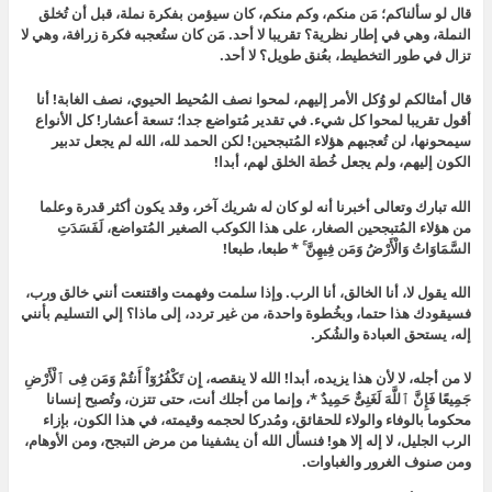
قال لو سألناكم؛ مَن منكم، وكم منكم، كان سيؤمن بفكرة نملة، قبل أن تُخلق
النملة، وهي في إطار نظرية؟ تقريبا لا أحد. مَن كان ستُعجبه فكرة زرافة، وهي لا
تزال في طور التخطيط، بعُنق طويل؟ لا أحد.
قال أمثالكم لو وُكل الأمر إليهم، لمحوا نصف المُحيط الحيوي، نصف الغابة! أنا
أقول تقريبا لمحوا كل شيء. في تقدير مُتواضع جدا؛ تسعة أعشار! كل الأنواع
سيمحونها، لن تُعجبهم هؤلاء المُتبجحين! لكن الحمد لله، الله لم يجعل تدبير
الكون إليهم، ولم يجعل خُطة الخلق لهم، أبدا!
الله تبارك وتعالى أخبرنا أنه لو كان له شريك آخر، وقد يكون أكثر قدرة وعلما
من هؤلاء المُتبجحين الصغار، على هذا الكوكب الصغير المُتواضع، لَفَسَدَتِ
السَّمَاوَاتُ وَالْأَرْضُ وَمَن فِيهِنَّ ۚ * طبعا، طبعا!
الله يقول لا، أنا الخالق، أنا الرب. وإذا سلمت وفهمت واقتنعت أنني خالق ورب،
فسيقودك هذا حتما، وبخُطوة واحدة، من غير تردد، إلى ماذا؟ إلي التسليم بأنني
إله، يستحق العبادة والشُكر.
لا من أجله، لا لأن هذا يزيده، أبدا! الله لا ينقصه، إِن تَكْفُرُوٓاْ أَنتُمْ وَمَن فِى ٱلْأَرْضِ
جَمِيعًا فَإِنَّ ٱللَّهَ لَغَنِىٌّ حَمِيدٌ *، وإنما من أجلك أنت، حتى تتزن، وتُصبح إنسانا
محكوما بالوفاء والولاء للحقائق، ومُدركا لحجمه وقيمته، في هذا الكون، بإزاء
الرب الجليل، لا إله إلا هو! فنسأل الله أن يشفينا من مرض التبجح، ومن الأوهام،
ومن صنوف الغرور والغباوات.