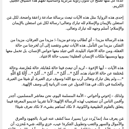
عدة! كل منها تصلح أن تكون زاوية مركزية وأساسية لفهم هذا السياق الجليل
الكريم.
إحدى هذه الزوايا؛ مثل هذه الآيات تبعث برسالة صادعة زاعقة واضحة، لكل مَن
استعلن بالإيمان والإسلام لله تبارك وتعالى! رسالة لكل مَن استعلن بالإيمان
والإسلام؛ أسلم وجهه لله تبارك وتعالى.
هذه الرسالة مزيدا – أي تُطالب وتدعو مزيدا -؛ مزيدا من العرفان، مزيدا من
التفكر، مزيدا من التأمل. هذه الآيات تبغي وتقصد إلى أن تُخرجنا من حالة
الغفلة، ومن حالة الاعتياد البليدة، التي تتبلد معها حواس الإنسان، بل تخمل معها
وبها وبسببها ملكات الإنسان العقلية! بسبب حالة الاعتياد.
هذه الآيات – أيها الإخوة – تُريد أن تبعث فينا حالة مُقابلة، حالة مُعارضة، وحالة
مُختلفة عن حالة الاعتياد هذه، أَمَّنْ *… أَمَّنْ *… أَمَّنْ *… أَمَّنْ *… أَإِلَهٌ مَّعَ اللَّهِ
*…، ولم يقل تبارك وتعالى أرب مع الله! وسوف نرى العبرة، أو شيئا من العبرة،
والحكمة في ذلك، في هذا العدول عن نعت الربانية إلى وصف الإلهية.
ولذلك – إخوتي وأخواتي – الأمة المسلمة اليوم، نحن معاشر المسلمين، أجدر
وأقمن الناس أن نستجيب لهذه الرسالة الإلهية؛ لأننا تقريبا عديمو المعرفة فيما
يتعلق بالعلوم الطبيعية والكونية. لا نكاد نُساهم بشيء، لا نكاد نعرف شيئا!
مَن يعرف منا، إنما يُردد نزرا يسيرا، مما كشف عنه غيرنا، بالجهود والعرق
والأموال والسهر والتعب وتطويل الفكرة! عيب، خزي والله، شيء مُحزن، أن