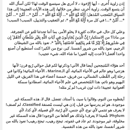
إذن زاوية أُخرى – أيها الإخوة -، لا أدري هل سيتسع الوقت لها؟ لكن أسأل الله
أن يتسع الوقت. زاوية أُخرى، ننظر من خلالها، إلى هذه الآيات العجيبة! إلى هذا
السياق المُعجب المُذهل؛ أَإِلَهٌ مَّعَ اللَّهِ *… أَإِلَهٌ مَّعَ اللَّهِ *… أَمَّنْ *… أَمَّنْ *… أَمَّنْ
*… أَمَّنْ *…! في كل مرة أَإِلَهٌ مَّعَ اللَّهِ *، ثم التعقيب والتذييل، السبب! السبب!
وعلي كل حال، في حالات كثيرة لا يخلو الأمر، بما أننا تحدثنا للتو عن العجرفة،
من ماذا؟ من الاستكبار! إِنَّ الَّذِينَ يُجَادِلُونَ فِي آيَاتِ اللَّهِ بِغَيْرِ سُلْطَانٍ أَتَاهُمْ ۙ إِن
فِي صُدُورِهِمْ إِلَّا كِبْرٌ مَّا هُم بِبَالِغِيهِ ۚ فَاسْتَعِذْ بِاللَّهِ ۖ *، نعوذ بالله من الشيطان
الرجيم، نعوذ بالله من شرور أنفسنا. كبر، نوع من الكبر! كنت أستطيع أن أصنع
واحدا أفضل! لأعدت إليه العين! ما شاء الله، شيء عجيب!
أحد هؤلاء المُتبجحين أيضا قال الآتي! وذكرتها لكم قبل حوالي رُبع قرن؛ لأنها
هزتني! وهو عالم في الأحياء المائية، أي الـMarine ، الأحياء المائية! وكانوا في
رحلة إلى القُطب الشمالي، من فريق، خمسة أعضاء في هذا الفريق، في الليل
البهيم وهو نائم، هذا المُتخصص في علم الأحياء المائية، اصطادوا سمكة
أفعوانية عجيبة! ذات لون غريب! لم يُر مثله!
أيقظوه من النوم، وقالوا يا سيد، يا أستاذ، تفضل. قال لا، هذه السمكة غير
موجودة. هو لم يدرسها من قبل، إذن هي ليست مُصنفة Classified، لم تُصنف!
لا يعرف هو تنتمي لأي نوع، لأي جنس، لأي رُتبة، لأي فصيلة، لأي كذا، لأي
Phylum؛ شُعبة! لا يعرف! ولذلك هو ألغاها من الوجود! قال هذه السمكة غير
مخلوقة، غير موجودة. ثم عاد في غفوته. تبجح رهيب، تبجح رهيب! نعوذ بالله من
شرور أنفسنا، نعوذ بالله من هذه النفسية.