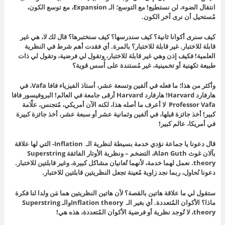
انتقال الضوء، لن نستطيع! مع التوسع؛ الـ Expansion، مع توسع الكون،
مُستحيل أن نرى آخر الكون.
كيف سنرى أكوانا ثانية؟ كيف سندرسها؟ كيف سنختبرها؟ قال لك لا، هي غير
قابلة للاختبار. غير قابلة للاختبار؟ بالمرة. أي فقدت أهم شرط في النظرية
العلمية! فكيف إذن وهي غير قابلة للاختبار، وتقول لي فرضية، وتقول لي ذات
طبيعة تكهنية أو تخمينية، غير مُستندة على أُسس قوية؟
وأكثر من هذا؛ ما فعله في ألفين وتسعة عشر، أستاذ الفيزياء فافا Vafa، في
هارفارد Harvard! هارفارد Harvard أرقى جامعة في العالم! البروفيسور فافا
Professor Vafa لا أعرف ما أصله هذا، لكنه الآن أمريكي، مُتجنس، علّامة
كبير! أخذ جائزة قبلها، في ألفين وثمانية عشر أو سبعة عشر، أخذ جائزة كبيرة
في أمريكا، عالم كبير!
قال دعونا يا جماعة نؤدي خدمة بسيطة لنظرية الـ Inflation- التي لها علاقة
بآلان غوث Alan Guth، التضخم – ونظرية الأوتار الفائقة Superstring
theory. نعمل لهما خدمة، لأنهما تُعانيان مشاكل كبيرة، وغير قابلتين للاختبار.
دعونا نُحاول، ربما نجد زاوية مُعينة تجعل النظريتين قابلتين للاختبار.
ستقول لي ما علاقة هاتين بالقصة؟ لأن هاتين النظريتين هما مَن ولدا لنا فكرة
ماذا؟ الأكوان المُتعددة. أي بغير الـ Inflation theoryوالـ Superstring
theory، لا تُوجد نظرية أو فرضية الأكوان المُتعددة، هذه هي!