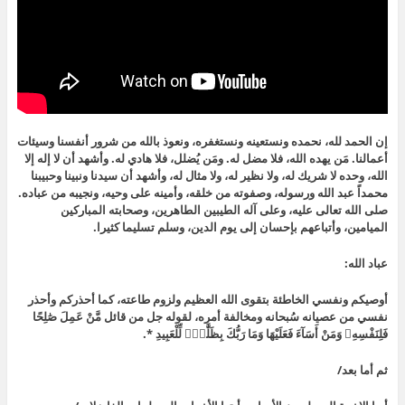
إن الحمد لله، نحمده ونستعينه ونستغفره، ونعوذ بالله من شرور أنفسنا وسيئات
أعمالنا. مَن يهده الله، فلا مضل له. ومَن يُضلل، فلا هادي له. وأشهد أن لا إله إلا
الله، وحده لا شريك له، ولا نظير له، ولا مثال له، وأشهد أن سيدنا ونبينا وحبيبنا
محمداً عبد الله ورسوله، وصفوته من خلقه، وأمينه على وحيه، ونجيبه من عباده.
صلى الله تعالى عليه، وعلى آله الطيبين الطاهرين، وصحابته المباركين
الميامين، وأتباعهم بإحسان إلى يوم الدين، وسلم تسليما كثيرا.
عباد الله:
أوصيكم ونفسي الخاطئة بتقوى الله العظيم ولزوم طاعته، كما أحذركم وأحذر
نفسي من عصيانه سُبحانه ومخالفة أمره، لقوله جل من قائل مَّنْ عَمِلَ صَٰلِحًا
فَلِنَفْسِهِۦ وَمَنْ أَسَآءَ فَعَلَيْهَا وَمَا رَبُّكَ بِظَلَّٰمٍۢ لِّلْعَبِيدِ *.
ثم أما بعد/