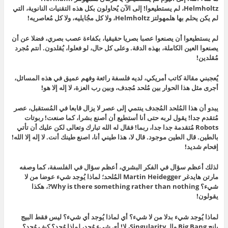
Helmholtz، لم يستطيعوا! إلى الآن يُحاولون بكل هذه التقنيات النانوية، التي
لم يكن يحلم بها هلمهولتز Helmholtz، ولا كل مجُايليه، ولا كل مُعاصريه!
لم يستطيعوا أن يصنعوا عصبا بصريا حقيقيا، بكفاءة عصب بصري، فضلا عن أن
يصنعوا العين الكاملة، بهذه الدقة. وعلى كل حال، لو فعلوا، يُقلدون. أنتم مُجرد
مُقلدين!
يُعجبني مقالة كاتب أمريكي، لديه فلسفة رائعة وفهم عميق في هذه المسائل،
أجرى مثل هذا الحوار بين مُلحد مُجدف، وبين رب العزة، لا إله إلا هو!
يبدو أن هذا المُلحد المُجدف ينتمي إلى عصر لا يزال قابعا في المُستقبل، عصر
مُتقدم جدا! يقول لربه حتى أنا أستطيع أن أصنع بشرا، كما صنعت! ربوتات
Robots مُتقدمة جدا جدا، ربما! فقال له الله تبارك وتعالى لكن عليك أن تأتي
بالطين. قال الطين موجود. قال لا، هذا طيني أنا، اصنع طينك أنت. لا إله إلا الله!
إفحام شديد!
لذلك أعظم سؤال في الفكر البشري، أعظم سؤال في الفلسفة، كما وصفه
مارتن هايدغر Martin Heidegger المُلحد؛ لماذا يُوجد شيء عوضا من لا
شيء؟ Why is there something rather than nothing?، هكذا
يقولون!
لماذا يُوجد شيء بدلا من لا شيء؟ أي لماذا يُوجد أي شيء؟ ليس فقط البيج
بانج Big Bang والـ Singularity، لا! أي شيء وُجد، لماذا وُجد؟ كيف وُجد؟