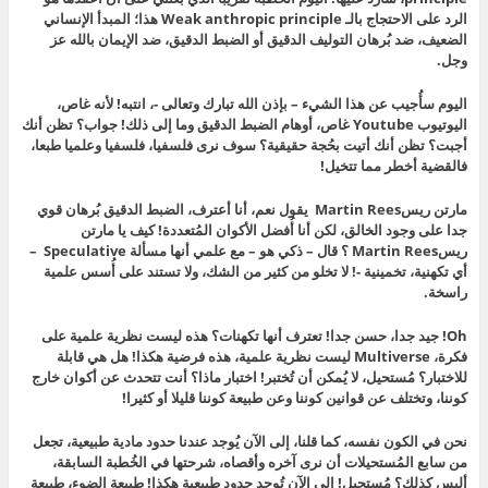
الرد على الاحتجاج بالـ Weak anthropic principle هذا؛ المبدأ الإنساني
الضعيف، ضد بُرهان التوليف الدقيق أو الضبط الدقيق، ضد الإيمان بالله عز
وجل.
اليوم سأُجيب عن هذا الشيء – بإذن الله تبارك وتعالى -، انتبه! لأنه غاص،
اليوتيوب Youtube غاص، أوهام الضبط الدقيق وما إلى ذلك! جواب؟ تظن أنك
أجبت؟ تظن أنك أتيت بحُجة حقيقية؟ سوف نرى فلسفيا، فلسفيا وعلميا طبعا،
فالقضية أخطر مما تتخيل!
مارتن ريسMartin Rees يقول نعم، أنا أعترف، الضبط الدقيق بُرهان قوي
جدا على وجود الخالق، لكن أنا أُفضل الأكوان المُتعددة! كيف يا مارتن
ريسMartin Rees ؟ قال – ذكي هو – مع علمي أنها مسألة Speculative –
أي تكهنية، تخمينية -! لا تخلو من كثير من الشك، ولا تستند على أُسس علمية
راسخة.
Oh! جيد جدا، حسن جدا! تعترف أنها تكهنات؟ هذه ليست نظرية علمية على
فكرة، Multiverse ليست نظرية علمية، هذه فرضية هكذا! هل هي قابلة
للاختبار؟ مُستحيل، لا يُمكن أن تُختبر! اختبار ماذا؟ أنت تتحدث عن أكوان خارج
كوننا، وتختلف عن قوانين كوننا وعن طبيعة كوننا قليلا أو كثيرا!
نحن في الكون نفسه، كما قلنا، إلى الآن يُوجد عندنا حدود مادية طبيعية، تجعل
من سابع المُستحيلات أن نرى آخره وأقصاه، شرحتها في الخُطبة السابقة،
أليس كذلك؟ مُستحيل! إلى الآن تُوجد حدود طبيعية هكذا! طبيعة الضوء، طبيعة