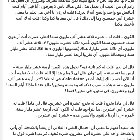
قل؛ لأنها مجانية، نحن لا ندفع شيئا! لكن سألفت نظرك، وضروري أن أفعل هذا!
رغم أن من العيب أن نعمل هذا، لكن هناك ناس لا يعرفون! أنا قبل أيام كنت
أتناقش مع واحد، واتضح أنه لا يعرف! قلت له إذن يا أخي هل تعلم ما معنى
عشرة أس خمسين وما إلى ذلك؟ قال لي معناها كذا وكذا! قلت له لا، أنت
تأخذها هكذا!
الكون – قلت له – عمره ثلاثة عشر ألف مليون سنة! انظر، عمرك أنت أربعون
سنة، خمسون سنة! الكون عُمره ثلاثة عشر… مليون؟ لا، ثلاثة عشر ألف
مليون، أي ثلاثة عشر مليارا، هناك يُسمونها البليون Billion، ثلاثة عشر مليار
سنة وسبعمائة مليون، أي تقريبا أربعة عشر مليار سنة.
قال لي نعم. قلت له كم ثانية فيه؟ نحول هذه العُمر؛ أربعة عشر مليار سنة –
ليس ساعة، سنة -، إلى ثوان. قال لي لا يعلم هذا إلا الله. قلت له لا، تعلمه أنت.
أنا الآن أحسب لك إياها، أحضر Calculator، في لحظة! اكتب أربعة عشر ألف
مليون – سنة هذه -، ضرب ثلاثمائة وخمسة وستين! طلع عندنا ماذا؟ أيام السنة!
أربع وعشرون، في ستين، في ستين! فقط!
قال لي ماذا يخرج؟ قلت له يخرج عشرة أس عشرين. قال لي ماذا؟ قلت له
عشرة أس عشرين. بدأ يتراجع، قلت له الكون كله، أربعة عشر مليار سنة،
عُمره – إذا أردنا بالقوى والأسس هذه – عشرة أس عشرين.
هنا ستبدأ تفهم ما معنى أن احتمال الشيء الفلاني أن ينشأ بالصُدفة، أن يأتي
بالصُدفة، واحد على عشرة أس عشرين. شيء مُخيف مُرعب! شيء فوق ما
تتخيل!