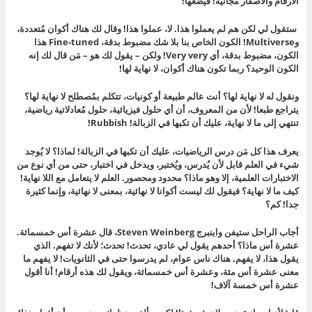
الأرقام والأصفار مجانية! فيضعها!
ستقول لي لكن هم لم يعملوا هذا. لا، عملوا هذا! وقال لك هناك أكوان مُتعددة،
وMultiverse! الكون الخاص بنا بلا شك مضبوط بدقة، Fine-tuned هذا
الكون، مضبوط بدقة، أي Very very! ولكن – يقول لك هو – مَن قال لك إنه
الكون الوحيد؟ ربما تكون هناك أكوان، لا نهاية لها!
ونقول له لا نهاية لها؟ أنت عالم طبيعة أو كونيات، تتكلم بمُصطلح لا نهاية لها؟
يتراجع طبعا! لأن من المعروف، أن أي حلول فيزيائية، حلول مُعادلاتية رياضية،
تنتهي إلى ما لا نهاية، عليك أن تكبها في الزبالة! Rubbish!
يعرف هذا كل مَن درس الرياضيات، عليك أن تكبها في الزبالة! لماذا؟ لا يُوجد
شيء في العلم قابل لأن يُدرس، ويُختبر، ويدخل في اختبار، حتى من أي نوع من
الاختبارات العلمية، إلا وهو ماذا؟ محدود ومحصور. العلم لا يتعامل مع اللا نهاية!
كيف ما لا نهاية؟ فيقول لك ليست أكوانا لا نهائية، بمعنى لا نهائية، وإنما كثيرة
جدا! كم؟
أجاب الراحل ستيفن واينبرج Steven Weinberg، قال عشرة أس خمسمائة.
عشرة أس ماذا؟ أحدهم يقول لي عادي، تحدث! تحدث؛ لأنك لا تفهم. الذي
يقول هذا، لا يفهم. هناك ناس عوام، لم يدرسوا حتى في الثانويات! لا يفهم ما
معنى عشرة أس مئة، وعشرة أس خمسمائة، ويقول لك هذه أرقام! أنا أقول
عشرة أس خمسة آلاف!