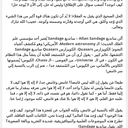
كيف انوجد؟ أصعب سؤال على الإطلاق! وليس له حل، إلى الآن لا يُوجد حل!
الحل الصحيح الذي يقبل به العقلاء؛ لا بُد أن تكون هناك قوة أكبر من هذا الشيء
الذي وُجد وخُلق، هي التي أوجدته وقدّرته وصممته وكونته. عجيب! الله تبارك
وتعالى.
آلن سانديغ Allan Sandage – سانديغ Sandage يُعتبر أحد مؤسسي علم
الفلك الحديث؛ الـ Modern astronomy، الأمريكي! وهو مُكتشف أشباه
النجوم؛ الكويزارس Quasars. الكويزارس Quasars سانديغ Sandage
اكتشفها، عالم كبير – يقول أرى أن من المُستبعد للغاية أن ينشأ مثل هذا النظام
في الكون – في الـ Universe-، من الفوضى – الـ Chaos، الكيوس! يُسمونها
الكاوس بالألماني، من الكيوس! من المُستبعد جدا -. نعم إن الرب بالنسبة إلي
سر غامض!
طبعا! مَن يقول إن الله ليس غامضا؟ غامض وغامض جدا، لا إله إلا هو! كيف لا
يكون غامضا وليس له مثيل؟ واحد أحد، لا إله إلا هو! نحن نعرفه بمقدار ما تعرف
إلينا فقط. أما هو – كما نقول دائما، هو في نفسه، في ذاته، لا إله إلا هو -، فما
علمه حق العلم، إلا هو، لا إله إلا هو! بلا شك هو غامض، لكنه موجود، رُغما عنا.
يقول الله بالنسبة لي غامض، ولكنه الجواب عن مُعجزة هذا الوجود. كيف وُجد
هذا الوجود؟ كيف وُجد هذا العالم؟ كيف وُجدنا نحن، الكائنات الحية العاقلة، التي
تطرح هذه الموضوعات العلمية والميتافيزيقية، شديدة التجريد وبالغة الصعوبة؟
الله. يقول سانديغ Sandage!