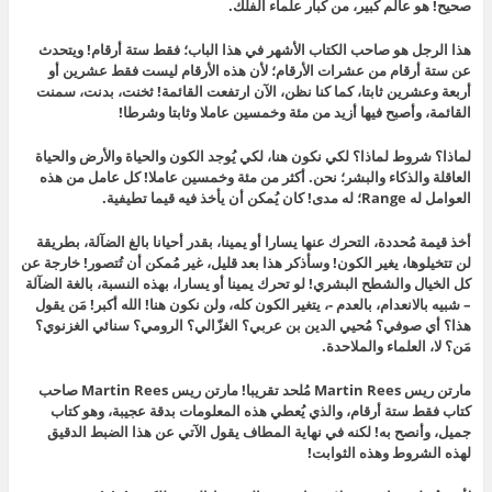
صحيح! هو عالم كبير، من كبار علماء الفلك.
هذا الرجل هو صاحب الكتاب الأشهر في هذا الباب؛ فقط ستة أرقام! ويتحدث
عن ستة أرقام من عشرات الأرقام؛ لأن هذه الأرقام ليست فقط عشرين أو
أربعة وعشرين ثابتا، كما كنا نظن، الآن ارتفعت القائمة! ثخنت، بدنت، سمنت
القائمة، وأصبح فيها أزيد من مئة وخمسين عاملا وثابتا وشرطا!
لماذا؟ شروط لماذا؟ لكي نكون هنا، لكي يُوجد الكون والحياة والأرض والحياة
العاقلة والذكاء والبشر؛ نحن. أكثر من مئة وخمسين عاملا! كل عامل من هذه
العوامل له Range؛ له مدى! كان يُمكن أن يأخذ فيه قيما تطيفية.
أخذ قيمة مُحددة، التحرك عنها يسارا أو يمينا، بقدر أحيانا بالغ الضآلة، بطريقة
لن تتخيلوها، يغير الكون! وسأذكر هذا بعد قليل، غير مُمكن أن تُتصور! خارجة عن
كل الخيال والشطح البشري! لو تحرك يمينا أو يسارا، بهذه النسبة، بالغة الضآلة
– شبيه بالانعدام، بالعدم -، يتغير الكون كله، ولن نكون هنا! الله أكبر! مَن يقول
هذا؟ أي صوفي؟ مُحيي الدين بن عربي؟ الغزّالي؟ الرومي؟ سنائي الغزنوي؟
مَن؟ لا، العلماء والملاحدة.
مارتن ريس Martin Rees مُلحد تقريبا! مارتن ريس Martin Rees صاحب
كتاب فقط ستة أرقام، والذي يُعطي هذه المعلومات بدقة عجيبة، وهو كتاب
جميل، وأنصح به! لكنه في نهاية المطاف يقول الآتي عن هذا الضبط الدقيق
لهذه الشروط وهذه الثوابت!