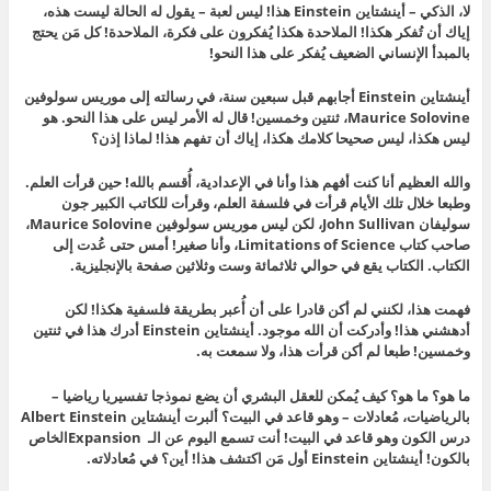
لا، الذكي – أينشتاين Einstein هذا! ليس لعبة – يقول له الحالة ليست هذه،
إياك أن تُفكر هكذا! الملاحدة هكذا يُفكرون على فكرة، الملاحدة! كل مَن يحتج
بالمبدأ الإنساني الضعيف يُفكر على هذا النحو!
أينشتاين Einstein أجابهم قبل سبعين سنة، في رسالته إلى موريس سولوفين
Maurice Solovine، ثنتين وخمسين! قال له الأمر ليس على هذا النحو. هو
ليس هكذا، ليس صحيحا كلامك هكذا، إياك أن تفهم هذا! لماذا إذن؟
والله العظيم أنا كنت أفهم هذا وأنا في الإعدادية، أُقسم بالله! حين قرأت العلم.
وطبعا خلال تلك الأيام قرأت في فلسفة العلم، وقرأت للكاتب الكبير جون
سوليفان John Sullivan، لكن ليس موريس سولوفين Maurice Solovine،
صاحب كتاب Limitations of Science، وأنا صغير! أمس حتى عُدت إلى
الكتاب. الكتاب يقع في حوالي ثلاثمائة وست وثلاثين صفحة بالإنجليزية.
فهمت هذا، لكنني لم أكن قادرا على أن أُعبر بطريقة فلسفية هكذا! لكن
أدهشني هذا! وأدركت أن الله موجود. أينشتاين Einstein أدرك هذا في ثنتين
وخمسين! طبعا لم أكن قرأت هذا، ولا سمعت به.
ما هو؟ ما هو؟ كيف يُمكن للعقل البشري أن يضع نموذجا تفسيريا رياضيا –
بالرياضيات، مُعادلات – وهو قاعد في البيت؟ ألبرت أينشتاين Albert Einstein
درس الكون وهو قاعد في البيت! أنت تسمع اليوم عن الـ Expansionالخاص
بالكون! أينشتاين Einstein أول مَن اكتشف هذا! أين؟ في مُعادلاته.