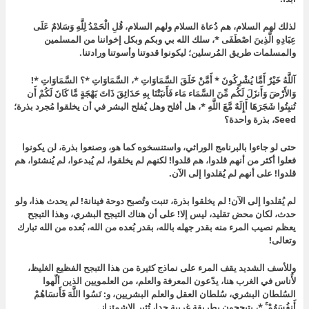
لذلك لهم السلام، هم دُعاة السلام ولهم السلام، قُلِ الْحَمْدُ لِلَّهِ وَسَلامٌ عَلَى
عِبَادِهِ الَّذِينَ اصْطَفَى *، سلك الله بي وبكم وبكل إخواننا من المسلمين
والمسلمات طريق المُرسلين؛ ليكونوا قدوتنا وأسوتنا ورادتنا.
آللَّهُ خَيْرٌ أَمَّا يُشْرِكُونَ * أَمَّنْ خَلَقَ السَّمَاوَاتِ *، السَّمَاوَاتِ *؟ السَّمَاوَاتِ *!
وَالأَرْضَ وَأَنزَلَ لَكُم مِّنَ السَّمَاء مَاء فَأَنبَتْنَا بِهِ حَدَائِقَ ذَاتَ بَهْجَةٍ مَّا كَانَ لَكُمْ أَن
تُنبِتُوا شَجَرَهَا أَإِلَهٌ مَّعَ اللَّهِ *، هل أفلح وهل يُفلح البشر في أن يخلقوا مُجرد بذرة؛
Seed، بذرة واحدة؟
حتى لو جاءوا بالبرنامج الوراثي، واستنسخوه كما هو، وصنعوا بذرة، لن يكونوا
فعلوا أكثر من أنهم قلدوا، هم قلدوا! لكنهم لم يخلقوا، لم يُبدعوا، لم يُنشئوا، هم
قلدوا! على أنهم لم يُقلدوا إلى الآن.
لم يُقلدوا إلى الآن! لم يخلقوا بذرة، تنبت وتُصبح دوحة فينانة! لم يحدث هذا، ولو
حدث، لكان محض تقليد، ليس إلا! على أن هناك التبجح البشري، وهذا التبجح
يعظم نصيب المرء منه بقدر جهله بالله، بقدر بُعده من الله، بُعده من الله تبارك
وتعالى!
وللأسف الشديد يقف المرء على نماذج كثيرة من هذا التبجح الفظيع الغليظ،
لأُناس في الغرب هنا، يدّعون المعرفة والعلم، من العلمويين الذين ألّهوا
السُلطان البشري، سُلطان العقل والعلم البشريين، و: نَسُوا اللَّهَ فَأَنسَاهُمْ
أَنفُسَهُمْ ۚ *، يتبجحون بطريقة غريبة جدا، تُثير الاشمئزاز.