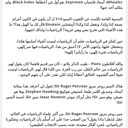
Wheeler‏، أستاذ فاينمان Feynman، هو أول مَن أعطاها: Black holes، ولم
يتكلم أحد عنها!
النسبية العامة تكلمت عن الثقوب السوداء! لا بُد أن يكون في الكون أجرام
بصفة كذا وكذا، وتفعل كذا وكذا! أينشتاين Einstein قال لك ما الهبل هذا؟ ما
هذه الأشياء التي تخرج معي وهي غريبة؟ الرياضيات! ولذلك انتبهوا.
حين تُفكر في الرياضيات، تعلم أن الرياضيات ليست أشياء نُسلمها هكذا،
ونشتغل عليها، وانتهى الأمر. لا! أعمق من هذا. الرياضيات فيها سر إلهي،
الرياضيات شيء إلهي، ما رأيكم؟ إلهية!
والله أفلاطون Plato – طيب الذكر بلاتو – كان من قديم فاهما! كان يقول لهم
الرياضيات من عالم المُثل، من رب العزة. من الله! قال لهم. الرياضيات ليست
شيئا أنتم ألفتموه، الخالق أعطانا إياه؛ لكي نقدر على أن نفهم الوجود.
هناك السير روجر بنروز Sir Roger Penrose! تقول لي أعرفه. هذا بمثابة
أستاذ، وصديق العُمر طبعا، لستيفن هوكينج Stephen Hawking، وها هو
يعيش، وهو سير Sir! مثل أيزاك نيوتن Isaac Newton، سير Sir، اسمه السير
Sir!
سير روجر بنروز Sir Roger Penrose، من أكبر علماء الرياضيات في العالم،
عقل مُذهل! ماذا يقول؟ من الصعب جدا علي أن أُسلّم بأن الرياضيات، وتفكيرنا
الرياضياتي، مُجرد أفكار سعيدة، نجت بسبب الانتخاب الطبيعي!