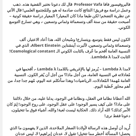
فالبروفيسور فافا Professor Vafa قال لك دعونا نختبر القضية هذه. ذهب
وعمل دراسة مع فريق! النتائج كانت صادمة له هو، وللمُجتمع العلمي! قال الآتي
عن نظرية التضخم! لكن طبعا ماذا كان المعيار؟ المعيار دراسة حقيقة كونية –
أصبحت حقيقة من سنة ألف وتسعمائة وثماني وتسعين -، وهي تسارع التوسع
الكوني.
الكون ليس فقط يتوسع، ويتسارع! وسُبحان الله، هذا أعاد الاعتبار، ألف
وتسعمائة وثماني وتسعين، لألبرت أينشتاين Albert Einstein، الذي في
النسبية العامة أقحم ما عُرف بالثابت الكوني الـ Cosmological constant!
الثابت لامدا Lambda λ.
لامدا Lambda λ – يُرمز لها بالإغريقي باللامدا Lambda λ -، أقحمها في
مُعادلاته في النسبية العامة، من أجل ماذا؟ من أجل أن يُقر الكون. النسبية
العامة مُهمة! المُعادلات، الرياضيات! وهذا سأتكلم عنه اليوم، مُهم جدا جدا، من
أهم محاور خُطبة اليوم.
الله أعطانا نظاما في العقل، ونظاما في الوجود، يدلنا عليه، من خلال دلالتنا
على ماذا؟ على كيف يسير الوجود! على عقل الوجود، على روح الوجود! لِمَ كان
الأمر كذلك؟ الله أراد ذلك. الحكاية ليست لعبة! والله، أشياء فوق ما تتخيلون،
دعونا فقط نرى!
أُريد أن أوصل هذه الرسالة لأولادنا الصغار الملاحدة، الذين لا يفهمون ما الذي
يحصل! المسألة أخطر مما تتخيل! تقول لا، عدنان إبراهيم! لا، ليس عدنان