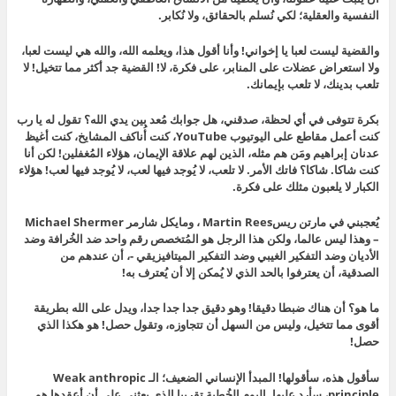
النفسية والعقلية؛ لكي نُسلم بالحقائق، ولا نُكابر.
والقضية ليست لعبا يا إخواني! وأنا أقول هذا، ويعلمه الله، والله هي ليست لعبا،
ولا استعراض عضلات على المنابر، على فكرة، لا! القضية جد أكثر مما تتخيل! لا
تلعب بدينك، لا تلعب بإيمانك.
بكرة تتوفى في أي لحظة، صدقني، هل جوابك مُعد بين يدي الله؟ تقول له يا رب
كنت أعمل مقاطع على اليوتيوب YouTube، كنت أُناكف المشايخ، كنت أغيظ
عدنان إبراهيم ومَن هم مثله، الذين لهم علاقة الإيمان، هؤلاء المُغفلين! لكن أنا
كنت شاكا. شاكا؟ فاتك الأمر. لا تلعب، لا يُوجد فيها لعب، لا يُوجد فيها لعب! هؤلاء
الكبار لا يلعبون مثلك على فكرة.
يُعجبني في مارتن ريسMartin Rees ، ومايكل شارمر Michael Shermer
– وهذا ليس عالما، ولكن هذا الرجل هو المُتخصص رقم واحد ضد الخُرافة وضد
الأديان وضد التفكير الغيبي وضد التفكير الميتافيزيقي -، أن عندهم من
الصدقية، أن يعترفوا بالحد الذي لا يُمكن إلا أن يُعترف به!
ما هو؟ أن هناك ضبطا دقيقا! وهو دقيق جدا جدا جدا، ويدل على الله بطريقة
أقوى مما تتخيل، وليس من السهل أن تتجاوزه، وتقول حصل! هو هكذا الذي
حصل!
سأقول هذه، سأقولها! المبدأ الإنساني الضعيف؛ الـ Weak anthropic
principle، سأرد عليها. اليوم الخُطبة تقريبا الذي بعثني على أن أعقدها هو