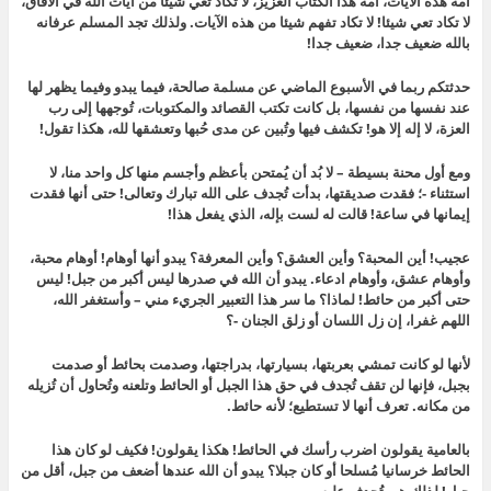
أمة هذه الآيات، أمة هذا الكتاب العزيز، لا تكاد تعي شيئا من آيات الله في الآفاق،
لا تكاد تعي شيئا! لا تكاد تفهم شيئا من هذه الآيات. ولذلك تجد المسلم عرفانه
بالله ضعيف جدا، ضعيف جدا!
حدثتكم ربما في الأسبوع الماضي عن مسلمة صالحة، فيما يبدو وفيما يظهر لها
عند نفسها من نفسها، بل كانت تكتب القصائد والمكتوبات، تُوجهها إلى رب
العزة، لا إله إلا هو! تكشف فيها وتُبين عن مدى حُبها وتعشقها لله، هكذا تقول!
ومع أول محنة بسيطة – لا بُد أن يُمتحن بأعظم وأجسم منها كل واحد منا، لا
استثناء -؛ فقدت صديقتها، بدأت تُجدف على الله تبارك وتعالى! حتى أنها فقدت
إيمانها في ساعة! قالت له لست بإله، الذي يفعل هذا!
عجيب! أين المحبة؟ وأين العشق؟ وأين المعرفة؟ يبدو أنها أوهام! أوهام محبة،
وأوهام عشق، وأوهام ادعاء. يبدو أن الله في صدرها ليس أكبر من جبل! ليس
حتى أكبر من حائط! لماذا؟ ما سر هذا التعبير الجريء مني – وأستغفر الله،
اللهم غفرا، إن زل اللسان أو زلق الجنان -؟
لأنها لو كانت تمشي بعربتها، بسيارتها، بدراجتها، وصدمت بحائط أو صدمت
بجبل، فإنها لن تقف تُجدف في حق هذا الجبل أو الحائط وتلعنه وتُحاول أن تُزيله
من مكانه. تعرف أنها لا تستطيع؛ لأنه حائط.
بالعامية يقولون اضرب رأسك في الحائط! هكذا يقولون! فكيف لو كان هذا
الحائط خرسانيا مُسلحا أو كان جبلا؟ يبدو أن الله عندها أضعف من جبل، أقل من