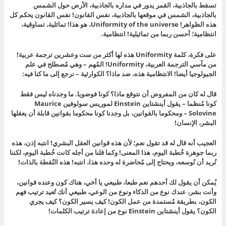
تسقط بالجاذبية، القمر يدور في مداره بالجاذبية، الأرض حول الشمس
بالجاذبية، الشمس في موقعها بالجاذبية، نفس القانون! نفس القانون يحكم كل
هذه الظواهر! Uniformity of the universe، هو هذا! تماثلية، تساوقية،
انتظامية؛ أحسن ربما من تماثيلية! انتظامية.
على فكرة، كلمة Uniformity هذه لها أكثر من ست وعشرين ترجمة عربية!
من مآسي الترجمة العربية، Uniformity! المُهم – وهي مُصطلح في علم
الجيولوجيا أيضا! الانتظامية هذه، ضد ماذا؟ الكوارثية – نرجع إلى ما كنا فيه:
قال له كان من المفروض أن نتوقع ماذا؟ كونا فوضويا. ما وجدناه ليس فقط
كونا مُنظما – يقول أينشتاين Einstein لموريس سولوفين Maurice
Solovine – ومحكوما بالقوانين، بل وجدنا كونا محكوما بقوانين قابلة أن يعقلها
البشر، الإنسان!
العجيب أنه قال له قد تقول نعم؛ لأن هذه قوانين العقل البشري! انتبه إذن، هذه
ربما جوهرة خُطبة اليوم، هذا المعنى! وكما قلنا من أجله كانت خُطبة اليوم، لكننا
نُريد أن نُوسعه، ويحتاج إلى مُحاضرة له وحده هذا، انتبه! هذه النُقطة بالذات!
يُمكن أن يقول لك أحدهم نعم طبعا، طبيعي يا أخي، هناك كون وعنده قوانين،
وأنت بشر، عندك نوع من الذكاء ونوع من الوعي، طبيعي أنك تُعيد ترتيب فهم
الكون، بطريقة مُستمدة من عمل الكون! كيف يسير الكون؟ كيف يجري
الكون؟ يقول أينشتاين Einstein نوع من إعادة ترتيب الكلمات!