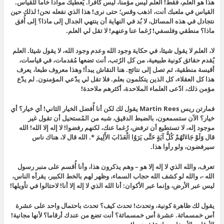
هذا هو العلم، فقط! العلم ليس مؤمنا، ليس كافرا. يُعطيك موادا خاما للقياس.
القياس في ملعبك أنت، اذهب وقس؛ حتى نرى! هذا الذي نفعله نحن! لذلك حين
نتجادل في هذه المسائل، لا بُد في النهاية أن ينتهي الجدال إلى ماذا؟ إلى أُفق
ماذا؟ منطقي وفلسفي! رُغما عنا وعنهم! لا تقل لي العلم.
لا، العلم لا يقول شيئا، في حكاية وجود الله وعدم وجود الله، لا يقول شيئا. العلم
يُقدم حقائق كونية طبيعية، من كل الرُتب، أنت تضعها مُقدمات، في قياسات،
أقيسة منطقية، ثم تصل إلى نتائج. هنا النقاش يبدأ! وهذا معروف طبعا، يعرف
هذا كل العقلاء، كل الذين يتكلمون بعلم. فلا تقل لي يدّعي المؤمنون. لم يدّع
مؤمن ذلك، ادّعى العلماء الملاحدة، أكثرهم ملاحدة!
فمارتن ريس Martin Rees يقول لك لكن أنا أُفضل الخيار الثاني! أي خيار؟ أي
خيار؟ الآن ستسمعون، بالضبط الدقيق، شبه من المُستحيل أن تقول غير
موجود إله، لا تستطيع أن ترفض، رُغما عنك، لكنهم رفضوا! لا إله إلا الله! الله
قال وَلَوْ جَاءَتْهُمْ كُلُّ آيَةٍ حَتَّى يَرَوُا الْعَذَابَ الأَلِيمَ *. الله قال لا، هناك ناس
سيرفضون، ولو رأوا هذا.
تعرف، والله الذي لا إله إلا هو – وهم يذكرون هذا، وأنا أُقسم على منبر رسول
الله -، والله لو كشف الله حجاب السماء، وظهر لهم بالخط الكبير، يقرأه الناس،
ليس عبر الأرض، وإنما عبر الأكوان: أنا الله الذي لا إله إلا أنا! لاحتالوا في تأويلها!
يقول لك ظاهرة كونية، وتحدث! تحدث كيف؟ تحدث باحتمال واحد على عشرة
أس خمسمائة. عشرة أس خمسمائة؟ أنت تضع من عندك أرقاما؟ لأنها مجانية!