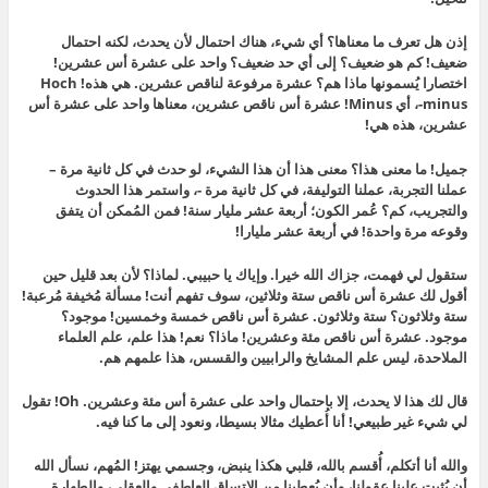
إذن هل تعرف ما معناها؟ أي شيء، هناك احتمال لأن يحدث، لكنه احتمال
ضعيف! كم هو ضعيف؟ إلى أي حد ضعيف؟ واحد على عشرة أس عشرين!
اختصارا يُسمونها ماذا هم؟ عشرة مرفوعة لناقص عشرين. هي هذه! Hoch
minus-، أي Minus! عشرة أس ناقص عشرين، معناها واحد على عشرة أس
عشرين، هذه هي!
جميل! ما معنى هذا؟ معنى هذا أن هذا الشيء، لو حدث في كل ثانية مرة –
عملنا التجربة، عملنا التوليفة، في كل ثانية مرة -، واستمر هذا الحدوث
والتجريب، كم؟ عُمر الكون؛ أربعة عشر مليار سنة! فمن المُمكن أن يتفق
وقوعه مرة واحدة! في أربعة عشر مليارا!
ستقول لي فهمت، جزاك الله خيرا. وإياك يا حبيبي. لماذا؟ لأن بعد قليل حين
أقول لك عشرة أس ناقص ستة وثلاثين، سوف تفهم أنت! مسألة مُخيفة مُرعبة!
ستة وثلاثون؟ ستة وثلاثون. عشرة أس ناقص خمسة وخمسين! موجود؟
موجود. عشرة أس ناقص مئة وعشرين! ماذا؟ نعم! هذا علم، علم العلماء
الملاحدة، ليس علم المشايخ والرابيين والقسس، هذا علمهم هم.
قال لك هذا لا يحدث، إلا باحتمال واحد على عشرة أس مئة وعشرين. Oh! تقول
لي شيء غير طبيعي! أنا أُعطيك مثالا بسيطا، ونعود إلى ما كنا فيه.
والله أنا أتكلم، أُقسم بالله، قلبي هكذا ينبض، وجسمي يهتز! المُهم، نسأل الله
أن يُثبت علينا عقولنا، وأن يُعطينا من الاتساق العاطفي والعقلي، والطهارة