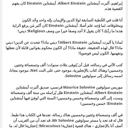
إبراهيم، ألبرت أينشتاين Albert Einstein. أينشتاين Einstein كان يفهم
القضية هذه.
أنا قلت في الخُطبة السابقة لولا الدين والإيمان بإله واحد وحّد الكون
ومخلوقاته، لما وُجد علم أصلا. أينشتاين Einstein كان أكبر مَن يرفع الراية
هذه! ما رأيك؟ كان يقول لا أجد وصفا خيرا من وصف Religious؛ ديني!
لماذا يا ألبرت أينشتاين Albert Einstein؟ ديني ماذا؟ تتحدث عن الدين! ديني
ماذا؟ قال لهذه الحقيقة. حقيقة ماذا؟ أن الكون محكوم بقوانين قابلة لأن نعقلها
ونفهمها. الكون ليس فوضويا!
كتب الآتي في رسالته، قبل أن يُتوفى بثلاث سنوات؛ ألف وتسعمائة وثنتين
وخمسين! وهناك كتاب بالإنجليزية، موجود حتى على النت Net، موجود مجانا،
اسمه رسائل إلى سولوفين Solovine.
موريس سولوفين Maurice Solovine فرنسي، صديق ألبرت أينشتاين
Albert Einstein. أينشتاين Einstein ظل يُراسله من سنة ألف وتسعمائة
وست، إلى ألف وتسعمائة وخمس وخمسين! السنة التي تُوفيَ فيها أينشتاين
Einstein؛ خمس وخمسين!
في ألف وتسعمائة وثنتين وخمسين هناك رسالة، تجدها في الكتاب هذا طبعا.
قال له قد تجد يا مستر سولوفين Mr Solovine، قد تجد أن من الغريب أن
أصف أنا بالإعجازي – هناك قضية إعجازية! Miraculous؛ إعجازية! قال له. ما