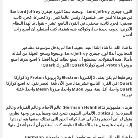
اللورد جيفري Lord Jeffrey – وتبحث عنه؛ اللورد جيفري Lord Jeffrey هذا!
مَن هو هذا؟ ليس حتى فيلسوفا، وليس عالما كبيرا، ولا مُخترعا، مُجرد كاتب،
صحفي! مُجرد كاتب، صحفي، في القرن التاسع عشر – يقول تبا لهذا النظام
الكوني! نجومه بعيدة جدا، وكواكبه شبه مُعتمة، كنت أستطيع أن أصنع واحدا
أفضل!
ما شاء الله، ما شاء الله! انتبه، عجيب! هذا لم يدخل موسوعة مشاهير
المجانين، أبدا! لورد جيفري Lord Jeffrey! ويتبجح! ويتبجح الجهلة من أمثاله
بأمثال هذه المقولات. تستطيع أن تصنع نظاما كونيا أفضل؟ اصنع بذرة، اصنع
بروتونا Proton، اصنع كواركا Quark! الكوارك Quark!
وهو طبعا لم يكن يعلم، لا إلكترونا Electron ولا بروتونا Proton ولا كواركا
Quark! في القرن التاسع عشر هذا. نحن الآن بلُغة العصر نقول له اصنع كواركا
Quark واحدا، أقل بنية، ميونا Muon واحدا، ميزونا Meson واحدا. غفلة
غريبة!
هرمان هلمهولتز Hermann Helmholtz؛ عالم الأحياء، وعالم الفيزياء، وعالم
البصريات؛ الـ Optics، الألماني الشهير، بتبجح فظ، وصبياني، من وجهة نظري،
يقول لو أتى أحدهم وقدّم لي عينا، كهاته العين التي نمتلك، صنعها هو، لرددتها
إليه، ولعبت عليه مثل هذه الأخطاء الفظيعة، كنت أستطيع أن أصنع أفضل منها!
ما شاء الله! إلى اليوم لم يستطيعوا يا هرمان هلمهولتز Hermann