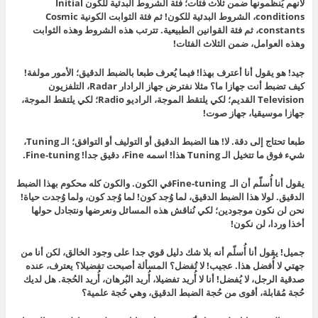
لأنهم يُنظمونها ضمن ثلاث فئات؛ فئة الشروط البدئية للكون Initial
conditions، الشروط البدئية للكون! ثم فئة الثوابت الكونية Cosmic
constants، ثم فئة القوانين الطبيعية. تترتب هذه الشروط وهذه الثوابت
وهذه العوامل، ضمن الثلاث الفئات!
جيد! هو يقول أنا أعترف بهذا! فيما يُعرف طبعا بالضبط الدقيق؛ الأمور مولفة!
كيف تضبط أنت جهازا ما؟ مثلا نفترض جهاز الرادار Radar، التلفزيون
Television القديم؛ لكي يلتقط الموجة، الراديو Radio؛ لكي يلتقط الموجة،
جهازا موسيقيا، جهاز صوت!
طبعا تحتاج إلى دقة. لا! هنا الضبط الدقيق أو التوليف أو التوافق؛ الـ Tuning،
شيء فوق ما تتخيل الـ Tuning هذا! اسمه Fine، دقيق جدا! Fine-tuning.
يقول أنا أُسلّم أن الـ Fine-tuningفي الكون. والكون كله محكوم بهذا الضبط
الدقيق. لولا هذا الضبط الدقيق، لما وُجد كون! لما وُجد كون، ولما وُجدت حياة!
نحن لن نكون موجودين؛ لكي نُناقش هذه المسائل ونعرضها ونتجادل حولها
أخذا وردا، لن نكون!
جميل! يقول أنا أُسلّم أنه بلا شك دليل قوي جدا على وجود الخالق، لكن أنا من
جهتي لا أُفضل هذا. عجيب! لا تُفضل؟ المسألة أصبحت تفضيلا؟ يعترف، عنده
صدقية الرجل، لا يُفضل! أنا لا أُريد تفضيلا، أُريد البُرهان، أُريد الحُجة. هل لديك
حُجة مُقابلة، أقوى من حُجة الضبط الدقيق، وهي حُجة علمية؟