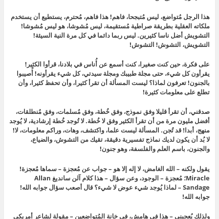
هذا الرجل مُتواضع، ليس مُتبجحا، فاهم! هذا فاهم، مُحترم، يستطيع أن يستخدم
ملكاته العقلية بطريقة صراطية مُستقيمة، ليس مُشوشا، هو ليس مُشوشا!
التشويش أضل ناسا كثيرين. ليس ربما دائما في كل مرة النية السيئة!
التشويش، التشوش! التشوش!
على فكرة، حين كنت صغيرا، كنت أسمع عن أُناس في بلادنا، قرأوا الكثير!
يقرأون كل شيء، حتى مجلة طبيبك ومجلة سيدتي، كل شيء يقرأونه! أُصيبوا
بالجنون! تعرفون لماذا؟ ليست المسألة أن تقرأ كثيرا، وأن تحفظ كثيرا، وأن
تطلع على معلومات كثيرة!
صدقني، أن تقرأ قليلا وفق نموذج، وفق خُطة، وفق مُسلمات، وفق مُنطلقات،
أفضل مليون مرة من أن تقرأ الكثير وفق لا خُطة. لا تُوجد خُطة إرشادية، لا يُوجد
منهج، أبدا! قد تُجن. المسألة ليست علما، واكتشف، وهات، وراكم معلومات، لا!
لا بُد أن يكون لديك نماذج تفسيرية دقيقة، تقيك من التشوش، والضياع،
والجنون، باسم العلم والفلسفة، وهو جنون!
يقول ولكنه – الله الغامض، لا إله إلا هو – جواب عن مُعجزة – سماها مُعجزة!
Miracle؛ مُعجزة – الوجود، وعن سؤال – هذا كلام آلن سانديغ Allan
Sandage – لماذا يُوجد شيء عوض لا شيء؟ قال أصعب سؤال جوابه الله!
جوابه الله!
ولذلك يُعجبني – هذا في هامش، في خانة المُتواضعين – مقولة لشاعر أمريكي