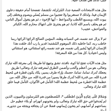
جبل! لذلك هي تُجدف عليه.
مثل هذه الامتحانات الصعبة جدا، المُزلزلة، تكشفنا، تفضحنا أمام حقيقة دعاوى
الإيمان فينا. ولذلك لا تستغربوا ولا تعجبوا من مسلم يُصلي ويصوم ويختلف إلى
بيوت الله، ويسمع الخُطب والمواعظ – أيها الإخوة -، ثم هو يتغول أموال الناس،
ثم هو يحلف باسم الله كاذبا، ثم هو يجترئ على انتهاك محارم الله، الكبائر
والفواحش، عجيب!
ثم لا يزال عند نفسه، في حُسبانه وظنه، المؤمن الصالح الرائع! الرائع! ربما
خاطب ربه، كما خاطبه ذلك الموهوم المُشتبه؛ قدير يا رب أنك خلقت هذا
الإنسان الرائع! يُشير إلى نفسه، هو عند نفسه رائع استثنائي، هو استثنائي
وليس اعتياديا. كل هذا من قلة المعرفة!
مثل هذه الآيات تفتح لنا كوة، نافذة، تشق وتنهج لنا طريقا، إلى معرفة الله تبارك
وتعالى، هو من أعظم وألحب وأضمن الطرق لمعرفته تبارك وتعالى! طريق
يجعلك تُدرك تماما، تماما، حجمك بإزاء طرف يسير، يكاد يكون قطرة في مُحيط
قدرة الله، من قدرة الله! تُدرك طرفا يسيرا من قدرة الله، من جلال الله، من
عظمة الله! قطرة من مُحيط عظمة الله! التأمل في الأكوان، التأمل فيما خلق
الله تبارك وتعالى.
وَسَلامٌ عَلَى عِبَادِهِ الَّذِينَ اصْطَفَى *، المُصطفون هم المُرسلون والنبيون، الذين
لم يُجدفوا في حق الله تبارك وتعالى، ولم يتخونهم انهزام، أو بلاء عظيم حل
بساحتهم أو أصابهم، لم يتخون إيمانهم، فضلا عن أن يجتافه ويجتثه من جذوره،
أبدا!