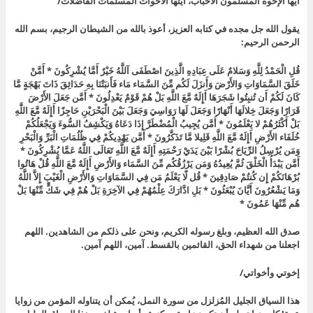
أيها الإخوة المسلمون الأحباب، أيتها الأخوات المسلمات الفاضلات/
يقول الله جل مجده في كتابه العزيز، أعوذ بالله من الشيطان الرجيم، بسم الله
الرحمن الرحيم:
قُلِ الْحَمْدُ لِلَّهِ وَسَلامٌ عَلَى عِبَادِهِ الَّذِينَ اصْطَفَى آللَّهُ خَيْرٌ أَمَّا يُشْرِكُونَ * أَمَّنْ
خَلَقَ السَّمَاوَاتِ وَالأَرْضَ وَأَنزَلَ لَكُم مِّنَ السَّمَاء مَاء فَأَنبَتْنَا بِهِ حَدَائِقَ ذَاتَ بَهْجَةٍ مَّا
كَانَ لَكُمْ أَن تُنبِتُوا شَجَرَهَا أَإِلَهٌ مَّعَ اللَّهِ بَلْ هُمْ قَوْمٌ يَعْدِلُونَ * أَمَّن جَعَلَ الأَرْضَ
قَرَارًا وَجَعَلَ خِلالَهَا أَنْهَارًا وَجَعَلَ لَهَا رَوَاسِيَ وَجَعَلَ بَيْنَ الْبَحْرَيْنِ حَاجِزًا أَإِلَهٌ مَّعَ اللَّهِ
بَلْ أَكْثَرُهُمْ لا يَعْلَمُونَ * أَمَّن يُجِيبُ الْمُضْطَرَّ إِذَا دَعَاهُ وَيَكْشِفُ السُّوءَ وَيَجْعَلُكُمْ
خُلَفَاء الأَرْضِ أَإِلَهٌ مَّعَ اللَّهِ قَلِيلا مَّا تَذَكَّرُونَ * أَمَّن يَهْدِيكُمْ فِي ظُلُمَاتِ الْبَرِّ وَالْبَحْرِ
وَمَن يُرْسِلُ الرِّيَاحَ بُشْرًا بَيْنَ يَدَيْ رَحْمَتِهِ أَإِلَهٌ مَّعَ اللَّهِ تَعَالَى اللَّهُ عَمَّا يُشْرِكُونَ *
أَمَّن يَبْدَأُ الْخَلْقَ ثُمَّ يُعِيدُهُ وَمَن يَرْزُقُكُم مِّنَ السَّمَاء وَالأَرْضِ أَإِلَهٌ مَّعَ اللَّهِ قُلْ هَاتُوا
بُرْهَانَكُمْ إِن كُنتُمْ صَادِقِينَ * قُل لّا يَعْلَمُ مَن فِي السَّمَاوَاتِ وَالأَرْضِ الْغَيْبَ إِلاَّ اللَّهُ
وَمَا يَشْعُرُونَ أَيَّانَ يُبْعَثُونَ * بَلِ ادَّارَكَ عِلْمُهُمْ فِي الآخِرَةِ بَلْ هُمْ فِي شَكٍّ مِّنْهَا بَلْ
هُم مِّنْهَا عَمُونَ *
صدق الله العظيم، وبلغ رسوله الكريم، ونحن على ذلكم من الشاهدين. اللهم
اجعلنا من شهداء الحق، القائمين بالقسط. آمين، اللهم آمين.
إخوتي وأخواتي/
هذا السياق الجليل المُزلزل من سورة النمل، يُمكن أن يتناوله المؤمن من زوايا