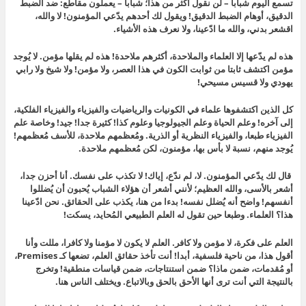
تسمع اليوم شبابا – لن نقول أكثر من هذا؛ شبابا – يعملون مقاطع: ضد الضبط
الدقيق، أوهام الضبط الدقيق! ويقول لك أحدهم يدّعي المؤمنون! لا والله،
اقشعر بدني، والله ما ادّعينا، ولا نعرف هذه الأشياء.
هذه لم يدّعها إلا العلماء والملاحدة، أكثرهم ملاحدة! هذه لم يقلها مؤمن. لا يُوجد
مؤمن اكتشف ثابتا من ثوابت الكون في هذا العصر، ولا مؤمن! ولا شيخ ولا رابي
يهودي ولا قسيس مسيحي!
كل الذين اكتشفوها علماء في الكونيات والرياضيات والفيزياء والفيزياء الفلكية،
إلى آخره! وعلم الحياة وعلم الجيولوجيا وعلوم كذا! كثيرة جدا! جيد! وخاصة علم
الفيزياء طبعا، والفيزياء النظرية أو الذرية. ومُعظمهم ملاحدة، للأسف مُعظمهم!
يُوجد منهم، نسبة لا بأس بها، مؤمنون، لكن مُعظمهم ملاحدة.
قال لك يدّعي المؤمنون. لا، لم ندّع، إياك! لا تكذب على نفسك. أنا أحزن جدا،
أشعر بالأسى، والله العظيم؛ لأنني أشعر أن هؤلاء الشباب يُحبون أن يُضللوا
أنفسهم! واضح أنه يُضلل نفسه! بدءا من هنا، يكذب على الحقائق. نحن ادّعينا
هذا؟ العلماء. وطبعا حين تقول له العلم الطبيعي المُحايد، يسكت!
العلم على فكرة، لا مؤمن ولا كافر. العلم لا يكون لا مؤمنا ولا كافرا، مللت وأنا
أقول هذا، من ناحية فلسفية، أبدا! أنت تأخذ حقائق العلم، تضعها كـ Premises،
أو مُقدمات، ضمن ماذا؟ ضمن استنتاجات، ضمن قياسات منطقية! وتخرج
بالنتيجة التي أنت ترى أنها الأحق بالحق وبالاتباع. ويختلف الناس هنا.