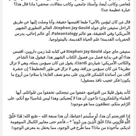
مُعاصر، وكاتب أيضا، وأستاذ جامعي، وكاتب مقالات، صحفي! ماذا قال هذا؟
عبارة عظيمة جدا!
قال مَن كان ليؤمن بالآتي؟ طبعا اقتبسها حقيقة، وأنا وصلت إليها عن طريق
الراحل ستيفن جاي جولد Stephen Jay Gould، العالم التطوري الشهير
الأمريكي! وفي الحقيقة، هو عالم Paleontology، أي عالم إحاثي، يدرس
الحفريات القديمة! علم الحياة القديمة، بالينتولوجيا.
ستيفن جاي جولد Stephen Jay Gould في كتابه مُنذ زمن داروين، اقتبس
هذا! أي في بداية فصل من فصول الكتاب الشهير هذا. فيقول هذا الشاعر
والكاتب الأمريكي؛ شياردي Ciardi، يقول مَن كان سيؤمن بنملة، وهي لا تزال
نظرية؟ مَن كان سيؤمن بزرافة، وهي لا تزال في طور التخطيط؟ إن عشرة
آلاف من أساتذة المُمكن قادرون على محو نصف الغابة! يا سلام! من أروع ما
يكون! فكر عجيب نافذ مصقول!
كأنه يقول قليلا من التواضع، خففوا من تبجحكم، تخففوا من غلوائكم، أيها
العلماء والمُفكرون! تدّعون أن هذا لا يُعجبكم، وهذا ليس مُناسبا! مع أنكم، على
الرُغم منكم، تنطلقون مما هو موجود!
إذا افترضتم أن هذا، أو سلّمتم اعتباطا، أن هذا صنعة الله – صُنع الله؛ هَٰذَا خَلْقُ
اللَّهِ فَأَرُونِي مَاذَا خَلَقَ الَّذِينَ مِن دُونِهِ ۚ * -، فأنتم حتى معايير الكمال الموهومة
لديكم، مأخوذة من ماذا؟ مما طُرح في الوجود، مما يحفل به معرض الوجود!