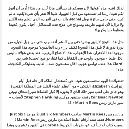
لذلك انتبه، هذه أقولها؛ لأن بعضكم قد يسألني ماذا تُريد من هذا؟ أُريد أن أقول
لكم شيئا، ربما لم تسمعوه من قبل! انتبهوا، علينا ألا نغتر بأي شيء يُلقيه عالم
كبير، حتى حامل جائزة نوبل Nobel، بالذات في الغرب، الذي نتعلم منه الكثير،
ولا نزال؛ لأن لديهم طريقة ونموذج في علاج هذه المشاكل، أحيانا يكون مُخيفا
وفظيعا جدا وكريها!
مثل هذا التبجح لا يليق ببشر! حتى بين البشر أنفسهم، حتى من جيل لجيل، من
دورة لدورة، لا يليق هذا التبجح! فكيف بإزاء رب العالمين؟ موجود هذا التبجح،
موجود! هذا الاغترار، هذا الإعجاب، هذا الانتفاخ الرهيب، عند بعض هؤلاء – ليس
الكل طبعا – موجود. ويُوجد في المُقابل، كما قلنا، تواضع عجيب! شياردي
Ciardi هذا عنده تواضع عجيب! قال ستمحون نصف الغابة، بعقليتكم المُتبجحة
هذه!
تفضيلات! اليوم ستسمعون شيئا، عن مُستشار الملكة الراحلة قبل أيام
إليزابيث Elizabeth، الفلكي – من أعظم علماء الفلك في المملكة المُتحدة!
وهو حائز على لقب سير Sir، الذي لا يحوزه إلا كبار العلماء؛ سير إسحاق نيوتن
Sir Isaac Newton! رفضه ستيفن هوكينج Stephen Hawking؛ لأسباب –
سير مارتن ريس Sir Martin Rees!
مارتن ريس Martin Rees صاحب Just Six Numbers؟ هو هذا! Just Six
Numbers، فقط ستة أرقام! طبعا استُدعيَ مارتن ريسMartin Rees ؛
بسبب كتاب له تنبأ فيه عن ضربات الكورونا Corona في ألفين وعشرين، وهذا