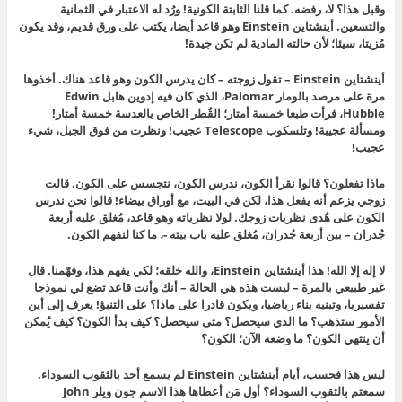
وقبل هذا؟ لا، رفضه. كما قلنا الثابتة الكونية! ورُد له الاعتبار في الثمانية
والتسعين. أينشتاين Einstein وهو قاعد أيضا، يكتب على ورق قديم، وقد يكون
مُزيتا، سيئا؛ لأن حالته المادية لم تكن جيدة!
أينشتاين Einstein – تقول زوجته – كان يدرس الكون وهو قاعد هناك. أخذوها
مرة على مرصد بالومار Palomar، الذي كان فيه إدوين هابل Edwin
Hubble، فرأت طبعا خمسة أمتار؛ القُطر الخاص بالعدسة خمسة أمتار!
ومسألة عجيبة! وتلسكوب Telescope عجيب! ونظرت من فوق الجبل، شيء
عجيب!
ماذا تفعلون؟ قالوا نقرأ الكون، ندرس الكون، نتجسس على الكون. قالت
زوجي يزعم أنه يفعل هذا، لكن في البيت، مع أوراق بيضاء! قالوا نحن ندرس
الكون على هُدى نظريات زوجك. لولا نظرياته وهو قاعد، مُغلق عليه أربعة
جُدران – بين أربعة جُدران، مُغلق عليه باب بيته -، ما كنا لنفهم الكون.
لا إله إلا الله! هذا أينشتاين Einstein، والله خلقه؛ لكي يفهم هذا، وفهّمنا. قال
غير طبيعي بالمرة – ليست هذه هي الحالة – أنك وأنت قاعد تضع لي نموذجا
تفسيريا، وتبنيه بناء رياضيا، ويكون قادرا على ماذا؟ على التنبؤ! يعرف إلى أين
الأمور ستذهب؟ ما الذي سيحصل؟ متى سيحصل؟ كيف بدأ الكون؟ كيف يُمكن
أن ينتهي الكون؟ ما وضعه الآن؛ الكون؟
ليس هذا فحسب، أيام أينشتاين Einstein لم يسمع أحد بالثقوب السوداء.
سمعتم بالثقوب السوداء؟ أول مَن أعطاها هذا الاسم جون ويلر John