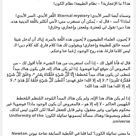
هذا؟ ما الإعجازية؟ – نظام الطبيعة! نظام الكون!
وسماه أيضا السر الأبدي! Eternal mystery؛ اللُغز الأبدي، السر الأبدي!
لماذا؟ أنت – قال له – يُمكن أن تستغرب مني؛ لأنني أتكلم باللُغة الدينية هذه.
هذا دين! تقول لي مُعجزة، ومُعجز، وإعجازي، وخارق!
لا يُحبون، العلماء الطبيعيون لا يُحبون هذه اللُغة بالمرة، إياك أن تُدخل شيئا
اسمه خالق للطبيعة وإعجازي! ويقولون لك هذا كلام فارغ، كله كلام دين! لا،
ليس كلاما فارغا، هذه روح الوجود، رُغما عنا وعنكم.
قال له فأنا أقول لك – إذا أنت استغربت من هذا الشيء، فأنا أقول لك – من
المفروض أن نتوقع كونا فوضويا. إذا لم يكن هناك إله، فلن يكون هناك مبدأ
مُنظم، لن يكون هناك مبدأ مُخطط! إِنَّا كُلَّ شَيْءٍ خَلَقْنَاهُ بِقَدَرٍ *، وَخَلَقَ كُلَّ شَيْءٍ
فَقَدَّرَهُ تَقْدِيرًا *، لا إله إلا الله! خلق فهدى؛ أَعْطَىٰ كُلَّ شَيْءٍ خَلْقَهُ ثُمَّ هَدَىٰ *، لا
إله إلا الله! هذا الله، هذا الله!
إذا لم يكن هناك هذا الإله، ولم يكن هناك المبدأ المُوجد المُنظم المُخطط
المُهيمن الحاكم – لا إله إلا هو -، فالمفروض أن يكون الوجود ماذا؟ فوضويا! غير
محكوم بقوانين، وغير معقول، وغير قابل للتعقل أصلا! لكن الكون ليس كذلك،
مُنظم ومضبوط! وهناك مسألة يُسمونها تماثيلة الكون؛ Uniformity of the
universe.
ما معنى تماثيلة الكون؟ كما قلنا في الخُطبة السابقة تفاحة نيوتن Newton