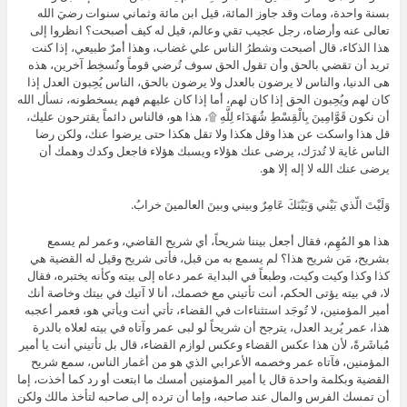
بسنة واحدة، ومات وقد جاوز المائة، قيل ابن مائة وثماني سنوات رضيَ الله
تعالى عنه وأرضاه، رجل عجيب تقي وعالم، قيل له كيف أصبحت؟ انظروا إلى
هذا الذكاء، قال أصبحت وشطرُ الناس علي غضاب، وهذا أمرٌ طبيعي، إذا كنت
تريد أن تقضي بالحق وأن تقول الحق سوف تُرضي قوماً وتُسخِط آخرين، هذه
هى الدنيا، والناس لا يرضون بالعدل ولا يرضون بالحق، الناس يُحِبون العدل إذا
كان لهم ويُحِبون الحق إذا كان لهم، أما إذا كان عليهم فهم يسخطونه، نسأل الله
أن نكون قَوَّامِينَ بِالْقِسْطِ شُهَدَاء لِلَّهِ ۩، هذا هو، فالناس دائماً يقترحون عليك،
قل هذا واسكت عن هذا وقل هكذا ولا تقل هكذا حتى يرضوا عنك، ولكن رضا
الناس غاية لا تُدرَك، يرضى عنك هؤلاء ويسبك هؤلاء فاجعل وكدك وهمك أن
يرضى عنك الله لا إله إلا هو.
وَلَيْتَ الّذي بَيْني وَبَيْنَكَ عَامِرٌ وبيني وبينَ العالمينَ خرابُ.
هذا هو المُهِم، فقال أجعل بيننا شريحاً، أي شريح القاضي، وعمر لم يسمع
بشريح، مَن شريح هذا؟ لم يسمع به من قبل، فأتى شريح وقيل له القضية هي
كذا وكذا وكيت وكيت، وطبعاً في البداية عمر دعاه إلى بيته وكأنه يختبره، فقال
لا، في بيته يؤتى الحكم، أنت تأتيني مع خصمك، أنا لا آتيك في بيتك وخاصة أنك
أمير المؤمنين، لا تُوجَد استثناءات في القضاء، تأتي أنت ويأتي هو، فعمر أعجبه
هذا، عمر يُريد العدل، يترجح أن شريحاً لو لبى عمر وآتاه في بيته لعلاه بالدرة
مُباشَرةً، لأن هذا عكس القضاء وعكس لوازم القضاء، قال بل تأتيني أنت يا أمير
المؤمنين، فآتاه عمر وخصمه الأعرابي الذي هو من أغمار الناس، سمع شريح
القضية وبكلمة واحدة قال يا أمير المؤمنين أمسك ما ابتعت أو رد كما أخذت، إما
أن تمسك الفرس والمال عند صاحبه، وإما أن ترده إلى صاحبه لتأخذ مالك ولكن