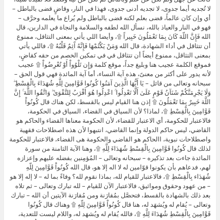
لا تُجديه أيما جدوى، لا تجديه أدنى جدوى، فهذا في النار، وقاضٍ قضى بالباطل –
أي وإن كان عالماً، قضى بعلم لكنه قضى بالباطل ولم يُراع ما يعلمه وحرَّف –
فهو في النار والعياذ بالله، نسأل الله لطفه والسلامة والنجاة في الدارين، قال
الله فَإِنَّ اللّهَ كَانَ بِمَا تَعْمَلُونَ خَبِيراً ۩، وأيضا اللي يأتي بمعنى التثاقل، ممنوع
أن تتثاقل في أداء الشهادة، قال الله وَمَنْ يَكْتُمْهَا فَإِنَّهُ آَثِمٌ قَلْبُهُ ۩، فاللي يأتي
بمعنى التثاقل، ممنوع أيضاً أن تتثاقل في في تمكين الخصم من حقه كقاضٍ،
فموقع الكلمة عجيب هنا وبليغ جداً، موقع كلمة وَإِن تَلْوُواْ أَوْ تُعْرِضُواْ ۩ عجيب
لأنه يدور على أكثر من معنىً، هذه آية النساء، أما آية المائدة فهي قول الحق –
سبحانه وتعالى من قائل – يَا أَيُّهَا الَّذِينَ آمَنُوا كُونُوا قَوَّامِينَ لِلَّهِ شُهَدَاءَ بِالْقِسْطِ ۖ
وَلَا يَجْرِمَنَّكُمْ شَنَآنُ قَوْمٍ عَلَىٰ أَلَّا تَعْدِلُوا ۚ اعْدِلُوا هُوَ أَقْرَبُ لِلتَّقْوَىٰ ۖ وَاتَّقُوا اللَّهَ ۚ إِنَّ
اللَّهَ خَبِيرٌ بِمَا تَعْمَلُونَ ۩ إذن هنا القيام ليس بالقسط، لكن هناك قال كُونُواْ
قَوَّامِينَ بِالْقِسْطِ ۩، لماذا؟ لأن السياق في القضاء، السياق في الحكومة،
فالاعتبار للحكومة، أي الاعتبار للقضاء، لأن الحكومة معناها القضاء والحاكم هو
القاضي، ليس حاكم الدولة وإنما القاضي، انتبهوا لأن هذه اصطلاحات فقهية
واصطلاحات نبوية، االحاكم هو القاضي والحكومة هى القضاء، فالاعتبار للحكومة
لذلك قال كُونُوا قَوَّامِينَ بِالْقِسْطِ شُهَدَاءَ لِلَّهِ ۩، وهنا الآية الثامنة من سورة
المائدة جاءت بعد تذكيره – سبحانه وتعالى – المُؤمِنين بفضله عليهم وإعزازه
لهم، فدعاهم بأن يكونوا قوّامين له لا اله إلا هو، قال الله كُونُواْ قَوَّامِينَ لِلّهِ
شُهَدَاء بِالْقِسْطِ ۩، فالاعتبار للقيام لله، بماذا نقوم لله؟ وفاءً بما له – لا إله إلا هو
– من عهود وحقوق ومواثيق، فالاعتبار الآن للقيام – لله تبارك وتعالى – ثم تلاه
بعد ذلك بالشهادة بالقسط، فتحصَّل بمُقارَنة ومن مُقارَنة الآيتين أن الله – تبارك
وتعالى – يُقام له ويُشهَد له، هنا قال كُونُواْ قَوَّامِينَ لِلّهِ ۩ وهناك قال كُونُوا
قَوَّامِينَ بِالْقِسْطِ شُهَدَاءَ لِلَّهِ ۩، فالله يُقام له ويُشهَد له، واللام ليست للتعدية،