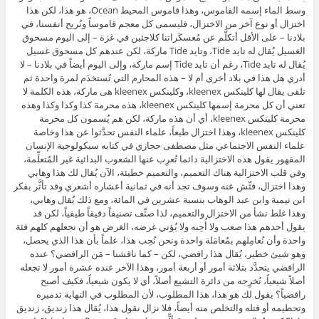
وسط الماء إسمه القاموس، وهذا قاموس المحيط Ocean، هو هذا، لكن هذا
اختزال أو نوع آخر من الاختزال، فليسمى كل معجم قاموساً ونُريح أنفسنا، في
بلادنا – على الأقل أتكلَّم عن مُعسكَراتنا كلاجئين في غزة – إلى اليوم مسحوق
الغسيل يُقال له تايد Tide، وتايد Tide ماركة، لكن عندهم كل مسحوق غسيل
يُقال له تايد Tide، رغم أن تايد Tide إسم ماركة، وإلى اليوم أيضاً في بلادنا – لا
أدري هل هذا في بلاد أخرى أم لا – هذه المحارم التي تُستخدَم لمرة واحدة ثم
تلقى يقال لها كلينكس kleenex، وكلينكس kleenex هى ماركة، هذه الكلمة لا
تعني أن كل محرمة إسمها كلينكس kleenex، هذه محرمة كذا وكذا وكذا وهذه
محرمة كلينكس kleenex، أي أن هذه ماركة، لكن هم يُسمون كل محرمة
كلينكس kleenex، وهذا اختزال طبعاً، علماء النفس تحدَّثوا عن هذا وخاصة
علماء النفس الاجتماعي مثل مصطفى حجازي في كتابه سيكولوجية الإنسان
المقهور يقول هذه الاختزالية دائما تُعرِب عنها الشعوب البدائية غير المُتعلِّمة،
وفي قلب الاختزالية هناك التعميم، والتعميم خطيئة، الآن يُقال لك هذا وهابي
وهذا اختزال، فتِّش عنه وسوف تجد أنه في ثمانية أعشاره أشعري وقد تأثَّر بفكر
ابن تيمية وابن عبد الوهاب بنسبة عشرين في المائة، ومع ذلك يُقال وهابي،
وهذا غلط نشأ من الاختزال والتعميم، لذا صنِّف تصنيفاً دقيقاً طيفياً، لكن قد
يقول أحدهم هذا صعب ولا أُحِبه ولا يُؤتي غرضه، الغرض هو أن نجعلهم كلهم فئة
واحدة وأن نُعامِلهم بمُعامَلة واحدة ونحن نُحِب هذا، علماً بأن هذا الذي يحصل،
وهو شيئ خطير، يُقال هذا رافضي، لكن – كما ناقشنا – مَن الرافضي؟ عنده
الرافضي يتحدَّد بثلاثة أمور أو أربعة أمور، وهذا الآخر عنده عشرة أمور لا تجعله
أصلاً شيعياً، تُخرِجه من دائرة التشيع أصلاً، أي لا يكون شيعياً، فكيف أصبح
رافضياً؟ يقول لك هو هذا، هذا المطلوب، لأن المطلوب في النهاية تدميره
وتحطيمه أو قتله والتخلص منه أيضاً، فلا نزال نقول هذا، يُقال هذا زنديق، زنديق