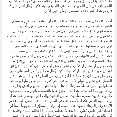
ماذا؟ كيف يُقال زنديق وهو رباني مُتألِّه صوّام قوّام مُتصدق؟ هو حافظ لكتاب
الله ويدافع عن دين الله ويذوب حباً في الله وفي دينه فكيف يُقال أنه زنديق؟
قال هو هذا، المُراد قتله فسمه زنديقاً وانتهى الأمر.
أختم بكلمة في هذه الخطبة الثانية، المُشكلة أن العامة المساكين – مُعظَم
الناس عوام، حتى مَن تجدونهم متخصِّصين هم عوام في شؤون أُخرى غير
تخصصاتهم، فالمُتخصِّص في فن عاميٌ في غيره – ليس لديهم القدرة التي
يكشفون بها زيف هذه الاستراتيجية، هذه استراتيجية خطيرة، استراتيجية ماذا؟
التسمية، مُعظَم الأنبياء لا نقول فشلوا أبداً وإنما فشلت أممهم أن تستجيب
لهم، هم لم يفشلوا بالعكس طبعاً، النبي أدَّى رسالته على الوجه المرضي لله
وبلَّغ البلاغ المُبين وأبرأ الذمة، أليس كذلك؟ لكن الأمة فشلت أن تستجيب له،
لماذا تفشل أمم الأنبياء في الاستجابة للأنبياء؟ هل تعرفون أكبر سلاح ما هو؟
سلاح التسمية، هذا معروف والقرآن الكريم أعطانا هذا، ما من نبي إلا وُصِف
بأنه مجنون أو ساحر أو كذّاب أو آشر أو ضال أو مِضل – إِن كَادَ لَيُضِلُّنَا عَنْ آلِهَتِنَا
لَوْلَا أَن صَبَرْنَا عَلَيْهَا ۚ ۩ – أو كذا وكذا، كيف يُقال هو مُضِل؟ هل أنتم على هدى
وهو ضال ويريد أن يُضِلكم؟ هذا أمرٌ عجيب، مَن الضال؟ قالوا النبي هو الضال
المُضِل، هل تظنون عوام الأمم الكافرة التي كفرت بأنبيائها ورسلها ورسالتها
تعاطوا مع النبوة تعاطياً معرفياً؟ أي هل الواحد منهم استمع وناقش وقارن
وحاكم وواجه؟ لم يحدث هذا أبداً، اختُدِع عنها بالتسمية، بأنهم ضلّال مُفسِدون
كذّابون آشرون سحرة معلَّمون مجانين أفاكون وإلى آخره، ومضوا على هذا،
وإلى اليوم الناس هكذا، للأسف حتى في العلم – Science – بعض العلماء غير
الأمناء وغير النزهاء يلعبون هذه اللعبة، إذا أراد أن يُسوِّق لك مفهوماً معيناً أو
اعتقاداً غير علمي مُعيَّن ماذا يفعل؟ يُعطيه إسماً، إذا أعطاه اسماه وخاصة إذا
كان باللاتيني أو بالإغريقي فإنك تظنه أصبح شيئاً ثابتاً، انتهى الأمر لأن عنده