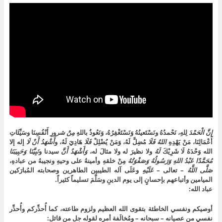
ن
ا
ي
ف
ن
ا
ا
ف
ن
ي
ا
ف
ف
ذ
ا
ن
ف
ذ
ذ
ة
ف
ا
ذ
ة
ة
ج
ذ
ف
ة
ج
ج
د
ة
ذ
ج
د
د
ي
ج
ة
د
ي
ي
د
د
ج
ي
د
د
ة
ي
د
د
ة
ة
)
د
ي
ة
)
)
ة
د
)
)
ة
)
إِنَّ
الْحَمْدَ
لِلهِ، نَحْمدُهُ ونَسْتَعينُهُ وَنَسْتَغْفِرُهُ، وَنَعُوذُ باللهِ
مِنْ شر
ورِ أَنْفُسِنَا وسَيِّئَاتِ
أَعْمَالِنَا، مَنْ يَهْدِهِ
اللهُ
فَلَا
مُضِلَّ لَهُ، وَمَنْ يُضْلِلْ
فَلَا
هَادِيَ لَهُ، و
أَشْهَدُ أَنْ لَا
إله إلا
الله وَحْدَهُ لَا شَرِيْكَ
لَهُ
ولا نظيرَ له ولا مثالَ له،
وَأَشْهَدُ أَنَّ
سيدنا و
نَبِيَّنَا
وَحَبِيبَنَا
مُحَمَّدًا عَبْدُ اللهِ وَرَسُولُهُ وَصَفْوَتُهُ
مِنْ خلقهِ وأمينهُ على وحيهِ ونجيبهُ من عبادهِ،
صَلَّى اللَّهُ
– تعالى –
عَلَيْهِ
وعَلَى آله الطيبين الطاهرين وصحابته المُبارَكين
الميامين وأتباعهم بإحسانٍ إلى يوم الدينِ وسَلَّمَ تسليماً كثيراً.
عباد الله:
أوصيكم ونفسي الخاطئة بتقوى الله العظيم ولزوم طاعته، كما أُحذِّركم وأُحذِّر
نفسي من عصيانه – سبحانه – ومُخالَفة أمره لقوله جل من قائل: