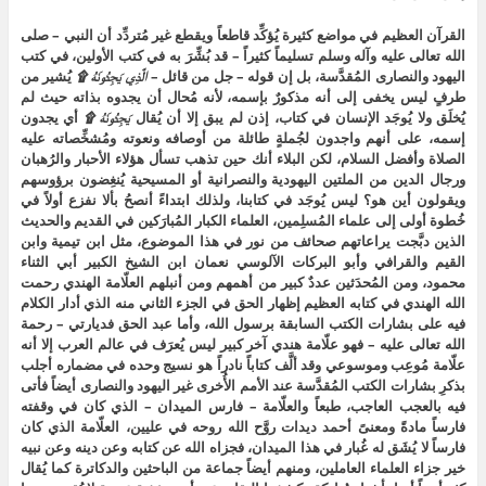
القرآن العظيم في مواضع كثيرة يُؤكِّد قاطعاً ويقطع غير مُتردِّد أن النبي – صلى
الله تعالى عليه وآله وسلم تسليماً كثيراً – قد بُشِّرَ به في كتب الأولين، في كتب
اليهود والنصارى المُقدَّسة، بل إن قوله – جل من قائل –
الَّذِي يَجِدُونَهُ ۩
يُشير من
طرفٍ ليس يخفى إلى أنه مذكورٌ بإسمه، لأنه مُحال أن يجدوه بذاته حيث لم
يُخلَق ولا يُوجَد الإنسان في كتاب، إذن لم يبق إلا أن يُقال
يَجِدُونَهُ ۩
أي يجدون
إسمه، على أنهم واجدون لجُملةٍ طائلة من أوصافه ونعوته ومُشخِّصاته عليه
الصلاة وأفضل السلام، لكن البلاء أنك حين تذهب تسأل هؤلاء الأحبار والرُهبان
ورجال الدين من الملتين اليهودية والنصرانية أو المسيحية يُنغِضون برؤوسهم
ويقولون أين هو؟ ليس يُوجَد في كتابنا، ولذلك ابتداءً أنصحُ بألا نفزع أولاً في
خُطوة أولى إلى علماء المُسلِمين، العلماء الكبار المُبارَكين في القديم والحديث
الذين دبَّجت يراعاتهم صحائف من نور في هذا الموضوع، مثل ابن تيمية وابن
القيم والقرافي وأبو البركات الآلوسي نعمان ابن الشيخ الكبير أبي الثناء
محمود، ومن المُحدَثين عددٌ كبير من أهمهم ومن أنبلهم العلّامة الهندي رحمت
الله الهندي في كتابه العظيم إظهار الحق في الجزء الثاني منه الذي أدار الكلام
فيه على بشارات الكتب السابقة برسول الله، وأما عبد الحق فديارتي – رحمة
الله تعالى عليه – فهو علّامة هندي آخر كبير ليس يُعرَف في عالم العرب إلا أنه
علّامة مُوعِب وموسوعي وقد ألَّف كتاباً نادراً هو نسيج وحده في مضماره أجلب
بذكرِ بشارات الكتب المُقدَّسة عند الأمم الأُخرى غير اليهود والنصارى أيضاً فأتى
فيه بالعجب العاجب، طبعاً والعلّامة – فارس الميدان – الذي كان في وقفته
فارساً مادةً ومعنىً أحمد ديدات روَّح الله روحه في عليين، العلّامة الذي كان
فارساً لا يُشَق له غُبار في هذا الميدان، فجزاه الله عن كتابه وعن دينه وعن نبيه
خير جزاء العلماء العاملين، ومنهم أيضاً جماعة من الباحثين والدكاترة كما يُقال