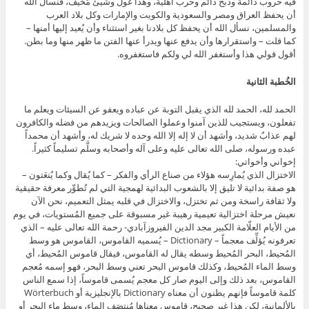
أقول قولي هذا وأستغفر الله لي ولكم فاستغفروه.
الخُطبة الثانية
الحمد لله، الحمد لله الذي يقبل التوبة عن عباده ويعفو عن السيئات ويعلم ما
تفعلون، ويستجيب للذين آمنوا وعملوا الصالحات ويزيدهم من فضله والكافرون
لهم عذابٌ شديد، وأشهد أن لا إله إلا الله وحده لا شريك له، وأشهد أن محمداً
عبده ورسوله، صلى الله تعالى عليه وعلى آله وأصحابه وسلَّم تسليماً كثيراً.
إخواني وأخواتي:
الاختزال الذي يُمارِسه هؤلاء من صناع الرأي والفكر – كما يُقال وكما يُنعَتون –
هو صفة بدائية لا تليق إلا بالشعوب البدائية لهمجية التي لم تُطوِّر معرفة حقيقية
ولا ثقافة راسخة ومن ثم تختزل، والاختزال في قلبه يمثل التعميم، نحن الآن
نعيش مرحلة اختزالية تعيمية رهيبة غير مسبوقة على جميع المُستويات، في يوم
من الأيام العلّامة الكبير مجد الدين الفيروزآبادي- رحمة الله تعالى عليه – الذي
تعرفونه يُؤلِّف معجماً – Dictionary – يُسميه القاموس، القاموس هو وسط
المُحيط، البحر المُحيط وسطه يقال له القاموس، فيقال قاموس المُحيط، أي
وسط الماء المُحيط، وكذلك قاموس البحر تعني وسط البحر، فهو إسمه مُعجم
القاموس، بعد ذلك وإلى اليوم صار كل معجم يُسمى قاموساً، إذا سمع الناس
كلمة قاموساً فإنهم يظنون أن معناه Dictionary بالإنجليزية أو Wörterbuch
بالألمانية، لكن هذا غير صحيح، قاموس معناها مُنتصَف الماء، وسط ماء البحر أو