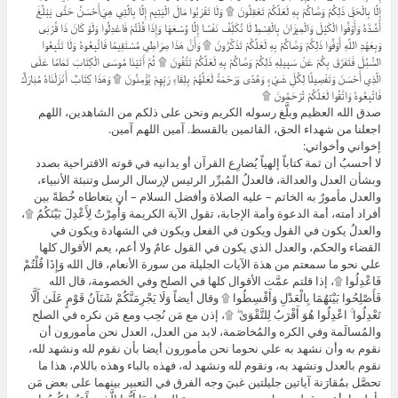
ﺇِﻟَّﺎ ﺑِﺎﻟْﺤَﻖِّ ﺫَﻟِﻜُﻢْ ﻭَﺻَّﺎﻛُﻢْ ﺑِﻪِ ﻟَﻌَﻠَّﻜُﻢْ ﺗَﻌْﻘِﻠُﻮﻥَ ۩ ﻭَﻟَﺎ ﺗَﻘْﺮَﺑُﻮﺍ ﻣَﺎﻝَ ﺍﻟْﻴَﺘِﻴﻢِ ﺇِﻟَّﺎ ﺑِﺎﻟَّﺘِﻲ ﻫِﻲَﺃَﺣْﺴَﻦُ ﺣَﺘَّﻰ ﻳَﺒْﻠُﻎَ
ﺃَﺷُﺪَّﻩُ ﻭَﺃَﻭْﻓُﻮﺍ ﺍﻟْﻜَﻴْﻞَ ﻭَﺍﻟْﻤِﻴﺰَﺍﻥَ ﺑِﺎﻟْﻘِﺴْﻂِ ﻟَﺎ ﻧُﻜَﻠِّﻒُ ﻧَﻔْﺴًﺎ ﺇِﻟَّﺎ ﻭُﺳْﻌَﻬَﺎ ﻭَﺇِﺫَﺍ ﻗُﻠْﺘُﻢْ ﻓَﺎﻋْﺪِﻟُﻮﺍ ﻭَﻟَﻮْ ﻛَﺎﻥَ ﺫَﺍ ﻗُﺮْﺑَﻰ
ﻭَﺑِﻌَﻬْﺪِ ﺍﻟﻠَّﻪِ ﺃَﻭْﻓُﻮﺍ ﺫَﻟِﻜُﻢْ ﻭَﺻَّﺎﻛُﻢْ ﺑِﻪِ ﻟَﻌَﻠَّﻜُﻢْ ﺗَﺬَﻛَّﺮُﻭﻥَ ۩ ﻭَﺃَﻥَّ ﻫَﺬَﺍ ﺻِﺮَﺍﻃِﻲ ﻣُﺴْﺘَﻘِﻴﻤًﺎ ﻓَﺎﺗَّﺒِﻌُﻮﻩُ ﻭَﻟَﺎ ﺗَﺘَّﺒِﻌُﻮﺍ
ﺍﻟﺴُّﺒُﻞَ ﻓَﺘَﻔَﺮَّﻕَ ﺑِﻜُﻢْ ﻋَﻦْ ﺳَﺒِﻴﻠِﻪِ ﺫَﻟِﻜُﻢْ ﻭَﺻَّﺎﻛُﻢْ ﺑِﻪِ ﻟَﻌَﻠَّﻜُﻢْ ﺗَﺘَّﻘُﻮﻥَ ۩ ﺛُﻢَّ ﺁَﺗَﻴْﻨَﺎ ﻣُﻮﺳَﻰ ﺍﻟْﻜِﺘَﺎﺏَ ﺗَﻤَﺎﻣًﺎ ﻋَﻠَﻰ
ﺍﻟَّﺬِﻱ ﺃَﺣْﺴَﻦَ ﻭَﺗَﻔْﺼِﻴﻠًﺎ ﻟِﻜُﻞِّ ﺷَﻲْﺀٍ ﻭَﻫُﺪًﻯ ﻭَﺭَﺣْﻤَﺔً ﻟَﻌَﻠَّﻬُﻢْ ﺑِﻠِﻘَﺎﺀِ ﺭَﺑِّﻬِﻢْ ﻳُﺆْﻣِﻨُﻮﻥَ ۩ ﻭَﻫَﺬَﺍ ﻛِﺘَﺎﺏٌ ﺃَﻧْﺰَﻟْﻨَﺎﻩُ ﻣُﺒَﺎﺭَﻙٌ
ﻓَﺎﺗَّﺒِﻌُﻮﻩُ ﻭَﺍﺗَّﻘُﻮﺍ ﻟَﻌَﻠَّﻜُﻢْ ﺗُﺮْﺣَﻤُﻮﻥَ ۩
صدق الله العظيم وبلَّغ رسوله الكريم ونحن على ذلكم من الشاهدين، اللهم
اجعلنا من شهداء الحق، القائمين بالقسط. آمين اللهم آمين.
إخواني وأخواتي:
لا أحسبُ أن ثمة كتاباً إلهياً يُضارِع القرآن أو يدانيه في قوته الاقتراحية بصدد
وبشأن العدل والعدالة، فالعدلُ المُبرِّر الرئيس لإرسال الرسل وتنبئة الأنبياء،
والعدل مأمورٌ به الخاتم – عليه الصلاة وأفضل السلام – أن يتعاطاه خُطةً بين
أفراد أمته، أمة الدعوة وأمة الإجابة، تقول الآية الكريمة وَأُمِرْتُ لِأَعْدِلَ بَيْنَكُمُ ۩،
والعدلُ يكون في القول ويكون في الفعل ويكون في الشهادة ويكون في
القضاء والحكم، والعدل الذي يكون في القول عامٌ ولا أعم، يعم الأقوال كلها
علي نحو ما سمعتم من هذة الآيات الجليلة من سورة الأنعام، قال الله وَإِذَا قُلْتُمْ
فَاعْدِلُوا ۩، إذا قلتم عمَّت الأقوال كلها في الصلح وفي الخصومة، قال الله
فَأَصْلِحُوا بَيْنَهُمَا بِالْعَدْلِ وَأَقْسِطُوا ۩ وقال أيضاً وَلَا يَجْرِمَنَّكُمْ شَنَآنُ قَوْمٍ عَلَىٰ أَلَّا
تَعْدِلُوا ۚ اعْدِلُوا هُوَ أَقْرَبُ لِلتَّقْوَىٰ ۖ ۩، إذن مع مَن نُحِب ومع مَن نكره في الصلح
والمُسالَمة وفي الكره والمُخاصَمة، لابد من العدل، العدل نحن مأمورون أن
نقوم به وأن نشهد به علي نحوما نحن مأمورون أيضا بأن نقوم لله ونشهد لله،
نقوم بالعدل ونشهد به، ونقوم لله ونشهد له، فهذه بالباء وهذه باللام، هذا ما
تحصَّل بمُقارَنة آياتين جليلتين غبيَ وجه الفرق في التعبير بينهما على بعض مَن