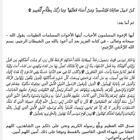
مَّنْ عَمِلَ صَالِحًا فَلِنَفْسِهِ ۖ وَمَنْ أَسَاءَ فَعَلَيْهَا ۗ وَمَا رَبُّكَ بِظَلَّامٍ لِّلْعَبِيدِ
۩
ثم أما بعد:
أيها الإخوة المسلمون الأحباب، أيتها الأخوات المسلمات الطيبات، يقول الله –
سبحانه وتعالى – في كتابه العزيز بعد أن أعوذ بالله من الشيطان الرجيم، بسم
الله الرَّحْمَنِ الرَّحِيمِ:
وَاخْتَارَ مُوسَى قَوْمَهُ سَبْعِينَ رَجُلاً لِّمِيقَاتِنَا فَلَمَّا أَخَذَتْهُمُ الرَّجْفَةُ قَالَ رَبِّ لَوْ شِئْتَ أَهْلَكْتَهُم مِّن قَبْلُ
وَإِيَّايَ أَتُهْلِكُنَا بِمَا فَعَلَ السُّفَهَاء مِنَّا إِنْ هِيَ إِلاَّ فِتْنَتُكَ تُضِلُّ بِهَا مَن تَشَاء وَتَهْدِي مَن تَشَاء أَنتَ وَلِيُّنَا
فَاغْفِرْ لَنَا وَارْحَمْنَا وَأَنتَ خَيْرُ الْغَافِرِينَ ۩ وَاكْتُبْ لَنَا فِي هَذِهِ الدُّنْيَا حَسَنَةً وَفِي الآخِرَةِ إِنَّا هُدْنَا إِلَيْكَ
قَالَ عَذَابِي أُصِيبُ بِهِ مَنْ أَشَاء وَرَحْمَتِي وَسِعَتْ كُلَّ شَيْءٍ فَسَأَكْتُبُهَا لِلَّذِينَ يَتَّقُونَ وَيُؤْتُونَ الزَّكَاةَ
وَالَّذِينَ هُم بِآيَاتِنَا يُؤْمِنُونَ ۩ الَّذِينَ يَتَّبِعُونَ الرَّسُولَ النَّبِيَّ الأُمِّيَّ الَّذِي يَجِدُونَهُ مَكْتُوبًا عِندَهُمْ فِي
التَّوْرَاةِ وَالإِنجِيلِ يَأْمُرُهُم بِالْمَعْرُوفِ وَيَنْهَاهُمْ عَنِ الْمُنكَرِ وَيُحِلُّ لَهُمُ الطَّيِّبَاتِ وَيُحَرِّمُ عَلَيْهِمُ الْخَبَائِثَ
وَيَضَعُ عَنْهُمْ إِصْرَهُمْ وَالأَغْلالَ الَّتِي كَانَتْ عَلَيْهِمْ فَالَّذِينَ آمَنُواْ بِهِ وَعَزَّرُوهُ وَنَصَرُوهُ وَاتَّبَعُواْ النُّورَ الَّذِيَ
أُنزِلَ مَعَهُ أُوْلَئِكَ هُمُ الْمُفْلِحُونَ ۩ قُلْ يَا أَيُّهَا النَّاسُ إِنِّي رَسُولُ اللَّهِ إِلَيْكُمْ جَمِيعًا الَّذِي لَهُ مُلْكُ
السَّمَاوَاتِ وَالأَرْضِ لا إِلَهَ إِلاَّ هُوَ يُحْيِي وَيُمِيتُ فَآمِنُواْ بِاللَّهِ وَرَسُولِهِ النَّبِيِّ الأُمِّيِّ الَّذِي يُؤْمِنُ بِاللَّهِ
وَكَلِمَاتِهِ وَاتَّبِعُوهُ لَعَلَّكُمْ تَهْتَدُونَ ۩ وَمِن قَوْمِ مُوسَى أُمَّةٌ يَهْدُونَ بِالْحَقِّ وَبِهِ يَعْدِلُونَ ۩
صدق الله العظيم وبلَّغ رسوله الكريم ونحن على ذلكم من الشاهدين، اللهم
اجعلنا من شهداء الحق، القائمين بالقسط وتوفنا على ذلك. آمين اللهم آمين.
إخواني وأخواتي: