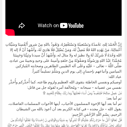
إِنَّ الْحَمْدَ لِلهِ، نَحْمدُهُ ونَسْتَعينُهُ وَنَسْتَغْفِرُهُ، وَنَعُوذُ باللهِ مِنْ شرورِ أَنْفُسِنَا وسَيِّئَاتِ
أَعْمَالِنَا، مَنْ يَهْدِهِ اللهُ فَلَا مُضِلَّ لَهُ، وَمَنْ يُضْلِلْ فَلَا هَادِيَ لَهُ، وأَشْهَدُ أَنْ لَا إله إلا
الله وَحْدَهُ لَا شَرِيْكَ لَهُ ولا نظيرَ له ولا مثالَ له، وَأَشْهَدُ أَنَّ سيدنا ونَبِيَّنَا وَحَبِيبَنَا
مُحَمَّدًا عَبْدُ اللهِ وَرَسُولُهُ وَصَفْوَتُهُ مِنْ خلقهِ وأمينهُ على وحيهِ ونجيبهُ من عبادهِ،
صَلَّى اللَّهُ – تعالى – عَلَيْهِ وعَلَى آله الطيبين الطاهرين وصحابته المُبارَكين
الميامين وأتباعهم بإحسانٍ إلى يوم الدينِ وسَلَّمَ تسليماً كثيراً.
عباد الله:
أوصيكم ونفسي الخاطئة بتقوى الله العظيم ولزوم طاعته، كما أُحذِّركم وأُحذِّر
نفسي من عصيانه – سبحانه – ومُخالَفة أمره لقوله جل من قائل:
مَّنْ عَمِلَ صَالِحًا فَلِنَفْسِهِ ۖ وَمَنْ أَسَاءَ فَعَلَيْهَا ۗ وَمَا رَبُّكَ بِظَلَّامٍ لِّلْعَبِيدِ ۩
ثم أما بعد:
ثم أما بعد أيها الإخوة المسلمون الأحباب، أيتها الأخوات المسلمات الفاضلات،
يقول الله – جل مجده – في كتابه الكريم بعد أن أعوذ بالله من الشيطان
الرجيم، بِسْمِ اللَّهِ الرَّحْمَنِ الرَّحِيمِ:
ﻗُﻞْ ﺗَﻌَﺎﻟَﻮْﺍ ﺃَﺗْﻞُ ﻣَﺎ ﺣَﺮَّﻡَ ﺭَﺑُّﻜُﻢْ ﻋَﻠَﻴْﻜُﻢْ ﺃَﻟَّﺎ ﺗُﺸْﺮِﻛُﻮﺍ ﺑِﻪِ ﺷَﻴْﺌًﺎ ﻭَﺑِﺎﻟْﻮَﺍﻟِﺪَﻱ ِﻥْ ﺇِﺣْﺴَﺎﻧًﺎ ﻭَﻟَﺎ ﺗَﻘْﺘُﻠُﻮﺍ ﺃَﻭْﻟَﺎﺩَﻛُﻢْ ﻣِﻦْ
ﺇِﻣْﻠَﺎﻕٍ ﻧَﺤْﻦُ ﻧَﺮْﺯُﻗُﻜُﻢْ ﻭَﺇِﻳَّﺎﻫُﻢْ ﻭَﻟَﺎ ﺗَﻘْﺮَﺑُﻮﺍ ﺍﻟْﻔَﻮَﺍﺣِﺶَ ﻣَﺎ ﻇَﻬَﺮَ ﻣِﻨْﻬَﺎ ﻭَﻣَﺎ ﺑَﻄَﻦَ ﻭَﻟَﺎ ﺗَﻘْﺘُﻠُﻮﺍ ﺍﻟﻨَّﻔْﺲَ ﺍﻟَّﺘِﻲ ﺣَﺮَّﻡَ ﺍﻟﻠَّﻪُ