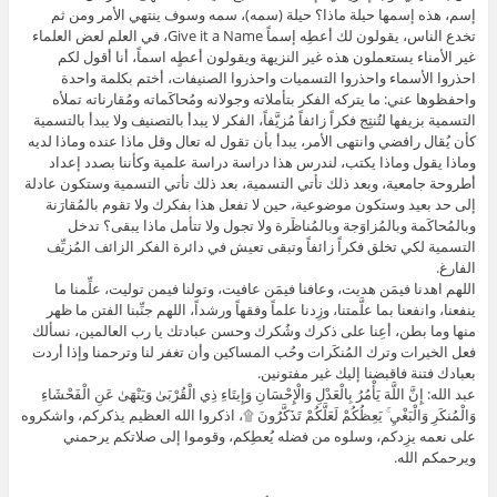
إسم، هذه إسمها حيلة ماذا؟ حيلة (سمه)، سمه وسوف ينتهي الأمر ومن ثم
تخدع الناس، يقولون لك أعطِه إسماً Give it a Name، في العلم لعض العلماء
غير الأمناء يستعملون هذه غير النزيهة ويقولون أعطٍه اسماً، أنا أقول لكم
احذروا الأسماء واحذروا التسميات واحذروا الصنيفات، أختم بكلمة واحدة
واحفظوها عني: ما يتركه الفكر بتأملاته وجولانه ومُحاكَماته ومُقارناته تملأه
التسمية بزيفها لتُنتِج فكراً زائفاً مُزيَّفاً، الفكر لا يبدأ بالتصنيف ولا يبدأ بالتسمية
كأن يُقال رافضي وانتهى الأمر، يبدأ بأن تقول له تعال وقل ماذا عنده وماذا لديه
وماذا يقول وماذا يكتب، لندرس هذا دراسة دراسة علمية وكأننا بصدد إعداد
أطروحة جامعية، وبعد ذلك تأتي التسمية، بعد ذلك تأتي التسمية وستكون عادلة
إلى حد بعيد وستكون موضوعية، حين لا تفعل هذا بفكرك ولا تقوم بالمُقارَنة
وبالمُحاكَمة وبالمُزاوَجة وبالمُناظَرة ولا تجول ولا تتأمل ماذا يبقى؟ تدخل
التسمية لكي تخلق فكراً زائفاً وتبقى تعيش في دائرة الفكر الزائف المُزيِّف
الفارغ.
اللهم اهدنا فيمَن هديت، وعافنا فيمَن عافيت، وتولنا فيمن توليت، علِّمنا ما
ينفعنا، وانفعنا بما علَّمتنا، وزِدنا علماً وفقهاً ورشداً، اللهم جنِّبنا الفتن ما ظهر
منها وما بطن، أعِنا على ذكرك وشُكرك وحسن عبادتك يا رب العالمين، نسألك
فعل الخيرات وترك المُنكَرات وحُب المساكين وأن تغفر لنا وترحمنا وإذا أردت
بعبادك فتنة فاقبضنا إليك غير مفتونين.
عبد الله: إِنَّ اللَّهَ يَأْمُرُ بِالْعَدْلِ وَالْإِحْسَانِ وَإِيتَاءِ ذِي الْقُرْبَىٰ وَيَنْهَىٰ عَنِ الْفَحْشَاءِ
وَالْمُنكَرِ وَالْبَغْيِ ۚ يَعِظُكُمْ لَعَلَّكُمْ تَذَكَّرُونَ ۩، اذكروا الله العظيم يذكركم، واشكروه
على نعمه يزِدكم، وسلوه من فضله يُعطِكم، وقوموا إلى صلاتكم يرحمني
ويرحمكم الله.