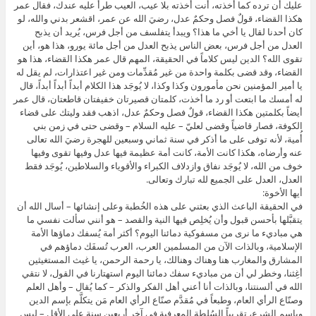
عليك أن ترده كما أخذته، أنت أخذته بلا عيب، العيب طرأ عليه عندك، فقال عمر
هكذا القضاء، قولٌ فصل وحكمٌ عدل، رضيَ الله عن عمر، اقشعر بدني والله، لو
كان أحدنا لقال يا أخي ما هذا؟ ويبدأ يتفلسف من أجل فرس، يُريد أن يذبح
العدل من أجل فرس، بعض الناس يذبح العدل من أجل مائة يورو، هذا هو، أين
تقوى الله؟ الدين ليس كلاماً في الحقيقة، المهم قال عمر هكذا القضاء، هذا هو
القضاء، وقد قضى بكلمة واحدة من غير مُقدِّمات ومن غير اعتذارات، لم يقل له
يا أمير المؤمنين نحن مأمورون وكذا وكذا، لا يُوجَد هذا الكلام أبداً أبداً أبداً، قال
له أمسك ما ابتعت أو رد ما أخذت، كلمتان قصيرتان خفيفتان قاطعتان، قال عمر
أيضاً بكلمتين هكذا القضاء، قولٌ فصل وحكمٌ عدل، اذهب فقد وليتك على قضاء
الكوفة، فصار قاضياً وقضى لعليّ – عليه السلام – وقضى حتى في زمن بني
أُمية، لأنه توفى على ما أذكر في سنة ثماني وسبعين للهجرة رضيَ الله تعالى
عنه وأرضاه، هكذا كانت الأمة، كانت أمة عظيمة فيها عدل وفيها تقوى وفيها
خوف من الله، لا يُوجَد نفاق وازدلاف الكبراء والأقوياء والسلاطين، يُوجَد فقط
العدل، العدل على الجميع لله تبارك وتعالى.
أيها الأخوة:
في الحقيقة الباعث الذي بعثني على هذه الخُطبة وعلى إنشائها – أسال الله أن يتقبَّلها بأحسن قبول وأن يُخلِص فيها النية والقصد – هو أنني سألت نفسي ما هي مباديء ما نرى من مسفوكية دمائنا اليوم؟ أكثر أمة يُسفك دماؤها الأمة الإسلامية، وبالذات الآن من المسلمين العرب، العرب تُسفَك دماؤهم في المشارق والمغارب هنا وهناك وهنالك، يا رحمة الرحمن، يا غيث المستغيثين أغِثنا، وخطر لي أن من مباديء سفك دمائنا اليوم استهتارنا في القول، لا نتقي الله في ألسنتنا، وبالذات أنا أعني أهل الفكر والذكر – كما يُقال – وأهل العلم وصنّاع الرأي العام، وطبعاً في مُقدَّم صنّاع الرأي العام مَن يتكلَّم بإسم الدين وبإسم الشرع، تقريباً السُلطة المعرفية في آخر أربعين سنة على الأقل – ليس لدينا احصائيات أو دراسات علمية لكن نقول بالتقريب وبالحدس بنسبة لا تقل عن ثمانين في المائة – بيد المشائخ والمُتكلِّمين في الدين، الفضائيات والمنابر المختلفة بل وكل وسائل الإتصال أكثر شيئ فيها الكلام في الدين، رجال الدين والمشائخ يتكلَّمون واحتكروا تقريباً السُلطة المعرفية، هم الذين يُوجِّهون ويخلقون للرأي العام لدى الشباب والشابات ولدي الناس عموماً، ولكنهم إلا ما رحم ربي وقليلٌ ماهم مُستهتِرون جداً جداً بما يفوهون وبما يقولون، لا يرقبون الله – تبارك وتعالى – فيما يُلقونه بألسنتهم ويحسبونه هَيِّنًا وَهُوَ عِنْدَ اللَّهِ عَظِيمٌ ۩، مع أنهم يتلون صباح مساء قول الله وَإِذَا قُلْتُمْ فَاعْدِلُوا ۩، لابد من العدل في القول مع مَن تُحِب ومع مَن تكره، فأين العدل؟ اختفى العدل واضمحل وذاب وهرب من عالم العرب للأسف الشديد، ما معنى هذا؟ ما علاقة هذا بمسفوكية دمائنا؟ قبل أن أُجيب سأتلوا عليكم حديثاً جليلاً تحفظتموه وأنتم صغار بلا شك لكنه جميل وجليل، حديث الأمام الترذي والذي حسَّنه وصحَّحه، قال حديث حسنٌ صحيح، وهو من الأحاديث التي تراجع العلامة الألباني – رحمة الله تعالى عليه – عن تضعيفه، ضعَّفه في البداية ثم عاد عن تضعيفه وحكم له بالصحة في تفصيل يطول، حديث معاذ بن جبل – رضيَ الله تعالى عنه وأرضاه – حيث قال كنت مع رسول الله عليه الصلاة وأفضل السلام – أي في سفر – فأصبحت ذات يوم وأنا منه قريب، فقلت له يارسول الله – انتهز هذا القرب المكاني من رسول الله، وطبعاً الرسول لم يكن باباً يرجوه الجميع، لا يُوجَد هذا الكلام، تُوجَد هيبة ويُوجَد وقار وإجلال حتى من هؤلاء الصحابة الإجلاء الذين أحبهم الرسول حباً جماً، مُعاذ النبي قال له مرة والله يا معاذ إني لأحبك، صلى الله على محمد وآل محمد، ومع ذلك يتهيَّب النبي، كلما خطر له سؤال لا يأتي لرسول الله ويقول يا رسول الله عندي سؤال، لا يُوجَد هذا الكلام، كان يتحيَّن الفرصة والنهُزة في الوقت المُناسِب وحين يرى إقبالاً من رسول الله والظروف كلها تُساعِد وتُسعِد فيأتي، وهذا أدب طبعاً، هؤلاء الناس كان عندهم أدب، كان يُوجَد أدب وذوق وفي حياء، فهو راعى هذه الآداب تحيَّن هذه الفرصة وانتهز هذه القُربة – دلني على عمل يُدخِلني الجنة ويُباعِدني من النار، يا سلام يا معاذ، ما هذا السؤال؟ هذا سؤال كبير، سؤال نفس طوّاقة، سؤال نفس عريضة عميقة وواسعة، يُريد الجنة والبُعد من النار، إذن هو يسأل ماذا؟ يسأل الفوز، قال الله فَمَنْ زُحْزِحَ عَنْ النَّار وَأُدْخِلَ الْجَنَّة فَقَدْ فَازَ وَمَا الْحَيَاة الدُّنْيَا إِلَّا مَتَاع الْغُرُور ۩، الله قال عن الأنبياء أنفسهم وَيَدْعُونَنَا رَغَباً وَرَهَباً وَكَانُوا لَنَا خَاشِعِينَ ۩، هذا هو الفوز، ومن ثم كان يسأل الفوز، لم يقل دلني على شيئ اقتنص به الأموال يا رسول الله وأبني به القصور وأنكح به الحور، لم يقل هذا، هو يُريد الفوز العظيم والفلاح الحقيقي، كم سنة لمعاذ في دار الآخرة؟ كم سنة له ميت؟ ألف وأربعمائة سنة، كل شيئ ذهب كما سنذهب نحن وتمر علينا مئات أو ألوف السنوات إن قدَّر الله لهذه الأرض أن تستمر، قال لقد سألت عن عظيم – قال النبي هذا سؤُال كبير، المسؤول أمرٌ عظيم – وإنه ليسيرٌ على مَن يسَّره الله عليه – يسَّر الله ذلك لنا وعلينا -، تعبد الله ولا تُشرِك به شيئاً وتُقيم الصلاة وتُؤتي الزكاة وتصوم رمضان – بلَّغنا الله وإياكم رمضان – وتحج البيت، ألا أدلك يا مُعاذ على أبواب الخير؟ هذا كرم من رسول الله، أجابه عن سؤاله والآن أراد أن يزيده من لطائف وطرائف العلم والمعرفة، قال له ألا أدلك يا مُعاذ على أبواب الخير؟ طبعاً قال بلى يا رسول الله، ما هي أبواب الخير؟ الصوم جُنة، الصوم مثل الترس ومثل الدرع الذي يحفظك ويجُنك، هو يحفظك من المساخط والملاعن، الصوم يفعل هذا، لكن ليس صوم الجهلة وليس صوم الفجرة الفسقة، يصومون ولا يتغيَّر شييء، غيبة ونميمة وكذب وحقد وسب ولعن وتكفير وتحريض وكلام بطّال، أي صوم هذا؟ نُريد الصوم الحقيقي، المُطلَق يُراد به الكامل، إذا تحدَّثنا عن الصلاة فإننا نُريد الصلاة الكاملة التي أرادها الله، إذا تحدَّثنا عن الصوم فإننا لا نُريد أي صوم وإنما نُريد الصوم الكامل الذي أراده الله، هناك قاعدة في أصول الفقه تقول المُطلَق يُراد به الكامل، فالصوم الكامل جُنة، فلا يأتي أحد ويقول كيف قال الله – تبارك وتعالى – إِنَّ الصَّلَاةَ تَنْهَىٰ عَنِ الْفَحْشَاءِ وَالْمُنْكَرِ ۩ وكم وكم نرى مِمَن يُصلي ولا ينتهي؟ نقول له ما صلوا، هؤلاء ما صلوا الصلاة الكاملة، ل المقصود بالصلاة الصلاة الكاملة، لأن المُطلَق يراد به الكامل، أي الصلاة كما أرادها الله، لذلك أنت تستطيع أن تعرف هل تُصلي أم لا تُصلي – هل تُصلي كما أراد الله أم لا تصلي كما لا أراد الله – بماذا؟ بآثار الصلاة، إن نهتك عن الفحشاء والمناكر فقد صليت، وإلا أنت ما صليت، اذهب وابحث وحاول أن تُصلي، أنت ما صليت إلى الآن، حتى لو تُصلي من خمسين سنة فأنت ما صليت ولن نحلف بالله، كيف تُصلي ولا تنتهي؟ ما صليت، أنت تنقر الصلاة كما ينقر الغراب الدم، حركات لا يعبأ الله بها ولا يباليها بالاً، وسترى يوم القيامة حين تُبلى السرائر وتُبسَط الصحائف أن هذه الصلاة كلها ما قُبِلَ منها شيئ، هى مردودة عليك، تُلَف كما يُلَف الثوب الْخَلْقُ ويضرب بها وجه صاحبها وتقول له ضيعَّك الله كما ضيعتني، كانت فرصة لك لكي تلتقي الله وأنت ضيَّعتني، ضيَّعك الله، الصلاة تدعو عليه، هذا هو، فنسأل الله أن نُصلي، وهذا هو المعيار، هذا هو الرائز، على كل حال الصوم جُنة والصدقة تُطفئ الخطيئة كما يُطفئ الماء النار وصلاة الرجل من جوف الليل، أي في جوف الليل, قال له هذه من أعظم أبواب الخير العظيمة، وهنا قد يقول لي أحدكم أن النبي ذكر الزكاة و ذكر الصوم وذكر الصلاة، لكن تلك كانت المفروضات، أما هذه النوافل المُتطوع، هذه من أبواب الخير، تزداد الآن من الخير، تلك الأسس وهذا ما يكمل به البناء ويزيّن، بصراحة البناء المُؤسَّس على أسس فقط غير جميل، ما هذا؟ متي يكمل البناء؟ بهذه الأبواب، بالتطوعات والنوافل، هكذا يكمل ويتم ويشهق ويبذخ ويتزخرف ويتزيّن فيُصبِح الدين حتي جميلاً، لا تأخذ بالحد الأدني الأدني الأدني الأدني، هذه أبواب الخير، إذن الصوم هو صوم التطوع، والصدقة التي تُطفئ هى صدقة التطوع ولذا هى غير الزكاة، وصلاة الرجل من جوف الليل هى صلاة قيام الليل، فهذه غير المفروضة، قال النبي وصلاة الرجل من جوف الليل، ثم تلا – عليه الصلاة وأفضل السلام – تَتَجَافَى جُنُوبُهُمْ عَنِ الْمَضَاجِعِ يَدْعُونَ رَبَّهُمْ خَوْفاً وَطَمَعاً وَمِمَّا رَزَقْنَاهُمْ يُنفِقُونَ ۩ فَلَا تَعْلَمُ نَفْسٌ مَّا أُخْفِيَ لَهُم مِّن قُرَّةِ أَعْيُنٍ جَزَاء بِمَا كَانُوا يَعْمَلُونَ ۩، ثم قال – عليه الصلاة وأفضل السلام وآله – ألا أدلك يا معاذ – ثالثاً الآن وهذا كرم منه – على رأس الأمر وعمود وذروة سنامه؟ لو ما أجاب النبي – أي لولا ما أجاب النبي عن هذا السؤال – مَن كان يعرف الجواب؟ قال له رأس الأمر ما هو؟ عمود الأمر ما هو؟ ذروة سنام الأمر ما هو؟ قال قلت بلى يا رسول الله، قال رأس الأمر الإسلام، تُسلِم وجهك لله – لا إله إلا هو – طوعاً حنيفاً مُسلِماً بارئاً من شوب الشرك، قال رأس الأمر الإسلام وعموده – الذي يقوم عليه الأمر – الصلاة – الله أكبر، كما يُقال دائماً الصلاةُ عماد الدين، هو هذا – وذروة سنامه الجهاد، أي في سبيل الله، الجهاد المشروع، ولم يكتف بهذا الكريم عليه الصلاة وأفضل السلام، فهو أكرم الناس عليه الصلاة وأفضل السلام، يلتفت إلى معاذ رابعاً ويقول له ألا أُخبرِك – ألا أدلك أو ألا أُنبئك – يا مُعاذ بمِلاك ذلك كله؟ شيئ إن حصَّلته فكأنك حصَّلت كل ما سبق، إن تحققت به رجح بكل ما سبق، وكل ما سبق مطلوب أيضاً على وجهه فرضاً في باب الفرض وندباً في باب الندب، لكن هذا كأنه مِلاك الأمر كله، هذا أمرٌ عجيب، فما هو؟ ما هو مِلاك الأمر؟ تحدَّث عن الصلاة وعن الصوم وعن الزكاة وعن قيام الليل وعن الجهاد، ماهو المِلاك يا رسول الله؟ قال قلت بلى يا رسول الله، قد تقولون هذا الحديث نعرفه، نعم كلنا نعرفه والله، وقد تقولون نتحفظه مُذ كنا صغاراً ونعم أنا مُصِّدق، ولكن صدِّقوني لا نكاد نعمل به خاصة بآخره، لا نكاد نعمل به البتة إلا ما رحم ربي لا اله الا هو، قال فأخذ بلسانه – أخذ بلسان نفسه عليه الصلاة وأفضل السلام وآله – وقال كف عليك هذا، قال له أمسك عليك لسانك، قال له اللسان، فقلت يا رسول الله وإنا لمُؤاخَذون بما نتكلَّم به؟ مُعاذ يظن أن اللسان يُعتبَر أمراً هيّناً، تكلَّم واسخر وامزح واغتب مرات ونم واسع واحتقر واطعن، هذا لسان وهذا مُجرَّد كلام، كما تقول العامة ماذا يأخذ الريح من البلاط؟ يبقي البلاط بلاطاً ويذهب الريح، لكن هذا غير صحيح، قال – عليه الصلاة وأفضل السلام – ثكلتك أمك يا مُعاذ وهل يكب الناس في نار جهنم علي وجوههم – أو قال على مناخرهم – إلا حصائد ألسنتهم؟ قال له هل أنت إلى اليوم لا تفهم هذه الحقيقة؟ قال له هذه قاعدة خطيرة جداً في دين الله، أكثر ما يُدخِل الناس مُصوَّبين على رؤوسهم في جهنم ويكبهم على وجههم أو مناخرهم في جهنم حصائد ألسنتهم، قال وقيل، ألسنة مُرسَلة لا تُراعي الله فيما تقول، من أين هذا الفقه يا رسول الله؟ من كتاب الله، هذه الكلمة الأخيرة مأخوذة من مثل قوله وَإِذَا قُلْتُمْ فَاعْدِلُوا ۩ وقوله إِنَّ اللَّهَ يَأْمُرُ بِالْعَدْلِ ۩، إذن العدل ليس فقط في الأفعال والأٌضية والأحكام وإنما في الأقوال أيضاً، وفقط في باب الشهادات وإنما في كل شيئ، في بابا الشهادات وفي باب الوصايا وفي باب المدائح والمذام وفي باب التعريف وفي باب الحوار والنقاش، في كل شيئ، كل ما تفوه به عليك أن تتوخى فيه السير في خطة العدل، أي أن تكون عادلاً فتتكلَّم كلاماً يُرضي الله – بالعدل قامت السماوات والأرض – على نفسك وعلى غيرك وفيما تُحِب وفيما تكره، هذا هو الدين، أين نحن مِن الدين؟ بُعداء جداً، أشهد بالله ولله في هذا اليوم أننا بُعداء جداً، وأنا حين أتكلَّم لا استحضر العوام، فالعوام كان الله في عونهم، هم ضحايا المشايخ والعلماء، وسأكون صادقاً معكم، هم ضحايا المشائخ والعلماء، لأن مَن الواعظ ومَن الموعوظ؟ هذا هو الواعظ، والمفروض أن الموعوظ يتعظ بما يقول الواعظ، لكن الواعظ يُعلِّمه أن يقع في الناس وأن يسبهم وأن يلعنهم وأن يُغري بدمائهم وأن يفتي بتكفيرهم وأن وأن وأن إلى ما شئتم من هذه الكراهات المُنفلِتة، لماذا تلوم على هذا العامي الجاهل؟ العامي يتقرَّب إلى الله بهذا، العامي يقول لك أنا أقتل نفسي وأتقرَّب إلى الله، أقتل نفسي في هؤلاء الكفرة الملاعين الأنجاس المناكيد وأتقرَّب إلى الله، يظن أن هذه قربة إلى الله، لأن هذا العالم الضال المُضِل الفاسق الفاجر – والعياذ بالله – الذي ما وقَّر الله ولا خاف الله ولا خشيَ الله – تبارك وتعالى – ولا يفعل قد علَّمه هذه الكراهية، علَّمه الاستطالة في أعراض المسلمين، وقد يقول قائل لم تقول هذا؟ أين دليلك؟ أين برهانك؟ أكثر من واضح، سأبدأ بطرفة ذكرها العلامة ابن مُفلِح الحنبلي، الذي كان يُلقِّبه شيخ الإسلام ابن تيمية بالمُفِلح، يقول له أنت لست ابن مُفلِح وإنما أنت مُفلِح، أي أنت نفسك مُفلِح، العلامة الفقيه الكبير ابن مُفلِح في كتابه الآداب الشرعية حكى عن أحد العامة من أهل بغداد أنه وشى بجار له عند أحد