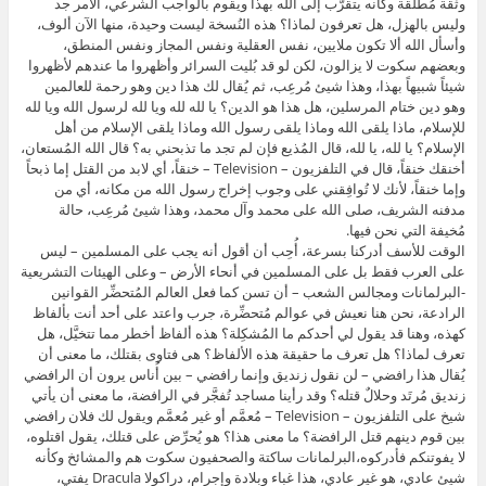
الوقت للأسف أدركنا بسرعة، أُحِب أن أقول أنه يجب على المسلمين – ليس على العرب فقط بل على المسلمين في أنحاء الأرض – وعلى الهيئات التشريعية -البرلمانات ومجالس الشعب – أن تسن كما فعل العالم المُتحضِّر القوانين الرادعة، نحن هنا نعيش في عوالم مُتحضِّرة، جرب واعتد على أحد أنت بألفاظ كهذه، وهنا قد يقول لي أحدكم ما المُشكِلة؟ هذه ألفاظ أخطر مما تتخيَّل، هل تعرف لماذا؟ هل تعرف ما حقيقة هذه الألفاظ؟ هى فتاوى بقتلك، ما معنى أن يُقال هذا رافضي – لن نقول زنديق وإنما رافضي – بين أُناس يرون أن الرافضي زنديق مُرتَد وحلالٌ قتله؟ وقد رأينا مساجد تُفجَّر في الرافضة، ما معنى أن يأتي شيخ على التلفزيون – Television – مُعمَّم أو غير مُعمَّم ويقول لك فلان رافضي بين قوم دينهم قتل الرافضة؟ ما معنى هذا؟ هو يُحرِّض على قتلك، يقول اقتلوه، لا يفوتنكم فأدركوه،البرلمانات ساكتة والصحفيون سكوت هم والمشائخ وكأنه شيئ عادي، هو غير عادي، هذا غباء وبلادة وإجرام، دراكولا Dracula يفتي، دراكولا Dracula يتكلَّم وينزف دماً، ومع ذلك نجلس وكأنه أمر عادي، ثم نتساءل مِن أين خرج لنا كذا وكذا وكذا؟ من أين لنا كل هذا الضري والغرام بسفك الدماء والذبح والسلخ؟ من أمثال هذه المشايخ، لا كثَّر الله في الأمم من أمثالهم، حسبنا الله ونعم الوكيل، ماذا لقينا وماذا لقيَ الإسلام وأمة الإسلام منهم؟ يقولون هذا عادي، لكنه غير عادي، ما معنى أن يُتهَم أحدهم بالوهابية في مُجتمَع يقتل الوهابي؟ يقال لك هذا وهابي، وطبعاً نحن قلنا يجب أن نكون عادلين فلكي نكون عادلين وعدولاً أيضاً نقول رافضي بين قوم دينهم قتل الرافضة ووهابي بين قوم دينهم قتل الوهابي، وهنا قد يقول لي أحدكم لقد بالغت الآن، لكنني لم أُبالِغ، ادخل على اليوتيوب – YouTube – فهناك أيضاً من بعض زعماء الشيعة من يُفتي بقتل الوهابية ويصفهم بالوحوش الكفرة الأنجاس ويقول عنهم أولاد الحرام وأولاد كذا، وهذا شيئ غير مُتخيَّل، ثم يُقال بعد ذلك في بيئة دينها قتل الوهابية هذا وهابي، ما معنى هذا؟ اقتلوه، لا يفوتنكم، حتي الموقف العادي الذي أحببنا أن نُرسِل به رسالة إلى كل الأطراف أزعج مُعظَم الأطراف حين لم نُكفِّر داعش، لم أُكفِّرها ولا أُكفِّرها ولن أُكفِّرها ما لم ترتكب كفراً بواحاً عندي فيه من الله برهان، الجريمة والإجرام والقتل والدموية والتدميرية شيئ والكفر شيئ آخر يا حبيبي، ليس شرطاً أن تكون كافراً لكي تكون مُجرِماً قاتلاً، هذا ليس شرطاً، يُمكِن أن تكون مُسلِماً أو مسيحياً أو يهودياً أو بوذياً وتأخذ قشوراً من دينك ولكنك أكبر مُجرِم، أليس كذلك؟ هذا صحيح طبعاً، ويُمكِن أن تكون مُلحِداً لكنك مُسالِماً، نرى الآن كثيرين من الملاحدة لا يُؤمِن الواحد منهم بالله – ونسأل الله لهم الهداية جميعاً – ولكنه مُسالِم جداً ولا يضر حتى ذبابة، أليس كذلك؟ ما العلاقة إذن؟ هل لكي ندمغ ونُدين إرهابية داعش علينا أن نقول أنهم كفار؟ لا لن نقول، لن نقول إلا بالدليل، ما ذبحنا وما دمَّرنا إلا التكفير والتكفير المُتبادَل، أي ما أسميه التكافر، لكن التكافر ليس حلاً، العدل والتحقيق العلمي والإنصاف والقول بالحق هو الحل لنا، ويكون هذا لنا ولهم وعلينا وعليهم، أليس كذلك؟ الله – لا إله إلا هو – لا يرضى إلا بالعدل، كذلك إذن الإتهام بالوهبنة فيُقال هذا وهابي في بيئة تستحل دماء الوهابية هى جريمة لا ينبغي أن يسكت عليها، شرٌ من هذا وهذا القرف والرمي بالزندقة، يُقال هذا زنديق، وطبعاً من المُؤكَّد – لكن الشيخ جوجل Google والشيخ ياهو Yahoo لأنهم يذهبون يبحثون – أنك إذا أخذت أحدهم من ناصيته وقلت له تعال أيها المُحقِّق العلّامة الذي لا ضريع لك ماهي الزندقة؟ فإنه – والله – لن يعرف، وأنا أُقسِم لك بالله على هذا، والله لن يعرف، لا يعرف الزندقة حقاً إلا مؤرِّخ الأفكار والثقافات، الزندقة مُصطلَح عوّام ومُصطلَح فضفاض ورجراج ويُستخدَم في ثلاثة مُستويات يعلمها الدارسون وليس الجاهلين وليس المُحرِّضين وليس دراكولا Dracula الفتاوى، وإنما يعلمها العلماء، يقول لك هذا زنديق، لكن ماهي الزندقة أصلاً؟ لكن هو يعلم كما تعلم العامة والدهماء والأغمار أن الزنديق يجب قتله لأنه خطير بل هو أخطر من كل شيئ، لا هو يعرف ما هي الزندقة ولا هؤلاء المساكين الذين يُغرَون بالقتل والذبح يعرفون ما هي الزندقة، لكن الكل مُتواطيء على القتل والذبح، ثم تسكت فانتبهوا، أنا أقترح من هنا – وأسأل الله أن تلقى دعوتي هذه أذن صاغية ولو في بلد مسلم واحد أو عربي واحد – والآن وهنا وبسرعة اليوم قبل غداً أن تُرفَع مُباشَرةً مُذكَرةً إلى البرلمان أو مجلس الشعب في أي دولة مسلمة أو عربية بوجوب تجريم مَن يقرف ويرمي غيره بألفاظ – ليس مُجرَّد أن تطعن في دينه وتغمر قناة إيمانه – يستحل بمثلها بالذات الدم، هذه تُعَد جريمة، ويُعامَل مَن يفعل هذا الفعل ومَن يأتي هذه الفعلة مُعامَلة المُحرِّض على القتل والمُحرِّض على الجريمة حتى ولو كان أكبر لحية، نحضره إلى المحكمة ونقول له كيف هذا؟ هل أنت قاضٍ؟ كيف حكمت على فلان بأنه وهابي أو بأنه رافضي أو بأنه زنديق أو بأنه مُرتَد؟ هل أنت قاضٍ؟ هل عندك عشرة آلاف صفحة أو ملف له فقرأته؟ هل أنت قاضٍ مُعيَّن من الدولة فعلاً وقضيت في حقه بأنه زنديق وأنه كذا وكذا؟ وخاصة إذا كانت المسألة – كما قلت لكم – مدفوعة بالغيرة والحسد والنفاسة والخوف على الدكاكين المفتوحة بإسم الدين، كل أحد يفتح دكاناً وعنده زبائن ويخاف على زبائنه من أن يهربوا منه – انتبهوا فالقضية مفهومة والحمدلله الشباب يفهمون هذا جيداً، الشباب واعون بهذا بشكل جيد جداً – أو عنده خوف على الأموال التي تُدار عليه بمثل هذه المقالات والفتاوى، لأن المطلوب في هذه المرحلة أن يُحرِّض بعضنا على بعض، أقول لكم – والله ماكنت أُحِب أن أقول هذا، هذا يحرجني والحديث عن النفس صعب جداً – أن اليوم هناك جهات كثيرة تُحارِب خطابي، ما رأيكم؟ ليس فقط جهات مسلمة وإنما أيضاً غير مسلمة وفي الشرق والغرب، وينبشون ويُحارِبون ويُحِبون أن يمسكوا عليك جريمة حقيقية لكنهم بفضل الله غير قادرين ولن يقدروا بفضل الله تبارك وتعالى، لكن السؤال لماذا؟ لماذا يُحارَب هذا الخطاب بالذات – خطابي – وهو خطاب سلامي وخطاب تصاحي وخطاب رحمة وخطاب محبة وخطاب تثاقف وخطاب تعارف؟ لماذا يُغضِب ومَن يُغضِب بالذات؟ أنا أقول لكم يُغضب مَن تبطل مُخططاتهم ومكرهم ومصالحهم وتُغلَق دكاكينهم بهم، يُوجَد أناس لن تعمل مخططاتها ولا تنجح ولا تتم ولا تنفذ إلا بالخطاب الآخر، أي خطاب التكفير والقتل، وهذا التكفير والقتل ليس مُوجَّهاً إلى المسلمين فقط بل إلى العالم كله، العالم كله كل كافر ويستحق الذبح و يستحق كذا وكذا والمسلمون أيضا غير استثناء، هذا خطاب مُمتاز، هذا الخطاب تسير معه الامور كأحسن ما يكون، لكن خطابي هذا مُزعِج، افهموا، بالله عليكم حاولوا أن تفهموا، مَن كان له عينان فليُبصِر – كما قال المسيح – ومَن كان له أذنان فليُصِخ – فليستمع – ومَن كان له لب فليُفكِّر، هذا خطاب عجيب وهو خطاب مُزعِج، يُزعِج مَن؟ أنا غير مُحتار، أنا فاهم ومنذ البداية كنت أفهم هذا، أعرف يُزعِج مَن، يُزعِج مَن لا يُحِبون أن تتصالح الأطراف المُختلِفة لأنها إذا تصالحت ضاعت مصلحتهم، فقط هذا هو، علماً بأنني أتحدَّث عن المسلمين وغير المسلمين، كونوا واعيم وفاهمين لما يجري حولكم، أكبر تحدي أمامي – أكبر تحدي حقيقي أمامي أنا العبد الضعيف والله العظيم – أن أبقى وفياً لخطابي وأبقي وفيا لي وأبقى وفياً لما أنا عليه حتى النهاية وألا أُثنى عنه وألا أُسكَت أيضاً عن الإدلاء به، لأن كما هو واضح ومن غير تبجح لا يُوجَد طوق نجاة إلا هذا، بغير هذا سنتفانى، أنا أقول لكم لا يُوجَد وعد غير هذا، والله سنتفانى، سيتفانى العرب والمسلمون، سيبذبح بعضنا بعضاً، سأكون واضحا وأقول إخواننا في السعودية الآن حين وصل إليهم البلل كما يقال وجعلت مساجد الإخوة الشيعة تُفجَّر ويُقتَل الناس ظلماً في يوم الجمعة وهم ذاهبون لتوحيد الله ما الذي حصل هناك؟ وسرنا ما حصل، صرنا نسمع مَن يقول الشهداء وإخواننا الشهداء، صرنا نسمع تجريماً وانكاراً ودمدمة وتثريباً ووعداً ووعيداً على مَن فعل ومَن يفعل ومَن يقف، وهذا شيئ جمبل ومطلوب، لكن سؤالي هل هذا جاء مُتأخراً؟ جاء مُتأخِّراً، أليس كذلك؟ نحن نقول هذا من عشرين سنة، وعبر عشرين سنة لم نكن نُواجَه ولا نزال نُواجَه إلا بماذا؟ رافضي وشيعي وباع نفسه لإيران، وأُقسِم بعزة الله أنكم كذبتم وتكذبون وتعلمون أنكم كذبة، أُقسِم بجلال الذي رفع السموات بغير عمد أنكم تكذبون، لا رافضي ولا باع نفسه لإيران ولا لغير إيران ولا لفلان أو علان ولا لأي جهة أبداً، وإنما الخوف على أمتي والخوف على أهلي والخوف على ديني، لكن أين أنت؟ أين خطابك من أمة غُلِبَت إلا ما رحم ربي على عقلها وعلى قلبها وضميرها؟ كل الخوف – كما قلت لكم – على الدكاكين، كل أحد عنده دكانة يفتحها بإسم الدين ويأتيه المال عبرها وينتفع، لا يُريدون أن تُغلَق هذه الدكاكين، طبعاً خطاب الصلح والمحبة الحقيقي هم لا يُحسِنونه، هل تعرفون لماذا؟ لأن العامة ضريت – صار عندهم مثل ضراوة القاتل – على التكريه، يُحِبون الخطاب المُكرِّه المُزلزِل، العامة تُحِب هذا، العامة تُحِب دائماً أن تُشعِرها بالتميز، كأن تقول لهم أنتم أحسن الناس، هذه أصبح الوجوه – ما شاء الله – وهى تتلألأ بالإيمان، أنتم الإيمان وحدكم فقط، الباقية كلهم زنادقة كفار، أنتم أولى بالله وبالرسول فقط، غيركم لا حظ له عند الله ولا من رسول الله، فالعامة تُحِب هذا، لا تُحِب مَن يقول أنت مسلم وأخوك مسلم أيضاً، دعه في حاله، بالله دعه في حاله، لا تُزعِجه ولا تُقلِقه يا أخي، أخوك مُسلِم عبر طريقته سواءٌ أكان إمامياً أو زيدياً أو إباضياً أو وهابياً أو أشعرياً أو أياً يكن، وهذا من ألف وربعمائة سنة، ليس من اليوم وليس من أمس وليس من أيام ثورة الخميني وما إلى ذلك، من ألف وأربعمائة سنة وهم كذلك، ما الذي جد يا أخي؟ اترك الناس في حالهم، اترك البشر في حالهم، لكنهم لا يُحِبون هذا الخطاب، يُحِبون مَن يقول اذهب تسوَّر عليهم وفجِّر نفسك واقتلهم، اذهب والحورية تنتظرك، كيف تنتظرك؟ جهنم بإذن الله، والله لا يُوجَد لك إلا جهنم، وحاشاه لله، حين تقتل هرة تذهب إلى جهنم، هل حين تقتل مُوحِّدين وأبرياء من غير المسلمين أيضاً سوف تذهب إلى الجنة؟ لماذا؟ في أي دين هذا؟ في أي دين؟ يبدو أن مُعادَلتك ورهانك أنك تُريد أيضاً أن تُكفِّر مَن بقيَ من الشباب الحر الواعي العاقل الذكي المُثقَّف والذي لديه بقية مسكة يتمسَّك بها بهذا الدين، يبدو أن رهانك هو أنك تُريد أن تجعله كافراً بأن تضطره إلى أن يكفر بهذا الدين، تقول له هذا أقرب طريق إلى الجنة والحور العين، أقرب طريق هو طريق الانتحار وطريق التفجير وقتل الأبرياء، وهو قتل بالجملة طبعاً، هو لا يدري مَن سيموت، يموت مَن يموت، يُوجَد صغار غير مُكلَّفين ماذا عنهم؟ قالوا هم منهم، عندهم فتاوى وأحاديث غريبة عجيبة، ومن ثم يقولون هم منهم، الصغير هو منهم، هو كافر ابن كافر، وهذه كافرة بنت كافرة، ومن ثم يُقتلون جميعاً، أنا قلت مثل هذا الحديث تماماً في العراق – بشأن العراق – وأغضبت اخواني هنا، ولما دالت الدائة علينا بدأوا يتلوَّمون، أليس كذلك؟ الآن سؤالي ماذا لو – لا قدَّر الله – أن الإخوة الشيعة في بعض البلاد العربية الآن وهم سكوت ويصبرون وسيصبرون زادت هذه العمليات ضدهم؟ ماذا لو أيضاً أُصدِرَت لهم فتاوى تقول دافعوا عن أنفسكم واقتلوا مَن يقتلونكم وفجِّروا مساجدهم كما يُفجِّرون مساجدكم؟ ماذا سيصير؟ هل تعرفون ماذا سيصير؟ لعلي أختم بهذا، سوف يصير في كل بلد عراق آخر، نسأل الله أن يحفظ العراق وأن يحفظ بلادنا جميعاً وأن يرد إليها أمنها وسلامها وتصالحها واستقرارها، هذا نقوله عن كل بلاد العرب والمسلمين بل وكل البلاد، سوف يصير في كل بلد عراق آخر، هل تعرفون ماهي الخاتمة الآن؟ هى أبشع ما ستسمعون واذهبوا إلى اليوتيوب – YouTube – لتروا بأم أعينكم وتسمعوا بأذان رؤوسكم، هناك مَن يُسمَى داعية ويقولون عنه الشيخ الداعية، ومن المُؤكَّد أنه عالم عند بعض الناس، يظنونه عالماً مع أن سبعة أعشار كلامه نكات وكوميدي