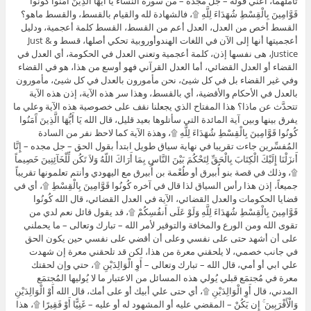
تأملهما، أعني قوله – جل مجده – من سورة النساء يَا أَيُّهَا الَّذِينَ آَمَنُوا كُونُوا
قَوَّامِينَ بِالْقِسْطِ شُهَدَاءَ لِلَّهِ ۩، فالشهادة لله والقيام بالقسط، والقسط ماهو؟
القسط أخص من العدل، العدل أعم من القسط، القسط كلمة أعجمية، ودليل
أعجميتها أنها إلى الآن في اللغات الهندوأوروبية تحكي أصلها، قسط و Just &
Justice، هى نفسها إذن، كلمة أعجمية وتعني العدل في الحكومة، أي العدل في
القضاء أو العدل القضائي، أما العدل القرآني فهو أوسع من هذا، هو في القضاء
وفي غير القضاء بل في كل شيئ، نحن مأمورون بالعدل في كل شيئ، مأمورون
بالعدل في الأحكام والأقضية، أي بالقسط، وهذا سر هذه الآية، إذن هذه الآية
تتحدَّث عن ماذا؟ هذا المفتاح الذي يجعلنا نقف على خصوصية هذه الآية وعلي ما
يفرق بينها وبين آية المائدة التي سأتلوها بعيد قليل، قال الله يَا أَيُّهَا الَّذِينَ آَمَنُوا
كُونُوا قَوَّامِينَ بِالْقِسْطِ شُهَدَاءَ لِلَّهِ ۩، وهذة الآية كما لاحظ نفر من السادة
المُفسِّرين جاءت تقريبا في نهاية سياق طويل ابتدأ بقول الحق – جل مجده – إِنَّا
أَنزَلْنَا إِلَيْكَ الْكِتَابَ بِالْحَقِّ لِتَحْكُمَ بَيْنَ النَّاسِ بِمَا أَرَاكَ اللّهُ وَلاَ تَكُن لِّلْخَآئِنِينَ خَصِيماً
۩، وذلك في قصة بنو أُبيرق أو طُعْمة بن أُبيرق مع اليهودي وأنتم تعلمونها تقريباً
جميعاً، إذن هذا رأس السياق لذا قال في آخره كُونُوا قَوَّامِينَ بِالْقِسْطِ ۩، أي في
قضايا الحكومات والعدل القضائي، الآية في العدل القضائي، قال الله كُونُوا
قَوَّامِينَ بِالْقِسْطِ شُهَدَاءَ لِلَّهِ وَلَوْ عَلَى أَنفُسِكُمْ ۩، قد يقول قائل نعم لدي من
تقوى الله ومن الورع والمخافة والتوقير لأمر الله – تبارك وتعالى – ما يحملني
على أن أشهد حتى على نفسي وعلى أن أقضي على نفسي حين يكون الحق
في جانب خصمي، لا يلحقني معرة من هذا، لكن قد تلحقني معرة إن شهدت
علي ابي أو أمي، قال الله – تبارك وتعالى – أَوِ الْوَالِدَيْنِ ۩، حتي وإن لحقتك
معرة في مُجتمَع قبلي يُولي هذه المسائل من الاعتبار ما لا يُوليها المُجتمَع
المدني، قال أَوِ الْوَالِدَيْنِ ۩، أي حتى علي أبيك أو على أمك، قال الله أَوْ الْوَالِدَيْنِ
وَالْأَقْرَبِينَ ۚ إِن يَكُنْ – المقضي عليه أو المشهود له أو عليه – غَنِيًّا أَوْ فَقِيرًا ۩، هذا