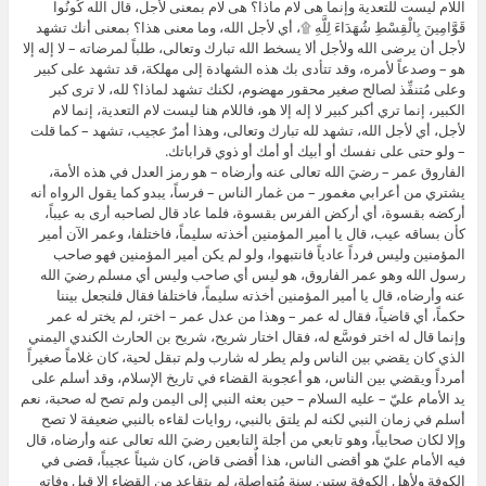
اللام ليست للتعدية وإنما هى لام ماذا؟ هى لام بمعنى لأجل، قال الله كُونُوا
قَوَّامِينَ بِالْقِسْطِ شُهَدَاءَ لِلَّهِ ۩، أي لأجل الله، وما معنى هذا؟ بمعنى أنك تشهد
لأجل أن يرضى الله ولأجل ألا يسخط الله تبارك وتعالى، طلباً لمرضاته – لا إله إلا
هو – وصدعاً لأمره، وقد تتأدى بك هذه الشهادة إلى مهلكة، قد تشهد على كبير
وعلى مُتنفِّذ لصالح صغير محقور مهضوم، لكنك تشهد لماذا؟ لله، لا ترى كبر
الكبير، إنما تري أكبر كبير لا إله إلا هو، فاللام هنا ليست لام التعدية، إنما لام
لأجل، أي لأجل الله، تشهد لله تبارك وتعالى، وهذا أمرٌ عجيب، تشهد – كما قلت
– ولو حتى على نفسك أو أبيك أو أمك أو ذوي قراباتك.
الفاروق عمر – رضيَ الله تعالى عنه وأرضاه – هو رمز العدل في هذه الأمة،
يشتري من أعرابي مغمور – من غمار الناس – فرساً، يبدو كما يقول الرواه أنه
أركضه بقسوة، أي أركض الفرس بقسوة، فلما عاد قال لصاحبه أرى به عيباً،
كأن بساقه عيب، قال يا أمير المؤمنين أخذته سليماً، فاختلفا، وعمر الآن أمير
المؤمنين وليس فرداً عادياً فانتبهوا، ولو لم يكن أمير المؤمنين فهو صاحب
رسول الله وهو عمر الفاروق، هو ليس أي صاحب وليس أي مسلم رضيَ الله
عنه وأرضاه، قال يا أمير المؤمنين أخذته سليماً، فاختلفا فقال فلنجعل بيننا
حكماً، أي قاضياً، فقال له عمر – وهذا من عدل عمر – اختر، لم يختر له عمر
وإنما قال له اختر فوسَّع له، فقال اختار شريح، شريح بن الحارث الكندي اليمني
الذي كان يقضي بين الناس ولم يطر له شارب ولم تبقل لحية، كان غلاماً صغيراً
أمرداً ويقضي بين الناس، هو أعجوبة القضاء في تاريخ الإسلام، وقد أسلم على
يد الأمام عليّ – عليه السلام – حين بعثه النبي إلى اليمن ولم تصح له صحبة، نعم
أسلم في زمان النبي لكنه لم يلتق بالنبي، روايات لقاءه بالنبي ضعيفة لا تصح
وإلا لكان صحابياً، وهو تابعي من أجلة التابعين رضيَ الله تعالى عنه وأرضاه، قال
فيه الأمام عليّ هو أقضى الناس، هذا أٌقضى قاض، كان شيئاً عجيباً، قضى في
الكوفة ولأهل الكوفة ستين سنة مُتواصِلة، لم يتقاعد من القضاء إلا قبل وفاته