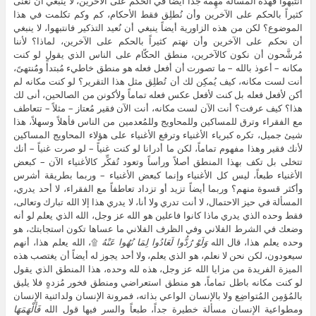
انتبهوا فهذه المسألة مُهِمة جداً أيضاً في الحكم على الآخرين، لا ينبغي أن نُعنى
كثيراً بالحكم على الآخرين وأن نُطلِق فقط الأحكام، كم وكم تكلمت في هذا
الموضوع؟ لكن من هذه الزاورية أيضاً ينبغي أن نُعيد التذكير فانتبهوا، لا ينبغي
أن نحكم على الآخرين وأن نهتم كثيراً بالحكم على الآخرين، لماذا؟ لأننا
مُرشَّحون أن نكون كالآخرين، منطق الحكّام على الناس الذي يقول لو كنت
مكانه – أعوذ بالله – ما تصورت أن أفعل فعله هو منطق خاطيء مُبتدأً ومُنتهىً،
أنت لست مكانه، كيف يُمكِن لك أن تُطلِق مثل هذا التقرير؟ لو كنت مكانه لم
أكن لأفعل فعله بل كنت لأفعل عكس فعله تماماً ولأكونن من الصالحين، أنى لك
هذا؟ كيف عرفت؟ أنت الآن لست مكانه، أنت الآن فقير مُعتاز – مثلاً – تتعاطف
مع الفقراء وترق للمساكين وللمحاويج وللمُعدمين من الناس فأهلاً وسهلاً، هذا
شيئ جميل، تكره كبرياء الأغنياء وترفع الأغنياء على هؤلاء المحاويج المساكين
لأنك فقير وهذا مفهوم تماماً، لكن ما أدرانا لو كنت غنياً – لو صرت غنياً – أنك
تتخلى بل تكف بهذا المنطق أصلاً ورأساً وتعود تُفكِّر كالأغنياء الآن – كبعض
الأغنياء طبعاً، ليس كل الأغنياء وإنما كبعض الأغنياء – وربما بطريقة أشرس
وأكثر قسوة منهم؟ وربما أيضاً تزيد أو تزداد تعاطفاً مع الفقراء، لا أحد يدري،
المسألة في حيز الاحتمال، لا أنت تدري ولا أنا، لا يدري هذا إلا الله تبارك وتعالى،
فقط وحده الذي يدري ماذا كانوا فاعلين هو الله عز وجل، الله الذي يعلم لو أنه
وضعك في الشرط الفلاني وفي الظرف الفلاني ما عساها تكون استجابتك، هو
وحده يعلم هذا، قال الله
وَلَوْ رُدُّوا لَعَادُوا لِمَا نُهُوا عَنْهُ
۩، الله يعلم هذا، أنهم
سيعودون، لكن نحن لا نعلم، هو الذي يعلم، ولا أحد يجوز له أيضاً أن يغتصب هذه
الميزة الفريدة من مزايا الله عز وجل، هذه لله وحده، هذا المنطق الذي يقول
لو كنت مكانه باطل تماماً، هو منطق استعراضي ومنطق فخور مُزدهٍ فلا يليق
بالمُؤمِن المُتواضِع ولا بالإنسان الواعي بذاته، فمرونة الإنسان ولدائنية الإنسان
ومطواعية الإنسان مسألة خطيرة جداً، طبعاً والسر فيها قول الله
فَأَلْهَمَهَا