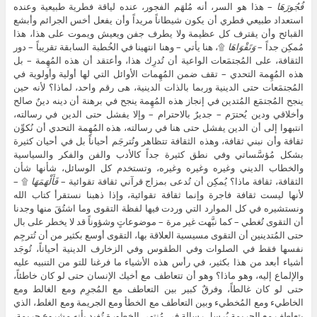
فُجُورَهَا
– هذا هو السر، أنه مُلهَم الفجور، عنده لياقة فطرية طبيعية وعنده
استعداد طبيعي فطري أن يكون شيطاناً مريداً وأن يفعل أخس الجرائم وأبشع
القبائح وأن يقترف كل عظيمة ولا يطرف جفن ويعيش ويموت على هذا، هذا
مُمكِن جداً –
وَتَقْوَاهَا
۩، هنا يأتي – وهنا انتهينا في الخُطبة السابقة تقريباً – دور
الثقافة، على المُجتمَعات الواعية أن تُدرِك هذا، وأعتقد أن هذه المُهِمة – بل
هذه المُهِمة التحدي – تقف ضمن المُهِمات الأوائل التي لها أولية وأولوية في
المُجتمَعات حتى الدينية وربما بالذات الدينية، هى رقم واحد، لماذا؟ لأنه حين
ينجح المُجتمَع المُتدين في إنجاز هذه المُهِمة ينجح في برهنة أن دينه دينٌ صالح
وأخلاقي ودين يُحترَم – جديرٌ بالاحترام – وإلا يفشل حتى الدين في رسالته،
انتبهوا إلى أن الدين يفشل حتى هنا في رسالته، هذه المُهِمة التحدي أن نُكوِّن
ثقافة وأن نبني ثقافة، وهذه الثقافة تتظاهر وتُترجَم أحياناً بل في أحيان كثيرة
بشكل مُؤسَّساتي وفي نطق كثيرة جداً كالأدب والفن والفكر والسياسية
والخطاب الديني وغيره وغيره وغيره، وتستخدم كل الوسائل، شأنها شأن
الثقافة، ثقافة ماذا؟ يُمكِن أن تُدعى بمزاج قرآني ثقافة تقوائية –
فَأَلْهَمَهَا
۩ –
لأنها ليست ثقافة فاجرة وإنما ثقافة تقوائية، وإذا ذهبنا نستقرأ كتاب الله
ونستشيره في كل الموارد التي وردت فيها لفظة التقوى وما اشتُقَ منها وجدنا
أن التقوى تُغطي – كما نبَّهت غير مرة – موضوعاتٍ وشؤوناً قد لا يخطر على بال
حتى المُتدينين أن التقوى مسيسية العلاقة بها، التقوى أوسع بكثير من أن تُترجِم
نفسها فقط في الصلوات وفي الطقوس وفي الزخارف الدينية أحياناً، تُوجَد
أشياء أبعد من هذا بكثير، في رأس هذه الأشياء ما فرغنا للتو من التنبيه عليه
والإلماع إليه، وهو ماذا؟ وهو أن تتعاطف مع أخيك الإنسان حتى لو كان خاطئاً،
حتى لو كان غالطاً، وفرقٌ كبير بين التعاطف مع المُجرِم ومع الغالط ومع
الخاطيء ومع المُخطيء وبين التعاطف مع الخطأ ومع الجريمة ومع الغلط، الذي
يتعاطف مع الجريمة يُرسِل رسالة في مُنتهى الخطورة تُفيد بأنه مشروع جريمة،