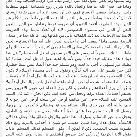
ولم يُمشها ولم يُغض، يقول لقد عثر، أرأيتم كيف عثر؟ أرأيتم فضيحته وماذا فعل
وماذا قيل فيه؟ الله، ما هذا والعياذ بالله؟ شرير، روح شيطانية، مُلهَم شيطانياً
وليس رحمانياً، فمعنى الاتساع مُهِم، لابد أن نتسع، لابد أن نبني ثقافة اتساع،
لابد أن نُحدِّد ديننا، وطبعاً الدين غير التدين، أنا أقصد التدين طبعاً، حين أتكلَّم عن
الدين بهذه الطريقة أقصد التدين، أي طريقة فهمنا وتعاطينا مع الدين، الدين
النص أو الدين في مُستواه النصوصي، لابد أن نُحدِّد تديننا بهذه الطريقة
الاتساعية الإيجابية، بعد ذلك المُقابَلة تأتي من تلقائها وهى فاعلة جداً في ميدان
التربية، بمعنى ماذا؟ بمعنى أنك إذا حدَّدت التدين على أنه هذا الاتساع – الجود
والكرم والتسامح والمحبة وكل معاني الاتساع وهى كثيرة جداً – ثم بعد ذلك رأى
طفلك – ابنك – صديقاً له يقسو على الآخر سيقول له هل أنت مسلم؟ هل هذا
دينك؟ هذه مُقابَلة جيدة جداً، ليس لأنه بلا لحية نقول له هل أنت مسلم؟ كنا
نظنك غير مُسلِم، يا أخي بلا لحية وهو مسلم جيد جداً أيضاً، ليس شيئاً خطيراً،
لكن حين يقسو على عباد الله نُذكِّره ونقول هل أنت مسلم؟ الإسلام لا يكون
هكذا،الإسلام رحمة، إنسان مُتعنِّت مُتعصِّب، مُتعصِّب بالباطل أيضاً، لأنه مُتعصِّب
يتعصَّب لطائفته أو لشيخه أو لحزبه أو لجماعته أو لأهل بلده، وبالباطل أيضاً، ولا
يُمكِن أن يرى أخطاءهم ونقائصهم، لكن يرى القذاة في عيون الآخرين مِمَن
يعدهم أخصاماً، القذاة يراها ويجعل من الحبة قبة، لكن الجذع – كما قال السيد
المسيح عليه السلام – في عين طائفته أو في عين شيخه أو في عين إخوانه لا
يرى، والله أكثر من جذع، والله فضائح وبوائق وعظائم لا يُحِبون أن يرونها،
ويقول لك الواحد منهم هذا عادي، أحياناً فضائح يخجل منها الإنسان العادي،
يخجل منها غير المسلم، يقول لك هذا تطور والرجل مُتطوِّر ولذا يفعل هذا لأن
المُتقدِّم يفعل هذا، وهذا شيئ عجيب، هو شيئ لا أخلاقي بالمرة، ومع ذلك
يقبلونه بسبب التعصب، لكن لا يُمكِن أن يكون المسلم كذلك، المسلم عادل،
تقول الآية الكريمة
إِنَّ رَبِّي عَلَىٰ صِرَاطٍ مُّسْتَقِيمٍ
۩، لماذا توكل عليه النبي