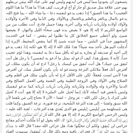
يتسعون أن يجودوا مما ليس في أيديهم وليس لهم على عباد الله مِمَن تربطهم
بهم حتى علاقة مثل صديق أو جار أو أخ أو قريب، كيف هذا؟ ما هذا؟ ما هذا اللؤم
العجيب؟ ما هذا الضيق؟ إذا ذهب يدعو لنفسه دعا – ما شاء الله – بما فتح الله،
يدعو بالمال وبالعز وبالعلم وبالجمال وبالأولاد وفي الدُنيا وفي الآخرة ولأولاده
ولأولاد أولاده ولذُريات ذُرياته وإلى آخره، وهذا جميل فادع، أنت تطلب من من
الواسع الكريم لا إله إلا هو، لا يغيض يده فهى سحاّء الليل والنهار، لا يغيضها
شيئ، ولو أعطى جميع الخلائق كل ما طلبوا لم ينقص – كما في الحديث
المشهور جداً في السُنن – مما عنده شيئ إلا كما ينقص المخيط، الإبرة إذا
أُدخِلَت اليم،هل تأخذ منه شيئاً؟ هذا مُلك الله لا إله إلا هو، لكنه إذا ذهب يدعو
إلى أخيه أو صديقه أو يجاره يدعو له بأقل مما دعا به لنفسه، وهذا لؤم عجيب
جداً، كأنه لا يتصوَّر هذا، كيف أدعو له بمثل ما أدعو به لنفسي؟ يا رجل هل أنت
تُنفِق من جيبك؟ هل أنت تُنفِق من كيسك يا رجل؟ ادع له أن يكون مثلك، لن
أفترض أنك فعلاً ملائكي النزعة وستدعو له بأن يكون أفضل منك، لن أفترض
هذا لأنني لست مُغفلاً، لكن على الأقل ادع له بأن يكون مثلك في العلم وفي
الصلاح وفي الأولاد وفي الزوجة الطيبة وفي النعمة وفي العمل الصالح وفي
الدنيا والآخرة وله ولأولاده ولذُرياته ولذُريات ذُريات ذُرياته كما تدعو لنفسك
وليس بأنقص قيد أنملة، لأنك إنما تُحيل على المليء لا إله إلا هو، أنت لا تُحيل
على كنزك يا رجل، لكن الله – عز وجل – لفتنا – الآن لا نحتاج إلى مَن يلفتنا لأن
الله سبق ولفتنا – إلى هذه النزعة الشُحية، نزعة قتورة، نزعة الضيق، وكما قلت
هى مُستلهَمة من إبليس، إبليس هو الذي يُغذي هذه النزعات – لعنة الله عليه –
وليس الرحمن الواسع الكريم لا إله إلا هو، قال الله
قُلْ لَوْ أَنْتُمْ تَمْلِكُونَ خَزَائِنَ رَحْمَةِ
رَبِّي إِذًا لَأَمْسَكْتُمْ خَشْيَةَ الْإِنْفَاقِ ۚ وَكَانَ الْإِنْسَانُ قَتُورًا ۩
، الله يقول لو أنا ملَّكت أحدكم مفاتح
خزائني لن يُنفِق، ولكم أن تتخيَّلوا هذا، هل خزائن الله تنفذ؟ قال الله
مَا عِندَكُمْ
يَنفَدُ ۖ وَمَا عِندَ اللَّهِ بَاقٍ ۗ ۩،
فخزائن باقية ومع ذلك قال لن تُنفِقوا، سيموت العباد