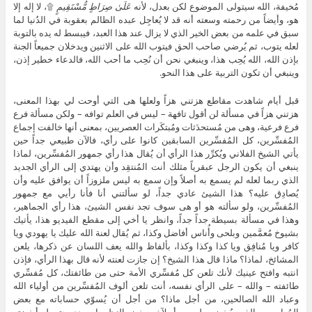
مُخيفة، الله سيتولى الموضوع لكن بعدل، لأنه
عَلَىٰ صِرَاطٍ مُّسْتَقِيمٍ
۩، لا إله إلا
هو، وأيضاً من رحمته وسعته أنه قد لا يُعاجِل عبده الظالم بعقوبة في الدُنيا لما
سبق في علمه من بعض الخير الذي لا يزال عند هذا العبد، فيبسط له يده بالتوبة
لعله يتوب، ثم يُرضي صاحب الحق فيتوب الله على الاثنين ويدخلان جميعاً الجنة
بإذن الله، الله يُحِب هذا، وينبغي نحن أن نُحِب ما أحب الله، فالدعاء خطير إذن،
وينبغي أن تكون التربية على هذا النحو.
قبل أيام شاهدت مقاطع هزتني هزاً ولعلها هى التي أوحت لي بهذا المعنى،
هزتني هزاً في مسألة لن أقول تافهة – ليس في العلم توافه – ولكن مسألة فرع
فرع فرعية، وهى من مُستحدَثات ومُبتكَرات العصريين، بمعنى أنها خالفت إجماع
المُفسِّرين، كل المُفسِّرين السابقين كانوا على رأي، فالآن طبيعي جداً حين
يأتي الشيخ الفلاني ويُكرِّر هذا الرأي أن يُقال هذا رأي جمهور المُفسِّرين، لماذا
ينبغي أن يكون الرجل عبقرياً مثلك أنت المُنتقِد وأن يهتدي إلى الرأي الجديد
الذي ربما لعله لم يسمع به أصلاً وإن سمع به ليس ملزوزاً أن يوافق عليه وأن
يُصادِق عليه؟ هذا الشيئ عادي جداً، لو سألتني أنا فأنا رأيي مع جمهور
المُفسِّرين، ولو سألته هو أو هى سوف تجد نفس الشيئ، هذا رأي الجماهير،
وهذا في مسألة بسيطة جداً جداً، وانظر يا أخي إلى مقطع الفيديو هذا، يأتيك
بشيوخ مُعمَّمين وبلحى وأُناس أفاضل وكذا، ثم يُقال لعنة الله عليك يا يهودي ويا
كافر ويا مُنافِق ويا كذا وكذا وكذا، بألفاظ والله يعف اللسان عن ذكرها، يلعن
المشائخ، لماذا؟ ماذا قال هذا الشيخ؟ إن جازت لعنته لأنه قال بهذا الرأي، فإذن
انتبه وافتح عينيك لأنك تلعن كل مُفسِّري الأمة حتى من طائفتك، كل مُفسِّري
طائفته – والله – على الرأي نفسه، أنت تلعن ألوف المُفسِّرين من أولياء الله
وعباد الله الصالحين، من أجل ماذا؟ من أجل أن يُسوّي حساباته مع بعض
المُعاصِرين الذين يُبغِضهم لسبب أو لآخر، بغض النظر يا سيدي حتى لو أبغضته