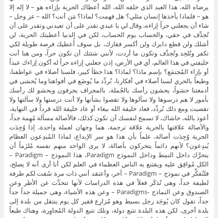
يرضاه الله، هذا العبد الذي خلقه الله، الله أعطاك الحرية بإزاءه هو – لا إله إلا
هو – فلماذا يأخذها إنسان مثلي؟ هل فهمت؟ لماذا؟ مَن أنت؟ الله – عز وجل –
شاء أن يجعلني حراً إزاءه، وقال لي يا عبدي تقدر على أن تعبدني وتقدر على أن
تُجدِّف في حقي، والحساب يوم الحساب، لكن في الدنيا أعطيتك الحرية، لن
أشلك ولن قطع دابرك ولن أكسر فقارك، بل سوف أُعطيك فرصة طويلة لكي
تكفر وتُلحِد وتُجدِّف وتكون ما أردت، لأنني شئتك أن تكون حراً، ومن هنا أنت
خليفتي في هذا العالم، أي في الأرض، إذن جعلني إزاءه حراً له أكون إزاءك عبداً
أو بإزاء المُجتمَع؟ بإسم ماذا؟ لماذا؟ هذا خطأ كبير، فلسنا أصلاء في عواطفنا،
وطبعاً بالحري لسنا أصلاء في أفكارنا، نُردِّد ما يُوضَع في أفواهنا وما يُحشى في
أدمغتنا حشواً، يحشون رأسك بالجُملة، بالمجراف يجرفون ويحشو لك رأسك
بأمور لا هم درسوها ولا سآلوها ولا تقصوا بشأنها ولا أنت درستها ولا سآلتها ولا
تقصيت ومع ذلك تُردِّد، فعاد خليفة الله ببغاء أو عاد خليفة الله قرداً في النهاية،
أعوذ بالله، حاشاك، لا تسمح لنفسك أن تكون كذلك، فالأصالة مسألة مُهِمة جداً،
والأصالة علاقتها بالحرية علاقة ترجمة، هما وجهان لعملة واحدة، إذا وُجِدَت
الحرية وُجِدَت أصالة، علماً بأن هذا هو سر الإبداع، لماذا المُبدِعون العظام
يُبدِعون؟ لأنهم دائماً يتحركون بأصالة، لا يرى الواحد منهم نفسه مُلزَماً أن
يتحرَّك داخل النمط وداخل النموذج Paradigm، هذا النموذج – Paradigm –
الكل مُوافِق عليه ويقتنع به الناس العظماء في العلم لكن أنا أرى أنه لا يصلح،
فلنُفكِّر في نموذج – Paradigm – آخر، وأعتقد أنني ذات مرة سُقت لكم طرفة
لطيفة جداً، وهى تُذكَر فعلاً في هذه الدراسات لأنها تتحدَّث عن الأطر وعن
الصندوق وعن النماذج -Paradigms – وعن هذه الأشياء، وهى جميلة جداً جداً
جداً، تقول كان يُوجَد رجل بسيط وهو مُزارِع فقير كل يوم ينتقل من بلدة إلى
بلدة أخرى، لكن هذه البلدة تتبع دولة، وتلك تتبع الدولة المُجاوِرة، وهناك طبعاً