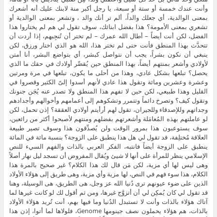
وأنت عندك خمسة أو ستة أو سبعة، يا رجل أكبر منة لابنك عليك أنه أشعرك
بمعنى الوالدية، أي جعلك والداً، ألم تر أنك والد ، وتشعر بمعنى الوالدية أو
تشعري بمعنى الأمومة؟ هذا بفضل ابنائك، سوف تقول لي هم لم يختاروا هذا
الفضل، لكن أنت أيضاً – أطال الله عمرك – لم تختر أن تُنجِبهم، إذا أردت أن
تتحدَّث بهذا المنطق فأنت حتى لم تختر هذا، الله هو الذي اختار ورزق، لكن
ينبغي أن نكون بشراً، يجب أن نتواصل كبشر، أي بتواضع البشر، أنا أمتن
لأولادي وأشعر بمنتهم أيضاً، بهذا المنطق حين يُقصِّر أولادك في حقك ما الذي
يحصل؟ تبلعها بشكل عادي، وهذا من أحلى ما يكون، تبلعها في مرة ومرتين
وعشرة وعشرين ومائة وتقول هذا عادي لأنهم أسدوا إلىّ الكثير وقصروا في
القليل وهذا طبيعي، لكن حين لا تفهم هذا المنطق ولا تصدر عنه يُجَن جنونك
وتقول كيف؟ وتصرخ دائماً وتتمرر وتشكوهم إلى أعمامهم وأخوالهم وأجدادهم
وجداتهم وللإصدقاء وللجيران، تقول لهم أرأيتم أولادي العققة؟ إذن تحمل، لكن
لو عاملتهم بهذه المُعامَلة وأشعرتهم بفضلهم ومنتهم لأصبحوا أكثر من رائعين،
سوف يستوعبون هذا بمرور الوقت ولن يُصدِّقون هذا وسوف تصير طبيعة
العلاقة مُختلِفة، قد تقول لي هل هذا ينطبق على الزوجة؟ بنسبة مائة في المائة
ينطبق على الزوجة أيضاً فانتبه، الفكر العربي بالذات والفهم السيء للنص
الإسلامي ينظر للمرأة على أنها لا شيئ ويُقال المفروض أن تسجد ليل نهار أصلاً
وهى ليس لها أي مزية، لكن مَن قال لك هذا الكلام؟ غير صحيح بالمرة هذا
الكلام، هذا سوء فهم في النص، لها مزية وأي مزية، وهى طريق إلى هؤلاء الأولاد
الذين على ضوء عيونهم ترى دُنيا الله عز وجل، هى الطريق، هى الوسيلة، وهنا
قد تقول لي كان يُمكِن لي أن أتزوَّج غيرها، ومن ثم أقول لك لو كانت غيرها لما
آتاك هؤلاء بالذات وأنت لا تستبدل الدُنيا وما فيها بهم، أنت تُريد هؤلاء الأولاد
بالذات، هم هؤلاء يحملون نصف جينومها Genome، فلولاها لما أتوا، إذن هذا