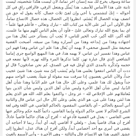
ساعة وسوف يخرج لك منه إنسان آخر تماماً، لأن ليست هكذا شخصيته، ليست
ثابتة على هذا الأساس للأسف، هذا يُمثِّل ويفتعل الرقي، فالراقي راقٍ في كل
أحواله – إنكَ لتشتمني يا أخي وإن لفىّ ثلاث خصال، كأنه يقول له حق مَن
اتصف بهذه الخصال ألا يُشتَم، انظروا إلى الخصال، هذه خصال الاتساع تماماً،
قال الأولى أني أمر على الآية من كتاب الله – تبارك وتعالى – فأعلم فيها علماً –
اي بما يفتح الله تبارك وتعالى علىّ – فأود أن يعلم الناس كلهم منها ما علمت،
الله أكبر، الله أكبر، حُب الخير للناس، لا يُحِب أن يستأثر حتى يُقال هذا من
اجتهاده وهذا من إبداعه وهذا من أسراره وهذا من سبقه، أصبحت القضية
صحيفة مثل السبق صحفي، لا يهمه أن يُقال هذا علم ابن عباس وهذا فهم ابن
عباس وهذا تفسير ابن عباس، لا يهمه هذا، في هذا المهيع الواسع جرى إمامنا
الشافعي الذي قال عبارة تهز، كلما تذكرها المرء والله تهزه، لأنها تضعه في
حجمه وتُذكِّره بالمدى الذي أوغل فيه في الصدق، كم نحن صادقون؟ قال لو
ددت أن الناس انتفعوا بعلمي هذا ولم يُنسَب إلىّ منه شيئ، هذا شيئ عجيب
جداً، والآن الناس يغضبون إذا سرقت منه مقولة أو شيئاً، يغضب الواحد منهم
جداً ويقول لك هذا علمي، وعلى كل حال هذا في علم الدُنيا وهذا شأن أهل
الدُنيا، ليس شأن أهل الآخرة وليس شأن أهل الدين وليس شأن الذين بنوا
مُعامَلاتهم على الإخلاص لله – عز وجل – واكتفوا بعلم الله، الله هو الذي يعلم
هذا لمَن وهذا على مَن، هو الذي يعلم، وعلى كال حال ابن عباس قال والثانية
أني أسمع بالحاكم – أي بالقاضي، المقصود بالحاكم القاضي، في اللغة وفي لغة
الشرع الحاكم لا تعني حاكم الدولة وإنما القاضي، دائماً كلمة حكم وحاكم عنها
تعني القاضي – يعدل في القضية فأدعو له – أفرح أن هناك حاكماً قاضياً عادلاً،
أفرح أن هناك قاضياً يعدل – ولعلي لا أُقاضي إليه، أي أبداً، ربما لا أحتاجه أن
يقضي في أمري مع أحد أخصامي أبداً، ولكن أفرح أن هناك عدل، انظروا إلى
عشق القيم، هذا هو الاتساع، قال والثالثة – وهى الأخيرة – وأني لأسمع بالغيث