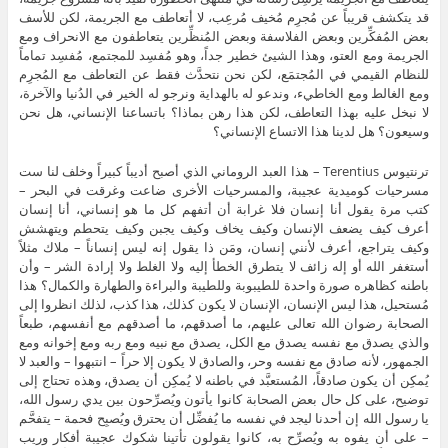
قد يتكشف قريباً عن مُجرِم مُخيف مُرعِب، لا أتعاطف مع الجريمة، لكن للأسف
بعض المُفكِّرين وبعض الفلاسفة وبعض المُنظِّرين يتعاطفون مع الانحراف ومع
الجريمة ومع العتو، وهذا الشيئ خطير جداً، وهو مُفسِد للمجتمع، مُفسِد تماماً
للنظام القيمي في المُجتمَع، لكن نحن نتحدَّث فقط عن التعاطف مع المُجرِم
ومع الغالط ومع الخاطيء، وندعو له بالهداية ونرجو له الخير في الدُنيا والآخرة،
لا نبخل عليه بهذا التعاطف، لكن هذا رهن بماذا؟ باتساعنا الإنساني، هل نحن
وسيعون؟ هل لدينا هذا الاتساع الإنساني؟
ترنتيوس Terentius – هذا العبد الروماني الذي أصبح أديباً كبيراً وخلف لنا ست
مسرحيات كوميدية عجيبة، والمسرحيات الأخرى ضاعت وغرقت في البحر –
كتب مرة يقول أنا إنسان فلا غرابة أن أتفهم كل ما هو إنساني، أنا إنسان
أعرف كيف يضعف الإنسان وكيف يخاف وكيف يجبن وكيف يتحطم ويتهشش
وكيف يتراجع، أعرف لأنني إنسان، ومَن ذا يقول إنه ليس إنساناً – ملاك مثلاً
أستغفر الله أو إله زائف لا يتطرق الخطأ إليه ولا الغلط ولا إرادة الشر – وأن
باطنه كظاهره صورة واحدة للطيبوبة وللطيبة والبراءة والطهارة والكمال؟ هذا
مُستحيل، هذا ليس الإنسان، الإنسان لا يكون كذلك، هذا كذب، لذلك انظروا إلى
الصحابة رضوان الله تعالى عليهم، ما أصدقهم، ما أصدقهم مع أنفسهم، طبعاً
والذي يصدق مع نفسه يصدق مع الكل، يصدق مع نبيه ومع ربه ومع إخوانه ومع
الجمهور، لأنه صادق مع نفسه وحر، والصادق لا يكون إلا حراً – انتبهوا – والعبد لا
يُمكِن أن يكون صادقاً، المُستعبَّد في باطنه لا يُمكِن أن يصدق، وهذه تحتاج إلى
توضيح، على كل حال بعض الصحابة كانوا يأتون ويُصرِّحون بين يدي رسول الله،
يا رسول الله إن أحدنا ليجد في نفسه ما يُفضِّل أن يحترق ويُصبِح فحمة – يتفحَّم
– على أن يفوه به ويُصرِّح به، كانوا يقولون تأتينا شكوك عجيبة أفكار وريب