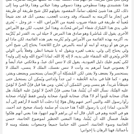
هذا نقشبندي وهذا سطوحي وهذا دسوقي وهذا جيلاني وهذا رفاعي وما إلى
ذلك، لكن هذا شيئ مُختلِف تماماً، المقصود بقولهم لكل شيخ طريقة أي طريقة
في إنجاز ما أكرمته به السماء، وقد وجدت العجب، بمعنى أنك قد تجد شيخاً
مُعيناً له طريقة في شفاء ضروب مُعينة من الأمراض، الله – عز وجل – يُجري
على يدي هذا المُبارَك شفاء أمراض مُحدَّدة، وهذا أمرٌ عجيب، لكن مع الأمراض
الأخرى يقول لك مُباشَرةً وهو صادق هذا المرض لا حيلة لي به، القدر لم يُكرِّمه
به، أكرمه بهذه القائمة من الأمراض ولم يُكرِمه بغير هذه القائمة، لكن ماذا لو
مرِضَ هو أو زوجه أو ابنه أو ابنته بالمرض خارج اللائحة؟ يحتاج إلى شيخ آخر،
ولي يحتاج إلى ولي، يذهب لغيره ويقول له يا شيخنا انظر، وفعلاً يأتي الولي
الآخر ويُجري الله الشفاء على يديه، لا إله إلا الله، لماذا أحوج الله وليه إلى وليه؟
لكي يُقيم عليك دليل العبودية، يقول لك لا تنس أنك عبدٌ، و ملائكتي عباد أيضاً و
لا يعصوني فيما آمرهم به، وأنت لا تنس نفسك، الملك لا ينسى، الملك لا
يستحسر ولا يضعف ولا يفتر، لكن المُشكِلة أن الإنسان يستحسر ويضعف ويفتر،
وهو – كما قلنا في بداية الخُطبة – لين جداً ولدائني ويُمكِن أن يستحيل حتى
شيطاناً مَريداً، هو ينسى ومن المُمكِن أن يُفتَن، ومن هنا قيل فإنَّ الحيَّ لا تُؤمَنُ
عليه الفِتْنَةُ، نسأل الله أن يُثبِّتنا، هذا معنى فإنَّ الحيَّ لا تُؤمَنُ عليه الفِتْنَةُ، هل
هناك صحابة فُتِنوا أم لا؟ هناك صحابة فُتِنوا، صحابة وليس فقط أولياء، صحابة
رأوا رسول الله، والنبي أخبر عنهم وقال هؤلا إذا دخلت أنا الجنة لا أراهم إلى أبد
الأبدين، لماذا إذن يا رسول الله؟ هذا حديث أم سلمة بإسناد صحيح عند أحمد،
هو في الجنة وهم في النار، قال أنه لن يراهم لأنهم انتهوا، هذا يعني أنهم هلكوا
طبعاً، فنسأل الله أن يُثبِّتنا، وهذا المعنى الخطير لموضوع الخاتمة، حسن
الخاتمة وسوء الخاتمة، أحسن الله ختامنا جميعاً وجمعوات بفضله ومنه لا
بأعمالنا، فهنا الرهان يا إخواني!