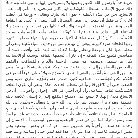
غريبة جداً يا رسول الله، لكنهم ينفونها ولا يستريحون إليها، والنبي طمأنهم قائلاً
ذلك صريح الإيمان، الشيطان يُناوِشكم، فهم كانوا صريحين، إذن نأتي إلى معنى
الاتساع، نحن في هذه الخُطبة – بعون الله تبارك وتعالى – وربما في خُطب
أخرى نُريد فقط أن نلفت إلى بعض المسائل التي ينبغي أن تُعنى بها الثقافة
المنشودة، الآن المُجتمَعات العربية والإسلامية كلها من عند آخرها مدعوة وبلا
استثناء إلى إعادة بناء ثقافتها، لا تُؤخَذ الثقافة مأخذ المُسلَّمات ومأخذ
المُقدَّسات، كأن يُقال هذه ثقافتنا، لكنها معطوبة، فيها أشياء معطوبة كثيرة
وفيها لطخات سود كثيرة، ينبغي أن نهدم ونبني من جديد، أشياء مُعينة ينبغي أن
نتخلى عنها، لكن لا وعظاً وتنظيراً وإنما كثقافة كما قلت لكم، وأفضل شيئ أن
تتمأسس فتُصبِح هذه الثقافة – إن جاز أن نُسميها الثقافة الوسيعة أو الاتساعية
بكل ما تشتمل وتتضمن من معنى الرحمة والكرم والمُسامَحة والتفهم
والتعايش والتسامح وإلى آخره – ثقافة بنيوية هيكيلية مُمأسَّسة، كالذي يتكلمون
عنه من العنف المُمأسَّس والعنف البنيوي، لا يُصرَّح به ولا يُعطى ضوءاً أخضر في
الكلام لكن مُؤسَّسات اجتماعية كثيرة تصدر عنه وتُعزِّزه بطرق خفية ومن
الصعب حتى أن تُلاحَق قانونياً في معظم الحالات، هكذا ينبغي أن تكون الثقافة
المُمأسَّسة ثقافة اتساعية، وأنا أرى أحبتي في الله – إخواني وأخواتي – أن في
الاتساع معنىً إلهياً، لا يتسع هذا الاتساع المُلمَع إليه إلا إنسان علاقته بالله
عظيمة، وهو لا يزال يطوي المراحل إلى الله – تبارك وتعالى – ويكدح إلى الله
كدحاً، هو إنسان ينمو ويتطور، وبالحري يتناسخ وأن يتناقض، لأنه عالم حي نامٍ،
الجامد لا ننتظر منه لا تناقضاً ولا تناسخاً، ضع حجراً أو قطعة حديد ثم عُد إليها بعد
سنة وسوف تراه كما هى في نفس الوضعية وبنفس الوضعية، أما الإنسان إن
وجدته بعد سنة – وأحياناً بعد عشرين سنة – هو كما هو بنفس الوضعية وفي
نفس الوضعية فاعلم إن هذا غير نامٍ، هذا فقد ليس حتى إنسانيته وإنما فقد
حياته دون أن يشعر، هو يأكل ويشرب ولكنه ليس حياً بمعنى حياة الروح