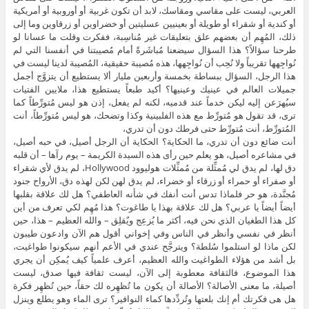
العربي، ليست على مقاسي ومقاسك، لابد أن تكون غربية أو أوروبية أو أمريكية
أو كندية أو شقراء أو طويلة أو بعينيين عسليتين أو خضراوين أو زرقاوين وما إلى
ذلك، المُهِم أن بعضهم علق بتعليقات غير مُناسِبة، ففكرت وقلت ما عسانا لو
طرحنا سؤالاً؟ هذا السؤال سيضعنا مُباشَرةً أمام مُصيبتنا في أنفسنا التي لم
نُواجِهها تقريباً ولا نُحِب أن نُواجِهها، هذه مُصيبة حقيقية، المُصيبة لدينا ليست في
هذا الرجل، السؤال ببساطة بخمسة وأربعين مليار ألا يستطيع أن يتزوَّج أجمل
جميلات العالم في عينيك وعينيها؟ أكيد طبعاً يستطيع هذا، ملايين الفتيات
سيُهرَعن إليه ليكن خدماً عند قدميه، لكنه لم يفعل، إذن هو ليس مُتورِّطاً كما
ترى، قد تقول هو مُتورِّط مع هذه الفلبينية وكذا وتضحك، هو ليس مُتورِّطاً، أنت
المُتورِّط، أنت مُتورِّط حتى فرطك دون أن تدري،
أنت ضائع دون أن تدري، ما الحكاية؟ الحكاية أن الرجل أصيل، في حبه أصيل،
في مشاعره أصيل، هو يعلم حين رأى هذه السيدة الكريمة – يوم رآها – أن قلبه
دق لها، لم يدق لي مُمثِّلة من مُمثِّلات هوليوود Hollywood، لم يدق لأي شقراء
أو صفراء أو حمراء أو زرقاء أو خضراء، لم يدق لهن لكن لهذه دق، الأرواح جنود
مُجنَّدة، هو حر فلماذا تدس أنت أنفك في شأنه العاطفي؟ هل لك علاقة بقلبها
أيضاً أيضاً يا عربي؟ هل لك علاقة بهذا يا طاغوت؟ هذا مُهِم لكي تعرف من أين
كل هذا الطغيان الذي نحن فيه، أكثر ما يُزعِج ويٌقلِق – والله العظيم – هذا، حين
أنظر في نفسي وأنظر في الناس وفي إخواني أقول هم الآن وادعون طيبون
لكن ماذا لو استلموا سُلطة؟ ويترجَّح عندي في الأعم أنهم سيكونوا طواغيت،
بل أشد من هؤلاء الطواغيت والله العظيم، أعرف علمياً كيف يُمكِن أن يجري
هذا الموضوع، فالثقافة معطوبة إلى الآن، ليست ثقافة فيها صدق، ليست
أصيلة، ما معنى الأصالة؟ الأصالة أن يكون ما تُظهِره لك حقاً، حين تُظهِر فكرة
هل هى فكرتك أم إنك بلعتها وتُردِّدها كماء النوافير؟ ترى الماء وهو يطلع وينزل