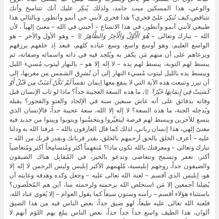
والوعي، هذا المسكين ميت جامد، ولذلك يُنكِر عليك أنك تتناسخ وأنك
تتناقض،كيف تُنكِر علىّ فخري؟ هذا فخري لأنني حي أنمو وأتطور، وبالتالي هذا
طبيعي لأنني أنمو وأتطور، في هذا الاتساع – أحبتي في الله – معنىً إلهياً ، لأن
الله – تبارك وتعالى –
هُوَ الْأَوَّلُ وَالْآخِرُ وَالظَّاهِرُ
۩ – وهو الأول والآخر – هو
الواسع العليم، وهو أوسع واسع، وسع عباده كلهم، فبعد إذ خلقهم يرزقهم
ويرعاهم على أن منهم مَن يكفر به ويُلحِد فيه في ذاته واسمائه وصفاته، ثم
يبسط لهم التوبة، يبسط لهم يده – لا إله إلا هو – بالنهار ليتوب مُسيء الليل
ويبسط يده بالليل ليتوب مُسيء النهار إلى أن تُشرِق الشمس من مغربها، إلى
أن تبرز وتنبعث هذه الآية التي لا ينفع معها إيمان نفساً
لَمْ تَكُنْ آمَنَتْ مِن قَبْلُ أَوْ
كَسَبَتْ فِي إِيمَانِهَا خَيْرًا ۗ
۩، ما هذه السعة العجيبة جداً؟ ماذا لو تاب الإنسان قبل
وفاته بدقائق على أنه عاش سبعين سنة في الإلحاد والعتو والفجور؟ يقبله
ويُدخِله الجنة، ما هذه السعة؟ لا إله إلا الله، سعة عجيبة جداً، فالإنسان الذي
يتسع للآخرين ويبسط لهم فرصة ليتغيَّروا ويتحسَّنوا ويتوبوا ويبنوا من جديد فيه
معنىً إلهي، هذا إنسان رباني، لذلك كما قال العارفون بالله – عرفنا الله به ودلنا
عليه – أعرف الخلق بالحق أرحمهم بالخلق، بقدر قربانك وبقدر قربك من الله –
تبارك وتعالى – ومعرفتك بالله تكون ماذا؟ مُتفهِماً أكثر ومُتسامِحاً أكثر ومُتغاضياً
أكثر، تغفر وتسمح وتتغاضى وتدعو بالخير، في المُقابِل هناك الضيقون
والضيقون جداً، روحهم إبليسية، مُلهِمهم الأكبر إبليس وليس الرحمن لا إله إلا
هو، إبليس الذي أقسم – لعنة الله تعالى عليه – وجعل وكده وهدفه وغايته أن
يُضِلنا أجمعين إلا مَن استخلص الله برحمته ولرحمته منا، أين هم المُخلَصون؟
باستثناء هؤلاء أقسم – رأسه وستون سيفاً كما يقول العوام – إلا يُغوي عباد الله،
فلعنة الله تعالى عليه طبعاً، لهو ضيق جداً، بعض الناس فيه من هذا الضيق
ألوان، هذا الطيف واسع جداً جداً جداً، بعض الناس يبلغ بهم اللؤم أنهم لا