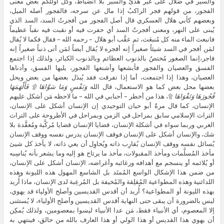
والسير في ضلال على غير هدىً والسير بلا انضباط، وكل أولئكم بعض معنى
الفجور، من قولهم فجر الراكبُ إذا مال عن سرجه، فالفجور أصله الميل،
وبعضهم كأبي هلال العسكري قال أصل الفجور من أفجرتُ السد، السد الذي
يُبنى على النهر، ومعنى أفجرتُ السد أي حفرت فيه أو نقبت فيه نقباً عظيماً
فانبعث الماء منه كل مُنبعَث، ثم عقَّب أبو هلال – رحمه الله – فقال فكما لا يُقال
لمَن أفجر في السد شيئاً صغيراً إنه أفجره لا يُقال أيضاً لمَن أتى ذنباً صغيراً إنه
فاجر،إنما الصغور مُختصٌ بالذنوب العظائم وبالذنوب الكبائر، ولذلك إذا اجتمع
الفسق والعصيان والفجور فأبشعها وأشنعها الفجور، يليها الفسق، وأدناها
العصيان، وهذا إذا اجتمعت، أما إذا تفرقت فقد يُبدَل بعضها من بعض ويحل
بعضها محل بعض كما هو الاستعمال، قال الله
وَنَفْسٍ وَمَا سَوَّاهَا ۩ فَأَلْهَمَهَا
فُجُورَهَا وَتَقْوَاهَا
۩، هذا من أخطر – أحبابي في الله – ما لاحظه مَن أشكل عليهم
الإنسان، كما قال مرةً أبو حيان التوحيدي إن الإنسان أشكل على الإنسان،
التراث الإسلامي سابق بمراحل في الزمن وبمراحل في الأطروحة على التراث
الغربي وربما سواه في أشكلة الإنسان، قضايا الإنسان قضايا مُركَّبة ومُعقَّدة بلا
شك، والإنسان أشكل على الإنسان فوقف الإنسان يدرس نفسه ووقف الإنسان
يُسائل نفسه ووقف الإنسان يُقارِب ذاته ويُحاوِل أن يعي ذاته، لا يأخذ كل شيئ
مأخذ المُسلَّمات ومأخذ المقبولات، مأخذ ما يرتاح هو إليه وما يشعر بأنه يُناسِبه
أو يُلائمه أو ينسجم مع أهدافه ورغائبه وأغراضه، الإنسان أشكل على الإنسان،
من ضمن هذا الإشكال الواسع المُمتَد بل الشاسع المهول هذه الليونة وهذه
اللدائنية وهذه المطواعية المُقلِقة والمُخيفة بل المُرعِبة لدى الإنسان، ماذا أُريد
بهذه الليونة أو المطواعية؟ أُريد أن أقدس القديسين وأصلح الأولياء قد يهوي،
ليس بالضرورة أن يبقى حتى النهاية أقدس القديسين وأصلح الأولياء، لا يُستثنى
إلا المعصوم، أي الأنبياء فقط، مَن عدا الأنبياء ليسوا بمعصومين، ولذلك يُمكِن
أن يهوي هذا القديس أو هذا الولي أو هذا العارف بالله من حالق، فينتهي به