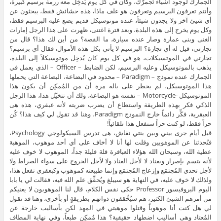
الجمارك لوجود أشياء تُجمرَّك، وكان في كل يوم يُدخِل معه رزمة برسيم كبيرة،
وأنتم تعرفون البرسيم وتعرفون هو علف ماذا، هذه حشائش فقط، يبحثون عن
أي شيئ آخر ولا يجدون شيئاً، عنده موتوسيكل قديم يضع عليه البرسيم فقط،
وكل يوم يخرج إلى هذه البلدة، وبعد فترة اغتنى، ظهرت على هذا الرجل إمارات
الغنى وبنى عمارة وصار عنده سيارة، ما القصة؟ من أين لك هذا؟ قال من
تجارتي، قيل له أي تجارة؟ البرسيم لا يأتي بكل هذه الأموال، فقال أي برسيم؟
تجارتي في الموتسيكلات، هو في كل يوم كان يُدخِل موتوسيكلاً إلى البلدة،
يذهب بالموتوسيكل وعليه البرسيم، لكن الضابط – Officer – الذي يعمل في
الجمارك عنده نموذج – Paradigm – محدود في البضاعة، البضاعة التي يحملها
هذا الموتوسيكل، لم يخطر على باله مرة أن من المُمكِن أن يكون هذا
الموتوسيكل -Motorcycle – نفسه هو البضاعة، ولك أن تتخيَّل هذا، هذا الرجل
الذكي فكر بهذه الطريقة واستطاع أن يضرب ضربته لأنه عبقري، هذه هى
العبقرية، فكِّر دائماً خارج النموذج Paradigm، وهنا قد تقول لي كيف هذا؟ كُن
حراً فقط، لو كنت حراً ستفعل هذا تلقائياً!
قبل أيام جرى بيني وبين بنتي نقاش، هى تدرس السيكولوجي Psychology،
فتُحدثنا عن الموهوبين وقلت لها أنا لا أخاف على أي أحد موهوب، الموهبة
عطية الله، وسبحان الله هؤلاء العباقرة قلة قليلة جداً، الموهوب لا خوف عليه
لأنه يتسم بإصرار وبعناد لا لأجل العناد ولا لأجل الخروج على سواء الصراط ولا
لأجل تحدي المُجتمَع وإزعاج المُجتمَع وإنما طبيعته كموهوب وكبعقري تفعل هذا،
ولذلك لا خوف عليه، في النهاية هو سيبلغ ويُحقِّق علم الله فيه، فقالت لي يا بابا
اليوم البروفيسور Professor حكى نفس الكلام، قال لنا الموهوبون لا يعنيكم
من أمرهم الشيئ الكثير، هم سيُحِّققون ذواتهم بطريقةٍ أو بأخرى، وهنا قد تقول
لي هل كنت أنا موهوباً وقتلوا موهبتي في المهد لكن بأساليب خارجة عن
المُعتاد وهى أساليب اضطهاد حقيقية؟ هذا مُمكِن طبعاً، وفي نهاية المطاف