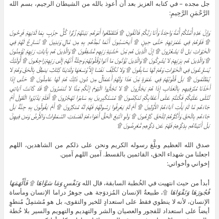
جل مجده – في كتابه العزيز بعد أن أعوذ بالله من الشيطان الرجيم، بسم الله
الرَّحْمَنِ الرَّحِيمِ:
وَإِنَّ هَذِهِ أُمَّتُكُمْ أُمَّةً وَاحِدَةً وَأَنَا رَبُّكُمْ فَاتَّقُونِ ۩ فَتَقَطَّعُوا أَمْرَهُم بَيْنَهُمْ زُبُرًا كُلُّ حِزْبٍ بِمَا لَدَيْهِمْ فَرِحُونَ
۩ فَذَرْهُمْ فِي غَمْرَتِهِمْ حَتَّى حِينٍ ۩ أَيَحْسَبُونَ أَنَّمَا نُمِدُّهُم بِهِ مِن مَّالٍ وَبَنِينَ ۩ نُسَارِعُ لَهُمْ فِي
الْخَيْرَاتِ بَل لّا يَشْعُرُونَ ۩ إِنَّ الَّذِينَ هُم مِّنْ خَشْيَةِ رَبِّهِم مُّشْفِقُونَ ۩ وَالَّذِينَ هُم بِآيَاتِ رَبِّهِمْ يُؤْمِنُونَ
۩ وَالَّذِينَ هُم بِرَبِّهِمْ لا يُشْرِكُونَ ۩ وَالَّذِينَ يُؤْتُونَ مَا آتَوا وَّقُلُوبُهُمْ وَجِلَةٌ أَنَّهُمْ إِلَى رَبِّهِمْ رَاجِعُونَ ۩ أُوْلَئِكَ
يُسَارِعُونَ فِي الْخَيْرَاتِ وَهُمْ لَهَا سَابِقُونَ ۩ وَلا نُكَلِّفُ نَفْسًا إِلاَّ وُسْعَهَا وَلَدَيْنَا كِتَابٌ يَنطِقُ بِالْحَقِّ وَهُمْ لا
يُظْلَمُونَ ۩ بَلْ قُلُوبُهُمْ فِي غَمْرَةٍ مِّنْ هَذَا وَلَهُمْ أَعْمَالٌ مِن دُونِ ذَلِكَ هُمْ لَهَا عَامِلُونَ ۩ حَتَّى إِذَا
أَخَذْنَا مُتْرَفِيهِم بِالْعَذَابِ إِذَا هُمْ يَجْأَرُونَ ۩ لا تَجْأَرُوا الْيَوْمَ إِنَّكُم مِّنَّا لا تُنصَرُونَ ۩ قَدْ كَانَتْ آيَاتِي
تُتْلَى عَلَيْكُمْ فَكُنتُمْ عَلَى أَعْقَابِكُمْ تَنكِصُونَ ۩ مُسْتَكْبِرِينَ بِهِ سَامِرًا تَهْجُرُونَ ۩ أَفَلَمْ يَدَّبَّرُوا الْقَوْلَ أَمْ
جَاءَهُم مَّا لَمْ يَأْتِ آبَاءَهُمُ الأَوَّلِينَ ۩ أَمْ لَمْ يَعْرِفُوا رَسُولَهُمْ فَهُمْ لَهُ مُنكِرُونَ ۩ أَمْ يَقُولُونَ بِهِ جِنَّةٌ بَلْ
جَاءَهُم بِالْحَقِّ وَأَكْثَرُهُمْ لِلْحَقِّ كَارِهُونَ ۩ وَلَوِ اتَّبَعَ الْحَقُّ أَهْوَاءهُمْ لَفَسَدَتِ السَّمَاوَاتُ وَالأَرْضُ وَمَن فِيهِنَّ
بَلْ أَتَيْنَاهُم بِذِكْرِهِمْ فَهُمْ عَن ذِكْرِهِم مُّعْرِضُونَ
۩
صدق الله العظيم وبلَّغ رسوله الكريم ونحن على ذلكم من الشاهدين، اللهم
اجعلنا من شهداء الحق، القائمين بالقسط. آمين اللهم آمين.
إخواني وأخواتي:
أبدأ من حيث انتهيت في الخُطبة السابقة، قال الله
وَنَفْسٍ وَمَا سَوَّاهَا ۩ فَأَلْهَمَهَا
فُجُورَهَا وَتَقْوَاهَا
۩، طبيعةُ الإنسان المُزدوَجة هى جوهرُ دراما الإنسان ومأساة
الإنسان، لأنه لا ينطوي فقط على استعدادٍ للخير والتقوى، بل هو مُشتمِلٌ مُنطوٍ
أيضاً على استعداد للفجور والعصيان والشر والتهديم والتهويم والسير بلا خُطة