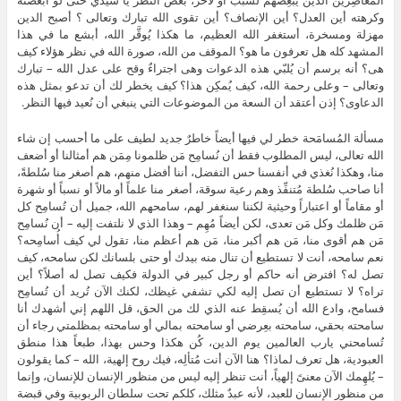
وكرهته أين العدل؟ أين الإنصاف؟ أين تقوى الله تبارك وتعالى ؟ أصبح الدين
مهزلة ومسخرة، أستغفر الله العظيم، ما هكذا يُوقَّر الله، أبشع ما في هذا
المشهد كله هل تعرفون ما هو؟ الموقف من الله، صورة الله في نظر هؤلاء كيف
هى؟ أنه برسم أن يُلبّي هذه الدعوات وهى اجتراءٌ وقح على عدل الله – تبارك
وتعالى – وعلى رحمة الله، كيف يُمكِن هذا؟ كيف يخطر لك أن تدعو بمثل هذه
الدعاوى؟ إذن أعتقد أن السعة من الموضوعات التي ينبغي أن نُعيد فيها النظر.
مسألة المُسامَحة خطر لي فيها أيضاً خاطرٌ جديد لطيف على ما أحسب إن شاء
الله تعالى، ليس المطلوب فقط أن نُسامِح مَن ظلمونا مِمَن هم أمثالنا أو أضعف
منا، وهكذا نُغذي في أنفسنا حس التفضل، أننا أفضل منهم، هم أصغر منا سُلطةً،
أنا صاحب سُلطة مُتنفِّذ وهم رعية سوقة، أصغر منا علماً أو مالاً أو نسباً أو شهرة
أو مقاماً أو اعتباراً وحيثية لكننا سنغفر لهم، سامحهم الله، جميل أن تُسامِح كل
مَن ظلمك وكل مَن تعدى، لكن أيضاً مُهِم – وهذا الذي لا نلتفت إليه – أن نُسامِح
مَن هم أقوى منا، مَن هم أكبر منا، مَن هم أعظم منا، تقول لي كيف أُسامِحه؟
نعم سامحه، أنت لا تستطيع أن تنال منه بيدك أو حتى بلسانك لكن سامحه، كيف
تصل له؟ افترض أنه حاكم أو رجل كبير في الدولة فكيف تصل له أصلاً؟ أين
تراه؟ لا تستطيع أن تصل إليه لكي تشفي غيظك، لكنك الآن تُريد أن تُسامِح
فسامح، وادع الله أن يُسقِط عنه الذي لك من الحق، قل اللهم إني أشهدك أنا
سامحته بحقي، سامحته بعِرضي أو سامحته بمالي أو سامحته بمظلمتي رجاء أن
تُسامحني يارب العالمين يوم الدين، كُن هكذا وحس بهذا، طبعاً هذا منطق
العبودية، هل تعرف لماذا؟ هنا الآن أنت مُتألِه، فيك روح إلهية، الله – كما يقولون
– يُلهِمك الآن معنىً إلهياً، أنت تنظر إليه ليس من منظور الإنسان للإنسان، وإنما
من منظور الإنسان للعبد، لأنه عبدٌ مثلك، كلكم تحت سلطان الربوبية وفي قبضة