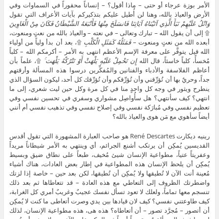
الأمر بوزة عرجاء أو حتى – ماذا أقول؟ – إنساناً محقوراً في السماوات وفي
الأرض والعياذ بالله، وهنا لن أُطيل عليكم بتذكيركم بآيات الأعراف التي تقول
وَاتْلُ عَلَيْهِمْ نَبَأَ الَّذِي آتَيْنَاهُ آيَاتِنَا فَانسَلَخَ مِنْهَا فَأَتْبَعَهُ الشَّيْطَانُ فَكَانَ مِنْ الْغَاوِينَ
۩ إلى أن يقول الله – تبارك وتعالى – في نعته – والعياذ بالله من نعتٍ ومنعوت،
أبعده الله من نعتٍ ومنعوت –
فَمَثَلُهُ كَمَثَلِ الْكَلْبِ
۩، بعد أن بدأ ولياً من أولياء
الله قيل يتوفَّر على معرفة الإسم الأعظم انتهى به الأمر – أكرمكم الله – كلباً
مُخسأً، كلباً خاسئاً، قال الله
إِن تَحْمِلْ عَلَيْهِ يَلْهَثْ أَوْ تَتْرُكْهُ يَلْهَث ۚ
۩، علماً بأن
أعاظم الفلاسفة والأدباء والفنانين والمُفكِّرين درسوا هذه المسألة وأرقتهم
جداً، وحريٌ بها أن تُؤرِّقني وأن تُؤرِّقكم وأن تُؤرِّقك كل أحد، ليكون السؤال الذي
ينطرح ويثور في وجه كل واحدٍ منا في كل مرة وكل حين ليت شعري، إلى ما
انتهي؟ كيف سأنتهي؟ هل سأُواصِل مشواري وسفري في تحسين نفسي وفي
تعظيم نفسي وفي مُبارَكة نفسي وفي إصلاح نفسي وفي تذهيب نفسي أم أنني
أيضاً سأهوي مع مَن هوى والعياذ بالله؟
رينيه ديكارت René Descartes هو صاحب العبارة المشهورة التي تقول أقدس
القديسين يُمكِن أن يرتكب أشنع الجرائم، أي وينتهي به الأمر شيطاناً مريداً
وعفريتاً عتياً، مطواعية الإنسان شيئ مُخيف، طبعاً على نطاق ضيق وبسيط
يُمكِن أن يلحظ الإنسان هذه المطواعية في إطار بعض العادات، هناك أشياء
مُعينة أنت الآن لا تُطيقها ولا يُمكِن أن تُطيقها، لكن بعد حين – خاصة إذا لزتك
واضطرتك الظروف إلى التعاطي مع هذه العادة – قد تتعاطاها ثم بعد ذلك
تنسجم معها تماماً، ولعلك لا تعود تسأل نفسك عجيبٌ وغريبٌ أمري كل الغرابة،
كيف طاوعتني نفسي؟ كيف لان قيادها بين يدي وصرت أتعاطى ما كنت لا يُمكِن
أن أتصور – مُجرَّد تصور – أن أتعاطاه؟ هذه هى، هذه مطواعية الإنسان، لذلك