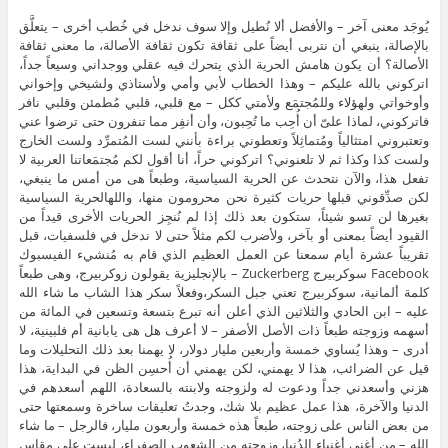
يُوجَد معنى آخر – والأفضل ألا نُطيل وإلا سوف ندخل في خُطب أخرى – يتعلَّق
بالإصالة، ينبغي أن نتربى أيضاً على ثقافة تكون ثقافة الأصالة، ما معنى ثقافة
الأصالة؟ أن يكون هامش الحرية الذي يتحرك فيه عقلي ووجداني وسيعاً جداً،
اتركوني بالله عليكم – وهذا الخطاب لأبي وأمي ولأستاذي ولشيخي وإخواني
وأوخواتي ولهؤلاء وللمُجتمَع ولأمتي ككل – مع قلبي، قلبي مُطمئن وقلبي نافر
فاتركوني، لماذا علىّ أن أُحِب ما تُحِبون، وأن أنفِر مما تنفرون حتى ترضوا عني
وتعتبروني امتثالياً ومُتماثِلاً وتعطوني براءة بأنني لست المُتمرِّد ولست الخارج
ولست كذا وكذا ثم لا تلعنوني؟ اتركوني حراً، أنا أقول لكم مُجتمَعاتنا العربية لا
تفعل هذا، والآن نتحدث عن الحرية السياسية، وطبعاً هى من أمس ما ينبغي،
لكن صدِّقوني قبلها حريات كثيرة نحن محرومون منها، واللهالحرية السياسية
بغيرها لن تسو شيئاً، ستكون بعد ذلك إذا لم نُنجِز الحريات الأخرى قيداً من
القيود أيضاً بمعنى أو بآخر، ولأضرب لكم مثلاً حتى لا ندخل في فلسفيات، قبل
تقريباً عشرة أيام سمعنا عن العمل العظيم الذي قام به مُنشيء الفيسبوك
Facebook سوكربيرج Zuckerberg – بالإنجليزية يقولون زوكربيرج، وهى طبعاً
كلمة ألمانية، سوكربيرج تعني جبل السكر،وفعلاً سكر هذا الشاب ما شاء الله
عليه – ابن الحادي والثلاثين الذي أعلن أنه تبرع بتسعة وتسعين في المائة من
أسهمه وزوجته طبعاً ذات الأصل الأصفر – لا أعرف هل هى يابانية أم فلبينية، لا
أدرى – وهذا يُساوي خمسة وأربعين مليار دولار، لا يهمنا بعد ذلك التحليلات وما
قيل عن الضرائب، هذا لا يهمني، لكن يهمني أن أُحسِن الظن في البداية، هذا
هزني وأسعدني جداً ودعوت له ولزوجته ولابنته بالسعادة، اللهم أسعدهم في
الدنيا والآخرة، هذا عمل عظيم بلا شك، وجدتُ تعليقات ساخرة وسمعتها حتى
من بعض الناس على زوجته، طبعاً هذه خمسة وأربعون مليار، فالرجل – ما شاء
الله – من أغنى أغنياء الدُنيا، وزوجته من الشعوب الصفراء، ليست على مقاس