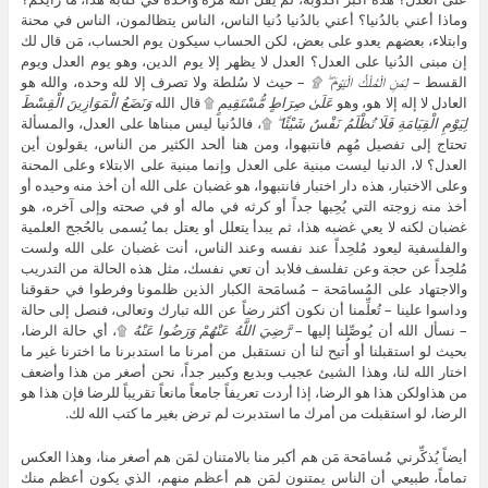
وماذا أعني بالدُنيا؟ أعني بالدُنيا دُنيا الناس، الناس يتظالمون، الناس في محنة
وابتلاء، بعضهم يعدو على بعض، لكن الحساب سيكون يوم الحساب، مَن قال لك
إن مبنى الدُنيا على العدل؟ العدل لا يظهر إلا يوم الدين، وهو يوم العدل ويوم
القسط –
لِمَنِ الْمُلْكُ الْيَوْمَ ۖ ۩
– حيث لا سُلطة ولا تصرف إلا لله وحده، والله هو
العادل لا إله إلا هو، وهو
عَلَىٰ صِرَاطٍ مُّسْتَقِيمٍ
۩ قال الله
وَنَضَعُ الْمَوَازِينَ الْقِسْطَ
لِيَوْمِ الْقِيَامَةِ فَلَا تُظْلَمُ نَفْسٌ شَيْئًا ۖ
۩، فالدُنيا ليس مبناها على العدل، والمسألة
تحتاج إلى تفصيل مُهِم فانتبهوا، ومن هنا ألحد الكثير من الناس، يقولون أين
العدل؟ لا، الدنيا ليست مبنية على العدل وإنما مبنية على الابتلاء وعلى المحنة
وعلى الاختبار، هذه دار اختبار فانتبهوا، هو غضبان على الله أن أخذ منه وحيده أو
أخذ منه زوجته التي يُحِبها جداً أو كرثه في ماله أو في صحته وإلى آخره، هو
غضبان لكنه لا يعي غضبه هذا، ثم يبدأ يتعلل أو يعتل بما يُسمى بالحُجج العلمية
والفلسفية ليعود مُلحِداً عند نفسه وعند الناس، أنت غضبان على الله ولست
مُلحِداً عن حجة وعن تفلسف فلابد أن تعي نفسك، مثل هذه الحالة من التدريب
والاجتهاد على المُسامَحة – مُسامَحة الكبار الذين ظلمونا وفرطوا في حقوقنا
وداسوا علينا – تُعلِّمنا أن نكون أكثر رضاً عن الله تبارك وتعالى، فنصل إلى حالة
– نسأل الله أن يُوصِّلنا إليها –
رَّضِيَ اللَّهُ عَنْهُمْ وَرَضُوا عَنْهُ
۩، أي حالة الرضا،
بحيث لو استقبلنا أو أُتيح لنا أن نستقبل من أمرنا ما استدبرنا ما اخترنا غير ما
اختار الله لنا، وهذا الشيئ عجيب وبديع وكبير جداً، نحن أصغر من هذا وأضعف
من هذاولكن هذا هو الرضا، إذا أردت تعريفاً جامعاً مانعاً تقريباً للرضا فإن هذا هو
الرضا، لو استقبلت من أمرك ما استدبرت لم ترض بغير ما كتب الله لك.
أيضاً يُذكِّرني مُسامَحة مَن هم أكبر منا بالامتنان لمَن هم أصغر منا، وهذا العكس
تماماً، طبيعي أن الناس يمتنون لمَن هم أعظم منهم، الذي يكون أعظم منك