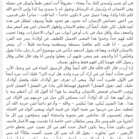
في أي شيئ ويُسدي إليك يداً بيضاء – معروفاً أنت تُمعِن طبعاً وتُوغِل في تبجيله
وفي الامتنان له وتُرسِل له الرسائل وتقول له يا سيدي ويا كذا وإني لأدعو الله
لكم بكذا وكذا، وهذا جميل حتى لا تكون جاحداً – كما قلت – سائراً على قدمين،
من أخص خصائص الإنسان أنه جحود، هو جحود طبعاً وسوف نُفصِّل في هذه
بُعيد قليل، لكن عليك أيضاً أن تتعلم الامتنان وإظهار الامتنان لمَن هم أصغر منك
وأضعف منك وأقل منك في باب أو في أبواب من أبواب الاعتبارات، وهذا عجيب
لكنه مُهِم جداً، وخذوا هذا المعنى الجميل اللطيف عن أولادنا، يندر عند الفرد
العربي – أنا قلت لكم ثقافتنا بسيطة وسطحية وساذجة قليلاً – أن يشعر
بالامتنان لأولاده، وهنا قد يقول أحدهم حدِّثني في موضوع آخر يا رجل، ماذا تقول
وتُخبِّص؟ أنا والدهم، هم ينبغي عليهم أن يفعلوا وليس أنا وقد قال تعالى وقال
رسول الله، فهمنا لكن افهم فقط وعمِّق نفسك،
إذا أردت قال الله فالله قال الله أيضاً وقال الرسول أشياء في غير وعيك الآن،
النبي تحدَّث أيضاً عن مَن أراد أن يبره ولده، هل تُريد البر؟ عليك أنت تبره أيضاً
في الأول، فلتبره أنت أولاً، ينبغي أن تعرف حق أولادك عليك وفضل أولادك
عليك، كيف تقول الفضل؟ الحقوق فهمناها لكن ماذا عن الفضل؟ الفضل الذي
يُوجِب الامتنان فتشعر بالامتنان وبالمنة، ما هو؟ أنا أقول لك أن أعظم منة يا
رجل أنهم هنا، أن لك أولاداً، أنت مسكين لكن سل مَن حرمهم من الأولاد عن
هذا ، هذا الشيئ يُبكي، هذا يُبكيني – والله – وأدعو دائماً لمَن حرمه الله أن
يُعطيه، سل من حرموا من نعمة الولد عن قيمة الولد ومعنى الولد في الحياة،
سوف يُقسِمون لك صادقين بغير مثنوية واستثناء أنهم ينسلِخون مِن كل ما
أنجزوا من علم ومن مال ومن سلطان حتى خاصة إذا تقدمت بهم الأعمار فانتبه،
حين يكون شاباً ربما يكون المال عنده أهم من كل شيئ، حين يخطو حاجز
الأربعين – حين ُيجاوِزه – يقول لك خُذ مني كل شيئ، ألست ملكاً؟ خُذ مني
مُلكي وخُذ مالي بل خُذ كل شيئ وأعطني ولداً مِن صُلبي يُناديني بابا أو ماما،