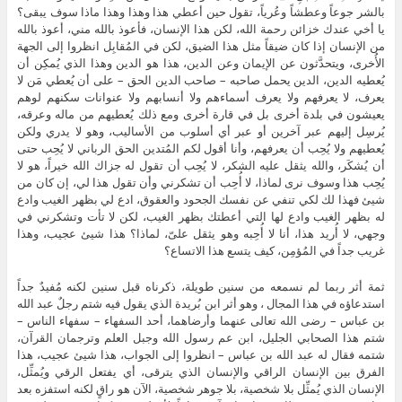
بالشر جوعاً وعطشاً وعُرياً، تقول حين أعطي هذا وهذا وهذا ماذا سوف يبقى؟
يا أخي عندك خزائن رحمة الله، لكن هذا الإنسان، فأعوذ بالله مني، أعوذ بالله
من الإنسان إذا كان ضيقاً مثل هذا الضيق، لكن في المُقابِل انظروا إلى الجهة
الأُخرى، ويتحدَّثون عن الإيمان وعن الدين، هذا هو الدين وهذا الذي يُمكِن أن
يُعطيه الدين، الدين يحمل صاحبه – صاحب الدين الحق – على أن يُعطي مَن لا
يعرف، لا يعرفهم ولا يعرف أسماءهم ولا أنسابهم ولا عنوانات سكنهم لوهم
يعيشون في بلدة أخرى بل في قارة أخرى ومع ذلك يُعطيهم من ماله وعرقه،
يُرسِل إليهم عبر آخرين أو عبر أي أسلوب من الأساليب، وهو لا يدري ولكن
يُعطيهم ولا يُحِب أن يعرفهم، وأنا أقول لكم المُتدين الحق الرباني لا يُحِب حتى
أن يُشكَر، والله يثقل عليه الشكر، لا يُحِب أن تقول له جزاك الله خيراً، هو لا
يُحِب هذا وسوف نرى لماذا، لا أُحِب أن تشكرني وأن تقول هذا لي، إن كان من
شيئ فهذا لك لكي تنفي عن نفسك الجحود والعقوق، ادع لي بظهر الغيب وادع
له بظهر الغيب وادع لها التي أعطتك بظهر الغيب، لكن لا تأت وتشكرني في
وجهي، لا أُريد هذا، أنا لا أُحِبه وهو يثقل علىّ، لماذا؟ هذا شيئ عجيب، وهذا
غريب جداً في المُؤمِن، كيف يتسع هذا الاتساع؟
ثمة أثر ربما لم نسمعه من سنين طويلة، ذكرناه قبل سنين لكنه مُفيدٌ جداً
استدعاؤه في هذا المجال ، وهو أثر ابن بُريدة الذي يقول فيه شتم رجلٌ عبد الله
بن عباس – رضى الله تعالى عنهما وأرضاهما، أحد السفهاء – سفهاء الناس –
شتم هذا الصحابي الجليل، ابن عم رسول الله وجبل العلم وترجمان القرآن،
شتمه فقال له عبد الله بن عباس – انظروا إلى الجواب، هذا شيئ عجيب، هذا
الفرق بين الإنسان الراقي والإنسان الذي يترقى، أي يفتعل الرقي ويُمثِّل،
الإنسان الذي يُمثِّل بلا شخصية، بلا جوهر شخصية، الآن هو راقٍ لكنه استفزه بعد