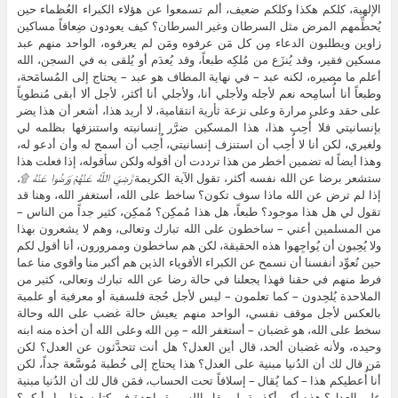
الإلهية، كلكم هكذا وكلكم ضعيف، ألم تسمعوا عن هؤلاء الكبراء العُظماء حين
يُحطِّمهم المرض مثل السرطان وغير السرطان؟ كيف يعودون ضِعافاً مساكين
زاوين ويطلبون الدعاء مِن كل مَن عرفوه ومَن لم يعرفوه، الواحد منهم عبد
مسكين فقير، وقد يُنزَع من مُلكِه طبعاً، وقد يُعدَم أو يُلقى به في السجن، الله
أعلم ما مصيره، لكنه عبد – في نهاية المطاف هو عبد – يحتاج إلى المُسامَحة،
وطبعاً أنا أُسامِحه نعم لأجله ولأجلي أنا، ولأجلي أنا أكثر، لأجل ألا أبقى مُنطوياً
على حقد وعلى مرارة وعلى نزعة ثأرية انتقامية، لا أريد هذا، أشعر أن هذا يضر
بإنسانيتي فلا أُحِب هذا، هذا المسكين ضرَّر إنسانيته واستنزفها بظلمه لي
ولغيري، لكن أنا لا أُحِب أن استنزف إنسانيتي، أُحِب أن أسمح له وأن أدعو له،
وهذا أيضاً له تضمين أخطر من هذا ترددت أن أقوله ولكن سأقوله، إذا فعلت هذا
ستشعر برضا عن الله نفسه أكثر، تقول الآية الكريمة
رَّضِيَ اللَّهُ عَنْهُمْ وَرَضُوا عَنْهُ ۩،
إذا لم ترض عن الله ماذا سوف تكون؟ ساخط على الله، أستغفر الله، وهنا قد
تقول لي هل هذا موجود؟ طبعاً، هل هذا مُمكِن؟ مُمكِن، كثير جداً من الناس –
من المسلمين أعني – ساخطون على الله تبارك وتعالى، وهم لا يشعرون بهذا
ولا يُحِبون أن يُواجِهوا هذه الحقيقة، لكن هم ساخطون وممرورون، أنا أقول لكم
حين نُعوِّد أنفسنا أن نسمح عن الكبراء الأقوياء الذين هم أكبر منا وأقوى منا عما
فرط منهم في حقنا فهذا يجعلنا في حالة رضا عن الله تبارك وتعالى، كثير من
الملاحدة يُلحِدون – كما تعلمون – ليس لأجل حُجة فلسفية أو معرفية أو علمية
بالعكس لأجل موقف نفسي، الواحد منهم يعيش حالة غضب على الله وحالة
سخط على الله، هو غضبان – أستغفر الله – مِن الله وعلى الله أن أخذه منه ابنه
وحيده، ولأنه غضبان ألحد، قال أين العدل؟ هل أنت تتحدَّثون عن العدل؟ لكن
مَن قال لك أن الدُنيا مبنية على العدل؟ هذا يحتاج إلى خُطبة مُوسَّعة جداً، لكن
أنا أُعطيكم هذا – كما يُقال – إسلافاً تحت الحساب، فمَن قال لك أن الدُنيا مبنية
على العدل؟ هذه أكبر أكذوبة، لم يقل الله مرة واحدة في كتابه هذا، ما رأيكم؟