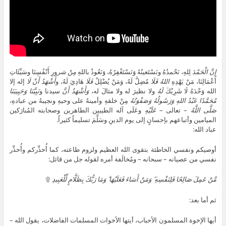
إِنَّ
الْحَمْدَ
لِلهِ، نَحْمدُهُ ونَسْتَعينُهُ وَنَسْتَغْفِرُهُ، وَنَعُوذُ باللهِ
مِنْ شر
ورِ أَنْفُسِنَا وسَيِّئَاتِ
أَعْمَالِنَا، مَنْ يَهْدِهِ
اللهُ
فَلَا
مُضِلَّ لَهُ، وَمَنْ يُضْلِلْ
فَلَا
هَادِيَ لَهُ، و
أَشْهَدُ أَنْ لَا
إله إلا
الله وَحْدَهُ لَا شَرِيْكَ
لَهُ
ولا نظيرَ له ولا مثالَ له،
وَأَشْهَدُ أَنَّ
سيدنا و
نَبِيَّنَا
وَحَبِيبَنَا
مُحَمَّدًا عَبْدُ اللهِ وَرَسُولُهُ وَصَفْوَتُهُ
مِنْ خلقهِ وأمينهُ على وحيهِ ونجيبهُ من عبادهِ،
صَلَّى اللَّهُ
– تعالى –
عَلَيْهِ
وعَلَى آله الطيبين الطاهرين وصحابته المُبارَكين
الميامين وأتباعهم بإحسانٍ إلى يوم الدينِ وسَلَّمَ تسليماً كثيراً.
عباد الله:
أوصيكم ونفسي الخاطئة بتقوى الله العظيم ولزوم طاعته، كما أُحذِّركم وأُحذِّر
نفسي من عصيانه – سبحانه – ومُخالَفة أمره لقوله جل من قائل:
مَّنْ عَمِلَ صَالِحًا فَلِنَفْسِهِ ۖ وَمَنْ أَسَاءَ فَعَلَيْهَا ۗ وَمَا رَبُّكَ بِظَلَّامٍ لِّلْعَبِيدِ
۩
ثم أما بعد:
أيها الإخوة المسلمون الأحباب، أيتها الأخوات المسلمات الفاضلات، يقول الله –