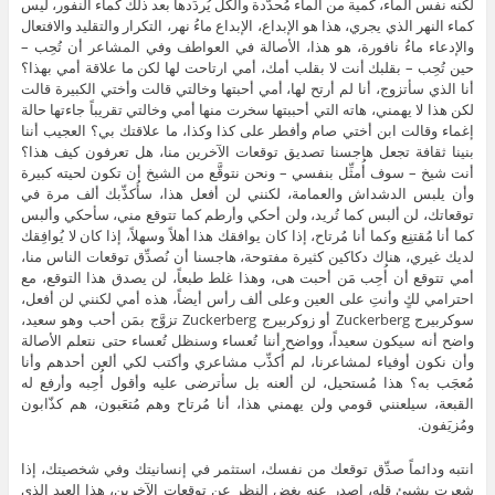
لكنه نفس الماء، كمية من الماء مُحدَّدة والكل يُردِّدها بعد ذلك كماء النفور، ليس
كماء النهر الذي يجري، هذا هو الإبداع، الإبداع ماءُ نهر، التكرار والتقليد والافتعال
والإدعاء ماءُ نافورة، هو هذا، الأصالة في العواطف وفي المشاعر أن تُحِب –
حين تُحِب – بقلبك أنت لا بقلب أمك، أمي ارتاحت لها لكن ما علاقة أمي بهذا؟
أنا الذي سأتزوج، أنا لم أرتح لها، أمي أحبتها وخالتي قالت وأختي الكبيرة قالت
لكن هذا لا يهمني، هاته التي أحببتها سخرت منها أمي وخالتي تقريباً جاءتها حالة
إغماء وقالت ابن أختي صام وأفطر على كذا وكذا، ما علاقتك بي؟ العجيب أننا
بنينا ثقافة تجعل هاجسنا تصديق توقعات الآخرين منا، هل تعرفون كيف هذا؟
أنت شيخ – سوف أُمثِّل بنفسي – ونحن نتوقَّع من الشيخ أن تكون لحيته كبيرة
وأن يلبس الدشداش والعمامة، لكنني لن أفعل هذا، سأُكذِّبك ألف مرة في
توقعاتك، لن ألبس كما تُريد، ولن أحكي وأرطم كما تتوقع مني، سأحكي وألبس
كما أنا مُقتنِع وكما أنا مُرتاح، إذا كان يوافقك هذا أهلاً وسهلاً، إذا كان لا يُوافِقك
لديك غيري، هناك دكاكين كثيرة مفتوحة، هاجسنا أن نُصدِّق توقعات الناس منا،
أمي تتوقع أن أُحِب مَن أحبت هى، وهذا غلط طبعاً، لن يصدق هذا التوقع، مع
احترامي لكٍ وأنتِ على العين وعلى ألف رأس أيضاً، هذه أمي لكنني لن أفعل،
سوكربيرج Zuckerberg أو زوكربيرج Zuckerberg تزوَّج بمَن أحب وهو سعيد،
واضح أنه سيكون سعيداً، وواضح أننا تُعساء وسنظل تُعساء حتى نتعلم الأصالة
وأن نكون أوفياء لمشاعرنا، لم أُكذِّب مشاعري وأكتب لكي ألعن أحدهم وأنا
مُعجَب به؟ هذا مُستحيل، لن ألعنه بل سأترضى عليه وأقول أُحِبه وأرفع له
القبعة، سيلعنني قومي ولن يهمني هذا، أنا مُرتاح وهم مُتعَبون، هم كذّابون
ومُزيَفون.
انتبه ودائماً صدِّق توقعك من نفسك، استثمر في إنسانيتك وفي شخصيتك، إذا
شعرت بشيئ قله، اصدر عنه بغض النظر عن توقعات الآخرين، هذا العبد الذي