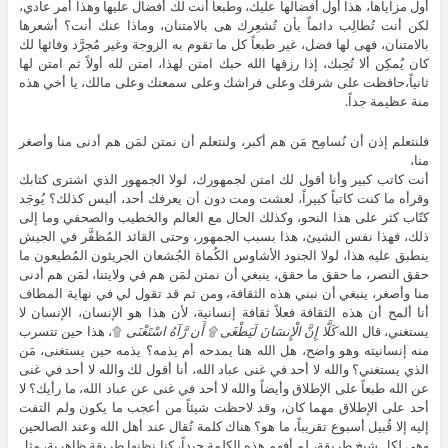
أول مزاياها، هذا أول أفضالها عليك، وطبعاً أنت لك أفضال عليها وهذا أمر عادي،
لكن أنت تُطالِب دائماً بأن تُشعِرك هى بالامتنان، وماذا عنك أنت؟ أشعرها
بالامتنان، فهى لها فضل، غير طبعاً كل ما تقوم به الزوجة وغير مُجرَّد وفائها لك
كان يُمكِن ألا تُحِبك، إذا رزقها الله حبك امتن لهذا، امتن لله أولاً ثم امتن لها
ثانياً،حافظت على شرفك وعلى فراشك وعلى سمعتك وعلى مالك، يا أخي هذه
منة عظيمة جداً.
فلنتعلم إذن أن نُسامِح مَن هم أكبر، ولنتعلم أن نمتن لمَن هم أدنى منا وأصغر
منا،
أنت كاتب كبير وأنا أقول لك امتن لجمهورك، لولا الجمهور الذي اشترى كتابك
وقرأه ما كنت كاتباً كبيراً، لعشت ومت دون أن يعرفك أحد، أليس كذلك؟ يُوجَد
كتّاب كثر على هذا النحو، وكذلك الحال مع العالم والخطيب والصحفي وما إلى
ذلك، فهذا نفس الشيئ، هذا بسبب الجمهور، وحتى القائد المُظفَّر في الجيش
ينطبق عليه هذا، لولا الجنود الأشاوس الكُماة الجُشعان الجريئون المُطيعون ما
حقق النصر، ما حقق ما حقق، ينبغي أن نمتن لمَن هم في ولايتنا، لمَن هم أدنى
منا وأصغر، ينبغي أن نبني هذه الثقافة، ومن ثم قد تقول لي في نهاية المطاف
أنا ألمح أن هذه الثقافة فعلاً ثقافة إنسانية، لأن هذا هو الإنسان، الإنسان لا
يستغني، قال الله
كَلَّا إِنَّ الْإِنسَانَ لَيَطْغَى ۩ أَن رَّآهُ اسْتَغْنَى
۩، هذا حين تتسرب
منه إنسانيته وهو واضح، هل الله هنا يمدحه أم يذمه؟ يذمه حين يستغنى، مَن
الذي يستغني؟ والله لا أحد في غنى عباد الله، أنا أقول لك والله لا أحد في غنى
عن الله طبعاً على الإطلاق وأيضاً والله لا أحد في غنى عن عباد الله، ما رأيك؟ لا
أحد على الإطلاق مهما كان، وقد لاحظت شيئاً من أعجب ما يكون ولم التفت
إليه إلا قُبيل أسبوع تقريباً، ما هو؟ هناك كلمة تُقال عند أهل الله وعند الصالحين
وهى لكل شيخ طريقة، لم أفهم هذه الكلمة جيداً، كنا نظنها طريقة ظاهرية، مثل