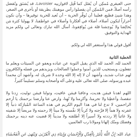
حتى العبقري مُمكِن أن يُقتَل كما قُتِل لافوازييه Lavoisier، قد يُشنَق وتُقصَل
رأسه أصلاً، فمن المُمكِن أن يقصلوا رأس موهبتك بطريقة أو بأخرى في الصغر،
وهذا شيئ فظيع، فعلينا أن نُوقِّر الحرية – أن نُعيد للحرية توقيرها – وأن نكون
أحراراً لنكون أصلاء، أصلاء في أفكارنا وأصلاء في عواطفنا، لا يهولنا كثرة مَن
يُخالِفنا ولا يُوحِشنا قلة مَن يُوافِقونا، أسأل الله تبارك وتعالى لي ولكم مزيد
الهداية والتوفيق.
أقول قولي هذا وأستغفر الله لي ولكم.
الخطبة الثانية
الحمد لله، الحمد لله الذي يقبل التوبة عن عباده ويعفو عن السيئات ويعلم ما
تفعلون، ويستجيب للذين آمنوا وعملوا الصالحات ويزيدهم من فضله والكافرون
لهم عذاب شديد، وأشهد أن لا إله إلا الله وحده لا شريك له، وأشهد أن محمداً
عبده ورسوله، صلى الله تعالى عليه وعلى آله وأصحابه وسلم تسليماً كثيراً.
اللهم اهدنا فيمَن هديت، وعافنا فيمَن عافيت، وتولنا فيمَن توليت، زِدنا ولا
تنقصنا، وأعطِنا ولا تحرمنا، وأكرِمنا ولا تُهِنا، وارض عنا وأرضنا برحمتك يا أرحم
الراحمين، لا تدع لنا في هذا اليوم الكريم في هذه الساعة المُبارَكة ذنباً إلا
غفرته ولا هماً إلا فرَّجته ولا كرباً إلا نفَّسته ولا ميتاً إلا رحمته ولا مريضاً إلا شفيته
ولا غائباً إلا رددته ولا أسيراً إلا أطلقته ولا مديناً إلا قضيت عنه دينه برحمتك
وفضلك ومنّك إلهانا ومولانا رب العالمين.
عباد الله:
إِنَّ اللَّهَ يَأْمُرُ بِالْعَدْلِ وَالْإِحْسَانِ وَإِيتَاءِ ذِي الْقُرْبَىٰ وَيَنْهَىٰ عَنِ الْفَحْشَاءِ