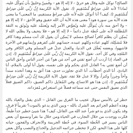
الصالح؟ توكل عليه وقال هو حريٌ – لا إله إلا هو – وقمينٌ وخليقٌ بأن يُتوكَّل عليه،
لماذا؟ لأنه
عَلَىٰ صِرَاطٍ مُّسْتَقِيمٍ
۩، تقول الآية الكريمة
إِنَّ رَبِّي عَلَىٰ صِرَاطٍ
مُّسْتَقِيمٍ
۩، كيف؟ أنا أتوكل عليه لأنه على صراطٍ مستقيم، ما المعنى؟ ما معنى
هذه الآية من سورة هود؟ معنى هذه الآية أن الله حقيق وهو الأحق – لا إله إلا هو
– ولا أحق منه بأن يُتوكَّل عليه ويُفوَّض الأمر إليه ويُعتمَّد عليه ويُوثَق به الثقة
المُطلَقة لأنه على خُطة عدل دائماً – لا إله إلا هو – فلا يتحيف ولا يظلم، الله لا
يُمكِن أن يظلم كافراً لصالح مسلم، لا يُمكِن أن يقول لك أنت مسلم وهذا كافر
فلا مُشكِلة، كلهم عباده وكلهم عبيده، حسابهم على كفرهم وإيمانهم في الآخرة
فانتبهوا، وبعضه يُعجَّل في الدنيا، والعدل عدلٌ في المسلم وفي الكافر وفي
المُلحِد وفي كل أحد، تقول الآية الكريمة
إِنَّ رَبِّي عَلَىٰ صِرَاطٍ مُّسْتَقِيمٍ
۩، إذن
في العباد إذا أردت أن أضع ثقتي في أحد مَن هو؟ مَن أجدر الناس وأحق الناس
أن أضع ثقتي به؟ العادل الذي يحكم ولو على نفسه، يقول أنا أولى بالملام، أنا
البادئ، أنا الذي أخطأت، أنا الذي تجاوزت حدي، هذا أثق به وهذا أتخذه سنداً
وأخاً وحِرزاً وكنزاً، وإلا لا عدل فلا ثقة، تقول الآية الكريمة
إِنَّ رَبِّي عَلَىٰ صِرَاطٍ
مُّسْتَقِيمٍ
۩، إذن هذا هو الاتساع، وفي المُقابِل ذاكم الضيق، ذاكم الضيق فعلاً
الذي تضيق النفس حتى عند سماعه فضلاً عن استعراض مُفرَداته.
خطر لي بالأمس سؤال عجيب ما الفرق بين القاتل – الذي يقتل والعياذ بالله
وهذه أعظم الجرائم بعد الشرك بالله – وبين الذي يدعو بالموت؟ تقريباً لا فرق،
وقد يكون الذي يدعو شراً عند الله من القاتل، كيف؟ هذا شيئ خطير جداً طبعاً،
فكرت ووجدت من خلال التجارب في الحياة ومن خلال ما نقرأ ونسمع أن بعض
الناس يسير في الخُطة السوء، في خُطة الجريمة والانحراف والفجور، حياته
كلها على هذا النحو، لكن لا تتخطى جرائمه التدجيل والخداع والنصب وأكل بعض