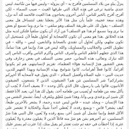
ينزلُ ببلدٍ من بلاد المسلمين فأفرح به – أي بنزوله – وليس فيها من سَّائمة، ليس
عندي ماشية ترعى في هذه البلاد التي طرقها الغيث – صيب السماء – لكن
أفرح، أفرح بالخير للناس، أُناس آخرون يحتاجون هذا الغيث فالحمد لله أنه نزل،
وهذه سعة عجيبة، علماً بأن مثل هذا الأثر يجعلنا نقف لنتساءل هل معنى
التسلف – يقول لك على طريقة السلف وهو سلفي – ما نرى وما نسمع أو بعض
ما نرى وما نسمع أم هذا هو التسلف؟ مَن أراد أن يكون سلفياً فلتكن لديه مثل
هذه الخلائق .هذا هو معنى أن تكون كالصحابة أو تُحاوِل طبعاً لأن مُستحيل أن
تكون مثلهم، ولكن تُحاوِل أن تقتدي بالصحابةِ والتابعين، ليس – والله – في
تطويل اللحى والجلاليب والمساويك، والله ليس في هذا، وإنما في هذا تماماً،
هذا الذي جعلهم أعاظم الناس وأشرف الناس وأكرم الناس وأقرب الناس إلى
الله تبارك وتعالى، هذه المعاني، حصر معنى التسلف في بعض زخارف وفي
بعض القشور هدرٌ لإنسانية هؤلاء العظماء، تقزيم لإنسانيتهم، هم لم يكونوا
أقزاماً، كانوا فعلاً أهرامات، كانوا شوامخ بهذه الإنسانية وبهذا الفهم للدين،
حديث النبي – عليه الصلاة وأفضل السلام – الذي يقول فيه لأصحابه ألا أُخبِركم
بشراركم؟ شر المسلمين مَن هم؟ الضيقون، الذين لا يتسعون، الضيقون
الأنانيون، قالوا بلى يا رسول، قال الذي يأكل وحده – لا يضيف أحداً، لا يُحِب أن
يأكل معه من طعامه أو يُصيب من طعامه أحد، يقول لك هذا لي، يعبد الأنا فقط،
كل شيئ لي وعندي وبي وأنا، وهذا شيئ مُقلِق ومُقرِف أيضاً، تشمئز النفس من
هذا الإنسان – ويجلد عبده – قاسٍ ليس عنده رحمة، لا يشعر بالآخرين طبعاً،
كيف يشعر؟ قاسٍ – ويمنع رفده، لا يُعطي أحداً شيئاً، والحكاية لا تقتصر على
الأكل فقط وإنما تشمل أي شيئ آخر، يمنع رفده ولا يُعين، قال النبي هذا شرُ
المسلمين، ثم أخبرهم بمَن هو شرٌ منه قائلاً الذين لا يقبلون معذرة ولا يُقيلون
عثرة، إذا أخطأت في حقه ثم جئت تعتذر لم يقبل منك، إذا عثرت لم يستر عليك