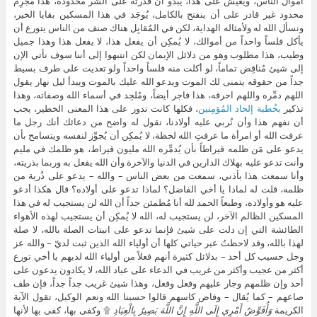
أموال الناس، ويعيش على هذا، يبدو أن قدرته على الشر محدودة، هذا مُجرِم
محدود غير قادر على أن ينفتح بالكامل، يُوجَد في هذا المسكين بقايا الخير،
ونسأل الله له ولأمثاله الهداية، لكن في المُقابِل هناك صنف من الناس يتورع أن
يأكل فلساً واحداً من أموالك، لا يُمكِن أن يفعل هذا، لا يفعل هذا وهذا جميل
وطيب، هذا مطلوب وهو من دلائل الإيمان لكن انتبهوا إلى أننا سوف نأتي الإن
إلى شيئ مُناقِض تماماً، لو أكلت منه فلساً واحداً ولو تعديت على طرف بسيط
جداً من حقوقه يتمنى لك الموت ويدعو الله عليك بالموت ويبدأ ليل نهار يقول
اللهم دمِّره واللهم احرقه، هذا فاجر أيضاً، ومُلحِد في أسماء الله وصفاته، وهذا
تذكير
بخُطبة إلحاد المُؤمِنين
، فكلها كانت تدور على هذا المعنى الخطير، يجب
أن نفهم هذا وأن نُربي عليه أولادنا، نقول له واضح من دعائك أنك رجل ما
عرفت الله أو امرأة ما عرفتِ الله لحظة، لا يُمكِن أن يُجوِّز لنفسه ويتسامح بأن
يدعو على مَن ظلمه قيراطاً بأن يُدمِّره الله مليون قيراط، هو ظلمك في مليم
وأنت تدعو عليه بهلاك الدارين في الدنيا والآخرة وأن الله يفعل به وربما بذريته،
وأنا سمعت هذا بأذني، سمعت من بعض الناس – والله – يدعو على ذُرية من
ظلمه، قلت له لماذا يا أخي الفاضل؟ لماذا تدعو على أولاده؟ قال هكذا أدعو
عليه هو وأولاده، وطبعاً الحمد لله أنا مُطمئن جداً أن الله لن يستجيب له في هذا
المسكين الظالم الآخر، لن يستجيب له، الله لا يُمكِن أن يستجيب لهذه الأهواء
الطائشة التي إن دلت على شيئ فإنما تدعو على انبتات الصلة بالله، لا صلة
لهذا بالله، وقد لاحظتُ عبر حياتي كلها أن أولياء الله الذين ثبت لديّ – والله عز
وجل حسيب كل أحد – بدلائل كثيرة أنهم فعلاً من أولياء الله لديهم يا أخي تورع
أكثر من عجيب وأكثر من غريب في الدعاء على عباد الله، لا يكادون يدعون على
أحد وإن ظلمهم وجار عليهم وفعل وفعل، وهذا شيئ غريب جداً جداً، فإن طف
صاعهم – كما يُقال – وفاض كاسهم قالوا حسبنا الله ونعم الوكيل، تقول الآية
الكريمة
وَأُفَوِّضُ أَمْرِي إِلَى اللَّهِ إِنَّ اللَّهَ بَصِيرٌ بِالْعِبَادِ
۩ وكفى بها، كفى بها لأنها