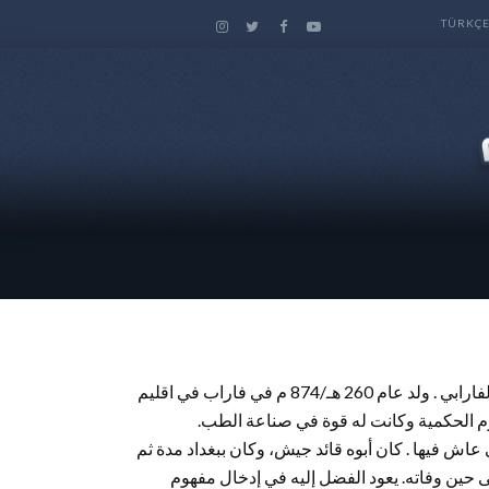
TÜRKÇ
أبو نصر محمد الفارابي هو أبو نصر محمد بن محمد بن أوزلغ بن طرخان الفارابي . ولد عام 260 هـ/874 م في فاراب في اقليم
 عاش فيها . كان أبوه قائد جيش، وكان ببغداد مدة ثم
ى حين وفاته. يعود الفضل إليه في إدخال مفهوم