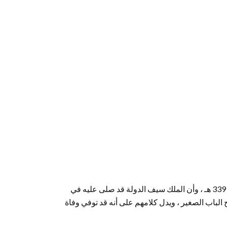
يذكر معظم المؤرخين أن الفارابي قد توفي بدمشق في شهر رجب سنة 339 هـ ، وأن الملك سيف الدولة قد صلى عليه في
باب الصغير ، ويدل كلامهم على أنه قد توفي وفاة