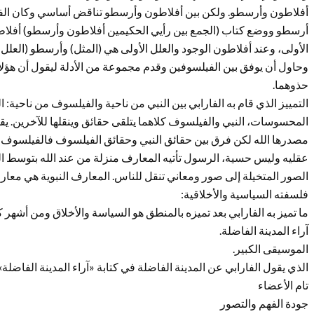
أفلاطون وأرسطو. ولكن بين أفلاطون وأرسطو تناقض أساسي وكان الفا
أرسطو ووضع كتاب (الجمع بين رأيي الحكيمين أفلاطون وأرسطو) أفلاط
الأولى، وعند أفلاطون الوجود والعلل الأولى هي (المثل) وأرسطو (العلل ال
وحاول أن يوفق بين الفيلسوفين وقدم مجموعة من الأدلة ليقول أن هؤلا
حذوهما.
التمييز الذي قام به الفارابي بين النبي من ناحية والفيلسوف من ناحية: 
المحسوسات، النبي والفيلسوف كلاهما يتلقى حقائق وينقلها للآخرين. يق
مصدرها الله لكن فرق بين حقائق النبي وحقائق الفيلسوف فالفيلسوف ي
عقليه وليس حسية، الرسول تأتيه المعارف منزلة من عند الله بتوسط الم
الصور المتخيلة إلى صور ومعاني تنقل للناس. المعارف النبوية هي معار
فلسفته السياسية والأخلاقية:
ما تميز به الفارابي بعد تميزه بالمنطق هو السياسة والأخلاق ومن أشهر ك
آراء المدينة الفاضلة.
الموسيقى الكبير.
الذي يقول الفارابي عن المدينة الفاضلة في كتابة «آراء المدينة الفاضلة»
تام الأعضاء
جودة الفهم والتصور