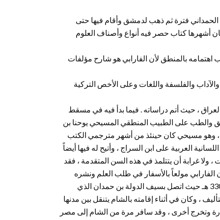
 الحمداني فترة ثم ذهب لدمشق وأقام فيها حتى
صنفات وكان أشهرها كتاب حصر فيه أنواع وأصناف العلوم
ب اهتمامه بالمنطق لأن الفارابي هو شارح مؤلفات
لآداب والفلسفة واللغات وعلى الأخص التركية
الخمسين ، قاصداً العراق ، حيث أتم دراساته . فيما بدأ فيه في مسقط
طق والطب على الطبيب المنطقي المسيحي يوحنا بن
 ، وهو مسيحي كان حينئذ من أشهر مترجمي الكتب
سانية العربية على ابن السراج ، وأتيح له فيها أيضاً
 ولا غرابة أن يتتلمذ في هذه السن المتقدمة ، فقد
ن الفارابي مولعاً بالأسفار في طلب العلم ونشره
والإحاطة بشئون الجماعات ، فانتقل من العراق إلى الشام حوالي سنة 330 هـ حيث اتصل بسيف الدولة بن حمدان الذي
يف ، وكان في أثناء إقامته بالشام يتنقل بين مدنها
رة وتخرج أخرى ، وقد سافر مرة من الشام إلى مصر