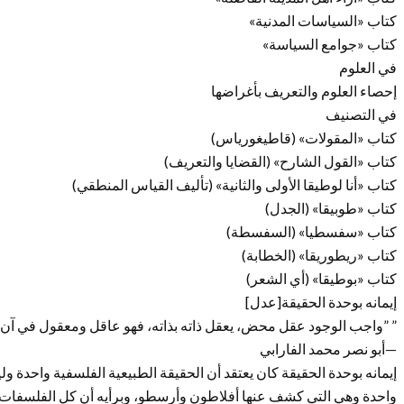
كتاب «السياسات المدنية»
كتاب «جوامع السياسة»
في العلوم
إحصاء العلوم والتعريف بأغراضها
في التصنيف
كتاب «المقولات» (قاطيغورياس)
كتاب «القول الشارح» (القضايا والتعريف)
كتاب «أنا لوطيقا الأولى والثانية» (تأليف القياس المنطقي)
كتاب «طوبيقا» (الجدل)
كتاب «سفسطيا» (السفسطة)
كتاب «ريطوريقا» (الخطابة)
كتاب «بوطيقا» (أي الشعر)
إيمانه بوحدة الحقيقة[عدل]
” ”واجب الوجود عقل محض، يعقل ذاته بذاته، فهو عاقل ومعقول في آن و
—أبو نصر محمد الفارابي
إيمانه بوحدة الحقيقة كان يعتقد أن الحقيقة الطبيعية الفلسفية واحدة
واحدة وهي التي كشف عنها أفلاطون وأرسطو، وبرأيه أن كل الفلسفات 