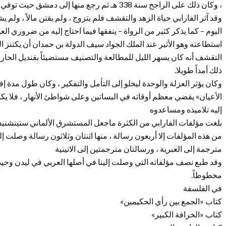
، وكان ذلك على الراجح سنة 338 هـ ثم رجع منها إلى دمشق حيث توفي سنة 339 هـ.
وقد آثر الفارابي حياة الزهد والتقشف فلم يتزوج ، ولم يقتن مالاً ، ولم 
اليوم – كما يذكر كثير من الرواة – ينفقها فيما احتاج إليه من ضروري ال
استطاعته وهو الأثير عند الملك الجواد سيف الدولة بن حمدان أن يكتنز ال
التقشف أنه كان يسهر الليل للمطالعة والتصنيف مستضيئاً بقنديل الحارس 
ذلك أمداً طويلا.
وكان يؤثر العزلة والوحدة ليخلو إلى التأمل والتفكير ، وكان طول مدة 
الأعيان» يقضي معظم أوقاته في البساتين وعلى شواطئ الأنهار ، فلا ي
إليه تلاميذه ومساعدوه
بلغت مؤلفات الفارابي من الكثرة ماجعل المستشرق الألماني ستينشنيدر ي
من هذه المؤلفات إلا أربعون رسالة ، منها اثنتان وثلاثون رسالة وصلت إ
مترجمة إلى العبرية ، ورسالتان مترجمتين إلى الاتينية
وقد طبع نصف مؤلفاته التي وصلت إلينا في أصلها العربي في ليدن وحيدر آ
مخطوطاً.
في الفلسفة
كتاب «الجمع بين رأي الحكيمين»
كتاب «الخرافة الكبير»