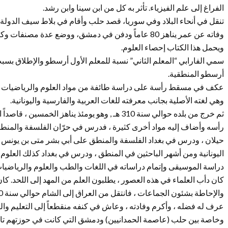
الفراغ إلى علم الفيزياء. تأثر به كل من ابن سينا وابن رشد.
تنقل في أنحاء البلاد وفي سوريا، قصد حلب وأقام في بلاط سيف الدولة
وفاته عن عمر يناهز 80 عاماً ودفن في دمشق، ووضع عدة م
ويحمل هذا الكتاب إحصاء العلوم.
سمي الفارابي “المعلم الثاني” نسبة للمعلم الأول أرسطو والإطلاق بسب
أرسطو المنطقية.
عكف في مسقط رأسة على دراسة طائفة من مواد العلوم والرياضيات وا
وهي لغته الأصلية بجانب معرفته للغات العربية والفارسية واليونانية.
ثم خرج من بلده حوالي سنة 310 هـ , وهو يومئذ يناهز 
رأسه وأضاف إليه مواد أخرى كثيرة ، فدرس في حرّان الفلسفة والمن
حيلان ، ودرس في بغداد الفلسفة والمنطق على أبي بشر متى بن يونس
اليونانية ومن أشهر الباحثين في المنطق ، ودرس في بغداد كذلك العلوم الل
دراسة الموسيقى وإتمام دراساته في اللغات والطب والعلوم والرياضيات ،
كان دأب العلماء في هذه العصور ، يطلبون العلم من المهد إلى اللحد. كا
عرف له فضله ، وأكرم وفادته ، وعاش في كنفه منقطعاً إلى التعليم والتأل
وخاصة بين حلب (عاصمة الحمدانيين) ودمشق التي كانت في حوزتهم تا