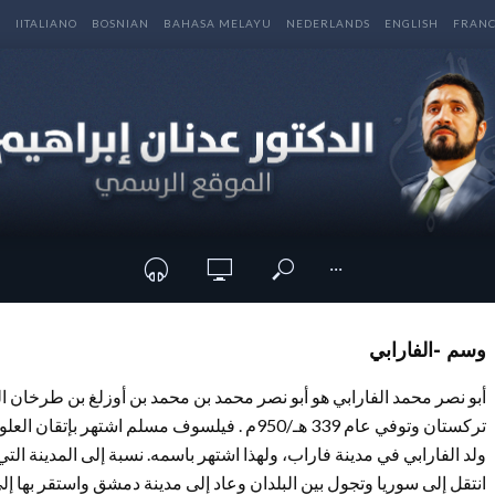
E
IITALIANO
BOSNIAN
BAHASA MELAYU
NEDERLANDS
ENGLISH
FRANC
···
وسم -الفارابي
تركستان وتوفي عام 339 هـ/950م . فيلسوف مسلم اشتهر بإتقان العلوم الحكمية وكانت له قوة في صناعة الطب.
ولد الفارابي في مدينة فاراب، ولهذا اشتهر باسمه. نسبة إلى المدينة التي
انتقل إلى سوريا وتجول بين البلدان وعاد إلى مدينة دمشق واستقر بها إل