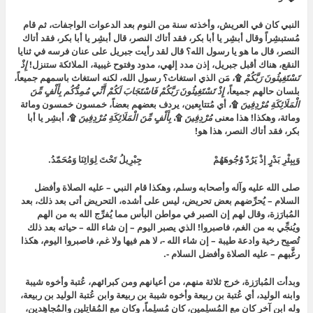
النبي كان في العريش، وأخذته سنة من النوم بعد الدعوات الواجفات، ثم قام
مُستبشِراً وقال أبشِر يا أبا بكر، فقد أتاك النصر، قال أبشِر يا أبا بكر، فقد أتاك
النصر، قال ما هو يا رسول الله؟ قال لقد رأيت جبريل على عنان فرسه في ثنايا
النقع، هناك أقبل جبريل، إذن مدد إلهي، مدود وفتوح غيبية، الملائكة ستنزل!
إِذْ
تَسْتَغِيثُونَ رَبَّكُمْ
۩
، مَن الذي استغاث؟ رسول الله، لكنه استغاث باسمهم جميعاً،
بلسان حالهم جميعاً،
إِذْ تَسْتَغِيثُونَ رَبَّكُمْ فَاسْتَجَابَ لَكُمْ أَنِّي مُمِدُّكُم بِأَلْفٍ مِّنَ
الْمَلَائِكَةِ مُرْدِفِينَ
۩
، أي مُتتابِعين، يردف بعضهم بعضاً، خمسون خمسون ومائة
ومائة، وهكذا! هذا معنى
مُرْدِفِينَ
۩
،
بِأَلْفٍ مِّنَ الْمَلَائِكَةِ مُرْدِفِينَ
۩
، أبشِر يا أبا
بكر، فقد أتاك النصر، هذا هو!
وَبِبِئْرِ بَدْرٍ إذْ يَرُدّ وُجُوهَهُمْ جِبْرِيلُ تَحْتَ لِوَائِنَا وَمُحَمّدُ.
صلى الله عليه وآله وأصحابه وسلم، وهكذا قام النبي – عليه الصلاة وأفضل
السلام – يُحرِّضهم بعض تحريض، ليس على أشده، التحريض أتى بعد ذلك، بعد
المُبارَزة، وقال لهم إن الصبر في مواطن البأس مما يُفرِّج الله به من الهم
ويُنجِّي به من الغم، فاصبروا! الذي يصبر اليوم – إن شاء الله – حياته بعد ذلك
تُصبِح رخية وادعة طيبة – إن شاء الله -، لا هم فيها ولا غم، فاصبروا اليوم، هكذا
رغَّبهم – عليه الصلاة وأفضل السلام -.
وبدأت المُبارَزة، خرج ثلاثة منهم، من أعيانهم ومن كبرائهم، عُتبة وأخوه شيبة
وابنه الوليد، أي عُتبة بن ربيعة وأخوه شيبة بن ربيعة وابن عُتبة الوليد بن ربيعة،
وله ابن آخر كان مع المُسلِمين، كان مُسلِماً، وكان مع المُقاتِلين والمُجاهِدين،