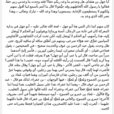
أبا جهل بن هشام، هل وجدتم ما وعد ربكم حقاً؟ فقد وجدت ما وعدني ربي حقاً،
فقالوا يا رسول الله أتُخاطِبهم وقد جيَّفوا؟ قال ما أنتم بأسمع لما أقول منهم
ولكنهم لا يستطيعون الإجابة، يسمعون! وهذا وعد الله – تبارك وتعالى -، وهذا
نصر الله الذي وعد به.
كان منهم كما ذكر النبي هنا أبو جهل – لعنة الله تعالى عليه -، أبو جهل في بداية
المعركة كان في غابة من الرجال، أسنة ورماح! ويقولون
أبو الحكم لا يُوصَل
إليه
، هذا رأسهم،
أبو الحكم لا يُوصَل إليه
، لكن تحت كرات المُجاهِدين الأشاوس
الميامين تفرَّق عنه هؤلاء صرعى، ومنهم مَن أطلق ساقه أو ساقيه للريح، حتى
ظل وحده، يقول عبد الرحمن بن عوف والحديث صحيح – في الصحيحين -، يقول
فجاءني فتيان – أي غُلمان صغيران، ليسا رجلين كبيرين -، فأسر إلىّ أحدهما
سراً من صاحبه، قال لي يا عم، أين أبو جهل؟ هو لا يعرفه، فقلت له يا ابن أخي،
وما تُريد إليه؟ قال أقسمت إن رأيته لأقتلنه أو أموت دونه، عجيب! ما هذا الفتى؟
قال ثم جاءني أخوه – الفتى الآخر – وقال يا عم، أين أبو جهل؟ وقال مثله، قال
فأشرت لهما إليه، قال وما يسرني أنني بهما بين رجلين، أي وقوفي بينهما خيرٌ
وأحسن من أن أقف بين رجلين، هذان فارسان كبيران، وهما فتيان، مُعاذ بن
عمرو بن الجموح ومُعوِّذ أو مُعوَّذ – فيها الوجهان – بن عفراء، لذلك هو قال – عبد
الرحمن بن عوف قال – وهما ابنا عفراء، هذا على سبيل التغليب، هما ليسا ابنا
عفراء، فقط مُعوِّذ فعلاً ابن عفراء، وعفراء أمه، لكنه قالها على سبيل التغليب،
وإلا فالأول – مُعاذ بن عمرو بن الجموح – أبوه سيسقط شهيداً في أُحد، معروف
الأعرج! عمرو بن الجموح، والثاني هو مُعوِّذ أو مُعوَّذ بن عفراء، قال فلما دللتهما
عليهما – أشرت إليه – شدا عليه كالصخرين، هذان الفتيان! فجعلا يضربانه حتى
الخمد.