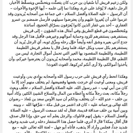
ولكن زعيم قريش أبا سُفيان بن حرب كان يتصنَّت ويتحسَّس ويتسقَّط الأخبار،
الرجل داهية، لا يُؤخَذ على غرة، وهكذا نما إلى علمه – أيها الإخوة والأخوات –
أن الرسول – عليه الصلاة وأفضل السلام – في جماعة من أصحابه يُريدون وقد
عزموا على أن يُغيروا عليهم وأن يعترضوا سبيلهم، فأرسل ضمضم بن عمرو
الغفاري – أحد بني غفار الذين كانوا يُعرَفون بسرّاق الحجيج، أساتذة
ومُتخصِّصون في قطع الطريق وفي أمثال هذه الشؤون – إلى قريش
يستنفرهم، يستنفرهم للزود وحماية أموالهم وعيرهم، فأقبل هذا الرجل وقد
جدع أذني بعيره وشق أنفه وأيضاً حوَّل رحله ومزَّق ثوبه، أي الرجل يُريد أن
يستنفرهم بكل سبب وبكل حيلة، فلما وصل قال
يا معشر قريش اللطيمة
اللطيمة، واللطيمة المقصود بها العير التي تحمل أموال التجارة، ليس من
اللطم، قال اللطيمة اللطيمة، محمد وأصحابه يُريدون أن يعترضوا عيركم، وأن
يأخذوا أموالكم، ولا أرى أنكم تُدرِكوها، الغوث الغوث!
وهكذا انحط رأي قريش على حرب رسول الله وأصحابه بوادي بدر، وأوعبت
قريش، ومعنى أوعبت أي خرجت بقضها وقضيضها، لم يتخلَّف منهم أحد إلا ما
كان من أبي لهب – عم رسول الله، عليه الصلاة وأفضل السلام -، تخلَّف وبعث
رجلاً مكانه، بعث رجلاً مكانه وأعطاه من المال والسلاح الشيئ الكثير، وكاد أُمية
بن خلف – عدو الله – أن يتخلَّف، وذلكم أن سيد الأوس سعد بن مُعاذ – رضوان
الله تعالى ورحماته عليه – كان قد اعتمر من قبل مكة – شرَّفها الله -، وبينه
وبين أُمية بن خلف صداقة قديمة، فقال له
لقد سمعت الرسول – عليه الصلاة
وأفضل السلام – يقول إنهم قاتلوك، والرجل يعلم أنه نبي حق، وإذا قال صدق،
قال أقال بمكة؟ قال لا أدري
، فلما حصل هذا الاستنفار دخله رعب شديد وخوف
شديد جداً، فجلس وأراد ألا يذهب، فأتاه أبو جهل – لعنة الله تعالى عليه – مع
عُقبة بن أبي مُعيط، وأبو جهل معه مكحلة ومعه مرود للاكتحال، والآخر معه