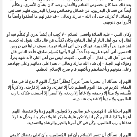
بعد ذلك عما كان بخصوص الغنائم والأنفال، وعما كان بشأن الأسرى، ونتكلَّم
أيضاً عن فضائل البدريين، عن فضائل وخصائص ومزايا البدريين، فلهم خصائص
وفضائل لا تُدرَك، حتى أن الله – تبارك وتعالى – قد غفر لهم ما أسلفوا وأيضاً ما
أخَّروا من ذنوبهم.
وكان النبي – عليه الصلاة وأفضل السلام – لا يُحِب أن يُشنأ بدري أو يُتكلَّم فيه أو
يُقال إنه من أهل النار أو أهل النفاق، وكان يُكذِّب مَن قال ذلك، يقول له كذبت،
لقد شهد بدراً والحُديبية، فهناك رجل أتى أشياء غريبة، سوف نراها في دروس
التفسير، أتى أشياء غريبة جداً جداً، أي لا يأتيها مُسلِم صادق، فأحد الناس قال
إنه من أهل النار، فقال – أي النبي – كذبت، ليس من أهل النار، لأنه شهد بدراً،
وهؤلاء لهم الجنة – إن شاء الله تبارك وتعالى -، نعم! على دمائهم وعلى جهادهم
وعلى متونهم وبأعضادهم وبأكفهم قام صرح الإسلام العظيم.
اللهم إنا نسألك أن تنصرنا نصراً عزيزاً مُظفَّراً مُؤزَّراً، اللهم لا تدع لنا في هذا
المقام الكريم في هذا اليوم العظيم ذنباً إلا غفرته، ولا هماً إلا فرَّجته، ولا كرباً إلا
نفَّسته، ولا ميتاً إلا رحمته، ولا غائباً إلا رددته، ولا أسيراً إلا أحسنت فكاكه يا رب
العالمين، ولا مديناً إلا قضيت عنه دينه.
اللهم اجعلنا هُداةً مُهتدين، غير ضالين ولا مُضِلين، اللهم زِدنا ولا تنقصنا، اللهم
أعِزنا ولا تُذِلنا، اللهم كُن لنا ولا تكن علينا، وامكر لنا ولا تمكر بنا، وخذِّل عنا ولا
تخذلنا يا رب العالمين، وكَن في كل أمرنا بالخير والرشاد والتسديد.
اللهم إنا نسألك أن تنصر الإسلام وأن تُعِز المُسلِمين، وأن تُعلي بفضلك كلمتي