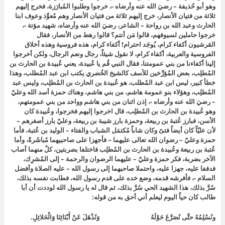
وهو أبو حُذيفة – رضيَ الله عنه وأرضاه -، خرجوا وطلبوا المُبارَزة، فخرج إليهم
ثلاثة من فتيان الأنصار، خرج إليهم ثلاثة من فتيان الأنصار وهم مُعوِّذ وعوف ابنا
الحارث وعبد الله بن رواحة – الشاعر، رضيَ الله عنه وأرضاه، شهيد مؤتة -،
خرجوا حاملين لسيوفهم، قالوا مَن أنتم؟ قالوا رهط من الأنصار، فقال
القرشيون أكفاء كرام، يُوجَد احترام! أكفاء كرام، هذه فروسية وهذه أخلاق
الفروسية والعربية، أكفاء كرام، لا نقول شيئاً، رجال ونعم الرجال، ولكن أخرجوا
إلينا أكفاءنا من بني عمومتنا، فقال النبي قُم يا عُبيدة، يعني عُبيدة بن الحارث بن
المُطلِب، بعض المُؤرِّخين للأسف كالشيخ الخُضري يكتب ابن عبد المُطلب، وهذا
خطأ كبير، ليس ابن عبد المُطلب، هو عُبيدة بن الحارث بن المُطلِب، وليس عبد
المُطلِب، وهؤلاء بنو عمومة هاشم، من بني هاشم، وهناك حمزة أسد الله وعليّ
– رضيَ الله عنه وأرضاه -، إذن اثنان من بني هاشم وواحد من بني عمومتهم،
وهو عُبيدة بن الحارث بن المُطلِب، قال اخرجوا إليهم فخرجوا، وعُبيدة كان
الأسن، فبارز عُتبة بن ربيعة، وحمزة بارز شيبة بن ربيعة، وعليّ بارز أصغرهم –
لأن عليّاً كان أيضاً فتىً وكان شاباً مُكتمَل الشباب والفتاء – الوليد بن عُتبة، فأما
حمزة وعليّ – رضوان الله تعالى عليهما – فأجهزا على صاحبيهما مُباشَرةً، وأما
عُتبة بن ربيعة وعُبيدة بن الحارث بن المُطلِب فاختلفا بضربتين، كلٌ منهما أصاب
الآخر بضربة، فكر حمزة وعليّ – عليهما الرضوان والرحمة – إلى المُشرِك،
فدففا عليه، جهزا عليه، واحتملا صاحبهما إلى رسول الله – عليه الصلاة وأفضل
السلام -، فأفرشه قدمه، وضع خده على قدم رسول الله، فطابت نفسه بذلك،
سُرَّ بذلك، هذا الشهيد الحي سُرَّ بذلك، ثم قال له يا رسول الله لوددت أن أبا
طالب كان حياً اليوم ليعلم أني أحق به من قوله:
ونُسْلِمُهُ حتَّى نُصَرَّعَ حَوْلَهُ وَنُذْهَلَ عَنْ أَبْنَائِنَا وَالْحَلائِلِ.