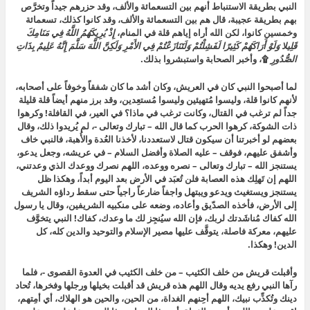
النبي بطريقة الاستنباط أنهم بين التسعمائة والألف، وقد حزرهم جيداً وتخرَّص
بهم بطريقة عجيبة، قال هم بين التسعمائة والألف، وقد كانوا كذلك، تسعمائة
وخمسين كانوا، لكن الله أراه إياهم قلة في المنام،
إِذْ يُرِيكَهُمُ اللَّهُ فِي مَنَامِكَ
قَلِيلا وَلَوْ أَرَاكَهُمْ كَثِيرًا لَفَشِلْتُمْ وَلَتَنَازَعْتُمْ فِي الأَمْرِ وَلَكِنَّ اللَّهَ سَلَّمَ إِنَّهُ عَلِيمٌ بِذَاتِ
الصُّدُورِ
۩
، وأخبر الصحابة واستبشروا بذلك.
لما أصبحوا النبي كان في العريش، وكان أشد ما كان شفقاً وخوفاً على أصحابه،
لأنهم كانوا قلة، وليسوا مُتهيئين وليسوا مُستعِدين، وقد برز منهم أيضاً قلة قليلة
جداً لم ترغب في القتال، وكانت ترغب في ماذا؟ في العير، في القافلة! وكرهوا
ذات الشوكة، كرهوا الحرب كما قال الله – تبارك وتعالى -، لم يُريدوا ذلك، وقال
بعضهم لو أخبرتنا أن سيكون قتال لاستعددنا، لأخذنا العُدة والأُهبة
، فالنبي خاف
وأشفق عليهم، فوقف – عليه الصلاة وأفضل السلام – في عريشه، وجعل يدعو،
يستنجز الله – تبارك وتعالى – نصره ووعده،
اللهم نصرك ووعدك الذي وعدتني،
اللهم إن تَهلِك هذه العصابة فلن تُعبَد في الأرض بعد اليوم أبداً،
وهكذا ظل
يستنجز ويستغيث ويدعو ويبتهل واجفاً ضارعاً راجياً حتى سقط رداؤه الشريف
إلى الأرض، فأخذه الصدّيق وأعاده، وضعه على منكبيه الشريفين، وقال
يا رسول
الله كفاك مُناشَدتك لربك، فإن الله سيُنجِز لك ما وعدك، كفاك!
النبي يتخوَّف
عليهم، معركة فاصلة، يتوقَّف عليها مصير الإسلام والتوحيد والدين كله، كل
الدين! وهكذا.
وأقبلت قريش من خلف الكثيب – من خلف الكثيب في العدوة القصوى -، فلما
رآها النبي رفع يديه وقال
اللهم هذه قريش قد أقبلت بخيلها ورجلها وفخرها، تُحاد
دينك وتُكذِّب نبيك، اللهم أحِنهم الغداة، من الحين، والحين هو الهلاك، أي أمِتهم،