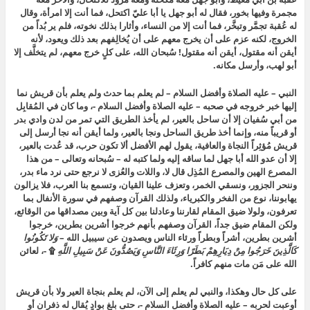
مجمرة وفيها بخور، فقال له أبو جهل
يا أبا عليّ اكتحل، فما أنت إلا امرأة
، وقال
له عُقبة
تجمَّر وتبخَّر، فما أنت إلا من النساء
، وأثارا بذلك نخوته، فلم ير بُداً من
الخروج، لكنه عزم على أن يخرج معهم على أن يُخالِفهم بعد ذلك ويعود، لأنه
أيقن أنه مقتول، أيقن أنه مقتول! سُبحان الله، على كلٍ خرج معهم، لم يتخلَّف إلا
أبو لهب، وأرسل مكانه.
النبي – عليه الصلاة وأفضل السلام – لم يعلم بما حدث ولم يعلم بأن قريش نما
إليها خبر خروجه في صحبه – عليه الصلاة وأفضل السلام -، وما كان في المُقابِل
من أبي سُفيان إلا أن ساحل بالعير، لم يأخذ الطريق التي تمر من لدن وادي بدر
أو قريباً منه، وإنما أخذ طريق الساحل ونجا بالعير، ولما أيقن أنه نجا أرسل إلى
قريش مُؤثِراً النجاة والعافية، يقول لهم
الأفضل ألا تكون حرب، قد عُدت بالعير
،
إلا أن عدو الله أبا جهل لما ساقه إليه ولما كتبه له – سُبحانه وتعالى – من هذا
المصرع الهين والمصرع المُذِل قال
لا، واللات والعُزى لا نرجع حتى نرد ماء بدر،
وننحر الجزور، ونسقي الخمر، وتعزف علينا القيان، وتسمع بنا العرب، فلا يزالون
يهابوننا
، نوع من الفخر والكبرياء، ولذلك القرآن وصفهم في سورة الأنفال بما
تعرفون، ولولا ضيق المقام لقارننا وعادلنا بين كل آية وبين مصداقها من الوقائع،
ولكن المقام ضيق جداً، القرآن وصفهم بأنهم خرجوا أشرين بطرين، خرجوا
أشرين بطرين، أشراً وبطراً ورئاء الناس ويصدون عن سيبيل الله –
وَلا تَكُونُوا
كَالَّذِينَ خَرَجُوا مِنْ دِيَارِهِمْ بَطَرًا وَرِئَاءَ النَّاسِ وَيَصُدُّونَ عَنْ سَبِيلِ اللَّهِ
۩
-، لعائن
الله على مَن مات منهم كافراً.
على كل حال وهكذا، والنبي لم يعلم إلى الآن، لم يعلم بنجاة العير ولا بأن قريش
أوعبت لحربه – عليه الصلاة وأفضل السلام -، حتى بلغ بوادٍ يُقال له ذفران أو