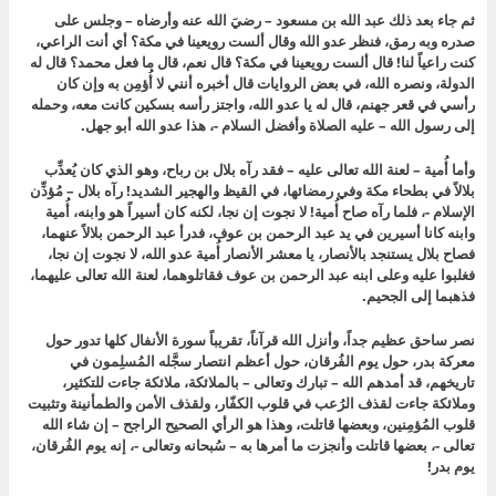
ثم جاء بعد ذلك عبد الله بن مسعود – رضيَ الله عنه وأرضاه – وجلس على
صدره وبه رمق، فنظر عدو الله وقال ألست رويعينا في مكة؟ أي أنت الراعي،
كنت راعياً لنا! قال ألست رويعينا في مكة؟ قال نعم، قال ما فعل محمد؟ قال له
الدولة، ونصره الله، في بعض الروايات قال أخبره أنني لا أُؤمِن به وإن كان
رأسي في قعر جهنم، قال له يا عدو الله، واجتز رأسه بسكين كانت معه، وحمله
إلى رسول الله – عليه الصلاة وأفضل السلام -، هذا عدو الله أبو جهل.
وأما أُمية – لعنة الله تعالى عليه – فقد رآه بلال بن رباح، وهو الذي كان يُعذِّب
بلالاً في بطحاء مكة وفي رمضائها، في القيظ والهجير الشديد! رآه بلال – مُؤذِّن
الإسلام -، فلما رآه صاح أُمية! لا نجوت إن نجا، لكنه كان أسيراً هو وابنه، أُمية
وابنه كانا أسيرين في يد عبد الرحمن بن عوف، فدرأ عبد الرحمن بلالاً عنهما،
فصاح بلال يستنجد بالأنصار، يا معشر الأنصار أُمية عدو الله، لا نجوت إن نجا،
فغلبوا عليه وعلى ابنه عبد الرحمن بن عوف فقاتلوهما، لعنة الله تعالى عليهما،
فذهبما إلى الجحيم.
نصر ساحق عظيم جداً، وأنزل الله قرآناً، تقريباً سورة الأنفال كلها تدور حول
معركة بدر، حول يوم الفُرقان، حول أعظم انتصار سجَّله المُسلِمون في
تاريخهم، قد أمدهم الله – تبارك وتعالى – بالملائكة، ملائكة جاءت للتكثير،
وملائكة جاءت لقذف الرُعب في قلوب الكفّار، ولقذف الأمن والطمأنينة وتثبيت
قلوب المُؤمِنين، وبعضها قاتلت، وهذا هو الرأي الصحيح الراجح – إن شاء الله
تعالى -، بعضها قاتلت وأنجزت ما أمرها به – سُبحانه وتعالى -، إنه يوم الفُرقان،
يوم بدر!