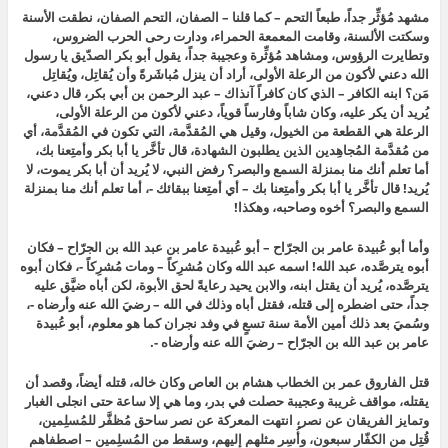
مشهد مُؤثِّر جداً، طبعاً التحم – كما قلنا – الصفان، التحم الصفان، نطقت الأسنة
وسكتت الألسنة، وقامت المعمعة الحمراء، ودارت رحى الحرب الضروس،
وتطايرت الرؤوس، ومشاهد مُؤثِّرة وعجيبة جداً، يقول أبو بكر الصدّيق يا رسول
الله دعني لأكون من الرعلة الأولى، أراد أن ينزل مُباشَرةً وأن يُقاتِل، ويُقاتِل
مَن؟ ابنه الكافر – الذي كان كافراً آنذاك – عبد الرحمن بن أبي بكر، قال دعني،
يُريد أن يكر عليه، وكان شاباً وفارساً قوياً، دعني لأكون من الرعلة الأولى،
الرعلة هي القطعة من الخيول، وقيل هي المُقدَّمة، التي تكون في المُقدَّمة، أي
من مُقدَّمة المُجاهِدين الذين يطلبون الشهادة، قال تأخَّر يا أبا بكر وأمتِعنا بك،
أما تعلم أنك منا بمنزلة السمع والبصر؟ رفض النبي، لا يُريد أن أبا بكر يموت، لا
يُريد! قال تأخَّر يا أبا بكر وأمتِعنا بك – أي أمتِعنا ببقائك -، أما تعلم أنك منا بمنزلة
السمع والبصر؟ أخوه وصاحبه، وهكذا!
وأما أبو عُبيدة عامر بن الجرّاح – أبو عُبيدة عامر بن عبد الله بن الجرّاح – فكان
أبوه يترصَّده، عبد الله! اسمه عبد الله وكان مُشرِكاً – ومات مُشرِكاً -، فكان أبوه
يترصَّده، يُريد أن يقتل ابنه، والابن يحيد رعايةً لحق الأبوة، لكن أباه ضيَّق عليه
جداً، حتى اضطره إلى قتله، فقتل أباه وذلك في الله – رضيَ الله عنه وأرضاه -،
وسُميَ بعد ذلك أمين الأمة سنة تسعٍ في وفد نجران كما هو معلوم، أبو عُبيدة
عامر بن عبد الله بن الجرّاح – رضيَ الله عنه وأرضاه -.
قتل الفاروق عمر بن الخطاب هشام بن العاص وكان خاله، قتله أيضاً، وقصد أن
يقتله، مواقف غريبة وعجيبة حصلت في بدر، وما هي إلا ساعة حتى انجلى الغبار
وتمايز الفريقان عن نصر، انتهت المعركة عن نصر ساحق مُظفَّر للمُسلِمين،
قُتِل من الكفّار سبعون، وأُسِر مثلهم إليهم، وسقط من المُسلِمين – اصطفاهم