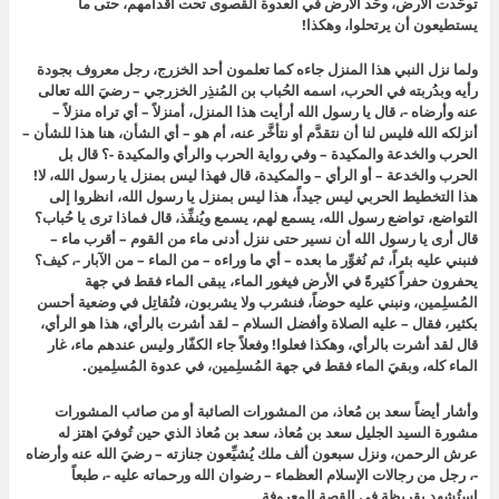
توحَّدت الأرض، وحَّد الأرض في العدوة القصوى تحت أقدامهم، حتى ما
يستطيعون أن يرتحلوا، وهكذا!
ولما نزل النبي هذا المنزل جاءه كما تعلمون أحد الخزرج، رجل معروف بجودة
رأيه وبدُربته في الحرب، اسمه الحُباب بن المُنذِر الخزرجي – رضيَ الله تعالى
عنه وأرضاه -، قال يا رسول الله أرأيت هذا المنزل، أمنزلاً – أي تراه منزلاً –
أنزلكه الله فليس لنا أن نتقدَّم أو نتأخَّر عنه، أم هو – أي الشأن، هنا هذا للشأن –
الحرب والخدعة والمكيدة – وفي رواية الحرب والرأي والمكيدة -؟ قال بل
الحرب والخدعة – أو الرأي – والمكيدة، قال فهذا ليس بمنزل يا رسول الله، لا!
هذا التخطيط الحربي ليس جيداً، هذا ليس بمنزل يا رسول الله، انظروا إلى
التواضع، تواضع رسول الله، يسمع لهم، يسمع ويُنفِّذ، قال فماذا ترى يا حُباب؟
قال أرى يا رسول الله أن نسير حتى ننزل أدنى ماء من القوم – أقرب ماء –
فنبني عليه بئراً، ثم نُغوِّر ما بعده – أي ما وراءه – من الماء – من الآبار -، كيف؟
يحفرون حفراً كثيرةً في الأرض فيغور الماء، يبقى الماء فقط في جهة
المُسلِمين، ونبني عليه حوضاً، فنشرب ولا يشربون، فنُقاتِل في وضعية أحسن
بكثير، فقال – عليه الصلاة وأفضل السلام – لقد أشرت بالرأي، هذا هو الرأي،
قال لقد أشرت بالرأي، وهكذا فعلوا! وفعلاً جاء الكفّار وليس عندهم ماء، غار
الماء كله، وبقيَ الماء فقط في جهة المُسلِمين، في عدوة المُسلِمين.
وأشار أيضاً سعد بن مُعاذ، من المشورات الصائبة أو من صائب المشورات
مشورة السيد الجليل سعد بن مُعاذ، سعد بن مُعاذ الذي حين تُوفيَ اهتز له
عرش الرحمن، ونزل سبعون ألف ملك يُشيِّعون جنازته – رضيَ الله عنه وأرضاه
-، رجل من رجالات الإسلام العظماء – رضوان الله ورحماته عليه -، طبعاً
استُشهِد بقريظة في القصة المعروفة.