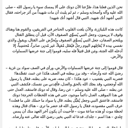
نحن الذين فعلنا هذا، صُرِّعنا الآن دونك على ألا يمسك سوء يا رسول الله – صلى
الله عليه وآله وأصحابه وسلم -، ثم لم يلبث أن مات شهيداً من أثر جراحته، فقال
النبي أشهد أنك شهيد, النبي قال أشهد أنك شهيد!
كانت هذه المُبارَزة، والآن بلغت القلوب الحناجر في الفريقين، والقوم هنا وهناك
وقوف لا يريمون، وجعل النبي يُسوِّي الصفوف الآن، قبل أن ينطلق القتال
ويلتحم الصفان، جعل النبي يُسوِّي الصفوف ويُحرِّض على القتال، ويقول والذي
نفسي بيده لا يُقاتِلهم اليوم رجلٌ فيُقتَل مُقبِلاً، غير مُدبِر، صابراً، مُحتسِباً، إلا
أدخله الله الجنة، ومَن قتل قتيلاً فله سلبه، قوموا إلى جنة عرضها السماوات
والأرض.
قال قوموا إلى جنة عرضها السماوات والأرض، ورأى في الصف سواد بن غزية –
رضيَ الله عنه وأرضاه – وقد برز ببطنه في الصف هكذا عن عمد، تقصَّدها!
فضربه النبي بقضيب – عود هكذا – كان معه، ضربه على بطنه، فقال يا رسول
الله أوجعتني، وقد بعثك الله بالحق والعدل، فأقِدني من نفسك، فكشف النبي
عن بطنه – صلى الله عليه وسلم – عن رضا، وقال له دونك فاستقد، العدل حتى
في هذا الموقف، العدل دائماً موجود، حتى في هذه اللحظات الحرجة! دونك
فاستقد، فاعتنق النبي وجعل يُقبِّل بطنه، قال يا سواد ما حملك على ما فعلت؟
عرف النبي مقصوده، فقال يا رسول الله قد حضر ما ترى – هناك قتال وهذه
لحظة موت أو هذه ساعة موت – فأحببت أن يكون آخر العهد منك أن يمس
جِلدي – هذا اسم – جلدك، فدعا له النبي بخير، رضيَ الله تعالى عنه وأرضاه.