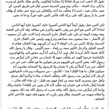
نقول لك اذهب أنت وربك فقاتلا إنا معكما مُقاتِلون، والذي بعثك بالحق لو سرت
بنا إلى برك الغماد – مكان بينه وبين المدينة خمس ليال
في طريق اليمن، أي
بعيد، مكان بعيد – لسرنا لا يتخلَّف منا أحد، ولنُقاتِلن من دونه حتى نبلغه أو نهلك،
فسر بنا يا رسول الله على بركة الله، فأثنى النبي عليه خيراً، ودعا له بخير.
لكن النبي جعل يقول أيضاً أيها الناس أشيروا علىّ، أشيروا علىّ أيها الناس،
لماذا؟ لأن النبي هو أحق مَن وفى بالعهد والتزم نص ميثاقه، وقد كان في العقبة
بيعة، وهذه البيعة لم تكن على القتال خارج المدينة، إنما كانت على أن يمنعوه –
أي الأنصار – مما يمنعون منه نساءهم وذراريهم، وليس على القتال خارج
المدينة، ولذلك النبي من باب الوفاء لا يُريد أن يُلزِمهم بهذا القتال، فقام له
السيد الجليل والرجل الكبير سعد بن مُعاذ – سيد الأوس – وقال يا رسول الله
كأنك تعنينا، كأنك تُريدنا، قال نعم، أنا أُريدكم، أنا أُريد مشورتكم، والمُهاجِرون
بالمُناسَبة خرجوا كلهم، لم يتخلَّف منهم إلا عثمان بن عفان، كان يُمرِّض بنت
رسول الله، بعض الذين في قلوبهم مرض يقولون
ها هو تخلَّف حتى عن بدر،
أتخلَّف عن بدر؟ أصلاً لم يكن لا عثمان ولا الرسول ولا الصحابة يعلمون أنه
سيكون قتال، ما هذا الإفك؟ هذا – للأسف – من تسويلات ونزعات
الشياطين،
الرجل كان يُمرِّض بنت رسول الله، وتخلَّف المئات، مئات! وكانوا أهل صدق
وأهل حق، وسنرى كلمة سعد بن مُعاذ فيهم بعد قليل – إن شاء الله تعالى -،
فلماذا يُقال بالذات في عثمان إنه تخلَّف لأنه كان يجبن عن اللقاء؟ حاشاه وكلا،
وإنما كان يُمرِّض بنت رسول الله، ولقد ضرب له رسول الله بعد ذلك بسهم،
وأعطاه سهمه من الغنيمة، وقال ومَن ضُرِب له بسهم فقد شهد، فأنا في حٌكم
الشاهد.
على كلٍ لم يتخلَّف أحد من المُهاجِرين إلا عثمان بن عفان، والنبي الآن لا يُريد