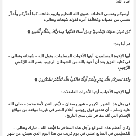
عباد الله:
أوصيكم ونفسي الخاطئة بتقوى الله العظيم ولزوم طاعته، كما أُحذِّركم وأُحذِّر
نفسي من عصيانه ومُخالَفة أمره لقوله سُبحانه وتعالى:
مَّنْ عَمِلَ صَالِحًا فَلِنَفْسِهِ ۖ وَمَنْ أَسَاءَ فَعَلَيْهَا ۗ وَمَا رَبُّكَ بِظَلَّامٍ لِّلْعَبِيدِ
۩
ثم أما بعد:
أيها الإخوة المسلمون، أيتها الأخوات المسلمات، يقول الله – سُبحانه وتعالى –
في كتابه العزيز بعد أن أعوذ بالله من الشيطان الرجيم،
بسم الله الرَّحْمَنِ
الرَّحِيمِ:
وَلَقَدْ نَصَرَكُمُ اللَّهُ بِبَدْرٍ وَأَنتُمْ أَذِلَّةٌ فَاتَّقُواْ اللَّهَ لَعَلَّكُمْ تَشْكُرُونَ
۩
أيها الإخوة الأحباب، أيتها الأخوات الفاضلات:
في مثل هذا الشهر الكريم – شهر رمضان – قيَّض القدر لأمة محمد – صلى الله
عليه وسلم – أن تخفق فوق رؤوسها أعلام النصر في غيرما موقعة من مواقع
الإسلام التي تُعَد مفاخر على مدى التاريخ.
وكان أعظم هذه المواقع وأجل هذه المفاخر ما قيَّضه الله – تبارك وتعالى –
للمُسلِمين في السابع عشر، في يوم قريب من هذا اليوم الذي نعيش، من شهر