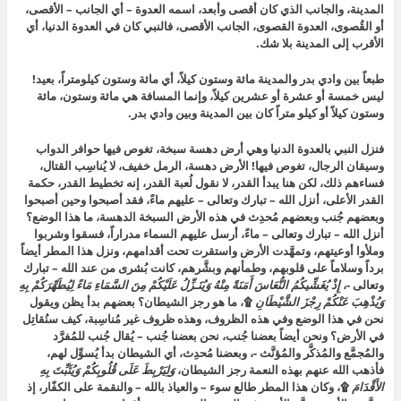
المدينة، والجانب الذي كان أقصى وأبعد، اسمه العدوة – أي الجانب – الأقصى،
أو القُصوى، العدوة القصوى، الجانب الأقصى، فالنبي كان في العدوة الدنيا، أي
الأقرب إلى المدينة
بلا شك.
طبعاً بين وادي بدر والمدينة مائة وستون كيلاً، أي مائة وستون كيلومتراً، بعيد!
ليس خمسة أو عشرة أو عشرين كيلاً، وإنما المسافة هي مائة وستون، مائة
وستون كيلاً أو كيلو متراً كان بين المدينة وبين وادي بدر.
فنزل النبي بالعدوة الدنيا وهي أرض دهسة سبخة، تغوص فيها حوافر الدواب
وسيقان الرجال، تغوص فيها! الأرض دهسة، الرمل خفيف، لا يُناسِب القتال،
فساءهم ذلك، لكن هنا يبدأ القدر، لا نقول لُعبة القدر، إنه تخطيط القدر، حكمة
القدر الأعلى، أنزل الله – تبارك وتعالى – عليهم ماءً، فقد أصبحوا وحين أصبحوا
وبعضهم جُنب وبعضهم مُحدِث في هذه الأرض السبخة الدهسة، ما هذا الوضع؟
أنزل الله – تبارك وتعالى – ماءً، أرسل عليهم السماء مدراراً، فسقوا وشربوا
وملأوا أوعيتهم، وتمهَّدت الأرض واستقرت تحت أقدامهم، ونزل هذا المطر أيضاً
برداً وسلاماً على قلوبهم، وطمأنهم وبشَّرهم، كانت بُشرى من عند الله – تبارك
وتعالى -،
إِذْ يُغَشِّيكُمُ النُّعَاسَ أَمَنَةً مِنْهُ وَيُنَـزِّلُ عَلَيْكُمْ مِنَ السَّمَاءِ مَاءً لِيُطَهِّرَكُمْ بِهِ
وَيُذْهِبَ عَنْكُمْ رِجْزَ الشَّيْطَانِ
۩
، ما هو رجز الشيطان؟ بعضهم بدأ يظن ويقول
نحن في هذا الوضع وفي هذه الظروف، وهذه ظروف غير مُناسِبة، كيف سنُقاتِل
في الأرض؟ ونحن أيضاً بعضنا جُنب، نحن بعضنا جُنب – يُقال جُنب للمُفرَّد
والمُجمَّع والمُذكَّر والمُؤنَّث -، وبعضنا مُحدِث،
أي الشيطان بدأ يُسوِّل لهم،
فأذهب الله عنهم بهذه النعمة رجز الشيطان،
وَلِيَرْبِطَ عَلَى قُلُوبِكُمْ وَيُثَبِّتَ بِهِ
الأَقْدَامَ
۩،
وكان هذا المطر طالع سوء – والعياذ بالله – والنقمة على الكفّار، إذ