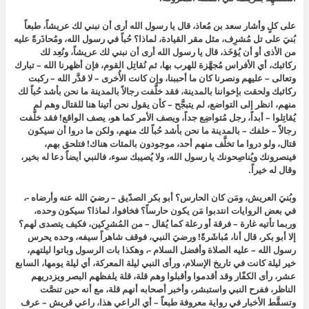
على كلٍ وأشار سعد بن مُعاذ، قال يا رسول الله أرى أن نبني لك عريشاً، طبعاً
بُنيَ على تل مُشرِف، مثل مقر القيادة، لماذا؟ حُباً في رسول الله، ومُحاذَرةً عليه
من الأذى أو أن يُؤخَذ، قال يا رسول الله أرى أن نبني لك عريشاً، ونُعِد لك
ركائبك، أي الأفراس مُجهَّزة للهرب بها، ثم نُقاتِل القوم، فإن أظهرنا الله – تبارك
وتعالى – عليهم ونصرنا كان ما أحببنا، وإن كانت الأُخرى – لا قدَّر الله – ركبت
ركائبك ولحقت بإخواننا بالمدينة، فقد خلَّفت رجالاً بالمدينة ما نحن بأشد حُباً لك
منهم، انظر إلى التواضع، لم يتبجَّح – كأن يقول نحن أتينا هنا للقتال وهم لم
يُقاتِلوا – أبداً، رجل مُتواضِع جداً، ويصف الأمر كما هو، يصف الواقع! فقد خلَّفت
رجالاً – خلفك – بالمدينة ما نحن بأشد حُباً لك منهم، ولكن ما دروا أن سيكون
قتال، ولو دروا ما تخلَّف منهم أحد، موجودون بالمئات هناك! فتلحق بهم،
فينصرونك ويُناصِحونك يا رسول الله، ولا يُصيبك سوء، فالنبي أيضاً دعا له بخير،
وقال له خيراً.
وبُنيَ العريش، ومَن كان الحارس؟ أبو بكر الصدّيق – رضيَ الله عنه وأرضاه -،
في بعض الروايات انتدبوا مَن يكون حارساً؟ فخافوا، لماذا؟ سيكون وحده،
وربما تأتيه غارة – فرقة أو رعلة كما يُقال – من المُشرِكين، فكيف يتصدى لهم؟
إلا أبو بكر، قال أنا، مُباشَرةً! ورضيَ النبي، فوقف شاهراً سيفه، وحده يحرس
رسول الله – عليه الصلاة وأفضل السلام -، وهكذا بات الرسول وباتوا ليلتهم،
خير ليلة كانت في تاريخ الإسلام، ورأى النبي ليلة المعركة، أي ليلة يومها، السابع
عشر، رأى الكفّار وقد أقدموا وأقبلوا وهم قلة، قلة يلفظهم البصر ويزدريهم
الناظر، ففرح النبي واستبشر، وأخبر أصحابه أنهم قلة، مع أنه حين تنصَّت
وتسقَّط الأخبار في رواية معروفة طبعاً – أي الراعي هذا، راعي قريش – عرف