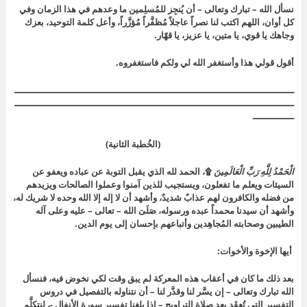
نسأل الله – تبارك وتعالى – أن يُنجِز للمُسلِمين ما وعدهم في هذا الزمان وفي
كل أوان، اللهم اكتب لنا نصراً عاجلاً مُظفَّراً مُؤزَّراً، وأعل كلمة التوحيد، بعزك
وجاهك يا قوي، يا متين، يا عزيز، يا قهّار.
أقول قولي هذا وأستغفر الله لي ولكم فاستغفروه.
ــــــــــــــــــــــــــــــــــــــــــــــــــــــــــــــــــــــــــــــــــــــــــــــــــــــ
ــــــــــــــــــــــــــــــــــــــــــــــــــــــــــــــــــــــــــــــــــــــــــــــــــــــ
ـــــــــــــــ
(الخُطبة الثانية)
الْحَمْدُ لِلَّهِ رَبِّ الْعَالَمِينَ
۩
، الحمد لله الذي يقبل التوبة عن عباده ويعفو عن
السيئات ويعلم ما تفعلون، ويستجيب للذين آمنوا وعملوا الصالحات ويزيدهم
من فضله والكافرون لهم عذابٌ شديدٌ، وأشهد أن لا إله إلا الله وحده لا شريك له،
وأشهد أن سيدنا محمداً عبده ورسوله، صَلَىَ الله – تعالى – عليه وعلى آله
الطيبين وصحابته المُجاهِدين وأتباعهم بإحسان إلى يوم الدين.
أيها الإخوة والأخوات:
بعد ذلك ما كان في أعقاب هذه المعركة لم يبق وقت لكي نخوض فيه، فنسأل
الله تبارك وتعالى – إن يسَّر لنا وقدَّر لنا – أن نتناوله بالتفصيل في دروس
التفسير التي تُعقَد بعد صلاة التراويح – إذا بلغنا تفسير سورة الأنفال -، لنتكلَّم