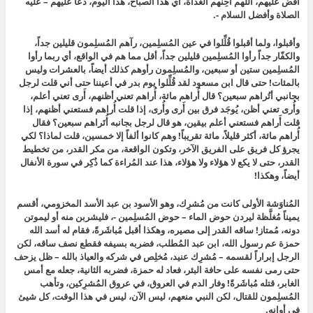
اقض عليهم، اللهم أحِنهم الغداة، أي هذا الصباح، هذا اليوم،
دعا عليهم – عليه
الصلاة وأفضل السلام -.
وأقبلوا، ولما أقبلوا قُلِّلوا في عين المُسلِمين، رآهم المُسلِمون قليلين جداً،
والكفّار جداً رأوا المُسلِمين قليلين جداً، أقل مما هم في الواقع، أي ربما رأوا
المُسلِمين ستين أو سبعين، والمُسلِمون رأوهم كذلك أيضاً، بالعشرات وليس
بالمئات! حتى قال ابن مسعود
لقد قُلِّلوا يوم بدر في أعيننا حتى أني قلت لرجل
بجانبي أتُراهم سبعين؟ قال أُراهم مائة، أُراهم تعني أظنهم، أَرى تعني أعلم،
وأُرى تعني أظن، يُوجَد فرق بين أَرى وأُرى، إذا قلت أُراهم فستعني أظنهم، إذا
قلت أَراهم فستعني أعلم بيقين، هو قال لرجل بجانبه أُتَراهم سبعين؟ فقال
أُراهم مائة،
أكثر قليلاً، مائة تقريباً! وهم كانوا ألفاً إلا خمسين، قلت لماذا؟ لكي
يجرؤ كل فريق على الفريق الآخر، وتكون الواقعة، من مكر القدر، من تخطيط
القدر، حتى لا يكع لا هؤلاء ولا هؤلاء، هذا عند المُراءة كما ذُكِر في سورة الأنفال
أيضاً، وهكذا!
المُناوَشة الأولى كانت من مُشرِك، وهو الأسود بن عبد الأسد المخزومي، أقسم
يميناً مُغلَّظة ليردن حوض الماء – حوض المُسلِمين -، فليشربن منه أو ليموتن
دونه، مُمتاز! ساقه القدر إلى مصيره، وهكذا أقبل مُباشَرةً، فقام له أسد الله
حمزة عم رسول الله، ابن عبد المُطلب، فضربه بسيفه فقطع نصف ساقه، لكن
الرجل إبراراً لقسمه – مُشرِك عنيد، مُخلِص في شركه والعياذ بالله – ظل يزحف
حتى رمى نفسه على حافة البئر، فعاد له حمزة، فضربه الثانية، جعله مع أمس
الغابر، قتله مُباشَرةً! وفار الدم في العروق، في عروق المُشرِكين، وتأهب
المُسلِمون للقتال، لكن النبي منعهم، ليس الآن، ليس في هذا الوقت، كل شيئ
في أوانه.