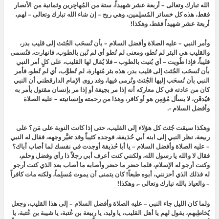
الله تبارك وتعالى – أربعة عشر شهيداً، ستة من المُهاجِرين وثمانية من الأنصار
فقط، هذه كل خسائر المُسلِمين، وهي ربح – إن شاء الله تبارك وتعالى – لهم،
أربعة عشر شهيداً فقط، وهكذا!
وأمر النبي – عليه الصلاة وأفضل السلام – بأن تُسحَب الجُثث إلى قليب بدر،
والقليب هي البئر لم تُطو، ومعنى لم تُطو أي لم تُبن بالطوب، فانهارت، فتُسمى
قليباً، فإذا طُويت – أي بُنيت بالطوب – فلا يُقال لها القليب، على كلٍ أمر النبي
بأن تُسحَب الجُثث إلى قليب بدر، هذه بئر مُنهارة، لم تُطوَّب، أي لم تُطو، فأمر
النبي بأن تُسحَب إليها الجُثث وتُرمى فيها، وقد روى الإمام الدارقطني أن النبي
كان من عادته في كل معاركه أنه إذا مر بجيفة أو إذا مر بإنسان مقتول يأمر به
فيُدفَن، لا يسأل مُؤمِن هو أو كافر، وهذا من رحمته وإنسانيته – عليه الصلاة
وأفضل السلام -.
وهكذا سيقت جُثث كل هؤلاء إلى القليب، حتى إذا كانت النوبة على مَن؟ على
ربيعة، نظر النبي إلى ابنه أبي حُذيفة، فوجده كئيباً وقد تغيَّر وجهه، فقال له النبي
– عليه الصلاة وأفضل السلام – يا أبا حُذيفة أوجدت في نفسك لما أصاب أباك؟
فقال لا والله يا رسول الله، ولكنني كنت أعرف أبي رجلاً ذا رأي وفضل وحلم،
وكنت أرجو له الإسلام، فلما حضر ما حضر وأصابه ما أصاب بعد الذي كنت أرجو
له فذلك الذي أحزنني، أبوه طبعاً! كان يتمنى أن يموت مُسلِماً، ولكنه مات كافراً
– والعياذ بالله تبارك وتعالى -، وهكذا!
ولما كان الليل جاء النبي – عليه الصلاة وأفضل السلام – إلى هذا القليب، وجعل
يُخاطِبهم، يقول لهم يا أهل القليب، يا وليد، يا ربيعة بن عُتبة، يا شيبة بن عُتبة، يا