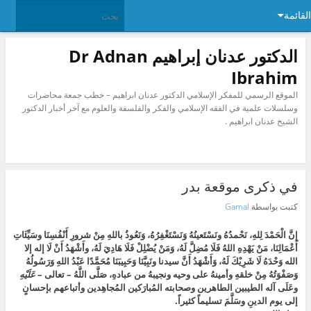
القائمة
الدكتور عدنان إبراهيم Dr Adnan
Ibrahim
الموقع الرسمي للمفكر الإسلامي الدكتور عدنان ابراهيم – خطب جمعة محاضرات
وسلسلات علمية في الفقه الإسلامي والفكر والفلسفة والعلوم مع آخر أخبار الدكتور
الشيخ عدنان ابراهيم .
في ذكرى موقعة بدر
كتبت بواسطة
Gamal‎
إِنَّ الْحَمْدَ لِلهِ، نَحْمدُهُ ونَسْتَعينُهُ وَنَسْتَغْفِرُهُ، وَنَعُوذُ باللهِ مِنْ شرورِ أَنْفُسِنَا وسَيِّئَاتِ
أَعْمَالِنَا، مَنْ يَهْدِهِ اللهُ فَلَا مُضِلَّ لَهُ، وَمَنْ يُضْلِلْ فَلَا هَادِيَ لَهُ، وأَشْهَدُ أَنْ لَا إله إلا
الله وَحْدَهُ لَا شَرِيْكَ لَهُ، وَأَشْهَدُ أَنَّ سيدنا ونَبِيَّنَا وَحَبِيبَنَا مُحَمَّدًا عَبْدُ اللهِ وَرَسُولُهُ
وَصَفْوَتُهُ مِنْ خلقهِ وأمينهُ على وحيه ونجيبهُ من عبادهِ، صَلَّى اللَّهُ – تعالى –
عَلَيْهِ
وعَلَى آله الطيبين الطاهرين وصحابته المُبارَكين المُجاهِدين وأتباعهم بإحسانٍ
إلى يوم الدينِ وسَلَّمَ تسليماً كثيراً.