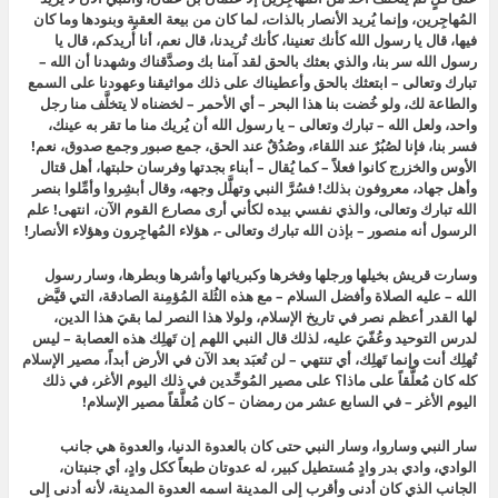
المُهاجِرين، وإنما يُريد الأنصار بالذات، لما كان من بيعة العقبة وبنودها وما كان
فيها، قال يا رسول الله كأنك تعنينا، كأنك تُريدنا، قال نعم، أنا أُريدكم، قال يا
رسول الله سر بنا، والذي بعثك بالحق لقد آمنا بك وصدَّقناك وشهدنا أن الله –
تبارك وتعالى – ابتعثك بالحق وأعطيناك على ذلك مواثيقنا وعهودنا على السمع
والطاعة لك، ولو خُضت بنا هذا البحر – أي الأحمر – لخضناه لا يتخلَّف منا رجل
واحد، ولعل الله – تبارك وتعالى – يا رسول الله أن يُريك منا ما تقر به عينك،
فسر بنا، فإنا لصُبُرٌ عند اللقاء، وصُدُقٌ عند الحق، جمع صبور وجمع صدوق، نعم!
الأوس والخزرج كانوا فعلاً – كما يُقال –
أبناء بجدتها وفرسان حلبتها
، أهل قتال
وأهل جهاد، معروفون بذلك! فسُرَّ النبي وتهلَّل وجهه، وقال أبشِروا وأمِّلوا بنصر
الله تبارك وتعالى، والذي نفسي بيده لكأني أرى مصارع القوم الآن، انتهى! علم
الرسول أنه منصور – بإذن الله تبارك وتعالى -، هؤلاء المُهاجِرون وهؤلاء الأنصار!
وسارت قريش بخيلها ورجلها وفخرها وكبريائها وأشرها وبطرها، وسار رسول
الله – عليه الصلاة وأفضل السلام – مع هذه الثُلة المُؤمِنة الصادقة، التي قيَّض
لها القدر أعظم نصر في تاريخ الإسلام، ولولا هذا النصر لما بقيَ هذا الدين،
لدرس التوحيد وعُفّيَ عليه، لذلك قال النبي
اللهم إن تَهلِك هذه العصابة – ليس
تُهلِك أنت وإنما تَهلِك، أي تنتهي – لن تُعبَد بعد الآن في الأرض أبداً
، مصير الإسلام
كله كان مُعلَّقاً على ماذا؟ على مصير المُوحِّدين في ذلك اليوم الأغر، في ذلك
اليوم الأغر – في السابع عشر من رمضان – كان مُعلَّقاً مصير الإسلام!
سار النبي وساروا، وسار النبي حتى كان بالعدوة الدنيا، والعدوة هي جانب
الوادي، وادي بدر وادٍ مُستطيل كبير، له عدوتان طبعاً ككل وادٍ، أي جنبتان،
الجانب الذي كان أدنى وأقرب إلى المدينة اسمه العدوة المدينة، لأنه أدنى إلى