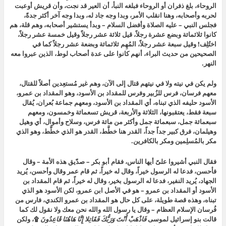
الروحاء، بلغ ذفران أو الروحاء فبلغه النبأ، أن العير قد نجت، وأن قريش أوعبت
لحربه وأصحابه، وهنا انقلب الأمر، وبدا وجه جاد له، وبدا وجه آخر أكثر جدةً،
فجلس النبي – عليه الصلاة وأفضل السلام – وبدأ يستشير أصحابه، وهم قلة،
هم
كانوا ثلاثمائة وبضع عشرة رجلاً، قيل ثلاثة عشر رجلاً وقيل خمسة عشر رجلاً،
اختُلِف! وقيل سبعة عشر رجلاً
،
المُهِم ثلاثمائة وبضعة عشر رجلاً كما في
الصحيحين من حديث البراء، أنهم كانوا على عدة أصحاب لوط، الذين عبروا معه
النهر.
ولم يكن في نيته ولا في نيتهم قتال إلى الآن، وهم غير مُستعِدين أصلاً للقتال،
معهم فرسان، فرس للزُبير وفرس للمقداد بن الأسود، وهو المقداد بن عمرو،
الأسود حليفه الذي تبناه، أي المقداد بن الأسود، ومعهم جماعة بُعران، يُقال
سبعة فقط
، يعتقبونها، الثلاثة والأربعة، قريش تسعمائة وخمسون، ومعهم
سبعمائة جمل، سبعمائة جمل وأكثر من مائة فرس، وسلاح وأموال، أي وهيل
وهيلمان، فرق كبير جداً جداً، القدر هنا خطَّط، القدر هو الذي خطَّط، وهو الذي
مكر بالمُسلِمين ومكر بالكافرين.
فقال النبي أشيروا علىّ أيها الناس، فقام أبو بكر – صدّيق هذه الأمة – وقال
فأحسن، فدعا له الرسول خيراً، وقال له خيراً، ثم قام عمر وقال وأحسن، يُريد
الجهاد، يُريد النفير، فدعا له الرسول بخير، وقال له خيراً، ثم قام المقداد بن
الأسود أو المقداد بن عمرو – هو في الأصل ابن عمرو، لكن الأسود هو الذي
تبناه، وهذه قصة طويلة، على كل حال هو المقداد بن عمرو الكندي، فارس من
فُرسان الإسلام العظام – وقال يا رسول الله والله نحن معك ولا نقول لك كما
قالت بنو إسرائيل لموسى
فَاذْهَبْ أَنْتَ وَرَبُّكَ فَقَاتِلا إِنَّا هَاهُنَا قَاعِدُونَ
۩
، ولكن