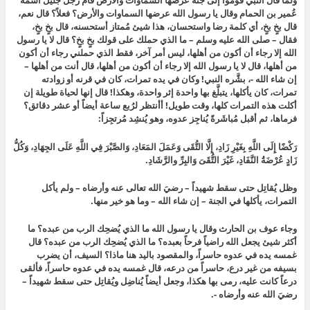
ولما قال النبي قوموا إلى جنة عرضها السماوات والأرض قام رجل جليل اسمه
عُمير بن الحمام وقال يا رسول الله عرضها السماوات والأرض؟ فعلاً؟ قال نعم،
قال بخٍ بخٍ، أي كلمة رضا واستحسان، هذا شيئ مُمتاز أستحسنه، قال بخٍ بخٍ،
فقال – صلى الله عليه وسلم – ما الذي حملك على قولك بخٍ بخٍ؟ قال لا يا رسول
الله إلا رجاء أن أكون من أهلها، ليس أمر آخر، فقط الذي حملني رجاء أن أكون
من أهلها، قال لا يا رسول الله إلا رجاء أن أكون من أهلها، قال أنت من أهلها –
إن شاء الله -، بشَّره النبي! وكان في يده تمرات، كان في قرنه أو زوادته
تمرات، كان يأكلها، يتبلَّغ بها واحدة إثر واحدة، وهكذا! قال إنها لحياة طويلة إن
أكلت هذه التمرات كلها، وقت طويل! أأنتظر لرُبع ساعة أيضاً أو عشر دقائق؟
فرماها، ثم أقبل مُباشَرةً يُناجِز عدوه، وهو يُنشِد مُرتجِزاً:
رَكْضًا إِلَى اللَّهِ بِغَيْرِ زَادِ، إِلَّا التُّقَى وَعَمَلَ المَعَادِ، وَالصَّبْرَ فِي اللَّهِ عَلَى الجِهَادِ، وَكُلُّ
زَادٍ عُرْضَةُ النَّفَادِ، غَيْرَ التُّقَىَ وَالبِرِّ والرَّشَادِ.
وظل يُقاتِل حتى سقط شهيداً – رضيَ الله تعالى عنه وأرضاه – ولم يأكل
التمرات، يأكلها في الجنة – إن شاء الله – وما هو خير منها.
وجاء عوف بن الحارث وقال يا رسول الله ما الذي يُضحِك الرب من عبده؟ ما
أكثر شيئ يجعل الله راضياً فرحاً بعبده؟ ما الذي يُضحِك الرب من عبده؟ قال
غمسه يده في عدوه حاسراً، والمقصود باليد هنا ماذا؟ السيف، أن يضرب
بسيفه من غير درع، حاسراً من درعه، قال غمسه يده في عدوه حاسراً، فألقى
درعاً كانت عليه، رمى بها هكذا، وجعل أيضاً يُناضِل ويُقاتِل حتى سقط شهيداً –
رضيَ الله عنه وأرضاه -.