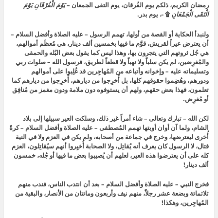
رمضان الكريم، ذلكم يوم الفُرقان، يوم التقى الجمعان –
يَوْمَ الْفُرْقَانِ يَوْمَ
الْتَقَى الْجَمْعَانِ
۩
-، يوم بدر.
ولنبدأ الحكاية أو القصة من أولها، تهمم الرسول – عليه الصلاة وأفضل السلام –
أن يعترض عيراً لقريش، قوَّم ما فيها بخمسين ألف دينار، هي مُعظَم أموالهم،
هي جُل ثروتهم التي يتجرون بها، وهذا ليس كما يقول بعض البُله والحمقى
والمُغرِضين، لم يكن سلباً ولا نهباً ولا قطعاً لطريق، فرسول الله – صلوات ربي
وتسليماته عليه – وإخوانه وأتباعه من المُهاجِرين قد غُلِبوا على أموالهم
ودورهم، وهُضِموا حقوقهم كلها، بل أُخرِجوا من ديارهم، أُخرِجوا من ديارهم كما
تعلمون، فهذا بعض حقهم، ولهم أن يستوفوه دون ملامة ودون مغمز من مُنافِق
أو مُغرِض.
لكن الله – تبارك وتعالى – شاء أمراً غير ذلك، وسلكت العير سبيلها إلى بلاد
الشام، ولما آن أوان أوبتها تهمم المُصطفى – عليه الصلاة وأفضل السلام – كرةً
أُخرى ليعترضها، وخرج في جماعة من أصحابه، ولم يكن في العزم ولا في النية
قتال، لا الرسول كان يعرف أنه يُقاتِل، ولا الصحابة أُخبِروا أنهم سيُقاتِلون، العزم
كله على أن يعترضوا هذه العير، لعلهم أن يُصيبوا بعض ما فيها أو جُله، خمسون
ألف دينار!
فخرج النبي – عليه الصلاة وأفضل السلام – بعد أن انتدب الناس، فندب منهم
ثلاثمائة وبضعة عشر رجلاً، منهم نيف وأربعون ومائتان من الأنصار، والبقية من
المُهاجِرين، وهكذا!