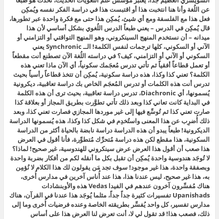
السويسري العظيم جداً، يُعتبَر مُؤسِّس علم اللُغويات الحديث، تحدَّث هو طبعاً
عن اللُغة وأنا هنا انتخبت هذا أو اقتبست هذا في دراسة الفكر نفسه ويُمكِن
فعل هذا مع الفلسفة ومع أي شيئ، يُمكِن هذا حتى مع فكرة واحدة عبر تطورها،
قال
يُمكِن في الدرس – يعني طبعاً الدرس اللُغوي بشكل أساسي لأن هذا
ميدانه – أن نستخدم المنهج السينكروني،
وهو المنهج التواقتي أو التزامني أو
الآني أو السكوني، كلها ترجمات لنفس الكلمة! الــ Synchronic يعني
السكوني أو الآني أو التزامني، كيف؟ في دراسته اللُغة الآن تصطنع أنت مقطعاً
أو تعمل قطاعاً أفقياً ثم تأتي تدرس مُعجَمك سكونياً، أي الآن ماذا تعني هذه
الكلمة؟ تعني كذا وكذا، هذه دراسة سكونية، يُمكِن أن تتخذ قطاعاً رأسياً بحيث
تدرس أنت هذه الكلمات أو تدرس المُعجَم الخاص بك دراسة تعاقبية، ديكرونية
يُسمونها، أي Diachronic، تدرس دراسة تعاقبية، بحيث ترى أن هذه الكلمة
في البداية كانت تعاني كذا وبعد ذلك تأتي تطوَّرت بطريق المجاز أو بعلاقة كذا
صارت تعني كذا ثم تُوسِّع فيها إلى غير موردها المجازي فصارت تعني كذا، وبعد
ذلك أُضرِب عن هذا المعنى واستُخدِم في شكل كذا وكذا، هذه يُسمونها الدراسة
الديكرونية! طبعاً يبدو أن هذه الدراسة دراسة نابضة بالحياة أكثر من الدراسة
السكونية، هذا مقطع لكن هذه دراسة مُتحرِّك مُتطوِّرة، فأنا أقول في العرض
هذا صعب أن أقول هذا العرض عرض سينكروني للهندوسية، غير صحيح! لماذا؟
لا تُوجَد هندوسية واحدة يُمكِن أن تقبل بكل ما أنقله لكم من أفكار بضربة واحدة
وبصفقة واحدة، هذا غير موجود! سوف تجد مَن يقولون لك هذا الكلام لا نُؤمِن
به، هذا غير صحيح، ليس عندنا هذا، هذا عند أُناس آخرين في مدارس أُخرى،
هناك مُفسِّرون آخرون عندهم في الفيدا Vedas هذه والأوبنشادات
Upanishads تفسيرات كثيرة جداً جداً، مثلما يُوجَد هذا عندنا في القرآن، هناك
مدارس تفسير، كل واحد يُفسِّر بطريقته الخاصة وعنده فرضيات أُخرى وما إلى
ذلك، فصعب هذا! قد تقول لي لا، أنت تعرض لنا العرض هذا على أساس