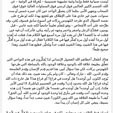
ليست صبيانية فقط وإنما وثنية تشبيهية تجسيمية – مُغرِقة في الوثنية – عن
الله، الجسم الكبير الجالس فوق كرسي فوق السماوات العاليا، فوق! فوق
السحاب وينتهي الأمر، مثلما كان يتصوَّر الواحد حين كان عمره خمس أو ست
سنوات، شيئ غير عادي هذا على الإطلاق، هو مُقتنِع بهذا، لكنه لو طرح على
نفسه السؤال الذي طرحه المُهندِس بركات في أسبوع سابق فسوف يُجَن، وقد
طرَّحته على أحد الأشخاص – وهو مُتعلِّم تعليماً جامعياً لكنه شبه عامي – قبل
يومين، فصُدِّع الرجل واصفر واحمر وجهه ثم رأيته يبكي، فأدركت أن فيه خير،
فقلت له ما القصة؟ قال لي هذه أول مرة أسمع فيها الكلام هذا، فقلت له أهذه
أول مرة؟ أهذه أول مرة تُفكِّر فيها في هذا الكلام؟ فقال لي هذه أول مرة أُفكِّر
فيها في هذا الشيئ، وهذا الشيئ مُتعِب جداً ومُحيِّر، فظيع هذا الشيئ، وهذا
صحيح طبعاً!
هناك أطفال أعطاهم الله الفضول الإنساني لذا يُفكِّرون في هذه النواحي التي
تتعلَّق بطبيعة علاقة الله بالوجود وعلاقة الوجود بالله بالبساطة التي طرحها
المُهندِس بركات، لكن هذا سؤال كبير، هذا قديم قِدم الإنسان وقِدم الفلسفة
وقِدم الدين، الله – تبارك وتعالى – كان ولم يكن معه شيئ، بعد ذلك شاء أن
يُوجِد الكون، أين أوجده؟ هل أوجده في فراغ؟ أي فراغ هذا؟ هل خارج ذات الله
يُوجَد فراغ؟ هل الله محدود إذن؟ وقعت في التجسيم مُباشَرةً، لا! ليس الأمر
هكذا، إذن أين أوجده؟ هل أوجده في نفسه؟ هل الكون هو نفسه؟ إذن هذه
وحدة الوجود، أنت وقعت في مأزق إما وحدة الوجود أو تحديد الله، أين الحق؟
كيف؟ ما طبيعة العلاقة بين الله وبين الكون؟ شيئ صعب جداً جداً، وهذا سؤال
بسيط، ينبغي على كل إنسان أن يبدأ منه.
إنسان فوق الثلاثين عمره وجامعي لكنه في حياته ما سمع به ولا فكَّر فيه، لأنه لا