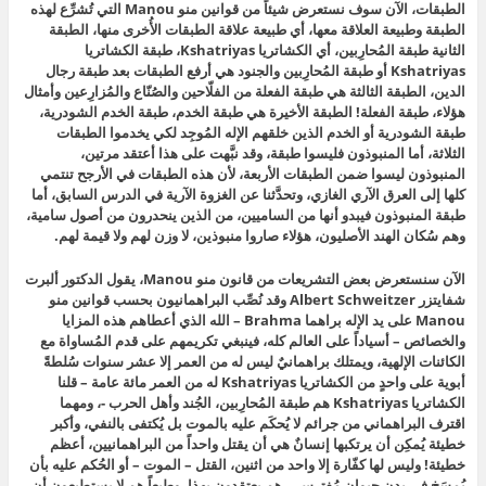
الطبقات، الآن سوف نستعرض شيئاً من قوانين منو Manou التي تُشرِّع لهذه
الطبقة وطبيعة العلاقة معها، أي طبيعة علاقة الطبقات الأُخرى منها، الطبقة
الثانية طبقة المُحارِبين، أي الكشاتريا Kshatriyas، طبقة الكشاتريا
Kshatriyas أو طبقة المُحارِبين والجنود هي أرفع الطبقات بعد طبقة رجال
الدين، الطبقة الثالثة هي طبقة الفعلة من الفلّاحين والصُنّاع والمُزارِعين وأمثال
هؤلاء، طبقة الفعلة! الطبقة الأخيرة هي طبقة الخدم، طبقة الخدم الشودرية،
طبقة الشودرية أو الخدم الذين خلقهم الإله المُوجِد لكي يخدموا الطبقات
الثلاثة، أما المنبوذون فليسوا طبقة، وقد نبَّهت على هذا أعتقد مرتين،
المنبوذون ليسوا ضمن الطبقات الأربعة، لأن هذه الطبقات في الأرجح تنتمي
كلها إلى العرق الآري الغازي، وتحدَّثنا عن الغزوة الآرية في الدرس السابق، أما
طبقة المنبوذون فيبدو أنها من الساميين، من الذين ينحدرون من أصول سامية،
وهم سُكان الهند الأصليون، هؤلاء صاروا منبوذين، لا وزن لهم ولا قيمة لهم.
الآن سنستعرض بعض التشريعات من قانون منو Manou، يقول الدكتور ألبرت
شفايتزر Albert Schweitzer
وقد نُصِّب البراهمانيون بحسب قوانين منو
Manou على يد الإله براهما Brahma – الله الذي أعطاهم هذه المزايا
والخصائص – أسياداً على العالم كله، فينبغي تكريمهم على قدم المُساواة مع
الكائنات الإلهية، ويمتلك براهمانيٌ ليس له من العمر إلا عشر سنوات سُلطةً
أبوية على واحدٍ من الكشاتريا Kshatriyas له من العمر مائة عامة – قلنا
الكشاتريا Kshatriyas هم طبقة المُحارِبين، الجُند وأهل الحرب -، ومهما
اقترف البراهماني من جرائم لا يُحكَم عليه بالموت بل يُكتفى بالنفي، وأكبر
خطيئة يُمكِن أن يرتكبها إنسانٌ هي أن يقتل واحداً من البراهمانيين، أعظم
خطيئة! وليس لها كفّارة إلا واحد من اثنين، القتل – الموت – أو الحُكم عليه بأن
يُمسَخ في بدن حيوان مُفترِس – هم يعتقدون بهذا، وطبعاً هم لا يستطيعون أن