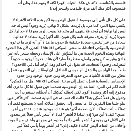
فلسفة بالمُناسَبة، لا تُعاش هكذا الحياة، افهم! لكنه لا يفهم هذا، يظن أنه
فيلسوف أكثر منك ألف مرة، فليذهب ولينتحر إذن!
على كل حال نأتي إلى موضوعنا، تقول الهندوسية لكن هذه الثلاثة الأشياء لا
يكتفي منها المرء كما هي، بل يُريدها بشكل لا نهائي، يُريد وجوداً ليس له حد،
ليس لها نهاية! أن يُوجَد فلا ينتهي، أي يخلد فلا يموت، يُريد معرفةً لا حد لها، كل
شيئ! يُريد أن يعرف معرفة تامة بكل شيئ، الله أكبر! يُريد سعادة لا حد لها،
سعادة من غير تنغيص، سعادة حقيقية بلا حدود، ما هذا؟ أي أنه يُريد ما تدعوه
الهندوسية بالموكتي Mukti، ما معنى الموكتي Mukti؟ التحرر، لأن هذا الحدود
النهائية وهذه التخوم الحدية هي ما يُشوِّش على الإنسان ويجعله يشعر بأنه غير
هادئ وغير ساكن وغير واصل، مقطوعاً صار! لأن هناك حدوداً لوجوده، حدوداً
لمعرفته، وحدوداً لسعادته، قد يقول لي أحدكم وهل يُوجَد أمل في اللاحدود؟
طبعاً، هذا الهاجس والشغل الهندوسي الشاغل، أن نُوصِّلك إلى التحرير، تتحرَّر!
تتحرَّر من الثلاثة الأشياء، من حدود المعرفة ومن حدود الوجود ومن حدود
الإحساس بالسعادة تتحرَّر، تصل إلى مرتبة الموكتي Mukti، هل هذا مُمكِن؟
قلت لكم في المرة السابقة إن الهندوسية تصدمنا حين تقول لنا كل ما ترى أنك
مدفوع إليه أكثر وبشدة أقوى لكي تُحصِّله يُمكِنك أن تُحصِّله، تستغرب أنت
وتقول هل فعلاً مُمكِن هذا؟ قالت لك نعم، ثم في النهاية تصدمنا أكثر فأكثر حين
تتلو علينا هذا التقرير: كل ما تسعى إلى تحقيق امتلاكه أنت لا تستطيع فقط أن
تمتلكه، أنت تمتلكه الآن، صدمة أكبر! هو عندك، موجود عندك، قد تقول أهو
عندي؟ كيف؟ أين هو؟ إذن لماذا لا أشعر؟ لماذا لا أشعر بأنني فعلاً غير محدود
على الأقل في وجودي؟ أشعر بأنني دائماً محدود في وجودي وأخاف من الموت
وأخاف من الفناء، أليس كذلك؟ فكيف إذن؟ لم أشعر يوماً بأنني فعلاً غير