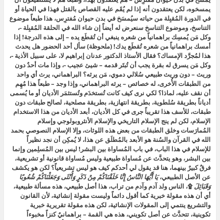
يمسخوه، لكن يعتقدون أنه إذا لم يُقَم عليه القصاص بالقتل فهذا في الحياة أو
في الدورة المُقبِلة من حياته سيُمسَخ في بدن حيوان مُفترِس، هذا طبعاً موضوع
التناسخ، وموضوع التناسخ سنعرض له أيضاً إن شاء الله في الحلقة المُقبِلة -،
وكل مَن يُمسِك براهمانياً من شعره ينبغي أن تُقطَع يده – إلى هذه الدرجة! إذا
أمسك براهمانياً من شعره تُقطَع يدك! (ملحوظة) سأل أحد الحضور هل يحدث
هذا لمُجرَّد الإمساك؟ فقال الأستاذ الدكتور عدنان إبراهيم لا، على سبيل الأذية -،
وكل مَن يسرق له بقرة يجب أن تُبتَر قدمه – شيئ عجيب -، وإذا مات أحدٌ دون
وريث – دون وريث طبيعي سُلالي دموي، مَن يرثه؟ البراهماني، يرث أي واحد
من الطبقات الأُخرى، له خصائص – يرثه البراهماني، وإذا وجد – طبعاً هذا مُهِم
أن نقف عليه، لماذا؟ لكي نرى كيف كانت تُستخدَم وتُستثمَر الأديان أو ما يُسمى
أدياناً بطريقة سُلطوية، بطريقة انتهازية، بطريقة مصلحية، لصالح طبقات دون
طبقات، للأسف هذا تقريباً جرى في كل الأديان، أبعد الأديان من هذا الاستخدام
الإسلام، لكن لم ينج الإسلام التاريخي والإسلام الأنثروبولوجي وإسلام
المُمارَسات وخلق الطبقات من بعض هذه اللوثات، وإلا الإسلام النصوصي بحمد
الله في القرآن والسُنة هو الأبعد بالمُطلَق عن هذا، لا يُمكِن أن نجد نظيراً
للإسلام في هذا الباب، في باب المُساواة بين البشر! ليس بين المُسلِمين وإنما
بين البشر، وهو يتحدَّث عن مُساواة طبيعية وليس مُساواة قانونية أو تشريعية،
فرقٌ كبيرٌ بينهما، هنا قد يقول لي أحدكم كيف هو ليس تشريعياً؟ لكن هو يكشف
عن الأصل الطبيعي،
يَا أَيُّهَا النَّاسُ إِنَّا خَلَقْنَاكُمْ مِنْ ذَكَرٍ وَأُنْثَى وَجَعَلْنَاكُمْ شُعُوبًا
وَقَبَائِلَ
۩
،
الناس ولد آدم وآدم من تراب
، هذا أصل طبيعي، هذه مسألة طبيعية،
أي أن هذه مقولة خبرية كما أقول دائماً وليست مقولة إنشائية، لأن القانون
والتشريع ينتمي إلى المقولات الإنشائية، لكن هذه مقولة تقريرية خبرية
تكوينية، تتحدَّث عن أصل تكويني، هذه هي القمة – براهمانيٌ كنزاً مخبوءاً