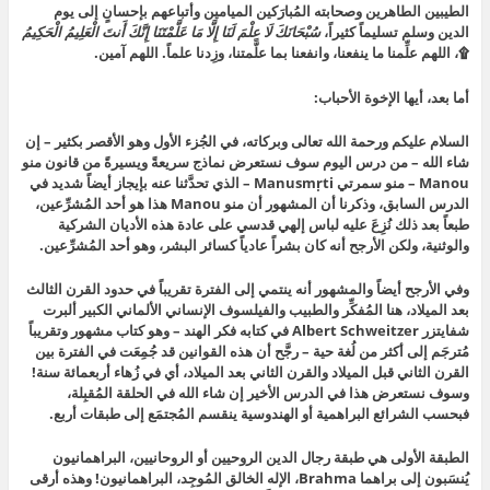
الطيبين الطاهرين وصحابته المُبارَكين الميامين وأتباعهم بإحسانٍ إلى يوم
الدين وسلم تسليماً كثيراً،
سُبْحَانَكَ لَا عِلْمَ لَنَا إِلَّا مَا عَلَّمْتَنَا إِنَّكَ أَنتَ الْعَلِيمُ الْحَكِيمُ
۩
، اللهم علِّمنا ما ينفعنا، وانفعنا بما علَّمتنا، وزِدنا علماً. اللهم آمين.
أما بعد، أيها الإخوة الأحباب:
السلام عليكم ورحمة الله تعالى وبركاته، في الجُزء الأول وهو الأقصر بكثير – إن
شاء الله – من درس اليوم سوف نستعرض نماذج سريعةً ويسيرةً من قانون منو
Manou – منو سمرتي Manusmṛti – الذي تحدَّثنا عنه بإيجاز أيضاً شديد في
الدرس السابق، وذكرنا أن المشهور أن منو Manou هذا هو أحد المُشرِّعين،
طبعاً بعد ذلك نُزِعَ عليه لباس إلهي قدسي على عادة هذه الأديان الشركية
والوثنية، ولكن الأرجح أنه كان بشراً عادياً كسائر البشر، وهو أحد المُشرِّعين.
وفي الأرجح أيضاً والمشهور أنه ينتمي إلى الفترة تقريباً في حدود القرن الثالث
بعد الميلاد، هنا المُفكِّر والطبيب والفيلسوف الإنساني الألماني الكبير ألبرت
شفايتزر Albert Schweitzer في كتابه فكر الهند – وهو كتاب مشهور وتقريباً
مُترجَم إلى أكثر من لُغة حية – رجَّح أن هذه القوانين قد جُمِعَت في الفترة بين
القرن الثاني قبل الميلاد والقرن الثاني بعد الميلاد، أي في زُهاء أربعمائة سنة!
وسوف نستعرض هذا في الدرس الأخير إن شاء الله في الحلقة المُقبِلة،
فبحسب الشرائع البراهمية أو الهندوسية ينقسم المُجتمَع إلى طبقات أربع.
الطبقة الأولى هي طبقة رجال الدين الروحيين أو الروحانيين، البراهمانيون
يُنسَبون إلى براهما Brahma، الإله الخالق المُوجِد، البراهمانيون! وهذه أرقى