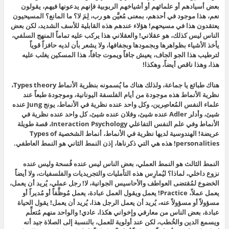
بعض أسيادهم أو علمائهم أو أشياخهم الربوبية فإنهم يدعونها فيهم، يقولون
نعم، هذا موجود في أحدهم، بمعنى مُعيَّن هو رب، لِمَ لا؟ ما المانع؟ المسيحيون
يعتقدون هذا في مسيحهم! هؤلاء عندهم هذه القابلية للأسف الشديد، لكن بعض
الناس ليس كذلك، هو عقلاني! والعقلاني هذا يركب عليه تماماً المنهج السلفي،
يأخذ الأشياء بظواهرها وبجمودها وبجفافها، ولا يشعر بأن لديه حافزاً قوياً
لترطيب هذا الجو الجاف، يعيش جافاً ويموت جافاً، هذا المسكين يغلب عليه
هذا، وهذا ناقص أيضاً، وهكذا!
هناك طبائع يا جماعة، ولذلك هناك ما يُسمونه بنظرية الأنماط Types theory،
نظرية الأنماط هذه موجودة من أيام الفلسفة اليونانية، وموجودة طبعاً عند
علماء النفس المُعاصِرين، وكل واحد عنده نظرية في الأنماط، يونج Jung عنده
شيئ، وأدلر Adler عنده شيئ، وفلان عنده شيئ،
كل واحد عنده نظرية في
الأنماط وفي علم النفس التفاعلي Interaction Psychology، قصة طويلة
عريضة! الهندوسية لديها نظرية في الأنماط، أنماط الشخصية Types of
personalities! هذه هي التي ذكرناها، إذن النمط الثاني هو النمط العاطفي.
النمط الثالث هو النمط العملي، بعض الناس ليس عنده فُسحة وليس عنده
نزوع داخلي، لماذا؟ ليُمارِس هذه التأمليات والتجريديات والفلسفيات، ولا أيضاً
الخضوع
لمُقتضى العواطف والأحاسيس الجوانية، لا! رجل عملي، يُريد أن يعمل،
يعمل عملاً، Practice! يعمل ويقول العمل عبادة، يعمل مُوظَّفاً أو مُديراً أو
مسؤولاً أو مسؤولاً عنه، يُريد أن يعمل الرجل هذا، يُريد أن يعمل! يقول الحياة
عبادة، بعض الناس من معارفي وإخواني هكذا، عادي! والواحد منهم مُتعلِّم
ويسمع الدين والخُطب، لكن عند أولوية للعمل، بالنسبة إلى الصلاة جيد أنه