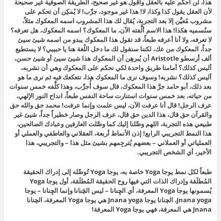
هذا، لن أحكم عليه بالعقل وأقول هو غير صحيح، الطريقة الصوفية غير صحيحة
لأن العقل يقول كذا وكذا، لا! هذا غير موجود، جرِّب! لا يُمكِن أن تحكم على
مشروب مُعيَّن إلا بعد التجربة، يُقال لك هذا المشروب اسمه المعكوك مثلاً،
سنُسميه هكذا! هذا الاسم ألَّفته الآن، ما المعكوك؟ اسمه المعكوك، هل تعرفه؟
لا تعرفه، ولا أنا أعرفه طبعاً، قد تقول هذا المعكوك يبدو من اسمه شيئ سيئ
جداً، المعكوك من عك، لكننا سنقول لك ما دخل اللُغة هنا يا حبيبي؟ لا يستطيع
ألف أرسطو Aristotle أن يُبرهِن أن المعكوك هذا شيئ سيئ أو شيئ حسن،
أليس كذلك؟ أمامنا طريق واحدة لكي نحكم على المعكوك وهي أن نشربه،
أليس كذلك؟ نشربه! وسوف نرى ما المعكوك هذا، نتعكعك فيه ثم نرى ما هو
بعد ذلك، أبو حامد جرَّ هذا المعكوك، قال سوف أُجرِّب، وهذا كلَّفه خمس سنوات
من حياته، بعد خمس سنوات استنارت ساحة النفس طبعاً، انداح النور الإلهي،
عرف الرجل! قال أنا عرفت الآن، ليس علمت وإنما عرفت! محمد حق والله حق
والقرآن حق قال، هذا الدين حق قال، عرف الرجل وصار خطيراً جداً، شيئ غير
طبيعي هذه التجربة، اللهم وصِّلنا إليك كما وصَّلت العارفين وعبادك الصالحين،
هذا النمط التجريبي الرابع! إذن الأنماط أربعة، العقلاني والعاطفي والعملي أو
العملياتي أو العملاني – بعضهم يُترجِمهم بشيئ مثل هذا – والتجريبي، هذا
الأخير، أي الشخص التجريبي.
طبعاً لكل نمط يوجا Yoga خاصة به، يوجا Yoga تُوصِّله إلى إدراك الحقيقة
المُطلَقة وإدراك الذات التي فيها روح الحقيقة المُطلَقة، أول يوجا Yoga
يُسمونها يوجا Yoga المعرفة، أي الچِنانا – ليس الچَنانا وإنما الچِنانا – يوجا
Jnana yoga، الچنانا يوجا Jnana yoga هي يوجا Yoga المعرفة، الچنانا
Jnana هي المعرفة، فهي يوجا Yoga المعرفة!