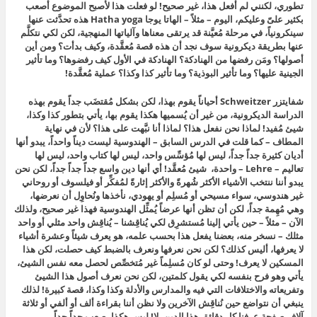
تطوري، لكنني لم أفعل هذا، غير صحيح! لو فعلت هذا لأصبح الموضوع أصعب
بكثير علىّ وعليكم، اليوم – مثلاً – الهاتا يوجا Hatha yoga هذه تحدَّثت عنها
سينكرونياً، في مرحلة مُعيَّنة قد يرتقى معناها وآلياتها المنهجية، لكن لكي نتكلَّم
عنها بطريقة ديكرونية سوف نجد أن هذه قصة مُعقَّدة، وكيف بدأت؟ ومن أين
أصولها؟ ومَن رفضها من الهنادكة؟ الهنادكة في الأول كيف رفضوها؟ وما تأثير
الجينية عليها؟ وما تأثير البوذية؟ وما تأثير كذا وكذا؟ عملية مُعقَّدة!
شفايتزر Schweitzer أحياناً يقوم بهذا، لكن بشكل مُقتضَب جداً يقوم بهذه
الدراسة الديكرونية، من غير أن يُسميها هكذا يقوم بها، يأتي بتطور كذا وكذا،
شيئ مُفيد! لماذا نحن نفعل هذا؟ لماذا أنا نبَّهت على هذا؟ لأن في نهاية
المطاف – كما قلت في الدرس السابق – الهندوسية ليست ديناً واحداً، يبدو أنها
أديان كثيرة جداً جداً، ليس لها مُؤسِّس واحد، ليس لها كتاب واحد، ليس لها
تعاليم – Lehre – واحدة، شيئ مُعقَّد! أي أنها دين واسع جداً جداً جداً، لكن نحن
يبدو أننا ننتخب الأشياء الأكثر شُهرةً والأكثر إثارةً لمُفكِّر أو فيلسوف أو روحاني
غير هندوسي، سواء مسيحي أو مُسلِم أو يهودي، نأخذها ونُحاوِل أن نعرضها،
وهي مُهِمة جداً، لكن أن تظن أنها عرضاً يُمثِّل الهندوسية فهذا غير صحيح، ولذلك
الآن – مثلاً – حين يأتي إلينا مُستشرِق لكي يُناقِشنا – يُناقِش واحد مثلي أو واحد
مثلك – نسخر منه، بعضنا يفعل هذا بحسب علمه، هو يعرف شيئاً وعشرة أشياء
لا يعرفها، أليس كذلك؟ لكن نحن نعرفها ونعرف بالضبط كيف حصلت، لكن هذا
المسكين لا يعرف! وحتى لو كان مُسلِماً غير مُتخصِّص لحصل معه نفس الشيئ،
يأتي وهو فرح بنفسه لكي يقول كلمتين، لكن نحن نعرف أصول هذا الشيئ
وتفريعاته والاختلافات التي فيه والمدارس والأدلة وكذا وكذا، قصة كبيرة! لذلك
ينبغي أن نتواضع حين نُناقِش الآخرين ولا نظن أننا بقراءة ألف أو ألفي أو ثلاثة
آلاف صفحة عرفنا كل دقائق هذا الدين، لا! ليس هكذا، صعب جداً جداً.