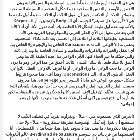
هي في الحقيقة أربع طبقات طبعاً، النفس السطحية والنفس الأزلية
وهي
الأعمق والأوسع، والنفس السطحية هذه تُشكِّل الشخصية البسيطة السطحية
بطبقاتها الثلاث أو الثلاثة – يجوز أن نقول الثلاث أو الثلاثة – طبعاً، أول طبقة ما
هي؟ ذكِّروني! هل نسيتم؟ الجسم، أي الــ Body بالإنجليزية أو الــ Körper
بالألمانية، هذه أول طبقة، تُشكِّل الأنا الخاصة بك، أنت تقول الأنا، أي أنا؟ الأنا
التي يتعاطى معها إلى الآن الفكر الغربي والسيكولوجيا الغربية هي الأنا
السطحية بطبقاتها الثلاث أو الثلاثة، إذن الجسم، بعد ذلك ماذا؟ الشخصية،
بمعنى ماذا؟ الوعي، الــ Consciousness الخاص بنا والإيجو Ego الخاص بنا،
أي العقل والخبرات والذكريات والمفاهيم والمبادئ الخاصة بنا وما إلى ذلك
والتي حصَّلناها عبر الحياة كلها، الجُزء الواعي منا! هذه الطبقة الثانية وهي
أعمق بلا شك طبعاً، بلا شك! الشيئ الثالث أعمق من هذا الوعي وهو ما دون
الوعي، ما تحت الوعي، ما وراء الوعي، أو ما يُعرَف باللاوعي، العقل اللاواعي،
العقل الباطن، الإيد Id، الــ Unconscious، وهذا أقل، هذا صحيح! مُرتبِط
بشكل حيوي مع الوعي عبر ماذا؟ السوبر إيجو Super-Ego، هذا معروف
بحسب الطرح الغربي، الطرح الهندوسي قريب جداً جداً من هذا، سُبحان الله!
شيئ غريب، تخيَّلوا أن قبل آلاف السنين كانوا يتحدَّثون عن هذه الطبقات، لكن
هنا أُريد أن أفتح قوسين لكي أُسجِّل مُلاحَظة علمية منهجية، لأنها مُهِمة يا
إخواني:
(العرض الذي تسمعونه مني – مثلاً – وتقرأونه تقريباً في مُختلَف الكُتب لا
نستطيع أن نقول إنه يُمثِّل الهندوسية بطريقة سينكرونية – مثلاً – ولا حتى
بطريقة ديكرونية)، ما معنى هذا؟ سوف نقول هذا، طبعاً هذان المُصطلَحان أنا
اقتبستهما من فرديناند دي سوسير Ferdinand de Saussure، عالم اللُغويات