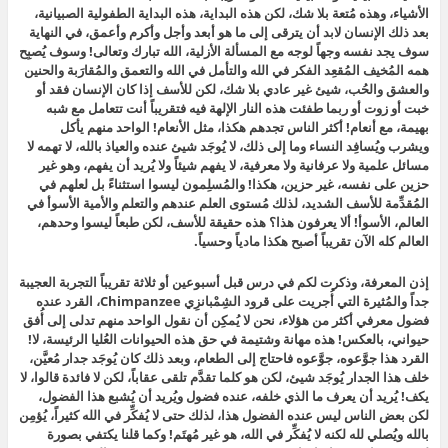
الأشياء، وهذه مُتعة بلا شك، لكن هذه البداية، هذه البداية الطفولية الصبيانية،
بعد ذلك الإنسان لابد أن يترقى إلى ما هو أبعد وأجل وأكرم وأعمق، في النهاية
سوف يجد نفسه وجهاً لوجه مع المسألة الأزلية، الله تبارك وتعالى! وسوف يُصبِح
همه المُخيف المُقعِد الفكر في الله والتأمل في الله والتعمق والمُقارَبة والحنين
والعشق والحُب، شيئ غير عادي بلا شك، لكن للأسف إذا كان الإنسان فقد أو
خبت أو زوت أو ربما طفئت هذه النار الإلهة فيه فتقريباً أنت تتعامل مع شبه
بهيمة، مع أنعام! أكثر الناس تجدهم هكذا، مثل الأنعام! الواحد منهم يأكل
ويشرب ويُسافِد النساء وما إلى ذلك، لا يُوجَد شيئ عنده والعياذ بالله، لا تهمه لا
مسائل علمية ولا عرفانية ولا معرفية، لا يفهم شيئاً ولا يُريد أن يفهم، وهو غير
حزين على نفسه، غير حزين، هكذا! والمُسلِمون ليسوا استثناءً بل لعلهم في
المُقدِّمة للأسف الشديد، لذلك مُستوى العلم عندهم والتعلم والأمية الأسوأ في
العالم، الأسوأ! ألا يعرفون هذا؟ هذه حقيقة للأسف، لكن طبعاً ليسوا وحدهم،
العالم كله الآن تقريباً أصبح هكذا مادياً وحسياً.
إذن المعرفة، وذكرت لكم في درس قبل أسبوعين أو ثلاثة تقريباً التجربة العجيبة
جداً والمُثيرة التي أُجريت على قرود الشِمْبانزِي Chimpanzee، القرد عنده
فضول معرفي أكثر من هؤلاء، نحن لا يُمكِن أن نقول الواحد منهم تدلى إلى أُفق
حيواني، بالعكس! هذه مهانة وشتيمة في حق هذه الحيوانات العُليا الرئيسة، لا!
القرد هذا جوَّعوه، جوَّعوه فاحتاج إلى الطعام، وبعد ذلك كان يُوجَد جدار مُعيَّن،
خلف هذا الجدار يُوجَد شيئ، لكن هو كلما تقدَّم تلقى عقاباً، لكن لا فائدة قالوا، لا
يكف! يُريد أن يعرف ما الذي خلفه، عنده فضول ويُريد أن يُشبع هذا الفضول،
لكن بعض الناس ليس عنده الفضول هذا، لذلك حتى لا يُفكِّر في الله كثيراً، يُؤمِن
بالله ويُصلي لله لكنه لا يُفكِّر في الله، هو غير مُهتَم! وكما قلنا يكتفي بصورة