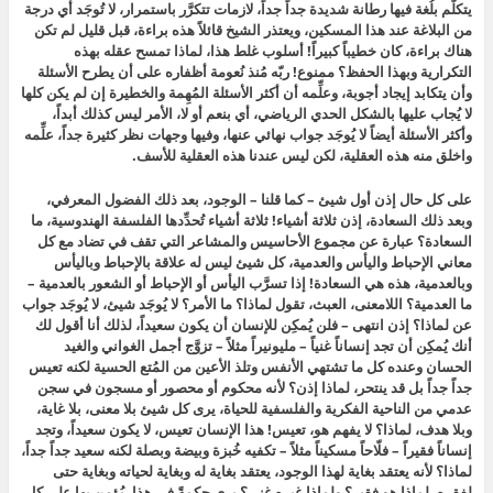
يتكلَّم بلُغة فيها رطانة شديدة جداً جداً، لازمات تتكرَّر باستمرار، لا تُوجَد أي درجة
من البلاغة عند هذا المسكين، ويعتذر الشيخ قائلاً هذه براءة، قبل قليل لم تكن
هناك براءة، كان خطيباً كبيراً! أسلوب غلط هذا، لماذا تمسح عقله بهذه
التكرارية وبهذا الحفظ؟ ممنوع! ربّه مُنذ نُعومة أظفاره على أن يطرح الأسئلة
وأن يتكابد إيجاد أجوبة، وعلِّمه أن أكثر الأسئلة المُهِمة والخطيرة إن لم يكن كلها
لا يُجاب عليها بالشكل الحدي الرياضي، أي بنعم أو لا، الأمر ليس كذلك أبداً،
وأكثر الأسئلة أيضاً لا يُوجَد جواب نهائي عنها، وفيها وجهات نظر كثيرة جداً، علِّمه
واخلق منه هذه العقلية، لكن ليس عندنا هذه العقلية للأسف.
على كل حال إذن أول شيئ – كما قلنا – الوجود، بعد ذلك الفضول المعرفي،
وبعد ذلك السعادة، إذن ثلاثة أشياء! ثلاثة أشياء تُحدِّدها الفلسفة الهندوسية، ما
السعادة؟ عبارة عن مجموع الأحاسيس والمشاعر التي تقف في تضاد مع كل
معاني الإحباط واليأس والعدمية، كل شيئ ليس له علاقة بالإحباط وباليأس
وبالعدمية، هذه هي السعادة! إذا تسرَّب اليأس أو الإحباط أو الشعور بالعدمية –
ما العدمية؟ اللامعنى، العبث، تقول لماذا؟ ما الأمر؟ لا يُوجَد شيئ، لا يُوجَد جواب
عن لماذا؟ إذن انتهى – فلن يُمكِن للإنسان أن يكون سعيداً، لذلك أنا أقول لك
أنك يُمكِن أن تجد إنساناً غنياً – مليونيراً مثلاً – تزوَّج أجمل الغواني والغيد
الحسان وعنده كل ما تشتهي الأنفس وتلذ الأعين من المُتع الحسية لكنه تعيس
جداً جداً بل قد ينتحر، لماذا إذن؟ لأنه محكوم أو محصور أو مسجون في سجن
عدمي من الناحية الفكرية والفلسفية للحياة، يرى كل شيئ بلا معنى، بلا غاية،
وبلا هدف، لماذا؟ لا يفهم هو، تعيس! هذا الإنسان تعيس، لا يكون سعيداً، وتجد
إنساناً فقيراً – فلّاحاً مسكيناً مثلاً – تكفيه خُبزة وبيضة وبصلة لكنه سعيد جداً جداً،
لماذا؟ لأنه يعتقد بغاية لهذا الوجود، يعتقد بغاية له وبغاية لحياته وبغاية حتى
لفقره، لماذا هو فقير؟ ولماذا غيره غني؟ يرى حكمةً في هذا، يُؤمِن بها على كل