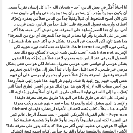
أنا أحياناً أُفكِّر في بعض الناس، أجد – سُبحان الله – أن كل إنسان تقريباً يسعى
أن يكون موجوداً ويُحِب أن يستمر وأن يمتد وجوده حتى ولو إلى مليون سنة،
لكن الآن أصبح الملحوظ أن قليلاً وقليلاً جداً من الناس فعلاً مَن يحفزه ويُحرِّك
أعطافه وأريحيته فضول المعرفة، قليل! قليل جداً من الناس، شيئ غريب يا
أخي، مع أن هذا العصر يُساعِد على المعرفة، نحن نعيش أكبر نعمة، هذا أكثر
عصر مر على البشرية وفَّر لها مصادر قريبة جداً للمعرفة، أي نوع من المعرفة؟
هذا شيئ ثانٍ، لكن الحديث عن المعرفة بشكل عام، أكثر عصر هذا، مُستحيل!
ويكفي ثورة الإنترنت Internet هذا، فالطباعة هذه كانت ثورة عجيبة لكن
الإنترنت Internet شيئ أعجب بكثير، شيئ غريب لا يُصدَّق، ومع ذلك تجد
الفضول المعرفي عند الناس شبه معدوم، لا تجد فعلاً مَن يُحرِّكه هذا الفضول
بشكل هوسي أو هواسي حتى، هوسي معروف معناها، لكن هواسي تعني بشكل
مرضي غير طبيعي، لا تجد! قليل جداً، وأنا دائماً أنظر إلى هؤلاء الذين تحفزهم
المعرفة وفضول المعرفة بشكل فعلاً حميم أو محموم أو مرضي على أن فيهم
نفس إلهي، فيهم روح إلهية بلا شك، وفيهم نار إلهية، هذا شيئ إلهي طبعاً، وهذا
من أخص صفات الله، لا إله إلا هو، هذا هو! لذلك هو من أقصر الطرق أيضاً التي
يُتقرَّب بها إلى الله، في نهاية المطاف طريق العرفان أصلاً وطريق مُقارَبة الله
والتعرف على الله هي طرق ماذا في النهاية؟ طريق معرفة، معرفة دقيقة!
والإنسان الذي يعشق العلم والمعرفة يبدأ – نعم – بنهم شديد وبحُب معرفة
الأشياء، هنا – مثلاً – كتاب مُتعة اكتشاف الأشياء لريتشارد فاينمان Richard
Feynman – عالم الفيزياء الأمريكي الشهير – يسد مسداً، الرجل عالم كبير
في الفيزياء
لكنه ليس فيلسوفاً ولا روحانياً ولا عارفاً ولا شخصية عظيمة كما
نتوقَّع، لا! هو فيزيائي عظيم، ليس أكثر من هذا! كتابه كله يدور على معرفة ماذا؟
الأشياء الطبيعية، والطبيعية تماماً والقريبة جداً منا، كتابه اسمه مُتعة اكتشاف