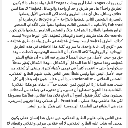
أربع يوجات Yogas، لماذا أربع يوجات Yogas؟ الغاية واحدة فلماذا لا يكون
الطريق واحداً؟ هل هو طريق واحد أو واحدة والوسائل مُختلِفة؟ لا، هذا ليس
اختلاف وسائل، مثل أن هذه الطريق واحدة لكن الشخص الأول يقطعها
بالسيارة، الشخص الثاني يقطعها بالدرّاجة – أي Bicycle بالإنجليزية أو
Fahrrad بالألمانية -، الشخص الثالث يقطعها مشياً على الأقدام، الشخص
الرابع يقطعها بالطائرة الشراعية مثلاً، والشخص الخامس يقطعها بالكونكورد
Concorde، هذه طريقة واحدة والوسائل مُختلِفة، لكن اليوجا Yoga ليست
كذلك، الطرق مُختلِفة! ليست وسائل مُختلِفة في طريق واحدة، طرق مُختلِفة –
نعم – تُؤدي إلى غاية واحدة، ما سر وما نُكتة هذا الاختلاف في هذه الطريق
اليوجائية أو اليوجاوية؟ نُكتة الاختلاف أن الفلسفة الهندوسية لاحظت – وهذا
حق من حيث الأصل، من حيث المبدأ لا يمتري فيه اثنان – أن طبائع البشر
مُختلِفة، وهذا صحيح! أنا هذا المَدخَل أو المُدخَل – وهذا المُدخَل يُعتبَر مدخلاً
سيكولوجياً حتى – اعتمده كثيراً في فهمي لأشياء كثيرة، وينبغي أن يُعتمَد من
حيث الأصل، ليس عيباً وليس غلطاً! بعض الناس يغلب عليهم الطابع العقلاني،
الشخص العقلاني – Rationalist – إذا آمن عقله بشيئ فإنه ينقاد إلى كل
شيئ، هذه البداية! إذا لم يُؤمِن فمن الصعب جداً أن ينقاد، هو هكذا عقلاني!
بالمُناسَبة هذا الشيئ تستطيع أن تسبره وأن تختبره في جماعة من أصدقائك
يعيشون معك، تُفكِّر فتقول أتضح أن الحاج فلان هذا عقلاني، فعلاً هذا مضبوط!
لكن هذا عاطفي وهذا عملي –
Practical
– أو عملاني
وهذا تجريبي إمبريقي،
هذه هي الطبائع في الفلسفة الهندوسية التي يتميَّز بها بنو البشر.
بعض الناس يغلب عليهم الطابع العقلاني، حين نقول هذا إنسان عقلي يكون
بمعنى أنه يغلب عليه الطابع العقلاني، لا أنه عقلاني صرفي وعقلاني ونُقطة، لا!