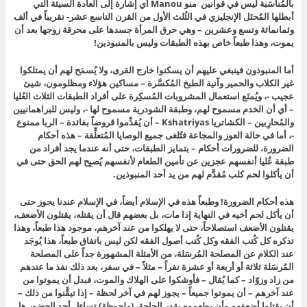
بالمُناسَبة ليس في قوانين منو Manou أي إشارة إلى العادة السيئة التي
أبطلها المُحتَل الإنجليزي في الثُلث الأول من القرن التاسع عشر- تقريباً في ألف
وثمانمائة وتسع وعشرين – وهي حرق المرأة جسدها على محرقة زوجها بعد أن
يموت، وهذا طبعاً خاص بهذه الطبقات وليس بالمنبوذين!
أما المنبوذون فينبغي عليهم أن يسكنوا خارج القرى، ولا يُسمَح لهم أن يمتلكوا
غير الكلاب والحمير
وآنية الطبخ المُكسَّرة
– مساكين هؤلاء ومظلومون، شيئ
عجيب -، ويُمنَع استعمال المشروبات المُسكِرة على أفراد الطبقات الثلاث العُليا
– أي أن الخدم مسموح لهم، وطبقة الشودرية مسموح لها -، وليس للبراهمانيين
والمُحارِبين – الكشاتريا Kshatriyas – أن يُقدِّموا قروضاً بفائدة – الربا ممنوع
-، أما في حالة العوز والمجاعة فتُلغى جميع الوصايا المُتعلِّقة – هذه أحكام
الضرورة، للضرورات أحكام – بتمايز الطبقات، حتى أنه عندما يجد أفراد من
طبقة عُليا أنفسهم عجزين عن تأمين الطعام لأنفسهم يُصبِح لهم الحق حتى في
أن يأكلوا لحم كلب مُقدَّم لهم من يد أحد المنبوذين.
هذه أحكام الضرورة! وطبعاً هذه في الإسلام أيضاً، في الإسلام عندنا يجوز حتى
أن يأكل لحم أخيه في النهاية إذا مات، بل بعضهم قال أن يقتله، يقتلون الأضعف،
يقتلون الأضعف استصلاحاً، حتى لا يهلكوا من عند آخرهم، موجود هذا طبعاً، وهذا
تذكره كل كُتب الفقه وكل كُتب أصول الفقه لكن ليس باتفاق طبعاً، هذا يُوجَد
عند الكلام عن المصلحة المُرسَلة، من الأمثلة المشهورة جداً على المصلحة
المُرسَلة ثلاثة أو أربعة أو عشرة نفراً – مثلاً – في سفر، بعد ذلك نفذ ما عندهم
من زاد وزوّاد – كما يُقال – فأوشكوا على الهلاك والموت، فبدل أن يموتوا من
عند آخرهم – أن يموتوا جميعاً – يجوز لهم في آخر لحظة – إذا تيقَّنوا من ذلك –
أن يقتلوا أضعفهم وأن يطعموه بقدر الحاجة، (ملحوظة) تساءل أحد الحضور هل