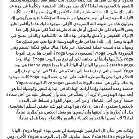
محدود، قالوا لك نعم، هنا تبدأ بداية جديدة، أنت تشعر فعلاً بالمحدودية وتفتقد
الشعور باللامحدودية، لماذا؟ لأنك بعيد من ذاتك الحقيقية، وتكلَّمنا غير مرة عن
ذاتين للإنسان، الذات السطحية والذات الأعمق التي يُسمونها الذات الكُلية
الأزلية السرمدية، أي أنهم يعتبرونها من طبيعة الله،
وَنَفَخْتُ فِيهِ مِن رُّوحِي
۩
،
يقولون هذه من طبيعة الله السرمدي الأزلي، موجودة فيك هذه! وأقاموا عليها
بعض الأشياء، لكن هل مُمكِن أو هل هناك طريقة فعلاً لكي نتوصَّل إلى هذا
الإدراك الحقيقي والأعمق والنهائي بهذه الذات اللامُتناهية وبالتالي نندمج في
النهاية ونصل إلى الله؟ هذا في طرح الهندوسية! قالوا نعم، نعم مُمكِن هذا
وسهل، هذه ليست عملية مُستحيلة، عبر ماذا؟ هناك مناهج مُعيَّنة عندهم وهي
المعروفة باليوجا Yoga، أتسمعون باليوجا Yoga؟ الغرب هنا يعرف اليوجا
Yoga ويُدرِّسها وأنشأ لها معاهد، لكن أي نوع من اليوجا Yoga؟ الهاتا يوجا
Hatha yoga، يُسمونها الهاتها أو الهاتا، الهاتا يوجا Hatha yoga هي يوجا
Yoga القوة، والتي تهدف فقط إلى التحكم في ماذا؟ في البدن، تهدف إلى
التحكم في البدن والسيطرة التامة على البدن، هذه اليوجا Yoga كانت موجود
بلا شك، ولكن هي أضعف اليوجات الخمس Five yogas، اليوجات Yogas
خمسة وهذه أضعفها، وإنما أرادها الهنادكة في البداية كمعبر وكوسيلة لما هو
أبعد منها، الهندوسي لا يُريد أن يتحكَّم في بدنه وأن يُسيطر عليه من أجل سعادة
حسية أو من أجل المُباهاة أو من أجل إظهار القوة والتسلط على البدن،
بالعكس! يعتقدون أن هذا إن كان هو الهدف فهو سُم حقيقي يُسمِّم الشخصية،
بدل أن يُحرِّرها وأن يُعتقِها وأن يُنضجِها هو يفعل العكس، هو يُدمِّرها تماماً،
لماذا؟ لأنه يُصيبها بالفخر وبالكبرياء وبالغرور والانتفاخ، وهذا مُدمِّر تماماً!
ولذلك نحن شأن كل الدارسين للهندوسية لن نعتني بهذه اليوجا Yoga، الهاتا
يوجا Hatha yoga هذه لا تعنينا، سنُدلِف الآن إلى اليوجات Yogas الأُخرى وهي