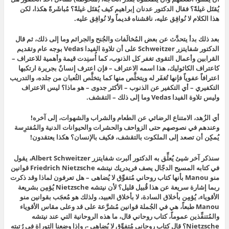
يُقتَل غيلةً؟ فقال الدكتور عدنان إبراهيم كيف يُقتَل غيلةً؟ مُباشَرةً هكذا، لكن
هذا الكلام لا نُوافِق عليه، ناقشناه قديماً ولا نُوافِق عليه.
بعد ذلك بدأ يتحدَّث عن بعض المُخالَفات والجُنح والجرائم وما إلى ذلك، ثم قال
الدكتور شفايتزر Schweitzer على أن تلاوة الفيدا Vedas بوجه عام وتقديم
القرابين وأعمال التقوى تغفر كل الذنوب، كما أُسنِدت قيمة وأهمية للاعتراف –
كاعتراف الكاثوليك، هذا اسمه الاعتراف – فإن اعترف إنسانٌ بجريرة ارتكبها
اعترافاً عفوياً فإنها تُغفَر له ويتخلَّص منها كما يتخلَّص الثُعبان من جلده، والتدريب
التكفيري – أي التكفير عن الذنوب – الأكثر جدوى – هو ماذا؟ ليس الاعتراف
وليس تلاوة الفيدا Vedas وما إلى ذلك – التقشف.
أي الزُهد، الامتناع الرضائي عن الطعام والشراب والشهوات، إلى آخره!
وعندهم في نصوصهم حتى الزواحف والحشرات والحيوانات الدنية والمُفترِسة
يُمكِن أن تصعد إلى الملكوت بالتقشف، فكيف بالإنسان؟ هكذا يعتقدون!
سنذكر آخر شيئ يُعلِّق به الدكتور ألبرت شفايتزر Albert Schweitzer، يقول
في كتابه المسيح الدجّال يصف فريدريك نيتشه Friedrich Nietzsche قوانين
منو Manou بأنها كتاب روحاني مُتفوِّق لا يُضاهى – هل تعرفون لماذا وقد ذكرت
ربما إشارة سريعة عن هذا قُبيل قليل؟ لأن نيتشه Nietzsche يُؤمِن بشريعة
الأقوياء، يُؤمِن بأخلاق السادة، لا بأخلاق العبيد، ولذلك هو مُعجَب بقوانين منو
Manou طبعاً، هي في الجُملة قوانين مُشرَّعة على قد وعلى مقاس الأقوياء
والمُتنفِّذين عموماً، كتاب روحاني قال، ما هذه الروحانية التي عند نيتشه
Nietzsche؟ قال كتاب روحاني مُتفوِّق لا يُضاهى -، وإذا وضعنا التوراة في رُتبته