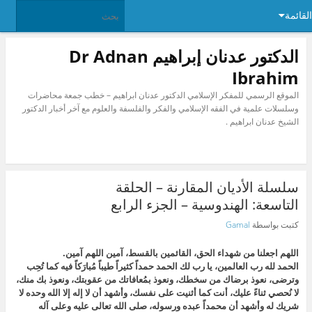
القائمة
الدكتور عدنان إبراهيم Dr Adnan
Ibrahim
الموقع الرسمي للمفكر الإسلامي الدكتور عدنان ابراهيم – خطب جمعة محاضرات
وسلسلات علمية في الفقه الإسلامي والفكر والفلسفة والعلوم مع آخر أخبار الدكتور
الشيخ عدنان ابراهيم .
سلسلة الأديان المقارنة – الحلقة
التاسعة: الهندوسية – الجزء الرابع
كتبت بواسطة
Gamal‎
اللهم اجعلنا من شهداء الحق، القائمين بالقسط، آمين اللهم آمين.
الحمد لله رب العالمين، يا رب لك الحمد حمداً كثيراً طيباً مُبارَكاً فيه كما تُحِب
وترضى، نعوذ برضاك من سخطك، ونعوذ بمُعافاتك من عقوبتك، ونعوذ بك منك،
لا نُحصي ثناءً عليك، أنت كما أثنيت على نفسك، وأشهد أن لا إله إلا الله وحده لا
شريك له وأشهد أن محمداً عبده ورسوله، صلى الله تعالى عليه وعلى آله