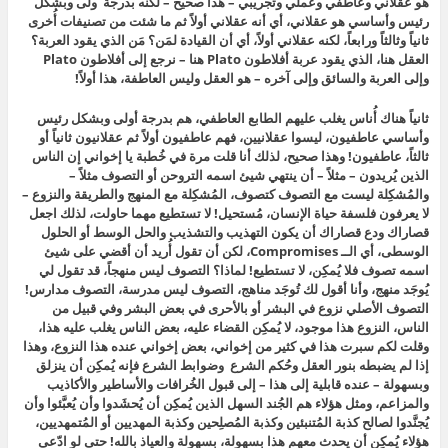
هو عقلاني وعاطفي وعملي وتجريبي – هذا صحيح – لكنه بدرجة ولى وبشكل
رئيس وأساسي هو عقلاني، أي أنه عقلاني أولاً ثم ما شئت من تصنيفات أُخرى
ثانياً وثالثاً ورابعاً، لكنه عقلاني أولاً، أي أن القيادة لمَن؟ مَن الذي يقود العربة؟
العقل هنا، الذي يقود عربة أفلاطون Plato هنا – نرجع إلى أفلاطون Plato
وإلى العربة والسائق وإلى آخره – هو العقل وليس العاطفة، هذا أولاً!
ثانياً هناك أُناس يغلب عليهم الطابع العاطفي، هم بدرجة أولى وبشكل رئيس
وأساسي عاطفيون، ليسوا عقلانيين، فهم عاطفيون أولاً ثم عقلانيون ثانياً أو
ثالثاً، عاطفيون! وهذا صحيح، لذلك أنا قلت مرة في خُطبة يا إخواني إن الناس
الذين يُريدون – مثلاً – أن ينتهي شيئ اسمه التروحن أو التصوف مثلاً –
والمُشكِلة ليست مع التصوف كتصوف، المُشكِلة مع المنهج والطريقة والنزوع –
لا يعرفون فلسفة حياة الإنسان، مُستحيل! لا تستطيع مهما حاولت، لذلك اجعل
قصاراك ودع قصاراك أن يكون التهذيب والتشذيب والحل الوسط أو الحلول
الوسطى، أي الــ Compromises، لكن أن تقول أُريد أن أقضي على شيئ
اسمه تصوف فلا يُمكِن، لا تستطيع! لماذا؟ التصوف ليس منهجاً، قد تقول لي
يُوجَد منهج، وأنا أقول لك تُوجَد مناهج، التصوف ليس مدرسة، التصوف مدارس!
التصوف الأصلي نزوع في البشر أو بالأحرى في بعض البشر وفي قبيل من
الناس، النزوع هذا موجود، لا يُمكِن القضاء عليه، بعض الناس يغلب عليه هذا،
وقلت لكم سبرت هذا في كثير من إخواني، بعض إخواني عنده هذا النزوع، وهذا
إذا لم يضبطه بنور العقل وحُكم الشرع وضوابط الشرع فإنه يُمكِن أن ينزلق
وبسهولة – عنده قابلية إلى هذا – إلى قبول الخُرافات والأساطير والأكاذيب
والمزاعم، ومثل هؤلاء هم الجُند السهل الذين يُمكِن أن يُحشَدوا وأن يُعبَّئوا وأن
يُجنَّدوا لصالح كذبة المُتنبئين وكذبة المُصلِحين وكذبة المهديين أو المُتمهديين،
هؤلاء يُمكِن أن يحدث معهم هذا بسهولة، بسهولة والعياذ بالله! حتى لو ادّعى