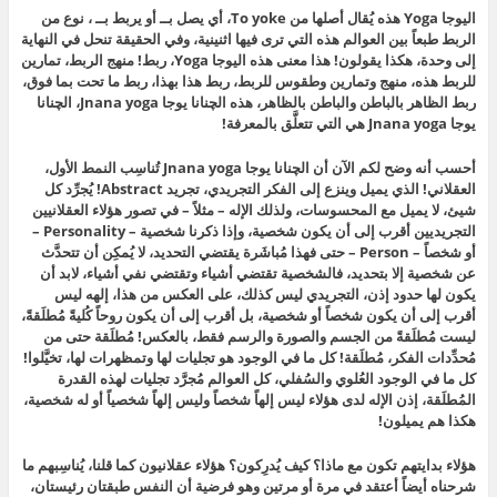
اليوجا Yoga هذه يُقال أصلها من
To yoke
، أي يصل بــ أو يربط بــ ، نوع من
الربط طبعاً بين العوالم هذه التي ترى فيها اثنينية، وفي الحقيقة تنحل في النهاية
إلى وحدة، هكذا يقولون! هذا معنى هذه اليوجا Yoga، ربط! منهج الربط، تمارين
للربط هذه، منهج وتمارين وطقوس للربط، ربط هذا بهذا، ربط ما تحت بما فوق،
ربط الظاهر بالباطن والباطن بالظاهر، هذه الچنانا يوجا Jnana yoga، الچنانا
يوجا Jnana yoga هي التي تتعلَّق بالمعرفة!
أحسب أنه وضح لكم الآن أن الچنانا يوجا Jnana yoga تُناسِب النمط الأول،
العقلاني! الذي يميل وينزع إلى الفكر التجريدي، تجريد Abstract! يُجرِّد كل
شيئ، لا يميل مع المحسوسات، ولذلك الإله – مثلاً – في تصور هؤلاء العقلانيين
التجريديين أقرب إلى أن يكون شخصية، وإذا ذكرنا شخصية – Personality –
أو شخصاً – Person – حتى فهذا مُباشَرة يقتضي التحديد، لا يُمكِن أن تتحدَّث
عن شخصية إلا بتحديد، فالشخصية تقتضي أشياء وتقتضي نفي أشياء، لابد أن
يكون لها حدود إذن، التجريدي ليس كذلك، على العكس من هذا، إلهه ليس
أقرب إلى أن يكون شخصاً أو شخصية، بل أقرب إلى أن يكون روحاً كُليةً مُطلَقةً،
ليست مُطلَقةً من الجسم والصورة والرسم فقط، بالعكس! مُطلَقة حتى من
مُحدِّدات الفكر، مُطلَقة! كل ما في الوجود هو تجليات لها وتمظهرات لها، تخيَّلوا!
كل ما في الوجود العُلوي والسُفلي، كل العوالم مُجرَّد تجليات لهذه القدرة
المُطلَقة، إذن الإله لدى هؤلاء ليس إلهاً شخصاً وليس إلهاً شخصياً أو له شخصية،
هكذا هم يميلون!
هؤلاء بدايتهم تكون مع ماذا؟ كيف يُدرِكون؟ هؤلاء
عقلانيون كما قلنا، يُناسِبهم ما
شرحناه أيضاً أعتقد في مرة أو مرتين وهو فرضية أن النفس طبقتان رئيستان،