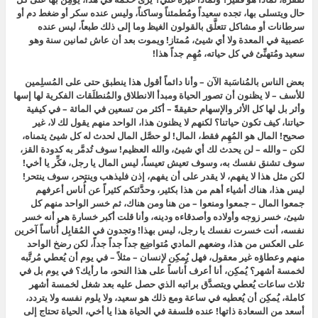
حال ويتسلى بها، تجده سعيداً ومُطمئناً وساكناً، وليس عنده سكر أو ضغط دم أو
سرطانات أو مشاكل تتعلَّق بالقولون الغيظ وما إلى ذلك طبعاً، ليس عنده
عصبية في المعدة ولا أي شيئ، مُمتاز! ويموت بعد أن عاش ثمانين سنة وهو
سعيد ومُتهنِّئ في كل حياته، مُهِم جداً هذا!
بعض الناس بالمُناسَبة الآن – وأنا دائماً أقول هذا ينطبق حتى على المُسلِمين
للأسف – لا يظنون أن تصور الحياة ومبدأ الانطلاق والمُنطلَقات الفكرية لها إسها
وأثر بل لها كل الأثر والإسهام حقيقةً – أكثر من تسعين في المائة – في كيفية
حياتنا، كيف تكون حياتنا؟ لكنهم لا يظنون هذا، الواحد منهم يقول لك لا، غير
صحيح! المال هو المُهِم فقط، المال! لو حصَّل المال لحدث له كل شيئ يتمناه،
لكن – والله – لن يحدث لك أي شيئ، والله العظيم! سوف تُدمَّر به كدودة القز،
سوف تشنق نفسك به، وسوف تعيش تعيساً، ليس المال يا رجل، فكِّر يا أخي!
لكن مثل هذا لا يفهم، لا يقدر على أن يفهم، إذن فليذهب وينتحر، سوف ينتحر!
ليس هذا، هناك أشياء أهم من هذا بكثير، وحدَّثتكم كثيراً عن أُناس أعرفهم
جمعوا المال – جمعوا ومنعوا – من هنا ومن هناك، ثم خسر الواحد منهم كل
شيئ، خسر زوجه وأولاده وأصدقاءه ودينه، وأنا قلت أكبر خسارة هي أنه خسر
نفسه، أنت خسرت نفسك يا رجل، ليس بهذا! وتجدون في المُقابِل أُناساً آخرين
على العكس من هذا، وضعهم المادي مُتواضِع جداً جداً جداً، لكن رضخ الواحد
منهم وعطاؤه غير معقول، فهل يُمكِن لإنسان – مثلاً – في يوم أن يُعطي مُرتَّبه
لخمسة أشهر؟ يُمكِن، أنا أعرف أُناساً على هذا النحو، ما رأيك؟ في يوم بل في
ثلاث ساعات يُعطي ويتصدَّق براتبه الذي حصل عليه بعد شغل لخمسة أشهر
كاملة، يُمكِن أن يُعطيه في ساعة ومع ذلك هو سعيد، ولا يلوم نفسه ولا يتردد،
أسعد من السعادة ذاتها! عنده فلسفة في الحياة هذا يا أخي، الحياة تحتاج إلى