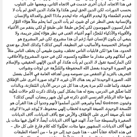
في هذا الاتجاه، أديان أُخرى خدمت في الاتجاه الثاني، وبعضها على التناوب
بحسب الدورات، لكن الدين الحق ليس هكذا ولا هكذا، الدين الحق لم يأت لا
ليخدم الضُعفاء ولا ليخدم الأقوياء، جاء ليخدم ماذا؟ الحق والعدالة والإنسان
والإنسانية بغض النظر عن أي شيئ، لم يأت الدين كما يحلم مثلاً هؤلاء الثوّار
الماركسيون المهوسون لكي يُحرِّض طبقةً على طبقةٍ أو لكي ينتقم من الأغنياء
والأقوياء والأذكياء لمُجرَّد أنهم أغنياء، الغنى في نظر هؤلاء يُعتبَر جريمة، ولا
ينبغي أن يكون الإنسان غنياً، رُغم أن هذا مشروع، لكن غير المشروع هو
الوسائل الخسيسة والأساليب غير النظيفة، أليس كذلك؟ وكذلك الحال مع تعدي
الحدود، هذا هو! لكن قابليات الناس تختلف، وشيئ طبيعي أن يختلف الناس مثلاً
في أملاكهم وفي مقدار ما حصَّلوه وكسبوه، لكن في حدود المشروع والأخلاقي،
لكن الماركسية تقول لا، الدين لم يأت هكذا، أي الدين الإلهي الحقيقي، والإسلام
هو الصورة الوحيدة بفضل الله المحفوظة والمُنزَّهة عن لوثات وشوائب
التحريف بالتزيد أو التنقص من نصوصه ومن أهدافه العامة في الأصل بفضل
الله، الصورة الوحيدة! لم يعد هناك الآن غيره، لا تُوجَد صورة أُخرى على الإطلاق
حقيقة، وكما قلت لكم مرة يعرف هذا كل مَن درس الأديان المُقارَنة، وبالذات
كلما تعمَّق في الدرس، يضح له هذا بشكل كبير، ولذلك ذكرت لكم حالات مُعيَّنة
منها حالة الرسّام الفرنسي الذي ذكرته في أول شهر رمضان، أليس كذلك؟
وغينون Guénon أيضاً وغيرهم، الذين أسلموا لأنهم وجدوا أن هذا القرآن هو
النُسخة الوحيدة، الصيغة الوحيدة لخطاب إلهي محفوظ، لا يُوجَد غيره! لا تُوجَد
ثقة بأي صيغة أُخرى على الإطلاق، والأرض تعج بآلاف الديانات، آلاف الديانات
الصغيرة والبسيطة جداً جداً، الهند فيها آلاف الديانات أيضاً، لا أقول فيها مئات بل
فيها آلاف الديانات، المشهور منها مئات، تخيَّلوا! كله كلام فارغ على كل حال –
في هذه الحالة عقاباً أخف – هذا شيئ جيد إلى حدٍ ما – من أعضاء الطبقات