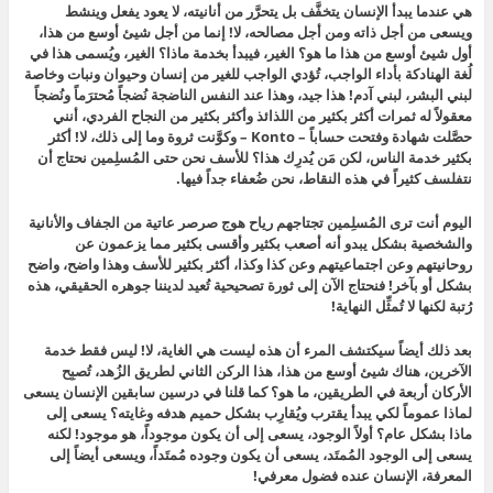
هي عندما يبدأ الإنسان يتخفَّف بل يتحرَّر من أنانيته، لا يعود يفعل وينشط
ويسعى من أجل ذاته ومن أجل مصالحه، لا! إنما من أجل شيئ أوسع من هذا،
أول شيئ أوسع من هذا ما هو؟ الغير، فيبدأ بخدمة ماذا؟ الغير، ويُسمى هذا في
لُغة الهنادكة بأداء الواجب، تُؤدي الواجب للغير من إنسان وحيوان ونبات وخاصة
لبني البشر، لبني آدم! هذا جيد، وهذا عند النفس الناضجة نُضجاً مُحترَماً ونُضجاً
معقولاً له ثمرات أكثر بكثير من اللذائذ وأكثر بكثير من النجاح الفردي، أنني
حصَّلت شهادة وفتحت حساباً – Konto – وكوَّنت ثروة وما إلى ذلك، لا! أكثر
بكثير خدمة الناس، لكن مَن يُدرِك هذا؟ للأسف نحن حتى المُسلِمين نحتاج أن
نتفلسف كثيراً في هذه النقاط، نحن ضُعفاء جداً فيها.
اليوم أنت ترى المُسلِمين تجتاجهم رياح هوج صرصر عاتية من الجفاف والأنانية
والشخصية بشكل يبدو أنه أصعب بكثير وأقسى بكثير مما يزعمون عن
روحانيتهم وعن اجتماعيتهم وعن كذا وكذا، أكثر بكثير للأسف وهذا واضح، واضح
بشكل أو بآخر! فنحتاج الآن إلى ثورة تصحيحية تُعيد لديننا جوهره الحقيقي، هذه
رُتبة لكنها لا تُمثِّل النهاية!
بعد ذلك أيضاً سيكتشف المرء أن هذه ليست هي الغاية، لا! ليس فقط خدمة
الآخرين، هناك شيئ أوسع من هذا، هذا الركن الثاني لطريق الزُهد، تُصبِح
الأركان أربعة في الطريقين، ما هو؟ كما قلنا في درسين سابقين الإنسان يسعى
لماذا عموماً لكي يبدأ يقترب ويُقارِب بشكل حميم هدفه وغايته؟ يسعى إلى
ماذا بشكل عام؟ أولاً الوجود، يسعى إلى أن يكون موجوداً، هو موجود! لكنه
يسعى إلى الوجود المُمتَد، يسعى أن يكون وجوده مُمتَداً، ويسعى أيضاً إلى
المعرفة، الإنسان عنده فضول معرفي!