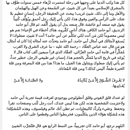
كل هذا وكب الدنيا على وجهها في رحلة استمرت لزُهاء خمس سنوات طوَّف بها
بالمشرق
الإسلامي بعيداً عن كل شيئ، عن السُمعة وعن الهيل والهيلمان
والأهل وما إلى ذلك، شيئ غريب! يبحث عن الحقيقة الرجل، إنسان عظيم بلا
شك، على الرأس والعين وفوق هذا، لكن يأتي إليك رجل أحمق ويُؤلِّف كُتيباً
يقول فيه صنعه أبو عائشة، قال صنعه بدل أن يقول ألَّفه، ثم قال أبو حامد
الزنديق، أبو حامد الكافر، هناك أُناس كفَّروه، هناك أخطاء في الإحياء! نعم هو
ليس معصوماً لكن مَن أنت لكي تتكلَّم عن أبي حامد؟ أنت لا شيئ، صعلوك! لا
يُسمَع لأمثالك في أمثال أبي حامد، أبو حامد يتحدَّث عنه أمثاله إذا كان له أمثال،
هو مَن قال عنه عباس العقّاد – رحمة الله عليه –
ما عرف الشرق ولا الغرب
مُفكِّراً في قامة أبي حامد الغزّالي
، العقّاد الذي قرأ سبعين ألف كتاب قال لا
يُوجَد في تاريخ الدنيا مُفكِّر بالحجم هذا، إنسان غير طبيعي الرجل، خطير جداً،
ثم يأتي إليك صعلوك ويتناول هذا الجبل، ما هذا؟ هذا من قلة المعرفة ومن قلة
الخبرة طبعاً، أليس كذلك؟ ومن قلة المُعاناة.
لا يَعْـرِفُ الشَّـوْقَ إِلاَّ مَـنْ يُكَابِدُهُ ولا الصَّبَـابَـةَ إِلاَّ مَـنْ
يُعَـانِيـهَا
.
لو عندك قلق لاهوتي وقلق أنطولوجي ووجودي لعرفت قيمة تجربة أبي حامد
ولاحترمت الشخصية هذه، لكن هذا ليس عندك، أنت رجل كُتب وصفحات، تقرأ
وتحفظ وتقيء وتُردِّد كالببغاوات، ثم تظن أنك عالم وفيلسوف، وهذه المُشكِلة!
هذه مُشكِلة هؤلاء الذين يتكلَّمون، فخربطوا الناس وقطعوا على الناس.
المُهِم نرجع، أبو حامد كان تجريبياً، من النمط الرابع هو، قال فلنُجرِّب الشيئ