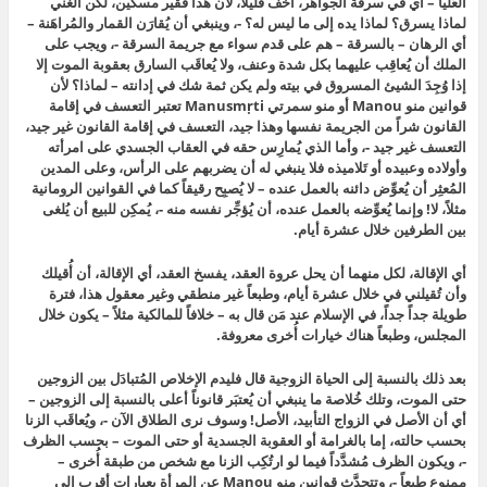
العُليا – أي في سرقة الجواهر، أخف قليلاً، لأن هذا فقير مسكين، لكن الغني
لماذا يسرق؟ لماذا يده إلى ما ليس له؟ -، وينبغي أن يُقارَن القمار والمُراهَنة –
أي الرهان – بالسرقة – هم على قدم سواء مع جريمة السرقة -، ويجب على
الملك أن يُعاقِب عليهما بكل شدة وعنف، ولا يُعاقَب السارق بعقوبة الموت إلا
إذا وُجِدَ الشيئ المسروق في بيته ولم يكن ثمة شك في إدانته – لماذا؟ لأن
قوانين منو Manou أو منو سمرتي Manusmṛti تعتبر التعسف في إقامة
القانون شراً من الجريمة نفسها وهذا جيد، التعسف في إقامة القانون غير جيد،
التعسف غير جيد -، وأما الذي يُمارِس حقه في العقاب الجسدي على امرأته
وأولاده وعبيده أو تَلاميذه فلا ينبغي له أن يضربهم على الرأس، وعلى المدين
المُعثِر أن يُعوِّض دائنه بالعمل عنده – لا يُصبِح رقيقاً كما في القوانين الرومانية
مثلاً، لا! وإنما يُعوِّضه بالعمل عنده، أن يُؤجِّر نفسه منه -، يُمكِن للبيع أن يُلغى
بين الطرفين خلال عشرة أيام.
أي الإقالة، لكل منهما أن يحل عروة العقد، يفسخ العقد، أي الإقالة، أن أُقيلك
وأن تُقيلني في خلال عشرة أيام، وطبعاً غير منطقي وغير معقول هذا، فترة
طويلة جداً جداً، في الإسلام عند مَن قال به – خلافاً للمالكية مثلاً – يكون خلال
المجلس، وطبعاً هناك خيارات أُخرى معروفة.
بعد ذلك بالنسبة إلى الحياة الزوجية قال فليدم الإخلاص المُتبادَل بين الزوجين
حتى الموت، وتلك خُلاصة ما ينبغي أن يُعتبَر قانوناً أعلى بالنسبة إلى الزوجين –
أي أن الأصل في الزواج التأبيد، الأصل! وسوف نرى الطلاق الآن -، ويُعاقَب الزنا
بحسب حالته، إما بالغرامة أو العقوبة الجسدية أو حتى الموت – بحسب الظرف
-، ويكون الظرف مُشدَّداً فيما لو ارتُكِب الزنا مع شخص من طبقة أُخرى –
ممنوع طبعاً -، وتتحدَّث قوانين منو Manou عن المرأة بعبارات أقرب إلى