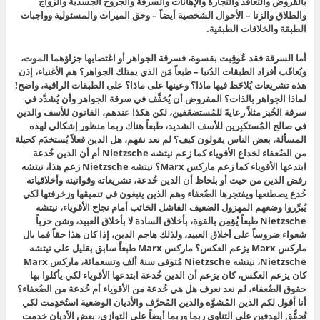
بالقروض والتعاقد والتجارة والإهانات والسرقة والجروح الجسدية والزواج
والطلاق والزنا – الأحوال الشخصية أيضاً – وحق الميراث والمسئولية وواجبات
الطبقة والخلافات الطبقية.
أما السرقة فقد عُوقِبت بقسوة، فسرقة الجواهر أو اغتصابها جزاؤهما الموت،
ويُعاقَب أفراد الطبقات الدُنيا – طبعاً مَن الذي يمتلك الجواهر؟ هم الأغنياء، إذن
هذه تشريعات يُلاحَظ فيها ماذا؟ وعينها على ماذا؟ على الطبقات الراقية، واضح!
لماذا الجواهر بالذات؟ المفروض أن يُخفَّف في سرقة الجواهر وأن يُشدَّد في
سرقة الخُبز مثلاً رعايةً للمُستضعَفين، لكن هكذا عندهم، القانون للأسف والدين
في صالح المُستكبِرين للأسف الشديد، طبعاً هناك ربما منظور إشكالي لهذه
المسألة، بعض الناس يقولون كيف؟ لم نعد نفهم، هل الدين فعلاً يُستخدَم كحيلة
من الضُعفاء لخداع الأقوياء كما زعم نيتشه Nietzsche أم أن الدين خُدعة
ابتدعها الأقوياء كما زعم ماركس Marx؟ نيتشه Nietzsche زعم هذا، نيتشه
رفض الدين من حيث أو بلحاظ أن الدين خُدعة، تشريعاته وقوانينه وأخلاقياته
خُدع يصطنعها ويفتجرها الضُعفاء وهم الذين ينبغون في تنميقها وزخرفتها لكي
يُبرِّروا وضعهم المهزول الضعيف الفاشل الخائب أمام نجاح الأقوياء، نيتشه
Nietzsche طبعاً يُؤمِن بالقوة، بأخلاق السادة لا بأخلاق العبيد، وشن حرباً
شعواء ضروساً على أخلاق العبيد، ولذلك هاجم الدين، إذا كان هذا حقاً فما بال
ماركس Marx يزعم العكس؟ ماركس Marx طبعاً سابق بقليل على نيتشه
Nietzsche، نيتشه Nietzsche مُتوفى سنة ألف وتسعمائة، ماركس Marx
كان يزعم العكس، كان يزعم أن الدين خُدعة ابتدعها الأقوياء لكي يأكلوا بها
حقوق الضُعفاء، لم نعد نعرف هل هي خُدعة من الأقوياء أم خُدعة من الضُعفاء؟
أنا أقول لكم الدين المُشوَّه والدين المُحرَّف والأديان الوضعية استُخدِمت لكي
تُحقِّق الهدفين على التناوي ربما وربما أيضاً على التوازي، بعض الأديان خدمت