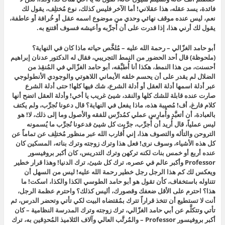
فائدة، يسد عقله، هذا عقلاني! أما الآخر فليس كذلك، نوع مُختلِف، يقول لك
نعم، ليس عنده موقف نهائي وحدي من موضوع اسمه عقل أو خُرافة أو عاطفة،
يقول لك أرني هذا، إذا قدرت على أن أُجرِّبه وأعيشه فسوف أقتنع به.
أبو حامد الغزّالي – رحمة الله عليه – مُلخَّص حياته ماذا كان في النهاية؟
(ملحوظة) قال أحد الحضور من النمط التجريبي، فقال له الدكتور عدنان إبراهيم
أحسنت، من هذا النمط، هكذا أنا أُطبِّقه، أبو حامد الغزّالي في المُنقِذ من
الضلال لم يقدر على أن يحسم خلقه الأيماني اللاهوتي والوجودي الأنطولوجي
عبر أدلة اسمها أدلة العقل أو أدلة الشرع، شك فيها كلها! حتى أدلة الشرع
صارت عنده قابلة للشك كلها والنقد، شيئ غريب يا أخي! وأدلة العقل اتضح أنها
كلام فارغ، أف! مُصيبة هذه، ماذا يفعل في النهاية؟ قال دعونا نُجرِّب، ولم يكتف
بالعبادة، أن أتعبَّد وأُمارِس عملي كمُدرِّس للفقه والأصول وما إلى ذلك، لا! هو
ليس عملياً، قال أُريد أن أُجرِّب، جرَّبت كل شيئ فدعونا نُجرِّب ما يُسمونه
التروحن والتأله والتصوف هذا، إني أُقارب الله عبر منظور مُختلِف عن تماماً عن
كل هذه الأشياء، وسوف نرى! فعل هذا وترك زوجته وترك بناته، المسكين كان
عنده أربع أو خمس بنات لكنه تركهن وترك التدريس، كان أكبر بروفيسور
Professor وأكبر عالم في عصره، ترك كل شيئ، ترك الدنيا! وهذا قرار خطير
ويعكس لك كم هذا الرجل رجل خطير رحمة الله عليه! ليس من السهل أن
تتناوله باستخفاف، كأن تقول هو أبو حامد الطوسي الكذا والكذا، اسكت! ما
هذا؟ احترم على الأقل ضعفك وقصورك، أليس كذلك؟ واحترم عظمة الرجل،
أنت لا تستطيع أن تتخذ قراراً تترك بمُقتضاه البيت لكي تأتي وتحضر الدرس، ثم
تأتي وتتكلَّم عن أبي حامد الغزّالي، ترك زوجته وترك المدرسة النظامية – كان
أكبر بروفيسور Professor – والمُرتَّب العالي وآلاف التَلاميذ المُحدِقين به، ترك