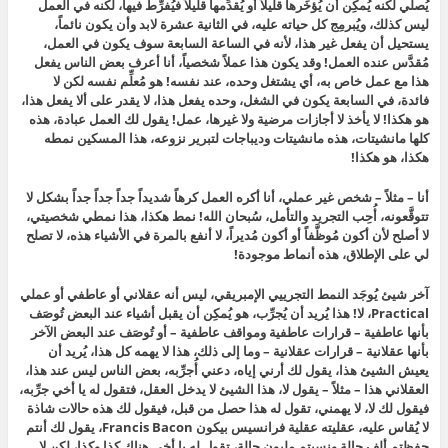
يُصلي لكنه يُمكِن أن يُؤخِّرها قليلاً أو يُقدِّمها قليلاً فيُفرِّط فيها، لكنه في العمل
ليس كذلك، ويُبرمِج كل حياته عليه، في الثانية عشرة لابد وأن يكون نائماً،
يستحيل أن يفعل غير هذا، لأنه في الساعة السابعة سوف يكون في العمل،
مُقدَّس عنده العمل! وقد يكون هذا عملاً شخصياً، أنا أعرف بعض الناس يفعل
هذا مع عمل خاص به، أي يشتغل وحده، عند نفسه! هو مُعلِّم نفسه لكن لا
فائدة، في السابعة يكون في الشغل، وحده يفعل هذا، لا يقدر على ألا يفعل هذا،
هو هكذا! لا يأخذ لا أجازات مرضية ولا غيرها، عمل! يقول لك العمل عبادة، هذه
كلها مانشيتات، هذه مانشيتات وديباجات لتبرير نزوعه، هذا المسكين نمطه
هكذا، هو هكذا!
أنا – مثلاً – شخص غير عملي، أنا أكره العمل كرهاً شديداً جداً جداً جداً بشكل لا
تتوقَّعونه، أُحِب التجريد والتأمل، سُبحان الله! نمط هكذا، هذا نمطي شخصيتي،
لا أصلح لأن أكون مُوظَّفاً أو أكون مُديراً، لا أنفع بالمرة في الأشياء هذه، لا تصلح
لي على الإطلاق، هذه أنماط موجودة!
آخر شيئ يُوجَد النمط التجرييي الإمبريقي، ليس أنه عقلاني أو عاطفي أو عملي
Practical، لا! هذا يُريد أن يُجرِّب، هو يُمكِن أن يقبل أشياء عند البعض تُوصَف
بأنها عاطفية – قرارات عاطفية ومواقف عاطفية – أو تُوصَف عند البعض الآخر
بأنها عقلانية – قرارات عقلانية – وما إلى ذلك، هذا لا يهمه كل هذا، يُريد أن
يعيش الشيئ هذا، يقول لك أرني إياه، دعني أُجرِّبه، بعض الناس ليس عند هذا،
العقلاني هذا – مثلاً – يقول لا، هذا الشيئ لا يدخل العقل، فتقول له يا أخي جرِّبه،
فيقول لك لا، لا يهمني، تقول له هذا حصل من قبل، فيقول لك هذه حالات شاذة
لا يُقاس عليه، عقليته عقلية فرانسيس بيكون Francis Bacon، يقول لك أنتم
حفظتم ألف حالة ونسيتم مليون حالة، تقول له يا أخي هناك كذا وكذا، لكن لا