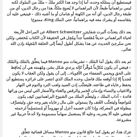
فيستطيع أن يمتلكه وحده، أما إذا وجد هذا الكنز ملكٌ – ملكٌ من الملوك لكنه
ليس براهمانياً طبعاً، لأن البراهماني لا يُصبِح ملكاً، هذا من رجال الدين، أي من
طبقة رجال الدين، أي أنه من الكهنة أو شامان أو ما أشبه ذلك – فينبغي عليه أن
يتقاسمه أو يشرك معه فيه براهمانياً، حتى الملك King، ممنوع!
بعد ذلك يتحدَّث ألبرت شفايتزر Albert Schweitzer عن المراحل الأربعة
لحياة البراهماني حديثاً مُقتَضباً جداً ومُخِل في الحقيقة لأن الكتاب مُختصَر، ولكن
نحن سنُرجئ الحديث عن هذا بشكل أطول أيضاً إلى الحلقة المُقبِلة بإذن الله
تعالى.
ثم بعد ذلك يقول أما المَلك – تشريعات منو Manou فيما يتعلَّق بالمَلك والمُلك
– فينغي أن يكون مُكرَّماً مُوقَّراً كإله يرتدي شكل بشر، ومُهَمته هي أن يُحافِظ
على الحق ويحمي الضعفاء من الأقوياء… إلى أن يقول ولكن العقاب لا يكون
مُجدياً إلا إذا أوقعه ملك فاضل، وحده الملك الذي انتصر على غرائزه يستطيع أن
يحفظ رعاياه في طاعته، فليتجنَّب إذن الصيد ولعب النرد والنوم في النهار
والاغتياب والنساء وإدمان الخمر والرقص والغناء والأصفار التي ليس من ورائها
فائدة – آداب الملك -، وليتعلَّم الملك من الشيوخ البراهمانيين كيف يكون
مُتواضِعاً وليتجنَّب العُنف ولا يستولي على مال رعاياه بغير وجه حق، وليتصرَّف
ببطولة في المعركة، وإذا كان خصمه أعزل أو مهزوماً أو مُستسلِماً لرحمته
فينبغي عليه ألا يضربه، وعليه ألا يستعمل سهاماً مسمومة ولا خُدعاً حربيةً غير
مشروعة.
نترك هذا، ثم يقول كما عالج قانون منو Manou مسائل قضائية تتعلَّق