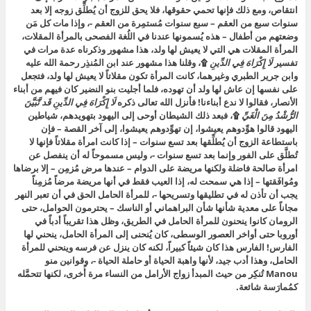
انتقاص، ومع ذلك فإنها تحمي حقوقها، فلا يحق للزوج أن يُطلِّق زوجه إلا بعد
سنوات سبع من العقم – سبع سنوات مُستمِرة من العقم -، وإذا مات كل مَن
وضعتهم من أطفال – هذه يُسمونها عندنا في اللُغة الفصحى بالمرأة المقلات،
المرأة المقلات هي التي لا يعيش لها ولد، هذا مشهور وذكرناه عدة مرات في
تفسير
لَا إِكْرَاهَ فِي الدِّينِ
۩
، وقلنا هذا مشهور عند ابن المُنذِر رحمة الله عليه
وابن جرير الطبري وغيرهما، كانت المرأة تكون مقلاتاً لا يعيش لها ولد، فتجعل
على نفسها إن عاش لها ولد أن تهوده، فلما أجليت بنو النضير كان فيهم من أبناء
الأنصار، فقالوا لا ندع أبناءنا! فأنزل الله تعالى ذكره
لَا إِكْرَاهَ فِي الدِّينِ قَد تَّبَيَّنَ
الرُّشْدُ مِنَ الْغَيِّ
۩
، فبعد ذلك الشيطان أوحى إلى اليهود بتهويدهم، شياطين
اليهود قالوا هوِّدوهم يعيشوا، إن تهوِّدوهم يعيشوا، إلى آخر القصة – فإن
باستطاعة الزوج أن يُطلِّقها بعد تسع سنوات – إذا كانت امرأة مقلاتاً فإنها لا
تُطلَّق على الفور وإنما بعد تسع سنوات -، وليس مسموحاً له أن ينفصل عن
امرأة صالحة فاضلة ولكنها مريضة على الدوام – عندها مرض مُزمِن – إلا برضاها
ومُوافَقتها – إذا هي سمحت له، إذا العيب فقط في أنها مريضة مرضاً مُزمِناً
يجب أن تأذن له في تطليقها وتسريحها -، للمرأة الحامل الحق في أن تعبر النهر
مجاناً على معدية شأنها شأن البراهماني أو الناسك – يحترمون الحوامل، حتى
الرومان كانوا ينحنون للمرأة الحامل في الطريق، وظل هذا تقريباً أدباً في
أوروبا حتى أواخر العصور الوسطى، كان يُنحنى إلى المرأة الحامل، ينحني لها
الفارس! الفارس هذا كان شيئاً كبيراً، لكنه كان ينزل عن فرسه وينحني للمرأة
الحامل، وهذا أدب جيد، لأنها واهبة الحياة أو حاملة الحياة -، وقوانين منو
Manou تُنكِر من حيث المبدأ زواج الأرامل من النساء مرة أُخرى، لكنها تتحمَّله
كمُمارَسة شائعة.