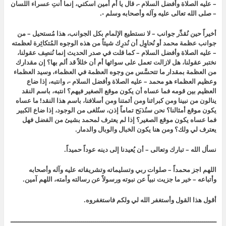
– عليه الصلاة وأفضل السلام -، قال يا أم أمين اسكتي، إنما أنتِ عسراء اللسان
– صلى الله تعالى عليه وآله وأصحابه وسلم -.
أخيراً حين نُقدِّر جوانب – لا نستطيع الإلمام بكل الجوانب، هذا مُستحيل – من
جوانب عظمة محمد أو نُحاوِل أن نُدرِك شيئاً من هذه الوجوه المُتكاثِرة لعظمته
– عليه الصلاة وأفضل السلام – كما قلت في صدر الحديث إنما نُنصِف عقولنا،
نختبر عقولنا، هل لازالت تعمل على سوائها أم أن خللاً قد ألم بها؟ إن مقدارك
من العظمة بمقدار ما تتحسَّس من وجوه العظمة في العظماء، وسيد العظماء
وعظيم العظماء هو محمد – عليه الصلاة وأفضل السلام -، وانتبه، إذا ضاع
العظيم بين قومه فما عساه أن يكون موقع الصغير فيهم؟ انتبه، باسم النقد
ينالون من نبينا ومن كبرائنا ومن أئمتنا ومن أسلافنا، باسم هذا النقد! ما عساه
يكون موقع أمثالنا؟ نحن سنُذبَح تماماً إذن، سنُلغى من الوجود، إذا ضاع الكبير
فما عساه يكون موقع الصغير؟ إذا لم يعترف لمحمد بشيئ من الفضل فهل
يعترف لي ولك؟ ومن هنا يكون الخبال والوبال والدمار.
نسأل الله – تبارك وتعالى – أن يُعيدنا إلى دينه عوداً حميداً.
اللهم اجز محمداً – صلوات ربي وتسليماته وتشريفاته عليه وآله وأصحابه
وأتباعه – خير ما جزيت نبياً عن نبوته ورسولاً عن رسالته وأمته، اللهم آمين.
أقول هذا القول وأستغفر الله لي ولكم فاستغفروه.
ــــــــــــــــــــــــــــــــــــــــــــــــــــــــــــــــــــــــــــــــــــــــــــــــــــــ