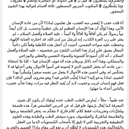
وَالْقَلَمِ وَمَا يَسْطُرُونَ
۩، قيل
ن
۩ هي الدواة، أي المحبرة،
وَالْقَلَمِ
۩ معروف،
وَمَا يَسْطُرُونَ
۩ المكتوب المزبور المسطور، ثلاثة أقسام مُتوالية بهذا الشيئ
المحقور.
أنا قلت عجب لا يُقضى منه العجب، هل تعلمون لماذا؟ لأن من عادة الإنسان
الآتي، وهذا يُؤكِّد أن هذا الإنسان العظيم لم يكن عظيماً وحسب، بل كان أيضاً
نبياً رسولاً، لم يكن أفاقاً ولا أفاكاً ولا أثيماً – عليه الصلاة وأفضل السلام -، لم
يفتر على رب العزة الكذب، إنه مُرسَل من لدن الله، قد اختارته العناية الإلهية،
وحفظت عليه سواءه النفسي، أحببت أن أجعل هذه الخُطبة وقفاً لكن دائماً
المجال يضيق على إبراز هذا الجانب المُفرَد من شخصيته – عليه الصلاة وأفضل
السلام -، أنه كان أُنموذجاً للسوية وللسواء النفسي والعقلي والمِزاجي
والمسلكي، وهذا أحد دلائل وبرهان هذه الدعوى، الإنسان فينا – كلنا بلا استثناء
– من عادته أنه يحقر الشيئ الذي لا يُحسِنه في أسوأ الأحوال، وفي أعدلها قد لا
يتحمَّس له، وفي أحسن هذه الأحوال لا يجعل من نفسه سفيراً ومُبشِّراً بهذا
الشيئ، لماذا يدعو إليه؟ لماذا يُحبِّب الناس فيه؟ وهو محروم، أليس كذلك؟ فإن
فعل فهو إنسان غريب وعجيب، لابد أن يُعيد النظر فيه مرات، وهذا شأن عجيب،
والناس أعداء ما جهلوا.
تجد طبيباً – مثلاً -، يُمارِس الطب، الطب عنده يُوشِك أن يكون كل شيئ،
المعرفة كما يُقال برُمتها، فلو قيل له عن الدرس الفلسفي هزأ، هذه فلسفة
ومُجرَّدات وتجريدات، فقط كلام، كلام فارغ، لا نتقدَّم به، يحقر الفلسفة برمتها
والفلاسفة مُباشَرةً، والفيلسوف بدوره سيحقر الطب والطبابة وهذه العلوم
التطبيقية والتجريبية التي لا تليق إلا بأصحاب المُستويات الدنيا من العقل
والمُحاكَمة، هذه المُستويات لا تُؤهِّله أن يرتفع إلى مقام ماذا؟ التعميم والتجريد