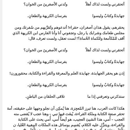
أتحقرني ولست لذاك أهلاً وتُدني الأصغرينَ من الخوان؟
جهابذةٌ وكتابٌ وليسوا بفرسان الكريهة والطعانِ.
يحقرهم، يقول هذان أصغران، حقراء! أتدعوهم وتُقرِّبهم من سُفرتك ومن
مجلس طعامك وشرابك يا رجل، وتجفوني أنا وأنا الفارس ابن الكريهة الذي
أقف للمُكاَمعة وللكماة الحُماة؟! لست تعقل، ولست تعرف، قال:
أتحقرني ولست لذاك أهلاً وتُدني الأصغرينَ من الخوان؟
جهابذةٌ وكتابٌ وليسوا بفرسان الكريهة والطعانِ.
إذن هو يحقر الجهابذة، جهابذة العلم والمعرفة والقراءة والكتابة، محقورورن!
جهابذةٌ وكتابٌ وليسوا بفرسان الكريهة والطعانِ.
ستذكرني وتعرفني إذا ما تلاقى الحلقان من الباطنِ.
هكذا كانت العرب، هنا تبرز المُعجِزة، هنا يُمكِن أن نجلو وجهها على حقيقته، أمة
تحقر صنعة الكتابة وملكة القراءة، يُبعَث فيها نبي – وهنا عجب لا يُقضى منه
العجب – أُمي، هذا الشيئ العجيب، هو أيضاً أُمي، أُمي يحث على الكتابة
والقراءة، ويتنزَّل عليه الكلام، يُقسِم بوسائل هذه الملكات الوهبية العُليا،
ن