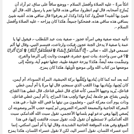
اتكأ مرةً – عليه الصلاة وأفضل السلام – ووضع ساقاً على ساق، ثم أراد أن
يُمازِح أصحابه، قال لهم انظروا، ساقي هذه، قالوا نعم يا رسول الله، قال أي
شيئ بها أشبه؟ فتحيَّروا، كذا وكذا وكذا، لم يعرفوا! قال ساقي هذه، أشبه شيئ
بساقي هذه ساقي هذه، فضحكوا جميعاً، هكذا كان مِزاحه – عليه الصلاة وأفضل
السلام -.
تأتيه عمته صفية وهي امرأة عجوز – صفية بنت عبد المُطلب -، فيقول لها يا
عمة يا صفية لا يدخل الجنة عجوز، فبكت وارتاعت، فتبسم النبي، وقال لها ألم
تسمعي قول الله – تعالى –
إِنَّا أَنْشَأْنَاهُنَّ إِنْشَاءً
۩
فَجَعَلْنَاهُنَّ أَبْكَارًا
۩
عُرُبًا أَتْرَابًا
۩؟ في سن واحدة، بنات تسع عشرة، ففهمت وثابت إلى الرضا والفرح،
وتبسَّمت معه أيضاً، هكذا! مِزحة خفيفة طيبة، جعلها تفهم آية، وتتنبَّه إلى
موضعها من كتاب الله وإلى موضع تأويلها، هكذا كان يمزح.
أمه بعد أمه كما كان يُناديها ويُلقِّبها بركة الحبشية، المرأة السوداء، أم أيمن،
كان يُحِبها، ويُناديها بهذا اللقب الذي سمعتم، قال لها مرةً يا أم أيمن غطي
قناعكِ، يُريد وجهها الأسمر، كأنه قناع، قال غطي قناعك، قال غطي هذا القناع،
وليس بقناع، هو جلدها، يُمازِحها! وتُحِب هذا المزاح، يا أم أيمن غطي قناعكِ،
وذات يوم أتت معركة حُنين – وتعلمون من نبئها ما قص الله علينا -، في هذه
المعركة الحاجبة والمعمعة الحمراء الضروس لم يُنسِه حجب الأمر وصعوبته أن
يُصغي إليها وهي تدعو لهم بلسانها الأعجمي، تقول سبت الله أقدامكم، سبت
الله أقدامكم، لا تستطيع أن تقول ثبَّت، تقول سبت، فالتفت إليها، في هذا
الموقع وفي هذه الموقعة الحاجبة الشديدة، وقال لها يا أم أمين اسكتي، إنما
أنتِ عسراء اللسان، نقول أعسر اليد، لكن لا نقول عسراء اللسان، هكذا يمزح