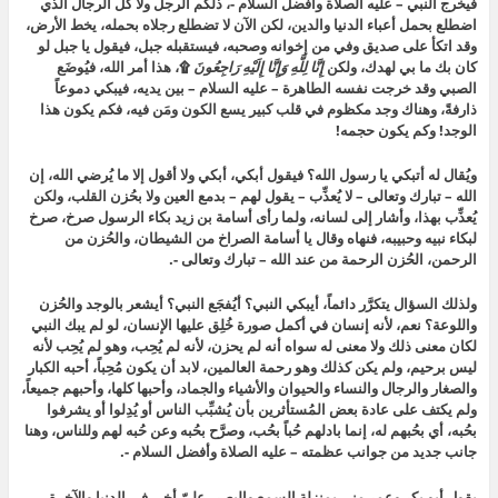
فيخرج النبي – عليه الصلاة وأفضل السلام -، ذلكم الرجل ولا كل الرجال الذي
اضطلع بحمل أعباء الدنيا والدين، لكن الآن لا تضطلع رجلاه بحمله، يخط الأرض،
وقد اتكأ على صديق وفي من إخوانه وصحبه، فيستقبله جبل، فيقول يا جبل لو
كان بك ما بي لهدك، ولكن
إِنَّا لِلَّهِ وَإِنَّا إِلَيْهِ رَاجِعُونَ
۩، هذا أمر الله، فيُوضَع
الصبي وقد خرجت نفسه الطاهرة – عليه السلام – بين يديه، فيبكي دموعاً
ذارفةً، وهناك وجد مكظوم في قلب كبير يسع الكون ومَن فيه، فكم يكون هذا
الوجد! وكم يكون حجمه!
ويُقال له أتبكي يا رسول الله؟ فيقول أبكي، أبكي ولا أقول إلا ما يُرضي الله، إن
الله – تبارك وتعالى – لا يُعذِّب – يقول لهم – بدمع العين ولا بحُزن القلب، ولكن
يُعذِّب بهذا، وأشار إلى لسانه، ولما رأى أسامة بن زيد بكاء الرسول صرخ، صرخ
لبكاء نبيه وحبيبه، فنهاه وقال يا أسامة الصراخ من الشيطان، والحُزن من
الرحمن، الحُزن الرحمة من عند الله – تبارك وتعالى -.
ولذلك السؤال يتكرَّر دائماً، أيبكي النبي؟ أيُفجَع النبي؟ أيشعر بالوجد والحُزن
واللوعة؟ نعم، لأنه إنسان في أكمل صورة خُلِق عليها الإنسان، لو لم يبك النبي
لكان معنى ذلك ولا معنى له سواه أنه لم يحزن، لأنه لم يُحِب، وهو لم يُحِب لأنه
ليس برحيم، ولم يكن كذلك وهو رحمة العالمين، لابد أن يكون مُحِباً، أحبه الكبار
والصغار والرجال والنساء والحيوان والأشياء والجماد، وأحبها كلها، وأحبهم جميعاً،
ولم يكتف على عادة بعض المُستأثرين بأن يُشبِّب الناس أو يُدِلوا أو يشرفوا
بحُبه، أي بحُبهم له، إنما بادلهم حُباً بحُب، وصرَّح بحُبه وعن حُبه لهم وللناس، وهنا
جانب جديد من جوانب عظمته – عليه الصلاة وأفضل السلام -.
يقول أبو بكر وعمر مني بمنزلة السمع والبصر، عليّ أخي في الدنيا والآخرة،