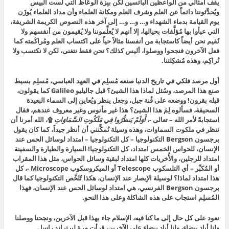
يقف أمثالي من الواعظين البائسين لكن ببِزة الوعّاظ التي لست ألبيس
ويُحدِّثوننا دائماً عن العلم وشرف العلم ومكانة العلماء وأن مداد العلماء يُوزَن
يوم القيامة بدماء الشهداء و… و… و… إلى آخر هذه النصوص الكريمة الشريفة،
التي عبأوا بها مُؤلَّفات بحيالها، إلا أنهم لا يُعلِّموننا ولا يُقيمون من أنفسهم ولا
نُقيم نحن أيضاً كاستجابة من أنفسنا مثالاً حياً على اكتساب العلم ومُراكَمته كما
فعل الآخرون فنجحوا ووصلوا، أليس كذلك؟ نحن فقط نتغنى، لكن لا نكتسب ولا
نُراكِم، وهذه مُشكِلتنا.
أول مرصد فلكي في تاريخ الدنيا صنعه مُسلِم في العهد العباسي، مُسلِم بسيط
صنع هذا المرصد، وسُئل لماذا هذا الشيئ؟ قبل جاليليو Galileo كما يقولون،
قبله بقرون! ووضعه على قُنة جبل، وجعل ينظر ويُعاين إلى السماء البعيدة
السحيقة، فسألوه لِمَ هذا الشيئ؟ هذا غير مأنوس وغير معروف عندهم، فقال
استجابةً لأمر الله – تعالى -،
أَوَلَمْ يَنظُرُوا فِي مَلَكُوتِ السَّمَاوَاتِ
۩، الله أمرنا أن
ننظر في ملكوت السماوات، وهذه وسيلة تُمكِّنني أن أنظر جيداً، كما كان يقول
برجسون Bergson التكنولوجيا – كل التكنولوجيا – امتداد لوسائل الحس عند
الإنسان، للحواس الخمس امتداد، كل التكنولوجيا! السيارة والطيارة والسفينة
امتداد للرجلين، والأُخريات كلها امتداد لبقية وسائل الحواس، مثل هذا المقراب
أو المُكبِّر – أي التلسكوب Telescope أو الميكروسكوب Microscope -، كل
هذا امتداد لماذا؟ لوسيلة الإبصار عند الإنسان، هكذا تُلخَّص التكنولوجيا كما قال
برجسون Bergson الفرنسي، هي امتداد لوسائل الحس عند الإنسان، فهذا
المُسلِم استجاب على هذه الشاكلة وعلى هذا النحو.
نعود على كل حال إلى ما كنا فيه، الإسلام جاء بهذا قبل الآخرين، ونجحنا ووصلنا
ولنا أياد بيضاء، ولنا أياد بيضاء على الآخرين، قرأت مرة لبرتراند راسل