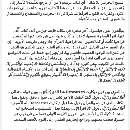
المنهج التجريبي بلا شك – أي كتاب درست؟ من أي مرجع تعلَّمت؟ فأشار إلى
جُثة حيوان نافق هالك، فقال هذا، قرأت هذا الكتاب، تجريب! اعمد إلى مُفرَدات
الكون ومُفرَدات الكون، اقرأها مُباشَرةً قراءة التجريب والاستطلاع والاستنطاق
والشورى، استشر هذه الأشياء.
يتبجَّحون بقول فيلسوف آخر صخرة في مكانه قابعة خيرٌ من ألف كتاب أُلِّف
عنها، اقرأ الصخرة نفسها، لا تقرأ ما كُتِب عنها، لعل مَن كتب عنها لم يُحسِن
قراءتها كأنت أو كما تُحسِن أنت قراءتها، القرآن جاء وجعل طريقته الآيوية – إن
جاز التعبير – في التدليل على قدرة الله وبدائع الصُنع الإلهي الحكيم هو النظر
في مُفرَدات الوجود الحسية، فأقسم بها، لم يُشِر إليها فقط في مئات المواضع
أو فيما يزيد عن ألف آية، إنما أيضاً رفعها إلى مقام أن يُقسَم بها، أقسم
بالمظاهر الكونية، وهي كثيرة جداً، قال
وَالشَّمْسِ وَضُحَاهَا
۩، يُقسِم!
وَالْقَمَرِ إِذَا
تَلَاهَا
۩
وَالنَّهَارِ إِذَا جَلَّاهَا
۩
وَاللَّيْلِ إِذَا يَغْشَاهَا
۩، إلى آخر هذه الأقسام المُتوالية،
وَالضُّحَى
۩
وَاللَّيْلِ إِذَا سَجَى
۩، يُقسِم!
فَلا أُقْسِمُ بِمَوَاقِعِ النُّجُومِ وَإِنَّهُ لَقَسَمٌ لَوْ
تَعْلَمُونَ عَظِيمٌ
۩.
ما الفرق بين قول ديكارت Descartes هذا الذي يُتبجَّح به وبين قوله – تعالى –
أَفَلَا يَنظُرُونَ إِلَى الْإِبِلِ كَيْفَ خُلِقَتْ
۩؟ هو يُشير إلى حيوان نافق، ويقول هذا
الكتاب الذي قرأت، والقرآن يقول هذا قبل ديكارت Descartes، له الأسبقية،
أَفَلَا يَنظُرُونَ إِلَى الْإِبِلِ
۩، اقرأ الإبل، وهكذا فعل المُسلِمون، استجابوا لله
استجابةً ذكيةً، لكن للأسف في القرون الأربعة الأولى فقط من تاريخهم، ثم
جمدوا، فنضب معينهم، وتراجع إنجازهم العلمي، إلى اليوم للأسف الشديد.