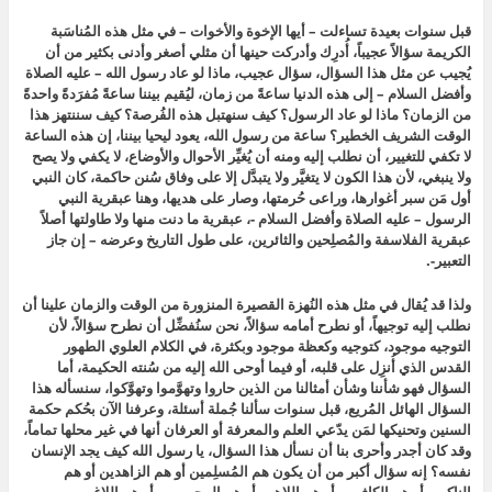
قبل سنوات بعيدة تساءلت – أيها الإخوة والأخوات – في مثل هذه المُناسَبة
الكريمة سؤالاً عجيباً، أُدرِك وأدركت حينها أن مثلي أصغر وأدنى بكثير من أن
يُجيب عن مثل هذا السؤال، سؤال عجيب، ماذا لو عاد رسول الله – عليه الصلاة
وأفضل السلام – إلى هذه الدنيا ساعةً من زمان، ليُقيم بيننا ساعةً مُفرَدةً واحدةً
من الزمان؟ ماذا لو عاد الرسول؟ كيف سنهتبل هذه الفُرصة؟ كيف سننتهز هذا
الوقت الشريف الخطير؟ ساعة من رسول الله، يعود ليحيا بيننا، إن هذه الساعة
لا تكفي للتغيير، أن نطلب إليه ومنه أن يُغيِّر الأحوال والأوضاع، لا يكفي ولا يصح
ولا ينبغي، لأن هذا الكون لا يتغيَّر ولا يتبدَّل إلا على وفاق سُنن حاكمة، كان النبي
أول مَن سبر أغوارها، وراعى حُرمتها، وصار على هديها، وهنا عبقرية النبي
الرسول – عليه الصلاة وأفضل السلام -، عبقرية ما دنت منها ولا طاولتها أصلاً
عبقرية الفلاسفة والمُصلِحين والثائرين، على طول التاريخ وعرضه – إن جاز
التعبير-.
ولذا قد يُقال في مثل هذه النُهزة القصيرة المنزورة من الوقت والزمان علينا أن
نطلب إليه توجيهاً، أو نطرح أمامه سؤالاً، نحن سنُفضِّل أن نطرح سؤالاً، لأن
التوجيه موجود، كتوجيه وكعظة موجود وبكثرة، في الكلام العلوي الطهور
القدس الذي أُنزِل على قلبه، أو فيما أوحى الله إليه من سُنته الحكيمة، أما
السؤال فهو شأننا وشأن أمثالنا من الذين حاروا وتهوَّموا وتهوَّكوا، سنسأله هذا
السؤال الهائل المُريع، قبل سنوات سألنا جُملة أسئلة، وعرفنا الآن بحُكم حكمة
السنين وتحنيكها لمَن يدّعي العلم والمعرفة أو العرفان أنها في غير محلها تماماً،
وقد كان أجدر وأحرى بنا أن نسأل هذا السؤال، يا رسول الله كيف يجد الإنسان
نفسه؟ إنه سؤال أكبر من أن يكون هم المُسلِمين أو هم الزاهدين أو هم