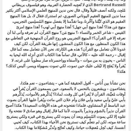
Bertrand Russell الذي لا تُعجِبه الحضارة العربية، وهو فيلسوف بريطاني
مُلحِد، ولكنه أنصف قليلاً وقال، قال نحن ندين للمنهج العلمي الإسلامي أكثر بكثير
مما ندين للمنهج العقيم اليوناني الصوري، ثم استدرك فقال لا، بل هذا المنهج
العقيم هو الذي كبَّلنا وأخَّرنا، وما تقدَّمنا إلا بفضل منهج المُسلِمين التجريبي،
منهج مَن هذا؟ أهذا منهج أبي جهل؟ أهذا منهج أبي لهب؟ أهذا منهج امرئ
القيس – شاعر الخمر والنساء -؟ منهج مَن؟ منهج القرآن، لم نعرفه وأنى لنا أن
نعرفه إلا في القرآن؟! المنهج التجريبي هو روح القرآن المنهجية في التعاطي مع
هذا الكون المنظور، مع هذا الكون المنشور، إنها طريقة القرآن، لكن كيف
غدونا الآن نتعامل مع القرآن؟ هذه هي الكارثة، نحن الآن نتعامل معه كما قال
إقبال – رحمة الله عليه – كالآتي، قال تماماً هذا الكتاب الذي أنزله الله ليحيا به
الناس – يحيون به من موات – واأسفاه وواحسرتاه صار مطوياً على غرته، لا
يُقرأ ولا يُفتَح إلا ليُتلى عليك حين تموت، لكي تموت بسهولة ويسر، أليس كذلك؟
هكذا!
نحن نشأنا بين أُناس – أقول الحقيقة كما هي – يتشاءمون – نعم هكذا،
يتشاءمون – ويشعرون بالنحس، لا بالسعود، حين يسمعون القرآن يُقرأ في
أوقات مُعيَّنة، القرآن لا يُقرأ في كل وقت، لماذا؟ يُذكِّرهم بالأموات، يُذكِّرهم
بأبي عليّ وأبي سعيد وأبي فلان وأم علان التي ماتت ويُقرأ عليها القرآن بصوت
عبد الباسط أو المنشاوي، فلماذا تفتحونه في هذه الأوقات السعيدة؟ هكذا أصبح
القرآن نذيراً بالشؤم ونذيراً بالموت، لأننا كما قال إقبال وهو صادق لا نفتحه ولا
نتلوه إلا لكي يموت المُسلِم وبعد أن يموت لكي يستريح في قبره ولكي يستريح
ساعة موته، لكن لم نتعلَّم كيف نستريح نحن الأحياء بهذا الكتاب، كيف نُحيي
أنفسنا، كيف نُحِل مُعضِلات حياتنا، وكيف نُعالِج ونُدبِّر مُشكِلاتنا بهذا الكتاب.