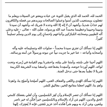
ــــــــــــــــــــــــــــــــــــــــــــــــــــــــــــــــــــــــــــــــــــــــــــــــــــــ
ـــــــــــــــ
الحمد لله، الحمد لله الذي يقبل التوبة عن عباده ويعفو عن السيئات ويعلم ما
تفعلون، ويستجيب للذين آمنوا وعملوا الصالحات ويزيدهم من فضله والكافرون
لهم عذابٌ شديدٌ، وأشهد أن لا إله إلا الله وحده لا شريك له، وأشهد أن سيدنا
ونبيبنا وحبيبنا وعظيمنا محمداً عبد الله ورسوله، صَلَىَ الله – تعالى – عليه وعلى
آله الطيبين وصحابته المُبارَكين وأتباعهم بإحسانٍ إلى يوم الدين وسلَّم تسليماً
كثيراً.
اللهم إنا نسألك أن تجزي سيدنا محمداً – صلوات الله وتسليماته عليه وآله
وأصحابه وأتباعه – عنا خير ما جزيت نبياً عن نبوته ورسولاً عن أمته ورسالته.
اللهم أحينا على سُنته، وأمتنا على مِلته، واحشرنا يوم القيامة في زُمرته وتحت
لوائه، اللهم أوردنا حوضه، وأسعِدنا بشفاعته، واسقنا بيده الشريفة الكريمة
شربةً لا نظمأ بعدها حتى ندخل الجنة.
اللهم إنا نسألك الهُدى والتُقى والعفاف الغنى، اللهم أصلِحنا وأصلِح بنا، واهدِنا
واهدِ بنا، اللهم اجعلنا مفاتيح للخير، مغاليق للشر.
اللهم إنا نسألك أن تنصر الإسلام وأن تُعِز المُسلِمين، وأن تُعلي بفضلك كلمتي
الحق والدين، اللهم مَن أراد بالإسلام وبالمُسلِمين خيراً فكُن له خير ناصر
ومُعين، ومَن أراد به وبهم شراً فخُذه أخذ عزيز مُقتدِر، فإنه لا يُعجِزك، إلهنا