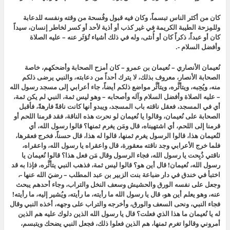
كان من أكثر الناس تبسماً، وكان فيه قبول وفُسحة من وقته ونفسه للدعابة
وللمِزحة الطيبة الكريمة في غير كذب أو أذية لأحد أو كسر لخاطر إنسان، سيداً
كان أو عبداً، ذكراً كان أو أُنثى، وله في ذلك أشياء تُؤثَر عنه – عليه الصلاة
وأفضل السلام -.
نُعيمان الأنصاري – نُعيمان بن عمرو – كان أمزح الصحابة وأضحكهم، خاصة
الصحابة الأنصار، معروف بذلك، لا يترك أحداً من دعابته، والنبي يرضى ذلكم
منه، ويُحِبه، ويتأثَّره، ويتأثَّر مواضع ذلكم أيضاً، جاء أعرابي إلى مسجد رسول الله
– عليه الصلاة وأفضل السلام وآله وأصحابه – وهو ليس ثمة، النبي لم يكن ثمة،
أي في المسجد، فعقل ناقته باب المسجد، ويبدو أنها كانت ناقةً فارهةً، فأقبل
الصحابة على نُعيمان، وقالوا يا نُعيمان لو نحرت هذه الناقة، فقد قرمنا اللحم أو
قرمنا إلى اللحم، أي اشتهيناه، قال ومَن يغرم ثمنها؟ قالوا رسول الله، أي
لنُعيمان هذا، قالوا الرسول يغرم ثمنها، قالوا له هذا، قال حسناً، فخرج فعقرها،
فلما خرج الأعرابي وجد ناقته معقورة، قال واعقراه يا رسول الله، واعقراه،
ناقتي ذُبِحت يا رسول الله، فجاء الرسول وقال مَن فعل هذا؟ قالوا نُعيمان يا
رسول الله، نُعيمان! قال أين هو؟ قالوا ليس ثمة، فذهب النبي يتأثَّره، فإذا به قد
اختبأ في خندق في دار ضباعة بنت الزبير بن عبد المطلب – رضيَ الله عنها -،
وجعل على نفسه الورق والحشيش وسعف النخل والتراب، وجاء أحدهم يبحث
عنه، وهو يعلم أين هو، قال يا رسول الله ما رأيته، ما رأيته، ويُشير إليه، ما رأيته!
فجاء النبي، ونحى السعف والورق، وأخرجه والتراب على وجهه، أخذه النبي وقال
له يا نُعيمان ما هذا الذي فعلت؟ قال يا رسول الله الذين دلوك عليه هم الذين
أمروني وقالوا تغرم ثمنها، هم الذين فعلوا ذلك، فجعل النبي يضحك ويتبسم،