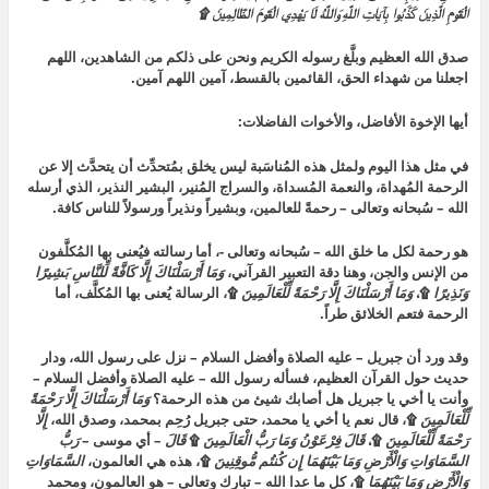
الْقَوْمِ الَّذِينَ كَذَّبُوا بِآيَاتِ اللَّهِ وَاللَّهُ لَا يَهْدِي الْقَوْمَ الظَّالِمِينَ ۩
صدق الله العظيم وبلَّغ رسوله الكريم ونحن على ذلكم من الشاهدين، اللهم
اجعلنا من شهداء الحق، القائمين بالقسط، آمين اللهم آمين.
أيها الإخوة الأفاضل، والأخوات الفاضلات:
في مثل هذا اليوم ولمثل هذه المُناسَبة ليس يخلق بمُتحدِّث أن يتحدَّث إلا عن
الرحمة المُهداة، والنعمة المُسداة، والسراج المُنير، البشير النذير، الذي أرسله
الله – سُبحانه وتعالى – رحمةً للعالمين، وبشيراً ونذيراً ورسولاً للناس كافة.
هو رحمة لكل ما خلق الله – سُبحانه وتعالى -، أما رسالته فيُعنى بها المُكلَّفون
من الإنس والجن، وهنا دقة التعبير القرآني،
وَمَا أَرْسَلْنَاكَ إِلَّا كَافَّةً لِّلنَّاسِ بَشِيرًا
وَنَذِيرًا
۩،
وَمَا أَرْسَلْنَاكَ إِلَّا رَحْمَةً لِّلْعَالَمِينَ
۩، الرسالة يُعنى بها المُكلَّف، أما
الرحمة فتعم الخلائق طراً.
وقد ورد أن جبريل – عليه الصلاة وأفضل السلام – نزل على رسول الله، ودار
حديث حول القرآن العظيم، فسأله رسول الله – عليه الصلاة وأفضل السلام –
وأنت يا أخي يا جبريل هل أصابك شيئ من هذه الرحمة؟
وَمَا أَرْسَلْنَاكَ إِلَّا رَحْمَةً
لِّلْعَالَمِينَ
۩، قال نعم يا أخي يا محمد، حتى جبريل رُحِم بمحمد، وصدق الله،
إِلَّا
رَحْمَةً لِّلْعَالَمِينَ
۩،
قَالَ فِرْعَوْنُ وَمَا رَبُّ الْعَالَمِينَ
۩
قَالَ
– أي موسى –
رَبُّ
السَّمَاوَاتِ وَالْأَرْضِ وَمَا بَيْنَهُمَا إِن كُنتُم مُّوقِنِينَ
۩، هذه هي العالمون،
السَّمَاوَاتِ
وَالْأَرْضِ وَمَا بَيْنَهُمَا
۩، كل ما عدا الله – تبارك وتعالى – هو العالمون، ومحمد