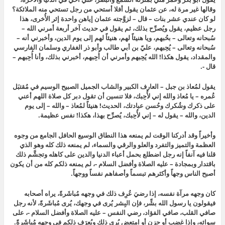
وقالها غير مرة له، عن عثمان يقول أفلا أستحي من رجل تستحي منه الملائكة؟
لو كان عندي عشر بنات – قال – لزوَّجته عثمان إياهن واحدة إثر الأُخرى، هذا
رجل عظيم، يقول ويُصرِّح بذلك، ثم يقول في حديث آخر أربعة أمرني الله –
سُبحانه وتعالى – بحُبهم، ويا هنيئاً لهم، هنيئاً لهم إلى يوم الدين، وأخبرني أنه –
سُبحانه وتعالى – يُحِبهم، عليّ بن أبي طالب وأبو ذر الغفاري وسلمان الفارسي
والمقداد، يقول هكذا! الله يُحِبهم وأمرني أن أُحِبهم، أخبرني بذلك، وأنا أُحِبهم –
قال -.
يقول لمُعاذ بن جبل – العارف الكبير والشاب الجميل الصبيح الوسيم في مُقتبَل
عُمره – يا مُعاذ والله إني لأُحِبك، فلا تنسين أن تقول دبر كل صلاة اللهم أعني
على ذكرك وشُكرك وحُسن عبادتك، الحديث! هنيئاً لمُعاذ – والله – إلى يوم
الدين، والله – يقول له – إني لأُحِبك، يُصرِّح بهذا، هكذا! نفس عظيمة.
وأخيراً وقد أدركنا الوقت لم يمنعه هذا النطاق الوسيع الحافل الجامع من وجوه
العظمة والتميز والتفرد والعلو والرقي والسماء، لم يمنعه ذلك كله وهو الذي
قلنا فيه آنفاً إنه رجل اضطلع بحمل أعباء الدنيا والدين على كاهله وتجشَّم ذلك
باقتدار وبمجادة – عليه الصلاة وأفضل السلام -، لم يمنعه ذلكم كله من أن يكون
أصبح الناس وجهاً وأكثرهم تبسماً وأصفاهم نفساً ووجهاً.
كان وجهه مرآة نفسه، إذا رضيَ عُرِف ذلك في وجهه مُباشَرةً، يراه أصحابه
فيقولون يا رسول الله بشِّر، فإن البِشر يُرى في وجهك، يُرى مُباشَرةً، لأنه رجل
صافي القلب، صافي الفؤاد، رضي النفس – عليه الصلاة وأفضل السلام -، على
سوائه، وإذا غضب أو حزن أو امتعض يُرى ذلك ويُعرَف ذلكم في وجهه مُباشَرةً.