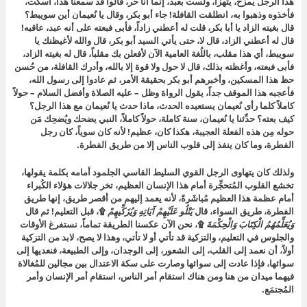
هذا الرجل يمزح، يتهزأ، ولست بعبد، إنما أنا حر، قالوا قد سمعنا هذا، اسكت،
فأخذوه وذهبوا به، انطلقت القافلة! جاء أبو بكر، وقال يا نُعيمان أين سويبط؟
قال بغيته الزاد يا أبا بكر، قلت له أعطني زاداً، فأبى فبعته على أنه عبد، عاقبه!
قال له أعطني الزاد، قال لا، حتى يأتي السيد أبو بكر، قال والله لأغيظنك يا
سويبط، أي هذا مقلب، باللُغة العامية الآن لأفعلن بك مقلباً، قال له بغيته الزاد،
فأبى فبعته، وأغظته بذلك، قال لا حول ولا قوة إلا بالله، وأدرك القافلة، من حُسن
حظ هذا المسكين، وأخبرهم أبو بكر بحقيقة الأمر، ثم عادوا إلى رسول الله،
فأعجبه هذا الموقف جداً، يقول الرواة وظل – عليه الصلاة وأفضل السلام – حولاً
كاملاً كلما رأى نُعيمان يستعيده الحدث، ماذا حدث يا نُعيمان مع هذا الرجل؟
كيف بعته؟ حدِّثنا يا نُعيمان، سنة كاملة، حولاً كاملاً، النبي يضحك ويُضحِك مَن
حوله مِن هذه الفعلة العجيبة، هكذا كان، عظيم! لأنه كان سوياً، كان رجل
الفطرة، وما كان ينفذ إلى قلوب الناس إلا من طريق الفطرة.
ولذلك كان يتهاوى الرجل القوي السليط القاسي الجلمود أمامه بكلمة يقولها،
تخشع القلوب المُتحجِّرة أمام هذا الإنسان العظيم، تخر جلالات هؤلاء الكُبراء
أمام عظمة هذا العظيم مُباشَرةً، لأنه يعمد إليهم من أقصر طريق، إنها طريق
الفطرة، طريق السواء، قال
يَتْلُو عَلَيْهِمْ آيَاتِهِ وَيُزَكِّيهِمْ
۩، قبل التعليم! ثم قال
وَيُعَلِّمُهُمُ الْكِتَابَ وَالْحِكْمَةَ
۩، نحن الآن عكسنا الطريقة تماماً، نستفرغ الأوقات
والجلوس في التعليم، والتزكية قد تأتي أو لا تأتي، وهذا لا يصح، لابد من التزكية
أولاً، أن نعمد إلى القلب، إلى الشعور، إلى الوجدان، وإلى الطبيعة، فنعديها إلى
سوائها، فإذا عادت إلى سوائها وصارت على سكة الاعتدال بين مجالين للمُغالاة
فيهما ميدان من هنا ومن هناك استقام أمر الناس، استقام أمر الإنسان وأمر
المُجتمَع.