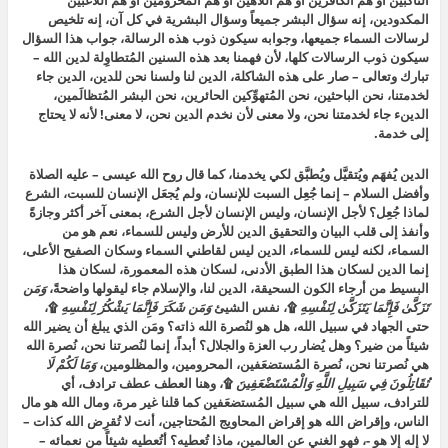
الناكبين أو هم الكافرين أو هم اللاهين أو هم المحرومين أو هم اللاغبين
المكدودين، إنه سؤال البشر جميعاً وسؤال البشرية في كل آن، إنه تلخيص
لرسالات السماء جميعها، وجوابه سيكون ذوب هذه الرسالة، جواب هذا السؤال
سيكون ذوب الرسالات كلها، لأن فهمنا بعد هذه السنين المُتطاوِلة لدين الله –
تبارك وتعالى – صار على هذه الشاكلة، الدين لنا ولسنا نحن للدين، الدين جاء
لخدمتنا، نحن الباحثين، نحن المُتهوِّكين الحائرين، نحن البشر المُتظالَمين،
الدينء جاء لخدمتنا نحن، ولا معنى لأن نخدم الدين نحن، لا معنى! لأنه لا يحتاج
إلى خدمة.
الدين يُفهَم ويُتقيَّل ويُطبَّق لكي يخدمنا، كما قال روح الله عيسى – عليه الصلاة
وأفضل السلام – إنما جُعِل السبت للإنسان، ولم يُجعَل الإنسان للسبت، الشرع
لماذا جُعِل؟ لأجل الإنسان، وليس الإنسان لأجل الشرع، بمعنى آخر أكثر وجازةً
وأنفذ إلى قلب البيان والتحقيق الدين للأرض وليس للسماء، نعم هو من
السماء، لكنه ليس للسماء، الدين ليس لقاطني السماء وسكان الصفيح الأعلى،
إنما الدين لسكان هذا الطبق الأدنى، لسكان هذه المعمورة، لسكان هذا
البسيط من أرجاء الكون السحيقة، الدين لنا، والإسلام جاء ليقولها واضحةً،
وَمَن
تَزَكَّىٰ فَإِنَّمَا يَتَزَكَّىٰ لِنَفْسِهِ
۩، نفس الشيئ
وَمَن شَكَرَ فَإِنَّمَا يَشْكُرُ لِنَفْسِهِ
۩،
حتى الجهاد في سبيل الله، هل هو لنُصرة الله ذاته؟ ومَن الذي يبلغ أن يضير الله
شيئاً من ضير؟ وهل يُضار رب العزة والجلال؟ أبداً، إنما لنُصرتنا نحن، نُصرة الله
هي نُصرتنا نحن، نُصرة المُستضعَفين، المحرومين، والمظلومين،
وَمَا لَكُمْ لَا
تُقَاتِلُونَ فِي سَبِيلِ اللَّهِ وَالْمُسْتَضْعَفِينَ
۩، وهنا العطف عطف ترادف، أي
للترادف، سبيل الله هي سبيل المُستضعَفين كما قلنا غير مرة، ومال الله هو مال
الناس، وإقراض الله هو إقراض المحاويج المُحتاجين، أنت لا تُقرِض الله كذات –
لا إله إلا هو -، فهو الغني عن العالمين، ماذا تُعطيه؟ أتُعطيه شيئاً من نعمائه –