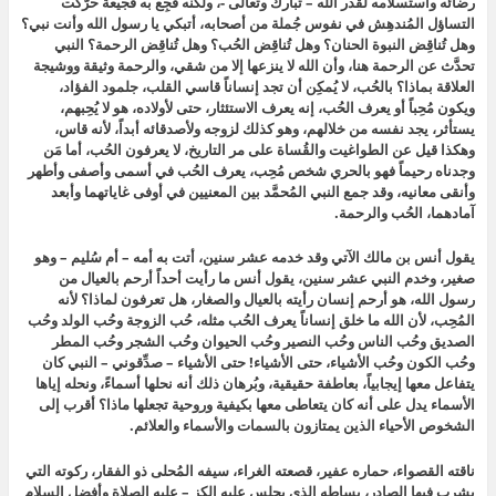
رضائه واستسلامه لقدر الله – تبارك وتعالى -، ولكنه فُجِع به فجيعة حرَّكت
التساؤل المُندهِش في نفوس جُملة من أصحابه، أتبكي يا رسول الله وأنت نبي؟
وهل تُناقِض النبوة الحنان؟ وهل تُناقِض الحُب؟ وهل تُناقِض الرحمة؟ النبي
تحدَّث عن الرحمة هنا، وأن الله لا ينزعها إلا من شقي، والرحمة وثيقة ووشيجة
العلاقة بماذا؟ بالحُب، لا يُمكِن أن تجد إنساناً قاسي القلب، جلمود الفؤاد،
ويكون مُحِباً أو يعرف الحُب، إنه يعرف الاستئثار، حتى لأولاده، هو لا يُحِبهم،
يستأثر، يجد نفسه من خلالهم، وهو كذلك لزوجه ولأصدقائه أبداً، لأنه قاس،
وهكذا قيل عن الطواغيت والقُساة على مر التاريخ، لا يعرفون الحُب، أما مَن
وجدناه رحيماً فهو بالحري شخص مُحِب، يعرف الحُب في أسمى وأصفى وأطهر
وأنقى معانيه، وقد جمع النبي المُحمَّد بين المعنيين في أوفى غاياتهما وأبعد
آمادهما، الحُب والرحمة.
يقول أنس بن مالك الآتي وقد خدمه عشر سنين، أتت به أمه – أم سُليم – وهو
صغير، وخدم النبي عشر سنين، يقول أنس ما رأيت أحداً أرحم بالعيال من
رسول الله، هو أرحم إنسان رأيته بالعيال والصغار، هل تعرفون لماذا؟ لأنه
المُحِب، لأن الله ما خلق إنساناً يعرف الحُب مثله، حُب الزوجة وحُب الولد وحُب
الصديق وحُب الناس وحُب النصير وحُب الحيوان وحُب الشجر وحُب المطر
وحُب الكون وحُب الأشياء، حتى الأشياء! حتى الأشياء – صدِّقوني – النبي كان
يتفاعل معها إيجابياً، بعاطفة حقيقية، وبُرهان ذلك أنه نحلها أسماءً، ونحله إياها
الأسماء يدل على أنه كان يتعاطى معها بكيفية وروحية تجعلها ماذا؟ أقرب إلى
الشخوص الأحياء الذين يمتازون بالسمات والأسماء والعلائم.
ناقته القصواء، حماره عفير، قصعته الغراء، سيفه المُحلى ذو الفقار، ركوته التي
يشرب فيها الصادر، بساطه الذي يجلس عليه الكز – عليه الصلاة وأفضل السلام