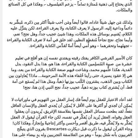
الذي يحتاج إلى ذهنية مُمتازة تماماً – يزعم الفيلسوف -، وهكذا في كل الصنائع
والملكات.
ولذلك مَن جهل شيئاً عاداه، قالوا أيضاً ومَن أحب شيئاً أكثر مِن ذكره، مُبشِّر به
دائماً وداعية إليه، الرسول لا يعرف الكتابة، ولا يعرف القراءة، لكن يتنزَّل عليه
الكلام، يُقسِم بوسائل هذه الملكات، وهذا شيئ عجيب جداً، وهل نجح؟ نعم،
وأيما نجاح، نجح نجاحاً مُنقطِع النظير، لقد خلق في أمة لا تعرف الكتابة والقراءة
– تجهلهما وتحقرهما – وهو أُمي أيضاً أمةً تُقدِّس الكتابة والقراءة.
كان الأسير القرشي الكافر يفتك رقبته ويفتدي نفسه إن هو أفلح في تعليم
عشرة من صبية المُسلِمين الكتابة والقراءة، هذا هو، هذا بدل النقود، بدل
الفدية، هكذا علَّمهم محمد، وشاعت فيهم صنعة الكتابة والقراءة من بعد، وما
هي إلا عقود يسيرة، حتى رأينا خُلفاء هذه الأمة المرحومة… ماذا؟ يُعادِلون بين
الكتاب وبين الذهب، يشترون الكُتب بوزنها ذهباً، ومثل هذا لم يُسمَع عن أمة
قط، أن يُشترى كتاب بوزنه ذهباً، عجيب جداً، نجح النبي إذن هنا، نجح!
لقد أعاد الاعتبار للعقل يوم أيضاً فك إسار العقل من التهويم في ماورائيات لا
يُمكِن أن تُجدي أو أكثرها على الأقل لا يُمكِن أن يُجدي العقل والإنسان العاقل
نفعاً، لقد بطحت مسائل العقل نفسها بفلاسفة الإغريق، يُريدون أن يعقلوا
العقل وقواه، العقل يُريد أن يُفكِّر في نفسه، لكن جاء القرآن ليقول لا، العقل
يُفكَّر به ولا يُفكَّر فيه، طريق أقصر وأحسن وأكثر إنتاجيةً وإنجازاً، وهكذا كان!
وجاء القرآن ليقول ما ذكرت قبل ديكارت Descartes بقرون الذي يتبجَّح
الغربيون بأنه سُئل يوماً – وهو من الفلاسفة التجريبين وله يد بيضاء على هذا