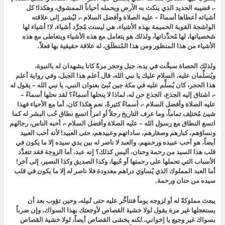
-، قضيبه الحديد الذي ينكث به الأرض ويحمله أحياناً الممشوق، وهكذا! كل
أشيائه أعطاها أسماءً – عليه الصلاة وأفضل السلام -، ليُشير إلى علاقته
الواشجة القوية الحميمة بهذه الأشياء، هي ليست مُجرَّد أشياء، لا! أشياء لها
شخصياتها، لها مُحدِّداتها، ولذلك هو يتعامل مع هذه الأشياء ويتعاطى مع هذه
الأشياء من هذا المنظور ومن هذا المُنطلَق، له علاقة حقيقية بها فعلاً.
ولذلك الحصاة سبحَّت في يده، جبل وحجر مرةً كانا يشهدان له بالنبوة،
ويُسلِّمان عليه، السلام عليك يا نبي الله، قال أعلم هذا الجبل، وفي رواية أعلم
هذا الحجر، كان يُسلِّم عليه في مكة جين نُبئ بعنوان النبي، يا نبي الله – يقول له
-، اشتاق إليه الجذع، الجذع حن له، لماذا لا ينحلها أسماءً؟ لقد نحلها أسماءً –
عليه الصلاة وأفضل السلام -، أسماءً كثيرةً، نعم هكذا كان، أما مع الأحياء فهذا
شيئ مُختلِف تماماً، وما عرف التاريخ رجلاً أو امرأً اتسع نطاق حُب البشر له كما
اتسع النطاق مع رسول الله – عليه الصلاة وأفضل السلام -، أحبه الناس، رجالهم
ونساؤهم، كبارهم وصغارهم، ساداتهم وعبيدهم، حتى العبيد! لأنه أحب العبيد
أيضاً، هو أحب عبيده ورحمهم، والعبد لا ناصر له بين يدي سيده إلا ما يكون في
قلب هذا السيد من رحمة وحنان، أليس كذلك؟ إنه عبد، أما الزوجة فقد تتعدَّد
الأسباب التي تحملها على رحمتها أو حُبها، وكذا الصديق وكذا النصير، إلى آخر!
أما العبد المملوك الذي يُساوي دراهم معدودة فلا ناصر له إلا ما يكون في قلب
سيده من حنان ورحمة.
يبعث مملوكةً له أو لزوجه يوماً فتتأخَّر عليه حتى تُمِله، وحين تؤوب بعد أن
يستعجلها غير مرة يقول لولا خشية القصاص لأوجعتك بهذا السواك، وإن ضرباً
بسواك غير وجيع يا إخواني، لكنه يخشى القصاص أيضاً، لولا خشية القصاص