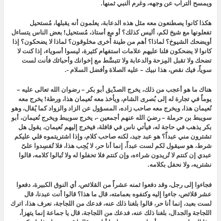
ويمسح التراب عن وجهه، وغرم النبي ثمنها.
هكذا كانوا يصطنعون معه مثل هذه الدعابة، يعلمون أنه يقبلها، مُستحيل
تفعلونها مع شيخ لكم، أليس كذلك؟ أو مع أستاذ، مُستحيل! بعض الناس يتساءل
أويضحك الشيوخ؟ لماذا؟ أهم من طينة أُخرى مخلوقون؟ لماذا لا يضحكون؟ إذا
كانوا لا يضحكون فلنا عليهم علامات استفهام كثيرة، ليسوا أسوياء، إذا كنت لا
تضحك ولا تقبل المِزحة والدعابة ولا تتبسَّط مع إخوانك وأحبائك فأنت لست
سوياً، فيك نقص، هذا نبيك – عليه الصلاة وأفضل السلام -.
هناك ما هو أعجب من ذلك، يخرج الصدّيق أبو بكر – رضوان الله تعالى عليه –
يوماً في تجارة له إلى بُصرى الشام، ويأخذ معه نُعيمان هذا، ورطة! يخرج معه
نُعيمان هذا، ويخرج معه صاحب زاده، المسؤول عن الزاد والزواد كما يُقال، وهو
سويبط بن حرملة – رضيَ الله عنهم أجمعين -، يخرج سويبط ويخرج نُعيمان، أبو
بكر يذهب في حاجة له، فيأتي ناس في قافلة، فيخرج إليهم نُعيمان، يقول هل
تشترون مني عبداً؟ هو عبد جيد، لكنه صاحب كلام، وإذا اشتريتموه فلي عليكم
شرط، هو سيقول لكم لست عبداً، إنما أنا حر، لا يُحِب هذا، فلا تُفسِدوا علىّ
عبدي إن كنتم لا تُريدون شراءه، وإن كنتم فلا تحفلوا له ولا تُبالوا كلامه، قالوا
نشتريه، ولا نحفل بكلامه.
فجاءوا إلى رجل، وقد دفعوا ثمنه عشراً من القلائص، أي النوق الكبيرة، دفعوا
عشر قلائص، جاءوا إليه وكتفوه بعمامته، قال ما هذا؟ قالوا أنت عبدنا، قال
لست بعبد، إنما أنا حر، قالوا بلغنا ذلك عنه، فدعك من اللجاجة، نعرف هذا، اترك
اللجاجة والجدال، بلغنا ذلك عنه، فدعك من اللجاجة، قال يا جماعة إنما يتهزأ،