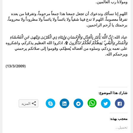
ومولانا رب العالمين.
اللهم إنا نسألك وندعوك أن تجعل جمعنا هذا جمعاً مرحوماً، وتفرقنا من بعده
تفرقاً معصوماً، اللهم لا تدع فينا شقياً ولا بائساً ولا يائساً ولا مطروداً ولا محروماً،
برحمتك يا أرحم الراحمين.
عباد الله:
إِنَّ اللَّهَ يَأْمُرُ بِالْعَدْلِ وَالْإِحْسَانِ وَإِيتَاءِ ذِي الْقُرْبَىٰ وَيَنْهَىٰ عَنِ الْفَحْشَاءِ
وَالْمُنكَرِ وَالْبَغْيِ ۚ يَعِظُكُمْ لَعَلَّكُمْ تَذَكَّرُونَ
۩، اذكروا الله العظيم يذكركم، واشكروه
على نعمه يزِدكم، وسلوه من أفضاله يُعطِكم، وقوموا إلى صلاتكم يرحمني
ويرحمكم الله.
(13/3/2009)
شارك هذا الموضوع:
ا
ا
C
ا
ا
ا
المزيد
ن
ض
l
ن
ض
ن
ق
غ
i
ق
غ
ق
ر
ط
c
ر
ط
ر
ل
ل
k
ل
ل
ل
معجب بهذه:
ل
ل
t
ل
ت
ل
م
م
o
م
ش
م
ش
ش
s
ش
ا
ش
تحميل...
ا
ا
h
ا
ر
ا