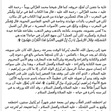
غاية ما نتفنن أن نُجوِّد حروفه، كما قال شيخنا محمد الغزّالي يوماً – رحمة الله
عليه -، محمد الغزّالي – رحمة الله عليه – قال هذا الكتاب خُط في تركيا، وفُسِّر
في المغرب – لأن هناك مُفسِّرين جهابذة من قديم لهذا الكتاب في كل مكان،
لكن في المغرب بالذات جهابذة، وخاصة في النحو، التفاسير النحوية، قال وُفسِّر
في المغرب -، وصُوِّت وجُوِّد في مصر- الأصوات المصرية -، ثم قال أين العمل
به؟ نُعنى بتصويته، بتجويده، بكتابته بالذهب وبغير الذهب، بطباعته طباعة جيدة
مُمتازة، ونُفسِّره، لكن أين العمل؟ أين منهج القرآن في حياتنا؟ هذه هي
المُشكِلة،
وَقَالَ الرَّسُولُ يَا رَبِّ إِنَّ قَوْمِي اتَّخَذُوا هَٰذَا الْقُرْآنَ مَهْجُورًا
۩.
نعود إلى رسول الله، للأسف يُدرِكنا الوقت بسرعة، رسول الله كان على سويته،
ولذلك لم يجد حريجةً – بالعكس – بل كان مُندفِعاً بحماس بالغ في دعوته إلى
العلم والكتابة والقراءة والمعرفة ومُراكَمة هذه المعارف، وهو الأُمي المحروم
من نعمة الكتابة والقراءة – عليه الصلاة وأفضل السلام -، وهذا يدل على سوائه،
أنه إنسان سوي تماماً، الرسول لم يُرزَق الولد الذكر، إلا ما كان من إبراهيم –
عليه السلام -، الذي آتاه على كبر، وفقد هذا الصغير إنما يكون على قدر التعويل
عليه، ولقد يبدو أن تعويله عليه كان عظيماً، لأنه سماه باسم جده وأبيه الأكبر،
شيخ الأنبياء إبراهيم،
يَرِثُنِي وَيَرِثُ مِنْ آلِ يَعْقُوبَ
۩، لعله كان يُعوِّل عليه أن يرث
شيئاً كبيراً طائلاً منه – عليه الصلاة وأفضل السلام -، وقد آتاه الله ورزقه به في
كبر سنه بأخرة في حياته – عليه الصلاة وأفضل السلام -.
ثم اختطفه القدر الغلّاب وهو ابن بضعة عشر شهراً، لم يُكمِل سنتين، اختطفه
وفُجِع به النبي المُحمَّد – عليه الصلاة وأفضل السلام – أيما فجيعة، لم تُخرِجه عن