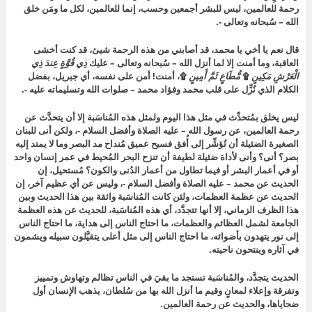
رحمة للعالمين، ليس للبشر أجمعين وحسب، إنما للعالمين، لكل ما ومَن خلق
الله – سُبحانه وتعالى -.
قال نعم يا أخي يا محمد، قد أصابني من هذه الرحمة شيئ، قد كنت أخشى
العاقبة، وما أمنت إلا لما أنزل الله – سُبحانه وتعالى – عليك
ذِي قُوَّةٍ عِندَ ذِي
الْعَرْشِ مَكِينٍ
۩
مُّطَاعٍ ثَمَّ أَمِينٍ
۩، أمنت! أمن على نفسه، أي جبريل، بفضل
الكلام الذي نُزِّل على قلب محمد وفؤاد محمد – صلوات الله وتسليماته عليه -.
ليس يخلق بمُتحدِّث في مثل هذا اليوم ولمثل هذه المُناسَبة إلا أن يتحدَّث عن
رحمة العالمين، عن رسول الله – عليه الصلاة وأفضل السلام -، ولكن أنى للبنان
الصغيرة الضئيلة أن تُؤشِّر إلى أُفق فسيح عميق مُنداح مد البصر وما لا يمتد إليه
بصر؟ أنى؟ وأنى لأداة ضئيلة لطيفة أن تنزح البحر المُحيط في عمر إنسان واحد
أو في أعمار البشر أو فيما تطاول من أعمار الدُنى والكون؟ مُستحيل، إن
الحديث عن محمد – عليه الصلاة وأفضل السلام -، وليس عن أي عظيم آخر، إن
الحديث عن عظمة العظمات، ولئن كانت المُناسَبة واثقة بين هذا الحديث وبين
هذا الظرف الزماني، إلا أنها تتجدَّد، أي هذه المُناسَبة، للحديث عن هذه العظمة
الجامعة لشمل العظائم والعظمات، ما احتاج الناس إلى هداية، ما احتاج الناس
إلى نور يتهدون بأضوائه، ما احتاج الناس إلى مثل أعلى يتقيَّلون سبيله ويشمون
في آثاره وينتحون ناحيته.
الحديث يتجدَّد، والمُناسَبة تستجد ما بقيَ في الناس تظالم وتهاوش وتمييز
وتفرقة وإعلاء لمعانٍ وقيم ما أنزل الله بها من سُلطان، يذهب الإنسان أول
ضحاياها، والحديث عن رحمة العالمين.