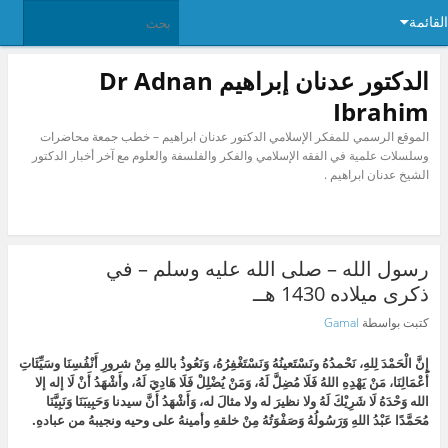
القائمة
الدكتور عدنان إبراهيم Dr Adnan
Ibrahim
الموقع الرسمي للمفكر الإسلامي الدكتور عدنان ابراهيم – خطب جمعة محاضرات
وسلسلات علمية في الفقه الإسلامي والفكر والفلسفة والعلوم مع آخر أخبار الدكتور
الشيخ عدنان ابراهيم .
رسول الله – صلى الله عليه وسلم – في
ذكرى ميلاده 1430 هــ
كتبت بواسطة
Gamal‎
إِنَّ الْحَمْدَ لِلهِ، نَحْمدُهُ ونَسْتَعينُهُ وَنَسْتَغْفِرُهُ، وَنَعُوذُ باللهِ مِنْ شرورِ أَنْفُسِنَا وسَيِّئَاتِ
أَعْمَالِنَا، مَنْ يَهْدِهِ اللهُ فَلَا مُضِلَّ لَهُ، وَمَنْ يُضْلِلْ فَلَا هَادِيَ لَهُ، وأَشْهَدُ أَنْ لَا إله إلا
الله وَحْدَهُ لَا شَرِيْكَ لَهُ ولا نظيرَ له ولا مثالَ له، وَأَشْهَدُ أَنَّ سيدنا وَحَبِيبَنَا وَنَبِيَّنَا
مُحَمَّدًا عَبْدُ اللهِ وَرَسُولُهُ وَصَفْوَتُهُ مِنْ خلقهِ وأمينهُ على وحيه ونجيبهُ من عبادهِ.