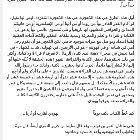
جداً جداً.
أول هذه الطرق هي هذه المُعجِزة، هي هذه المُعجِزة المُفرَدة، ليس لها مثيل،
لو أقام القدر القادر نبياً من روما أو من أثينا أو من الإسكندرية أو من هاتيكم
المدائن والحواضر المشهود لها تاريخياً وعلى مُستوى عالمي نبياً يدعو إلى
الكتابة والقراءة والعلم والمعرفة وتنمية ملكات التفكير والمُحاكَمات العقلية
لقلنا امتداد وتواصل مع ميراث موجود حاضر، لكن المُعجِز هو أن يقوم رجل
أُمي في شبابه أو في كهولته – هو في الأربعين، في كهولته، شاب مُكتهِل – في
أمة تعيش في صحراء لاهبة، لدى كثبان الرمال، لا تعرف لا قراءةً ولا كتابةً، وأكثر
من ذلك تحتقرهما، تحتقر الكتابة والقراءة، انتبهوا! هذه الحقيقة لا يُنبَّه عليها أو
إليها، لا يُشار إليها دائماً، العرب كانوا يحقرون الكتبة، ولذلك جاء رسول الله
وليس في قومه مَن يعرف القراءة بحسب البلاذري – على ما أذكر ولم أُراجِع
هذه المعلومة مُنذ سنين – إلا بضعة عشر نفراً، أي أربعة عشر أو خمسة عشر أو
ثلاثة عشر رجلاً، وهكذا! بل بعضهم نزل بالعدد إلى سبعة، قال سبعة، وكان عمر
واحداً منهم، سبعة فقط؟ نعم، ولماذا يعرفون هذا الشيئ المحقور؟ منزور
ومحقور في نفس الوقت، قليل جداً، على حقارة، يحتقرون الكتبة، الكتابة
والقراءة صنعة يعرفها يهودي.
كما خُطَّ الكتاب بكف يوماً يهودي يُقارِب أو يُزيل.
على ما قال النمر بن تولب، وقد قال سليط بن جرير النمري أيضاً، قال مرةً
يُخاطِب أحد مُبغِضيه وأحد حاسديه وشانئيه: