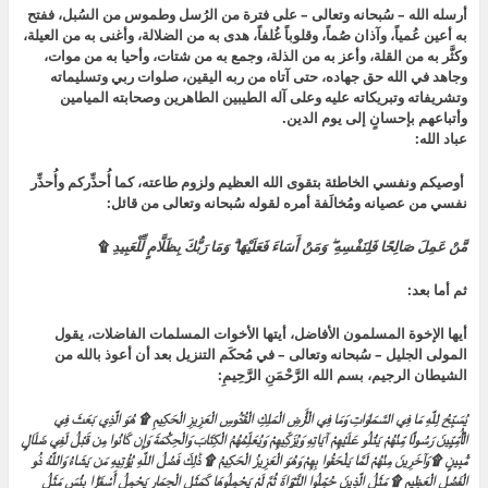
أرسله الله – سُبحانه وتعالى – على فترة من الرُسل وطموس من السُبل، ففتح
به أعين عُمياً، وآذان صُماً، وقلوباً غُلفاً، هدى به من الضلالة، وأغنى به من العيلة،
وكثَّر به من القلة، وأعز به من الذلة، وجمع به من شتات، وأحيا به من موات،
وجاهد في الله حق جهاده، حتى آتاه من ربه اليقين، صلوات ربي وتسليماته
وتشريفاته وتبريكاته عليه وعلى آله الطيبين الطاهرين وصحابته الميامين
وأتباعهم بإحسانٍ إلى يوم الدين.
عباد الله:
أوصيكم ونفسي الخاطئة بتقوى الله العظيم ولزوم طاعته، كما أُحذِّركم وأُحذِّر
نفسي من عصيانه ومُخالَفة أمره لقوله سُبحانه وتعالى من قائل:
مَّنْ عَمِلَ صَالِحًا فَلِنَفْسِهِ ۖ وَمَنْ أَسَاءَ فَعَلَيْهَا ۗ وَمَا رَبُّكَ بِظَلَّامٍ لِّلْعَبِيدِ
۩
ثم أما بعد:
أيها الإخوة المسلمون الأفاضل، أيتها الأخوات المسلمات الفاضلات، يقول
المولى الجليل – سُبحانه وتعالى – في مُحكَم التنزيل بعد أن أعوذ بالله من
الشيطان الرجيم، بسم الله الرَّحْمَنِ الرَّحِيمِ:
يُسَبِّحُ لِلَّهِ مَا فِي السَّمَاوَاتِ وَمَا فِي الْأَرْضِ الْمَلِكِ الْقُدُّوسِ الْعَزِيزِ الْحَكِيمِ ۩ هُوَ الَّذِي بَعَثَ فِي
الْأُمِّيِّينَ رَسُولًا مِّنْهُمْ يَتْلُو عَلَيْهِمْ آيَاتِهِ وَيُزَكِّيهِمْ وَيُعَلِّمُهُمُ الْكِتَابَ وَالْحِكْمَةَ وَإِن كَانُوا مِن قَبْلُ لَفِي ضَلَالٍ
مُّبِينٍ ۩ وَآخَرِينَ مِنْهُمْ لَمَّا يَلْحَقُوا بِهِمْ وَهُوَ الْعَزِيزُ الْحَكِيمُ ۩ ذَٰلِكَ فَضْلُ اللَّهِ يُؤْتِيهِ مَن يَشَاءُ وَاللَّهُ ذُو
الْفَضْلِ الْعَظِيمِ ۩ مَثَلُ الَّذِينَ حُمِّلُوا التَّوْرَاةَ ثُمَّ لَمْ يَحْمِلُوهَا كَمَثَلِ الْحِمَارِ يَحْمِلُ أَسْفَارًا بِئْسَ مَثَلُ