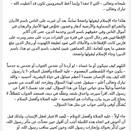
سُبحانه وتعالى – التي لا تنفذ؟ وإنما أعط المحرومين تكون قد أعطيت الله –
تبارك وتعالى -.
هكذا جاء الإسلام ليقولها واضحةً تماماً، بعد أن غبرت على الناس باسم الأديان
والشرائع السماوية والأرضية أدهار وعصور، تخوَّض فيها الأحبار والرهبان في
أموال الناس وفي حقوقهم باسم الدين وخدمة الدين، حتى كان أكابر
الإقطاعيين هم رجال الدين، في فترة من الفترات مرت على مصر ومرت على
فارس كانت الإقطاعات والأملاك التي تعود لطبقة الكهنوت أو رجال الدين تبلغ
ضعفي ما يعود للعامة، لكل الجماهير، شيئ مُخيف، باسم الدين تم هذا، باسم
الدين! وجاء الإسلام ليقولها واضحة.
المُهِم كيف سيكون أو ما عساه – لو أردنا أن نتندس الجواب أو نحدس به حدساً
– يكون جواء المُصطفى المعصوم – عليه الصلاة وأفضل السلام -؟ يا رسول
الله كيف يجد الإنسان نفسه؟ أعظم تساؤل في حياة البشرية، أحسبه – والله
تبارك وتعالى أعلم – سيقول عجب لهذا السؤال وطرحه، لقد أقمت من نفسي
شاخصاً ودليلاً مدى حياتي جواباً عن هذا السؤال، كيف تجد نفسك؟ اقرأ عن
رسول الله، اقرأ سيرته، واحذق سُنته، وتفقَّه في دينه، فستجد الجواب مُفصَّلاً، لا
يحتاج إلى مزيد بيان، وبالذات هو كشخصية – عليه الصلاة وأفضل السلام –
يُشكِّل أوفى وأغنى جواب عن مثل هذا السؤال.
جاء أولاً – عليه الصلاة وأفضل السلام – ليُعيد الاعتبار لعقل الإنسان، ولذلك قبل
أن أخوض في اتجاه هذه الجُملة أُحِب أن أقول حين نتحدَّث عن مآثر رسول الله،
حين نُذكِّر بخوالد وإنجازات رسول الله، وحين نُحيي مناقب رسول الله، أو