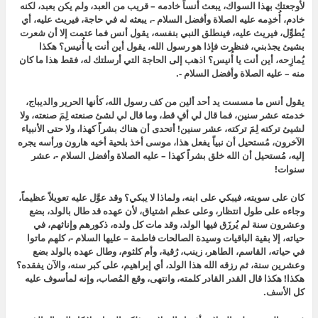
لأوجعتك بهذا السواك، يبعث أنساً خادمه – قريب من العبد، ولم يكن بعبد، لكنه
خادم، أُخدِمه عليه الصلاة وأفضل السلام -، يبعثه له في حاجة، فيريث عليه، أي
يُطوِّل، فيريث عليه، فينطلق النبي بنفسه، يقول أنس فما عتمت إلا أن شعرت
بشيئ يجذبني، فنظرت فإذا هو رسول الله، يقول أين أنت يا أُنيس؟ هكذا
يُمازِحه، أين أنت يا أُنيس؟ اذهب إلى الحاجة التي أرسلتك له، فقط هذا ما كان
منه – عليه الصلاة وأفضل السلام -.
يقول أنس ما مسست يد أحد ألين من كف رسول الله، كأنها الحرير والديباج،
خدمته عشر سنين، فما قال لي أفٍ قط، وما قال لي لشئ صنعته لِمَ صنعته، ولا
لشيئ تركته لِمَ تركته، عشر سنين! أتحدى أن هناك بشراً كهذا، ولا حتى الأنبياء
الآخرون، مُستحيل أن نبياً يفعل هذا، موسى أخذ بلحية أخيه هارون ورأسه يجره
إليه، مُستحيل أن الله خلق بشراً كهذا – عليه الصلاة وأفضل السلام -، عشر
سنوات!
كان على سويته، فيبكي على ابنه، ولماذا لا يبكي؟ وقد عوَّل عليه تعويلاً عظيماً،
وجاءه على طول انتظار، وعلى عظم اشتياق، لأن عهده قد طال بالولد، بضع
وعشرون سنة لم يُرزَق فيها الولد، وقد مات كل ولده، ذكورهم وإناثهم، في
حياته، إلا بقية الباقيات وسيدة الصالحات فاطمة – عليها السلام -، كلهم ماتوا
في حياته، القاسم، الطاهر، زينب، رُقية، وأم كلثوم، وطال عهده بالولد بضع
وعشرين سنة، ثم رزقه الله هذا الولد، أي إبراهيم، على كبر سنه، والآن يفقده؟
هكذا! هكذا قال القدر القادر كلمته، وانتهى، وقع المُصاب، وإنه لمأسوف عليه
كل الأسف.