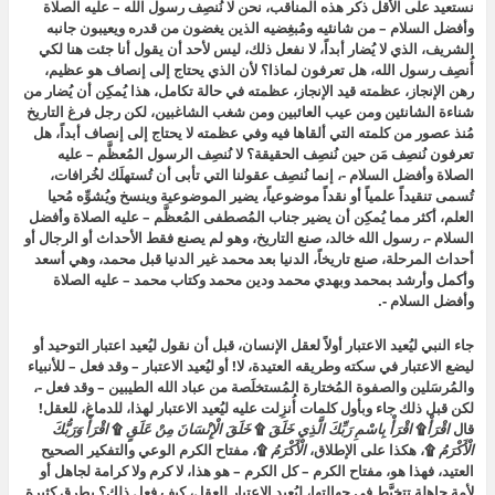
نستعيد على الأقل ذكر هذه المناقب، نحن لا نُنصِف رسول الله – عليه الصلاة
وأفضل السلام – من شانئيه ومُبغِضيه الذين يغضون من قدره ويعيبون جانبه
الشريف، الذي لا يُضار أبداً، لا نفعل ذلك، ليس لأحد أن يقول أنا جئت هنا لكي
أُنصِف رسول الله، هل تعرفون لماذا؟ لأن الذي يحتاج إلى إنصاف هو عظيم،
رهن الإنجاز، عظمته قيد الإنجاز، عظمته في حالة تكامل، هذا يُمكِن أن يُضار من
شناءة الشانئين ومن عيب العائبين ومن شغب الشاغبين، لكن رجل فرغ التاريخ
مُنذ عصور من كلمته التي ألقاها فيه وفي عظمته لا يحتاج إلى إنصاف أبداً، هل
تعرفون نُنصِف مَن حين نُنصِف الحقيقة؟ لا نُنصِف الرسول المُعظَّم – عليه
الصلاة وأفضل السلام -، إنما نُنصِف عقولنا التي تأبى أن تُستهلَك لخُرافات،
تُسمى تنقيداً علمياً أو نقداً موضوعياً، يضير الموضوعية وينسخ ويُشوِّه مُحيا
العلم، أكثر مما يُمكِن أن يضير جناب المُصطفى المُعظَّم – عليه الصلاة وأفضل
السلام -، رسول الله خالد، صنع التاريخ، وهو لم يصنع فقط الأحداث أو الرجال أو
أحداث المرحلة، صنع تاريخاً، الدنيا بعد محمد غير الدنيا قبل محمد، وهي أسعد
وأكمل وأرشد بمحمد وبهدي محمد ودين محمد وكتاب محمد – عليه الصلاة
وأفضل السلام -.
جاء النبي ليُعيد الاعتبار أولاً لعقل الإنسان، قبل أن نقول ليُعيد اعتبار التوحيد أو
ليضع الاعتبار في سكته وطريقه العتيدة، لا! أو ليُعيد الاعتبار – وقد فعل – للأنبياء
والمُرسَلين والصفوة المُختارة المُستخلَصة من عباد الله الطيبين – وقد فعل -،
لكن قبل ذلك جاء وبأول كلمات أُنزِلت عليه ليُعيد الاعتبار لهذا، للدماغ، للعقل!
قال
اقْرَأْ
۩
اقْرَأْ بِاسْمِ رَبِّكَ الَّذِي خَلَقَ
۩
خَلَقَ الْإِنْسَانَ مِنْ عَلَقٍ
۩
اقْرَأْ وَرَبُّكَ
الْأَكْرَمُ
۩، هكذا على الإطلاق،
الْأَكْرَمُ
۩، مفتاح الكرم الوعي والتفكير الصحيح
العتيد، فهذا هو، مفتاح الكرم – كل الكرم – هو هذا، لا كرم ولا كرامة لجاهل أو
لأمة جاهلة تتخبَّط في جهالتها، ليُعيد الاعتبار للعقل، كيف فعل ذلك؟ بطرق كثيرة