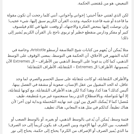
التبعيض، هو من مُقتضى الحكمة.
لكن الذي لفتني حقاً أحبتي؛ إخواني وأخواتي، أنني كلما رجحت أن تكون مقولة
ما قاعدة أو شبه قاعدة حكمية، وجدت القرآن الكريم سبق إليها، شيء عجيب!
وإن توصلت إليها بمحض الفكرة والاجتهاد، أو وقعت عليها في كلام فيلسوف
كبير أو مفكر ودارس منقطع خطير أو تربوي ناجح باز. القرآن الكريم يُشير إلى
ذلك!
مثلا يُمكن أن يُفهم من كتابات شيخ الفلاسفة أرسطو Aristotle، وخاصة في
كتابه الشهير في الأخلاق، أن الحكمة هي التوسط، بمعنى الوقوف على الوسط
الذهبي، كما كان يدعوه! على الوسط الذهبي بين الأطراف – ال Extremes الآن
يُسمونها، الأطراف! ال Extremes – المُتقابلة، الأطراف المُتقابلة!
والأطراف المُتقابلة، لو كانت مُتقابلة على سبيل الحسم والصرم، لما وجد
عاقل، له الحد المقبول من عقل الإنسان، صعوبة أو مشقة في الفصل بينها،
أليس كذلك؟ هذا كذا، وهذا كذا! لكن هذه الأطراف المُتقابلة، مع كونها مُتقابلة،
إلا أنها مُتواصلة، وبالاصطلاح الذي ربما سمعتموه غير مرة مُتطيفة، طيف
مُتصل! كما لا يُمكنك الفرق بين لون عند نهايته المُحتملة وبداية لون آخر؛ لأن
هناك تطيفاً، كذلكم في مثل هذه المعاني، هناك تطيف.
فثمة وسط، يُمكن أن يُدعى بالوسط الذهبي، أو بغيره، أو بالوسط الصعب أو
الصعيب، بين الكرم، أيها الإخوة، وبين الصرف. قد يكون كريماً إلى حد الصرف!
ما الذي يُميز الصرف أو الإصراف من الكرم؟ يحتاج إلى حكمة، يحتاج إلى نور