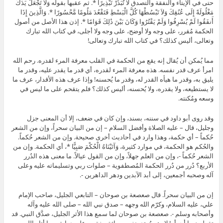
حتى في الإيتاء والنفقة والتصدق لَا تُبَذِّرْ تَبْذِيرًا *. ثم عقبها بقوله وَلاَ تَجْعَلْ يَدَكَ
مَغْلُولَةً إِلَى عُنُقِكَ وَلاَ تَبْسُطْهَا كُلَّ الْبَسْطِ فَتَقْعُدَ مَلُومًا مَّحْسُورًا *. وَالَّذِينَ إِذَا
أَنفَقُوا لَمْ يُسْرِفُوا وَلَمْ يَقْتُرُوا وَكَانَ بَيْنَ ذَٰلِكَ قَوَامًا *. إذن هذا الأصل من أصول
الحكمة مُقرر، على وجه ولا أوضح، على وجه ولا أجلى، في كتاب الله تبارك
وتعالى، أليس كذلك؟ في كتاب الله تبارك وتعالى!
مما يُمكن أن يُقال إنه يقع من الحكمة في القلب معرفة المرء لقدره. رحم الله
امرأ عرف قدر نفسه. هذه معرفة المرء لقدره، أي قدر ما يقدر عليه، وقدر ما
يليق به، وقدر ما هيأه القدر له، وقدر ما يُحسنه! وإذا عرف هذه الأقدار، عرف ما
لا يستطيعه، ولا يقدره، ولا يُحسنه، أليس كذلك؟ فلم يتقحم على ما ليس في
وسعه ومُكنته.
وقد روى أبو داود في سننه، بسند، وإن كان في ضعف، إلا أن المعنى جزل
وجليل، قال – عليه الصلاة وأفضل السلام – إن من البيان سحراً، وإن من الشعر
حُكماً – أي حكمة، وهذا وارد في أحاديث أخرى صحيحة. وإن من الشعر حُكماً.
والحُكم هو الحكمة، في موارد كثيرة، وَآتَيْنَاهُ الْحُكْمَ صَبِيًّا *، أي الحكمة. وإن من
الشعر حُكماً -، وإن من العلم جهلاً، وإن من القول عيالاً. ما معنى هذه الدُرر
الأربع؟ دُرر من دُرر الحكمة المُصطفوية – صلوات ربي وتسليماته عليه وعلى
آله وصحبه أجمعين، إلى أبد الآبدين ودهر الداهرين -.
إن من البيان سحراً. قال صعصعة بن صوحان – التابعي الجليل، صاحب الإمام
علي، عليه السلام، وكرّم الله وجهه – صدق نبي الله – صلى الله عليه وآله
وأصحابه وسلم -. صعصعة بن صوحان لما سمع هذا الأثر الجليل، صدَّق النبي. قد