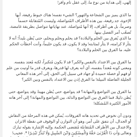
إلهي، إلى هداية من نوع ما، إلى عقل تام وافر!
ما الذي يميز بين الشجاعة والتهور؟ الشيء نفسه! هناك خيوط رفيعة، أيها
الإخوة، جد رفيعة، بين هذه الأطراف المُتواصلة، وليست المُتقابلة حسماً
وصرماً، بل هي أطراف، إلا أنها مُتواصلة، عند نهاياتها تتواصل بطريقة غامضة،
تُصعّب أمر الفصل بينها.
ما الذي يُفرق بين الحلم والبلادة؟ قد يحلم ويحلم ويحلم، حتى يُظن بليداً؛ أنه لا
يثأر لا كرامته، لا يثأر لمثابته! وقد لا يكون، قد يكون حليماً، وأنت أخطأت الحكم
عليه. ما الفرق بين الحلم والبلادة؟
ما الفرق بين الاعتداد بالنفس والكبر؟ قد لا يكون مُتكبراً، لكنه مُعتد بنفسه.
ومعنى كونه مُعتداً بنفسه، أي أنه يعرف لها قدرها، ويعرف قدر ما أوتيت من علم
أو فهم أو خصلة حميدة أو جهاد في سبيل إلى الحق، إلى آخر هذه المعاني
الجليلة الفاضلة النبيلة! ما الفرق إذن بين الاعتداد بالنفس وبين الكبر؟
ما الفرق بين التواضع والمهانة؟ قد يتواضع، حتى يُظن مهينا. وقد يتواضع، حتى
يُطن ذليلا. فما الفرق بين التواضع والذلة، بين التواضع والمهانة؟ إلى آخر هاته
الأمور الكثيرة المُشكلة!
ودون أن نخوض في تحديد هاته الفروقات، يُمكن في هذه المرحلة من النقاش
أو الجدال، أن نتفق على أمر، وهو أن التوازن أو الوقوف في نقطة الاتزان
والاعتدال بين الأطراف المُتقابلة مُقتضى الحكمة. وإليه الإشارة بقوله تبارك
وتعالى وَآتِ ذَا الْقُرْبَىٰ حَقَّهُ وَالْمِسْكِينَ وَابْنَ السَّبِيلِ وَلَا تُبَذِّرْ تَبْذِيرًا *. عجيب!