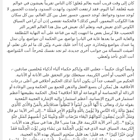
كان إلى وقت قريب أشبه بعالم مُغلق! كان الناس تقريباً يعيشون في عوالم
شبه مُغلقة. أما اليوم، فقد ارتفعت الحدود، وانهدت السدود، وامتدت الجسور. لا
تُوجد سدود وحوائط، تُوجد جسور، جسور تصل بين كل العالم، بين كل سكان
هذا الكوكب المعمور، أليس كذلك؟ فالحكمة تقتضي إذن أن تُراعي السياق
الكوني الذي تعيش فيه، وتعلم أنك تعيش في مثل هذا العالم الغزير الثر
الخصيب. فلا تُرسل بعض ما انتهيت إليه من قناعة على أنه النهاية المُطلقة
والغاية التي ما بعدها غاية في الباب! تواضع، من الحكمة أن تتواضع، وأن تبذل
ما عندك بتواضع ومُحاذَرة. حتى إذا أُخذ عليك شيء، وبُيّن لك ما لم تكن تعلم، أو
أُضيئت المسألة من جوانب أُخرى جديدة، لم تجد نفسك مُحرجاً. أنت المُتواضع،
أنت الذي تأخذ وتُعطي.
وأيضاً كونك حكيماً – جعلني الله وإياكم حكماء ألباء أذكياء مُخلصين صادقين -،
أخي الحبيب أو أختي الكريمة، سيجعلك تؤثر التحقق على الأنانة أو الأنانية.
الحكيم من الصعب جداً أن يكون أنانياً. لذلك الحكيم أخلاقي في أعلى درجات
الأخلاقية. هل يُمكن أن يتسع العقل والذهن للجمع بين الحكمة وبين الوغادة أو
الرذالة أو الخساسة أو الوضاعة أو اللا أخلاقية؟ مُحال. الحكمة بطبيعتها أعظم
استثمار في الروح الإنسانية، أعظم استثمار! وإليه الإشارة العجيبة المُعجبة
بقوله تبارك وتعالى يَا أَيُّهَا الَّذِينَ آمَنُواْ لاَ تُبْطِلُواْ صَدَقَاتِكُم بِالْمَنِّ وَالأَذَى كَالَّذِي
يُنفِقُ مَالَهُ رِئَاء النَّاسِ وَلاَ يُؤْمِنُ بِاللَّهِ وَالْيَوْمِ الآخِرِ فَمَثَلُهُ *…إلى آخر الآية! ثم قال
وَمَثَلُ الَّذِينَ يُنفِقُونَ أَمْوَالَهُمُ ابْتِغَاء مَرْضَاتِ اللَّهِ وَتَثْبِيتًا مِّنْ أَنفُسِهِمْ كَمَثَلِ جَنَّةٍ
بِرَبْوَةٍ *…إلى آخر الآية الكريمة. قال هذا متى؟ قال هذا في سياق هذه الآيات
الكريمة، السياق عينه الذي فيه يُؤْتِي الْحِكْمَةَ مَن يَشَاء وَمَن يُؤْتَ الْحِكْمَةَ فَقَدْ
أُوتِيَ خَيْرًا كَثِيرًا *. بعد قليل! بعد قليل سيُختم السياق بهذه الآية العجيبة،