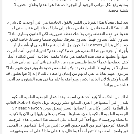
بمثابة رفع لكل مراتب الوجود أو الوجودات. هذا هو العدم! بطلان محض، لا
شيئية محضة.
بعد قليل يفجأنا هذا الفيزيائي الكبير بالقول الجاذبية هي التي أوجدت كل شيء.
الجاذبية؟ الجاذبية قانون، والقانون يحتاج إلى ماذا؟ يحتاج إلى مُقنن. حتى لو
تعدينا عن هذه النقطة، وهي بلا شك نقطة ضرورية، لكن القانون يساوي ماذا؟
يساوي علماً، يساوي فهماً، يساوي معرفةً، يساوي ضبطاً وحساباً، خاصة للكون،
لإيجاد كل هذا ال Cosmos أو الكون! هل الجاذبية بهذا المعنى أو بأشطار أو
بأجزاء أو بجزء من هذا المعنى، هي عدم؟ كيف عدم؟ انتهينا، انتهى! أنت أخبرت
عنها، وأعطيتها ماهية. هذه الماهية هي ماذا؟ ماهية الجاذبية. أليس كذلك؟ أبداً.
كيف تجعلونها عدماً؟ تخبط فلسفي مزر، من عالم فيزيائي كبير! ثم يأتي شباب
صغار، لا دراية لهم لا بالعلم وحدوده ولا بالفلسفة وحدودها، وينزعون عنهم ماذا؟
ينزعون عنهم بقايا ما بقي لديهم من إيمان واعتقاد بالله، لا إله إلا هو! يعلنون قد
ألحدنا وكفرنا؛ لأن العالم الكبير، وهو أفقه وأعلم منا في هذه الشؤون، قد ألحد،
فنلحد من ورائه!
لذلك من الحكمة ألا يُتبع أحد على اسمه. وهذا شعار الجمعية العلمية الملكية
بلندن، التي أسسها في القرن السابع عشر روبرت بويل Robert Boyle، العالم،
بل العلّامة الكبير، وكان من أعضائها السير إسحق نيوتن Sir Isaac Newton.
الجمعية العلمية الملكية بلندن، شعارها – ومكتوب على بابها إلى الآن باللاتينية –
ما معناه وترجمته لا تتبع أحداً في كلماته على اسمه. هذا المعنى، هذه الترجمة
الدقيقة، يُترجمها كثير من المترجمين العرب؛ ليس من أجل كلماتهم. لا، المعنى
غير واضح. المقصود لا تتبع أحداً فيما قال، بناء على ماذا؟ على اسمه وشهرته،