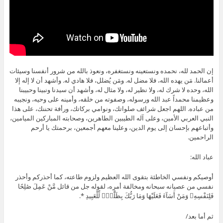
إن الحمد لله، نحمده ونستعينه ونستغفره، ونعوذ بالله من شرور أنفسنا وسيئات
أعمالنا. مَن يهده الله، فلا مضل له. ومَن يُضلل، فلا هادي له. وأشهد أن لا إله إلا
الله، وحده لا شرك له، ولا نظير له، ولا مثال له، وأشهد أن سيدنا ونبينا وحبيبنا
وعظيمنا محمداً عبد الله ورسوله، وصفوته من خلقه، وأمينه على وحيه، ونجيبه
من عباده. اللهم اجعل شرائف صلواتك، ونوامي بركاتك، ورأفة تحننك، على هذا
النبي العربي الأمين، وعلى آله الطيبين الطاهرين، وصحابته المباركين الميامين،
وأتباعهم بإحسان إلى يوم الدين، وعلينا معهم أجمعين، برحمتك يا أرحم
الراحمين.
عباد الله:
أوصيكم ونفسي الخاطئة بتقوى الله العظيم ولزوم طاعته، كما أحذركم وأحذر
نفسي من عصيانه سبحانه ومخالفة أمره، لقوله جل من قائل مَّنْ عَمِلَ صَٰلِحًا
فَلِنَفْسِهِۦ وَمَنْ أَسَآءَ فَعَلَيْهَا وَمَا رَبُّكَ بِظَلَّٰمٍۢ لِّلْعَبِيدِ *.
ثم أما بعد/