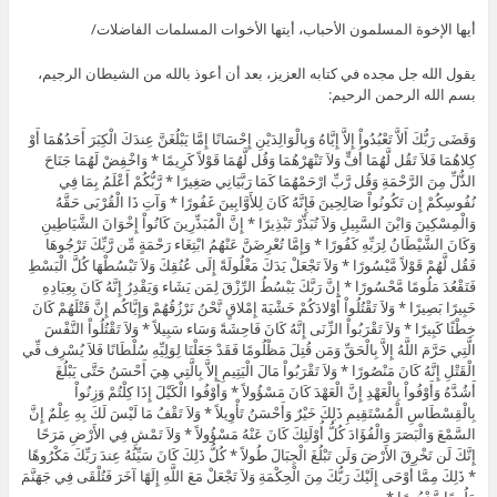
أيها الإخوة المسلمون الأحباب، أيتها الأخوات المسلمات الفاضلات/
يقول الله جل مجده في كتابه العزيز، بعد أن أعوذ بالله من الشيطان الرجيم،
بسم الله الرحمن الرحيم:
وَقَضَى رَبُّكَ أَلاَّ تَعْبُدُواْ إِلاَّ إِيَّاهُ وَبِالْوَالِدَيْنِ إِحْسَانًا إِمَّا يَبْلُغَنَّ عِندَكَ الْكِبَرَ أَحَدُهُمَا أَوْ
كِلاهُمَا فَلاَ تَقُل لَّهُمَا أُفٍّ وَلاَ تَنْهَرْهُمَا وَقُل لَّهُمَا قَوْلاً كَرِيمًا * وَاخْفِضْ لَهُمَا جَنَاحَ
الذُّلِّ مِنَ الرَّحْمَةِ وَقُل رَّبِّ ارْحَمْهُمَا كَمَا رَبَّيَانِي صَغِيرًا * رَّبُّكُمْ أَعْلَمُ بِمَا فِي
نُفُوسِكُمْ إِن تَكُونُواْ صَالِحِينَ فَإِنَّهُ كَانَ لِلأَوَّابِينَ غَفُورًا * وَآتِ ذَا الْقُرْبَى حَقَّهُ
وَالْمِسْكِينَ وَابْنَ السَّبِيلِ وَلاَ تُبَذِّرْ تَبْذِيرًا * إِنَّ الْمُبَذِّرِينَ كَانُواْ إِخْوَانَ الشَّيَاطِينِ
وَكَانَ الشَّيْطَانُ لِرَبِّهِ كَفُورًا * وَإِمَّا تُعْرِضَنَّ عَنْهُمُ ابْتِغَاء رَحْمَةٍ مِّن رَّبِّكَ تَرْجُوهَا
فَقُل لَّهُمْ قَوْلاً مَّيْسُورًا * وَلاَ تَجْعَلْ يَدَكَ مَغْلُولَةً إِلَى عُنُقِكَ وَلاَ تَبْسُطْهَا كُلَّ الْبَسْطِ
فَتَقْعُدَ مَلُومًا مَّحْسُورًا * إِنَّ رَبَّكَ يَبْسُطُ الرِّزْقَ لِمَن يَشَاء وَيَقْدِرُ إِنَّهُ كَانَ بِعِبَادِهِ
خَبِيرًا بَصِيرًا * وَلاَ تَقْتُلُواْ أَوْلادَكُمْ خَشْيَةَ إِمْلاقٍ نَّحْنُ نَرْزُقُهُمْ وَإِيَّاكُم إِنَّ قَتْلَهُمْ كَانَ
خِطْئًا كَبِيرًا * وَلاَ تَقْرَبُواْ الزِّنَى إِنَّهُ كَانَ فَاحِشَةً وَسَاء سَبِيلاً * وَلاَ تَقْتُلُواْ النَّفْسَ
الَّتِي حَرَّمَ اللَّهُ إِلاَّ بِالْحَقِّ وَمَن قُتِلَ مَظْلُومًا فَقَدْ جَعَلْنَا لِوَلِيِّهِ سُلْطَانًا فَلاَ يُسْرِف فِّي
الْقَتْلِ إِنَّهُ كَانَ مَنْصُورًا * وَلاَ تَقْرَبُواْ مَالَ الْيَتِيمِ إِلاَّ بِالَّتِي هِيَ أَحْسَنُ حَتَّى يَبْلُغَ
أَشُدَّهُ وَأَوْفُواْ بِالْعَهْدِ إِنَّ الْعَهْدَ كَانَ مَسْؤُولاً * وَأَوْفُوا الْكَيْلَ إِذَا كِلْتُمْ وَزِنُواْ
بِالْقِسْطَاسِ الْمُسْتَقِيمِ ذَلِكَ خَيْرٌ وَأَحْسَنُ تَأْوِيلاً * وَلاَ تَقْفُ مَا لَيْسَ لَكَ بِهِ عِلْمٌ إِنَّ
السَّمْعَ وَالْبَصَرَ وَالْفُؤَادَ كُلُّ أُوْلَئِكَ كَانَ عَنْهُ مَسْؤُولاً * وَلاَ تَمْشِ فِي الأَرْضِ مَرَحًا
إِنَّكَ لَن تَخْرِقَ الأَرْضَ وَلَن تَبْلُغَ الْجِبَالَ طُولاً * كُلُّ ذَلِكَ كَانَ سَيِّئُهُ عِندَ رَبِّكَ مَكْرُوهًا
* ذَلِكَ مِمَّا أَوْحَى إِلَيْكَ رَبُّكَ مِنَ الْحِكْمَةِ وَلاَ تَجْعَلْ مَعَ اللَّهِ إِلَهًا آخَرَ فَتُلْقَى فِي جَهَنَّمَ
مَلُومًا مَّدْحُورًا *