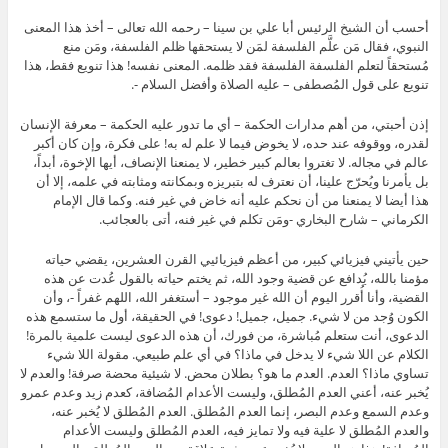
أحسب أن الشيخ الرئيس أبا علي بن سينا – رحمه الله تعالى – أخذ هذا المعنى
النبوي، فقال مَن علَّم الفلسفة لمَن لا يستحقها ظلم الفلسفة، ومَن منع
مُستحقاً لتعلم الفلسفة الفلسفة فقد ظلمه. المعنى نفسه! هذا تنويع فقط، هذا
تنويع على قول المُصطفى – عليه الصلاة وأفضل السلام -.
إذن أحبتي، من أهم مدارات الحكمة – أي ما تدور عليه الحكمة – معرفة الإنسان
لقدره، ووقوفه عند حده، لا يخوض فيما لا علم له به! على فكرة، وإن كان أكبر
عالم في مجاله. لا تغتروا بعالم كبير خطير، لا يمنعنا الإنصاف، أيها الإخوة، أبداً،
بل يأمرنا ويُحرّج علينا، أن نعترف له بتبريزه وبمكانته ومثابته في علمه، إلا أن
هذا أيضا لا يمنعنا من أن نحكم عليه أنه خاض في غير فنه. وكما قال الإمام
الكرماني – شارح البخاري -ومَن تكلم في غير فنه، أتى بالعجائب.
حين يأتيني فيزيائي كبير، من أعظم فيزيائيي القرن العشرين، يقضي حياته
مؤمنا بالله، يُدافع عن قضية وجود الله، ثم يختم حياته بالقول عُدت عن هذه
القضية، وأنا أُقرر اليوم أن الله غير موجود – أستغفر الله، اللهم غفراً -، وأن
الكون وُجد من لا شيء. جميل، جميل! دعوى! في الحقيقة، أول ما ستسمع هذه
الدعوى، أنت ستعلم مُباشرة، من فورك، أن هذه الدعوى ليست علمية بالمرة!
الكلام عن اللا شيء لا يدخل في ماذا؟ في أي علم طبيعي. مقولة اللا شيء
تساوي ماذا؟ العدم. العدم ما هو؟ بطلان محض. لا شيئية محضة صرفة! والعدم لا
يُخبر عنه، أعني العدم المُطلق، وليست الأعدام المُضافة، كعدم زيد وعدم عمرو
وعدم السمع وعدم البصر، إنما العدم المُطلق. العدم المُطلق لا يُخبر عنه،
والعدم المُطلق لا علية فيه ولا تمايز فيه، العدم المُطلق وليست الأعدام