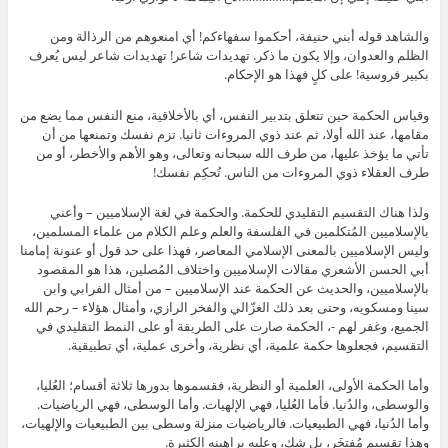
والشاهد قوله أبني حنيفة، أحكموا سفهاءكم! أي امنعوهم من الرذالة ومن
الظلم والعدوان، وإلا يكون ما ذكر. تهديدات شاعر! تهديدات شاعر ليس يُعرف
بكبير فروسية! على كلٍ فهذا هو الإحكام.
وقياس الحكمة حين تتعلق بتدبير النفس، أي بالأخلاقية، منع النفس مما يضع من
مقامها، عند الله أولا، ثم عند ذوي المروءات ثانيا. تزم نفسك وتمنعها من أن
تأتي ما يؤخذ عليها، من طرف الله سبحانه وتعالى، وهو الأهم والأخطر، أو من
طرف العقلاء ذوي المروءات من الناس. تُحكِم نفسك!
ولذا هناك التقسيم التقليدي للحكمة. والحكمة في لغة الإسلاميين – وأعني
بالإسلاميين المُتكلمين في الفلسفة والعلم وعلم الكلام من علماء المسلمين،
وليس الإسلاميين بالمعنى الإسلامي المعاصر، فهذا على حد قول أو عنونة إمامنا
أبي الحسن الأشعري مقالات الإسلاميين واختلاف المُصلين، هذا هو المقصود
بالإسلاميين، والحديث عن الحكمة عند الإسلاميين – من أمثال الفرابي وابن
سينا ومسكويه، وحتى بعد ذلك الغزّالي والفخر الرازي، وأمثال هؤلاء – رحم الله
الجميع، وغفر لهم -، الحكمة صارت على الطريقة أو على النمط التقليدي في
التقسيم، فجعلوها حكمة علمية، أي نظرية، وأخرى عملية، أي تطبيقية.
وأما الحكمة الأولى، العلمية أو النظرية، فقسموها بدورها ثلاثة أقسام؛ العُليا،
والوسطى، والدُنيا. فأما العُليا، فهي الإلهيات. وأما الوسطى، فهي الرياضيات.
وأما الدُنيا، فهي الطبيعيات. فالرياضيات منزلة وسطى بين الطبيعيات والإلهيات،
وهذا تقسيم مُفتخَر، بل شك، وعليه براهينه الكثيرة.