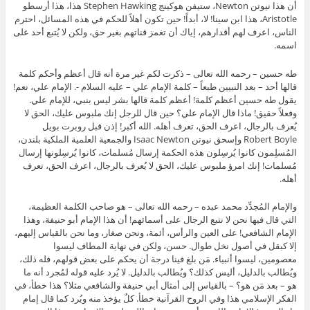
أن هذا نيوتن Newton، ستيفن هوكينج Stephen Hawking هذا، هذا أرسطو
Aristotle، هذا ابن سينا! لا، أبداً! حين تكون أهلاً للحكم في هذه المسائل، احترم
الناس، اعرف لهم أقدارهم، إياك أن تغمز قناتهم بغير حق، ولكن لا يُتبع أحد على
اسمه.
طه حسين – رحمه الله تعالى – ذكرت لكم غير مرة أنه قال أعظم وأحكم كلمة
قالها أحد – بعد النبيين طبعاً – كلمة الإمام علي – عليه السلام -. الإمام علي، نعم!
يقول طه حسين أعظم كلمة! أعظم كلمة قالها بشر ليس بنبي، للإمام علي.
وفعلاً حقيق! ماذا قال الإمام علي؟ حين قال للرجل إنك ملبوس عليك، الحق لا
يُعرف بالرجال، اعرف الحق، تعرف أهله. الله أكبر! إذن قبل روبرت بويل
Robert Boyle وإسحق نيوتن Isaac Newton والجمعية العلمية الملكية بلندن،
المُسلِمون كانوا يُرسِلون هذه الحكمة إرسال مُسلمات، كانوا يُرسِلونها إرسال
مُسلمات! إنك امرؤ ملبوس عليك، الحق لا يُعرف بالرجال، اعرف الحق، تعرف
أهله.
والإمام المُجدِّد محمد عبده – رحمه الله تعالى – هو صاحب الكلمة العظيمة،
التي قال فيها نحن لا نتبع الرجال على أسمائهم! أن هذا الإمام أبو حنيفة، وهذا
الإمام الشافعي! على العين والرأس، أئمة، ونحن صغار، وما نحن بالقياس إليهم،
إلا كبقل في أصول نخل طوال. حسن، ولكن في نهاية المطاف ليسوا
معصومين، ليسوا أنبياء. مَن بلغ فينا درجة أن يحكم على بعض قولهم، فله ذلك،
ويُطالب بالدليل، أليس كذلك؟ ويُطالب بالدليل. لا يُرد عليه قوله لمُجرد أنه ما
هو – بعد مَن هو؟ – بالقياس إلى أمثال أبي حنيفة والشافعي مثلا؟ هذا خطأ، في
الفكر الإسلامي هذا وفي الروح القرآنية خطأ. كلٌ يؤخذ منه ويُرد كما قال إمام