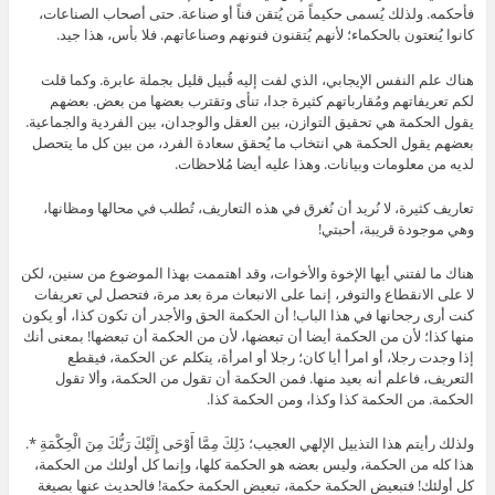
فأحكمه. ولذلك يُسمى حكيماً مَن يُتقن فناً أو صناعة. حتى أصحاب الصناعات،
كانوا يُنعتون بالحكماء؛ لأنهم يُتقنون فنونهم وصناعاتهم. فلا بأس، هذا جيد.
هناك علم النفس الإيجابي، الذي لفت إليه قُبيل قليل بجملة عابرة. وكما قلت
لكم تعريفاتهم ومُقارباتهم كثيرة جدا، تنأى وتقترب بعضها من بعض. بعضهم
يقول الحكمة هي تحقيق التوازن، بين العقل والوجدان، بين الفردية والجماعية.
بعضهم يقول الحكمة هي انتخاب ما يُحقق سعادة الفرد، من بين كل ما يتحصل
لديه من معلومات وبيانات. وهذا عليه أيضا مُلاحظات.
تعاريف كثيرة، لا نُريد أن نُغرق في هذه التعاريف، تُطلب في محالها ومظانها،
وهي موجودة قريبة، أحبتي!
هناك ما لفتني أيها الإخوة والأخوات، وقد اهتممت بهذا الموضوع من سنين، لكن
لا على الانقطاع والتوفر، إنما على الانبعاث مرة بعد مرة، فتحصل لي تعريفات
كنت أرى رجحانها في هذا الباب! أن الحكمة الحق والأجدر أن تكون كذا، أو يكون
منها كذا؛ لأن من الحكمة أيضا أن تبعضها، لأن من الحكمة أن تبعضها! بمعنى أنك
إذا وجدت رجلا، أو امرأ أيا كان؛ رجلا أو امرأة، يتكلم عن الحكمة، فيقطع
التعريف، فاعلم أنه بعيد منها. فمن الحكمة أن تقول من الحكمة، وألا تقول
الحكمة. من الحكمة كذا وكذا، ومن الحكمة كذا.
ولذلك رأيتم هذا التذييل الإلهي العجيب؛ ذَلِكَ مِمَّا أَوْحَى إِلَيْكَ رَبُّكَ مِنَ الْحِكْمَةِ *.
هذا كله من الحكمة، وليس بعضه هو الحكمة كلها، وإنما كل أولئك من الحكمة،
كل أولئك! فتبعيض الحكمة حكمة، تبعيض الحكمة حكمة! فالحديث عنها بصيغة