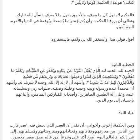
كذلك؟ هو هذا! الحكمة! كُونُوا رَبَّانِيِّينَ *.
فالحكيم لا يقول كل ما يعرف، والأحمق يقول ما لا يعرف. نسأل الله تبارك
وتعالى أن يرزقنا الحكمة، وأن يُفرغ منها ما يُسعدنا ويُوفقنا في الدنيا والآخرة.
اللهم آمين.
أقول قولي هذا، وأستغفر الله لي ولكم، فاستغفروه.
الخطبة الثانية
الحمد لله، الحمد لله الَّذِي يَقْبَلُ التَّوْبَةَ عَنْ عِبَادِهِ وَيَعْفُو عَنِ السَّيِّئَاتِ وَيَعْلَمُ مَا
تَفْعَلُونَ * وَيَسْتَجِيبُ الَّذِينَ آمَنُوا وَعَمِلُوا الصَّالِحَاتِ وَيَزِيدُهُم مِّن فَضْلِهِ
وَالْكَافِرُونَ لَهُمْ عَذَابٌ شَدِيدٌ *. وأشهد أن لا إله إلا الله، وحده لا شريك له، وأشهد
أن محمداً عبده ورسوله ونبيه وحبيبه وخليله وصفيه، صلوات ربي وتسليماته
عليه، وعلى آله الطيبين الطاهرين، وأصحابه المُباركين الميامين، وأتباعهم
بإحسان إلى يوم الدين.
عباد الله/
ومن الحكمة، إخوتي وأخواتي، أن تقدر أن العصر الذي تعيش فيه، عصر قارب
بين الناس، بين معارفهم وثقافاتهم ومُعتاداتهم ومفروضاتهم ومُسلماتهم، إلى
غير ذلكم! فالعالم اليوم أصبح أكثر غنى وتنوعاً، من عالم ضيق صغير محصور،