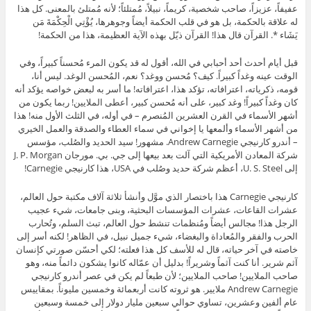
عفيفاً، عزيزاً، صاحب شخصية، كريماً، نبيلاً، مُمتلئاً؛ لأنه مُمتلئ بالمعنى. كل هذا
له علاقة بالحكمة، بل هو في قلب الحكمة أيضاً وجوهرها، يُؤْتِي الْحِكْمَةَ مَن
يَشَاء *. القرآن قال هذا! القرآن ذيّل بهذه الآية العظيمة، هذا من الحكمة!
قبل أيام أحدث أحد أحبابي في الله، أقول له قد يكون المرء مُحسناً كبيراً، وفي
الوقت عينه وغداً كبيراً. كيف؟ مُحسن ووغد؟ نعم، المُحسن الوغد. ليس أنا،
قومه، ذكرياته، اعترافاته، تؤكد هذا، اعترافاته! ما أسر به لبعض خواصه يؤكد أنه
كان وغداً كبيراً! وغد كبير، على أنه مُحسن كبير، أعطى الملايين! ربما يكون من
أشهر الأسماء في القرن العشرين المُنصرم – في أوله، في الثلث الأول منه! هذا
من أشهر الأسماء وألمعها يا إخواني في سماء العطاء والصدقة والعمل الخيري
– أندرو كارنيجي Andrew Carnegie. مشهور! سيد الحديد والصُلب، مؤسس
شركة المعادن الأمريكية التي آلت بعد بيعها إلى جي. بي. مورجان J. P. Morgan
إلى U. S. Steel، أعظم شركة حديد وصُلب في USA، هذا كارنيجي Carnegie!
كارنيجي Carnegie هذا باختصار الذي موَّل وأنشأ ثلاثة آلاف مكتبة حول العالم،
عشرات القاعات، عشرات المؤسسات البحثية، وبنى جامعات، شيء عجيب
الرجل هذا! مجالس أيضاً ومُنظمات تنشط حول العالم، تبث السلم، وتُحارب
الحرب والفقر والمُعاداة والبغضاء، شيء جميل نبيل، في الظاهر! لكنه أسر إلى
خاصته في آخر حياته، قال له للأسف كل هذا فعلته؛ لكي أحسّن صورتي كإنسان
آثم شرير. أنا كنت آثماً وشريراً! بدليل أن عمّاله كانوا يشكون دائماً منه، وهو
صاحب الملايين! صاحب الملايين؛ لأن طبعاً لم يكن في عصر أندرو كارنيجي
Andrew Carnegie ملايير. هو ثروته كانت أربعمائة وخمسين مليوناً. بمقاييس
عام ألفين وعشرين، تساوي حوالي سبعين مليار دولار إلى خمسة وسبعين