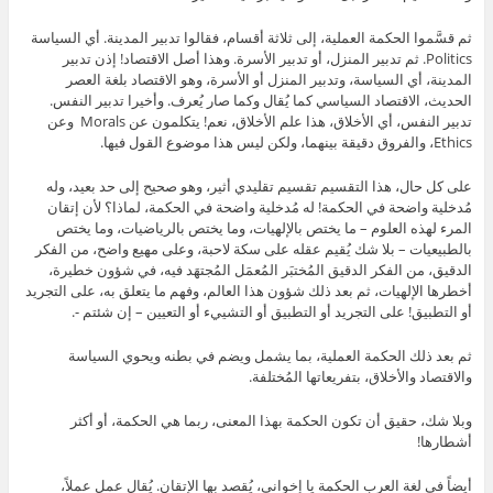
ثم قسَّموا الحكمة العملية، إلى ثلاثة أقسام، فقالوا تدبير المدينة. أي السياسة
Politics. ثم تدبير المنزل، أو تدبير الأسرة. وهذا أصل الاقتصاد! إذن تدبير
المدينة، أي السياسة، وتدبير المنزل أو الأسرة، وهو الاقتصاد بلغة العصر
الحديث، الاقتصاد السياسي كما يُقال وكما صار يُعرف. وأخيرا تدبير النفس.
تدبير النفس، أي الأخلاق، هذا علم الأخلاق، نعم! يتكلمون عن Morals وعن
Ethics، والفروق دقيقة بينهما، ولكن ليس هذا موضوع القول فيها.
على كل حال، هذا التقسيم تقسيم تقليدي أثير، وهو صحيح إلى حد بعيد، وله
مُدخلية واضحة في الحكمة! له مُدخلية واضحة في الحكمة، لماذا؟ لأن إتقان
المرء لهذه العلوم – ما يختص بالإلهيات، وما يختص بالرياضيات، وما يختص
بالطبيعيات – بلا شك يُقيم عقله على سكة لاحبة، وعلى مهيع واضح، من الفكر
الدقيق، من الفكر الدقيق المُختبَر المُعمَل المُجتهَد فيه، في شؤون خطيرة،
أخطرها الإلهيات، ثم بعد ذلك شؤون هذا العالم، وفهم ما يتعلق به، على التجريد
أو التطبيق! على التجريد أو التطبيق أو التشييء أو التعيين – إن شئتم -.
ثم بعد ذلك الحكمة العملية، بما يشمل ويضم في بطنه ويحوي السياسة
والاقتصاد والأخلاق، بتفريعاتها المُختلفة.
وبلا شك، حقيق أن تكون الحكمة بهذا المعنى، ربما هي الحكمة، أو أكثر
أشطارها!
أيضاً في لغة العرب الحكمة يا إخواني، يُقصد بها الإتقان. يُقال عمل عملاً،