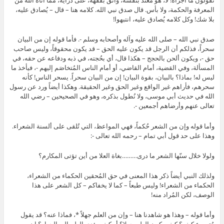
تقولون ما أجرأه! لا، هو مُعتد بنفسه، واثق بفقهه، على دراية، مما أتاه الله من
المعرفة والحكمة، ولا بأس. قال صدق نبي الله. كلامه هنا – قال – يُصادق عليه،
بلا شك! وكل كلامه يُصادق عليه، انتبهوا!
صدق نبي الله – صلى الله عليه وآله وأصحابه وسلم -. فأما قوله إن من البيان
سحراً، فذلكم أن الرجل قد يكون عليه الحق – قد يكون محقوقاً، وليس صاحب
حق -، ويكون ألحن بالحجج – هكذا قال، أي بحُجته، في ذبه ودفاعه عن حقه، في
المسألة، وفي القضية، أمام القاضي، أو أمام الناس المُتخاصَم إليهم -، فيأخذ ما
ليس له! بماذا؟ بالبيان، بقوة البيان! إن من البيان سحراً. يسحر الناس! كأنه
سحرهم، فأراهم غير الواقع وغير الحق وغير الحقيقة. وهكذا أيضاً ورد عن رسول
الله في حديث أبي موسى، ولا نُطول بذكره، وهو في الصحيحين – رضي الله
تعالى عنهم وأرضاهم أجمعين -.
وأما قوله وإن من الشعر حُكماً، فهي المواعظ، التي تُلقى على ألسنة الشعراء.
وهذا على حد قول أبي تمام – رحمه الله تعالى -:
ولولا خلال سنّها الشعر ما درى………بغاة العلا من أين تؤتى المكارم؟
ولذلك النبي أيضاً ذكر هذا المعنى في حق المُحقين الحكماء من الشعراء،
الحكماء من الشعراء! وليس طبعاً – كما لا يخفاكم – كل الشعر على هذا
الوصف، لكن المُراد منه!
وأما قوله – وهذا هو شاهدنا هنا – وإن من العلم جهلاً *، فماذا عنه؟ قد يقول
مُتسرع كيف؟ كيف يكون العلم جهلا؟ أو كيف يؤدي العلم إلى الجهل؟ إن من