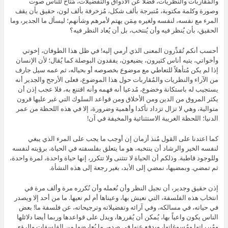
والمُقاربات والنظريات، فضلاً عن الأذواق والتفضيلات، مُتاح للناس صوت
وصورة وكلمة مكتوبة، مُتبرجة بألف شكل، مُزخرفة بألف لون، حقيق بأن يقف
المرء مع نفسه، لنفسه ولغيره مِمَن يهتم لأمرهم وشأنهم؛ ليسأل ما الجدير، وما
الحقيق، بأن يُنظر فيه وأن يُنتخب، بل أن يُعاد النظر فيه؟
أحسب أنكم تُقدِّرون المعنى الذي أرمي إليه! في ظل هذا الطوفان، إخوتي
وأخواتي، يتيه أناس كثيرون، يضيعون، يفقدون البوصلة كما يُقال؛ لأن الإنسان
إذا لم يكن مُتأهلاً للتعاطي مع موضوع بخصوصه أو بحياله، ثم عمه سيل جارف
من الآراء والنظريات والمُقاربات حول هذا الموضوع، فعلى الأرجح والجدير أنه
يستجيب له باستكانة وخضوع، مُدعيا أنه فهمه وأنه اقتنع به، فلا عجب إذن أن
يكثر المروق من الدين ومن الأخلاق ومن قواعد السلوك التي غبر عليها قرون
متوالية، وهي لا تزال تزداد تأكدا وأهمية وضرورة، إلا في هذه اللحظة من عمر
الدنيا؛ اللحظة الغريبة الاستثنائية والمخيفة في آن!
كما اعتدنا على القول مُنذ أزمان إن أوجب ما يجب على المرء الذي يبغي
لنفسه الخير والرشاد أن ينتخبه، هو ما يتعلق بفلسفته في الحياة، برؤيته لنفسه
وللوجود قاطبة. وذلكم أن الحياة لا تتثنى ولا تتكرر، إنها حياة واحدة، لمرة واحدة،
ثم تمضي. وبمضيها، نمضي إلى الأبد، بغير رجعة إلى هذه النشأة.
إذن حقيق وجدير، أن نجيل النظر وأن نُعمله وأن نُكرره مرة وألف مرة في
انتخاب هذه الفلسفة، التي نعيش بها، وعيناها أم لم نعيها. ما من أحد إلا ويصدر
في حياته، في مسالكه، وفي آرائه وتفضيلاته وترجيحاته، عن فلسفة ما! بعض
الناس يكون واعياً بها، يُمكن أن يُقررها، ويدل على قواعدها وربما أيضا دلائلها
ومُبرراتها ومُسوغاتها، ويدفع عنها في صدور ما يُعارضها من الفلسفات والرؤى