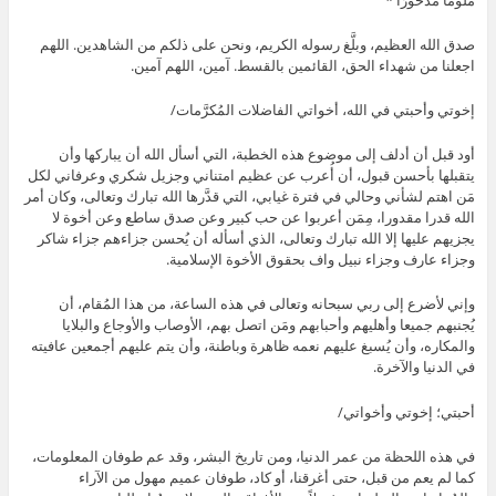
صدق الله العظيم، وبلَّغ رسوله الكريم، ونحن على ذلكم من الشاهدين. اللهم
اجعلنا من شهداء الحق، القائمين بالقسط. آمين، اللهم آمين.
إخوتي وأحبتي في الله، أخواتي الفاضلات المُكرَّمات/
أود قبل أن أدلف إلى موضوع هذه الخطبة، التي أسأل الله أن يباركها وأن
يتقبلها بأحسن قبول، أن أُعرب عن عظيم امتناني وجزيل شكري وعرفاني لكل
مَن اهتم لشأني وحالي في فترة غيابي، التي قدَّرها الله تبارك وتعالى، وكان أمر
الله قدرا مقدورا، مِمَن أعربوا عن حب كبير وعن صدق ساطع وعن أخوة لا
يجزيهم عليها إلا الله تبارك وتعالى، الذي أسأله أن يُحسن جزاءهم جزاء شاكر
وجزاء عارف وجزاء نبيل واف بحقوق الأخوة الإسلامية.
وإني لأضرع إلى ربي سبحانه وتعالى في هذه الساعة، من هذا المُقام، أن
يُجنبهم جميعا وأهليهم وأحبابهم ومَن اتصل بهم، الأوصاب والأوجاع والبلايا
والمكاره، وأن يُسبغ عليهم نعمه ظاهرة وباطنة، وأن يتم عليهم أجمعين عافيته
في الدنيا والآخرة.
أحبتي؛ إخوتي وأخواتي/
في هذه اللحظة من عمر الدنيا، ومن تاريخ البشر، وقد عم طوفان المعلومات،
كما لم يعم من قبل، حتى أغرقنا، أو كاد، طوفان عميم مهول من الآراء