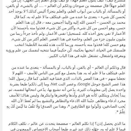
العلم جهلاً! قال صعصعة بن صوحان وذلكم أن العالم – ….. أي بالشيء، أو بالفن،
أو بالمسألة، أو بالباب من أبواب العلم، والعلم يتجزأ! أليس كذلك؟ لا يوجد أحد
يُحسن كل شيء – يتعدى ما عنده من علم، فيتكلف ما لا علم له به. كما قال
محمد بن الحسن – أحسن الله إليه وإلينا أجمعين معه -، قال إن هذا العلم
حسن، وهو أحسن من كل شيء، وأكثر من كل شيء، فخذوا منه بأحسنه! لأن
الأعمار لا تفي بحق أخذه كله. مُستحيل! تفنى الأعمار، ولم تأخذ جزءاً ربما من
مليون مليون جزء من العلم، وخاصة في هذا العصر. العلم أكثر من كل شيء،
وهو حسن كله! فخذوا منه بأحسنه. وربما كانت هذه مُقدمة الخُطبة! انتخب
فلسفتك في الحياة، انتخبها بحكمة، كُن حكيماً فيما تنتخبه لنفسك من علم ورؤية
ومعرفة واشتغال، تشتغل عليه في هذا الباب الكبير.
قال وذلكم أن العالم – أي بالفن، أو بالباب، أو بالمسألة – يتعدى ما عنده من
علم، فيتكلف ما لا علم له به. هذا يحصل مع كثير من الناس للأسف – اللهم لا
تجعلنا منهم – في هذا العصر بالذات، الذي فشا فيه القلم، كما قال رسول الله!
هذا عصر الشيخ جوجل Google، وعصر النت Net، وما إلى ذلكم! طبعا بضربة
واحدة يصل إلى معلومات كثيرة، يدّعي أنه تشبع بها، يدّعي انتحالها لنفسه، ثم
يبدأ يُجادل ويتكلم، كأنه هو الذي ولّدها وافتجرها وابتكرها، وليس هناك! للأسف
مجرد ادعاء وتظاهر. جنّبنا الله الادعاء والتظاهر والتشبع بما لم نُعط؛ لأن الله
يُحب الصادقين، وَكُونُوا مَعَ الصَّادِقِينَ *، وهذا من الصدق! وَلَا تَقْفُ مَا لَيْسَ لَكَ بِهِ
عِلْمٌ *.
ما الذي يحصل إذن؟ إذا تكلم العالم – صعصعة يتحدث عن عالم -، تكلف الكلام
فيما لا علم له به، جهّله ذلك عند غيره. طبعا أصحاب الاختصاص الممعنون في