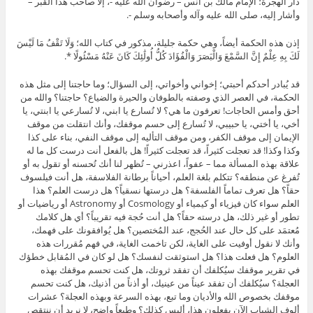
دار الهجرة؛ الإمام مالك بن أنس – رضوان الله عليه -، إلا صاحب هذا القبر –
وأشار إليه، صلى الله عليه وآله وأصحابه وسلم -.
إذن هذه الحكمة أيضاً، وهي حكمة جليلة، مذكور في كتاب الله؛ وَلَا تَقْفُ مَا لَيْسَ
لَكَ بِهِ عِلْمٌ إِنَّ السَّمْعَ وَالْبَصَرَ وَالْفُؤَادَ كُلُّ أُولَٰئِكَ كَانَ عَنْهُ مَسْئُولًا *.
قد يُبادر أحدكم أحبتي؛ إخواني وأخواتي، إلى السؤال؛ وما حاجتنا إلى مثل هذه
الحكمة، في العصر الذي وصفته بالطوفان والحيرة والضياع؟ حاجتنا؟ والله من
أحق وأمس الحاجات! تعرفون ما هي؟ لا تُسارع يا ابني، لا تُسارعي يا ابنتي، يا
أخي، يا أختي، يا حبيبي، لا تُسارع إلى حسم موقفك، وأنك انتقلت من موقف
الإيمان إلى موقف الكفر، ومن موقف التأليه إلى موقف النفي، بناء على كذا
وكذا وكذا! قد تعجلت كثيراً، قد تعجلت كثيراً! هل بالفعل أنت درست كل ما له
علاقة بهذه المسألة مما – عفواً، اعذرني – تُظهر لنا أنك تُحسنه أو تقول به أو
تُفرغ عن منطقه؟ تتكلم بلغة العلم، أحياناً برطانة الفلاسفة، هل أنت فيلسوف
حقاً؟ هل تعرف تماماً الفلسفة؟ هل درستها نسقياً؟ هل درست العلم؟ هذا
العلم سواء كان فيزياء أو كيمياء أو Cosmology أو Astronomy أو رياضيات أو
تطور أو غير ذلك، هل درسته حقاً؟ هل أنت حُجة فيه تقريباً؟ أي هل كلامك
مُعتمَد على كل حال عند الحُجج، عند المُختصين؟ هل يُوافقونك على فهمك،
وأنك لا نقول أوفيت على الغاية، لكن تاخمت الغاية، في فهم مُقررات هذه
العلوم؟ هل فعلت هذا؟ هل استوثقت لنفسك؟ هل لو كان في المُقابل خطؤك
في تقرير موقفك سيُكلفك أن تفقد ثروتك، هل كنت تحسم موقفك بهذه
العجلة؟ سيُكلفك أن تفقد عيناً من عينيك، أو أذناً من أذنيك، هل كنت تحسم
موقفك بخصوص الله والأديان وما تبع، بهذه السرعة وبهذه العجلة؟ عشرات
ألوف الشباب الآن يفعلون هذا، أليس كذلك؟ وطبعاً واضح، لا نريد أن ننتقص