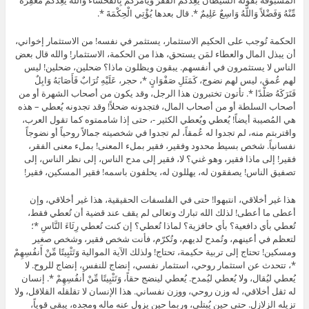
المسبوقة بقوله الشَّيْطَانُ يَعِدُكُمُ الْفَقْرَ وَيَأْمُرُكُم بِالْفَحْشَاء وَاللَّهُ يَعِدُكُم مَّغْفِرَةً
مِّنْهُ وَفَضْلاً وَاللَّهُ وَاسِعٌ عَلِيمٌ *. قال بعدها يُؤْتِي الْحِكْمَةَ *.
الحكمة تُوجب على الحكيم الاستثمار، يستثمر في نفسه! من الاستثمار إخواني،
أن يبذل المال والعطاء لمَن يستحق، هذا من الحكمة، الاستثمار! والله قال بعض
الناس لا يستثمرون في أنفسهم. يبقون ويظلون ماذا؟ ضحلين، ضحلين! ليس
لهم عُمق، ليس لهم نضوج، كَمَثَلِ صَفْوَانٍ *، حجر، عَلَيْهِ تُرَابٌ فَأَصَابَهُ وَابِلٌ
فَتَرَكَهُ صَلْدًا *. تأتون تختبرون هذا الرجل، وقد يكون من أصحاب الشهرة أو من
أصحاب السلطة أو من أصحاب المال، فتجدونه ضحلاً! وقد تجدونه يُعطي – هذه
هي المُصيبة أيضاً! يُعطي ويُعطي الكثير -، حتى إذا شاممتوه كما تقول العرب،
واقتربتم منه، لم تجدوا له عُمقاً، لم تجدوا في شخصيته جمالاً روحياً أو نضوجاً
نفسانياً. شخص بسيط محدود وفقير، فقير بملء المعنى! بملء معنى الفقر،
فقير! إلى ماذا فقير، وهو غني؟ لا، فقير إلى مدح الناس، إلى نظر الناس، إلى
تصفيق الناس! يصفقون له، يهللون له، يحلفون باسمه! فقير المسكين، فقير!
هذا غير أخلاقي، انتبهوا! حتى في الفلسفات الحقيقية، هذا غير أخلاقي، وإن
أعطى ما أعطى! لذلك الله تبارك وتعالى لم يقف عند قضية أن تُعطي فقط،
تُعطي بأي دافعية؟ بأي حافزية؟ لماذا تُعطي؟ إن كنت تُعطي رِئَاءَ النَّاسِ *؛
لتعظم في أعينهم، وتُمدح لديهم، وتُكرّم، فأنت شخص فقير، وشخص صغير
ومسكين! تحتاج إلى تربية حكيمة، تحتاج! ولذلك الآية الموالية وَتَثْبِيتًا مِّنْ أَنفُسِهِمْ
*، تتحدث عن استثمار روحي، استثمار نفسي، إنضاج للنفس، إنضاج للروح. لا
يُعطي ليُقال، ولا يُعطي ليُمدح. يُعطي لينضج حقاً، وَتَثْبِيتًا مِّنْ أَنفُسِهِمْ *. إنسان
له ثقل أخلاقي، له وزن روحي، ووزن نفساني. هذا الإنسان لا تقلقله القلاقل، ولا
تزيله الزلازل. حتى حين يُبتلى، وربما حين يزول عنه ماله ومجده، يبقى قوياً،