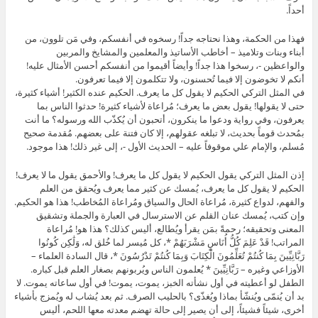
أحداً.
فهذا من الحكمة، وهذا نحتاجه جداً! رسخوه في أنفسكم، وفي مَن تلوون، من
أبناء وبنات وتلاميذ – أخاطب الأساتيذ والمعلمين والمشايخ والمربين
والواعظين -، رسخوا هذا جداً! وأيضاً أقيموا من أنفسكم أحسن الأمثال عليه!
أنكم لا تخوضون إلا فيما تُحسنون، ولا تتكلمون إلا فيما تعرفون.
في المثل التركي الحكيم لا يقول كل ما يعرف. الحكيم عنده الكثير! أشياء كثيرة،
حتى لا يقولها! يقول بعض ما يعرف؛ مُراعاة لأشياء كثيرة! حدثوا الناس بما
يعرفون، وفي رواية ودعوا ما ينكرون، أتحبون أن يُكذّب الله ورسوله؟ ما أنت
بمُحدث قوماً بحديث، لا تبلغه عقولهم، إلا كان فتنة على بعضهم. مُقدمة صحيح
مُسلم، والإمام علي موقوفاً عليه – الحديث الأول -، إلى غير ذلك! هذا موجود.
إذن المثل التركي يقول الحكيم لا يقول كل ما يعرف! والأحمق يقول ما لا يعرف!
الحكيم لا يقول كل ما يعرف، يُمسك عن كثير مما يعرف ويُحقق من العلم
والفهم، لدواع كثيرة، مُراعاة الحال والسياق ومُراعاة المُخاطب! هذا هو الحكيم.
وإن كتب، يُمسك عنان القلم عن الاسترسال في العبارة والجملة وتشقيق
المعنى وتحقيقه؛ رحمةً بمَن يقرأ ويُطالع، أليس كذلك؟ هذا هو! مُراعاة
المراتب! قَدْ عَلِمَ كُلُّ أُنَاسٍ مَشْرَبَهُمْ *، كل مُيسر لما خُلق له، وَلَٰكِن كُونُوا
رَبَّانِيِّينَ بِمَا كُنتُمْ تُعَلِّمُونَ الْكِتَابَ وَبِمَا كُنتُمْ تَدْرُسُونَ *، قال السادة العلماء –
الأوزاعي وغيره – رَبَّانِيِّينَ * يُعلمون الناس ويُربونهم بصغار العلم قبل كباره.
الطفل لو أعطيته في أول نشأته الخبز، يموت، يموت! في أول ساعاته يموت. لا
بد أن يُنمّى ويُنشّأ بماذا ويُغذّى؟ بالحليب الصرف. ثم بعد يُشاب له ويُمزج بأشياء
أخرى، شيئاً فشيئاً، إلى أن يصير إلى حالة تهضم معدته معها اللحم، أليس