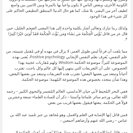
الكونية الأخرى، وبعض الناس لا يكون واعياً بها بالمرة! وبين الاثنين بين واسع
لطيف آخر من البشر، بلا شك، كما هو حال الدنيا! المنطق التطيفي الحاكم على
كل شيء في هذا الوجود.
ولذلك ربنا تبارك وتعالى أشار بكلمة واحدة إلى هذا المعنى الضخم الجليل، حين
قال عز من قائل يُؤْتِي الْحِكْمَةَ مَن يَشَاء وَمَن يُؤْتَ الْحِكْمَةَ فَقَدْ أُوتِيَ خَيْرًا كَثِيرًا
*.
مما يلفت أن فرعاً ليس طويل العمر، لا يزال في مهده أو في مُقتبل شبيبته، من
علم النفس، يُعرف بعلم النفس الإيجابي Positive psychology، يُعنى بهذه
الموضوعة كثيراً؛ موضوعة الحكمة Wisdom. ولهم مُقاربات عجيبة بهذا
الخصوص، على أن التعريفات التي ينتهي إليها كل عالم وكل باحث، تقترب
أحياناً وتبتعد من بعضها البعض! تقترب هذه التعريفات وتبتعد من بعضها البعض،
وهذا شأن متجدد بخصوص هذه الموضوعة المُهمة؛ موضوعة الحكمة.
ففي البحر المُحيط لأبي حيان الأندلسي، العالم المُفسر والنحوي الكبير – رحمه
الله تعالى، ورحم سائر علمائنا وأئمتنا – ذكر أن للسادة العلماء تسعة وعشرين
قولاً في الحكمة. ينعتها فيقول بعضها قريب من بعض.
فمن قائل إنها الإصابة في العلم والعمل. وهو مُجاهد بن جبر تلميذ عبد الله بن
عباس – رضي الله عنهم وأرضاهم أجمعين -.
ومن قائل إنها الإصابة في غير النبوة. ومثل هذا لا يُجيز أن تُفسّر الحكمة لا