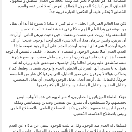
المُضافة! هذا هو العدم، لا يُخبر عنه. وثمة علاقة بين العدم المُطلق والمجهول
المُطلق، أليس كذلك؟ المجهول المُطلق الفرض أنه لا يُخبر عنه، والعدم
المُطلق لا يُحكم عليه، أو العكس! العبارة قريبة جداً.
لكن هذا العالم الفيزيائي الجليل – عالم كبير، لا شك! لا يسوغ لنا أبدا أن نقلل
من نبوغه في هذا العلم المُهم – تكلم في قضية فلسفية! أنت لا تحسن
الفلسفة، وقد أزريت على نفسك وبنفسك، حين ذهبت تبرهن للناس، أو أردت
أن تبرهن، وليس ببرهان هذا، أن اللا شيء الذي أوجد الوجود، عجيب! أي كل
شيء أوجده لا شيء، أي الوجود أوجده العدم. على أن الوجود نقيضه ماذا؟
العدم. العدم أصلا نقيض الوجود، والنقيضان لا يجتمعان، فكيف بالنقيض أن يُوجِد
نقيضه؟ هذا تهافت فلسفي مُحزِن، لو صدر من طفل صغير، ابن بضع عشرة
سنة، سنُشفق عليه ونرثي لحاله! وكل فيلسوف سيشفق عليه ويرثي لحاله،
يقول له يا سيدي، أيها الفيزيائي الخطير، العدم والوجود نقيضان. وطبعا، كما لا
يخفاكم، هؤلاء لا يعرفون حتى صور التقابل، التي يعرفها كل شادٍ من الفلسفة
حروفاً، فالتقابل على أربعة أنحاء: تقابل الوجود والعدم، أي تقابل النقيضين،
وتقابل الضدين، وتقابل المتضايفين، وتقابل الملكة وعدمها.
هؤلاء العلماء الفيزيائيون الخطيرون، لا خبر لديهم في هذه الأبواب، ليس
تخصصهم، ولا يستطيعون أن يميزوا بين نقيضين وضدين ومتضايفين وملكة
وعدمها، ليس تخصصهم! يتكلمون هكذا بالاصطلاح العامي، بالاصطلاح العامي
وليس باصطلاح الفلاسفة المُتقنين.
فسيُقال له العدم ضد الوجود. وكل ما يثبت للوجود، ينتفي عن ماذا؟ عن العدم
والمعدوم. وبعبارة مُلا صدرا – صدر المُتألهين، رحمة الله تعالى عليه – العدم