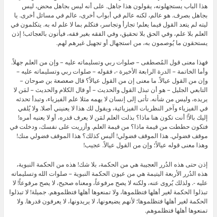
هذا الباب يستجهلونه، يقولون هذا جاهل. على أنه ليس بجاهل محض، ليس
بجاهل بصرف. هو عالم، لكنه عالم في أبواب أخرى، عالم في مسائل أخرى. يا
ليته لم يتعد القول فيما يعلم! تجارأ وتجاسر، فتكلم بما لا علم له به. يتكلمون في
العلم بلا علم، وفي الحق بلا تحقيق، وفي الفقه بغير فقه، فيأتون بالعجائب! إذن
يستحقون ما يُوصمون به، من استجهال أو تجهيل غيرهم لهم.
فهذا معنى قول المُصطفى – صلوات ربي وتسليماته عليه – وإن من العلم جهلاً.
وأما الخاتمة – الدرة الرابعة الأخيرة -، فقوله – صلوات ربي وتسليماته عليه –
وإن من القول عيالاً. ما معنى إن من القول عيالاً؟ قال صعصعة بن صوحان –
التابعي الجليل – هو أن تبذل القول والحديث – أو قال الكلام والحديث – لمَن لا
يريده، وليس من شأنه. تأتى إلى إنسان لا يهمه مثلا علم الفيزياء، وتبدأ تحدثه
في الفيزياء وآخر النظريات الفيزيائية، ويقول لك هذا لا يعنيني أصلا. ولا يُلقي
إليك بالاً! أنت تكون هنا ماذا؟ بذلت العلم لمَن لا يعرف قدره، أو لا يعنيه أمره!
فتكون حططت من قيمة ماذا؟ من قيمة العلم. وأزريت على نفسك، ودخلت في
موقف فضولي. هذا الموقف فضولي! أليس كذلك؟ هذا الموقف فضولي منك!
وهذا معنى قوله عيالاً؛ وإن من القول عيالاً. عجيب!
إذن حتى هذه الدُرر العجيبة هي من الحكمة، بلا شك! هذه من الحكمة النبوية،
هذه الدُرر الأربعة اليتيمة هي من عيون الحكمة النبوية – صلوات الله وتسليماته
عليه -. ولذلك يُروى عنه، ولكنه لا يصح مرفوعاً، ومعناه صحيح، لا يصح مرفوعاً! لا
تبذلوا الحكمة لغير أهلها فتظلموها، ولا تمنعوها أهلها فتظلموهم. جميلة! لا تبذلوا
الحكمة لغير أهلها فتظلموها؛ لأنهم يضيعونها، لا يريدونها، لا يعرفون قدرها. ولا
تمنعوها أهلها فتظلموهم.