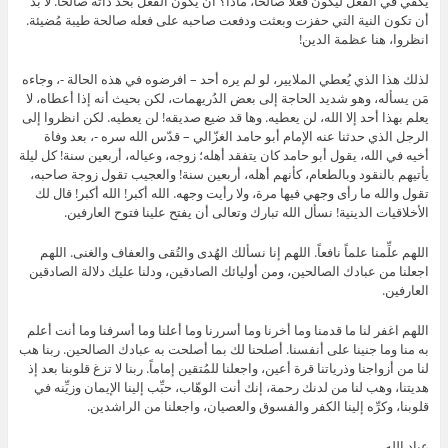
يكفي في الفعل ليكون فعلاً صالحاً، ماذا؟ أن يكون الفعل بحد ذاته صالحاً. لا بد
أن تكون النية التي حفزت وبعثت ودفعت صاحبه على فعله صالحة طيبة مُضيئة.
انظروا، هنا عظمة الدين!
لذلك هذا الذي يُعطي الملايير، لو لم يره أحد – افرضوه في هذه الحالة -، وجاءه
مَن يسأله، وهو شديد الحاجة إلى بعض الدُريهمات، لكن بحيث أنه إذا أعطاه، لا
يعلم بهذا أحد إلا الله، لن يعطيه. وها قد ضيع صديقه! لن يعطيه. لكن انظروا إلى
الرجل الذي حدثنا عنه الإمام أبو حامد الغزّالي – قدّس الله سره -، بعد وفاة
أخيه في الله، يقول أبو حامد كان يتفقد أهله؛ زوجه، وعياله، أربعين سنة! كل ليلة
يأتيهم بالنقود وبالطعام، كأنهم أهله، أربعين سنة! والعجيب تقول زوجة صاحبه،
تقول والله ما رأى وجهي فيها مرة، ولا رأيت وجهه. الله أكبر! الله أكبر! قال لك
الأخلاقيات الدينية! نسأل الله تبارك وتعالى أن يفتح علينا فتوح العارفين.
اللهم علِّمنا علماً نافعاً. اللهم إنا نسألك الهُدى والتُقى والعفاف والغنى. اللهم
اجعلنا من عبادك الصالحين، ومن أوليائك الصادقين، ودلنا عليك دلالة الصادقين
العارفين.
اللهم اغفر لنا ما قدمنا وما أخرنا وما أسررنا وما أعلنا وما أسرفنا وما أنت أعلم
به منا وما جنينا على أنفسنا. أصلحنا لك بما أصلحت به عبادك الصالحين. ربنا هب
لنا من أزواجنا وذرياتنا قرة أعين، واجعلنا للمُتقين إماماً. ربنا لا تزغ قلوبنا بعد إذ
هديتنا، وهب لنا من لدنك رحمة، إنك أنت الوهّاب، حبِّب إلينا الإيمان وزيِّنه في
قلوبنا، وكرِّه إلينا الكفر والفسوق والعصيان، واجعلنا من الراشدين.
عباد الله