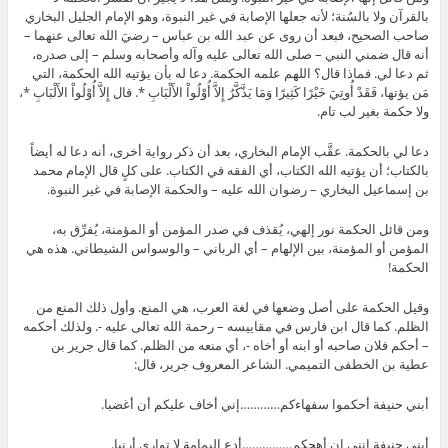
بالقرآن ولا بالسُنة؛ لأنه جعلها الإصابة في غير النبوة، وهو الإمام الجليل البخاري
صاحب الصحيح، فبعد أن روى عن عبد الله بن عباس – رضيَ الله تعالى عنهما –
أنه قال ضمني النبي – صلى الله تعالى عليه وآله وأصحابه وسلم – إلى صدره،
ثم دعا لي. فماذا قال؟ اللهم علمه الحكمة. دعا له بأن يؤتيه الله الحكمة، التي
مَن يؤتها، فَقَدْ أُوتِيَ خَيْرًا كَثِيرًا وَمَا يَذَّكَّرُ إِلاَّ أُوْلُواْ الأَلْبَابِ *. قال إِلاَّ أُوْلُواْ الأَلْبَابِ *،
ولا حكمة بغير لب تام.
دعا لي بالحكمة. عقَّب الإمام البخاري، بعد أن ذكر رواية أخرى، أنه دعا له أيضاً
بالكتاب؛ أن يؤتيه الله الكتاب، أي الفقه في الكتاب. على كلٍ قال الإمام محمد
بن إسماعيل البخاري – رضوان الله عليه – والحكمة الإصابة في غير النبوة.
ومن قائل الحكمة نور إلهي، يُقذف في صدر المؤمن أو المؤمنة، يُفرِّق به،
المؤمن أو المؤمنة، بين الإلهام – أي الرباني – والوسواس الشيطاني. هذه هي
الحكمة!
وقيل الحكمة على أصل وضعها في لغة العرب، هي المنع. وأول ذلك المنع من
الظلم. كما قال ابن فارس في مقاييسه – رحمة الله تعالى عليه -. ولذلك أحكمه
– أحكم فلان صاحبه أو ابنه أو أخاه -، أي منعه من الظلم. كما قال جرير بن
عطية بن الخطفى التميمي. الشاعر المعروف جرير، قال:
أبني حنيفة أحكموا سفهاءكم…………إني أخاف عليكم أن أغضبا.
أبني حنيفة إنني إن أهجكم……………أدع اليمامة لا تواري أرنبا.