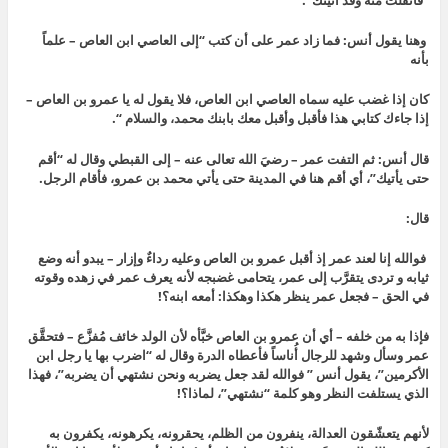
“فانفلتُ منه وقد أتيتك”.
وهنا يقول أنس: فما زاد عمر على أن كتب “إلى العاصي ابن العاص – علماً
بأنه
كان إذا غضب عليه سماه العاصي ابن العاص، فلا يقول له يا عمرو بن العاص –
إذا جاءك كتابي هذا فأقبل وأقبل معك بابنك محمد، والسلام “.
قال أنس: ثم التفت عمر – رضيَ الله تعالى عنه – إلى القبطي وقال له “أقم
حتى يأتيك”، أي أقم هنا في المدينة حتى يأتي محمد بن عمرو، فأقام الرجل.
قال:
فوالله إنا لعند عمر إذ أقبل عمرو بن العاص وعليه رداءٌ وإزار – يبدو أنه وضع
ثيابه و تردى يتقرَّب إلى عمر، يتحامى غضبجه لأنه يعرف عمر في زهده وقوته
في الحق – فجعل عمر ينظر هكذا وهكذا: أمعه ابنه؟!
فإذا به من خلفه – أي أن عمرو بن العاص خبَّأه لأن الولد خائف مُفزَّع – فتحقَّق
عمر وسأل وشهد للرجال أُناساً فأعطاه الدرة وقال له “اضرب بها يا رجل ابن
الأكرمين”، يقول أنس ” فوالله لقد جعل يضربه ونحن نشتهي أن يضربه”، فهذا
الذي يستلفت النظر وهو كلمة “نشتهي”، لماذا؟!
لأنهم يتعشّقون العدالة، ينفرون من الظلم، يحقرونه، يكرهونه، يكفرون به