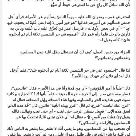
لأن الله سائلٌ كل راعٍ عن ما استرعى حفِظَ أو ضيَّع.
استعرض عمر – رضوان الله عليه – يوماً الناسَ يسألهم عن الأمراء، فرأى أهل
حمص فسألهم عن أميرهم فقالوا “هو خير أمير إلا إنه ابتنى عُليةً له يحتجب فيها
عنا” – أي في بعض الأوقات -، فأرسل عمر مَن يُحرِّق عليه باب عُليته ويأتي به،
فأُوتيَ بالرجل فلما رآه عمر قال “أقيموه في حر الشمس ثلاثة أيام ثم أدخلوه
علىّ”، كأنه يقول له:
الجزاء من جنس العمل، كيف لك أن تستظل بظل عُلية دون المسلمين
وضعفائهم ودهمائهم؟!
لذا قال “احبسوه عني في حر الشمس ثلاثة أيام ثم أدخلوه علىّ”، فلما أُدخِل
قال له: أي فلان كم عهدك بهذا الأمر؟!
قال “ملياً يا أمير المُؤمِنين” -أي مِن مُدة وأنا في هذا الأمر -، فقال “فاتبعني”،
فسار معه حتى صارا إلى الحرة – حرة المدينة – علماً بأنها لابةٌ كالحجارة بركانية
سود، فهى شديدة الحر والقساوة، وفيها شاء الصدقة وإبل الصدقة، فقال له
“انزع عنك لباسك” فنزع، ثم قال “ائتزر بهذه الجُبة” فائتزر، قال “خُذ هذه الدلو
اسق هذه الإبل” فجعل يسقي الرجل حتى لغب – أي حتى تعب وتهالك، فالله
يقول
وَمَا مَسَّنَا مِن لُّغُوبٍ
۩ -، فقال له: أي فلان تبتني عُليةً تحتجبُ بها عن
المسلمين والأراملة والمساكين؟!
أي تحتجب بها عن المسلمين، وهو ما يعني أنك لا تشعر بما يشعر به الناس لأنك
في عُلية ما شاء الله، في ظلٍ ظليل وهواءٍ عليل، ومن ثم أنت لا تشعر بما يلقى