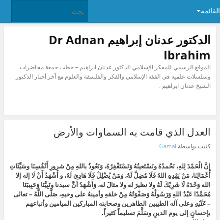
القائمة
الدكتور عدنان إبراهيم Dr Adnan
Ibrahim
الموقع الرسمي للمفكر الإسلامي الدكتور عدنان ابراهيم – خطب جمعة محاضرات
وسلسلات علمية في الفقه الإسلامي والفكر والفلسفة والعلوم مع آخر أخبار الدكتور
الشيخ عدنان ابراهيم .
العدل الذي قامت به السماوات والأرض
كتبت بواسطة
Gamal‎
إِنَّ الْحَمْدَ لِلهِ، نَحْمدُهُ ونَسْتَعينُهُ وَنَسْتَغْفِرُهُ، وَنَعُوذُ باللهِ مِنْ شرورِ أَنْفُسِنَا وسَيِّئَاتِ
أَعْمَالِنَا، مَنْ يَهْدِهِ اللهُ فَلَا مُضِلَّ لَهُ، وَمَنْ يُضْلِلْ فَلَا هَادِيَ لَهُ، و أَشْهَدُ أَنْ لَا إله إلا
الله وَحْدَهُ لَا شَرِيْكَ لَهُ ولا نظيرَ له ولا مثالَ له، وَأَشْهَدُ أَنَّ سيدنا ونَبِيَّنَا وَحَبِيبَنَا
مُحَمَّدًا عَبْدُ اللهِ وَرَسُولُهُ وَصَفْوَتُهُ مِنْ خلقهِ وأمينهُ على وحيهِ، صَلَّى اللَّهُ – تعالى
–
عَلَيْهِ
وعلى آله الطيبين الطاهرين وصحابته المباركين الميامين وأتباعهم
بإحسانٍ إلى يوم الدينِ وسَلَّمَ تسليماً كثيراً.