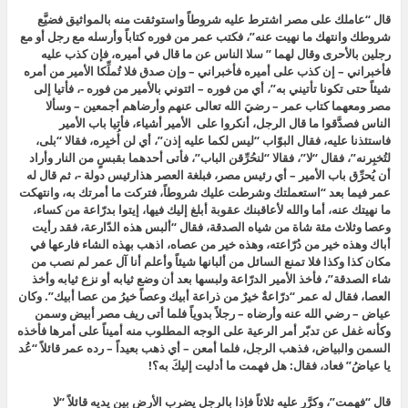
قال “عاملك على مصر اشترط عليه شروطاً واستوثقت منه بالمواثيق فضيَّع
شروطك وانتهك ما نهيت عنه”، فكتب عمر من فوره كتاباً وأرسله مع رجل أو مع
رجلين بالأحرى وقال لهما ” سلا الناس عن ما قال في أميره، فإن كذب عليه
فأخبراني – إن كذب على أميره فأخبراني – وإن صدق فلا تُملِّكا الأمير من أمره
شيئاً حتى تكونا تأتيني به”، أي من فوره – ائتوني بالأمير من فوره -، فأتيا إلى
مصر ومعهما كتاب عمر – رضيَ الله تعالى عنهم وأرضاهم أجمعين – وسألا
الناس فصدَّقوا ما قال الرجل، أنكروا على الأمير أشياء، فأتيا باب الأمير
فاستئذنا عليه، فقال البوّاب “ليس لكما عليه إذن”، أي لن أُخبِره، فقالا “بلى،
لتُخبِرنه”، فقال “لا”، فقالا “لنحُرِّقن الباب”، فأتى أحدهما بقبسٍ من النار وأراد
أن يُحرِّق باب الأمير – أي رئيس مصر، فبلغة العصر هذارئيس دولة -، ثم قال له
عمر فيما بعد “استعملتك وشرطت عليك شروطاً، فتركت ما أمرتك به، وانتهكت
ما نهيتك عنه، أما والله لأعاقبنك عقوبة أبلغ إليك فيها، إيتوا بدرّاعة من كساء،
وعصا وثلاث مئة شاة من شياه الصدقة، فقال “ألبس هذه الدّارعة، فقد رأيت
أباك وهذه خير من دُرّاعته، وهذه خير من عصاه، اذهب بهذه الشاء فارعها في
مكان كذا وكذا فلا تمنع السائل من ألبانها شيئاً وأعلم أنا آل عمر لم نصب من
شاء الصدقة”، فأخذ الأمير الدرّاعة ولبسها بعد أن وضع ثيابه أو نزع ثيابه وأخذ
العصا، فقال له عمر “درّاعةٌ خيرٌ من ذراعة أبيك وعصاً خيرُ من عصا أبيك”. وكان
عياض – رضي الله عنه وأرضاه – رجلاً بدوياً فلما أتى ريف مصر أبيض وسمن
وكأنه غفل عن تدبّر أمر الرعية على الوجه المطلوب منه أميناً على أمرها فأخذه
السمن والبياض، فذهب الرجل، فلما أمعن – أي ذهب بعيداً – رده عمر قائلاً “عُد
يا عياضُ” فعاد، فقال: هل فهمت ما أدليت إليكَ به؟!
قال “فهمت”، وكرَّر عليه ثلاثاً فإذا بالرجل يضرب الأرض بين يديه قائلاً “لا