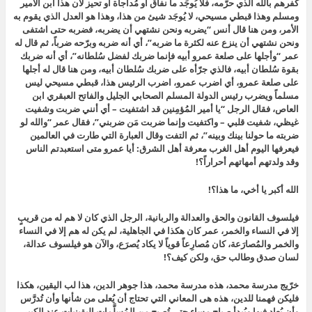
كفرهم بالله الذي حرَّمه، فلا يُوجَد ما نفاق أو مُداجاة أو تحيز لأن هذا ابن الأمير
ومسلم وهذا قبطي مسيحي، لا يُوجَد شيئ من هذا، وهذا هو العدل الذي يقوم به
الأمر، ومن هنا قال أنس “يضربه ونحن نشتهي أن يضربه، فضربه حتى اشتفى
ونحن نشتهي أن ينزع عنه لكثرة ما ضربه”، أي أنه ضربه وبرّحه ضرباً، ثم قال له
عمر “وأجلها على صلعة عمرو أبيه فإنما ضربك لفضل سُلطانه”، أي أنه ضربك
بقوة سُلطان أبيه، فالذي جرّأه على ضربك سُلطان أبيه، ومن هنا قال له أجلها
على صلعة عمرو، أي اضرب عمرو، اضرب الرئيس هذا، قبطي مسيحي ليس
مسلماً ويضرب رئيس الدولة المسلم الصحابي الجليل والفاتح العبقري ابن
العاص، فقال الرجل “يا أمير المُؤمِنين قد اشتفيت – أي أنني ضربت وشفيت
غيظي، شفيت قلبي – واكتفيت وإنما ضربت مَن ضربني”، فقال عمر “والله لو
ضربته ما حولنا بينك وبينه”، ثم التفت وقال العبارة التي طارت في العالمين
فيعرفها اليوم أهل الغرب معرفة أهل الشرق: أيا عمرو متى استعبدتم الناس
وقد ولدتهم أمهاتهم أحراراً؟!
الله أكبر يا أخي، ما هذا؟!
فيلسوف القانون والحق والعدالة والربانية، الرجل الذي كان لا هم له من قريبٍ
إلا في النساء والخمر، عمر كان هكذا في الجاهلية، لم يكن له هم إلا في النساء
والخمر والمُصارَعة، كان مُصارِعاً قوياً لا يكاد يُصرَع، والآن هو فيلسوف عدالة،
لسان صدق وطالب حق، ولكن كيف؟!
خرّيج مدرسة محمد، هذه مدرسة محمد، هذا جوهر الدين، هذا لب اليقين، هكذا
فليكن فهمنا للدين، هذه هى المعاني التي تحتاج أن يُعلى من شأنها وأن تُدرَّس
وأن يُعاد فيها ويُبدأ صباح مساء حتى تُصبِح من المُسلَّمات اليقينيات عند الكبير