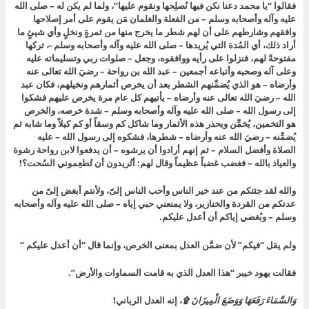
فقالوا “يا محمد دعنا نكن فيها نُصلِحها ونقوم عليها”، ولما لم يكن له – صلى الله
عليه وآله وأصحابه وسلم – من الفعلة والغلمان مَن يقوم على أمر إصلاحها
وافقهم وشارطهم على أن لهم شطر ما يخرج منها من ثمرةٍ ونخلٍ وأي شيئٍ ما
أراد ذلك، أي المُدة التي يُريدها – صلى الله عليه وآله وأصحابه وسلم -، تركها
مفتوحةً لهم، فنزلوا على رأيه ووافقوه، وجعل – صلوات ربي وتسليماته عليه
وعلى آله وصحبه وأتباعه أجمعين – عبد الله بن رواحة – رضيَ الله تعالى عنه
وأرضاه – هو الذي يُضمِّنهم الشطر بعد أن يخرص أثمارهم ونخيلهم، فكان عبد
الله – رضيَ الله تعالى عنه وأرضاه – يأتيهم كل عام مرة يخرص عليهم فشكوا
إلى رسول الله – صلى الله عليه وآله وأصحابه وسلم – شدة خرصه، والخرص
هو التخمين، يُخمِّن ويحذر هذه الأثمار وما شاكل كم وسقاً أو كم كيلاً وما شابه ثم
يُضمِّنه – رضيَ الله عنه وأرضاه – شطرها، فشكوه إلى رسول الله – عليه
الصلاة وأفضل السلام – ثم إنهم أرادوا أن يرشوه – أن يدفعوا لابن رواحة رشوة
والعياذ بالله – فغضب غضباً عظيماً وقال لهم: أتُريدون أن تُطعِموني السُحت؟!
والله لقد جئتكم من عند خير الناس وأحب الناس إلىّ، ولأنتم أبغض إلىّ من
عدتكم من القردة والخنازير، ولا يمنعني حبي إياه – صلى الله عليه وآله وأصحابه
وسلم – وبُغضي إياكم أن أعدل عليكم.
ولم يقل “فيكم” لأن ضمَّن العدل بمعنى الخرص، وإنما قال “أن أعدل عليكم “
فقالت يهود خيبر “هذا العدل الذي به قامت السماوات والأرض”.
وَالسَّمَاءَ رَفَعَهَا وَوَضَعَ الْمِيزَانَ
۩
، إنه العدل الرباني!