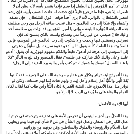
فهو رجل عاقل يُحسِن المقال، يُحسِن الاستفتاح، فقال له “بل اضرب لي مثلاً”،
فقال “يا أمير المُؤمِنين إن الطفل إذا ضيم فإنما ينتصر بأمه، لأنه يظن أن لا
ناصر له إلا هى، فإذا ما ترعرع قليلاً فإن حدثت له حادث انتصف بأبيه، فإن رشد
انتصر بالسُلطان، بالوالي، لأنه لا يرى أحداً فوقه – فوق السُلطان – فإن نصفه
وأشفاه وإلا شكا إلى رب العالمين – مثل عجيب صاغه الرجل من وحي مظلمته
هذه الصياغة المُؤثِّرة البليغة -، وإني يا أمير المُؤمِنين قد نزلت بي مظلمة، أخذ
واليك فلانٌ ضيعتي عن غير رضاً مني وسماح ولست بالذي يسمح له، فإن
نصرتني ونصفتني فبها ونعمت وإلا شكوت إلى رب العالمين في الموسم، فإني
قاصدٌ بيته هذا العام”، كأنه يقول ” لن أدعو دعوة سريعة، بل سأُؤجِّل دعوتي
إلى الموسم، إلى عرفة ثم أدعو”، طبعاً والكلام مفهوم فهو يُريد أن يقول “أدعو
عليك وعلى واليك لأنك شاركته في ظلمه”، فقال المنصور وقد بلغ به التأثّر “كلا
يا عبد الله، بل نُنصِفك ونُشفيك”، ثم كتب يأمر واليه برد الضيعة إلى الرجل!
وهذا أنموذج ليته تواتر وتكرَّر عن عدلهم – رحمة الله على الجميع -، فقد كانوا
بَعْدَ الَّتِي واللَّتَيَّا أهل إسلام وأهل إيمان ولهم هنات كما لهم حسنات، ولكن لو
تواتر مثل هذا الأنموذج على السُنة العُمرية لكان أللِّبَأ وابن طاب كما يُقال، لكان
التمام والوفاء على ما يُرضي الرب. لا إله إلا هو.
أيها الإخوة الأفاضل:
وهذا العدلُ من أحق ما ينبغي أن تحرص الأمة على تحقيقه وترجمته في حياتها،
عدل الكبار في الصغار، وعدل ذوي الشأن في مَن لا شأن لهم فيما يبدو ويظهر،
عدل الحكّام والرؤوساء والملوك والسلاطين ومَن دونهم مِن وزرائهم
والمحسوبين عليهم، ينبغي على الأمة أن تُدندِن حوله كثيراً ولا تستثنى أحداً منها