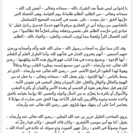
يا إخواني ليس شيئاً بعد الشرك بالله – سبحانه وتعالى – أبغض إلى الله –
سبحانه وتعالى – من الظلم، الظلم ظلماتٌ يوم القيامة، وهى الخصلة التي
حرَّمها الحق – جل مجده – على نفسه في الحديث الصحيح المُسلسَل
بالشاميين من رواية أبي ذرٍ الغفاري مرفوعاً فهو حديثٌ قدسيٌ ربانيٌ جليل “يا
عبادي إني حرَّمت الظلم على نفسي وجعلته بينكم مُحرَّماً فلا تظالموا”، من
أشد الخصال نُكراً وبُغضةً مما يُوجِب المقت والطرد – والعياذ بالله – الظلم.
وقد كان مما تميَّز به أصحاب رسول الله – صلى الله عليه وآله وأصحابه ورضيَ
عنهم أجمعين – أنهم يتحرون العدل في شأنهم كله، وأما الطراز العلم أو المُعلَم
– أيها الإخوة – ونسيج وحده في هذا الباب فهو فاروق هذه الأمة ومُلهَمها – رضيَ
الله تعالى عنه وأرضاه – الذين حين نسمع إسمه يمتليء القلب روعةً وجلالاً
وهيبةً لهذا الطود الراسخ الأشم، عمر – رضيَ الله تعالى عنه وأرضاه – الذي لم
يسط بالناس – أيها الإخوة – ولم يجعل الله – سبحانه وتعالى – ما جعل له من
الهيبةِ والجلالِ والوقارِ والثقلِ، ثقل الميزان وثقل المعنى في نفوس الأمة ،
كبارهم قبل صغارهم بقوة أو الجسم أو بشدة الأسرِ والبُنيان أو بكثرة النشبِ
والأموال أو بكثرة ما يتعزّى به من المال والولد والنصير، كلا ،وإنما بقيامه بالحق
وأخذه نفسه وذويه والأقربين إليه قبل الأباعد بهذا الحق حتى صارت له مهابةٌ لا
يتجاسر أحدٌ على أن ينتهك منها شَرْوَى نقير. رضيَ الله تعالى عنه وأرضاه.
يروي الصاحب الجليل جرير بن عبد الله البجلي – رضيَ الله تعالى عنه وأرضاه –
يقول: كنا مع أبي موسى الأشعري – وكان قائد الجيش – وكان فينا رجلٌ له
صوتٌ وصولةٌ في العدو – رجلٌ جهير الصوت وذو صولة، له نكاية في أعداء الله -،