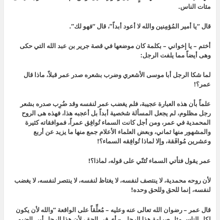
مئات الناس.
قال “يا أمير المُؤمِنين والله لا أعود أبداً”، قال “فهو لك”.
أختم – يا إخواني – بكلمة كان موضعها في قصة جرير بن عبد الله التي حكى
وهى أيضاً مما يلفت الرجل:
لما شكا الرجل أبا موسى الأشعري وضرب بشعره صدر عمر قبلاً، ماذا قال
عمر؟!
علماً بأن هذه العبارة عجيبة، فلم يغضب عمر لنفسه وقد ضُرِب صدره بشعر
رجل مظلوم، لم يجعل المسألة شخصية أبداً بل أعجبه هذا، فهذه هى الروح
المحمدية في عمر، ومن أجل كانت السماء تُوافِق عمراً، فموافقاته كثيرة
والمشهور منها ثماني، وبعض العلماء الأعلام جمع منها ما يزيد عن أربع
وعشرين مُوافَقة، وإلا لماذا تُوافِقه السماء؟!
عمر يقول فتأتي السماء تُثنّي على قوله، لماذا؟!
لأن روحه محمدية، لا ينتصف لنفسه، لا يغتاظ لنفسه، لا ينتصر لنفسه، لا يغضب
لنفسه، إنما للحق وللحق وحده!
قال عمر – رضوان الله تعالى عنه وعليه – مُعلِّقاً على الواقعة “والله لأن يكون
لكل الناس مثل صرامة هذا الرجل – أي في الحق، لأن هذا الرجل أبى الضيم