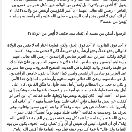
يقول “لا أقص من ولاتي”، بل يُقتَص من الولاة، حين سُئل عمر من عمرو بن
العاص – رضيَ الله تعالى عنهما – يا أمير المُؤمِنين أوتقص من ولاتك؟! قال: لا
أُم لك، كيف لا أُقِص وقد رأيت الرسول – صلى الله عليه وآله وأصحابه وسلم –
يُقِصُ من نفسه؟!
الرسول أمكن من نفسه أن يُقتاد منه، فكيف لا أُقِص من الولاة ؟!
لا أحد فوق القانون، لا أحد فوق الحق، ولكن مُعاوية اختار أنه لا يقص من الولاة،
فالوالي يدفع عقلاً، يدفع أرشاً، يدفع تعويضاً، لكن لا نقتص منه، وهذا أفسد
الولاة، ولذلك عمر بن عبد العزيز سادس الراشدين – رضيَ الله تعالى عنهم
وأرضاهم أجمعين وهو سادس الخلفاء لأن خامسهم الحسن بن عليّ فبلا شك
هو خليفة راشدي واليه الإشارة في الحديث الصحيح المعروف، ومن هنا عمر بن
عبد العزيز هو سادس الراشدين وليس كما اعتدنا أن نقول خامس الراشدين،
بل هو سادسهم، رضيَ الله تعالى عنهم ستتهم وأرضاهم – لما وُليَ هذا الأمر
وابتُليَ به جعل يرد المظالم وابتدأ بأهل بيته، فأول ما طبَّق القانون كان على
أهل بيته فسخطوا، غضب منه بنو أُمية – بنو عمومته غضبوا منه – وشكوه إلى
عمةٍ له – أخت أبيه – كان يُؤثِرها ويحترمها ويُجِلها، فأتته فقالت “يا ابن أخي لو
كففت عن بعض ما تفعل، فإني أخاف عليك يوماً عصيباً منهم”، أي أخاف أن
يأتمروا بك – تتحدَّث عن بني أُمية -، وفعلاً كانوا هم الذين سموه وقتلوه، وهى
تعرف هذا وحدست به فقالت “أخاف عليك منهم يوماً عصيباً”، فقال عمر –
رضيَ الله عنه وأرضاه – “يا عمة كل يومٍ خفته دون يوم القيامة فلا أمّنني الله
إياه”، أي أن الخوف ليس أن نعيش أو أن وأن نُضار، وإنما الخوف يكون من يوم
القيامة ولذا قال” يا عمة كل يومٍ خفته قبل يوم القيامة فلا أمّنني الله إياه”.