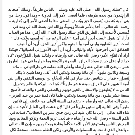
قال “سلك رسول الله – صلى الله عليه وسلم – بالناس طريقاً ، وسلك أصحابه
الراشدون من بعده طريقه ، فلما أفضى الأمر إلى مُعاوية – وهذا قول رجل من
بني أُمية مُنصِف، يُنصِف الحق ويُنصِف المعنى – فلما أفضى الأمر إلى مُعاوية –
رحمه الله تعالى – أخذ بالأمر شمالاً ويميناً، ووالله لئن بسط الله لي ومد في
فُسحتي لأُعيدنه إلى الطريق الذي سلك رسول الله”، الله أكبر ، هذا هو العدل،
فأراد أن يقول “لست أدين لبني أُمية ” على الرغم من أنه أُموي، ولكنه قال ”
لست أدين لمُعاوية ولبني أُمية وأنا منهم ولكن أدين للحق، أُريد أن أُنصِف
الحقائق التي أحرجتها الأيام والليالي، أُريد أن أُعيد الأمور إلى أنصبائها”، فهكذا
أراد أن يُقوِّم الأمر- رضيَ الله تعالى عنه وأرضاه -، ولذلك يقول المُؤرِّخون “كان
خراج أو دخل خراج سواد العراق ، البصرة والكوفة وما حولهما في عهد الفاروق
عمر – رضيَ الله تعالى عنه وأرضاه وأعلى الله مقامه في دارالتهاني – مائة
وسبعة وثلاثين مليوناً – أي مائة وسبعة وثلاثين ألف ألف، وهذا شيئ لا يكاد
يُتصوَّر – فما زال يتناقص حتى صار في أيام الحجّاج بن يوسف الثقفي والي بني
أُمية الشهير على العراق سبعة عشر مليوناً”، مُحِقَت البركة بالظلم وتحميل
الناس ما لا يُطيقون والاستئثار بالخير دونهم وبالصفي والفيء والغنائم فأصبح
سبعة عشر مليون من مائة وسبعة وثلاثين، فلما كان مُدة عمر بن عبد العزيز –
رضيَ الله تعالى عنه وأرضاه – ارتفع في السنة الأولى من خلافته إلى ثلاثين
مليوناً وفي الثانية إلى ستين مليوناً ثم قال” لإن عشت إلى القابل لأُعيدنه – إن
شاء الله تعالى – إلى ما كان عليه في زمن جدي عمر بن الخطاب”، فمات في
تلكم السنة – رضيَ الله عنه وأرضاه -، فبالعدل تربو النعمة وتزكو المغانم ويهنأ
المعيش للناس واستوثق الأمر للأمة حكّاماً وقادة ومحكومين – بإذن الله تعالى
-، بالعدل الذي قامت به السماوات والأرض، ولكن الظلم ممحقة، ممحقةٌ لكل