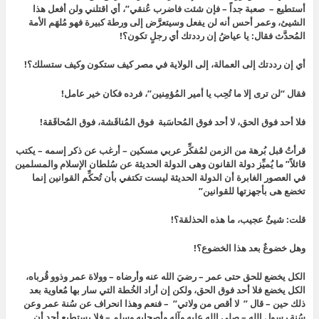
أستطيع – صعبة جداً – فإن شئت فاضرب عُنقي”، أي اقتلني ولن أفعل هذا
الشيئ، وعمر أحس أنه لن يفعل وسيتعرَّض إلى ورطة كبيرة فهو مُلهَم الأمة
المُحدَّث فقال: يا عياضُ إن رددتك أي رجلٍ تكون؟!
أي إن رددتك إلى العمالة، إلى الولاية في مصر كيف ستكون وكيف ستسلك؟!
فقال “لن ترى إلا ما تُحِب يا أمير المُؤمِنين”، فرده فكان خير عامل!
فلا أحد فوق الحق، لا أحد فوق المُحاسَبة فوق المُناقَشة، فوق المُحاقَقة!
قرأتُ قبل بُرهة من الزمن لمُفكِّر عربي مسكين – أرغب عن ذكر إسمه – يكتب
قائلاً” ما يُميِّز دولة القانون وهى الدولة الحديثة عن سُلطان الإسلام والمسلمين
في العصور الغابرة أن الدولة الحديثة ليست تكتفي بأن تُحكِّم القوانين إنما
تخضع هى بأجهزتها للقوانين”
قلت: شيئٌ عجيب، ما هذه الحذلقة؟!
وهل خضوعٌ بعد هذا الخضوع؟!
الكل يخضع للحق حتى عمر – رضيَ الله عنه وأرضاه – وولاة عمر وذوو قُرباه،
الكل يخضع فلا أحد فوق الحق، ولكن إن أراد الخُطة التي سار بها مُعاوية بعد
ذلك حين – قال ” لا أقص من ولاتي” – فنعم وهذا انحراف عن سُنة عمر وعن
سُنة رسول الله – صلى الله عليه وآله وأصحابه وسلم – فلا يستطيع أحد أن