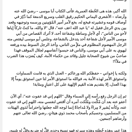
الله أكبر، هذه هى الخُطة العمرية، فأتى الكتاب أبا موسى – رضيَ الله عنه
وأرضاه – الأشعري اليماني الحكيم رقيق القلب وسريع الدمعة كما ذُكِرَ في
أوصاف قومه وعشيرته فبخع له، بخع لأمر أمير المُؤمِنين ورسمه وتوجيهه وقعد
بين يدي الرجل فقيل له “يا عبد الله اعف عنه”، قال “لا والله، ما كنتُ تاركاً إياها
لأحدٍ من الناس”، أي لأجلِ وساطة وشفاعة أحد، لا أترك القصاص من أبي
موسى الأمير لأجل شفاعة أحد يتدخل بالشفاعة، وجلس أبو موسى ليقتص منه
الرجل المهضوم المظلوم في ملأٍ من الناس، وأخذ الرجل السوط بيده ورفعه
ليهوي به على أبي موسى، والناس قد حبسوا أنفاسهم لجلال الموقف فهذا
صاحبٌ من شيوخ الصحابة جليل وقائد من حكماء الأمة، كيف يُضرَب هذا الضرب
في ملأ؟!
ولكنه يا إخواني – حفظكم الله ورعاكم – العدل الذي به قامت السماوات
واستوثق الأمر لهذه الأمة به، فوالله ما استوثق الأمر لنا حين استوثق يوماً إلا
بهذا العدل، إلا بتقديم هذه القيم الإلهية على كل اعتبارٍ ومثابة!
ثم إن الرجل رفع رأسه إلى السماء وقال “اللهم إني قد عفوت عنه”، أي الآن
أعفو عنه بعد أن مُكِّنت ومُلِّكت أمره أن أقتص لنفسي منه، اللهم إني قد عفوت
عنه، وكأنه يُشير لا مِراءً ولا مُداجاةً إنما لوجه الله جعلتها واحتراماً لذوي الهيئات
من المسلمين، وحسبكم بأصحاب محمد ذوي هيئاتٍ. رضيَ الله تعالى عنهم
وأرضاهم أجمعين.
هذا عمر وهذه خُطته وهذه سيرته فهو نسيج وحده، قلَّ له ضريع وقلَّ له شبيه،