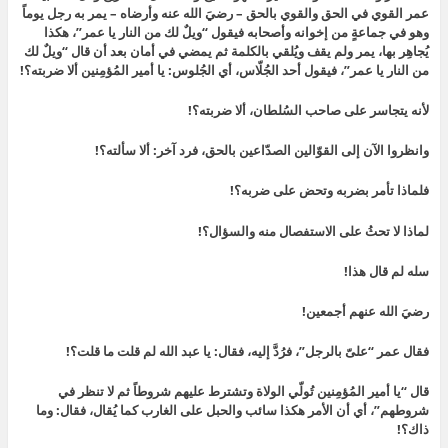
عمر القوي في الحق والقوي بالحق – رضيَ الله عنه وأرضاه – يمر به رجل يوماً
وهو في جماعةٍ من إخوانه وأصحابه فيقول “ويلٌ لك من النار يا عمر”، هكذا
يُجاهِر بها، يمر ولم يقف ويُلقي بالكلمة ثم يمضي في أمان بعد أن قال “ويلٌ لك
من النار يا عمر”، فيقول أحد الجُلّاس، أي الجُلوس: يا أمير المُؤمِنين ألا ضربته؟!
لأنه يتجاسر على صاحب السُلطان، ألا ضربته؟!
وانظروا الآن إلى القوّالين الصدّاعين بالحق، فرد آخر: ألا سألته؟!
فلماذا تأمر بضربه وتحض على ضربه؟!
لماذا لا تحثُ على الاستفصال منه والسؤال؟!
سله لم قال هذا!
رضيَ الله عنهم أجمعين!
فقال عمر “علىّ بالرجل”، فرُدَّ إليه، فقال: يا عبد الله لم قلت ما قلت؟!
قال “يا أمير المُؤمِنين تُولّي الولاة وتشترط عليهم شروطاً ثم لا تنظر في
شروطهم”، أي أن الأمر هكذا سائب والحبل على الغارب كما يُقال، فقال: وما
ذاك؟!