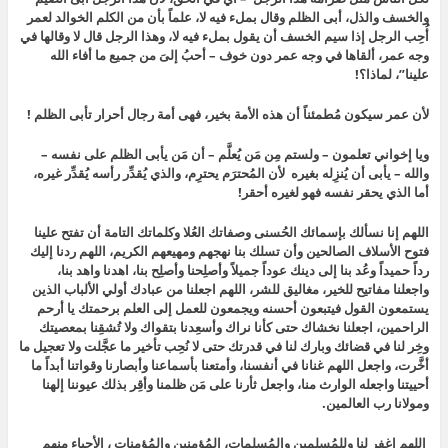
والخسف والذل، أبى الظلم وقال بملء فيه لا، علماً بأن من الكلم الخوالد لعمر
أُحِب الرجل إذا سيم الخسف أن يقول بملء فيه لا، وهذا الرجل قال لا وقالها في
وجه عمر، ألقاها في وجه عمر دون خوف – أحبُ إلىَ من جميع ما أفاء الله
علينا”، لماذا؟!
لأن عمر سيكون مُطمئناً أن هذه الأمة بخير، فهى أمة رجال أحرار تأبى الظلم !
ويا إخواني تعلمون – ولستم مِن مَن يُعلَّم – أن مَن يأبى الظلم على نفسه –
والله – يأبى أن يُنزِله بغيره لأن المُحترَم يحترِم، والذي يُقدِّر رأسه يُقدِّر غيره،
أما الذي يحقر نفسه فهو لغيره أحقر!
اللهم إنا نسألك بإسمائك الحُسنى وصفاتك العُلا وكلماتك التامة أن تفتح علينا
فتوح الأسلاف الصالحين وأن تسلك بنا نهجهم ومهيعهم الكريم، اللهم ردنا إليك
رداً حميداً وعُد بنا إلى دينك عوداً جميلاً وأصلِحنا وأصلِح بنا، اهدنا واهد بنا،
واجعلنا مفاتيح للخير، مغاليق للشر، اللهم اجعلنا من عبادك أولي الألباب الذين
يستمعون القول فيتبعون أحسنه ويجمعون للعمل إلى العلم برحمتك يا أرحم
الراحمين، اجعلنا نخشاك حتى كأنا نراك وأسعِدنا بتقواك ولا تُشقِنا بمعصيتك
وخِر لنا في قضائك وبارك لنا في قدرتك حتى لا نُحِب تأخير ما عجَّلت ولا تعجيل ما
أخَّرت، واجعل اللهم غنانا في أنفسنا، وأمتعنا بأسماعنا وأبصارنا وقواتنا أبداً ما
أحييتنا واجعله الوارث منا، واجعل ثأرنا على مَن ظلمنا وأقِر بذلك عيوننا إلهنا
ومولانا رب العالمين.
اللهم اغفر لنا وللمُسلِمين والمُسلِمات، المُؤمِنين والمُؤمِنات ، الأحياء منهم