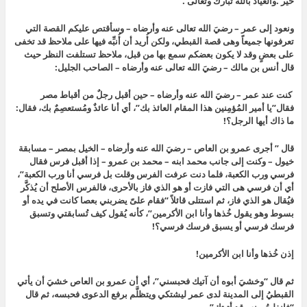
خير .والعياذ بالله تبارك وتعالى .
ونعود إلى عمر – رضيَ الله تعالى عنه وأرضاه – وسأقتص عليكم القصة التي
تعرفونها جميعاً وهى قصة القبطي، ولكن أُريد أن أُنبِّه فيها على ملاحظ قد تخفى
على بعضٍ وقد لا يكون بعضكم سمع بها من قبل، ملاحظ تستلفت النظر حيث
قال أنس بن مالك – رضيَ الله تعالى عنه وأرضاه – الصاحب الجليل:
كنت عند عمر – رضيَ الله عنه وأرضاه – حين أقبل رجلٌ من أقباط مصر
فقال”يا أمير المُؤمِنين هذا المقام العائذ بك”، أي أنا عائذٌ ومُستعصِمٌ بك، فقال:
ما ذاك أيها الرجل؟!
قال ” أجرى عمرو بن العاص – رضيَ الله عنه وأرضاه – الخيل بمصر – مسابقة
خيول – وكنت إلى جانب محمد ابنه – محمد بن عمرو – إذا أقبل فرس فقال
فرسي ورب الكعبة، فلما دنت عرفت الفرس وقلت بل فرسي أنا ورب الكعبة”،
أي أن فرسي هى التي فازت أو هو الذي فاز بالأحرى، فالفرس الأصلح أن يُذكَّر
فيُقال هو الذي فاز، ثم استتلى قائلاً “فقام علىّ يضربني بعصا كانت في يده أو
بسوط وهو يقول خُذها وأنا ابن الأكرمين”، كأنه يُقول كيف تُسابقتي وتسبق
فرسك فرسي أو يسبق فرسك فرسي؟!
إذن خُذها وأنا ابن الأكرمين!
ثم قال “وخشيَ أبوه أن آتيك فحبسني”، أي أن عمرو بن العاص خشيَ أن يأتي
القبطيُ إلى المدينة لدى عمر ليشتكي ويتظلَّم برفع الدعوى فحبسه، ثم قال