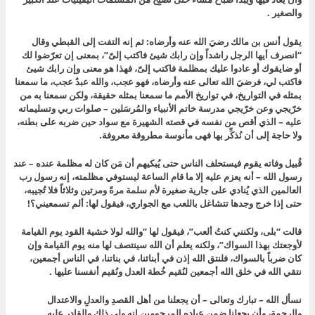
والصغير .
يقول أنس بن مالك رضيَ الله عنه وأرضاه: ثم إنه التفت إلى القبطي وقال
“انصرف أيها الرجل راشداً وإن رابك شيئ فاكتب إلىّ”، بمعنى إن تعرّضوا لك
أو ضايقوك أو عادوا عليك بمظلمة فاكتب إلىّ، فهذا هو معنى وإن رابك شيئ
فاكتب لي، فرضيَ الله تعالى عنه وأرضاه، فهو عجب، والله عبدٌ عجب، ما سمعنا
بمثله في التواريخ، في تواريخ الأمم ما سمعنا بمثله حقيقة، ولكن سمعنا به من
خرّيجي وعن خرّيجي مدرسة خاتم الأنبياء والمُرسَلين – صلوات ربي وتسليماته
عليه – الذي أقص من نفسه في قصته الشهيرة مع سواد حين ضربه على بطنه،
ولا حاجة إلى أن نُذكِّر بها فهى مأنوسة مطروقة معروفة.
قُبيل وفاته يقوم فيستحلف الناس حتى يُبكيهم أن مَن كان له مظلمة عنده – عند
رسول الله – أنه يعزم عليه إلا ما قام الساعة ليستوفي مظلمته، إنه رسول رب
العالمين الذي يُنادي على جارية صغيرة لأم سلمة مرةً ومرتين وثلاثاً فلا تُجيبه،
حتى إذا خرج وجدها تتشاغل باللعب مع الجواري، فيقول لها: ألم تسمعيني؟!
قالت “بلى، ولكنني كنتُ ألعب”، فيقول لها “والله لولا خشية القود يوم القيامة
لأوجعتك بهذا السواك”، ولكنه يعلم أن الله سينتصف لها منه يوم القيامة وإن
كان ضرباً بالسواك، فلنتق الله إذن في أبنائنا، في بناتنا، في الناس أجمعين،
نتقي الله في خلق الله أجمعين لنُقيم خُطة العدل ونُقيم أنفسنا عليها .
نسأل الله – تبارك وتعالى – أن يجعلنا من أهل القصدِ والعدلِ والاعتدال
والرحمة، وأن يجعلنا ضمن عباده المرحومين إنه ولي ذلك والقادر عليه.