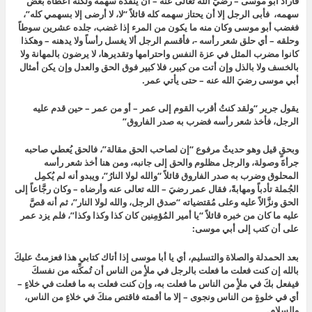
فأراد أبو موسى – رضيَ الله تعالى عنه – أن يُنفِّذه سهمه ولكنه أعطاه بعض
سهمه، فأبى الرجل إلا أن يحتاز سهمه كله قائلاً “لا، لا أرضى إلا بسهمي كله”،
فغضب أبو موسى وكان منه ما يكون من المرء إذا غضب، جلده عشرين سوطاً
وحلقه – أي حلق شعر رأسه -، فأقسم الرجل ألا يغسل رأساً ولا يدهنه – وهكذا
كانوا مضرب المثل في عزة النفس واحترامها وتقديرها، لا يرضون بالمهانة ولا
بالخسف ولا بالذل وإن أتت من كبير، فلا كبير فوق الحق والعدل وإن يكن أمثال
أبي موسى رضيَ الله عنه – حتى يأتي عمر.
يقول جرير “ولقد كنتُ أقرب القوم إلى عمر – أو من عمر – حين قدم عليه
الرجل، فأخذ شعر رأسه فضرب به صدر الفاروق”
وبحقٍ قيل وهو حديثٌ مرفوع “إن لصاحب الحق مقالة”، فالحق يُعطي صاحبه
جرأةَ وصولة، والرجل مظلوم والحق إلى جانبه، ومن هنا أخذ شعر رأسه
المحلوق وضرب به صدر الفاروق قائلاً “والله لولا النارُ”، ويبدو أنه لم يُكمِل
الجُملة تأدباً ومهابةً، فقال عمر رضيَ – الله تعالى عنه وأرضاه – وكان رجَّاعاً إلى
الحق ونزَّالاً عليه وعلى مُقتضياته “صدق الرجل، والله لولا النار”، ثم أنه قصَّ
عليه ما كان من خبره قائلاً “يا أمير المُؤمِنين كان كذا وكذا وكذا”، فلم يزد عمر
على أن كتب إلى أبي موسى:
بعد الحمدلة والصلاة والتسليم، أي يا أبا موسى إذا أتاك كتابي هذا فعزمتُ عليكَ
بالله إن كنت فعلت ما فعلت بالرجل في ملأٍ من الناس أن تُمكِّنه من نفسكَ
فيفعل بكَ في ملأٍ من الناس ما فعلت به، وإن كنت فعلت به ما فعلت في خلاءٍ –
أي في خلوةٍ من الناس ونجوى – إلا ما أقمته فاقتص منكَ في خلاءٍ من الناس،
والسلام.