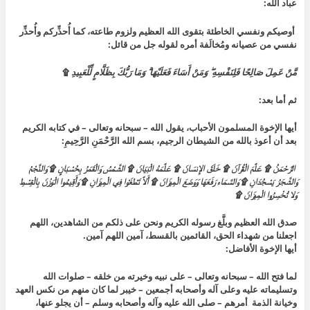
عباد الله:
أوصيكم ونفسي الخاطئة بتقوى الله العظيم ولزوم طاعته، كما أُحذِّركم وأُحذِّر
نفسي من عصيانه ومُخالَفة أمره لقوله جل من قائل:
مَّنْ عَمِلَ صَالِحًا فَلِنَفْسِهِ ۖ وَمَنْ أَسَاءَ فَعَلَيْهَا ۗ وَمَا رَبُّكَ بِظَلَّامٍ لِّلْعَبِيدِ
۩
ثم أما بعد:
أيها الإخوة المسلمون الأحباب، يقول الله – سبحانه وتعالى – في كتابه الكريم
بعد أن أعوذ بالله من الشيطان الرجيم، بسم الله الرَّحْمَنِ الرَّحِيمِ:
الرَّحْمَنُ
۩
عَلَّمَ الْقُرْآنَ
۩
خَلَقَ الإِنسَانَ
۩
عَلَّمَهُ الْبَيَانَ
۩
الشَّمْسُ وَالْقَمَرُ بِحُسْبَانٍ
۩
وَالنَّجْمُ
وَالشَّجَرُ يَسْجُدَانِ
۩
وَالسَّمَاء رَفَعَهَا وَوَضَعَ الْمِيزَانَ
۩
أَلاَّ تَطْغَوْا فِي الْمِيزَانِ
۩
وَأَقِيمُوا الْوَزْنَ بِالْقِسْطِ
وَلا تُخْسِرُوا الْمِيزَانَ
۩
صدق الله العظيم وبلَّغ رسوله الكريم ونحن على ذلكم من الشاهدين، اللهم
اجعلنا من شهداء الحق، القائمين بالقسط، آمين اللهم آمين.
أيها الإخوة الأفاضل:
لما فتح الله – سبحانه وتعالى – على نبيه وخيرته من خلقه – صلوات الله
وتسليماته عليه وعلى آله وأصحابه أجمعين – خيبر لما كان منهم من نكس العهد
وخيانة الذمة أمرهم – صلى الله عليه وآله وأصحابه وسلم – أن يجلو عنها،