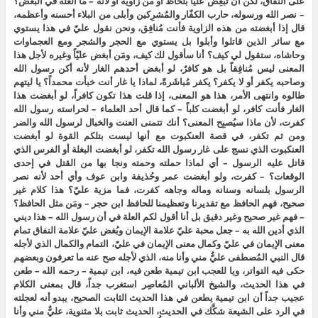
على النفاق، لكن أن تُبغِض عليّاً بلحاظ أو من زاوية أو لأنه – ما العلة في البُغض؟
– نصر الله ورسوله، حارب الكفّار والمُشرِكين وأبلى من البلاء أحسنه وأعظمه،
قال إذا أبغضته من هذه الزاوية فأنت مُنافِق، ونحن نقول عليّ في هذا يستوي
مع سائر الذين قاتلوا وأبلوا بل يستوي مع الحجر والشجر ومع العجماوات
وحاشاه، ستقول لي كيف؟ أنا سأقول لك كيف، ومَن أبغض عليّاً وغيره لأجل هذا
المعنى ليس مُنافِقاً بل هو كافرٌ، لو أبغض أحدهم الغار لأنه أكن رسول الله
وصاحبه يكفر أو لا يكفر؟ يكفر مُباشَرةً، لماذا يا غار أنت خبأت محمداً؟ يا ليتهم
طالوه وانتهى الأمر، هذا هو المعنى، إذا قلت هذا تكون كافراً، لو أبغضت هذا
الغار فأنت كافر، لو أبغضت كلباً – كما قال أحد العلماء – لحراسته رسول الله
كفرت، لأن ماذا سيُصبِح المعنى؟ أنك تتمنى العنت والخبال لرسول الله والضر
ومن ثم تكفر، في قصة العنكبوت مع أنها ليست بتلكم القوة لو أبغضت
العنكبوت الذي نسج على غار رسول الله تكفر، لو أبغضت البغلة أو الفرس الذي
قاتل عليه الرسول – أي لماذا حملته وحمته ونجا بها من القتل في إحدى
الوقعات؟ – كفرت، ولو أبغضت عمر وحُذيفة وابن عوف وأي أحد لأنه نصر
الرسول بلسانه وسنانه وماله وجاهه كفرت، فما مزية عليّ؟ هذا كلام غير
صحيح، فهم الحافظ مع تقديرنا وتعظيمنا للحافظ ابن حجر – ومَن مثل الحافظ؟
– فهم غير صحيح وغير دقيق بل أنا أقول لكم العلة في أن رسول الله – هذا ديني
الذي أدين الله به – جعل محبة عليّ علامة الإيمان وبُغض عليّ علامة النفاق تمام
معنى الإيمان في عليّ وكمال معنى الإيمان في عليّ، التمام والكمال الذي لأجله
قال النبي المُصطفى عليٌّ مني وأنا منه، الذي لأجله صح عنه ما تعرفون وبعضهم
حكى فيه التواتر، ويا للعجب ابن تيمية طعن فيه، ابن تيمية – رحمه الله – طعن
في هذا الحديث، والشيخ الألباني المُعاصِر استغرب جداً، قال بمعنى الكلام
عجيب جداً أن ابن تيمية يطعن في هذا الحديث الثابت الصحيح، يبدو أنه لعجلته
في الرد على الشيعة شكَّك في الحديث، الحديث ثابت بلا مثنوية، عليٌّ مني وأنا