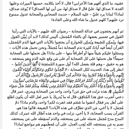
عقبيه، ما الذي أفهم هذا الأعرابي؟ قال، لا آخذ بكلامه، حسبها الميراث وعليها
العدة، لا صداق لها، عليّ قال لا صداق لها، من أين لها الصداق؟ لا يُوجَد صداق،
لماذا؟ لماذا يرد عليّ – عليه السلام – حديث الصحابي والصحابة عدول ممنوع
ترد عليهم؟ كلهم عدول ما شاء الله وعلى الجادة!
ثم أنهم يحتجون في عدالة الصحابة – رضوان الله عليهم – بالآيات التي رأينا
القول في تفسير بعضها، أي بالثناء المُجمَل، أليس كذلك؟ لابد أن يُبيَّن القول
فيها، ويُمكِن للشيعة ويُمكِن للخوارج أن يحتجوا بالآيات التي فيها الذم المُجمَل،
القرآن أيضاً فيه آياتٌ كثيرة تذم الصحابة ذماً مُجمَلاً، ونحن نحمل هذه الآيات –
وسنتلوا عليكم شيئاً منها أو أطرافاً منها – على ماذا؟ هل نحملها على الصحابة
جميعاً؟ هل نحملها على كل الصحابة أم على مَن وقع عليه الذم وهو يستحقه –
هو به حقيق – وهم قلة بفضل الله؟ أول سورة المُمتحِنة
يَا أَيُّهَا الَّذِينَ آمَنُوا
–
انظر إلى هذا، الحديث لكل الصحابة –
لا تَتَّخِذُوا عَدُوِّي وَعَدُوَّكُمْ أَوْلِيَاء تُلْقُونَ
إِلَيْهِم بِالْمَوَدَّةِ وَقَدْ كَفَرُوا بِمَا جَاءَكُم مِّنَ الْحَقِّ يُخْرِجُونَ الرَّسُولَ وَإِيَّاكُمْ أَن
تُؤْمِنُوا بِاللَّهِ رَبِّكُمْ إِن كُنتُمْ خَرَجْتُمْ جِهَادًا فِي سَبِيلِي وَابْتِغَاء مَرْضَاتِي تُسِرُّونَ
إِلَيْهِم بِالْمَوَدَّةِ وَأَنَا أَعْلَمُ بِمَا أَخْفَيْتُمْ وَمَا أَعْلَنتُمْ وَمَن يَفْعَلْهُ مِنكُمْ فَقَدْ ضَلَّ سَوَاء
السَّبِيلِ
۩، هذه نزلت في حق مَن؟ واحد، واحد من الصحابة وبدري، عمر قال
دعني أضرب عنق هذا المُنافِق، قال له ما يُدريكَ يا عمر لعل الله أن يكون اطلع
على أهل بدر فقال اذهبوا ما شئتم فقد غفرت لكم؟ واحد، والذم ماذا؟ ذمٌ
مُجمَل، لا يا أخي، مَن الذي تطرَّف في هذه الآيات؟ الشيعة، قالوا هذا هو،
القرآن يسب الصحابة، لا يا أخي، نزلت في واحد هذه أطال الله عمرك، كذلك
المدح مدح مُجمَل نحمله على مَن يستحقه، والذم نُسقِطه على مَن يستحقه،
نصم به مَن يستحقه، الله يُحِب العدل، على أن مُعظَمهم هم مواضع لماذا؟