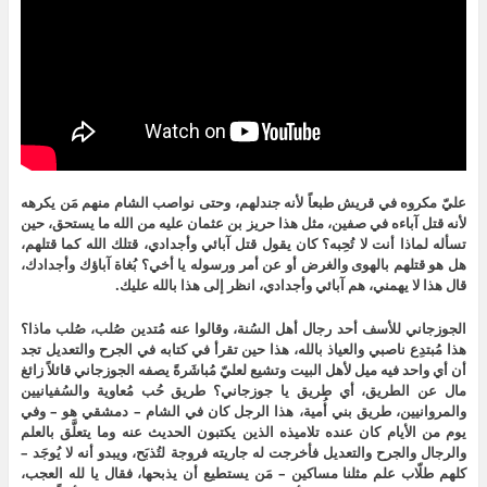
د
ة
ي
د
د
ة
ة
)
د
ي
ة
)
)
ة
د
)
)
ة
)
عليّ مكروه في قريش طبعاً لأنه جندلهم، وحتى نواصب الشام منهم مَن يكرهه
لأنه قتل آباءه في صفين، مثل هذا حريز بن عثمان عليه من الله ما يستحق، حين
تسأله لماذا أنت لا تُحِبه؟ كان يقول قتل آبائي وأجدادي، قتلك الله كما قتلهم،
هل هو قتلهم بالهوى والغرض أو عن أمر ورسوله يا أخي؟ بُغاة آباؤك وأجدادك،
قال هذا لا يهمني، هم آبائي وأجدادي، انظر إلى هذا بالله عليك.
الجوزجاني للأسف أحد رجال أهل السُنة، وقالوا عنه مُتدين صُلب، صُلب ماذا؟
هذا مُبتدِع ناصبي والعياذ بالله، هذا حين تقرأ في كتابه في الجرح والتعديل تجد
أن أي واحد فيه ميل لأهل البيت وتشيع لعليّ مُباشَرةً يصفه الجوزجاني قائلاً زائغ
مال عن الطريق، أي طريق يا جوزجاني؟ طريق حُب مُعاوية والسُفيانيين
والمروانيين، طريق بني أُمية، هذا الرجل كان في الشام – دمشقي هو – وفي
يوم من الأيام كان عنده تلاميذه الذين يكتبون الحديث عنه وما يتعلَّق بالعلم
والرجال والجرح والتعديل فأخرجت له جاريته فروجة لتُذبَح، ويبدو أنه لا يُوجَد –
كلهم طلّاب علم مثلنا مساكين – مَن يستطيع أن يذبحها، فقال يا لله العجب،