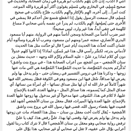
أنني لا أكذب، إذن كان يُتهَم بالكذب أبو هُريرة في زمان الصحابة، والحديث في
صحيح مُسلِم، في البخاري وفي مُسلِم يقولون أكثر أبو هُريرة والله الموعد،
كنت امرأً… إلى آخره، اتُهِم بالإكثار واتُهِم بالكذب، صُرِّح بالكذب في صحيح
مُسلِم، قال سمعت الرسول يقول إذا انقطع شسع نعل أحدكم فلا يمشي في
الأُخرى حتى يُصلِحها، اتُهِم بالكذب، لم يدرأ عن نفسه بأنني صحابي لا مساغ
للتُهمة في حقي أبداً، هذا غير وارد، ليس صحيحاً!
عمر ضرب أُناساً من الصحابة وسجن أُناساً منهم في الرواية، منهم أبا مسعود
البدري الأنصاري، سجنه عمر! ومنهم ابن مسعود، وضرب أبا هُريرة وسألوه أيام
عثمان أكنت تُحدِّث هذا الحديث أيام عمر؟ قال لو حدَّثت مثل هذا الحديث
لأدماني بدرته، لكسَّر رأسي قال، هذا غير مُمكِن، لماذا؟ إذا كانوا كلهم عدولاً
دون أي كلام لماذا يرد عليّ – عليه السلام وكرَّم الله وجهه – حديث معقل بن
سنان الأشجعي – من أشجع، من أعراب الصحابة هذا – في بروع بنت واشق؟
نُذكِّركم بحديث المُفوَّضة، ما حديث المُفوَّضة؟ المُفوَّضة هي التي مات عنها
زوجها – وذكرنا هذا في دروس التفسير في رمضان حتى – ولم يدخل بها ولم
يفرض لها صداقاً، سُئل فيها ابن مسعود وهو في الكوفة فظل يستخير الله فيها
شهراً كاملاً ثم خار الله له أن لها مثل صداق نسائها – أي امرأة من نسائها، أي
صداق المثل كما يُسمونه، هذا صداق المثل – وعليها العدة، العدة بالإجماع
عليها، لا كلام في هذا، المُتوفى عنها مدخولاً أو غير مدخول بها زوجها عليها العدة
بالإجماع، عليها العدة ولها الميراث، فقال معقل بن سنان الأشجعي أشهد لقد
قضيت فيها بقضاء رسول الله، قضى فيها رسول الله في بروع بنت واشق
الأشجعية – يُقال كانت أخت معقل بن سنان – بمثل هذا القضاء، مات عن زوجها
ولم يدخل بها ولم يفرض لها، وقضى لها بهذا، عليٌّ رفض هذا، كيف يا عليّ
ترفض رواية صحابي وهو معقل بن سنان الأشجعي؟ قال لا نترك كتاب ربنا لقول
أعرابي بوّال على عقبيه، لا تقل لي صحابي أو غير صحابي، هذا بوّال على