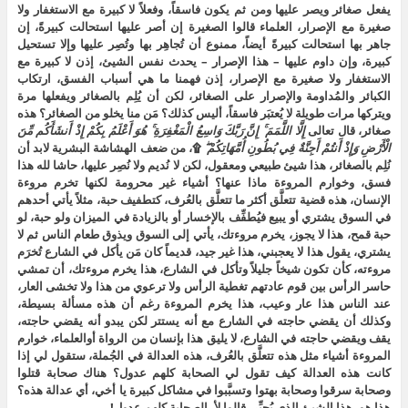
يفعل صغائر ويصر عليها ومن ثم يكون فاسقاً، وفعلاً لا كبيرة مع الاستغفار ولا
صغيرة مع الإصرار، العلماء قالوا الصغيرة إن أصر عليها استحالت كبيرةً، إن
جاهر بها استحالت كبيرةً أيضاً، ممنوع أن تُجاهِر بها وتُصِر عليها وإلا تستحيل
كبيرة، وإن داوم عليها – هذا الإصرار – يحدث نفس الشيئ، إذن لا كبيرة مع
الاستغفار ولا صغيرة مع الإصرار، إذن فهمنا ما هي أسباب الفسق، ارتكاب
الكبائر والمُداومة والإصرار على الصغائر، لكن أن يُلِم بالصغائر ويفعلها مرة
ويتركها مرات طويلة لا يُعتبَر فاسقاً، أليس كذلك؟ مَن منا يخلو من الصغائر؟ هذه
صغائر، قال تعالى
إِلَّا اللَّمَمَ ۚ إِنَّ رَبَّكَ وَاسِعُ الْمَغْفِرَةِ ۚ هُوَ أَعْلَمُ بِكُمْ إِذْ أَنشَأَكُم مِّنَ
الْأَرْضِ وَإِذْ أَنتُمْ أَجِنَّةٌ فِي بُطُونِ أُمَّهَاتِكُمْ ۖ
۩، من ضعف الهشاشة البشرية لابد أن
نُلِم بالصغائر، هذا شيئ طبيعي ومعقول، لكن لا نُديم ولا نُصِر عليها، حاشا لله هذا
فسق، وخوارم المروءة ماذا عنها؟ أشياء غير محرومة لكنها تخرم مروءة
الإنسان، هذه قضية تتعلَّق أكثر ما تتعلَّق بالعُرف، كتطفيف حبة، مثلاً يأتي أحدهم
في السوق يشتري أو يبيع فيُطفِّف بالإخسار أو بالزيادة في الميزان ولو حبة، لو
حبة قمح، هذا لا يجوز، يخرم مروءتك، يأتي إلى السوق ويذوق طعام الناس ثم لا
يشتري، يقول هذا لا يعجبني، هذا غير جيد، قديماً كان مَن يأكل في الشارع تُخرَم
مروءته، كأن تكون شيخاً جليلاً وتأكل في الشارع، هذا يخرم مروءتك، أن تمشي
حاسر الرأس بين قوم عادتهم تغطية الرأس ولا ترعوي من هذا ولا تخشى العار،
عند الناس هذا عار وعيب، هذا يخرم المروءة رغم أن هذه مسألة بسيطة،
وكذلك أن يقضي حاجته في الشارع مع أنه يستتر لكن يبدو أنه يقضي حاجته،
يقف ويقضي حاجته في الشارع، لا يليق هذا بإنسان من الرواة أوالعلماء، خوارم
المروءة أشياء مثل هذه تتعلَّق بالعُرف، هذه العدالة في الجُملة، ستقول لي إذا
كانت هذه العدالة كيف تقول لي الصحابة كلهم عدول؟ هناك صحابة قتلوا
وصحابة سرقوا وصحابة بهتوا وتسبَّبوا في مشاكل كبيرة يا أخي، أي عدالة هذه؟
هذا هو، هذا الشيئ الذي يُحيِّر، قالوا لأ، الصحابة كلهم عدول!