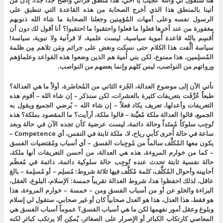
هنا ستقول لي والله عجيب يا أخي، هذا منطق قرآني واضح جداً جداً، إذن من
أتينا بالمنطق هذا الذي أخرج الصحابة من هذه القاعدة التي تنطبق على
الرسول نفسه وعلى أمهات المُؤمِنين وجعلنا الصحابة ما شاء الله ذنوبهم
مغفورة من عند آخرها فعلوا ما فعلوا واحتقبوا ما احتقبوا؟ أنا أقول لك دون أن
أُقسِم بالله قاعدة أُموية سياسية، ليست علمية، لا قرآنية ولا نبوية، سياسة!
سياسة ألَّفت هذا الكلام حتى نسكت ونغض على جرائم ومَن تلاهم مِن ظلمة
المُسلِمين، هذا ممنوع، لكن بني أُمية هم الذين وضعوا هذه القواعد وعلماؤهم
ورواتهم من النواصب، ليس كلهم وإنما بعضهم من النواصب.
نأتي الآن إلى موضوع العدالة، الجُزء الثاني من المُحاضَرة، أولاً ما هي العدالة؟
طبعاً عُرِّفَت بتعريفات كثيرة بالعشرات، لكن سنذكر – إن شاء الله – أقوم هذه
التعريفات وأعدلها، تعريف يكاد فعلاً – إن شاء الله – يُرضي الجميع ويقول به
الجميع، قالوا العدالة ملكة مُعيَّنة – قالوا ملكة، أرأيت؟ ما المقصود بملكة؟ هذه
تُوجِب سلوكاً مُمتَداً وحالة دائمة، ليست عرضية كأن تجده الآن في حالة وبعد
ساعة في حالة أُخرى كأبي رياح، لا، ملكة ثابتة في النفس، أي Competence –
يكون معها المُكلَّف سالماً من مُوجِبات الفسق – أي أسباب ومُقتضيات الفسق
– كما من خوارم المروءة، هذه هي العدالة، من أحسن التعريفات أنها ملكة،
حالة نفسية ثابتة تحدث عنده تُوجِب حالة سلوكية دائمة، دائمة في مُعظَم
أحايينه وأحوال المُكلَّف، كلمة مُكلَّف فيها ثلاثة شروط: مُسلِم – أو مُسلِمة – بالغ
عاقل، لذلك احفظوا هذا، شروط العدالة تقريباً خمسة: الإسلام، البلوغ، العقل،
البراءة والخلو عن أو من أسباب الفسق ومن – خمسة – خوارم المروءة، هذا
هو فقط، هذا العدل، هذا هو العدل صحابياً كان أو غير صحابي، ستقول لي إسلام
وبلوغ وعقل أمور نفهمها لكن ما هي أسباب الفسق؟ عموماً أسباب الفسق هي
المعاصي كارتكاب الكبائر أو الإصرار على الصغائر، يُمكِن ألا يرتكب كبائر لكنه