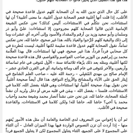
على كل حال الذي ندين الله به أن الصحابة كلهم عدول قاعدة صحيحة في
الأغلب، إذا قلت أنها أغلبية فنعم الصحابة عدول أغلبية، ما معنى أغلبية؟ أن لها
استثناءات، نحن نتكلَّم في الاستثناءات، أليس كذلك؟ نحن عكس الشيعة
الإمامية الذين قالوا الصحابة كلهم مجروحون إلا استثناءات: عليّ وأبو ذر
وسلمان وأبو سعيد وزيد بن أرقم والمقداد والأسود وإلى آخره، أي عشرات وما
إلى ذلك والبقية كلهم جُرِّحوا والعياذ بالله، هذا غير صحيح، حاشا لله، نحن نعكس
تماماً، نقول الصحابة كلهم عدول قاعدة سليمة لكنها أغلبية، ليست مُطرِدة في
كل صحابي فرداً فرداً، هذا غير صحيح، فهي لها استثناءات، قال بهذا العلّامة
محمد بن إبراهيم بن الوزير صاحب العواصم والقواصم، قال هذه قاعدة صحيحة
لكنها أغلبية، ومثله بعد ذلك بزُهاء ثلاثمائة سنة – الأول مُتوفى في عام ثمانمائة
وأربعين، والآخر مُتوفى في عام ألف ومائة وثمانية، أي في القرن الحادي عشر –
الإمام صالح بن مهدي المُقبِلي – رحمة الله عليه – صاحب العلم الشامخ في
إيثار الحق على الآباء والمشائخ والأرواح النوافخ، هذا قال أيضاً صحيحة أغلبياً،
نحن نقول بهذا، صحيحة أغلبياً، لها استثناءات وهي قليلة بفضل الله، كلامنا في
الاستثناءات، فلسنا – بفضل الله – مِمَن في قلبه مرض أو دغل ونُريد أن نشنأ
جُملة الصحابة، حاشا لله، مَن نحن حتى نشنأ أنصار محمد وشيعة محمد وأحباب
محمد يا أخي؟ حاشا لله، حاشا لله! ولكن كلامنا في الاستثناءات، والقاعدة
صحيحة في الأغلب.
ثم أن يا إخواني من المعروف لدى الخاصة والعامة أن مثل هذه الأمور يُفهَم
منها – إذا أردت أن تزن النصوص الواردة فيها بهذا الميزان العادل – أن الثناء
على المجموع لا على الجميع، الثناء يتناول المجموع لكن لا يتناول الجميع فرداً