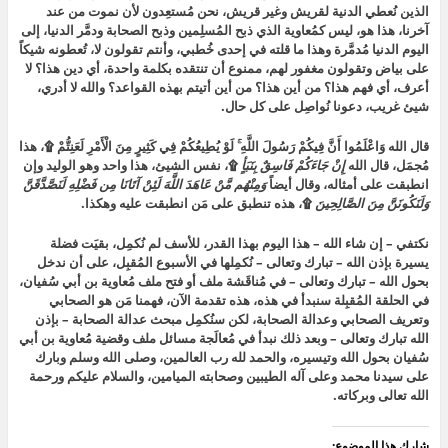
الذين نُعطي الدنية لقريش وغير قريش، نحن مُستعِدون لأن نموت من عند
آخرنا، هذا هو، ليس كمُعاوية الذي ذبح المُسلِمين وذبح الصحابة ودمَّر الدنيا، إلى
اليوم الدنيا مُدمَّرة وهذا ما قلته في إحدى خُطبي، وأنتم تقولون لا، تُعطونه شيكاً
على بياض وتقولون مغفور لهم، ممنوع أن تنتقده بكلمة واحدة، أي دين هذا؟ لا
أعرف، أي فهم هذا؟ من أين هذا؟ من أين أتيتم بهذه القواعد؟ والله لا أدري،
شيئ غريب، دعونا نُواصِل على كل حال.
قال الله وَاعْلَمُوا أَنَّ فِيكُمْ رَسُولَ اللَّهِ ۚ لَوْ يُطِيعُكُمْ فِي كَثِيرٍ مِنَ الْأَمْرِ لَعَنِتُّمْ ۩، هذا
مُجمَل، قال الله
إِنْ جَاءَكُمْ فَاسِقٌ بِنَبَأٍ
۩، نفس الشيئ، هذا واحد وهو الوليد وإن
انطبقت على أمثاله، وقال أيضاً
وَمِنْهُم مَّنْ عَاهَدَ اللَّهَ لَئِنْ آتَانَا مِن فَضْلِهِ لَنَصَّدَّقَنَّ
وَلَنَكُونَنَّ مِنَ الصَّالِحِينَ
۩، هذه تنطبق على مَن انطبقت عليه وهكذا.
نكتفي – إن شاء الله – هذا اليوم بهذا القدر، للأسف لم نُكمِل، بقيَت فضلة
يسيرة بإذن الله – تبارك وتعالى – نُكمِلها في الأسبوع المُقبِل، على أن ندخل
بحول الله – تبارك وتعالى – في مُناقَشة ملف أو فتح ملف مُعاوية بن أبي سُفيان،
في الحلقة المُقبِلة سنبدأ في هذه، هذه تقدمة الآن، فهمنا مَن هو الصحابي
وتعريف الصحابي وعدالة الصحابة، لكن سنُكمِل مبحث عدالة الصحابة – بإذن
الله تبارك وتعالى – وبعد ذلك نبدأ في مُعالَجة مسائل ملف وقضية مُعاوية بن أبي
سُفيان بحول الله وتيسيره، والحمد لله رب العالمين، وصلى الله وسلم وبارك
على سيدنا محمد وعلى آله الطيبين وصحابته الميامين، والسلام عليكم ورحمة
الله تعالى وبركاته.
شارك هذا الموضوع: