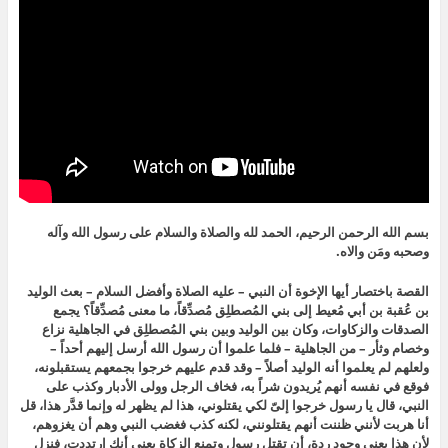
بسم الله الرحمن الرحيم، الحمد لله والصلاة والسلام على رسول الله وآله
وصحبه ومَن والاه.
القصة باختصار أيها الإخوة أن النبي – عليه الصلاة وأفضل السلام – بعث الوليد
بن عُقبة بن أبي مُعيط إلى بني المُصطلِق مُصدِّقاً، ما معنى مُصدِّقاً؟ يجمع
الصدقات والزكاوات، وكان بين الوليد وبين بني المُصطلِق في الجاهلية نزاع
وخصام وثأر – من الجاهلية – فلما علموا أن رسول الله أرسل إليهم أحداً –
ولعلهم لم يعلموا أنه الوليد أصلاً – وقد قدم عليهم خرجوا بجمعهم يستقبلونه،
فوقع في نفسه أنهم يُريدون شراً به، فخاف الرجل وولى الأدبار وكذب على
النبي، قال يا رسول خرجوا إلىّ لكي يقتلوني، هذا لم يظهر له وإنما قدَّر هذا، قل
أنا هربت لأنني ظننت أنهم يقتلونني، لكنه كذب فغضب النبي وهم أن يغزوهم،
لأن هذا يعني وجود ردة، أن تقتل رسول وتمنع الزكاة يعني أنك ارتددت، فنزل