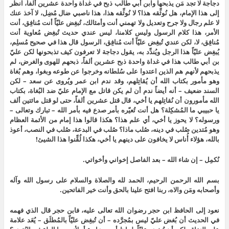
دجاجة لا تجد مَن يذبحها وابن أبي طالب ذبح في غداة واحدة عشرين ألفاً، انظر
إلى هذا الإمام، هل نُوثِّقه هذا؟ لا نُوثِّقه هذا، هذا ناصبي ضال مُضِل، لا آخذ عنك
لا علم رجال ولا جرح وتعديل ولا تهمني أنت وأمثالك، تُبغِض عليّاً أنت مُنافِق، أنت
الأمر، هذا كلام الرسول وليس كلامنا، ليس عندي حديث تُبغِض مُعاوية أنت
مُنافِق، لا، لكن عندي تُبغِض عليّاً أنت مُنافِق، الرسول قال هذا في صحيح مُسلِم،
يُبغِض عليّاً هذا الرجل ويُندِّد به، يقول دجاجة لا تعرفون كيف تذبحونها لكن عليّ
بن أبي طالب هذا في غداة واحدة ذبح عشرين ألفاً، ذبحهم للهوى والغرض، لم
يذبحهم لأنهم هم الذين اعتدوا على سُلطانه وخرجوا عن طوعه وبغوا، وهم بُغاة
وهو مأمور بكتاب الله أن يُقاتِلهم، وقد ندم ابن عمر ويُروى عن سعد – لكن
السند ضعيف – أنه أيضاً ندم أن لم يكن قاتل مع الإمام عليّ ضد البُغاة، بكتاب
الله مأمورون أن نُقاتِلهم يا أخي، قال قتل عشرين ألفاً، حتى لو قتل مائتين ألف
يا حبيبي ما المُشكِلة؟ هل أنت تُعيّره بأمر صدع فيه بأمر الله – تبارك وتعالى –
ورسوله؟ لا يحوز يا أخي، أي علم هذا؟ هكذا قالوا هذا إمام من الأئمة العظام
وهو مُتدين صُلب في دينه، صُلب ماذا؟ صُلب في البدعة، صُلب في النصب، أعوذ
بالله، هؤلاء أُناس لا يخافون على دينهم يا أخي، هكذا لُقِّنوا هذا الشيئ!
نُكمِل – إن شاء الله – بعد الفاصل إخواني وأخواتي.
بسم الله الرحمن الرحيم، الحمد لله والصلاة والسلام على رسول الله وآله
وأصحابه ومَن والاه، ربنا افتح علينا بالحق وأنت خير الفاتحين.
نعود إلى الحافظ ابن حجر رضوان الله تعالى عليه، فابن حجر قال الذي فهمه
في الحديث أن بُغض عليّ ليس بمُجرَّده – أن تُبغِض عليّاً بالمُطلَق – يُعَد علامة