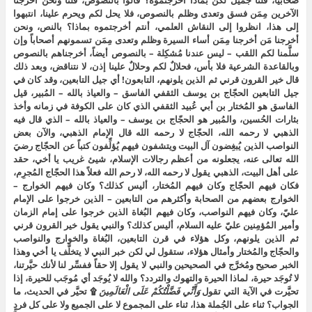
صحابياً، قلنا جميل لكن بماذا أخرجتموه؟ قالوا بالنصوص، قلنا ونحن أخرجنا
الآخرين مِمَن فسق وتعدى وظلم بالنصوص، فلا يحل لكم ويحرم علينا، انتبهوا
إلى هذا، انظروا إلى النقاش العلمي، أنتم أخرجتموه بماذا؟ بالنص، ونحن
أخرجنا مَن أخرجنا مِمَن أساء السيرة وظلم وتعدى مِمَن تسمونهم أصحاباً وإن
سلَّمنا لكم اللقب – ليس عندنا مُشكِلة – بالنصوص أيضاً، أخرجناهم بالنصوص
وبالقاعدة الشرعية فلا بأس، فحلالٌ لكم وحلالٌ علينا إذن، لا نتناقض، وبعد ذلك
قال خير القرون قرني ثم الذين يلونهم، التابعون! أي جيل التابعين، وقد كان في
جيل التابعين الحجّاج بن يوسف الثقفي الفاسق – والعياذ بالله – المُبير، قيل
الفاسق هو المُختار بن أبي عُبيد الثقفي الذي كان على الكوفة في زمانه وأخذ
بثارات الحُسين، والمُبير هو الحجّاج بن يوسف – والعياذ بالله – الذي قال فيه
الذهبي لا رحمه الله، الحجّاج لا رحمه الله قال الإمام الذهبي، والآن بعض
النواصب الذين يُبغِضون آل البيت ويتشفون فيهم يُؤلِّفون كتباً عن الحجّاج رضيَ
الله تعالى عنه، يجعلونه من أعظم رجالات الإسلام، شيئ غريب يا أخي، حقد
على أهل البيت، الذهبي يقول لا رحمه الله، لا رحم الله فعلاً هذا الحجّاج المُجرِم،
فكان فيهم الحجّاج وكان فيهم المُختار، أليس كذلك؟ وكان فيهم الخوارج –
الخوارج بعضهم من الصحابة وأكثرهم من التابعين – الذين خرجوا على الإمام
عليّ، وكان فيهم النواصب، وكان فيهم البُغاة الذين خرجوا على إمام الزمان
وأمير المُؤمِنين عليّ عليه السلام، أليس كذلك؟ والنبي يقول خير القرون قرني
ثم الذين يلونهم، وكل هؤلاء في قرن التابعين، البُغاة والخوارج والنواصب
والحجّاج والمُختار وأمثال هؤلاء، ستقول لي لكن خبر النبي لا يتخلَّف يا أخي وهذا
الخبر صحيح ومُخرَّج في الصحيحين والنبي لا يقول إلا حقاً ففسِّر لنا لأنك حيَّرتنا،
لا تُوجَد حيرة، لماذا الحيرة والتهوك والتردد؟ والله لا يُوجَد أي مُوجَب للحيرة، إذا
تحيَّرت في الآية التي تقول
وَأَنِّي فَضَّلْتُكُمْ عَلَى الْعَالَمِينَ
۩ تحيَّر في الحديث، ما
الجواب؟ ثناء على الجُملة هذا، ثناء على المجموع لا على الجميع ولا على كل فردٍ