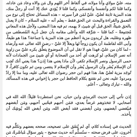
منه، عليّ مولاي وأنا مولاه، في ألفاظ أُخر اللهم وال مَن والاه وعاد مَن عاداه،
وكما قلنا لكم وأنفسنا وأنفسكم، وكما قلنا لا يُؤدي عنك إلا أنت أو رجلٌ منك،
هذه المزية ثابتة لعليّ، عليّ لمَن قرأ سيرته – هذه المسائل تحتاج إلى نوع من
التعمق والقراءة والبحث عن الحق فقط – يعلم أنه – عليه السلام – كان لا يعدل
بالحق شيئاً، الحق قبل أي شيئ، لا يهمه، تم فيه هذا المعنى، ولأجل هذه المعاني
مُجتمِعةً – كما قلنا – شرَّفه الله وأعلى مقامه بأن جعل ذُرية المُصطفى من
ظهره وصُلبه، هل تُريدون مزية أعظم من هذه المزية يا جماعة؟ هذا هو طبعاً،
وأبى الله لفاطمة أن يكون زوجاً لها وبعلاً إلا عليّ – رضيَ الله تعالى عنه وأرضاه
– لما كان من عليّ، فهذا هو، لا تقل لي أن الموضوع يتعلَّق بكره عليّ من زاوية
أنه نصر الإسلام، لو كرهت أي أحد من الصحابة أو أي شيئ من الجمادات لأنه
حمى الرسول ونصر الإسلام تكفر، لأن ماذا يعني هذا إذن؟ هذا يعني أنك تُحِب
أن الإسلام يُضَر وأن الرسول يُضَر وأن الإسلام لا ينتصر، ومن ثم تكون كافراً، لا
تُوجَد مزية لعليّ هنا، هذا فهم ابن حجر رضوان الله تعالى عليه، وما منا إلا رادٌ
ومردودٌ عليه، نحن لم نقتنع بكلام الحافظ ابن حجر يا إخواني في هذه المسألة،
والله – تبارك وتعالى – أعلم.
إذن نأتي إلى حديث الترمذي وابن حبان، نحن استطردنا قليلاً: الله الله في
أصحابي، لا تتخذوهم غرضاً بعدي، فمَن أحبهم فبحُبي أحبهم، ومَن أبغضهم
فببُغضي أبغضهم، ومَن أبغضني فقد أبغض الله، ومَن أبغض الله يُوشِك أن
يأخذه.
الحديث في إسناده كلام، أي لم يُتفَق على تصحيحه، صححه بعضهم وتكلَّم فيه
آخرون، على فرض صحته – سنُسلِّم أنه حديث صحيح – يثور سؤال مُباشَرةً، مَن