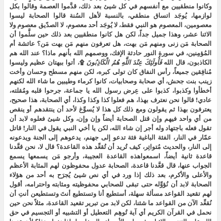
وكانوا منطقيين مع أنفسهم في كل شيئ بعد ذلك، قدَّموا العصمة وقالوا بكل
لوازمها، يُوجَد اتساق منطقي، بالنسبة لأهل السُنة قالوا الصحابة ليسوا
معصومين، المعصوم هو النبي فقط، لا يُوجَد أحد معصوم، لا الصدّيق معصوم ولا
الاثنا عشر، وهذا جميل جداً، لكن هل كانوا منطقيين بعد ذلك حين سلَّموا أن
الصحابة مَن زنى ومنهم مَن بهت، هل تعرفون منهم مَن بهت مَن؟ عائشة أم
المُؤمِنين، في سورة النور حادثة الإفك، ووصمهم الله بأنهم ماذا؟ عند الله هم
الكاذبون، قال الله
فَأُولَئِكَ عِنْدَ اللَّهِ هُمُ الْكَاذِبُونَ
۩، أتوا ببهتان عظيم وليسوا
مُنافِقين جميعاً، رأس النفاق كان تولى كبره، لكن منهم مسطح وحسان وأخت
زينب بنت جحش، أي صحابة وصحابيات، كانوا كرماء وطيبين ما شاء الله لكنهم
أخطأوا وكذبوا، كذبوا على عِرض رسول الله يا جماعة، جرحوا قلبه ومُقلته،
عادي! قالوا نحن نعترف بهذا، هم فعلوا كذا وكذا وكذا، أي الصحابة، هذا صحيح،
يعترفون بهذا ثم يقولون ومع ذلك كل هذا لا يُسوِّغ لأحد أن ينتقدهم أو ينقص
من أي واحد فيهم وإن قتل الصحابة أيضاً وإن وإن، وكل شيئ فعلوه لابد أن
تقول فعله باجتهاد وله أجر إن شاء الله، لكن يا أخي النبي يقول في النار! قاتل
عمّار في النار، الفئة الباغية فئة تدعو إلى جهنم، يدعوهم إلى الجنة ويدعونه
إلى النار، والحديث مُتواتِر، كيف تُريد أن تُقعِّد هذه القاعدة؟ قال لا، نحن قعَّدنا
قاعدة ثانية أيضاً، اسمعواهذه القاعدة العجيبة، وأرجو مَن يسمعها يسمع
الجواب عنها، قال قعَّدنا قاعدة، الصحابة عدول محفوظون لهم المثابة الأعظم
والأعلى والأكرم، بعد ذلك إذا ورد في أي نص شيئ يُجرَح به أحد من هؤلاء
الصحابة لابد أن نُؤوِّله حتى تبقى للصحابي محفوظيته ومثابته واحترامه، أقول
لهم تقعيد القواعد مسألة سهلة، أستطيع أنا وتستطيع أنتَ وتستطيعن أنتِ أن
نُقعِّد الآن من القواعد ما شئنا، لكن لابد من تبرير تقعيد القاعدة، مثلاً نحن حين
نحمل في القرآن الكريم أي آية تُوهِم التعطيل أو التشبيه أو التجسيم في حق