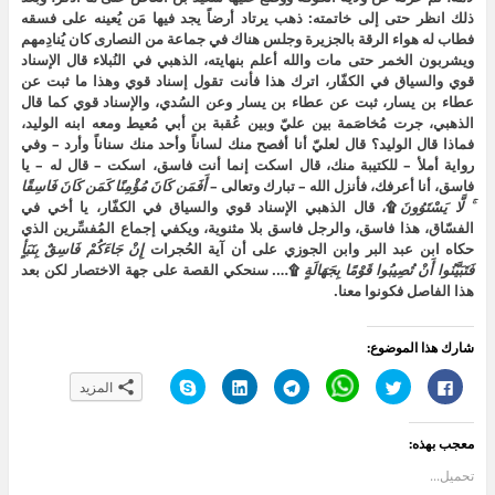
ذلك انظر حتى إلى خاتمته: ذهب يرتاد أرضاً يجد فيها مَن يُعينه على فسقه
فطاب له هواء الرقة بالجزيرة وجلس هناك في جماعة من النصارى كان يُنادِمهم
ويشربون الخمر حتى مات والله أعلم بنهايته، الذهبي في النُبلاء قال الإسناد
قوي والسياق في الكفّار، اترك هذا فأنت تقول إسناد قوي وهذا ما ثبت عن
عطاء بن يسار، ثبت عن عطاء بن يسار وعن السُدي، والإسناد قوي كما قال
الذهبي، جرت مُخاصَمة بين عليّ وبين عُقبة بن أبي مُعيط ومعه ابنه الوليد،
فماذا قال الوليد؟ قال لعليّ أنا أفصح منك لساناً وأحد منك سناناً وأرد – وفي
رواية أملأ – للكتيبة منك، قال اسكت إنما أنت فاسق، اسكت – قال له – يا
فاسق، أنا أعرفك، فأنزل الله – تبارك وتعالى –
أَفَمَن كَانَ مُؤْمِنًا كَمَن كَانَ فَاسِقًا
ۚ لَّا يَسْتَوُونَ
۩، قال الذهبي الإسناد قوي والسياق في الكفّار، يا أخي في
الفسّاق، هذا فاسق، والرجل فاسق بلا مثنوية، ويكفي إجماع المُفسِّرين الذي
حكاه ابن عبد البر وابن الجوزي على أن آية الحُجرات
إِنْ جَاءَكُمْ فَاسِقٌ بِنَبَأٍ
فَتَبَيَّنُوا أَنْ تُصِيبُوا قَوْمًا بِجَهَالَةٍ
۩…. سنحكي القصة على جهة الاختصار لكن بعد
هذا الفاصل فكونوا معنا.
شارك هذا الموضوع:
ا
ا
C
ا
ا
ا
المزيد
ن
ض
l
ن
ض
ن
ق
غ
i
ق
غ
ق
ر
ط
c
ر
ط
ر
ل
ل
k
ل
ل
ل
معجب بهذه:
ل
ل
t
ل
ت
ل
م
م
o
م
ش
م
ش
ش
s
ش
ا
ش
تحميل...
ا
ا
h
ا
ر
ا