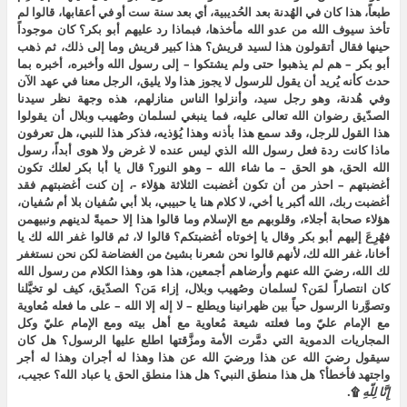
طبعاً، هذا كان في الهُدنة بعد الحُديبية، أي بعد سنة ست أو في أعقابها، قالوا لم
تأخذ سيوف الله من عدو الله مأخذها، فبماذا رد عليهم أبو بكر؟ كان موجوداً
حينها فقال أتقولون هذا لسيد قريش؟ هذا كبير قريش وما إلى ذلك، ثم ذهب
أبو بكر – هم لم يذهبوا حتى ولم يشتكوا – إلى رسول الله وأخبره، أخبره بما
حدث كأنه يُريد أن يقول للرسول لا يجوز هذا ولا يليق، الرجل معنا في عهد الآن
وفي هُدنة، وهو رجل سيد، وأنزلوا الناس منازلهم، هذه وجهة نظر سيدنا
الصدّيق رضوان الله تعالى عليه، فما ينبغي لسلمان وصُهيب وبلال أن يقولوا
هذا القول للرجل، وقد سمع هذا بأذنه وهذا يُؤذيه، فذكر هذا للنبي، هل تعرفون
ماذا كانت ردة فعل رسول الله الذي ليس عنده لا غرض ولا هوى أبداً، رسول
الله الحق، هو الحق – ما شاء الله – وهو النور؟ قال يا أبا بكر لعلك تكون
أغضبتهم – احذر من أن تكون أغضبت الثلاثة هؤلاء -، إن كنت أغضبتهم فقد
أغضبت ربك، الله أكبر يا أخي، لا كلام هنا يا حبيبي، بلا أبي سُفيان بلا أم سُفيان،
هؤلاء صحابة أجلاء، وقلوبهم مع الإسلام وما قالوا هذا إلا حميةً لدينهم ونبيهمن
فهُرِعَ إليهم أبو بكر وقال يا إخوتاه أغضبتكم؟ قالوا لا، ثم قالوا غفر الله لك يا
أخانا، غفر الله لك، لأنهم قالوا نحن شعرنا بشيئ من الغضاضة لكن نحن نستغفر
لك الله، رضيَ الله عنهم وأرضاهم أجمعين، هذا هو، وهذا الكلام من رسول الله
كان انتصاراً لمَن؟ لسلمان وصُهيب وبلال، إزاء مَن؟ الصدّيق، كيف لو تخيَّلنا
وتصوَّرنا الرسول حياً بين ظهرانينا ويطلع – لا إله إلا الله – على ما فعله مُعاوية
مع الإمام عليّ وما فعلته شيعة مُعاوية مع أهل بيته ومع الإمام عليّ وكل
المجاريات الدموية التي دمَّرت الأمة ومزَّقتها اطلع عليها الرسول؟ هل كان
سيقول رضيَ الله عن هذا ورضيَ الله عن هذا وهذا له أجران وهذا له أجر
واجتهد فأخطأ؟ هل هذا منطق النبي؟ هل هذا منطق الحق يا عباد الله؟ عجيب،
إِنَّا لِلّهِ
۩.