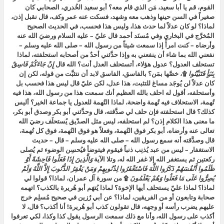
القوم، قم يا أبا سعيد، مَن الذي قام معه؟ أبو سعيد الخُدري، الصحابي كان
صغيراً في السن حينها وذهب معه وشهد، فسكت عنه عمر وكف، قال نقبل إذن،
لماذا؟ لو كان عدلاً لما حدث هذا، وليس هذا فحسب، في الحديث الصحيح
المُخرَّج في البخاري وفي مُسنَد أحمد قال عليّ – عليه السلام ورضيَ الله عنه
وأرضاه – كنت امرأً إذا سمعت شيئاً من رسول الله – صلى الله عليه وسلم –
نفعني الله بما شاء أن ينفعني به وإذا حدَّثني أحدٌ من أصحابه استحلفته، لماذا
تستحلف العدول؟ عدول هؤلاء، أتستحلف العدل أنت؟ الله قال
إِنْ جَاءَكُمْ فَاسِقٌ
بِنَبَأٍ فَتَبَيَّنُوا
۩، خصَّها بمَن؟ بالفاسق، الفاسق لابد أن نتثبَّت من قوله، لكن إن
كان عدلاً لن يُوجَد مساغ للتثبت، هذا عدل، لكن عليّ قال ليس هذا فحسب بل
وأستحلفه، أقول له احلف بالله العظيم أنك سمعت هذا من رسول الله، هذا فيه
تُهمة، الاستحلاف فيه تُهمة واضحة، لماذا التُهمة للعدول يا جماعة الخير؟ أليس
كذلك؟ قال استحلفته فإن حلف لي صدَّقته، قال وحدَّثني أبو بكر وصدق أبو بكر،
ما معنى هذا الكلام إذن؟ لم استحلفه، ليس مثل الصدّيق يُستحلَف رضيَ الله
تعالى عنه وأرضاه، أبو بكر فوق التُهمة، وفعلاً هو فوق التُهمة، فوق كل تُهمة،
قال وصدَّقته أنه سمع رسول الله – صلى الله عليه وسلم – قال – حديث
الاستغفار – ليس من عبد يُذنِب ذنباً فيقوم فيتوضأ فيُحسِن الوضوء ثم يُصلى
ركعتين ثم يستغفر الله إلا غفر الله له، وتلا الآية
وَالَّذِينَ إِذَا فَعَلُوا فَاحِشَةً أَوْ
ظَلَمُوا أَنْفُسَهُمْ ذَكَرُوا اللَّهَ فَاسْتَغْفَرُوا لِذُنُوبِهِمْ وَمَنْ يَغْفِرُ الذُّنُوبَ إِلاَّ اللَّهُ وَلَمْ
يُصِرُّوا عَلَى مَا فَعَلُوا وَهُمْ يَعْلَمُونَ
۩ من سورة آل عمران، لماذا؟ قولوا لي
لماذا؟ لماذا عليّ يستحلف أيها الإخوة؟ لماذا يُتهَم أبو هُريرة بالكذب؟ اتهمه
صحابة وتابعون أو من الفريقين، لماذا؟ عن أبي رُزين في صحيح مُسلِم خرج
عليهم يضرب رأسه أو وجهه، قال تقولون كذب أبو هُريرة! أنا أكذب؟ قال، لا
أكذب على رسول الله، وأنا مع ذلك سمعت الرسول يقول كذا وكذا، لكي تعرفوا