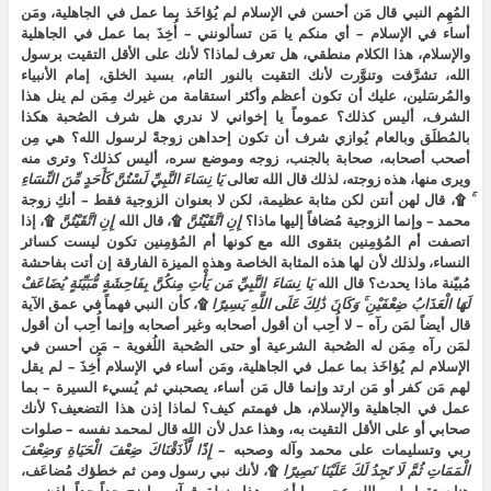
المُهِم النبي قال مَن أحسن في الإسلام لم يُؤاخَذ بما عمل في الجاهلية، ومَن
أساء في الإسلام – أي منكم يا مَن تسألونني – أُخِذَ بما عمل في الجاهلية
والإسلام، هذا الكلام منطقي، هل تعرف لماذا؟ لأنك على الأقل التقيت برسول
الله، تشرَّفت وتنوَّرت لأنك التقيت بالنور التام، بسيد الخلق، إمام الأنبياء
والمُرسَلين، عليك أن تكون أعظم وأكثر استقامة من غيرك مِمَن لم ينل هذا
الشرف، أليس كذلك؟ عموماً يا إخواني لا ندري هل شرف الصُحبة هكذا
بالمُطلَق وبالعام يُوازي شرف أن تكون إحداهن زوجةً لرسول الله؟ هي مِن
أصحب أصحابه، صحابة بالجنب، زوجه وموضع سره، أليس كذلك؟ وترى منه
ويرى منها، هذه زوجته، لذلك قال الله تعالى
يَا نِسَاءَ النَّبِيِّ لَسْتُنَّ كَأَحَدٍ مِّنَ النِّسَاءِ
ۚ
۩، قال لهن أنتن لكن مثابة عظيمة، لكن لا بعنوان الزوجية فقط – أنكِ زوجة
محمد – وإنما الزوجية مُضافاً إليها ماذا؟
إِنِ اتَّقَيْتُنَّ
۩، قال الله
إِنِ اتَّقَيْتُنَّ
۩، إذا
اتصفت أم المُؤمِنين بتقوى الله مع كونها أم المُؤمِنين تكون ليست كسائر
النساء، ولذلك لأن لها هذه المثابة الخاصة وهذه الميزة الفارقة إن أتت بفاحشة
مُبيّنة ماذا يحدث؟ قال الله
يَا نِسَاءَ النَّبِيِّ مَن يَأْتِ مِنكُنَّ بِفَاحِشَةٍ مُّبَيِّنَةٍ يُضَاعَفْ
لَهَا الْعَذَابُ ضِعْفَيْنِ ۚ وَكَانَ ذَٰلِكَ عَلَى اللَّهِ يَسِيرًا
۩، كأن النبي فهماً في عمق الآية
قال أيضاً لمَن رآه – لا أُحِب أن أقول أصحابه وغير أصحابه وإنما أُحِب أن أقول
لمَن رآه مِمَن له الصُحبة الشرعية أو حتى الصُحبة اللُغوية – مَن أحسن في
الإسلام لم يُؤاخَذ بما عمل في الجاهلية، ومَن أساء في الإسلام أُخِذَ – لم يقل
لهم مَن كفر أو مَن ارتد وإنما قال مَن أساء، يصحبني ثم يُسيء السيرة – بما
عمل في الجاهلية والإسلام، هل فهمتم كيف؟ لماذا إذن هذا التضعيف؟ لأنك
صحابي أو على الأقل التقيت به، وهذا عدل لأن الله قال لمحمد نفسه – صلوات
ربي وتسليمات على محمد وآله وصحبه –
إِذًا لَّأَذَقْنَاكَ ضِعْفَ الْحَيَاةِ وَضِعْفَ
الْمَمَاتِ ثُمَّ لَا تَجِدُ لَكَ عَلَيْنَا نَصِيرًا
۩، لأنك نبي رسول ومن ثم خطؤك مُضاعَف،