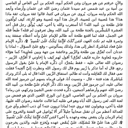
والآن عرفتم مَن هو مروان ومَن الحكم أبوه، الحكم بن أبي العاص أو العاصي
بن أُمية بن عبد شمس عم سيدنا عثمان رضيَ الله عن عثمان وأرضاه وأبعد
الله الحكم وابنه مروان، يُروى عن مروان في كتبنا، قالوا ثقة مروان، ثقة ماذا
هذا؟ هذا مُصيبة ابن مُصيبة، الرجل هذا أبوه مُصيبة وهو كارثة، كيف تُوثِّقون
قاتل طلحة بن عُبيد الله؟ أنا أستغرب والله يا أخي، كيف يُوثَّق رجل قتل أحد
العشرة المُبشَّرين بالجنة طلحة بن عُبيد الله، وهل تعرفون لم قتله؟ طبعاً قتله
في الجمل، قتله لما اقتنع طلحة أنه ظالم للإمام عليّ وأنه أعطاه صفقة يده
وثمرة قلبه ثم نكث العهد،
فَمَن نَّكَثَ فَإِنَّمَا يَنكُثُ عَلَىٰ نَفْسِهِ ۖ
۩، ذكَّره الإمام
عليّ فعاد مُباشَرةً، انظر إلى هذا، ولذلك يسألونني – وقع علىّ السؤال – لماذا يا
عدنان أنت تُفرِّق بين طلحة والزُبير وعائشة من جهة وبين مُعاوية؟ كما هؤلاء
حاربوه مُعاوية حاربه فكيف تُفرِّق؟ أقول لهم كيف يا إخاوني لا أُفرِّق، الزُبير –
رضوان الله تعالى عليه – فقط بمُجرَّد أن ذكَّره الإمام يا عليّ بقول الرسول
رجع، قال له أما تذكر يا زُبير يوم قال لك رسول الله ونظرت إليّ أتُحِبه؟ فقلت
نعم، فقال لك لتُقاتِلنه وأنت له ظالم، استفاق الزُبير، الله! قال له بلى أذكر وترك
مُباشَرةً، هذه فتنة – قال – ونسيت أنا، فولى فرماه بسهم ابن جرموز لعنة الله
تعالى عليه، ابن جرموز قتل الزُبير، وبعد ذلك ذكَّر الإمام عليّ طلحة بن عُبيد الله
رضيَ الله عنهم وأرضاهم أجمعين، ذكَّره فحدث نفس الشيئ وتركهم، مَن رماه؟
مروان بن الحكم بن أبي العاصي، الوزغ ابن الوزغ، اللعين الذي هو فضض من
لعنة الله، لعن رسول الله أباه وهو في صُلبه كما قالت عائشة رضوان الله عليها،
قتله يا أخي، ويقولون ثقة نروي عنه! لماذا تروون عنه؟ أي ذنب أعظم وأي جرح
للعدالة أعظم من أن تقتل صحابياً جليلاً آثر ألا يُواصِل في الفتنة والخروج على
إمام الزمان وأن ينقض بيعته وعهده يا أخي؟
فَمَن نَّكَثَ فَإِنَّمَا يَنكُثُ عَلَىٰ نَفْسِهِ ۖ
۩، لكن هذا عليّ فلا مُشكِلة، عليّ يُنقَض عهده ويُخرَج عليه، والذين يخرجون
عليه يظلون ثقات عندنا، والذي يجرحهم هو المُجرَّح عندنا، غير معقول! نسأل