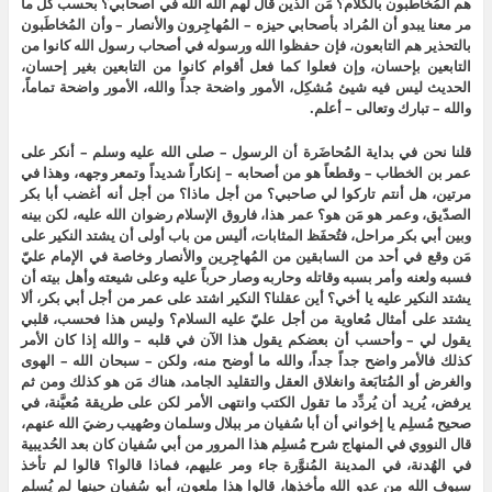
هم المُخاطَبون بالكلام؟ مَن الذين قال لهم الله الله في أصحابي؟ بحسب كل ما
مر معنا يبدو أن المُراد بأصحابي حيزه – المُهاجِرون والأنصار – وأن المُخاطَبون
بالتحذير هم التابعون، فإن حفظوا الله ورسوله في أصحاب رسول الله كانوا من
التابعين بإحسان، وإن فعلوا كما فعل أقوام كانوا من التابعين بغير إحسان،
الحديث ليس فيه شيئ مُشكِل، الأمور واضحة جداً والله، الأمور واضحة تماماً،
والله – تبارك وتعالى – أعلم.
قلنا نحن في بداية المُحاضَرة أن الرسول – صلى الله عليه وسلم – أنكر على
عمر بن الخطاب – وقطعاً هو من أصحابه – إنكاراً شديداً وتمعر وجهه، وهذا في
مرتين، هل أنتم تاركوا لي صاحبي؟ من أجل ماذا؟ من أجل أنه أغضب أبا بكر
الصدّيق، وعمر هو مَن هو؟ عمر هذا، فاروق الإسلام رضوان الله عليه، لكن بينه
وبين أبي بكر مراحل، فتُحفَظ المثابات، أليس من باب أولى أن يشتد النكير على
مَن وقع في أحد من السابقين من المُهاجِرين والأنصار وخاصة في الإمام عليّ
فسبه ولعنه وأمر بسبه وقاتله وحاربه وصار حرباً عليه وعلى شيعته وأهل بيته أن
يشتد النكير عليه يا أخي؟ أين عقلنا؟ النكير اشتد على عمر من أجل أبي بكر، ألا
يشتد على أمثال مُعاوية من أجل عليّ عليه السلام؟ وليس هذا فحسب، قلبي
يقول لي – وأحسب أن بعضكم يقول هذا الآن في قلبه – والله إذا كان الأمر
كذلك فالأمر واضح جداً جداً، والله ما أوضح منه، ولكن – سبحان الله – الهوى
والغرض أو المُتابَعة وانغلاق العقل والتقليد الجامد، هناك مَن هو كذلك ومن ثم
يرفض، يُريد أن يُردِّد ما تقول الكتب وانتهى الأمر لكن على طريقة مُعيَّنة، في
صحيح مُسلِم يا إخواني أن أبا سُفيان مر ببلال وسلمان وصُهيب رضيَ الله عنهم،
قال النووي في المنهاج شرح مُسلِم هذا المرور من أبي سُفيان كان بعد الحُديبية
في الهُدنة، في المدينة المُنوَّرة جاء ومر عليهم، فماذا قالوا؟ قالوا لم تأخذ
سيوف الله من عدو الله مأخذها، قالوا هذا ملعون، أبو سُفيان حينها لم يُسلِم