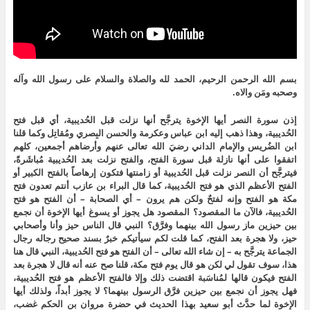
بسم الله الرحمن الرحيم، الحمد لله والصلاة والسلام على رسول الله وآله
وصحبه ومَن والاه.
إذن سورة النصر أيها الإخوة يترجَّح أنها نزلت قبل الحُديبية، أي قبل فتح
الحُديبية، وهذا ذهب إليه ابن عباس وعكرمة والحسن البِصري ومُقاتِل وكما قلنا
ابن الضُريس والإمام الداني رضيَ الله تعالى عنهم وأرضاهم أجمعين، كلهم
اتفقوا على أنها نازلة قبل سورة الفتح، والفتح نزلت بعد الحُديبية مُباشَرةً،
فيترجَّح أن النصر نزلت قبل الحُديبية أو زامنتها فتكون إرهاصاً بالفتح الكبير أو
الفتح الأعظم الذي هو فتح الحُديبية، كما قال البراء بن عازب أنتم تعدون فتح
مكة هو الفتح وإنه لفتحٌ ولكن هم يرون – أي الصحابة – أن الفتح هو فتح
الحُديبية، فالآن ما المقصود؟ المقصود هل يجوز أو يسوغ أيها الإخوة أن نجمع
بين حيزين ماز رسول الله بينهما وفرَّق؟ النبي قال الناس حيز وأنا وأصحابي
حيز، ولا هجرة بعد الفتح، كما قلت لكم سيأتيكم خبرٌ بسند صحيح رجاله رجال
الجماعة يترجَّح به – إن شاء الله تعالى – أن الفتح هو فتح الحُديبية، النبي قال هنا
هذا، سوف تقول لي لكن هو قال يوم فتح مكة، قلنا صح عنه أنه قال لا هجرة بعد
الفتح فيكون قالها لمُناسَبة اقتضت ذلك وإلا فالفتح الأعظم هو فتح الحُديبية،
فهل يجوز أن نجمع بين حيزين فرَّق الرسول بينهما؟ لا يجوز أبداً، ولذلك أيها
الإخوة لما حدَّث أبو سعيد بهذا الحديث في حضرة مروان بن الحكم غضب،