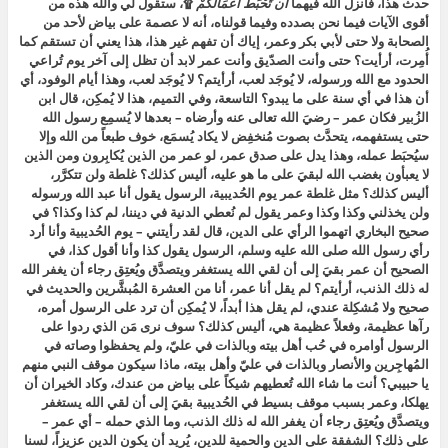
حدث هذا، فأنزل الله فيهما
أَن تَحْبَطَ أَعْمَالُكُمْ
۩، ستقول لي والله هذه من
أقوى الآيات فيما نحن بصدده وفيما قولناه، أنه لا عصمة على بياض لأحد من
الصحابة ولا حتى لأبي بكر وعمر، إياك أن تفهم غير هذا، هذا يعني أن تستقم كما
أُمِرت، أرأيت؟ حتى وأنت الصدّيق وأنت عمر لابد أن تظل إلى آخر يوم تُراعي
الحدود مع الله ورسوله، لا يُوجَد لعب، أرأيتم؟ لا يُوجَد لعب، وهذا أيام الوفود، أي
أن هذا في أي سنة على ما يبدو؟ التاسعة، وفي التميم، هذا لا يُمكِن، قال ابن
الزُبير فكان عمر – رضيَ الله تعالى عنه وأرضاه – بعدها لا يُسمِع رسول الله
حتى يستفهمه، يتحدَّث بصوت مُنخفِض لا يكاد يُسمَع، خوف طبعاً من الله وإلا
سيُحبَط عمله، وهذا يدل على صدق عمر، لو عمر من الذين يُكابِرون ومن الذين
لا يعبأون بغضب الله لبقيَ على ما هو عليه، أليس كذلك؟ غلطة ولن تتكرَّر،
أليس كذلك؟ مثل غلطة عمر يوم الحُديبية، الرسول يقول أنا عبد الله ورسوله
ولن يخذلني وكذا وكذا وعمر يقول لم نُعطي الدنية في ديننا، لم كذا وكذا؟ في
صحيح البخاري اتهموا الرأي على الدين، قال لقد رأيتني – يوم الحُديبية وأنا أرد
رأي رسول الله صلى الله عليه وسلم، الرسول يقول كذا وأنا أقول كذا، في
الصحيح أن عمر بقيَ إلى أن لقي الله يستغفر ويتصدَّق ويُعتِق رجاء أن يغفر الله
له ذلك الذنب، أرأيتم؟ لم يقل أنا عمر، أنا من العشرة المُبشَّرين والحديث في
صحيح ولا مُشكِلة عندي، لم يقل هذا أبداً، لا يُمكِن أن ترد على الرسول أمره،
رآها عظيمة، وفعلاً عظيمة هي، أليس كذلك؟ سوف نرى مَن الذي ردوا على
الرسول أوامره في حُب أهل بيته وبالذات في عليّ، ولم يحفظوا وصاته في
المُهاجِرين والأنصار وبالذات في عليّ وأهل بيته، ماذا سيكون موقف النبي منهم
يا حبيبي؟ أنت ما شاء الله تُعطيهم شيكاً على بياض من عندك، وكاد الخيران أن
يهلكا، وعمر بسبب موقف بسيط في الحُديبية بقيَ إلى أن لقي الله يستغفر
ويتصدَّق ويُعتِق رجاء أن يغفر الله له ذلك الذنب، وما الذي حمله – أي عمر –
على ذلك؟ الشفقة على الدين والحمية للدين، يُريد أن يكون الدين عزيزاً، لسنا