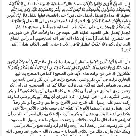
قال الله
إِنَّ الَّذِينَ جَاءُوا بِالْإِفْكِ
– ماذا قال؟ –
عُصْبَةٌ
۩، وبعد ذلك قال
إِذْ تَلَقَّوْنَهُ
بِأَلْسِنَتِكُمْ وَتَقُولُونَ بِأَفْوَاهِكُم مَّا لَيْسَ لَكُم بِهِ عِلْمٌ وَتَحْسَبُونَهُ هَيِّنًا وَهُوَ عِندَ اللَّهِ
عَظِيمٌ
۩، هذا ذمٌ مُجمَل يُحمَل على مَن؟ على العُصبة، قبلها بقليل قال
إِنَّ الَّذِينَ
جَاءُوا بِالْإِفْكِ عُصْبَةٌ مِّنكُمْ ۚ
۩، لا تترك آية عُصبة ثم تقول لي الله قال
إِذْ تَلَقَّوْنَهُ
بِأَلْسِنَتِكُمْ
۩ وهذا يدل على أنه يُخاطِب الصحابة جميعاً، غير صحيح، هذا ذمٌ
مُجمَل يُحمَل على العُصبة القليلة التي لقيت جزاءها وحُدَّت، حُدَّوا في ظهورهم
حد المُفتري القاذف، أرأيتم؟ إن شاء الله غفر الله لصالحيهم، أما رأس النفاق
الذي تولى كبره
لَهُ عَذَابٌ عَظِيمٌ
۩ في الآخرة حتى، اللعين الكافر هذا، أرأيتم
كيف؟
قال الله
يَا أَيُّهَا الَّذِينَ آمَنُوا
– انظر إلى هذا، ذمٌ مُجمَل –
لَا تَرْفَعُوا أَصْوَاتَكُمْ فَوْقَ
صَوْتِ النَّبِيِّ وَلَا تَجْهَرُوا لَهُ بِالْقَوْلِ كَجَهْرِ بَعْضِكُمْ لِبَعْضٍ أَنْ تَحْبَطَ أَعْمَالُكُمْ وَأَنْتُمْ لَا
تَشْعُرُونَ
۩، في مَن نزلت هذه الآية على الصحيح؟ كما في الصحاح بما فيها
البخاري نزلت في أبي بكر وعمر، الصحيح نزلت في أبي بكر وعمر، ثابت بن
قيس بن شماس أيضاً تبع لكن هي نزلت أصالةً كما في الصحيحين في أبي بكر
وعمر، روى البخاري عن ابن أبي مُلكية قال كاد الخيران أن يهلكا، كيف؟ أبو بكر
وعمر، فسَّرها، قال – في البخاري – كاد الخيران أن يهلكا أبو بكر وعمر، لما وفد
ركب تميم على رسول الله اقترح عمر الأقرع بن حابس واقترح أبو بكر رجلاً
آخر، يقول واقترح أحدهما الأقرع أن يُقدَّم على قومه واقترح الآخر رجلاً آخر،
هكذا في لفظ للبخاري، فقال أبو بكر ما أردت إلا خلافي، قال لعمر أنت تُحِب أن
تُخالِفني فقط، قال ما أردت خلافك، وارتفعت أصواتهما عند رسول الله، صوت
أبي بكر وصوت عمر ارتفعا، أنت أردت وأنا لم أرد وأنت تضع رأسك برأسي
وتنكد علىّ ما إلى ذلك من الكلام، الصحابة – سبحان الله – بشر، عند رسول الله