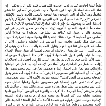
طبعاً لدينا أحاديث كثيرة، لدينا أحاديث المُنافِقين، قلت لكم أنا وعدتكم – إن
شاء الله – هذا سنُفصِّل فيه القول تفصيلاً، حديث مُسلِم في أصحابي اثنا عشر
مُنافِقاً، وهذا يُؤكِّد أن النبي استخدم هنا الصُحبة بالمعنى اللُغوي وليس بالإطلاق
الشرعي “الحيز”، هذا معنى لُغوي على التوسع، قال الله
وَمَا صَاحِبُكُمْ بِمَجْنُونٍ
۩، وقال أيضاً
مَا بِصَاحِبِهِمْ مِنْ جِنَّةٍ
۩، لكن قوله
إِذْ يَقُولُ لِصَاحِبِهِ لَا تَحْزَنْ
۩ ليس
استخداماً للصُحبة بالمعنى اللُغوي، يُوجَد حديث في صحيح مُسلِم عن ابن
مسعود، قالوا يا رسول الله أنُواخَذ بما عملنا في الجاهلية؟ مَن هؤلاء؟ أُناس
أسلموا، من أصحابه؟ لا نعرف، هناك الصُحبة اللُغوية والصحبة الشرعية، لا نعرف
متى قيل هذا، لكنهم يخافون من أعمالهم في الجاهلية وأسلموا، الآن أنا
سأسلكم على طريقتنا في الفهم وتناول الصحابة بالذات ماذا كان ينبغي أن
يقول النبي – على طريقتنا – وحاشاه أن ينبغي لفهمنا أن يقول شيئاً؟ الإسلام
يجب ما قبله، وأنتم عدول فاطمئنوا، لا يُوجَد كلام، هذا السؤال لا موضع له،
انتهى الأمر فأنتم صحابة، لكن لم يقل هذا النبي، قال مَن أحسن في الإسلام لم
يُؤاخَذ بما عمل في الجاهلية، ومَن أساء في الإسلام أُخِذَ بما عمل في الجاهلية
والإسلام، وهو نصٌ على احتمال إساءة بعضهم، نصٌ في عدم معصوميتهم، هل
يقول أحد أن الصحابة كانوا معصومين؟ لا يقول أحد هذا، لا يُوجَد أحد سُني يقول
الصحابة معصومون، أليس كذلك؟ الشيعة يقولون الأئمة الاثنا عشر معصومون،
أليس كذلك؟ نحن نقول الصحابة غير معصومين نظرياً، وعملياً نتعامل معهم
على أنهم معصومون، عملياً نفعل هذا ولا نقبل غيره، وبالمُناسَبة أنا سأقول لكم
وعلى طريقتي أيضاً الجارحة – لا أعرف – والقوية في الوضوح أحياناً مِن ناحية
منطقية تحليلية مَن أكثر اتساقاً مع نفسه ومع لوازم مذهبه وقوله: الشيعة
الإمامية – ولسنا نقول بقولهم في عصمة الأئمة – أم أهل السُنة؟ الشيعة قالوا
الأئمة معصومون وطبعاً هذا يلزم منه لوازم وتترتب عليه توابع وتوالٍ كثيرة،