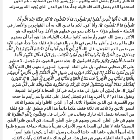
للاعتبار والمدح بفضل الله، وأقلهم – نزرٌ يسير جداً من الصحابة – هم الذين
استحقوا الذم بفضل الله، قلة قليلة جداً، هذا هو العدل الذي يُحِبه الله ورسوله.
قال الله
يَا أَيُّهَا الَّذِينَ آَمَنُوا لِمَ تَقُولُونَ مَا لَا تَفْعَلُونَ
۩
كَبُرَ مَقْتًا عِنْدَ اللَّهِ أَنْ
تَقُولُوا مَا لَا تَفْعَلُونَ
۩، وأنا أقول لكم ما ندين الله به أن المُهاجِرين والأنصار في
الجُملة – مُعظَم هؤلاء – ما كان يبدو من عملهم هو الأقل وما أخفوه لله هو
الأكثر، رضيَ الله عنهم وأرضاهم، كانوا سادات الأولياء، هذا هو، أما أن بعضهم
قال ما لم يفعل وأظهر ما ليس في قلبه وبالغ فهذه قلة قليلة جداً جداً، فهذه الآية
من ضمن الذم المُجمَل، قال الله
أَلَمْ يَأْنِ لِلَّذِينَ آَمَنُوا أَنْ تَخْشَعَ قُلُوبُهُمْ لِذِكْرِ اللَّهِ
وَمَا نَزَلَ مِنَ الْحَقِّ وَلَا يَكُونُوا كَالَّذِينَ أُوتُوا الْكِتَابَ مِنْ قَبْلُ فَطَالَ عَلَيْهِمُ الْأَمَدُ
فَقَسَتْ قُلُوبُهُمْ وَكَثِيرٌ مِنْهُمْ فَاسِقُونَ
۩، هذه نفس الشيئ، ذمٌ مُجمَل، لا تنطبق
على كل صحابيٍ صحابيٍ، بل على القلة اليسيرة المنزورة منهم، قال الله
يَا أَيُّهَا
الَّذِينَ آمَنُوا مَا لَكُمْ إِذَا قِيلَ لَكُمُ انفِرُوا فِي سَبِيلِ اللَّهِ اثَّاقَلْتُمْ إِلَى الْأَرْضِ ۚ أَرَضِيتُم
بِالْحَيَاةِ الدُّنْيَا مِنَ الْآخِرَةِ ۚ فَمَا مَتَاعُ الْحَيَاةِ الدُّنْيَا فِي الْآخِرَةِ إِلَّا قَلِيلٌ
۩
إِلا تَنْفِرُوا
يُعَذِّبْكُمْ عَذَابًا أَلِيمًا وَيَسْتَبْدِلْ قَوْمًا غَيْرَكُمْ وَلا تَضُرُّوهُ شَيْئًا وَاللَّهُ عَلَى كُلِّ شَيْءٍ
قَدِيرٌ
۩، هل يُمكِن أن تقول لي هذه نزلت في كل الصحابة كإخواننا الشيعة
وتقول هذا ذم؟ لا يا أخي، هذا ذم مُجمَل يُحمَل على قلة، وأنتم رأيتم ما حدث
يوم العُسرة، مَن الذين تخلَّفوا؟ ثلاثة، أي أن الذين اثاقلوا ولم يذهبوا ثلاثة،
ليسوا ثلاثين ولا ثلاثمائة، ثلاثة فقط، هكذا دائماً هذا الذم ينطبق على قلة قليلة
من الصحابة بفضل الله تبارك وتعالى، في الأحزاب قال
وَتَظُنُّونَ بِاللَّهِ الظُّنُونَا
۩،
منهم مَن ظن الظن الحسن ومنهم مَن ظن الظن السيئ، مَن الذين ظنوا الظن
السيئ؟ قلة، لا تقل لي الصحابة يوم الأحزاب تقريباً باستثناء جماعة يسيرة ظنوا
بالله أسوأ الظن، حاشا لله، حاشا لأصحاب رسول الله أن يكونوا ظنوا أسوأ
الظن، القلة القليلة منهم مَن فعل هذا، ثم أن هناك حادثة الإفك وآيات الإفك،