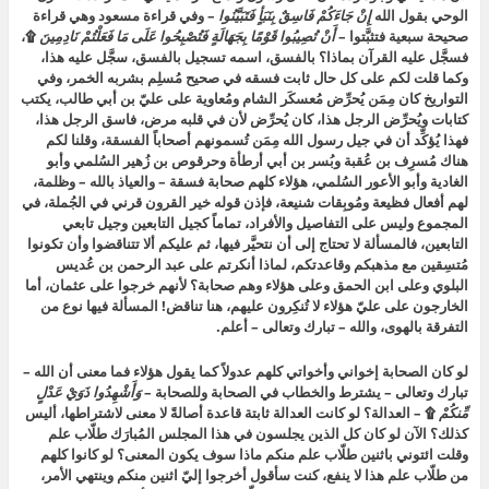
الوحي بقول الله
إِنْ جَاءَكُمْ فَاسِقٌ بِنَبَأٍ فَتَبَيَّنُوا
– وفي قراءة مسعود وهي قراءة
صحيحة سبعية فتثبَّتوا –
أَنْ تُصِيبُوا قَوْمًا بِجَهَالَةٍ فَتُصْبِحُوا عَلَى مَا فَعَلْتُمْ نَادِمِينَ
۩،
فسجَّل عليه القرآن بماذا؟ بالفسق، اسمه تسجيل بالفسق، سجَّل عليه هذا،
وكما قلت لكم على كل حال ثابت فسقه في صحيح مُسلِم بشربه الخمر، وفي
التواريخ كان مِمَن يُحرِّض مُعسكَر الشام ومُعاوية على عليّ بن أبي طالب، يكتب
كتابات ويُحرِّض الرجل هذا، كان يُحرِّض لأن في قلبه مرض، فاسق الرجل هذا،
فهذا يُؤكِّد أن في جيل رسول الله مِمَن تُسمونهم أصحاباً الفسقة، وقلنا لكم
هناك مُسرِف بن عُقبة وبُسر بن أبي أرطأة وحرقوص بن زُهير السُلمي وأبو
الغادية وأبو الأعور السُلمي، هؤلاء كلهم صحابة فسقة – والعياذ بالله – وظلمة،
لهم أفعال فظيعة ومُوبِقات شنيعة، فإذن قوله خير القرون قرني في الجُملة، في
المجموع وليس على التفاصيل والأفراد، تماماً كجيل التابعين وجيل تابعي
التابعين، فالمسألة لا تحتاج إلى أن نتحيَّر فيها، ثم عليكم ألا تتناقضوا وأن تكونوا
مُتسِقين مع مذهبكم وقاعدتكم، لماذا أنكرتم على عبد الرحمن بن عُديس
البلوي وعلى ابن الحمق وعلى هؤلاء وهم صحابة؟ لأنهم خرجوا على عثمان، أما
الخارجون على عليّ هؤلاء لا تُنكِرون عليهم، هنا تناقض! المسألة فيها نوع من
التفرقة بالهوى، والله – تبارك وتعالى – أعلم.
لو كان الصحابة إخواني وأخواتي كلهم عدولاً كما يقول هؤلاء فما معنى أن الله –
تبارك وتعالى – يشترط والخطاب في الصحابة وللصحابة –
وَأَشْهِدُوا ذَوَيْ عَدْلٍ
مِّنكُمْ
۩ – العدالة؟ لو كانت العدالة ثابتة قاعدة أصالةً لا معنى لاشتراطها، أليس
كذلك؟ الآن لو كان كل الذين يجلسون في هذا المجلس المُبارَك طلّاب علم
وقلت ائتوني باثنين طلّاب علم منكم ماذا سوف يكون المعنى؟ لو كانوا كلهم
من طلّاب علم هذا لا ينفع، كنت سأقول أخرجوا إليّ اثنين منكم وينتهي الأمر،