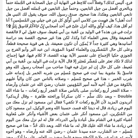
فردٍ، أليس كذلك؟ وفعلاً أنت تُلاحِظ في النهاية أن جيل الصحابة في الجُملة حتماً
وبالحري أفضل من جيل التابعين، وحتماً جيل التابعين في جُملته أفضل من جيل
تابعي التابعين وهكذا، هذا صحيح، صدق رسول الله، سوف يقول لك النبي هل
أنت أهبل؟ هل فهمت من كلامي أنني أُوثِّق كل مَن في جيلي مِن المُسلِمين؟ أنا
لم أقل هذا، كيف أُوثِّق والله أنزل علىّ في أحد أصحابي
إِنْ جَاءَكُمْ فَاسِقٌ بِنَبَأٍ
۩؟
نزلت في مَن هذه؟ في الوليد بن عُقبة بن أبي مُعيط، سوف تقول لي لا فالقصة
الضعيفة وقال بعض العلماء كذا وكذا، لكن هذا غير صحيح، القصة بعد دراسة
أسانيدها وهي كثيرة جداً لا يُمكِن أن تكون ضعيفة، بل هي قوية صحيحة قطعاً،
وعلى كل حال المُفسِّرون والعلماء كفونا المؤونة، ابن عبد البر وأبو الفرج بن
الجوزي حكيا الإجماع على تفسير الآية بهذه القصة، لا كلام فيها، فيها إجماع،
لذلك لا تكاد تعثر على مُفسِّر مُعتبَر إلا قال الآية نزلت في الوليد بن عُقبة بن أبي
مُعيط، على كل حال إن لم تنزل فيه فهذا صاحب من أصحاب رسول الله وهو
فاسقٌ بلا مثنوية بما ثبت في صحيح مُسلِم من شربه الخمر بل إدمانه على
شرب الخمر – هذا في صحيح مُسلِم – وصلاته بالناس حين كان والياً عليهم
بالكوفة من قبل أخيه لأمه أمير المُؤمِنين عثمان- رضيَ الله عن عثمان وأرضاه
– صلاة الفجر أربع ركعات، صلى بالناس صلاة الفجر أربع ركعات – ما شاء الله
Double – وبعد ذلك سلَّم – كان سكراناً ورائحته ظاهرة – وقال أزيدكم؟
أتريدون المزيد لأن الأربع ركعات لا تكفي؟ فقال ابن مسعود لم نزل معك من
اليوم في زيادة، قال له ديننا كله فسد، حسبنا الله ونعم الوكيل، ابن مسعود كان
من المُنكِرين، ابن مسعود أنكر على عثمان بعض الأشياء وأنكر على مُعاوية
أشياء كثيرة في الشام مثل عُبادة وأبي الدرداء، قال له لم نزل معك من اليوم
في زيادة، ما شاء الله عليك قال له، ما شاء الله، وبعد ذلك حُدَّ – هذا في صحيح
مُسلِم – حد الشارب، حده سيدنا عثمان – رضيَ الله عنه وأرضاه – وهو أخوه
لأمه، ثم عزله عن ولاية الكوفة ووضع عليها سعيد بن العاص على ما أذكر، وبعد