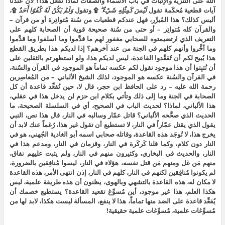
الله على التنزيه والإثبات في باب الأسماء والصفات لماذا نفعل هذا؟ لأن عندنا
آيات قطعية مُحكَمة تقول
لَيْسَ كَمِثْلِهِ شَيْءٌ ۖ
۩ وتقول
وَلَمْ يَكُنْ لَهُ كُفُوًا أَحَدٌ
۩،
أليس كذلك؟ هذا المُبرِّر، فهل عندكم قطعيات من سُنة مُتواتِرة أو من قرآن –
والقرآن كله مُتواتِر – أو حتى من سُنة صحيحة قوية أن الصحابة كلهم على
التعريف الذي ارتضيمتوه للصحابي مغفور لهم ما قدَّموا وما أسلفوا وما قدَّموا
وما أخَّروا وأنهم كلهم في الجنة من عند آخرهم؟ إذا لديكم هذا بطريق القطع
هذا يُبيح لكم أن تُقعِّدوا القاعدة، ليس لديكم هذا، ولو استظهرتم بالثقلين على
أن تُثبِتوا أن هذا موجود نقول لكم عكسه تماماً هو الموجود في القرآن والسُنة،
في القرآن والسُنة عكسه هو الموجود، لذلك الشيخ الألباني – من المُعاصِرين
رحمة الله عليه – رد على الحافظ ابن حجر، قال لا، حين تُقعِّد قاعدة أن كل
الصحابة في الجنة وما إلى ذلك وتأتي بكلام ابن حزم لن يدخل هذا في عقلي،
هذا الألباني، لماذا؟ لحديث الباب في الصحيح، أي في السلسلة الصحيحة، ما
الحديث الذي صحَّحه الألباني؟ قاتل عمّار وسالبه في النار، قال هذا نص، النبي
يقول الذي يقتل عمّاراً في النار، لا تستطيع أن تقول غير هذا، رُغماً عنك لابد أن
يخرج هذا، لا تُوجَد هذه القاعدة، وقاتله صحابي اسمه أبو الغادية الجُهني، هو في
النار دون كلام، وكما قلنا كَركَرة في النار، وقزمان في النار، ومدعم هذا في
النار، والحديث في البخاري، وكثيرون منهم في النار، ولم يثبت عليهم نفاق،
منهم مَن غل ومنهم مَن قتل نفسه، هؤلاء في النار، ليسوا مُنافِقين بالضرورة،
لم يكونوا مُنافِقين لكنهم في النار، كلهم في النار، إذن انتهى الأمر، هذه القاعدة
لا مكان له، هذه القاعدة بالتشهي وبالهوى، يظنون أن هذه طريقة علمية، ليس
هكذا العلم، هذا غير موجود، أين مُسوِّغ تقعيد القاعدة؟ يستطيع خصمك أن
يُقعِّد قاعدة على الضد منها تماماً، هذا لا ينفع، المسألة ليست هكذا، لابد لها من
مُسوِّغات علمية، مُسوِّغات علمية حقيقية!