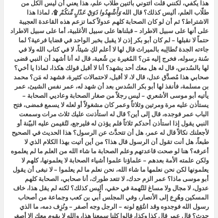
هذا يكفي، لكنني قلت ائتوني باثنين طلّاب علم، هذا يعني أن ليس الكل من
طلّاب العلم، أليس كذلك؟ قال الله
وَأَشْهِدُوا ذَوَيْ عَدْلٍ مِّنكُمْ
۩، لماذا هذا
الاشتراط؟ ثم أن لو كان الصحابة كلهم عدولاً كما تزعم هذه القاعدة العجيبة
على أنها على سبيل الاطراد – قبلناها على سبيل الأغلبية، أما على سبيل الاطراد
حتماً لا نقبلها – لم كان أبو بكر إذن لا يقبل بخبر الواحد في قضايا فرعية؟ لما
جاءته الجدة تُطالِبه بالميراث قال لها لا أعلم لكِ شيئاً، لا في كتاب الله ولا في
سُنة رسوله، فخرج إليه مَن؟ المُغيرة بن شُعبة، قال له أنا أشهد أن النبي قضى
لها بالسُدس، قال له هل معك أحد يشهد؟ أنا لا أقبل قولك هكذا، لماذا يا أخي؟
صحابي هذا مُصدَّق عدل، قال لا، لا أقبل، لاحتمالات كثيرة، فشهد له مَن؟ محمد
بن مسلمة، فأنفذ لها أبو بكر السُدس بعد أن شهد له، عمر نفس الشيئ، عمر
يأتيه أبو موسى الأشعري – ليس رجلاً من صغار الصحابة وعاديي الصحابة –
يستأذن عليه مرة ومرتين وثلاثاً وعمر كان مشغولاً أو لعله لا يسمع فمضى، فتح
الباب عمر فوجده، قال إلى أين؟ قال له استأذنت عليك ثلاث مرات وسمعت
النبي يقول إذا استأذن أحدكم ثلاثاً فلم يؤذن له فليرجع، لتُقيمن عليه البيّنة أو
لأجعلنك نكالاً قال له عمر، هل أن تتحدَّث عن الرسول؟ هذا الحديث في الصحيح
طبعاً، هل أنت تقول أن الرسول قال هذا؟ من أين أتيت بهذا الكلام الذي لا
أعرفه؟ هنا لو صحت قاعدتهم وعلم الصحابة ما شاء الله من العلم ما لم يعلموه
ولكن علمته الأمة بعدهم – علماؤنا علموا أشياء الصحابة لا يعلمونها، كلهم لا
يعلمونها لكن نحن نعلمها ما شاء الله، نحن نعلم ما لم يعلموا – لا نبغى أن يقول
أبو موسى ماذا؟ عمر الزم حدك، لا تتعد طورك، أنا صحابي، الصحابة كلهم
عدول، لا مجال ولا مساغ للتُهمة في حقي، أليس كذلك؟ لكنه لم يقل هذا، خاف
المسكين وهُرِع إلى الأنصار، وفي المجلس أُبي بن كعب وجماعة من أصحاب
رسول الله فوجدوه وقد انتُقِع لونه – الرجل وجه أصفر – ونُزِف دمه، ما الذي
حدث؟ قال عمر قال كذا وكذا، قالوا كلنا سمعنا هذا، والله لا يقوم معك إلا أصغر