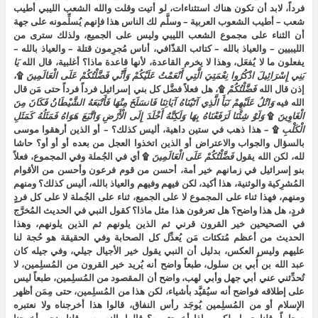
فرداً، لابد أن تكون هناك استثناءات، لو أتيت وقلت والله الشعب الليبي أطيب
شعب – أطيب الشعوب العربية – وسلَّم لك الناس هذا فإنهم يُسلِّمونه على جهة
أن الثناء على مجموع الشعب الليبي وليس على الجميع، ولذلك سترى من
الليبيين – والعياذ بالله – كتائب القذّافي، أناس مُجرِمون قتلة – والعياذ بالله –
يفعلون ما لا يُفعَل، وهذا لا يخرم القاعدة، لأنها قاعدة ماذا؟ أغلبية، قال الله
يَا
بَنِي إِسْرَائِيلَ اذْكُرُوا نِعْمَتِيَ الَّتِي أَنْعَمْتُ عَلَيْكُمْ وَأَنِّي فَضَّلْتُكُمْ عَلَى الْعَالَمِينَ
۩،
إذن قال الله
فَضَّلْتُكُمْ
۩، هل فعلاً فضَّل كل بني إسرائيل فرداً فرداً حتى مَن قال
الله فيه
وَاتْلُ عَلَيْهِمْ نَبَأَ الَّذِي آتَيْنَاهُ آيَاتِنَا فَانسَلَخَ مِنْهَا فَأَتْبَعَهُ الشَّيْطَانُ فَكَانَ مِنَ
الْغَاوِينَ
۩
وَلَوْ شِئْنَا لَرَفَعْنَاهُ بِهَا وَلَكِنَّهُ أَخْلَدَ إِلَى الْأَرْضِ وَاتَّبَعَ هَوَاهُ فَمَثَلُهُ كَمَثَلِ
الْكَلْبِ
۩ – هذا ذهب في ستين داهية، أليس كذلك؟ – أو الذين أرهقوا موسى
بالسؤال والجواب والاعتراض أو الذين اتخذوا العجل من بعده أو أو أو؟ حاشا
لله، لكن الله يقول
فَضَّلْتُكُمْ عَلَى الْعَالَمِينَ
۩ أي في الجُملة وفي المجموع، فعلاً
بنو إسرائيل في زمانهم خير أمة، أحسن من قوم فرعون وأحسن من الأقوام
المُشرِكية والوثنية، هذا أكيد، لكن فيهم وفيهم والعياذ بالله، أليس كذلك؟ ومنهم
ومنهم، فهذا ثناء على المجموع لا على الجميع، ثناء على الجُملة لا على كل فردٍ
فردٍ، هل هذا واضح؟ هل تعرفون هذا مثل ماذا؟ كقول النبي في الحديث المُخرَّج
في الصحيحين خير القرون قرني ثم الذين يلونهم ثم الذين يلونهم، وهذا
الحديث من أعظم مُتكئات مَن يُعدِّل كل الصحابة وفي الحقيقة هو حُجة لنا
عليهم وليس العكس، بدليل أن النبي يقول خير الأجيال جيلي، وفي جيله كان
عبد الله بن أُبي بن سلول، طبعاً واضح أنه يُريد خير القرون من المُسلِمين، لا
تُحدِّثني عني أبي جهل وأبي لهب، واضح أن المقصود من المُسلِمين، طبعاً ليس
على إطلاقه فواضح أنه سيُقيَّد بأشياء، لكن هذا من المُسلِمين، حتى مِمَن أظهر
الإسلام أو من المُسلِمين يُوجَد رأس النفاق، قالوا هذا أخرجناه ولا نعتبره