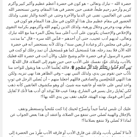
حضرة الله – تبارك وتعالى – هو كون في حضرة أعظم عظيم وأكبر كبير وأكرم
كريم وأرحم رحيم طبعاً، فتفنى حين تحضر في هذا المقام، وحين تستحضر الله
تفنى عن العالمين، تفنى عن الدنيا والآخرة وحتى عن الجنة والنار تفنى، ولذلك
الحضور في مقام عظيم مثل هذا أو الكون في مثل هذا المقام هو كون في
مقام بهت وخرس وجلال ورهبة، ولذلك الذين زيَّنهم الله وأكرمهم بكرامة التقوى
والإخلاص والإحسان يكونون على أدب أعلى مما يتخيَّل المرء منا مع الله تبارك
وتعالى، لديهم أدب عجيب، حتى أن أحدهم – قدَّس الله سره – قال “ما مدتت
رجلي في مجلس ذكر وعبادة أربعين سنة”، وذلك لأنه يستحضر أنه في حضرة
الله الآن فلا يمد رجله، هذا مُستحيل كما هو مٌستحيل أن تمد رجلك لو كنت في
حضرة الرسول أو في حضرة عالم وشيخ جليل، والآن أنت في حضرة الله فعليك
بالأدب، ولذلك عوِّد نفسك على الأدب حتى حين تقوم إلى الصلاة، قال الله
يَا
بَنِي آَدَمَ خُذُوا زِينَتَكُمْ عِنْدَ كُلِّ مَسْجِدٍ
۩
، فالله يُعلِّمنا الأدب هنا ويقول للواحد منا
تأدَّب حين تقوم بين يدي، ولذلك النبي نهى – وفي الظاهر هذا نهى تنزيه، ولكن
هذا النهي للمُخلِصين والصادقين فاللهم اجعلنا منهم – أن يُصلي الرجل في ثوبٍ
واحد ليس على عاتقه أو عاتقيه منه شيئ، أي وهو مكشوف العاتقين كأنه ذهب
لكي يُقابِل رجل يسير في الشارع، وهذا عيب فلا يُوجَد أي أدب هنا لأنك لا تُقابِل
كبيراً في قومك بهذه الهيئة، فكيف تقف بين يدي الله بها؟!
عليك أن تلبس لباساً جيداً وتُسرِّح لحيتك إذا كنت مُلتحياً وتستعطر وتقف
بالإجلال والهيبة تُصلي حتى تنتفع من الصلاة، وأعتقد أن هذا بعض الجواب عن
لماذا لا نُصلي ولا ننتفع بصلاتنا؟!
لأننا لا نُصلي بأدب، ولذلك مَن فارق الأدب أو فارقه الأدب طُرِدَ من الحضرة إلى