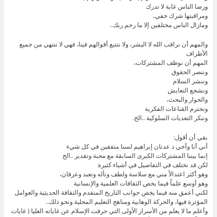
ورضا الناس غاية لا تدرك
ومراقبتها شرك خفي..
ومازال الناس مختلفين إلا ما رحم ربك..
والمهم أن نراقب الله لا البشر، ولا نتتبع أقوالهم فينا، فهي لا تنتهي من جميع
الأطراف
المهم أن نوظف المشتركات،
وننصر الحقوق
وننشر السلام
ونشجع التعايش
والحوار والبحث،
ونحترم القناعات الفكرية
وننكر التعديات السلوكية ..الخ.
بقي أن أقول:
أني أنا وأخي د عدنان إبراهيم لسنا متفقين في كل شيء
إنما بيننا المشتركات الكبرى السابقة مع محبة وتقدير ..الخ
لكن قد نختلف في التفاصيل في أشياء كثيرة
وهو أكثر اعتدالاً مني مع سلاسة ولطف وتأله وتعبد وعرفان،
وهو أوسع علماً فيما يخص الثقافات العلمية والإنسانية
لكني أعمق منه فيما يخص جوانب التاريخ المتقدم والثقافة الحديثية والعوامل
المؤثرة فيها، والحركة الوهابية ومناهج التعليم المحلية ونحو ذلك..
وأعلم ما لا يعلم من الأسرار الأولى التي حرفت الإسلام عن غاياته العليا ( غايات