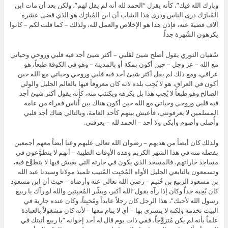
وبارك الله فيك”، كأنه يقزل “الحمد لله أنه لم يقل لهم”، ولكن بعد أن مات ابن
المُبارَك درى الناس ودرى هذا الشاب أن ابن المُبارَك هو الذي قضى عشرة
آلاف فضية عنه، فإذن هذا هو الإخلاص والعمل لله، ولذلك – كما قلت لكم – كانوا
يكرهون الشُهرة جداً.
سُفيان الثوري يقول أصلح شيئ لقلبي – أكثر شيئ أجد فيه قلبي وروحي وحياتي
مع الله – عز وجل – حين أكون بمكة أو بالمدينة – وهو في الكوفة طبعاً، هو
عراقي، ومع ذلك لم يقل أكثر شيئ أجد فيه قلبي وروحي وحياتي مع الله حين
أكون في العراق، هو لا يُحِب بلده لانه كان معروفاً فيها بالعالم الجليل والولي
الصالح وهو طبعاً لا يُحِب هذا بل يكرهه ويكتئب منه، كأنه يقول أكثر شيئ أجد
فيه قلبي وروحي وحياتي مع الله حين أكون هناك بين أُناس فقراء من عامة
المسلمين لا يعرفونني، فأعيش بينهم كأحد العامة، وبالتالي هناك أجد قلبي
وأُصلي وأصوم وأبكي ولا أحد – الحمد لله – يعرفني.
ولذلك كان أيضاً من هديهم – رضوان الله تعالى عليهم وعنا أيضاً معهم أجمعين
بفضله منه في هذا الشهر الكريم وهذه الأوقات الطيبة – أنهم لا يتطوَّعون في
مساجد حاراتهم، فالمسجد الذي يكون في حارته التي يعيش فيها لا يتطوَّع فيه،
وتسمعون بالتابعي الجليل الأواه المُخبِت المُنيب تلميذ مولانا وسيدنا عبد الله
بن مسعود الربيع بن خُثيم – رضيَ الله تعالى عنه وأرضاه – حيث أن ابن مسعود
كان يُحِبه جداً وكان إذا رآه يقول”الله أكبر، وبشِّر المُخبِتين والله لو رآك يا ربيع
رسول الله لأحبك”، هذا الرجل كان رجلاً عابداً ومُخبِتاً، وكان عنده جارية في
البيت تخدمه ولكنه لا يتسرى بها – أي لا ينام معها – لأنه كان مشغولاً بالعبادة
علماً بأنه لم يكن مُتزوِّجاً، ففي ذات يوم قال له أحد إخوانه “يا ربيع أتيتك في