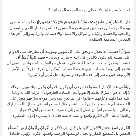
لماذا لا يُمَن علينا ولا نحظى بهذه الفرحة الروحانية ؟!
قال الله
قُلْ بِفَضْلِ اللَّهِ وَبِرَحْمَتِهِ فَبِذَلِكَ فَلْيَفْرَحُوا هُوَ خَيْرٌ مِمَّا يَجْمَعُونَ ۩
، فلماذا لا نحظى
بهذه الفرحة الروحية حين نرى شجرة النفس وقد أثمرت ثمار التُقى والوصال
والمحبة والخشية والإنابة والتوكل والاعتماد والاحتساب والرقابة وإلى آخر هذه
المعاني السامقة الجليلة؟!
سؤالٌ أحسبُ أنه يجدرُ بـ ويحق على كل مُؤمِن ومُؤمِنة أن يطرحه على الدوام
على نفسه لئلا نكون كالذين قال الله – تبارك وتعالى – فيهم
عَامِلَةٌ نَّاصِبَةٌ ۩
،
فننصب ونعمل ونتعب ثم لعلنا لا نحظى بالقبول – والعياذ بالله – وليس ينبغي أن
ننتظر إلى يوم الحساب لنرى نتيجة الحساب، يُمكِن أن نعرف طرفاً من الأمر
الآن وهنا حين ننظر إلى هذه الدوحة وإثمارها، هل تُثمِر أو لا تُثمِر؟!
ويُلخِّص هذا الإثمار كلمةٌ واحدة وهى أن يكون لك وأن يكون بينك وبين مولاك –
لا إله إلا هو – سرٌ لا يعلمه إلا هو وأنت، السادة العارفون – عرَّفنا الله به ودلنا
عليه كما دلهم وعرَّفهم – قالوا “مَن لم يكن بينه وبين مولاه سرٌ فهو مُصِرٌ على
القطيعة، لم يتب منها”، إذن أنت المُصِر لأنك لست راغباً في وصال الله – تبارك
وتعالى – ولست راغباً أن تصل إليه وإلى حضرته، فأنت من أهل الإصرار –
والعياذ بالله – لأن الكرم واسع والمنة فائضة فلماذا لا يمتليء إناؤك الصغير؟!
الكرم واسع بحجم الأكوان كلها ولو كان إلى الأكوان أكوانٌ وأكوانٌ ليس مُنقطَع
النفس بل مُنقطَع الفكر والخيال لوسعتها الرحمة ولعمها الكرم الإلهي، فلماذا