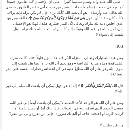
– صلى الله عليه وآله وسلَّم تسليماً كثيراً – على أن الإحسان كما تعلمون جميعاً
كما ورد في حديث مُسلِم وأصحاب السُنن من حديث أبي حفص الفاروق – رضيَ
الله تعالى عنه وأرضاه – هو أن تعبد الله كأنك تراه، فإن لم تكن تراه فإنه يراك،
فكأنه كان حقيقاً أن يقول
بَلَى مَنْ أَسْلَمَ وَجْهَهُ لِلّهِ وَهُوَ مُحْسِنٌ
۩
، فالمُحسِن هو
الذي أخلص دينه لله تبارك وتعالى لأن النبي فسَّرها هكذا، فهذا هو الإحسان
إذن، لكن بالله مَن عبد الله وتوجَّه إليه كأنه يراه – تعبد الله كأنك تراه – هل
يلتفت إلى سواه؟!
مُحال.
ومَن عبد الله تبارك وتعالى – منزلة المُراقَبة هذه أنزل قليلاً، فتلك كانت منزلة
المُشاهَدة وهذه منزلة المُراقَبة – وهو يعلم أن الله يراه أيضاً هل يلتفت إلى
سوى الله وهو يعلم أن الله مُطلِعٌ عليه في كل لحظاته وخطرات نفسه على مدر
الساعة؟!
قال الله
يَعْلَمُ السِّرَّ وَأَخْفَى
۩
لا إله إلا هو، فهل يُمكِن أن يلتفت المسلم إلى غير
الله؟!
ومَن علم أن الله هو الواحد الأحد الصمد لا يُمكِن أن يلتفت أيضاً إلى غير الله،
ومعنى الصمد الذي يُصمَد إليه في الحوائج، فإذا نابك أمرٌ أو دهتك داهية أو
كرثتك كارثة أو احتجت حاجة أو ألجأتك ضرورة، فإلى مَن تفزع وإلى مَن تنفر؟!
مِن مَن تطلب؟!