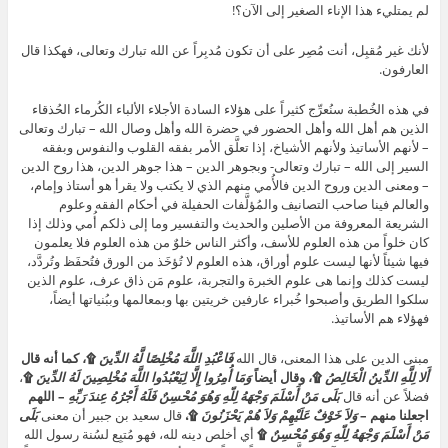
لم يمتليء هذا الإناء الصغير إلى الآن؟!
لأنك غير مُقبِل، أنت مُصِر على أن تكون مُدبِراً عن الله تبارك وتعالى، فهكذا قال
العارفون.
في هذه الخُطبة سنُعرِّج كثيراً على هؤلاء السادة الأجلاء الألباء الكُرماء الحُذقاء
الذين هم أهل الله وأهل الحضور في حضرة الله وأهل وصال الله – تبارك وتعالى
– لأنهم الأساتيذ ولأنهم الأشياخ، إذا تعلَّق الأمر بفقه القلوب والنفوس وبفقه
السير إلى الله – تبارك وتعالى- وبجوهر الدين – هذا جوهر الدين، هذا روح الدين
– ومعنى الدين وروح الدين فالأُمي منهم الذي لا يكتب ولا يقرأ هو أستاذ وإمام،
والعالم فينا صاحب التصانيف والمُؤلَّفات الحفيلة في أحكام الفقه وعلوم
الشريعة المعروفة من الأصلين والحديث والتفسير وما إلى ذلكم أُمي وذلك إذا
كان خلواً من هذه العلوم للأسف، وأكثر الناس خلوٌ من هذه العلوم فلا يعلمون
فيها شيئاً لأنها ليست علوم أوراق، هذه العلوم لا تُؤخَذ من الورق فتُحفَظ وتُردَّد،
ليست كذلك وإنما هى علوم الخبرة والتجربة، علوم مَن ذاق عرف، علوم الذين
سلكوا الطريق وأصبحوا خُبراء عارفين خريتين بها وبمعالمها وببُنياتها أيضاً،
فهؤلاء هم الأساتيذ.
مبنى الدين على هذا المعنى، قال الله
فَاعْبُدِ اللَّهَ مُخْلِصًا لَّهُ الدِّينَ
۩، كما أنه قال
أَلا لِلَّهِ الدِّينُ الْخَالِصُ
۩، وقال أيضاً
وَمَا أُمِرُوا إِلَّا لِيَعْبُدُوا اللَّهَ مُخْلِصِينَ لَهُ الدِّينَ
۩
،
فضلاً عن أنه قال
بَلَى مَنْ أَسْلَمَ وَجْهَهُ لِلّهِ وَهُوَ مُحْسِنٌ فَلَهُ أَجْرُهُ عِندَ رَبِّهِ
– اللهم
اجعلنا منهم –
وَلاَ خَوْفٌ عَلَيْهِمْ وَلاَ هُمْ يَحْزَنُونَ
۩،
قال سعيد بن جبير أن معنى
بَلَى
مَنْ أَسْلَمَ وَجْهَهُ لِلّهِ وَهُوَ مُحْسِنٌ
۩
أي أخلص دينه لله، فهو مُتبِع لسُنة رسول الله