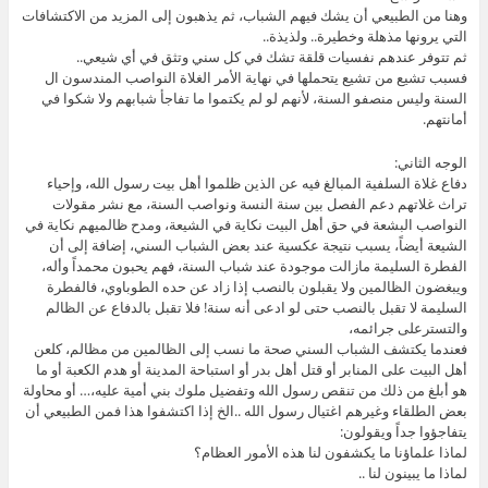
وهنا من الطبيعي أن يشك فيهم الشباب، ثم يذهبون إلى المزيد من الاكتشافات
التي يرونها مذهلة وخطيرة.. ولذيذة..
ثم تتوفر عندهم نفسيات قلقة تشك في كل سني وتثق في أي شيعي..
فسبب تشيع من تشيع يتحملها في نهاية الأمر الغلاة النواصب المندسون ال
السنة وليس منصفو السنة، لأنهم لو لم يكتموا ما تفاجأ شبابهم ولا شكوا في
أمانتهم.
الوجه الثاني:
دفاع غلاة السلفية المبالغ فيه عن الذين ظلموا أهل بيت رسول الله، وإحياء
تراث غلاتهم دعم الفصل بين سنة النسة ونواصب السنة، مع نشر مقولات
النواصب البشعة في حق أهل البيت نكاية في الشيعة، ومدح ظالميهم نكاية في
الشيعة أيضاً، يسبب نتيجة عكسية عند بعض الشباب السني، إضافة إلى أن
الفطرة السليمة مازالت موجودة عند شباب السنة، فهم يحبون محمداً وأله،
ويبغضون الظالمين ولا يقبلون بالنصب إذا زاد عن حده الطوباوي، فالفطرة
السليمة لا تقبل بالنصب حتى لو ادعى أنه سنة! فلا تقبل بالدفاع عن الظالم
والتسترعلى جرائمه،
فعندما يكتشف الشباب السني صحة ما نسب إلى الظالمين من مظالم، كلعن
أهل البيت على المنابر أو قتل أهل بدر أو استباحة المدينة أو هدم الكعبة أو ما
هو أبلغ من ذلك من تنقص رسول الله وتفضيل ملوك بني أمية عليه،… أو محاولة
بعض الطلقاء وغيرهم اغتيال رسول الله ..الخ إذا اكتشفوا هذا فمن الطبيعي أن
يتفاجؤوا جداً ويقولون:
لماذا علماؤنا ما يكشفون لنا هذه الأمور العظام؟
لماذا ما يبينون لنا ..