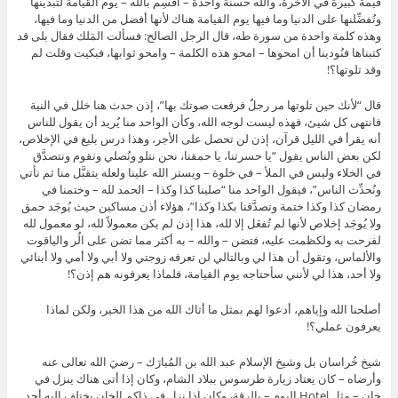
قيمة كبيرة في الآخرة، والله حسنة واحدة – أُقسِم بالله – يوم القيامة لتُبدِّينها
وتُفضِّلنها على الدنيا وما فيها يوم القيامة هناك لأنها أفضل من الدنيا وما فيها،
وهذه كلمة واحدة من سورة طه، قال الرجل الصالح: فسألت المَلك فقال بلى قد
كتبناها فنُودينا أن امحوها – امحو هذه الكلمة – وامحو ثوابها، فبكيت وقلت لم
وقد تلوتها؟!
قال “لأنك حين تلوتها مر رجلٌ فرفعت صوتك بها”، إذن حدث هنا خلل في النية
فانتهى كل شيئ، فهذه ليست لوجه الله، وكأن الواحد منا يُريد أن يقول للناس
أنه يقرأ في الليل قرآن، إذن لن تحصل على الأجر، وهذا درس بليغ في الإخلاص،
لكن بعض الناس يقول “يا حسرتنا، يا حمقنا، نحن نتلو ونُصلي ونقوم ونتصدَّق
في الخلاء وليس في الملأ – في خلوة – ويستر الله علينا ولعله يتقبَّل منا ثم نأتي
ونُحدِّث الناس”، فيقول الواحد منا “صلينا كذا وكذا – الحمد لله – وختمنا في
رمضان كذا وكذا ختمة وتصدَّقنا بكذا وكذا”، هؤلاء أذن مساكين حيث يُوجَد حمق
ولا يُوجَد إخلاص لأنها لم تُفعَل إلا لله، هذا إذن لم يكن معمولاً لله، لو معمول لله
لفرحت به ولكظمت عليه، فتضن – والله – به أكثر مما تضن على الُر والياقوت
والألماس، وتقول أن هذا لي وبالتالي لن تعرفه زوجتي ولا أبي ولا أمي ولا أبنائي
ولا أحد، هذا لي لأنني سأحتاجه يوم القيامة، فلماذا يعرفونه هم إذن؟!
أصلحنا الله وإياهم، أدعوا لهم بمثل ما أتاك الله من هذا الخير، ولكن لماذا
يعرفون عملي؟!
شيخ خُراسان بل وشيخ الإسلام عبد الله بن المُبارَك – رضيَ الله تعالى عنه
وأرضاه – كان يعتاد زيارة طرسوس ببلاد الشام، وكان إذا أتى هناك ينزل في
خان – مثل Hotel اليوم – بالرقة، وكان إذا نزل في ذاكم الخان يختلف إليه أحد