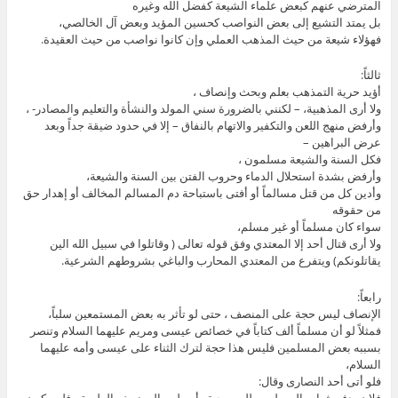
المترضي عنهم كبعض علماء الشيعة كفضل الله وغيره
بل يمتد التشيع إلى بعض النواصب كحسين المؤيد وبعض آل الخالصي،
فهؤلاء شيعة من حيث المذهب العملي وإن كانوا نواصب من حيث العقيدة.
ثالثاً:
أؤيد حرية التمذهب بعلم وبحث وإنصاف ،
ولا أرى المذهبية، – لكنني بالضرورة سني المولد والنشأة والتعليم والمصادر- ،
وأرفض منهج اللعن والتكفير والاتهام بالنفاق – إلا في حدود ضيقة جداً وبعد
عرض البراهين –
فكل السنة والشيعة مسلمون ،
وأرفض بشدة استحلال الدماء وحروب الفتن بين السنة والشيعة،
وأدين كل من قتل مسالماً أو أفتى باستباحة دم المسالم المخالف أو إهدار حق
من حقوقه
سواء كان مسلماً أو غير مسلم،
ولا أرى قتال أحد إلا المعتدي وفق قوله تعالى ( وقاتلوا في سبيل الله الين
يقاتلونكم) ويتفرع من المعتدي المحارب والباغي بشروطهم الشرعية.
رابعاً:
الإنصاف ليس حجة على المنصف ، حتى لو تأثر به بعض المستمعين سلباً،
فمثلاً لو أن مسلماً ألف كتاباً في خصائص عيسى ومريم عليهما السلام وتنصر
بسببه بعض المسلمين فليس هذا حجة لترك الثناء على عيسى وأمه عليهما
السلام،
فلو أتى أحد النصارى وقال:
فلان يدفع شباب المسلمين للمسيحية وأوصلهم إلى نصف الطريق، فلن يكون