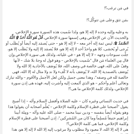
في مَن ترغب؟!
بمَن تثق وعلى مَن تتوكَّل؟!
به وعليه وإليه وحده لا إله إلا هو، ولذا سُميت هذه السورة سورة الإخلاص،
والحديث الآن عن الإخلاص وهى إسمها سورة الإخلاص،
قُلْ هُوَ اللَّهُ أَحَدٌ ۩ اللَّهُ
الصَّمَدُ
۩،
ليس ثمة إله آخر معه – لا إله إلا هو – حتى يُصمَد إليه أيضاً أو يُطلَب أو
يُرجى أو يُخشى، كلا هو واحدٌ أحد لا إله إلا هو، فلا يُصمَد إلا إليه ولا يُطلَب إلا هو،
جلّت سبوحات وجهه – لا إله إلا هو – في عليائه، ولذلك هى سورة الإخلاص وإن
قال مِن العلماء مَن قال “سُميت بالإخلاص – وهو قول له وجهٌ بلا شك – لأنها
وقفٌ على الله، فهى خالصة في وصف الله، فلا يُوصَف بالأحادية إلا الله ولا
يُوصَف بالصمدية إلا الله، لا يُوصَف بأنه لا كُفء ولا ند ولا مثال له إلا الله، فهى
خالصة لله في وصفه”، وهذا معنى جميل ولكن لعل الأجمل والأقوم – والله تبارك
وتعالى أعلم وأحكم – هو الذي ألمعت إليه وأشرت إليه، فهذه هى إذن سورة
الإخلاص، ولذلك كلمة الإخلاص ما هى؟!
في حديث النسائي وغيره كان – عليه الصلاة وأفضل السلام وآله – إذا أصبح
يقول “أصبحنا على فطرة الإسلام وكلمة الإخلاص – يُعلِّم أصحابه أن يقولوا هذا
وهو يقوله أيضاً بنفسه – ودين نبينا محمد – صلى الله عليه وآله – ومِلة أبينا
إبراهيم حنيفاً مُسلِماً وما كان من المُشرِكين”، إذن أصبحنا على فطرة الإسلام
وكلمة الإخلاص، فما هى كلمة الإخلاص؟!
هى لا إله إلا الله، لا معبود ولا مطلوب ولا مرغوب إليه إلا الله لا إله إلا هو، هذا