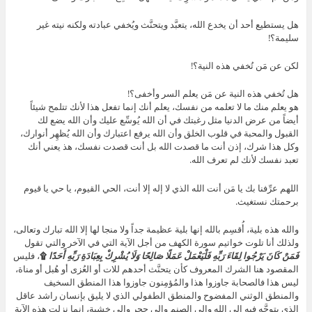
هل يستطيع أحد أن يخدع الله، يتعبَّد ويتحنَّث ويُخفي عبادته ولكنه نيته غير
سليمة؟!
لكن عن مَن تُخفي هذه النية؟!
هل تُخفي هذه النية عن مَن يعلم السر وأخفى؟!
هو يعلم منك ما لا تعلمه من نفسك، يعلم أنك إنما تفعل هذا لأنك تتلمح شيئاً
أيضاً من عرض الدنيا مثل رغبتك في أن الله يُوسِّع عليك وأن الله يضع لك
القبول والمحبة في قلوب الخلق وأن الله يرفع اعتبارك وأن الله يُظهِر أنوارك،
وكل هذا شرك، إذن أنت ما قصدت الله بل أنت قصدت نفسك، هذ يعني أنك
تعبد نفسك لأنك لم تعرف الله.
اللهم عرِّفنا بك يا مَن أنت الله الذي لا إله إلا أنت، الحي القيوم، يا حي يا قيوم
برحمتك نستغيث.
والله هذه بلية، أُقسِم بالله إنها بلية عظيمة جداً ولا منجا لها إلا الله تبارك وتعالى،
ولذلك أنا تلوت خواتيم سورة الكهف من أجل الآية التي في الآخر والتي تقول
فَمَنْ كَانَ يَرْجُوا لِقَاءَ رَبِّهِ فَلْيَعْمَلْ عَمَلًا صَالِحًا وَلَا يُشْرِكْ بِعِبَادَةِ رَبِّهِ أَحَدًا
۩
، فليس
المقصود هنا الشرك المعروف كأن يتحنَّث أحدهم للات أو العُزى أو هُبل أو مناة،
ليس هذا فالصحابة جاوزوا هذا والمُؤمِنون جاوزوا هذا المنطق السخيف
والمنطق الوثني المفضوح والمنطق الطفولي الذي لا يليق بإنسان راشد عاقل
الذي يتوجَّه فيه إلى الله وإلى الصنم وإلى حجر وإلى خشبة، إنما نزلت هذه الآية