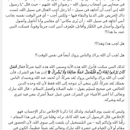
في صحابي من أصحاب رسول الله – رضوان الله عليهم – حيث قال “يا رسول
الله إني أُحِب أن اُجاهِد في سبيل – أنا رجل أُحِب القتال في سبيل الله، لست
ذاك الحريص على الدنيا والبقاء فيها – ولكني أُحِب – أي في الوقت نفسه بجانب
أنني أُجاهِد في سبيل الله – أن يُرى مكاني” أي مقامي وأنا أُناضِل وأصول
وأجول وأُجندل في الكفّار وأُقاتل، فيُعرَف أنني كنت جريئاً وقوياً، فسكت النبي
عنه، ما هذا؟!
هل تُحِب هذا وهذا؟!
هل تُحِب أن الله يراك والناس يروك أيضاً في نفس الوقت؟!
لذلك النبي سكت، فأنزل الله هذه الآية وسمى الله هذه النية شركاً فقال
فَمَنْ
كَانَ يَرْجُوا لِقَاءَ رَبِّهِ فَلْيَعْمَلْ عَمَلًا صَالِحًا وَلَا يُشْرِكْ
۩
إذن هذا هو الشرك، فأن
تُحِب أن الله يراك والناس يروك يُعَد شركاً، أن تُحمَد عند الله ويحمدك الناس
بعملك يُعَد شركاً، لكن ينبغي أن تتوجه إلى الله فقط لأن لله وحده الدين
الخالص، في صحيح مُسلِم يقول – عليه الصلاة وأفضل السلام – قال الله تبارك
وتعالى أنا أغنى الأغنياء عن الشرك، فمَن عمل عملاً أشرك معي فيه غيري
تركته وشركه.
وليس له شيئ يوم القيامة، ولذلك إذا ذكرنا الإخلاص نذكر الإحسان، فهو
الإخلاص، قال الرسول أن تعبد الله كانك تراه، وقلنا مَن كان في هذا المقام –
رقَّنا الله وإياكم إليه – من المُستحيل أن يلتفت إلى سوى الله، لأن الحضور في
مقام أو لأن القيام في حضرة الله تبارك وتعالى يُعَد شيئاً عظيماً، الكون في