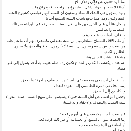
لماذا يدافعون عن فلان وفلان الخ
أسئلة لا تجد لها جواباً داخل التيار، وإنما تواجه بالقمع والإرهاب
وبهذا يبدؤون في الشك المضاد ويظنون أن السنة كلهم نواصب كشيوخ الفتنة
المعروفين، وهذا مما يدفع شباب السنة للتشيع أحياناً
والحل هنا أن على الحريصين على أهل السنة المسارعة في البراءة من تلك
المظالم والظالمين
وإيقاف النواصب عند حدهم،
أو على الأقل السماح بمناظرتهم من سنة معتدلين يكشفون لهم أن ما هم عليه
هو نصب وليس سنة، ويبينون أن السنة لا يكرهون الحق والصدق ولا يحبون
الظلم والكذب،
مشكلة الشاب السني هنا،
أنه عندما يكتشف الكذب والخداع تكون ردة فعله عنيفة جداً، قد يتحول إلى غلو
مضاد.
إذاً ، فالحل ليس في منع منصفي السنة من الإنصاف والعرفة والصدق
إنما الحل في دعوة الظالمين إلى العودة للعدل
والكاذبين إلى الصدق
وفصل النواصب عن أهل السنة حتى لا يشوشوا على منهج السنة = سنة النص لا
سنة النصب والتطرف والأحقاد والدعشنة..
فنواصب السنة محرضون على أمرين فقط:
إما التفلت سواء بالتشيع أو العلمانية أو غير ذلك كردة فعل
أوالبقاء في الدعشنة مع نصب،
لا خيارآخر ..