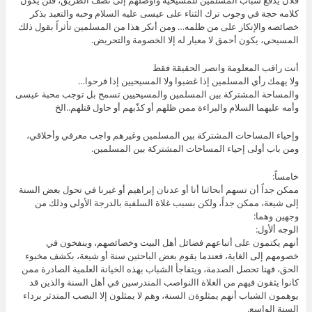
كلامه حجة في وجوب ترك الثناء على عيسى عليه السلام وحبه والتعبد بذكر
خصائصه والإنكار على من ظلمه… ومن أنكر هذا من المسلمين تأثراً بقول ذلك
المسيحي، يكون أحمق لا معيار له إلا الخصومة والتحريض.
أنت راقب المعلومة وانصر الحقيقة فقط
ولا يهمك رأي المسلمين إذا غضبوا ولا المسيحيين إذا فرحوا…
والمساحة المشتركة بين المسلمين والمسيحيين تسمح بل توجب محبة عيسى
وأمه عليهما السلام والبراءة ممن ظلهم أو كذّبهم أو حاول قتلهم..الخ
وإحياء المساحات المشتركة بين المسلمين وغيرهم واجب معرفي وأخلاقي،
ومن باب أولى إحياء المساحات المشتركة بين المسلمين.
خامساً:
ممكن جداً أن تسهم أبحاثنا أنا أو عدنان إبراهيم أو غيرنا في تحول بعض السنة
إلى شيعة، ممكن جداً، ولكن بسبب غلاة السلفية بالدرجة الأولى وذلك من
وجهين وهما:
الوجه ألأول:
أنهم يكتمون على أتباعهم فضائل أهل البيت وخصائصهم، وينفخون في
خصومهم إلى الغاية، فعندما يقوم بعض الباحثين سنة أو شيعة، بكشف مخبوء
الحق، فهنا تحصل الصدمة، ويتفاجأ الشباب بهذه الخيانة العلمية الصادرة ممن
كانوا يثقون فيهم من الغلاة االنواصب المندرسين في أهل السنة والذين قد
يوهمون الشباب أنهم يمثلوةن السنة، وهم لا يمثلون إلا النصب المتدثر برداء
السنة الواسع.