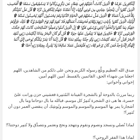
لِّلْكَافِرِينَ عَرْضًا ۩ الَّذِينَ كَانَتْ أَعْيُنُهُمْ فِي غِطَاءٍ عَن ذِكْرِي وَكَانُوا لا يَسْتَطِيعُونَ سَمْعًا ۩ أَفَحَسِبَ
الَّذِينَ كَفَرُوا أَن يَتَّخِذُوا عِبَادِي مِن دُونِي أَوْلِيَاء إِنَّا أَعْتَدْنَا جَهَنَّمَ لِلْكَافِرِينَ نُزُلا ۩ قُلْ هَلْ نُنَبِّئُكُمْ
بِالأَخْسَرِينَ أَعْمَالا ۩ الَّذِينَ ضَلَّ سَعْيُهُمْ فِي الْحَيَاةِ الدُّنْيَا وَهُمْ يَحْسَبُونَ أَنَّهُمْ يُحْسِنُونَ صُنْعًا ۩
أُوْلَئِكَ الَّذِينَ كَفَرُوا بِآيَاتِ رَبِّهِمْ وَلِقَائِهِ فَحَبِطَتْ أَعْمَالُهُمْ فَلا نُقِيمُ لَهُمْ يَوْمَ الْقِيَامَةِ وَزْنًا ۩ ذَلِكَ جَزَاؤُهُمْ
جَهَنَّمُ بِمَا كَفَرُوا وَاتَّخَذُوا آيَاتِي وَرُسُلِي هُزُوًا ۩ إِنَّ الَّذِينَ آمَنُوا وَعَمِلُوا الصَّالِحَاتِ كَانَتْ لَهُمْ جَنَّاتُ
الْفِرْدَوْسِ نُزُلا ۩ خَالِدِينَ فِيهَا لا يَبْغُونَ عَنْهَا حِوَلا ۩ قُل لَّوْ كَانَ الْبَحْرُ مِدَادًا لِّكَلِمَاتِ رَبِّي لَنَفِدَ
الْبَحْرُ قَبْلَ أَن تَنفَدَ كَلِمَاتُ رَبِّي وَلَوْ جِئْنَا بِمِثْلِهِ مَدَدًا ۩ قُلْ إِنَّمَا أَنَا بَشَرٌ مِّثْلُكُمْ يُوحَى إِلَيَّ أَنَّمَا
إِلَهُكُمْ إِلَهٌ وَاحِدٌ فَمَن كَانَ يَرْجُو لِقَاء رَبِّهِ فَلْيَعْمَلْ عَمَلا صَالِحًا وَلا يُشْرِكْ بِعِبَادَةِ رَبِّهِ أَحَدًا
۩
صدق الله العظيم وبلَّغ رسوله الكريم ونحن على ذلكم من الشاهدين، اللهم
اجعلنا من شهداء الحق، القائمين بالقسط. آمين اللهم آمين.
إخواني وأخواتي:
ربما مررتُ بالدوحة أو بالشجرة الفينانة المُثمِرة فغشيني حزن ورانت علىّ
حسرة، ها هى ذي الشجرة تُثمِرُ كل موسم، فبالله ما بال دوحاتنا وما بال
أشجارنا يمر بها الموسم والموسم والموسم ويُوشِك أن ينقضي العمر دون أن
تُثمِر؟!
لماذا نُصلي ونسجد ونصوم ونقوم ونتهجد ونحج ونعتمر ونتصدَّق ولا تُثمِر دوحتنا؟!
لماذا هذا الفقر الروحي؟!