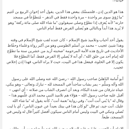
حياتنا؟!
هذا هو الدين إذن ، فلنتمسَّك ببعض هذا الدين، يقول أحد إخوان الربيع بن خُثيم
“ما رُؤيَ سوى مر واحدة – مرة واحدة فقط في الدهر – مُتطوِّعاً في مسجد
حارته” لأنه يُعرَف إذا تطوَّع وصلى سيقولون “ما شاء الله صلى مائة ركعة” وهو
لا يُريد هذا أبداً وبالتالي هو يُصلي الفرض فقط أمام الناس.
يقول أحد أحباب وتلاميذ شيخ الإسلام – كان عنده لقب شيخ الإسلام في وقته
وهذا شيئ عجيب – محمد بن أسلم الطوسي وهو من أكبر رواة وعلماء وحفّاظ
الأحاديث في تاريخ هذه الأمة المرحومة “صحبته أزيد من عشرين سنة ما تطوَّع
لله إمام أحد من خلق الله”، أي أنه لا يُصلي إلا الفرض فقط، أما التطوَّع فلا
يكون إلا في الخلوة، فيفعل هذا في البيت، حيث لا يراه الناس، فهذا إذن إخلاص
عجيب.
أبو أُمامة البَاهليّ صاحب رسول الله – رضيَ الله عنه وصلى الله على رسول
الله وآله وسلَّم – يمر بشاب ساجداً في المسجد لله – تبارك وتعالى – وهو يبكي،
عيناه تذرفان من شدة البكاء، وبعد أن انصرف الشاب من صلاته – أي انتهى –
أقبل عليه صاحب رسول الله – هؤلاء هم تلاميذ النبي محمد الذي علَّمهم هذا –
وقال له “يا بُني أنت أنت”، وفي رواية”نعمة أنت”، كأنه يقول له “ما شاء الله
عليك، أنت جيد، ثم قال “لو كان هذا في بيتك بعيداً عن عيون الناس”، أي يا ليت
تُصلي وتبكي في البيت وليس أمام الناس سيكون أفضل كثيراً قال له وليس في
المسجد، طبعاً.
الإمام أبو الحسن عليّ – عليه السلام ورضيَ الله عنه وأرضاه – بن أبي طالب