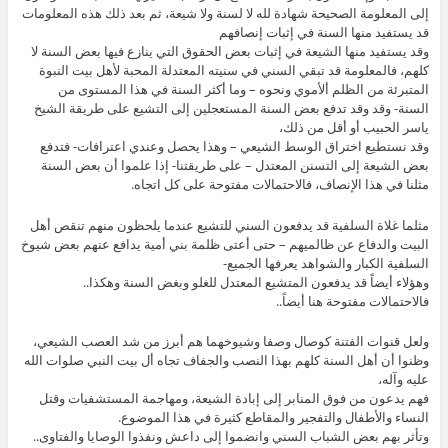
إلى المعلومة الصحيحة شهادة لله لا لسنة ولا شيعة، ثم بعد ذلك هذه المعلومات
قد يستفيد منها السنة في إثبات إنصافهم
وقد يستفيد منها الشيعة في إثبات بعض الحقوق التي ينازع فيها بعض السنة لا
كلهم، فالمعلومة قد تبقي السني في سنيته المعتدلة المحبة لأهل بيت النبوة
المتبرئة من الظلم ألأموي ونحوه – وما أكثر السنة في هذا المستوى من
السنة- وقد وقد تدفع بعض السنة المستعجلين إلى التشيع على طريقة الشيخ
ياسر الحبيب أو أقل من ذلك،
وقد نستطيع اختراق الوسط الشيعي – وهذا يحصل وعندي اعترافات- فتدفع
بعض الشيعة إلى التسنن المعتدل – على طريقتنا- إذا علموا أن بعض السنة
مثلنا في هذا الإنصاف، فالاحتمالات مفتوحة على كل اتجاه.
مثلما غلاة السلفية قد يدفعون السني للتشيع عندما يلحظون منهم تنقص أهل
البيت والدفاع عن ظالميهم – حتى أعتى ظلمة بني أمية يدافع عنهم بعض شيوخ
السلفية الكبار والشواهد يعرفها الجميع-
وهؤلاء أيضاً قد يدفعون المتشيع المعتدل للغلو وبغض السنة وهكذا..
فالاحتمالات مفتوحة هنا أيضاً..
ولعل قنوات الفتنة كوصال وصفا وشيوخهما هم أبرز من شد العصب الشيعي،
وظنوا أن أهل السنة كلهم بهذا النصب والجفاف تجاه أل بيت النبي صلوات الله
عليه وآله،
فهم يدعون من فوق المنابر إلى إبادة الشيعة، ومهاجمة المستشفيات وقتل
النساء والأطفال والتفجير والمقاطع كثيرة في هذا الموضوع.
وتأثر بهم بعض الشباب السني وانضموا إلى داعش ونفذوا الوصايا والفتاوى..