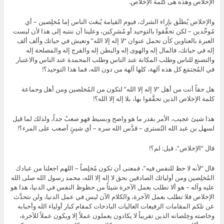
الإخلاص وهذه هى كلمة الإخلاص.
والإخلاص يُطلَق بإزاء الشرك، فيوم القيامة يُبعَث الناس إما مُخلِصين – أي
مُوحِّدين – لكن تحقَّقوا بالتوحيد أو مُشرِكين، وعلينا أن ننتبه إلى هذا لأن ليست
العبرة بالعناوين كأن تحمل عنوان “لا إله إلا الله” وتعيش في حياتك وألف ألف
إله في حياتك، فالمال إله والهوى إله والبطن إله والفرج إله والمصلحة إله
والتصنع للناس وطلب المكانة عند الناس وطلب المحمدة عند الناس والاعتبار
في المُجتمَع كل هذه آلهة، كلها آلهة من دون الله، فما هذا التوحيد؟!
هل حقاً أنت من أهل “لا إله إلا الله” لتكون من المُخلصين ومن أهل وجماعة
كلمة الإخلاص الذين تحقَّقوا بها، بلا إله إلا الله؟!
هذا شيئ عجيب، الأمر بقدر ما هو واضح وبسيط فهو صعبٌ جداً، ولذلك لما قيل
لسهل بن عبد الله التُستري – قدَّس الله سره – أي شيئٍ أصعب على المرء؟!
قال “الإخلاص”، قيل: لم؟!
قال “لأنه لا حظ للنفس فيه”، فمعنى أن تكون مُخلِصاً – اللهم اجعلنا من عبادك
المُخلِصين ومن أوليائك الصادقين بحق لا إله إلا الله، محمد رسول الله صلى الله
عليه وآله – هو ألا تطلب بعمل الآخرة شيئاً من حظوظ النفس في الدنيا، هذا هو
الإخلاص فلا تطلب بعمل الآخرة، والكلام الآن ليس في عمل الدنيا، ولن نتحدَّث
عن تلكم المقامات الرفيعات العاليات الباذخات كمقام كبار أولياء الله وأحبابه
وخاصته وخِلصانه الذين تقريباً لا يكادون يعملون عملاً إلا ويكون عملاً للآخرة،