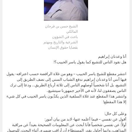
الشيخ حسن بن فرحان
المالكي
باحث في الشؤون
الشرعية والتاريخ ومهتم
بقضايا حقوق الإنسان
أنا وعدنان إبراهيم
هل نقود الناس للتشيع كما يقول ياسر الحبيب؟!
انتشر مقطع للشيخ ياسر الحبيب – وهو من غلاة الرافضة حسب اعترافه- يقول
فيها أنني أنا وعدنان إبراهيم ندفع الشباب السني إلى نصف الطريق إلى
التشيع، بل أنا شخصياً أوصلهم الناس إلى ثلاثة أرباع الطريق… ودعا إلى ترك
الناس يصفقون لنا، لأنه في الأخير جمهورنا سيتشيع..
وانتشر هذا المقطع عند غلاة السلفية الذين يكذّبون ياسر الحبيب في كل شيء
إلا هذا المقطع!
وعلى كل حال:
أقول عن نفسي – فيما أعلمه عنها- لابد من بيان أمور:
أولاً: عن نفسي شخصياً فأنا أبحث عن المعلومات الصحيحة بعيداً عن مراقبة
المذاهب، وإنما أحاول بقدر المستطاع أن أراقب ضميري أثناء البحث، للوصول