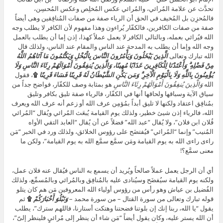
تحدَّث عن علامة المُرائي، والمُرائي عكس المُخلِص وعكس المُحسِن،
فالمُحزِن بل المُخيف في الحق أن الرياء صفة من صفات المُنافِقين وهى أيضاً
صفة من صفات الكافرين، فالكفّار يُراءون وهذا مفهوم لأن الكافر لا يطلب وجه
الله فيُرائي بعمله، وبالتالي الكافر لا يعمل عملاً كهذا، إذن إما أن يطلب بالعمل
وجه الله وإما أن يطلب به المدحة عند الناس والمقام عند الناس، ولذلك قال
الله تبارك وتعالى
الَّذِينَ يَبْخَلُونَ وَيَأْمُرُونَ النَّاسَ بِالْبُخْلِ وَيَكْتُمُونَ مَا آتَاهُمُ اللَّهُ
مِنْ فَضْلِهِ ۗ وَأَعْتَدْنَا لِلْكَافِرِينَ عَذَابًا مُهِينًا، وَالَّذِينَ يُنفِقُونَ أَمْوَالَهُمْ رِئَاءَ النَّاسِ وَلَا
يُؤْمِنُونَ بِاللَّهِ وَلَا بِالْيَوْمِ الْآخِرِ ۗ وَمَن يَكُنِ الشَّيْطَانُ لَهُ قَرِينًا فَسَاءَ قَرِينًا
۩
، فقول
الله
وَالَّذِينَ يُنفِقُونَ أَمْوَالَهُمْ رِئَاءَ النَّاسِ
هو بمثابة وصف للكفّار، فواضح جداً من
سياق الآية وسباقها ولحاقها أنها في الكفّار، فالرياء صفة تليق بكافر وتليق
بمُنافِق اعتقاد ولكنها لا تليق أبداً بمُؤمِن عرف الله أو زعم أنه عرف الله ويعرف
الله، فالرياء إذن شيئ خطير، ولذلك يوم القيامة يُبعَث المُرائي ويُقال “المُرائي
فُلان ابن فلان”، ولا يُقال “عبد الله” فضلاً عن أن يُقال “العابد التقي الأواه
المُنيب” وإنما “المُرائي” فيُفتضَح على رؤوس الخلائق، ولذلك ورد في الخبر “مَن
راءى راءى الله به يوم القيامة ومَن سمَّع سمَّع الله به يوم القيامة”، ولكن ما
معنى سمَّع؟!
أي أن الرجل يعمل عملاً صالحاً ويُريد أن يسمع به الناس فيُقال عنه فلان عمل،
ولكنه يوم القيامة سيُفضَح وسيُنادى عليه بالمُنافِق وبالمُرائي وبالمُسمِّع، ولذلك
الفُضيل بن عياش وهو رأس من رؤوس أولياء الله المعروفين مَن هم كان يتلو
قوله تبارك وتعالى من سورة القتال – من سورة محمد –
وَنَبْلُوَ أَخْبَارَكُمْ
۩
ثم
يقول “يا الله، ربنا إنك إن بلوتنا فضحتنا وهتكت أستارنا، فاللهم سترك”، يطلب
أن الله يستر عليه، وكان يقول أيضاً “مَن شاء أن ينظر إلى مُرائيٍ فلينظر إلىّ”،