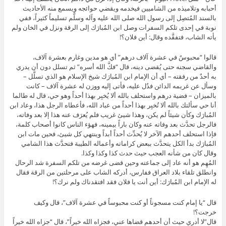
أحبابه وتلاميذه من الشاميين فيخدمه ويقضي حوائجه ويسمع منه الأحاديث
بالسند المُتصِل إلى رسول الله صلى الله عليه وآله وسلَّم تسليماً كثيراً، ففي
نوبة في إحدى تلكم السفرات وصل ابن المُبارَك إلى الرقة ونزل في الخان ولم
يأته الشاب، فتفقَّده وقال: أين فلان؟!
قالوا “محبوسٌ في عشرة آلاف درهم” أي هو مدين وغارم بعشرة آلاف،
والقاضي سجنه حتى يُقضى دينه، قال “فكَّ الله أسره” ثم تسلل دون أن يدري
به أحدٌ من رفقته – أي أن الإمام ابن المُبارَك شيخ الإسلام هو الذي تسلَّل –
وسأل عن غريمه الدائن فدُل عليه، فأتى إليه ووزن له عشرة آلاف – كانت
بالميزان – فضية درهم واستحلف بالله ألا يُخبِر بهذا أحداً وهو حي، قال له طالما
أنا حي سألتك بالله ألا تُخبِر بهذا أحداً من عباد الله، فأعطاه الرجل هذا، وعاد ابن
المُبارَك وكأن شيئاً لم يكن، وهذا شيئ غريب فلم يُعرَف عنه هذا إلا بعد وفاته،
فالرجل تحدَّث بعد وفاته عنه وكان باراً بيمينه، فهؤء الناس كانوا أصحاب كلمة،
فإذا استحلف أحدهم الآخر لا يُحدِّث أحداً أبداً وينتهي كل شيئ، فحين مات ابن
المُبارَك بدأ الكل يتحدَّث ببعض كراماته وأعماله الطيبة فتحدَّث هذا الشامي
وقال كان من شأنه العجب حيث حدث كذا وكذا وكذا.
المُهِم هو أنه عاد إلى جماعته وحين قضى غرضه من تلكم السفرة شد الرحال
وانطلق تلقاء بلاد العراق ففارس، أدركه الشاب على مرحلتين من الرقة فقال
له الإمام ابن المُبارَك: أين أنت يا فلان فقد افتقدناك ولم نرك؟!
قال “يا إمام كنت مسجوناً أو كنت محبوساً في عشرة آلاف”، قال وكيف
خرجت؟!
قال”لا أدري حيث أن أحدهم قضاها عني، فجزاه الله خيراً”، قال “جزاه الله خيراً