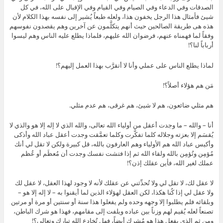
الصدقات وفي الدعاء وفي الصيام وفي القيام وفي الإقبال على الله، في كل
شيئ فأمثال هذا الرجل يخفون هذا، ولعله طبعاً يُشير إلى نفسه بهذا الكلام لأن
هذه هى طريقة الصالحين حيث أنهم يتكلَّمون عن آخرين وهم يقصدون نفوسهم
وفقاً لما فهمناه عنهم، فرضوان الله عليهم، فلماذا يطلع عليه الناس وهم ليسوا
أرباباً لنا؟!
لماذا يطلع الناس على عملي وأنا لا أتقرَّب بهذا العمل إليهم؟!
مَن هم هؤلاء أصلاً؟!
هم مثلي ضائعون، هم لا شيئ، هم غرقى، هم عدم مثلي.
أنا – والله – ما وجدت أعقل من أولياء الله تعالى، والله الذي لا إله إلا هو والذي لا
يُقسَم إلا بعزته وجلاله كلما تفكَّرت وكلما تعمَّقت وجدت أعقل عباد الله وأذكى
وأكيس عباد الله هم الأولياء وهم العارفون بالله، قل كبيرة ولكن لا تقل لي أنك
مُؤمِن وتُؤمِن بالله ولقاء الله ثم إذا فتشت نفسك وجدت أن مُعظَم أو عُظم
عملك لغير الله، فأين عقلك إذن؟!
لا عقل لك، لا تقل لي ولا تُحدِّثني عن عقلك لأنه لا وجود لهذا العقل، لا عقل لك
ولا عقل لي إذا كُنا هكذا، لكن العقل لهؤلاء الذين لما أيقنوا به – لا إله إلا هو –
وبلقائه فلم يطلبوا إلا وجهه وحده ولم يفعلوا هذا سنة أو سنتين أو مرة أو مرتين
تصنعاً لعله يُقيم لهم وزناً بين عباده ويلفت إلى مقامهم، فهذا هو شرك الباطن،
ومن ثم الذي يفعل هذا هو مُشرِك أيضاً، فهل تُخادِع الله تبارك وتعالى؟!