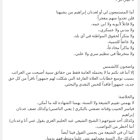
أما المستمعون لي أو لعدنان إبراهيم من يشبهنا
فلن تجدوا منهم مفجراً
ولا قاتلاً لأبويه ولا ابن عمه،
ولا مدني ولا عسكري،،
ولا منكراً لحقوق المواطنة في أي بلد،
ولا عائقاً للتنمية،
ولا ماكراً مخادعاً،
ولا منخرطاً في تنظيم سري ولا علني..
واضحون كالشمس
إلا أننا قد نكتم ما لا يحتمله العامة فقط من حقائق سنية أصبحت من الغرائب
بسبب توسع خطابات الغلاة الفارغة التي شكلت لهم جمهوراً نافراً من كل حق
جديد، جمهوراً فاقداً للحس النقدي والبحثي.
والخلاصة:
لا يهمني تقييم الشيعة ولا السنة، يهمنا الشهادة لله ما أمكن..
فياسر الحبيب وقناته تصفني بالبكري ( يعني الناصبي) وكذلك تصف عدنان
إبراهيم
وكذلك أحد شيوخهم ( الشيخ الشيعي عبد الحليم الغزي يقول عني أنا وعدنان)
أننا أخطر من النواصب..
كما أن في الشيعة من يحسن القول فينا أيضاً
وكذلك حال السنة معتدلهم يثني علينا ومتطرفهم يذمنا..