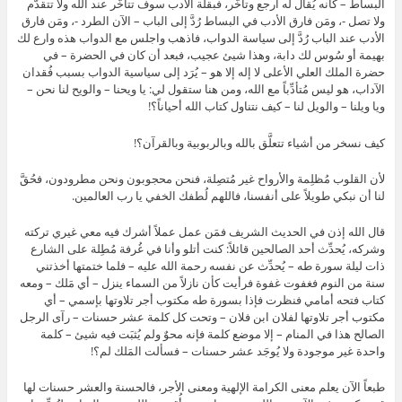
البساط – كأنه يُقال له ارجع وتأخَّر، فبقلة الأدب سوف تتأخَّر عند الله ولا تتقدَّم
ولا تصل -، ومَن فارق الأدب في البساط رُدَّ إلى الباب – الآن الطرد -، ومَن فارق
الأدب عند الباب رُدَّ إلى سياسة الدواب، فاذهب واجلس مع الدواب هذه وارع لك
بهيمة أو سُوس لك دابة، وهذا شيئ عجيب، فبعد أن كان في الحضرة – في
حضرة الملك العلي الأعلى لا إله إلا هو – يُرَد إلى سياسية الدواب بسبب فُقدان
الآداب، هو ليس مُتأدِّباً مع الله، ومن هنا ستقول لي: يا ويحنا – والويح لنا نحن –
ويا ويلنا – والويل لنا – كيف نتناول كتاب الله أحياناً؟!
كيف نسخر من أشياء تتعلَّق بالله وبالربوبية وبالقرآن؟!
لأن القلوب مُظلِمة والأرواح غير مُتصِلة، فنحن محجوبون ونحن مطرودون، فحُقَّ
لنا أن نبكي طويلاً على أنفسنا، فاللهم لُطفك الخفي يا رب العالمين.
قال الله إذن في الحديث الشريف فمَن عمل عملاً أشرك فيه معي غيري تركته
وشركه، يُحدِّث أحد الصالحين قائلاً: كنت أتلو وأنا في غُرفة مُطِلة على الشارع
ذات ليلة سورة طه – يُحدِّث عن نفسه رحمة الله عليه – فلما ختمتها أخذتني
سنة من النوم فغفوت غفوة فرأيت كأن نازلاً من السماء ينزل – أي مَلك – ومعه
كتاب فتحه أمامي فنظرت فإذا بسورة طه مكتوب أجر تلاوتها بإسمي – أي
مكتوب أجر تلاوتها لفلان ابن فلان – وتحت كل كلمة عشر حسنات – رآى الرجل
الصالح هذا في المنام – إلا موضع كلمة فإنه محوٌ ولم يُثبَت فيه شيئ – كلمة
واحدة غير موجودة ولا يُوجَد عشر حسنات – فسألت المَلك لم؟!
طبعاً الآن يعلم معنى الكرامة الإلهية ومعنى الأجر، فالحسنة والعشر حسنات لها