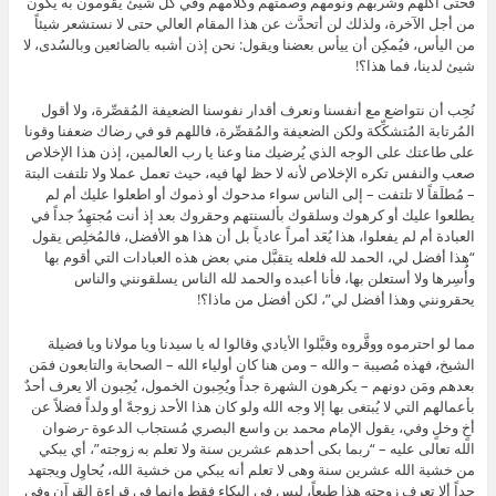
فحتى أكلهم وشربهم ونومهم وصمتهم وكلامهم وفي كل شيئ يقومون به يكون
من أجل الآخرة، ولذلك لن أتحدَّث عن هذا المقام العالي حتى لا نستشعر شيئاً
من اليأس، فيُمكِن أن ييأس بعضنا ويقول: نحن إذن أشبه بالضائعين وبالسُدى، لا
شيئ لدينا، فما هذا؟!
نُحِب أن نتواضع مع أنفسنا ونعرف أقدار نفوسنا الضعيفة المُقصِّرة، ولا أقول
المُرتابة المُتشكِّكة ولكن الضعيفة والمُقصِّرة، فاللهم قو في رضاك ضعفنا وقونا
على طاعتك على الوجه الذي يُرضيك منا وعنا يا رب العالمين، إذن هذا الإخلاص
صعب والنفس تكره الإخلاص لأنه لا حظ لها فيه، حيث تعمل عملا ولا تلتفت البتة
– مُطلَقاً لا تلتفت – إلى الناس سواء مدحوك أو ذموك أو اطعلوا عليك أم لم
يطلعوا عليك أو كرهوك وسلقوك بألسنتهم وحقروك بعد إذ أنت مُجتهِدٌ جداً في
العبادة أم لم يفعلوا، هذا يُعَد أمراً عادياً بل أن هذا هو الأفضل، فالمُخلِص يقول
“هذا أفضل لي، الحمد لله فلعله يتقبَّل مني بعض هذه العبادات التي أقوم بها
وأُسِرها ولا أستعلن بها، فأنا أعبده والحمد لله الناس يسلقونني والناس
يحقرونني وهذا أفضل لي”، لكن أفضل من ماذا؟!
مما لو احترموه ووقَّروه وقبَّلوا الأيادي وقالوا له يا سيدنا ويا مولانا ويا فضيلة
الشيخ، فهذه مُصيبة – والله – ومن هنا كان أولياء الله – الصحابة والتابعون فمَن
بعدهم ومَن دونهم – يكرهون الشهرة جداً ويُحِبون الخمول، يُحِبون ألا يعرف أحدٌ
بأعمالهم التي لا يُبتغى بها إلا وجه الله ولو كان هذا الأحد زوجةً أو ولداً فضلاً عن
أخٍ وخلٍ وفي، يقول الإمام محمد بن واسع البصري مُستجاب الدعوة -رضوان
الله تعالى عليه – “ربما بكى أحدهم عشرين سنة ولا تعلم به زوجته”، أي يبكي
من خشية الله عشرين سنة وهى لا تعلم أنه يبكي من خشية الله، يُحاوِل ويجتهد
جداً ألا تعرف زوجته هذا طبعاً، ليس في البكاء فقط وإنما في قراءة القرآن وفي