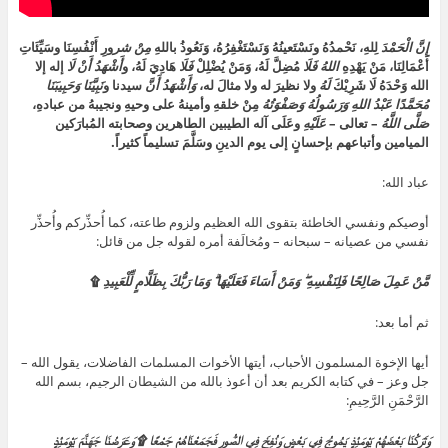
إِنَّ
الْحَمْدَ
لِلهِ، نَحْمدُهُ ونَسْتَعينُهُ وَنَسْتَغْفِرُهُ، وَنَعُوذُ باللهِ
مِنْ شر
ورِ أَنْفُسِنَا وسَيِّئَاتِ
أَعْمَالِنَا، مَنْ يَهْدِهِ
اللهُ
فَلَا
مُضِلَّ لَهُ، وَمَنْ يُضْلِلْ
فَلَا
هَادِيَ لَهُ، و
أَشْهَدُ أَنْ لَا
إله إلا
الله وَحْدَهُ لَا شَرِيْكَ
لَهُ
ولا نظيرَ له ولا مثالَ له،
وَأَشْهَدُ أَنَّ
سيدنا و
نَبِيَّنَا
وَحَبِيبَنَا
مُحَمَّدًا عَبْدُ اللهِ وَرَسُولُهُ وَصَفْوَتُهُ
مِنْ خلقهِ وأمينهُ على وحيهِ ونجيبهُ من عبادهِ،
صَلَّى اللَّهُ
– تعالى –
عَلَيْهِ
وعَلَى آله الطيبين الطاهرين وصحابته المُبارَكين
الميامين وأتباعهم بإحسانٍ إلى يوم الدينِ وسَلَّمَ تسليماً كثيراً.
عباد الله:
أوصيكم ونفسي الخاطئة بتقوى الله العظيم ولزوم طاعته، كما أُحذِّركم وأُحذِّر
نفسي من عصيانه – سبحانه – ومُخالَفة أمره لقوله جل من قائل:
مَّنْ عَمِلَ صَالِحًا فَلِنَفْسِهِ ۖ وَمَنْ أَسَاءَ فَعَلَيْهَا ۗ وَمَا رَبُّكَ بِظَلَّامٍ لِّلْعَبِيدِ
۩
ثم أما بعد:
أيها الإخوة المسلمون الأحباب، أيتها الأخوات المسلمات الفاضلات، يقول الله –
جل وعز – في كتابه الكريم بعد أن أعوذ بالله من الشيطان الرجيم، بسم الله
الرَّحْمَنِ الرَّحِيمِ:
وَتَرَكْنَا بَعْضَهُمْ يَوْمَئِذٍ يَمُوجُ فِي بَعْضٍ وَنُفِخَ فِي الصُّورِ فَجَمَعْنَاهُمْ جَمْعًا ۩ وَعَرَضْنَا جَهَنَّمَ يَوْمَئِذٍ