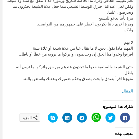
نعم تقييمنا الخاص وقراءتنا الخاصة للتاريخ ورموزه قد لا تتفق مع سنة ولا شيعة،
ولكن لعل اعتدالنا اخترق الوسط الشيعي مما جعل غلاة الشيعة يحذرون منا
ويحرضون علينا،
مرة بأننا ندعو للتشيع،
ومرة أخرى بأننا بكريون أخطر على جمهورهم من النواصب.
وليكن ..
لا يهم
المهم ماذا نقول نحن، لا ما يقال عنا من غلاة شيعة أو غلاة سنة
اقرءوا وخذوا منا الحق إن وجدتموه ، واتركوا ما ترونه من خطأ أو باطل.
حتى الشيعة والسلفية خذوا ما تجدون عندهم من حق واتركوا ما ترون أنه
باطل.
منهجنا اقرأ بصدق وابحث بصدق وحكم ضميرك وعقلك واستعن بالله.
المقال
شارك هذا الموضوع:
ا
ا
C
ا
ا
ا
المزيد
ن
ض
l
ن
ض
ن
ق
غ
i
ق
غ
ق
ر
ط
c
ر
ط
ر
ل
ل
k
ل
ل
ل
معجب بهذه:
ل
ل
t
ل
ت
ل
م
م
o
م
ش
م