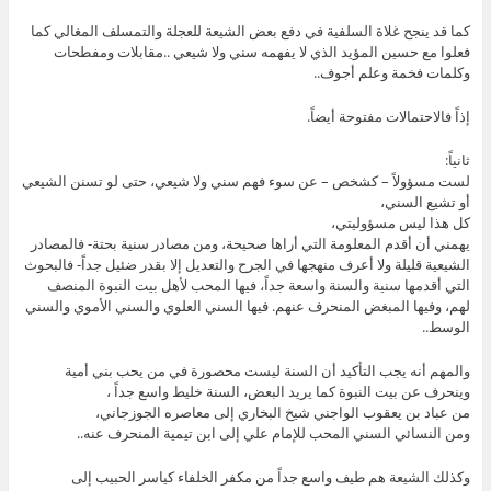
كما قد ينجح غلاة السلفية في دفع بعض الشيعة للعجلة والتمسلف المغالي كما
فعلوا مع حسين المؤيد الذي لا يفهمه سني ولا شيعي ..مقابلات ومفطحات
وكلمات فخمة وعلم أجوف..
إذاً فالاحتمالات مفتوحة أيضاً.
ثانياً:
لست مسؤولاً – كشخص – عن سوء فهم سني ولا شيعي، حتى لو تسنن الشيعي
أو تشيع السني،
كل هذا ليس مسؤوليتي،
يهمني أن أقدم المعلومة التي أراها صحيحة، ومن مصادر سنية بحتة- فالمصادر
الشيعية قليلة ولا أعرف منهجها في الجرح والتعديل إلا بقدر ضئيل جداً- فالبحوث
التي أقدمها سنية والسنة واسعة جداً، فيها المحب لأهل بيت النبوة المنصف
لهم، وفيها المبغض المنحرف عنهم. فيها السني العلوي والسني الأموي والسني
الوسط..
والمهم أنه يجب التأكيد أن السنة ليست محصورة في من يحب بني أمية
وينحرف عن بيت النبوة كما يريد البعض، السنة خليط واسع جداً ،
من عباد بن يعقوب الواجني شيخ البخاري إلى معاصره الجوزجاني،
ومن النسائي السني المحب للإمام علي إلى ابن تيمية المنحرف عنه..
وكذلك الشيعة هم طيف واسع جداً من مكفر الخلفاء كياسر الحبيب إلى