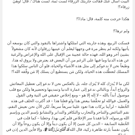
البيت أسأل عنك فقالت جاريتك الزرقاء لست ثمة، لست هناك”، قال: أوهيَ
زرقاء؟!
هكذا خرجت منه كلمة، قال: ماذا؟!
ولم ترها؟!
فسكت الربيع، وهذه جاريته التي امتلكها واشتراها بالنقود والتي كان بوسعه أن
يأتيها ولكنه لم ينظر مرة في وجهها ليعلم أن عينيها زرقاوان لأنه كان مشغولاً
بشيئ آخر وهو الله، فهذه حالة عجيبة من الإقبال على الله والإعراض والرغبة
عن هذه الدنيا وما فيها على الرغم من أن البعض قد يعترض ولا يروق له هذا،
وطبعاً نحن لا ندعوكم إلى مثل هذه الأشياء والحياة، فلو أن الناس سلكوا هذا
المسلك لتعطَّلت هذه الحياة، ولكن مَن يستطيع أن يسلك إلا مَن وفَّقه الله؟!
لكن ما لا يُدرَك كله لا يُترَك جله، بل بالعكس نحن لا ندعو إلى تعطيل المعائش
والزواج أبداً، وبالتالي ندعو إلى عمارة الدنيا وتمدينها وتحضيرها ولكن مع قلب
موصول أبداً بالله – لا إله إلا هو – ومع إخلاص حقيقي في النية وفي القول
والعمل، فوالله لو تحقَّقنا ببعض هذا ولو فعلنا هذا – قد أكثرت الحلف في هذه
الخُطبة – لرأينا بركات هذا تعود علينا سريعاً سريعاً، لكن الآن نحن نعيش النقم،
نقم التباغض والتناحر والتحارب والتكافر والتدابر والتشانؤ بإسم الدين وبإسم
الله ورسوله، لأننا فقدنا سر الإخلاص فلم نُعن بهذا، وجعلنا – كما قلت في
الخُطبة السابقة – الدين كل شيئ إلا أن يكون ديناً وإلا أن يكون روحاً وإلا أن
يكون نفساً بارئة طاهرة زكية، قال الله
قَدْ أَفْلَحَ مَنْ زَكَّاهَا ۩
،
وإلا فأين الدين إذن في