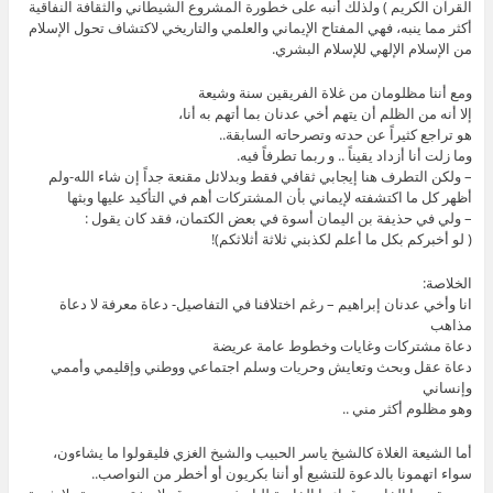
القرآن الكريم ) ولذلك أنبه على خطورة المشروع الشيطاني والثقافة النفاقية
أكثر مما ينبه، فهي المفتاح الإيماني والعلمي والتاريخي لاكتشاف تحول الإسلام
من الإسلام الإلهي للإسلام البشري.
ومع أننا مظلومان من غلاة الفريقين سنة وشيعة
إلا أنه من الظلم أن يتهم أخي عدنان بما أتهم به أنا،
هو تراجع كثيراً عن حدته وتصرحاته السابقة..
وما زلت أنا أزداد يقيناً .. و ربما تطرفاً فيه.
– ولكن التطرف هنا إيجابي ثقافي فقط وبدلائل مقنعة جداً إن شاء الله-ولم
أظهر كل ما اكتشفته لإيماني بأن المشتركات أهم في التأكيد عليها وبثها
– ولي في حذيفة بن اليمان أسوة في بعض الكتمان، فقد كان يقول :
( لو أخبركم بكل ما أعلم لكذبني ثلاثة أثلاثكم)!
الخلاصة:
انا وأخي عدنان إبراهيم – رغم اختلافنا في التفاصيل- دعاة معرفة لا دعاة
مذاهب
دعاة مشتركات وغايات وخطوط عامة عريضة
دعاة عقل وبحث وتعايش وحريات وسلم اجتماعي ووطني وإقليمي وأممي
وإنساني
وهو مظلوم أكثر مني ..
أما الشيعة الغلاة كالشيخ ياسر الحبيب والشيخ الغزي فليقولوا ما يشاءون،
سواء اتهمونا بالدعوة للتشيع أو أننا بكريون أو أخطر من النواصب..