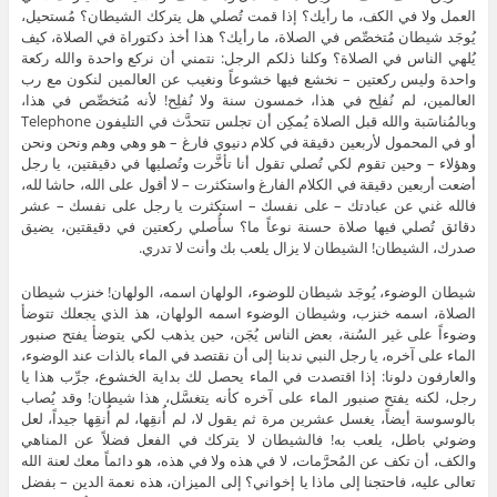
العمل ولا في الكف، ما رأيك؟ إذا قمت تُصلي هل يتركك الشيطان؟ مُستحيل،
يُوجَد شيطان مُتخصِّص في الصلاة، ما رأيك؟ هذا أخذ دكتوراة في الصلاة، كيف
يُلهي الناس في الصلاة؟ وكلنا ذلكم الرجل: نتمني أن نركع واحدة والله ركعة
واحدة وليس ركعتين – نخشع فيها خشوعاً ونغيب عن العالمين لنكون مع رب
العالمين، لم نُفلِح في هذا، خمسون سنة ولا نُفلِح! لأنه مُتخصِّص في هذا،
وبالمُناسَبة والله قبل الصلاة يُمكِن أن تجلس تتحدَّث في التليفون Telephone
أو في المحمول لأربعين دقيقة في كلام دنيوي فارغ – هو وهي وهم ونحن ونحن
وهؤلاء – وحين تقوم لكي تُصلي تقول أنا تأخَّرت وتُصليها في دقيقتين، يا رجل
أضعت أربعين دقيقة في الكلام الفارغ واستكثرت – لا أقول على الله، حاشا لله،
فالله غني عن عبادتك – على نفسك – استكثرت يا رجل على نفسك – عشر
دقائق تُصلي فيها صلاة حسنة نوعاً ما؟ سأُصلي ركعتين في دقيقتين، يضيق
صدرك، الشيطان! الشيطان لا يزال يلعب بك وأنت لا تدري.
شيطان الوضوء، يُوجَد شيطان للوضوء، الولهان اسمه، الولهان! خنزب شيطان
الصلاة، اسمه خنزب، وشيطان الوضوء اسمه الولهان، هذ الذي يجعلك تتوضأ
وضوءاً على غير السُنة، بعض الناس يُجَن، حين يذهب لكي يتوضأ يفتح صنبور
الماء على آخره، يا رجل النبي ندبنا إلى أن نقتصد في الماء بالذات عند الوضوء،
والعارفون دلونا: إذا اقتصدت في الماء يحصل لك بداية الخشوع، جرِّب هذا يا
رجل، لكنه يفتح صنبور الماء على آخره كأنه يتغسَّل، هذا شيطان! وقد يُصاب
بالوسوسة أيضاً، يغسل عشرين مرة ثم يقول لا، لم أُنقِها، لم أُنقِها جيداً، لعل
وضوئي باطل، يلعب به! فالشيطان لا يتركك في الفعل فضلاً عن المناهي
والكف، أن تكف عن المُحرَّمات، لا في هذه ولا في هذه، هو دائماً معك لعنة الله
تعالى عليه، فاحتجنا إلى ماذا يا إخواني؟ إلى الميزان، هذه نعمة الدين – بفضل