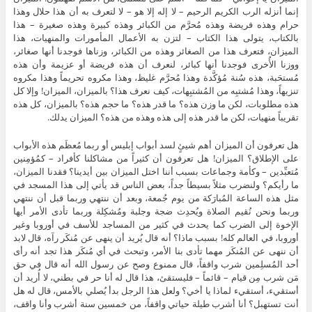
إنما أنزله الرب الكريم الرحيم – لا إله إلا هو – لا لتعرف به أن هذا حلال وهذا
حرام وهذه فريضة وهذه مُحرَّم من الكبائر وهذه كبيرة وهذه صغيرة – هذا
بالكتاب، يتولى هذا الكتاب – لتزن به الأعمال المأمورات والمنهيات، هذا
الميزان، فتعرف هذا من الصغائر وهذه من الكبائر، وزناها فوجدنا أنها صغائر،
ووزنا الأُخرى فوجدنا أنها كبائر، لنعرف أن هذه فريضة أو عزيمة وأن هذه
مُستحَبة، هذه سُنة مُؤكَّدة وهذا مُحرَّم غليظ، وهذا مكروه تحريماً وهذا مكروه
تنزيهاً، وهذا مُشتبِه من المُشتبِهات، كيف نعرف هذا؟ بالميزان، الميزان! وإلا كل
هذه مطلوبات، لكن ما وزن هذه؟ ما قدر هذه؟ ما حجم هذه؟ بالميزان، كل هذه
تقريباً منهيات، لكن ما قدر هذه إلى هذه وهذه من هذه؟ الميزان يدلك.
هل تعرفون أن الميزان أهم شيئٍ لسد أبواب إبليس أو ربما مُعظَم هذه الأبواب
على الإطلاق؟ الميزان! هل تعرفون أن كثيراً من مشاكلنا كأفراد – كمُؤمِنين
مُتعبِّدين – وكأمة وجماعات بسبب أننا اختل الميزان بين أيدينا؟ فقدنا الميزان،
ما رأيكم؟ ولنضرب مثلاً بسيطاً جداً، بعض الناس قد يأتي إلى هذا المسجد في
مثل هذه الساعة المُبارَكة من يوم جُمعة، وبعد أن ننتهي وربما قبل أن ننتهي
وربما ونحن نُقيم الصلاة ويُحدِث ضجة وجلبة ومُشكِلة وربما تأدى الأمر أيها
الإخوة إلى الضرب كما يحدث في كثير من المساجد للأسف في أوروبا وغير
أوروبا، في العالم كله! بسبب ماذا؟ أنه قال يُريد أن ينهى عن مُنكَر رآه، قال لابد
أن ننهى عن المُنكَر مهما تأدى بنا الأمر، وتبحث في أي مُنكَر هذا تجد أنه رأى
أحد المُسلِمين شرب واقفاً، قال ممنوع وصح عن رسول الله أنه قال في حق
مَن شرب مِن قيام – قائماً – فليستقئ، هذا قال له أنا حر في بطني، لا أُريد أن
أستقيء، أستقيء لماذا يا أخي؟ ولعل هذا الرجل بدأ يُصلي بالأمس، قال له هل
أنت تستهبل؟ أنا أشرب طيلة حياتي واقفاً، من خمسين سنة أشرب وأنا واقف،