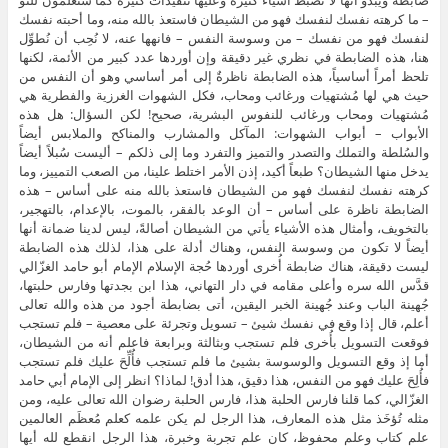
ضابطة ويبدو أنها لا تضبط أشياء كثيرة وعليها تنقيدات كثيرة كما ستعلمون للتو
– ما كرهته نفسك لنفسك فهو من الشيطان فاستعذ بالله منه، وما أحبته نفسك
لنفسك فهو من نفسك – من وسوسة النفس – فانهها عنه، لا نُحِب أن نُطوِّل
هنا، هذه الضابطة في نظري غير دقيقة وإن أوردها عدد كبير من الأئمة، لكنها
تلحظ أمراً أساسياً، هذه الضابطة ناظرةٌ إلى أمر أساسي وهو أن النفس من
حيث هي لها مُشتهيات ورغائب ومحاب، فكل الشهوات الغرزية والفطرية هي
مُشتهيات ومحاب ورغائب للنفوس البشرية، صحيح! لكن السؤال: هل هذه
الأبواب – أبواب الشهوات: المآكل والمشارب والمناكح والملابس أيضاً
والسُلطة والتملك والتصدر والتميز والتفرد وما إلى ذلكم – أليست سُبلاً أيضاً
يدخل منها الشيطان؟ طبعاً أكيد، إذن الأمر اختلط علينا، من الصعب التمييز، وما
كرهته نفسك لنفسك فهو من الشيطان فاستعذ بالله منه على أساس – هذه
الضابطة ناظرة على أساس – أن الوعد بالفقر، بالموت، بالإعدام، بالتهجير،
بالتخويف، وأمثال هذه الأشياء يأتي من الشيطان أصالةً، ليس لدينا ضمانة أنها
أيضاً لا تكون من وسوسة النفس، وهناك أدلة على هذا، لذلك هذه الضابطة
ليست دقيقة، هناك ضابطة أُخرى أوردها حُجة الإسلام الإمام أبو حامد الغزّالي
قدَّس الله سره وأعلى مقامه في دار التهاني، هذا ابن بجدتها وفارس حلبتها،
جُهينة الباب وعند جُهينة الخبر اليقين، أتى بضابطة أجود من هذه والله تعالى
أعلم، قال إذا وقع في نفسك شيئ – تسويل وتجرئة على معصية – فلم تستجب
فوقعت التسويل بأُخرى فلم تستجب وبثالثة وبرابعة فاعلم أنه من الشيطان،
أما إذ وقع التسويل والوسوسة بشيئ ما فلم تستجب فأُلِّحَ عليك فلم تستجب
فأُلِحَ عليك فهو من النفس، هذا دقيق، هذا أدق! لماذا؟ انظر إلى الإمام أبي حامد
الغزّالي، كما قلنا فارس الحلبة هذا، فارس الحلبة رضوان الله تعالى عليه، ومن
مثله تُؤخَذ مثل هذه المعارف، هذا الرجل لم يكن علمه كعلم مُعظَم العالمين
علم كتاب وعلم محفوظ، كان علم تجربة وخبرة، هذا الرجل انقطع لله أيها