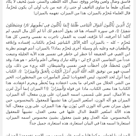
فاسق وضال ولعين وفاجر ووقح، نسأل الله اللطف والستر، شيئ مُخيف لا يكاد
يُصدَّق، طبعاً ما ساوى التأفيف أو حتى زاد عنه من باب أولى أن يكون مُحرَّماً،
قال العلماء مُحرَّم بالميزان، هذا من الميزان، تفهمه بالميزان!
إِنَّ الَّذِينَ يَأْكُلُونَ أَمْوَالَ الْيَتَامَى ظُلْمًا إِنَّمَا يَأْكُلُونَ فِي بُطُونِهِمْ نَارًا وَسَيَصْلَوْنَ
سَعِيرًا
۩، في سورة النساء، هنا قد يقول أحدهم لك أنا لم آكل مال اليتيم، لم
آكله! أنا أحرقته، أنا غرَّقته، لعبت به القمار، تاجرت به نفسي وخسر، كل هذا
مُحرَّم – كله – بالميزان، أكله الأكل المُباشِر مُحرَّم بالكتاب، إفساده وإتلافه
والطُغيان فيه وعليه بأي وسيلة أُخرى مُحرَّم بماذا؟ بالميزان، أنتم فهمتم نظرية
ابن القيم، في الحقيقة أنا خطر لي خاطر في تفسير هذه الآية الجليلة وتتبعت
عدداً من التفاسير، الذي لاح لي – والله تبارك وتعالى أعلم وأحكم – هو هذا، وقد
أكون مُخطئاً، فإن أخطأت فمن نفسي والشيطان، الله بريء من ذلك، وإن
أصبت فهو من توفيق الله،
اللَّهُ الَّذِي أَنزَلَ الْكِتَابَ بِالْحَقِّ وَالْمِيزَانَ ۗ
۩، الكتاب
إنما أُنزِل لحد الحدود، ليس العقوبات! ليُميِّز المأمورات من المحظورات، الخير
من الشر، الحلال من الحرام، ما يجب اعتقاده وما يُحظَر ويحرم اعتقاده، هذا
الكتاب! هذا معنى الكتاب، ماذا عن قوله
وَالْمِيزَانَ ۗ
۩؟ الميزان إنما أُنزِلَ لتزن
به الأعمال، اسم على مُسمى، اسمه الميزان، على وزن مفعال، آلة الميزان،
الميزان هو آله الوزن، استُعير الميزان هنا تشبيهاً للمعقول بالمحسوس، حين
نقول ميزان نعني آلة الوزن التي يُوزَن بها، هذا الميزان، على وزن مفعال، آلة!
هذه الآلة استُعير اللفظ الدال عليها في معنى العدل، تشبيهاً للمعقول
بالمحسوس، شبَّه العدل وهو شيئ معقول بشيئ محسوس اسمه الميزان،
استعارة! اسمه هذا في البيان استعارة، هذه استعارة، جميل جداً!
الميزان يا إخواني – كما قلنا – اسم على مُسمى، من الاسم تفهمون! الميزان