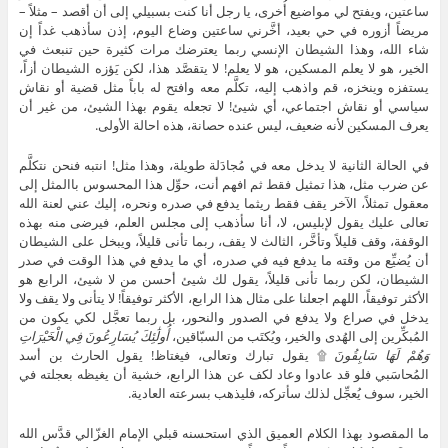
ساعتين، ويفتح لي مواضيع أُخرى، يا رجل أنا كنت بسبيلي إلى أن أقصد – مثلاً –
مريضاً أزوره في حي بعيد، أخَّرني ساعتين وضاع اليوم، إذن سأذهب غداً إن
شاء الله، وهذا الشيطان الإنسي ربما يعترضك مرات كثيرة حين تنبعث في
الخير، هو لا يعلم المسكين، هو لا يعلم! لا يتقصَّد هذا، لكن يَؤزه الشيطان أزاً،
يستفزه وينخزه، قم واذهب إليه، تكلَّم معه وافتح له باباً مثل قضية أو نقاش
سياسي أو نقاش اجتماعي، أي شيئ! لا تجعله يقوم بهذا الشيئ، من غير أن
يعرف المسكين لأنه ضعيف، ليس عنده حصانة، هذه احالة الأولى.
في الحالة الثانية لا يدخل معه في مُجادَلة طويلة، وهذا مثل! انتبه فنحن نتكلَّم
عن ضرب مثل، هذا تمثيل فقط ثم افهم أنت، حوِّل هذا المحسوس باالمثل إلى
معقول تمثلاً، الآخر يقف فقط ريثما يدفع في صدره ونحره، إليك عني لعنة الله
تعالى عليك يقول لإبليس، لا، أنا سأذهب إلى مجلس العلم، فيرضى منه بهذه
الوقفة، وقف قليلاً وتأخَّر، الثالث لا يقف، ربما تأنى قليلاً، ويبخل على الشيطان
أن يُضيِّع من وقته ما يدفع فيه في صدره، أي ما يدفع في هذا الوقت في صدر
الشيطان، لكن ربما تأنى قليلاً، يقول لك شيئ أحسن من لا شيئ، الرابع هو
الأكثر توفيقاً، اللهم اجعلنا على مثال هذا الرابع، الأكثر توفيقاً! لا يتأنى ولا يقف ولا
يدخل في صراع ولا يدفع في الصدور والنحور، بل ربما تعجَّل لكي يكون من
المُبكِّرين إلى الهُدى والخير، ويُكتَب من السبّاقين،
أُولَٰئِكَ يُسَارِعُونَ فِي الْخَيْرَاتِ
وَهُمْ لَهَا سَابِقُونَ
۩ يقول تبارك وتعالى، فيغتاظ! يقول الحارث بن أسد
المُحاسَبي فلو قد عادوا وعاد لكف عن هذا الرابع، خشية أن يغيظه بعجلته في
الخير، سوف يُعجِّل لذلك سأتركه، فليذهب بسرعته العادية.
ما المقصود بهذا الكلام العميق الذي استحسنه قبلي الإمام الغزّالي قدَّس الله