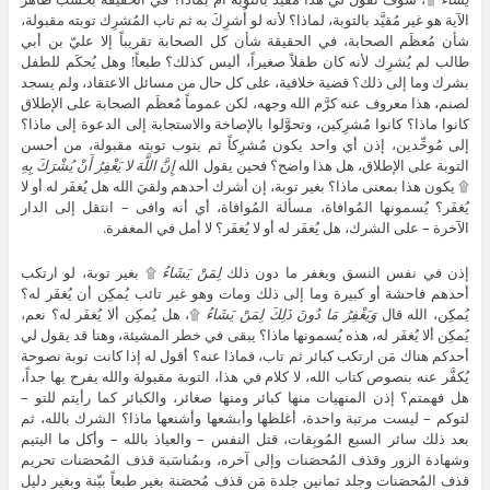
الآية هو غير مُقيَّد بالتوبة، لماذا؟ لأنه لو أُشرِكَ به ثم تاب المُشرِك توبته مقبولة،
شأن مُعظَم الصحابة، في الحقيقة شأن كل الصحابة تقريباً إلا عليّ بن أبي
طالب لم يُشرِك لأنه كان طفلاً صغيراً، أليس كذلك؟ طبعاً! وهل يُحكَم للطفل
بشرك وما إلى ذلك؟ قضية خلافية، على كل حال من مسائل الاعتقاد، ولم يسجد
لصنم، هذا معروف عنه كرَّم الله وجهه، لكن عموماً مُعظَم الصحابة على الإطلاق
كانوا ماذا؟ كانوا مُشرِكين، وتحوَّلوا بالإصاخة والاستجابة إلى الدعوة إلى ماذا؟
إلى مُوحِّدين، إذن أي واحد يكون مُشرِكاً ثم يتوب توبته مقبولة، من أحسن
التوبة على الإطلاق، هل هذا واضح؟ فحين يقول الله
إِنَّ اللَّهَ لا يَغْفِرُ أَنْ يُشْرَكَ بِهِ
۩ يكون هذا بمعنى ماذا؟ بغير توبة، إن أشرك أحدهم ولقيَ الله هل يُغفَر له أو لا
يُغفَر؟ يُسمونها المُوافاة، مسألة المُوافاة، أي أنه وافى – انتقل إلى الدار
الآخرة – على الشرك، هل يُغفَر له أو لا يُغفَر؟ لا أمل في المغفرة.
إذن في نفس النسق ويغفر ما دون ذلك
لِمَنْ يَشَاءُ
۩ بغير توبة، لو ارتكب
أحدهم فاحشة أو كبيرة وما إلى ذلك ومات وهو غير تائب يُمكِن أن يُغفَر له؟
يُمكِن، الله قال
وَيَغْفِرُ مَا دُونَ ذَلِكَ لِمَنْ يَشَاءُ
۩، هل يُمكِن ألا يُغفَر له؟ نعم،
يُمكِن ألا يُغفَر له، هذه يُسمونها ماذا؟ يبقى في خطر المشيئة، وهنا قد يقول لي
أحدكم هناك مَن ارتكب كبائر ثم تاب، فماذا عنه؟ أقول له إذا كانت توبة نصوحة
يُكفَّر عنه بنصوص كتاب الله، لا كلام في هذا، التوبة مقبولة والله يفرح بها جداً،
هل فهمتم؟ إذن المنهيات منها كبائر ومنها صغائر، والكبائر كما رأيتم للتو –
لتوكم – ليست مرتبة واحدة، أغلظها وأبشعها وأشنعها ماذا؟ الشرك بالله، ثم
بعد ذلك سائر السبع المُوبِقات، قتل النفس – والعياذ بالله – وأكل ما اليتيم
وشهادة الزور وقذف المُحصَنات وإلى آخره، وبمُناسَبة قذف المُحصَنات تحريم
قذف المُحصَنات وجلد ثمانين جلدة مَن قذف مُحصَنة بغير طبعاً بيّنة وبغير دليل