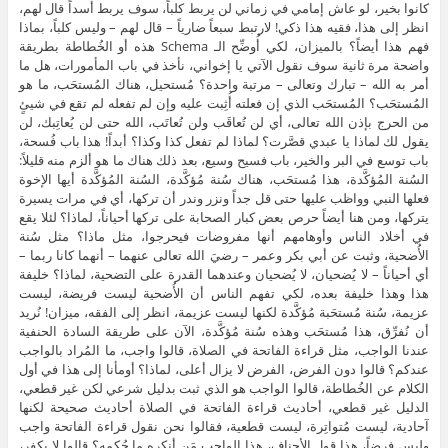
كانوا بخير، لو عاش إمامي في زماني لن يربط كلباً، سوف يربط أسداً قال لهم،
انظر إلى هذا، فقيه هذا ذكي! لارتبط سبعاً ضارياً – قال لهم – وليس كلباً، بماذا
فهم هذا أيضاً؟ بالميزان، لكي أُوضِّح الـ Schema هذه أو الخُطاطة بطريقة
واضحة مرة ثانية سوف نقول الآتي يا إخواني، نأخذ في باب المأمورات، هل ما
أمر به الله – تبارك وتعالى – مرتبة واحدة؟ مُستحيل، هناك المُستحَب، ما هو
المُستحَب؟ المُستحَب الذي إن فعلته أُثِبت عليه وإن لم تفعله لم تقع في شيئٍ
من الحرج بإذن الله تعالى، أي لن تُعاقَب ولن تُعاتَب، الله حتى لن يُعاتِبك، لن
يقول لك لماذا يا عبدي قصَّرت؟ لماذا لم تفعل كذا وكذا؟ أبداً! هذا باب فُسحة،
باب توسع في البر والخير، باب فسيح وسيع، بعد ذلك هناك ما هو ألزم منه قليلاً:
السُنة المُؤكَّدة، هذا مُستحَب، هناك سُنة مُؤكَّدة، السُنة المُؤكَّدة أيها الإخوة
فعلها النبي وواظب عليها حتى قل جداً ونزر وندر أن تركها، أي في مرات يسيرة
يتركها، ومن هنا أيضاً حرص بعض كبار الصحابة على تركها أحياناً، لماذا؟ لئلا يقع
في أخلاد الناس وأوهامهم أنها مفروضات فيحرجوا، مثل ماذا؟ مثل سُنة
الأُضحية، وثبت عن أبي بكر وعمر – رضيَ الله تعالى عنهما – أنهما كانا ربما –
أي أحياناً – لا يُضحيان، لا يُضحيان وعندهما القدرة على التضحية، لماذا؟ خليفة
هذا وهذا خليفة بعده، لكي تفهم الناس أن الأُضحية ليست فريضة، ليست
عزيمة، سُنة مُستحَبة مُؤكَّدة لكنها ليست عزيمة، انظر إلى الفقه، ميزان! نُريد
أن نُفرِّق، هذا مُستحَب وهذه سُنة مُؤكَّدة، الآن على طريقة السادة الحنفية
عندنا الواجب، مثل قراءة الفاتحة في الصلاة، قالوا واجب، ما المُراد بالواجب
عندكم؟ قالوا دون الفرض، الفرض لا يزال أعلى، لماذا؟ أومأنا إلى هذا في أول
الكلام عن الخُطاطة، قالوا الواجب هو الذي ثبت بدليل شرعي لكن غير قطعي،
الدليل غير قطعي، أحاديث قراءة الفاتحة في الصلاة أحاديث صحيحة لكنها
آحادية، ليست مُتواتِرة، ليست قطعية، فقالوا نحن نقول قراءة الفاتحة واجب
وليس فرضاً، هذا قول الأحناف، هذا الواجب مَن أنكره ما حُكمه؟ قالوا لا يكفر،