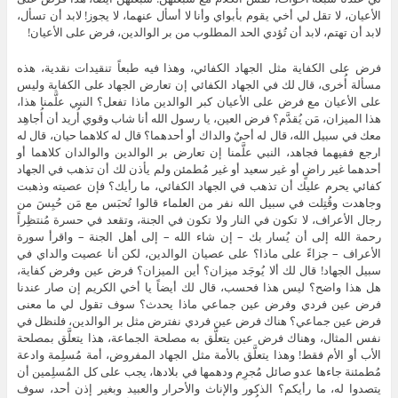
الأعيان، لا تقل لي أخي يقوم بأبواي وأنا لا أسأل عنهما، لا يجوز! لابد أن تسأل،
لابد أن تهتم، لابد أن تُؤدي الحد المطلوب من بر الوالدين، فرض على الأعيان!
فرض على الكفاية مثل الجهاد الكفائي، وهذا فيه طبعاً تنقيدات نقدية، هذه
مسألة أُخرى، قال لك في الجهاد الكفائي إن تعارض الجهاد على الكفاية وليس
على الأعيان مع فرض على الأعيان كبر الوالدين ماذا تفعل؟ النبي علَّمنا هذا،
هذا الميزان، مَن يُقدَّم؟ فرض العين، يا رسول الله أنا شاب وقوي أُريد أن أُجاهِد
معك في سبيل الله، قال له أحيٌ والداك أو أحدهما؟ قال له كلاهما حيان، قال له
ارجع ففيهما فجاهد، النبي علَّمنا إن تعارض بر الوالدين والوالدان كلاهما أو
أحدهما غير راضٍ أو غير سعيد أو غير مُطمئن ولم يأذن لك أن تذهب في الجهاد
كفائي يحرم عليك أن تذهب في الجهاد الكفائي، ما رأيك؟ فإن عصيته وذهبت
وجاهدت وقُتِلت في سبيل الله نفر من العلماء قالوا تُحبَس مع مَن حُبِسَ من
رجال الأعراف، لا تكون في النار ولا تكون في الجنة، وتقعد في حسرة مُنتظِراً
رحمة الله إلى أن يُسار بك – إن شاء الله – إلى أهل الجنة – واقرأ سورة
الأعراف – جزاءً على ماذا؟ على عصيان الوالدين، لكن أنا عصيت والداي في
سبيل الجهاد! قال لك ألا يُوجَد ميزان؟ أين الميزان؟ فرض عين وفرض كفاية،
هل هذا واضح؟ ليس هذا فحسب، قال لك أيضاً يا أخي الكريم إن صار عندنا
فرض عين فردي وفرض عين جماعي ماذا يحدث؟ سوف تقول لي ما معنى
فرض عين جماعي؟ هناك فرض عين فردي نفترض مثل بر الوالدين، فلنظل في
نفس المثال، وهناك فرض عين يتعلَّق به مصلحة الجماعة، هذا يتعلَّق بمصلحة
الأب أو الأم فقط! وهذا يتعلَّق بالأمة مثل الجهاد المفروض، أمة مُسلِمة وادعة
مُطمئنة جاءها عدو صائل مُجرِم ودهمها في بلادها، يجب على كل المُسلِمين أن
يتصدوا له، ما رأيكم؟ الذكور والإناث والأحرار والعبيد وبغير إذن أحد، سوف