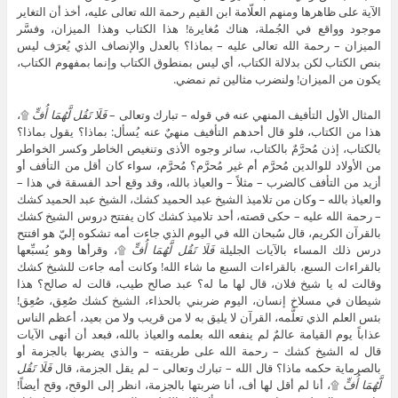
الآية على ظاهرها ومنهم العلّامة ابن القيم رحمة الله تعالى عليه، أخذ أن التغاير
موجود وواقع في الجُملة، هناك مُغايرة! هذا الكتاب وهذا الميزان، وفسَّر
الميزان – رحمة الله تعالى عليه – بماذا؟ بالعدل والإنصاف الذي يُعرَف ليس
بنص الكتاب لكن بدلالة الكتاب، أي ليس بمنطوق الكتاب وإنما بمفهوم الكتاب،
يكون من الميزان! ولنضرب مثالين ثم نمضي.
المثال الأول التأفيف المنهي عنه في قوله – تبارك وتعالى –
فَلَا تَقُل لَّهُمَا أُفٍّ
۩،
هذا من الكتاب، فلو قال أحدهم التأفيف منهيٌ عنه يُسأل: بماذا؟ يقول بماذا؟
بالكتاب، إذن مُحرَّمٌ بالكتاب، سائر وجوه الأذى وتنغيص الخاطر وكسر الخواطر
من الأولاد للوالدين مُحرَّم أم غير مُحرَّم؟ مُحرَّم، سواء كان أقل من التأفف أو
أزيد من التأفف كالضرب – مثلاً – والعياذ بالله، وقد وقع أحد الفسقة في هذا –
والعياذ بالله – وكان من تلاميذ الشيخ عبد الحميد كشك، الشيخ عبد الحميد كشك
– رحمة الله عليه – حكى قصته، أحد تلاميذ كشك كان يفتتح دروس الشيخ كشك
بالقرآن الكريم، قال سُبحان الله في اليوم الذي جاءت أمه تشكوه إليّ هو افتتح
درس ذلك المساء بالآيات الجليلة
فَلَا تَقُل لَّهُمَا أُفٍّ
۩، وقرأها وهو يُسبِّعها
بالقراءات السبع، بالقراءات السبع ما شاء الله! وكانت أمه جاءت للشيخ كشك
وقالت له يا شيخ فلان، قال لها ما له؟ عبد صالح طيب، قالت له صالح؟ هذا
شيطان في مسلاخ إنسان، اليوم ضربني بالحذاء، الشيخ كشك صُعِق، صُعِق!
بئس العلم الذي تعلَّمه، القرآن لا يليق به لا من قريب ولا من بعيد، أعظم الناس
عذاباً يوم القيامة عالمٌ لم ينفعه الله بعلمه والعياذ بالله، فبعد أن أنهى الآيات
قال له الشيخ كشك – رحمة الله على طريقته – والذي يضربها بالجزمة أو
بالصرماية حكمه ماذا؟ قال الله – تبارك وتعالى – لم يقل الجزمة، قال
فَلَا تَقُل
لَّهُمَا أُفٍّ
۩، أنا لم أقل لها أف، أنا ضربتها بالجزمة، انظر إلى الوقح، وقح أيضاً!