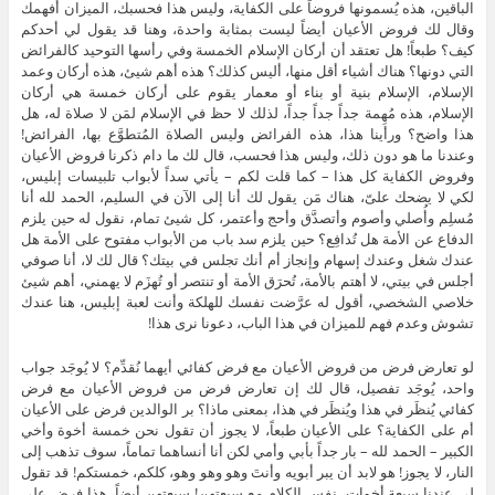
الباقين، هذه يُسمونها فروضاً على الكفاية، وليس هذا فحسبك، الميزان أفهمك
وقال لك فروض الأعيان أيضاً ليست بمثابة واحدة، وهنا قد يقول لي أحدكم
كيف؟ طبعاً! هل تعتقد أن أركان الإسلام الخمسة وفي رأسها التوحيد كالفرائض
التي دونها؟ هناك أشياء أقل منها، أليس كذلك؟ هذه أهم شيئ، هذه أركان وعمد
الإسلام، الإسلام بنية أو بناء أو معمار يقوم على أركان خمسة هي أركان
الإسلام، هذه مُهِمة جداً جداً جداً، لذلك لا حظ في الإسلام لمَن لا صلاة له، هل
هذا واضح؟ ورأينا هذا، هذه الفرائض وليس الصلاة المُتطوَّع بها، الفرائض!
وعندنا ما هو دون ذلك، وليس هذا فحسب، قال لك ما دام ذكرنا فروض الأعيان
وفروض الكفاية كل هذا – كما قلت لكم – يأتي سداً لأبواب تلبيسات إبليس،
لكي لا يضحك علىّ، هناك مَن يقول لك أنا إلى الآن في السليم، الحمد لله أنا
مُسلِم وأُصلي وأصوم وأتصدَّق وأحج وأعتمر، كل شيئ تمام، نقول له حين يلزم
الدفاع عن الأمة هل تُدافِع؟ حين يلزم سد باب من الأبواب مفتوح على الأمة هل
عندك شغل وعندك إسهام وإنجاز أم أنك تجلس في بيتك؟ قال لك لا، أنا صوفي
أجلس في بيتي، لا أهتم بالأمة، تُحرَق الأمة أو تنتصر أو تُهزَم لا يهمني، أهم شيئ
خلاصي الشخصي، أقول له عرَّضت نفسك للهلكة وأنت لعبة إبليس، هنا عندك
تشوش وعدم فهم للميزان في هذا الباب، دعونا نرى هذا!
لو تعارض فرض من فروض الأعيان مع فرض كفائي أيهما نُقدِّم؟ لا يُوجَد جواب
واحد، يُوجَد تفصيل، قال لك إن تعارض فرض من فروض الأعيان مع فرض
كفائي يُنظَر في هذا ويُنظَر في هذا، بمعنى ماذا؟ بر الوالدين فرض على الأعيان
أم على الكفاية؟ على الأعيان طبعاً، لا يجوز أن تقول نحن خمسة أخوة وأخي
الكبير – الحمد لله – بار جداً بأبي وأمي لكن أنا أنساهما تماماً، سوف تذهب إلى
النار، لا يجوز! هو لابد أن يبر أبويه وأنتَ وهو وهو وهو، كلكم، خمستكم! قد تقول
لي عندنا سبعة أخوات، نفس الكلام مع سبعتهن! سبعتهن أيضاً، هذا فرض على