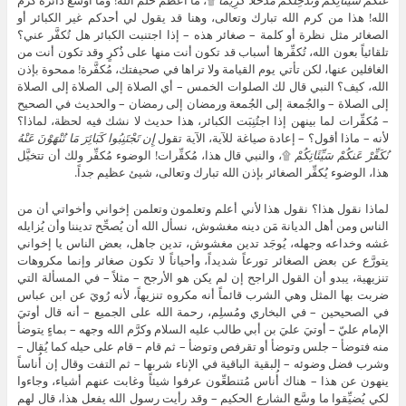
الله! هذا من كرم الله تبارك وتعالى، وهنا قد يقول لي أحدكم غير الكبائر أو
الصغائر مثل نظرة أو كلمة – صغائر هذه – إذا اجتنبت الكبائر هل تُكفَّر عني؟
تلقائياً بعون الله، تُكفِّرها أسباب قد تكون أنت منها على ذُكرٍ وقد تكون أنت من
الغافلين عنها، لكن تأتي يوم القيامة ولا تراها في صحيفتك، مُكفَّرة! ممحوة بإذن
الله، كيف؟ النبي قال لك الصلوات الخمس – أي الصلاة إلى الصلاة إلى الصلاة
إلى الصلاة – والجُمعة إلى الجُمعة ورمضان إلى رمضان – والحديث في الصحيح
– مُكفِّرات لما بينهن إذا اجتُنِبَت الكبائر، هذا حديث لا نشك فيه لحظة، لماذا؟
لأنه – ماذا أقول؟ – إعادة صياغة للآية، الآية تقول
إِن تَجْتَنِبُوا كَبَائِرَ مَا تُنْهَوْنَ عَنْهُ
نُكَفِّرْ عَنكُمْ سَيِّئَاتِكُمْ
۩، والنبي قال هذا، مُكفِّرات! الوضوء مُكفِّر ولك أن تتخيَّل
هذا، الوضوء يُكفِّر الصغائر بإذن الله تبارك وتعالى، شيئ عظيم جداً.
لماذا نقول هذا؟ نقول هذا لأني أعلم وتعلمون وتعلمن إخواني وأخواتي أن من
الناس ومن أهل الديانة مَن دينه مغشوش، نسأل الله أن يُصحِّح تديننا وأن يُزايله
غشه وخداعه وجهله، يُوجَد تدين مغشوش، تدين جاهل، بعض الناس يا إخواني
يتورَّع عن بعض الصغائر تورعاً شديداً، وأحياناً لا تكون صغائر وإنما مكروهات
تنزيهية، يبدو أن القول الراجح إن لم يكن هو الأرجح – مثلاً – في المسألة التي
ضربت بها المثل وهي الشرب قائماً أنه مكروه تنزيهاً، لأنه رُويَ عن ابن عباس
في الصحيحين – في البخاري ومُسلِم، رحمة الله على الجميع – أنه قال أوتيَ
الإمام عليّ – أوتيَ عليَ بن أبي طالب عليه السلام وكرَّم الله وجهه – بماءٍ يتوضأ
منه فتوضأ – جلس وتوضأ أو تقرفص وتوضأ – ثم قام – قام على حيله كما يُقال –
وشرب فضل وضوئه – البقية الباقية في الإناء شربها – ثم التفت وقال إن أُناساً
ينهون عن هذا – هناك أُناس مُتنطعِّون عرفوا شيئاً وغابت عنهم أشياء، وجاءوا
لكي يُضيِّقوا ما وسَّع الشارع الحكيم – وقد رأيت رسول الله يفعل هذا، قال لهم