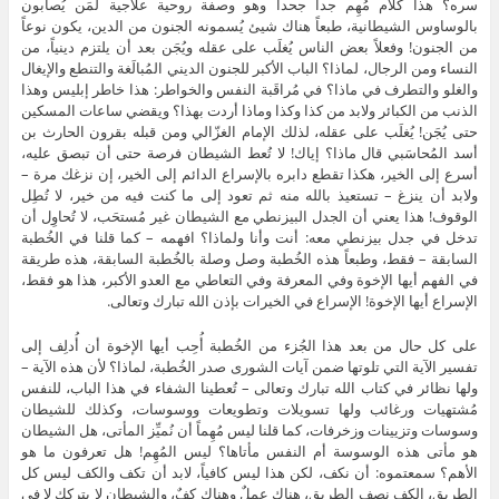
سره؟ هذا كلام مُهِم جداً جحداً وهو وصفة روحية علاجية لمَن يُصابون
بالوساوس الشيطانية، طبعاً هناك شيئ يُسمونه الجنون من الدين، يكون نوعاً
من الجنون! وفعلاً بعض الناس يُغلَب على عقله ويُجَن بعد أن يلتزم دينياً، من
النساء ومن الرجال، لماذا؟ الباب الأكبر للجنون الديني المُبالَغة والتنطع والإيغال
والغلو والتطرف في ماذا؟ في مُراقَبة النفس والخواطر: هذا خاطر إبليس وهذا
الذنب من الكبائر ولابد من كذا وكذا وماذا أردت بهذا؟ ويقضي ساعات المسكين
حتى يُجَن! يُغلَب على عقله، لذلك الإمام الغزّالي ومن قبله بقرون الحارث بن
أسد المُحاسَبي قال ماذا؟ إياك! لا تُعط الشيطان فرصة حتى أن تبصق عليه،
أسرع إلى الخير، هكذا تقطع دابره بالإسراع الدائم إلى الخير، إن نزغك مرة –
ولابد أن ينزغ – تستعيذ بالله منه ثم تعود إلى ما كنت فيه من خير، لا تُطِل
الوقوف! هذا يعني أن الجدل البيزنطي مع الشيطان غير مُستحَب، لا تُحاوِل أن
تدخل في جدل بيزنطي معه: أنت وأنا ولماذا؟ افهمه – كما قلنا في الخُطبة
السابقة – فقط، وطبعاً هذه الخُطبة وصل وصلة بالخُطبة السابقة، هذه طريقة
في الفهم أيها الإخوة وفي المعرفة وفي التعاطي مع العدو الأكبر، هذا هو فقط،
الإسراع أيها الإخوة! الإسراع في الخيرات بإذن الله تبارك وتعالى.
على كل حال من بعد هذا الجُزء من الخُطبة أُحِب أيها الإخوة أن أُدلِف إلى
تفسير الآية التي تلوتها ضمن آيات الشورى صدر الخُطبة، لماذا؟ لأن هذه الآية –
ولها نظائر في كتاب الله تبارك وتعالى – تُعطينا الشفاء في هذا الباب، للنفس
مُشتهيات ورغائب ولها تسويلات وتطويعات ووسوسات، وكذلك للشيطان
وسوسات وتزيينات وزخرفات، كما قلنا ليس مُهِماً أن نُميِّز المأتى، هل الشيطان
هو مأتى هذه الوسوسة أم النفس مأتاها؟ ليس المُهِم! هل تعرفون ما هو
الأهم؟ سمعتموه: أن نكف، لكن هذا ليس كافياً، لابد أن تكف والكف ليس كل
الطريق، الكف نصف الطريق، هناك عملٌ وهناك كفٌ، والشيطان لا يتركك لا في