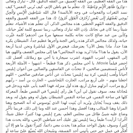
هذا من الفقه العظيم، من الفقه العميق، من الفقه الدقيق، قال – تبارك وتعالى
–
وَذَرُوا ظَاهِرَ الْإِثْمِ وَبَاطِنَهُ ۚ
۩، نتعلَّم ما هو باطن الإثم، كيف نُربي النفس؟ كيف
نسد الثغرات والفجوات في وجه الأبالسة؟ قال الله
شَيَاطِينَ الْإِنْسِ وَالْجِنِّ
يُوحِي بَعْضُهُمْ إِلَى بَعْضٍ زُخْرُفَ الْقَوْلِ غُرُورًا
۩، هذا من الفقه العميق والفقه
الدقيق والفقه المُهِم الخطير، هذه مجالس الذكر، أن تتعلَّم هذه الأشياء، تتعلَّم
شيئاً ربما كان في نجاتك بإذن الله تبارك وتعالى، ربما تسمع كلمة تُغيِّر حياتك،
وكأين من عبد صالح كانت نجاته بكلمة سمعها مرةً من أحدهم! كلمة غيَّرت
حياته، ولذلك مجالس الذكر هذه رياض الجنة وأجرها عظيم جداً، الشيطان يكره
هذا جداً، ماذا يفعل الآن؟ يعترضك، فيعترض الأول مُباشَرةً ونحن لدينا أربعة
الآن، يقول ما هذا؟ ماذا تُريد بهذه المجالس؟ هيا إلى مجلس القصف واللهو، هيا
إلى المقهى، اشرب القهوة، اشرب سيجارة يا أخي مع زملائك، أفضل لك،
احضر فيلماً Movie، يا أخي مجلس ذكر هذا! فطبعاً – انتبهوا – الأمثلة الأربعة
لأُناس مُستقيمين صالحين، لا نتحدَّث عن الفاسقين والضالين من أعوان إبليس
أحياناً ولُعب إبليس، كرة بيد إبليس! نتحدَّث عن أُناس صادقين صالحين – اللهم
اجعلنا منهم – على أربع مراتب، الحارث المُحاسَبي – الحارث بن أسد – رتَّبهم
أربع مراتب، أنزلهم منازل أربع، هذه أول منزلة، فهذا العبد يأبى عليه ويدخل في
مُجادَلة معه، سوف تقول لي أين؟ هل رأى إبليس؟ في النفس طبعاً، المعركة
كلها في ساحة النفس، في ساحة النفس الشيطان يقول له وهو يقول له، وبعد
ذلك يقف ويبدأ يُجادِل ويُريد أن يُثبِت لهذا الذي يُوسوِس له أنه الصحيح وهنا
المزايا وهنا المثالب وهذا أفضل وهذا أحسن عند الله وما إلى ذلك، فربما تأخَّر
وضاع عليه شيئٌ طائل من مجلس العلم، يفرح إبليس بهذا كثيراً، حصَّل شيئاً،
أخَّرك! أرأيت؟ طبعاً ربما إبليس يَؤز عليك أحد شياطين الإنس، والله يحدث هذا
كثيراً، وسوف يقول الواحد منكم هذا يحدث معي دائماً، كثيراً! تقول ما هو إلا أن
أُفكِّر في عمل خير حتى يأتيني أحد الفسقة، وسُبحان الله يُضيِّع علىّ ساعة أو