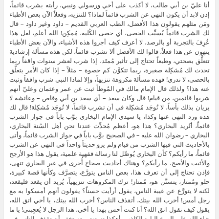
أنا عليّ بن أبي طالب، لا أكذب على أخي ورسولي ونبيي، رأيته يشرب قائماً،
إذن لابد أن يكون النهي عن الشرب قائماً لماذا؟ للتنزيه، وفعلاً الآن بعض الأطباء
ومَن مثلهم يقولون هذا الأفضل، الطب العربي القديم – داود وغير داود – قال
لك الشرب قائماً يُسبِّب الحصى، أي حصى الكُلية، مُمكِن! الله أعلم، لعل هذا
عُرِفَ بالتجربة أو بالرصد، لا أعرف كيف أجروا هذه الأشياء، والآن بعض الأطباء
ينهون عن هذا فعلاً، قالوا لك الأفضل ألا تشرب قائماً، لكن هذه مسألة إرشادية
تتعلَّق بصحتي، وطبعاً تحتاج إلى تأثير مُمتَد، إذا شرب لعشر سنوات واقفاً ربما
تحدث لك مُشكِلة صغيرة، ربما تتكوَّن كم حصوة – مثلاً – إذا كان الأمر يتعلَّق
بالحصى، لا ندري! فهذه مسألة مكروهة تنزيهاً، وإلا لماذا النبي شرب واقفاً وثبت
عنه هذا؟ ولذلك قال الإمام مالك في المُوطأ ثبت عن عمر وعثمان وعليّ أنهم
شربوا قائمين، من قيام! قال وكان سعد – أي سعد بن أبي وقاص – وعائشة لا
يريان بذلك بأساً، لا تُوجَد مُشكِلة في أن تشرب قائماً، لا تُوجَد مُشكِلة! قال لك
هذه ورد النهي عنها وكذا، يا سيدي الإمام البخاري بوَّب باباً في جواز الشرب
قائماً، أتُريد البخاري؟ هذا هو، أعظم مُحدِّث عندنا نحن أهل السُنة البخاري،
البخاري – رضوان الله عليه – في الصحيح بوَّب باباً في جواز الشرب قائماً، وأتى
بالأحاديث التي فيها الشرب من قيام ولم يرو حديثاً واحداً في النهي عن الشرب
قائماً، ما رأيكم؟ كأن البخاري يُوصِّل لنا رسالة فقهية علمية، يقول هذا هو الأرجح
والأثبت والأصح، ما رأيكم؟ وهناك أحاديث صحاح أُخرى في غير البخاري تنهى،
فإذن تحتاج إلى أن تعرف هذا، بعض الناس يتورَّع، يتصرَّف وكأنها قصة كبيرة،
حلو ومُمتاز، يتسنَّن هو، مُمتاز! ترك المكروهات تنزيهياً، يُريد أن يقعد فليقعد،
لكنه لا يتورَّع عن غيبة الناس، يقول أرأيت حسناً؟ يقولون أنهم أمسكوا به مع
رجل أمس! أخرب الله بيتك، أتقذف الناس؟ أخرب الله بيتك، يا أخي اتق الله،
يقول كيف تقول اتق الله؟ أنا كنت أحس بهذا يا أخي، هذا الرجل لا يُعجِبني! يا ما
شاء الله على الورع البارد الكاذب، أهكذا تستهتر وتستخف أن تقذف الناس في