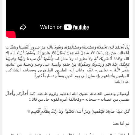
إِنَّ
الْحَمْدَ
لِلهِ، نَحْمدُهُ ونَسْتَعينُهُ وَنَسْتَغْفِرُهُ، وَنَعُوذُ باللهِ
مِنْ شر
ورِ أَنْفُسِنَا وسَيِّئَاتِ
أَعْمَالِنَا، مَنْ يَهْدِهِ
اللهُ
فَلَا
مُضِلَّ لَهُ، وَمَنْ يُضْلِلْ
فَلَا
هَادِيَ لَهُ، و
أَشْهَدُ أَنْ لَا
إله إلا
الله وَحْدَهُ لَا شَرِيْكَ
لَهُ
ولا نظيرَ له ولا مثالَ له،
وَأَشْهَدُ أَنَّ
سيدنا و
نَبِيَّنَا
وَحَبِيبَنَا
مُحَمَّدًا عَبْدُ اللهِ وَرَسُولُهُ وَصَفْوَتُهُ
مِنْ خلقهِ وأمينهُ على وحيهِ ونجيبهُ من عبادهِ،
صَلَّى اللَّهُ
– تعالى –
عَلَيْهِ
وعَلَى آله الطيبين الطاهرين وصحابته المُبارَكين
الميامين وأتباعهم بإحسانٍ إلى يوم الدينِ وسَلَّمَ تسليماً كثيراً.
عباد الله:
أوصيكم ونفسي الخاطئة بتقوى الله العظيم ولزوم طاعته، كما أُحذِّركم وأُحذِّر
نفسي من عصيانه – سبحانه – ومُخالَفة أمره لقوله جل من قائل:
مَّنْ عَمِلَ صَالِحًا فَلِنَفْسِهِ ۖ وَمَنْ أَسَاءَ فَعَلَيْهَا ۗ وَمَا رَبُّكَ بِظَلَّامٍ لِّلْعَبِيدِ
۩
ثم أما بعد: