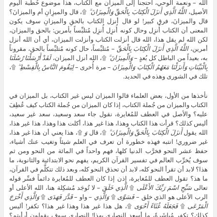
الله – ونعمة الوحي، احتجنا إلى الميزان مع الكتاب، هذا موضوع خُطبة اليوم
الأصيل،
اللَّهُ الَّذِي أَنزَلَ الْكِتَابَ بِالْحَقِّ وَالْمِيزَانَ ۗ
۩، قال والميزِانِ أم والميزانَ؟
قال والميزانَ، فرق كبير! لو قال أنزل الكتاب بالحقِ والميزانِ سوف يكون
المعنى أن الكتاب أُنزِل وحال كونه أُنزِل أُنزِل مُتلبِّساً بأمرين: بالحق والميزان،
لكن الله لم يقل هذا، الله قال أنزلت الكتاب وأنزلت الميزان، أي أن الله أنزل
أمرين،
اللَّهُ الَّذِي أَنزَلَ الْكِتَابَ بِالْحَقِّ
– مُتلبِّساً، حال كونه مُتلبِّساً بالحق، مقروناً
به، بعيداً من الباطل كل بُعدٍ –
وَالْمِيزَانَ ۗ
۩، الله أنزل الميزان،
لَقَدْ أَرْسَلْنَا رُسُلَنَا
بِالْبَيِّنَاتِ وَأَنزَلْنَا مَعَهُمُ الْكِتَابَ وَالْمِيزَانَ
– مرة أُخرى –
لِيَقُومَ النَّاسُ بِالْقِسْطِ ۖ
۩،
تلك في الشورى وهذه في الحديد.
نأخذها من الأول، بعض العلماء قالوا الميزان ليس غير الكتاب، بل الميزان في
الكتاب والميزان من جُملة الكتاب، إذا كان الميزان من جُملة الكتاب كيف عُطِفَ
عليه؟ والأصل في العطف للمُغايرة، نقول جاء سعد وسعيد، سعد غير سعيد،
أليس كذلك؟ قرأت هذا الكتاب وهذا، هذا غير هذا، أكلت هذا وهذا، هذا غير هذا،
الله يقول
أَنزَلَ الْكِتَابَ بِالْحَقِّ وَالْمِيزَانَ ۗ
۩، قال
وَ
۩، هذا يعني أن هذا غير هذا،
غير ضروري! انتبه فهذه خطورة أن تعرف في العلم شيئاً وتغيب عنك أشياء،
حفظ عشر النحو فخرَّب الدنيا كلها، فهم واحداً في المائة من النحو ومن ثم
سوف يُخرِّب العالم في تفسير القرآن الكريم، يفهم نحو الابتدائية والثانوية، ما
هذا؟ لابد أن تقرأ النحو كله، لابد أن تحذق النحو كله، وبعد ذلك تتكلَّم في القرآن،
ما هذ؟ تقول العطف للمُغايرة، إذن إذا كان العطف للمُغايرة دائماً فسِّر قوله
تعالى
سَبِّحِ اسْمَ رَبِّكَ الأَعْلَى
۩
الَّذِي خَلَقَ
– لا تُوجَد مُشكِلة هنا، الله الأعلى أو
الرب الأعلى هو الذي خلق –
فَسَوَّى
۩
وَالَّذِي
– واو –
قَدَّرَ فَهَدَى
۩
وَالَّذِي أَخْرَجَ
الْمَرْعَى
۩
فَجَعَلَهُ غُثَاءً أَحْوَى
۩، هل هذا غير هذا وهذا غير هذا؟ تكفر! أليس
كذلك؟ تكفر مُباشَرةً، ما أسعد النصارى بهذا! النصارى سوف يقولون أرأيتم؟