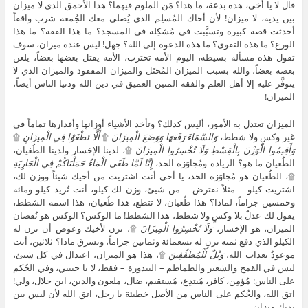
قال لا يا أخي، هذه بدعة، ما هذا؟ مَن الملوم فيهما؟ هذا الأحمق الذي لا ميزان
بين يديه، لا ميزان! لأن أخاك المُسلِم الذي يُصلي معك الجُمعة شرب واقفاً
أحدثت قصة كبيرة وتسبَّبت في مُشكِلة في المسجد؟ ما هذا الفقه؟ ما هذا
الورع؟ ما هذه التقوى؟ ما هذه الدعوة إلى الله؟ جهل! ليس عنده ميزان، سوف
تقول هذه مسألة بسيطة، اليوم الأمة تحترب، الأمة يقتل بعضها بعضاً، يلعن
بعضه بعضاً، والله بسبب الميزان المُختَل والميزان المفقود والميزان الذي لا
يتوفَّر عليه إلا أهل العلم والفقه المتين العميق في دين الله ودنيا الناس أيضاً،
الميزان!
الميزان تعتدل به الأمور، أليس كذلك؟ وتأخذ الأشياء أوزانها وأقدارها تماماً في
غير وكسٍ ولا شطط،
وَالسَّمَاءَ رَفَعَهَا وَوَضَعَ الْمِيزَانَ
۩
أَلَّا تَطْغَوْا فِي الْمِيزَانِ
۩
وَأَقِيمُوا الْوَزْنَ بِالْقِسْطِ وَلَا تُخْسِرُوا الْمِيزَانَ
۩، لدينا الإخسار ولدينا الطُغيان،
الطُغيان ما هو؟ الزيادة ومُجاوَزة الحد،
إِنَّا لَمَّا طَغَى الْمَاءُ حَمَلْنَاكُمْ فِي الْجَارِيَةِ
۩، الطُغيان هو مُجاوَزة الحد، يا أخي أنت اشتريت من أخيك شيئاً ووزن لك،
اشتريت كيلو – مثلاً نفترض – من شيئ، وزن لك كيلو، أنت تُريد كيلو ومائة
وخمسين جراماً، لماذا؟ هذا طُغيان، لا تتطغ، هذا طُغيان، هذا اسمه الشطط،
يقول لك عدلٌ بلا وكسٍ ولا شطط، هذا الشطط! ما الوكس؟ الوكس هو نُقصان
الميزان، هو الإخسار،
وَلَا تُخْسِرُوا الْمِيزَانَ
۩، تزن لأخيك وعوض أن تزن له
الكيلو الذي دفع ثمنه تزن له تسعمائة وثمانين جراماً، وتسرق ماذا؟ ثلاثين، أنت
موعودٌ بعذاب الله،
وَيْلٌ لِّلْمُطَفِّفِينَ
۩، هذا هو الميزان، اعتدال في كل شيئ،
ليس في القمح والشعير والطماطم – البندورة – فقط، لا يا حبيبي، وفي الحُكم
على الناس: مُؤمِن، كافر، مُبتدِع، مُستقيم، ضال، ملعون والدين، ابن حلال، ولي!
اتق الله، والحُكم على الناس من الأصل خطيئة يا رجل، اتق الله لأن ليس بين
يديك ميزان.