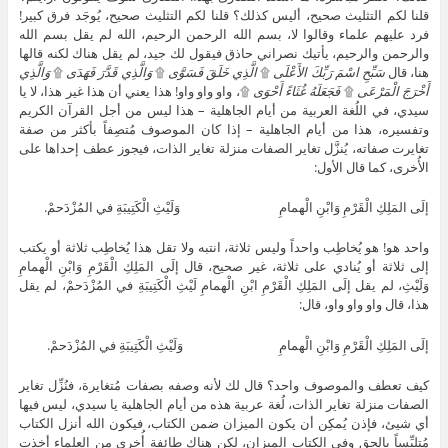
قلنا لكم التثليث صحيح، أليس كذلك؟ قلنا لكم التثليث صحيح، يُوجَد فرق كبير!
فرد عليهم علماء وقالوا لا، بسم الله الرحمن الرحيم، الله لم يقل بسم الله
والرحمن والرحيم، يأتيك نصراني حاذق فيقول لك جيد، لم يقل هناك لكنه قالها
هنا، قال
سَبِّحِ اسْمَ رَبِّكَ الأَعْلَى
۩
الَّذِي خَلَقَ فَسَوَّى
۩
وَالَّذِي قَدَّرَ فَهَدَى
۩
وَالَّذِي
أَخْرَجَ الْمَرْعَى
۩
فَجَعَلَهُ غُثَاءً أَحْوَى
۩، واو واو واو! هذا يعني أن هذا غير هذا، لا يا
سيدي، في اللُغة العربية من أيام الجاهلية – هذا ليس من أجل القرآن الكريم
وتفسيره، هذا من أيام الجاهلية – إذا كان الموصوف مُتصِفاً بأكثر من صفة
تغايرت صفاته، يُنزَّل تغاير الصفات منزلة تغاير الذات، فيجوز عطف إحداها على
الأُخرى، كما قال الأول:
إلَى المَلِكِ الْقَرْمِ وَابْنِ الْهمامِ وَلَيْثِ الْكَتِيبَةِ في المُزْدَحمْ.
واحد هو! هو يُخاطِب واحداً وليس ثلاثة، انتبه ولا تقل هذا يُخاطِب ثلاثة أو يكتب
إلى ثلاثة أو يُنادي على ثلاثة، غير صحيح، قال إلَى المَلِكِ الْقَرْمِ وَابْنِ الْهمامِ
وَلَيْثِ، لم يقل إلَى المَلِكِ الْقَرْمِ ابْنِ الْهمامِ لَيْثِ الْكَتِيبَةِ في المُزْدَحمْ، لم يقل
هذا، قال واو واو واو، قال:
إلَى المَلِكِ الْقَرْمِ وَابْنِ الْهمامِ وَلَيْثِ الْكَتِيبَةِ في المُزْدَحمْ.
كيف تعطف والموصوف واحد؟ قال لك لأنه وصفه بصفات مُتغايرة، فنُزِّل تغاير
الصفات منزلة تغاير الذات، لُغة عربية هذه من أيام الجاهلية يا سيدي، ليس فيها
أي شيئ، فإذن يُمكِن أن يكون الميزان ضمن الكتاب، فيكون الله أنزل الكتاب
مُتلبِّساً بالحق وفي الكتاب الميزان، لكن هناك طائفة أُخرى من العلماء أخذت