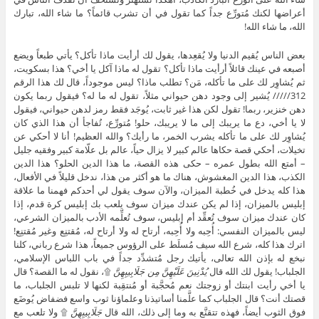
أعراضها لكنك مُتورِّع جداً كما تقول في أن تشرب قائماً؟ ما شاء الله، تبارك
الله، ما شاء الله!
بعض الناس يُقيم الدنيا ولا يُقعِدها، يقول لك أرأيت ماذا تأكل؟ يأتي طبعاً ويضع
أصبعه في عينك قائلاً أرأيت ماذا تأكل؟ تقول له ماذا آكل يا أخي؟ هذا بسكويت،
ثم يُشاوِر لك على ما تأكله، مَن؟ تطلب ماذا؟ ليس موجوداً، قال لك هذا الرقم
312///// يُشير إلى وجود دهن حيواني مثلاً، تقول له ما له؟ فيقول ربما يكون
دهن خنزير، ربما! تقول لكن هذا غير ثابت، يُوجَد فقط رمز لدهن حيواني، فيقول
لا يا أخي، دع ما يريبك إلى ما لا يريبك، حلو! مُتورِّع، تُفاجأ أن هذا الذي كان
يُشاوِر لك على ما تأكله يشرب الخمر، ما رأيك؟ والله العظيم! أنا لا أحكي عن
تخيلات، أحكي قصة حكاها عالم كبير لا يزال حياً، عالم بل علّامة كبير وفقيه جليل
– أمتع الله بطول عمره – حكى هذه القصة، ما هذا الدين الحلو؟ هذا الدين
الكذب، هذا الدين المغشوش، هناك ما هو أكثر من هذا، ندخل قليلاً في الأفعال،
هذا كله يدخل في خُطبة الميزان، والآن سوف يقول لي أحدكم فهمنا ما علاقة
إبليس بالميزان، إذا لم يكن عندك ميزان سوف يلعب بك إبليس كرة قدم، إذا
كان عندك ميزان سوف تُعقِّد أم إبليس، سوف تُعلِّمه الأدب بالميزان الشرعي،
ليس بالميزان النفسي: أُحِبه ولا أُحِبه، أرتاح له ولا أرتاح له، مُقتنِع وغير مُقتنِع!
اترك هذا كله، شرع الله سيف مُسلَط على الرؤوس جميعاً، هذا شرع رباني، كلنا
نبخع له بإذن الله تعالى، يأتيك رجل مُتشدِّد جداً في باب اللباس الإسلامي،
الجلباب! يقول لك الله قال
يُدْنِينَ عَلَيْهِنَّ مِن جَلَابِيبِهِنَّ
۩، نقول له ما القصة؟ قال
يا أخي رأيت ابنتك أو زوجتك نعم مُحجَّبة أو مُنتقِبة لكنها لا تلبس الجلباب، ما
قصتك أنت؟ قال الجلباب كما علَّمنا أساتيذنا وعلماؤنا ثوب واسع فضفاض يُوضَع
فوق الثوب أيضاً، فهذه تتقنَّع به وما إلى ذلك، الله قال
جَلَابِيبِهِنَّ
۩ ولا تلعب مع