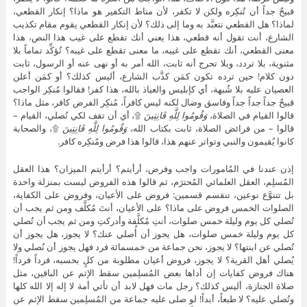
قبيحٌ جداً أن تُنكِره ولكن لا تكفر، لأن مناط التكفير هو ماذا؟ إنكار القطعي،
لماذا؟ هل القطعي نتعبَّد به وما إلى ذلك؟ لأن إنكار القطعي يقوم مقام تكذيب
الشارع، أنت تقول أنه قطعي، هذا يعني أنك تقطع على غيب هذا النص، هذا
معنى القطعي، أنك تقطع على غيبه، ما معنى تقطع على غيبه؟ تُؤكِّد تماماً بلا
مثنوية، بلا تردد، وبلا تحرج أنه ثابت، الله أمر به أو نهى عنه أو الرسول، ثابت
دون كلام! حين ترده تكون كمَن كذَّب الشارع، أليس كذلك؟ أو كمَن أعلن
العصيان عليه بلا شُبهة، أي كإبليس والعياذ بالله، هذا كفر! فقالوا مُنكِر الواجب
قبيحٌ جداً جداً جداً وفاسق وضال لكنه ليس كافراً، مُنكِر الفرض كافر، مثل ماذا؟
قالوا القيام في الصلاة،
وَقُومُوا لِلَّهِ قَانِتِينَ
۩، أي أن تقف لكي تُصلي، القيام –
قالوا – من فرائض الصلاة، ثابت بكتاب الله،
وَقُومُوا لِلَّهِ قَانِتِينَ
۩، والصحابة
كانوا يُقيمون والنبي وتواتر عنهم هذا، قالوا هذا فرض ومُنكِره كافر.
إذن عندنا في المُامورات واجب وفرض، أرأيتم؟ أرأيتم الميزان؟ هذا العقل
المُسلِم، العقل العلمائي المُحترَم، ثم قالوا هذه الفروض ليست بمنزلة واحدة
بل تتنوَّع نوعين، تنقسم قسمين: فروض على الأعيان، وفروض على الكفاية،
الصلوات الخمس فروض على ماذا؟ على الأعيان، أنتَ مُكلَّف ومن ثم يجب أن
تُصلي كل يوم وليلة خمس صلوات، أنتِ مُكلَّفة وأدركتِ ومن ثم يجب أن تُصلي
كل يوم وليلة خمس صلوات، هل يجوز أن أُصلي عنك؟ لا يجوز، هل يجوز أن
تُصلي عن ابنتها؟ لا يجوز، نحن جماعة من خمسمائة فرد فهل يجوز أن نُصلي ولا
يُصلي أهل القرية؟ لا يجوز، فروض أعيان مطلوبة من كلٍ بحسبه، فرداً فرداً!
هناك فروض كفايات إن أداها بعض المُسلِمين سقط الإثم عن الباقين، مثل
صلاة الجنازة، أليس كذلك؟ رجل مات فهل لابد أن تأتي أمة لا إله إلا الله كلها
وتُصلي عليه؟ لا طبعاً، أبداً! لو صلى عليه جماعة من المُسلِمين سقط الإثم عن