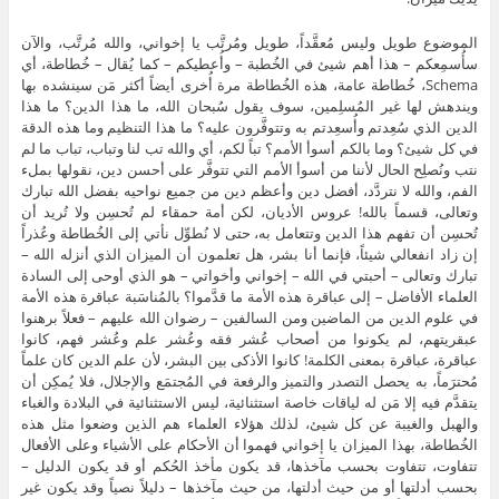
الموضوع طويل وليس مُعقَّداً، طويل ومُرتَّب يا إخواني، والله مُرتَّب، والآن
سأُسمِعكم – هذا أهم شيئ في الخُطبة – وأُعطيكم – كما يُقال – خُطاطة، أي
Schema، خُطاطة عامة، هذه الخُطاطة مرة أُخرى أيضاً أكثر مَن سينشده بها
ويندهش لها غير المُسلِمين، سوف يقول سُبحان الله، ما هذا الدين؟ ما هذا
الدين الذي سُعِدتم وأُسعِدتم به وتتوفَّرون عليه؟ ما هذا التنظيم وما هذه الدقة
في كل شيئ؟ وما بالكم أسوأ الأمم؟ تباً لكم، أي والله تب لنا وتباب، تباب ما لم
نتب ونُصلِح الحال لأننا من أسوأ الأمم التي تتوفَّر على أحسن دين، نقولها بملء
الفم، والله لا نتردَّد، أفضل دين وأعظم دين من جميع نواحيه بفضل الله تبارك
وتعالى، قسماً بالله! عروس الأديان، لكن أمة حمقاء لم تُحسِن ولا تُريد أن
تُحسِن أن تفهم هذا الدين وتتعامل به، حتى لا نُطوِّل نأتي إلى الخُطاطة وعُذراً
إن زاد انفعالي شيئاً، فإنما أنا بشر، هل تعلمون أن الميزان الذي أنزله الله –
تبارك وتعالى – أحبتي في الله – إخواني وأخواتي – هو الذي أوحى إلى السادة
العلماء الأفاضل – إلى عباقرة هذه الأمة ما قدَّموا؟ بالمُناسَبة عباقرة هذه الأمة
في علوم الدين من الماضين ومن السالفين – رضوان الله عليهم – فعلاً برهنوا
عبقريتهم، لم يكونوا من أصحاب عُشر فقه وعُشر علم وعُشر فهم، كانوا
عباقرة، عباقرة بمعنى الكلمة! كانوا الأذكى بين البشر، لأن علم الدين كان علماً
مُحترَماً، به يحصل التصدر والتميز والرفعة في المُجتمَع والإجلال، فلا يُمكِن أن
يتقدَّم فيه إلا مَن له لياقات خاصة استثنائية، ليس الاستثنائية في البلادة والغباء
والهبل والغيبة عن كل شيئ، لذلك هؤلاء العلماء هم الذين وضعوا مثل هذه
الخُطاطة، بهذا الميزان يا إخواني فهموا أن الأحكام على الأشياء وعلى الأفعال
تتفاوت، تتفاوت بحسب مآخذها، قد يكون مأخذ الحُكم أو قد يكون الدليل –
بحسب أدلتها أو من حيث أدلتها، من حيث مآخذها – دليلاً نصياً وقد يكون غير