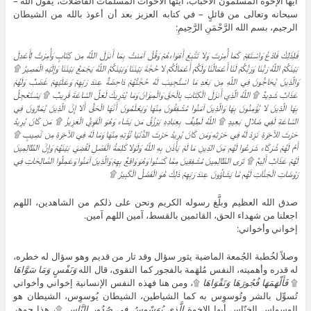
أيها الإخوة المسلمون الأحباب، أيتها الأخوات المسلمات الفاضلات، يقول الله –
سبحانه وتعالى من قائلٍ – في كتابه العزيز بعد أن أعوذ بالله من الشيطان
الرجيم، بسم الله الرَّحْمَنِ الرَّحِيمِ:
فَلِذَلِكَ فَادْعُ وَاسْتَقِمْ كَمَا أُمِرْتَ وَلا تَتَّبِعْ أَهْوَاءهُمْ وَقُلْ آمَنتُ بِمَا أَنزَلَ اللَّهُ مِن كِتَابٍ وَأُمِرْتُ لِأَعْدِلَ
بَيْنَكُمُ اللَّهُ رَبُّنَا وَرَبُّكُمْ لَنَا أَعْمَالُنَا وَلَكُمْ أَعْمَالُكُمْ لا حُجَّةَ بَيْنَنَا وَبَيْنَكُمُ اللَّهُ يَجْمَعُ بَيْنَنَا وَإِلَيْهِ الْمَصِيرُ ۩
وَالَّذِينَ يُحَاجُّونَ فِي اللَّهِ مِن بَعْدِ مَا اسْتُجِيبَ لَهُ حُجَّتُهُمْ دَاحِضَةٌ عِندَ رَبِّهِمْ وَعَلَيْهِمْ غَضَبٌ وَلَهُمْ
عَذَابٌ شَدِيدٌ ۩ اللَّهُ الَّذِي أَنزَلَ الْكِتَابَ بِالْحَقِّ وَالْمِيزَانَ وَمَا يُدْرِيكَ لَعَلَّ السَّاعَةَ قَرِيبٌ ۩ يَسْتَعْجِلُ
بِهَا الَّذِينَ لا يُؤْمِنُونَ بِهَا وَالَّذِينَ آمَنُوا مُشْفِقُونَ مِنْهَا وَيَعْلَمُونَ أَنَّهَا الْحَقُّ أَلا إِنَّ الَّذِينَ يُمَارُونَ فِي
السَّاعَةِ لَفِي ضَلالٍ بَعِيدٍ ۩ اللَّهُ لَطِيفٌ بِعِبَادِهِ يَرْزُقُ مَن يَشَاء وَهُوَ الْقَوِيُّ الْعَزِيزُ ۩ مَن كَانَ يُرِيدُ
حَرْثَ الآخِرَةِ نَزِدْ لَهُ فِي حَرْثِهِ وَمَن كَانَ يُرِيدُ حَرْثَ الدُّنْيَا نُؤْتِهِ مِنْهَا وَمَا لَهُ فِي الآخِرَةِ مِن نَّصِيبٍ ۩
أَمْ لَهُمْ شُرَكَاء شَرَعُوا لَهُم مِّنَ الدِّينِ مَا لَمْ يَأْذَن بِهِ اللَّهُ وَلَوْلا كَلِمَةُ الْفَصْلِ لَقُضِيَ بَيْنَهُمْ وَإِنَّ الظَّالِمِينَ
لَهُمْ عَذَابٌ أَلِيمٌ ۩ تَرَى الظَّالِمِينَ مُشْفِقِينَ مِمَّا كَسَبُوا وَهُوَ وَاقِعٌ بِهِمْ وَالَّذِينَ آمَنُوا وَعَمِلُوا الصَّالِحَاتِ فِي
رَوْضَاتِ الْجَنَّاتِ لَهُم مَّا يَشَاؤُونَ عِندَ رَبِّهِمْ ذَلِكَ هُوَ الْفَضْلُ الْكَبِيرُ ۩
صدق الله العظيم وبلَّغ رسوله الكريم ونحن على ذلكم من الشاهدين، اللهم
اجعلنا من شهداء الحق، القائمين بالقسط، آمين اللهم آمين.
إخواني وأخواتي:
وصلاً لخُطبة الجُمعة الماضية يثور سؤال وقد ثار من قديم وهو سؤال له خطره،
له قدره وأهميته، النفس مُلهَمة بالفجور كما التقوى، قال الله
وَنَفْسٍ وَمَا سَوَّاهَا
۩
فَأَلْهَمَهَا فُجُورَهَا وَتَقْوَاهَا
۩، ومن هنا فهذه النفس الإنسانية إخواني وأخواتي
تُسوِّل بالشر وتُوسوِس به كما الشياطين، الشيطان يُوسوِس، الشيطان هو
الوسواس الخنّاس أيها الإخوة
الَّذِي يُوَسْوِسُ فِي صُدُورِ النَّاسِ
۩، هذا جوهر