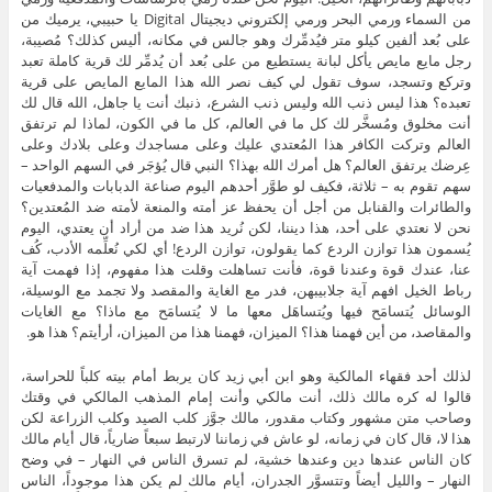
من السماء ورمي البحر ورمي إلكتروني ديجيتال Digital يا حبيبي، يرميك من
على بُعد ألفين كيلو متر فيُدمِّرك وهو جالس في مكانه، أليس كذلك؟ مُصيبة،
رجل مايع مايص يأكل لبانة يستطيع من على بُعد أن يُدمِّر لك قرية كاملة تعبد
وتركع وتسجد، سوف تقول لي كيف نصر الله هذا المايع المايص على قرية
تعبده؟ هذا ليس ذنب الله وليس ذنب الشرع، ذنبك أنت يا جاهل، الله قال لك
أنت مخلوق ومُسخَّر لك كل ما في العالم، كل ما في الكون، لماذا لم ترتفق
العالم وتركت الكافر هذا المُعتدي عليك وعلى مساجدك وعلى بلادك وعلى
عِرضك يرتفق العالم؟ هل أمرك الله بهذا؟ النبي قال يُؤجَر في السهم الواحد –
سهم تقوم به – ثلاثة، فكيف لو طوَّر أحدهم اليوم صناعة الدبابات والمدفعيات
والطائرات والقنابل من أجل أن يحفظ عز أمته والمنعة لأمته ضد المُعتدين؟
نحن لا نعتدي على أحد، هذا ديننا، لكن نُريد هذا ضد من أراد أن يعتدي، اليوم
يُسمون هذا توازن الردع كما يقولون، توازن الردع! أي لكي نُعلِّمه الأدب، كُف
عنا، عندك قوة وعندنا قوة، فأنت تساهلت وقلت هذا مفهوم، إذا فهمت آية
رباط الخيل افهم آية جلابيبهن، فدر مع الغاية والمقصد ولا تجمد مع الوسيلة،
الوسائل يُتسامَح فيها ويُتساهَل معها ما لا يُتسامَح مع ماذا؟ مع الغايات
والمقاصد، من أين فهمنا هذا؟ الميزان، فهمنا هذا من الميزان، أرأيتم؟ هذا هو.
لذلك أحد فقهاء المالكية وهو ابن أبي زيد كان يربط أمام بيته كلباً للحراسة،
قالوا له كره مالك ذلك، أنت مالكي وأنت إمام المذهب المالكي في وقتك
وصاحب متن مشهور وكتاب مقدور، مالك جوَّز كلب الصيد وكلب الزراعة لكن
هذا لا، قال كان في زمانه، لو عاش في زماننا لارتبط سبعاً ضارياً، قال أيام مالك
كان الناس عندها دين وعندها خشية، لم تسرق الناس في النهار – في وضح
النهار – والليل أيضاً وتتسوَّر الجدران، أيام مالك لم يكن هذا موجوداً، الناس