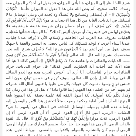
شرع الله! انظر إلى الميزان، هنا يأتي الميزان، قد يقول لي أحدكم الميزان معه
وضدك، كلامه صحيح، ألم ينص الله على هذا؟ نقول له الميزان علَّمنا –
الْكِتَابَ
وَالْمِيزَانَ
۩ – أن يُتساهَل ويُتسامَح ولا يُتشدَّد ولا يُجمَد في وعلى الوسائل ما لا
يُتساهَل في الغايات، الغاية من كل هذا الاحتجاب ما هو؟
ذَلِكَ أَدْنَى أَنْ يُعْرَفْنَ فَلا
يُؤْذَيْنَ
۩، لكي يُعرَف أنها امرأة حصان رزان شريفة عفيفة مُستقيمة، فلا
يتعرَّض لها مَن في قلبه ريبٌ أو مرضٌ، أليس كذلك؟ أما الوسيلة فشأنها مُختلِف،
الجلباب معروف عند العرب في الجاهلية والإسلام، الآن لا يُوجَد عندنا جلباب،
عندنا أشياء أُخرى، لا تُوجَد مُشكِلة، كل لباس يحصل به التستر والعفة يا حيهلاً،
سوف يقول من أين أتيتم بهذا؟ أتُحرِّفون شرع الله؟ لا نُحرِّف شرع الله، نحن
سنخصمك بشرع الله، قال الله تعالى
وَأَعِدُّوا لَهُمْ مَا اسْتَطَعْتُمْ مِنْ قُوَّةٍ وَمِنْ
…….. الدبابات والطائرات والقاصفات؟ لا،
رِبَاطِ الْخَيْلِ
۩، أليس كذلك؟ هيا خُذ
هذه الآية كما أخذت آية الجلباب، أليس كذلك؟ قل حرام الدبابات، حرام
الطائرات، حرام القاصفات، أنا أُريد أن أخوض الحرب هذه مع العدو الصائل
الباغي برباط الخيل بإذن الله تعالى، سوف تُهزَم في خمس ثوانٍ بعون الله،
خمس ثوانٍ وسوف تموت كل خيولك بكل مَن عليها يا حبيبي أطال الله عمرك،
لم يفهم أحد من العلماء هذا الفهم، إنما قالوا ماذا؟ لا تقل لي هذا في زمان كذا
وكذا، تكلَّم بلُغة أصولية، لُغة أصول الفقه لُغة علمية دقيقة، لُغة المنهج! بلُغة
المنهج الله أراد أمراً لغاية وحكمة وضرب مثلاً لتحقيق هذا الأمر والوصول إليه
وإصابة هذه الغاية بوسيلة، الوسائل المُتاحة في القتال في أيامهم ما هي؟
النشاب – الرمي، النبي قال ألا إن القوة الرمي، ألا أن القوة الرمي، ألا إن
القوة الرمي، ثلاث مرار!
وَأَعِدُّوا لَهُمْ مَا اسْتَطَعْتُمْ مِنْ قُوَّةٍ
۩، قال لك القوة
بالذات الرمي، الرمي هذا مُهِم جداً جداً جداً، يحسم المعارك من أولها، الرمي!
الرمي أيامهم كان بالنشاب، بالسهام، بالأقواس، بالقسي – ورباط الخيل، هذه
دباباتهم وطائراتهم، الخيل! اليوم نحن عندنا رمي بالرشاشات والمدفعية ورمي