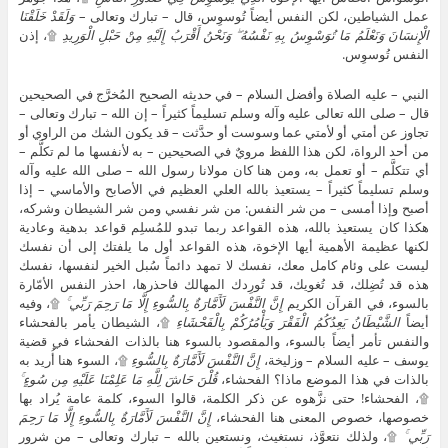
عمل الشياطين، لكن النفس أيضاً تُوسوِس، قال – تبارك وتعالى –
وَلَقَدْ خَلَقْنَا
الْإِنسَانَ وَنَعْلَمُ مَا تُوَسْوِسُ بِهِ نَفْسُهُ ۖ وَنَحْنُ أَقْرَبُ إِلَيْهِ مِنْ حَبْلِ الْوَرِيدِ
۩، إذن
النفس تُوسوِس.
النبي – عليه الصلاة وأفضل السلام – في حديثه الصحيح المُخرَّج في الصحيحين
قال – صلى الله تعالى عليه وآله وسلم تسليماً كثيراً – إن الله – تبارك وتعالى –
تجاوز عن أمتي أو لأمتي عما وسوست أو حدَّثت – قد يكون الشك من الراوي أو
من أحد الرواة، لكن هذا اللفظ مرويٌ في الصحيحين – به لأنفسها ما لم تكلَّم –
أي تتكلَّم – أو تعمل به، ومن هنا كان مولانا رسول الله – صلى الله عليه وآله
وسلم تسليماً كثيراً – يستعيذ بالله العلي العظيم في الأصابح والأماسي – إذا
أصبح وإذا أمسى – من شر النفس: من شر نفسي ومن شر الشيطان وشركه،
هكذا كان يستعيذ بالله، هذه القواعد ربما تبدو للمُسلِم قواعد بدهية وعادية
لكنها عظيمة الأهمية أيها الإخوة، هذه القواعد أول ما يلفتك إلى أن نفسك
ليست على وئام كامل معك، نفسك لا تمهد دائماً سُبل الخير لنفسها، نفسك
هذه قد تُضِلك، قد تُغويك، قد تُورِدك المهالك فاحذرها، احذر النفس الأمّارة
بالسوء، في القرآن الكريم
إِنَّ النَّفْسَ لَأَمَّارَةٌ بِالسُّوءِ إِلَّا مَا رَحِمَ رَبِّي ۚ
۩، وفيه
أيضاً
الشَّيْطَانُ يَعِدُكُمُ الْفَقْرَ وَيَأْمُرُكُمْ بِالْفَحْشَاءِ
۩، الشيطان يأمر بالفحشاء
والنفس تأمر أيضاً بالسوء، والمقصود بالسوء هنا بالذات الفحشاء في قضية
يوسف – عليه السلام – وزليخة،
إِنَّ النَّفْسَ لَأَمَّارَةٌ بِالسُّوءِ
۩، السوء هنا أُريد به
بالذات في هذا الموضع ماذا؟ الفحشاء،
قُلْنَ حَاشَ لِلَّهِ مَا عَلِمْنَا عَلَيْهِ مِن سُوءٍ ۚ
۩، الفحشاء! حتى نزَّهوه عن ذكر الكلمة، قالوا السوء، كلمة عامة يُراد بها
خصوصها، خصوص المعنى هنا الفحشاء،
إِنَّ النَّفْسَ لَأَمَّارَةٌ بِالسُّوءِ إِلَّا مَا رَحِمَ
رَبِّي ۚ
۩، ولذلك نتعوَّذ، نستغيث، ونستعين بالله – تبارك وتعالى – من شرور