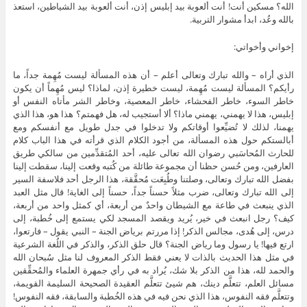
الله؟ مسكين أنت! أنت ألعوبة بيد إبليس إذن، أنت ألعوبة بيد الشياطين، استعذ
بالله وعُد، ابدأ مشوار التربية.
إخواني وأخواتي:
الذي أراه – والله تبارك وتعالى أعلم – أن هذه المسألة ليست مُهِمة جداً، ما
رأيكم؟ المسألة ليست مُهِمة، ليست خطيرة إذن، لماذا؟ ليس مُهِماً أن يكون
خاطر السوء، خاطر الفحشاء، خاطر المعصية، وخاطر الشر مأتاه النفس أو
إبليس، هذا لا يهمني، يهمني ماذا؟ ألا أستجيب له، هل فهمتم؟ هذا هو، هذا الذي
يهمنا، لذلك لا تُضيِّعوا أوقاتكم ولا تدخلوا في جدل طويل مع أنفسكم ومع
أبالستكم حول هذه المسألة، من أجود الكلام الذي قرأته في هذا الباب كلام
للحارث المُحاسَبي رضوان الله تعالى عليه، أحد المُتقدِّمين من سالكي طريق
العارفين، ومن حُسن حظنا أن مجموعة طائلة من كُتبه وقعت إلينا، سقطت إلينا
بفضل الله تبارك وتعالى، وصلتنا وطُبِعَت مُحقَّقة، هذا الرجل أحد فلاسفة السير
إلى الله تبارك وتعالى، ضرب مثلاً حسناً جداً، حسناً إلى الغاية! قال مثل العبد
الذي ينبعث في طاعة مع الشيطان واحدٌ من أربعة، أي كمثل واحد من أربعة،
كيف؟ رجل انبعث في خير، يُريد ويقصد المسجد لكي يستمع إلى خُطبة، إلى
درس، إلى هُدى، مجالس الذكر! إذا مررتم برياض الجنة – النبي يقول – فارتعوا،
ارتع فيها! يا رسول وما رياض الجنة؟ قال حلق الذكر، والذكر في اللُغة الشرعية
في مثل هذا الحديث بالذات لا يعني فقط الذكر المعروف لنا مثل سُبحان الله
والحمد لله، هذا من الذكر بلا شك، يُراد به في رأي جمهرة العلماء والمُحقِّقين
مسائل العلم، تتعلَّم دينك، هم شيئ تتعلَّم العقيدة الصحيحة السليمة القويمة،
وتتعلَّم فقه النفوس، هذا الذي نحن فيه في هذه الخُطبة والسابقة، فقه النفوس!