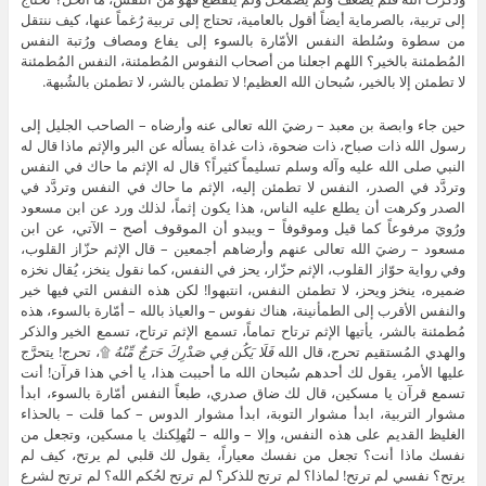
إلى تربية، بالصرماية أيضاً أقول بالعامية، تحتاج إلى تربية رُغماً عنها، كيف ننتقل
من سطوة وسُلطة النفس الأمّارة بالسوء إلى يفاع ومصاف ورُتبة النفس
المُطمئنة بالخير؟ اللهم اجعلنا من أصحاب النفوس المُطمئنة، النفس المُطمئنة
لا تطمئن إلا بالخير، سُبحان الله العظيم! لا تطمئن بالشر، لا تطمئن بالشُبهة.
حين جاء وابصة بن معبد – رضيَ الله تعالى عنه وأرضاه – الصاحب الجليل إلى
رسول الله ذات صباح، ذات ضحوة، ذات غداة يسأله عن البر والإثم ماذا قال له
النبي صلى الله عليه وآله وسلم تسليماً كثيراً؟ قال له الإثم ما حاك في النفس
وتردَّد في الصدر، النفس لا تطمئن إليه، الإثم ما حاك في النفس وتردَّد في
الصدر وكرهت أن يطلع عليه الناس، هذا يكون إثماً، لذلك ورد عن ابن مسعود
ورُويَ مرفوعاً كما قيل وموقوفاً – ويبدو أن الموقوف أصح – الآتي، عن ابن
مسعود – رضيَ الله تعالى عنهم وأرضاهم أجمعين – قال الإثم حزّاز القلوب،
وفي رواية حوّاز القلوب، الإثم حزّار، يحز في النفس، كما نقول ينخز، يُقال نخزه
ضميره، ينخز ويحز، لا تطمئن النفس، انتبهوا! لكن هذه النفس التي فيها خير
والنفس الأقرب إلى الطمأنينة، هناك نفوس – والعياذ بالله – أمّارة بالسوء، هذه
مُطمئنة بالشر، يأتيها الإثم ترتاح تماماً، تسمع الإثم ترتاح، تسمع الخير والذكر
والهدي المُستقيم تحرج، قال الله
فَلَا يَكُن فِي صَدْرِكَ حَرَجٌ مِّنْهُ
۩، تحرج! يتحرَّج
عليها الأمر، يقول لك أحدهم سُبحان الله ما أحببت هذا، يا أخي هذا قرآن! أنت
تسمع قرآن يا مسكين، قال لك ضاق صدري، طبعاً النفس أمّارة بالسوء، ابدأ
مشوار التربية، ابدأ مشوار التوبة، ابدأ مشوار الدوس – كما قلت – بالحذاء
الغليظ القديم على هذه النفس، وإلا – والله – لتُهلِكنك يا مسكين، وتجعل من
نفسك ماذا أنت؟ تجعل من نفسك معياراً، يقول لك قلبي لم يرتح، كيف لم
يرتح؟ نفسي لم ترتح! لماذا؟ لم ترتح للذكر؟ لم ترتح لحُكم الله؟ لم ترتح لشرع