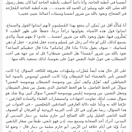
أنفسنا في خُطبة الحاجة، وأنا دائماً أخطب بخُطبة الحاجة كما كان يفعل رسول
الله صلى الله عليه وسلم: إن الحمد لله نحمده……. هذه خُطبة الحاجة المُخرَّجة
في الصحاح، ونعوذ بالله من شرور أنفسنا وسيئات أعمالنا، شيئ عجيب!
أنا مُتأكِّد أقل مَن يُمكِن أن ينتفع بهذا المُسلِمون لأنهم ابتذلوا القول والسماع،
ابتذلوا قول هذه الأشياء، يقولونها دراجاً درجاً، حفظاً على ظهر القلب، لا
يُفكِّرون فيها، نقول ونعوذ بالله من شرور أنفسنا….. عادي! لا نفهم شيئاً، والذي
يسمع كذلك، لكن لو جاء أتى رجل غير مُسلِم وعنده عقل مُحترَم – عقل أو ذهن
مُتماسِك – سوف يقول ماذا؟ ماذا قال إمامكم؟ ماذا قال خطيبكم الساعة؟
نعوذ بالله من شرور أنفسنا؟ هل النفس شيطان؟ قل له من جهة هي أخت
الشيطان، هي عونٌ علينا، النفس عونٌ على نفوسنا، لذلك نستعيذ بالله منها.
على كل حال هذه أيضاً مُقرَّرات ومُمهَّدات معروفة للكافة، السؤال: إذا كانت
النفس تأمر بالفحشاء كما الشيطان وإذا كانت النفس تُوسوِس بالسوء كما
الشياطين كيف نُفرِّق وكيف نُميِّز بين وسوسة الشيطان ووسوسة النفس؟
سؤالٌ عن الخط الفاصل، ما هو الخط الفاصل الذي يفصل بين شغل الشيطان
وشغل النفس، بين وسوسة إبليس ووسوسة النفس؟ سؤال كبير، وبلا شك هو
سؤال صعب، لذلك تفاوتت اجتهادات واستبصارات العلماء والسادة العارفين –
عرَّفنا الله به ودلَّنا عليه دلالة العارفين الصادقين المُخلِصين – في الجواب عن
هذا السؤال، ربما تقرأون في كل كُتب التربية الروحية أو العرفان أو التصوف
كلمة التابعي الجليل ولي الله الصالح أبي حازم سلمة بن دينار المديني أو
المدني، أدرك أحد الصحابة وسمع منه، إذن فهو تابعي، طبعاً من صغار التابعين
جداً، وُلِدَ في أيام خلافة ابن الزُبير، أبو حازم سلمة بن دينار قال – وضع لنا