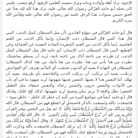
الإخوة، ترك أهله وأولاده وبناته وترك منصبه العلمي الرفيع، أرفع منصب علمي
كان يحتله أبو حامد الغزّالي رضوان الله تعالى عليه، ترك هذا كله لله بحثاً عن
الحق خمس سنوات، هذا الرجل علمه غير رضوان الله تعالى عليه وقدَّس الله
سره الكريم.
قال أبو حامد الغزّالي في منهاج العابدين لأن مثل الشيطان كمثل الذئب، النبي
قال هذا، النبي قال الشيطان ذئب الإنسان، وإنما يأكل الذئب من الغنم
القاصية، إنما يأكل الذئب من الغنم المُنفرِدة الشاذة البعيدة عن الجماعة وعن
القطيع، النبي قال الشيطان ذئب الإنسان، أبو حامد قال مثل الشيطان كمثل
الذئب، إن طردته من ناحية أتاك من ناحية ثانية، يُريد أن يسطو بماشيتك،
تطرده من هنا يأتي من هنا، تطرده من هنا يأتيك من هنا، كذلك الشيطان!
الشيطان في النهاية لا يعنيه أي الذنوب تحتقب، أي المآثم تقترف، أي الفواحش
ترتكب، يعنيه أن ترتكب، أن ترتكب الذنب والفاحشة بأي طريقة، يعنيه أن
تهلك، أما النفس هذا لا يعنيها، النفس يعنيها شهوتها، تُريد شهوة ما في أي باب
من الأبواب، والنفس حرون، والنفس رعناء، والنفس حمقاء، مثل الطفل
الصغير! تظل واقفة لا تريم تبكي وتصيح تُريد شهوتها، لذلك تُلِح عليك، ولذلك
قال أبو حامد أيضاً في مواضع كثيرة من كُتبه إن خطر لك خاطر – خاطر سوء –
فاستعذت بالله واستعنت بالذكر فاضمحل أو انقطع فهو من الشيطان، قال الله
وَإِمَّا يَنزَغَنَّكَ مِنَ الشَّيْطَانِ نَزْغٌ فَاسْتَعِذْ بِاللَّهِ ۖ
۩، لم يقل من النفس، وفي القرآن
الكريم
مِن بَعْدِ أَن نَّزَغَ الشَّيْطَانُ بَيْنِي وَبَيْنَ إِخْوَتِي ۚ
۩، قال الله
وَقُل لِّعِبَادِي
يَقُولُوا الَّتِي هِيَ أَحْسَنُ ۚ إِنَّ الشَّيْطَانَ يَنزَغُ بَيْنَهُمْ ۚ
۩، وقال أيضاً
وَإِمَّا يَنزَغَنَّكَ مِنَ
الشَّيْطَانِ نَزْغٌ فَاسْتَعِذْ بِاللَّهِ ۖ
۩، إن نزغك الشيطان فاستعذت بالله وذكرت الله
فاضمحل وزوى وربما انقطع عنك بالكُلية فهو من الشيطان، فإن استعذت بالله
وذكرت الله فلم يضعف ولم يضمحل ولم ينقطع فهو من النفس، ما الحل؟ تحتاج