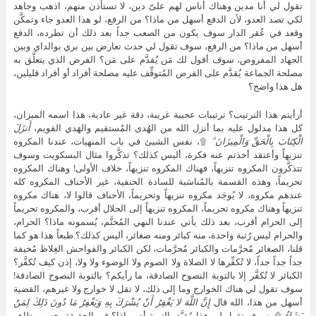
تقول لي أنا مدين وهناك أُناس لهم علىّ دين، لا تستأذن منهم، اذهب وجاهد
لكي تصد العدو، لأن الدفع أسهل من ماذا؟ من الرفع، لو هذا العدو جاء وتمكَّن
وقعد في عُقر الدار سوف يكون من الصعب جداً بعد ذلك أن تطرده، الدفع
أسهل من ماذا؟ من الرفع، سوف تقول لي حدث تعارض بين بري بوالداي وبين
الجهاد المفروض، سوف أقول لك مَن يُقدَّم على مَن؟ الفرض الذي يتعلَّق به
مصلحة الجماعة يُقدَّم على الفرض المُتوقِّف عليه مصلحة أفراد أو أفراد قليلين،
هل هذا واضح؟
أرأيتم هذا الترتيب؟ ترتيبات عجيبة غريبة، دقة غير عادية، هذا اسمه الميزان،
كل هذا مدلول عليه بما أنزل الله من الهُدى المُستقيم والهَدي القويم،
أَنزَلَ
الْكِتَابَ بِالْحَقِّ وَالْمِيزَانَ ۗ
۩، نفس الشيئ في باب المنهيات، عندنا المكروه
تنزيهاً وأعتقد أخذتم عنه فكرة، أليس كذلك؟ تذكَّروا مثال البسكويت وسوف
تتذكَّرون المكروه تنزيهاً، فهناك المكروه تنزيهاً، خلاف الأولى! وهناك المكروه
تحريماً، وهذه القسمة بالمُناسَبة للسادة الحنفية، غير الأحناف المكروه كله
عندهم مكروه، لا يُوجَد مكروه تنزيهاً وتحريماً، الأحناف قالوا لا، هناك مكروه
تنزيهاً وهناك مكروه تحريماً، المكروه تنزيهاً إلى الحلال أقرب، والمكروه تحريماً
إلى الحرام أقرب، بعد ذلك يأتي عندنا النهي المُحتَّم، يُسمونه ماذا؟ الحرام،
والحرام ليس رُتبة واحدة، منه كبائر ومنه صغائر، أليس كذلك؟ طبعاً هذا هو كما
قلنا، الصغائر مُحرَّمات والكبائر مُحرَّمات، لكن الكبائر والفواحش الغِلاظ مُخيفة
جداً جداً جداً، لا تُكفِّرها لا الصلاة ولا الصوم ولا الوضوء ولا ولا، إذن كيف تُكفَّر؟
الكبائر لا تُكفَّر إلا بالتوبة النصوح الصادقة، ما رأيكم؟ بالتوبة النصوح الصادقة!
سوف تقول لي هناك الخوارج وما إلى ذلك، لا تقل لا خوارج ولا غيرهم، القضية
أسهل من هذا، الله قال
إِنَّ اللَّهَ لا يَغْفِرُ أَنْ يُشْرَكَ بِهِ وَيَغْفِرُ مَا دُونَ ذَلِكَ لِمَنْ
يَشَاءُ
۩، سوف تقول لي هذا مُقيَّد بالتوبة أم بماذا؟ في الحقيقة بحسب ظاهر