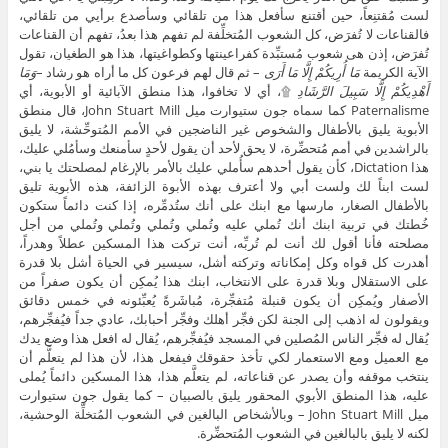
لست مُقتنِعاً، حين أقتنع سأفعل هذا من تلقائي وسأصدع برأيي من تلقائي،
فالقناعات لا تُفرَض، كل الشعوب المُتخلِّفة لم تفهم هذا بعدُ، تفهم أن القناعات
تُفرَض، إذن هى شعوب مُستبِّدة كفراعينتها وكطواغيتها، هذا هو الطغيان، تقول
الآية الكريمة
مَا أُرِيكُمْ إِلَّا مَا أَرَى
– ثم قال لهم فرعون كل ما أراه هو رشاد –
وَمَا
أَهْدِيكُمْ إِلَّا سَبِيلَ الرَّشَادِ
۩، أي لا تخافوا، هذا منطق الآبائية أو الأبوية، أي
Paternalisme كما سماه جون ستيوارت ميل John Stuart Mill، قال منطق
الأبوية يليق بالأطفال والشخوص غير الناضجين في الأمم المُتوحِّشة، لا يليق
بالراشدين في أمم مُتحضِّرة، لا يحق لأحد أن يقول لأحدٍ سأمنعك وسأمُلي عليك،
هذا Dictation، كأن يقول أحدهم سأُملي عليك بالأمر بالإرغام لمصلحتك يا بني،
لست ابناً لك ولست أبي ولا أعترف بهذه الأبوة الزائفة، هذه الأبوية تليق
بالأطفال الصغار، مارسها مع ابنك على أنك ستُدمِّره، إذا كنت دائماً ستكون
خُطتك في تربية ابنك أنك تُملي عليه وتُملي وتُملي وتُملي وتُملي من أجل
مصلحته فأنا أقول لك أنت لم تُربِّه، أنت تركت هذا المسكين عطلاً وهدراً،
أهدرت كل قواه وكل إمكاناته وتركته أشل، سيسير في الحياة أشل بلا قدرة
على الاستقلال وبلا قدرة على الانتخاب، ابنك هذا يُمكِن أن يكون صفراً من
الأصفار ويُمكِن أن يكون قنبلة مُتفجِّرة، مُباشَرةً يُعبِّئونه في خمس دقائق
ويقولون له اذهب إلى الجنة لكن فجِّر أهلك وفجِّر أحبابك، عادي جداً فيُفجِّرهم،
يُقال له فجِّر الناس المُصلين في المسجد فيُفجِّرهم، يُقال له افعل هذا وضع يدك
مع العميل ومع الاستعمار لكي تأخذ حقوقك فيفعل هذا، لأن هذا لم يتعلَّم أن
ينتخب موقفه وأن يصدر عن قناعاته، لم يتعلَّم هذا، هذا المسكين دائماً يُملى
عليه، هذا المنطق الأبوي المحقور يليق بالصبيان – كما يقول جون ستيوارت
ميل John Stuart Mill – وبالأشخاص البالغين في الشعوب المُتخلِّة الوحشية،
لكنه لا يليق بالبالغين في الشعوب المُتحضِّرة.