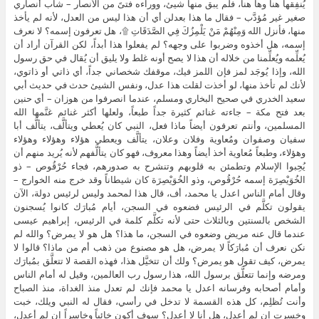
يُنفِقها هنا وها هنا، فلم يبق منها شيئ، ووراءه فتىً من الأنصار – شاب أنصاري
صغير غير مُؤدَّب – فقال ما هذا بعدلن أي أن هذا ليس من العدل، لأنه لم يأخذ
منها، فأنزل الله وَمِنْهُمْ مَنْ يَلْمِزُكَ فِي الصَّدَقَاتِ ۩، هل تعرفون إسمه؟ لا نعرف
إسمه، هل أخذوه وضربوا على وجهه؟ لم يفعلوا هذا أبداً، لكن القرآن أراد أن
يُعلِّمه ويُعلِّمنا من خلاله أن هذا لا يصح أونه غلط ولا يليق أن يُقال في حق رسول
الله، وإذا يُوجَد لمز فإن اللمز فيك، موقفك شخصاني جداً، أي ذاتي أو ذاتوي،
لأنك لم تأخذ منها، لو أخذت لقلت هذا عدل، ونفس الشيئ حدث في حديث أبي
سعيد الخدري في صحيح البخاري ومسلم، عندما انصرفوا من هوزان – أي حنين
بعد فتح مكة – جاءته غنائم كثيرة جداً طبعاً، ولعلها أكثر غنائم غنَّمها الله
المسلمين، وأنتم تعرفون أيضاً ماذا فعل، النبي كان يُعطي ويتألَّف، يتألَّف أبا
سفيان وصفوان ومُعاوية وفلان وعلان، يتألَّف ويعطي هؤلاء وهؤلاء وهؤلاء
وهؤلاء، وطبعاً مُعاوية أخذ أيضاً وهذا معروف، فهو كان يتألَّفهم لأنه يُريد منهم أن
يُحِبوا الإسلام وتطمئن به قلوبهم وتنشرح به صدورهم، فجاء حُرْقُوص – ذو
الخُوَيْصِرَة إسمه حُرْقُوص، وذو الخُوَيْصِرَة كان شيطاناً وقد خرج منه الخوارج –
وقال أمام الناس اعدل يا محمد، أف، قال هذا لمحمد وليس لرئيس دولة، الآن
يقولون تكلَّم في الرئيس فضعوه في السجن، أيام مُبارَك كانوا يُسجنون
الشخص بالسنتين وبالثلاث حتى لأنه تكلَّم كلمة في الرئيس، إبراهيم عيسى
عندما قال عنه مريض وضعوه في السجن، ما هذا؟ هل هو لا يمرض؟ والله لم
نكن نعرف أن مُبارَكاً لا يمرض، هل هو مصنوع من ذهب أم من ماذا؟ قالوا لا
يمرض، كيف تقول هو يمرض؟ ولك أن تتخيَّل هذا، فهذه القصة لا تتعلَّق بمُبارَك
ومرضه وإنما تتعلَّق برسول الله، هذا رسول رب العالمين، وقيل له أمام الناس
وأمام أصحابه وفرسانه اعدل يا محمد فإنك لم تعدل منذ الغداة، منذ الصباح
وأنت تُظلِم، كل هذه القسمة لا تدخل في رأسي، فقال له النبي ويلك، خبت
وخسرت إن لم أعدل، هل أنا لا أعدل؟ سوف أكون خائباً وخاسراً إن لم أعدل،