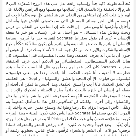
مُحاكَمة طويلة ذكية جداً وإنسانية رائعة تدل على هذه الروح المُتفرِّدة التي لا
تلتزم إلا بالحقيقة وإلا بالصدق الذي يُصالِحها مع نفسها ومع البراهين والأدلة، قال
لهم وإن قلت لكم إن امتناعي من التخلي عن مُناقَشتي كل يوم وكلما تاحت لي
فرصة مسائل الخير وسائر المسائل التي سمعتموني أُناقِش فيها وأُساجِل
وأُجادِل وأُدرِّسها أنا ومَن معي – إن قلت لكم إن امتناعي عن التخلي من درس
وبحث ونقاش هذه المسائل – هو أجمل ما في الإنسان، هو خير ما يفعله
الإنسان – يُريد أن يقول سقراط Socrates لقضاته خير ما يُبرهن إنسانية
الإنسان أن يلتزم بالبحث عن الحقيقة وأن يلتزم بأن يكون سئَّالاً مُتشكِّكاً يطرح
الإسئلة والشكوك والإيرادات من كل جهة، لماذا؟ لأنه لا يملك ترف أو هوس أو
جنون أن يدّعي أنه يعرف الحقيقة، وهذا معنى الفيلسوف، قبل الفيلسوف كان
هناك الحكيم السفسطائي، السفطسائي هو الحكيم الذي عرف الحقيقة،
سقراط Socrates كان أكبر عدو لهم وحطَّمهم، قال أنا لست حكيماً ، هذه
غطرسة لا أدعيه ، أنا مُحِب للحكمة، أنا باحث، وهذا هو معنى فيلسوف،
فيلسوف من فيلو Philo أي المحبة والعشق، والسوفيا – Sophy – هى الحكمة،
أي عشق الحكمة، فأنا أُحِب وأعشق الحكمة، وهذا أحسن ما يُمكِن أن أفعله أو
يفعله أي إنسان أن يلتزم بالبحث دائماً وطرح الأسئلة والشكوك والإيرادات
بصدد الموضوعات المُختلِفة المُهِمة كموضوعة الخير والشر والحق والعدل
والمُساواة وإلى آخره – ولكنكم لن تُصدِّقوني، لكن هذا ما سأظل مُعتصِماً به،
وتلقَّى كأس الموت الزؤام بكل رضا وطواعية وسماح نفس، شربه وأخلد إلى
الموت الكريم، فسقراط Socrates علَّم الناس كيف تكون الميتة – ميتة المرء –
كريمة ومُشرِّفة، فعجبٌ وأي عجب لأفلاطون Plato ألا يصدر عن مثل هذه الروح،
وأن يُقيِّد – يضع قيوداً وتحديدات كثيرة – لأنه يرفض الشعر والشعراء، فلماذا
يرفض؟ هو ادّعى أن الشعر والشعراء يُرقِّقون طباع الناس، يجعلونها رقيقة أو