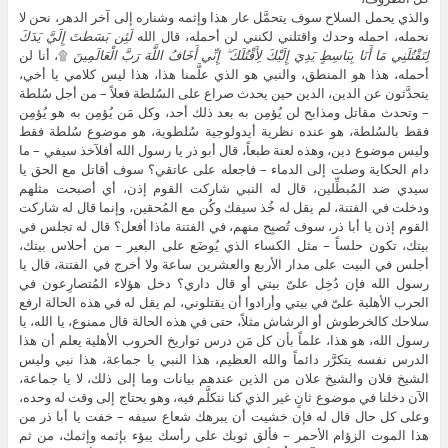
والذي يحمل السلاح سوف يتحمَّل عار هذا وإثمه وشناره إلى آخر الدهر، نحن لا
نحمله، احمله وحدك واقتلني لكنني لن أحمله، قال الله
لَئِن بَسَطتَ إِلَيَّ يَدَكَ
لِتَقْتُلَنِي مَا أَنَا بِبَاسِطٍ يَدِيَ إِلَيْكَ لِأَقْتُلَكَ ۖ إِنِّي أَخَافُ اللَّهَ رَبَّ الْعَالَمِينَ
۩، أنا لن
أحمله، هذا هو المنطق، والنبي هو الذي علَّمنا هذا، هذا ليس كلامي يا أخي،
يتحدَّثون عن الدين، الدين حين يحدث صراع على السُلطة فعلاً – من أجل سُلطة
– وتحدث مقاتل ومذابح لن يُؤمِن به بعد ذلك أحد، وكل مَن يُؤمِن به هو يُؤمِن
فقط بالسُلطة، هو عنده نظرية أيدولوجية سُلطوية، هو موضوع سُلطة فقط
وليس موضوع دين، وهذه لعنة طبعاً، قال أبو ذر يا رسول الله أفلآخذ سيفي – ما
دام الحكاية وصلت إلى الدماء – فاجعله على عاتقي؟ سوف أقاتل مع الحق يا
سيدي ضد المُبطِّلين، قال له النبي شاركت القوم إذن، أي أصبحت مثلهم
ودخلت في الفتنة، لم يقل له خُذ سيفك وكُن مع المُحقين، وإنما قال له شاركت
القوم إذن يا أبا ذر، سوف تُصبِح منهم، في الفتنة ماذا أفعل؟ قال له تجلس في
بيتك، تكون حلساً – مثل الكساء الذي يُوضَع على البعير – من أحلاس بيتك،
أجلس في البيت على مدار الأربع والعشرين ساعة ولا أخرج في الفتنة، قال يا
رسول الله فإن دُخِل علىّ بيتي أو قال داري؟ دخل هؤلاء المُتصارِعون في
الحرب الأهلية علىّ في بيتي وأرادوا أن يقتلوني، لم يقل له في هذه الحالة ارفع
سلاحك كالخرطوش أو الرشاش مثلاً، حتى في هذه الحالة قال ممنوع، يا الله، يا
رسول الله، هو هذا، علماً بأن كل مَن درس تواريخ الحروب الأهلية يعلم أن هذا
الدرس نفسه يتكرَّر دائماً والله العظيم، هذا النبي يا جماعة، هذا نبي وليس
الشيخ فلان والشيخ علان من الذين عندهم بيانات وما إلى ذلك، لا يا جماعة،
الآن دخلنا في موضوع ثانٍ غير الذي كنا نتكلَّم فيه، وهو يحتاج إلى وقت له وحده،
وعلى كل حال قال له فإن خشيت أن يبرهك شعاع سيفه – خفت يا أبا ذر من
هذا الموت الزؤام الأحمر – فألق ثوبك على رأسك يبؤء بإثمه وإثمك، من ثم