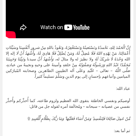
إِنَّ
الْحَمْدَ
لِلهِ، نَحْمدُهُ ونَسْتَعينُهُ وَنَسْتَغْفِرُهُ، وَنَعُوذُ باللهِ
مِنْ شر
ورِ أَنْفُسِنَا وسَيِّئَاتِ
أَعْمَالِنَا، مَنْ يَهْدِهِ
اللهُ
فَلَا
مُضِلَّ لَهُ، وَمَنْ يُضْلِلْ
فَلَا
هَادِيَ لَهُ، و
أَشْهَدُ أَنْ لَا
إله إلا
الله وَحْدَهُ لَا شَرِيْكَ
لَهُ
ولا نظيرَ له ولا مثالَ له،
وَأَشْهَدُ أَنَّ
سيدنا و
نَبِيَّنَا
وَحَبِيبَنَا
مُحَمَّدًا عَبْدُ اللهِ وَرَسُولُهُ وَصَفْوَتُهُ
مِنْ خلقهِ وأمينهُ على وحيهِ ونجيبهُ من عبادهِ،
صَلَّى اللَّهُ
– تعالى –
عَلَيْهِ
وعَلَى آله الطيبين الطاهرين وصحابته المُبارَكين
الميامين وأتباعهم بإحسانٍ إلى يوم الدينِ وسَلَّمَ تسليماً كثيراً.
عباد الله:
أوصيكم ونفسي الخاطئة بتقوى الله العظيم ولزوم طاعته، كما أُحذِّركم وأُحذِّر
نفسي من عصيانه – سبحانه – ومُخالَفة أمره لقوله جل من قائل:
مَّنْ عَمِلَ صَالِحًا فَلِنَفْسِهِ ۖ وَمَنْ أَسَاءَ فَعَلَيْهَا ۗ وَمَا رَبُّكَ بِظَلَّامٍ لِّلْعَبِيدِ
۩
ثم أما بعد: