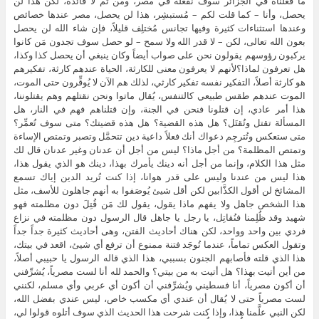
ما فعلناه في الجزائر سوف نفعله في مصر، ومن ثم لا فائدة، لكن هذا لن
يحصل، وأنا – كما قلت لكم – مُستبشِر، هذا لن يحصل، مصر عندها خصائص
وعندها استثناءات كثيرة وفيها تجانس مُختلِف قليلاً، فإن شاء الله لن يحصل
بعون الله تعالى، لكن – لا قدر الله ولا سمح – لو حصل سوف تجدون مَن كانوا
يركبون رؤوسهم يقولون نحن على صواب أيضاً وكان ينبغي أن يحصل كذا وكذا،
هل تعرفون لماذا؟لأنهم لا يعرفون معنى للكارثة، الحياة عندهم كارثة، تفكيرهم
هو كارثة أصلاً، التفكير نفسه تفكير كارثي، لذلك هم الآن لا يُوقِّرون حتى الموت،
الموت عندهم طقس طبيعي كالتنفس، يُقال ماتوا ونحن نقتلهم وهم يقتلوننا،
هذا أمر عادي، إن قتلونا فنحن في الجنة، وإن قتلناهم فهم في النار، هل
المسألة تقتل وتُقتَل؟ هل هذه القضية؟ هل هذه قضيتك؟ متى سوف تُعمِّر؟
متى ستعكس وتُترجِم دعواك أنك فعلاً داعية دين تتحمَّل وتصبر وتمتص الإساءة
وتمتص المظلمة؟ من أجل ماذا؟ ليس من أجل أن عدنان وغير عدنان قال لك
مثل هذا الكلام، وإنما من أجل أنه دينك يأمرك بهذا، دينك هو الذي يقول هذا،
هذا ليس من عندنا وليس على قدر هوانا، إذا كنت تُريد الدين إياك تسمع
المشائخ لن أقول الكذَّابين لكن أقل شيئ يُوصَفوا به أنهم جاهلون للأسف، مثل
هذا الشخص جاهل ولا يفهم ماذا يقول، يقول لك مَن قُتِلَ دون مظلمته فهو
شهيد وقد ظُلِمنا فنُقاتِل، يا رجل يا جاهل قال الرسول دون مظلمته في نزاع
فردي بين واحد وواحد، لكن هناك أحاديث الفتن، وهى أحاديث كثيرة جداً جداً
وتقول العكس تماماً، عندما تُوجَد فتنة ممنوع أن ترفع أي شيئ، اقعد في بيتك،
هذا الذي قلته فأصابهم الجنون بسببي، هذا الذي قاله الرسول يا حبيبي أصلاً،
من أين أتيت بهذا؟ هل أتيت به من بيتي؟ والحمد لله أنا لست مصرياً، يُشرِّفني
أن أكون مصرياً، أنا فسطيني ويُشرِّفني أن أكون أي عربي وأي مسلم، لكنني
لست مصرياً حتى لا يُقال أن عندي أي مكسب خاص، ليس عندي بفضل الله،
لكن النبي علَّمنا هذا، وإذا كنت شرحت هذا الحديث الذي سوف أتلوه قولوا لي،