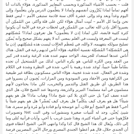
قلت – بحسب الأشياء المذكورة وبحسب المعايير المذكورة، هؤلاء بالذات أنا
أفهم تماماً لماذا يُكرِّرون أنفسهم ولماذا لا يتعلَّمون الدرس ولن يتعلَّموا، وإلى
اليوم وغداً وبعد وغد وإلى عشرة آلاف سنة قادمة ستبقى الأمم – ليس فقط
نحن وإنما كل الأمم – تُنبِت أمثال هؤلاء لكن على قلة وأكثر، من المُمكِن أن
يصيروا أقل بإذن الله تعالى، من المُمكِن في لحظات حرجة في الأمة أن يكونوا
كثرة كئيبة قابضة، لكن لماذا إذن لا يتعلَّمون؟ هل تعرفون لماذا؟ مُشكِلتهم
ليست في المعرفة وليست في العلم بمعنى أنه لا يفهم بشكل صحيح وأنه يُمكِن
تصليح سولكه بتفهيمه، لا والله، في مُعظَم الحالات ليست هذه مُشكِلتهم، إذن ما
هى المُشكِلة؟ المُشكِلة نفسية أخلاقية، هؤلاء أُناس لديهم رغبة في القتل، هناك
أُناس عندها استعداد للجريمة، الواحد منهم عنده هذه الرغبة وعنده قدر كبير
من العقد ومن الكره للناس، هو يكره الناس، لذلك من المُستحيل أن تجده
بسَّاماً طيباً حبيباً، تُوجَد شدة رهيبة يا أخي، شدة في النظرة وشدة في الكلام
وشدة في الفعال، عنده شدة عجيبة، هؤلاء الناس مسكونون بطاقة غير طبيعية
من الكراهية ومن الأحقاد ومن السودوية ومن المرارات، يُحِبون أن يسيروا في
هذا الطريق، أي طريق القتل والتدمير والتخريب، لكن ماذا يحتاجون لأنهم
مسلمون في أمة مسلمة؟ التبرير والذريعة، وجدوها عند الشيخ فلان، هل الذي
عنده نصف كم؟ بل حتى الذي بلا كم، شيخ ماذا؟ وهباب ماذا؟ هل هو يفهم
شيئاً؟ هل هو يعرف كيف يتكلَّم؟ هل يعرف كيف يُفسِّر؟ هل هو يفهم شيئاً يا
أخي؟ فقط هو الشيخ أبو فلان، أبو عوسجة وأبو قتادة وأبو مُرة وأبو سمرة، هذا
شيئ يُجنِّن، وجد له كُتبيات صغيرة ومنشورات وفي النت Net وتصويرات
فكرَّهونا حتى في أشياء كثيرة، وهذا شيئ غريب يا أخي، وآيات قرآنية تُتلى وما
إلى ذلك، ويُقال لك هذا الشيخ قال كذا وكذا وانتهى الأمر، الشيخ أعطاه فتوى
أن الجندي حلال، قال هم أعطوا الجندي المصري ورجال الأمن المصريين فرصة