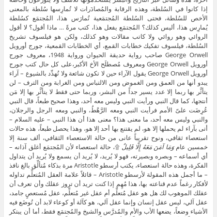
إذا كانوا في السُلطة، وهذه الرقابة والمُصادَرات لا تُمارِسها سُلطة بالمعنى
الأخص للسُلطة، فحتى السُلطة المُجتمَعية تُمارَس هذا، المُجتمَع كسُلطة
يُمارِس هذا، أليس كذلك؟ المُجتمَع يفعل هذا، كتب مرةً … ماذا أقول؟ لا أقول
الروائي وهو روائي ولا كاتب مقالات وهو كذلك، ولكن هو فيلسوف تشريخ
السُلطة، فيلسوف تفكيك خطابات القمع، أي الخطابات القمعية، جورج أورويل
George Orwell صاحب رواية حديقة الحيوان ورواية 1948، معروف جورج
أورويل George Orwell ومعروف مُصطلَح الأخ الأكبر،على كل حال كتب جورج
أورويل George Orwell يقول الآراء حين لا تكون شائعة ولا تُهدِّد بالشيوع – آراء
يبدو أنها من العمق ومن الغموض ومن الالتباس ومن الغرابة ومن الترف – لن
يتأثَّر بها ربما إلا عدد يسير جداً من البشر، وربما حتى فقط لا يتأثَّر بها إلا مَن
أنتجها، كما قال النبي ورأيت النبي وليس معه أحد، وهذا صحيح طبعاً، قال النبي
عُرِضَت علىّ الأمم فرأيت النبي ومعه الرَّهْطُ، والنبي ومعه الرجل والرجلان،
والنبي وليس معه أحد، ما معنى هذا؟ معنى هذا أن هذا النبي – عليه السلام –
أتى بآراء لم يحملها إلا هو، لم يقتنع بها أحد إلا هو، وهذا يحصل طبعاً، هذه حالات
استعصاء ثقافي، ونوح تقريباً عانى من حالة الاستعصاء الثقافي، ألف سنة إلا
خمسين عام
وَمَا آمَنَ مَعَهُ إِلَّا قَلِيلٌ
۩، حالة استعصاء لأن المُجتمَع أغلق آذانه –
أي أسماعه – وبصره وبصيرته، فهو لا يُريد، لا يُريد أن يسمع ولا يُريد أن يتداول
الفكرة، وهذه حالة استعصاء، يكتب أرسطو Aristotle مرة بذكاء مُتألِّق بالغ نافذ
– ما أجمل هذه المقولة لأرسطو Aristotle – قائلاً علامة العقل المُتعلِّم تداوله
لأفكار رغماً عدم قناعته بها، هذا مُهِم إذا كنت تريد أن تروز عقلك وأن تعرف أن
عقلك الموهوب لك هل هو عقل مُتعلِّم أم عقل غير مُتعلِّم، عقل مُستعصٍ جامد،
عقل آلي، ليس عقل إنسان وإنما عقل آلي، هو كآلة أو كوعاء لابد أن تُوضَع فيه
الأشياء وضعاً، يضعها الأب والأم والمُدرَّس والشيخ والمُجتمَع فقط، أما أن يبتكر