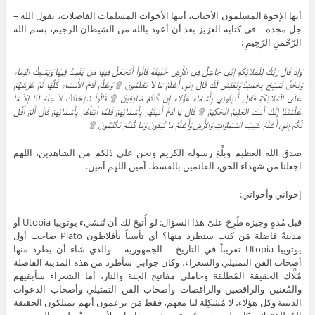
أيها الإخوة المسلمون الأحباب، أيتها الأخوات المسلمات الفاضلات، يقول الله –
جل مجده – في كتابه العزيز بعد أن أعوذ بالله من الشيطان الرجيم، بسم الله
الرَّحْمَنِ الرَّحِيمِ :
وَإِذْ قَالَ رَبُّكَ لِلْمَلائِكَةِ إِنِّي جَاعِلٌ فِي الأَرْضِ خَلِيفَةً قَالُواْ أَتَجْعَلُ فِيهَا مَن يُفْسِدُ فِيهَا وَيَسْفِكُ الدِّمَاء
وَنَحْنُ نُسَبِّحُ بِحَمْدِكَ وَنُقَدِّسُ لَكَ قَالَ إِنِّي أَعْلَمُ مَا لاَ تَعْلَمُونَ ۩ وَعَلَّمَ آدَمَ الأَسْمَاء كُلَّهَا ثُمَّ عَرَضَهُمْ
عَلَى الْمَلائِكَةِ فَقَالَ أَنبِئُونِي بِأَسْمَاء هَؤُلاء إِن كُنتُمْ صَادِقِينَ ۩ قَالُواْ سُبْحَانَكَ لاَ عِلْمَ لَنَا إِلاَّ مَا
عَلَّمْتَنَا إِنَّكَ أَنتَ الْعَلِيمُ الْحَكِيمُ ۩ قَالَ يَا آدَمُ أَنبِئْهُم بِأَسْمَائِهِمْ فَلَمَّا أَنبَأَهُمْ بِأَسْمَائِهِمْ قَالَ أَلَمْ أَقُل
لَّكُمْ إِنِّي أَعْلَمُ غَيْبَ السَّمَاوَاتِ وَالأَرْضِ وَأَعْلَمُ مَا تُبْدُونَ وَمَا كُنتُمْ تَكْتُمُونَ ۩
صدق الله العظيم وبلَّغ رسوله الكريم ونحن على ذلكم من الشاهدين، اللهم
اجعلنا من شهداء الحق، القائمين بالقسط. آمين اللهم آمين.
إخواني وأخواتي:
قبل مُدةٍ وجيزة طُرِحَ علىّ هذا السؤال: لو أُتيحَ لك أن تُنشيء يوتوپيا Utopia أو
مدينةً فاضلة مَن كنت ستطرد منها؟ أي تأسياً بأفلاطون Plato صاحب أول
يوتوپيا Utopia تقريباً في التاريخ – الجمهورية – والذي شاء أن يطرد منها
أصحاب الفن التمثيلي والشعراء، وكان جوابي سأطرد من هذه المدينة الفاضلة
مُلَّاك الحقيقة المُطلَقة وحاملي مفاتيح الجنة والنار، أما الشعراء سأبقيهم
والمُغنين والراقصين والراقصات وأصحاب الفن التمثيلي وأصحاب الدعوات
الدينية وكل هؤلاء، لا مُشكِلة لنا معهم، فقط مَن يزعمون أنهم يمتلكون الحقيقة