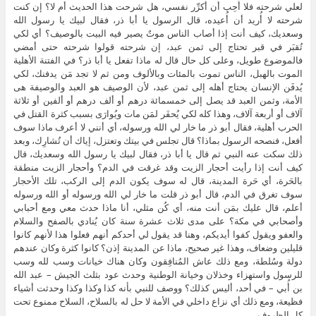
لعلي شرحته فلا أُحِب أن أُكرِّر نفسي، هل شرحت هذا الحديث أم لا؟ إن كنت
شرحته لا أُريد أن أُعيده، قال الرسول يا أبا ذر، فقال لبيك يا رسول الله
وسعديك، كيف أنت إذا أصاب الناس موتٌ يصير فيه البيت بالوصيف؟ أي لكي
تُقبَر في قبر تحتاج إلى ثمن عبد، إن شرحته قولوا شرحته حتى أمضي
فالموضوع طويل، وعلى كل حال قال له ماذا تفعل يا أبا ذر؟ في الفتنة الأهلية
الموت بالهبل، الناس تموت بالمئات وبالألوف ومن ثم لا تجد مَن يدفنك، لكي
يُدفَن الإنسان يحتاج أهله إلى ثمن عبد، لأن الوصيف هو العبد والوصيفة هى
الأمة، وثمن العبد قد يصل إلى خمسمائة درهم أو ألف درهم أو ألفين أو ثلاثة
آلاف أو أربعة آلاف، وهذا كله لكي يُحفَر لمَن مات ويُوارَى بسبب كثرة القتل في
الحرب أهلية، فقال أبو ذر ما خار لي الله ورسوله، أي أنني لا أعرف ماذا سوف
أفعل، فنصحه الرسول بماذا؟ قال تجلس في بيتك وتعتزل، إياك أن تُشارِك، وبعد
ذلك سكت عنه النبي ثم قال يا أبا ذر، فقال لبيك يا رسول الله وسعديك، قال
كيف أنت إذا رأيت أحجار الزيت وقد غرقت في الدم؟ وأحجار الزيت منطقة
بالحَرة، أي حَرة المدينة، قال له سوف يكون الدم إلى الركب، تلك الأحجار
سوف تغرق في الدم، قال أبو ذر قلت ما خار لي الله ورسوله أو الله ورسوله
أعلم، قال عليك بمَن أنت منه، أي كُن مثلي، أنا ماذا حدث معي ومع أحبابي
وأصحابي في مكة؟ على مدى ثلاث عشرة سنة كان يُنادي بالصفح والسلام
والعفو ويقول كفوا أيديكم، وهنا قد يقول لي أحدكم أنهم فعلوا هذا لأنهم كانوا
قليلين وضعاف، وهذا غير صحيح، ماذا عن المدينة إذن؟ كانوا كثرة وكان عندهم
دولة وسُلطة، ومع ذلك عاش المُنافِقون وكان هناك خيانات وسب لله وسب
للرسول واستهزاء وخذلان وخيانة الوطنية وحدث عود بثلث الجيش – عبد الله
بن أُبي – في أحد، أليس كذلك؟ ووصف للنبي بأنه كذا وكذا وكذا وحدثت أشياء
فظيعة، ومع ذلك أي نزاع داخلي في الأمة لا حل له بالسلاح، السلاح ممنوع تحت
كل الظروف،