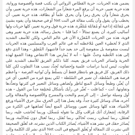
يضمن هذه الحريات، حرية القصَّاص الروائي أن يكتب قصة وأقصوصة ورواية،
هذه حرية تعبير، حرية أن يرفع المرء شعاراً من الشعارات، هذه حرية تعبير، وأن
يحرق شعاراً وأن يحرق رمزاً وأن يحرق علماً أو بطاقة، هذه حرية تعبير، أن
يخطب وأن يقول وأن يكتب مقالة في النت Net أو في صحيفة وأن يفوه بشيئ
في مُقابَلة إذاعية أو مُقابَلة مُتلفَّزة، هذه حرية قول وحرية تعبير، كلها حريات ولها
أساليب كثيرة، أن يصنع تمثالاً – كما قلنا – يحمل رسالة، هذه حرية تعبير وهى
قوية، هذه من الحريات المُقرَّرة الآن في عالم الناس، ولكن للأسف الشديد
الذي لا تُخطيء العين مُلاحَظته أنه في عالم العرب والمسلمين هذه الحريات
ليست منقوصة بل منقوصة إلى حد بعيد جداً فانتبهوا، المُقلِق – وهذا الذي دقع
إلى هذه الخُطبة وحثَّ عليها – أنه لا يُمارِس هذا الانتقاص وهذا القمع لهذه
الحرية ولسائر الحريات فريق بعينه، كلنا ذلكم الفريق للأسف الشديد على
تفاوت، ليس لدينا دراسات علمية وإحصائية تُحدِّد نسب هذا التفاوت لكن كلنا
ذلك الفريق، كل فريق هو بانتظار فقط أن يتسلَّط وأن تُواتيه الفرصة – وأعظم
فرصة هى السُلطة، أن تصير في السُلطة – لكي يمنع غيره من التعبير، أي عن
أن يُعبِّر، وطبعاً وسائل المنع تُناظِر وتُضاهي وسائل التعبير في كثرتها وتعدُّدها
وتفاوتها، أنت – كما قلت – تُعبِّر عن رأيك بأشكال مُختلِفة جداً من القول – هذه
أول وسيلة تواصل – إلى الرسم والنحت والمسرح والأقصوصة والمقالة وإلى
آخره، هناك وسائل كثيرة جداً، وقد يصل هذا إلى الحرق، مثل حرق الأشياء ورفع
الأشياء، هذه كلها وسائل تعبير، ووسائل المنع أيضاً تُضاهيها في الكثرة من
الرقابة، إشعارك أنك مُراقَب وكل ما تقوله مُسجَّل، وربما تُحاسَب عليه، ربما
تُعتقَل، ربما تُسجَن، ربمت تُحاكَم، ربما تُقتَل، ربما تُغتال دون مُحاكَمة، وربما
يُصادَر حقك في نشر هذه الأشياء، يُصادَر الكتاب الذين نشرته، قد تُغلَق الصحيفة
التي نشرت لك المقالة أو يُغلَق الموقع في النت Net الذي نشر لك الكلمة وإلى
آخره، هذه وسائل عبر التاريخ والبشر يستخدمونها للأسف ولا يتورَّعون وخاصة