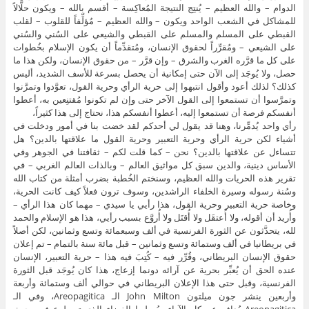
الدوام – والله العظيم – يُنتِج النتيجة المُعاكِسة – أقسم بالله – ويكون حلَّالاً
للمشاكل في الشعب الواحد ويكون – والله العظيم – مُؤلِّفاً للقلوب – لقلب
القبطي على المسلم والمسلم على القبطي والشيعي على السُني والسُني
على الشيعي – ومُقرِّراً لحقوق الإنسان، ومُتقدِّماً أن يكون الإسلام بخُطوات
على كل ما قرَّره الغرب والشرق – وإن قرَّر – من حقوق الإنسان، ولكن هذا ما
حصل، ولا يُوجَد إلى الآن حتى إمكانية أن يحصل بسرعة للأسف الشديد، أليس
كذلك؟ لذلك أعود وأقول انتبهوا إلى حرية الرأي وحرية القول، تعوَّدوا وتمرَّنوا
وتمرَّسوا أن تستمعوا إلى القول الآخر حتى وإن لم تكونوا مُقتنِعين به، أعطوا
أنفسكم فرصة أن تستمعوا إليه، أعطوا أنفسكم هذا، نحتاج إلى هذا كثيراً،
رأي واحد يُدمِّرنا، وهنا قد يقول لي أحدكم لقد خضت بنا في أمور ودخلت في
أشياء لكن حرية الرأي وحرية التعبير وحرية القول ما علاقتها بالدين؟ هل
تتساءل عن علاقتها بالدين؟ نحن – كما قلت لكم – ثقافتنا في الجوهر وفي
الأساس دينية، والدين سبق كل مواثيق العالم – وبالذات العالم الغربي – في
تقرير هذه الحريات والله العظيم، وسنختم الخُطبة بضرب أمثلة من كتاب الله
وسُنة رسوله وسيرة الخلفاء الراشدين، وسوف ترون فعلاً كيف كانت الحرية،
وخاصة حرية التعبير وحرية القول، هذا رأيي يا سيدي – مهما كان هذا الرأي –
وأُريد أن أقوله، ولا أُعتقَل ولا أُقتَل ولا أُروَّع بسبب رأيي، هذا هو الإسلام والحمد
لله، يتحدَّثون عن الثورة الفرنسية في ألف وسبعمائة وتسع وثمانين، لكن أصلاً
في بريطانيا في ألف وستمائة وتسع وثمانين – قبل مائة سنة بالتمام – تم إعلان
حقوق الإنسان البريطاني، وقُرِّر فيه – كُتِبَ فيه هذا – حرية التعبير، الإنسان
عنده الحق أن يُعبِّر بحرية عن آرائه دونما إزعاج، هذا كان يُوجَد قبل الثورة
الفرنسية، وقبل حتى هذا الإعلان البريطاني في حوالي ألف وستمائة وأربعة
وأربعين ينشر جون ميلتون John Milton الـ Areopagitica، وفي الـ
Areopagitica يُدافِع عن كل الآراء ويُعطيها الفضاء الذي تصطرع فيه بحيث