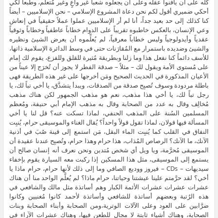
كله على أن يأفنوا عقله وعلى أن يجعلوه شعباً غير واعٍ وغير مُتعلِّم، وطبعاً لكي
أحكي ضميري أقول لكم نحن دعاة المشروع الإسلامي – نحن الإسلاميين – أيضاً
كنا كذلك إلى حد بعيد جداً، أنا لم أر الإسلاميين عملوا عملاً حقيقياً في إنعاش
وعي الإنسان، بالعكس خاطبوه تقريباً على الدوام خطاباً عاطفياً وخطاباً وثوقياً
عقدياً وأيدولوجياً وليس خطاباً معرفياً، لم يُعلِّموه أن يعرض الشيئ ونظيره
والشيئ وضديده باستمرار مع المُقارَنات حتى في وسط الدائرة الإسلامية ذاتها،
للأسف دائماً كنا نفعل هذا وما زلنا وبطريقة مُثيرة للقلق وللفزع، يقوم لك إمام
على مُستوى الأمة ويقول لك – مثلاً – صدقة الفطر لا يجوز أن تُخرَج إلا عيناً من
الأعيان المذكورة في الحديث الصحيح ومَن أخرجها على غير هذه الطريقة فهى
باطلة مردودة وسوف تُصبِح صدقة من الصدقات، ويبدأ يتشدَّق، يا أخي تباً لك، يا
رجل تباً لك، يا أخي هذا مذهب، نعم هو مذهب الجمهور لكن هناك مذهب
مُخالِف وقال به عدد من الصحابة وقال به مذهب الإمام أبي حنيفة، ومُعظم
المسلمين السُنة على المذهب الحنفي، لماذا تسكت عنه؟ قل لنا يا أخي
المسألة فيها قولان، لماذا تقول قولاً واحداً؟ يُقال الغناء والموسيقى حرام، يُنبِت
النفاق في القلب كما يُنبِت الماء البقل، مَن استمع إلى قينة صُبَ في أذنية
الآنك، ما الآنك؟ الرصاص المُذاب، هذا حرام وهذا حرام، وتُصبِح عندنا عقيدة أن
الموسيقى مُحرَّمة، ويا ويل أي شخص مُتدين ونحن نعرف أنه إنسان صالح أن
يستمع إلى الموسيقى، مثل هذا المسكين إذا ركبت معه السيارة يقوم بإخفاء
سيديهات – CDs – فيروز ووديع الصافي وما إلى ذلك لأنها حرام، حرام ماذا يا
أخي؟ لقد حرَّمتم علينا عيشتنا وحياتنا، حرام ماذا؟ لم يُعلَّم الواحد منا أن هناك
عشرات عشرات عشرات الأئمة الكبار وهم أساتذة مثل مالك والشافعي في
هذه الرُتبة وبعضهم أساتذة للشافعي وأساتذة لأحمد كانوا مُغنيين وكانوا
ضرَّابين على العود وعلى الآلات الوترية،ومن الصحابة وأبناء الصحابة وبنات
الصحابة، وهناك أشياء ثابتة لا مجال للطعن فيها، وهناك عشرات الآراء في