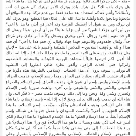
– مثلاً – لكي يتركوا البلد، قالوا لهم هذه فرصة لكم لكي تتركوا هذا، ما شاء الله،
هل يترك بلده لك؟ هل يترك بلده ويترك الأمن ويترك كل شيئ لك أنت
ولأمثالك؟ وأنتم عندكم استعداد بعد ساعة فقط من عدم تركنا لهذه المواقع أن
تذبحونا وتذبحوا بلادنا وأهلنا، ما شاء الله على الذكاء هذا الفظيع، وهو يعرف أنك
لن تترك، ومن ثم يقول أنا أعطيتك الفرصة وقد أعذر مَن أنذر، ما هذا يا أخي؟
من أين أتى هؤلاء الناس؟ من أين نزلوا علينا؟ من أي أرض نبتوا؟ ويقتل لك
الواحد منهم الجنود ورجال الأمن ويحرق ويسحل وكأنه أمر عادي وهو مُرتاح
جداً، ويُقال جاهدوهم وقاتلوهم فهذا جهاد وقتال، أي فقهٍ هذا يا أخي؟ أي فقه
هذا؟ والله لو دُفِعَت الملايين – الملايين المُملَّيَنة وأُقسِم بالله على هذا – لإنتاج
مثل هذا الفقه ودسه على الأمة لتدميرها ما نجح هذا النجاح، لا إله إلا الله، لذلك
أنا أقول لكم اترطوا قليلاً المشاهد اليومية المُبتذَلة والمشاهد العاطفية،
واتركوا حتى الحدث الراهن، وألقوا نظرة طائر، انظروا إلى المشهد
البانورامي، سوف ترون أن هذا الخطاب الإسلامي بالطريقة هذه دمَّرنا في
الجزائر فذهبت الجزائر، ودمَّرنا في العراق، وهذا بإسم الإسلام، فذهبت الجزائر
بإسم الإسلام وليس بإسم أي شيئ ثانٍ، وذهبت العراق بإسم الإسلام والصراع
الشيعي والسُني والسُني والشيعي وإلى آخره، وذهبت سوريا بإسم الإسلام
ونُصيري وسُني وكذا ونحن وما إلى ذلك، وسوف تذهب مصر – لا قدَّر الله، وإن
شاء الله لن تذهب بإذن الله تعالى وبحق لا إله إلا الله – بإسم الإسلام، يا ما شاء
الله على الإسلام، وذهبت أفغانستان ودُمِّرَت وذُبِّحَت بإسم الإسلام، ما هذا
الإسلام العجيب يا أخي؟ وقُسِّمت السودان وانفصل جنوبها عن شماله بإسم
الإسلام أيضاً، ما هذا الإسلام الحلو؟ ما هذا الإسلام الفظيع؟ ما هذا الإسلام الذي
ليس فيه أحد لكي يقف ويتساءل ما هو هذا الإسلام؟ مَن وراء هذا الإسلام؟ مَن
وراء هذا الخطاب؟ إلى متى سنبقى هكذا صماً بكماً عمياً؟ إلى متى؟ وكان
المفروض الإسلام والخطاب الإسلامي والمشروع الإسلامي باستمرار وعلى