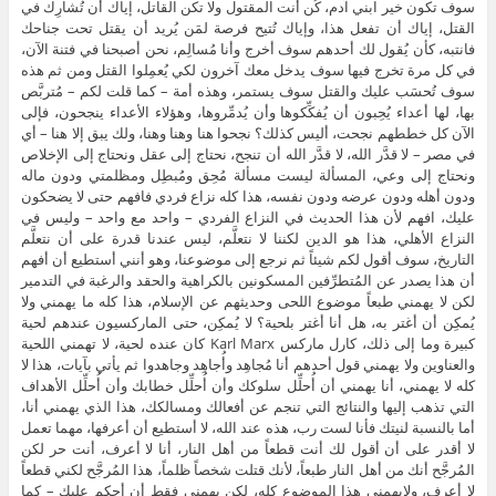
سوف تكون خير ابني آدم، كُن أنت المقتول ولا تكن القاتل، إياك أن تُشارِك في
القتل، إياك أن تفعل هذا، وإياك تُتيح فرصة لمَن يُريد أن يقتل تحت جناحك
فانتبه، كأن يُقول لك أحدهم سوف أخرج وأنا مُسالِم، نحن أصبحنا في فتنة الآن،
في كل مرة تخرج فيها سوف يدخل معك آخرون لكي يُعمِلوا القتل ومن ثم هذه
سوف تُحسَب عليك والقتل سوف يستمر، وهذه أمة – كما قلت لكم – مُتربَّص
بها، لها أعداء يُحِبون أن يُفكِّكوها وأن يُدمِّروها، وهؤلاء الأعداء ينجحون، فإلى
الآن كل خططهم نجحت، أليس كذلك؟ نجحوا هنا وهنا وهنا، ولك يبق إلا هنا – أي
في مصر – لا قدَّر الله، لا قدَّر الله أن تنجح، نحتاج إلى عقل ونحتاج إلى الإخلاص
ونحتاج إلى وعي، المسألة ليست مسألة مُحِق ومُبطِل ومظلمتي ودون ماله
ودون أهله ودون عرضه ودون نفسه، هذا كله نزاع فردي فافهم حتى لا يضحكون
عليك، افهم لأن هذا الحديث في النزاع الفردي – واحد مع واحد – وليس في
النزاع الأهلي، هذا هو الدين لكننا لا نتعلَّم، ليس عندنا قدرة على أن نتعلَّم
التاريخ، سوف أقول لكم شيئاً ثم نرجع إلى موضوعنا، وهو أنني أستطيع أن أفهم
أن هذا يصدر عن المُتطرِّفين المسكونين بالكراهية والحقد والرغبة في التدمير
لكن لا يهمني طبعاً موضوع اللحى وحديثهم عن الإسلام، هذا كله ما يهمني ولا
يُمكِن أن أغتر به، هل أنا أغتر بلحية؟ لا يُمكِن، حتى الماركسيون عندهم لحية
كبيرة وما إلى ذلك، كارل ماركس Karl Marx كان عنده لحية، لا تهمني اللحية
والعناوين ولا يهمني قول أحدهم أنا مُجاهِد وأُجاهِد وجاهدوا ثم يأتي بآيات، هذا لا
كله لا يهمني، أنا يهمني أن أُحلِّل سلوكك وأن أُحلِّل خطابك وأن أُحلِّل الأهداف
التي تذهب إليها والنتائج التي تنجم عن أفعالك ومسالكك، هذا الذي يهمني أنا،
أما بالنسبة لنيتك فأنا لست رب، هذه عند الله، لا أستطيع أن أعرفها، مهما تعمل
لا أقدر على أن أقول لك أنت قطعاً من أهل النار، أنا لا أعرف، أنت حر لكن
المُرجَّح أنك من أهل النار طبعاً، لأنك قتلت شخصاً ظلماً، هذا المُرجَّح لكني قطعاً
لا أعرف، ولايهمني هذا الموضوع كله، لكن يهمني فقط أن أحكم عليك – كما