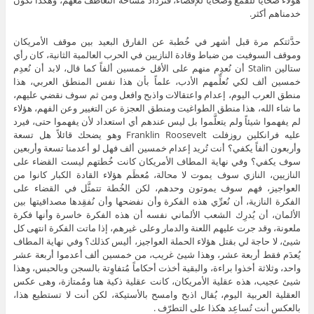
هؤلاء ضحايا للقمع وضحايا للإقصاء، فتزداد مساحة التعاطف معهم، وهكذا نكون
خدمناهم أكثر.
حدَّثتكم مرة قبل أشهر في خُطبة عن الفارق البعيد بين موقف الأمريكان
وموقف السوفيت من ضباط وقادة النازيين في الحرب العالمية الثانية، كان رأي
ستالين Stalin أن نُعدِم منهم على الأقل خمسين ألفاً كما قال، لابد أن نُعدِم
خمسين ألف لكي نُعلِّمهم الأدب، علماً بأن هذا نفس المنطق العربي، هذا
منطق العرب اليوم، إعدام واعتقالات واذبح وافعل ومن ثم سوف نقضي عليهم،
ما شاء الله، هذا منطق الطواغيت ومنطق العجزة عن التغيير وعن الفهم، هؤلاء
لم يفهموا شيئاً ولم يتعلَّموا بل ليس عندهم أي استعداد لأن يفهموا حتى، فيرد
عليه فرانكلين روزفلت Franklin Roosevelt وهو يضحك قائلاً هل تسعة
وأربعون ألفاً يكفي؟ أنت تُريد إعدام خمسين ألف فهل لو أعدمنا تسعة وأربعين
سوف يكفي؟ وفي نهاية المطاف الأمريكان كانت خُطتهم ليست القضاء على
النازيين، النازي سوف يموت لا محالة، مُعظَم هؤلاء القادة الكبار كانوا من
العواجيز، فهم سوف يموتون وحدهم، لكن الخُطة تتمثَّل في القضاء على
الفكرة النازية، أن نُعرِّي هذه الفكرة وأن نفضحها وأن نُفقِدها مصداقيتها بين
الألمان، أن يُدرِك الشعب الألماني نفسه أن هذه الفكرة خاسرة وأنها فكرة
ملعونة، وقد جرت عليهم اللعنة والدمار وعلى غيرهم، إذا ماتت الفكرة انتهى كل
شيئ، لا حاجة لي بقتل هؤلاء الحملة العواجيز، أليس كذلك؟ وفي نهاية المطاف
يُعدَم فقط أربعة عشر، وهذا شيئ غريب، من خمسين ألف أعدموا أربعة عشر
واحد، وثلاثة أخذوا براءة، والبقية أخذت أحكاماً مُتفاوِتة بالسجن وبالحبس، وهذا
شيئ عجيب، هذه عقلية الأمريكان، كانت عقلية ذكية هنا ومُمتازة، وهى عكس
العقلية العربية اليوم، يُقال اذبح وامسح بالأستيكة، لكن أنت لا تستطيع هذا،
بالعكس أنت تُساعِد هكذا على التطرّف .