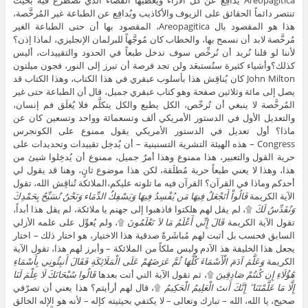
تنتصر دائماً الحقائق على الزيوف والأكاذيب ويُدافِع عن الطباعة غير المُرخَّصة،
هذا هو المقصود بال Areopagitica، المقصود بها أن حتى الطباعة الغير
مُرخَّصة لابد أن نسمح بها، والخطاب كان مُوجَّهاً للبرلمان الإنجليزي، لماذا إذن؟
لأننا لو قلنا نُريد أن نُرخِّص سوف ندخل طبعاً في الحدود والتقييدات، أليس
كذلك؟وأشياء كثيرة ستُستبعَد ولن تجد فرصة أن تبرز إلى النور، فجون ميلتون
John Milton كان يُناقِش هذا بأسلوب عبقري في هذا الكتاب، وهذا الكتاب قد
يصل إلى مائة وثلاثين صفحة وهو كتاب عبقري جميل، قال أن الطباعة حتى غير
المُرخَّصة لا ينبغي أن تُرخّص، الكل يطبع والكل يتكلَّم فلا يُغلَق فم إنسان،
والتعديل الأول في الدستور الأمريكي ألف وتسعمائة وواحد وتسعين كان عن
ماذا؟ أول تعديل في الدستور الأمريكي يقول ممنوع على الكونجرس
Congress – هذه الهيئة التشرية التسنينية – أن يُدخِل تقييدات وتحديدات على
حرية القول والتعبير، هذا ممنوع وهذا أمرٌ جميل، ممنوع أن يُدخِلوا شيئ من
هذا، وهذا لا يعني طبعاً حرية مُطلَقة، لكن هذا موضوع ثانٍ، وهنا قد يقول لي
أحدكم وماذا في القرآن؟ القرآن فيه ما تلوته عليكم،الملائكة تُناقِش الله، تقول
الآية الكريمة
قَالُواْ أَتَجْعَلُ فِيهَا مَن يُفْسِدُ فِيهَا وَيَسْفِكُ الدِّمَاء وَنَحْنُ نُسَبِّحُ بِحَمْدِكَ
وَنُقَدِّسُ لَكَ
۩، لم يقل لهم هلكتوا فاذهبوا إلى جهنم يا ملائكة، لم يقل هذا أبداً،
تقول الآية الكريمة
قَالَ إِنِّي أَعْلَمُ مَا لاَ تَعْلَمُونَ
۩، ولم يُعوِّل على علمه الأزلي
السابق فحسب بل أثبت لهم مُباشَرةً صدقية هذا الاختيار، هو اختار ذلك – اختار
يجعل هذا الخليفة هذ الآدم وليس ملكاً من الملائكة – وأبرز لهم هذا، تقول الآية
الكريمة
وَعَلَّمَ آدَمَ الْأَسْمَاءَ كُلَّهَا ثُمَّ عَرَضَهُمْ عَلَى الْمَلَائِكَةِ فَقَالَ أَنبِئُونِي بِأَسْمَاءِ
هَٰؤُلَاءِ إِن كُنتُمْ صَادِقِينَ
۩، ثم تقول الآية التي أتت بعدها
قَالُوا سُبْحَانَكَ لَا عِلْمَ لَنَا
إِلَّا مَا عَلَّمْتَنَا ۖ إِنَّكَ أَنتَ الْعَلِيمُ الْحَكِيمُ
۩، قال لهم أرأيتم؟ هذا يعني أن تصرّفي
صحيح، يا الله، الله – تبارك وتعالى – لا يكتفي بحيثيته كإله – لأنه هو الإله الخالق