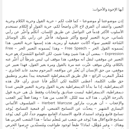
أيها الإخوة والأخوات:
إذن موضوعتنا أو موضوعنا – كما قلت لكم – حرية القول وحرية الكلام وحرية
التعبير، وأعتقد أن الفرق لاح الآن واضحاً لكم، حرية القول أو الكلام تستخدم
الأسلوب الأكثر قِدماً في التواصل عن طريق اللسان، أتكلَّم وأُعبِّر عن رأيي
بلساني، حرية التعبير أوسع وأكثر شمولية، فأُعبِّر عن رأيي بكل الوسائل
المُتاحة للتعبير سواء أكانت حقيقية أو رمزية، هذه إسمها حرية التعبير، هذا
يُسمونه القول الحر – Free Speech – وهذا يُسمونه التعبير الحر – Free
Expression – بمعنى أن هذا شيئ وهذا شيئ، لكن الجامع المُشترَك هو حرية
التعبير عن موقفي، لنقل أنه موقفي، هذا موقف لي، ليس شرطاً أن أُعبِّر عنه
بالكلام، ولكن موقف عبَّرت عنه مرة بالقول ومرة بغير القول، فهذا تعبير عن
موقفي، من حق الإنسان أن يُعبِّر عن مواقفه، المرحوم محمد عابد الجابري –
مُفكِّر المغرب الرائع – قال طريق الديمقراطية الصحيحة يبدأ بتقرير وتطبيق
حق طلب الكلمة، أعطنى الكلمة لكي أتكلَّم فأنا عندي رأي، قال هذه
الديمقراطية، إذا ما بدأنا الديمقراطية بحرية القول وحرية التعبير فليس عندنا
ديمقراطية، الديمقراطية ليست صناديق وانتخابات وفقط بل هى حرية قول
بالدرجة الأولى ، هذا لابد منه للكل، الأعجب من هذا – وهذا فعلاً يُثير العجب
والإعجاب – أن هربرت ماركوز Herbert Marcuse – الفيلسوف الألماني
اليساري الشهير – يتحدَّث عن التسامح القمعي، أي قمعية التسامح، يُوجَد
تسامح قامع ويُوجَد استبداد قامع، الاستبداد القامع مفهوم جداً، لكن كيف يُوجَد
تسامح قامع؟قال هذا يُوجَد في شعب غير مُتعلِّم تماماً – هذا الشعب العربي هنا
وهناك – وغير مُؤهَّل، لماذا؟ طبعاً لوجود طواغيت ومُستبِّدين حرصوا الحرص