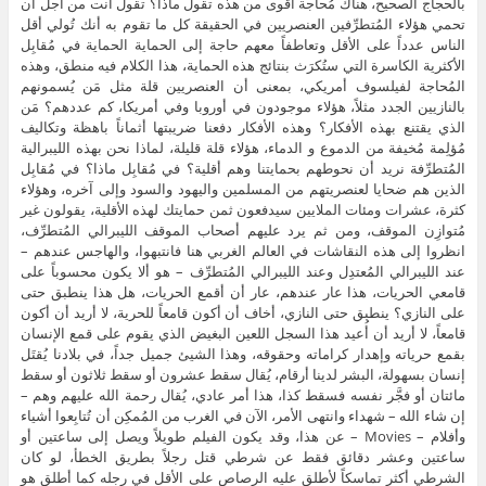
بالحجاج الصحيح، هناك مُحاجة أقوى من هذه تقول ماذا؟ تقول أنت من أجل أن
تحمي هؤلاء المُتطرِّفين العنصريين في الحقيقة كل ما تقوم به أنك تُولي أقل
الناس عدداً على الأقل وتعاطفاً معهم حاجة إلى الحماية الحماية في مُقابِل
الأكثرية الكاسرة التي ستُكرَث بنتائج هذه الحماية، هذا الكلام فيه منطق، وهذه
المُحاجة لفيلسوف أمريكي، بمعنى أن العنصريين قلة مثل مَن يُسمونهم
بالنازيين الجدد مثلاً، هؤلاء موجودون في أوروبا وفي أمريكا، كم عددهم؟ مَن
الذي يقتنع بهذه الأفكار؟ وهذه الأفكار دفعنا ضريبتها أثماناً باهظة وتكاليف
مُؤلِمة مُخيفة من الدموع و الدماء، هؤلاء قلة قليلة، لماذا نحن بهذه الليبرالية
المُتطرِّفة نريد أن نحوطهم بحمايتنا وهم أقلية؟ في مُقابِل ماذا؟ في مُقابِل
الذين هم ضحايا لعنصريتهم من المسلمين واليهود والسود وإلى آخره، وهؤلاء
كثرة، عشرات ومئات الملايين سيدفعون ثمن حمايتك لهذه الأقلية، يقولون غير
مُتوازِن الموقف، ومن ثم يرد عليهم أصحاب الموقف الليبرالي المُتطرِّف،
انظروا إلى هذه النقاشات في العالم الغربي هنا فانتبهوا، والهاجس عندهم –
عند الليبرالي المُعتدِل وعند الليبرالي المُتطرِّف – هو ألا يكون محسوباً على
قامعي الحريات، هذا عار عندهم، عار أن أقمع الحريات، هل هذا ينطبق حتى
على النازي؟ ينطبق حتى النازي، أخاف أن أكون قامعاً للحرية، لا أريد أن أكون
قامعاً، لا أريد أن أُعيد هذا السجل اللعين البغيض الذي يقوم على قمع الإنسان
بقمع حرياته وإهدار كراماته وحقوقه، وهذا الشيئ جميل جداً، في بلادنا يُقتَل
إنسان بسهولة، البشر لدينا أرقام، يُقال سقط عشرون أو سقط ثلاثون أو سقط
مائتان أو فجَّر نفسه فسقط كذا، هذا أمر عادي، يُقال رحمة الله عليهم وهم –
إن شاء الله – شهداء وانتهى الأمر، الآن في الغرب من المُمكِن أن تُتابِعوا أشياء
وأفلام – Movies – عن هذا، وقد يكون الفيلم طويلاً ويصل إلى ساعتين أو
ساعتين وعشر دقائق فقط عن شرطي قتل رجلاً بطريق الخطأ، لو كان
الشرطي أكثر تماسكاً لأطلق عليه الرصاص على الأقل في رجله كما أطلق هو