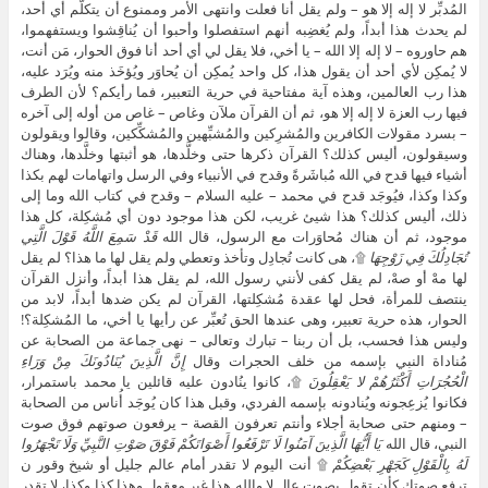
المُدبِّر لا إله إلا هو – ولم يقل أنا فعلت وانتهى الأمر وممنوع أن يتكلَّم أي أحد،
لم يحدث هذا أبداً، ولم يُغضِبه أنهم استفصلوا وأحبوا أن يُناقِشوا ويستفهموا،
هم حاوروه – لا إله إلا الله – يا أخي، فلا يقل لي أي أحد أنا فوق الحوار، مَن أنت،
لا يُمكِن لأي أحد أن يقول هذا، كل واحد يُمكِن أن يُحاوَر ويُؤخَذ منه ويُرَد عليه،
هذا رب العالمين، وهذه آية مفتاحية في حرية التعبير، فما رأيكم؟ لأن الطرف
فيها رب العزة لا إله إلا هو، ثم أن القرآن ملآن وغاص – غاص من أوله إلى آخره
– بسرد مقولات الكافرين والمُشرِكين والمُشبِّهين والمُشكِّكين، وقالوا ويقولون
وسيقولون، أليس كذلك؟ القرآن ذكرها حتى وخلَّدها، هو أثبتها وخلَّدها، وهناك
أشياء فيها قدح في الله مُباشَرةً وقدح في الأنبياء وفي الرسل واتهامات لهم بكذا
وكذا وكذا، فيُوجَد قدح في محمد – عليه السلام – وقدح في كتاب الله وما إلى
ذلك، أليس كذلك؟ هذا شيئ غريب، لكن هذا موجود دون أي مُشكِلة، كل هذا
موجود، ثم أن هناك مُحاوَرات مع الرسول، قال الله
قَدْ سَمِعَ اللَّهُ قَوْلَ الَّتِي
تُجَادِلُكَ فِي زَوْجِهَا
۩، هى كانت تُجادِل وتأخذ وتعطي ولم يقل لها ما هذا؟ لم يقل
لها مهْ أو صهْ، لم يقل كفى لأنني رسول الله، لم يقل هذا أبداً، وأنزل القرآن
ينتصف للمرأة، فحل لها عقدة مُشكِلتها، القرآن لم يكن ضدها أبداً، لابد من
الحوار، هذه حرية تعبير، وهى عندها الحق تُعبِّر عن رأيها يا أخي، ما المُشكِلة؟!
وليس هذا فحسب، بل أن ربنا – تبارك وتعالى – نهى جماعة من الصحابة عن
مُناداة النبي بإسمه من خلف الحجرات وقال
إِنَّ الَّذِينَ يُنَادُونَكَ مِنْ وَرَاءِ
الْحُجُرَاتِ أَكْثَرُهُمْ لا يَعْقِلُونَ
۩، كانوا ينُادون عليه قائلين يا محمد باستمرار،
فكانوا يُزعِجونه ويُنادونه بإسمه الفردي، وقبل هذا كان يُوجَد أُناس من الصحابة
– ومنهم حتى صحابة أجلاء وأنتم تعرفون القصة – يرفعون صوتهم فوق صوت
النبي، قال الله
يَا أَيُّهَا الَّذِينَ آمَنُوا لَا تَرْفَعُوا أَصْوَاتَكُمْ فَوْقَ صَوْتِ النَّبِيِّ وَلَا تَجْهَرُوا
لَهُ بِالْقَوْلِ كَجَهْرِ بَعْضِكُمْ
۩ أنت اليوم لا تقدر أمام عالم جليل أو شيخ وقور ن
ترفع صوتك كأن تقول بصوت عالٍ لا والله هذا غير معقول وهذا كذا وكذا، لا تقدر