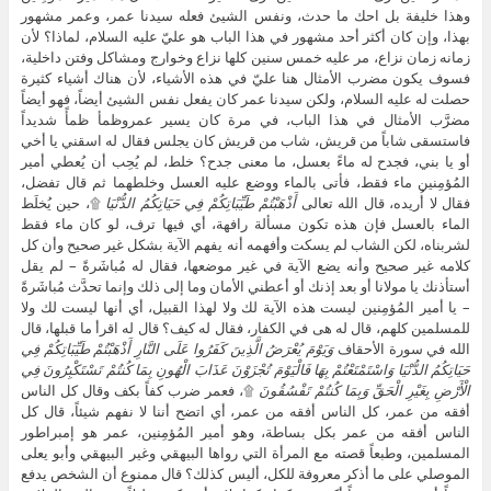
وهذا خليفة بل احك ما حدث، ونفس الشيئ فعله سيدنا عمر، وعمر مشهور
بهذا، وإن كان أكثر أحد مشهور في هذا الباب هو عليّ عليه السلام، لماذا؟ لأن
زمانه زمان نزاع، مر عليه خمس سنين كلها نزاع وخوارج ومشاكل وفتن داخلية،
فسوف يكون مضرب الأمثال هنا عليّ في هذه الأشياء، لأن هناك أشياء كثيرة
حصلت له عليه السلام، ولكن سيدنا عمر كان يفعل نفس الشيئ أيضاً، فهو أيضاً
مضرَّب الأمثال في هذا الباب، في مرة كان يسير عمروظمأ ظمأً شديداً
فاستسقى شاباً من قريش، شاب من قريش كان يجلس فقال له اسقني يا أخي
أو يا بني، فجدح له ماءً بعسل، ما معنى جدح؟ خلط، لم يُحِب أن يُعطي أمير
المُؤمِنين ماء فقط، فأتى بالماء ووضع عليه العسل وخلطهما ثم قال تفضل،
فقال لا أُريده، قال الله تعالى
أَذْهَبْتُمْ طَيِّبَاتِكُمْ فِي حَيَاتِكُمُ الدُّنْيَا
۩، حين يُخلَط
الماء بالعسل فإن هذه تكون مسألة رافهة، أي فيها ترف، لو كان ماء فقط
لشربناه، لكن الشاب لم يسكت وأفهمه أنه يفهم الآية بشكل غير صحيح وأن كل
كلامه غير صحيح وأنه يضع الآية في غير موضعها، فقال له مُباشَرةً – لم يقل
أستأذنك يا مولانا أو بعد إذنك أو أعطني الأمان وما إلى ذلك وإنما تحدَّث مُباشَرةً
– يا أمير المُؤمِنين ليست هذه الآية لك ولا لهذا القبيل، أي أنها ليست لك ولا
للمسلمين كلهم، قال له هى في الكفار، فقال له كيف؟ قال له اقرأ ما قبلها، قال
الله في سورة الأحقاف
وَيَوْمَ يُعْرَضُ الَّذِينَ كَفَرُوا عَلَى النَّارِ أَذْهَبْتُمْ طَيِّبَاتِكُمْ فِي
حَيَاتِكُمُ الدُّنْيَا وَاسْتَمْتَعْتُمْ بِهَا فَالْيَوْمَ تُجْزَوْنَ عَذَابَ الْهُونِ بِمَا كُنتُمْ تَسْتَكْبِرُونَ فِي
الْأَرْضِ بِغَيْرِ الْحَقِّ وَبِمَا كُنتُمْ تَفْسُقُونَ
۩، فعمر ضرب كفاً بكف وقال كل الناس
أفقه من عمر، كل الناس أفقه من عمر، أي اتضح أننا لا نفهم شيئاً، قال كل
الناس أفقه من عمر بكل بساطة، وهو أمير المُؤمِنين، عمر هو إمبراطور
المسلمين، وطبعاً قصته مع المرأة التي رواها البيهقي وغير البيهقي وأبو يعلى
الموصلي على ما أذكر معروفة للكل، أليس كذلك؟ قال ممنوع أن الشخص يدفع