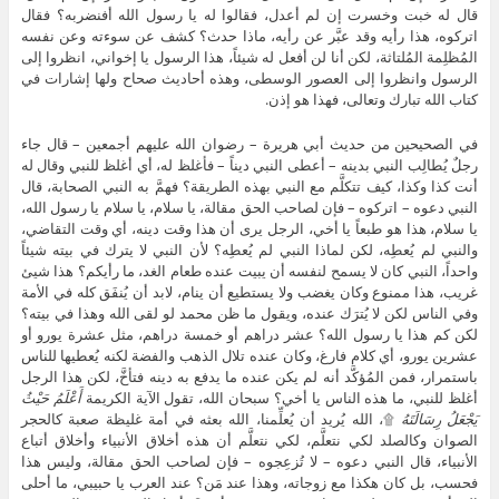
قال له خبت وخسرت إن لم أعدل، فقالوا له يا رسول الله أفنضربه؟ فقال
اتركوه، هذا رأيه وقد عبَّر عن رأيه، ماذا حدث؟ كشف عن سوءته وعن نفسه
المُظلِمة المُلتاثة، لكن أنا لن أفعل له شيئاً، هذا الرسول يا إخواني، انظروا إلى
الرسول وانظروا إلى العصور الوسطى، وهذه أحاديث صحاح ولها إشارات في
كتاب الله تبارك وتعالى، فهذا هو إذن.
في الصحيحين من حديث أبي هريرة – رضوان الله عليهم أجمعين – قال جاء
رجلٌ يُطالِب النبي بدينه – أعطى النبي ديناً – فأغلظ له، أي أغلظ للنبي وقال له
أنت كذا وكذا، كيف تتكلَّم مع النبي بهذه الطريقة؟ فهمَّ به النبي الصحابة، قال
النبي دعوه – اتركوه – فإن لصاحب الحق مقالة، يا سلام، يا سلام يا رسول الله،
يا سلام، هذا هو طبعاً يا أخي، الرجل يرى أن هذا وقت دينه، أي وقت التقاضي،
والنبي لم يُعطِه، لكن لماذا النبي لم يُعطِه؟ لأن النبي لا يترك في بيته شيئاً
واحداً، النبي كان لا يسمح لنفسه أن يبيت عنده طعام الغد، ما رأيكم؟ هذا شيئ
غريب، هذا ممنوع وكان يغضب ولا يستطيع أن ينام، لابد أن يُنفَق كله في الأمة
وفي الناس لكن لا يُترَك عنده، ويقول ما ظن محمد لو لقى الله وهذا في بيته؟
لكن كم هذا يا رسول الله؟ عشر دراهم أو خمسة دراهم، مثل عشرة يورو أو
عشرين يورو، أي كلام فارغ، وكان عنده تلال الذهب والفضة لكنه يُعطيها للناس
باستمرار، فمن المُؤكَّد أنه لم يكن عنده ما يدفع به دينه فتأخَّ، لكن هذا الرجل
أغلظ للنبي، ما هذه الناس يا أخي؟ سبحان الله، تقول الآية الكريمة
أَعْلَمُ حَيْثُ
يَجْعَلُ رِسَالَتَهُ
۩، الله يُريد أن يُعلِّمنا، الله بعثه في أمة غليظة صعبة كالحجر
الصوان وكالصلد لكي نتعلَّم، لكي نتعلَّم أن هذه أخلاق الأنبياء وأخلاق أتباع
الأنبياء، قال النبي دعوه – لا تُزعِجوه – فإن لصاحب الحق مقالة، وليس هذا
فحسب، بل كان هكذا مع زوجاته، وهذا عند مَن؟ عند العرب يا حبيبي، ما أحلى