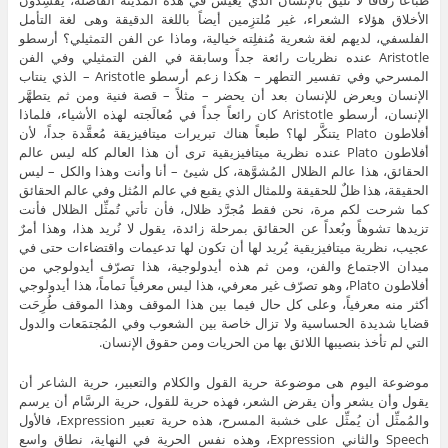
طباعاً رقاقاً لا تليق بالإنسان الذي يعيش في هذه المدينة الفاضلة، يُفسِدون
الأخلاق هؤلاء الشعراء، غير مُلتزِمين أيضاً باللغة الدقيقة وهى لغة التأمل
الفلسفي، لديهم لغة شعرية مُنفلِته خيالية، وماذا عن الفن التمثيلي؟ أرسطو
Aristotle عنده نظريات رائعة جداً وسابقة في الفن التمثيلي وفي الفن
المسرحي وفي تفسير التطهر – هكذا زعم أرسطو Aristotle – الذي ينتاب
الإنسان ويعرض للإنسان بعد أن يحضر – مثلاً – قصة فنية ومن ثم يتطهَّر
الإنسان، أرسطو Aristotle كان رائعاً جداً في مُعالَجته لهذه الأشياء، فلماذا
أفلاطون Plato يتنكَّر لها؟ طبعاً هناك تبريرات ميتافيزيقة مُعقَّدة جداً، لأن
أفلاطون Plato عنده نظرية ميتافيزيقية ترى أن هذا العالم كله ليس عالم
الحقائق، هذا عالم الظلال المُشوَّهة، كل شيئ – أنا وأنت وهذا والكل – ليس
الحقيقة، هذا ظلٌ للحقيقة وللمثال الذي يقبع في عالم المُثل وفي عالم الحقائق
كما شرحت لكم مرة، نحن فقط مُجرَّد ظلال، فأن تأتي تُمثِّل الظلال فأنت
تزيدها تشوهاً وبُعداً عن الحقائق بمرحلة زائدة، يقول لا نُريد هذا، وهذا أمرٌ
عجيب، نظرية ميتافيزيقية يُريد لها أن تكون لها تدعيمات واقتضاءات حتى في
ميدان الاجتماع والفن، ومن ثم هذه أيدولوجية، هذا تصرّف أيدولوجي من
أفلاطون Plato، وهو تصرّف غير معرفي، هذا ليس معرفياً تماماً، هذا أيدولوجي
أكثر منه معرفياً، وعلى كل حال فيما بين هذا الموقف وهذا الموقف طُرِحَت
قضايا شديدة الحساسية ولا تزال خاصة بين الشعوب وفي المُجتمَعات والدول
التي لم تأخذ بنصيبها اللائق بها من الحريات ومن حقوق الإنسان.
موضوعة اليوم هى موضوعة حرية القول والكلام والتعبير، حرية الشاعر أن
يقول وأن يشعر وأن يقرض الشعر، فهذه حرية للقول، حرية الرسَّام أن يرسم
والمُمثِّل أن يُمثِّل على خشبة المسرح، هذه حرية تعبير Expression، فالأول
Speech والثاني Expression، وهذه نفس الحرية في النهاية، نطاق واسع