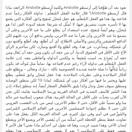
نعود بعد أن طوَّفنا إلى أرسطو Aristotle وكلمة أرسطو Aristotle الرائعة، ماذا
قال أرسطو Aristotle؟ قال علامة العقل المُتعلِّم : تداوله لأفكار رغماً عدم
قناعته بها، هذا هو العقل المُتعلِّم، هو عقل مُتحرِّر مُنفتِح واثق، أفكاره التي يقتنع
بها لا تأسره بحيث يتشرنق فيها، لا تُمثِّل له شرنقةً تخنقه كدودة القز، لذا هو
مُتحرِّر، وهو أيضاً مُنفتِح، عنده استعداد أن يطلع على ما عند الآخرين وعلى أن
يسمع ما عند الآخرين وأن يقرأ ما عند الآخرين، وليس بدافع أن يرد عليهم لكن
الدافع الحقيقي والرئيس والأصلي الاطلاع، أي أن أطلع، وقد أطلع وأقتنع دون
أي مُشكِلة، وسأُعرِب عن هذا، وقد أطلع ولا أقتنع وسأرد، لكن سأحترم الرأي
الآخ على الأقل في الحقوق الدنيا، أن من حقه أن يكون ومن حقه أن يُقال ومن
حقه أن يُصدَع به، لست مُقتنِعاً به ولكنني أتداوله وأتعاطى معه، إذن علامة
العقل المُتعلِّم هى تداوله لآراء رغم عدم اقتناعه بها، تماماً مثل مُوحِّد قد يكون
ربانياً مُتألِّهاً ذا صلة خاصة شديدة الخصوصية بالله – تبارك وتعالى – ويطلع على
أفكار الملاحدة وعلى نظريات الملاحدة، هذا عقل مُتحرِّر واثق مُتعلِّم، يطلع
عليها ويختبر ما فيها من أفكار دون أي مُشكِلة، لماذا لا؟ لكن منطق الوصاية
ومنطق سوف تضل وتذل وكذا يليق بالأطفال الصغار أيضاً، إنه منطق إملاء، إذن
هذا المُثير للأسف الشديد في الحالة العربية وربما الإسلامية بعامة، لكن نحن
الآن كعرب نتحدَّث على الأقل عن الحالة العربية، هناك شعوب إسلامية خير حالة
منا ولو نسبياً على الأقل، حتى لا نظلم الآخرين، ليس من باب التعصب العروبي
لكن حتى لا نظلم إخواننا المسلمين الآخرين في العالم الإسلامي المُترامي
والمُوزَّعين في أمم وفي دول كثيرة، في الحالة العربية الكل يفعل هذا على
تفاوت، فقط ينتظر اللحظة التي تُمكِّنه من أن يُقصي الآخر ويقمع الآخر ويقطع
لسان الآخر، وهذا شيئ غريب، وهنا قد يقول لي أحدكم ماذا تعني؟ هل الأمر لا
يقتصر فقط على الإسلاميين؟ نعم لا يقتصر على الإسلاميين، هذا يفعله