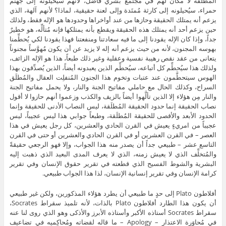
المُطلَقة لا مكان لهم في مُجتمَع بشري فاضل، لأنهم سيُحيلونه إلى جهنم
حمراء، سيُحيلونه إلى كارثة مُمتَدة وإلى لعنة حقيقية، لماذا؟ لأنهم آلهة، الذي
يزعم أنه يمتلك الحقيقة وحازها من عند أواخراها وحدودها هو الإله فقط، ولذلك
حين يزعم أحد أنه يمتلك هذه الحقيقة ويقطع بأنه يمتلكها فإنه مُتألِّه، هو خطيرٌ
جداً، وإذا كان الإله يقودنا إلى ما فيه سعادتنا ومنفعتنا فهذا يقودنا لكي يُحطِّمنا
بهوسه المجنون، لأنه من حيث يزعم أنه إله لا يزيد عن أن يكون مُهوَّساً مجنوناً
يتعانى من عقد نقص رهيبة نفسية وعقلية وغير ذلك طبعاً، هذا هو الإله الزائف،
ولذلك هذا سيُحطِّم كل أتباعه، سيُحطِّم الذين يعبدونه أيضاً، الذين يُصدِّقون بهذا
الهوس سيتحطَّمون عند عتبات وتخوم هذا الجنون المُنفلِت العقال والمُطلَق
السراح، وكذلك الحال مع حاملي مفاتيح الجنة والنار، ولا يحمل مفاتيح الجنة
والنار مِن هؤلاء إلا الذين تألَّهوا أيضاً بالزيف والكذب وزعموا أنهم حازوا لا أقول
نصاب الحقيقة إنما حدود الحقيقة المُطلَقة، ليس النصاب الأدنى للحقيقة وإنما
الحدود الأبعد والأقصى للحقيقة المُطلَقة، وطبعاً جوابي هذا ليس عجيباً، ليس
عجيباً من امريءٍ يعيش في القرن الحادي والعشرين، كل رجل يعيش في هذا
العصر – في القرن العشرين أو في القرن الحادي والعشرين أو حتى في القرن
التاسع عشر – طبيعي جداً أن يصدر منه هذا الجواب، وإلا فهو الرجعي حقيقةً
والمُتخلِّف الذي لا يعيش زمنه، الذي لا يعرف المدى البعيد الذي ذهبت إليه
البشرية والشوط الفسيح الذي قطعته في تقرير حقوق الإنسان وفي تقرير
كرامة الإنسان وفي تقرير إنسانية الإنسان، لذا هذا الجواب طبيعي.
أفلاطون Plato إلى حدٍ ما طبيعي أن يطرد هؤلاء المذكورين، ولكن غير طبيعي
أن يكون هذا الطارد أفلاطون Plato بالذات، لأنه تلميذ سقراط Socrates،
سقراط Socrates أستاذه الأكبر وأستاذه الأبرز والأذكى وهو الذي روى لنا عنه
في مُحاوَرة الاعتذار – Apology – ما قاله لقضاته ومُحاكِميه في تضاعيف