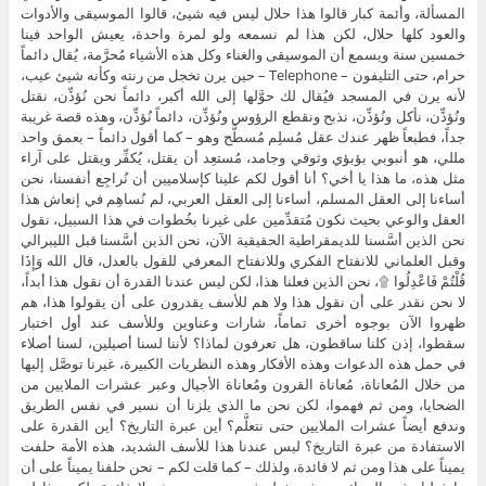
المسألة، وأئمة كبار قالوا هذا حلال ليس فيه شيئ، قالوا الموسيقى والأدوات
والعود كلها حلال، لكن هذا لم نسمعه ولو لمرة واحدة، يعيش الواحد فينا
خمسين سنة ويسمع أن الموسيقى والغناء وكل هذه الأشياء مُحرَّمة، يُقال دائماً
حرام، حتى التليفون – Telephone – حين يرن تخجل من رنته وكأنه شيئ عيب،
لأنه يرن في المسجد فيُقال لك حوَّلها إلى الله أكبر، دائماً نحن نُؤذِّن، نقتل
ونُؤذِّن، نأكل ونُؤذِّن، نذبح ونقطع الرؤوس ونُؤذِّن، دائماً نُؤذِّن، وهذه قصة غريبة
جداً، فطبعاً ظهر عندك عقل مُسلِم مُسطَّح وهو – كما أقول دائماً – بعمق واحد
مللي، هو أنبوبي بؤبؤي وثوقي وجامد، مُستعِد أن يقتل، يُكفِّر ويقتل على آراء
مثل هذه، ما هذا يا أخي؟ أنا أقول لكم علينا كإسلاميين أن نُراجِع أنفسنا، نحن
أساءنا إلى العقل المسلم، أساءنا إلى العقل العربي، لم نُساهِم في إنعاش هذا
العقل والوعي بحيث نكون مُتقدِّمين على غيرنا بخُطوات في هذا السبيل، نقول
نحن الذين أسَّسنا للديمقراطية الحقيقية الآن، نحن الذين أسَّسنا قبل الليبرالي
وقبل العلماني للانفتاح الفكري وللانفتاح المعرفي للقول بالعدل، قال الله وَإِذَا
قُلْتُمْ فَاعْدِلُوا ۩، نحن الذين فعلنا هذا، لكن ليس عندنا القدرة أن نقول هذا أبداً،
لا نحن نقدر على أن نقول هذا ولا هم للأسف يقدرون على أن يقولوا هذا، هم
ظهروا الآن بوجوه أخرى تماماً، شارات وعناوين وللأسف عند أول اختبار
سقطوا، إذن كلنا ساقطون، هل تعرفون لماذا؟ لأننا لسنا أصيلين، لسنا أصلاء
في حمل هذه الدعوات وهذه الأفكار وهذه النظريات الكبيرة، غيرنا توصَّل إليها
من خلال المُعاناة، مُعاناة القرون ومُعاناة الأجيال وعبر عشرات الملايين من
الضحايا، ومن ثم فهموا، لكن نحن ما الذي يلزنا أن نسير في نفس الطريق
وندفع أيضاً عشرات الملايين حتى نتعلَّم؟ أين عبرة التاريخ؟ أين القدرة على
الاستفادة من عبرة التاريخ؟ ليس عندنا هذا للأسف الشديد، هذه الأمة حلفت
يميناً على هذا ومن ثم لا فائدة، ولذلك – كما قلت لكم – نحن حلفنا يميناً على أن