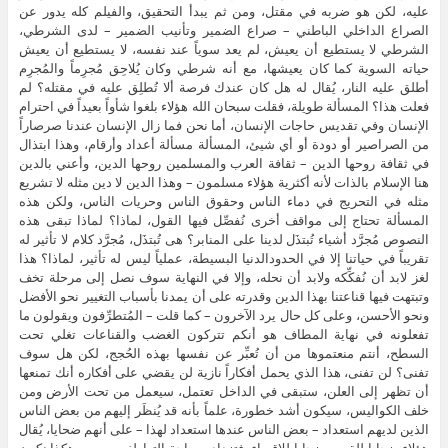
عليه، لكن هو ضربه في مقتل، ومن ثم يبدأ التحقيق، والفيلم كله يدور عن
الصراع الداخلي الباطني – صراع الضمير وتأنيب الضمير – لدى الشرطي،
الشرطي لا يستطيع أن يعيش، لم يعد سوياً عند نفسه، لا يستطيع أن يعيش
حياته السوية كما كان يعيشها، مع أنه شرطي وكان يُلاحِق مُجرِماً والمُجرِم
أطلق عليه النار، يُقال له هل كان عندك فرصة ألا تُطلِق عليه في مقتله؟ لم
فعلت هذا؟ المسألة طويلة، فقلت سبحان الله هؤلاء بلغوا شأواً بعيداً في احترام
الإنسان وفي تقديس حاجات الإنسان، أما نحن فما زال الإنسان عندنا صرصاراً
من الصراصير أو دودة أو أي شيئ، المسألة مسألة أعداد وأرقام، وهذا ابتذال
في ثقافة روحها الدين – ثقافة العرب والمسلمين روحها الدين، وأعني بالدين
هنا الإسلام بالذات لأنه أكثرية هؤلاء مسلمون – وهذا الدين لا دين مثله لا تشريع
مثله في التحريج في دماء الناس وحقوق الناس وحريات الناس، ولكن هذه
المسألة تحتاج إلى مواقف أخرى نُفصِّل فيها القول، لماذا؟ لماذا تبقى هذه
النصوص مُجرَّد أشياء تُبتذَل لدينا على المنابر؟ هى تُبتذَل، مُجرَّد كلام لا تأثير له
تقريباً في حياتنا إلا في الحدودالدنيا البسيطة، عملياً ليس له تأثير، لماذا؟ هذا
لغز لابد أن نُفكِّكه ولابد أن نحله، وإلا في النهاية سوف نصل إلى مرحلة تخف
وتبتهت فيها قناعتنا بهذا الدين وقدرته على أن يمدنا بأسباب التغيير نحو الأفضل
ونحو الأحسن، وعلى كل حال يرد الآخرون – كما قلت – المُتطرِّفون ويقولون ما
تفعلونه في نهاية المطاف هو أنكم تتركون الغضب والقناعات تغلي تحت
السطح، أنتم منعتموها من أن تُعبِّر عن نفسها بهذه الحُجج، لكن هل سوف
تفنى؟ لن تفنى، هذا الذي يحمل أفكاراً نازية لن يقضي على أفكاره أنك تمنعها
أن تظهر إلى العلن، ستبقى في الداخل تعتمل، سيعمل من تحت الأرض ومن
خلف الكواليس، سيكون أشد خطورة، علماً بأنه قد يُنظَر إليهم من بعض الناس
الذين لديهم استعداد – بعض الناس عندها استعداد لهذا – على أنهم ضحايا، يُقال