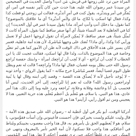
المرأة حين ترد على زوجها في قريش، مَن أنتِ؟ وأصل الحديث في الصحيحين
عن سيدنا عمر رضوان الله عليه، هذا حدث حين كان يُآمِر نفسه في أمر، أي
يُفكِّر في أمر ويتدبَّره، يقول كنت في أمرٍ أتدبَّره، فقالت لي زوجتي لو فعلت كذا
وكذا، فقال لها اسكتِ يا لكاع، ما لكِ ولأمرٍ أتدبَّره؟ أي ما علاقتكِ بالموضوع؟
كما نقول، ما دخلكِ أنتِ وأنتِ امرأة، ماذا يقول سيدنا عمر في أول الحديث؟ إن
كنا في الجاهلية لا نعد النساء شيئاً، أي أنها صفر ساقط كما نقول، المرأة كانت لا
تُمثِّل شيئاً، هى صفر ساقط، لا يُمكِن لامرأة أن تقول لزوجها اعمل أو لا تعمل
ورأيي كذا وكذا، رأي ماذا؟ تُصَك على وجهها مُباشَرةً، لأن هذه أمة جاهلية، فعمر
كان يسير على هذه الأخلاق في ذاك الوقت لأنه ظن أن الأمور كما هى لم تتغيَّر
وخاصة في هذا الموضوع بالذات، ولذا قال لها اسكتِ، فقالت عجبت لك يا ابن
الخطاب لا تُحِب أن تُراجَع – أي لا تُحِب أن تُراجِعك امرأة – وابنتك حفصة تُراجِع
رسول الله حتى يظل يومه غضبان، فقال لها ماذا؟ وتُراجِعه؟ قالت له نعم ويظل
طول اليوم غضبا أيضاً، فعمر مُباشَرةً خرج مكانه – كما يقول الرواي – وأخذ ثوبه
– لا يُوجَد تأجيل لأنه لا يُصدِّق هذه القصة – وقصد إلى ابنته وقال لها يا بُنية
أوتراجعين رسول الله؟ قالت له نعم إنا لنُراجِعه، إلى آخر الحديث، ليس أنا
فحسب بل أنا وعائشة وفلانة وعلانة، نُراجعه ونرد عليه وما إلى ذلك، هذا أمر
عادي، هذا هو النبي، يا سلام، هو مُعلِّم بل أعظم مُعلِّم، هذه حرية التعبير، هذا لا
يعجبني ومن ثم أقول رأيي، أرأيتم؟ هذا هو النبي.
أدركنا الوقت، أبو بكر في أول خُطبة له – رضوان الله على صديق هذه الأمة –
قال وليت عليكم ولست بخيركم، فإن أحسنت فأعينوني وإن أسأت فقوِّموني، يا
سلام، هو لا يُعطيهم الحق بل يأمرهم به، قال هذا واجب معصوب بجبينكم ومُناط
في أعناقكم، هذا واجب فلا تسكتوا، لأن أمة الخير تأمر بالمعروف وتنهى عن
المنكر، حين ترى غلطاً احكه، حين ترى تقصيراً احكه، لا تقل هذا أمير المُؤمِنين