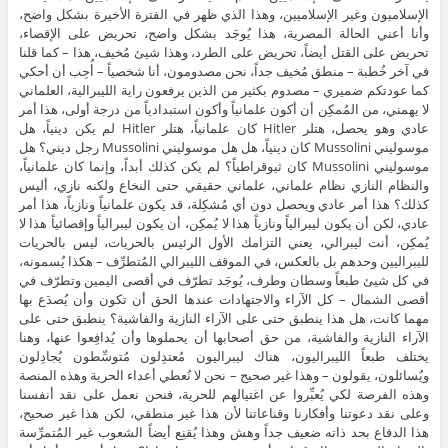
الإسلاميون وغير الإسلاميين، وهذا الذي ظهر في الفترة الأخيرة بشكل واضح،
وأنا أعني الحالة المصرية، هذا يُوجَد بشكل واضح، تحريض على الإقصاء،
تحريض على القتل أيضاً، تحريض على الطرد، وهذا شيئ مُخيف، هذا – كما قلنا
في آخر خُطبة – منطق مُخيف جداً، نحن مصدومون، أنا شخصياً – أُحِب أن أحكي
كما عودتكم ضميري – مصدوم بكثير من الذين يرفعون راية الليبرالية، العلماني
لا يهمني، من المُمكِن أن أكون علمانياً وأكون استبدادياً من درجة أولى، هذا أمر
عادي وهو يحصل، هتلر Hitler كان علمانياً، هتلر Hitler لم يكن دينياً، هل
موسوليني Mussolini كان دينياً، هل هل موسوليني Mussolini رجل ديني؟ هل
موسوليني Mussolini كان ثيوقراطياً؟ لم يكن كذلك أبداً، وإنما كان علمانياً،
والنظام النازي نظام علماني، علماني حقيقي حتى النخاع ولكنه نازي، أليس
كذلك؟ هذا أمر عادي ويحصل دون أي مُشكِلة، قد يكون علمانياً ونازياً، هذا أمر
عادي، لكن أن يكون ليبرالياً ونازياً هذا لا يُمكِن، أن يكون ليبرالياً وإقصائياً هذا لا
يُمكِن، أنت ليبرالي، يعني التزامك الأول الرئيس بالحريات، ليس بالحريات
لليبراليين وحدهم بل بالعكس، في الموقف الليبرالي المُتطرِّف – هكذا يُسمونه،
في كل شيئ طبعاً وسطان وطرف، يُوجَد تطرّف في أقصى اليمين وتطرّف في
أقصى الشمال – كل الآراء والاجتهادات عندها الحق أن تكون وأن يُصدَع بها
مهما كانت، هل هذا ينطبق حتى على الآراء النازية والفاشية؟ ينطبق حتى على
الآراء النازية والفاشية، من حق أصحابها أن يحملوها وأن يُدافِعوا عنها، وهنا
يختلف طبعاً الليبراليون، هناك ليبراليون مُعتدِلون مُتوسِّطون يُجادِلون
ويٌسائلون، يقولون – وهذا غير صحيح – نحن لا نُعطي أعداء الحرية وهذه المنصة
وهذه الفرصة لكي يُعبِّروا عن اغتيالهم للحرية، فنحن نعمل على نقد أنفسنا
وعلى نقد دعوتنا وأفكارنا وقناعاتنا لأن هذا غير منطقي، لكن هذا غير صحيح،
هذا الدفاع بحد ذاته ضعيف جداً وهش وهذا يُقنِع أيضاً الشعوب غير المُتمرِّسة