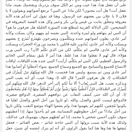
على أن تفعل هذا، هذا عيب ومن ثم الكل سوف يزدريك ويقتحمك بعينه، ماذا
تفعل أنت؟ هل أنت مجنون؟ لكن ماذا عن النبي؟ ترتفع أصواتهم ويقولون لا يا
فلان لا يا علان بين بعضهم عند الرسول، وهنا قد يقول لي أحدكم هذه الآية
معروفة وتتعلَّق بثابت بن قيس وأبي بكر وعمر وكل هذه القصة المعروفة في
الصحيحين، لكن الدلالة الغريبة لمطلع هذه السورة الجليلة هل تعرفون ما هو؟
أن النبي لم ينهاهم ولو لمرة واحدة، النبي نفسه لم ينههم وكان يسكت وكأنه
أمر عادي، يعلون أصواتهم عنده ويتكلَّمون ويصرخون م
هُمَزَةٍ لُمَزَةٍ
ع بعضهم
ويسكت وكأنه أمر عادي، يُنادون عليه قائلين يا محمد من وراء الحجرات ويسكت
وكأنه أمر عادي، فالنبي لم يتكلَّم، لكن مَن الذي تكلَّم الآن؟ رب النبي ورب
هؤلاء، قال لهم لا تفعلوا هذا، هذا غلط، هذا أمر لا يليق بمقام النبي الخاتم
والرسول العظيم، لكن النبي لم يتكلَّم، أرأيت؟ النبي عنده هذه اللياقات، لياقات
الاتساع للجميع والتسامح مع الجميع وسماع الجميع، سواء أخطأوا أو أصابوا هذا
أمر عادي ومن ثم يسمع، وليس هذا فحسب، قال الله
وَمِنْهُمْ مَنْ يَلْمِزُكَ فِي
الصَّدَقَاتِ
۩، هل تعرفون اللمز؟ قال الله ۩، وهذا عيب، أي أنه يعيب النبي
ويذكره بعيب، هل النبي يُعاب؟ ألا تباً لكم إلى آخر الدهر، قال الله
وَمِنْهُم مَّن
يَلْمِزُكَ فِي الصَّدَقَاتِ فَإِنْ أُعْطُواْ مِنْهَا رَضُواْ وَإِن لَّمْ يُعْطَوْاْ مِنهَا إِذَا هُمْ يَسْخَطُونَ
۩، أي أن الله حتى كشف النقاب عن دوافعهم الصغيرة، الدوافع صغيرة،
فالدوافع ليست الحق والعدل، والله ،لو ثاروا من أجل الحق والعدل لقلنا قد
يكونوا مُحِقين، لكنهم لم يفهموا هذا، ولم يضعوا الهناء موضع النقب، ولكن ثاروا
من أجل ماذا؟ من أجل حظوظهم النفسانية، هم لم يأخذوا منها، إذا أعطيتهم
سوف تكون أحسن شخص يا محمد، إذا لم تُعطِهم سوف يتهمونك في عدالتك،
ولذلك هذه الآية سبب نزولها أن النبي جاءته غنائم – بعض الغنائم – فجعل
يُنفِقها ها هنا وها هنا كما يقول الراوي، أي أنه لم يترك لنفسه أي شيئ، جعل