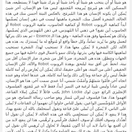
هو شيئاً أو أن ينتخب هو شيئاً أو يأخذ شيئاً أو يترك شيئاً فهذا لا يستطيعه، هذا
المسكين آلة، هو مُبرمَج يُبرمِجه المُجتمَع، ليس هذا هو الإنسان، آخر شيئ
يُمكِن أن يكونه الإنسان هو هذا المُبرمَج، بالعكس النبتة أحسن منك في هذه
الحالة، الشجرة أفضل منك، الشجرة ماهيتها ليست في ذهن إنسان يُصمِّمها
أبداً كماهية الروبوت Robot أو كماهية الحاسوب، ماهية الروبوت Robot أو
الحاسوب أين تقبع؟ في ذهني أنا المُهندِس، في ذهن المُهندِس الذي يُصمِّمها،
ولذلك هو يُصمِّمها وفق هذه الماهية – وفق هذا الـ Essence – ثم بعد ذلك يتركها
لتعمل وفق ما يُريد تماماً، وكل خطأ واقع أو مُتوقَّع له ما يُستدرَك به، هذه هى
الآلة، لكن الشجرة لا يُمكِن معها هذا، لا تستجيب لهذا، الشجرة تستجيب
لماهيتها الكامنة فيها وفي بذرتها، ولذلك تنمو باعتمال قوى داخلية فيها من جميع
الجهات وتتطوَّر، هذه هى الشجرة، صرنا أقل من شجرة، صار الإنسان أقل من
نبتة، انحطَّ عن أفق نبتة ليلتحق بوهدة الروبوت Robot والآلة، لكن الإنسان
الحقيقي أعلى من النبتة، هو أعلى حقيقةً، لذلك يُمكِن أن يُعارِض رأي أمة كاملة
طبعاً، ليس رأي جماعة وما إلى ذلك وإنما أمة كاملة، هى عندها اتجاه وهو عنده
اتجاه آخر، فأمّوا سَمتَهُمْ وأمَمْتُ سَمتي، أنا عندي سمت آخر، هذا هو الإنسان،
ليس عناداً وليس تلبيةً لرغبة في التميز أبداً، فقط لأنه غير مُقتنِع، الفيلسوف
الإنجليزي الرائع جون لوك John Locke يكتب قائلاً لا يُمكِن إملاء القناعة،
افهموا هذا، هذا فيلسوف ليبرالي مُمتاز وهو صاحب رسالة التسامح، هو من
الأوائل المُؤسِّسين الواعين، يقول للناس حاولوا أن تفهموا أن القناعات لا تُملى
على الناس، لا يُمكِن أن تُملي علىّ قناعة وتقول أستحلفك بالله أن تقتنع بهذا،
هذا لا ينفع، لا يُمكِن أن تستحلفني بالله في هذه الحالة، لا يُمكِن أن تقول أنا
أُهدِّدك وسوف أقتلك أو سوف أُعطيك فتُرغِّبني و تُرهِّبني، هذا لن ينفع، لابد من
أن أقتنع بها ذاتياً، لابد أن أنا أكون مُقتنِعاً، لا تُحاوِل أن تُرهِبني كأن تقول لي
وحسبك عنقٌ من النار يخرج لك يوم القيامة وكذا وكذا، لا تُرهِبني يا أخي لأنني