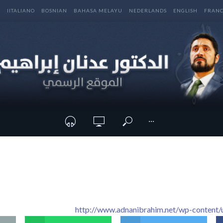
E
IITALIANO
BOSNIAN
BAHASA MELAYU
NEDERLANDS
ENGLISH
FRANC
···
http://www.adnanibrahim.net/wp-content