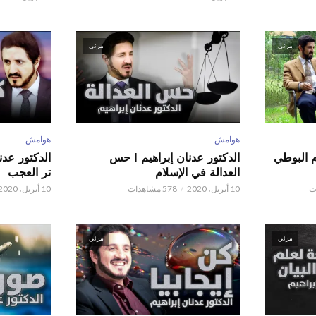
مرئي
مرئي
هوامش
هوامش
م البوطي
الدكتور عدنان إبراهيم l حس
العدالة في الإسلام
تر العجب
10 أبريل، 2020
578 مشاهدات
10 أبريل، 2020
مرئي
مرئي