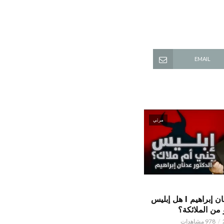
EMAIL
مرئي
الدكتور عدنان إبراهيم l هل إبليس
من الملائكة؟
978 مشاهدات