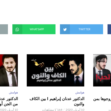
WHATSAPP
TWITTER
مرئي
مرئي
هوامش
هوامش
ور عدنان إبراهيم l زوجوها بمن
الدكتور عدنان إبراهيم l بين الكاف
والنون
من الجن أو 
10 أبريل، 2020
1٬164 مشاهدات
10 أبريل، 2020