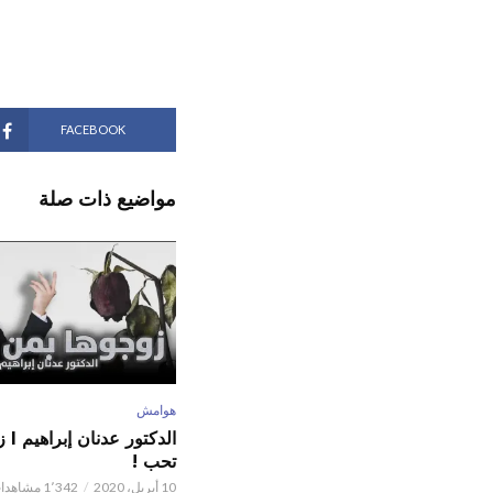
FACEBOOK
مواضيع ذات صلة
هوامش
الدكت
تحب !
10 أبريل، 2020
1٬342 مشاهدات