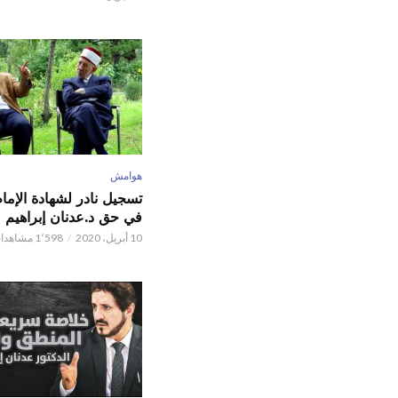
هوامش
تسجيل نادر لشهادة الإما
في حق د.عدنان إبراهيم
10 أبريل، 2020
1٬598 مشاهدات