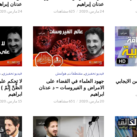
عدنان إبراهيم
عدنان إبراه
24 مارس، 2020
625 مشاهدات
24 مارس، 2020
مرئي
مرئي
,
,
,
فيديو تحفيزي
مقتطفات
هوامش
فيديو تحفيزي
م
ن الايجابي
جهود العلماء في القضاء على
لا تحكم على ا
الامراض و الفيروسات – د عدنان
الظَّنِّ إِثْم
ابراهيم
ابراهيم
20 مارس، 2020
651 مشاهدات
15 مارس، 2020
مرئي
مرئي