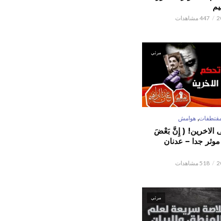
يم
447 مشاهدات
مرئي
,
قتطفات
هوامش
لاخرين! ( إِنَّ بَعْضَ
ٌ ) موثر جدا – عدنان
518 مشاهدات
مرئي