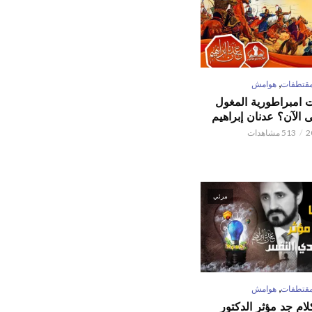
,
قتطفات
هوامش
ت امبراطورية المغول
الآن؟ عدنان إبراهيم
513 مشاهدات
مرئي
,
قتطفات
هوامش
كلام جد مؤثر الدكتور