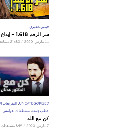
فيديو تحفيزي
سر الرقم 1.618 – إبداع الخالق
11 مارس، 2020
2٬680 مشاهدات
,
UNCATEGORIZED
التفريغات ال
,
,
خطب جمعة
مقتطفات
هوامش
كن مع الله
7 مارس، 2020
849 مشاهدات