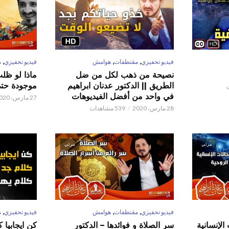
,
,
,
فيديو تحفيزي
مقتطفات
هوامش
فيديو تحفيزي
م
نصيحة من ذهب لكل من ضل
ماذا لو ظل
الطريق || الدكتور عدنان ابراهيم
موجودة حتى 
في واحد من أفضل الفيديوهات
27 مارس، 2020
28 مارس، 2020
539 مشاهدات
مرئي
مرئي
,
,
,
فيديو تحفيزي
مقتطفات
هوامش
فيديو تحفيزي
م
الإنسانية
سر الصلاة و فوائدها – الدكتور
كن ايجابيا 