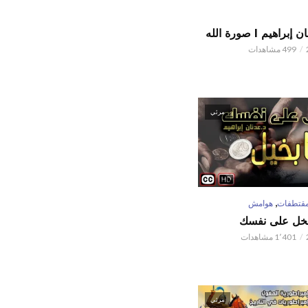
اهيم l صورة الله
499 مشاهدات
مرئي
,
قتطفات
هوامش
تبخل على نفسك
1٬401 مشاهدات
مرئي