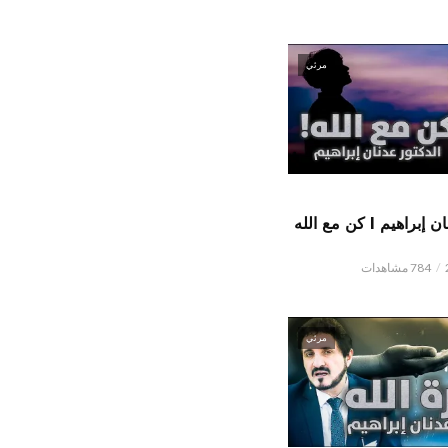
مرئي
الدكتور عدنان إبراهيم l كن مع الله
784 مشاهدات
مرئي