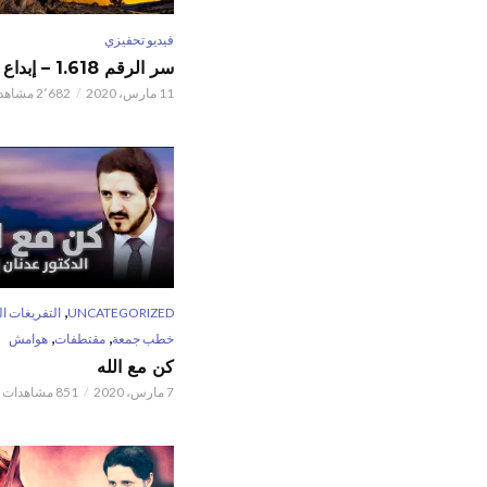
فيديو تحفيزي
سر الرقم 1.618 – إبداع الخالق
11 مارس، 2020
2٬682 مشاهدات
,
UNCATEGORIZED
التفريغات ال
,
,
خطب جمعة
مقتطفات
هوامش
كن مع الله
7 مارس، 2020
851 مشاهدات