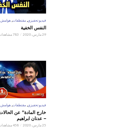
,
,
فيديو تحفيزي
مقتطفات
هوامش
النفس الخفية
29 مارس، 2020
783 مشاهدات
,
,
فيديو تحفيزي
مقتطفات
هوامش
خارج المادة” عن الحالات 
– عدنان ابراهيم
25 مارس، 2020
458 مشاهدات