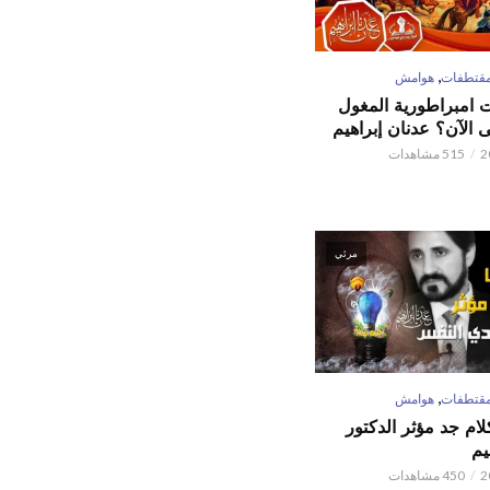
,
قتطفات
هوامش
ت امبراطورية المغول
الآن؟ عدنان إبراهيم
515 مشاهدات
مرئي
,
قتطفات
هوامش
كلام جد مؤثر الدكتور
يم
450 مشاهدات