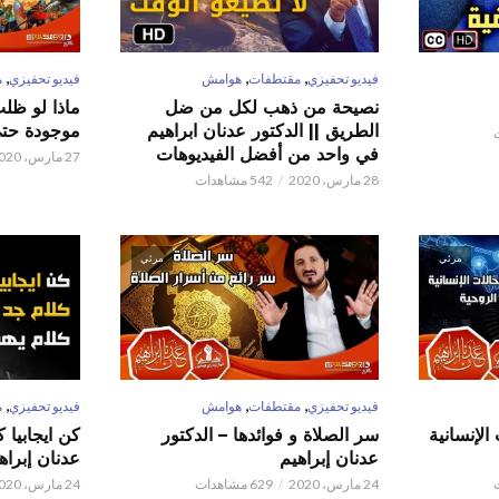
,
,
,
فيديو تحفيزي
مقتطفات
هوامش
فيديو تحفيزي
م
نصيحة من ذهب لكل من ضل
ماذا لو ظل
الطريق || الدكتور عدنان ابراهيم
موجودة حتى 
في واحد من أفضل الفيديوهات
27 مارس، 2020
28 مارس، 2020
542 مشاهدات
مرئي
مرئي
,
,
,
فيديو تحفيزي
مقتطفات
هوامش
فيديو تحفيزي
م
الإنسانية
سر الصلاة و فوائدها – الدكتور
كن ايجابيا 
عدنان إبراهيم
عدنان إبراه
24 مارس، 2020
629 مشاهدات
24 مارس، 2020