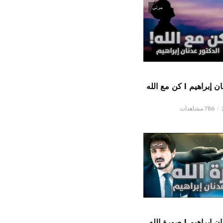
مرئي
الدكتور عدنان إبراهيم l كن مع الله
786 مشاهدات
مرئي
اهيم l صورة الله