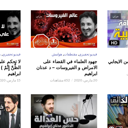
مرئي
مرئي
,
,
,
فيديو تحفيزي
مقتطفات
هوامش
فيديو تحفيزي
م
ن الايجابي
جهود العلماء في القضاء على
لا تحكم على ا
الامراض و الفيروسات – د عدنان
الظَّنِّ إِثْم
ابراهيم
ابراهيم
20 مارس، 2020
652 مشاهدات
15 مارس، 2020
مرئي
مرئي