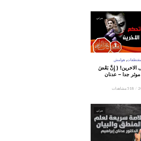
مرئي
,
قتطفات
هوامش
لاخرين! ( إِنَّ بَعْضَ
ٌ ) موثر جدا – عدنان
518 مشاهدات
مرئي