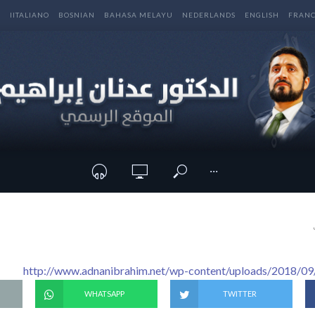
E
IITALIANO
BOSNIAN
BAHASA MELAYU
NEDERLANDS
ENGLISH
FRANC
···
http://www.adnanibrahim.net/wp-content/uploads/2018/09
WHATSAPP
TWITTER