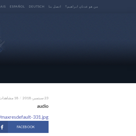
من هو عدنان ابراهيم؟
اتصل بنا
DEUTSCH
ESPAÑOL
AIS
23 سبتمبر، 2018
18 مشاهدات
audio
/maxresdefault-331.jpg
FACEBOOK