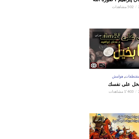
502 مشاهدات
مرئي
,
قتطفات
هوامش
تبخل على نفسك
1٬403 مشاهدات
مرئي