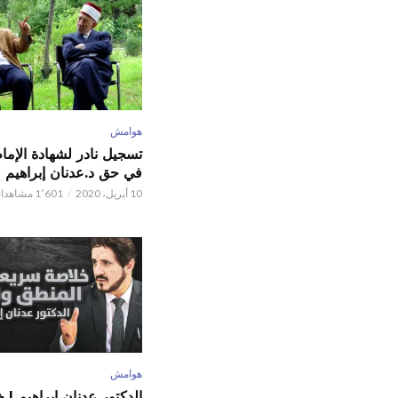
هوامش
تسجيل نادر لشهادة الإما
في حق د.عدنان إبراهيم
10 أبريل، 2020
1٬601 مشاهدات
هوامش
الدكتور