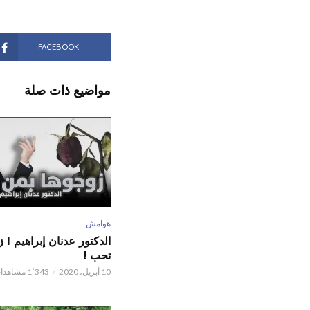
FACEBOOK
مواضيع ذات صلة
هوامش
الدكت
تحب !
10 أبريل، 2020
1٬343 مشاهدات