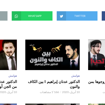
WHATSAPP
TWITTER
مرئي
مرئي
هوامش
هوامش
ور عدنان إبراهيم l زوجوها بمن
الدكتور عدنان إبراهيم l بين الكاف
والنون
من الجن أو 
10 أبريل، 2020
1٬166 مشاهدات
10 أبريل، 2020