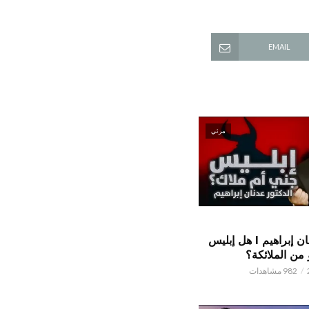
EMAIL
مرئي
الدكتور عدنان إبراهيم l هل إبليس
من الملائكة؟
982 مشاهدات