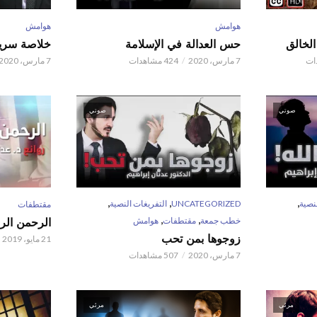
هوامش
هوامش
حس العدالة في الإسلامة
خلاصة سريع
7 مارس، 2020
424 مشاهدات
7 مارس، 2020
صوتي
صوتي
,
,
,
نصية
UNCATEGORIZED
التفريغات النصية
مقتطفات
,
,
خطب جمعة
مقتطفات
هوامش
الرحمن الر
زوجوها بمن تحب
21 مايو، 2019
7 مارس، 2020
507 مشاهدات
مرئي
مرئي