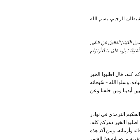
لشيطان الرجيم، بسم الله
اظِمِينَ الْغَيْظَ وَالْعَافِينَ عَنِ النَّاسِ
َهُ وَلَمْ يُصِرُّوا عَلَىٰ مَا فَعَلُوا وَهُمْ
م كله، قال اطلبوا الخير
ه، وسلوا الله – سُبحانه
بين أيدينا ومن خلفنا وعن
 والحكيم الترمذي في نوادر
طلبوا الخير دهركم كله،
اته وأزمانه، ومن آكد هذه
غفرته ورضوانه هذا الشهر