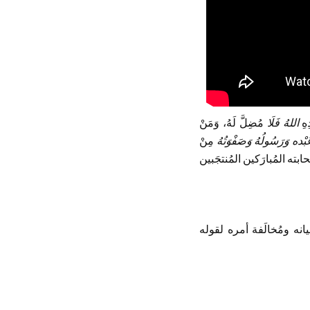
ِهِ
اللهُ
فَلَا
مُضِلَّ لَهُ، وَمَنْ
 عَبْده وَرَسُولُهُ وَصَفْوَتُهُ
مِنْ
ته المُبارَكين المُنتجَبين
ه ومُخالَفة أمره لقوله