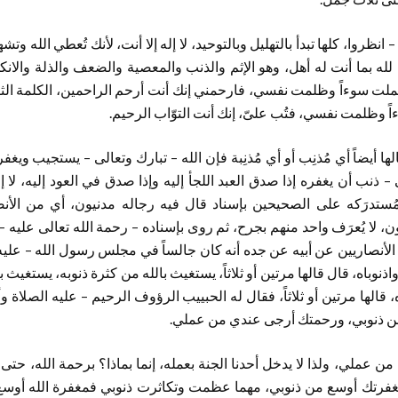
ت – انظروا، كلها تبدأ بالتهليل وبالتوحيد، لا إله إلا أنت، لأنك تُعطي الله وت
له بما أنت له أهل، وهو الإثم والذنب والمعصية والضعف والذلة والانك
لت سوءاً وظلمت نفسي، فارحمني إنك أنت أرحم الراحمين، الكلمة الثالثة 
 وظلمت نفسي، فتُب علىّ، إنك أنت التوّاب الرحيم.
ا أيضاً أي مُذنِب أو أي مُذنِبة فإن الله – تبارك وتعالى – يستجيب ويغفر و
– ذنب أن يغفره إذا صدق العبد اللجأ إليه وإذا صدق في العود إليه، لا إل
مُستدرَكه على الصحيحين بإسناد قال فيه رجاله مدنيون، أي من الأنص
، لا يُعرَف واحد منهم بجرح، ثم روى بإسناده – رحمة الله تعالى عليه –
 الأنصاريين عن أبيه عن جده أنه كان جالساً في مجلس رسول الله – عليه
اذنوباه، قال قالها مرتين أو ثلاثاً، يستغيث بالله من كثرة ذنوبه، يستغيث
ه، قالها مرتين أو ثلاثاً، فقال له الحبييب الرؤوف الرحيم – عليه الصلاة 
من ذنوبي، ورحمتك أرجى عندي من عملي.
عملي، ولذا لا يدخل أحدنا الجنة بعمله، إنما بماذا؟ برحمة الله، حتى
رتك أوسع من ذنوبي، مهما عظمت وتكاثرت ذنوبي فمغفرة الله أوسع منها