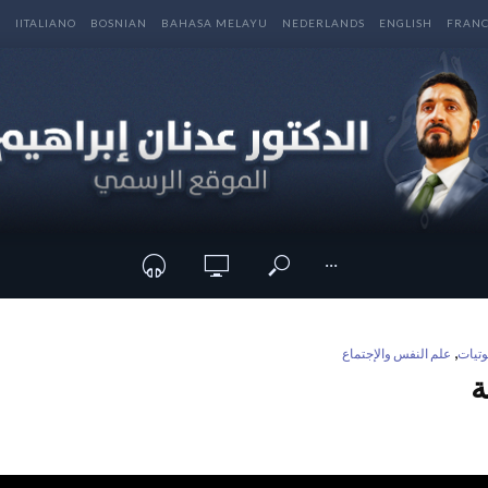
E
IITALIANO
BOSNIAN
BAHASA MELAYU
NEDERLANDS
ENGLISH
FRANC
···
,
تيات
علم النفس والإجتماع
ة