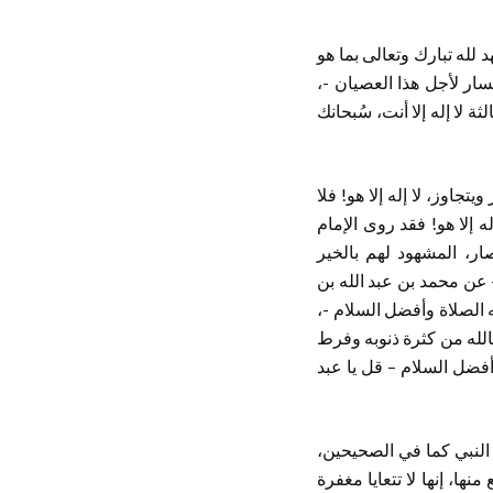
شهد لله تبارك وتعالى بما هو
سار لأجل هذا العصيان -،
لا إله إلا أنت، سُبحانك
يتجاوز، لا إله إلا هو! فلا
ه إلا هو! فقد روى الإمام
ار، المشهود لهم بالخير
 عن محمد بن عبد الله بن
 الصلاة وأفضل السلام -،
 بالله من كثرة ذنوبه وفرط
وأفضل السلام – قل يا عبد
 النبي كما في الصحيحين،
، إنها لا تتعايا مغفرة