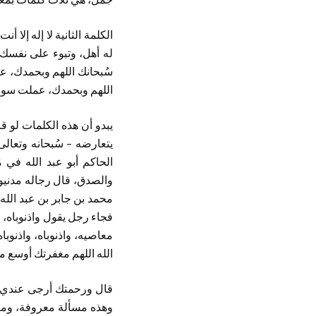
الكلمة الثانية لا إله إلا أن
له أهل، وتبوء على نفسك ل
سُبحانك اللهم وبحمدك، عم
اللهم وبحمدك، عملت سوءاً
يبدو أن هذه الكلمات لو قاله
يتعارضه – سُبحانه وتعالى 
الحاكم أبو عبد الله في 
والصدق، قال رجاله مدنيون
محمد بن جابر بن عبد الله
فجاء رجل يقول واذنوباه، و
معاصيه، واذنوباه، واذنوبا
الله اللهم مغفرتك أوسع 
قال ورحمتك أرجى عندي من 
وهذه مسألة معروفة، ومغف