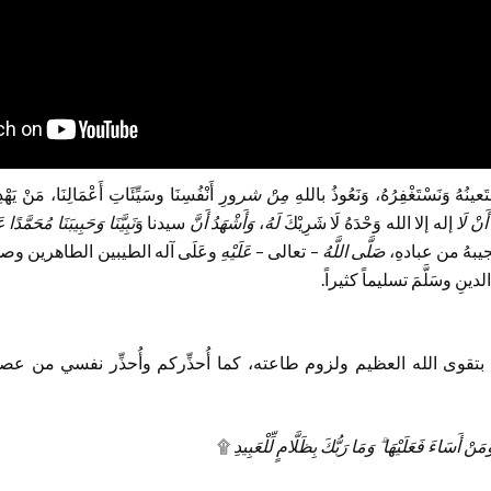
عينُهُ وَنَسْتَغْفِرُهُ، وَنَعُوذُ باللهِ
مِنْ شر
ورِ أَنْفُسِنَا وسَيِّئَاتِ أَعْمَالِنَا، مَنْ يَهْد
أَنْ لَا
إله إلا الله وَحْدَهُ لَا شَرِيْكَ
لَهُ
،
وَأَشْهَدُ أَنَّ
سيدنا وَ
نَبِيَّنَا
وَحَبِيبَنَا مُحَمَّدًا
يبهُ من عبادهِ،
صَلَّى اللَّهُ
– تعالى –
عَلَيْهِ
وعَلَى آله الطيبين الطاهرين وصحاب
نِ وسَلَّمَ تسليماً كثيراً.
قوى الله العظيم ولزوم طاعته، كما أُحذِّركم وأُحذِّر نفسي من عصيان
ْ أَسَاءَ فَعَلَيْهَا ۗ وَمَا رَبُّكَ بِظَلَّامٍ لِّلْعَبِيدِ
۩