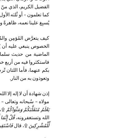
الفضيل الكريم، الذي منّ ا
كما تعلمون – أو ثُلثه الأ
يُسبِغ علينا نعمه، ظاهرةً وب
كيف يتعرَّض المُؤمِن وال
الخصوص ينبغي عليه أن يُرا
الماضية من حديث سلمان 
فاستكثروا فيه من أربع خ
بكم عنهما، فأما اللتان تُر
وتعوذون به من النار.
إذن شهادة أن لا إله إلا الل
مولاه – سُبحانه وتعالى – 
يَعْلَمُ مُتَقَلَّبَكُمْ وَمَثْوَاكُمْ
۩، 
الله وتستغفرونه،
قُلْ إِنَّمَا 
لِّلْمُشْرِكِينَ
۩، قال
فَاسْتَقِي