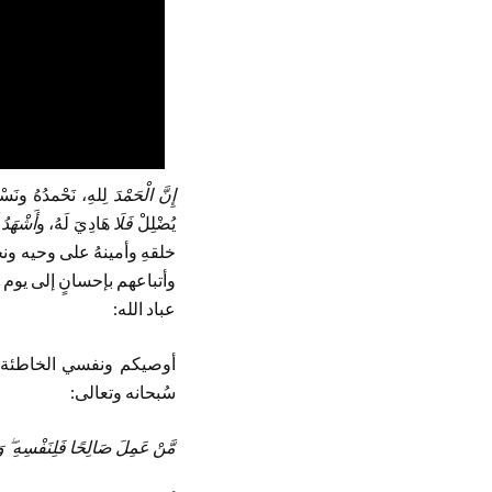
إِنَّ
الْحَمْدَ
لِلهِ، نَحْمدُهُ ونَسْتَ
يُضْلِلْ
فَلَا
هَادِيَ لَهُ، و
أَشْهَدُ 
خلقهِ وأمينهُ على وحيه ونج
وأتباعهم بإحسانٍ إلى يوم الدي
عباد الله:
أوصيكم ونفسي الخاطئة بت
سُبحانه وتعالى:
مَّنْ عَمِلَ صَالِحًا فَلِنَفْسِهِ ۖ وَمَن