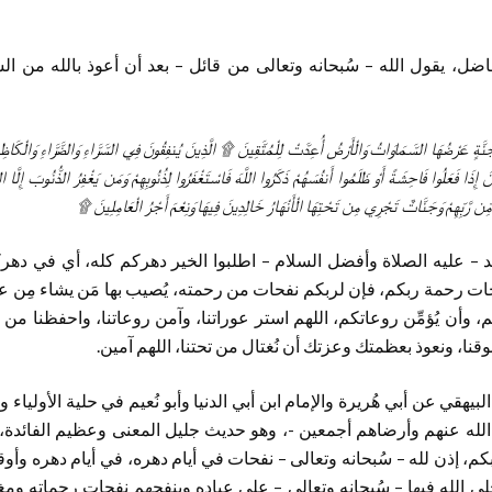
فاضل، يقول الله – سُبحانه وتعالى من قائل – بعد أن أعوذ بالله من ا
َجَنَّةٍ عَرْضُهَا السَّمَاوَاتُ وَالْأَرْضُ أُعِدَّتْ لِلْمُتَّقِينَ ۩ الَّذِينَ يُنفِقُونَ فِي السَّرَّاءِ وَالضَّرَّاءِ وَالْكَ
ِذَا فَعَلُوا فَاحِشَةً أَوْ ظَلَمُوا أَنفُسَهُمْ ذَكَرُوا اللَّهَ فَاسْتَغْفَرُوا لِذُنُوبِهِمْ وَمَن يَغْفِرُ الذُّنُوبَ إِلَّا اللّ
مِّن رَّبِّهِمْ وَجَنَّاتٌ تَجْرِي مِن تَحْتِهَا الْأَنْهَارُ خَالِدِينَ فِيهَا وَنِعْمَ أَجْرُ الْعَامِلِينَ ۩
 – عليه الصلاة وأفضل السلام – اطلبوا الخير دهركم كله، أي في دهرك
حات رحمة ربكم، فإن لربكم نفحات من رحمته، يُصيب بها مَن يشاء مِن عباد
 وأن يُؤمِّن روعاتكم، اللهم استر عوراتنا، وآمن روعاتنا، واحفظنا من 
وقنا، ونعوذ بعظمتك وعزتك أن نُغتال من تحتنا، اللهم آمين.
بيهقي عن أبي هُريرة والإمام ابن أبي الدنيا وأبو نُعيم في حلية الأولياء
له عنهم وأرضاهم أجمعين -، وهو حديث جليل المعنى وعظيم الفائدة، ا
م، إذن لله – سُبحانه وتعالى – نفحات في أيام دهره، في أيام دهره وأوق
جلى الله فيها – سُبحانه وتعالى – على عباده وينفحهم نفحات رحماته وم