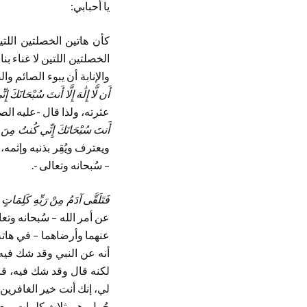
يا أحبابي:
كأن هاتين الخصلتين اللتي
الخصلتين اللتين لا غناء بن
والإنابة أن يبوء الصائم وا
أَن لَّا إِلَٰهَ إِلَّا أَنتَ سُبْحَانَكَ
عثرته، ولذا قال -عليه الص
أَنتَ سُبْحَانَكَ إِنِّي كُنتُ مِنَ 
ويعترف ويُقِر بذنبه وإثمه
– سُبحانه وتعالى -.
فَتَلَقَّى آدَمُ مِنْ رَبِّهِ كَلِمَاتٍ ف
عن أمر الله – سُبحانه وتعا
عنهما وأرضاهما – في هاته 
أنه عن النبي وقد شك فيه، 
لكنه قال وقد شك فيه، قال
لي، إنك أنت خير الغافرين، الج
جُمل، هي ثلاث كلمات بمعن