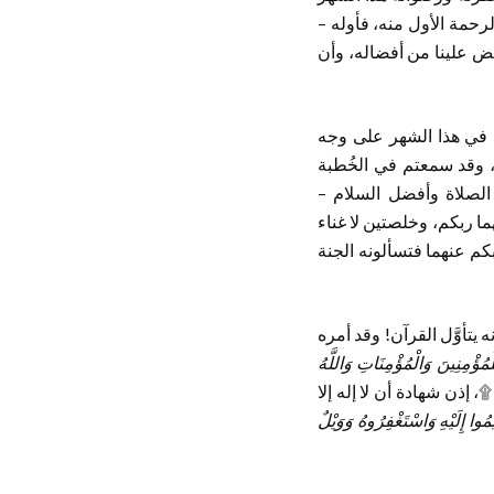
الرحمة الأول منه، فأوله –
فيض علينا من أفضاله، وأن
كن في هذا الشهر على وجه
ها، وقد سمعتم في الخُطبة
الصلاة وأفضل السلام –
 ربكم، وخلصتين لا غناء
 بكم عنهما فتسألونه الجنة
ه يتأوَّل القرآن! وقد أمره
َلِلْمُؤْمِنِينَ وَالْمُؤْمِنَاتِ وَاللَّهُ
۩، إذن شهادة أن لا إله إلا
ُوا إِلَيْهِ وَاسْتَغْفِرُوهُ وَوَيْلٌ