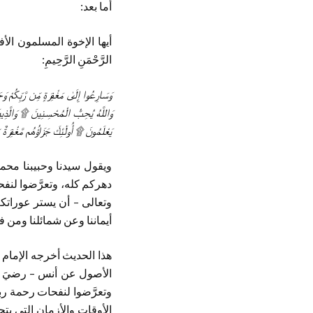
أما بعد:
أيها الإخوة المسلمون الأ
الرَّحْمَنِ الرَّحِيمِ:
وَسَارِعُوا إِلَىٰ مَغْفِرَةٍ مِّن رَّبِّكُمْ و
وَاللَّهُ يُحِبُّ الْمُحْسِنِينَ ۩ وَالَّذِينَ إ
يَعْلَمُونَ ۩ أُولَٰئِكَ جَزَاؤُهُم مَّغْفِرَةٌ 
ويقول سيدنا وحبيبنا محمد
دهركم كله، وتعرَّضوا لنف
وتعالى – أن يستر عوراتكم،
أيماننا وعن شمائلنا ومن ف
هذا الحديث أخرجه الإمام ال
الأصول عن أنس – رضيَ ال
وتعرَّضوا لنفحات رحمة ربك
الأوقات والأزمان التي يت