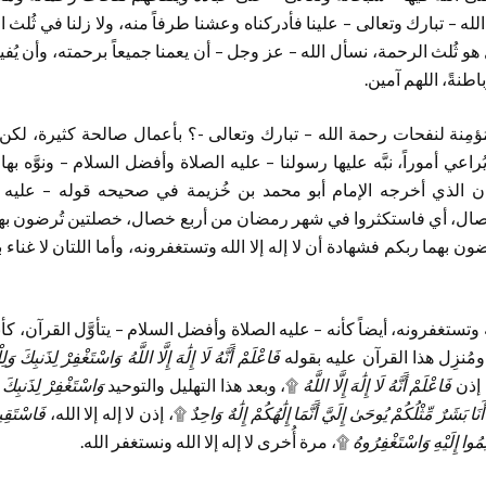
لله – تبارك وتعالى – علينا فأدركناه وعشنا طرفاً منه، ولا زلنا في ثُلث 
ول هو ثُلث الرحمة، نسأل الله – عز وجل – أن يعمنا جميعاً برحمته، وأن يُ
اطنةً، اللهم آمين.
مُؤمِنة لنفحات رحمة الله – تبارك وتعالى -؟ بأعمال صالحة كثيرة، ل
عي أموراً، نبَّه عليها رسولنا – عليه الصلاة وأفضل السلام – ونوَّه ب
الذي أخرجه الإمام أبو محمد بن خُزيمة في صحيحه قوله – عليه 
صال، أي فاستكثروا في شهر رمضان من أربع خصال، خصلتين تُرضون بهما
ضون بهما ربكم فشهادة أن لا إله إلا الله وتستغفرونه، وأما اللتان لا غناء
ه وتستغفرونه، أيضاً كأنه – عليه الصلاة وأفضل السلام – يتأوَّل القرآن، كأن
ومُنزِل هذا القرآن عليه بقوله
فَاعْلَمْ أَنَّهُ لَا إِلَٰهَ إِلَّا اللَّهُ وَاسْتَغْفِرْ لِذَنبِكَ و
إذن
فَاعْلَمْ أَنَّهُ لَا إِلَٰهَ إِلَّا اللَّهُ
۩، وبعد هذا التهليل والتوحيد
وَاسْتَغْفِرْ لِذَنبِكَ
أَنَا بَشَرٌ مِّثْلُكُمْ يُوحَىٰ إِلَيَّ أَنَّمَا إِلَٰهُكُمْ إِلَٰهٌ وَاحِدٌ
۩، إذن لا إله إلا الله،
فَاسْتَقِيم
مُوا إِلَيْهِ وَاسْتَغْفِرُوهُ
۩، مرة أُخرى لا إله إلا الله ونستغفر الله.