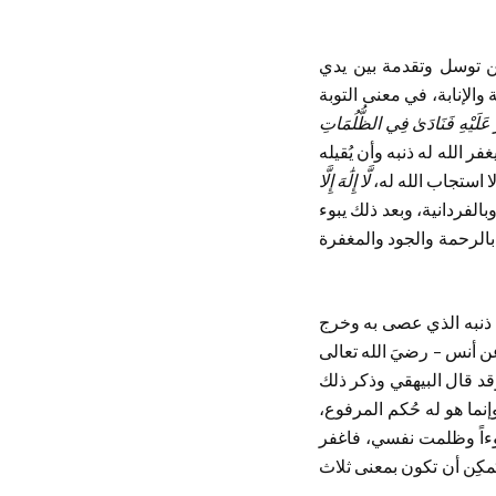
ُسن توسل وتقدمة بين يدي
 والإنابة، في معنى التوبة
َ عَلَيْهِ فَنَادَىٰ فِي الظُّلُمَاتِ
فر الله له ذنبه وأن يُقيله
ا استجاب الله له،
لَّا إِلَٰهَ إِلَّا
الفردانية، وبعد ذلك يبوء
ه بالرحمة والجود والمغفرة
 ذنبه الذي عصى به وخرج
عن أنس – رضيَ الله تعالى
وقد قال البيهقي وذكر ذلك
وإنما هو له حُكم المرفوع،
سوءاً وظلمت نفسي، فاغفر
ات يُمكِن أن تكون بمعنى ثلاث