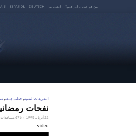
من هو عدنان ابراهيم؟
اتصل بنا
DEUTSCH
ESPAÑOL
AIS
,
,
التفريغات النصية
خطب جمعة
صو
نفحات رمضاني
22 أبريل، 1998
676 مشاهدات
video