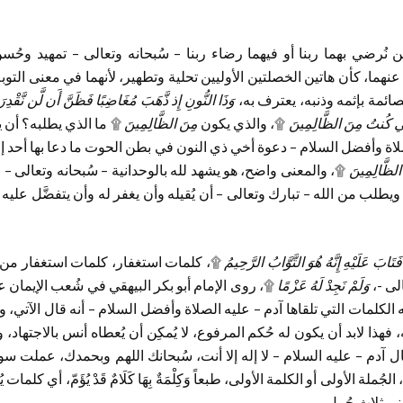
ن نُرضي بهما ربنا أو فيهما رضاء ربنا – سُبحانه وتعالى – تمهيد وح
ا عنهما، كأن هاتين الخصلتين الأوليين تحلية وتطهير، لأنهما في معنى التوبة
لصائمة بإثمه وذنبه، يعترف به،
وَذَا النُّونِ إِذ ذَّهَبَ مُغَاضِبًا فَظَنَّ أَن لَّن نَّقْدِر
 إِنِّي كُنتُ مِنَ الظَّالِمِينَ
۩، والذي يكون
مِنَ الظَّالِمِينَ
۩ ما الذي يطلبه؟ أن يغ
لاة وأفضل السلام – دعوة أخي ذي النون في بطن الحوت ما دعا بها أحد إل
الظَّالِمِينَ
۩، والمعنى واضح، هو يشهد لله بالوحدانية – سُبحانه وتعالى – وب
، ويطلب من الله – تبارك وتعالى – أن يُقيله وأن يغفر له وأن يتفضَّل علي
َتَابَ عَلَيْهِ إِنَّهُ هُوَ التَّوَّابُ الرَّحِيمُ
۩، كلمات استغفار، كلمات استغفار من
لى -،
وَلَمْ نَجِدْ لَهُ عَزْمًا
۩، روى الإمام أبو بكر البيهقي في شُعب الإيمان 
الكلمات التي تلقاها آدم – عليه الصلاة وأفضل السلام – أنه قال الآتي، 
فهذا لابد أن يكون له حُكم المرفوع، لا يُمكِن أن يُعطاه أنس بالاجتهاد، 
 آدم – عليه السلام – لا إله إلا أنت، سُبحانك اللهم وبحمدك، عملت 
ُملة الأولى أو الكلمة الأولى، طبعاً وَكِلْمَةٌ بِهَا كَلَامٌ قَدْ يُؤَمّ، أي كلم
ى ثلاث جُمل.