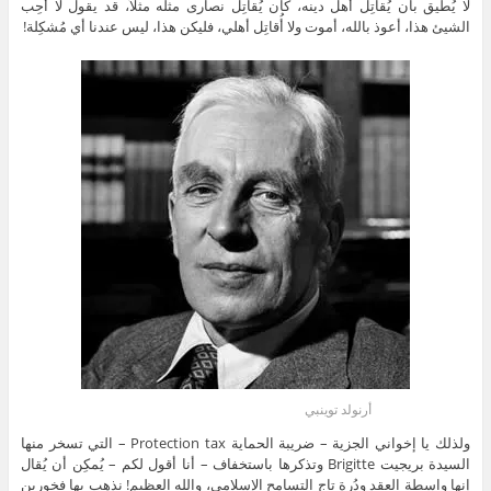
لا يُطيق بأن يُقاتِل أهل دينه، كأن يُقاتِل نصارى مثله مثلاً، قد يقول لا أُحِب
الشيئ هذا، أعوذ بالله، أموت ولا أُقاتِل أهلي، فليكن هذا، ليس عندنا أي مُشكِلة!
أرنولد توينبي
ولذلك يا إخواني الجزية – ضريبة الحماية Protection tax – التي تسخر منها
السيدة بريجيت Brigitte وتذكرها باستخفاف – أنا أقول لكم – يُمكِن أن يُقال
إنها واسطة العقد ودُرة تاج التسامح الإسلامي، والله العظيم! نذهب بها فخورين