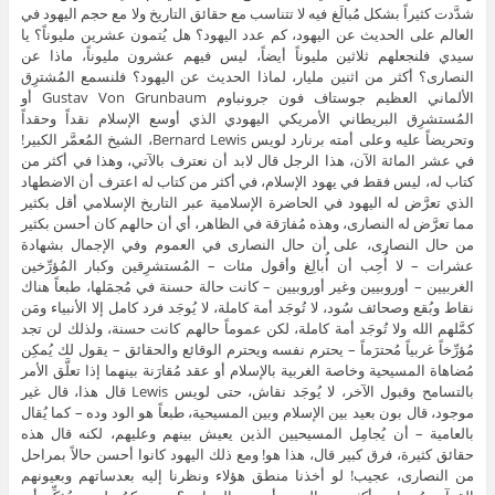
شدَّدت كثيراً بشكل مُبالَغ فيه لا تتناسب مع حقائق التاريخ ولا مع حجم اليهود في
العالم على الحديث عن اليهود، كم عدد اليهود؟ هل يُتمون عشرين مليوناً؟ يا
سيدي فلنجعلهم ثلاثين مليوناً أيضاً، ليس فيهم عشرون مليوناً، ماذا عن
النصارى؟ أكثر من اثنين مليار، لماذا الحديث عن اليهود؟ فلنسمع المُشترِق
الألماني العظيم جوستاف فون جرونباوم Gustav Von Grunbaum أو
المُستشرِق البريطاني الأمريكي اليهودي الذي أوسع الإسلام نقداً وحقداً
وتحريضاً عليه وعلى أمته برنارد لويس Bernard Lewis، الشيخ المُعمَّر الكبير!
في عشر المائة الآن، هذا الرجل قال لابد أن نعترف بالآتي، وهذا في أكثر من
كتاب له، ليس فقط في يهود الإسلام، في أكثر من كتاب له اعترف أن الاضطهاد
الذي تعرَّض له اليهود في الحاضرة الإسلامية عبر التاريخ الإسلامي أقل بكثير
مما تعرَّض له النصارى، وهذه مُفارَقة في الظاهر، أي أن حالهم كان أحسن بكثير
من حال النصارى، على أن حال النصارى في العموم وفي الإجمال بشهادة
عشرات – لا أُحِب أن أُبالِغ وأقول مئات – المُستشرِقين وكبار المُؤرِّخين
الغربيين – أوروبيين وغير أوروبيين – كانت حالة حسنة في مُجمَلها، طبعاً هناك
نقاط وبُقع وصحائف سُود، لا تُوجَد أمة كاملة، لا يُوجَد فرد كامل إلا الأنبياء ومَن
كمَّلهم الله ولا تُوجَد أمة كاملة، لكن عموماً حالهم كانت حسنة، ولذلك لن تجد
مُؤرِّخاً غربياً مُحترَماً – يحترم نفسه ويحترم الوقائع والحقائق – يقول لك يُمكِن
مُضاهاة المسيحية وخاصة الغربية بالإسلام أو عقد مُقارَنة بينهما إذا تعلَّق الأمر
بالتسامح وقبول الآخر، لا يُوجَد نقاش، حتى لويس Lewis قال هذا، قال غير
موجود، قال بون بعيد بين الإسلام وبين المسيحية، طبعاً هو الود وده – كما يُقال
بالعامية – أن يُجامِل المسيحيين الذين يعيش بينهم وعليهم، لكنه قال هذه
حقائق كثيرة، فرق كبير قال، هذا هو! ومع ذلك اليهود كانوا أحسن حالاً بمراحل
من النصارى، عجيب! لو أخذنا منطق هؤلاء ونظرنا إليه بعدساتهم وبعيونهم