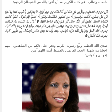
سُبحانه وتعالى – في كتابه الكريم بعد أن أعوذ بالله من الشيطان الرجيم:
قُلْ مَن رَّبُّ السَّمَاوَاتِ وَالأَرْضِ قُلِ اللَّهُ قُلْ أَفَاتَّخَذْتُم مِّن دُونِهِ أَوْلِيَاء لاَ يَمْلِكُونَ لِأَنفُسِهِمْ نَفْعًا وَلاَ ضَرًّا
قُلْ هَلْ يَسْتَوِي الأَعْمَى وَالْبَصِيرُ أَمْ هَلْ تَسْتَوِي الظُّلُمَاتُ وَالنُّورُ أَمْ جَعَلُواْ لِلَّهِ شُرَكَاء خَلَقُواْ كَخَلْقِهِ
فَتَشَابَهَ الْخَلْقُ عَلَيْهِمْ قُلِ اللَّهُ خَالِقُ كُلِّ شَيْءٍ وَهُوَ الْوَاحِدُ الْقَهَّارُ ۩ أَنزَلَ مِنَ السَّمَاء مَاء فَسَالَتْ
أَوْدِيَةٌ بِقَدَرِهَا فَاحْتَمَلَ السَّيْلُ زَبَدًا رَّابِيًا وَمِمَّا يُوقِدُونَ عَلَيْهِ فِي النَّارِ ابْتِغَاء حِلْيَةٍ أَوْ مَتَاعٍ زَبَدٌ مِّثْلُهُ كَذَلِكَ
يَضْرِبُ اللَّهُ الْحَقَّ وَالْبَاطِلَ فَأَمَّا الزَّبَدُ فَيَذْهَبُ جُفَاء وَأَمَّا مَا يَنفَعُ النَّاسَ فَيَمْكُثُ فِي الأَرْضِ كَذَلِكَ
يَضْرِبُ اللَّهُ الأَمْثَالَ ۩
صدق الله العظيم وبلَّغ رسوله الكريم ونحن على ذلكم من الشاهدين، اللهم
اجعلنا من شهداء الحق، القائمين بالقسط. آمين اللهم آمين.
إخواني وأخواتي: