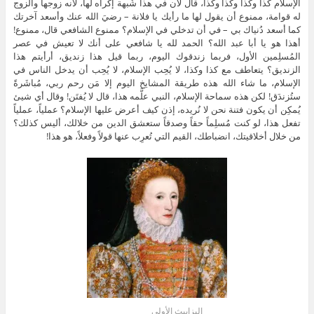
الإسلام كذا وكذا وكذا وكذا، قال لأن في هذا شُبهة إكراه لها، لأنه زوجها والزوج
له قوامة، ممنوع أن يقول لها ما رأيك يا فلانة – رضيَ الله عنك وأسعد آخرتك
كما أسعد دُنياك بي – في أن تدخلي في الإسلام؟ ممنوع الشافعي قال، ممنوع!
أهذا هو يا أبا عبد الله؟ الحمد لله يا شافعي على أنك لا تعيش في عصر
المُسلِمين الأول، فربما زندقوك اليوم، ربما قيل هذا زنديق، أرأيتم هذا
الزنديق؟ يتعاطف مع كذا وكذا، لا يُحِب الإسلام، لا يُحِب أن يدخل الناس في
الإسلام، ما شاء الله هذه طريقة المشايخ اليوم إلا مَن رحم ربي، مُباشَرةً
ستُزندَق! لكن هذه سماحة الإسلام، النبي علَّمه هذا، قال لا يُفتَن! وقال أي شيئ
يُمكِن أن يكون فتنة نحن لا نُريده، إذن كيف أعرض عليها الإسلام؟ عملياً، عملياً
تفعل هذا، لو كنت مُسلِماً حقاً وصدقاً ستعشق الدين من خلالك، أليس كذلك؟
من خلال أخلاقيتك، انضباطك، القيم التي تُعرِب عنها قولاً وفعلاً، هو هذا!
إليزابيث الأولى