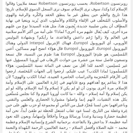
روبرتسون Robertson، بحسب روبرتسون Robertson تسعة ملايين! وقالوا
الإسلام كذا وكذا، سوف نرى الإسلام، سوف نرى السجل الدموي للإسلام، تاريخ!
هذا تاريخ والعلم حين ينطق غير ما ينطق الحقد والكُره والرغبة والهوى
والأسلوب المُتخلِّف في الإلقاء والكلام والأسلوب الذي يُريد ويتغيا في نهاية
المطاف أن يشن صليبية جديدة، يُحِبون هذا، مثل هذه السيدة! نوع من عليهم
مرة أُخرى، كيف يُقال عليهم مرة أُخرى؟ لماذا؟ على أمة من أكثر الأمم سلامية
في العالم ولا زالوا رُغم داعش والقاعدة، ما رأيكم؟ وبشهادة البوليس
الأوروبي، أي اليوروبول Europol، فهناك الإنتربول Interpol الدولي وهناك
اليوروبول Europol، اليوروبول Europol قال هؤلاء اتضح أنهم مساكين، أعني
المُسلِمين، هو صُدِمَ! اليوروبول Europol هذا صُدِمَ من النسبة، قال تسعة
وتسعون فاصل ستة من عشرة من حوادث الإرهاب في أوروبا المسؤول عنها
غير مُسلِمين، الحمد لله! أقل من نصف في المائة نسبة المُسلِمين، هؤلاء
المُسلَمون! لماذا الكذب؟ عيب عليكم، ارجعوا إلى الجهات المُختَصة، ارجعوا
إلى الأرقام المُحترَمة والدراسات الحاضرة العتيدة، لماذا الكذب والهوى؟ لأن
هذا لا يتناغم مع أهدافهم ومع غاياتهم في إثارة العالمين على الإسلام وأمة
الإسلام، مرة أُخرى يودون أن لو لم يكن لا إسلام ولا أمة الإسلام، والله لو لم
يكن إسلام ولا أمة إسلام – والله – ما كانت أوروبا اليوم ولا كنا نجلس مُتمتِّعين
بكل هذه التقنيات، لأنهم إنما واصلوا مشوارنا الحضاري والعلمي والتقني،
وباعترافهم! نحن لسنا مُجرَّد قبيل من الناس أو مجموعة أو حزب ظهر على حين
غِرة وغفلة من التاريخ، لسنا عود ثقاب اشتعل للحظة ثم طفئ أبداً، نحن أمة
عظيمة حضارةً ومدنيةً وعدداً ورسالةً وروحاً وأخلاقاً وإسهاماً، وبعون الله نعود
أمة عظيمة، لا بداعش ولا بالقاعدة، برحمانية الشرع وإنسانية الإسلام وعظمة
محمد – عليه الصلاة وأفضل السلام – رحمة العالمين، الرحمة المُهداة والنعمة