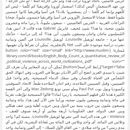
حربين عالمتين، بالكاد أوروبا تركت هذا، ولم تكن خارجة أصلاً – لم تكن خارجة –
من عهد الاستعمار، أليس كذلك؟ استعمار أوروبا وإفريقيا! كم كلَّفنا – ليس كم
كلَّفهم وإنما كم كلَّفنا – أن يستعمروا بلادنا؟ في آسيا وإفريقيا كانوا خمسين
مليوناً فقط، ضحايا الاستعمار الأوروبي في آسيا وإفريقيا خمسون مليوناً، ضحايا
النزاعات الغربية – الحربين العالميتين – سبعون مليوناً، يا ربي! مائة وعشرون
مليون ضحية، ما هذا؟ شيئ مُخيف، غابرييل Gabriel هذه قالت لا، انس هذا،
المُسلِمون مائتان واثنان وسبعون مليون، أين هذا؟ عُد إلى دراسة – حدَّثتك
عنها مرة – جامعة لويفيل Louisville، لويفيل Louisville في ألفين وثمانية
نشرت دراسة موجودة على النت Net بالإنجليزية، يُمكِن أن تقرأها وأن تفهمها،
مُمتازة! [button color=”red” size=”small” link=”http://www.muslim-
library.com/dl/books/English_Body_Count_a_quantitative_review_of
_political_violence_across_world_civilizations_.pdf” icon=””
target=”false”]رابط الدراسة[/button] يُمكِن أن ترى المعايير وأن تعرف كل
شيئ، يا سيدي العزيز اتضح أن أكثر الأديان تورطاً في الحروب وفي انتهاك الحق
المُقدَّس في الحياة للإنسان وفي سفك الدماء المسيحية، رقم واحد! قبل
الصينيين، وقبل الصينيين الملاحدة، رقم اثنان الملاحدة طبعاً، الاتحاد السوفيتي
وكمبوديا وبول بوت Paul Put وماو تسي تونغ Mao Zedong وإلى آخر القصة
الكبيرة هذه! لكن قبلهم المسيحية، يا ربي! لماذا؟ قالوا المسيحية تورَّطت تقريباً
في مائة وثمانية وسبعين مليون ضحية، ورأينا نحن الآن كيف هذا، مائة وثمانية
وسبعون مليون بين حروب بينية بين الدول وبين حروب أهلية وبين عنف هيكلي
وبين عنف الدولة، عنف الحكومات! أربعة معايير أو أربعة صنوف للعنف –
Violence – في هذه الدراسة التي نشرتها لويفيل Louisville، بنسبة كم؟ واحد
وثلاثين في المائة، أي واحد وثلاثين في المائة من مُعاناة البشرية، لكن في أي
مدى زمني؟ من واحد ميلادي – من العام الأول للميلاد – إلى ألفين وثمانية، واحد