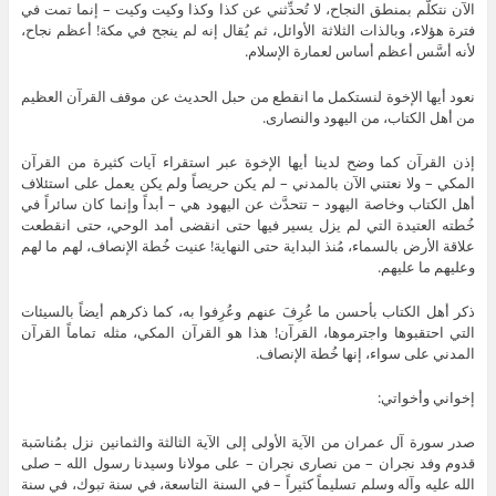
الآن نتكلَّم بمنطق النجاح، لا تُحدِّثني عن كذا وكذا وكيت وكيت – إنما تمت في
فترة هؤلاء، وبالذات الثلاثة الأوائل، ثم يُقال إنه لم ينجح في مكة! أعظم نجاح،
لأنه أسَّس أعظم أساس لعمارة الإسلام.
نعود أيها الإخوة لنستكمل ما انقطع من حبل الحديث عن موقف القرآن العظيم
من أهل الكتاب، من اليهود والنصارى.
إذن القرآن كما وضح لدينا أيها الإخوة عبر استقراء آيات كثيرة من القرآن
المكي – ولا نعتني الآن بالمدني – لم يكن حريصاً ولم يكن يعمل على استئلاف
أهل الكتاب وخاصة اليهود – تتحدَّث عن اليهود هي – أبداً وإنما كان سائراً في
خُطته العتيدة التي لم يزل يسير فيها حتى انقضى أمد الوحي، حتى انقطعت
علاقة الأرض بالسماء، مُنذ البداية حتى النهاية! عنيت خُطة الإنصاف، لهم ما لهم
وعليهم ما عليهم.
ذكر أهل الكتاب بأحسن ما عُرِفَ عنهم وعُرِفوا به، كما ذكرهم أيضاً بالسيئات
التي احتقبوها واجترموها، القرآن! هذا هو القرآن المكي، مثله تماماً القرآن
المدني على سواء، إنها خُطة الإنصاف.
إخواني وأخواتي:
صدر سورة آل عمران من الآية الأولى إلى الآية الثالثة والثمانين نزل بمُناسَبة
قدوم وفد نجران – من نصارى نجران – على مولانا وسيدنا رسول الله – صلى
الله عليه وآله وسلم تسليماً كثيراً – في السنة التاسعة، في سنة تبوك، في سنة