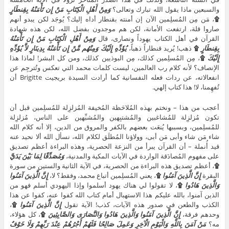
والسبعين ماذا يقول الله تبارك وتعالى؟
وَمِنْ أَهْلِ الْكِتَابِ مَنْ إِن تَأْمَنْهُ بِقِنطَارٍ
۩
، مَن مِن المُسلِمين الآن إن أمنته بقنطار أداه إليك؟ يُوجَد لكن يبدو أنهم
صاروا قلة، ارتفعت الأمانة، لكن هم موجدون بفضل الله، لكن هذه شهادة
القرآن في أهل الكتاب يهوداً ونصارى، قال
وَمِنْ أَهْلِ الْكِتَابِ مَنْ إِن تَأْمَنْهُ
بِقِنطَارٍ
۩
ذهب! يُريد قنطاراً ذهباً،
يُؤَدِّهِ إِلَيْكَ وَمِنْهُم مَّنْ إِن تَأْمَنْهُ بِدِينَارٍ لاَّ يُؤَدِّهِ
إِلَيْكَ
۩
، مِن المُسلِمين كذلك، مِن البوذيين كذلك، ومن كل البشر! لماذا هذا
الإنصاف؟ لأنه كلام رب العالمين، ليست كلمات محمد التي تعكس وتُترجِم عن
انفعالاته، عن ردات فعله النفسانية كما أرادت السيدة بريجيت Brigitte أن
تُفهِمنا، لا! هذا كتاب إلهي.
أعجب من هذا – ونختم بهذه المُلاحَظة المُخيفة المُزلزِلة للمُسلِمين قبل أن
تكون مُزلزِلة للمُشاغبين والمُشتبِهين والمُشبِّهين على الناس، مُزلزِلة
للمُسلِمين، وبسببها يُنعَت بعضهم بالكفر والمروق من الدين، إلا أنه كلام الله
شاء مَن شاء وأبى مَن أبى، وولاؤنا المُطلَق لكلام الله، نسأل الله ألا نحيد عنه
قيد أُنملة – أن القرآن يبرأ من النزعة الحصرية، وهذه البراءة أعظم تصديق
على مفهوم المُصادَقة الواردة في الآيات المكية والمدنية،
وَمُصَدِّقًا لِمَا بَيْنَ يَدَيَّ
۩
، أعظم تصديق هذه البراءة من الحصرية، في الآية الثانية والستين من سورة
البقرة
إِنَّ الَّذِينَ آمَنُوا
۩
، يعني المُسلِمين أتباع محمد، وفقط؟ لا،
إِنَّ الَّذِينَ آمَنُوا
وَالَّذِينَ هَادُوا
۩
، لا تقولوا لي هناك يهود أسلموا وإذا اليهودي أسلم فهو من
الذين آمنوا، بالله عليكم هذا الاستهبال أمام كتاب الله كفوا عنه، كفوا عن هذا
الكذب والطعن في صدور هذه الآيات، كذب! الآية تقول
إِنَّ الَّذِينَ آمَنُوا
۩
،
وحدهم فرقة،
إِنَّ الَّذِينَ آمَنُوا وَالَّذِينَ هَادُوا وَالنَّصَارَى وَالصَّابِئِينَ
۩
، كل هؤلاء،
مه؟
مَنْ آمَنَ بِاللَّهِ وَالْيَوْمِ الْآخِرِ وَعَمِلَ صَالِحًا فَلَهُمْ أَجْرُهُمْ عِنْدَ رَبِّهِمْ وَلَا خَوْفٌ