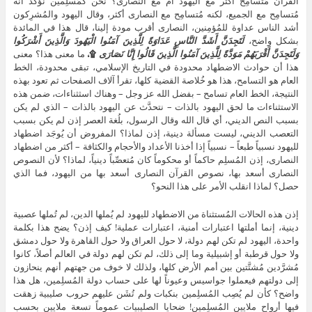
القرآن مُتسامِح أكثر مع اليهود أم مع النصارى؟ نحن كمُسلِمين نُؤكِّد أنه
مُتسامِح مع الجميع، لكنه مُتسامِح مع النصارى أكثر، وقال اليهود والمُشرِكون
أشد الناس عداوة للمُؤمِنين، النصارى أقرب مودة إلينا، قال هذا في المائدة
بشكل واضح،
لَتَجِدَنَّ أَشَدَّ النَّاسِ عَدَاوَةً لِلَّذِينَ آمَنُوا الْيَهُودَ وَالَّذِينَ أَشْرَكُوا
وَلَتَجِدَنَّ أَقْرَبَهُمْ مَوَدَّةً لِلَّذِينَ آمَنُوا الَّذِينَ قَالُوا إِنَّا نَصَارَى
۩،
ما معنى هذا؟ معنى
هذا أن حوادث الاضطهاد محدودة في التاريخ الإسلامي، تبقى محدودة، الخط
العام هو التسامح، هذا هو خُلاصة القضية كلها، تقرأ آلاف الصفحات ثم تعود بهذه
النتيجة، الخط العام تسامح – بفضل الله عز وجل – وهناك اسثثناءات، ضمن هذه
الاستثناءات ما لحق اليهود بالذات – نتحدَّث عن اليهود بالذات – الذي لم يكن
بسبب النص الديني، أي قال الله وقال الرسول، بلُغة العصر إذن لم يكن بسبب
التعصب الديني، ليست مسألة دينية، إذن لماذا؟ المفروض أن يُوجَد اضطهاد
لليهود نسبياً طبعاً – نسبياً إذا أخذنا الأعداد والأحجام والكثافة – أكثر من اضطهاد
النصارى، إذن المُسلِم حاكماً أو محكوماً كان مُتعصِّباً دينياً، لماذا؟ لأن النصوص
النصارى أسعد بها، نصوص القرآن النصارى أسعد بها من اليهود، فما الذي
حصل؟ لماذا انقلب الأمر على هذا النحو؟
إذن هذه الحالات المُستثناة من الاضطهاد لليهود لم يُملها الدين، لم تُملها عصبية
دينية، إنما أملتها اعتبارات أمنية، اعتبارات عملية! كيف إذن؟ يضح هذا بكلمة
واحدة، اليهود لم تكن لهم دولة، لا حول العراق ولا حول القاهرة ولا حول دمشق
ولا حول قرطبة أو إشبيلية وما إلى ذلك، لم تكن لهم دولة في العالم أصلاً، كانوا
مُشرَّدين مُشتَّتين بين أمم الأرض كلها، ولذلك لا خوف من جهتهم أنهم ينحازون
إلى دولتهم فيعملوا جواسيس وعيوناً لها على حساب دولة المُسلِمين، هل هذا
واضح؟ كأن لم يُصِب المُسلِمين بنكبات ولم تُشَن عليهم حروب صليبية زهقت
فيها أرواح ملايين المُسلِمين! ضحايا الصليبيات عموماً تسعة ملايين بحسب