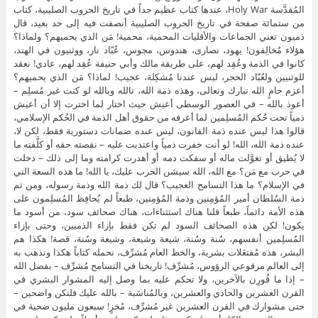
المُقدَّسة Holy War، عندها كتاب عظيم جداً في تاريخ الحروب الصليبية، كتاب
من ستمائة صفحة في تاريخ الحروب الصليبية أنصفت فيه إلى حد بعيد، قال
ذميون تعني الجماعات والأقليات المحمية، محمية! مَن الذي يحميهم؟ ولماذا؟
هؤلاء مُخالِفون! يهود، نصارى، هندوس، مجوس، عُبّاد نار، ووثنيون في الهند،
كانوا في الذمة وعُقِد لهم، على طريقة مالك وأبي حنيفة عُقِد لهم، عادي! نعقد
للوثنيين ولعُبّاد الحجر، ليس عندنا مُشكِلة، عجيب! لماذا؟ مَن الذي يحميهم؟
أعزم حامٍ الله تبارك وتعالى، وهذه ذمة الله، تالله وبالله لو كنت غير مُسلِم –
أعوذ بالله – في العصور الوسطى أعيش حيث اختار لما اخترت إلا أن أعيش
ذمياً تحت حُكم المُسلِمين لما أعرفه من حقوق أهل الذمة في الحُكم الإسلامي،
قالوا هذا ليس عنده ذمة القانون، ليس عنده ضمانات دستورية فقط، لكن لا،
عنده ذمة الله، الله! لو أنت خفرت ذمياً واعتديت عليه – نقصته حقه أو كلَّفته ما
لا يُطيق أو تغوَّلت ماله أو سفكت دمه أو أهدرت كرامته وما إلى ذلك – دخلت
في حرب مع مَن؟ مع الله، الله سيشن الحرب عليك، يا الله! ما هذه السعة التي
في الإسلام؟ ما هذا التسامح العجيب؟ قال لك ذمة الله وذمة رسوله، ومن ثم
ذمة السُلطان أمير المُؤمِنين وذمة المُؤمِنين، طبعاً لم يُحافِظ المُسلِمون على
هذه الأمة دائماً، طبعاً قلنا هناك استثناءات، هناك صحائف سود، من أسود ما
يكون! لكن هذه الصحائف السود لم تكن فقط بإزاء الذميين، وحتى بإزاء
المُسلِمين أنفسهم، سُنة وسُنة، شيعة وشيعة، وشيعة وسُنة، قصة! هكذا هم
البشر، هذه مُفتعَلات بشرية، والخط العام مُشرِّف، نحمله كتاباً هكذا ونذهب به
إلى العالم مرفوعي الرؤوس، مُشرِّف! تاريخنا في التسامح مُشرِّف – بفضل الله
– إذا ما قُورِن بالآخرين، ولا تحكم عليه بما وصل إليه المشوار البشري في
القرن العشرين والحادي والعشرين، وبالمُناسَبة – بالله عليك فلنكن واضحين –
حتى مشوارك في القرن العشرين غير مُشرِّف، مُخزٍ! سبعون مليون ضحية في