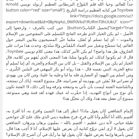
جداً للعالم، وحيا الله قلم المُؤرِّخ البريطاني العظيم أرنولد توينبي Arnold
Toynbee في كتابه العظيم دراسة التاريخ [button color=”red” size=”small”
link=”https://docs.google.com/uc?
export=download&id=0ByNqAsi_0WP0Vkd1RURmT0hUUkU” icon=””
target=”true”]تحميل الكتاب[/button] حين كتب بالحرف – وارجعوا إلى
الأصل – لم يكن الخيار الذي طرحه الفاتح المُسلِم على المفتوحين بين الإسلام
والموت – أي إما تسلم أو تُقتَل، مثلما خيَّر المسيحيون ملايين البشر حول
العالم، إما تتمسَّح وتقبل سر العماد المُقدَّس وإلا ستُذبَح، وحدث هذا مرات على
الخازوق، هل هذا واضح؟ لم يكن الأمر كذلك، هذا معنى كلام توينبي Toynbee،
قال لا، لم يكونوا كذلك، لم يكونوا مثلنا، هذا المعنى الذي يُفهَم من كلامه، قال
الخيار لم يكن بين الإسلام والقتل – بل كان بين الإسلام والجزية، أي إما تُسلِم أو
تدفع الجزية، النبي نفسه قال – هذا رواه أبو بكر البيهقي في السُنن الكُبرى –
ومَن أسلم مِن اليهود أو النصارى فله ما لنا وعليه ما علينا، ومَن كان مِن يهودي
أو نصراني فلا يُفتَن عن يهوديته أو نصرانيته، قال ممنوع الفتنة، إياك أن تمتنحه،
وبالمُناسَبة الفتنة ليست بأن تأتي به وتنفخه وتزقه وما إلى ذلك، لا! الفتنة تكون
بأي نوع من أنواع التهديد، إذا حمَّرت له عينك فهذه تُعَد فتنة وهي ممنوعة،
ممنوع أن تفعل معه هذا، ولك أن تتخيَّل هذا!
الإمام الشافعي كان يقول ماذا؟ انظر إلى هذا الشيئ وافرح به، أنا أفرح به،
أُقسِم بالله أنا أتكلَّم وأنا كلي فرح، فرح بعظمة ديني الذي ملك علىّ كل جوانحي
طيلة حياتي، لأنه دين عظيم – أُقسِم بالله – بمليون برهان وبرهان، الشافعي
كان يقول لا أرى لمَن تزوَّج كتابية أن يعرض عليها الإسلام، أنا لا أُحِب هذا قال،
ليس يأمرها وإنما يعرض عليها، كأن يقول لها ما رأيك في أن أشرح لكِ الإسلام؟