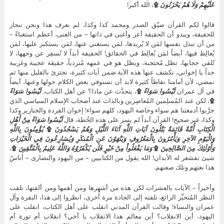
عَلَيْهِمْ وَلَا هُمْ يَحْزَنُونَ
۩
، الله أكبر!
قالوا لكم القرآن ضيّق الصدر ومحمد كذا وكذا، لم نعرف هذا ونحن ننحاز
للحقيقة، ويبدو أن الحقيقة أعز وأغنى في ذاتها – من الغنى، أعظم استغناءً –
من أن تبذل نفسها لمَن لا يُريدها، لمَن يستغني عنها، لمَن يستكبر عليها، لمَن
يُغالِط فيها، أيضاً لمَن يُغالِط في الحقائق! الحقيقة أبداً لا تُسفِر عن وجهها، لا
تُلقي حجابها، تظل مُحتجبة، ويظل هو في عمهه مُتردياً، حقيقة عجيبة وغريبة
جداً يا إخواني، تكشف عنها هذه الآية ضمن آيات كثيرة، نجتزئ بالقليل منها ثم
نمضي، لأن أمامنا نقاطاً كثيرة لابد أن نستوفي بعض الكلام حولها وعنها، أيضاً
في آل عمران
لَيْسُوا سَوَاءً
۩
، يتحدَّث عن ماذا؟ عن أهل الكتاب،
لَيْسُوا سَوَاءً
۩
، لكن عند المُسلِمين المُعاصِرين وبالذات عند أصحاب الإسلام السياسي الذي
خرَّبوا أدمغتنا هم سواء وخاصة اليهود، كلهم سواء! إخوان القردة والخنازير وكذا
وكذا، غير صحيح! القرآن أبداً لم يسر على هذه الخُطة، قال
لَيْسُوا سَوَاءً مِنْ أَهْلِ
الْكِتَابِ أُمَّةٌ قَائِمَةٌ يَتْلُونَ آيَاتِ اللَّهِ آنَاءَ اللَّيْلِ وَهُمْ يَسْجُدُونَ
۩
يُؤْمِنُونَ بِاللَّهِ
وَالْيَوْمِ الآخِرِ وَيَأْمُرُونَ بِالْمَعْرُوفِ وَيَنْهَوْنَ عَنِ الْمُنكَرِ وَيُسَارِعُونَ فِي الْخَيْرَاتِ
وَأُوْلَئِكَ مِنَ الصَّالِحِينَ
۩
وَمَا يَفْعَلُواْ مِنْ خَيْرٍ فَلَن يُكْفَرُوْهُ وَاللَّهُ عَلِيمٌ بِالْمُتَّقِينَ
۩
،
شيئ تقشعر له الأبدان! الله يقول من الكتابيين – من اليهود والنصارى – أُناسٌ
هذا نعتهم وتلك صفتهم.
وأخيراً – الآيات بالعشرات لكن هذه من أشهرها ومن أهمها ومن ألفتها، تلفت
النظر المُتحيِّر الزائغ، تلفته إلى الجادة مرة أُخرى، انظروا إلى هذا، البقرة وآل
عمران والنساء! وقالت القرآن المدني انقلب على أهل الكتاب، انقلب على
اليهود، أين الانقلاب؟ أين معالم هذا الانقلاب يا أخي؟ انقلاب أم ثورة أم