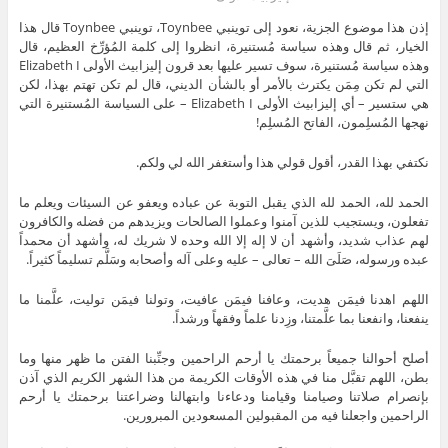
إذن هذا موضوع الجزية، نعود إلى توينبي Toynbee، توينبي Toynbee قال هذا
الخيار، ثم قال وهذه سياسة مُستنيرة، انظروا إلى كلمة المُؤرِّخ العظيم، قال
وهذه سياسة مُستنيرة، سوف تسير عليها بعد قرون إليزابيث الأولى Elizabeth I
التي لم تكن مِمَن يكترث بالأمر أو بالشأن الديني، قال لم تكن تهتم بهذا، لكن
هي ستسير – أي إليزابيث الأولى Elizabeth I – على السياسة المُستنيرة التي
نهجها المُسلِمون، الفاتح المُسلِم!
نكتفي بهذا القدر، أقول قولي هذا وأستغفر الله لي ولكم.
الحمد لله، الحمد لله الذي يقبل التوبة عن عباده ويعفو عن السيئات ويعلم ما
تفعلون، ويستجيب للذين آمنوا وعملوا الصالحات ويزيدهم من فضله والكافرون
لهم عذاب شديد، وأشهد أن لا إله إلا الله وحده لا شريك له، وأشهد أن محمداً
عبده ورسوله، صَلَىَ الله – تعالى – عليه وعلى آله وأصحابه وسَلَّم تسليماً كثيراً.
اللهم اهدنا فيمَن هديت، وعافنا فيمَن عافيت، وتولنا فيمَن توليت، علَّمنا ما
ينفعنا، وانفعنا بما علَّمتنا، وزِدنا علماً وفقهاً ورشداً.
أصلح أحوالنا جميعاً برحمتك يا أرحم الراحمين وجنِّبنا الفتن ما ظهر منها وما
بطن، اللهم تقبَّل منا في هذه الأوقات الكريمة من هذا الشهر الكريم الذي آذن
بإنصرام صلاتنا وصيامنا وقيامنا ودعاءنا وابتهالنا وضراعتنا برحمتك يا أرحم
الراحمين واجعلنا فيه من المقبولين المسعودين المبرورين.