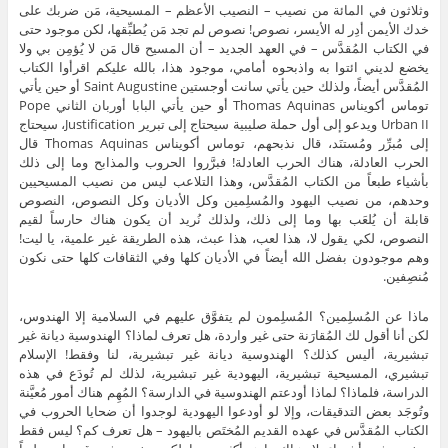
وثلاثون في المائة من نصيب – النصيب الأعظم – المسيحية، مَن ضربك على
خدك الأيمن أدِر له الأيسر، نصوص! نصوص لم تجد مَن يُطبِّقها، لكن موجود حتى
في الكتاب المُقدَّس – في العهد الجديد – أن المسيح قال مَن لا يُؤمِن بي ولا
يخضع لديني ائتوا به واذبحوه أمامي، موجود هذا، بالله عليكم اقرأوا الكتاب
المُقدَّس أيضاً، ولذلك حين يأتي سانت أوجستين Saint Augustine أو حين يأتي
توماس أكويناس Thomas Aquinas أو حين يأتي البابا أوربان الثاني Pope
Urban II ويدعو إلى أول حملة صليبية سيحتاج إلى تبرير Justification، سيحتاج
إلى مُبرِّر ومُستنَد، قال نذبحهم، توماس أكويناس Thomas Aquinas قال
الحرب العادلة، هناك الحرب العادلة! فبرَّروا الحروب والمذابح وما إلى ذلك
بأشياء طبعاً من الكتاب المُقدَّس، وهذا التلاعب ليس من نصيب المسيحيين
وحدهم، من نصيب اليهود والمُسلِمين وكل الأديان وكل النصوص، النصوص
قابلة أن يُلعَب بها وما إلى ذلك، ولذلك نُريد أن يكون هناك حارساً لقيم
النصوص، لكي يقول لا، هذا لعب، هذا عبث، هذه الطريقة غير علمية، يا ليت!
وهم موجودون بفضل الله أيضاً في الأديان كلها وفي الثقافات كلها حتى نكون
مُنصِفين.
ماذا عن المُسلِمين؟ المُسلِمون لم يتفوَّق عليهم في السلامية إلا الهندوس،
لكن أنا أقول لك المُقارَنة حتى غير واردة، هل تعرف لماذا؟ الهندوسية ديانة غير
تبشيرية، أليس كذلك؟ الهندوسية ديانة غير تبشيرية، لنا وفقط! الإسلام
تبشيري، المسيحية تبشيرية، اليهودية غير تبشيرية، لذلك لم تُودَع في هذه
الدراسة، فلماذا؟ لماذا أودعتم الهندوسية في الدارسة؟ المُهِم هناك أمور مُعيَّنة
وتُوجَد بعض التدقيقات، وإلا لو أودعوا اليهودية لوجدوا أن ضحايا الحروب في
الكتاب المُقدَّس في عهده القديم المُختَص باليهود – هل تعرف كم؟ ليس فقط