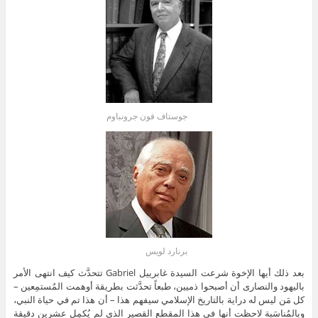
جوستاف فون جرونباوم
برنارد لويس
بعد ذلك أيها الإخوة شرعت السيدة غابرييل Gabriel تتحدَّث كيف انتهى الأمر
باليهود والنصارى أن أصبحوا ذميين، طبعاً تحدَّثت بطريقة أوهمت المُستمِعين –
كل مَن ليس له دراية بالتاريخ الإسلامي سيفهم هذا – أن هذا تم في حياة النبي،
وبالمُناسَبة لاحظت أنها في هذا المقطع القصير الذي لم يُكمِل عشرين دقيقة