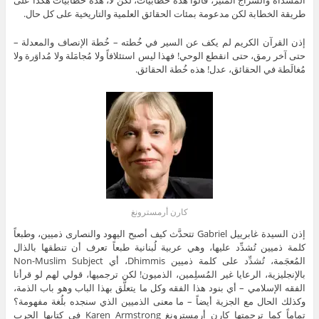
المُسداة والسراج المُنير، قالوا هذه خطابيات، لكن لا، هذه خطابيات هكذا على
طريقة الخطابة لكن مدعومة بمئات الحقائق العلمية والتاريخية على كل حال.
إذن القرآن الكريم لم يكف عن السير في خُطته – خُطة الإنصاف والمعدلة –
حتى آخر رمق، حتى انقطع الوحي! فهذا ليس استئلافاً ولا مُجامَلة ولا مُداوَرة ولا
مُغالَطة في الحقائق، عدل! هذه خُطة الحقائق.
كارن أرمسترونغ
إذن السيدة غابرييل Gabriel تتحدَّث كيف أصبح اليهود والنصارى ذميين، وطبعاً
كلمة ذميين تُشدِّد عليها، وهي عربية لُبنانية طبعاً تعرف أن تنطقها بالذال
المُعجَمة، تُشدِّد على كلمة ذميين Dhimmis، أي Non-Muslim Subject
بالإنجليزية، الرعايا غير المُسلِمين، الذميون! لكن ترجميها، قولي لهم لو قرأنا
الفقه الإسلامي – أي بنود هذا الفقه وكل ما يتعلَّق بهذا الباب وهو باب الذمة،
وكذلك الحال مع الجزية أيضاً – ما معنى الذميين الذي سنجده بلُغة مفهومة؟
تماماً كما ترجمتها كارن أرمسترونغ Karen Armstrong في كتابها الحرب