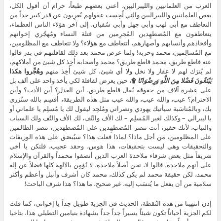
العرب من العلمانيين والليبراليين، أعني بعضهم طبعاً، حرام أن أقول الكل،
بعض العلمانيين والليبراليين والتي لُحِست عقولهم يُعرِبون عن قدر كبير جداً من
التعاطف مع أبي لهب وأبي جهل وأبي سُفيان، إلى آخر هؤلاء الناس العظماء،
يتعاطفون مع المُضطهِدين المُجرِمين من قتلة النساء ومُهجّري إخوانهم
وأفخاذهم وأنسابهم وأصهارهم، أتتعاطف مع هؤلاء؟ ولا تتعاطف مع المظلومين،
مع المُسالِمين، محمد وحزبه! ولما عرض محمد بعد ذلك لقافلتهم في بدر قالوا
عنه قاطع طريق، محمد قاطع طريق؟ محمد وأصحابه أُخِذ كل شيئ من أملاكهم،
لم يُترَك لهم لا عقار ولا نخل ولا أي شيئ، كل شيئ أُخِذ منهم
وهُجِّروا هكذا
يَبْتَغُونَ فَضْلا مِنَ اللَّهِ وَرِضْوَانًا
۩
، حين يعرض لقافلة لكي يأخذ واحد على ألف بل
على عشرة آلاف من حقوقه يُقال قاطع طريق، أين العدل؟ أين الأدب؟ وأين
الاحترام؟ عيب، والله عيب، والله عيب مثل هذه الطريقة، أُقسِم بالله ستُزري
بك، وبالمُناسَبة سيأتيك يهودي ونصراني ومُلحِد ليقول لك يا مُسلِم يا علماني أو
يا ليبرالي – وكذلك لغير المُسلِم – لك الأف والتُف، لك الأف والتُف ولك السباب
والتباب، لأنك حقير، أنت تنصر المُضطهِدين على المُضطهَدين، تنصر الظالمين
على المظلومين، من أجل ماذا؟ لماذا فعلت هذا؟ سيُبصَق على هذه الوريقات
والتحقيقات وهي ليست بتحقيقات، هذا هوس، وحقد عجيب، فلتكن يا أخي
شريفاً مثل بعض شرفاء ملاحدة العرب الذين أنصفوا محمداً والقرآن والإسلام
على أنهم ملاحدة، قالوا لا، نحن أصلاً ملاحدة، لا نُؤمِن بالآلهة كلها فضلاً عن إله
محمد، لكن حقيقة محمد لم يكن كذلك، محمد كان أشرف وأنبل وأعظم وأكثر
سلامية من أن يفعل ما يُنسَب إليه، غير صحيح، ما هذا؟ هذا شرف الباحث!
إذن انتهينا من هذه النُقطة، الحديث في الجزية طويل جداً يا إخواني، كما قلت
لكم الجزية أحياناً تكون شيئاً يسيراً جداً جداً بشهادة بنيامين التطيلي هذا، بتاخيا