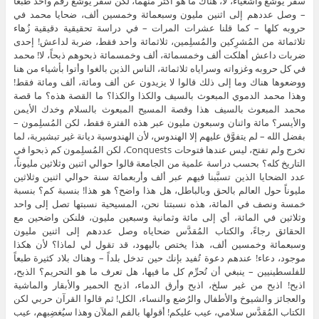
سفر يوشع وأشعياء، لا، هناك ما هو أكثر منهما، لكن سفر يوشع رقم واحد طبعاً
– وصل عددهم إلى اثنين مليون وسبعمائة وخمسين ألف، ضحايا محمد في
حروبه كلها – كما قلنا عشرات المرات – في دراسة تحقيقية دقيقية زُهاء
ثلاثمائة من المُشرِكين والمُسلِمين، ثلاثمائة واحد فقط، ضربة لداعش! إحدى
ضربات داعش أهلكت ألف وخمسمائة، ألف وخمسمائة ذبحوهم ذبحاً، لا! محمد
في كل حروبه وغزواته وسراياه ثلاثمائة، الناس الذين بالغوا وأتوا بأشياء من هنا
ووضعوها هناك وما إلى ذلك قالوا لا يزيدون عن ألف ومائة، ألف ومائة فقط!
وهذا محمد الدموي المبعوث بالسيف والكذا والكذا؟ ما القصة هذه؟ ما قصة
محمد المبعوث بالسيف هذا وقصة المسيح المبعوث بالسلام وخدك الأيمن
والأيسر؟ مائة واثنان وسبعون مليون عبر هذه الفترة فقط، لكن المُسلِمون –
بفضل الله – لم يتفوَّق عليهم إلا الهندوس، لأن الهندوسية ديانة غير تبشيرية، لما
تخرج ولم تفتح، ليس عندها فتوحات Conquests، لكن المُسلِمون كم ذبحوا في
التاريخ كله؟ بحسب دراسة علمية من الجامعة قالوا حوالي اثنين وثلاثين مليوناً،
عدد الضحايا الذين تسبَّبنا فيهم عبر ألف وأربعمائة سنة حوالي اثنين وثلاثين
مليوناً حول العالم بالحق وبالباطل، هل هذا واضح؟ هو هذا! بنسبة كم؟ بنسبة
خمسة ونصف في المائة، هذه نسبتنا نحن، المسيحية نسبتها تصل إلى واحد
وثلاثين في المائة، أي إلى مائة وثمانية وسبعين مليون، فلنكن واضحين مع
الحقائق رجاءً، والكتاب المُقدَّس ضحاياه وصل عددهم إلى اثنين مليون
وسبعمائة وخمسين ألف، هذا يختص باليهود، قد تقول لي لماذا؟ لأن هكذا
موجود، دعاء! عندهم دعوة تُفيد بإنك حين تدخل بلداً – وهناك بلاد كثيرة طبعاً
للفلسطينيين – ينبغي أن تُحرِّم كل ما فيها، هل تعرف ما هو التحريم؟ الذبح،
اذبح! اذبح من غير سلخ، اذبح وأرق الدماء، اذبح الحمير والأبقار والماشية
والعجائز والشيوخ والأطفال والرُضع والنساء، الكل! ثم قالوا القرآن حربي لكن
الكتاب المُقدَّس سلامي، عيب عليكم! أقولها بالفم الملآن وهذا سيُغضِبهم، عيب