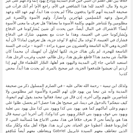
خلافاً بين أهل العلم أن النبي حين قدم المدينة ووادع يهود إنما وادعهم على غير
جزية ولا مال، الحمد لله! هذا الشافعي في الأم، راجع الأم! أم أنك قرأت في
صحيفة المدينة أنهم كانوا يدفعون مالاً؟ لم يحدث هذا ابداً، لهم عهد الله وعهد
الرسول وعهد المُسلِمين مُهاجِرين وأنصاراً، ولهم الأسوة والنُصرة غير
مظلومين ولا مُتناصَر عليهم، وكلمة الأسوة ما معناها؟ هل تعرف ما معنى الأسوة
أيضاً؟ الاشتراك في المال أيضاً، حين يحدث أي شيئ يُشارِكوننا في الدفاع
ويُشارِكوننا حتى في الغنيمة، وهذا ما حدث مع بعضهم، شارك في الدفاع
فشارك في الغنيمة، لا يُوجَد مال يُدفَع، لا تُوجَد جزية، هل تعرفون لماذا؟ لأن آية
الجزية وهي الآية التاسعة والعشرون من سورة براءة – التوبة – نزلت في السنة
التاسعة للهجرة، لم يكن هناك جزية، لكنها تُحاوِل أن تُفهِمك أن محمداً كان
ظالماً، مَن محمد هذا؟ قاطع طريق هذا، رجل ظالم، عجيب وغريب الرجل هذا،
استعبد الناس، جاء إلى المدينة واليهود هم أهلها، التجّار العُظماء قال لهم إذا
أردتم أن تعيشوا فلتدفعوا الجزية، غير صحيح بالمرة، لم يحدث هذا أبداً، محض
كذب!
ولذلك ابن تيمية – رحمة الله تعالى عليه – في الصارم المسلول ذكر من صحيفة
المدينة وأنه مَن تبعنا مِن يهود فإن لهم النُصرة والأُسوة غير مظلومين ولا
مُتناصِرين عليهم وإلى آخره، إذن قال مَن تبعنا، فقالوا محمد يقول لهم اتبعونا،
كيف نتبعكم؟ بالدخول في ديننا، غير صحيح! هل هذا حصل؟ لم يحصل، ظلوا على
دينهم وعلى أماكنهم كما هم، يهود بني كذا ويهود بني كذا مثل يهود بني ثعلبة
ويهود بني عوف ويهود بني النجّار ويهود بني كذا وكذا، إلى آخره! ابن تيمية قال
هذا هو، وأيضاً نحن لا نعرف خلافاً في هذا، معنى الاتباع هنا مُسالَمة النبي، لا
تُحارِبوننا فقط، أعطونا حق الحياة، نحن نُريد هذا، هؤلاء أهل مكة وكفّار مكة
الذين تتعاطف معهم السيدة غابرييل Gabriel ويتعاطف معهم أيضاً مُنافِقو