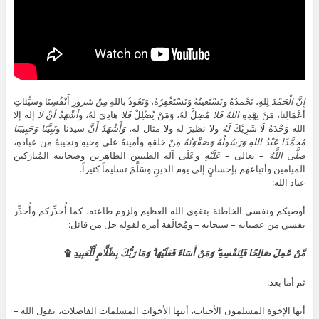
إِنَّ
الْحَمْدَ
لِلهِ، نَحْمدُهُ ونَسْتَعينُهُ وَنَسْتَغْفِرُهُ، وَنَعُوذُ باللهِ
مِنْ شر
ورِ أَنْفُسِنَا وسَيِّئَاتِ
أَعْمَالِنَا، مَنْ يَهْدِهِ
اللهُ
فَلَا
مُضِلَّ لَهُ، وَمَنْ يُضْلِلْ
فَلَا
هَادِيَ لَهُ، و
أَشْهَدُ أَنْ لَا
إله إلا
الله وَحْدَهُ لَا شَرِيْكَ
لَهُ
ولا نظيرَ له ولا مثالَ له،
وَأَشْهَدُ أَنَّ
سيدنا و
نَبِيَّنَا
وَحَبِيبَنَا
مُحَمَّدًا عَبْدُ اللهِ وَرَسُولُهُ وَصَفْوَتُهُ
مِنْ خلقهِ وأمينهُ على وحيهِ ونجيبهُ من عبادهِ،
صَلَّى اللَّهُ
– تعالى –
عَلَيْهِ
وعَلَى آله الطيبين الطاهرين وصحابته المُبارَكين
الميامين وأتباعهم بإحسانٍ إلى يوم الدينِ وسَلَّمَ تسليماً كثيراً.
عباد الله:
أوصيكم ونفسي الخاطئة بتقوى الله العظيم ولزوم طاعته، كما أُحذِّركم وأُحذِّر
نفسي من عصيانه – سبحانه – ومُخالَفة أمره لقوله جل من قائل:
مَّنْ عَمِلَ صَالِحًا فَلِنَفْسِهِ ۖ وَمَنْ أَسَاءَ فَعَلَيْهَا ۗ وَمَا رَبُّكَ بِظَلَّامٍ لِّلْعَبِيدِ
۩
ثم أما بعد:
أيها الإخوة المسلمون الأحباب، أيتها الأخوات المسلمات الفاضلات، يقول الله –