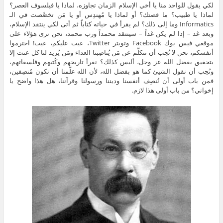
لكي يقول للواحد منا يا أخي الإسلام الزمان تجاوزه، لماذا يا فيلسوف العصر؟
لماذا يا طبيب؟ ما قصتك؟ أو لماذا يا مُهندِس أو يا مَن تخصَّصت في الـ
Informatics وما إلى ذلك؟ لم يقرأ في حياته كتاباً ثم أتى لكي ينتقد الإسلام،
وبعد غد – إذا لم يكن غداً – سينتقد محمداً ورب محمد، نحن نرى هؤلاء على
موقعي فيس بوك Facebook وتويتر Twitter، عيب عليكم، عيب! احترموا
أنفسكم، نحن لا نُحِب أن نتكلَّم عن مَن يُناصِبنا العداء ومَن يُريد لنا كل عنت إلا
بتحقيق بفضل الله عز وجل، أليس كذلك؟ نقرأ تاريخهم وكُتبهم وفلسفاتهم،
ونُحِب أن نقول الشيئ كما هو بفضل الله، لأن الله علَّمنا أن نكون مُنصِفين،
فمن باب أولى أن نُنصِف أنفسنا وديننا ورسولنا وقرآننا، هل هذا واضح يا
إخواني؟ من باب أولى هذا لازم.