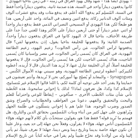
– يهودي أيضاً هذا – شهد وقال يهود العراق في زمنه – في زمن بتاخيا اليهودي –
كانوا يدفعون ديناراً واحد في السنة، هذه صدمة ثانية، يدفعون ديناراً واحداً فقط
في السنة، المُسلِم كم يدفع؟ الله أعلم، قد يدفع مئات وقد يدفع عشرات ألوف
ومئات ألوف الدنانير زكاة، يدفع اثنين ونصف في المائة، واحد على أربعين، هذا
هو طبعاً! لكن هذا اليهودي أو المسيحي النصراني الذمي فقط يدفع دينار واحداً
أو اثني عشر ديناراً أو حتى أربعين ديناراً على الأكثر وهذا للغني جداً جداً على
طريقة الأحناف، بتاخيا قال لا، اليهود كانوا في العراق يدفعون ديناراً واحداً،
الصدمة الثانية: ولا يدفعونها للخليفة بتاخيا يقول، إذن يدفعونها لمَن؟ قال
يدفعونها لرأس الجالوت، مَن رأس الجالوت؟ زعيم اليهود، زعيم الطائفة
اليهودية، في العراق كان يُسمى رأس الجالوت، في مصر وإسبانيا كان يُسمى
الناجيت، هناك يُسمى الناجيت لكن هنا يُسمى رأس الجالوت، قال لا يدفعونها
للخليفة أصلاً، أي أن الخليفة تنازل عنها، لا يُريد هذا الدينار، قال لا أُريده، أعطوه
لكبيركم، أعطوه لرئيس الطائفة اليهودية، وهو سيبني بهذه الأموال الكُنس –
Synagogues – والمعابد أو يُصلِح بها أموركم، نحن لا نُريدها، وأنتم تعيشون في
حمايتنا ولا يقدر أحد على توجيه أي كلمة لكم، يا الله! قالوا الإسلام غير مُتسامِح،
الإسلام كذا وكذا، هل تعرفون لماذا؟ لذلك يا إخواني سامحونا، هذه الخُطبة
تأتي شأن مئات الخُطب الأُخرى – صدِّقوني – إيقاظاً للوعي واحتراماً للعلم
والبحث والتحقيق والفهم، دعونا من العواطف والخطابيات والصراخ وشق
الصدور وضرب الوجوه، هذا علم! هم يا إخواني يتسلَّلون في ظُلمة الجهل
ويُراهِنون على جهل كثير من أبناء وبنات المُسلِمين بحقائق الدين والتاريخ، هل
فهمتم ما نُريد قوله؟ فقط هذا هو، يقولون سنتحدَّث بأي كلام لأنهم جهلة، هؤلاء
المُسلِمون أُناس جهلة، هؤلاء لا يقرأون، وفعلاً نحن جهلة إلى حد بعيد، وعار علينا
أن نكون جهلة خاصة بديننا وتاريخ ديننا ونص ديننا، جهلة! لا نعرف شيئاً، ثم يأتي
إلينا ولد من أولادنا وقد تخرَّج طبيباً ولم يقرأ في حياته كتاباً عن تاريخ الإسلام