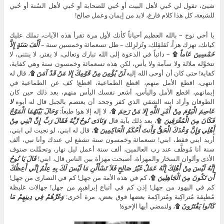
شيئ، تقول لي حُبي لأهل البيت أو حُبي للصحابة أو حُبي لأهل السُنة أو حُبي
للشيعة، كل هذا كلام فارغ، لابد من إيمان وعمل صالح!
يا أخي نوح – بالله العظيم أحياناً كأنك لأول مرة تقرأ هذه الآيات، تملك عليك
كيانك، تهزك هزاً، تُقلقِلك، وتُزلزِلك – ظل تسعمائة وخمسين سنة –
أَلْفَ سَنَةٍ إِلاَّ
خَمْسِينَ عَاماً
۩
– دائباً في الدعوة إلى الله تبارك وتعالى، لا يفتر، لا ينثنى، لا
تتخوَّله ملالة ولا سآمة ولا يأس، لكن هذه تسعمائة وخمسون سنة وهي كفاية،
كفاية! حتى كان أن أوحى الله إليه
لَنْ يُؤْمِنَ مِنْ قَوْمِكَ إِلا مَنْ قَدْ آمَنَ
۩
، قال له
انتهى، اقطع الأمل منهم، اقطع الطماعية، اقطع! كف عن الطماعية في
إيمانهم، اقطع الأمل واليأس، أشعر نفسك اليأس منهم، بعد ذلك حين كان
الطوفان وأراد ابنه الشقي الذي كفر وجحد أن يعتصم بالجبل قال له أبوه
لا
عَاصِمَ الْيَوْمَ مِنْ أَمْرِ اللَّهِ إِلا مَنْ رَحِمَ
۩
، لا إله إلا هو! طبعاً:
وَحَالَ بَيْنَهُمَا الْمَوْجُ
فَكَانَ مِنَ الْمُغْرَقِينَ
۩
، بعد ذلك بآية قال
وَنَادَى نُوحٌ رَّبَّهُ فَقَالَ رَبِّ إِنَّ ابْنِي مِنْ
أَهْلِي وَإِنَّ وَعْدَكَ الْحَقُّ وَأَنتَ أَحْكَمُ الْحَاكِمِينَ
۩
، قال له ابني، لو نجيت لي ابني،
أُريد ابني فقط، ابني! تسعمائة وخمسون سنة تشفع لي عندك وأنا نبي، ألف
سنة أنا مُوظَّف عند رب العالمين، ألف سنة أعمل ليل نهار، وتحمَّلت صنوف
الأذى وألوان السخار والمهزأة، أصبحت مهزأة بين الناس قال، ابني!
قَالَ يَا نُوحُ
إِنَّهُ لَيْسَ مِنْ أَهْلِكَ إِنَّهُ عَمَلٌ غَيْرُ صَالِحٍ فَلاَ تَسْأَلْنِ مَا لَيْسَ لَكَ بِهِ عِلْمٌ إِنِّي أَعِظُكَ
أَن تَكُونَ مِنَ الْجَاهِلِينَ
۩
، كم في هذه الأمة من جهل! كم في النصارى من جهل!
كم في اليهود من جهل! إذن كم في أتباع إبراهيم من جهل! جهالات غليظة
مُطبِقة مُتراكِبة ومُتراكِمة بعضها فوق بعض، مرة أُخرى:
وَغَرَّهُمْ فِي دِينِهِمْ مَا
كَانُوا يَفْتَرُونَ
۩
، ولنمضي أيها الإخوة!