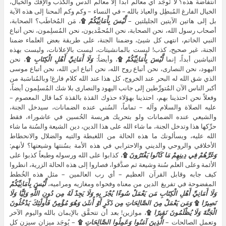
انتفاضة هذه؟ لا تُوجَد أي معالم أبداً إلا معالم الدس والكذب والإفك والخيال،
الخيال الفارغ المُبطِل والعياذ بالله – في النساء – وكم وكم ألمحنا إلى هذه الآية
بل إلى هاتين الآيتين الجليلتين –
لَّيْسَ بِأَمَانِيِّكُمْ
۩
، مَن المُخاطَب؟ الصحابة،
أصحاب رسول الله، نحن الصحابة، نحن المُحمَّديون، نحن المُسلِمون، نحن أتباع
النبي الخاتم، انتهى كل شيئ، وضمنا الجنة، على طريقة بعض العلماء ضمنا
الجنة، غير صحيح، كذب! ليست بالمانشيتات، ليست بالإعلانات، وليست بهذه
النياشين أبداً، إنما
لَّيْسَ بِأَمَانِيِّكُمْ
۩
، وأيضاً:
وَلَا أَمَانِيِّ أَهْلِ الْكِتَابِ
۩
، نحن
اليهود، نحن النصارى، نحن أتباع روح الله، نحن أتباع ابن الله، نحن أتباع موسى
الذي شق الله له البحر عند الخروج، كل هذا عند الله كلام فارغ! وبالمُناسَبة من
أكبر الناس الآن المُتورِّطين إلى جانب اليهود والنصارى بلا شك المُسلِمون أيضاً،
وفعلاً نحن احتذينا بهم، احتذينا بهؤلاء حذوك القذة بالقذة كما قال المعصوم –
عليه الصلاة والسلام وآله – تماماً، السُني عنده الضمانات، سيدخل الجنة،
والشيعي عنده الضمانات ولو بتحريك هريسة الحُسين في عاشوراء، فقط
حرِّكها هذا وتدخل الجنة، ما شاء الله على هذا الدين، دين الشيعة والسُنة ما شاء
الله عليه، ويسألونك ما هذه الحالة من اللغبطة والتيه والضلال والانحطاط
الأخلاقي والروحي والديني والاحترابي في هذه الأمة بسُنتها وشيعتها؟ لأنهم:
وَغَرَّهُمْ فِي دِينِهِمْ مَا كَانُوا يَفْتَرُونَ
۩
، كذابوا على الله ورسوله وطبعاً كذبوا على
الأئمة وعلى العلم سُنة وشيعة ثم صدَّقوا، فصاروا إلى هذه الحالة الزرية، انظروا
كيف جابه وقابل القرآن العظيم – أي رب العالمين – مثل هذه الخُطط
المفضوحة في تفريغ الدين من معناه وفحواه ومغازيه ومراميه،
لَّيْسَ بِأَمَانِيِّكُمْ
وَلَا أَمَانِيِّ أَهْلِ الْكِتَابِ مَن يَعْمَلْ سُوءًا يُجْزَ بِهِ وَلَا يَجِدْ لَهُ مِن دُونِ اللَّهِ وَلِيًّا وَلَا
نَصِيرًا
۩
وَمَن يَعْمَلْ مِنَ الصَّالِحَاتِ مِن ذَكَرٍ أَوْ أُنثَىٰ وَهُوَ مُؤْمِنٌ فَأُولَٰئِكَ يَدْخُلُونَ
الْجَنَّةَ وَلَا يُظْلَمُونَ نَقِيرًا
۩
، موازين! بعد أن تتحقَّق بالإيمان بالله واليوم الآخر
وتعمل الصالحات –
الَّذِينَ آمَنُوا وَعَمِلُوا الصَّالِحَاتِ
۩
– يُوجَد ميزان سيزن كل