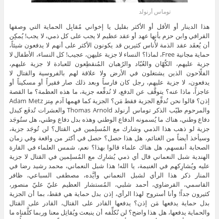
توماس أرنولد
هذا الدينار أو الأقل أو الأكثر بقليل يا إخواني مُقابِل الحماية التي وصفها
القرافي وابن حزم بأنها عهد أو عقد عظيم لا يجب على كل ذمي، لا يجب! يُمكِن
أن يُعقَد عقد الذمة لأُناس كثيرين قد يكونون الأكثر على أنهم لا يدفعون شيئاً،
حماية مجانية Free، لماذا؟ النساء لا جزية عليهن، عجيب! كل النساء، الأطفال لا
جزية عليهم، الكُهّان والعُبّاد والرُهبان المُنقطِعون للعبادة لا جزية عليهم،
الفلّاحون الذين يشتغلون في الأرض ولا علاقة لهم بالفروسية والقتال لا
يدفعون، لا جزية عليهم، رجل كان فارساً وبعد ذلك صار فقيراً أو مسكيناً أو
عاجزاً، ماذا عنه؟ يتوقَّف عن الدفع، لا نُدفِّعه جزية، ما هذه العظمة؟ ما القصة
إذن؟ قالوا نحن نُدفِّع الجزية فقط مَن؟ الجزية كما فهمها آدم مِتز Adam Metz
والمرحوم طيّب الذكر توماس أرنولد Thomas Arnold والعشرات تُدفَع كبدل
دفاع وطني، هناك ما يُسمونه الدفاع الوطني وهذه بدل دفاع وطني، هل ستُوجَد
جزية لو ذهب هذا الذمي وشارك مع المُسلِمين في القتال؟ لن تُوجَد جزية،
وسيأخذ أيضاً من الغنائم، هل هذا حصل؟ حصل في أكثر من واقعة وفي زمان
الصحابة أنفسهم، هل هناك علماء قالوا بهذا؟ نعم، شمس العلماء في القارة
الهندية شبل النعماني قال أي ذمي يُشارِك مع المُسلِمين في القتال لا جزية
عليه ويُشارِكهم في الغنيمة، يا الله! هذا شبل النعماني، محمد رشيد رضا في
المنار ذكر هذا الرأي لشبل النعماني وأيَّده، مصطفى السباعي، ظافر
القاسمي، القرضاوي، أحمد شلبي، المُستشار العظيم عليّ عليّ منصور،
كثيرون جداً! وأنا أستروح لهذا الرأي، إذن بدل حماية هي فقط، بما أن الجزية
بدل حماية يدفعها مَن إذن؟ يدفعها القادر على القتال، القادر على القتال
والحماية يدفعها، هل هذا واضح؟ لن نُكلِّفه أن ينبعث ويُقاتِل معنا وربما كلَّفناه ما