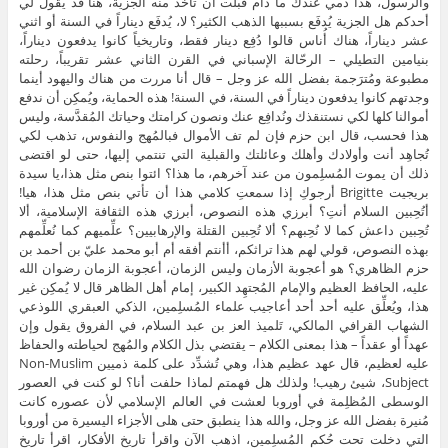
والرسول، هذا ذمي عندك ما دام قبلت أن تأخذ منه الجزية، هنا قد يقول لي
أحدكم هل الجزية يُدفَع بسببها الذهب الكثير؟ لا، يُدفَع ديناراً في السنة أو اثني
عشر ديناراً، هناك أُناس قالوا دُفِع دينار فقط، وتاريخياً كانوا يدفعون ديناراً،
بنيامين التطيلي – الرحّالة الإسباني في القرن الثاني عشر تقريباً، رحلته
مطبوعة ومُترَجمة بفضل الله عز وجل – قال أنا مررت من هناك واليهود أينما
وجدتهم كانوا يدفعون ديناراً في السنة، في السنة! هذه الحماية، ويُمكِن أن ندفع
أموالنا كلها لكي نستنقذك ونُدافِع عنك ونصون كرامتك وحياتك المُقدَّسة، وليس
هذا فحسب، قال ابن حزم فإن لم تف الأموال فبالمُهج والنفوس، تذهب لكي
تُجاهِد أنت وأولادك وأهلك وعائلتك والقبلية التي تنتمي إليها، حتى لو اقتضى
ذلك أن يموت المُسلِمون من عند آخرهم، ما هذا؟ ائتوا بنص مثل هذا،يا سيدة
بريجيت Brigitte أرجوكِ إذا سمعتِ كلامي هذا أن تأتي بنص مثل هذا، هيا!
أتُحِبين السلام أنتِ؟ أبرزي هذه النصوص، أبرزي هذه الثقافة الإسلامية، ألا
تُحِبين داعش كما لا نُحِبهم؟ ألا تُحِبين القتلة والإرهابيين؟ علِّميهم كما نُعلِّمهم
بهذه النصوص، قولي لهم هذا تراثكم، أأنتم أفقه أم أبو محمد عليّ بن أحمد بن
حزم الظاهري؟ هو أعجوبة الأزمان وليس الزمان، أعجوبة الزمان رضوان الله
عليه، الحافظ العظيم والإمام المُجتهِد الكبير، إمام أهل الظاهر قال لا يُمكِن غير
هذا، ويُعلِّق عليه أحد أحد أعاجيب علماء المُسلِمين، الذكي العبقري اللوذعي
الشهاب القرافي المالكي، تَلميذ العز بن عبد السلام، في الفروق يقول وإن
عهداً أو عقداً – هذا بمعنى الكلام – يقتضي بذل الكلام والمُهج لحياطته والحفاظ
عليه لعظيم، قال عهد عظيم هذا، وهي تُشدِّد على كلمة ذميين Non-Muslim
Subject، شيئ رهيب! ولذلك هل فهمتم لماذا حلفت أنا؟ لو كنت في العصور
الوسطى المُظلِمة في أوروبا لعشت في العالم الإسلامي لأن عصوره كانت
مُنيرة بفضل الله عز وجل، والله هذا ينطبق حتى هلى الأجزاء اليسيرة من أوروبا
التي دخلت تحت حُكم المُسلِمين، اذهب الآن واقرأ تاريخ الأفكار، اقرأ تاريخ