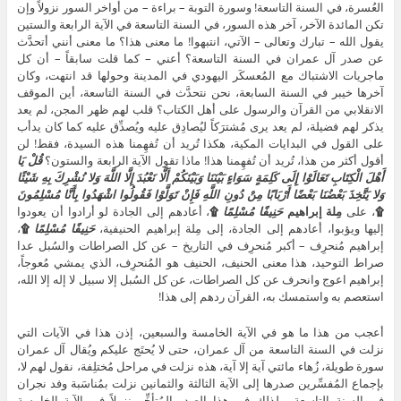
العُسرة، في السنة التاسعة! وسورة التوبة – براءة – من أواخر السور نزولاً وإن
تكن المائدة الآخر، آخر هذه السور، في السنة التاسعة في الآية الرابعة والستين
يقول الله – تبارك وتعالى – الآتي، انتبهوا! ما معنى هذا؟ ما معنى أنني أتحدَّث
عن صدر آل عمران في السنة التاسعة؟ أعني – كما قلت سابقاً – أن كل
ماجريات الاشتباك مع المُعسكَر اليهودي في المدينة وحولها قد انتهت، وكان
آخرها خيبر في السنة السابعة، نحن نتحدَّث في السنة التاسعة، أين الموقف
الانقلابي من القرآن والرسول على أهل الكتاب؟ قلب لهم ظهر المجن، لم يعد
يذكر لهم فضيلة، لم يعد يرى مُشترَكاً ليُصادِق عليه ويُصدِّق عليه كما كان يدأب
على القول في البدايات المكية، هكذا تُريد أن تُفهِمنا هذه السيدة، فقط! لن
أقول أكثر من هذا، تُريد أن تُفهِمنا هذا! ماذا تقول الآية الرابعة والستون؟
قُلْ يَا
أَهْلَ الْكِتَابِ تَعَالَوْا إِلَى كَلِمَةٍ سَوَاءٍ بَيْنَنَا وَبَيْنَكُمْ أَلَّا نَعْبُدَ إِلَّا اللَّهَ وَلا نُشْرِكَ بِهِ شَيْئًا
وَلا يَتَّخِذَ بَعْضُنَا بَعْضًا أَرْبَابًا مِنْ دُونِ اللَّهِ فَإِنْ تَوَلَّوْا فَقُولُوا اشْهَدُوا بِأَنَّا مُسْلِمُونَ
۩
، على
مِلة إبراهيم
حَنِيفًا مُسْلِمًا
۩
، أعادهم إلى الجادة لو أرادوا أن يعودوا
إليها ويؤبوا، أعادهم إلى الجادة، إلى مِلة إبراهيم الحنيفية،
حَنِيفًا مُسْلِمًا
۩
،
إبراهيم مُنحرِف – أكبر مُنحرِف في التاريخ – عن كل الصراطات والسُبل عدا
صراط التوحيد، هذا معنى الحنيف، الحنيف هو المُنحرِف، الذي يمشي مُعوجاً،
إبراهيم اعوج وانحرف عن كل الصراطات، عن كل السُبل إلا سبيل لا إله إلا الله،
استعصم به واستمسك به، القرآن ردهم إلى هذا!
أعجب من هذا ما هو في الآية الخامسة والسبعين، إذن هذا في الآيات التي
نزلت في السنة التاسعة من آل عمران، حتى لا يُحتَج عليكم ويُقال آل عمران
سورة طويلة، زُهاء مائتي آية إلا آية، هذه نزلت في مراحل مُختلِفة، نقول لهم لا،
بإجماع المُفسِّرين صدرها إلى الآية الثالثة والثمانين نزلت بمُناسَبة وفد نجران
في السنة التاسعة، ولذلك في هذا الصدر المُتأخِّر نزولاً في الآية الخامسة