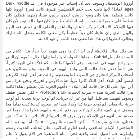
أوروبا الوسيطة، وسوف تجد أن إسبانيا غير موجودة في الــ Dark middle
ages، لماذا؟ لأنها كانت تحت حُكم المُسلِمين مُنيرة، كانت مُنيرة! أوروبا كلها
كانت مُظلِمة، هذا كان وضع باريس، لندن، برلين، فيينا، وكلهم! مُظلِم، كان
مُظلِماً على جميع المُستويات، إسبانيا كانت مُنيرة، كان فيها حالة تنوير لأن كان
فيها الإسلام، الإسلام لم يكن داعش والقاعدة والتخلف الذي نعيش فيه اليوم
والهبل الذي ران علينا، كان ديناً عظيماً بكل معنى الكلمة بفضل الله تبارك
وتعالى، انظروا إلى هذا، هذا معنى عقد الذمة أو عهد الذمة.
بعد ذلك هناك مُلاحَظة أُريد أن أذكرها وهي مُهِمة جداً جداً، هذا الكلام من
السيدة غابرييل Gabriel – هداها الله وأصلحها وأصلح لها الحال – يُفهِم أن النبي
حين وادع اليهود في المدينة – وفي كلامها كما قلت لكم تُؤكِّد على اليهود كثيراً،
هي دائماً تفعل هذا، قالت النبي وادع اليهود في المدينة وهم مساكين، هم
أصحاب المركز التجاري في المدينة كما وصفتهم، وقالت هم أهل البلاد، لكن هم
ليسوا أهل البلاد، أهل البلاد كانوا عرباً، هناك الأوس والخزرج، ونحن نعرف من
أين أتوا، على كل حال قالت أهل البلاد – دفَّعهم الجزية لكي يعيشوا، هكذا قالت
هي! قالت الجزية هذه – ضريبة الحماية Protection tax – لكي تعيش فقط،
وسوف تُفهِمك بعد قليل أنها من غير أي حريات، لم تُوجَد حرية تعبدية، لم تُوجَد
حرية بناء معابد، لم تُوجَد حرية كذا وكذا، وهذا غير صحيح، كذب! كذب تماماً هذا
وسوف نرى كيف، قالت كان لابد من دفع الجزية واليهود فعلوا هذا، وهذا غير
صحيح، مَن أفهم في الإسلام ومَن يعرف الإسلام وآثار الإسلام – لا أتحدَّث عن
عدنان، عدنان مَن هذا؟ – أكثر: السيدة غابرييل Gabriel أم أبو عبد الله
الشافعي؟ الإمام الشافعي واضع لعلوم إسلامية، علم مُختلِف الحديث وضعه
وابتكره، علم أصول الفقه يكفيه فخراً، إمام المذهب! في الأم يقول لا أعلم