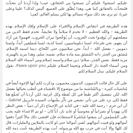
عليكم، استحوا! عليكم أن تستحوا من الحقائق، عيب! وإذا أردنا أن نتحدَّث
فلنتحدَّث بالحقائق كما هي، وهذا يُطبَّق على الجميع، أليس كذلك؟ علينا وعلى
غيرنا، ثم نرى بعد ذلك سواء نتسالم بها لكي يسلم العالم، كفى!
هذه الطريقة في انتقاص الإسلام والافتراء على الإسلام وإفك الإسلام بهذه
الطريقة – والله العظيم – لا تخدم لا سلاماً ولا تعايشاً، تخدم فقط الذين من
مصلحتهم أن يُوقِدوا تحت الحروب، أن يُؤجِّجوا نيران الحروب، افهموا! مَن أراد
أن يفهم، نحن صُرحاء، لسنا دبلوماسيين، لسنا كذبة، لسنا مُتملِقين أبداً، ولسنا
دمويين – بفضل الله – أبداً، نحن سلاميون حتى النُخاع، ديننا اسمه الإسلام،
مُشتَق من الجذر ذاته المُشتَق منه مادة سلام، نفسه: سلم، وهذا مزيد بالهمزة،
مزيد فقط، نفس الجذر، سلام! دين سلام واسمه إسلام ومن أسماء الله السلام
ومن أسماء الجنة دار السلام وتحيتنا السلام عليكم Peace upon you، نقول
السلام عليكم، نبذل السلام لكم.
على كل حال قالت الذميون، الذميون محميون، وذكرت لكم أيها الإخوة أيضاً في
مُناسَبات كثيرة – وبالمُناسَبة ما من موضوع إلا ناقشناه في خُطب بحيالها بفضل
الله، لكن بتفصيل أكثر طبعاً في كل نُقطة وكل جُزئية، لكن أردنا أن نُجمِّع هنا
فقط لكي نرد على مَن تأثر، نشفي مَن تأثَّر بشُبهات السيدة غابرييل Gabriel –
أن ابن حزم – رحمة الله عليه – في كتابه عن الإجماع ذكر أن ذمياً – بغض النظر
كان يهودياً أو نصرانياً أو مجوسياً أو عابد نار، أياً كان – لو تم الاعتداء عليه يجب
على المُسلِمين أن ينبعثوا مُباشَرةً لاستنقاذه، فإن اقتضى ذلك مالاً كثيراً دفعوا
أموالهم ولو فنيت أموالهم، تُفنى أموالنا حتى لو كانت بالملايين والمليارات، قال
لك كلها! وإلا أنت في حرب مع الله ورسوله، أنت بهذه الطريقة خُنت ذمة الله