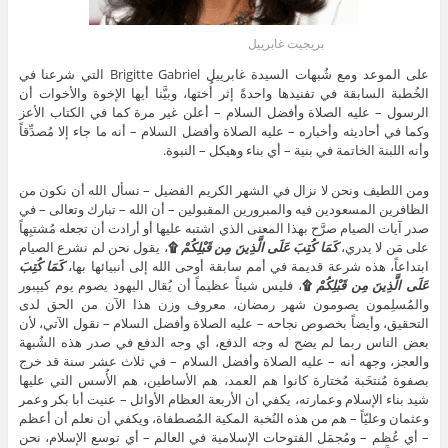
بريجيت غابرييل
على الموعد ومع شُبهات السيدة غابرييل Brigitte Gabriel التي شرعنا في
الخُطبة السابقة في تفنيدها واحدةً إثر أُختها، وبيَّنا أيها الإخوة والأخوات أن
الرسول – عليه الصلاة وأفضل السلام – أعلن غير مرة كما في الكتاب الأعز
وكما في أحاديثه وأخباره – عليه الصلاة وأفضل السلام – أنه ما جاء إلا مُصدِّقاً
وأنه اللبنة الخاتمة في بنية – أي بناء وهيكل – النبوة.
ومن اللطيف ونحن لا نزال في الشهر الكريم الفضيل – نسأل الله أن نكون من
الظافرين المسعودين فيه والمبرورين المقبولين – أن الله – تبارك وتعالى – في
صدر آيات الصيام صرَّح بهذا المعنى الذي اشتبه عليها أو أرادت أن تجعله مُشتبِهاً
على مَن لا يدري،
كَمَا كُتِبَ عَلَى الَّذِينَ مِن قَبْلِكُمْ
۩
، يقول نحن لم نشرع الصيام
ابتداعاً، هذه شرعة قديمة في أمم سابقة أوحى الله إلى أنبيائها بها،
كَمَا كُتِبَ
عَلَى الَّذِينَ مِن قَبْلِكُمْ
۩
، فليس شيئاً عظيماً أن يُقال اليهود يصوم يوم كيپبور
والمُسلِمون يصومون شهر رمضان، معروف وزن هذا الآن من الحق لدى
التحقيق، وأيضاً بخصوص نجاحه – عليه الصلاة وأفضل السلام – نقول الآتي، لأن
بعض الناس ربما لم يضح له وجه الدفع، أي وجه الدفع في صدر هذه الشُبهة
والعجز، وجهه أنه – عليه الصلاة وأفضل السلام – في ثلاث عشر سنة قد خرج
بصفوة مُنتخَبة مُختارة كانوا هم العمد، هم الأساطين، هم الأُسس التي عليها
شيد بناء الإسلام وعمارته، يكفي أن الأربعة العظام الأوائل – عنيت أبا بكر وعمر
وعثمان وعليّاً – هم من هذه النُخبة المكية المُصطفاة، ويكفي أن نعلم أن أعظم
– أي عُظم – ومُجمَل الفتوحات الإسلامية في العالم – أي توسع الإسلام، نحن