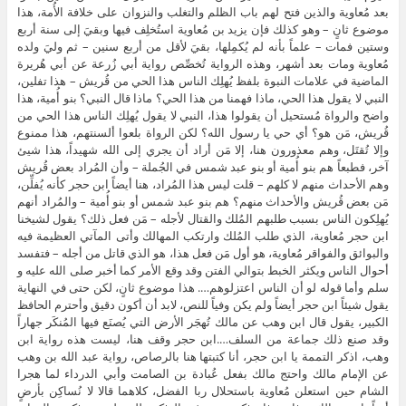
بعد مُعاوية والذين فتح لهم باب الظلم والتغلب والنزوان على خلافة الأُمة، هذا
موضوع ثانٍ – وهو كذلك فإن يزيد بن مُعاوية استُخلِف فيها وبقيَ إلى سنة أربع
وستين فمات – علماً بأنه لم يُكمِلها، بقيَ لأقل من أربع سنين – ثم وليَ ولده
مُعاوية ومات بعد أشهر، وهذه الرواية تُخصِّص رواية أبي زُرعة عن أبي هُريرة
الماضية في علامات النبوة بلفظ يُهلِك الناس هذا الحي من قُريش – هذا تفلين،
النبي لا يقول هذا الحي، ماذا فهمنا من هذا الحي؟ ماذا قال النبي؟ بنو أُمية، هذا
واضح والرواة مُستحيل أن يقولوا هذا، النبي لا يقول يُهلِك الناس هذا الحي من
قُريش، مَن هو؟ أي حي يا رسول الله؟ لكن الرواة بلعوا ألسنتهم، هذا ممنوع
وإلا تُقتَل، وهم معذورون هنا، إلا مَن أراد أن يجري إلى الله شهيداً، هذا شيئ
آخر، فطبعاً هم بنو أُمية أو بنو عبد شمس في الجُملة – وأن المُراد بعض قُريش
وهم الأحداث منهم لا كلهم – قلت ليس هذا المُراد، هنا أيضاً ابن حجر كأنه يُفلِّن،
مَن بعض قُريش والأحداث منهم؟ هم بنو عبد شمس أو بنو أُمية – والمُراد أنهم
يُهلِكون الناس بسبب طلبهم المُلك والقتال لأجله – مَن فعل ذلك؟ يقول لشيخنا
ابن حجر مُعاوية، الذي طلب المُلك وارتكب المهالك وأتى المآتي العظيمة فيه
والبوائق والفواقر مُعاوية، هو أول مَن فعل هذا، هو الذي قاتل من أجله – فتفسد
أحوال الناس ويكثر الخبط بتوالي الفتن وقد وقع الأمر كما أخبر صلى الله عليه و
سلم وأما قوله لو أن الناس اعتزلوهم…. هذا موضوع ثانٍ، لكن حتى في النهاية
يقول شيئاً ابن حجر أيضاً ولم يكن وفياً للنص، لابد أن أكون دقيق وأحترم الحافظ
الكبير، يقول قال ابن وهب عن مالك تُهجَر الأرض التي يُصنَع فيها المُنكَر جهاراً
وقد صنع ذلك جماعة من السلف….ابن حجر وقف هنا، ليست هذه رواية ابن
وهب، اذكر التممة يا ابن حجر، أنا كتبتها هنا بالرصاص، رواية عبد الله بن وهب
عن الإمام مالك واحتج مالك بفعل عُبادة بن الصامت وأبي الدرداء لما هجرا
الشام حين استعلن مُعاوية باستحلال ربا الفضل، كلاهما قالا لا نُساكِن بأرضٍ