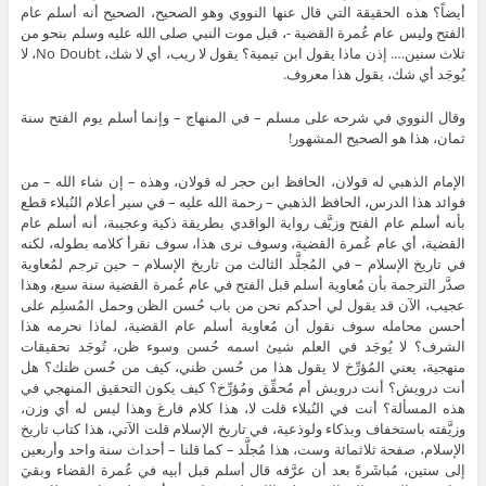
أيضاً؟ هذه الحقيقة التي قال عنها النووي وهو الصحيح، الصحيح أنه أسلم عام
الفتح وليس عام عُمرة القضية -، قبل موت النبي صلى الله عليه وسلم بنحو من
ثلاث سنين…. إذن ماذا يقول ابن تيمية؟ يقول لا ريب، أي لا شك، No Doubt، لا
يُوجَد أي شك، يقول هذا معروف.
وقال النووي في شرحه على مسلم – في المنهاج – وإنما أسلم يوم الفتح سنة
ثمان، هذا هو الصحيح المشهور!
الإمام الذهبي له قولان، الحافظ ابن حجر له قولان، وهذه – إن شاء الله – من
فوائد هذا الدرس، الحافظ الذهبي – رحمة الله عليه – في سير أعلام النُبلاء قطع
بأنه أسلم عام الفتح وزيَّف رواية الواقدي بطريقة ذكية وعجيبة، أنه أسلم عام
القضية، أي عام عُمرة القضية، وسوف نرى هذا، سوف نقرأ كلامه بطوله، لكنه
في تاريخ الإسلام – في المُجلَّد الثالث من تاريخ الإسلام – حين ترجم لمُعاوية
صدَّر الترجمة بأن مُعاوية أسلم قبل الفتح في عام عُمرة القضية سنة سبع، وهذا
عجيب، الآن قد يقول لي أحدكم نحن من باب حُسن الظن وحمل المُسلِم على
أحسن محامله سوف نقول أن مُعاوية أسلم عام القضية، لماذا نحرمه هذا
الشرف؟ لا يُوجَد في العلم شيئ اسمه حُسن وسوء ظن، تُوجَد تحقيقات
منهجية، يعني المُؤرِّخ لا يقول هذا من حُسن ظني، كيف من حُسن ظنك؟ هل
أنت درويش؟ أنت درويش أم مُحقِّق ومُؤرِّخ؟ كيف يكون التحقيق المنهجي في
هذه المسألة؟ أنت في النُبلاء قلت لا، هذا كلام فارغ وهذا ليس له أي وزن،
وزيَّفته باستخفاف وبذكاء ولوذعية، في تاريخ الإسلام قلت الآتي، هذا كتاب تاريخ
الإسلام، صفحة ثلاثمائة وست، هذا مُجلَّد – كما قلنا – أحداث سنة واحد وأربعين
إلى ستين، مُباشَرةً بعد أن عرَّفه قال أسلم قبل أبيه في عُمرة القضاء وبقيَ