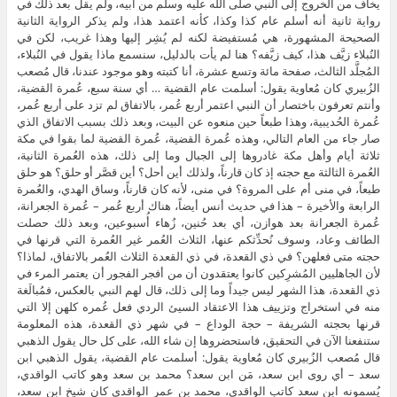
يخاف من الخروج إلى النبي صلى الله عليه وسلم من أبيه، ولم يقل بعد ذلك في
رواية ثانية أنه أسلم عام كذا وكذا، كأنه اعتمد هذا، ولم يذكر الرواية الثانية
الصحيحة المشهورة، هي مُستفيضة لكنه لم يُشِر إليها وهذا غريب، لكن في
النُبلاء زيَّف هذا، كيف زيَّفه؟ هنا لم يأت بالدليل، سنسمع ماذا يقول في النُبلاء،
المُجلَّد الثالث، صفحة مائة وتسع عشرة، أنا كتبته وهو موجود عندنا، قال مُصعب
الزُبيري كان مُعاوية يقول: أسلمت عام القضية … أي سنة سبع، عُمرة القضية،
وأنتم تعرفون باختصار أن النبي اعتمر أربع عُمر، بالاتفاق لم تزد على أربع عُمر،
عُمرة الحُديبية، وهذا طبعاً حين منعوه عن البيت، وبعد ذلك بسبب الاتفاق الذي
صار جاء من العام التالي، وهذه عُمرة القضية، عُمرة القضية لما بقوا في مكة
ثلاثة أيام وأهل مكة غادروها إلى الجبال وما إلى ذلك، هذه العُمرة الثانية،
العُمرة الثالثة مع حجته إذ كان قارناً، ولذلك أين أحل؟ أين قصَّر أو حلق؟ هو حلق
طبعاً، في منى أم على المروة؟ في منى، لأنه كان قارناً، وساق الهدي، والعُمرة
الرابعة والأخيرة – هذا في حديث أنس أيضاً، هناك أربع عُمر – عُمرة الجعرانة،
عُمرة الجعرانة بعد هوازن، أي بعد حُنين، زُهاء أُسبوعين، وبعد ذلك حصلت
الطائف وعاد، وسوف نُحدِّثكم عنها، الثلاث العُمر غير العُمرة التي قرنها في
حجته متى فعلهن؟ في ذي القعدة، في ذي القعدة الثلاث العُمر بالاتفاق، لماذا؟
لأن الجاهليين المُشرِكين كانوا يعتقدون أن من أفجر الفجور أن يعتمر المرء في
ذي القعدة، هذا الشهر ليس جيداً وما إلى ذلك، قال لهم النبي بالعكس، فمُبالَغة
منه في استخراج وتزييف هذا الاعتقاد السيئ الردي فعل عُمره كلهن إلا التي
قرنها بحجته الشريفة – حجة الوداع – في شهر ذي القعدة، هذه المعلومة
ستنفعنا الآن في التحقيق، فاستحضروها إن شاء الله، على كل حال يقول الذهبي
قال مُصعب الزُبيري كان مُعاوية يقول: أسلمت عام القضية، يقول الذهبي ابن
سعد – أي روى ابن سعد، مَن ابن سعد؟ محمد بن سعد وهو كاتب الواقدي،
يُسمونه ابن سعد كاتب الواقدي، محمد بن عمر الواقدي كان شيخ ابن سعد،