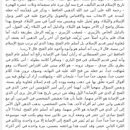
تاريخ الإسلام قديم التأليف، فرغ منه أول مرة عام سبعمائة وثلاث عشرة للهجرة
– رحمة الله على أبي عبد الله الذهبي الحافظ – وذكر في مُقدَّمته أنه جعله
عُمدته في الانتخاب منه والاقتباس والتعويل والرجوع عليه في العبر ودول
الإسلام والنُبلاء، وهو يُحيل عليه ويقتبس منه كثيراً في سير النُبلاء، فوضح بهذا
بشكل واضح أن الآخر منهما هو النُبلاء، والدليل أنه في النُبلاء زيَّف القول، أتى
بالدليل الخاص بالزُبيري – مُصعَب الزُبيري – وزيَّفه الرجل بطريقة ذكية، أما
هناك فلم يذكره أصلاً حتى يُزيِّفه، فواضح أن آخر رأيي الذهبي أنه يعتقد أن
مُعاوية ليس قديم الإسلام، بل أسلم عام الفتح، وهذا الذي لم يرتب شيخ الإسلام
ابن تيمية، قال لا ريب أنه أسلم هو وأبوه وأخوه عام الفتح، قال لا ريب!
الحافظ ابن حجر العسقلاني له رأيان أيضاً، في الإصابة رجَّح أنه أسلم عام الفتح
وأنه ليس قديم الإسلام، في فتح الباري – وسأقرأ كلامه بطوله – أتى بكلام في
نظري بكل صدق – سوف ترونه – هو كلام مبني على افتراض احتمالات، وهو
مُتهافِت جداً، ثم جعله من فتح الله عليه في النهاية، وسوف ترون هذا، كلام
عجيب جداً، ضعيف جداً جداً جداً – سُبحان الله – ومُتهافِت، أراد أن يُوفِّق فيه بين
أقوال كثيرة تعلَّق بها مَن ذهب وهمه ووده إلى قِدم إسلام مُعاوية ولو بسنة،
ونفس السؤال منهجياً الآن، أيهما آخر رأيي أمير المُؤمِنين ابن حجر: الذي في
الفتح أو الذي في الإصابة؟ لأول وهلة مَن درس تاريخ هذا الرجل يرى أن الذي
في الإصابة هو الآخر منهما، علماً بأن هذا تحقيقي الشخصي في المرتين، أي مع
الذهبي وابن حجر، لم أقرأه لأحد، هذا بحثي الشخصي، يذهب الذهن لأول الأمر
إلى أن الذي في الإصابة هو الآخر منهما، وهو أنه أسلم عام الفتح، لماذا؟ لأن
الفتح تمادى ابن حجر في وضعه أزيد من ثلاثين سنة وهو يكتب فيه، موسوعة
كبيرة جداً جداً جداً، ثم لم يُشِر في الفتح إلى الإصابة إلا مرة واحدة، وذلكم في
الجُزء الثاني عشر، وقد كتبت هذا وراجعته بنفسي، مرة واحدة في آخر أجزاء