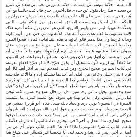
الله عليه – حدَّثنا موسى بن إسماعيل حدَّثنا عمرو بن يحيى بن سعيد بن عمرو
بن سعيد – هذا رجل يقول عن جده -، قال أخبرني جدي قال كنت جالساً مع أبي
هُريرة في مسجد النبي صلى الله عليه وسلم بالمدينة ومعنا مروان – مروان بن
الحكم -، قال أبو هُريرة سمعت الصادق المصدوق يقول هلكة أُمتي – النبي
يتحدَّث فانتبهوا، ليس نحن وليس التاريخ، النبي هو الذي يقول هلكة أُمتي، هلاك
الأمة بسببهم، ما فعله هلاك بني أُمية هلاك للأمة وتدمير، حين نقول أنهم كارثة
وبداية كارثتنا وأن هذا تدمير قالوا تُبالِغ، ما هذه المُبالَغات؟ لماذا؟ فتحوا الفتوح
وجيَّشوا الجيوش، لكن سيأتيكم الجواب – على يدي غِلمةٍ من قريش، فقال
مروان لعنة الله عليهم غِلمةً – لا يعرف أنهم أولاده وأنه منهم طبعاً -، فقال أبو
هُريرة لو شئت أن أقول بني فلان وبني فلان – هنا فلَّن، اجعلوا هذه في التفلين،
هنا قطعاً أبو هُريرة فلَّن، مُستحيل أن يكون صرَّح، لأنه لو صرَّح لقطع بلعومه،
في كتاب العلم من صحيح البخاري ومن كتاب الملاحم على ما أذكر أيضاً قال أبو
هُريرة بثني خليلي وعائين من العلم، أما أحدهما فبثثتكم إياه وأما الآخر فلو بثثته
لقُطِعَ وفي بعض ألفاظه لقطعتم هذا البلعوم، ما العلم الذي كان أبو هُريرة
يعرفه ولو حدَّث به أيام بني أُمية لقُطِعَ بلعومه؟ لأن أبو هُريرة متى تُوفيَ؟ قيل
سبع وخمسين وقيل ثماني وخمسين، قل مَن قال تسع وخمسين، لكنه تُوفيَ
قبل رأس الستين، وكان يدعو بهذا هو، سوف تقع مُصيبة كبيرة، ما المُصيبة
الكبيرة في الستين؟ تولي يزيد والعياذ بالله طبعاً، فكان أبو هُريرة يمشي في
المدينة وقد رواه أبو شيبة بسند حسن ويقول أعوذ بالله من إمارة الصبيان وأن
تُدرِكني رأس الستين، لماذا تغضب من بني أُمية؟ هذه أحاديث صحيحة، احرقوا
صحيح البخاري، ماذا نفعل يا أخي؟ في البخاري هذا، فالمُهِم أنه قال لو حدَّثتكم
بالعلم الثاني مُباشَرةً تقتلونني، لماذا؟ لأن هذا العلم الثاني عنهم، أي عن بني
أُمية، يا أخي النبي قال هذا والحمد لله، أنا شخصياً غير مُتحسِّر على ضياع هذا