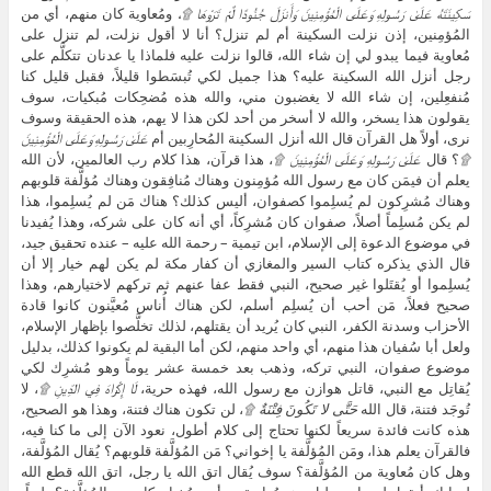
سَكِينَتَهُ عَلَىٰ رَسُولِهِ وَعَلَى الْمُؤْمِنِينَ وَأَنزَلَ جُنُودًا لَّمْ تَرَوْهَا ۩
،
ومُعاوية كان منهم، أي من
المُؤمِنين، إذن نزلت السكينة أم لم تنزل؟ أنا لا أقول نزلت، لم تنزل على
مُعاوية فيما يبدو لي إن شاء الله، قالوا نزلت عليه فلماذا يا عدنان تتكلَّم على
رجل أنزل الله السكينة عليه؟ هذا جميل لكي تُبسَطوا قليلاً، فقبل قليل كنا
مُنفعِلين، إن شاء الله لا يغضبون مني، والله هذه مُضحِكات مُبكيات، سوف
يقولون هذا يسخر، والله لا أسخر من أحد لكن هذا لا يهم، هذه الحقيقة وسوف
نرى، أولاً هل القرآن قال الله أنزل السكينة المُحارِبين أم
عَلَىٰ رَسُولِهِ وَعَلَى الْمُؤْمِنِينَ
۩
؟ قال
عَلَىٰ رَسُولِهِ وَعَلَى الْمُؤْمِنِينَ ۩
، هذا قرآن، هذا كلام رب العالمين، لأن الله
يعلم أن فيمَن كان مع رسول الله مُؤمِنون وهناك مُنافِقون وهناك مُؤلَّفة قلوبهم
وهناك مُشرِكون لم يُسلِموا كصفوان، أليس كذلك؟ هناك مَن لم يُسلِموا، هذا
لم يكن مُسلِماً أصلاً، صفوان كان مُشرِكاً، أي أنه كان على شركه، وهذا يُفيدنا
في موضوع الدعوة إلى الإسلام، ابن تيمية – رحمة الله عليه – عنده تحقيق جيد،
قال الذي يذكره كتاب السير والمغازي أن كفار مكة لم يكن لهم خيار إلا أن
يُسلِموا أو يُقتَلوا غير صحيح، النبي فقط عفا عنهم ثم تركهم لاختيارهم، وهذا
صحيح فعلاً، مَن أحب أن يُسلِم أسلم، لكن هناك أُناس مُعيَّنون كانوا قادة
الأحزاب وسدنة الكفر، النبي كان يُريد أن يقتلهم، لذلك تخلَّصوا بإظهار الإسلام،
ولعل أبا سُفيان هذا منهم، أي واحد منهم، لكن أما البقية لم يكونوا كذلك، بدليل
موضوع صفوان، النبي تركه، وذهب بعد خمسة عشر يوماً وهو مُشرِك لكي
يُقاتِل مع النبي، قاتل هوازن مع رسول الله، فهذه حرية،
لَا إِكْرَاهَ فِي الدِّينِ ۩
، لا
تُوجَد فتنة، قال الله
حَتَّى لا تَكُونَ فِتْنَةٌ
۩
، لن تكون هناك فتنة، وهذا هو الصحيح،
هذه كانت فائدة سريعاً لكنها تحتاج إلى كلام أطول، نعود الآن إلى ما كنا فيه،
فالقرآن يعلم هذا، ومَن المُؤلَّفة يا إخواني؟ مَن المُؤلَّفة قلوبهم؟ يُقال المُؤلَّفة،
وهل كان مُعاوية من المُؤلَّفة؟ سوف يُقال اتق الله يا رجل، اتق الله قطع الله