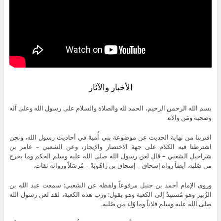
الأخبار والآثار
بسم الله الرحمن الرحيم، الحمد لله والصلاة والسلام على رسول الله وعلى آله
وصحبه ومَن والاه.
اقتربنا من نهاية الحديث عن موضوعة بني أُمية في أحاديث رسول الله، ونحن
اشترطنا فيه الكلام على جهة الاختصار والإيجاز، وعن الشعبي – عامر بن
شراحيل الشعبي – قال لعن رسول الله صلى الله عليه وسلم الحكم وما يخرج
من صُلبه. أيضاً رواه إسحاق – إسحاق بن رَاهُويَهْ – مُرسَلاً ورواته ثقات.
وروى الإمام أحمد بن حنبل مرفوعاً ولفظه عن الشعبي: سمعت عبد الله بن
الزُبير وهو مُستنِدٌ إلى الكعبة وهو يقول: ورب هذه الكعبة، لقد لعن رسول الله
صلى الله عليه وسلم فلاناً وما وُلِد من صُلبه.