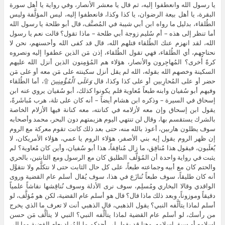
يا رسول الله وانعطفوا إليه، ثم قال يا معشر الأنصار، وفي رواية يا أهل سورة
البقرة، يا أهل بيعة الرضوان، يا كذا وكذا، فانعطفوا إليه، ليس المؤلَّفة وليس
الطُلقاء، بدليل ما رواه ابن أبي شيبة في المُصنَّف، قال أبو طلحة يا رسول الله
أما تنظر إلى هذه – أم سُليم زوجة أبي طلحة – ماذا تقول؟ قالت نعم يا رسول
الله، لقد انهزم عنك الطُلقاء قتلهم الله، قال قد كفى الله وأحسنهم، نحن لا
نحتاجهم، أي الطُلقاء، فهي تقول الطُلقاء، إذن مَن الذين عطفوا إليه ونصروه
كرةً أُخرى؟ المُهاجِرون والأنصار، هؤلاء هم المُؤمِنون الذين أنزل الله عليهم
السكينة وخصهم الله بقوله، الله لم يقل أنزل سكينته على مَن معه أو على مَن
حضر أو على المُحارِبين أو على كذا وكذا، قال
وَعَلَى الْمُؤْمِنِينَ
۩، أما الطُلقاء
وفيهم أبو سُفيان وابنه طبعاً مُعاوية فلم يكونوا كذلك، أبو سُفيان يروي عنه ابن
إسحاق في السيرة – وذكره ابن هشام أيضاً – أنه كان على تلة، هرب مُباشَرةً،
يقول ابن إسحاق وإن معه لأزلامه في كنانته، معه كنانة فيها الأزلام الخاصة
بالشرك يستقسم بها، وقال لن تنتهي اليوم هزيمتهم دون البحر، محمد وأصحابه
سوف يظلون هاربين، أعوذ بالله منه، حتى بعد ذلك كانت تقوم معركة مع الروم
إن ظهر الروم يقول إيه بني الأصفر، هؤلاء الروم يا عمي، هؤلاء الأمريكان، لا
يُغلَبون، فيقول هذا مُنافِق، ما زال مُنافِقاً، هذا أبو سُفيان، وأين كان مُعاوية؟ لم
يثبت في رواية واحدة أن المُؤلَّف الطليق كان مع الرسول ومع الثابتين، بالحري
والحتم كان مع أبيه وجماعته طبعاً، على كل حال الثابت حتى لا نتكلَّم ولا نتقوَّل
أنه كان طليقاً، سوف طبعاً نُنازَع في هذا، سوف يُقال أسلم عام القضية وروى
الواقدي وقالا البخاري ومُسلِم، سوف نرى الأدلة وسوف نُناقِشها نقاشاً علمياً
دقيقاً وموزوناً، وبعد ذلك ماذا قال؟ قال هو أسلم عام القضية، لكن هو مُؤلَّف، لو
أسلم لماذا يتألَّفه النبي؟ يقول الذهبي، قال الذهبي أنت لا تعرف ما الذي يخرج
من رأسك، لو أسلم عام القضية لماذا يتألَّفه النبي؟ النبي لا يتألَّف مَن حسن
إسلامه أو سبق إسلامه، وهنا قد يقول لي أحدكم ما المُراد بعام القضية وما إلى