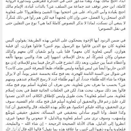
أبداً، احتج مالك بهذا، وهذا مذكور حتى في التذكرة للقرطبي ومذكورة الرواية
كاملة، ابن حجر توقف عند جماعة من السلف، مَن؟ بالذات عُبادة، الإمام مالك
احتج بعُبادة وأبي الدرداء، على مَن احتجوا بهذا الشيئ وتظاهروا؟ على مُعاوية
الذي استحل ربا الفضل، حتى وإن كان مُجتهِداً فيه لكن هم رأوا في ذلك مُنكَراً،
لا ينبغي أن نسكت، لماذا لا نذكر النصوص كاملةً كما هي؟ نوع من التفلين حتى
في نقل النصوص!
في ضمن الردود أيها الإخوة يضحكون على الناس بهذه الطريقة: يقولون أليس
مُعاوية كان مع الذين قاتلوا مع الرسول يوم حُنين؟ قاتلوا هوازن، أي قبلية
هوازن، أليس مُعاوية كان معهم؟ قلنا بلى، وأبو سُفيان كان معهم وكذلك
صفوان وكان مُشرِكاً، لم يدخل الإسلام، انتبهوا إلى هذا، والنبي يومها تألَّفه
وأعطاه غنماً بين جبلين، وبعد ذلك انشرح قلب الرجل فيما يبدو للإسلام، إذن مع
الذين حاربوا أيضاً مَن ليس مُؤلَّفة وليس طُلقاء، طبعاً للمعرفة حُنين متى كانت؟
في شوال من السنة الثامنة للهجرة، بعد فتح مكة بخمسة عشر يوماً، أي لا يزال
هؤلاء ما شاء الله طُلقاء جدداً، أي أنهم طُلقاء جُدد لا رسخ الإسلام عندهم، ومنهم
مَن؟ بحسب ما نعرف نحن مُعاوية، نحن نعرف أن مُعاوية أسلم يوم فتح مكة،
قالوا بعد ذلك سوف نبحث هذا، لكن في الحلقات الجائية فقط في بحث إسلام
مُعاوية، متى أسلم مُعاوية؟ بحث طويل وليس كإطلاق الكلام، أحد الذين تصدوا
للرد علىّ زعم قال والتحقيق أن مُعاوية أسلم قبل فتح مكة، عام القضية، سوف
نرى التحقيق، وبالله عليكم احكموا، هو تكلَّم بهذه الجُملة، قال والتحقيق أن كذا
وكذا فقط، وأنا اليوم سأُدلي بتحقيقي في المسألة، تحقيق حقيقي مُوسَّع
ومُسهَب، وسوف نرى متى أسلم مُعاوية وبالدليل، لا تتبعوني ولا تتبعوا غيري،
انظروا إلى الدليل، هناك الأدلة الصحيحة الرجيحة – إن شاء الله – والمليحة،
فمُعاوية وأبوه ذهبوا إلى حُنين، ما علاقة هذه بما نقول؟ قالوا الله قال
ثُمَّ أَنزَلَ اللَّهُ