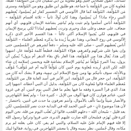
لسانك، أتقول لصحابي جليل وهو مُعاوية بن أبي سُفيان كان من المُؤلَّفة؟ طبعاً،
مُعاوية كان من المُؤلَّفة يا جماعة، هو طليق ابن طليق وهو من المُؤلَّفة، وسنرى
مَن المُؤلَّفة، المُؤلَّفة كما قال الآلوسي في التفسير كفار لم يُسلِموا، يُعطيهم
النبي رجاء ماذا؟ أن يُسلِموا، وهذا كان أولاً، ثانياً – ثلاثة أقسام المُؤلَّفة –
المُؤلَّفة أُناس أسلموا ولم تثبت ولم تُباشِر بشاشة الإيمان قلوبهم، أي أنهم
ضعاف، على ضعف وعلى شك وحيرى وتردد، يُعطيهم لماذا؟ لكي يرسخ الإيمان
في قلوبهم، لكي يُحِبوا الإسلام أكثر، ثالثاً – هذا القسم الأخير الذي ذكره
الآلوسي في روح المعاني، وهذا تقريباً زُبدة ما يذكره مُعظَم العلماء – المُؤلَّفة
أُناس يُعطيهم النبي – صلى الله عليه وسلم – دفعاً لشرهم عن المُسلِمين حتى
وإن بقوا على شركهم وكفرهم، هؤلاء المُؤلَّفة، فطبعاً كلمة مُؤلَّفة عار، انتبهوا
إلى هذا، يُقال هذا من المُؤلَّفة، هذا العار باقٍ بقاء الدهر أم يزول؟ يُمكِن أن
يزول، يبدأ المرء مُؤلَّفاً ثم يُباشِر الإسلام بشاشة قلبه ويحسن إسلامه إن شاء
الله، لكن الذي أُريده مُعاوية يوم حُنين كان مُؤلَّفاً كأبيه أم غير مُؤلَّف؟ مُؤلَّف
وبالأدلة، سوف نأتيكم بها ومن شيخ الإسلام ابن تيمية، وهو لا يشك أنه كان من
المُؤلَّفة، ابن حجر قال من المُؤلَّفة، ابن الأثير في أُسد الغابة قال من المُؤلَّفة،
مُعظَم العلماء قالوا مُعاوية كان من المُؤلَّفة، بدليل أن النبي أعطاه، انتبهوا إلى
هذا، الذي قرأ السيرة وفقه ما فيها يعلم ما فعل النبي يوم حُنين، أي في غزوة
حُنين، غنائم هوازن كان فيها ألوف من الإبل – كثيرة جداً – ولم يُعط المُهاجِرين
والأنصار شيئاً وإنما تألَّف بالأموال، وأنتم تعرفون ما حدث في حُنين، باختصار –
لأن هذا موضوع ثانٍ – في حُنين الحمد لله في البداية حدث نصر للمُسلِمين، لكن
بعد قليل – سُبحان الله – دخلهم العُجب، قالوا لن نُغلَب اليوم من قلة، نحن اليوم
كثرة فلن نُهزَم، فسُبحان الله صارت عليهم الدبرة، حتى فروا وتركوا رسول الله
إلا قلة فيهم الإمام عليّ عليه السلام، والنبي لم يفر، كان على بغلته لم يرم
مكانه، وقال جُملتين، نظر يمينه وقال يا معشر المُهاِجرين في رواية، فقالوا لبيك