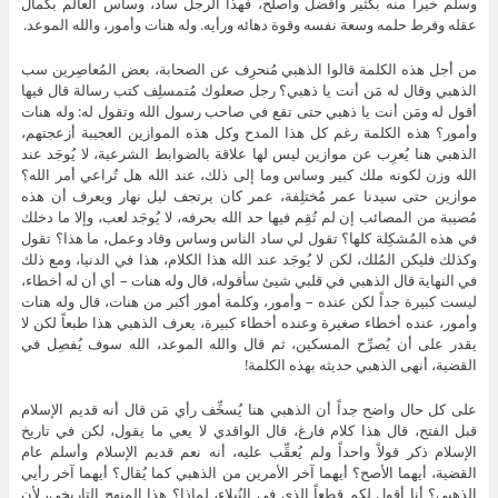
وسلم خيراً منه بكثير وأفضل وأصلح، فهذا الرجل ساد، وساس العالم بكمال
عقله وفرط حلمه وسعة نفسه وقوة دهائه ورأيه. وله هنات وأمور، والله الموعد.
من أجل هذه الكلمة قالوا الذهبي مُنحرِف عن الصحابة، بعض المُعاصِرين سب
الذهبي وقال له مَن أنت يا ذهبي؟ رجل صعلوك مُتمسلِف كتب رسالة قال فيها
أقول له ومَن أنت يا ذهبي حتى تقع في صاحب رسول الله وتقول له: وله هنات
وأمور؟ هذه الكلمة رغم كل هذا المدح وكل هذه الموازين العجيبة أزعجتهم،
الذهبي هنا يُعرِب عن موازين ليس لها علاقة بالضوابط الشرعية، لا يُوجَد عند
الله وزن لكونه ملك كبير وساس وما إلى ذلك، عند الله هل تُراعي أمر الله؟
موازين حتى سيدنا عمر مُختلِفة، عمر كان يرتجف ليل نهار ويعرف أن هذه
مُصيبة من المصائب إن لم تُقِم فيها حد الله بحرفه، لا يُوجَد لعب، وإلا ما دخلك
في هذه المُشكِلة كلها؟ تقول لي ساد الناس وساس وقاد وعمل، ما هذا؟ تقول
وكذلك فليكن المُلك، لكن لا يُوجَد عند الله هذا الكلام، هذا في الدنيا، ومع ذلك
في النهاية قال الذهبي في قلبي شيئ سأقوله، قال وله هنات – أي أن له أخطاء،
ليست كبيرة جداً لكن عنده – وأمور، وكلمة أمور أكبر من هنات، قال وله هنات
وأمور، عنده أخطاء صغيرة وعنده أخطاء كبيرة، يعرف الذهبي هذا طبعاً لكن لا
يقدر على أن يُصرِّح المسكين، ثم قال والله الموعد، الله سوف يُفصِل في
القضية، أنهى الذهبي حديثه بهذه الكلمة!
على كل حال واضح جداً أن الذهبي هنا يُسخِّف رأي مَن قال أنه قديم الإسلام
قبل الفتح، قال هذا كلام فارغ، قال الواقدي لا يعي ما يقول، لكن في تاريخ
الإسلام ذكر قولاً واحداً ولم يُعقِّب عليه، أنه نعم قديم الإسلام وأسلم عام
القضية، أيهما الأصح؟ أيهما آخر الأمرين من الذهبي كما يُقال؟ أيهما آخر رأيي
الذهبي؟ أنا أقول لكم قطعاً الذي في النُبلاء، لماذا؟ هذا المنهج التاريخي، لأن