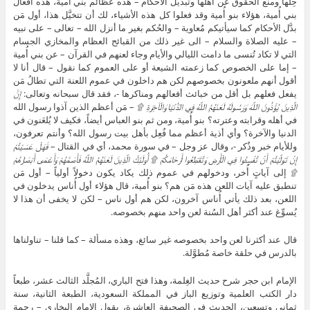
حِلها ومنع الحقوق عن أهلها وتبديل الأحكام – هذه عظائم بني أُمية، هذه أفعال
بني أُمية، هؤلاء بنو أُمية وقد فعلوا كل هذه الأشياء، لك أن تتخيَّل هذا، أول مَن
بدَّل الأحكام كما سيأتيكم مُعاوية – والحُكم بغير ما أنزل الله – تعالى – على نبيه
– عليه الصلاة والسلام – الى غير ذلك من القبائح العظام والمخازي الجسام
التي لا تكاد تُنسى ما دامت الليالي والأيام وجاء لعنهم في القرآن – عن بني أُمية
– إما على الخصوص كما زعمته الشيعة أو على العموم كما نقول – قال أنا لا
أقول أنهم ملعونون بخصوصهم لكن هم داخلون في عموم اللعنة التي تطالُ مَن
يفعل فعلهم بل أقل من خبائث أفعالهم ومناكرها -، فقد قال سبحانه وتعالى:
إِنَّ
الَّذِينَ يُؤْذُونَ اللَّهَ وَرَسُولَهُ لَعَنَهُمُ اللَّهُ فِي الدُّنْيَا وَالْآخِرَةِ ۩
– مَن أعظم الذين آذوا رسول الله
في أهله وقرابته وعترته؟ بنو أُمية، ومن ثم بنو العباس أيضاً، فكيف لا يُلعَنون في
الدنيا والآخرة؟ وأي أذية أعظم مما فُعِل بأهل بيت رسول الله؟ وأنتم تعرفون،
وللأيام خبر وذُكر -، وقال عز وجل – في سورة محمد، أي في القتال –
فَهَلْ عَسَيْتُمْ
إِنْ تَوَلَّيْتُمْ أَنْ تُفْسِدُوا فِي الْأَرْضِ وَتُقَطِّعُوا أَرْحَامَكُمْ ۩ أُولَئِكَ الَّذِينَ لَعَنَهُمُ اللَّهُ فَأَصَمَّهُمْ وَأَعْمَى أَبْصَارَهُمْ
۩
إلى آياتٍ أُخر، ودخولهم في عموم ذلك يكاد يكون دخولاً أولياً – أول مَن
تنطبق عليه آيات اللعن هذه مَن هم؟ بنو أُمية، قال هؤلاء أول أُناس يدخلون في
اللعن، بعد ذلك يأتي أُناس آخرون، لكن هم أول ناس – لكن لا يخفى أن هذا لا
يُسوِّغ عند أكثر أهل السُنة لعن واحد منهم بخصوصه.
قال عند أكثرنا لعن واحد بخصوصه غير سائغ، وهذه مسألة – كما قلنا – تناولناها
بالدرس في حلقة خاصة مُطوَّلة.
الإمام ابن حجر شرح حديث الغِلمة، وهذا فتح الباري، المُجلَّد الثالث عشر، طبعاً
دار الكتب العلمية وتوزيع الباز في المملكة السعودية، الطبعة الثانية، سنة
ثماني وتسعين، الحديث في الصحيفة العاشرة، يقول الإمام البخاري – رحمة