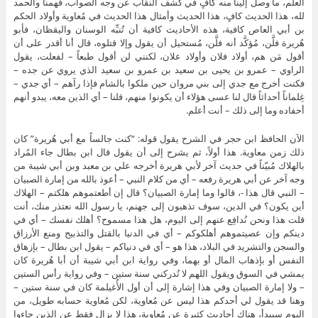
العلم، ما وصل إلينا منه كافٍ في كشف النقاب عن وجه الصواب، فهمنا والحمد
لله، هذا الحديث كافٍ، هذا الحديث وأمثال هذا الحديث في مُعاوية وأولاد الحكم
بن أبي العاص كافية، هذه الأحاديث كافية أن تُنبِّه الوسنان واليقظان، فأبو
هُريرة فلَّن، مُؤكَّد أنه فلَّن، مُستحيل أن يقول وإلا قتلوه، قال أنا أقدر على أن
أقول مَن هم، أولاد فلان وأولاد علان، لكنني لن أقول طبعاً – لفعلت، يقول
الراوي – عمرو بن يحيى بن سعيد بن عمرو بن سعيد الذي يروي عن جده –
فكنت أخرج مع جدي إلى بني مروان حين ملكوا بالشام فإذا رآهم – أي جدي –
غِلماناً أحداثاً قال لنا عسى هؤلاء أن يكونوا منهم، قلنا – أي الذين معه، يبدو أنهم
أحفاده وما إلى ذلك – أنت أعلم.
الآن الحافظ ابن حجر في الشرح يقول قوله: “كنت جالساً مع أبي هُريرة” كان
ذلك زمن معاوية. هذا أولاً، ثم يشرح إلى أن يقول قال ابن بطال جاء المُراد
بالهلاك مُبيّناً في حديث آخر لأبي هريرة أخرجه علي بن معبد وبن أبي شيبة من
وجه آخر عن أبي هريرة رفعه – أي من كلام النبي – أعوذ بالله من إمارة الصبيان
– النبي قال هذا -، قالوا وما إمارة الصبيان؟ قال إن أطعتموهم هلكتم – الهلاك
أين يكون؟ في الدين، سوف تذهبون إلى جهنم، يا رسول الله نعتذر منك، أنت
قلت هذا ونحن نُدافِع عنهم إلى اليوم، هل هذا مسموح؟ أهلك نفسك – أي في
دينكم وإن عصيتموهم أهلكوكم – أي في الدنيا بالقتل والتذبيح ومنع الأرزاق
والسجن والتشريد في البلاد، هذا هو – أي في دنياكم – يقول ابن بطال – بإزهاق
النفس أو بإذهاب المال أو بهما، وفي رواية ابن أبي شيبة أن أبا هُريرة كان
يمشي في السوق ويقول اللهم لا تُدركني سنة ستين – وفي رواية رأس الستين
– ولا إمارة الصبيان وفي هذا إشارة إلى أن أول الأُغيلمة كان في سنة ستين –
وهنا قد يقول لي أحدكم هذا ليس عن مُعاوية، لكن مُعاوية حسابه طويل، من
اليوم سيبدأ، هناك أحاديث كثيرة عن مُعاوية، هذا لا يزال فقط عن الذين جاءوا