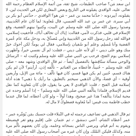
ابن سعد مَن؟ صاحب الطبقات، شيخ ثقة، من أئمة الإسلام العظام رحمة الله
تعالى عليه، الواقدي يقبلونه في التاريخ وبعض المغازي لكن في الحديث لين، لا
يقبلونه، أييردونه -: حدَّثنا محمد بن عمر – مَن هو؟ الواقدي -، حدَّثني أبو بكر بن
أبي سبرة، عن عمر بن عبد الله العنسي، قال مُعاوية: لما كان عام الحُديبية،
وصدوا رسول الله صلى الله عليه وسلم عن البيت، وكتبوا بينهم القضية، وقع
الإسلام في قلبي، فذكرت لأمي، فقالت: إياك أن تخالف أباك، فأخفيت إسلامي،
فوالله لقد رحل رسول الله من الحُديبية وإني مُصدِّقٌ به، ودخل مكة عام عُمرة
القضية وأنا مُسلِم. وعلم أبو سُفيان بإسلامي، فقال لي يوماً: لكن أخوك خيرٌ
منك وهو على ديني – أي لأنه على ديني -، فقلت: لم آل نفسي خيراً، وأظهرت
إسلامي يوم الفتح، فرحب بي النبي صلى الله عليه وسلم وكتبت له – الرسائل
والوحي مسألة سنُاقِشها بالتفصيل أيضاً -. ثم قال الواقدي: وشهد معه – صلى
الله عليه وسلم – حُنيناً، فأعطاه من الغنائم – تألَّفه إذن، أرأيتم؟ لأن لم يكن
هناك قسم، حُنين لم يكن فيها قسم، كان فيها تألّف – مائة من الإبل، وأربعين
أوقية – أي فضةً، والآن الذهبي سيختم بالتعليق، ما رأيك يا ذهبي؟ هذه أدلة
إسلامه قبل الفتح -. قلت: الواقدي لا يعي ما يقول، فإن كان مُعاوية كما نقل
قديم الإسلام، فلماذا يتألَّفه النبي صلى الله عليه وسلم؟ – إذا أسلم وحده عن
محبة لماذا يتألَّفه؟ هذا غير صحيح، وهذا أولاً – ولو كان أعطاه، لما قال عندما
خطب فاطمة بنت قيس: أما مُعاوية فصعلوكٌ لا مال له.
ثم قال الذهبي في تضاعيف ترجمته له في النُبلاء قلت حسبك بمَن يُؤمِّره عمر –
عمر أعطاه الشام، أعني دمشق -، ثم عثمان على إقليم وهو ثغر فيضبطه
ويقوم به أتم قيام، ويرضي الناس بسخائه وحلمه، وإن كان بعضهم تألَّم مرة
منه، وكذلك فليكن المُلك. وإن كان غيره من أصحاب رسول الله صلى الله عليه