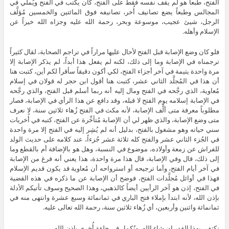
الفتح، طبعاً هو لم يقف نفسه فقط على الفتح، كان يكتب في الفتح ويُملي في
المجالس وطبعاً يضع تصانيف أُخر، تصانيفه فوق المائتين والخمسين مُؤلَّف
الرجل، شيئ عجيب، موسوعة وبحر، رحمة الله عليه وجزاه الله خيراً عن
الإسلام وأهله.
فلو كان وضع الإصابة قبل الفتح لأحال عليها مراراً في تراجم الصحابة، لقال كثيراً
ترجمناه في الإصابة وما إلى ذلك، لكنه لم يفعل هذا أبداً، لم يذكر الإصابة إلا
مرة واحدة يتيمة في آخر أجزاء الفتح، لكي أكون دقيقاً سأقرأ لكم أين، كتبت هنا
أن هذا في المُجلَّد الثاني عشر، كتبت هنا أقول ابن حجر له قولان في إسلام
مُعاوية، الذي رجَّحه في الفتح ومال إليه أنه ربما أسلم قبل الفتح، والذي رجَّحه
في الإصابة إسلامه يوم الفتح لا قبله، وقد دافع عن هذا الرأي في الإصابة، فصار
مطلوباً معرفة متى ألَّف الإصابة، لأنه مكث في الفتح زُهاء ثلاثين سنة، لا نعرف
متى وضع الإصابة، والذي ظهر لي أن الإصابة مُتأخِّرة عن الفتح، كتبه في أُخريات
سني حياته وهو مشغول بالفتح، بدليل أنه لم يُشِر إليه في الفتح إلا مرة واحدة
في الجُزء الثاني عشر والفتح كله ثلاثة عشر جُزءاً، عند كلامه على حديث الولد
للفراش عن زمعة وأولاده، موضوع في النسبة، وهل هو بالإضافة أم بالقطع وما
إلى ذلك، قال وفي الإصابة، قال هذا مرة واحدة، هذا يعني أنه فرغ من الإصابة
في آخر أيام الفتح، وأما ترجيحه أو استرواحه أن مُعاوية قد يكون قديم الإسلام
فهذا في أوائل مُجلَّدات الفتح، فوضح أن الإصابة عن ما ذكره في هذه القضية
في الفتح، إذن هو آخر الرأيين أيضاً كالذهبي، وهذا الصحيح وسوف تأتيكم الأدلة
بإذن الله، لأنه ابتدأ بإملاء فتح الباري في ثمانمائة وسبع عشرة وانتهى منه في
ثمانمائة واثنين وأربعين، أي زُهاء ثلاثين سنة، رحمة الله تعالى عليه.
نكتفي بهذا القدر إن شاء الله، ونُكمِل في حلقة أُخرى بإذن الله.