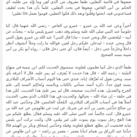
ضعوها في قائمة التفلين، طبعاً معروف مَن الذي لُعِن وما وُلِد من صُلبه، أي
الحكم بن أبي العاص، ضعوها في بحث التفلين، علماً بأن هذا بحث لطيف
فساعدوني فيه، ابحثوا وفلِّنوا وبعد ذلك فكوا التفلين، قوموا بعمل De تفلين!
أخيراً وعن عبد الله بن عمرو – عمرو بن العاص – رضي الله عنهما قال: كنا
جلوساً عند النبي صلى الله عليه وسلم وقد ذهب عمرو يلبس ثيابه – يتحدَّث عن
أبيه – ليلحقني، قال ونحن عنده – ماذا قال النبي؟ عبد الله بن عمرو يقول النبي
قال ونحن عنده -: ليدخلن عليكم رجل لعين. فوالله ما زلت وجلاً أتشوف أنظر
داخلاً وخارجاً حتى دخل – أيضاً فلان، أي حتى دخل فلان -. رواه أبو بكر بن أبي
شيبة بسند الصحيح.
طبعاً الذي دخل كما تعلمون مُعاوية، سنسوق الحديث لكم، ابن تيمية في منهاج
السُنة – رحمه الله – قال هذا حديث لا يُعرَف، لم يمر عليه، قال لا أعرفه بأي
سند، ونحن نقول له نُعرِّفك إياه، عندي حتى هنا اليوم أنساب الأشراف للبلاذري
بسند قوي جداً، ذكره أئمة، سنأتي بالكتاب وبالسند ونُحاكِم السند إلى علم
الجرح والتعديل، هذه أحاديث صحيحة، قال لم يمر علىّ هذا الحديث، لكن هذا
في حلقة – إن شاء الله – بحيالها، والحديث في هذا الكتاب الذي معي، الحديث
أصلاً هنا في أنساب الأشراف للبلاذري، المُجلَّد الخامس، قال وحدَّثني عبد الله
بن صالح حدَّثني يحيى بن آدم عن شريك عن ليث عن طاووس عن عبد الله بن
عمرو قال: كنت جالساً عند النبي صلى الله عليه وسلم فقال: يطلع عليكم من
هذا الفج رجل يموت يوم يموت على غير مِلتي، قال: وكنت تركت أبي يلبس
ثيابه فخشيت أن يطلع، فطلع مُعاوية. وقبله وحدَّثني إسحاق وبكر بن الهيثم قالا
حدَّثنا عبد الرزاق بن همام انبأنا معمر – معمر بن راشد – عن ابن طاوس عن
أبيه عن عبد الله بن عمرو بن العاص – هذا سند قوي جداً – قال: كنت عند النبي