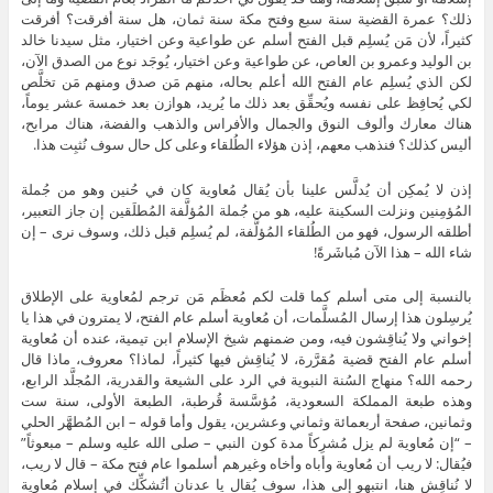
ذلك؟ عمرة القضية سنة سبع وفتح مكة سنة ثمان، هل سنة أفرقت؟ أفرقت
كثيراً، لأن مَن يُسلِم قبل الفتح أسلم عن طواعية وعن اختيار، مثل سيدنا خالد
بن الوليد وعمرو بن العاص، عن طواعية وعن اختيار، يُوجَد نوع من الصدق الآن،
لكن الذي يُسلِم عام الفتح الله أعلم بحاله، منهم مَن صدق ومنهم مَن تخلَّص
لكي يُحافِظ على نفسه ويُحقِّق بعد ذلك ما يُريد، هوازن بعد خمسة عشر يوماً،
هناك معارك وألوف النوق والجمال والأفراس والذهب والفضة، هناك مرابح،
أليس كذلك؟ فنذهب معهم، إذن هؤلاء الطُلقاء وعلى كل حال سوف نُثبِت هذا.
إذن لا يُمكِن أن يُدلَّس علينا بأن يُقال مُعاوية كان في حُنين وهو من جُملة
المُؤمِنين ونزلت السكينة عليه، هو من جُملة المُؤلَّفة المُطلَقين إن جاز التعبير،
أطلقه الرسول، فهو من الطُلقاء المُؤلَّفة، لم يُسلِم قبل ذلك، وسوف نرى – إن
شاء الله – هذا الآن مُباشَرةً!
بالنسبة إلى متى أسلم كما قلت لكم مُعظَم مَن ترجم لمُعاوية على الإطلاق
يُرسِلون هذا إرسال المُسلَّمات، أن مُعاوية أسلم عام الفتح، لا يمترون في هذا يا
إخواني ولا يُناقِشون فيه، ومن ضمنهم شيخ الإسلام ابن تيمية، عنده أن مُعاوية
أسلم عام الفتح قضية مُقرَّرة، لا يُناقِش فيها كثيراً، لماذا؟ معروف، ماذا قال
رحمه الله؟ منهاج السُنة النبوية في الرد على الشيعة والقدرية، المُجلَّد الرابع،
وهذه طبعة المملكة السعودية، مُؤسَّسة قُرطبة، الطبعة الأولى، سنة ست
وثمانين، صفحة أربعمائة وثماني وعشرين، يقول وأما قوله – ابن المُطهَّر الحلي
– “إن مُعاوية لم يزل مُشرِكاً مدة كون النبي – صلى الله عليه وسلم – مبعوثاً”
فيُقال: لا ريب أن مُعاوية وأباه وأخاه وغيرهم أسلموا عام فتح مكة – قال لا ريب،
لا نُناقِش هنا، انتبهو إلى هذا، سوف يُقال يا عدنان أتُشكِّك في إسلام مُعاوية