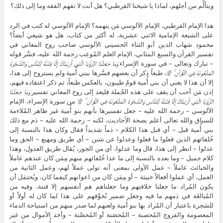
ويتألَّم من أجلهم، لماذا يا شيخنا القرطبي؟ هل أنت لا تفهم الفقه وما إلى ذلك؟
هذا الإمام القرطبي، الإمام الآلوسي مَن يتهمه؟ الإمام الآلوسي له كتب في الرد
على الشيعة الإمامية الاثني عشرية، له أكثر من كتاب، هل هو شيعي أيضاً؟
محمود شهاب الدين أبو الثناء الحسيني الآلوسي صاحب روح المعاني في
تفسير القرآن والسبع المثاني، الإمام العلم المُوعِب رحمة الله عليه، فسَّر قوله
– تبارك وتعالى – في سورة الإسراء
وَمَا جَعَلْنَا الرُّؤْيَا الَّتِي أَرَيْنَاكَ إِلَّا فِتْنَةً لِّلنَّاسِ وَالشَّجَرَةَ
الْمَلْعُونَةَ فِي الْقُرْآنِ ۚ ۩
، طبعاً ذكر أن بعضهم فسَّرها ببني أُمية ولم يستروح إلى هذا،
إلا أن هذا لا يعني أن بني أُمية قومٌ طيبون، بالعكس طبعاً، ثم ذكر اعتقاده فيهم،
إذن مَن أحب أن يقف على هذه الجُملة فليعد إلى روح المعاني تفسير
وَمَا جَعَلْنَا
الرُّؤْيَا الَّتِي أَرَيْنَاكَ إِلَّا فِتْنَةً لِّلنَّاسِ وَالشَّجَرَةَ الْمَلْعُونَةَ فِي الْقُرْآنِ ۚ ۩
من سورة الإسراء، الإمام
الآلوسي – رحمة الله عليه – جعل تفسيرها بأنهم بنو أُمية غير ظاهر المُلاءمة
للسياق والله تعالى أعلم بصحة الأحاديث، لكنه – رحمة الله عليه – ذم مع ذلك
بني أُمية قبل – أي قبل هذا الكلام – ذماً شديداً فقال وكان هذا بالنسبة إلى
خُلفائهم الذين فعلوا ما فعلوا وعدلوا عن سَنن – أي طريق ومهيع – الحق وما
عدلوا – انظر إلى هذا، قال وما عدلوا، أي من الجور، يُقال طريق العدول، وهذا
كلام جميل – وما بعده بالنسبة إلى ما عدا خُلفائهم منهم مِمَن كان عندهم عاملاً
والخبائث عاملاً – عمل الأولى بمعنى أنه تولى عملاً لهم، وعمل الثانية من
العمل، أي عملوا أفعالاً خبيثة – أو مِمَن كان من اعوانهم كيفما كان، ويُحتمَل أن
يكون المُراد ما جعلنا خلافتهم وما جعلناهم هم أنفسهم إلا فتنة، وفيه من
المُبالغَة في ذمهم ما فيه وجعل ضمير نُخوِّفهم على هذا لما كان له أولاً أو
للشجرة باعتبار أن المُراد بها بنو أُمية ولعنهم لما صدر منهم من استباحة الدماء
المعصومة والفروج المُحصنة – المُحصَنة أو المُحصَّنة – وأخذ الأموال من غير