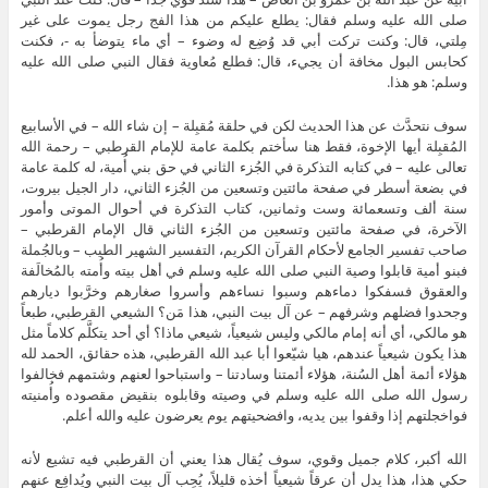
صلى الله عليه وسلم فقال: يطلع عليكم من هذا الفج رجل يموت على غير
مِلتي، قال: وكنت تركت أبي قد وُضِع له وضوء – أي ماء يتوضأ به -، فكنت
كحابس البول مخافة أن يجيء، قال: فطلع مُعاوية فقال النبي صلى الله عليه
وسلم: هو هذا.
سوف نتحدَّث عن هذا الحديث لكن في حلقة مُقبِلة – إن شاء الله – في الأسابيع
المُقبِلة أيها الإخوة، فقط هنا سأختم بكلمة عامة للإمام القرطبي – رحمة الله
تعالى عليه – في كتابه التذكرة في الجُزء الثاني في حق بني أُمية، له كلمة عامة
في بضعة أسطر في صفحة مائتين وتسعين من الجُزء الثاني، دار الجيل بيروت،
سنة ألف وتسعمائة وست وثمانين، كتاب التذكرة في أحوال الموتى وأمور
الآخرة، في صفحة مائتين وتسعين من الجُزء الثاني قال الإمام القرطبي –
صاحب تفسير الجامع لأحكام القرآن الكريم، التفسير الشهير الطيب – وبالجُملة
فبنو أمية قابلوا وصية النبي صلى الله عليه وسلم في أهل بيته وأُمته بالمُخالَفة
والعقوق فسفكوا دماءهم وسبوا نساءهم وأسروا صغارهم وخرَّبوا ديارهم
وجحدوا فضلهم وشرفهم – عن آل بيت النبي، هذا مَن؟ الشيعي القرطبي، طبعاً
هو مالكي، أي أنه إمام مالكي وليس شيعياً، شيعي ماذا؟ أي أحد يتكلَّم كلاماً مثل
هذا يكون شيعياً عندهم، هيا شيّعوا أبا عبد الله القرطبي، هذه حقائق، الحمد لله
هؤلاء أئمة أهل السُنة، هؤلاء أئمتنا وسادتنا – واستباحوا لعنهم وشتمهم فخالفوا
رسول الله صلى الله عليه وسلم في وصيته وقابلوه بنقيض مقصوده وأُمنيته
فواخجلتهم إذا وقفوا بين يديه، وافضحيتهم يوم يعرضون عليه والله أعلم.
الله أكبر، كلام جميل وقوي، سوف يُقال هذا يعني أن القرطبي فيه تشيع لأنه
حكي هذا، هذا يدل أن عرقاً شيعياً أخذه قليلاً، يُحِب آل بيت النبي ويُدافِع عنهم