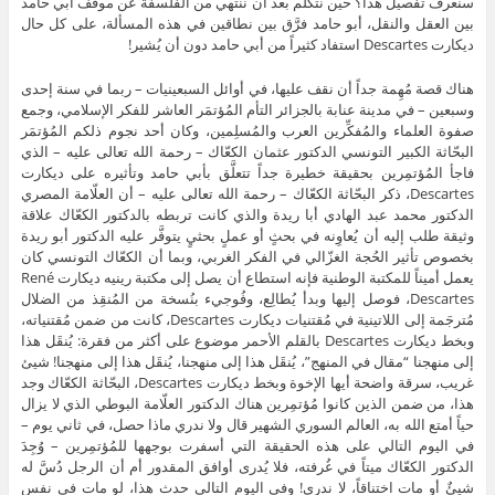
سنعرف تفصيل هذا؟ حين نتكلَّم بعد أن ننتهي من الفلسفة عن موقف أبي حامد
بين العقل والنقل، أبو حامد فرَّق بين نطاقين في هذه المسألة، على كل حال
ديكارت Descartes استفاد كثيراً من أبي حامد دون أن يُشير!
هناك قصة مُهِمة جداً أن نقف عليها، في أوائل السبعينيات – ربما في سنة إحدى
وسبعين – في مدينة عنابة بالجزائر التأم المُؤتمَر العاشر للفكر الإسلامي، وجمع
صفوة العلماء والمُفكِّرين العرب والمُسلِمين، وكان أحد نجوم ذلكم المُؤتمَر
البحّاثة الكبير التونسي الدكتور عثمان الكعّاك – رحمة الله تعالى عليه – الذي
فاجأ المُؤتمِرين بحقيقة خطيرة جداً تتعلَّق بأبي حامد وتأثيره على ديكارت
Descartes، ذكر البحّاثة الكعّاك – رحمة الله تعالى عليه – أن العلّامة المصري
الدكتور محمد عبد الهادي أبا ريدة والذي كانت تربطه بالدكتور الكعّاك علاقة
وثيقة طلب إليه أن يُعاوِنه في بحثٍ أو عملٍ بحثيٍ يتوفَّر عليه الدكتور أبو ريدة
بخصوص تأثير الحُجة الغزّالي في الفكر الغربي، وبما أن الكعّاك التونسي كان
يعمل أميناً للمكتبة الوطنية فإنه استطاع أن يصل إلى مكتبة رينيه ديكارت René
Descartes، فوصل إليها وبدأ يُطالِع، وفُوجيء بنُسخة من المُنقِذ من الضلال
مُترجَمة إلى اللاتينية في مُقتنيات ديكارت Descartes، كانت من ضمن مُقتنياته،
وبخط ديكارت Descartes بالقلم الأحمر موضوع على أكثر من فقرة: يُنقَل هذا
إلى منهجنا “مقال في المنهج”، يُنقَل هذا إلى منهجنا، يُنقَل هذا إلى منهجنا! شيئ
غريب، سرقة واضحة أيها الإخوة وبخط ديكارت Descartes، البحّاثة الكعّاك وجد
هذا، من ضمن الذين كانوا مُؤتمِرين هناك الدكتور العلّامة البوطي الذي لا يزال
حياً أمتع الله به، العالم السوري الشهير قال ولا ندري ماذا حصل، في ثاني يوم –
في اليوم التالي على هذه الحقيقة التي أسفرت بوجهها للمُؤتمِرين – وُجِدَ
الدكتور الكعّاك ميتاً في غُرفته، فلا يُدرى أوافق المقدور أم أن الرجل دُسَّ له
شيئٌ أو مات اختناقاً، لا ندري! وفي اليوم التالي حدث هذا، لو مات في نفس