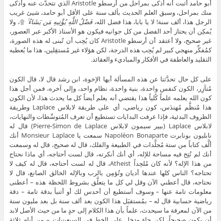
أبو حامد أثبت أنه أذكى بمراحل من أرسطو Aristotle الذي تتحدَّث عنه وأذكى
منك بمراحل، وسبق العلم الحديث بألف سنة على الأقل أبو حامد، شيئ غريب
الرجل هذا، ألف سنة! لا يا بابا، هذا فضل الله،
فَضْلُ اللَّهِ يُؤْتِيهِ مَن يَشَاءُ ۚ
۩، ولا
يُمكِن أن يحتاز أحد الفضل من كل جوانيه فيكون هو الأستاذ الأكبر عبر العصور،
غير صحيح، ولا أعتقد أن أرسطو Aristotle كان يُحِب أن تُبنى له هذه الصورة،
كمُفكِّر منهجي كبير لم يُحِب هذه الدرجة، لكن هؤلاء غير مُستقِلين، هذا ما يُعطيه
التقليد والعاطفة في الأفكار والمباديء والعقائد.
على كل حال تحدَّثنا عن هذه المسألة أيها الإخوة، ابن رشد قال لا، قال الكون
مُتآزِر، الكون كنفس واحدة، بنية واحدة، نظام واحد، وإلى آخره، فمن أجل هذا
كون الله يعلمه علماً كُلياً هذا يقتضي أنه يعلم أيضاً كل ما يحدث هذا، لأن الكون
هذا مُنظَّم مُهندَس، كون رياضي، أي على طريقة لابلاس Laplace وطريقة
الظروف البدئية، فإذا عرفت البدايات تستطيع أن تعرف المُتوسِّطات والنهايات،
لابلاس Laplace (بيير سيمون لابلاس Pierre-Simon de Laplace) قال له
نابليون بونابرت Napoléon Bonaparte سمعت يا Monsieur Laplace أنك
ألَّف كتاباً من ستة مُجلَّدات في الطبيعة والفلك، قال له صحيح، قال له وسمعت
أنك لم تُتِح فيه مساحة للإله، أي أنك أنكرته، قال لست أحتاجه، أي ماذا نحتاج
من هذا الإله؟ لأنه كان مُلحِداً Atheist، قال له لست أحتاجه، قال له كيف لا
تحتاجه؟ الناس كلها عندها أديان وتُؤمِن بالرب وبالإله الخالق الصانع، قال لا
نحتاجه، قال أعطني الآن وقل لي كل ما يتعلَّق بشروط اللحظة هذه – أعطنى
معلومات تامة عنها – وسوف أستطيع أن أحدس لك أو أتنبأ بدقة تامة – دقة
رياضية حسابية قال له – بمُستقبَل هذا الكون بعد ألف سنة بل بعد مليون سنة
من الآن لمعرفة ما سيحدث، علماً بأن هذا الكلام إلى حدٍ ما من حيث الأصل لابد
أن يكون صحيحاً، لكن جاء ودخل على الخط في السبعينيات – من أيام ثلاثة