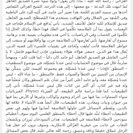
الغزّالي – رحمة الله عليه – ماذا كان يقول؟ ولولا سوء نصرة الصديق الجاهل
لما انتهت تلك البدعة – مع ضعفها – إلى هذه الدرجة، الشيخ الغزالي المُعاصِر
أخذها من سميه القديم الحُجة، هذا تعبير أبي حامد، في كُتبه للرد على الباطنية
وفي المُنقِذ من الضلال وفي التهافت يستخدم هذا المُصطلَح: الصديق الجاهل،
صديق للإسلام لكنه جاهل للأسف الشديد، يأتي يُدافِع في الإسلام فيُجاحِد في
اليقنيات، يقول بما أن الفلاسفة تكلَّموا في الفلك فهذا خطأ، وكذلك الحال إذا
تكلَّموا في الحساب وفي الرياضيات، يا أخي هذه معلومات يقينية، هذه برهانية،
ممنوع أن تُعارِضها، تأتي تُعارِضها لأن الفلاسفة جرت بها وأقلامهم أو سبقت إلى
خواطر الفلاسفة فأنت تُباهِت وتُجاحِد في يقينيات فتُسيء إلى قضية الدين،
يُقال هذا هو الدين، حمقى هؤلاء، هؤلاء يفشلون فإذن إسلامهم فاشل، لا يا
أخي، الفاشل هو الصديق الجاهل، أبو حامد كان ذكياً – كما قلت لكم – ومنهجياً
صارماً، قال في موضوع الحسابيات ليس عندنا مُشكِلة، في موضوع المنطقيات
– المنطق Logic – ليس عندنا مُشكِلة، هو مجموعة أقيسة، لكي يتمكَّن بها
الإنسان من التمييز بين الخطأ والصواب فقط، فالمنطق – ما شاء الله – ليس
عندنا مُشكِلة معه، وأبو حامد أعلى كثيراً من شأن علم المنطق وكان مُتفنِّناً فيه
وله فيه غير كتابٍ، أي أكثر من كتاب، قال ليس عندنا مُشكِلة، نأتي إلى
الطبيعيات، كما قلنا دراسة عالم الطبيعة، أي الفيزياء Physics، الفيزيائيات
سواء السماوات بما فيها من أجرام ونجوم وكواكب وغيرها أو الأرض بما فيها
من حيوان ونبات ومعادن، هذه الطبيعيات، قال أيضاً هذه الأشياء لا علاقة لها
بالدين، ومُعظَم المسائل التي تناولها الفلاسفة أصابوا فيها ولهم في بعض
الطبيعيات أخطاء نُنبِّه عليها قال، أخطاء بالمنطق العلمي، اليوم سوف أُعطيكم
نموذجين لأخطاء للفلاسفة في الطبيعيات، هذان النموذجان يُبرِزان ويكشفان
النقاب عن جانب من عبقرية الغزّالي الابتكارية، وسوف ترون كم عقل هذا
الرجل عملاق حقيقةً ونافذ وعميق، رحمة الله تعالى عليه، قال بعض المسائل