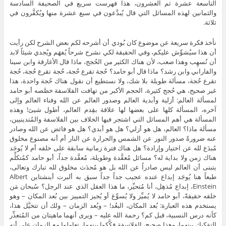
التاسعة عشرة ثم العشرون، هذا فهرست سريع في الصحيفة السادسة
والثمانين لهذه المسائل التي قال يُبدَّعون في سبع عشرة منها ويُكفَّرون في
ثلاثة.
نأخذ فكرة سريعة عن موضوع كان بُودي أن أشرحه لكم بعض الشرح لكن رأيت
أن هذا سيُشوِّش عليكم، وفي الحقيقة لكي نشرح شرحاً يُفهَم ويُجدي شيئاً لابد
أن نُسهِب وهذا صعب، لأن هناك الكثير من الحُجج، ماذا قال الأغارقة وابن سينا
والفارابي وابن رشد؟ ماذا قال أبو حامد؟ حُجة تقرع حُجة، حُجة تقرع حُجة، حُجة
تقرع حُجة، مسألة طويلة بلا شك، ولا نستطيع أن نقول هناك حُجة واحدة، هذا
غير صحيح، هي حُجج كثيرة، الحجم الأكبر من تهافت الفلاسفة خصَّصه أبو حامد
لمسألة العالم: أزلية وأبدية العالم وصدور العالم عن الله وفناء العالم وإلى
آخره، المسألة كلها على بعضها لها علاقة بقِدم العالم، أطول شيئ! وهذه
المسألة هي أهم المسائل التي اشتجر فيها الخلاف بين الفلاسفة والمُتدينيين،
مسألة ماذا؟ العالم، هل هو أزلي؟ هل هو أبدي؟ هل هو فائض عن الله وصادر
عنه ضرورةً صدور النور عن الشمس والحرارة عن النار أم أنه مصنوع مخلوق
مُبدَع لله عن اختيار وإرادة؟ هل هناك فترة زمانية سابقة على خلقه أم لا يُوجَد
هناك زمن ولا بداية له؟ مسائل مُعقَّدة وطويلة، مُعقَّدة جداً، أبو حامد كمُتكلِّم
يتبنى أن العالم ليس صادراً عن الله بل هو مُحدَث مخلوق لله تبارك وتعالى،
طبعاً هنا يُوجَد إبداع عنده عجيب جداً جداً سبق به ألبرت أينشتاين Albert
Einstein، إبداع مُذهِل، أنا مُتحيِّر، ما هذا العقل الذي عند الرجل؟ سُبحان مَن
خلقه حقيقةً، أبو حامد لا يُميِّز ولا يُسوِّغ أو يُجيز التمييز بين بُعد المكان – وهو
يستخدم هذه العبارة: بُعد المكان، البعُد! – وبُعد الزمان – ولك أن تتخيَّل هذا،
كأنه درس النسبية، قبل كم؟ رحمة الله عليه – ويرى أنهما ماهيتان من المُتعذِّر
التفكيك بينهما، وهذا صحيح، الفلاسفة فكَّكوا بينهما، تعاملوا مع الزمان على أنه