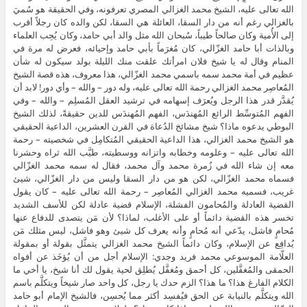
الله تعالى عليه، الشيخ محمد الغزالي المصري تعرفونه، وفي الحقيقة هو سُميَ
بالغزالي رغم أنه من دار السقا، العائلة هي السقا، لكن والده كان رجلاً أقرب
إلى الأُمية وكان صالحاً طيباً، سُبحان الله مثل والد أبي حامد، وكان يُحِب العلماء
وبالذات أبا حامد الغزّالي، كان مُغرَماً بأبي حامد وإحيائه، فعرض له مرة في
المنام وقال له يا شيخ فلان امرأتك علقت منك الليلة بولد سيكون له شأن
عظيم في أمة محمد سمه باسمي محمد الغزّالي، هذا معروف، هذه قصة الشيخ
المُعاصِر محمد الغزالي رحمة الله تعالى عليه، وله دور – والله – وأي دور! لابد أن
يُقدَّر قدر هذا الرجل ويُعرَف إسهامه في ترشيد العقل المُسلِم – والله – وفي
الفهم المُتوسِّط الرائع المُهندَس، الفهم المُهندَس للدين حقيقةً، لذلك الشيخ
البوطي يدعوه ماذا؟ شيخ مشائخ الدُعاة في القرن العشرين، الداعية الحقيقي
هو الشيخ محمد الغزالي، هذا الداعية الحقيقي المُتكامِل في شخصيته – رحمة
الله تعالى عليه – وعلومه وخطابه واتزانه ووسطيته، طيَّب الله ثراه وحشرنا
معه إن شاء الله في زُمرة محمد وآل محمد، فقال له سمه محمد الغزّالي
فسماه محمد الغزّالي، لكن هو من دار السقا وليس من دار الغزّالي، شيئ
غريب، فسميه محمد الغزالي المُعاصِر – رحمة الله تعالى عليه – كان يقول
القضية العادلة والمُحامون الفشلة، الإسلام قضية عادلة لكن للأسف الشديد
تخسر هذه القضية دائماً أو على الأغلب، لماذا؟ لأن مَن يتصدى للدفاع عنها
مُحامٍ فاشل، يدّعي أنه مُحامٍ وأنه يعرف كل شيئ وهو فاشل، ليس مثلك مَن
يُدافِع عن الإسلام، وكان دائماً الشيخ محمد الغزالي يتمثَّل بقولة أو بمقولة
العلّامة الموسوعي محمد فريد وجدي: الإسلام أجل من أن يُؤخَذ عن أفواه
الحمقى والمُغفَّلين، كل أحمق ومُغفَّل يُطلِق لحية يقول لك أنا شيخ، يا أخي ما
الكلام الفارغ هذا؟ ما هذا؟ الزم حدك يا رجل، كل واحد صار شيخاً ويتكلَّم باسم
الله ويتكلَّم بالنيابة عن الحق فيُفسِد أكثر مما يُحسِن، فالشيخ الإمام أبو حامد