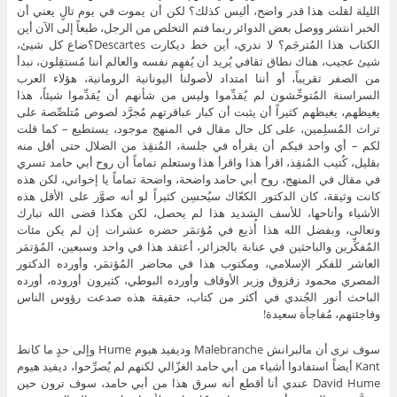
الليلة لقلت هذا قدر واضح، أليس كذلك؟ لكن أن يموت في يوم تالٍ يعني أن
الخبر انتشر ووصل بعض الدوائر ربما فتم التخلص من الرجل، طبعاً إلى الآن أين
الكتاب هذا المُترجَم؟ لا ندري، أين خط ديكارت Descartes؟ضاع كل شيئ،
شيئ عجيب، هناك نطاق ثقافي يُريد أن يُفهِم نفسه والعالم أننا مُستقِلون، نبدأ
من الصفر تقريباً، أو أننا امتداد لأصولنا اليونانية الرومانية، هؤلاء العرب
السراسنة المُتوحِّشون لم يُقدِّموا وليس من شأنهم أن يُقدِّموا شيئاً، هذا
يغيظهم، يغيظهم كثيراً أن يثبت أن كبار عباقرتهم مُجرَّد لصوص مُتلصِّصة على
تراث المُسلِمين، على كل حال مقال في المنهج موجود، يستطيع – كما قلت
لكم – أي واحد فيكم أن يقرأه في جلسة، المُنقِذ من الضلال حتى أقل منه
بقليل، كُتيب المُنقِذ، اقرأ هذا واقرأ هذا وستعلم تماماً أن روح أبي حامد تسري
في مقال في المنهج، روح أبي حامد واضحة، واضحة تماماً يا إخواني، لكن هذه
كانت وثيقة، كان الدكتور الكعّاك سيُحسِن كثيراً لو أنه صوَّر على الأقل هذه
الأشياء وأتاحها، للأسف الشديد هذا لم يحصل، لكن هكذا قضى الله تبارك
وتعالى، وبفضل الله هذا أُذيع في مُؤتمَر حضره عشرات إن لم يكن مئات
المُفكِّرين والباحثين في عنابة بالجزائر، أعتقد هذا في واحد وسبعين، المُؤتمَر
العاشر للفكر الإسلامي، ومكتوب هذا في محاضر المُؤتمَر، وأورده الدكتور
المصري محمود زقزوق وزير الأوقاف وأورده البوطي، كثيرون أوروده، أورده
الباحث أنور الجُندي في أكثر من كتاب، حقيقة هذه صدعت رؤوس الناس
وفاجئتهم، مُفاجأة سعيدة!
سوف نرى أن مالبرانش Malebranche وديفيد هيوم Hume وإلى حدٍ ما كانط
Kant أيضاً استفادوا أشياء من أبي حامد الغزّالي لكنهم لم يُصرِّحوا، ديفيد هيوم
David Hume عندي أنا أقطع أنه سرق هذا من أبي حامد، سوف ترون حين