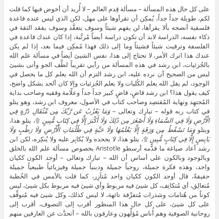
على كل حال هذه المسألة – مسألة قِدم العالم – لا أُريد أن أخوض فيها كما قلت
لكم، طويلة جداً جداً، يُمكِن أن تقرأوها على مهل، لكن الذي ليس عنده قاعدة
فلسفية أنصحه بألا يقرأها، لن يفهم شيئاً وسوف يتعقَّد وسوف يفقد الثقة في
ذكاء نفسه، الدراسة لابد أن تكون دراسة أيضاً مُرتَّبة، إذا كان عندك قاعدة في
الفلسفة وترقيت شيئاً فشيئاً وما إلى ذلك فهذا مُمكِن فيما بعد، إذا لم يكن
عندك هذا اترك الأمر، لا تحتاج إلى هذا، نفس الشيئ أيضاً في مسألة علم الله
بالجُزئيات، ابن رشد في هذه المسألة من رأيي تقريباً لطَّف الجو وأتى بشيئ
ليس من الصحيح أن نرده عليه، ابن رشد التزم أن الله يعلم كل ما يحصل في
الوجود، لم يقل الله يعلم الكُليات ولا يعلم الجُزئيات وإلا كان ألحد بشكل واضح،
كيف يقول هذا؟ ابن رشد قاضٍ، قاضٍ كبير جداً جداً وعلّامة وفقيه وصاحب بداية
المُجتهِد ونهاية المُقتصِد وصاحب كتاب في الأصول، معروف ابن رشد، وهو يتلو
في كتاب ربه قوله – تبارك وتعالى –
وَمَا يَعْزُبُ عَن رَّبِّكَ مِن مِّثْقَالِ ذَرَّةٍ فِي
الْأَرْضِ وَلَا فِي السَّمَاءِ وَلَا أَصْغَرَ مِن ذَٰلِكَ وَلَا أَكْبَرَ إِلَّا فِي كِتَابٍ مُّبِينٍ
۩، يتلو هذا،
ويتلو
وَمَا تَسْقُطُ مِن وَرَقَةٍ إِلَّا يَعْلَمُهَا وَلَا حَبَّةٍ فِي ظُلُمَاتِ الْأَرْضِ وَلَا رَطْبٍ وَلَا
يَابِسٍ إِلَّا فِي كِتَابٍ مُّبِينٍ
۩، يتلو هذا، لا يجحده ولا يُكابِر عليه ولا يُنكِره، لكن ابن
رشد أعاد صياغة ما قدَّمه أرسطو Aristotle بخصوص مسألة علم الله بالخلق
وبالوجود وبالكون على أساس أن الله – تبارك وتعالى – أوجد الكون ككيان
واحد، وهذه فكرة جميلة، روحياً جميلة ودينياً جميلة وفيزيائياً طبيعياً جميلة
حقيقةً، قال أوجد الكون ككيان واحد مُتآزِر، كما قلت بالأمس في الخُطبة
مُتعالِق، أي مُتكاتِف، كل شيئ فيه مربوط وأي شيئ فيه مربوط بكل شيئ، ليس
كوناً من هُتامات وشذرات مُتفرِّقة تائهة، لا ليس كذلك، وكل شيئ فيه مُتوقِّف
على كل شيئ، على كل حال هذا المنظور أقرب إلى التصوف، أقرب إلى
روحانية الصوفية وهم أُناس مُؤلِّهون وعارفون بالله – أتحدَّث عن العارفين منهم