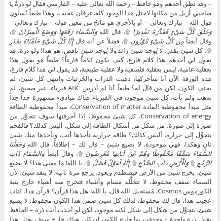
– وقد نطق أحدهم وهو حافظ – رحمة الله تعالى عليه – الفارسي فقال لو ذرةٌ يا
صاحبي أُزيل من مكانها لاختل هذا الوجود كله،عرفان عجيب، وهذا طبعاً يُساوي
قول الله – تبارك وتعالى – أو بالأحرى هو ماتحٌ من معين قوله – تبارك وتعالى –
وَخَلَقَ كُلَّ شَيْءٍ فَقَدَّرَهُ تَقْدِيرًا
۩، قال الله
وَالسَّمَاءَ رَفَعَهَا وَوَضَعَ الْمِيزَانَ
۩،
وقال أيضاً
مِن كُلِّ شَيْءٍ مَّوْزُونٍ
۩، فضلاً عن أنه قال
إِنَّا كُلَّ شَيْءٍ خَلَقْنَاهُ بِقَدَرٍ
۩، كل شيئ بقدر، لا يُوجَد شيئ زائد ولا يُوجَد شيئ ناقص، هو هذا! ولو ذرة، قد
يقول لي أحدهم هذا كلام فارغ، كيف يكون كلاماً فارغاً؟ طبعاً هو يقول هذا
بعقلية عامية، ليس بعقلية فلسفية ولا عقلية طبيعية، قد يقول لي هذا كلام فارغ،
هذه الورقة الآن أنا سأحركها، ذهبت الذرات والجُزئيات وانتهى كل شيئ، لم
يختف الكون، لكن مَن قال له؟ طبعاً أنا لم أدرس ABC فيزياء، غير صحيح، لم
تذهب ولم تأت، كل شيئ موجود، في الفيزياء هناك مباديء مشهورة جداً جداً
مثل مبدأ محفوظية المادة Conservation of matter، مبدأ محفوظية الطاقة
Conservation of energy، كل شيئ محفوظ، إذا أحرقتها سوف تتحوَّل من
صورة إلى صورة، من شكل من أشكال الطاقة إلى شكل، أليس كذلك؟ فالفحم
يتحوَّل إلى حرارة، أليس كذلك؟ طاقة حرارية تأخذها أنت، ويأخذها منك شيئ
ثانٍ وهكذا، فهي موجودة، لا يضيع شيئ – قال لك – إطلاقاً، قال الله
وَجَعَلْنَا
السَّمَاءَ سَقْفًا مَحْفُوظًا وَهُمْ عَنْ آيَاتِهَا مُعْرِضُونَ
۩، وقال أيضاً
وَالسَّمَاءِ ذَاتِ
الرَّجْعِ
۩
وَالْأَرْضِ ذَاتِ الصَّدْعِ
۩
إِنَّهُ لَقَوْلٌ فَصْلٌ
۩، يا الله! ما معنى هذا؟ لا يضيع
شيئ، يخرج شيئ من الأرض فيصطدم ويعود، يرجع مرة ثانية، لا ينفذ شيئ، لأن
السماء سقف محفوظ، لا تتخلَّله مسام وأشياء فتخرج منه أشياء خارج بنية
الكوزموس Cosmos، مُستحيل الله قال، يا الله! هل هذا قرآن؟ قرآن هذا، كتاب
عجيب هذا، قال لك محفوظ، لذلك كل شيئ ضمن هذا الكون محفوظ، لا يضيع
شيئ، يتحوَّل من شكل إلى شكل لكنه موجود، لكن لو أخذت أنت ذرة – الحافظ
يقول ذرة واحدة – وحدفت بها خارج الكون إن كان هناك خارج سوف يختل هذا