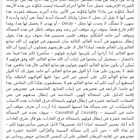
الفيزياء الإغريقية، جميل جداً، قالوا أجرام السماء ليست مُكوَّنة من هذه الأربعة
أصلاً، مُكوَّنة من ماذا؟ قالوا مُكوَّنة من الأثير، مادة أثيرية بسيطة مُفرَدة، هذا
يعني أنها لا تقبل أن تنحل، لا تنحل! ولذلك السماء أبدية أيضاً، هي أزلية وأبدية لا
تنتهي، لا تتفكَّك، لا يحدث لها تحلل – Decay – أو تهدم، لا يحصل لها هذا، وهذا
كلام فارغ طبعاً، سوف نرى موقف ابن رشد وهو موقف باطل في هذه المسألة
وموقف أبي حامد المُتكلِّم، موقف علمي صميمي هنا، سوف نرى هذا، يقول
إبطال مذهبهم في أبدية العالم، الثالثة بيان تلبيسهم في قولهم إن الله صانع
العالم وإن العالم صُنعه، لماذا؟ قال لا، على طريقتهم يفشلون أن يُثبِتوا أن الله
صنع العالم، إذا أرادوا أن يلتزموا بلوازم قولهم – سأشرح لكم هذا فيما بعد
باختصار – يستحيل أن ينجحوا في إثبات أن الله صانع العالم، الله وفق قولهم لا
يُمكِن أن يكون صانع العالم، لكنهم يقولون هو صانع العالم، قال هذا تناقض، هذا
غلط، لا يقدرون على هذا، أنا أقول هو صانع العالم، أبو حامد يقول لك أنا أقول
هو صانع العالم لكن على أُسس غير التي بنوا عليها أقواليهم الباطلة، وأنا
أستطيع أن أُثبِت لكم أنه صانع العالم، هم لا يستطيعون، هكذا كان النقاش، هذا
أبو حامد! الرابعة في تعجيزهم عن إثبات الصانع، الخامسة في تعجيزهم عن
إقامة الدليل على استحالة إلهين، السادسة في إبطال مذهبهم في نفي
الصفات، السابعة عشرة في إبطال قولهم باستحالة خرق العادات، هذه الأسباب
والمُسبَّبات، لن تجد مسألة هنا اسمها السببية، إذا أردت أن تعرف موقف أبي
حامد في السببية – Causality أو Causalität – سوف تجده في المسألة
السابعة عشرة في إبطال قولهم باستحالة خرق العادات، هو قال بخرق العادات
لأنه أعاد تفسير السببية، لماذا أعاد تفسيرها؟ لأجل غرضين سأشرحهما لكم –
إن شاء الله – حين نأتي إلى مسألة السببية والغزّالي، الثامنة عشرة في
تعجيزهم عن إقامة البرهان العقلي على أن النفس الإنساني جوهر روحاني ثم