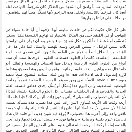
نتحدَّث عن السببية أنه سرق هذا بشكل واضح لأنه انتحل حتى المثال مع تغيير
مُفرَدات المثال، تماماً واضح أن المُنقِذ من الضلال كان مُترجَماً، التهافت لعله
أيضاً كان مُترجَماً باللاتينية، وتُخفى هذه التراجم لأنها تُشكِّل معيناً لهم يتلصَّصون
من خلاله على تراثنا ومواريثنا!
على كل حال حكيت لكم في حلقات سابقة أيها الإخوة أن أبا حامد سواء في
التهافت أو في المُنقِذ حتى من الضلال باختصار لم يُهاجِم الفلسفة هكذا بشكلٍ
مُتعسِّف أو مُعتبِط أبداً لكن بشكل مُمنهَج، جاء ونظر بعد أن توفَّر على دراستها
ثلاث سنين كوامل – سنتين للدرس وسنة للهضم والتمثل كما ذكر هذا في
المُنقِذ من الضلال أيضاً – فميَّز بين العلوم والفنون التي تنضوي تحت لواء
الفلسفة – الفلسفة كانت أم العلوم، فسطاط العلوم – فوجدها ستة، أي ستة
أنواع من العلوم، العلوم الرياضية ويدخل فيها الحساب والهندسة والفلك، أبو
حامد قال هذه براهين – هذه علوم برهانية – وتُوجِب اليقين وهذا صحيح، وهذا ما
كرَّره إيمانويل كانط Immanuel Kant ومن قبله أستاذه المعنوي طبعاً ديفيد
هيوم David Hume الاسكتلندي ومن بعدهما المدرسة الوضعية عموماً وخاصة
الوضعية المنطقية، وإلى اليوم هذا يُشكِّل أو يُمثِّل إحدى حقائق فلسفة العلم
الحديثة والمُعاصِرة، أن التحليليات يقينيات، كل العلوم التحليلية يقينية، لماذا؟
لأن التحليلي تحصيلي، والتحصيلي لا يأتي بشيئ زائد، أليس كذلك؟ فإذا قلت لك
أربعة وقلت لك الأربعة تُساوي اثنين زائد اثنين هذا يقيني، هذه مسألة يقينية،
لماذا؟ لأن معنى الأربعة أصلاً أنها اثنان زائد اثنين أو ثلاثة زائد واحد أو خمسة
ناقص واحد وإلى آخره، هذا تحصيلي، لا يُوجَد فيه شيئ جديد، أبو حامد قال هذا،
قال هذه علوم يقينية وبرهانية – برهانها قوي – لا سبيل إلى مُجاحَدتها، وقد أنحى
باللائمة إمامنا وحُجتنا – رحمة الله تعالى عليه – على الصديق الجاهل، سميه في
القرن المُنصرِم الشيخ محمد الغزّالي، شيخ الدُعاة في العصر الحديث رحمة