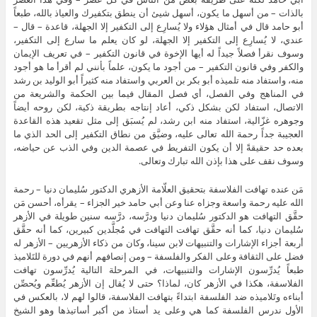
بالذات – من أسهل ما يكون، أسهل شيئ أن ينطق بتكفيرك والعياذ بالله، طبعاً
أبو حامد قال في أمثال هؤلاء ولا يُسارِع إلى التكفير إلا الجهلة، قاعدة – قال –
عندي، لا يُسارِع إلى التكفير إلا الجهلة، لو كان يعلم ما سارع إلى التكفير،
وسوف نقرأ فصلاً جيداً له أيها الإخوة في قانون التكفير – في تعريف الإيمان
والكفر وفي قانون التكفير – من أجود ما يكون، علماً بأنني لم أقرأ ما هو أجود
منه، واستفاد منه تلميذه أبو بكر بن العربي واستفاد منه كثيراً أبو الوليد بن رشد
في المناهج وفي الفصل، أي فصل المقال فيما بين الحكمة والشريعة من
الاتصال، استفاد لكن بشكل ذكي، أعاد إنتاجه بطريقة ذكية، لكن روحه أيضاً
وجوهره غزّالية، استفاد منه ابن رشد، لم يُسبَق إلى مثل تقعيد هذه القاعدة
العجيبة جداً رحمة الله تعالى عليه، وضيَّق من نطاق التكفير إلى الحد الذي ما
بعده حد حقيقةً إلا أن يكون التفريط في عصمة الدين وفي الذب عن حياضه،
وسوف نقف على هذا بإذن الله تبارك وتعالى.
مَن عنده تهافت الفلاسفة بتحقيق العلّامة الأزهري الدكتور سُليمان دنيا – رحمة
الله عليه رحمة واسعة وجزاه عنا وعن أبي حامد خير الجزاء – يقرأه، أحسن مَن
حقَّق التهافت هو الدكتور سُليمان دنيا ودرَّسه، درَّسه سنين طويلة في الأزهر
سُليمان دنيا، كما أنه حقَّق تهافت التهافت في مُجلَّدين كبيرين، كما أنه حقَّق
أربعة أجزاء الإشارات والتنبيهات لابن سينا، وكان من ذكاء الأزهريين – الأزهر له
فضل على الثقافة وعلى الفكر والفلسفة – ومن إنصافهم أنهم في دورة للتَلاميذ
طبعاً يُدرِّسون الإشارات والتنبيهات، في المرحلة التالية يُدرِّسون تهافت
الفلاسفة، هكذا في الأزهر كان، لماذا؟ حتى لا يُقال إن الأزهر يُطعِّم ويُحصِّن
أبناءه وتَلاميذه ضد الفلسفة ابتداءً بتهافت الفلاسفة، قالوا لهم لا، بالعكس في
الأول ندرس الفلسفة كما هي وعلى يد أستاذ من أكبر أساتيذها وهو الشيخ