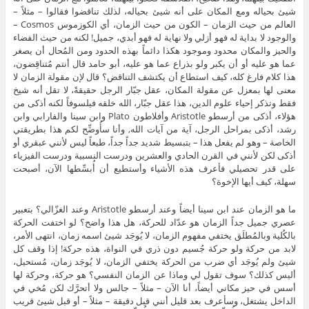
شيئ بحياله ومع المكان على أنه شيئ بحياله، لذلك تناقضوا فقالوا – مثلاً –
العالم من حيث الزمان – الكون من حيث الزمان، أي الكوزموس Cosmos –
والوجود لا بداية له فهو أزلي ولا نهاية له فهو أبدي، جميل! لكنه من حيث الفضاء
والحيز والمكان محدود وموجود هكذا دائماً بهذه الحدود ومن المُحال أن يصغر
عما هو عليه أو أن يكبر ولو بذراع عما هو عليه، أبو حامد قال أنتم مُتناقِضون،
هذا كلام فارغ كله، كيف استطاع أن يكتشف التناقض؟ قال لإن مقولة الزمان لا
معنى لها بمعزل عن مقولة المكان، عقل جبّار الرجل حقيقةً، لا تقل أنه شيخ
فقط وتذكر إحياء علوم الدين، هذا عقل جبّار، الله خلقه فيلسوفاً لكنه أذكى من
هؤلاء، أذكى من أرسطو Aristotle وأفلاطون Plato وابن سينا والفارابي وابن
رشد، أذكى بمراحل الرجل، آية من آيات الله, وأنا سأُوضِّح لكم هذا بطريقتي
الخاصة – وهو لم يفعل هذا – بتبسيط شديد جداً جداً، طبعاً ليس لأنني عبقري أو
أذكى لكن لأنني في القرن الحادي والعشرين ودرست النسبية ودرست الفيزياء
على قدر تحصيلي فأعرف هذه الأشياء وأستطيع أن أُبسِّطها الآن، أصبحت
سهلة، كيف أيها الإخوة؟
ما هو الزمان عند ابن سينا أيضاً وعند أرسطو Aristotle وعند الغزّالي؟ بتعبير
عصري جميل جداً الزمان هو عدّاد للحركة، هل هذا واضح؟ لو اختفت الحركة
بالكُلية وبالمُطلَق يختفي مفهوم الزمان، لا يُوجَد شيئ اسمه زمان، انتهى الأمر،
لابد من حركة ولو حركة جُسيم دون ذري في النواة، هذه حركة! إذا وقف كل
شيئ ولم يُوجَد أي ضرب من الحركة يختفي الزمان، لا يُوجَد زمان، مُستحيل،
أليس كذلك؟ سوف تقول لي وماذا عن الزمان النفسي؟ هو حركة، وحركة لها
أسس في حيز مكاني أيضاً، أنا الآن – مثلاً – جالس ولا أتحرَّك لكن مُخي في
الداخل يشتغل، وسأعرف بعد قليل أنني قبل دقيقة – مثلاً – أو قبل شيئ قريب