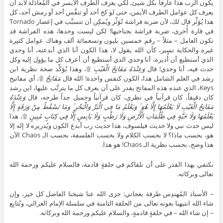
يكون الرب هذا عارفاً بكل شيئ، لكي يعرف الطرف الأيسر في المُعادَلة لابد أن
يعرف كل عوامل الطرف الأيمن، حتى لو كح أحد أو تنفَّس أحد أو رمش أحد، كل
هذا يُؤثِّر قال لك، لأن ضربة فراشة تُؤثِّر ويُمكِن أن تتسبَّب في إعصار Tornado
في قارة أُخرى، ضربة فراشة بجناحيها! لكن ليست وحدها، هذه الفراشة قد
تكون العامل – مثلاً – رقم خمسين بليون وتسعمائة ألف وهناك عوامل كثيرة
غيره والحكاية تسير، كأن الله يقول لا، هذا الكون أنا الذي أبدعته، أنا وحدي
الذي أستطيع أن أُديره، أنا وحدي الذي أستطيع أن أعرف كل ما يؤول إليه وكل
حدث فيه، أنا وحدي! قال
وَعِنْدَهُ مَفَاتِحُ الْغَيْبِ
۩، وهذا يُؤكِّد صحة نظرية ابن
رشد في العلم الشامل هذا، الكون كنفس واحدة! الله قال
مَفَاتِحُ
۩، أي مفاتيح
Keys، الذي عنده هذه المفاتح يقدر على أن يعرف كل ما يترتَّب عليها، ابن رشد
كان دقيقاً، كان قرآنياً في نظري، كان قرآنياً وجميل جداً طرحه، قال
وَعِنْدَهُ
مَفَاتِحُ الْغَيْبِ لَا يَعْلَمُهَا إِلَّا هُوَ ۚ وَيَعْلَمُ مَا فِي الْبَرِّ وَالْبَحْرِ ۚ وَمَا تَسْقُطُ مِنْ وَرَقَةٍ إِلَّا
يَعْلَمُهَا وَلَا حَبَّةٍ فِي ظُلُمَاتِ الْأَرْضِ وَلَا رَطْبٍ وَلَا يَابِسٍ إِلَّا فِي كِتَابٍ مُبِينٍ
۩، هذا
ليس حدث نبي ولا حديث فيلسوف، هذا حديث رب أبدع الكون ويُدريره لا إله إلا
هو، بحسب ماذا؟ لا بحسب الكلام ولا بحسب الفلسفة، بحسب الـ Chaos الآن
هذا وضح، بحسب نظرية الـ Chaos! هو هذا.
نكتفي بهذا القدر على أن نلقاكم في حلقةٍ قادمة، فالسلام عليكم ورحمة الله
تعالى وبركاته.
– الأستاذ المُهندِس طرفة بغجاتي: جزى الله عنا شيخنا الفاضل كل خير، وإن
شاء الله انتيهنا بعونه تعالى من الحلقة الثامنة في سلسلة الإمام الغزالي، ونُتابِع
– إن شاء الله – في حلقةٍ قادمةٍ، والسلام عليكم ورحمة الله وبركاته.