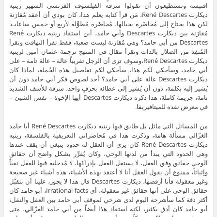
اقتبسه وتستطيعون أن تقولوا سرقه الفيلسوف الفرنسي الشهير رينيه
ديكارت René Descartes، مَن قرأ كتابه يعلم هذا، كان بودي أن أعقد مُقارَنة
لكن هذا يحتاج إلى مُحاضَرة بحيالها، مُحاضَرة مُطوَّلة لأربع أو خمس ساعات:
مُقارَنة بين ديكارت Descartes وأبي حامد، أين استفاد رينيه ديكارت René
Descartes من أبي حامد؟ وهي مُقارَنة ليست صعبة، فقط تقرأ التهافت وتقرأ
المُنقِذ من الضلال بالذات وتقرأ مقال في المنهج ترجمة عثمان أمين لرينيه
ديكارت René Descartes،وسوف ترى أن الرجل تقريباً عالة – عالة تامة – على
أبي حامد، وسأحكي لكم هذا، سأحكي لكم تفاصيل هذه الجُملة، لماذا كان
ديكارت Descartes عالة على أبي حامد؟ أحد لصوص فكر أبي حامد دون أن
يُشير إليه بكلمة، دون أن يُشير إلى عطائه بحرفٍ واحد، سرقة للأسف الشديد
تامة، جريمة كاملة، هذا ذكره ديكارت Descartes أيها الإخوة – نفس الشيئ –
في معرض نقده للميتافيزيقا.
من المسائل التي ماثل بل طابق فيها رينيه ديكارت René Descartes أبا حامد
الغزّالي مسألة هامة، وذكرت هذا في مُحاضَراتي التعريفية بالفلسفة، رينيه
ديكارت René Descartes كان يرى أن العقل له حدود ينبغي أن يقف عندها
وهي الحدود التي يبدأ من لدنها الوحي، وكان يُقرِّر بشكل واضح أن حقائق
الوحي حقائق وفق العقل، لا يستقل العقل بإدراكها، لا مُدخَلية فيها للعقل نفياً
وإثباتاً، ممنوع أن يقول العقل أنا لا أعتقد بهذه الأشياء، هذه أشياء غير صحيحة
وغير معقولة فأنا أرفضها، ديكارت Descartes قال هذا لا يجوز، علينا أن نتقبَّل
حقائق الوحي على أنها حقائق غير معقولة، أي Irrational facts، أبو حامد كان
أكثر دقة كما سأشرحه اليوم لدى شرحي لموقف أبي حامد بين العقل والنقل،
أبو حامد كان أدق بكثير، لكنه استفاد هذا أيضاً من أبي حامد الغزّالي، متى