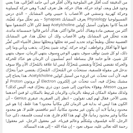
من الدقيقة كنت أُفكِّر في الملوخية والآن أُفكِّر في أبي حامد الغزّالي، هذا يعني
وجود قبل وبعد، تُوجَد حركة، هناك حركة، هل تعرف كيف؟ وهي حركة كيمياوية
وحركة كهربية وتمشي في الأعصاب يا حبيبي وفي المشابك – الذي درس
الفسيولوجيا Physiology يعرف المشابك Synapses – يتم تحلَّل مواد مُعيَّنة،
قديماً كانوا يقولون أستيل كولين Acetylcholine فقط لكن الآن اكتشفوا منها
أكثر من سبعين مادة وهناك أُناس قالوا أكثر، هناك أُناس قالوا خمسمائة مائدة،
هذه تتحلَّل في المشابك وفي الأعصاب ولك أن تتخيَّل هذا، في المشابك
العصبية تتحلَّل، وطبعاً يُوجَد تحديد لسرعة تحللها وبتحللها تنتقل الأشياء التي تُعبِّر
عنها لأنها أفكار وعواطف، تُوجَد حركة، يُوجَد شيئ يتحرَّك، يذهب ويأتي وما إلى
ذلك، لو كل شيئ توقَّف سوف ينتهي الوعي وسوف ينتهي الزمان، سوف ينتهي
كل شيئ، فأبو حامد قال ببساطة أنتم تُسلِّمون أن الزمان هو عدّاد للحركة
والحركة تقتضي مُحرِّكاً وتقتضي مُتحرِّكاً، ليس لنا علاقة بالمُحرِّك الآن وإلا سوف
ندخل في مقولة فلسفية، سنتحدَّث عن المُتحرِّك، المُتحرِّك يقتضي حيزاً يتحرَّك
فيه، لأن أنت تتحدَّث عن جُزيء من أستيل كولين Acetylcholine، هذا يحتاج إلى
مشبك يتحرَّك فيه، أنت تتحدَّث عن إلكترون Electron أو بروتون Proton أو
ميزون Meson، وهؤلاء يحتاجون إلى شيئ دون ذري يتحرَّك فيه، أليس كذلك؟
ولذلك مقولة المكان مُرتبِطة بالزمان، والزمان مُرتبِط بالمكان، لو فنيَ أحدهما
يفنى الآخر، فقال لهم كيف تقولون – انظر إلى العبقرية، عبقري Genius – أن
الكون هذا ليس له بداية في الزمان لكن مكانياً محدود؟ هذا غلط، إذا هو غير
محدود زمانياً لابد أن يكون غير محدود مكانياً، أنتم تناقضتم، قلتم لا، هو محدود
مكانياً وغير محدود زمانياً، قال لهم هذا كلام فارغ، هذه ليست فلسفة، ذكي جداً
الرجل، كأنه فيلسوف ومُتكلِّم وعالم فيزياء، غير معقول الرجل، غير معقول!
رحمة الله تعالى عليه، سوف نعود – إن شاء الله – إلى هذه المسألة.