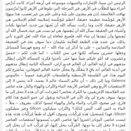
الرئيس ابن سينا، الإشارات والتنبيهات موسوعة في أربعة أجزاء، كانت تُدرَّس
أجزاء منها للطلّاب في الأزهر، في المرحلة التي تتلوها في الأزهر كانوا يُدرِّسون
تهافت الفلاسفة، إذن هم ينقدون على بيّنة وعلى علم من غير تعصب، هذا منهج!
الأزهر مُؤسَّسة عظيمة حقيقةً، أعظم مُؤسَّسة إسلامية للعلم الإسلامي هي
الأزهر حقيقةً، كانت وما زالت، نسأله الله أن يُحيها من جديد، أصابتها نكبات
وأشياء، في الحقيقة نسأل الله أن يُنعِشها، هي لم تمت، هي حية، فنسأل الله أن
يُنعِشها وأن يُنقِذها إن شاء الله، فتُصبِح مُعافاة إن شاء الله، لعل الثورة تأتي
بذلك، مَن عنده هذه الطبعة للعلّامة سُليمان دنيا سوف يجد في الصحيفة
السادسة والثمانين – على ما أذكر إن شاء الله – أنه وضع فهرستاً للمسائل
وجعلها عشرين مسألة، لكنها في متن الكتاب – كما قلت لكم – خمسٌ
وعشرون، قد أتلو عليكم شيئاً منها حتى تأخذوا فكرة، المسألة الأولى إبطال
مذهبهم في أزلية العالم، أن العالم قديم أزلي، المسألة الثانية إبطال مذهبهم
في أبدية العالم، أنه باقٍ لا يتفكَّك ولا يتحلَّل خاصة العالم الفوقاني، سأشرح لكم
اليوم هذا، في الفلسفة الأرسطية والفلسفات الإغريقية عموماً – جالينوس
Galenos وما إلى ذلك – أن عالم السماء عالم لا يفسد، لأنه ينتمي لا إلى
الاستقصات الأربع وهي العناصر الأربعة: الماء والتُراب والهواء والنار، هذه عناصر
عند الفلاسفة الإغريقيين، ما المُراد بعناصر؟ مُفرَدات، أي أن هذه لا تنحل إلى ما
دونها، سوف يخرج لي ولد الآن في الابتدائية ويقول لي عمو الشيخ هذا كلام
فارغ، غير صحيح، التُراب والماء والنار والهواء ليسوا كذلك، معروف – مثلاً –
الماء يد اثنين ألف، أليس كذلك؟ والتُراب سيليكون Silicon وغير سيليكون
Silicon، فهذا مُستحيل، هذه مُركَّبات، وسوف أقول له طبعاً مُركَّبات هذه، هذه
ليست عناصر، اليونان اعتبروا أنها عناصر، العرب يُسمونها استقصات، العناصر
مُفرَدة لا تنحل إلى ما دونها، المُركَّب ينحل إليها، أي مُركَّب لابد أن ينحل إلى
واحد من أربعة من هذه العناصر الأربعة، كلام فارغ هذا الآن، هذا من خُرافات