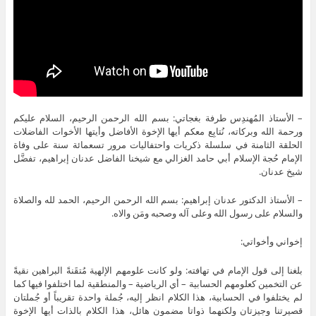
– الأستاذ المُهندِس طرفة بغجاتي: بسم الله الرحمن الرحيم، السلام عليكم
ورحمة الله وبركاته، نُتابِع معكم أيها الإخوة الأفاضل وأيتها الأخوات الفاضلات
الحلقة الثامنة في سلسلة ذكريات واحتفاليات مرور تسعمائة سنة على وفاة
الإمام حُجة الإسلام أبي حامد الغزالي مع شيخنا الفاضل عدنان إبراهيم، تفضَّل
شيخ عدنان.
– الأستاذ الدكتور عدنان إبراهيم: بسم الله الرحمن الرحيم، الحمد لله والصلاة
والسلام على رسول الله وعلى آله وصحبه ومَن والاه.
إخواني وأخواتي:
بلغنا إلى قول الإمام في تهافته: ولو كانت علومهم الإلهية مُتقَنةً البراهين نقيةً
عن التخمين كعلومهم الحسابية – أي الرياضية – والمنطقية لما اختلفوا فيها كما
لم يختلفوا في الحسابية، هذا الكلام انظر إليه، جُملة واحدة تقريباً أو جُملتان
قصيرتنا وجيزتان ولكنهما ذواتا مضمونٍ هائل، هذا الكلام بالذات أيها الإخوة