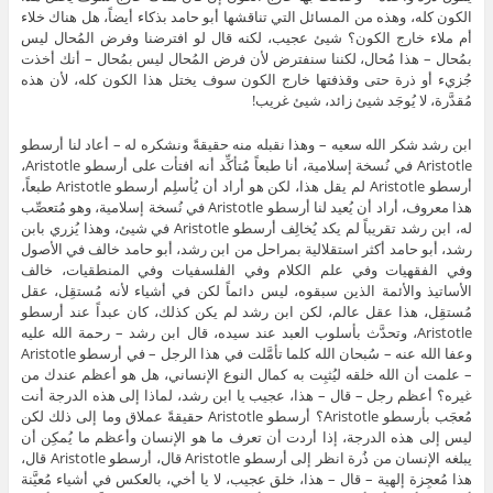
الكون كله، وهذه من المسائل التي تناقشها أبو حامد بذكاء أيضاً، هل هناك خلاء
أم ملاء خارج الكون؟ شيئ عجيب، لكنه قال لو افترضنا وفرض المُحال ليس
بمُحال – هذا مُحال، لكننا سنفترض لأن فرض المُحال ليس بمُحال – أنك أخذت
جُزيء أو ذرة حتى وقذفتها خارج الكون سوف يختل هذا الكون كله، لأن هذه
مُقدَّرة، لا يُوجَد شيئ زائد، شيئ غريب!
ابن رشد شكر الله سعيه – وهذا نقبله منه حقيقةً ونشكره له – أعاد لنا أرسطو
Aristotle في نُسخة إسلامية، أنا طبعاً مُتأكِّد أنه افتأت على أرسطو Aristotle،
أرسطو Aristotle لم يقل هذا، لكن هو أراد أن يُأسلِم أرسطو Aristotle طبعاً،
هذا معروف، أراد أن يُعيد لنا أرسطو Aristotle في نُسخة إسلامية، وهو مُتعصِّب
له، ابن رشد تقريباً لم يكد يُخالِف أرسطو Aristotle في شيئ، وهذا يُزري بابن
رشد، أبو حامد أكثر استقلالية بمراحل من ابن رشد، أبو حامد خالف في الأصول
وفي الفقهيات وفي علم الكلام وفي الفلسفيات وفي المنطقيات، خالف
الأساتيذ والأئمة الذين سبقوه، ليس دائماً لكن في أشياء لأنه مُستقِل، عقل
مُستقِل، هذا عقل عالم، لكن ابن رشد لم يكن كذلك، كان عبداً عند أرسطو
Aristotle، وتحدَّث بأسلوب العبد عند سيده، قال ابن رشد – رحمة الله عليه
وعفا الله عنه – سُبحان الله كلما تأمَّلت في هذا الرجل – في أرسطو Aristotle
– علمت أن الله خلقه ليُثبِت به كمال النوع الإنساني، هل هو أعظم عندك من
غيره؟ أعظم رجل – قال – هذا، عجيب يا ابن رشد، لماذا إلى هذه الدرجة أنت
مُعجَب بأرسطو Aristotle؟ أرسطو Aristotle حقيقةً عملاق وما إلى ذلك لكن
ليس إلى هذه الدرجة، إذا أردت أن تعرف ما هو الإنسان وأعظم ما يُمكِن أن
يبلغه الإنسان من ذُرة انظر إلى أرسطو Aristotle قال، أرسطو Aristotle قال،
هذا مُعجِزة إلهية – قال – هذا، خلق عجيب، لا يا أخي، بالعكس في أشياء مُعيَّنة