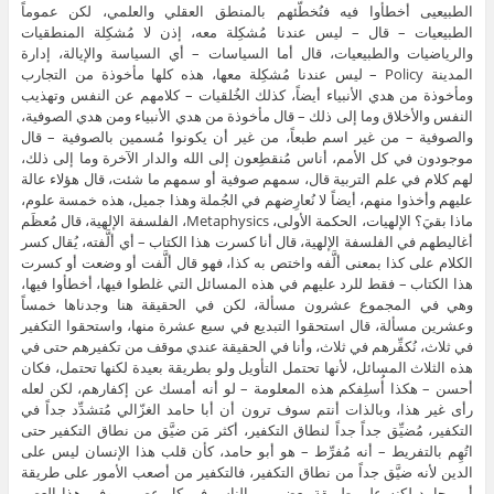
الطبيعيى أخطأوا فيه فنُخطّئهم بالمنطق العقلي والعلمي، لكن عموماً
الطبيعيات – قال – ليس عندنا مُشكِلة معه، إذن لا مُشكِلة المنطقيات
والرياضيات والطبيعيات، قال أما السياسات – أي السياسة والإيالة، إدارة
المدينة Policy – ليس عندنا مُشكِلة معها، هذه كلها مأخوذة من التجارب
ومأخوذة من هدي الأنبياء أيضاً، كذلك الخُلقيات – كلامهم عن النفس وتهذيب
النفس والأخلاق وما إلى ذلك – قال مأخوذة من هدي الأنبياء ومن هدي الصوفية،
والصوفية – من غير اسم طبعاً، من غير أن يكونوا مُسمين بالصوفية – قال
موجودون في كل الأمم، أناس مُنقطِعون إلى الله والدار الآخرة وما إلى ذلك،
لهم كلام في علم التربية قال، سمهم صوفية أو سمهم ما شئت، قال هؤلاء عالة
عليهم وأخذوا منهم، أيضاً لا نُعارِضهم في الجُملة وهذا جميل، هذه خمسة علوم،
ماذا بقيَ؟ الإلهيات، الحكمة الأولى، Metaphysics، الفلسفة الإلهية، قال مُعظَم
أغاليطهم في الفلسفة الإلهية، قال أنا كسرت هذا الكتاب – أي ألَّفته، يُقال كسر
الكلام على كذا بمعنى ألَّفه واختص به كذا، فهو قال ألَّفت أو وضعت أو كسرت
هذا الكتاب – فقط للرد عليهم في هذه المسائل التي غلطوا فيها، أخطأوا فيها،
وهي في المجموع عشرون مسألة، لكن في الحقيقة هنا وجدناها خمساً
وعشرين مسألة، قال استحقوا التبديع في سبع عشرة منها، واستحقوا التكفير
في ثلاث، نُكفِّرهم في ثلاث، وأنا في الحقيقة عندي موقف من تكفيرهم حتى في
هذه الثلاث المسائل، لأنها تحتمل التأويل ولو بطريقة بعيدة لكنها تحتمل، فكان
أحسن – هكذا أُسلِفكم هذه المعلومة – لو أنه أمسك عن إكفارهم، لكن لعله
رأى غير هذا، وبالذات أنتم سوف ترون أن أبا حامد الغزّالي مُتشدِّد جداً في
التكفير، مُضيِّق جداً جداً لنطاق التكفير، أكثر مَن ضيَّق من نطاق التكفير حتى
اتُهِم بالتفريط – أنه مُفرِّط – هو أبو حامد، كأن قلب هذا الإنسان ليس على
الدين لأنه ضيَّق جداً من نطاق التكفير، فالتكفير من أصعب الأمور على طريقة
أبي حامد لكنه على طريقة بعض من الناس في كل عصر – وفي هذا العصر