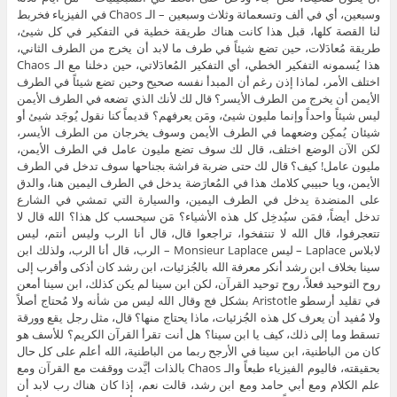
وسبعين، أي في ألف وتسعمائة وثلاث وسبعين – الـ Chaos في الفيزياء فخربط
لنا القصة كلها، قبل هذا كانت هناك طريقة خطية في التفكير في كل شيئ،
طريقة مُعادَلات، حين تضع شيئاً في طرف ما لابد أن يخرج من الطرف الثاني،
هذا يُسمونه التفكير الخطي، أي التفكير المُعادَلاتي، حين دخلنا مع الـ Chaos
اختلف الأمر، لماذا إذن رغم أن المبدأ نفسه صحيح وحين تضع شيئاً في الطرف
الأيمن أن يخرج من الطرف الأيسر؟ قال لك لأنك الذي تضعه في الطرف الأيمن
ليس شيئاً واحداً وإنما مليون شيئ، ومَن يعرفهم؟ قديماً كنا نقول يُوجَد شيئ أو
شيئان يُمكِن وضعهما في الطرف الأيمن وسوف يخرجان من الطرف الأيسر،
لكن الآن الوضع اختلف، قال لك سوف تضع مليون عامل في الطرف الأيمن،
مليون عامل! كيف؟ قال لك حتى ضربة فراشة بجناحها سوف تدخل في الطرف
الأيمن، ويا حبيبي كلامك هذا في المُعارَضة يدخل في الطرف اليمين هنا، والدق
على المنضدة يدخل في الطرف اليمين، والسيارة التي تمشي في الشارع
تدخل أيضاً، فمَن سيُدخِل كل هذه الأشياء؟ مَن سيحسب كل هذا؟ الله قال لا
تتعجرفوا، قال الله لا تنتفخوا، تراجعوا قال، قال أنا الرب وليس أنتم، ليس
لابلاس Laplace – ليس Monsieur Laplace – الرب، قال أنا الرب، ولذلك ابن
سينا بخلاف ابن رشد أنكر معرفة الله بالجُزئيات، ابن رشد كان أذكى وأقرب إلى
روح التوحيد فعلاً، روح توحيد القرآن، لكن ابن سينا لم يكن كذلك، ابن سينا أمعن
في تقليد أرسطو Aristotle بشكل فج وقال الله ليس من شأنه ولا مُحتاج أصلاً
ولا مُفيد أن يعرف كل هذه الجُزئيات، ماذا يحتاج منها؟ قال، مثل رجل يقع وورقة
تسقط وما إلى ذلك، كيف يا ابن سينا؟ هل أنت تقرأ القرآن الكريم؟ للأسف هو
كان من الباطنية، ابن سينا في الأرجح ربما من الباطنية، الله أعلم على كل حال
بحقيقته، فاليوم الفيزياء طبعاً والـ Chaos بالذات أيَّدت ووقفت مع القرآن ومع
علم الكلام ومع أبي حامد ومع ابن رشد، قالت نعم، إذا كان هناك رب لابد أن