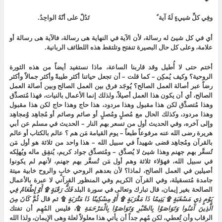
وفِي كلِّ شييءٍ لَهُ آية ٌ تَدُلّ على أنّهُ الواحِدُ.
أي في كل شيئ له رسالة، لأن الآية في النهاية هى رسالة، فالآية هى رسالة أو
علامة، وعلى كل حال البصيرة تنفتح وتلتقط هذه اللطائف الربانية.
أختم حتى لا أُطيل وقد قاربنا الساعة، ماذا نستفيد أيضاً من هذه الثورة
الروحية؟ وكيف يُمكِن – كما قلت – أن تجعل حياتنا أكثر طيبةً وأكثر جمالاً وأكثر
رضاً عبر أصالة العمل الصالح؟ يُوجَد فرق بين العمل الصالح وبين أصالة العمل
الصالح، أي أن يكون هذا العمل أصيلاً، ولذلك إنما الأعمال بالنيات، فهذا مُتصدِّق
وهذا مُتصدِّق لكن هذا مقبول وهذا مردود، هذا حاج وهذا حاج لكن هذا مقبول
وهذا مردود، وكذلك الحال مع مُصلٍ ومُصلٍ أو صائم وصائم أو مُجاهِد وُمجاهِد
وإلى آخره، وفي الحديث أول من تسعر بهم النار – الحديث في مسلم عن أبي
هريرة رضى الله عنه مرفوعاً طبعاً – يوم القيامة مَن هم ؟ عالم بالكتاب أو عالم
بالقرآن ومُجاهِد قضى شهيداً في سبيل الله – هذا واحد من ثلاثة هو أول مَن
تُسعَّر بهم جهنم وهذا شيئ لا يُصدَّق – ومُتصدِّق جواد كريم، يُنفِق ماله ويُهلِكه
في سبيل الله، فهؤلاء ثلاثة وهم أول مَن تُسعَّر بهم جهنم، لأنهم لم يكونوا
أصيلين في العمل الصالح، لماذا؟ لأن بعدهم الروحي خابٍ والروح خابية ميتة
جامدة مُتسقيلة، وفي القرآن الكريم وفي المنظور القرآني لا عبرة بالأعمال
الصالحة بغير إيمان، قال تبارك وتعالى في سورة البلد
فَكُّ
رَقَبَةٍ
۩
أَوْ
إِطْعَامٌ
فِي
يَوْمٍ
ذِي
مَسْغَبَةٍ
۩
يَتِيمًا
ذَا
مَقْرَبَةٍ
۩
أَوْ
مِسْكِينًا
ذَا
مَتْرَبَةٍ
۩ ثم قال ثُمَّ
كَانَ
مِنَ
الَّذِينَ
آَمَنُوا
وَتَوَاصَوْا
بِالصَّبْرِ
وَتَوَاصَوْا
بِالْمَرْحَمَةِ
۩، فليس المُهِم أن تفتك
الرقاب وأن تُعطي، لكن مُهِم جداً أن يأتي هذا معلولاً لعلة وهى الإيمان، ولذا الله