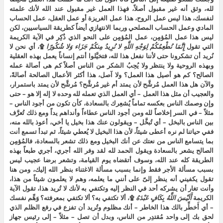
لله، وثق أنه غير مقبول أصلاً، فهذا العمل غير مقبول عند الله لأنك علمته
لنفسك، هذا ليس عمل الروح، هذا عمل الغريزة أو عمل العقل، عمل الحساب
المادي وعمل الحساب المصلحي وربما الانتهازي أيضاً كطريقة السياسيين، لكن
ليس هذا عمل المُؤمِن، عمل المُؤمِن على النحو الذي ذُكِر في الآية الكريمة
التي تقول
إِنَّمَا
نُطْعِمُكُمْ
لِوَجْهِ
اللَّهِ
لا
نُرِيدُ
مِنكُمْ
جَزَاء
وَلا
شُكُورًا
۩، أي نحن لا
نُريد أن تشكرونا حتى لأننا نفعل هذا لله، فتخيَّلوا أنتم إنساناً يعمل بهذه العقلية
وبهذه الروحية ولا ينتظر ولا يُحِبُ الشكر من الناس أصلاً كم هى أصالة عمله
الصالح؟ كم هو أصيل هذا العمل؟ ولا آصل، هذا أكثر الأعمال الصالحة أصالةً،
والآن هل هذا العمل مُرشَّح لأن يمتد أم غير مُرشَّح؟ مُرشَّح لأن يمتد باستمرار،
والعجيب أن مثل هذا العمل – أي العمل الذي تعمله لله وحده لا إله إلا هو – حتى
وإن وصمك الناس بعكسه تماماً يُشعِرك بالسعادة، كأن تكون من أجود الناس –
مثلاً – في السر إخلاصاً لله ومن أجود الناس عطاءاً وأنداهم يداً ومع ذلك تُعرَّف
بين الناس بالبخل – أي تُبخَّل – ويقولون عنك هذا بخيل يا أخي، أعوذ بالله منه،
ففي حياتنا لم نره أعطى شيئاً، لأن هذا البخيل لا يُعطي شيئاً، ثم تبدأ تسمع أنت
بما يتسامع الناس من نعتك عن أنك البخيل ومع ذلك تشعر بالسعادة، فالمُؤمِن
الصالح يشعر بالسعادة ويقول الحمد لله لقد وفر الله أجري، أجري طبعاً بهذه
الطريقة كله عند الله، وسوف أتقضاه يوم القيامة، وتشعر برضا عجيب ليس
بسبب مسألة الأجر فقط وإنما بسبب مسألة الاغتناء بنظر الله إليك، ومن هنا
تقول يكفيني أنه ينظر إلىّ على أنني ما يعلمه، وهم لا يعلمون شيئاً من هذا،
وأنت تغار أن يشركه أحد في النظر إليه وتكتفي به لأنك لا تُريد هذا، تقول الآية
الكريمة
أَلَيْسَ
اللَّهُ
بِكَافٍ
عَبْدَهُ
۩، ألا تكتفي به؟ ألا تكتفي بمعرفته؟ وَهِّم نفسك
– أي أَخطِّر بالك هذا الخاطر – أنك مظلوم وتُريد أن تفزع في رفع الظلم الذي
لحق بك إلى واحد مُقتدِر من الناس، وبدل أن تصل – مثلاً – إلى رئيس جهاز