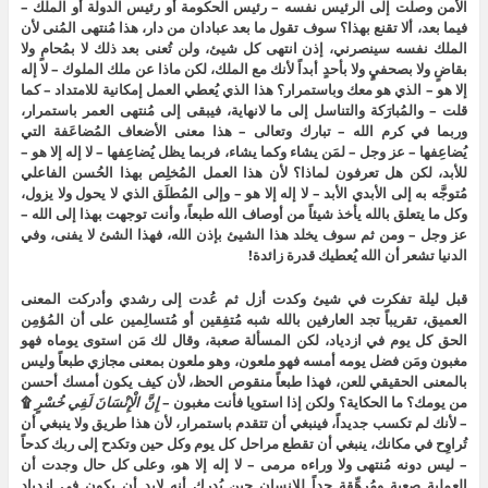
الأمن وصلت إلى الرئيس نفسه – رئيس الحكومة أو رئيس الدولة أو الملك –
فيما بعد، ألا تقنع بهذا؟ سوف تقول ما بعد عبادان من دار، هذا مُنتهى المُنى لأن
الملك نفسه سينصرني، إذن انتهى كل شيئ، ولن تُعنى بعد ذلك لا بمُحامٍ ولا
بقاضٍ ولا بصحفيٍ ولا بأحدٍ أبداً لأنك مع الملك، لكن ماذا عن ملك الملوك – لا إله
إلا هو – الذي هو معك وباستمرار؟ هذا الذي يُعطي العمل إمكانية للامتداد – كما
قلت – والمُبارَكة والتناسل إلى ما لانهاية، فيبقى إلى مُنتهى العمر باستمرار،
وربما في كرم الله – تبارك وتعالى – هذا معنى الأضعاف المُضاعَفة التي
يُضاعِفها – عز وجل – لمَن يشاء وكما يشاء، فربما يظل يُضاعِفها – لا إله إلا هو –
للأبد، لكن هل تعرفون لماذا؟ لأن هذا العمل المُخلِص بهذا الحُسن الفاعلي
مُتوجَّه به إلى الأبدي الأبد – لا إله إلا هو – وإلى المُطلَق الذي لا يحول ولا يزول،
وكل ما يتعلق بالله يأخذ شيئاً من أوصاف الله طبعاً، وأنت توجهت بهذا إلى الله –
عز وجل – ومن ثم سوف يخلد هذا الشيئ بإذن الله، فهذا الشئ لا يفنى، وفي
الدنيا تشعر أن الله يُعطيك قدرة زائدة!
قبل ليلة تفكرت في شيئ وكدت أزل ثم عُدت إلى رشدي وأدركت المعنى
العميق، تقريباً تجد العارفين بالله شبه مُتفِقين أو مُتسالِمين على أن المُؤمِن
الحق كل يوم في ازدياد، لكن المسألة صعبة، وقال لك مَن استوى يوماه فهو
مغبون ومَن فضل يومه أمسه فهو ملعون، وهو ملعون بمعنى مجازي طبعاً وليس
بالمعنى الحقيقي للعن، فهذا طبعاً منقوص الحظ، لأن كيف يكون أمسك أحسن
من يومك؟ ما الحكاية؟ ولكن إذا استويا فأنت مغبون –
إِنَّ
الْإِنْسَانَ
لَفِي
خُسْرٍ
۩
– لأنك لم تكسب جديداً، فينبغي أن تتقدم باستمرار، لأن هذا طريق ولا ينبغي أن
تُراوِح في مكانك، ينبغي أن تقطع مراحل كل يوم وكل حين وتكدح إلى ربك كدحاً
– ليس دونه مُنتهى ولا وراءه مرمى – لا إله إلا هو، وعلى كل حال وجدت أن
العملية صعبة ومُرهِّقة جداً للإنسان حين يُدرِك أنه لابد أن يكون في ازدياد