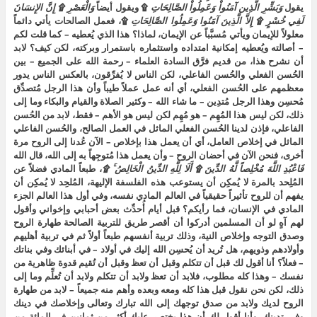
يقول
وَبَشِّرِ
الَّذِين
آمَنُواْ
وَعَمِلُواْ
الصَّالِحَاتِ
۩ ويقول أيضاً
وَالْعَصْرِ
۩
إِنَّ
الإِنسَانَ
لَفِي
خُسْرٍ
۩
إِلاَّ
الَّذِينَ
آمَنُوا
وَعَمِلُوا
الصَّالِحَاتِ
۩، فعمل الصالحات يأتي دائماً
معلولاً للإيمان ويأتي مُسبَّباً عن الإيمان، لماذا؟ هذا الذي يُعطيه – كما قلت لكم
– أصالته ويُعطيه إمكانية امتداده واستثماره باستمرار وبركته، لكن كيف؟ لابد
أن نشرح هذا، من قديم فرَّق السادة العلماء – رحمة الله على الجميع – بين
الحُسن الفعلي والحُسن الفاعلي، لكن الناس لا يُفرِّقون، بالعكس الناس يدور
معظمهم على الحُسن الفعلي، أي أنه عمل عملاً طيباً وأن هذا الرجل مُتصدِّق
مُحسِن وهذا الرجل مُتدِين – ما شاء الله – وكثير الصلاة والقيام والبكاء وما إلى
ذلك، لكن ليس هذا المُهِم – هو مُهِم لكن ليس هو الأهم – فقط، لابد من الحُسن
الفاعلي، فإذن لدينا الحُسن الفعلي الماثل في العمل الصالح، والحُسن الفاعلي
الماثل في إخلاص العامل، أي أن يعمل هذا بإخلاص – الآن عُدنا إلى الروح مرة
أخرى، فنحن الآن في أحضان الروح – وأن يعمل هذا مُتوجِهاً به إلى الله، قال الله
فَاعْبُدِ
اللَّهَ
مُخْلِصاً
لَّهُ
الدِّينَ
۩
أَلَا
لِلَّهِ
الدِّينُ
الْخَالِصُ
۩
، طبعاً المادي فضلاً عن
المُلِحد بالمرة لا يُمكِن أن يستوعب هذه الفلسفة الإليهة، المُلحِد لا يُمكِن أن
يفهم أن للروح تأثيراً حقيقياً في العالم المادي نفسه، وفي أول هذا العالم الجزء
المادي في الإنسان، فما رأيكم؟ قبل أيام أُحدِّث بعض أحبابي وإخواني وأقول
لهم آهٍ لو أن المسلمين أدركوا أن أقصر طريق للتربية الصالحة طهارة الروح
وصدق التوجه وإخلاص النية، وذلك تربية أنفسهم طبعاً أولاً ثم في تربية أهليهم
وأولادهم وذويهم، هل تُريد أن يُحسِن الله إليك في أولاد – في أبنائك وفي بناتك
– فعلاً؟ أنا أقول لك قبل أن تتكلم وقبل أن تعظ وقبل أن تُقيم قدوة ظاهرية من
نفسك – وهذا كله مطلوب، فلابد أن تعظ ولابد أن تتكلم ولابد أن تُعلِّم وما إلى
ذلك، لكن نحن نقول قبل هذا كله ومعه وبعده وأهم منه جميعاً – لابد من طهارة
الروح لديك ولابد من صدق توجهك إلى الله تبارك وتعالى وإخلاصك في دينك
وفي تدينك، وأنا أقول لك أن هذا يختصر عليك أكثر من ثمانين في المائة من