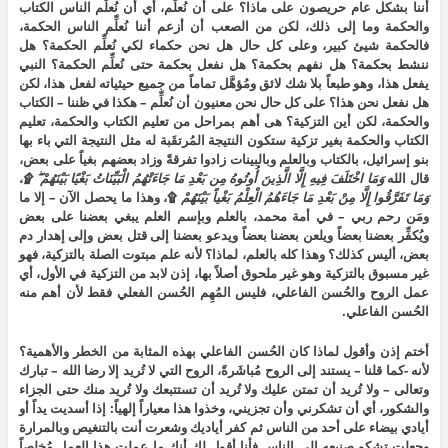
أننا بشكل عام حريصون على ماذا؟ على أن نُعلِّم، أي أن نُعلِّم الناس الكتاب
والحكمة وما إلى ذلك، لكن من الصعب أن أزعم أننا نُعلِّم الناس الحكمة،
فالحكمة شيئ كبير، وعلى كل حال هل نحن حكماء لكي نُعلِّم الحكمة؟ هل
ننشط بحكمة؟ هل نفهم بحكمة؟ هل نفعل بحكمة حتى نُعلِّم الحكمة؟ النبي
يفعل هذا، وهو طبعاً بلا شك لائق ومُؤهَّل تماماً من جميع حيثياته لفعل هذا، لكن
هل نفعل نحن هذا؟ على كل حال نحن معنيون أن نُعلِّم – هكذا في ظننا – الكتاب
والحكمة، لكن أين التزكية؟ هى أهم بمراحل من تعليم الكتاب والحكمة، تعليم
الكتاب والحكمة بغير تزكية ستكون النتيجة المُرتقَبة له مثل النتيجة التي باء بها
بنو إسرائيل، بالكتاب وبالعلم وبالبينات زادوا تفرقةً وزاد بعضهم بغياً على بعض،
قال الله
وَمَا
اخْتَلَفَ
فِيهِ
إِلَّا
الَّذِينَ
أُوتُوهُ
مِن
بَعْدِ
مَا
جَاءَتْهُمُ
الْبَيِّنَاتُ
بَغْيًا
بَيْنَهُمْ
۩،
وَمَا
تَفَرَّقُوا
إِلَّا
مِنْ
بَعْدِ
مَا
جَاءَهُمُ
الْعِلْمُ
بَغْياً
بَيْنَهُمْ
۩، وهذا ما يحصل الآن – إلا ما
ومَن رحم ربي – في أمة محمد، بالعلم وبإسم العلم يبغي بعضنا على بعض
ويُكفِّر بعضنا بعضاً ويلعن بعضنا بعضاً ويدعو بعضنا إلى قتل بعض وإلى إهدار دم
بعض، أليس كذلك؟ وهذا كله بالعلم، لماذا؟ لأنه علم مبتوت الصلة بالتزكية، فهو
غير مسبوق بالتزكية وهو غير ملحوق أصلاً بها، إذن لابد من التزكية في الأول، أي
عمل الروح والحُسن الفاعلي، فليس المُهِم الحُسن الفعلي فقط لأن أهم منه
الحُسن الفاعلي.
أختم إذن وأقول لماذا كان الحُسن الفاعلي بهذه المثابة من الخطر والأهمية؟
لأنه -كما قلنا – يستند إلى الروح مُباشَرةً، الروح التي لا تُريد إلا رضا الله – تبارك
وتعالى – ولا تُريد أن تمتن عليك ولا تُريد أن تستتبعك ولا تُريد منك حتى الجزاء
والشكور، أي أن تشكرني وأن تجزيني، وخذوا هذا معياراً إلهياً: إذا أسديت يداً أو
أيادي بيضاء على أحد من الناس ثم كفر أياديك وشعرت أنت بالتنغيص وبالمرارة
وجعلت تشكو صنيعه إلى الناس فأنا أقول لك أنك ما عملت هذا العمل مُخلِصاً