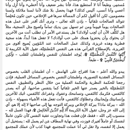
مُستمِر، وطبعاً أنا لا أستطيع هذا، فأنا بشر ضعيف وأنا أُخطيء وأنا أُزِل وأنا
أعصي وأنا أنسى، أليس كذلك؟ فهذا يحصل بلا شك لأننا لسنا ملائكة ولسنا
معصومين، لكن أنا أقول لكم أن المسألة سرها في الإخلاص، حين تكون مُخلِصاً
تتوالد الصالحات تلقائياً – بإذن الله تعالى – وترى أنك أقدر على عمل هذه
الصالحات يوماً فيوماً ومن ثم تسهل بين يديك تماماً وتُصبِح مثل السجية، مثلاً
هل تُكلَّف الآن أن تُحِب أولادك؟ هل يستدعي الأمر أن تطلب أنت من الآخرين
أن يحثوك وأن يحفزوا همتك على حب أولادك؟ لا تفعل هذا أبداً، هذه سجية
فطرية وهذه غريزة، وكذلك عمل الصالحات عند المُؤمِن يُصبِح أقوى من
الغريزة، بالإصطلاح القرآني هذه هى النفس المُطمَئِنّة، تقول الآية الكريمة
يَا
أَيَّتُهَا
النَّفْسُ
الْمُطْمَئِنَّةُ
۩، يُوجَد اطمئنان للنفس واطمئنان للقلب –
وَلَٰكِن
لِّيَطْمَئِنَّ
قَلْبِي
۩ – طبعاً.
يبدو والله أعلم – هذا اقتراح على الهامش – أن اطمئنان القلب بخصوص
المسائل العقدية التصورية، واطمئنان النفس بخصوص المسائل العملية، فإذن
رجعنا للحكمة النظرية والحكمة العملية من خلال النظر والتطبيق، النفس
المُطمَئِنّة بالخير يصدر عنها الخير تلقائياً كما يتنفس صاحبها، أي أنه يصدر
كالنَفس، فكرمك كالنَفس، وتسامحك وعفوك وغفرانك كالنَفس، حُبك للآخرين
وإنسانيتك وإيجابيتك وعطاؤك كالنَفس، فأنت تفعل هذه الأشياء بسهولة – بإذن
الله – ببركة ماذا؟ ببركة الإخلاص وببركة التوجه بها إلى صاحبها لا إله إلا هو، أي
إلى الله عز وجل، تقول الآية الكريمة
أَلَا
لِلَّهِ
الدِّينُ
الْخَالِصُ
۩، فهذا العمل لله –
منسوب إلى الله – فقط، فإن فعلت هذا وتجاوزت عقبة النفس كأن تكون عاملاً
لنفسك أو عاملاً لغيرك فوزت، وفي نهاية المطاف مَن لم يعمل لله : يستحيل أن
يعمل إلا لنفسه، ولا تقل لي أنا عملت للمجتمع، فهذا كذب لأن عملك للمجتمع