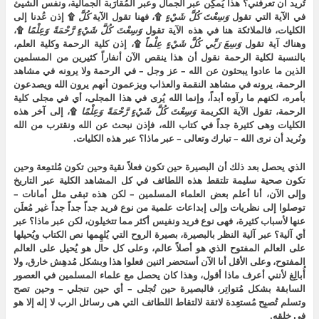
تُريد أن تعرفني؟ هذا يُمكِن عبر الجمال وعبر المُقارَبة الجمالية، ونفس الشيئ
في الآية التي تقول
وَسِعْتَ
كُلَّ
شَيْءٍ
۩، فهنا تقول الآية
كُلَّ
۩ إذن عُدنا إلى
الكليات، فالملائكة هنا في هذه الآية تقول
وَسِعْتَ
كُلَّ
شَيْءٍ
رَّحْمَةً
وَعِلْمًا
۩،
وهناك آية تقول
وَسِعَ
رَبِّي
كُلَّ
شَيْءٍ
عِلْماً
۩، إذن كلية الرحمة وكلية العلم،
بالنسبة لكلية الرحمة نقول أن هذا ينقص الآن أنفاراً كثيرين من المسلمين
الذين ما عادوا يبحثون عن الله – عز وجل – في الرحمة ولا يرونه في مشاهد
الرحمة، يرونه في مشاهد النقمة والعذاب ويزعمون أنهم يرون الله ويصدعون
بأمره، لكنهم ما رآوه أبداً، وإنما الله يُرى في هذا المجلى، أي في مجلى كلية
الرحمة، تقول الآية الكريمة
وَسِعْتَ
كُلَّ
شَيْءٍ
رَّحْمَةً
وَعِلْمًا
۩، إلى آخر هذه
الكليات وهى كثيرة جداً في كتاب الله، فإذن نبحث عن الله ونقترب من الله
ونُريد أن نرى الله – تبارك وتعالى – عبر ماذا؟ عبر هذه الكليات.
الذي يحصل بعد ذلك أن البصيرة حين تكون فعلاً نقية وحين تكون مُلتمِعة وحين
تكون صحية سليمة تلتقط هذه اللطائف في كل المشاهد الكلية عبر التاريخ
وإلى الآن، أنا أعلم بعض العلماء المسلمين – لكن هذه تبقى مثل أمانات –
توصلوا إلى نظريات وإلى إبداعات علمية من نوع فريد جداً جداً جداً غير مُعلَن
عنها لأسباب كثيرة، فهى نوع فريد ونفيس أكثر مما تتخيلون، لكن عبر ماذا؟ عبر
أي آلية؟ عبر آلية النظر بالبصيرة، بصيرة الروح التي يُلهِمها نص الكتاب ويُحيلها
على العالم المفتوح الذي هو أصلاً عالم، وعلى كل حال هو يُحيل على العالم
المفتوح، وعلى الأقل أنا الآن أستحضر اثنين فعلوا هذا وبشكل مُدهِش خارق، ولا
أُبالِغ لأنني أعرف ماذا أقول، وهذا كان يحصل مع علماء المسلمين في العصور
السابقة بشكل مُتواتِر، فالبصيرة حين تُجلى – أي حين تنجلي – وحين تصح
وتسلم تُصبِح مُستعِدة لائقة لالتقاط اللطائف التي هى رسائل الرب لا إله إلا هو
في خلقه.