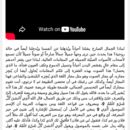
لماذا الجمال الصارخ يشلنا أحياناً ويُذهِلنا عن أنفسنا ويُدخِلنا أيضاً في حالة
روحية؟ هذا يحدث حين ترى وجهاً جميلاً جمالاً صارخاً أو صوتاً جميلاً كأن تسمع
لأصحاب الأصوات الصيّتة الجميلة في المقامات العالية، لماذا حين يقفز أحدهم
إلى مقام عالٍ يقشعر البدن أحياناً وتسيل الدموع وتكف العيون فجأة، ما الذي
يحصل؟ هذا الصوت بهذه القفزة إلى تلكم المقامات يُحاوِل أيضا أن يُنجِز
مجازه، أي مجاز الصوت وهو مثل مجاز اللغة الذي يُنجِزه المُنشئ والشاعر، فهنا
المجاز أيضاً، وكذلك عن رغبتك في أن تحتضن الطبيعة ثم لا ترتوي، أنت تقوم
بمجازك أيضاً في التحسس الجمالي، فلسفة طويلة عريضة عجيبة، كل هذا لأنه
يُشير إلى ما بعده، فالله يقول لك هذا سبيل وطريق وسيعة وعريضة للتعرف إلىّ
وللتعرف علىّ وللاقتراب مني وذلك عن طريق الجمال، قال الله
الَّذِي
أَحْسَنَ
كُلَّ
شَيْءٍ
خَلَقَهُ
۩، ومعروف من قواعد اللغة ومن بديهيات العربية أن الإسم
الموصول
الَّذِي
۩ ينبغي في الأصل أن يُستعمَل للإشارة إلى شيئ في حيز
المعرفة، أي واقع في حيز المعرفة، وهو نوع من التعريف كما أقول لك مثلاً أتى
فلان وزعم كذا، فتقول لي مَن فلان؟ فأقول لك الذي كذا وكذا، فأدلك عليه أكثر،
والله يدل على نفسه بالموصول ويقول
الَّذِي
أَحْسَنَ
كُلَّ
شَيْءٍ
خَلَقَهُ
۩، فهل