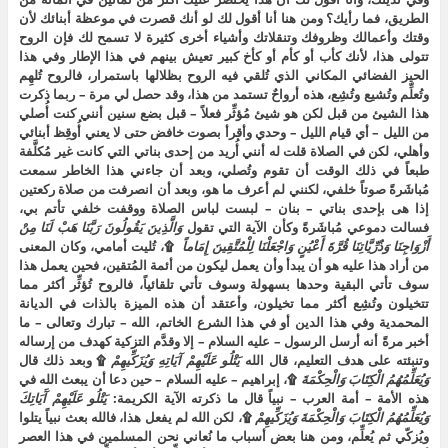
الطريق، فما رأيك؟ ومن هنا أنا أقول لك لو أنك قصرت في موعظة أبنائك لأن
وقتك وأعمالك وظروفك وتنقلاتك وأشياء أخرى كثيرة لا تسمح لك فإن الروح
تتولى هذا، لأنك كأب أو كأم أو كأخ كبير تعيش بينهم في هذا الإطار وفي هذا
الحيز الفضائي المكاني الذي تُلقي فيه الروح بظلالها باستمرار، فالروح تُلهِم
وتُعلِّم وتُشيع وتُشِع، هذه أرواحٌ تستمد من هذا، وقد حصل لي مرة – ربما ذكرت
هذا الشيئ من قبل لكن هو شيئ مُؤثِّر فعلاً – قبل بضع سنين أنني كنت أُصلي
من الليل – أي قيام الليل – وحدي وأقرأ بصوت خافض حتى لا يعني أُوقِظ أبنائي
وأهلي، لكن في الصلاة قلت له أنني أُريد من إحدى بناتي التي كانت غير مُكلَّفة
طبعاً في ذلك الوقت أن تقوم وتُصلي، وبعد أن جاءني هذا الخاطر سمعت
مُباشَرةً صوتاً خلفي، لكنني لم أعرف ما هو، وبعد أن انصرفت من صلاة ركعتين
إذا هى بإحدى بناتي – بنان – لبست لباس الصلاة ووقفت خلفي تأتم بي،
فسالت دموعي مُباشَرةً وكأن الآية التي تقول
وَالَّذِينَ
يَقُولُونَ
رَبَّنَا
هَبْ
لَنَا
مِنْ
أَزْوَاجِنَا
وَذُرِّيَّاتِنَا
قُرَّةَ
أَعْيُنٍ
وَاجْعَلْنَا
لِلْمُتَّقِينَ
إِمَاماً
۩، تُليت أمامي، وكان المعنى
من أراد هذا عليه هو أن يبدأ وأن يعمل ليكون من أئمة المُتقين، فحين يعمل هذا
سوف تأتي البقية وحدها بسهولة وسوف تأتي تلقائياً، فالروح تُؤثِّر أكثر مما
تتخيلون وتُشِع أكثر مما تخيلون، وأعتقد أن هذه الميزة بالذات في الديانة
المحمدية وفي هذا الدين أو في هذا الشرع الخاتم، الله – تبارك وتعالى – ما
أخبر مرةً أنه أرسل الرسول – عليه السلام – إلا وقدَّم التزكية كهدف من إرساله
وتنبئته على هدف التعليم، قال الله
يَتْلُو
عَلَيْهِمْ
آيَاتِهِ
وَيُزَكِّيهِمْ
۩ وبعد ذلك قال
وَيُعَلِّمُهُمُ
الْكِتَابَ
وَالْحِكْمَةَ
۩، إبراهيم – عليه السلام – حين دعا أن يبعث الله في
هذه الأمة – أمة العرب – نبياً قال ما ذكرته الآية الكريمة:
يَتْلُو
عَلَيْهِمْ
آَيَاتِكَ
وَيُعَلِّمُهُمُ
الْكِتَابَ
وَالْحِكْمَةَ
وَيُزَكِّيهِمْ
۩، لكن الله لم يفعل هذا، فالله بعث نبياً يتلوا
ويُزكّي ثم يُعلِّم، ومن هنا بعض أسباب ما نُعاني نحن المسلمين في هذا العصر