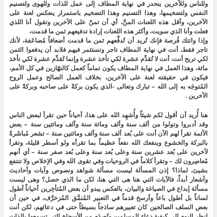
وللناس وللآخرين ينحدر في نهاية المطاف إلى عمل للذات وللهوى ولتصنيم
النفس ولتضخيمها، وهذا التصنيم وهذا التضخيم باستمرار ينعكس لعنة على
الآخرين، وأقل هذه اللعنات المنَّ، أي أن تمنّ على الآخرين وتقول أنا اللذي
فعلت وأنا الذي سويت، وأكثر هذه اللعنات إرادة تدفيعهم ثمن ما قدمت،
وإذا واتتك فُرصة فإنك تُريد أن تُدفِّعهم ثمن ما قدمت أضعافاً مُضاعَفة، لأنك
تاجر فقط، أنت في نهاية المطاف تاجر وتستثمر فيهم فلابد أن يدفعوا الثمن
لكي تربح أنت، أنت لا تُقدِّم عشرة لكي تأخذ عشرة وإنما تُقدِّم عشرة لكي تأخذ
مائة، وهذا العمل في نهاية المطاف يكون تماماً كعمل كالنهّازين في كل الأمم،
فيكون في حقيقته لعنة على الآخرين، بخلاف العمل الصالح وعمل الروح
المُتوجَه به إلى الله – تبارك وتعالى -الذي يكون بركةً على صاحبه وبركةً على
الآخرين .
هنا أُريد أن أقول لكم شيئاً وأُشهِد الله على هذا، أحياناً حين تقرأ لبعض الناس
وقد أدبروا وتولوا من ألف سنة وألف ومائة سنة وألف ومائتين سنة – بعض
الأئمة تقرأ لهم الآن أنت على بُعد ألف سنة وألف ومائتين سنة – تشعر مُباشَرةً
بالبركة والخشوع وينفعك الله نفعاً عظيماً بما تقرأه ولو أسطر قليلة، وتقرأ
لآخرين على بُعد عشرين سنة وعلى بُعد سنة وعلى بُعد صفر سنة – أي أنهم
مُعاصِرون لك – وتقرأ كلاماً في الروحيات وفي تقوى الله وفي الإخلاص ولا تنتفع
بشيئ، لماذا؟ إذن المسألة ليست مسألة شواهد ونصوص وآيات وأحاديث
وأشعار أبداً، فالآيات التي هنا هى التي هنا، لكن ما الذي حصل؟ وهى ليست
مسألة إبداع في الصياغة والبيان، بالعكس يبدو أن بعض المُتأخِرين أحياناً أطول
لساناً بل أطول باعاً وأرسخ قدماً في التعبير المُنمَّق المُزخرَّف، في حين أن
بعض السلف الصالحين كان تعبيرهم ساذجاً بسيطاً حتى في دعائهم، لكن أنت
انظر اليوم إلى كيفية دعاء المسلمين وتُصدَم من الأسجاع التي تسمعها بالذات