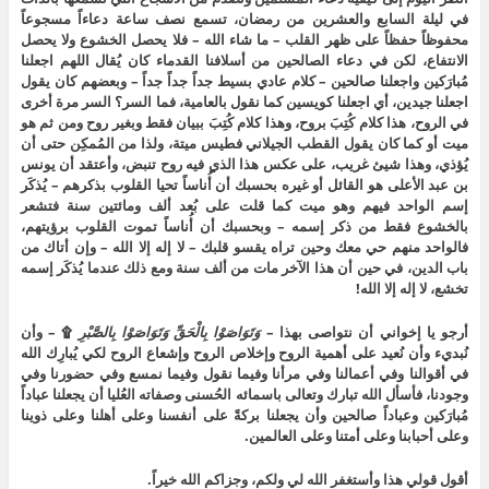
في ليلة السابع والعشرين من رمضان، تسمع نصف ساعة دعاءاً مسجوعاً
محفوظاً حفظاً على ظهر القلب – ما شاء الله – فلا يحصل الخشوع ولا يحصل
الانتفاع، لكن في دعاء الصالحين من أسلافنا القدماء كان يُقال اللهم اجعلنا
مُبارَكين واجعلنا صالحين – كلام عادي بسيط جداً جداً جداً – وبعضهم كان يقول
اجعلنا جيدين، أي اجعلنا كويسين كما نقول بالعامية، فما السر؟ السر مرة أخرى
في الروح، هذا كلام كُتِبَ بروح، وهذا كلام كُتِبَ ببيان فقط وبغير روح ومن ثم هو
ميت أو كما كان يقول القطب الجيلاني فطيس ميتة، ولذا من المُمكِن حتى أن
يُؤذي، وهذا شيئ غريب، على عكس هذا الذي فيه روح تنبض، وأعتقد أن يونس
بن عبد الأعلى هو القائل أو غيره بحسبك أن أُناساً تحيا القلوب بذكرهم – يُذكَر
إسم الواحد فيهم وهو ميت كما قلت على بُعد ألف ومائتين سنة فتشعر
بالخشوع فقط من ذكر إسمه – وبحسبك أن أُناساً تموت القلوب برؤيتهم،
فالواحد منهم حي معك وحين تراه يقسو قلبك – لا إله إلا الله – وإن أتاك من
باب الدين، في حين أن هذا الآخر مات من ألف سنة ومع ذلك عندما يُذكَر إسمه
تخشع، لا إله إلا الله!
أرجو يا إخواني أن نتواصى بهذا –
وَتَوَاصَوْا
بِالْحَقِّ
وَتَوَاصَوْا
بِالصَّبْرِ
۩ – وأن
نُبديء وأن نُعيد على أهمية الروح وإخلاص الروح وإشعاع الروح لكي يُبارِك الله
في أقوالنا وفي أعمالنا وفي مرأنا وفيما نقول وفيما نمسع وفي حضورنا وفي
وجودنا، فأسأل الله تبارك وتعالى باسمائه الحُسنى وصفاته العُليا أن يجعلنا عباداً
مُبارَكين وعباداً صالحين وأن يجعلنا بركةً على أنفسنا وعلى أهلنا وعلى ذوينا
وعلى أحبابنا وعلى أمتنا وعلى العالمين.
أقول قولي هذا وأستغفر الله لي ولكم، وجزاكم الله خيراً.