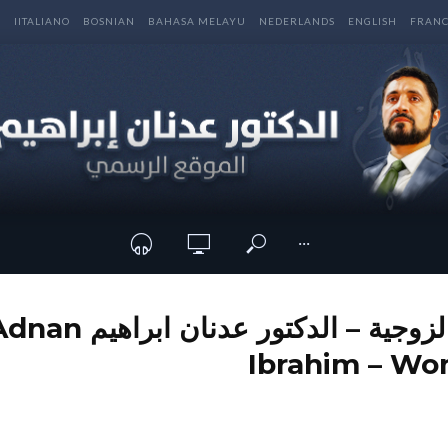
E
IITALIANO
BOSNIAN
BAHASA MELAYU
NEDERLANDS
ENGLISH
FRANC
···
حقوق المرأة الزوجية – الدكتور ع
Ibrahim – Wo