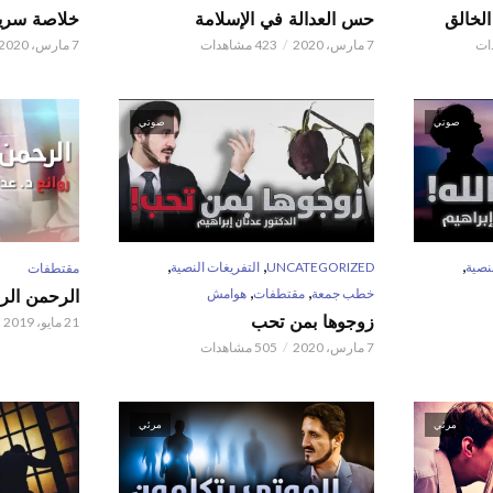
حس العدالة في الإسلامة
خلاصة سريع
7 مارس، 2020
423 مشاهدات
7 مارس، 2020
صوتي
صوتي
,
,
,
نصية
UNCATEGORIZED
التفريغات النصية
مقتطفات
,
,
خطب جمعة
مقتطفات
هوامش
الرحمن الر
زوجوها بمن تحب
21 مايو، 2019
7 مارس، 2020
505 مشاهدات
مرئي
مرئي