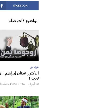
FACEBOOK
مواضيع ذات صلة
هوامش
الدكت
تحب !
10 أبريل، 2020
1٬343 مشاهدات