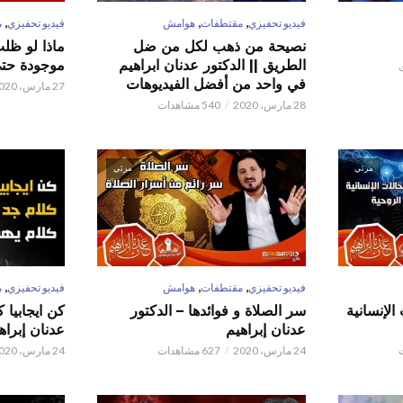
,
,
,
فيديو تحفيزي
مقتطفات
هوامش
فيديو تحفيزي
م
نصيحة من ذهب لكل من ضل
ماذا لو ظل
الطريق || الدكتور عدنان ابراهيم
موجودة حتى 
في واحد من أفضل الفيديوهات
27 مارس، 2020
28 مارس، 2020
540 مشاهدات
مرئي
مرئي
,
,
,
فيديو تحفيزي
مقتطفات
هوامش
فيديو تحفيزي
م
الإنسانية
سر الصلاة و فوائدها – الدكتور
كن ايجابيا 
عدنان إبراهيم
عدنان إبراه
24 مارس، 2020
627 مشاهدات
24 مارس، 2020