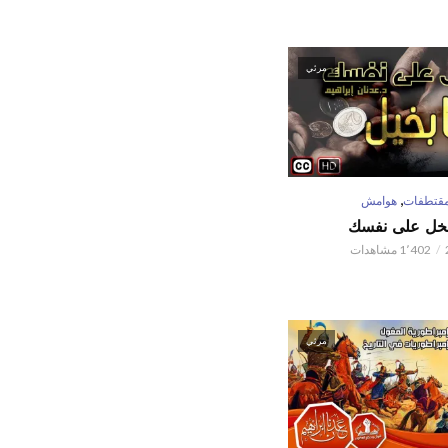
مرئي
,
قتطفات
هوامش
تبخل على نفسك
1٬402 مشاهدات
مرئي