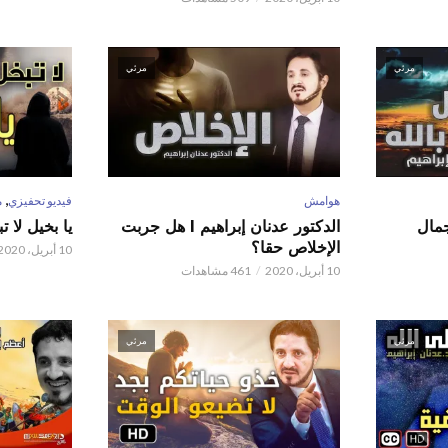
مرئي
مرئي
,
هوامش
فيديو تحفيزي
م
 عدنان إبراهيم l جمال
الدكتور عدنان إبراهيم l هل جربت
يا بخيل لا 
الإخلاص حقا؟
10 أبريل، 2020
10 أبريل، 2020
461 مشاهدات
مرئي
مرئي