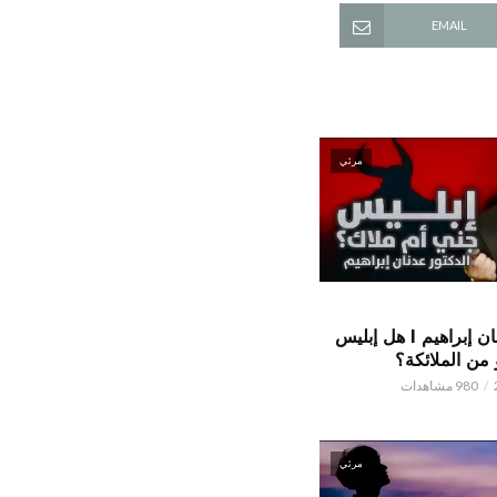
EMAIL
مرئي
الدكتور عدنان إبراهيم l هل إبليس
من الملائكة؟
980 مشاهدات
مرئي