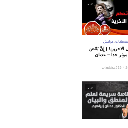
مرئي
,
قتطفات
هوامش
لاخرين! ( إِنَّ بَعْضَ
ٌ ) موثر جدا – عدنان
518 مشاهدات
مرئي