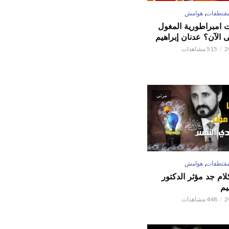
,
قتطفات
هوامش
ت امبراطورية المغول
الآن؟ عدنان إبراهيم
515 مشاهدات
مرئي
,
قتطفات
هوامش
كلام جد مؤثر الدكتور
يم
448 مشاهدات