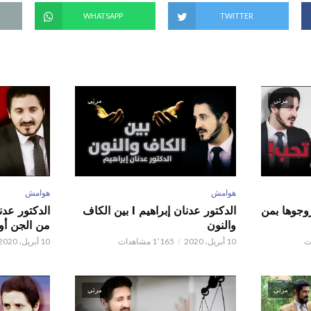
WHATSAPP
TWITTER
مرئي
مرئي
هوامش
هوامش
ور عدنان إبراهيم l زوجوها بمن
الدكتور عدنان إبراهيم l بين الكاف
والنون
من الجن أو 
10 أبريل، 2020
1٬165 مشاهدات
10 أبريل، 2020
مرئي
مرئي