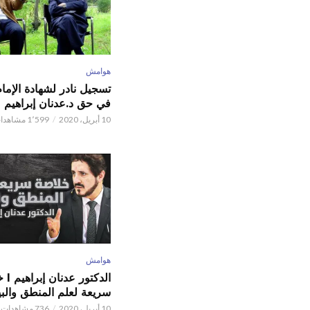
هوامش
تسجيل نادر لشهادة الإما
في حق د.عدنان إبراهيم
10 أبريل، 2020
1٬599 مشاهدات
هوامش
الدكتور
سريعة لعلم المنطق والبي
10 أبريل، 2020
736 مشاهدات