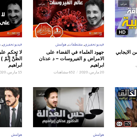
مرئي
مرئي
,
,
,
فيديو تحفيزي
مقتطفات
هوامش
فيديو تحفيزي
م
ن الايجابي
جهود العلماء في القضاء على
لا تحكم على ا
الامراض و الفيروسات – د عدنان
الظَّنِّ إِثْم
ابراهيم
ابراهيم
20 مارس، 2020
652 مشاهدات
15 مارس، 2020
مرئي
مرئي
هوامش
هوامش