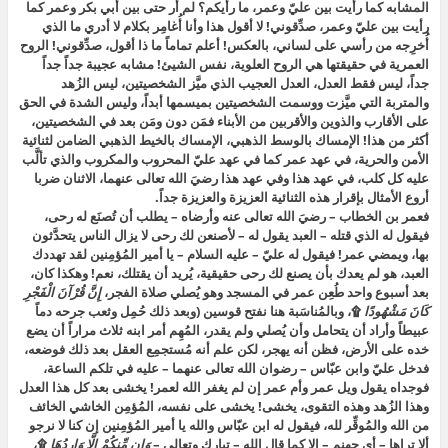
المشابه كما رأيت بين عليّ وعمر، ما رأيكم؟ لم أر حتى بين أبي بكر وعمر كما
رأيت بين عليّ وعمر، صدِّقوني! لا أقول هذا وأنا أُغامِر بكلام لا أدري ما الذي
أُخرِجه من رأسي على لساني، بالعكس! أعلم تماماً ما
ذا أقول، صدِّقوني! الروح
العمرية في حقيقتها هي الروح العلوية، نفس الشيئ! مشابه عجيبة جداً جداً
جداً، ليس فقط العدل، العدل العجيب الذي ميَّز الشخصيتين، ليس الزُهد
والمتربة التي ميَّزت ووسمت الشخصيتين بميسمها أبداً، وليس الشدة في الحق
على الأقارب والذوين والأقربين من الأبناء فمَن دون ومَن بعد في الشخصيتين،
أكثر من هذا! الإمساك بالوسط الذهبي، الإمساك بالخيط الذهبي الضامن لثنائية
الأمن والحرية، في عهد عمر كما في عهد عليّ المحروب والمكروب والذي تألَّب
عليه كل كلب، في عهد هذا وفي عهد هذا رضيَ الله تعالى عنهما، الاثنان ضربا
أروع الأمثال بإقرار هذه الثنائية العزيزة والعزيزة جداً.
فعمر بن الخطاب – رضيَ الله تعالى عنه وأرضاه – يطلب أن تُصنَع له رحى،
فيقول له الذي قتله – العبد يقول له – لأصنعن لك رحى لا يزال الناس يتحدَّثون
بها، ويمضي عمر! فيقول له عليّ – عليه السلام – يا أمير المُؤمِنين لقد تهددك
العبد، هو لم يعدك بأن يصنع لك رحى حقيقية، يُريد أن يقتلك، نعم! وهكذا كان،
بعد أسبوع واحد طُعِن عمر في المسجد وهو يُصلي صلاة الفجر،
إِنَّ قُرْآنَ الْفَجْرِ
كَانَ مَشْهُودًا
۩
، وبالمُناسَبة هنا نفتح قوسين (وبعد ذلك حُمِل وثعب جرحه دماً
عبيطاً وأراد أن يتحامل وأن يُصلي ولم يقدر، المُهِم أمر ابنه ثلاث مراراً أن يضع
خده على الأرض، فظن أنه يهجر، لكن علم أنه مُستجمِع العقل بعد ذلك فوضعه،
فدخل عليّ وابن عبّاس – رضوان الله تعالى عنهما – عليه في تلكم الساعة،
فوجداه يقول ويل عمر وأم عمر إن لم يغفر الله لعمر! يخشى بعد كل هذا العدل
وهذا الزُهد وهذه التقوى، يخشى! يخشى على نفسه، المُؤمِن الخاشي الخائف
من الله والمُوقِّر لله، فيقول له ابن عبّاس والله يا أمير المُؤمِنين إن كنا لا نرجو
ألا تراها – أي جهنم – إلا كما قال الله – تبارك وتعالى –
وَإِن مِّنكُمْ إِلَّا وَارِدُهَا
۩
،