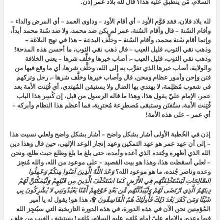
السلام، مَن ينطبق عليه هذا؟ قال لله بلاد عمر إذن.
لله بلاد فلان، فقد قوَّم الأود – أي أقام الأود – وداوى العمد – أي المرض والداء –
وأقام السُنة – قال وأقام السُنة، عمر لم يكن ضد محمد، ولا ضد سُنة محمد أبداً،
وإنما أقام سُنة محمد، وأقام السُنة – وخلَّف البدعة – هذا في نهج البلاغة –
وذهب نقي الثوب، قليل العيب – قال ذهب نقي الثوب، ما أحسن هذه المدحة!
وذهب نقي الثوب، قليل العيب -، أصاب خيرها وخلَّف شرها – يعني الخلافة
والولاية، أصاب خيرها الذي تقرَّب به إلى الله، وخلَّف شرها، أي ما وقع فيها من
فتن وإحن وأمور عظام ومحن، قال وأصاب خيرها وخلَّف شرها -، رحل وتركهم
في شعوب مُظلِمة، لا يهتدي بها الضال ولا يستيقن المُهتدي، أي فُتِنت الأمة بعد
عمر، الإمام عليّ يقول هذا، وهذا ما قاله الرسول من قبل،
إن كُسِر هذا الباب
فُتِنت الأمة
، ستُفتَن وستبقى مُصطرِعة مُحترِبة، فما أعظم هذا النظام وأبركه –
أي عمر – على هذه الأمة!
إذن في الخُطبة الأولى أشار بشكل واضح – أشار بشكل واضح ولعلي نسيت هذا
– إلى أن عهد عمر هو عهد التمكين وعهد إنجاز الوعد الإلهي، حين قال
وهذا دين
الله الذي أظهره وجُنده الذي أعده وأمده، حتى بلغ ما بلغ وطلع حيث طلع، ونحن
– لعلي أسقطت هذا، وهذا هو بيت القصيد – على موعود من الله، والله مُنجِز
وعده وناصر جُنده،
ما هو موعود الله؟
وَعَدَ اللَّهُ الَّذِينَ آمَنُوا مِنكُمْ وَعَمِلُوا
الصَّالِحَاتِ لَيَسْتَخْلِفَنَّهُم فِي الأَرْضِ كَمَا اسْتَخْلَفَ الَّذِينَ مِن قَبْلِهِمْ وَلَيُمَكِّنَنَّ لَهُمْ
دِينَهُمُ الَّذِي ارْتَضَى لَهُمْ وَلَيُبَدِّلَنَّهُم مِّن بَعْدِ خَوْفِهِمْ أَمْنًا يَعْبُدُونَنِي لا يُشْرِكُونَ بِي
شَيْئًا وَمَن كَفَرَ بَعْدَ ذَلِكَ فَأُولَئِكَ هُمُ الْفَاسِقُونَ
۩
، هذا هو! يقول له يا أمير
المُؤمِنين نحن الآن في هذه الدورة، في هذه الدورة التاريخية التي سيُنجِز الله
فيها وعده، والإمام عليّ إمام مُلهَم عليه السلام، مُلهَم! يستشف الغيب من خلف