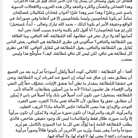
فلقائل أن يقول ولسائل أن يسأل إذا كان الأمر كذلك فلِمَ كل هذا الاحتراب
وهذا التضاغن والشنآن والكره والحقد والآن هذه الحروب والاقتتالات الدموية
باسم عمر وعليّ؟ وهذا عمر وهذا عليّ! أخوان مُتحابان مُتكامِلان مُتصالِحان
تماماً، لم يكونا مُتخاصِمين وليسا بمُتخاصِمين إلا في أذهاننا وفي تصوراتنا، في
الواقع وحقيقة الأمر لم يكونا كذلك – بحمد الله تبارك وتعالى – أبداً، مُستحيل!
لكن لِمَ هما مُتخاصِمان؟ أنا أقول لكم بكلمة واحدة بسبب آفتنا، نحن أمة
أصابتها آفة ولا تزال تنخر في عظامها، آفة المُطابَقة، آفة التنافي، وما العلاقة
بين المُطابَقة والتنافي؟ صدِّقوني في نظري المُطابَقة هي التنافي، بعض الناس
يُقابِل بين المُطابَقة والتنافي، يقول المُطابَقة في مُقابِل التنافي، كلا! في نظري
كل مُطابَقة هي تنافٍ، لكن ليس كل تنافٍ مُطابَقة، كيف؟ سأُوضِّح هذا وليس
بصعب.
آفتنا – أي المُطابَقة – كالتالي، نُثبِت أصلاً ونُقرِّر أُنموذجاً ثم نُريد بعد من الجميع
أن يتطابق معه، إن ضاق عنه أبيناه، إن اتسع عنه كفرناه، نُريد المُطابَقة، ونحن
في عشقنا للمُطابَقة بمقدار ما نظن أننا نعشق الإثبات، نتشوَّف حقاً إلى النفي
وإلى الإقصاء، هل تعلمون لماذا؟ لأنه ما من أصيلين يتطابقان، الأصالة تأبى
المُطابَقة، يستحيل! حين تكون أنت أصيلاً في بابك وأنا أصيلاً في بابي لا يُمكِن
أن نتطابق، نتفق ولا نتطابق، لأن الأصالة تعني ماذا؟ التفرد، تعني التفرد،
التوحد، والإبداع، هذا معنى الأصالة! عكس الأصالة ماذا؟ الزيف، التقليد،
والمرآوية، الزيف والمرآوية! أن تكون صورة مرآوية، ولا يُمكِن أن تكون مرآوياً
إلا وأنت صورة، ظلال فقط وانعكاسات! ليس لك وجود حقيقي شاخص، فالذي
يطلب المُطابَقة التامة إنما يُؤكِّد نفي كل ما عدا النموذج بالكامل، هو يُريد
نموذجاً واحداً يبقى يتيماً، ويُريد من الآخرين أن يكونوا ظلالاً وصوراً مرآوية
ووجودات زائفة لا معنى لها، لا قوام لها، ولا أصالة فيها.