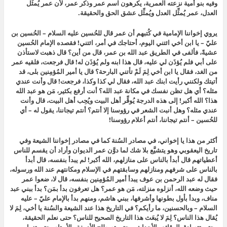
وفيه بنو أُمية نزعته العمرية، يكرهون اسم عمر وذكر عمر، لأن عمر يُمثِّل
العدل، عمر يُمثِّل العدل ويُمثِّل عشق الحق والحقيقة.
يروي إخواننا الإمامية في كُتبهم أن عمر قال للحُسين عليه السلام – الحُسين بن
عليّ – يا ابن أخي ائتني اليوم، أحتاجك في أمر، ائتني! فقصده الإمام الحُسين
عشيةً، فألفى في الطريق عبد الله بن عمر، قال من أين؟ قال ذهبت لاستأذن
على أبي فلم يُؤذَن لي عليه، قال هذا ابنه ولم يُؤذَن له! قال فرجعت، فلقيه عمر
من الغد، فقال يا ابن أخي لِمَ لَمْ تأتني البارحة؟ قال يا أمير المُؤمِنين بلى، قد
أتيتك ولكنني رأيت ابنك عبد الله، فقال لي كذا وكذا، فرجعت! قال وأنت عندي
مثله؟ أي هل تظن نفسك في مكانة عبد الله؟ أنت أرفع بكثير، مَن هو عبد الله
هذا؟ الله أكبر! إلى هذه الدرجة يُوقِّر أهل البيت ويُحِب أهل البيت، قال وأنت
عندي مثله؟ وهل أنبت الشعر في رؤوسنا إلا أنتم؟ أنتم تيجاننا، يقول له – أي
للحُسين – أنتم تيجاننا، أنتم أعلام رؤوسنا!
أكثر من هذا يا إخواني، في مصادر السُنة كما في مصادر إخواننا الشيعة وفي
تاريخ اليعقوبي وهو يتشيَّع بلا شك لما دوَّن عمر الديوان وأراد أن يقسم للناس
أعطياتهم قال أبدأ بالناس على منازلهم، الله أكبر! لم يبدأ بنفسه، قال أبدأ
بالناس على شرفهم ومنازلهم وسابقتهم في الإسلام ومكانتهم عند الله ورسوله،
فقال له عبد الرحمن بن عوف يبدأ أمير المُؤمِنين بنفسه، قال لا، ضعوا عمر
حيث وضعه الله، أنزلوه منزلته، مَن هو عمر؟ هل تعرفون بدأ بمَن؟ بدأ ببني عبد
مناف، وبدأ بأول بطونها وأشرفها، ببني هاشم، ومنهم بدأ بالإمام عليّ – عليه
السلام – وبالحسنين، ما رأيكم؟ في التاريخ هذا عند الشيعة والسُنة يا أخي، لِمَ لا
يُقال هذا الناس؟ لِمَ لا يُبعَث هذا التاريخ الصحيح للناس؟ حتى نعلم الحقيقة،
وحتى تتصادق الوقائع والأحداث، وحتى تصطلح الأدمغة والأوهام، حتى تزول