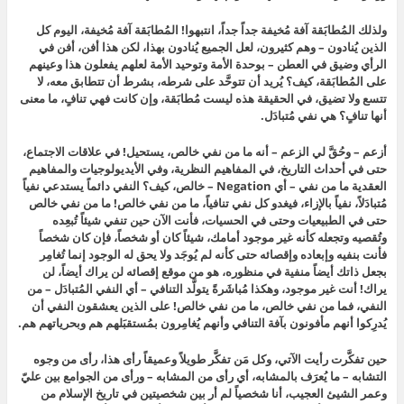
ولذلك المُطابَقة آفة مُخيفة جداً جداً، انتبهوا! المُطابَقة آفة مُخيفة، اليوم كل
الذين يُنادون – وهم كثيرون، لعل الجميع يُنادون بهذا، لكن هذا أفن، أفن في
الرأي وضيق في العطن – بوحدة الأمة وتوحيد الأمة لعلهم يفعلون هذا وعينهم
على المُطابَقة، كيف؟ يُريد أن تتوحَّد على شرطه، بشرط أن تتطابق معه، لا
تتسع ولا تضيق، في الحقيقة هذه ليست مُطابَقة، وإن كانت فهي تنافٍ، ما معنى
أنها تنافٍ؟ هي نفي مُتبادَل.
أزعم – وحُقَّ لي الزعم – أنه ما من نفي خالص، يستحيل! في علاقات الاجتماع،
حتى في أحداث التاريخ، في المفاهيم النظرية، وفي الأيديولوجيات والمفاهيم
العقدية ما من نفي – أي Negation – خالص، كيف؟ النفي دائماً يستدعي نفياً
مُتبادَلاً، نفياً بالإزاء، فيغدو كل نفي تنافياً، ما من نفي خالص! ما من نفي خالص
حتى في الطبيعيات وحتى في الحسيات، فأنت الآن حين تنفي شيئاً تُبعِده
وتُقصيه وتجعله كأنه غير موجود أمامك، شيئاً كان أو شخصاً، فإن كان شخصاً
فأنت بنفيه وإبعاده وإقصائه حتى كأنه لم يُوجَد ولا يحق له الوجود إنما تُغامِر
بجعل ذاتك أيضاً منفية في منظوره، هو من موقع إقصائه لن يراك أيضاً، لن
يراك! أنت غير موجود، وهكذا مُباشَرةً يتولَّد التنافي – أي النفي المُتبادَل – من
النفي، فما من نفي خالص، ما من نفي خالص! على الذين يعشقون النفي أن
يُدرِكوا أنهم مأفونون بآفة التنافي وأنهم يُغامِرون بمُستقبَلهم هم وبحرياتهم هم.
حين تفكَّرت رأيت الآتي، وكل مَن تفكَّر طويلاً وعميقاً رأى هذا، رأى من وجوه
التشابه – ما يُعرَف بالمشابه، أي رأى من المشابه – ورأى من الجوامع بين عليّ
وعمر الشيئ العجيب، أنا شخصياً لم أر بين شخصيتين في تاريخ الإسلام من