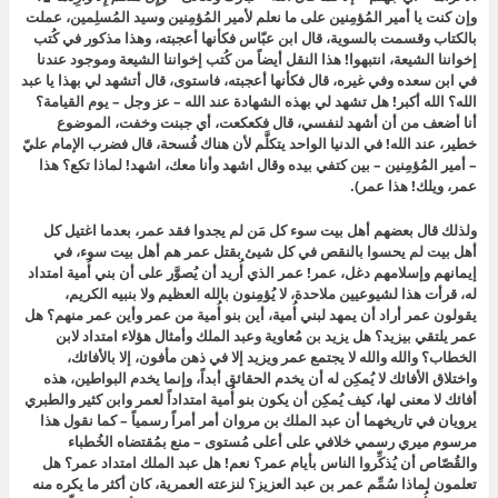
وإن كنت يا أمير المُؤمِنين على ما نعلم لأمير المُؤمِنين وسيد المُسلِمين، عملت
بالكتاب وقسمت بالسوية، قال ابن عبّاس فكأنها أعجبته، وهذا مذكور في كُتب
إخواننا الشيعة، انتبهوا! هذا النقل أيضاً من كُتب إخواننا الشيعة وموجود عندنا
في ابن سعده وفي غيره، قال فكأنها أعجبته، فاستوى، قال أتشهد لي بهذا يا عبد
الله؟ الله أكبر! هل تشهد لي بهذه الشهادة عند الله – عز وجل – يوم القيامة؟
أنا أضعف من أن أشهد لنفسي، قال فكعكعت، أي جبنت وخفت، الموضوع
خطير، عند الله! في الدنيا الواحد يتكلَّم لأن هناك فُسحة، قال فضرب الإمام عليّ
– أمير المُؤمِنين – بين كتفي بيده وقال اشهد وأنا معك، اشهد! لماذا تكع؟ هذا
عمر، ويلك! هذا عمر).
ولذلك قال بعضهم
أهل بيت سوء كل مَن لم يجدوا فقد عمر
، بعدما اغتيل كل
أهل بيت لم يحسوا بالنقص في كل شيئ بقتل عمر هم أهل بيت سوء، في
إيمانهم وإسلامهم دغل، عمر! عمر الذي أُريد أن يُصوَّر على أن بني أُمية امتداد
له، قرأت هذا لشيوعيين ملاحدة، لا يُؤمِنون بالله العظيم ولا بنبيه الكريم،
يقولون
عمر أراد أن يمهد لبني أُمية
، أين بنو أُمية من عمر وأين عمر منهم؟ هل
عمر يلتقي بيزيد؟ هل يزيد بن مُعاوية وعبد الملك وأمثال
هؤلاء امتداد لابن
الخطاب؟ والله والله لا يجتمع عمر ويزيد إلا في ذهن مأفون، إلا بالأفائك،
واختلاق الأفائك لا يُمكِن له أن يخدم ال
حقائق أبداً، وإنما يخدم البواطين، هذه
أفائك لا معنى لها، كيف يُمكِن أن يكون بنو أُمية امتداداً لعمر وابن كثير والطبري
يرويان في تاريخهما أن عبد الملك بن مروان أمر أمراً رسمياً – كما نقول هذا
مرسوم ميري رسمي خلافي على أعلى مُستوى – منع بمُقتضاه الخُطباء
والقُصّاص أن يُذكِّروا الناس بأيام عمر؟ نعم! هل عبد الملك امتداد عمر؟ هل
تعلمون لماذا سُمِّم عمر بن عبد العزيز؟ لنزعته العمرية، كان أكثر ما يكره منه