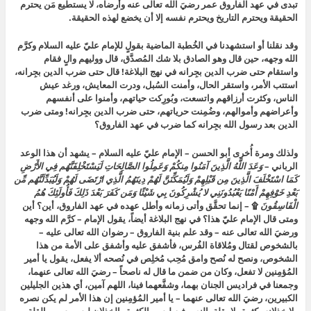
تبدى في عهد الفاروق عمر رضيَ الله تعالى عنه وأرضاه، لا يستطيع مَن يحترم
الحقيقة ويحترم التاريخ ويحترم نفسه إلا أن يخضع لهذه الحقيقة.
وقد نقلنا أو استشهدنا في الخُطبة الماضية بقولٍ للإمام عليّ عليه السلام وكرَّم
الله وجهه، حين قال وهو الصادق بلا شك المُصدَّق، قال
ووليهم والٍ فقام
واستقام حتى ضرب الدين بجِرانه
في نهج البلاغة! قال
حتى ضرب الدين بجِرانه
،
استتب الأمر، واستقر الحال، وأمنت السُبل، ودرت المعايش، ورغد عيش
الناس، وكثرت أرزاقهم واتسعت، وبُورِكت حياتهم، وأمنوا على أنفسهم
وأعراضهم وأموالهم، وضُمِنت حرياتهم،
حتى ضرب الدين بجِرانه!
ومتى ضرب
الدين بعد رسول الله بجِرانه كما ضرب في عهد الفاروق؟
ولذلك ومرة أُخرى أبو الحسن – الإمام عليّ عليه السلام – يشهد أن هذا الوعد
الرباني –
وَعَدَ اللَّهُ الَّذِينَ آمَنُوا مِنكُمْ وَعَمِلُوا الصَّالِحَاتِ لَيَسْتَخْلِفَنَّهُم فِي الأَرْضِ
كَمَا اسْتَخْلَفَ الَّذِينَ مِن قَبْلِهِمْ وَلَيُمَكِّنَنَّ لَهُمْ دِينَهُمُ الَّذِي ارْتَضَى لَهُمْ وَلَيُبَدِّلَنَّهُم مِّن
بَعْدِ خَوْفِهِمْ أَمْنًا يَعْبُدُونَنِي لا يُشْرِكُونَ بِي شَيْئًا وَمَن كَفَرَ بَعْدَ ذَلِكَ فَأُولَئِكَ هُمُ
الْفَاسِقُونَ
۩
– إنما تحقَّق وأتى زمانه وأطل عهده في عهد الفاروق، أين؟ أين
ومتى قال الإمام عليّ هذا؟ في نهج البلاغة أيضاً، يقول الإمام – كرَّم الله وجهه
ورضيَ الله تعالى عنه – وقد علم بنية الفاروق – رضوان الله تعالى عليه –
بالشخوص لقتال ومُلاقاة الفُرس، فأشفق عليه وأشفق على الأمة من هذا
الشخوص، ونصح له نُصح وامق مُحِب مُخلِص في نُصحه ألا يفعل، يقول
يا أمير
المُؤمِنين لا تفعل
، وكان من ضمن ما قال له ناصحاً – رضيَ الله تعالى عنهما،
وجمعنا في فراديس الجنان بهما، وشفَّعهما فينا، اللهم آمين، أي هذين الجليلين
الكبيرين، رضيَ الله تعالى عنهما –
يا أمير المُؤمِنين إن هذا الأمر لم يكن نصره
ولا خذلانه بكثرة ولا بقلة
، النصر فيه ليس بالكثرة والخذلان ليس بسبب القلة،