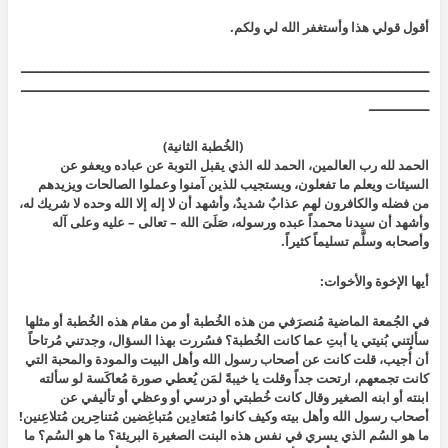
أقول قولي هذا وأستغفر الله لي ولكم.
ــــــــــــــــــــــــــــــــــــــــــــــــــــــــــــــــــــــــــــــــــــــــــــــــــــــ
ــــــــــــــــــــــــــــــــــــــــــــــــــــــــــــــــــــــــــــــــــــــــــــــــــــــ
ـــــــــــــــ
(الخُطبة الثانية)
الحمد لله رب العالمين، الحمد لله الذي يقبل التوبة عن عباده ويعفو عن
السيئات ويعلم ما تفعلون، ويستجيب للذين آمنوا وعملوا الصالحات ويزيدهم
من فضله والكافرون لهم عذابٌ شديدٌ، وأشهد أن لا إله إلا الله وحده لا شريك له،
وأشهد أن سيدنا محمداً عبده ورسوله، صَلَىَ الله – تعالى – عليه وعلى آله
وأصحابه وسلَّم تسليماً كثيراً.
أيها الإخوة والأخوات:
في الجُمعة الماضية مُنصرَفي من هذه الخُطبة أو من مقام هذه الخُطبة أو مثلها
سألتني بُنيتي يا أبتِ عما كانت الخُطبة؟ فسُررت بهذا السؤال، وجدتني مُرتاحاً
أن أُجيب، قلت كانت عن أصحاب رسول الله وأهل البيت والمودة والمحبة التي
كانت تجمعهم، ارتحت جداً وقلت يا خيبةً لمَن يُعطي صورة مُعاكَسة لو سألته
ابنته أو ابنه الصغير وقال كانت خُطبتي أو درسي أو وعظي أو تأليفي عن
أصحاب رسول الله وأهل بيته وكيف كانوا مُتعادِين مُتباغِضين مُتناحِرين مُتلاعِنين!
ما هو السُم الذي يسري في نفس هذه البنت الصغيرة البريئة؟ ما هو السُم؟ ما