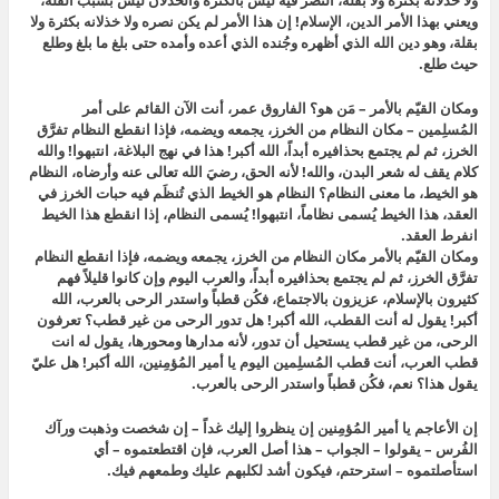
ويعني بهذا الأمر الدين، الإسلام!
إن هذا الأمر لم يكن نصره ولا خذلانه بكثرة ولا
بقلة، وهو دين الله الذي أظهره وجُنده الذي أعده وأمده حتى بلغ ما بلغ وطلع
حيث طلع.
ومكان القيّم بالأمر – مَن هو؟ الفاروق عمر، أنت الآن القائم على أمر
المُسلِمين – مكان النظام من الخرز، يجمعه ويضمه، فإذا انقطع النظام تفرَّق
الخرز، ثم لم يجتمع بحذافيره أبداً،
الله أكبر! هذا في نهج البلاغة، انتبهوا! والله
كلام يقف له شعر البدن، والله! لأنه الحق، رضيَ الله تعالى عنه وأرضاه، النظام
هو الخيط، ما معنى النظام؟ النظام هو الخيط الذي تُنظَم فيه حبات الخرز في
العقد، هذا الخيط يُسمى نظاماً، انتبهوا! يُسمى النظام، إذا انقطع هذا الخيط
انفرط العقد.
ومكان القيّم بالأمر مكان النظام من الخرز، يجمعه ويضمه، فإذا انقطع النظام
تفرَّق الخرز، ثم لم يجتمع بحذافيره أبداً، والعرب اليوم وإن كانوا قليلاً فهم
كثيرون بالإسلام، عزيزون بالاجتماع، فكُن قطباً واستدر الرحى بالعرب،
الله
أكبر! يقول له أنت القطب، الله أكبر! هل تدور الرحى من غير قطب؟ تعرفون
الرحى، من غير قطب يستحيل أن تدور، لأنه مدارها ومحورها، يقول له انت
قطب العرب، أنت قطب المُسلِمين اليوم يا أمير المُؤمِنين، الله أكبر! هل عليّ
يقول هذا؟ نعم،
فكُن قطباً واستدر الرحى بالعرب.
إن الأعاجم يا أمير المُؤمِنين إن ينظروا إليك غداً – إن شخصت وذهبت ورآك
الفُرس – يقولوا – الجواب – هذا أصل العرب، فإن اقتطعتموه – أي
استأصلتموه – استرحتم، فيكون أشد لكلبهم عليك وطمعهم فيك.