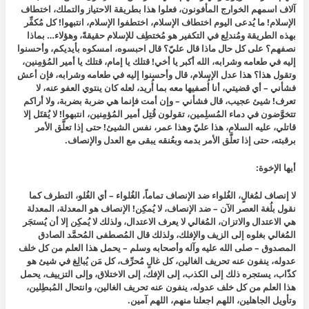
آلاف اسمهم الخوارج المأفونون، فعلوا هذا بطريقة الاحتياز والتملك، اختطاف
الإسلام! ما يُدعى اليوم اختطاف الإسلام، اختطفوا الإسلام، انتبهوا! كل مُكفِّر
بهذه الطريقة ومُندلِع في التكفير هو مُختطِف للإسلام حقيقةً، وهؤلاء… بماذا
نصفهم؟ على كل حال ماذا قال عليّ؟ قال احبسوه، امسكوه بأيديكم، وأحسنوا
إليه في طعامه وشرابه، الله أكبر يا أخي! قتلك يا إمام، قتلك يا أمير المُؤمِنين،
وتقول هذا؟ هذا عدل الإسلام، قال وأحسنوا إليه في طعامه وشرابه، فإن أعش
فشأني – أي قضيتي، أنا أُصفيها معه بما أُريد، لعله كان ينتوي العفو عنه، لا
تعرف! شيئ عجيب، قال فشأني – وإن أمت فإنما هي ضربة بضربة، ولا أراكم
تتخوَّضون في دماء المُسلِمين، تقولون قُتِل أمير المُؤمِنين، انتبهوا! لا يُقتَل إلا
قاتلي، عليه السلام، هذا عليّ وهذا عمر، نفس الشيئ! حتى إذا تعلَّق الأمر
برقبته، حتى إذا تعلَّق الأمر بدمه وبعُنقه يبقى مع العدل والإنصاف.
أيها الإخوة:
لا إنصاف لمُغالٍ، الغُلواء ضد الإنصاف تماماً، الغُلواء – أي الغُلو، التطرف كما
نقول بلُغة العصر الآن – ضد الإنصاف، لا يُمكِن! الإنصاف هو المعدلة، المعدلة
هي الاعتدال والاتزان، المُغالي لا يعرف الاعتدال، ولذلك لا يُمكِن إلا أن يُستجَر
المُغالي بغلوه إلى الزيف والإفلك، ولذلك قال المُصطفى المُحمَّد الصادق
المصدوق – صلى الله عليه وآله وأصحابه وسلم –
يحمل هذا العلم من كل خلف
عدوله، ينفون عنه تحريف الغالين، كل غالٍ مُحرِّف، كل مَن يُبالِغ في شيئ هو
كذّاب، يستجره ذلك إلى الكذب، إلى الإفك، إلى الاختلاق، وإلى التزييف، يحمل
هذا العلم من كل خلف عدوله، ينفون عنه تحريف الغالين، وانتحال المُبطِلين،
وتأويل الجاهلين،
اللهم اجعلنا منهم، اللهم آمين.