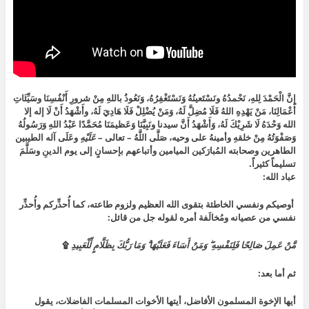
إِنَّ الْحَمْدَ لِلهِ، نَحْمدُهُ ونَسْتَعينُهُ وَنَسْتَغْفِرُهُ، وَنَعُوذُ باللهِ مِنْ شرورِ أَنْفُسِنَا وسَيِّئَاتِ
أَعْمَالِنَا، مَنْ يَهْدِهِ اللهُ فَلَا مُضِلَّ لَهُ، وَمَنْ يُضْلِلْ فَلَا هَادِيَ لَهُ، وأَشْهَدُ أَنْ لَا إله إلا
الله وَحْدَهُ لَا شَرِيْكَ لَهُ، وَأَشْهَدُ أَنَّ سيدنا ونَبِيَّنَا وَعَظيمَنَا مُحَمَّدًا عَبْدُ اللهِ وَرَسُولُهُ
وَصَفْوَتُهُ مِنْ خلقهِ وأمينهُ على وحيه، صَلَّى اللَّهُ – تعالى –
عَلَيْهِ
وعَلَى آله الطيبين
الطاهرين وصحابته المُبارَكين الميامين وأتباعهم بإحسانٍ إلى يوم الدينِ وسَلَّمَ
تسليماً كثيراً.
عباد الله:
أوصيكم ونفسي الخاطئة بتقوى الله العظيم ولزوم طاعته، كما أُحذِّركم وأُحذِّر
نفسي من عصيانه ومُخالَفة أمره لقوله جل من قائل:
مَّنْ عَمِلَ صَالِحًا فَلِنَفْسِهِ ۖ وَمَنْ أَسَاءَ فَعَلَيْهَا ۗ وَمَا رَبُّكَ بِظَلَّامٍ لِّلْعَبِيدِ
۩
ثم أما بعد:
أيها الإخوة المسلمون الأفاضل، أيتها الأخوات المسلمات الفاضلات، يقول