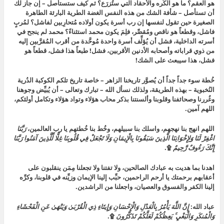
هو العقم؟ ما هو الكُره
والأحقاد التي ستُزرَع؟ ثم كيف ستستأصل – إن جاز لك
أن تستأصل – شأفة الشك من هذه النفس الغضة الطرية البارئة الطاهرة
الصغيرة حين تقول لنفسها إن رب أسرة يكون أولاده مُتحارِبين لفاشل؟ لمُربٍ
فاشل، وقطعاً هو ناقص ومُقصِّر، فلِمَ يكون محمد استثناءً؟ محمد لم ينجح في
أسرته الداخلية، فشل أن يُؤلِّف أسرة واحدة مُوحَّدة من أقرب المُقرَّبين إليه
من ذوي قراباته وأصحابه الأدنين الأقربين، فشل!
طبعاً هذا فشل، قطعاً هو
فشل، هذا سيبعث على الشك!
خُطة سوء جداً جداً أن يُصوَّر تاريخنا الزاهر – خاصة تاريخ تلكم الكوكبة الدُرية
النُخبوية – بهذه الطريقة، ولذلك نسأل الله – تبارك وتعالى – أن يُبيِّض وجوهنا
وغُررنا وصحائفنا وقلوبنا وألسنتنا بذكر محاب هؤلاء وتواد هؤلاء وتكامل أولئكم،
اللهم آمين.
اللهم انهج بنا نهجهم، واسلك بنا سبيلهم، وخُط بنا خُطتهم يا رب العالمين،
رَبَّنَا
اغْفِرْ لَنَا وَلِإِخْوَانِنَا الَّذِينَ سَبَقُونَا بِالْإِيمَانِ وَلَا تَجْعَلْ فِي قُلُوبِنَا غِلًّا لِّلَّذِينَ آمَنُوا رَبَّنَا
إِنَّكَ رَءُوفٌ رَّحِيمٌ
۩.
اهدنا بما هديت به عبادك الصالحين، ولا تفتنا ولا تجعلنا مِمَن ينقلبون على
أعقابهم برحمتك يا أرحم الراحمين، حبِّب إلينا الإيمان وزيِّنه في قلوبنا، وكرِّه
إلينا الكفر والفسوق والعصيان، واجعلنا من الراشدين.
عباد الله:
إِنَّ اللَّهَ يَأْمُرُ بِالْعَدْلِ وَالْإِحْسَانِ وَإِيتَاءِ ذِي الْقُرْبَىٰ وَيَنْهَىٰ عَنِ الْفَحْشَاءِ
وَالْمُنكَرِ وَالْبَغْيِ ۚ يَعِظُكُمْ لَعَلَّكُمْ تَذَكَّرُونَ
۩.