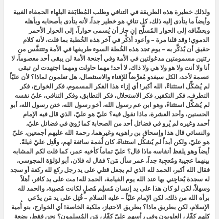
ولذلك خطيرة هذه الطريقة في التنافي وطلب المُطابَقة البلهاء الحمقاء الغبية
وأيضاً ما يتأدى إليه ذلك، كل تنافٍ هو خطير جداً، لأنه يتأدى بأصحابه وبأهله
وبعشّاقه إلى الحوار المُسلَّح إن جاز أن يُسمى حواراً، إلى الحوار الأحمر
الدموي! وقد قلنا مرة – وأعود أُذكِّر في آخر هذه الخُطبة بما قلت، لأنه كلام
حقيق أن يُذكَّر به – يوم تجد هذه الخُطة السوء طريقها في الأمة وتتنفَّس من
رئتين مسمومتين مدغولتين في الأمة وفي أجنحة الأمة لن يبقى أحد معصوماً، لا
أنا ولا أنت ولا هو ولا هي ولا ذاك، لا أحد! مهما حاولت ومهما اجتهدت لن تبقى
عصمة لأحد، الكل سيغدو مُعرَّضاً للإفناء والاستئصال، هل تعلمون لماذا؟ لأن عليّاً
لم يُشكِّل استثناءً، الله أكبر! أي إزاء هذا الفكر المسموم، فكر الخوارج، فكر
التطرف، فكر التكفير، فكر الاستحلال، فكر التطابق، وفكر التنافي، عليّ نفسه
لم يُشكِّل استثناءً، وهو ابن عم رسول الله، أخو رسول الله، ختن رسول الله، أبو
الحسنين، وأحد العشرة، ماذا نقول فيه؟ عليّ هو عليّ، الذي قال فيه الإمام
أحمد وغيره
لم يُرو في فضائل أحد من الصحابة كما رُويَ في فضائل عليّ
،
والنسائي قال هذا وإسحاق بن راهويه وغيرهما، رحمة الله عليهم أجمعين، عليّ
هو عليّ، ولكن أبداً لم يُشكِّل استثناءً، كان لُقمة سائغة لهم، وقُتِل عليّ غيلةً.
أيضاً وهو يلفظ أنفاسه ماذا قال؟ عليّ تماماً كأخيه عمر، كما قلت لكم المشابه
بينهما عجيبة ومُعجِبة جداً، عمر سأل مَن؟ فقال له فلان، أبو لؤلؤة المجوسي،
فقال الله أكبر، الحمد لله الذي لم يجعل قتلي على يد رجل ركع لله ركعة أو سجد
له سجدة يُحاجِني بها عند الله يوم القيامة، الحمد لله! مت على يد كافر، أهلاً
وسهلاً، لكن لو كان هذا على يد إنسان مُسلِم مُصلٍ لكانت مُصيبة، والحمد لله
برأه الله من ذلك، لكن الإمام عليّاً – عليه السلام – قُتِل على يد مَن يدّعي
الإسلام، لكن بطريق ماذا؟ بطريق الاحتياز، ملكية الخاصة! أي الخوارج، بنو أُمية
كلهم كفّار، العلويون وفي رأسهم عليّ كفّار، مَن المُسلِمون؟ نحن فقط، بضعة