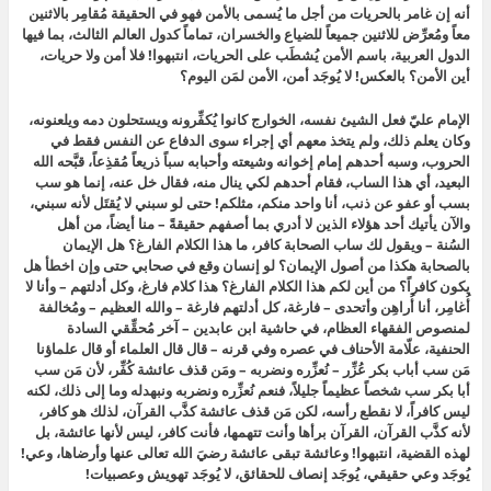
أنه إن غامر بالحريات من أجل ما يُسمى بالأمن فهو في الحقيقة مُقامِر بالاثنين
معاً ومُعرِّض للاثنين جميعاً للضياع والخسران، تماماً كدول العالم الثالث، بما فيها
الدول العربية، باسم الأمن يُشطَب على الحريات، انتبهوا! فلا أمن ولا حريات،
أين الأمن؟ بالعكس! لا يُوجَد أمن، الأمن لمَن اليوم؟
الإمام عليّ فعل الشيئ نفسه، الخوارج كانوا يُكفِّرونه ويستحلون دمه ويلعنونه،
وكان يعلم ذلك، ولم يتخذ معهم أي إجراء سوى الدفاع عن النفس فقط في
الحروب، وسبه أحدهم إمام إخوانه وشيعته وأحبابه سباً ذريعاً مُقذِعاً، قبَّحه الله
البعيد، أي هذا الساب، فقام أحدهم لكي ينال منه، فقال
خل عنه، إنما هو سب
بسب أو عفو عن ذنب
، أنا واحد منكم، مثلكم! حتى لو سبني لا يُقتَل لأنه سبني،
والآن يأتيك أحد هؤلاء الذين لا أدري بما أصفهم حقيقةً – منا أيضاً، من أهل
السُنة – ويقول لك ساب الصحابة كافر، ما هذا الكلام الفارغ؟ هل الإيمان
بالصحابة هكذا من أصول الإيمان؟ لو إنسان وقع في صحابي حتى وإن اخطأ هل
يكون كافراً؟ من أين لكم هذا الكلام الفارغ؟ هذا كلام فارغ، وكل أدلتهم – وأنا لا
أُغامِر، أنا أُراهِن وأتحدى – فارغة، كل أدلتهم فارغة – والله العظيم – ومُخالفة
لمنصوص الفقهاء العظام، في حاشية ابن عابدين – آخر مُحقِّقي السادة
الحنفية، علّامة الأحناف في عصره وفي قرنه – قال
قال العلماء أو قال علماؤنا
مَن سب أباب بكر عُزِّر – نُعزِّره ونضربه – ومَن قذف عائشة كُفِّر
، لأن مَن سب
أبا بكر سب شخصاً عظيماً جليلاً، فنعم نُعزِّره ونضربه ونبهدله وما إلى ذلك، لكنه
ليس كافراً، لا نقطع رأسه، لكن مَن قذف عائشة كذَّب القرآن، لذلك هو كافر،
لأنه كذَّب القرآن، القرآن برأها وأنت تتهمها، فأنت كافر، ليس لأنها عائشة، بل
لهذه القضية، انتبهوا! وعائشة تبقى عائشة رضيَ الله تعالى عنها وأرضاها، وعي!
يُوجَد وعي حقيقي، يُوجَد إنصاف للحقائق، لا يُوجَد تهويش وعصبيات!