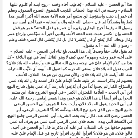
هذا أبو الحسن – عليه السلام – يُخاطِب أخاه وختنه – زوج ابنته أم كلثوم عليها
السلام – وحبيبه في الله بهذا الخطاب المُحِب الشفوق النصوح الصدوق، ويعلم
أن عمر إن ذهب واستؤصِل لن يجتمع أمر هذه الأمة بعده
، الله أكبر! أليس هذا
مُطابِقاً ومُصدِّقاً لما قال – صلى الله عليه وآله وأصحابه – فيما أخبر أمين سر
رسول الله وفيما أخرج البخاري وغيره
أن عمر هو قفل الفتنة؟ عمر هو قفل
الفتنة، وإن انكسر عمت هذه الفتنة الأمة، والنبي أخبر أنه سيُكسَر،
وارتاع عمر
وقال ويحك، أقال يُفتَح أو قال يُكسَر؟ قال بل قال يُكسَر، قال كسره قتله،
وعلم
– رضوان الله عنه – أنه مقتول.
قد يقول قائل حقاً وصدقاً إلى هذا المدى بلغ ثناء أبي الحسن – عليه السلام –
على أخيه عمر وختنه وصهره؟ نعم، كيف لا وهو القائل أيضاً في نهج البلاغة – كل
هذا من كلام الإمام عليّ في نهجه، رضيَ الله تعاللى عنه وأرضاه –
لله بلاد فلان
؟
العرب تقول لله بلاد فلان بمعنى لله دره، كما تقول لله أبوه، أي طيَّب الله ثراه،
سقا الله أيامه، قال
لله
بلاد فلان
، والآن سترون مَن هو هذا الفلان، للأسف
بعضهم لم يذكر اسمه، عز عليه، طبعاً الإمام عليّ ذكر اسمه وقال
لله بلاد عمر
،
والشرّاح الكبار لم يجدوا بُداً من أن يُذعِنوا بأنه
إنما أراد عمر، يقول شارح النهج
ابن أبي الحديد – العلّامة المُعتزِلي الكبير – في أوسع الشروح هذا، ابن ميثيم
البحراني أقر أيضاً أن هذا الفلان هو عمر، وهذا شيعي إمامي، رحمة الله عليه،
ابن أبي الحديد يقول لله بلاد فلان، رأيت بخط الشريف أبي الحسن الرضي
جامع النهج – مَن الذي جمع نهج البلاغة وصنَّفه كتاباً؟ الشريف الرضي، أبو
الحسن رضيَ الله عنه، قال رأيت بخط الشريف أبي الحسن الرضي جامع النهج،
في النُسخة التي بيده – تحت فلان عمر، الرضي كتب عمر، هو يعرف أنه عمر،
بعضهم حذفها من باب الشنآن، كبر عليه أن يذكر ما قال أبو الحسن في أخيه،
قالوا فلان، مَن هو فلان؟ اقرأوا التاريخ، اقرأوا تاريخ مَن قبل الإمام عليّ عليه