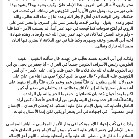
ستر رقيق، لأنه الرباني العريق، هذا الإمام عليّ، وكيف يشهد بهذا؟ يشهد بهذا
على نور من ربه، يقول نحن الآن يا
أمير المُؤمِنين في زمانك، في مُدتك، في
خلافتك، وفي الوقت الذي أظل لإنجاز الله وعده
لنا إن شاء الله تعالى،
والله
مُنجِز وعده – يقول – وناصر جُنده
، وانتصر عمر على كسرى، وانتصر عمر على
الروم، لم تُفتَح فتوحات كما فُتِحت في عهد عمر أبداً، لم يستتب الأمر – كما قلنا
– ولم يرغد العيش كما كان في عهد عمر رضيَ الله عنه وأرضاه، وهذه شهادة
أخيه أبي الحسن وختنه وصهره، وكما قلنا في نهج البلاغة، لا يمتري فيها اثنان
بحمد الله تبارك وتعالى.
ولذلك ابن أبي الحديد نفسه تعجَّب في عهده، قال سألت النقيب – نقيب
العلويين، رئيس الأشراف العلويين جميعاً في العراق – أبا جعفر بن يحيى بن أبي
زيد العلوي، قلت له لله بلاد فلان، قال عمر، قلت وأثنى عليه الأمير – أي أمير
المُؤمِنين عليه السلام -؟ قال نعم، ما الذي تُنكِر؟ نعم، هذا ثناء من عليّ على
عمر،
لأن الناس يظنون أن عليّاً يُبغِض عمر وعمر يكره عليّاً والنزاع بينهما على
أشده، غير صحيح! والله إنها لأفائك وعظائم، قد يختلفان في صغير أو كبير،
لكنهما بعد أخوان مُتحابان مُتصافيان، جمعهما الحق والسبيل الواحدة
والمُنطلَقات الواحدة وصدق النية،
وليس مَن أراد الحق فأخطأه كمَن أراد
الباطل فأصابه
كما يقول الإمام عليّ عليه السلام، قد يُخطئ الإنسان – الإنسان
ليس معصوماً – في اجتهاده في أمر يصغر أو يكبر، لكن
إنما الأعمال بالنيات.
ولذلك في كُتب إخواننا الإمامية كما في بحار الأنوار للمجلسي – الباقر المجلسي
– عن الإمام أبي جعفر الباقر عليه السلام – وهو أبو الإمام جعفر الصادق عليه
السلام – أنه قال قال – صلى الله عليه وآله وأصحابه وسلم –
اللهم أعز الإسلام