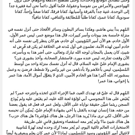
الهواجس والأمراض من نفوسنا وعقولنا، فكما أقول دائماً نحن أمة فقيرة جداً
إلى الوحدة، غنية جداً بالفرقة وأسبابها، كفانا فرقةً، كفانا ضغناً وإحناً، كفانا
سودويةً، كفانا عمىً، كفانا طلباً للمُطابَقة والتنافي، كفانا تنافياً!
المُهِم بدأ ببني هاشم، وهكذا بسائر البطون وسائر الأفخاذ حتى أنزل نفسه في
منزلة خامسة بعد بيوتات وأسر كبيرات، قال هذا موضع عمر، ليس عمر الأول،
الأول خادم، هو الآن أمير المُؤمِنين، أي خادم، هو كان ينظر إلى نفسه على أنه
خادم أمين لهذه الأمة، تعلمون في أول مُدته في الخلافة لم يكن قد فُرِض له
شيئ، كان يعمل بالمجان لوجه الله تبارك وتعالى، حتى أضر هذا به وبأسرته،
الآن وقفت تجارته، ليس عنده مورد، فاستشار الصحابة، وأخذ بشورى مَن؟
بشورى الإمام عليّ عليه السلام، قال له أنزل نفسك منزلة واحد من أوسط
المُسلِمين، ليس بأعلاهم ولا بأدناهم، من غير وكس ولا شطط، فرضيَ به وعمل
بمشورته، الله أكبر! هذا هو الخادم الأمين، الذي لا يتغوَّل أموال الأمة، هذا عمر
يا إخواني، هذا عمر!
المُهِم قال له عليّ
قد تهددك العبد،
فما الإجراء الذي اتخذه
واجترحه عمر؟ لم
يُقبَض على هذا المجوسي، أبي لؤلؤة لعنة الله عليه، لم يقبَض عليه ولم يُودَع
السجن ريثما تتبيَّن حقيقة نواياه على الأقل، ولعل عمر قد فعل قد يقول بعضنا
من حقه، هذا إنسان تهدده بالقتل يا أخي بشهادة الإمام عليّ، يُمكِن أن نحبسه
على الأقل، لكي نرى
ماذا يُريد هذا الرجل، هل هناك مُؤامَرة؟ هل هناك حزب؟
هل هناك شيئ ما؟ ولم يُجر معه استقصاء وتحقيق قاسٍ على طريقة
الاستخبارات العالم ثالثية اليوم، لم يُجر معه! تُرِك وحده ليجد نُهزةً مُناسِبة
لاغتيال أمير المُؤمِنين وسيد المُسلِمين، لماذا؟ لأن عمر كان يعلم وبعبقرية أيضاً