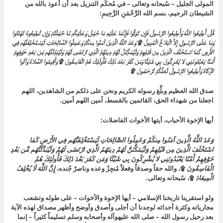
المولى الجليل – سُبحانه وتعالى – في مُحكَم التنزيل بعد أن أعوذ بالله من
الشيطان الرجيم،
بسم الله الرَّحْمَنِ الرَّحِيمِ:
قُلْ أَطِيعُوا اللَّهَ وَأَطِيعُوا الرَّسُولَ فَإِن تَوَلَّوْا فَإِنَّمَا عَلَيْهِ مَا حُمِّلَ وَعَلَيْكُم مَّا حُمِّلْتُمْ وَإِن تُطِيعُوهُ تَهْتَدُوا
وَمَا عَلَى الرَّسُولِ إِلاَّ الْبَلاغُ الْمُبِينُ ۩ وَعَدَ اللَّهُ الَّذِينَ آمَنُوا مِنكُمْ وَعَمِلُوا الصَّالِحَاتِ لَيَسْتَخْلِفَنَّهُم فِي
الأَرْضِ كَمَا اسْتَخْلَفَ الَّذِينَ مِن قَبْلِهِمْ وَلَيُمَكِّنَنَّ لَهُمْ دِينَهُمُ الَّذِي ارْتَضَى لَهُمْ وَلَيُبَدِّلَنَّهُم مِّن بَعْدِ خَوْفِهِمْ
أَمْنًا يَعْبُدُونَنِي لا يُشْرِكُونَ بِي شَيْئًا وَمَن كَفَرَ بَعْدَ ذَلِكَ فَأُولَئِكَ هُمُ الْفَاسِقُونَ ۩ وَأَقِيمُوا الصَّلاةَ وَآتُوا
الزَّكَاةَ وَأَطِيعُوا الرَّسُولَ لَعَلَّكُمْ تُرْحَمُونَ ۩
صدق الله العظيم وبلَّغ رسوله الكريم ونحن على ذلكم من الشاهدين، اللهم
اجعلنا من شهداء الحق، القائمين بالقسط، آمين اللهم آمين.
أيها الإخوة الأحباب، أيتها الأخوات الفاضلات:
وَعَدَ اللَّهُ الَّذِينَ آمَنُوا مِنكُمْ وَعَمِلُوا الصَّالِحَاتِ لَيَسْتَخْلِفَنَّهُم فِي الأَرْضِ كَمَا
اسْتَخْلَفَ الَّذِينَ مِن قَبْلِهِمْ وَلَيُمَكِّنَنَّ لَهُمْ دِينَهُمُ الَّذِي ارْتَضَى لَهُمْ وَلَيُبَدِّلَنَّهُم مِّن بَعْدِ
خَوْفِهِمْ أَمْنًا يَعْبُدُونَنِي لا يُشْرِكُونَ بِي شَيْئًا وَمَن كَفَرَ بَعْدَ ذَلِكَ فَأُولَئِكَ هُمُ
الْفَاسِقُونَ
۩،
والله حقاً وصدقاً وفعلاً مُنجِزٌ وعده وناصرٌ جُنده،
إِنَّ اللَّهَ لَا يُخْلِفُ
الْمِيعَادَ
۩
، سُبحانه وتعالى.
ولو استقرينا تاريخنا الإسلامي – أيها الإخوة والأخوات – على طوله وتشعب
مجارياته وكثرة أحداثه لوجدنا أن أجلى وأصدق وأوضح وأظهر مصداق لهذه الآية
بعد رحيل رسول الله – صلى الله عليهوآله وأصحابه وسلم تسليماً كثيراً – إنما