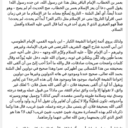
بعمر بن الخطاب
، الإمام الباقر ينقل هذا عن رسول الله، عن جده رسول الله!
يقول النبي دعا أن يعز الإسلام بعمر بن الخطاب، صح الحديث أم لم يصح – وهو
عندنا أيضاً، أي أهل السُنة – التاريخ يُصحِّح معناه، ما عز الإسلام ما عز في زمان
عمر، اقرأوا التاريخ! متى عز الإسلام مثل ذاكم العز؟ أبداً لم يحدث، لم يحدث!
فعلاً فهو
العبقري الذي لا يفري أحد فريه
كما قال النبي عليه الصلاة وأفضل
السلام.
ولذلك يروي أئمة إخواننا الشيعة الكبار – ابن بابويه القمي، الإمام الطوسي،
ابن أبي الحديد شارح النهج، الشريف المُرتضى في شرف الإمامة، وغيرهم
وغيرهم – أن الإمام عليّاً – عليه السلام وكرَّم الله وجهه – دخل على أخيه عمر
بعدما طُعِن وقد كُفِّن وسُجّيَ في ثوبه، رضوان الله عليه، دخل عليه يُودِّعه وقال
كلمات واضحات صريحات صادقات، قال والله ما أحدٌ أحب إلىّ من أن ألقى الله
بصحيفته من هذا المُسجّى بين أظهركم، نعم! وهذا صحيح في دواوين أهل السُنة
بحمد الله تعالى، صحيح عندنا وموجود في هاته الدواوين وغيرها من دواوين
إخواننا الشيعة الإمامية، موجود هنا وموجود هنا، إلى هذه الدرجة؟ مَن يُغامِر
ويقول أنا أود أن ألقى بصحيفة فلان – أي ألقى الله بعمل فلان -؟ لعلك غير
واثق، لا تقولها إلا وأنت واثق تمام الثقة، من ماذا؟ من قبول عمله ورفعة درجته
وصدق نيته وسلامة طويته وحُسن مقصده، أليس كذلك؟ وجميل نهجه وسيرته
وأحدوثته، تكون مُتقيِّناً! وإلا لا يُمكِن أن تُغامِر وأن تقول أنا أُريد وأود وأُحِب أن
ألقى الله بصحيفة فلان، أي يتمنى مثل درجته وعمله، شيئ غريب، قال هذا وكما
ذكرناه لكم بهذه المصادرة معزوة، شيئ عجيب، شيئ غريب! كيف لا؟ هذا هو
الحق الذي كان يجمعهما رضيَ الله تعالى عنهما وأرضاهما.