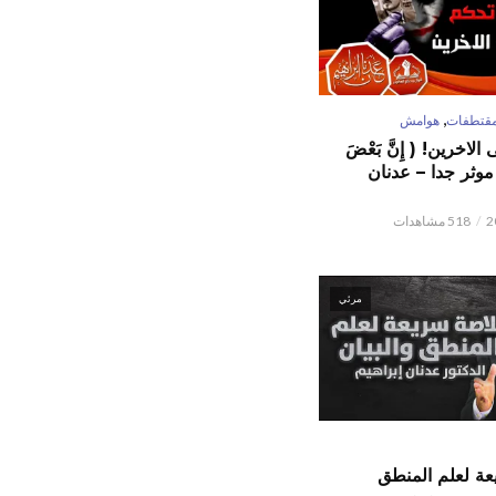
,
قتطفات
هوامش
لاخرين! ( إِنَّ بَعْضَ
ٌ ) موثر جدا – عدنان
518 مشاهدات
مرئي
ة لعلم المنطق