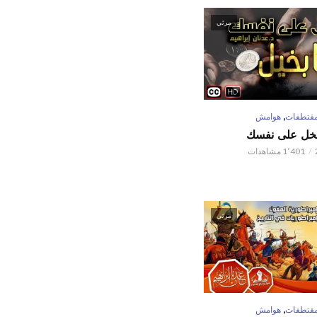
مرئي
,
قتطفات
هوامش
تبخل على نفسك
1٬401 مشاهدات
مرئي
,
قتطفات
هوامش