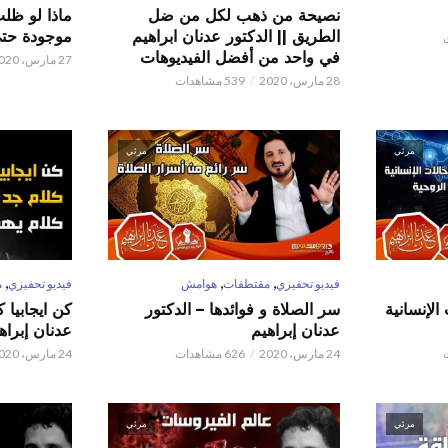
نصيحة من ذهب لكل من ضل
ماذا لو ظل
الطريق || الدكتور عدنان ابراهيم
موجودة حتى 
في واحد من أفضل الفيديوهات
27 مارس، 2020
28 مارس، 2020
539 مشاهدات
مرئي
مرئي
,
,
,
فيديو تحفيزي
مقتطفات
هوامش
فيديو تحفيزي
م
الإنسانية
سر الصلاة و فوائدها – الدكتور
كن ايجابيا 
عدنان إبراهيم
عدنان إبراه
24 مارس، 2020
626 مشاهدات
24 مارس، 2020
مرئي
مرئي