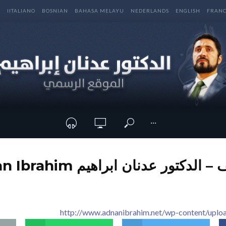
E
IITALIANO
BOSNIAN
BAHASA MELAYU
NEDERLANDS
ENGLISH
FRANC
···
لدكتور عدنان ابراهيم Dr Adnan Ibrahim
http://www.adnanibrahim.net/wp-content/uplo