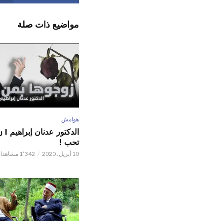
مواضيع ذات صلة
هوامش
الدكت
تحب !
10 أبريل، 2020
1٬342 مشاهدات