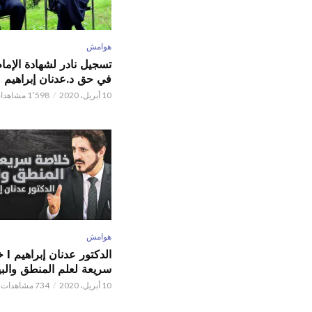
هوامش
تسجيل نادر لشهادة الإما
في حق د.عدنان إبراهيم
10 أبريل، 2020
1٬598 مشاهدات
هوامش
الدكتور
سريعة لعلم المنطق والبي
10 أبريل، 2020
734 مشاهدات