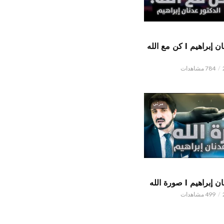
الدكتور عدنان إبراهيم l كن مع الله
784 مشاهدات
مرئي
اهيم l صورة الله
499 مشاهدات