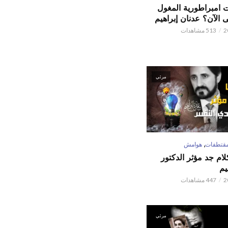
ت امبراطورية المغول
الآن؟ عدنان إبراهيم
513 مشاهدات
مرئي
,
قتطفات
هوامش
كلام جد مؤثر الدكتور
يم
447 مشاهدات
مرئي