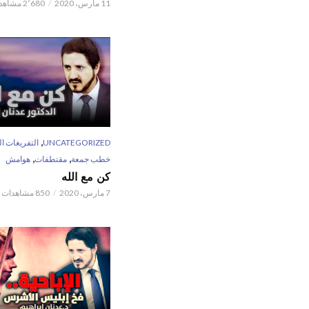
11 مارس، 2020
2٬680 مشاهدات
,
UNCATEGORIZED
التفريغات ال
,
,
خطب جمعة
مقتطفات
هوامش
كن مع الله
7 مارس، 2020
850 مشاهدات