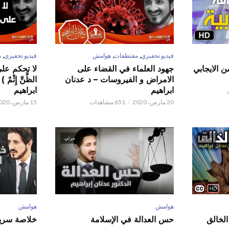
,
,
,
فيديو تحفيزي
مقتطفات
هوامش
فيديو تحفيزي
م
ن الايجابي
جهود العلماء في القضاء على
لا تحكم على ا
الامراض و الفيروسات – د عدنان
الظَّنِّ إِثْم
ابراهيم
ابراهيم
20 مارس، 2020
651 مشاهدات
15 مارس، 2020
مرئي
مرئي
هوامش
هوامش
حس العدالة في الإسلامة
خلاصة سريع