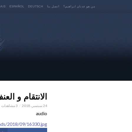
من هو عدنان ابراهيم؟
اتصل بنا
DEUTSCH
ESPAÑOL
AIS
الانتقام و العنف – ا
24 سبتمبر، 2018
3 مشاهدات
audio
ads/2018/09/16330.jpg