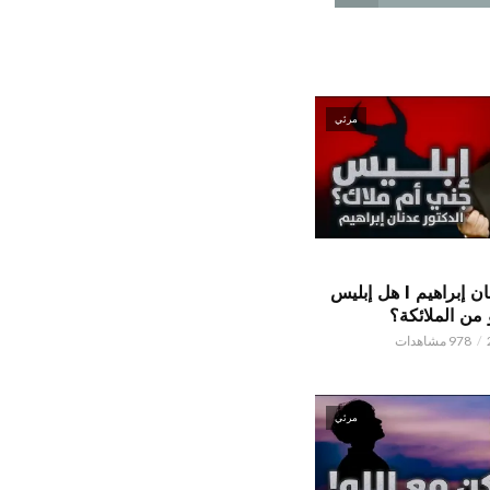
مرئي
الدكتور عدنان إبراهيم l هل إبليس
من الملائكة؟
978 مشاهدات
مرئي