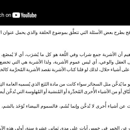
ج بطرح بعض الأسئلة التي تتعلَّق بموضوع الحلقة والذي يحمل عنوان ال
يم أن الأشربة جمع شراب وفي اللُغة هو كل ما يُشرَب، أي لا يُمضَغ،
على العقل والوعي، أي ليس عموم الأشربة، ولذا الأشربة هي التي تخضع 
ى أشياء حلال، لذلك لو قلنا كتاب الأشربة نقصد الأشربة المُحرَّمة كالخمر
ا يُدخَّن مثل السجائر سواء كانت من مادة التَبَغ الذي يُسميه العامة التِ
ّاق أو من الأشياء الأُخرى المُخدِّرة أو المُنشية أو المُهلوِسة التي تُدخَّن أيض
ّث عن أشياء أُخرى لا تُدخَّن وإنما تُشَم، فالسموم البيضاء تُؤخَذ بالشم
َّث عن الخمر في خمس آيات على مدى ثماني عشرة سنة، أولى هذه الآ