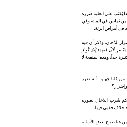
ا يُكتَب على العلبة ضرره
ر من ثمانين في المائة وفي
د في أمراض الرئة.
ضرار الدُخان، وذكر أن فيه
مَيْسِرِ قُلْ فِيهِمَا إِثْمٌ كَبِيرٌ
يرة جداً، وهذه المنفعة لا
 من كلتا جهتيه، أنه ضرر
وإضرار؟
ُكم شُرب الدُخان بصوره
د خلاف فقهي فيها.
 ومن هنا طرح بعض الأسئلة