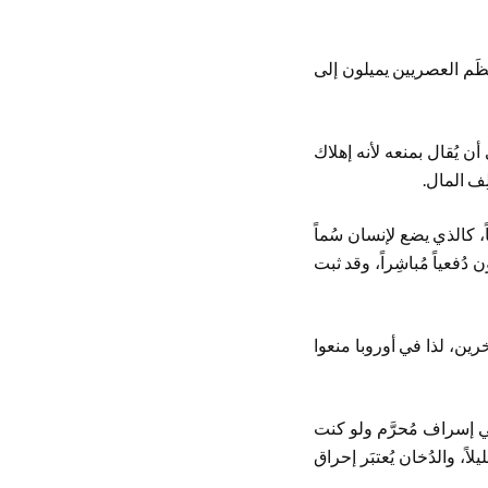
ظَم العصريين يميلون إلى
ن يُقال بمنعه لأنه إهلاك
ِف المال.
 كالذي يضع لإنسان سُماً
ُفعياً مُباشِراً، وقد ثبت
ين، لذا في أوروبا منعوا
ي إسراف مُحرَّم ولو كنت
ً، والدُخان يُعتبَر إحراق