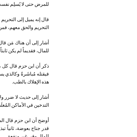
للمرض حتى لا يُسلِم نفسه
قال إنه يميل إلى التحريم
التحريم والحق معهم، فمن ا
أشار إلى أن هناك مَن قال 
للمال، فقديماً لم يكن ثابتا
ذكر أن ابن حزم قال كل ما
فيقتله مُباشَرةً وكالذي يس
هذه الإهلاك بالطب.
أشار إلى حديث لا ضرر ولا
التدخين في الأماكن المُغل
أوضح أن ابن حزم قال السر
قدر جناح بعوضة، ثانياً تبذ
للمال وفي غير منفعة.