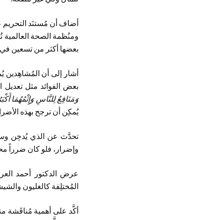
أضاف أن مُستنَد التحريم ع
ومنُظمة الصحة العالمية تُ
بعضها أكثر من تسعين في ال
أشار إلى أن المُشاهِدين ي
بعض الفوائد مثل تعديل ال
وَمَنَافِعُ لِلنَّاسِ وَإِثْمُهُمَا أَكْب
يُمكِن أن ترجح بهذه الأضرار
تحدَّث عن الذي يُدخِن وس
وإضرار، فلو كان ضرراً مح
عرض الدكتور أحمد العرفج
المُختلِفة كالغليون والش
أكَّد على أهمية مُناقَشة 