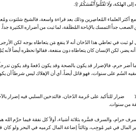
 إلى الهلكة،
وَلَا تَقْتُلُوا أَنْفُسَكُمْ
۩.
 مع أكثر العلماء المُعاصِرين وذلك بعد قراءة واسعة، فالشيخ شلتوت ومُع
لصعب جداً التمسك بالإباحة المُطلَقة، لما ثبت من أضراره الكثيرة جداً.
لو ثبت في تعاطي هذا الدُخان أنه لا ينفع مَن يتعاطاه بوجه لكن الأرجى أ
ً أنه يضر، لكن الإنسان كان يتعاطاه دون منفعة، فقالوا نحظره أيضاً لأنه يُتل
 أضر حرم، فالإضرار قد يكون بالصحة وقد يكون دُفعةً وقد يكون تدرجاً،
قيه السُم على سنوات، فهو قاتل أيضاً، أي أن الإهلاك ليس شرطاً أن يكون د
 ضرار للتأكيد على حُرمة الدُخان، فالتدخين السلبي فيه إضرار بالآخر
َقة من سنوات.
ف حرام، والسرف فسَّره بثلاثة أشياء، أولاً كل نفقة فيما حرَّم الله ه
ير المال في غير مُوجِب، وثالثاً إضاعة المال كرميه في البحر ولو كان قليلا