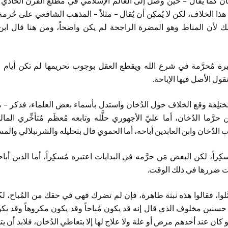
خّان كما يُقال – حين وصل إلى العالم الإسلامي في مطلع القرن الحاد
ذِل هذا الخلاف، لكن لا يُمكِن أن يُقال – مثلاً – المذهب الشافعي على حُر
لك لأن المناط وهو المضرة الراجحة لم يكن واضحاً، ومن هنا قال ابن ا
ة مُحرَّمة في شرع الله ويقطع العقل بوجوب تحريمها لم تكن أيام 
نقول الأصل فيها الإباحة.
تلِفة وقع الخلاف حول الدُخان واستدل بأسماء بعض العلماء، فذكر – م
ن حرَّما الدُخان، أما عليّ الأجهوري حلَّله وتابعه مُعظَم مُتأخِّري الم
 الدُخان وابن العابدين أباحه، أما الحموي قال بتحليله والشرنبلالي والمس
راً، لكن البعض مَن حرَّمه في البدايات اعتبره مُسكِراً، أما الذين أبا
بت ضررها في ذلك الوقت.
َّلوا، فقالوا هذه نبتة طاهرة، فإن لم تضرك فهي في حقك من المُباح، 
حسنين مخلوف الذي قال إنه قد يكون مُباحاً وقد يكون مكروهاً وقد يكون 
كان عند أحدهم مرض أو علة ولا علاج لها إلا بتعاطي الدُخان، فلابد أن ي