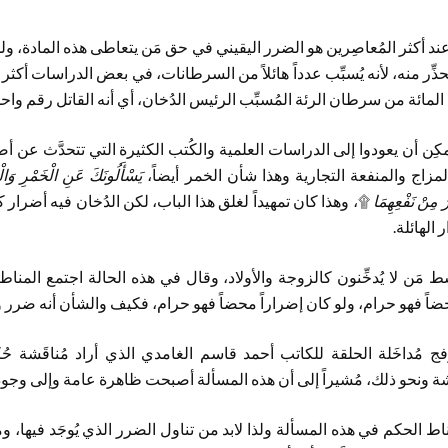
ند أكثر المُعاصِرين هو الضرر اليقيني في حق مَن يتعاطى هذه المادة، ولذ
حذِّر منه، لأنه يُسبِّب عدداً هائلاً من السرطانات، في بعض الدراسات أكث
مائة من سرطان الرئة المُسبِّب الرئيس الدُخان، أي أنه القاتل رقم واح
ُمكِن أن يعودوا إلى الدراسات العلمية والكُتب الكثيرة التي تتحدَّث عن أ
مزاج والمنفعة التجارية وهذا شأن الخمر أيضاً،
يَسْأَلُونَكَ عَنِ الْخَمْرِ وَالْ
َرُ مِنْ نَفْعِهِمَا
۩، وهذا كان تمهيداً لغلق هذا الباب، لكن الدُخان فيه أضرار كث
 الهائلة.
ط مَن لا يُدخِّنون كالزوجة والأولاد، وقال في هذه الحالة اجتمع المناط
ضاً فهو حرام، ولو كان إضراراً محضاً فهو حرام، فكيف والشأن أنه ضرر 
 مُداخَلة الحلقة للكاتب أحمد قاسم الغامدي الذي أراد مُناقَشة ح
يشة ونحو ذلك، مُشيراً إلى أن هذه المسألة أصبحت ظاهرة عامة وإلى وجو
مناط الحكم في هذه المسألة ولذا لابد من تناول الضرر الذي يُوجَد فيها،