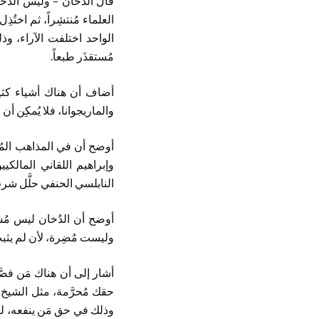
قال الدُخان – وليس الدُ
العلماء مُنتشِراً، ثم اختُ
الواحد اختلفت الآراء، وذ
مُستقذَر طبعاً.
أضاف أن هناك أشياء كثير
والماريجوانا، فلا يُمكِن أن 
أوضح أن في المذاهب المُخ
وإبراهيم اللقاني المالكيي
النابلسي الحنفي حلَّل شرب
أوضح أن الدُخان ليس مُسكِ
وليست مُضِرة، لأن لم يث
أشار إلى أن هناك مَن فص
حقك مُحرَّمة، مثل الشيخ 
وذلك في حق مَن ينفعه، لو 