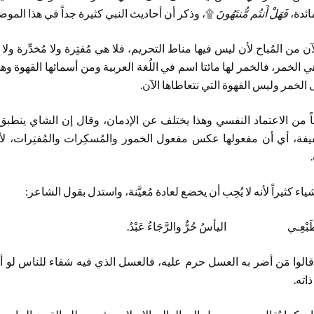
ائدة،
فَهَلْ أَنتُم مُّنتَهُونَ
۩، وذكر أن أحاديث النبي كثيرة جداً في هذا الموض
ن من المُباح لأن ليس فيها مناط التحريم، فلا هي مُفتِرة ولا مُخدِّرة ولا
 الخمر، فالخمر لها مائتا اسم في اللُغة العربية ومن أسمائها القهوة وهذا
ى الخمر وليس القهوة التي نتعاطاها الآن.
يئاً من الاعتماد النفسي وهذا يختلف عن الإدمان، وقال إن الشاي ينطب
لخفيفة، أي أن مفعولها عكس مفعول الخمور والمُسكِرات والمُفتِرات، لأن
ء كثيراً لأنه لا يُحِب أن يخضع لعادة مُعيَّنة، واستدل بقول الشاعر:
ْتُ طَبْعِـي اليأسُ حُرٌّ والرَّجَاءُ عَبْدُ.
الوا مَن أضر به العسل حرم عليه، فالعسل الذي فيه شفاء للناس لو أ
اته.