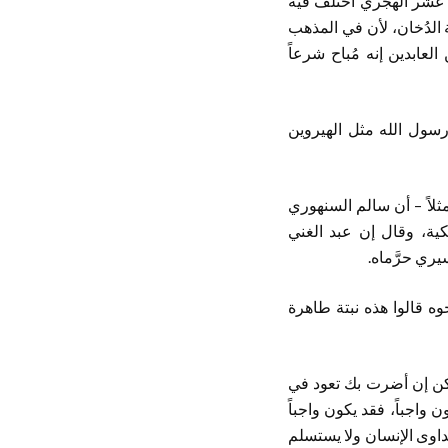
ي عشر الهجري اختلف فيه
مة الدُخان، لأن في المذهب
لعابدين إنه مُباح شرعاً
رسول الله مثل الهيروين
ثلاً – أن سالم السنهوري
الكية، وقال إن عبد الغني
يري حرَّماه.
حوه قالوا هذه نبتة طاهرة
لكن إن أضرت بك تعود في
واجباً، فقد يكون واجباً
تداوى الإنسان ولا يستسلم