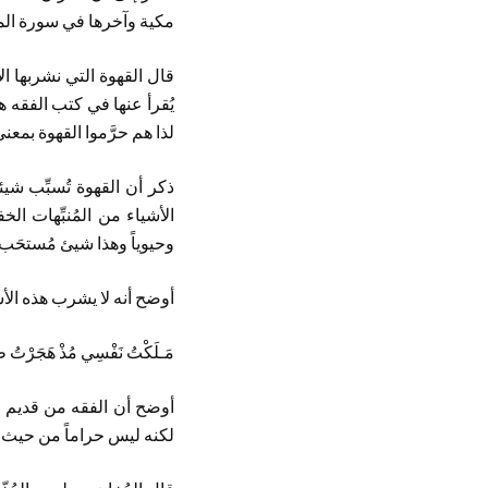
مكية وآخرها في سورة الم
قال القهوة التي نشربها الآ
يُقرأ عنها في كتب الفقه هي
لذا هم حرَّموا القهوة بمعن
ذكر أن القهوة تُسبِّب ش
الأشياء من المُنبِّهات ا
وحيوياً وهذا شيئ مُستحَب.
أوضح أنه لا يشرب هذه الأشيا
مَـلَكْتُ نَفْسِي مُذْ هَجَر
أوضح أن الفقه من قديم ق
لكنه ليس حراماً من حيث ذ