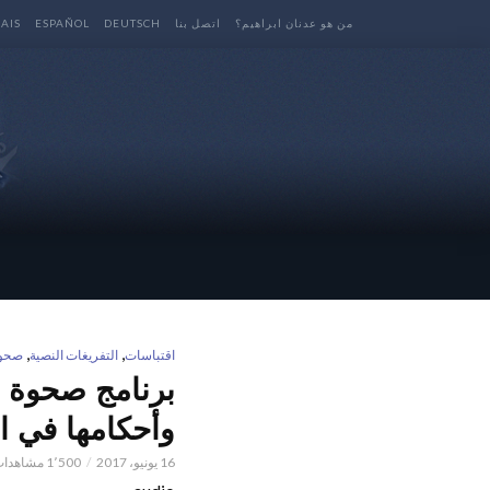
من هو عدنان ابراهيم؟
اتصل بنا
DEUTSCH
ESPAÑOL
AIS
,
,
اقتباسات
التفريغات النصية
صحوة
وأحكامها في ال
16 يونيو، 2017
1٬500 مشاهدات