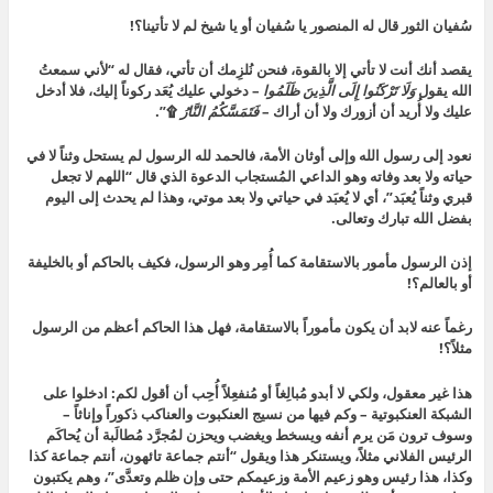
سُفيان الثور قال له المنصور
يا سُفيان أو يا شيخ لم لا تأتينا؟!
يقصد أنك أنت لا تأتي إلا بالقوة، فنحن نُلزِمك أن تأتي، فقال له “لأني سمعتُ
الله يقول
وَلَا تَرْكَنُوا إِلَى الَّذِينَ ظَلَمُوا
–
دخولي عليك يُعَد ركوناً إليك، فلا أدخل
عليك ولا أُريد أن أزورك ولا أن أراك –
فَتَمَسَّكُمُ النَّارُ
۩”.
نعود إلى رسول الله وإلى أوثان الأمة، فالحمد لله الرسول لم يستحل وثناً لا في
حياته ولا بعد وفاته وهو الداعي المُستجاب الدعوة الذي قال “
اللهم لا تجعل
قبري وثناً يُعبَد”،
أي لا يُعبَد في حياتي ولا بعد موتي، وهذا لم يحدث إلى اليوم
بفضل الله تبارك وتعالى.
إذن الرسول مأمور بالاستقامة كما أُمِر وهو الرسول، فكيف بالحاكم أو بالخليفة
أو بالعالم؟!
رغماً عنه لابد أن يكون مأموراً بالاستقامة، فهل هذا الحاكم أعظم من الرسول
مثلاً؟!
هذا غير معقول، ولكي لا أبدو مُبالِغاً أو مُنفعِلاً أُحِب أن أقول لكم: ادخلوا على
الشبكة العنكبوتية – وكم فيها من نسيج العنكبوت والعناكب ذكوراً وإناثاً –
وسوف ترون مَن يرم أنفه ويسخط ويغضب ويحزن لمُجرَّد مُطالَبة أن يُحاكَم
الرئيس الفلاني مثلاً، ويستنكر هذا ويقول “أنتم جماعة تائهون، أنتم جماعة كذا
وكذا، هذا رئيس وهو زعيم الأمة وزعيمكم حتى وإن ظلم وتعدَّى”، وهم يكتبون