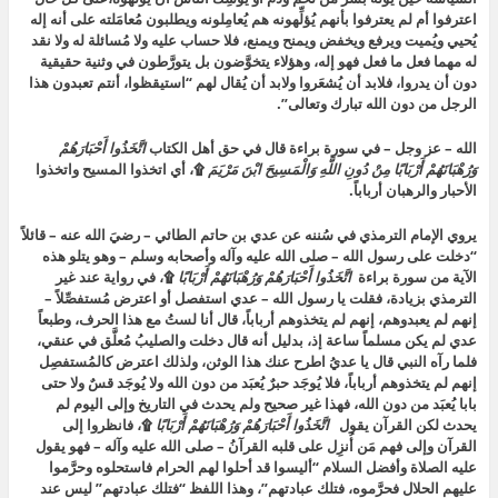
اعترفوا أم لم يعترفوا بأنهم يُؤلِّهونه هم يُعامِلونه ويطلبون مُعامَلته على أنه إله
يُحيي ويُميت ويرفع ويخفض ويمنح ويمنع، فلا حساب عليه ولا مُسائلة له ولا نقد
له مهما فعل ما فعل فهو إله، وهؤلاء يتخوَّضون بل يتورَّطون في وثنية حقيقية
دون أن يدروا، فلابد أن يُشعَروا ولابد أن يُقال لهم “استيقظوا، أنتم تعبدون هذا
الرجل من دون الله تبارك وتعالى”.
الله – عز وجل – في سورة براءة قال في حق أهل الكتاب
اتَّخَذُوا أَحْبَارَهُمْ
وَرُهْبَانَهُمْ أَرْبَابًا مِنْ دُونِ اللَّهِ وَالْمَسِيحَ ابْنَ مَرْيَمَ
۩،
أي اتخذوا المسيح واتخذوا
الأحبار والرهبان أرباباً.
يروي الإمام الترمذي في سُننه عن عدي بن حاتم الطائي – رضيَ الله عنه – قائلاً
“دخلت على رسول الله – صلى الله عليه وآله وأصحابه وسلم – وهو يتلو هذه
الآية من سورة براءة
اتَّخَذُوا أَحْبَارَهُمْ وَرُهْبَانَهُمْ أَرْبَابًا
۩،
في رواية عند غير
الترمذي بزيادة، فقلت يا رسول الله – عدي استفصل أو اعترض مُستفصِّلاً –
إنهم لم يعبدوهم، إنهم لم يتخذوهم أرباباً، قال أنا لستُ مع هذا الحرف، وطبعاً
عدي لم يكن مسلماً ساعة إذ، بدليل أنه قال دخلت والصليبُ مُعلَّق في عنقي،
فلما رآه النبي قال يا عديُ اطرح عنك هذا الوثن، ولذلك اعترض كالمُستفصِل
إنهم لم يتخذوهم أرباباً، فلا يُوجَد حبرٌ يُعبَد من دون الله ولا يُوجَد قسٌ ولا حتى
بابا يُعبَد من دون الله، فهذا غير صحيح ولم يحدث في التاريخ وإلى اليوم لم
يحدث لكن القرآن يقول
اتَّخَذُوا أَحْبَارَهُمْ وَرُهْبَانَهُمْ أَرْبَابًا
۩،
فانظروا إلى
القرآن وإلى فهم مَن أُنزِل على قلبه القرآنُ – صلى الله عليه وآله – فهو يقول
عليه الصلاة وأفضل السلام “أليسوا قد أحلوا لهم الحرام فاستحلوه وحرَّموا
عليهم الحلال فحرَّموه، فتلك عبادتهم”، وهذا اللفظ “فتلك عبادتهم” ليس عند