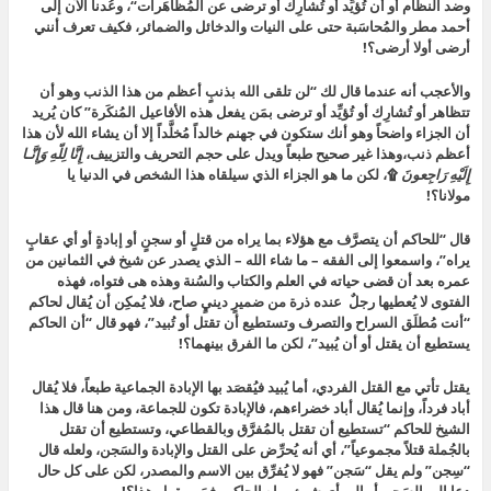
وضد النظام أو أن تُؤيِّد أو تُشارِك أو ترضى عن المُظاهَرات
“، وعُدنا الآن إلى
أحمد مطر والمُحاسَبة حتى على النيات والدخائل والضمائر، فكيف تعرف أنني
أرضى أولا أرضى؟!
والأعجب أنه عندما قال لك “
لن تلقى الله بذنبٍ أعظم من هذا الذنب وهو أن
تتظاهر أو تُشارِك أو تُؤيِّد أو ترضى بمَن يفعل هذه الأفاعيل المُنكَرة
” كان يُريد
أن الجزاء واضحاً وهو أنك ستكون في جهنم خالداً مُخلَّداً إلا أن يشاء الله لأن هذا
أعظم ذنب،وهذا غير صحيح طبعاً ويدل على حجم التحريف والتزييف،
إِنَّا لِلّهِ وَإِنَّـا
إِلَيْهِ رَاجِعونَ
۩،
لكن ما هو الجزاء الذي سيلقاه هذا الشخص في الدنيا يا
مولانا؟!
قال “
للحاكم أن يتصرَّف مع هؤلاء بما يراه من قتلٍ أو سجنٍ أو إبادةٍ أو أي عقابٍ
يراه”،
واسمعوا إلى الفقه – ما شاء الله – الذي يصدر عن شيخ في الثمانين من
عمره بعد أن قضى حياته في العلم والكتاب والسُنة وهذه هى فتواه، فهذه
الفتوى لا يُعطيها رجلٌ عنده ذرة من ضميرٍ دينيٍ صاح، فلا يُمكِن أن يُقال لحاكم
“أنت مُطلَق السراح والتصرف وتستطيع أن تقتل أو تُبيد”، فهو قال “أن الحاكم
يستطيع أن يقتل أو أن يُبيد”، لكن ما الفرق بينهما؟!
يقتل تأتي مع القتل الفردي، أما يُبيد فيُقصَد بها الإبادة الجماعية طبعاً، فلا يُقال
أباد فرداً، وإنما يُقال أباد خضراءهم، فالإبادة تكون للجماعة، ومن هنا قال هذا
الشيخ للحاكم “تستطيع أن تقتل بالمُفرَّق وبالقطاعي، وتستطيع أن تقتل
بالجُملة قتلاً مجموعياً”، أي أنه يُحرِّض على القتل والإبادة والسَجن، ولعله قال
“سِجن” ولم يقل “سَجن” فهو لا يُفرِّق بين الاسم والمصدر، لكن على كل حال