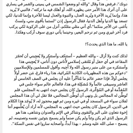
دونك”، فرفض هذا وقال “والله لو وضعوا الشمس في يمينى والقمر في يساري
على أن أترك هذا الأمر حتى يظهره الله، أو أهلك فيه ما تركته”، فالنبي لا يُريد
هذا، وإنما يُريد
الآخرة ويُريد العدل، والنبوة والعدل ليسا للآخرة وإنما للدنيا، لكي
تسعد بها الدنيا وأهل الدنيا، فقال الرسول إذن “
لستما بأقوى مني، ولستُ
بأغنى عن الأجر منكما”،
أي أني مثلي مثلكم، أنزل من على الركوبة لكي يركب
فرد آخر غيري ومن ثم نرحم البعير، وحينما يأتي دوري سوف أركب وهكذا.
يا الله، ما هذا الذي يحدث؟!
لذلك كنت ولا أزال – والله العظيم – أستنكف وأستنكر ولا يُعجِبني أن تُحجَز
المقاعد في أي حفل أو مُلتقى إسلامي لأُناس دون أُناس، لا يُعجِبني هذا
وأستنكره من على منبر رسول الله ولا أُحِبه، وأقول للمسلمين وللإسلاميين
“دعوكم من هذه المظهريات الكاذبة المُرائية، هذا رياء فارغ، مَن حضر أولاً
يجلس أولاً، فإذا حضر عالم ما مُتأخِّراً عليه أن يجلس في الصف الخامس أو
العاشر وسيبقى عالماً ولا مُشكِلة في هذا، فالعالم عالم سواء جلس في
المُقدِّمة أو في المُؤخِّرة،
الرسول كان يجلس حيث انتهى به المجلس، ف
لم
تُوطَّن له المجالس بل ونهى أن تُوطَّن المجالس، فلا تقل لي أن هذا المجلس
لفلان سواء في المسجد أو في غيره ومن ثم فهو محجوز له، لا يُوجَد هذا الكلام
في الدين،
الرسول كان يجلس حيث انتهى به المجلس،
لأنه أراد أن يُعلِّمهم أننا
إخوة نتعاون على البر والتقوى ونتناكر في الإثم والعدوان ونتناهى، هذا هو
الرسول الذي لم يكن وثناً ولم يكن صنماً ولم يسمح بتوثين نفسه وتصنيمه، لم
يسمح – صلى الله عليه وسلم – بهذا أبداً، وأصحابه ساروا في نفس السكة”.