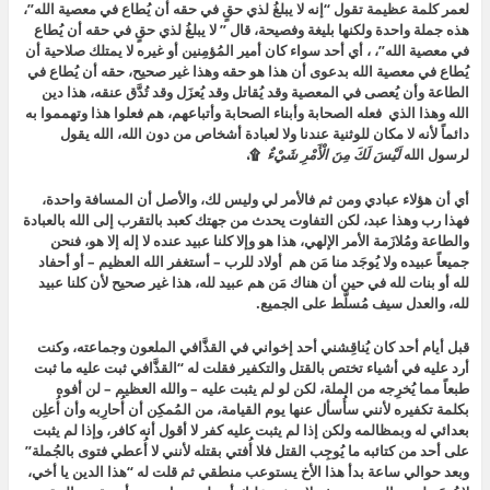
لعمر كلمة عظيمة تقول “
إنه لا يبلغُ لذي حقٍ في حقه أن يُطاع في معصية الله”
،
هذه جملة واحدة ولكنها بليغة وفصيحة، قال ”
لا يبلغُ لذي حقٍ في حقه أن يُطاع
في معصية الله”
،
، أي أحد سواء كان
أمير المُؤمِنين أو غيره لا يمتلك صلاحية أن
يُطاع في معصية الله بدعوى أن هذا هو حقه وهذا غير صحيح، حقه أن يُطاع في
الطاعة وأن يُعصى في المعصية وقد يُقاتل وقد يُعزَل وقد تُدَّق عنقه، هذا دين
الله وهذا الذي فعله الصحابة وأبناء الصحابة وأتباعهم، هم فعلوا هذا وتهمموا به
دائماً لأنه لا مكان للوثنية عندنا ولا لعبادة أشخاص من دون الله، الله يقول
لرسول الله
لَيْسَ لَكَ مِنَ الْأَمْرِ شَيْءٌ
۩،
أي أن هؤلاء عبادي ومن ثم فالأمر لي وليس لك، والأصل أن المسافة واحدة،
فهذا رب وهذا عبد، لكن التفاوت يحدث من جهتك كعبد بالتقرب إلى الله بالعبادة
والطاعة ومُلازَمة الأمر الإلهي، هذا هو وإلا كلنا عبيد عنده لا إله إلا هو، فنحن
جميعاً عبيده ولا يُوجَد منا مَن هم أولاد للرب – أستغفر الله العظيم – أو أحفاد
لله أو بنات لله في حين أن هناك مَن هم عبيد لله، هذا غير صحيح لأن كلنا عبيد
لله، والعدل سيف مُسلَّط على الجميع.
قبل أيام أحد كان يُناقِشني أحد إخواني في القذَّافي الملعون وجماعته، وكنت
أرد عليه في أشياء تختص بالقتل والتكفير فقلت له “القذَّافي ثبت عليه ما ثبت
طبعاً مما يُخرِجه من الملة، لكن لو لم يثبت عليه – والله العظيم – لن أفوه
بكلمة تكفيره لأنني سأُسأل عنها يوم القيامة، من المُمكِن أن أُحارِبه وأن أُعلِن
بعدائي له وبمظالمه ولكن إذا لم يثبت عليه كفر لا أقول أنه كافر، وإذا لم يثبت
على أحد من كتائبه ما يُوجِب القتل فلا أُفتي بقتله لأنني لا أُعطي فتوى بالجُملة”
وبعد حوالي ساعة بدأ هذا الأخ يستوعب منطقي ثم قلت له “هذا الدين يا أخي،