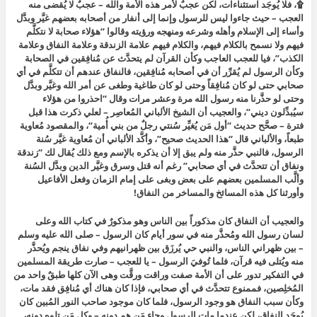
۩، فلا يُوجَد استثناءات، لكن عجبٌ لأمر هذه الأمة والله – عجبٌ لا يُقضى منه
العجب – حيث جاءوا ليس للرسول وإنما إلى أنفار من أصحابه بعضهم غيَّر وبدَّل
وأساء إلى الإسلام وأهله وشرعه ومنهجه ورؤيته وقالوا “هؤلاء صحابة لا نتكلَّم
فيهم ولا نسمح بالكلام فيهم، والكلام فيهم علامة الزندقة وعلامة النفاق وعلامة
الكذب”، فيا للعجب العاجب وكأن القرآن لم يتحدَّث عن مُنافِقين في الصحابة
وكأن الرسول لم يُقرِّر أن في أصحابه مُنافِقين، فالنفاق عندهم أن تتكلَّم في أي
صحابي حتى لو كان مُنافِقاً وحتى لو كان طاغية وطغى عن أمر الله وغيَّر وبدَّل
وحتى لو حذَّرنا منه رسول الله مرة وعشر مرات وقال “
احذروا من هؤلاء
سيُبدِّلون ديني”،
والعجيب أن الشيخ الألباني المُعاصِر – لعلي ذكرت هذا قبل
فترة – صحَّح حديث “
أول مَن يُغيِّر سُنتي رجلٌ من بني أُمية
“، والمقصود مُعاوية
طبعاً، والألباني قال “
هذا الحديث صحيح”
، وأكَّد الألباني أن مُعاوية غيَّر سُنة
الرسول، فالنبي حذَّر منه ولم يبق إلا أن يذكره بالإسم ومع ذلك يُقال لك “زندقة
ونفاق أن تتحدَّث في أي صحابي” رغم أنه قتل وسرق وغيَّر الدين وبدَّل السُنة
وألَّب المسلمين بعضهم على بعض وبغى على إمام الزمان وفعل الأفاعيل
وأورثنا كل هذه المسائخ والمساخر من النفاق!
والعجيب أن النفاق كان مذكوراً بين الناس وهو مذكورٌ في كتاب الله وعلى
لسان رسول الله ومُحذَّر منه في سور أيام كان الرسول – صلى الله عليه وسلم
– بين ظهراني الناس، والنبي حي يُرزَق بين ظهرانيهم وفي نفاق ينجم ويُحذَّر
منه ويُتلى فيه قرآن، فلما تُوفيَ الرسول – يا للعجب – صارت طريقة المسلمين
في التفكير تدور على أن الأمة صفت وراقت ورقَّت وهى الآن كلها طبقٌ واحد من
المُخلِصين، فممنوع تتحدَّث في أي صحابي، فإذا كان هناك أي مُنافِق فقد مات،
وكأن سبب النفاق هو وجود الرسول، فلما كان موجود صاحب النور المُبين كان
يُوجَد النفاق، لكن عندما مات الرسول وجاء مَن هم دونه – وكل مَن تلوه دونه،