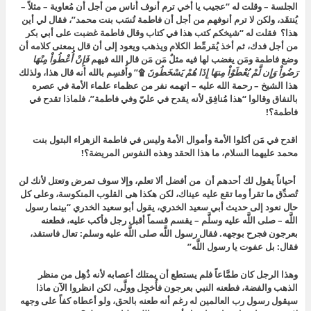
الجلسة – وقلت له “عجيب يا أخي ترم أنوف أُناس من أجل أن مُعاوية – مثلاً –
يُنتقَد، ولكن لا ترم أنوفهم من أجل أن فاطمة تُسَب بنت محمد”، فقال لي أين
هذا؟ فقلت له “شيخكم كتب هذا في كتاب وقال
فاطمة غضبت على أبي بكر
من أجل فدك،
ثم أخذ يُقرمِّط الكلام ويذهب ويعود إلى أن قال بمعنى كلامه أن
وضع فاطمة ومَن يغضب لها فيه مثلٌ مَن مَن قال الله فيهم
فَإِنْ أُعْطُواْ مِنْهَا
رَضُواْ وَإِن لَّمْ يُعْطَوْاْ مِنهَا إِذَا هُمْ يَسْخَطُونَ
۩” وأُقسِم بالله أنه قال هذا، ولذلك
هذا الشيخ – رحمة الله عليه – اتهمه نفر من عظماء علماء الأمة في عصره
بالنفاق وقالوا “هذا مُنافِق لأنه يقدح في عليّ وفي فاطمة”، فلماذا تقدح في
فاطمة؟!
اقدح في مَن أكلوا الأمة وأموال الأمة وليس في فاطمة الزهراء البتول بنت
محمد عليهما السلام، ما هذا الحقد وهذه النفوس المريضة؟!
أحياناً يقول لك أحدهم أن من أفضل ألا تعلم، وإلا سوف تمرض وتعتل لأنك لن
تُصدِّق ما تقرأ وما تقع عليه عيناك، لكن هكذا هى القلوب المنكوسة، وعلى كل
حال نعود إلى حديث
أبي سعيد الخدري، يقول أبو سعيد الخدري “بينما رسول
اللَّه – صلى اللَّه عليه وسلَّم – يقسم قسماً أقبل رجل فأكب عليه، فطعنه
بعرجون فجرح بوجهه. فقال رسول اللَّه صلى اللَّه عليه وسلم: تعال فاستقد،
فقال: بل عفوت يا رسول اللَّه”
وهذا الرجل كان طمَّاعاً فلم يستطع أن يمتلك أعصابه لأنه ذُهِل من منظر
الذهب والفضة، فطعنه النبي بعرجون فأُخجِل وولَّى، لكن انظروا الآن ماذا
سيقول رسول رب العالمين له رغم أنه طعنه بالحق، ولو أعطاه كفاً على وجهه