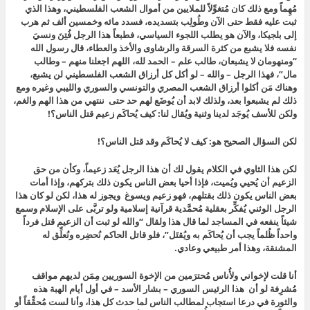
مُهِماً ومع ذلك كان مُتغوِّلاً للملايين من أموال الشعب الفلسطيني، وهذا الذي
ثبت عليه فقط حتى الآن وطُولِب بتسديده، فسدد مائه وخمسين ألف ثم هرب
إلى بلجيكا، والآن هو يطلب اللجوء السياسي، فطبعاً هذا الرجل فُتِنَ ونسيَ
نفسه فلا يشبع من كثرة السرقة والرشاوى والأخذ والعطاء، قال رسول الله
“
ومنهومان لا يشبعان، طالب علم – الحمد لله، اللهم اجعلنا منهم – وطالب
مال”
، فهذا الرجل – والله – لو أكل كل أرزاق الشعب الفلسطيني لن يشبع،
وهناك مَن أكلوا أرزاق الشعب المصري والتونسي والسوري والليبي وغيره ومع
ذلك لم يشبعوا بعد، ولذلك لابد أن يُوضَع لهم حد حتى ننتهي من هذا الهم والغم،
ولكن للأسف يُوجَد لدينا وثنية ويُقال لنا: كيف يُحاكَم زعيم قتل الناس؟!
لكن السؤال الصحيح هو: كيف لا يُحاكَم وقد قتل الناس؟!
لكن هذا الثاوي في الكلام يقول لك أن هذا الرجل يُعَد زعيماً، وكأن من حق
الزعيم أن يُحيي ويُميت، فإذا أحيا بعض الناس يكون ذلك بتركهم، وإذا أمات
بعض الناس يكون ذلك بقتلهم، فهو زعيم ويسوغ ويجوز له هذا، لكن لو كان هذا
الرجل الوثني يُفكِّر بعقلية مُحمَّدية قرآنية إسلامية ولو تربَّى على الإسلام وسمع
شيئاً ينفعه في المساجد لما قال هذا ولقال “والله لو ثبت أن الزعيم قتل فرداً
واحداً ظُلماً يجب أن يُحاكَم به ويُقتَل”، فلو قاتل الحاكم نُحضِره ونُعلِّق له
المشنقة، وهذا أمر طبيعي وعادي.
أنا قلت لإخواني ولأُناس مُحترَمين من الإخوة السوريين مِمَن لديهم مواقف
مُشرِفة لو أن هذا الرئيس السوري – بشار الأسد – في أول أيام الهبة هذه
والثورة في درعا استجاب لمطالب الناس لما حدث كل هذا، وأنا لست مُحقِّقاً أو