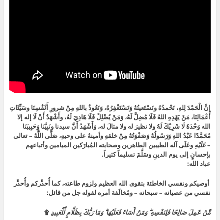
إِنَّ الْحَمْدَ لِلهِ، نَحْمدُهُ ونَسْتَعينُهُ وَنَسْتَغْفِرُهُ، وَنَعُوذُ باللهِ مِنْ شرورِ أَنْفُسِنَا وسَيِّئَاتِ
أَعْمَالِنَا، مَنْ يَهْدِهِ اللهُ فَلَا مُضِلَّ لَهُ، وَمَنْ يُضْلِلْ فَلَا هَادِيَ لَهُ، وأَشْهَدُ أَنْ لَا إله إلا
الله وَحْدَهُ لَا شَرِيْكَ لَهُ ولا نظيرَ له ولا مثالَ له، وَأَشْهَدُ أَنَّ سيدنا ونَبِيَّنَا وَحَبِيبَنَا
مُحَمَّدًا عَبْدُ اللهِ وَرَسُولُهُ وَصَفْوَتُهُ مِنْ خلقهِ وأمينهُ على وحيهِ، صَلَّى اللَّهُ – تعالى
–
عَلَيْهِ
وعَلَى آله الطيبين الطاهرين وصحابته المُبارَكين الميامين وأتباعهم
بإحسانٍ إلى يوم الدينِ وسَلَّمَ تسليماً كثيراً.
عباد الله:
أوصيكم ونفسي الخاطئة بتقوى الله العظيم ولزوم طاعته، كما أُحذِّركم وأُحذِّر
نفسي من عصيانه – سبحانه – ومُخالَفة أمره لقوله جل من قائل:
مَّنْ عَمِلَ صَالِحًا فَلِنَفْسِهِ ۖ وَمَنْ أَسَاءَ فَعَلَيْهَا ۗ وَمَا رَبُّكَ بِظَلَّامٍ لِّلْعَبِيدِ
۩