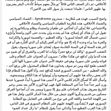
الأخلاقي، ثم ذكر الصنف الثاني قائلاً “ورجالٌ معهم سياطٌ كأذناب البقر يضربون
بها ظهور الناس”، فلماذا جمعت يار سول الله بين الاثنين
؟!
واضح السبب، فهذه هى مُتلازِمة – سندروم Syndrome – الفساد السياسي
والفساد الأخلاقي، هذه مُتلازِمة الطغيان السياسي والفساد الأخلاقي
والاجتماعي، فلا يُمكِن أن تُحدِّثني عن طغيان واستبداد وظلم وديكتاتورية ثم
تقول لي أن هناك أي إصلاح، هذا لم يحدث ولن يحدث حتى أكون واضحاً وأُبرّيء
ذمتي، فنسأل الله النجاة لسوريا – والله العظيم – والعصمة لسوريا والكرامة
والعزة بما يراه وحده لا إله إلا هو، وأنا لم أفض إليكم أن الذي أُقدِّره هو أن في
آخر هذه السنة أو في السنة القادمة سوف يُعتدَى على سوريا وسوف يقول
الشعب السوري “والله لن نرفع حجراً، وليأت لنا الغرب والشرق أو أي شيئ من
هذه الدنيا ولن نُدافِع عن هكذا نظام”، سيرون أن العدوان على النظام وعلى
قواته وليس على سوريا، وهو في حقيقة الأمر عدوان على سوريا كلها لكن
الشعب طفح كيله ومن ثم سوف يخذلون هذا النظام المخذول، فلن يرفع أحد –
والله العظيم – من الشعب السوري قشة ليُدافِع عنه، وأنا أقول هذا للنظام فإذا
كان بعض رجاله هنا عليهم أن يُسمِعوه وأن يُوصِلوا له هذا الكلام وبيسمعوه،
وأسأل الله ألا تُصدِّق الأيام كلامي لأنني لا أتمنى هذا لسوريا أبداً، فسوريا عندها
وزن كبير جداً جداً جداً في المنطقة كلها، فهى لها الوزن الأكبر بعد مصر، وعبر
التاريخ معروف هذان الجناحان، فلم يبق إلا سوريا ومصر بعد أن أضاعوا العراق
مسكين من قديم ودمَّروا أقوى جيش من خلال هذا المكر الكبير، ولعل هذا هو
سر اللهجة الناعمة واللغة التي في نوع من اللطف في التعامل مع النظاما
السوري، فهم لا يُشدِّدون اللهجة عليهم على النظام السوري في قتل الناس،
كأن هذا الغرب الفظيع جداً والذكي جداً يقول للنظام “ما زال عندك الضوء