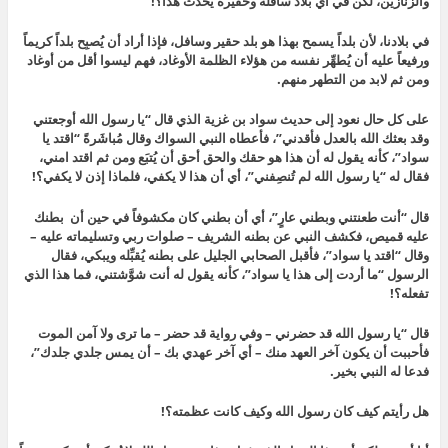
والزنازين، لكن في أي بلاد سافلة وحقيرة يحدث هذا؟!
في بلادنا، لأن بلداً يسمح بهذا هو بلد حقير وسافل، فإذا أراد أن يُصبِح بلداً كريماً
ورفيعاً عليه أن يُطهِّر نفسه من هؤلاء الظلمة الأوغاد، فهم ليسوا أقل من أوغاد
ومن ثم لابد من التطهر منهم.
على كل حال نعود إلى
حديث سواد بن غزية الذي قال “يا رسول الله أوجعتني
وقد بعثك الله بالعدل فأقدني”، فأعطاه النبي السواك وقال مُباشَرةً “اقتد يا
سواد”، كأنه يقول له أن هذا هو حقك و
الحق أحق أن يُتبَع
ومن ثم اقتد امني،
فقال له “يا رسول الله لم تُنصِفني”، أي أن هذا لا يكفي، فلماذا إذن لا يكفي؟!
قال “أنت طعنتني وبطني عارٍ”، أي أن بطني كان مكشوفاً في حين أن بطنك
عليه قميص، فكشف النبي عن بطنه الشريف – صلوات ربي وتسليماته عليه –
وقال “اقتد يا سواد”، فأقبل الصحابي الجليل على بطنه يُقبِّله ويبكي، فقال
الرسول “ما أردت إلى هذا يا سواد”، كأنه يقول له أنت شوَّشتني، فما هذا الذي
تفعله؟!
قال “يا رسول الله قد حضرني – وفي رواية قد حضر – ما ترى ولا آمن الموت
فأحببت أن يكون آخر العهد منك – أي آخر عهدي بك – أن يمس جلدي جلدك”،
فدعا له النبي بخير.
هل رأيتم كيف كان رسول الله وكيف كانت عظمته؟!