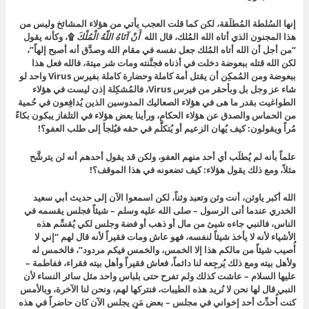
إنها السُلطة المُطلَقة، لكن كما قلت العجب يأتي من هؤلاء المشائخ وليس من
هذا المجنون الذي أتاه الله المُلك، قال الله
أَنْ آتَاهُ اللّهُ الْمُلْكَ
۩،
وكأنه يقول
“من أجل أن الله أتاه المُلك جعل نفسه في مقام الله وصدَّق أنه أصبح إلهاً”،
لكن الله قتله ببعوضة دخلت في أذناه فجنَّنته ومات شر ميتة، فالله فعل هذا
ببعوضة ومن المُمكِن أن يقتل أمة كاملة وحضارة كاملة بفيرس Virus واحد لو
شاء عز وجل بل وبأحقر من فيرس Virus، فالمُشكِلة إذن ليست في هؤلاء
الطواغيت بقدر ما هى في هؤلاء الصعاليك المدوسين الذين يُدافِعون في حُمية
من الحماس والصدق عن هؤلاء الحكام، ورأينا بعض هؤلاء في التلفاز يبكون بكاءً
مُراً ويقولون: كيف يُهان الزعيم أو يُتكلَّم في حقه فيُلجأ إلى طلب العفو؟!
علماً بأنه لم يُطلَب أي أحد منهم العفو، ولكن قد يقول أحدهم أنه لن يترشَّح
مثلاً، ومع ذلك يقول هؤلاء: كيف تضعونه في هذا الموقف؟!
الله أكبر ياوثن، أنت وثن وتعبد وثناً، لكن اسمعوا الآن إلى حديث
أبي سعيد
الخدري عندما أتى الرسول – صلى الله عليه وسلم – شيئاً فجلس يقسمه في
الناس، فالنبي جاءه شيئ من مال أو ذهب أو فضة وجلس لكي يُقسِّم هذه
الأشياء لأنه لا يأخذ شيئاً لنفسه، فهو عاش ومات فقيراً لأنه قال لهم “إني لا
أُصيب شيئاً من مالكم هذا إلا الخمس، والخمس فيكم مردود”، فالخمس له
ولأهل بيته ومع ذلك يُرجِعه لنا دائماً، فعاش فقيراً وأهل بيته فقراء، ففاطمة –
عليها السلام – عاشت كذلك ولم تفرح حتى بلباس واحد مثل سائر النساء لأن
النبي قال لها نحن لا نُريد هذه الطيبات، فنتركها لهم، ونحن لنا الآخرة،
وبالأمس
كنت أُحدِّث أحد إخواني في مجلس – بعض مَن يجلس الآن كان حاضراً في هذه