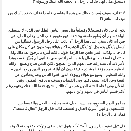
لاستحق هذا، فهل تخاف يا رجل أن يحيف الله عليك ورسوله؟!
لا تخاف، سوف يُصيبك حظك من هذه المقاسم، فلماذا تخاف وتضع رأسك من
دون كل الناس؟!
لكن الرجل كان مُستعجِّلاً ومُندلِعاً مثل بعض الناس الطمَّاعين الذين لا يستطيع
الواحد منهم أن يُقاوِم طمعه وجشعه، فهو منهوم على الدنيا وعلى المال، في
حين أنه كان ينبغي على هذا الرجل أن يكب على رجل الرسول فيقبِّلها من
أسفل ويُقبِّل يده بدل أن يُقبِّل الذهب، لكن هؤلاء موجودون في كل مكان على
كل حال، ولذلك النبي طعن هذا الرجل فولى، لكنه أمره بالرجوع بعد ذلك وقال
له “تعال فاستقد”، أي تعال يا عبد الله
واقتص مني، فالنبي لم يُميِّز نفسه وهذا
الأمر لابد أن ننتبه إليه حتى نفهم الدين الصحيح، لكن الدين ضاع ويضيع – والله
العظيم – مع هؤلاء المشائخ حقيقةً دون أن أُبالِغ، فجوهر الدين وروح الدين –
والله العظيم – يضيع مع هؤلاء وبهؤلاء الذين فتنوا الناس وهم يتحدَّثون عن
الفتنة وعن الذي يسعى فيها وفي الفساد، وسوف نرى مَن المفتون ومَن
المُفتَّن ومَن دُعاة الفتنة الذين هم من أمثالك يا شيخ، فعفا الله عنك وعنهم رغم
أنكم فتنتم الناس في دينهم وعن دينهم.
هذا هو الدين الصحيح، هذا دين العدل، فمحمد بُعِث بالعدل وبالقسطاس
المُستقيم، والنبي أُشرِبَ العدل والقسط، لذلك قال للرجل
“تعال فاستقد”،
فماذا قال الرجل؟!
قال “بل عفوت يا رسول اللَّه”
، كأنه يقول “
هذا حقي وتركته وعفوت فعلاً، وقد