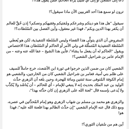
دعا إلى السَجن أو إلى أي شيئ يراه الحاكم، فمَن يقول هذا؟!
ترون لو سمع هذا أحد الغربيين الآن ماذا سيقول؟!
سيقول “هل هذا هو دينكم وشرعكم ومُفتيكم وفقيهكم ونصكم؟ إذن حُقَّ للعالم
أن يكفر بهذا الدين وبكم”، فهذا غير معقول، وأين الفصل بين السُلطات؟!
المفروض أن الذي يتولَّى هذا القضاء وليس السُلطة التنفيذية، لكن هو يُعطي
السُلطة التنفيذية المُتمثِّلة في ولي الأمر أو الحاكم أو السُلطان هذا الاختصاص
ويقول “الحاكم له أن يفعل ما يشاء”، فأين هذا الشيخ – عفا الله عنه وعنه – من
الإمام عامر بن شراحيل الشعبي؟!
الشعبي كان من ضمن الذين خرجوا في ثورة ابن الأشعث، خرج حاملاً للسيف
على ظلم بني أمية، فعامر بن شراحيل الشعبي كان من الخارجين، والشعبي هو
إمام الكوفة المُتوفى سنة ثنتنين ومائة للهجرة، وحين بلغه أن الزهري حدَّث
الوليد بن عبد الملك بحديث إنه لا ينبغي للإمام – أي للحاكم – أن يُناشَد ولا يُكذَّب
ولا يُدعى بإسمه قال “
لعنة الله على الزهري إن كان حدَّثه بهذا”،
و
الزهري هو محمد بن مسلم بن شهاب الزهري وهو إمام المُحدِّثين في عصره،
ومع ذلك قال عنه الإمام الشعبي “
إن حدَّث الظالم بهذا فلعنة الله عليه”،
فهذا
هو!
أين هم من سُفيان الثوري؟!