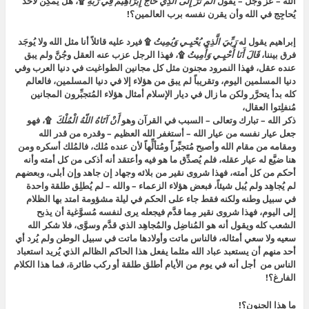
الله – عز وجل – يقول
أَلَمْ تَرَ إِلَى الَّذِي حَاجَّ إِبْرَاهِيمَ فِي رَبِّهِ
۩،
هل يُمكِن لأحد
يُحاجِج في الله وأن يقرن نفسه برب العالمين؟!
إبراهيم يقول له
رَبِّيَ الَّذِي يُحْيِـي وَيُمِيتُ
۩
فيرد عليه قائلاً أنا مثل الله ولا يُوجَد
فرق بيننا،
قَالَ أَنَا أُحْيِـي وَأُمِيتُ
۩
، فهذا الرجل عزب عنه العقل وجُنَّ ولم يبق
عنده عقل، فهذا النمرود مجنون مثل كل مجانين الطواغيت في دنيا العرب وفي
دنيا المسلمين اليوم، وتقريباً لم يبق من هؤلاء إلا في دنيا المسلمين، فالعالم
كله بدأ يتحرَّر ولكن ما زال في ديار الإسلام أمثال هؤلاء المُتجبِّرون المجانين
مُنفلِتوا العقال،
ذكر الله – تبارك وتعالى – السبب في القرآن وهو
أَنْ آتَاهُ اللّهُ الْمُلْكَ
۩،
فهو
جعل عيار نفسه من عيار الله – أستغفر الله العظيم – وقدره من قدر الله
ومقامه من مقام الله وأصبح مُتجبِّراً ومُتألِّهاً لأن عنده مُلك، فالمُلك أسكره ومن
هنا ضيَّع له عيار عقله، فلم يُصدِّق ما هو فيه وأعتقد أنه أذكى من كل أمته وأنه
أحكم من كل أمته، فهذا شروى نقير من بلائه وجهاد إن جاهد وإن أبلى، وبعضهم
لم يُجاهِد ولم يُبل شيئاً، فبعض هؤلاء الزعماء – والله – لم يُطلِق طلقة واحدة
في سبيل وطنه ولكنه فقط جاء على الحكم في ليلة مشؤومة امتد بها الظلام
إلى اليوم، فهذا شروى نقير مِما قدَّم فيجعله يرى لنفسه مُسوَّغية أن يذبح
الشعب كله ويقول أنه هو المُناضِل والمُجاهِد الذي قدَّم وسوَّى، فلا شكر الله
سعيه ولا سعي أمثاله، فالناس ماتت وأولادها ماتت في سبيل الوطن ولم يُرد أي
أحد منهم أن يستعبد عباد الله مثلما يفعل هذا الحاكم الظالم الذي يُريد استعباد
الناس من أجل أنه في يوم من الأيام أطلق طلقة أو ركب طائرة، فما هذا الكلام
الفارغ؟!
ما هذا الجنون؟!