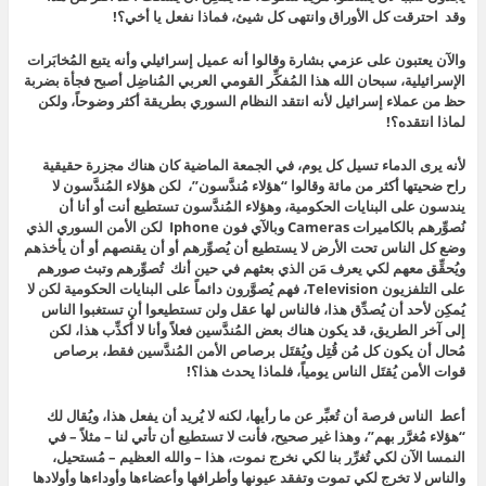
وقد احترقت كل الأوراق وانتهى كل شيئ، فماذا نفعل يا أخي؟!
والآن يعتبون على عزمي بشارة وقالوا أنه عميل إسرائيلي وأنه يتبع المُخابَرات
الإسرائيلية، سبحان الله هذا المُفكِّر القومي العربي المُناضِل أصبح فجأة بضربة
حظ من عملاء إسرائيل لأنه انتقد النظام السوري بطريقة أكثر وضوحاً، ولكن
لماذا انتقده؟!
لأنه يرى الدماء تسيل كل يوم، في الجمعة الماضية كان هناك مجزرة حقيقية
راح ضحيتها أكثر من مائة وقالوا “هؤلاء مُندَّسون”، لكن هؤلاء المُندَّسون لا
يندسون على البنايات الحكومية، وهؤلاء المُندَّسون تستطيع أنت أو أنا أن
نُصوِّرهم بالكاميرات Cameras وبالآي فون Iphone لكن الأمن السوري الذي
وضع كل الناس تحت الأرض لا يستطيع أن يُصوِّرهم أو أن يقنصهم أو أن يأخذهم
ويُحقِّق معهم لكي يعرف مَن الذي بعثهم في حين أنك تُصوِّرهم وتبث صورهم
على التلفزيون Television، فهم يُصوَّرون دائماً على البنايات الحكومية لكن لا
يُمكِن لأحد أن يُصدِّق هذا، فالناس لها عقل ولن تستطيعوا أن تستغبوا الناس
إلى آخر الطريق، قد يكون هناك بعض المُندَّسين فعلاً وأنا لا أُكذِّب هذا، لكن
مُحال أن يكون كل مُن قُتِل ويُقتَل برصاص الأمن المُندَّسين فقط، برصاص
قوات الأمن يُقتَل الناس يومياً، فلماذا يحدث هذا؟!
أعط الناس فرصة أن تُعبِّر عن ما رأيها، لكنه لا يُريد أن يفعل هذا، ويُقال لك
“هؤلاء مُغرَّر بهم”، وهذا غير صحيح، فأنت لا تستطيع أن تأتي لنا – مثلاً – في
النمسا الآن لكي تُغرِّر بنا لكي نخرج نموت، هذا – والله العظيم – مُستحيل،
والناس لا تخرج لكي تموت وتفقد عيونها وأطرافها وأعضاءها وأوداءها وأولادها