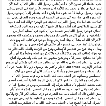
حتى الخلفاء الراشدون لأن لا أحد يُقاس برسول الله – قالوا لك أن الأمةالآن
ليس فيها أي نفاق والحمد لله، فالأمة الآن صفت، وكأن العلة في الرسول وفي
وجود الرسول، وطبعاً لا أحد يقول هذا ولكن لا أحد يتفطَّن إلى أن وجود رسول
الله بنوره الذي أضاء منه كل شيئ في المدينة لم يمنع وجود النفاق،
يقول أنس
كما ثبت عنه لما جاء رسول الله إلى المدينة في الهجرة “والله لقد أضاء منها
كل شيئ، فلما تُوفيَ لقد أظلم منها كل شيئ”، لكن مع وجود النور كان يُوجَد
النفاق،
فوجود رسول الله ليس عصمة من أن يكون في أصحابه أنفار من
المُنافِقين، والقرآن ذكرهم والنبي ذكرهم ويعلم بعضهم ولم يُعلِمه الله ببعضهم
الآخر لأن الله لم يشأ أن يهتك أستارهم، وهذا موجود في كتاب الله ومع ذلك
يقولون لك “هذا صحابي، فممنوع أن تتكلَّم وأن تُجرِّح حتى وإن نافق وغيَّر
وبدل”، وهذا نوع من تقديس الأشخاص ونوع من الوثنية والعياذ بالله، فالواحد
من هؤلاء يُخالِف المنهج ثم لا يُتكلَّم فيه ولا يُحذَر من فعله، وطبعاً هذا أورثنا أن
قام أحد مشائخ العصر الآن وهو شيخ مشهور جداً في بلده وله منبر وله أتباع
ليقول أن أعظم ذنب تلقى به الله هو أن تتظاهر ضد الحاكم، ويُمكِن أن تسمعوا
هذا في الإنترنت Internet، ادخلوا واكتبوا هذا وسوف ترون كل شيئ دون أن
أذكر أسماء، وهذا شيئ فظيع جداً، لكن لو سألت الآن أي صغير من أولاد
المسلمين وصبيانهم عن أعظم ذنب يلقى العبد به ربه فإنه سيقول لك أن
أعظم ذنب هو الشرك أو الكفر، لكن قد يقول لك هذا الشيخ أنه يقصد أعظم
ذنب يحتقبه المُسلِم لأن خطابه مُوجَّه إلى المسلمين، ومن ثم سنقول له أن
أعظم ذنب يلقى العبد به ربه بعد الشرك هو قتل النفس المُحرَّمة، علماً بأن
بعض الناس قال أن أعظم ذنب بعد الشرك هو ترك الصلاة، لكن الأرجح والأصح
أن أعظم ذنب هو قتل النفس المُحرَّمة وفيه من التغليظ ما ليس في غيره بعد
الشرك، أما هذا الشيخ فقال “
أعظم ذنب تلقى الله به أن تتظاهر ضد الحاكم