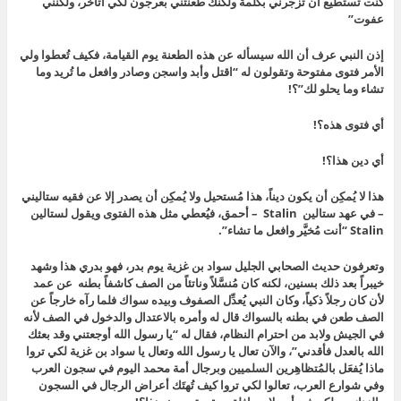
كنت تستطيع أن تزجرني بكلمة ولكنك طعنتني بعرجون لكي أتأخَّر، ولكنني
عفوت”
إذن النبي عرف أن الله سيسأله عن هذه الطعنة يوم القيامة، فكيف
تُعطوا ولي
الأمر فتوى مفتوحة وتقولون له “اقتل وأبد واسجن وصادر وافعل ما تُريد وما
تشاء وما يحلو لك”؟!
أي فتوى هذه؟!
أي دين هذا؟!
هذا لا يُمكِن أن يكون ديناً، هذا مُستحيل ولا يُمكِن أن يصدر إلا عن فقيه ستاليني
– في عهد ستالين Stalin – أحمق، فيُعطي مثل هذه الفتوى ويقول لستالين
Stalin “أنت مُخيَّر وافعل ما تشاء”
.
وتعرفون حديث الصحابي الجليل سواد بن غزية يوم بدر، فهو بدري هذا وشهد
خيبراً بعد ذلك بسنين، لكنه كان مُنسَّلاً وناتئاً من الصف كاشفاً بطنه عن عمد
لأن كان رجلاً ذكياً، وكان النبي يُعدِّل الصفوف وبيده سواك فلما رآه خارجاً عن
الصف طعن في بطنه بالسواك قال له وأمره بالاعتدال والدخول في الصف لأنه
في الجيش ولابد من احترام النظام، فقال له “يا رسول الله أوجعتني وقد بعثك
الله بالعدل فأقدني”،
والآن تعال يا رسول الله وتعال يا سواد بن غزية لكي تروا
ماذا يُفعَل بالمُتظاهِرين السلميين وبرجال أمة محمد اليوم في سجون العرب
وفي شوارع العرب، تعالوا لكي تروا كيف تُهتَك أعراض الرجال في السجون