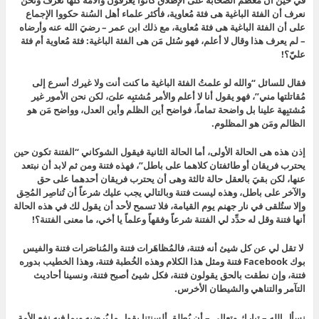
في حين أن مُعظم الصحابة على الإطلاق كانوا يعرفون والأمة كلها تعرف ونحن
نعرف أن الفئة الباغية هى فئة مُعاوية، فأكثر علماء أهل السُنة حكووا الإجماع
على أن الفئة الباغية هى فئة مُعاوية، مع ذلك ابن عمر – رضيَ الله عنه وأرضاه
– لم يعرف هذا وقال لا أعلم، فهو سُئل مَن هى الفئة الباغية: فئة مُعاوية أم فئة
عليّ؟!
فقال للسائل “والله لو علمتُ الفئة الباغية ما كنت أنت ولا غيرك أسرع إلى
مُقاتلتها مني”، فهو يقول أنا لا أعلم والأمر
مُشتبِه علىَ، لكن نحن الأمور غير
مُشتبِهة علينا بل واضحة تماماً، فواضح أين الظلم وأين العدل، وواضح مَن هو
الظالم ومَن هو المظلوم.
إذن هذه هى الحالة الأولى، أما الحالة الثانية ف
يقول الشوكاني “الفتنة تكون حين
يحترب فريقان أو طائفتان كلاهما على باطل”، فهذه فتنة ومن ثم لابد أن نبتعد
عنها، لكن بقيَ بالعقل حالة ثالثة وهى أن
يحترب فريقان أحدهما على حق
والآخر على باطل، وهذه ليست فتنة وبالتالي يجب عليك شرعاً أن تُناصِر المُحِق
وإلا ستُلقى في نار جهنم يوم القيامة، فلا تسمح لأحد أن يقول لك في هذه الحالة
أنها فتنة وقل له حدِّد لي الفتنة شرعاً وفقهاً وعلماً يا أخي، ما معنى الفتنة؟!
لا تقل لي عن كل شيئ أنه فتنة، فالمُظاهَرات فتنة والمُناصَرات فتنة والفيس
بوك Facebook فتنة ومثل هذا الكلام وهذه الخُطبة فتنة، وهذا الخطيب بدوره
فتنة، وإن نطقت بالحق يقولون فتنة، فكل شيئ أصبح فتنة، ونسينا أحاديث
التآمر والتناهي والشيطان الأخرس.
نسأل الله – تبارك وتعالى – أن يُطلِق ألسنتنا بقول ما يُرضيه وبما فيه نفع الأمة