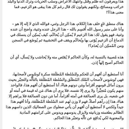
هذا ويعرفون أنه ظلم وقتل وانتهك الأعراض وسلب الحريات وترك الدنيا والبلد
خرائب ومسائخ، ولكنهم يقولون لك قال رغم كل هذا يبقى هو الزعيم، فما
معنى هذا؟!
هناك منطق ثاوٍ خلف هذا الكلام، هذا الرجل وثني، فوالله الذي لا إله إلا هو –
وأنا على منبر رسول الله أُقسِم بالله – هذا الرجل عنده وثنية، واضح أن عنده
وثنية، فهو يقول لك: هذا الزعيم لا يُمكِن أن يُحاكَم، كيف يُمكِن أن ينسلك في
الدماغ أن الزعيم يُؤتى بها ويُحاكَم ويقف في التخشيبة ثم يُوضَع في السجن
ومن المُمكِن أن يُعدَم؟!
هذه مُصيبة بالنسبة له، وكأن الحاكم لا يُقتَص منه ولا يُحاسَب ولا يُسأل، أي أن
الحاكم أصبح إلهاً إذن.
أنا أستطيع أن أفهم أن للحكم وللسُلطة المُطلَقة سكرة تُوسّوِس لأصحابها،
فهى تُوسَوِس لأصحاب المُلك المُطلَق والسُلطة المُطلَقة بالتألّه والتجبّر بحيث
يرون أماثل قومهم أقزاماً ومَن دونهم هباءً، أنا أستطيع أن أفهم هذا، فالواحد
منهم يكون مُتجبِّراً ولا يرى إلا نفسه، فلا يرى أن هناك مَن له قيمة في أمته أو
في شعبه، بل يرى العمالقة في أمته أقزاماً، أما مَن دون العمالقة فلا يراهم إلا
هباءَ، هذا إن رآهم أصلاً، فهم لا وزن لهم عند السُلطة المُطلَقة، وأنا أفهم هذا
جيداً ولكنني لا أستطيع أن أفهم أن يأتي صعلوك من الصعاليك الذين داسهم هذا
الظالم بطغمته وزبانيته ولايزال يدوسهم ويدوس على كرامتهم المادية
والمعنوية لكي يُدافِع عن تألّه وتجبّر هذا الحاكم.