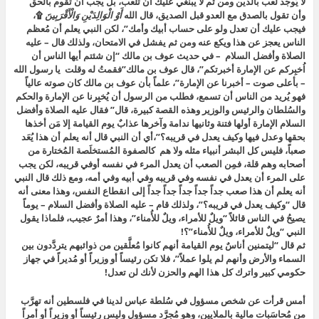
لا يُوجَد لعب بالدين ومن ثم لا يبنغي عليك أن تلعب، بل يجب أن تقوم بالحق
وأن تقول بالصدق مع العدو قبل الصديق، قال الله
أَوْ الْوَالِدَيْنِ وَالْأَقْرَبِينَ
۩
،
فيجب عليك أن تعدل ولو على حساب أبيك وأمك”، لكن النبي يعلم أن مُعظم
الناس يعجز عن هذا ويكع عنه ومن ثم يفشل في الامتحان،
ولذلك قال – عليه
الصلاة وأفضل السلام – في حديث عوف بن مالك “إن شئتم أيها الناس أن
اُخبِركم عن الإمارة أخبرتكم”، قال عوف بن مالك”فقمتُ له وقلت يا رسول الله
– بأعلى صوت – أخبرنا عن الإمارة”، علماً بأن عوف بن مالك كان صوته عالياً
فهو يُريد من الناس أن تسمع، فطلب من الرسول أن يُخبِرنا عن الإمارة والحكم
والسُلطان والرئيس والوزير وهذه القصة كبيرة، قال” فقال عليه الصلاة وأفضل
السلام الإمارة أولها فتنة وثانيها ندامة وآخرها عذابٌ يوم القيامة إلا مَن أخذها
بحقها وعدل فيها وكيف يعدل في قريبه؟”،
أي أن النبي قال أنه يعلم أن هذا يُعَد
صعباً، فليس كل البشر أنبياء مثله ولا هم كالصفوة المُستخلَصة المُختارة من
أصحابه وهم قلة، فمِن الصعب أن يعدل المرء في نفسه أوفي قريبه، لكن يجب
على المرء أن يعدل في نفسه وفي قريبه وفي أبيه وفي أمه، ومع ذلك قال النبي
أنه يعلم أن هذا صعب جداً جداً جداً جداً جداً إلى انقطاع النفس، وهذا معنى أنه
قال “
وكيف يعدل في قريبه؟”،
ولذلك قام – عليه الصلاة وأفضل السلام – يوماً
يصيحُ في الناس قائلاً “
ويلٌ للأمراء، ويلٌ للأُمناء”، وهذا أمرٌ عجيب، فلماذا يقول
النبي “ويلٌ للأمراء، ويلٌ للأُمناء”؟!
ثم قال “ليتمنين أناسٌ يوم القيامة أنهم كانوا مُعلَّقين من ذوائبهم يتردَّدون بين
السماء والأرض وأنهم لم يلوا عملاً”،
فلا تكن رئيساً أو وزيراً أو مُديراً في جهاز
حكومي كبير واترك كل هذا الهم والحزن لأنك لن تعدل!
أمس قرأت عن شخص مسؤول في سُلطة عباس لدينا في فلسطين أنه تهرَّب
من مُحاسَبات مالية بالملايين، وهو مُجرَّد مسؤول وليس رئيساً أو وزيراً أو أمراً