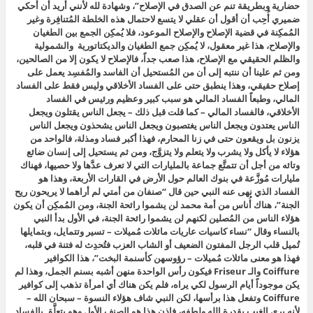
حضارية وبطريقة تنم عن الصدق في الإصلاح”، وشهادة لله لأنني أُريد أن أحكي
ضميري أُحِب أن أقول أن عقلي لا يتسع لاحتمال هذه الخلطة المُتنافِرة وغير
المُمكِنة في قضية الإصلاح والإصلاح الموعود، فلا يُمكِن الجمع بين الطغيان
والإصلاح، هذا غير معقول، لا يُمكِن جمع الطغيان والديكتاتورية والشمولية
والظلم الحقيقي مع الإصلاح، هذا صعب جداً، فالإصلاح لا يكون إلا من الصالحين،
ومن ثم علينا أن ننتبه إلى أن من المُستحيل أن الفاسد والمُفسِد يعمل على
إصلاح حقيقي، وهذا ينطبق حتى على الفساد الأخلاقي وليس فقط على الفساد
المالي، وطبعاً الفساد المالي هو سبب كبير وعظيم ورئيس في الفساد
الأخلاقي، فالفساد المالي – كما قلت قبل ذلك – يجعل الناس يقتلون ويجعل
الناس يعتدون ويجعل الناس يغتصبون ويجعل الناس يشحذون ويجعل الناس
يزنون بل ويقعون حتى في زنا المحارم، فهذا أكبر فساد ومذلة، فالواحد من
هؤلاء لا يأكل ولا يشرب ولا يتعلم ولا يتزوَّج، ومن ثم يستحيل إلى إنسان ضائع
وتائه من أجل أن تتمتَّع جماعة بالمليارات التي لا تعرف عدَّها ولا حصيها، فهناك
مليارات مُوزَّعة في بنوك العالم حول الأرض في القارات الأربعة، وهذا هو
الفساد الذي نهى عنه النبي حين قال “
صنفان من أمتي لم أراهما لا يريحون ريح
الجنة”، هناك أُناس من أمة محمد لن يشموا رائحة الجنة، ومن المُمكِن أن يكون
هؤلاء الناس من المُصلين لكنهم لن يشموا رائحة الجنة، في الأول بدأ النبي
بالنساء وقال “نساء كاسيات عاريات مائلات مُميلات – تسير وتتمايل، وبتمايلها
تُميل قلب الرجل المفتون الضعيف أو الشاب العزب فتُحدِث له فتنة في قلبه،
فهذا هو معنى مائلات مُميلات – رؤوسهن كأسنمة البخت”، هذا الكوافير
Coiffure والـ Friseur فيكون رأس الواحدة منهن أشبه بسنم الجمل، وهذا لم
يكن موجوداً أيام الرسول لكي يراه، فلم يكن هناك أي امرأة تذهب إلى كوافير
Coiffure وتفعل هذا برأسها، لكن النبي شاف هؤلاء النسوة – سبحان الله –
لأنه يرى الغيب بقدرة الله ولطفه، فإذن هذا هو الصنف الأول وهو يتعلَّق بالفساد