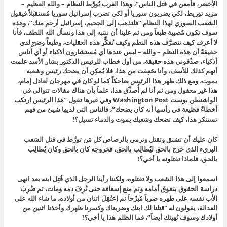
الأخضر، فأمعن في قتل الناس”، وهذا الغرب يُورِّط النظام – والله العظيم –
مزيد توريط، لكي يضربون سوريا أو لكي تضرب إسرائيل سوريا مُستقبَلاً فيقول
الشعب السوري لهذا النظام “فلتذهب إلى الجحيم، إسرائيل أرحم منك”، وهذه
سوف تكون مُصيبة طبعاً ومن ثم علينا أن ننتبه إلى هذا ونسأل الله اللطف، فأنا
لا أعرف كيف تتصرَّف هذه النظم وكيف تُفكِّر هذه العقليات، وطبعاً وضح لدي
حقيقةً أن هذه النظم – والله – ليس عندها أي مُستشارون أذكياء أو أي أُناس
أذكياء، صدِّقوني هذه حقيقة، من أول خطاب للرئيس الدكتور بشار الأسد علمت
أنهم كذلك للأسف، وأنا صُعِقت من هذا، فلا يُمكِن أن يضحك رئيس وشعبه
يموت، ومع ذلك ظهر هذا الرئيس ضاحكاً كما لو كان في مهرجان لعادل إمام،
هذا غير معقول ومن ثم أنا لم أُصدِّق هذا، علماً بأن هناك مقالات تتوالى في
الواشنطن بوست Washington Post وفي غيرها تقول “هذا الرئيس ارتكب
أخطاءً فظيعة في رأسها أنه كان يضحك”، فالناس التي لديها شيئ من فهم
تستنكر هذا، كيف تضحك وشعبك يموت والدماء تسيل؟!
كان عليك أن تشنق وتقتل وترمي بالرصاص كل مَن تورَّط في قتل الشعب
البريء الذي خرج بالحق ليُطالِب بالحق، فخروجه كان بالحق وكان يُطالِب
بالحق، فلماذا تقتلونه يا أخي؟!
اسمعوا إلى هذا الشعب ولا تقتلوه، ولكننا رأينا الرجل الذي قُتِل ابنه بعد انهى
دراسة الحقوق بتفوق أمامه وتم منع إسعافه حتى نُزِفَ دمه ومات، ثم ضُرِبَ
الأب نفسه على ظهره ضرباً مُبرِّحاً ثم اعتُقِلَ اثنان من أولاده، ما شاء الله على
العدالة، يقولون له “قتلنا لك ابنك وضربناك وكسرنا ظهرك وأخذنا اثنين من
أولادك وسوف نُهينك أيضاً”، فما الظلم هذا يا أخي؟!