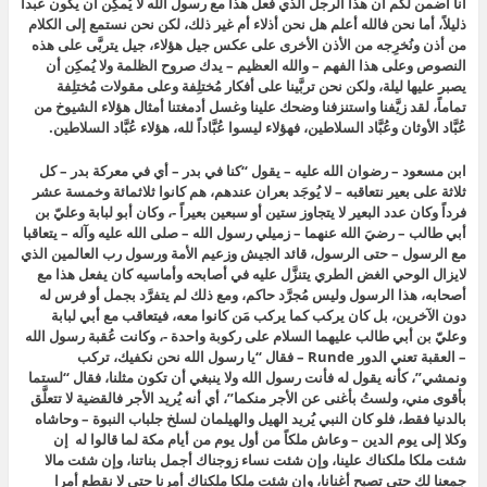
أنا أضمن لكم أن هذا الرجل الذي فعل هذا مع رسول الله لا يُمكِن أن يكون عبداً
ذليلاً، أما نحن فالله أعلم هل نحن أذلاء أم غير ذلك، لكن نحن نستمع إلى الكلام
من أذن ونُخرِجه من الأذن الأخرى على عكس جيل هؤلاء، جيل يتربَّى على هذه
النصوص وعلى هذا الفهم – والله العظيم – يدك صروح الظلمة ولا يُمكِن أن
يصبر عليها ليلة، ولكن نحن تربَّينا على أفكار مُختلِفة وعلى مقولات مُختلِفة
تماماً، لقد زيَّفنا واستنزفنا وضحك علينا وغسل أدمغتنا أمثال هؤلاء الشيوخ من
عُبَّاد الأوثان وعُبَّاد السلاطين، فهؤلاء ليسوا عُبَّاداً لله، هؤلاء عُبَّاد السلاطين.
ابن مسعود – رضوان الله عليه – يقول “كنا في بدر – أي في معركة بدر – كل
ثلاثة على بعير نتعاقبه – لا يُوجَد بعران عندهم، هم كانوا ثلاثمائة وخمسة عشر
فرداً وكان عدد البعير لا يتجاوز ستين أو سبعين بعيراً -، وكان أبو لبابة وعليّ بن
أبي طالب – رضيَ الله عنهما – زميلي رسول الله – صلى الله عليه وآله – يتعاقبا
مع الرسول – حتى الرسول، قائد الجيش وزعيم الأمة ورسول رب العالمين الذي
لايزال الوحي الغض الطري يتنزَّل عليه في أصابحه وأماسيه كان يفعل هذا مع
أصحابه، هذا الرسول وليس مُجرَّد حاكم، ومع ذلك لم يتفرَّد بجمل أو فرس له
دون الآخرين، بل كان يركب كما يركب مَن كانوا معه، فيتعاقب مع أبي لبابة
وعليّ بن أبي طالب عليهما السلام على ركوبة واحدة -، وكانت عُقبة رسول الله
– العقبة تعني الدور Runde – فقال “يا رسول الله نحن نكفيك، تركب
ونمشي”، كأنه يقول له فأنت رسول الله ولا ينبغي أن تكون مثلنا، فقال “لستما
بأقوى مني، ولستُ بأغنى عن الأجر منكما”، أي أنه يُريد الأجر فالقضية لا تتعلَّق
بالدنيا فقط، فلو كان النبي يُريد الهيل والهيلمان لسلخ جلباب النبوة – وحاشاه
وكلا إلى يوم الدين – وعاش ملكاً من أول يوم من أيام مكة لما قالوا له إن
شئت ملكا ملكناك علينا، وإن شئت نساء زوجناك أجمل بناتنا، وإن شئت مالا
جمعنا لك حتى تصبح أغنانا، وإن شئت ملكا ملكناك أمرنا حتى لا نقطع أمرا