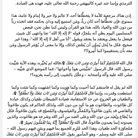
الترمذي وإنما عند غيره كالبيهقي رحمة الله تعالى عليه،
فهذه هى العبادة.
إذن هناك مرجعية للأمة لا يتخطَّاها أحد، لا عالم ولا حبر ولا إمام ولا عامة، هذا
ممنوع، فإن تخطَّاها أحد كان رباً، ومَن استمع إليه ودان بحكمه فقد اتخذه رباً
من دون الله والعياذ بالله، هذا هو القرآن وليس كما نظن نحن، فبعض
المسلمين اليوم يظن أنه بمُجرَّد قوله “لا إله إلا الله” نجا وانتهى كل شيئ،
فيفعل ما يفعل ويعتقد ما يعتقد ويقول “أنا من أهل لا إله إلا الله”، وهذا غير
صحيح، فكل ما يُحل
يُمكِن أن يُنقَض كذلك، وإلا ما معنى أن يُؤمَر الرسول ومَن
معه بأن يستقيموا كما أُمِروا؟!
قال الله
فَاسْتَقِمْ كَمَا أُمِرْتَ وَمَن تَابَ مَعَكَ
۩،
فالله لم يُخيِّره، وهذه الآية شيَّبت
رسول الله، قال الرسول “
شيَّبتني هودٌ وأخواتها”
، فما الموضع الذي شيَّبه –
صلى الله عليه وآله وأصحابه – وعجَّل بالشيب إلى رأسه يغزوه؟!
الله لم يقل له فاستقم كما أحببت وكما هويت وكما اشتهيت وكما شئت وكما
استطعت وقدرت، وإنما قال
فَاسْتَقِمْ كَمَا أُمِرْتَ وَمَن تَابَ مَعَكَ وَلَا تَطْغَوْا ۚ
۩
،
والطغيان هو الخروج عن حد الاستقامة، فعبادة الشيطان طغيان وكذلك عبادة
كل طاغوت، والطاغوت هو ما عُبِد من دون الله، ولذلك الحاكم قد يكون طاغوتاً
والقاضي قد يكون طاغوتاً والمُفكِّر والفيلسوف والمُصلِح قد يكون طاغوتاً، فكل
ما يُطاع ويُعبَد من دون الله وعلى الضد من أمر الله وشرعه هو طاغوت، والذين
يعبدونه إنما يعبدون طاغوتاً، قال الله
وَلَا تَطْغَوْا ۚ إِنَّهُ بِمَا تَعْمَلُونَ بَصِيرٌ
۩،
فمُجاوَزة الحد طغيان، وهذا الحد مُلزِم للجميع بما فيهم وبمَن فيهم رسول الله –
صلى الله عليه وسلم – وهو المأمور بقول الله
فَاسْتَقِمْ كَمَا أُمِرْتَ وَمَن تَابَ مَعَكَ