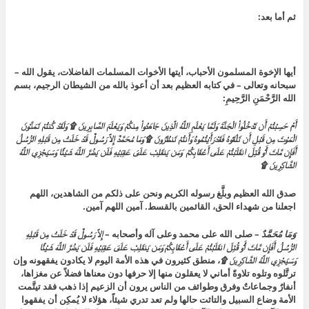
ثم أما بعد:
أيها الإخوة المسلمون الأحباب، أيتها الأخوات المسلمات الفاضلات، يقول الله –
سبحانه وتعالى – في كتابه العظيم بعد أن أعوذ بالله من الشيطان الرجيم،
بسم
الله الرَّحْمَنِ الرَّحِيمِ:
أَمْ حَسِبْتُمْ أَن تَدْخُلُواْ الْجَنَّةَ وَلَمَّا يَعْلَمِ اللَّهُ الَّذِينَ جَاهَدُواْ مِنكُمْ وَيَعْلَمَ الصَّابِرِينَ ۩ وَلَقَدْ كُنتُمْ تَمَنَّوْنَ
الْمَوْتَ مِن قَبْلِ أَن تَلْقَوْهُ فَقَدْ رَأَيْتُمُوهُ وَأَنتُمْ تَنظُرُونَ ۩ وَمَا مُحَمَّدٌ إِلاَّ رَسُولٌ قَدْ خَلَتْ مِن قَبْلِهِ الرُّسُلُ
أَفَإِن مَّاتَ أَوْ قُتِلَ انقَلَبْتُمْ عَلَى أَعْقَابِكُمْ وَمَن يَنقَلِبْ عَلَىَ عَقِبَيْهِ فَلَن يَضُرَّ اللَّهَ شَيْئًا وَسَيَجْزِي اللَّهُ
الشَّاكِرِينَ ۩
صدق الله العظيم وبلَّغ رسوله الكريم ونحن على ذلكم من الشاهدين، اللهم
اجعلنا من شهداء الحق، القائمين بالقسط. آمين اللهم آمين.
وَمَا مُحَمَّدٌ
–
صلى الله على محمد وعلى آله وأصحابه –
إِلاَّ رَسُولٌ قَدْ خَلَتْ مِن قَبْلِهِ
الرُّسُلُ أَفَإِن مَّاتَ أَوْ قُتِلَ انقَلَبْتُمْ عَلَى أَعْقَابِكُمْ وَمَن يَنقَلِبْ عَلَىَ عَقِبَيْهِ فَلَن يَضُرَّ اللَّهَ شَيْئًا
وَسَيَجْزِي اللَّهُ الشَّاكِرِينَ ۩
،
منطق كثيرون في هذه الأمة اليوم لا يكادون يفقهونه وإن
ترتَّلوه وتلوه تلاوةً أماني لا يعقلون منها إلا حرفها دون معناها فضلاً عن مغزاها،
أنفارٌ وجماعاتٌ وفرق وطوائف من الناس يرون أن الزعيم إذا ذهب فقد تيتَّمت
الأمة وضاع السبيل والتاثت حالها ولم تعد تدري شيئاً، هؤلاء لا يُمكِن أن يفقهوا