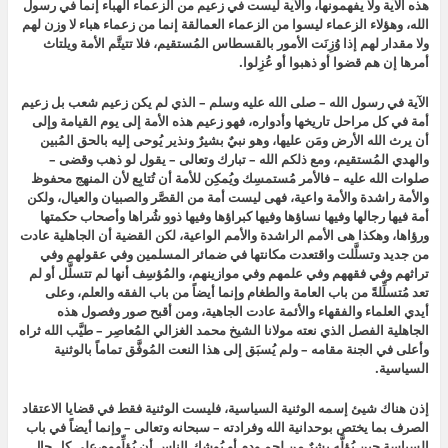
هذه الآية ولا يفهمونها، والآية ليست في زعيم من الزعماء الهباء إنما في رسول
الله، وهؤلاء الزعماء ليسوا من الزعماء العمالقة إنما من زعماء هباء لا وزن لهم
ولا مقدار لهم إذا وُزِنَت الأمور بالقسطاس المُستقيم، فلا تتيتَّم الأمة ويلتاث
أمرها إن هم قضوا أو ذهبوا أو عُزِلوا.
الآية في رسول الله – صلى الله عليه وسلم – الذي لم يكن زعيم شعب بل زعيم
أمة في كل مراحل تاريخها وأدواره، فهو زعيم هذه الأمة إلى يوم القيامة وإلى
أن يرث الله الأرض ومَن عليها، وهو نبيٌ بشيرٌ ونذير يُوحى إليه بالحق المُبين
والهدي المُستقيم، ومع ذلكم الله – تبارك وتعالى – يقول لو ذهب وقضى –
صلوات الله عليه – فالأمر مُستمسِك ويُمكِن للأمة أن تُتابِع لأن المنهج محفوظ
والأمة راشدة والأمة واعية، فهى ليست أمة من القصَّر والصبيان والعيال، ولكن
أمة فيها رجالها وفيها نساؤها وفيها كبراؤها وفيها ذوو شُراها وأصحاب حكمتها
ورؤاها، وهكذا هى الأمم الراشدة والأمم الواعية، لكن القضية أن الجاهلية عادت
من جديد وتسلَّلت واقتعدت مكانتها في ضمائر المسلمين وفي عقولهم وفي
تراثهم وفي فقههم وفي علمهم وفي موازينهم، والمُؤسِف أنها لم تتسلَّل أو لم
تعد مُتسلِّلةً من باب العامة والطغام وإنما أيضاً من باب الفقه والعلم، وعلى
أيدي العلماء والفقهاء والأئمة عادت الجاهية، ومن أقبح صور وفصول هذه
الجاهلية الفصل الذي نعته مولانا الشيخ محمد الغزالي المُعاصِر – طيَّب الله ثراه
وأعلى في الجنة مقامه – ولم يُسبَق إلى هذا النعت المُوفَّق تماماً بالوثنية
السياسية.
إذن هناك شيئ إسمه الوثنية السياسية، فليست الوثنية فقط في قضايا الاعتقاد
الصرف بما يختص بوحدانية الله وفرادته – سبحانه وتعالى – وإنما أيضاً في باب
السياسة حين يُؤلَّه بشرٌ من لحم ودم أو يُوشِك الناس أن يُؤلِّهوه،على كل حال