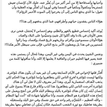
وأحبابها وأصدقاءها إلا من أمر أكبر من أن يُعبَّر عنه، عليك الآن كإنسان تعيش
مُستريحاً ومكفولاً ومكفياً في النمسا وفي أوروبا أن تُفكِّر بهذه العقلية وأن
تقول: ما الذي يدفع الناس إلى أن يخرجوا إلى الموت الأحمر الزؤام؟!
هؤلاء الناس يفقدون حياتهم وأطرافهم، فما الذي يدفعهم إلى هذا؟!
يُوجَد أكيد إحساس فظيع بالقهر والظلم، وهو إحساس لا يُحتمَل، فنحن نرى
بعض الأوثان في بلادنا وقد أكلوا كل شيئ وتسيَّدوا على البلاد والعباد،
هؤلاءأوثان ممسوخون وأقزام، وتاريخهم تاريخ فساد وإفساد، وما زالوا
مُستمِرين في هذا بل ويعطون الأمر بذبح الناس، فإلى متى سيظل الأمر هكذا؟!
ونفس الشيئ يحدث في اليمن وفي غير اليمن، وهذا مُحال أن يستمر، هذه
فتنة يصير فيها الحليم حيران
والعاقبة لا يعلمها إلا الله، وأنا سأقولها كلمة من
ضميري :
أُقدِّر قلتها لإخواني في الأيام السابقة وهى أن غير بعيد أن يكَون هناك مُؤامَرة،
ولكنها ليست مُؤامَرة تُخرِج الناس لكي يتظاهروا وإنما مُؤامَرة بهذا الحكم لكي
يذهب لأهداف استعمارية كُبرى، وهذا أمر معروف لكن لا تقل لي أن هناك
مُؤامَرة أخرجت الناس لكي يتظاهروا، هذا كذب وكلام فارغ هذالا يسوغ على أي
إنسان أبله، إن كان هناك مُؤامَرة بالبلد وبنظام البلد فأكثر مَن أنجح ويعمل على
إنجاح هذه المُؤامَرة هو النظام نفسه، وأنا سأقولها شهادة لله “أنت أيها النظام
– والله العظيم – المُجرَّم رقم واحد في حق نفسك وفي حق البلد ومُستقبَله
بطريقة تعاطيك مع ثورة الشعب السلمية، فكان يُمكِن أن تتعاطى معها بطريقة