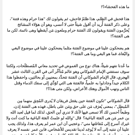
ما هذه الفحشاء؟!
هذا فحش في الظلم، هذا ظلمٌ فاحش، ثم يقولون لك “هذا حرام وهذه فتنة”،
وعلى ذكر الفتنة أُريد أن أقول شيئاً حتى لا أنسى، وهو أن هؤلاء المشائخ
يُحرِّمون الفتنة ويقولون لك الفتنة حرام وملعون مَن أيقظها وهى نائمة، لكن ما
هى الفتنة؟!
هم يضحكون علينا في موضوع الفتنة مثلما يضحكون علينا في موضوع البغي
والبُغاة، فما هو البغي وما هى الفتنة؟!
ما عُدنا نفهم شيئاً، هناك نوع من الغموض في تحديد معاني المُصطلَحات، ولكننا
سوف نستفتي الإمام الشوكاني وهو عالم مُتأخِّر أتى في القرن الثالث عشر
الهجري، قال الإمام الشوكاني أن
الفتنة تتحدَّد بمعنيين أو بحالتين، واحفظوا هذا
الكلام جيداً وجادلوا به علمياً، فالفتنة هى التي تُؤدِّي إلى سفك الدماء وقتل
الناس ونهب الأموال وهتك الأعراض، ولكن متى هذا؟!
قال الشوكاني “تكون الفتنة حين يقتتل فريقان لا يُدرى المُحِق منهما مِن
المُبطِل”، بمعنى
يُعرَف مَن على حق ومَن على باطل، فهذه هى الفتنة إذن،
وطبعاً أحسن لك ألا تسعى فيها لأنك لا تدري أين الحق،
لذلك لما قيل لعبد الله
بن عمر مَن هى الفئة الباغية؟ قال “والله لو علمتُ الفئة الباغية ما كنت أنت ولا
غيرك أسرع إلى مُقاتلتها مني”، وعجبي أن ابن عمر لم يعرف هذا، ولذلك يجب
علينا أن ننتبه إلى أنه لا يُوجَد لدينا تقديس للأشخاص، فابن عمر نفسه لا يعرف