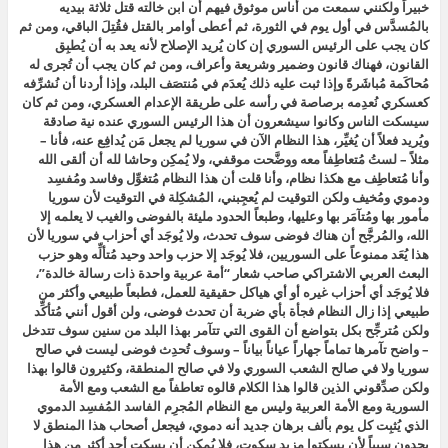
خبيراً ولكنني سمعت من أُناس موثوق فيهم أن ابن خالته قتل ثلاثة بيديه
بالمُسدَّس في أول يوم في الثورة، ثم أعطى أوامر بالقتل فقُتِلَ الباقي، ومن ثم
كان يجب على الرئيس السوري إن كان يُريد الإصلاح لأنه يعد به أن يُطبِق
القانون، فهناك قانون وضمير وشريعة وأعراف، ومن ثم كان يجب أن تُجرى له
مُحاكَمة مُباشَرةً وإذا ثبت عليه ذلك يُعدَم في مُنتصَف البلد، وإذا أردنا أن نُشرِّفه
كعسكري نُعدِمه برصاصة في رأسه على طريقة الإعدام العسكري، ومن ثم كان
سيسكت الناس وكانوا سيشعرون أن هذا الرئيس السوري عنده نية صادقة
ويُريد فعلاً أن يُغيِّر، هذا النظام الآن في سوريا لم يجعل مَن يُدافِع عنه، فأنا –
مثلاً – لستُ مُتعاطِفاً معه ووضَّحت موقفي، ولا يُمكِن وحاشا لله أن ألقى الله
وأنا مُتعاطِف مع هكذا نظام، وأنا قلت أن هذا النظام مُتغوِّل وفاسد ومُفسِد
ودموي ومُخيف ولكن التوقيت لم يُعجِبني، المُشكِلة في التوقيت لأن سوريا
مأمور بها ومُتآمَر بها وعليها، وطبعاً الحدود مليئة بالفوضى والغيب لا يعلمه إلا
الله، والمُرجَّح أن هناك فوضى سوف تحدث، ولا يُوجَد أي أحزاب في سوريا لأن
هذا يُعَد ممنوعاً على السوريين، فلا يُوجَد إلا حزب واحد وحيد مُتألِّه وهو حزب
البعث العربي الاشتراكي صاحب شعار “أمة عربية واحدة ذات رسالة خالدة”،
فلا يُوجَد أي أحزاب غيره أو أي هياكل حقيقية للعمل، فطبعاً طبيعي وأكثر من
طبيعي إذا زال النظام فجأة بأي ضربة أن تحدث فوضى، ولن أقول أنني مُتأكِّد
ولكن مُترجِّح بكل بتواضع أن القوى التي تتآمر بهذا البلد من سنين سوف تتدخل
– واضح تآمرها تماماً جهاراً عياناً بياناً – وسوف تُحدِث فوضى ليست في صالح
سوريا ولا في صالح الشعب السوري ولا في صالح المنطقة، وكثيرون قالوا بهذا
ولكن صدِّقوني الذين قالوا هذا الكلام قالوه تعاطفاً مع الشعب ومع الأمة
السورية ومع الأمة العربية وليس مع النظام المُجرِم الفاسد المُفسِد الدموي
الذي يُثبِت كل يوم بألف برهان جديد أنه دموي، فيجعل أصحاب هذا المنطق لا
يجدون سبباً لأن يسكتوا مزيد سكوت، فلا يُمكِن أن يسكت أحد أكثر من هذا