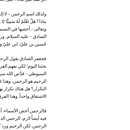
ولذلك اسم الرحمن – لا إله
ماذا؟ هَلْ تَعْلَمُ لَهُ سَم
وتعالى -. أخصها في التسمي
الصادق – عليه السلام، ورض
حُسين بن عليّ، ابن عليّ و
فجعفر الصادق يقول الرحمن 
بحثنا اليوم؛ لكي نفهم ال
السيوطي – قدَّس الله سره 
الرحيم هو الرحمن، وهذا غي
التكرار؟ هل هناك تكرار به
الاشتقاق واحداً. وهذا الفر
فالرحمن أخص الأسماء، أو 
فيه أيضاً لازم، الرحمن الذي
الرحمن. لكن الرحيم ورد كيف؟ و