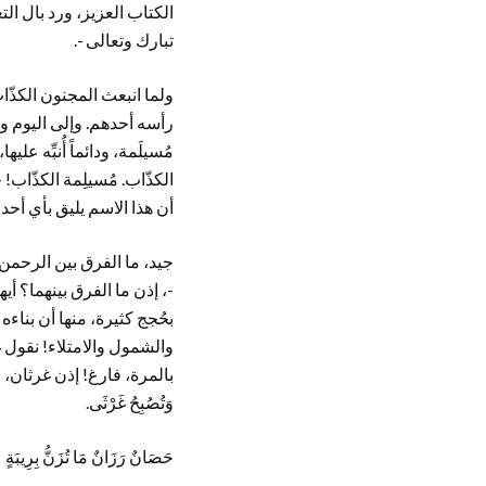
الكتاب العزيز، ورد بال الت
تبارك وتعالى -.
ولما انبعث المجنون الكذّ
رأسه أحدهم. وإلى اليوم وإل
مُسيلَمة، ودائماً أُنبِّه ع
الكذّاب. مُسيلِمة الكذّاب!
أن هذا الاسم يليق بأي أحد، ل
جيد، ما الفرق بين الرحمن 
-، إذن ما الفرق بينهما؟ أ
بحُجج كثيرة، منها أن بناء
والشمول والامتلاء! نقول 
بالمرة، فارغ! إذن غرثان، وَت
وَتُصُبِحُ غَرْثَى.
حَصَانٌ رَزَانٌ مَا تُزَنُّ بِرِي