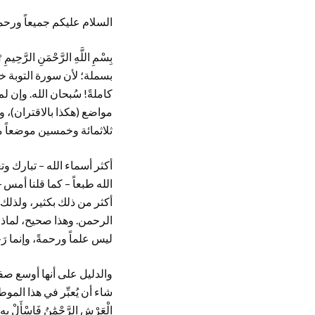
السلام عليكم جميعاً ورحمة
بِسْمِ اللَّهِ الرَّحْمَنِ 
بسملة؛ لأن سورة التوبة خالية من
كاملةً! سُبحان الله. وإن
مواضع (هكذا بالاقتران)، 
ثلاثمائة وخمسين موضعاً م
أكثر أسماء الله – تبارك وت
الله طبعاً – كما قلنا أمس
أكثر من ذلك بكثير، ولذلك بِسْم
الرحمن. وهذا صحيح، لماذا؟ ال
ليس علماً ورحمةً، وإنما رَح
والدليل على أنها أوسع صفات ا
شاء أن يُعبِّر في هذا الموطن بالذات
الْعَرْشِ الرَّحْمَٰنُ فَاسْأَلْ 