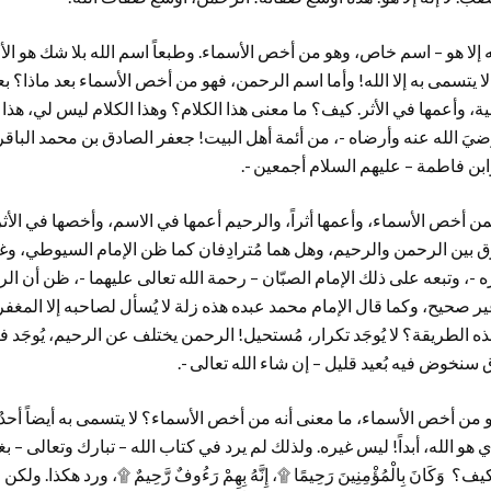
 إلا هو – اسم خاص، وهو من أخص الأسماء. وطبعاً اسم الله بلا شك هو الأ
ِيًّا ۩. لا يتسمى به إلا الله! وأما اسم الرحمن، فهو من أخص الأسماء بعد ماذا؟ 
ة، وأعمها في الأثر. كيف؟ ما معنى هذا الكلام؟ وهذا الكلام ليس لي، هذا 
يَ الله عنه وأرضاه -، من أئمة أهل البيت! جعفر الصادق بن محمد الباقر 
ابن فاطمة – عليهم السلام أجمعين -.
أخص الأسماء، وأعمها أثراً، والرحيم أعمها في الاسم، وأخصها في الأثر. و
فرق بين الرحمن والرحيم، وهل هما مُترادِفان كما ظن الإمام السيوطي، وغ
-، وتبعه على ذلك الإمام الصبّان – رحمة الله تعالى عليهما -، ظن أن الر
ر صحيح، وكما قال الإمام محمد عبده هذه زلة لا يُسأل لصاحبه إلا المغفرة
ذه الطريقة؟ لا يُوجَد تكرار، مُستحيل! الرحمن يختلف عن الرحيم، يُوجَد
ق سنخوض فيه بُعيد قليل – إن شاء الله تعالى -.
من أخص الأسماء، ما معنى أنه من أخص الأسماء؟ لا يتسمى به أيضاً أحدٌ غ
 هو الله، أبداً! ليس غيره. ولذلك لم يرد في كتاب الله – تبارك وتعالى – بغي
َكَانَ بِالْمُؤْمِنِينَ رَحِيمًا ۩، إِنَّهُ بِهِمْ رَءُوفٌ رَّحِيمٌ ۩، ورد هكذا. 