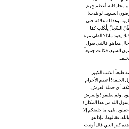
ظم مخلوقاته. أعظم جِرم
رضون السبع… لو مُدت!
ن هي مطوية، وهذا له علاقة حتى
ِّجِلِّ لِلْكُتُبِ كَمَا
، وبعد ذلك يعود ماذا؟ الطي مرة
حال هذا هو. فالنبي يقول
ضون السبع، فكانت جميعاً
ُخيف.
طبعاً. الذنب الكبير
ول الخلقة! أعظم الأجرام
لملائكة، أي حملة العرش.
خذوه، ولم يطيقوا! والعرش
لرسول الله من هذا المكان!
ملوه، بلى، ما خلقتكم إلا
لله. فقالوها، فإذا هو
هذه كنز. النبي قال أوتيت