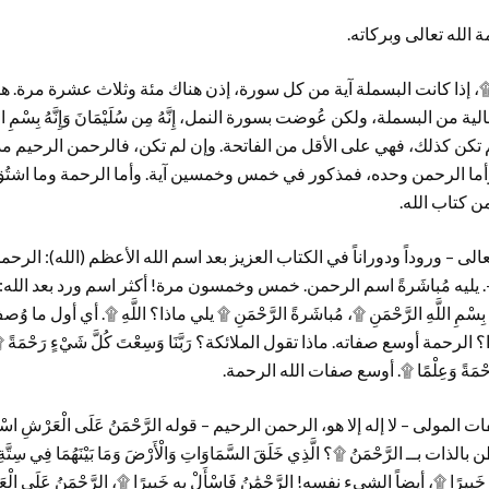
 الله تعالى وبركاته.
الرَّحِيمِ ۩، إذا كانت البسملة آية من كل سورة، إذن هناك مئة وثلاث عشرة مرة
 البسملة، ولكن عُوضت بسورة النمل، إِنَّهُ مِن سُلَيْمَانَ وَإِنَّهُ بِسْمِ اللَّهِ ا
 لم تكن كذلك، فهي على الأقل من الفاتحة. وإن لم تكن، فالرحمن الرحيم م
وأما الرحمن وحده، فمذكور في خمس وخمسين آية. وأما الرحمة وما اشتُ
ن كتاب الله.
عالى – وروداً ودوراناً في الكتاب العزيز بعد اسم الله الأعظم (الله): الرح
 -. يليه مُباشَرةً اسم الرحمن. خمس وخمسون مرة! أكثر اسم ورد بعد الله:
ِ اللَّهِ الرَّحْمَنِ ۩، مُباشَرةً الرَّحْمَنِ ۩ يلي ماذا؟ اللَّهِ ۩. أي أول ما و
رحمة أوسع صفاته. ماذا تقول الملائكة؟ رَبَّنَا وَسِعْتَ كُلَّ شَيْءٍ رَحْمَةً ۩
ْمَةً وَعِلْمًا ۩. أوسع صفات الله الرحمة.
لمولى – لا إله إلا هو، الرحمن الرحيم – قوله الرَّحْمَنُ عَلَى الْعَرْشِ اسْتَ
 بــ الرَّحْمَنُ ۩؟ الَّذِي خَلَقَ السَّمَاوَاتِ وَالْأَرْضَ وَمَا بَيْنَهُمَا فِي سِتَّةِ أَيّ
بِهِ خَبِيرًا ۩، أيضاً الشيء نفسه! الرَّحْمَٰنُ فَاسْأَلْ بِهِ خَبِيرًا ۩، الرَّحْمَنُ عَلَى 