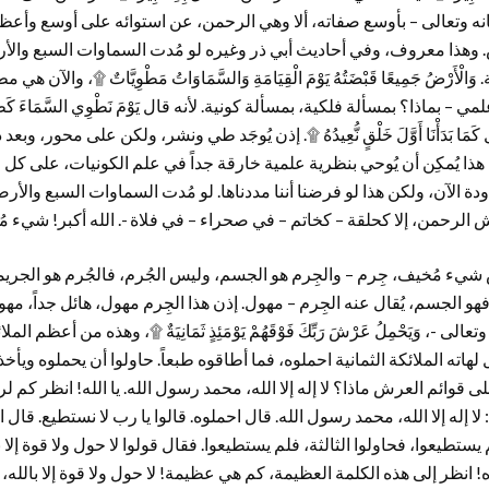
بحانه وتعالى – بأوسع صفاته، ألا وهي الرحمن، عن استوائه على أوسع وأع
. وهذا معروف، وفي أحاديث أبي ذر وغيره لو مُدت السماوات السبع والأ
َالْأَرْضُ جَمِيعًا قَبْضَتُهُ يَوْمَ الْقِيَامَةِ وَالسَّمَاوَاتُ مَطْوِيَّاتٌ ۩، والآ
بماذا؟ بمسألة فلكية، بمسألة كونية. لأنه قال يَوْمَ نَطْوِي السَّمَاءَ كَطَيِّ الس
ُهُ ۩. قال كَمَا بَدَأْنَا أَوَّلَ خَلْقٍ نُّعِيدُهُ ۩. إذن يُوجَد طي ونشر، ولكن على محور
م هذا يُمكِن أن يُوحي بنظرية علمية خارقة جداً في علم الكونيات، على كل 
ة الآن، ولكن هذا لو فرضنا أننا مددناها. لو مُدت السماوات السبع والأر
 الرحمن، إلا كحلقة – كخاتم – في صحراء – في فلاة -. الله أكبر! شيء م
شيء مُخيف، جِرم – والجِرم هو الجسم، وليس الجُرم، فالجُرم هو الجريمة 
فهو الجسم، يُقال عنه الجِرم – مهول. إذن هذا الجِرم مهول، هائل جداً، مه
-، وَيَحْمِلُ عَرْشَ رَبِّكَ فَوْقَهُمْ يَوْمَئِذٍ ثَمَانِيَةٌ ۩، وهذه من أعظم ا
لهاته الملائكة الثمانية احملوه، فما أطاقوه طبعاً. حاولوا أن يحملوه ويأ
ى قوائم العرش ماذا؟ لا إله إلا الله، محمد رسول الله. يا الله! انظر كم 
له إلا الله، محمد رسول الله. قال احملوه. قالوا يا رب لا نستطيع. قال اح
 يستطيعوا، فحاولوا الثالثة، فلم يستطيعوا. فقال قولوا لا حول ولا قوة إلا با
! انظر إلى هذه الكلمة العظيمة، كم هي عظيمة! لا حول ولا قوة إلا بالله، 