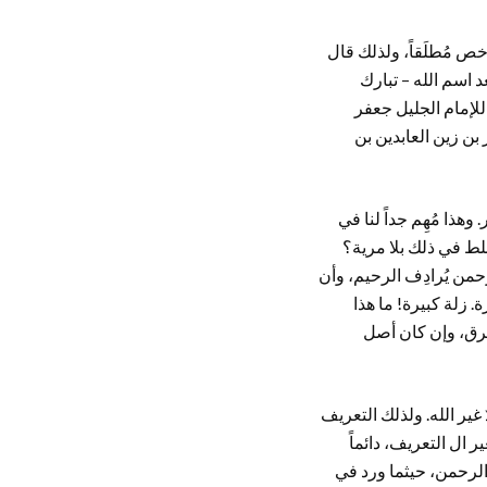
خص مُطلَقاً، ولذلك قال
بعد اسم الله – تبارك
للإمام الجليل جعفر
بن زين العابدين بن
هذا مُهِم جداً لنا في
لط في ذلك بلا مرية؟
حمن يُرادِف الرحيم، وأن
. زلة كبيرة! ما هذا
 فرق، وإن كان أصل
ير الله. ولذلك التعريف
ر ال التعريف، دائماً
ولكن الرحمن، حيثما ورد في