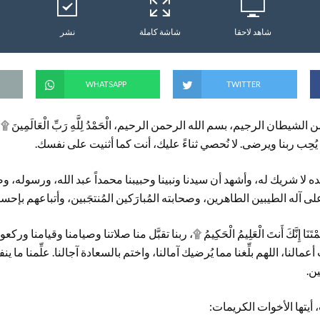
شاهد لاحقا
شاشة كاملة
نشر
WHATSAPP
TWITTER
الشيطان الرجيم، بسم الله الرحمن الرحيم، الْحَمْدُ لِلَّهِ رَبِّ الْعَالَمِينَ ۩
 كما يُحِب ربنا ويرضى. لا نُحصي ثناءً عليك، أنت كما أثنيت على نفسك.
وحده لا شريك له، وأشهد أن سيدنا ونبينا وحبيبنا محمداً عبد الله، ورسوله، 
آله الطيبين الطاهرين، وصحابته المُبارَكين المُنتجَبين، وأتباعهم بإحسان
ا مَا عَلَّمْتَنَا إِنَّكَ أَنتَ الْعَلِيمُ الْحَكِيمُ ۩، ربنا تقبَّل منا صلاتنا وصيامنا وقيامنا
النا، اللهم بلِّغنا مما يُرضيك آمالنا، واختم بالسعادة آجالنا. علِّمنا ما ينفعنا
ين.
ب، أيتها الأخوات الكريمات: