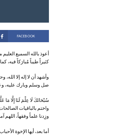
FACEBOOK
أعوذ بالله السميع العليم من 
كثيراً طيباً مُبارَكاً فيه،
وأشهد أن لا إله إلا الله، 
صل وسلم وبارك عليه، وعلى 
سُبْحَانَكَ لَا عِلْمَ لَنَا إِلَّ
واختم بالباقيات الصالحات أعم
وزِدنا علماً وفقهاً، اللهم آم
أما بعد، أيها الإخوة الأحبا