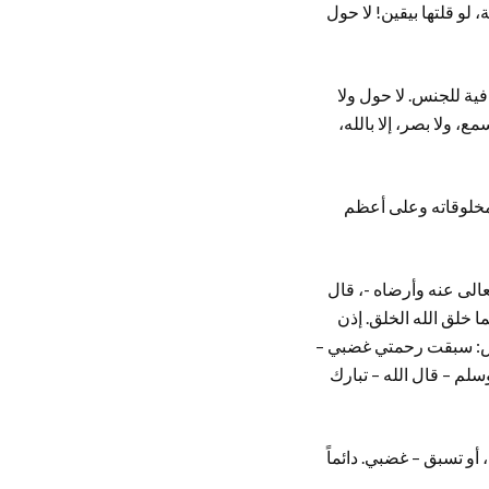
، لو قلتها بيقين! لا حول
فية للجنس. لا حول ولا
سمع، ولا بصر، إلا بالله،
م مخلوقاته وعلى أعظم
عالى عنه وأرضاه -، قال
ا خلق الله الخلق. إذن
لعرش: سبقت رحمتي غضبي –
لم – قال الله – تبارك
و تسبق – غضبي. دائماً