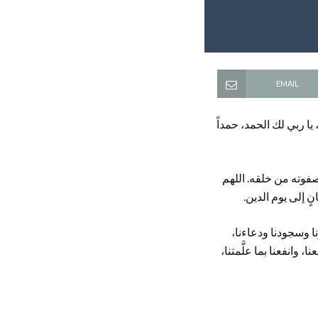
EMAIL
، يا ربي لك الحمد، حمداً
وصفوته من خلقه. اللهم
ٍ إلى يوم الدين.
 وركعونا وسجودنا ودعاءنا،
، وانفعنا بما علَّمتنا،