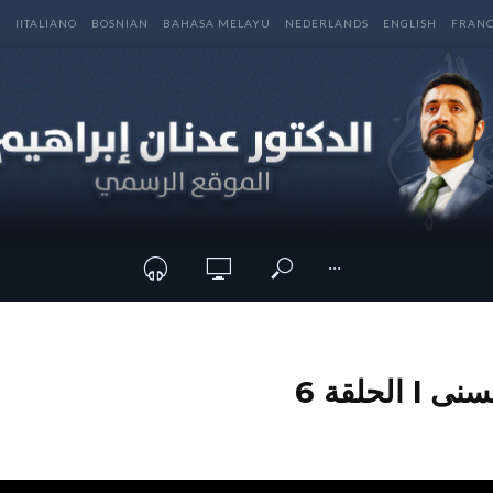
E
IITALIANO
BOSNIAN
BAHASA MELAYU
NEDERLANDS
ENGLISH
FRANC
···
الحلقة 6