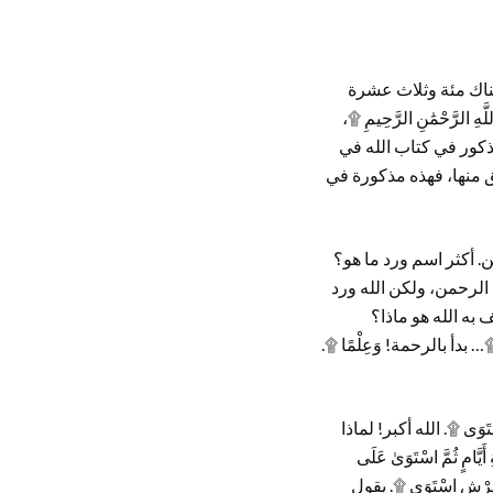
. هناك مئة وثلاث عشرة
لرَّحْمَٰنِ الرَّحِيمِ ۩،
ذكور في كتاب الله في
ق منها، فهذه مذكورة في
من. أكثر اسم ورد ما هو؟
 الرحمن، ولكن الله ورد
ُصف به الله هو ماذا؟
… بدأ بالرحمة! وَعِلْمًا ۩.
وَى ۩. الله أكبر! لماذا
َامٍ ثُمَّ اسْتَوَىٰ عَلَى
الْعَرْشِ اسْتَوَى ۩. يقول