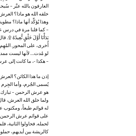
العارفون بالله عبَّر – سُ
خلقه الله هو ماذا؟ العرش
وهذا يُؤكِّد أنها ماذا؟ مطوية. و
– كما قلنا مرة في درس علمي – 
بَدَأْنَا أَوَّلَ خَلْقٍ نُّعِيد
أُخرى، على المحور. المُهِ
لو مُدت… لأنها ليست ممدود
– هكذا -، ما كانت إلى عرش
إذن ما هذا الكائن؟ العرش 
يُسمى الجُرم، وأما الجِرم 
هو عرش الرحمن – تبارك وتعالى 
ولما خلق الله العرش، قال 
له قوائم طبعاً، ومكتوب عل
على قوائم عرش الرحمن: لا إ
لحمله. فحاولوا الثانية، فلم
كالريشة بين أيديهم، حملوه