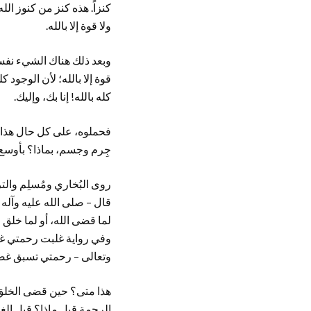
كنزاً. هذه كنز من كنوز الله
ولا قوة إلا بالله.
وبعد ذلك هناك الشيء نفسه،
قوة إلا بالله؛ لأن الوجود كله
كله بالله! إنا بك، وإليك.
فحملوه، على كل حال هذا هو
جِرم وجسم، بماذا؟ بأوسع صفات
روى البُخاري ومُسلِم والت
قال – صلى الله عليه وآله 
لما قضى الله، أو لما خلق
وفي رواية غلبت رحمتي غضب
وتعالى – رحمتي تسبق غضبي
هذا متى؟ حين قضى الخلق.
الرحمة قبل ماذا؟ قبل الغ