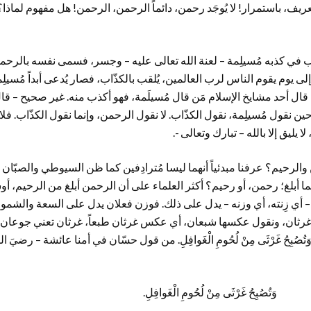
عريف، باستمرار! لا يُوجَد رحمن، دائماً الرحمن، الرحمن! هل مفهوم لماذا؟
اب في كذبه مُسيلِمة – لعنة الله تعالى عليه – وجسر، فسمى نفسه بالرح
ى يوم يقوم الناس لرب العالمين، يُلقب بالكذّاب، فصار يُدعى أبداً مُسيلِ
ليها، قال أحد مشايخ الإسلام مَن قال مُسيلَمة، فهو أكذب منه. غير صحيح – قا
 حين نقول مُسيلِمة، نقول الكذّاب. لا نقول الرحمن، وإنما نقول الكذّاب. 
ا يليق إلا بالله – تبارك وتعالى -.
والرحيم؟ عرفنا مبدئياً أنهما ليسا مُترادِفين كما ظن السيوطي والصبّان 
يهما أبلغ؛ رحمن، أو رحيم؟ أكثر العلماء على أن الرحمن أبلغ من الرحيم، أ
ه – أي زِنته، أي وزنه – يدل على ذلك. فوزن فعلان يدل على السعة والشم
غرثان، ونقول عكسها شبعان، أي عكس غرثان طبعاً، غرثان تعني جوعان، ه
ُصُبِحُ غَرْثَى مِنْ لُحُومِ الْغَوافِلِ. من قول حسّان في أمنا عائشة – رضيَ 
بَةٍ وَتُصُبِحُ غَرْثَى مِنْ لُحُومِ الْغَوافِلِ.