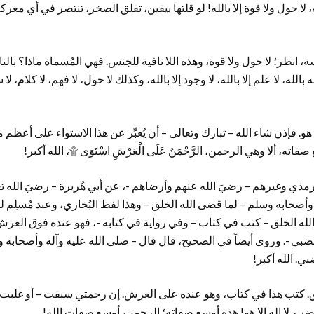
، لا حول ولا قوة إلا بالله! لو قلتها بيقين، تفلق الصخر، تنتصر في أي معركة
 انظر؛ لا حول ولا قوة، وهذه اللا نافية للجنس. فهي المُسماة ماذا؟ بالنا
 بالله، لا علم إلا بالله، لا وجود إلا بالله، وكذلك لا حول، لا فهم، لا كلام، لا 
. فإذن شاء الله – تبارك وتعالى – أن يُعبِّر عن هذا الاستواء على أعظ
ه، ألا وهي الرحمن، الرَّحْمَنُ عَلَى الْعَرْشِ اسْتَوَى ۩، الله أكبر!
رمذي وغيرهم – رضيَ الله عنهم وأرضاهم -، عن أبي هُريرة – رضيَ الله ت
وأصحابه وسلم – لما قضى الله الخلق – وهذا لفظ البُخاري، وعند مُسلِم لم
 الله الخلق – كتب في كتاب – وفي رواية في كتابه -، فهو عنده فوق ا
ي -. وروى أيضاً في الصحيح، قال قال – صلى الله عليه وآله وأصحابه وس
. الله أكبر!
 كتب هذا في كتاب، وهو عنده على العرش. إن رحمتي سبقت – أو غلبت، أ
ضب. لا إله إلا هو! هذه أوسع صفاته؛ الرحمن، أوسع صفات الله!