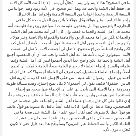
ما في الصحيح؟ هذا لا يتم ولن يتم – مُحالٌ أن يتم – إلا إذا كانت الأمة كل الأمة
هى فقط أهل السُنة والجماعة، وهذا غير صحيح، في الأمة زيود وهم إخواننا من
الشيعة الزيدية، وعندنا إخواننا من الشيعة الإمامية وإخواننا أهل الاعتزال
وإخواننا الإباضية وغير هؤلاء، وكل هؤلاء لا يلتزمون القول بصحة كل ما في
البخاري، لا يلتزمون بهذا بل ينتقدون عليه مئات المواضع ويردونها، فليست أمة
محمد هى أهل السُنة والجماعة فقط، وإن كان أكثر أمة محمد هم أهل السُنة
والجماعة،لكن من أمة محمد الزيود والإمامية والمُعتزِلة والإباضية وغير هؤلاء،
وكلهم من أهل التوحيد ومن أهل العصمة، فالقول بأجمعت الأمة لن أقول كذب
لكن واضح انه غلطٌ صراح مفضوح، لا تقل لي أجمعت الأمة، لا تقل لي اتفقت
الأمة، سيقولون نُريد بالأمة هنا أمة أهل السُنة والجماعة، أي أن المقصود أجمع
أهل السُنة والجماعة، لكن واضح جداً الذين أجمعوا ليس كل أهل السُنة وإنما
علماء، والعبرة بإجماع العلماء لا بإجماع العامة طبعاً، العامة لا يُمكِن أن تُجمِع
أصلاً، وإجماع العلماء مُستحيل، كيف تعرف أن العلماء أجمعوا؟ كما قال الإمام
أحمد بن حنبل – رضوان الله عليه – مَن حكى الإجماع فقد كذب، ما يُدريه لعل
الناس اختلفوا؟ فكيف تقول لي أجمعوا؟ لا يكاد يصح إجماع، وهذه مسألة طويلة
ومعروفة، وأما الأمثلة التي يأتون بها على أن الإجماع فيها صحيح هو إجماع
مُستنَده النص،هو نص وليس إجماعاً، ماعدا ذلك المسألة خلافية ومعروفة جداً،
إذن قالوا على كل حال بإجماع علماء أهل السُنة والجماعة على صحة ما في
الصحيحين، وهذا غالط، لن أقول كاذب لكنه أيضاً غالط، بلا مثنوية هو قولٌ غالط،
هو قولٌ خطأ بلا مثنوية، كيف يُقال أجمع علماء أهل السُنة على صحة ما في
الصحيحين – صحة كل ما في الصحيحين – وقد انتُقِدَ الصحيحان من عشرات
العلماء الكبار وأئمة الحفاظ عبر القرون؟ وسأُوضِّح هذا بعد قليل حتى لا تكون
مُجرَّد دعوى، لأن: