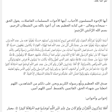
ثم أما بعد:
أيها الإخوة المسلمون الأحباب، أيتها الأخوات المسلمات الفاضلات، يقول الحق
– سبحانه وتعالى – في كتابه العظيم بعد أن أعوذ بالله من الشيطان الرجيم،
بسم الله الرَّحْمَنِ الرَّحِيمِ:
أَيْنَمَا تَكُونُواْ يُدْرِككُّمُ الْمَوْتُ وَلَوْ كُنتُمْ فِي بُرُوجٍ مُّشَيَّدَةٍ وَإِن تُصِبْهُمْ حَسَنَةٌ يَقُولُواْ هَذِهِ مِنْ عِندِ اللَّهِ وَإِن
تُصِبْهُمْ سَيِّئَةٌ يَقُولُواْ هَذِهِ مِنْ عِندِكَ قُلْ كُلٌّ مِّنْ عِندِ اللَّهِ فَمَا لِهَؤُلاء الْقَوْمِ لاَ يَكَادُونَ يَفْقَهُونَ حَدِيثًا ۩
مَّا أَصَابَكَ مِنْ حَسَنَةٍ فَمِنَ اللَّهِ وَمَا أَصَابَكَ مِن سَيِّئَةٍ فَمِن نَّفْسِكَ وَأَرْسَلْنَاكَ لِلنَّاسِ رَسُولاً وَكَفَى بِاللَّهِ
شَهِيدًا ۩ مَّنْ يُطِعِ الرَّسُولَ فَقَدْ أَطَاعَ اللَّهَ وَمَن تَوَلَّى فَمَا أَرْسَلْنَاكَ عَلَيْهِمْ حَفِيظًا ۩ وَيَقُولُونَ طَاعَةٌ
فَإِذَا بَرَزُواْ مِنْ عِندِكَ بَيَّتَ طَائِفَةٌ مِّنْهُمْ غَيْرَ الَّذِي تَقُولُ وَاللَّهُ يَكْتُبُ مَا يُبَيِّتُونَ فَأَعْرِضْ عَنْهُمْ وَتَوَكَّلْ
عَلَى اللَّهِ وَكَفَى بِاللَّهِ وَكِيلاً ۩ أَفَلاَ يَتَدَبَّرُونَ الْقُرْآنَ وَلَوْ كَانَ مِنْ عِندِ غَيْرِ اللَّهِ لَوَجَدُواْ فِيهِ اخْتِلافًا كَثِيرًا
۩ وَإِذَا جَاءَهُمْ أَمْرٌ مِّنَ الأَمْنِ أَوِ الْخَوْفِ أَذَاعُواْ بِهِ وَلَوْ رَدُّوهُ إِلَى الرَّسُولِ وَإِلَى أُولِي الأَمْرِ مِنْهُمْ لَعَلِمَهُ
الَّذِينَ يَسْتَنبِطُونَهُ مِنْهُمْ وَلَوْلاَ فَضْلُ اللَّهِ عَلَيْكُمْ وَرَحْمَتُهُ لاَتَّبَعْتُمُ الشَّيْطَانَ إِلاَّ قَلِيلاً
۩
صدق الله العظيم وبلَّغ رسوله الكريم ونحن على ذلكم من الشاهدين، اللهم
اجعلنا من شهداء الحق، القائمين بالقسط. آمين اللهم آمين.
إخواني وأخواتي:
أَفَلا يَتَدَبَّرُونَ الْقُرْآنَ وَلَوْ كَانَ مِنْ عِنْدِ غَيْرِ اللَّهِ لَوَجَدُوا فِيهِ اخْتِلافًا كَثِيرًا
۩، معيار