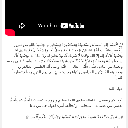
إِنَّ
الْحَمْدَ
لِلهِ، نَحْمدُهُ ونَسْتَعينُهُ وَنَسْتَغْفِرُهُ
وَنَسْتَهْدِيهِ
، وَنَعُوذُ باللهِ
مِنْ شر
ورِ
أَنْفُسِنَا وسَيِّئَاتِ أَعْمَالِنَا، مَنْ يَهْدِهِ
اللهُ
فَلَا
مُضِلَّ لَهُ، وَمَنْ يُضْلِلْ
فَلَا
هَادِيَ لَهُ،
و
أَشْهَدُ أَنْ لَا
إله إلا الله وَحْدَهُ لَا شَرِيْكَ
لَهُ
ولا نظيرَ له ولا مثالَ له،
وَأَشْهَدُ أَنَّ
سيدنا و
نَبِيَّنَا
وَحَبِيبَنَا مُحَمَّدًا عَبْدُ اللهِ وَرَسُولُهُ وَصَفْوَتُهُ
مِنْ خلقهِ وأمينهُ على وحيهِ
ونجيبهُ من عبادهِ،
صَلَّى اللَّهُ
– تعالى –
عَلَيْهِ
وعلى آله الطيبين الطاهرين
وصحابته المُبارَكين الميامين وأتباعهم بإحسانٍ إلى يوم الدينِ وسَلَّمَ تسليماً
كثيراً.
عباد الله:
أوصيكم ونفسي الخاطئة بتقوى الله العظيم ولزوم طاعته، كما أُحذِّركم وأُحذِّر
نفسي من عصيانه – سبحانه – ومُخالَفة أمره لقوله جل من قائل:
مَّنْ عَمِلَ صَالِحًا فَلِنَفْسِهِ ۖ وَمَنْ أَسَاءَ فَعَلَيْهَا ۗ وَمَا رَبُّكَ بِظَلَّامٍ لِّلْعَبِيدِ
۩