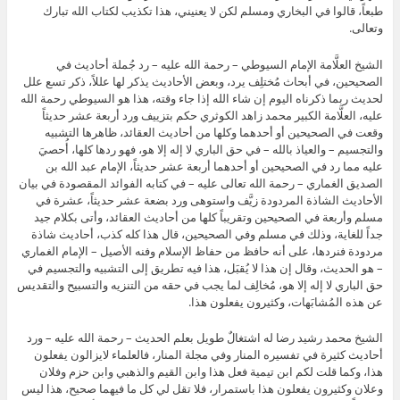
طبعاً، قالوا في البخاري ومسلم لكن لا يعنيني، هذا تكذيب لكتاب الله تبارك
وتعالى.
الشيخ العلَّامة الإمام السيوطي – رحمة الله عليه – رد جُملة أحاديث في
الصحيحين، في أبحاث مُختلِف يرد، وبعض الأحاديث يذكر لها عللاً، ذكر تسع علل
لحديث ربما ذكرناه اليوم إن شاء الله إذا جاء وقته، هذا هو السيوطي رحمة الله
عليه، العلَّامة الكبير محمد زاهد الكوثري حكم بتزييف ورد أربعة عشر حديثاً
وقعت في الصحيحين أو أحدهما وكلها من أحاديث العقائد، ظاهرها التشبيه
والتجسيم – والعياذ بالله – في حق الباري لا إله إلا هو، فهو ردها كلها، أُحصيَ
عليه مما رد في الصحيحين أو أحدهما أربعة عشر حديثاً، الإمام عبد الله بن
الصديق الغماري – رحمة الله تعالى عليه – في كتابه الفوائد المقصودة في بيان
الأحاديث الشاذة المردودة زيَّف واستوهى ورد بضعة عشر حديثاً، عشرة في
مسلم وأربعة في الصحيحين وتقريباً كلها من أحاديث العقائد، وأتى بكلام جيد
جداً للغاية، وذلك في مسلم وفي الصحيحين، قال هذا كله كذب، أحاديث شاذة
مردودة فنردها، على أنه حافظ من حفاظ الإسلام وفنه الأصيل – الإمام الغماري
– هو الحديث، وقال إن هذا لا يُقبَل، هذا فيه تطريق إلى التشبيه والتجسيم في
حق الباري لا إله إلا هو، مُخالِف لما يجب في حقه من التنزيه والتسبيح والتقديس
عن هذه المُشابَهات، وكثيرون يفعلون هذا.
الشيخ محمد رشيد رضا له اشتغالٌ طويل بعلم الحديث – رحمة الله عليه – ورد
أحاديث كثيرة في تفسيره المنار وفي مجلة المنار، فالعلماء لايزالون يفعلون
هذا، وكما قلت لكم ابن تيمية فعل هذا وابن القيم والذهبي وابن حزم وفلان
وعلان وكثيرون يفعلون هذا باستمرار، فلا تقل لي كل ما فيهما صحيح، هذا ليس