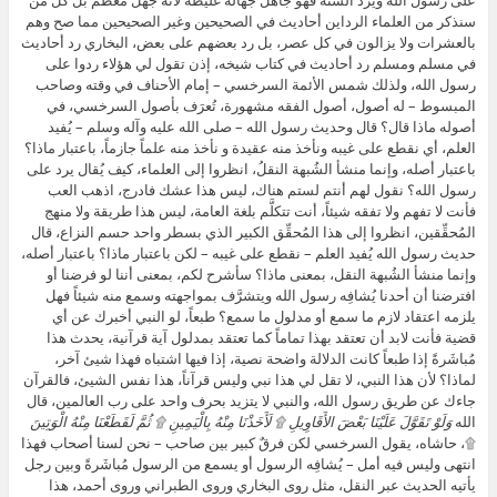
على رسول الله ويرد السُنة فهو جاهلٌ جهالة غليظة لأنه جهَّل مُعظم بل كل مَن
سنذكر من العلماء الرداين أحاديث في الصحيحين وغير الصحيحين مما صح وهم
بالعشرات ولا يزالون في كل عصر، بل رد بعضهم على بعض، البخاري رد أحاديث
في مسلم ومسلم رد أحاديث في كتاب شيخه، إذن تقول لي هؤلاء ردوا على
رسول الله، ولذلك شمس الأئمة السرخسي – إمام الأحناف في وقته وصاحب
المبسوط – له أصول، أصول الفقه مشهورة، تُعرَف بأصول السرخسي، في
أصوله ماذا قال؟ قال وحديث رسول الله – صلى الله عليه وآله وسلم – يُفيد
العلم، أي نقطع على غيبه ونأخذ منه عقيدة و نأخذ منه علماً جازماً، باعتبار ماذا؟
باعتبار أصله، وإنما منشأ الشُبهة النقلُ، انظروا إلى العلماء، كيف يُقال يرد على
رسول الله؟ نقول لهم أنتم لستم هناك، ليس هذا عشك فادرج، اذهب العب
فأنت لا تفهم ولا تفقه شيئاً، أنت تتكلَّم بلغة العامة، ليس هذا طريقة ولا منهج
المُحقِّقين، انظروا إلى هذا المُحقِّق الكبير الذي بسطر واحد حسم النزاع، قال
حديث رسول الله يُفيد العلم – نقطع على غيبه – لكن باعتبار ماذا؟ باعتبار أصله،
وإنما منشأ الشُبهة النقل، بمعنى ماذا؟ سأشرح لكم، بمعنى أننا لو فرضنا أو
افترضنا أن أحدنا يُشافِه رسول الله ويتشرَّف بمواجهته وسمع منه شيئاً فهل
يلزمه اعتقاد لازم ما سمع أو مدلول ما سمع؟ طبعاً، لو النبي أخبرك عن أي
قضية فأنت لابد أن تعتقد بهذا تماماً كما تعتقد بمدلول آية قرآنية، يحدث هذا
مُباشَرةً إذا طبعاً كانت الدلالة واضحة نصية، إذا فيها اشتباه فهذا شيئ آخر،
لماذا؟ لأن هذا النبي، لا تقل لي هذا نبي وليس قرآناً، هذا نفس الشيئ، فالقرآن
جاءك عن طريق رسول الله، والنبي لا يتزيد بحرف واحد على رب العالمين، قال
الله
وَلَوْ تَقَوَّلَ عَلَيْنَا بَعْضَ الأَقَاوِيلِ ۩ لَأَخَذْنَا مِنْهُ بِالْيَمِينِ ۩ ثُمَّ لَقَطَعْنَا مِنْهُ الْوَتِينَ
۩، حاشاه، يقول السرخسي لكن فرقٌ كبير بين صاحب – نحن لسنا أصحاب فهذا
انتهى وليس فيه أمل – يُشافِه الرسول أو يسمع من الرسول مُباشَرةً وبين رجل
يأتيه الحديث عبر النقل، مثل روى البخاري وروى الطبراني وروى أحمد، هذا