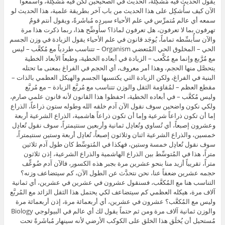
يقول الحديث فيه مُشكِلة، الحديث في الصحيحين لكن فيه مُشكِلة، واسمعوا
الآن كيف سأُشكِل على هذا الحديث من باب آخر بطريقة علمية، هذا الحديث لو
سمعه أي عالم مُتمرِّس في علم الأحياء سيرده مُباشَرةً، ويقول أنتم قومٌ
تهرفون بما لا تعرفون، هل تعرفون لماذا؟ سأُوضِّح هذا، ربما ذكرت هذا مرة
والآن سأُبسِّطه تماماً، يُوجَد قانون في علم الأحياء يقول الزيادة في وزن الجسم
الحي – المخلوق الحي المُتعضي Organism – تتناسب طردياً مع مُكعَّب – ليس
مع مُرَّبع وإنما مع مُكَّعب – الزيادة في أبعاده الخطية، وطبعاً الأبعاد الخطية
يتحصَّل منها الحجم، وهذا أمر معروف، أي الحجم في الفراغ بمعنى ما تحتله
البنية في الفراغ، ولكن الزيادة التي يكتسبها الجسم والهيكل العظمي بالذات –
مقطع العظم – لمُقاوَمة الثقل والوزن تتناسب مع مُربَّع الزيادة – مع مُربَّع
وليس مُكعَّب – في أبعاده الخطية، احفظوا هذا القانون لأنه قانون علمي صارم،
ولكي نكون واضحين سوف نقول الآن آدم خلقه الله وطوله ستون ذراعاً، الذراع
إما أن تكون ذراعاً شرعية وإما أن تكون ذراعاً هاشمية، الذراع الشرعية أربعة
وعشرون إصبعاً، أي تُساوي وتُعادِل ثمانية وأربعين سنتيمتراً، سوف نقول تُعادِل
خمسين، والذراع الشرعية اثنان وثلاثون إصبعاً، تُعادِل أربعة وستين سنتيمتراً،
سوف نقول تُعادِل خمسة وستين، فهكذا في المُتوسِّط كان طول آدم ثلاثين
متراً، هذا في المُتوسِّط بين الذراع الهاشمية والذراع الشرعية، إذن ثلاثون
متراً، تقريباً أزيد منا بنحو عشرين مرة بجبر هذه الكسور، فالآن آدم ضُوعِّف
حجمه عشرين ضعفاً عنا، نحن نتحدَّث عن الطول الآن، كم سيتضاعف وزنه؟
التناسب هنا مع المُكعَّب، فسنقول عشرون في عشرين في عشرين، أي ثمانية
آلاف مرة، هيكله العظمي كم سيتضاعف لكي يحتمل هذا الثقل الزائد مع المُربَّع
وليس مع المُكعَّب؟ عشرون في عشرين، أي أربعمائة مرة، إذن أربعمائة مرة
والوزن ثمانية آلاف مرة ومن ثم حتماً يقول لك أي عالم في البيولوجي Biology
مُستحيل أن يُخلَق هذا الخلق على الكوكب الأرضي لأنه سينهار مُباشَرةً تحت