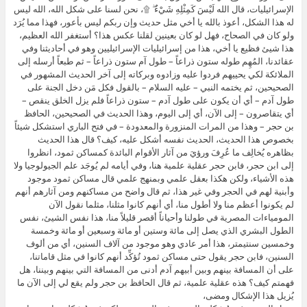
الإسرائيليات، قال الله لَيْسَ كَمِثْلِهِ شَيْءٌ ۖ ۩، نحن لسنا على شكل الله، الله ليس
له هذا الشكل، أعوذ بالله يا أخي مثل حديث وإن ربكم ليس بأعور، فهذا مما يُرَد
ولو كان في الصحاح، فهل لو كان بعينين لقلنا عكس هذا؟ أستغفر الله العظيم،
هذا شيئ فظيع يا أخي، هذا من إسرائيليات الإسرائيليين وهو في أحاديثنا وفي
عقائدنا، المُهِم طوله ستون ذراعاً – طول آم ستون ذراعاً – ثم طبعاً أرسله إلى
الملائكة لكي يحييهم فردوا عليه وزادوه وبركاته إلى آخر الحديث المشهور في
الصحيحين، ثم يختمه النبي – عليه السلام – بالقول فكل مَن دخل الجنة على
طول آدم – أي أن يكون على طول آدم – ستون ذراعاً فلم يزل الخلق ينقص –
أي يتقاصرون – إلى الآن، أي إلى اليوم، وهذا الحديث في الصحيحين، الحافظ
بن حجر – وهذا من المرات المنزورة والمعدودة – في فتح الباري استشكل شيئاً
بخصوص هذا الحديث، الحديث نفسه أشكل عليه، كيف؟ قال هذا الحديث
بظاهره يُخالِف ما عُرِفَ ورؤيَ من آثار الأقوام البائدة كمساكن ثمود، انظروا
إلى ابن حجر، فابن حجر عقلية علمية هنا، وفي أيامه لم يُوجَد علم الجيولوجيا ولا
هذه الأشياء، ولكن هكذا بعقل علمي وبمنهج علمي قال مساكن ثمود موجود
وأبنية لهم في الحجر وفي غير هذا، ثم قال واضح من مساكنهم ومن آثارهم أنهم
لم يكونوا أعظم منا ولا أطول منا، أي أنهم كانوا مثلنا، مثلما نقول الآن
المومياءات المصرية في طولنا وأحياناً أقصر قليلاً منا، هذا نفس الشيئ، نفس
الطول البشري الذي يصل إلى مائة وستين أو مائة وسبعين أو مائة وخمسة
وخمسين سنتيمتر، هذا أمر عادي وهو موجود من آلاف السنين، أي من ألوف
السنين، فابن حجر يقول حتى مساكن ثمود تُؤكِّد أنهم كانوا في مثل قاماتنا،
على أن المسافة بينهم وبين أبيهم آدم أدنى من المسافة التي بينهم وبيننا، هل
فهمتم كيف؟ هذه عقلية علمية، ثم قال الحافظ بن حجر ولم يقع لي إلى الآن ما
يُزيل هذا الإشكال ومضى،