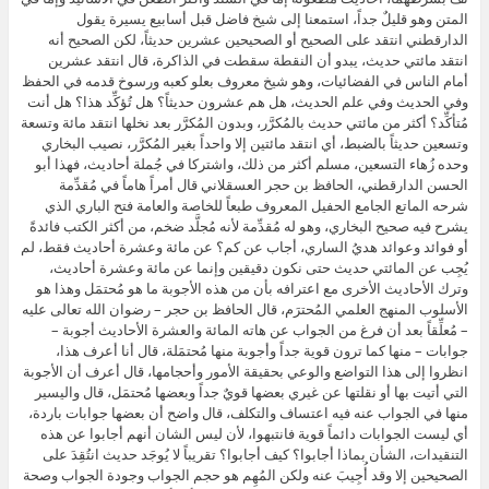
المتن وهو قليلٌ جداً، استمعنا إلى شيخ فاضل قبل أسابيع يسيرة يقول
الدارقطني انتقد على الصحيح أو الصحيحين عشرين حديثاً، لكن الصحيح أنه
انتقد مائتي حديث، يبدو أن النقطة سقطت في الذاكرة، قال انتقد عشرين
أمام الناس في الفضائيات، وهو شيخ معروف بعلو كعبه ورسوخ قدمه في الحفظ
وفي الحديث وفي علم الحديث، هل هم عشرون حديثاً؟ هل تُؤكِّد هذا؟ هل أنت
مُتأكِّد؟ أكثر من مائتي حديث بالمُكرَّر، وبدون المُكرَّر بعد نخلها انتقد مائة وتسعة
وتسعين حديثاً بالضبط، أي انتقد مائتين إلا واحداً بغير المُكرَّر، نصيب البخاري
وحده زُهاء التسعين، مسلم أكثر من ذلك، واشتركا في جُملة أحاديث، فهذا أبو
الحسن الدارقطني، الحافظ بن حجر العسقلاني قال أمراً هاماً في مُقدِّمة
شرحه الماتع الجامع الحفيل المعروف طبعاً للخاصة والعامة فتح الباري الذي
يشرح فيه صحيح البخاري، وهو له مُقدِّمة لأنه مُجلَّد ضخم، من أكثر الكتب فائدةً
أو فوائد وعوائد هديُ الساري، أجاب عن كم؟ عن مائة وعشرة أحاديث فقط، لم
يُجِب عن المائتي حديث حتى نكون دقيقين وإنما عن مائة وعشرة أحاديث،
وترك الأحاديث الأخرى مع اعترافه بأن من هذه الأجوبة ما هو مُحتمَل وهذا هو
الأسلوب المنهج العلمي المُحترَم، قال الحافظ بن حجر – رضوان الله تعالى عليه
– مُعلِّقاً بعد أن فرغ من الجواب عن هاته المائة والعشرة الأحاديث أجوبة –
جوابات – منها كما ترون قوية جداً وأجوبة منها مُحتمَلة، قال أنا أعرف هذا،
انظروا إلى هذا التواضع والوعي بحقيقة الأمور وأحجامها، قال أعرف أن الأجوبة
التي أتيت بها أو نقلتها عن غيري بعضها قويٌ جداً وبعضها مُحتمَل، قال واليسير
منها في الجواب عنه فيه اعتساف والتكلف، قال واضح أن بعضها جوابات باردة،
أي ليست الجوابات دائماً قوية فانتبهوا، لأن ليس الشان أنهم أجابوا عن هذه
التنقيدات، الشأن بماذا أجابوا؟ كيف أجابوا؟ تقريباً لا يُوجَد حديث انتُقِدَ على
الصحيحين إلا وقد أُجِيبَ عنه ولكن المُهِم هو حجم الجواب وجودة الجواب وصحة