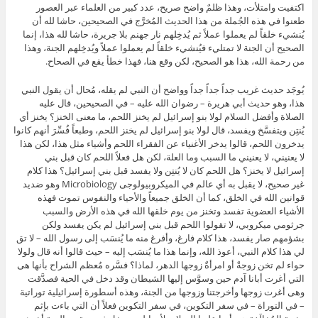
اكتفيت وامتلأت، وهذا ظلمٌ واضح صريح، عدد كبير من العلماء عبر العصور
طعنوا في هذه الجُملة من هذا الحديث المُخرَّج في الصحيحين، حاشا لله أن
يُنشيء خلقاً لم يعملوا عملاً ثم يُدخِلهم نار جهنم بلا جريرة، حاشا لله هذا، إنما
الصحيح أن الجنة لا تمتليء فيُنشيء خلقاً لم يعملوا عملاً ويُدخِلهم الجنة، وهذا
من رحمة الله، هذا هو الصحيح، لكن وقع هنا، فهذا خطأ يقع في الصحاح.
يُوجَد حديث غريب جداً جداً جداً وواضح أن النبي لم يقله، مُحال أن يقول النبي
هذا، وهو حديث أبي هريرة – رضوان الله عليه – في الصحيحين، قال عليه
الصلاة وأفضل السلام لولا بنو إسرائيل لم يخنز اللحم، ما معنى الخنز؟ يخنز أي
يُنتِن ويتفسَّخ ويفسد، قال لولا بنو إسرائيل لم يخنز اللحم، وطبعاً فُسِّرَ أنهم كانوا
يدخرون اللحم، قالوا يدخر الأغنياء عن الفقراء اللحم وأشياء مثل هذا، لكن هذا
لا يعنيني، لا يعنيني ما السبب وما العلة، لكن هل فعلاً اللحم كان قبل بني
إسرائيل لا يخنز؟ هل اللحم كان لا يُنتِن ولا يفسد قبل بني إسرائيل؟ هذا كلام
غير صحيح، لا يقبل به أي عالم في الميكروبيولوجى Microbiology وهو ضديد
قوانين الله في الخلق، كما أن الخلق جميعاً والأحياء والنفوس تموت فهذه
الأشياء العضوية تفسد وتخنز من يوم خلقها الله في هذه الأرض والسبب
جرثومي ميكروبي، لا تقولوا اللحم قبل بني إسرائيل لم يكن يفسد ولكن
بشؤمهم صار يفسد، هذا كلام فارغ، وأفرغ منه ما يُنسَب إلى رسول الله – لا تق
لي هذا كلام النبي، أعوذ الله، وإنما هذا ما يُنسَب إليه – حيث قالوا أنه قال ولولا
حواء لم تخن زوجةٌ أو امرأةٌ زوجها الدهر، لماذا؟ فسَّره مُعظم الشراح بأنها هى
التي أغرت أبانا آدم حين وسوَّس إليها الشيطان وقد دخل في الحية فصدَّقت
وهى أغرت زوجها وأخرجتنا وزوجها من الجنة، وهذه أسطورة إسرائيلية توراتية
– في التوراة – في سفر التكوين، في سفر التكوين فعلاً أن التي باءت بإثم