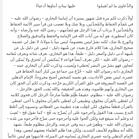
والدَّعاوى ما لم تُقيمُوا عليها بيناتٍ أبناؤها أدعياءُ
أولاً ذكرت لكم مرة قبل شهور يسيرة أن إمامنا البخاري – رضوان الله عليه –
في مُقدَّم الحفاظ والمُحدِّثين، وبلا شك وبلا تعصب مَن قرأ سير الأئمة الحفاظ
والمُحدِّثين لا يرتاب أن هذا الرجل هو مُقدَّمهم – رضيَ الله عنه وأرضاه – وأنه
كان أسطورة، هو آية من آيات الله في الإمامة والحفظ والتدقيق والصلاح
والورع بلا شك، لكنه بشرٌ ليس معصوماً، ليس نبياً يا مولانا، لا تقل لي عصمة
صحيح البخاري، هذا كلام غارغ بعيدد عن شُبهة دليل – ليس عن دليل بل عن
شُبهة أدنى دليل وأصغر دليل – طبعاً، هذا هو البخاري، نعرف شانه ونعرف مُقامه
– رضوان الله عليه – لكن نعرف أيضاً قواعد لا يُمكشن أن تُخترَق ولا يُمكِن أن
تُتجاوز، فهو بشرٌ من البشر يُخطيء ويُصيب، وذكرت لكم أن البخاري عينه –
البخاري ذاته رضوان الله عليه – جُرِّحَ من جماعةٍ من كبار أئمة الحفاظ في
عصره، ليس بعض الأحاديث، هو نفسه كشخص أصبح مجروحاً، الإمام الذهلي
في القصة المعروفة في خلق القرآن الكريم جرَّحه، وذكرت لكم أن الحق كان
من البخاري وأنهم ظلموه، وهذه هى الحقيقة، والله يُحِب الحق، فالرجل –
رضوان الله عليه – مظلوم، حقيقةً ظُلِمَ ظلماً صارخاً، الرجل كان فحوى كلامه
أن لفظي بالقرآن مخلوق، وطبيعي أن لفظي بالقرآن مخلوق يا أخي، لفظي
بالقرآن قطعاً مخلوق، لكن جُعِلَت هذه عظيمة من العظائم، ونسبوه إلى أغلظ
البدع بسبب هذا القول وأحرجوه على أن يُصرِّح به، فُخ – كما نقول فَخ – نُصِبَ
له وعلم أنه سيقع فيه ولكن ألحوا عليه وأحرجوه حتى صرَّح فأخرجوه من بلده –
رضوان الله عليه – وطُعِنَ في دينه وفي عرضه، والرجل مظلوم طبعاً، نشهد
بالله أنه مظلوم للأسف الشديد، ولكن هذا ظلم العلماء بعضهم لبعض، وهذا
الإمام الذهلي وابنه عصري البخاري يُساميه في المنزلة، فانتبهوا هو ليس عالماً