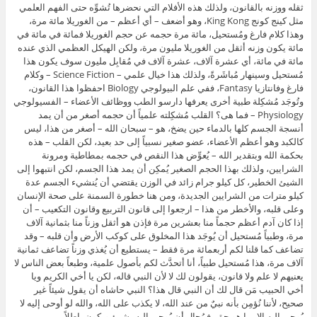
ثقله ووزنه بالقانون، ولذلك هذه الأفلام التي نحضرها تُشوِّه حتى الفهم العلمي
مثل كينج كونج King Kong، وهو أضعف – أي أعظم – من الغوريلا مائة مرة،
وهذا كلام فارغ ومُستحيل، مائة مرة حجمه عن حجم الغوريلا فمائة في مائة في
مائة يكون وزنه أثقل من الغوريلا مليون مرة، ولكن الهيكل العظمي الذي عنده
مائة في مائة، أي عشرة آلاف، عشرة آلاف في مُقابِل مليون سوف يكون هذا
مُستحيل وسينهار مُباشَرةً، ولذلك هذا خيال علمي – Science Fiction – وكلام
فارغ وفانتازيا Fantasy، ففي علم البيولوجي Biology احفظوا هذا القانون،
وتُوجَد مُشكِلة طبية أخرى يعرفها دارسو الطب ووظائف الأعضاء – الفسيولوجي
Physiology – فما هى؟ القلب مُشكِلته علمياً أن حجمه أصغر من أن يمد
أنسجة الجسم كلها بالدماء حين يضخ، هو – سبحان الله – أصغر من هذا، ليس
كالكبد وهو أعظم الأعضاء، عضو صغير نسبياً إلى حد بعيد، لكن القلب – هذه
بحكمة الله وبتقدير الله – يُعوِّض هذا النقص في حجمه بمطاطية ومرونة
الشرايين، ولذلك بهذا الحجم الصغير يُمكِن أن يمد هذا الجسم، لكن انتبهوا إلى
الشيئ الخطير، كل كيلو جرام زائد في الوزن يقتضي أن يُنشيء الجسم عدة
كيلو مترات من الشرايين الجديدة، ومن هنا خطورة السمنة على صحة الإنسان
وعلى قلبه، والأخطر من هذا – ارجعوا إلى قانون التربيع وقانون التكعيب – أن
إذا كان آدم أعظم حجماً منا بعشرين مرة فإذن هو أثقل وزناً منا بثمانية آلاف
مرة، وطبياً مُستحيل أن يُوجَد هذا المخلوق على كوكب الأرض وأن قلبه – وقد
تضاعف كما قلنا لكم أربعمائة مرة فقط – يستطيع أن يُغذي وزناً تضاعف ثمانية
آلاف مرة، هذا مُستحيل طبياً، أنا أتحدَّث لكم بأصول علمية، وطبعاً بعض الناس لا
يعنيهم لا علم ولا قانون، يقولون لك لا لأن النبي قاله، لكن يا أخي الكريم ويا
أخي الحبيب مَن قال لك أن النبي قال هذا؟ النبي حاشاه أن يقول شيئاً غير
صحيح، لأننا نُؤمِن بأنه نبيٌ من عند الله، لا يكذب على الله، والله لو أوحى إليه لا
يُوحي إليه إلا بما هو حق، فمُحال أن يُوحي إليه بشيئ ويكون باطلاً.