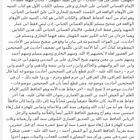
الإمام الغساني الجياني على البخاري وعلى مسلم، الكتاب الأول هو كتاب التنبيه
على الأوهام الواقعة في المُسنَد الصحيح للبخاري لأبي عليّ الغساني الجياني،
وهو إمام من أئمة الحفاظ العظام، والكتاب الثاني هو كتاب التنبيه على الأوهام
الواقعة في صحيح مسلم للإمام الغساني الجياني، إذن ليس فقط ابن عمار
الشهيد وليس فقط الدارقطني، فالإمام الغساني الجياني ألَّف هذين الكتابين
وهما جزءان من كتابه الكبير تقييد المُهمَل ينتقد فيهما البخاري ومسلم في
أحاديث، غرر الفوائد المجموعة في بيان ما وقع في صحيح مسلم من الأحاديث
المقطوعة كتابٌ آخر، أما الأئمة الذين تكلَّموا في تضعيف أحاديث في الصحيحين
عبر العصور لعله لا يُحصيهم إلا الله، ومنهم البخاري ومنهم مسلم ومنهم أحمد
ومنهم يحيى بن معين ومنهم شيخ البخاري علي بن المديني ومنهم ابن خزيمة
وابن عبد البر والبيهقي والحاكم وابن رجب وابن تيمية والذهبي وابن القيم وابن
حزم – رحمة الله عليه – الذي قطع بأن في الصحيحين أحاديث موضوعة كما قال
الحافظ العراقي، قال العراقي ابن حزم قطع وجزم – وردوا عليه ذلك – أن في
الصحيحين أحاديث موضوعة، مِمَن قطع أيضاً بأن في الصحيحين موضوعات –
أحاديث موضوعة لا تصح البتة – آخر حفاظ هذه الأمة وهو الحافظ الكبير الإمام
العلم أبو الفيض أحمد بن الصديق الغماري رضوان الله تعالى عليه،، هذا آخر
حفاظ هذه الأمة، كان حافظاً حقيقياً وليس مُحدِّثاً وما إلى ذلك وإنما كان حافظاً
موعباً، هو آية من آيات الله ومُتوفى سنة ألف وثلاثمائة وثمانين للهجرة قبل زُهاء
خمسين سنة، وهو أخ وشقيق الحافظ الكبير أيضاً والعلَّامة والفقيه والرجل
الرباني الحافظ عبد الله بن الصديق الغماري المُتوفى سنة ألف وأربعمائة وثلاث
عشرة للهجرة قبل زُهاء سبع عشرة سنة أو تسع عشرة سنة، أي قبل عشرين
سنة تقريباً، الحافظ الغماري أبو الفيض أحمد – رحمة الله عليه – قضى شطراً
من عمره في مصر، ورأى منه المصاورة العجب العجاب، والمئات منهم أخذوا