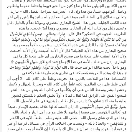
دقيقين، التوراة والإنجيل من عند الله لكن لما استحفظ الله الأحبار والرهبان
هذين الكتابين الجليلين ضاعا وضاع كثيرٌ من الحق فيهما واختلط حقهما بباطلهم
وباطل أقوامهم، شيئٌ من هذا وإن كان أيسر منه بمراحل بفضل الله – تبارك
وتعالى – تطرَّق إلى السُنة المجموعة في الصحاح والمسانيد والسُنن وإلى آخر
هذه الكتب الجليلة، يقول هذا الشيخ البخاري معصوم، ومولانا تقدَّم بالدليل، قال
وعندي دليل من كتاب الله أن البخاري معصوم، وهذا أمرٌ عجيب، ما هذه
الطريقة العجيبة في التفكير؟ قال قال – تبارك وتعالى –
وَمَن يُشَاقِقِ الرَّسُولَ
مِن بَعْدِ مَا تَبَيَّنَ لَهُ الْهُدَىٰ وَيَتَّبِعْ غَيْرَ سَبِيلِ الْمُؤْمِنِينَ نُوَلِّهِ مَا تَوَلَّىٰ وَنُصْلِهِ جَهَنَّمَ ۖ
وَسَاءَتْ مَصِيرًا
۩، ما الدليل في هذه الآية؟ كيف استثمرت حكماً بمعصومية
صحيح البخاري من هذه الآية الجليلة؟ قال لأن الأمة أطبقت ولأن الأمة أجمعت
ولأن الأمة اتفقت على صحة ما في صحيح البخاري، أي على صحة كل ما في
البخاري، إذن مَن خالف الأمة في هذا الإجماع فقد اتبع
غَيْرَ سَبِيلِ الْمُؤْمِنِينَ
۩
وهو داخلٌ تحت طائلة الوعيد حيث قال الله
نُوَلِّهِ مَا تَوَلَّىٰ وَنُصْلِهِ جَهَنَّمَ ۖ وَسَاءَتْ
مَصِيرًا
۩، وهذه الطريقة مُضحِكة، في نظري هذه طريقة مُضحِكة في
الاستنباط، هذا هو التلاعب بالدين، هذا تحريف وغلطٌ على كلام الله – لا أُحِب أن
أقول غلط على رب العالمين لكنه غلطٌ على كلام الله – وتجرئةٌ للجهال والأغمار
وحشو البشر وسقط الناس على أن يتكلَّموا في كتاب الله بنحوٍ من هذا النحو
فيتسع الفتق على الراتق كما يُقال، لماذا؟ أولاً تعليق الحكم بالمُشتَق مُشعِر
بعلية ما منه الاشتقاق، هكذا يدرس كل طالب مُبتديء في علم الأصول، الله
يقول
وَيَتَّبِعْ غَيْرَ سَبِيلِ الْمُؤْمِنِينَ
۩، إذن المسألة لها علاقة بقضية الإيمان، طبعاً
مَن يُخالِف المُؤمِنين في قضية إيمانهم بلا شك هو من أهل النار والعياذ بالله،
وهذا هو الذي شاق رسول الله – صلى الله عليه وسلم – طبعاً، الآية في الكفار
والمُنافِقين – والعياذ بالله – وليست في اختلاف الرأي في مسائل فرعية أو غير
فرعية أبداً، فهذه واحدة، ثم أن مَن قال لك يا مولانا إن الأمة أجمعت على صحة