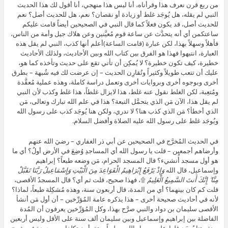
من ربع قرن نعرف هذا وقرأناه، أنا ليس هذا منهجي، أنا أقول لك هذا الحديث
النبي لم يقله، هل يُوجَد غلط أو زيادة أو نقصان؟ نعم، هل للحديث أصل؟ نعم
للحديث أصل، قد يكون فعلاً كما قال النبي في الصحيحين أيضاً قامت عليكم
ساعتكمن أي أنه يتحدَّث عن ساعة قوم مُعيَّنين وعن هلاك جيل وأمة من الناس،
فأهلاً وسهلاً بهذا، لكن عبارة (قامت الساعة)أعلم أنها كذب، النبي لم يقل هذه
العبارة، انتبهوا فهذا هو الفرق بين كتاب الله وبين الأحاديث، ولذلك الأحاديث
خطيرة، كيف تكون خطيرة؟ لا يُمكِن أن تأتي تقع على حديث وتأخذه كما هو،
عليك أن تتعب طويلاً وكثيراً وتُقارِن الحديث – إن عرضت لك فيه شُبهة – بطرق
أخرى وبوجوه أخرى وبروايات أخرى وتعمل دراسة كاملة، وهذه عملية مُعقَّدة
ومُتعِبة، لكن الغلط نقول عنه غلط، هذا لايزال غلطاً، هذا غلط وكذب لأن النبي
لم يقل هذا، الآن مَن الذي يتحمَّل التبعة؟ هذا في علم الله تبارك وتعالى، مَن
الذي أخطأ؟ مَن الذي كذب هنا؟ لا ندري، ولكن هنا يُوجَد كذب على رسول الله
ويُوجَد غلط على رسول الله عليه الصلاة وأفضل السلام.
في الحديث المُخرَّج في الصحيحين عن أبي ذر الغفاري – رضيَ الله عنهم
وأرضاهم أجمعين – قلت يا رسول الله أي المساجدِ وُضِعَ في الأرض أولُ؟ أي ما
هو أول مسجد أُنشيء؟ قال المسجد الحرام، مَن وضعه طبعاً؟ إبراهيم
وإسماعيل، قال الله
وَإِذْ يَرْفَعُ إِبْرَاهِيمُ الْقَوَاعِدَ مِنَ الْبَيْتِ وَإِسْمَاعِيلُ رَبَّنَا تَقَبَّلْ
مِنَّا ۖ إِنَّكَ أَنتَ السَّمِيعُ الْعَلِيمُ
۩، فهذا صحيح، قلت ثم أي؟ قال المسجدُ الأقصى،
قلت كم كان بينهما؟ أي من المدة، قال أربعون سنة، وهذه مُشكِلة طبعاً، لماذا؟
لأنه في أحاديث صحيحة أخرى – هذا يذكره عامة المُؤرِّخين – أن أول مَن أنشأ
الأقصى سليمان بن دواد والنبي صرَّح بهذا، وكل المُؤرِّخين يعرفون أن المُدة
الفاصلة بين إبراهيم وإسماعيل وبين سليمان ألف سنة على الأقل وليس أربعين