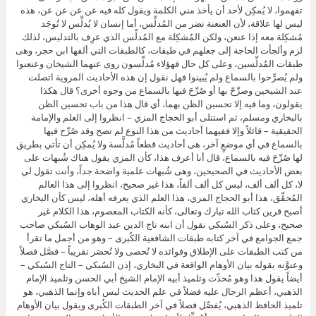
تفهموا، لا يُمكِن لأحد أن يأخذ مني الكلمة ويقول كله فيه عن عن عن عن، هذه
ليس لها علاقة، لأن العنعنة تضر من المُدلِّس، أما إنسان لا يُدلِّس لا تُوجَد
مُشكِلة معه إذا عنعن، ولكن المُشكِلة مع المُدلِّس الذي عرِف بالتدليس، لذلك
لزم وألجأت الحاجة إلى جعلهم في طبقات، كالطبقات التي ألفها ابن حجر، وهى
طبقات المُدلِّسين، وعلى كل حال فهؤلاء مُدلِّسون روى عنهما الشيخان وعنعنوا
ولم يُصرِّحوا بالسماع ولم يُبينوا فهل نقول إن هذه الأحاديث المروية اتصلت
عند الشيخين وصرِّحً بها أو صُرِّحَ فيها بالسماع من وجوه أخرى؟ قال هكذا
يقولون، وما فيه إلا تحسين الظن بهما، أي قال هذا من باب تحسين الظن
بالبخاري ومسلم، ثم استتلى أبو الحجاج المزي – انظروا إلى العلم والإمامة
الحقيقية – قائلاً وإلا ففيهما أحاديث من هذا النوع لم تصح وقد صُرِّح فيها
بالسماع في أي موضعٍ آخر، هى أحاديث قطعاً مُدلَّسة ولا يُمكِن أن تأتي بطريق
لها صُرِّحَ فيه بالسماع، قال أنا أعرف هذا، كأن المزي يقول هناك شُبهات على
بعض الأحاديث في الصحيحين، وهى شُبهات علمية واضحة جداً، وأنت تقول لي
لا، كل ألف ألف، ليس كل ألف ألفاً، هذا غير صحيح، انظروا إلى هذا العالم
المُحقِّق، هذا أبو الحجاج المزي، هذا العلم الذي يعرفه أهله، ليس كأن البخاري
أصبح قرين كتاب الله تبارك وتعالى، كأنه الكتاب المعصوم، هذا الكلام غير
صحيح، وعلى ذكر السُبكي نقول أن ابنه تاج الدين عبد الوهاب السُبكي صاحب
جمع الجوامع في آخر كتابه طبقات الشافعية الكُبرى – وهو من أجمل ما تقرأ
من كتب الطبقات على الإطلاق وفوائده لا تُحصى ولا تُحصَر تقريباً – فصَّل فصلاً
وعنوَّنه بقوله بيان الأوهام الواقعة في البخاري، إذن السُبكي – التاج السُبكي –
أيضاً يقول هذا وهو مُحدِّث وتلميذ أبيه الإمام الشيخ أبي الحسن وتلميذ الإمام
الذهبي، أعظم الرجال عليه فضلاً في علم الحديث ليس أباه وإنما الذهبي، هو
تلميذ الحافظ الذهبي، يُفصِّل فصلاً في آخر الطبقات الكُبرى ويقول بيان الأوهام