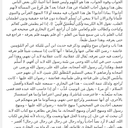
الجواب وقوة الجواب، هذا هو المُهِم وليس فقط أننا أجبنا، لكن بعض الناس
يظن هذا ويقول أجاب العلماء عن هذا، فماذا بعد؟ هل فُرِغَ من المسألة لأنهم
أجابوا؟ بماذا أجابوا؟ هل هذا الجواب فيه مقنعة أو لا؟ المنهج القرآني والنبوي
علَّمانا ولايزالان أننا لا ينبغي أن نُسلِّم المقادة دون قناعة حقيقية ودون اطمئنان
القلب، تقول الآية الكريمة
وَلَٰكِن لِّيَطْمَئِنَّ قَلْبِي ۖ
۩، إذا لم يطمئن قلبي كعالم
وكباحث وكطالب علم وكعامي علىّ أن أُراجِع، أخرج البخاري في صحيحه في
كتاب العلم باب مَن سمع شيئاً من العلمِ – أي فلم يفهمه فلم يعرفه – فراجع فيه
حتى يعرفه، وهذا جميل طبعاً،
هذا باب وعنوان موحٍ ومُلهِم، وذكر فيه حديث ابن أبي مُليكة عن أم المُؤمِنين
عائشة – رضيَ الله تعالى عنها وأرضاها – أنها كانت إذا سمعت شيئاً فلم تعرفه
راجعت فيه حتى تعرفه، يُقال لك عقلانية، كانت عقلانية لابد أن تفهم، وهذا أمر
عجيب، حتى في كتاب الله وحتى من سُنة رسول الله لابد أن أفهم، لا أُسلِّم
فقط، وهكذا ربَّى رسول الله أصحابه، صلى الله على رسول الله ورضى عن
أصحابه وأرضاهم، لا ينبغي التسليم المُطلَق لكل شيئ، لابد أن نفهم حتى
يتأسَّس الإيمان على قناعة وعلى طمأنينة، فعائشة – رضوان الله عليها – كانت
تُراجع، ولذلك تتمة الحديث – هذا في البخاري – سمعته عليه الصلاة وأفضل
السلام – أي مرةً – يقول مَن حُوسِبَ عُذِّب – أي إذا حاسب الله عبده فقد قضى
بعذابه سيُعذِّبه – فاعترضت مُباشَرةً، وهو ليس اعتراضاً وإنما هو استفسارٌ
بالأحرى، أي أنها تستفسر وتُراجِع حتى تفهم، ويسألوننا ما هو منهجكم في
تضعيف أحاديث في الصحيحين؟ منهج عائشة – رضوان الله عليها – ومنهج
رسول الله ومنهج القرآن ومنهج الصحابة، ما يتعارض بظاهره مع كتاب الله لابد
أن نبحث له عن حل، إن وجدنا الحل فبها ونعمت وإلا رددناه لأنه مُعارِض لكتاب
الله، كيف لا أرد نصاً أحادياً رواه رجال عن رجال عن رجال عن رجال؟ أقصر –
يعني أعلى – أسانيد البخاري ثلاثياته، أقل عدد من الرواة بين البخاري وبين