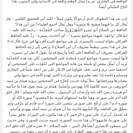
الواقعة في البخاري، ثم بدأ يُمثِّل لأوهام واقعة في الأسانيد وفي المتون، هذا
التاج السُبكي أيضاً.
إذن بعد هذا التطواف الذي أرجو ألا يكون مُملاً – لكنه أتى للتحقيق العلمي – هل
يُقال كل ما فيهما صحيح بلا مثنوية؟ وهل يُقال أجمع العلماء؟ من أين هذا؟
الحافظ ابن الصلاح أبو عمرو الشَّهْرُزُوْرِيُّ صاحب المُقدِّمة – رحمة الله عليه –
لما قال “وانتُقِدَ عليهما مواضع يسيرة” – أي أحاديث يسيرة – ردَّ عليه الحافظ
العراقي بقوله ليست باليسيرة، بل هى مواضع كثيرة أفردتها في جزءٍ، قال له لا
تقل لي هذا يسير، وطبعاً معروف أن ابن الصلاح لا يرتقي إلى رُتبة الحافظ
العراقي، معروف أن الحافظ أعلى كعباً وأرسخ قدماً، يقول لا تقل لي يسيرة
لأنها ليست يسيرة، مواضع كثيرة مُنتقَدة على الصحيحين، لكن بعد هذه المُقدِّمة
نُريد أن نُمثِّل ببعض أو بجُملة من هاته المواضع التي انتُقِدَت على الصحيحين أو
أحدهما حتى نرى وحتى تخف غلواؤنا في الإنكار على مَن انتقد شيئاً في البخاري
ومسلم وخاصة إذا نتقد بعلم وبوعي وبإرادة الخير لهذه الأمة في دينها وفي
مصادرها ومرجعياتها، مثلاً يُوجَد حديث مُخرَّج في الصحيحين يرويه همام بن منبه
أخو وهب بن منبه كلاهما كانا يهوديين وأسلما، همام بن منبه يقول هذا ما حدَّثنيه
أبو هريرة رضيَ الله عنه وأرضاه، أن الرسول – صلى الله عليه وسلم – قال خلق
الله آدم على صورته، وهنا علامة استفهام كبيرة، ما المقصود؟ صورة الله أو
صورة آدم؟ نحن نُرجِّح على صورتي بمعنى على صورة آدم، فآدم لم يترَّقى ولم
يتطوَّر في الخلقة، وإلا الشُبهة قائمة بما أن همام بن منبه أصله يهودي وأسلم
قد يُحتمَل أن يُراد على صورة الرحمن لأن هذا مكتوب في التوراة، نخلق بشراً
على صورتنا، فانتبهوا لأن هذا حديث الصورة، إسمه حديث الصورة، وفي حديث
أبي مسعود الانصاري أيضاً قال النبي – عليه السلام – لا تضربه فإن الله خلق آدم
على صورته، صُرِّحَ في بعض الطرق بأنه على صورة الرحمن، وهذا من دسيس