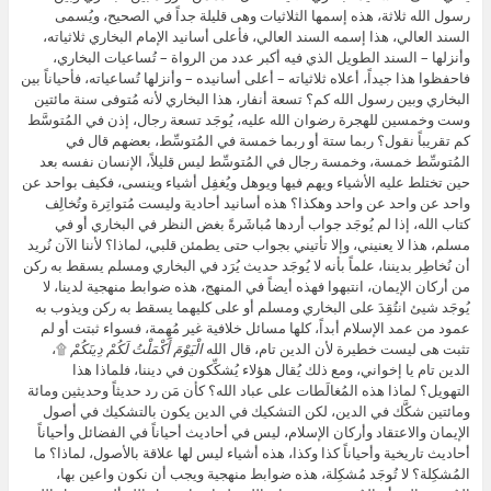
رسول الله ثلاثة، هذه إسمها الثلاثيات وهى قليلة جداً في الصحيح، ويُسمى
السند العالي، هذا إسمه السند العالي، فأعلى أسانيد الإمام البخاري ثلاثياته،
وأنزلها – السند الطويل الذي فيه أكبر عدد من الرواة – تُساعيات البخاري،
فاحفظوا هذا جيداً، أعلاه ثلاثياته – أعلى أسانيده – وأنزلها تُساعياته، فأحياناً بين
البخاري وبين رسول الله كم؟ تسعة أنفار، هذا البخاري لأنه مُتوفى سنة مائتين
وست وخمسين للهجرة رضوان الله عليه، يُوجَد تسعة رجال، إذن في المُتوسَّط
كم تقريباً نقول؟ ربما ستة أو ربما خمسة في المُتوسِّط، بعضهم قال في
المُتوسِّط خمسة، وخمسة رجال في المُتوسِّط ليس قليلاً، الإنسان نفسه بعد
حين تختلط عليه الأشياء ويهم فيها ويوهل ويُغفِل أشياء وينسى، فكيف بواحد عن
واحد عن واحد عن واحد وهكذا؟ هذه أسانيد أحادية وليست مُتواتِرة وتُخالِف
كتاب الله، إذا لم يُوجَد جواب أردها مُباشَرةً بغض النظر في البخاري أو في
مسلم، هذا لا يعنيني، وإلا تأتيني بجواب حتى يطمئن قلبي، لماذا؟ لأننا الآن نُريد
أن نُخاطِر بديننا، علماً بأنه لا يُوجَد حديث يُرَد في البخاري ومسلم يسقط به ركن
من أركان الإيمان، انتبهوا فهذه أيضاً في المنهج، هذه ضوابط منهجية لدينا، لا
يُوجَد شيئ انتُقِدَ على البخاري ومسلم أو على كليهما يسقط به ركن ويذوب به
عمود من عمد الإسلام أبداً، كلها مسائل خلافية غير مُهِمة، فسواء ثبتت أو لم
تثبت هى ليست خطيرة لأن الدين تام، قال الله
الْيَوْمَ أَكْمَلْتُ لَكُمْ دِينَكُمْ
۩،
الدين تام يا إخواني، ومع ذلك يُقال هؤلاء يُشكِّكون في ديننا، فلماذا هذا
التهويل؟ لماذا هذه المُغالَطات على عباد الله؟ كأن مَن رد حديثاً وحديثين ومائة
ومائتين شكَّك في الدين، لكن التشكيك في الدين يكون بالتشكيك في أصول
الإيمان والاعتقاد وأركان الإسلام، ليس في أحاديث أحياناً في الفضائل وأحياناً
أحاديث تاريخية وأحياناً كذا وكذا، هذه أشياء ليس لها علاقة بالأصول، لماذا؟ ما
المُشكِلة؟ لا تُوجَد مُشكِلة، هذه ضوابط منهجية ويجب أن نكون واعين بها،