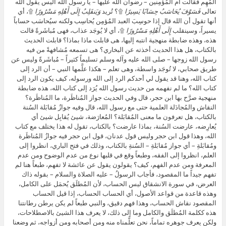
المُهِم فقالت أم المُؤمِنين – رضوان الله عليها – يا رسول الله أليس يقول الله
تعالى
فَسَوْفَ يُحَاسَبُ حِسَابًا يَسِيرًا
۩؟ تُريد
وَيَنقَلِبُ إِلَى أَهْلِهِ مَسْرُورًا
۩، أي
أنها تقول أن الله قال إذا حوسِبَ العبد المُؤمِن يُحاسِب ولكنه سيُحاسَب حساباً
يسيراً، وسينقلب
إِلَى أَهْلِهِ مَسْرُورًا
۩، أي لا يُوجَد عذاب، فهى مُباشَرةً قالت
هذه، وهذه ضابطة منهجية انتبه إليها، هى قابلت ماذا بماذا؟ قابلت الحديث
بالكتاب، هل هذا الحديث أخذته عن البخاري؟ هى تسمعه مُشافهةً من فيه
رسول الله زوجها – صلى الله عليه وآله وسلم تسليماً كثيراً – مُباشَرةً وليس عن
طريق صحابي، لا تُوجَد واسطة، وهى تعلم – هكذا علَّمها النبي – أن الرد إلى
كتاب الله، وهنا قد يقول لي أحدكم الرد إلى الله ورسوله، كيف يكون الرد إلى
كتاب الله؟ ما لم نفهمه من حديث رسول الله يُرَد إلى كتاب الله، هذه ضابطة
منهجية صرَّح بها ابن حجر، قال وفي الحديث جواز المُناظَرة، ما المُناظَرة؟
النقاش والمُجادَلة العلمية حتى مع رسول الله، قال وفيه جوازُ مُقابَلة السُنة
بالكتاب، هل تعرفون ما معنى المُقابَلة؟ المُعارَضة، شيئ يُقابِل شيئ أي
يُعارِضه، عارضت السُنة، بماذا عارضت؟ بالكتاب، تقول له هذا يختلف مع كتاب
الله، وهذا قول ابن حجر وليس قول عدنان، قول ابن حجر فيه جوازُ المُناظَرة
ومُقابَلةِ – أي جواز مُقابَلةِ – السُنةِ بالكتاب، وذلك في فتح الباري، انظروا إلى
العلم، انظروا إلى الفقه، وطبعاً وقع في قلبها نوع من عدم الوضوح ومن عدم
المعرفة ومن عدم الفهم، كيف؟ يقولون يقول عن عائشة لا تفهم، طبعاً هنا لم
تفهم جيداً ما المقصود، فأجاب الرسولُ – عليه الصلاة والسلام – بقوله ذاك
العرض، في سورة الانشقاق ليس الحساب، لأن المُطلَق يُحمَل على الكامل،
وهذه قاعدة من قواعد الأصول، أي الحساب الحساب، إذا قيل الحساب
المقصود نقاش الحساب، وهذا فهم دقيق، والنبي طبعاً لم يكن يرطن رطانتنا
هذه ككلمة المُطلَق والكامل وما إلى ذلك، لا يعرف هذا الشيئ بالاصطلاحات،
ولكن يعرف جوهره تماماً، نحن تعلَّمناه منه ومن أصحابه ومن أزواجه، ثم وضعنا