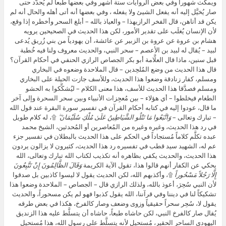
ويمكث شهوراً وفي بعض الروايات ستة أشهر وفي بعضها طبعاً لم يُحدَّد حتى
صار يُخيَّل إليه أنه يفعل الشيئ ولا يفعله ، وفي بعضها أنه أتى أهله والحال أنه لم
يكن قد أتاهن، قال الفخر الرازيهذا – والعياذ بالله – أبلغ السحر وأخطره إذا وقع،
لأن الإنسان يُغلَب على تقدير الأمور، لكن هذا الحديث في الصحيحين يرويه
هشام بن عروة عن عروة بن الزبير عن عائشة، أن يهودياً من بني زُريق يُدعى
لبيد – يُقال له لبيد بن الأعصم – سحر النبي، والحديث معروف ولنا فيه خُطبة
قبل سنين، ماذا قال العلَّامة أبو بكر الجصاص الرازي الحنفي في أحكام القرآن؟
قال هذا الحديث من وضع المُلحِدين – قال الملاحدة وضعوه في البخاري
ومسلم، كفار زنادقة وضعوا هذا الحديث، وللأسف جازت الحيلة على البخاري
ومسلم فصدَّقا هذا الحديث للأسف، هذا معنى الكلام – ليُشكِّكوا به الحشو
الطغام فيخلطوا – أي هؤلاء – بين مُعجِزات الأنبياء وبين سحر السحرة وإلى آخر
ما قال، عودوا إليه في كتابه أحكام القرآن في تفسير سورة البقرة عند قول الله
– تبارك وتعالى –
وَاتَّبَعُوا مَا تَتْلُو الشَّيَاطِينُ عَلَىٰ مُلْكِ سُلَيْمَانَ ۖ
۩، له كلام طويل
في رد هذا الحديث، وغيره وغيره من المُعاصرين أو المُحدثين، الشيخ محمد
عبده تكلَّم كلاماً مُستجاداً في الحكم على هذا الحديث بالبطلان في تفسير جزء
عم له، الشهيد سيد قطب في تفسيره رد هذا الحديث، كثيرون لا يزالون يردون
هذا الحديث، والحديث يكفي بظاهره أنه تكذيب لكتاب الله تبارك وتعالى، الله
يحكي عن الكفار أنهم قالوا هذا، تقول الآية الكريمة
وَقَالَ الظَّالِمُونَ إِنْ تَتَّبِعُونَ
إِلَّا رَجُلاً مَسْحُوراً
۩، وأكذبهم الله، لكن الحديث يقول لا ليسوا كاذبين بل صدقوا
لأن النبي سُحِرَ، أعوذ بالله، ولذلك الرازي قال – الجصاص – الملاحدة وضعوا هذا
تشكيكاً لنا في ديننا وفي قرآننا، الله يقول كذبوا فهو لم يكن مسحوراً، والحديث
يقول لا، سُحِر سحراً حقيقياً وزوى وضعف وصار كالفرخ، هكذا في بعض طرقه
يُقال صار كالفرخ النبي، لكن حاشاه طبعاً، حاشاه أن يتسلَّط عليه هذا الزنديق
اليهودي الساحر الحقير، مُستحيل لأنه يتسلَّط على رسول الله، هذا مُستحيل