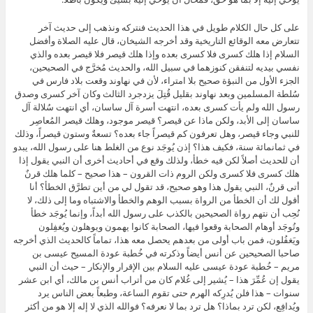
على كل حال الكلام طويل في هذا الحديث فنتركه ونذهب إلى حديث آخر
تتعارض معه الوقائع التاريخية وقد أخرجه الشيخان، قال عليه الصلاة وأفضل
السلام إذا هلك كسرى فلا كسرى بعده وإذا هلك قيصر فلا قيصر بعده والذي
نفسي بيديه لتنفقن كنوزهما في سبيل الله، والحديث مُخرَّج في الصحيحين،
الجزء الأول من النبؤة صحيح بلا امتراء، لأن في نهاوند وقعت بلاد فارس في
سُلطة المسلمين وبعد نهاوند بقليل قُتِلَ يزدجرد الثالث وكان آخر كسرى وصدق
رسول الله ولم يأت كسرى بعده، انتهت أسرة آل ساسان، أي انتهت سُلالة آل
ساسان إلى الأبد، ولكن ماذا عن قيصر؟ قيصر موجود، وهلك قيصر المُعاصِر
للنبي وجاء قيصر، وهل تعرفون كم قيصراً جاء بعده؟ تسعةٌ وستون قيصراً، وذلك
في ثمانمائة سنة، فكيف هذا؟ إذن يُوجَد نوع من الغلط هنا على رسول الله، يبدو
أن للحديث أصلاً لكن فيه خطأ، ولذلك وقع في أحاديث أخرى أن النبي يقول إذا
هلك كسرى فلا كسرى ولكن الروم ذات القرون – هذا صحيح – كلما هلك قرنٌ
أتى قرنٌ، النبي يقول هذا وهو صحيح، قد تقول لي من أين تطرَّق الخطأ؟ أنا
أقول لك أن الخطأ من الرواة بسبب الوهم والخطأ والاشتباه وما إلى ذلك، لا
نُحِب أن نتهم رواة الصحيحين بالكذب على رسول الله أبداً، وإنما يُوجَد خطأ
وتُوجَد أوهام الصحابة وقعوا فيها، الصحابة كانوا يهمون ويوهلون ويُغفِلون
ويَغفُلون، فمن باب أولى من بعدهم يحصل معه هذا، تماماً كالحديث الذي أخرجه
صاحبا الصحيحين عن أنس أيضاً وذكرته في خُطبة عودة المسيح عيسى بن
مريم – خُطبة عودة عيسى عليه السلام بين الإقرار والإنكار – حيث أن النبي
يقول إن عُمِّرَ هذا – يُشير إلى غُلام كان من أتراب أنس بن مالك، أي ابن عشر
سنوات – هذا فلن يُدرِكه الهرم حتى تقوم الساعة، وطبعاً بعض الناس يرد
ويُدافِع، لكن ترد بماذا؟ هل ترد بما لا نعرفه؟ فوالله الذي لا إله إلا هو من أكثر