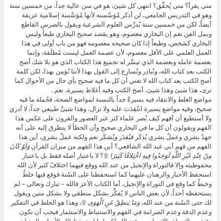
متى يقرأ؟ متى يُحقِّق؟ انتهى كل شيئ، هو في سن عالية جداً، من خمسين سنة
وهو في التدريس الجامعي، لن أذكر مُؤسَّسته لأنها مُؤسَّسة إسلامية عريقة
أيضاً، لكن من خمسين سنة يُدرِّس العلوم الشرعية ويقول بالضرس القاطع
وبمل الفن نعم إن البخاري معصوم، وهو يقصد صحيح البخاري طبعاً وليس
البخاري كشخص، وطبعاً إذا كان صحيحه معصومه فهو من باب أولى في هذا
العمل العلمي على الأقل معصوم، لأن عصمة العمل ليست مُطلَقة، وإنما
بعصمة عامله وبعصمة الذي تيسَّر له تجميع هذا الكتاب الذي هو بلا شك أصح
الكتب بعد كتاب الله، ونُبادِر ونُسارِع إلى القول بهذا لأننا نُؤمِن بهذا، لكن كلمة
أصح الكتب بعد كتاب الله لا تعني أن كل ما فيه صحيح بأي حال من الأحوال كما
نرى، هذا شيئ وهذا شيئ، أصح الكتب وفيه أغلاط يسيرة، نعم .
مواضع الغلط والانتقاد فيه يسيرةٌ جداً بالنسبة لمواضع الصحة، فجُملة ما فيه
صحيح، وفيه مواضع يسيرة انتُقِدَت عليه ولا تزال، وهذا شيئٌ طبيعي جداً، لا أدري
ولا أستطيع أن أفهم كيف يُصر علماء كثر عبر العصور والقرون على عكس هذا
الفهم ويقولون أن كل ما في البخاري صحيح وأن الخطأ لا يتطرق إليه على أنه
جهدٌ بشري وعملٌ بشري يُذكَر فيُقدَر ويُشكَر نعم ولكنه عملٌ بشري، أين هذا
الفهم من فهم أبي عبد الله الشافعي؟ أين هذا الفهم من ميزان القرآنِ
وَلَوْ كَانَ
مِنْ عِنْدِ غَيْرِ اللَّهِ لَوَجَدُوا فِيهِ اخْتِلافًا كَثِيرًا
۩؟ لا باعتبار أصله فقط بل باعتبار
محفوظيته وإلا فالتوراة والإنجيل من عند الله ووقع فيهما اختلافٌ كثير لأن الله
استحفظ الأحبار والرهبان عليهما كما استحفظنا على السُنة فوقع فيها خلطٌ
وخبطٌ كما وقع في التوراة والإنجيل، أما الكتاب الأعز فالله – تبارك وتعالى – لم
يستحفظه أحداً، لأن بعض الناس لا يُفكِّر بشكل منطقي ولا بشكل متين ويقول
لك حتى السُنة من عند الله،
وَمَا يَنطِقُ عَنِ الْهَوَى
۩، وهذا هو الخلط في التفكير
وعدم الدقة وعدم الصرامة في الفهم والاستنباط والاستثمار فيجب أن نكون