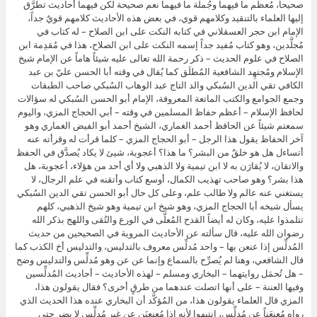
صحيحاً، مُعظم ما فيهما وجُملة ما فيهما نعم صحيحة لكن فيهما أحاديث تطرَّق
إليها العلماء بالتنقيد وكلامهم قوي، في بعض هذه الأحاديث كلامهم قويٌ جداً،
الإمام ابن حجر العسقلاني في كتابه النكت على ابن الصلاح – له كتاب في
مُجلَّدين، وهو كتاب مُفيد جداً إسمه النكت على ابن الصلاح، هذا في مُقدِمة ابن
الصلاح في علوم الحديث – ذكر رحمة الله تعالى عليه شيئاً هاماً عن الإمام شيخ
الإسلام ومُجتهِد الشافعية المُطلَق كما يُقال في وقته أبا الحسن عليّ بن عبد
الكافي تقي الدين السُبكي والد التاج عبد الوهاب السُبكي صاحب الطبقات
وجمع الجوامع والكتب الماتعة المعروفة، الإمام أبو الحسن السُبكي له سؤالات
لحافظ الإسلام – أعظم حفاظ المسلمين في وقته – أبي الحجاج المزي، واليوم
سمعتم شيئاً عن الحافظ أحمد الغماري، الشيخ أحمد أبو الفيض الغماري وهو
آخر الحفاظ يقول هذا الرجل – أبو الحجاج المزي – كلما قرأت له وقرأته عنه
أتساءل هل هو خلقٌ من البشر؟ ما هذا؟ أعجوبة، شيئ لا يكاد يُصدَّق في الحفظ
والاتقان، لا يُقارَن به لا ابن تيمية ولا الذهبي ولا أي أحد من هؤلاء، أعجوبة، هل
هذا بشر؟ وهو صاحب تهذيب الكمال، أوسع كتاب وأتقنه في علم الرجال، لا
يستغني عنه عالم ولا طالب علم، وعلى كل حال أبو الحسن تقي الدين السُبكي
يسأل شيخه أبا الحجاج المزي، وهو شيخ ابن تيمية وهو شيخ الذهبي، كلهم
تتلمذوا عليه، وكان له أيضاً القدح المُعلَّى في الورع والتُقى واللهج بذكر الله
رضوان الله عليه، قال سألته عن الأحاديث المروية في الصحيحين من حديث
المُدلِّس إذا عنعن بها – واحد مُدلِّس معروف بالتدليس، والتدليس أخ الكذب كما
قال الشافعي، وهنا لم يُصرِّح بالسماع وإنما عن عن وهو مُدلِّس والتدليس وضح
– هل تُحمَل روايتهما – البخاري ومسلم – لهذه الأحاديث – أحاديث المُدلِّسين
وفيها العننة – على أنها اتصلت عندهما من طرقٍ أخرى؟ فقال يقولون هذا،
المزي قال العلماء يقولون هذا، من المُؤكَّد أن البخاري عنده هذا الحديث الذي
رواه مُعنعَناً عن مُدلِّس، انتبهوا لأنه إذا مُعنعنَن عن غير مُدلِّس لا يضر حتى