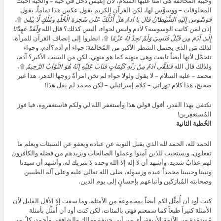
وخيبة المُخالَفة هى أمنا عليها السلام، لأن إبليس دخل في حية – والحية أخبث
المخلوقات – ووسوَّس لها، لكن القرآن الكريم يقول عكس هذا تماماً، يقول
فَوَسْوَسَ إِلَيْهِ الشَّيْطَانُ قَالَ يَا آدَمُ هَلْ أَدُلُّكَ عَلَىٰ شَجَرَةِ الْخُلْدِ وَمُلْكٍ لَّا يَبْلَىٰ
۩،
إذن لمَن كانت الوسوسة؟ لآدم وليس لحواء، أليس كذلك؟ قال الله
وَلَقَدْ عَهِدْنَا
إِلَىٰ آدَمَ مِن قَبْلُ فَنَسِيَ وَلَمْ نَجِدْ لَهُ عَزْمًا
۩، انظروا إلى إنصاف القرآن للمرأة،
لذلك مَن الذي يحتمل الشطر الأكبر من المُخالَفة: حواء أم آدم؟آدم، وحواء
تتحمَّل لأنها أيضاً تابعت وهى منهية كما هو منهي، لكن مَن السبب الأكبر؟ آدم،
ولذلك قال الله
فَتَلَقَّى آدَمُ مِنْ رَبِّهِ كَلِمَاتٍ فَتَابَ عَلَيْهِ إِنَّهُ هُوَ التَّوَّابُ الرَّحِيمُ
۩،
محمد – عليه السلام – لا يقول ولولا حواء لم تخن امرأةٌ زوجها الدهر، هذا غير
صحيح، هذا كلام توراتي – كلام إسرائيلي – لكن محمد لم يقل هذا!
نكتفي بهذا القدر، أقول قولي هذا وأستغفر الله لي ولكم فاستغفروه، فيا فوز
المُستغفِرين!
الخُطبة الثانية
الحمد لله، الحمد لله الذي يقبل التوبة عن عباده ويعفو عن السيئات ويعلم ما
تفعلون، ويستجيب للذين آمنوا وعملوا الصالحات ويزيدهم من فضله والكافرون
لهم عذابٌ شديد، وأشهد أن لا إله إلا الله وحده لا شريك له، وأشهد أن سيدنا
ونبينا وحبيبنا محمداً عبده ورسوله، صلى الله تعالى عليه وعلى آله الطيبين
وصحابته المُبارَكين وأتباعهم بإحسانٍ إلى يوم الدين.
كنت أود أن أُمثِّل لكم أيضاً بمجموعة من الأمثلة، وما سقت إلا الأقل القليل لأن
الأمثلة كثيراً طبعاً كما سمعتم فهى بالمئات، لكن كنت أود أن أُمثِّل بأمثلة
مُستمَدة من الأئمة الأربعة، أي من أبي حنيفة ومالك والشافعي وأحمد، كلٌ من