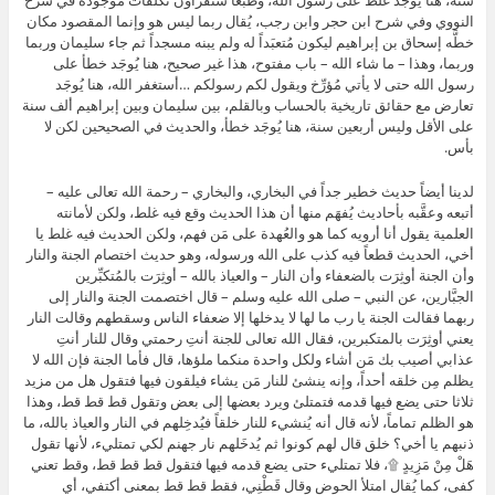
سنة، هنا يُوجَد غلط على رسول الله، وطبعاً ستقرأون تكلفات موجودة في شرح
النووي وفي شرح ابن حجر وابن رجب، يُقال ربما ليس هو وإنما المقصود مكان
خطَّه إسحاق بن إبراهيم ليكون مُتعبَداً له ولم يبنه مسجداً ثم جاء سليمان وربما
وربما، وهذا – ما شاء الله – باب مفتوح، هذا غير صحيح، هنا يُوجَد خطأ على
رسول الله حتى لا يأتي مُؤرِّخ ويقول لكم رسولكم …أستغفر الله، هنا يُوجَد
تعارض مع حقائق تاريخية بالحساب وبالقلم، بين سليمان وبين إبراهيم ألف سنة
على الأقل وليس أربعين سنة، هنا يُوجَد خطأ، والحديث في الصحيحين لكن لا
بأس.
لدينا أيضاً حديث خطير جداً في البخاري، والبخاري – رحمة الله تعالى عليه –
أتبعه وعقَّبه بأحاديث يُفهَم منها أن هذا الحديث وقع فيه غلط، ولكن لأمانته
العلمية يقول أنا أرويه كما هو والعُهدة على مَن فهم، ولكن الحديث فيه غلط يا
أخي، الحديث قطعاً فيه كذب على الله ورسوله، وهو حديث اختصام الجنة والنار
وأن الجنة أوثِرَت بالضعفاء وأن النار – والعياذ بالله – أوثِرَت بالمُتكبِّرين
الجبَّارين، عن النبي – صلى الله عليه وسلم – قال اختصمت الجنة والنار إلى
ربهما فقالت الجنة يا رب ما لها لا يدخلها إلا ضعفاء الناس وسقطهم وقالت النار
يعني أوثِرَت بالمتكبرين، فقال الله تعالى للجنة أنتِ رحمتي وقال للنار أنتِ
عذابي أصيب بك مَن أشاء ولكل واحدة منكما ملؤها، قال فأما الجنة فإن الله لا
يظلم مِن خلقه أحداً، وإنه ينشئ للنار مَن يشاء فيلقون فيها فتقول هل من مزيد
ثلاثا حتى يضع فيها قدمه فتمتلئ ويرد بعضها إلى بعض وتقول قط قط قط، وهذا
هو الظلم تماماً، لأنه قال أنه يُنشيء للنار خلقاً فيُدخِلهم في النار والعياذ بالله، ما
ذنبهم يا أخي؟ خلق قال لهم كونوا ثم يُدخَلهم نار جهنم لكي تمتليء، لأنها تقول
هَلْ مِنْ مَزِيدٍ ۩، فلا تمتليء حتى يضع قدمه فيها فتقول قط قط قط، وقط تعني
كفى، كما يُقال امتلأ الحوض وقال قَطْنِي، فقط قط قط بمعنى أكتفي، أي