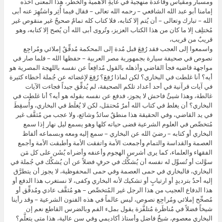
ومسبار ومقياس وقاعدة منهجية في غايةِ الأهمية والخطر، هذا المعنى أخذه
إمامنا أبو عبد الله الشافعي – رحمه الله تعالى – فقال فيما أُثِر واشتُهِرَ عنه أبى
الله – تبارك وتعالى – أن يُتم إلا كتابه، فلا كتاب كله تمامٌ صحيحٌ غير منقوص غير
مُختلِف إلا ما كان من هذا الكتاب العزيز، وتُروى أبى الله أن يُصح إلا كتابه، وهو
قريبٌ من قريب،
واسمعوا إلى العجب فقد رُفِعَ قبل مُدة إلى المحكمة مُدقِّقٌ إملائي ومُراجِع
نصوص في صحيفة سيارة بجمهورية مصر العربية – حفظها الله – فلما صار في
مواجهة قاضيه فجأ القاضي وأذهله بالقول مُدافِعاً عن نفسه باللهجة المصرية هو
أيه؟ أنا غلطت في البخاري؟ لكن لماذا رُفِعَ؟ رُفِعَ لإغضائه عن جُملة أخطاء كثيرة
في آيات قرآنية في أحد أعداد تلكم الصحيفة، لم يُدقِّق جيداً فجاءت الآيات
غالطة، وهذا شيئٌ فاحش لا يجوز، فدفع عن نفسه بقوله هو أيه؟ أنا غلطت في
البخاري؟ أن يغلط في كتاب الله أمرٌ مُحتمَل، لكن لا يُغلَط في البخاري، وأُسقِطَ
في يد القاضي، وفي الحقيقة هذا منطقٌ سائدٌ وشائع، ولا عجب من مُثقَّف غير
مُتخصِّص في العلوم الشرعية قضى حياته كلها وهو يسمع ليل نهار إذا سمع
البخاري أو كتابه – رضيَ الله عن البخاري – سمع إليه ومعه وبسماعه ألفاظ
العصمة والقداسة والتمام وأجمعت الأمة واتفقت الأمة وأطبقت الأمة وأجمع
الفقهاء والعلماء، كما يرى أشرس الهجوم وأعنفه وأضراه يُشَن على كل مَن
سوَّلت أو تُسوِّل له نفسه أن يُشكِّك في حرفٍ فضلاً عن أن يُشكِّك في جُملة في
البخاري، فالبخاري في حمى العصمة وفي حمى المحفوظية، لا يجوز أن يتطرَّق
إليه أحدٌ بترديدٍ أو ارتيابٍ أو تشكيك لأنه البخاري وكفى، لا نستغرب هذا الدفع أو
هذا الدفاع العجيب من هذا الرجل غير المُتخصِّص – هو مُثقَّف عادي ومُدقِّق أو
مُصحِّح إملائي ومُراجِع نصوص، ليس عالماً في هذه الفنون الشرعية – وقد رأينا
شيخاً فضلاً في مُناظَرة مُتلفَّزة يقول بملء الفم وبالضرس القاطع نعم إن
البخاري معصوم، شيخٌ فاضل وأستاذ أكاديمي وفي سن عالية، هذا متى يتعلَّم؟