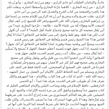
عادياً، والإمامان الجليلان أبو حاتم الرازي – وهو من رُتبة البخاري – وأبو زُرعة
الرازي – من رُتبة البخاري – كلاهما جرَّحا البخاري وأسقطا اعتباره، ونقلت لكم
هذا بالجزء والصفحة من كتاب الجرح والتعديل لعبد الرحمن بن أبي حاتم
الرازي، نقلت تجريح والده وتجريح أبي زُرعة الرازيين للإمام محمد بن إسماعيل
بن إبراهيم البخاري رضوان الله على الجميع وغفر الله للجميع، إذن كيف يُقال
أجمعت الأمة وهؤلاء ثُلة من علماء الأئمة – طائفة – جرَّحوا البخاري عينه؟ من
أين يُقال صحيحه كل ما فيه صحيح بإجماع علماء أهل السُنة؟ لا أُحِب أن أقول
كذب لكن هذا غلط، وهو غلط واضح، إلى متى نُغالِط في الحقائق؟ لماذا لا يُقال
للناس هذا؟ هذا الشيخ رئيس قسم ويُغالِط في الحقائق، هو رئيس قسم
الحديث وشيخٌ كبير وبلحية بيضاء وقورة، لماذا تُغالِط في الحقائق أم أنك تجهل؟
هذه مُصيبة، إذا كنت تجهل فهذه مُصيبة أعظم حقيقةً، الجهل لا يُسمَح ولا يُمشَّى
– كما يُقال مشه – من مثلك، أنت رئيس قسم الحديث فكيف تجهل هذه
الحقائق؟ وأما الذين انتقدوا أحاديث بين قليلٍ وكثير ومُقِل ومُكثِر في صحيح
البخاري وفي صحيح فهم كثرٌ كثر عبر الأعصار، منهم مَن وضع وحبَّر مُصنَّفاتٍ
مُفرَدةً في التنقيد على الصحيح أو الصحيحين، كتب كاملة فقط في النقد على
البخاري ومسلم من أئمة الحفاظ الكبار، كالإمام أبي الفضل بن عمار الشهيد –
رحمة الله عليه – الذي له كتاب في هذا الباب، وكالإمام – هذا أشهرهم والكل
يعرف هذا، أي طويلب علم في الحديث يعرف هذا جيداً – أبو الحسن
الدارقطني، حافظ الإسلام في وقته وصاحب السُنن والإمام الشافعي الجليل له
كتاب مشهور جداً ومطبوع وحُقِقَ أكثر من مرة إسمه الإلزامات والتتبع، يُلزِم
الشيخين على طريقة الحاكم النيسابوري من بعده إخراج أحاديث على شرطهما
ولم يُخرِّجاها، وهذا لا بأس فهذا استدراك، هذا ما يُسمى بالاستدراك، ولكن طلب
التتبع، ويتتبع عليهما أحاديث خرَّجاها على شرط الصحة كما التزما على أنها لم
تف بشرطهما، أحاديث مطعونة إما في السند وأكثر الطعن في الأسانيد وإما في