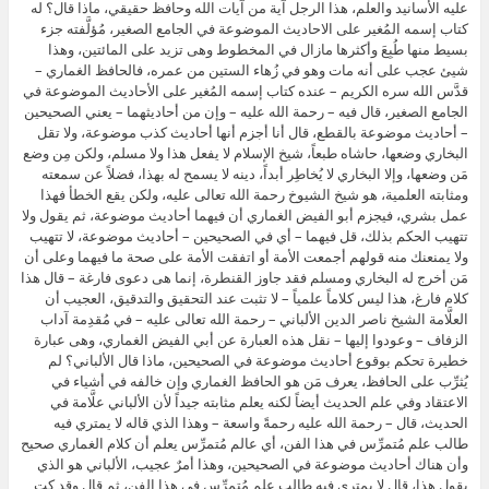
عليه الأسانيد والعلم، هذا الرجل آية من آيات الله وحافظ حقيقي، ماذا قال؟ له
كتاب إسمه المُغير على الاحاديث الموضوعة في الجامع الصغير، مُؤلَّفته جزء
بسيط منها طُبِعَ وأكثرها مازال في المخطوط وهى تزيد على المائتين، وهذا
شيئ عجب على أنه مات وهو في زُهاء الستين من عمره، فالحافظ الغماري –
قدَّس الله سره الكريم – عنده كتاب إسمه المُغير على الأحاديث الموضوعة في
الجامع الصغير، قال فيه – رحمة الله عليه – وإن من أحاديثهما – يعني الصحيحين
– أحاديث موضوعة بالقطع، قال أنا أجزم أنها أحاديث كذب موضوعة، ولا تقل
البخاري وضعها، حاشاه طبعاً، شيخ الإسلام لا يفعل هذا ولا مسلم، ولكن مِن وضع
مَن وضعها، وإلا البخاري لا يُخاطِر أبداً، دينه لا يسمح له بهذا، فضلاً عن سمعته
ومثابته العلمية، هو شيخ الشيوخ رحمة الله تعالى عليه، ولكن يقع الخطأ فهذا
عمل بشري، فيجزم أبو الفيض الغماري أن فيهما أحاديث موضوعة، ثم يقول ولا
تتهيب الحكم بذلك، قل فيهما – أي في الصحيحين – أحاديث موضوعة، لا تتهيب
ولا يمنعنك منه قولهم أجمعت الأمة أو اتفقت الأمة على صحة ما فيهما وعلى أن
مَن أخرج له البخاري ومسلم فقد جاوز القنطرة، إنما هى دعوى فارغة – قال هذا
كلام فارغ، هذا ليس كلاماً علمياً – لا تثبت عند التحقيق والتدقيق، العجيب أن
العلَّامة الشيخ ناصر الدين الألباني – رحمة الله تعالى عليه – في مُقدِمة آداب
الزفاف – وعودوا إليها – نقل هذه العبارة عن أبي الفيض الغماري، وهى عبارة
خطيرة تحكم بوقوع أحاديث موضوعة في الصحيحين، ماذا قال الألباني؟ لم
يُثرِّب على الحافظ، يعرف مَن هو الحافظ الغماري وإن خالفه في أشياء في
الاعتقاد وفي علم الحديث أيضاً لكنه يعلم مثابته جيداً لأن الألباني علَّامة في
الحديث، قال – رحمة الله عليه رحمةً واسعة – وهذا الذي قاله لا يمتري فيه
طالب علم مُتمرِّس في هذا الفن، أي عالم مُتمرِّس يعلم أن كلام الغماري صحيح
وأن هناك أحاديث موضوعة في الصحيحين، وهذا أمرٌ عجيب، الألباني هو الذي
يقول هذا، قال لا يمتري فيه طالب علم مُتمرِّس في هذا الفن، ثم قال وقد كت