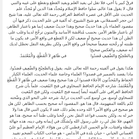
فرقٌ كبير يا أخي، فلا تقل لي يفيد العلم ويفيد القطع ونقطع على غيبه والنبي
قال، لا يقول هذا عالم، سلوا حافظ الإسلام ومُجدِّد هذا الدين أو مُجدِّد علم
الحديث على الأقل في عصره الحافظ العراقي رحمة الله تعالى عليه، هذا شيخ
ابن حجر العسقلاني، هو شيخ الشيوخ، له ألفية في علم الحديث ذكر فيها أن
مقصود العلماء بأن هذا حديثٌ صحيح وهذا حديثٌ ضعيف إنما هو باعتبار الظاهر،
أي باعتبار ظاهر الأمر، بحسب مُناقَشة الأسانيد والمتون ترجَّح لدينا وغلب على
الظن أن هذا حديث صحيح أو ضعيف لكن لا القطع في واقع الأمر، قد يكون ما
ظننته أو رجَّحته ضعيفاً صحيحاً في واقع الأمر، ولكن بطريقة النقل تحصَّل لديك
أنه ضعيف، والعكس صحيح!
وَبالصَّحِيْحِ وَالضَّعِيفِ قَصَدُوا في ظَاهِرٍ لاَ الْقَطْعَ، وَالْمُعْتَمَدُ.
هكذا يقول في ألفيته رحمة الله تعالى عليه، يقول وَبالصَّحِيْحِ وَالضَّعِيفِ قَصَدُوا،
ماذا يقصد بالضمير في قصدوا؟ العلماء وخاصة علماء الحديث، العلماء الكبار
الحفاظ والمُحدِّثون الأجلاء قصدوا أن هذا صحيح وهذا ضعيف في ظَاهِرٍ لاَ الْقَطْعَ
وَالْمُعْتَمَدُ، شارحه الإمام الحافظ السخاوي في فتح المُغيث، علماً بأن شرح
الحافظ العراقي على ألفيته أيضاً إسمه فتح المُغيث، ولكن فتح المُغيث
للسخاوي أوسع، من أوسع كتب الحديث درايةً، شرحه على النحو الذي وضَّحته
لكم باللغة المفهومة، قال هذا هو، المقصود أنه صحيح بحسب الظاهر، لكن هل
هو صحيح في واقع الأمر؟ الله وحده يعلم ذلك، فقد لا يكون النبي قال هذا ولا
خبر له به، ولكن بحسب قواعد النقل نحن رجَّحنا وغلب ظننا أنه صحيح، هذا هو
الفهم، فلا تقل لي رد على رسول الله وتُشكِّك في إيمانه وفي دينه، هذه جهالة
غليظة وافتئات، فأبو الحسن الدارقطني كان من هؤلاء، الإمام العظيم أبو عليّ
الغساني الجياني – جيان بلدة في الأندلس – هو صاحب الكتاب الضخم تقييد
المُهمَل، استُلَ من هذا الكتاب – أي من تقييد المُهمَل – كتابان فيهما تنقيدات