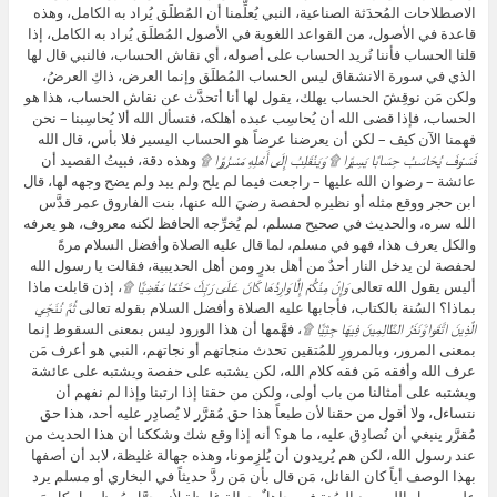
الاصطلاحات المُحدَثة الصناعية، النبي يُعلِّمنا أن المُطلَق يُراد به الكامل، وهذه
قاعدة في الأصول، من القواعد اللغوية في الأصول المُطلَق يُراد به الكامل، إذا
قلنا الحساب فأننا نُريد الحساب على أصوله، أي نقاش الحساب، فالنبي قال لها
الذي في سورة الانشقاق ليس الحساب المُطلَق وإنما العرض، ذاكِ العرضُ،
ولكن مَن نوقِشَ الحساب يهلك، يقول لها أنا أتحدَّث عن نقاش الحساب، هذا هو
الحساب، فإذا قضى الله أن يُحاسِب عبده أهلكه، فنسأل الله ألا يُحاسِبنا – نحن
فهمنا الآن كيف – لكن أن يعرضنا عرضاً هو الحساب اليسير فلا بأس، قال الله
فَسَوْفَ يُحَاسَبُ حِسَابًا يَسِيرًا ۩ وَيَنْقَلِبُ إِلَى أَهْلِهِ مَسْرُورًا ۩
وهذه دقة، فبيتُ القصيد أن
عائشة – رضوان الله عليها – راجعت فيما لم يلح ولم يبد ولم يضح وجهه لها، قال
ابن حجر ووقع مثله أو نظيره لحفصة رضيَ الله عنها، بنت الفاروق عمر قدَّس
الله سره، والحديث في صحيح مسلم، لم يُخرِّجه الحافظ لكنه معروف، هو يعرفه
والكل يعرف هذا، فهو في مسلم، لما قال عليه الصلاة وأفضل السلام مرةً
لحفصة لن يدخل النار أحدٌ من أهل بدرٍ ومن أهل الحديبية، فقالت يا رسول الله
أليس يقول الله تعالى
وَإِنْ مِنْكُمْ إِلَّا وَارِدُهَا كَانَ عَلَى رَبِّكَ حَتْمًا مَقْضِيًّا ۩
، إذن قابلت ماذا
بماذا؟ السُنة بالكتاب، فأجابها عليه الصلاة وأفضل السلام بقوله تعالى
ثُمَّ نُنَجِّي
الَّذِينَ اتَّقَوا وَّنَذَرُ الظَّالِمِينَ فِيهَا جِثِيًّا ۩
، فهَّمها أن هذا الورود ليس بمعنى السقوط إنما
بمعنى المرور، وبالمرورِ للمُتقين تحدث منجاتهم أو نجاتهم، النبي هو أعرف مَن
عرف الله وأفقه مَن فقه كلام الله، لكن يشتبه على حفصة ويشتبه على عائشة
ويشتبه على أمثالنا من باب أولى، ولكن من حقنا إذا ارتبنا وإذا لم نفهم أن
نتساءل، ولا أقول من حقنا لأن طبعاً هذا حق مُقرَّر لا يُصادِر عليه أحد، هذا حق
مُقرَّر ينبغي أن نُصادِق عليه، ما هو؟ أنه إذا وقع شك وشككنا أن هذا الحديث من
عند رسول الله، لكن هم يُريدون أن يُلزِمونا، وهذه جهالة غليظة، لابد أن أصفها
بهذا الوصف أياً كان القائل، مَن قال بأن مَن ردَّ حديثاً في البخاري أو مسلم يرد