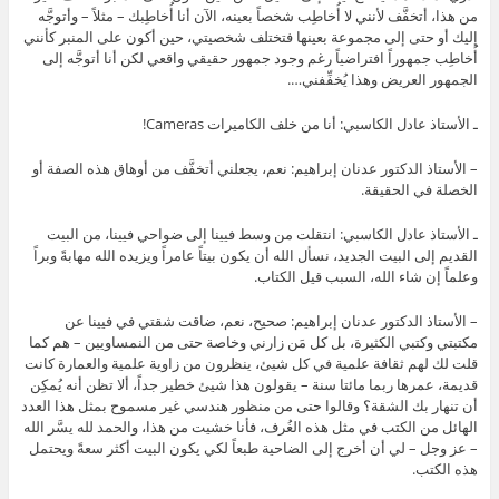
من هذا، أتخفَّف لأنني لا أُخاطِب شخصاً بعينه، الآن أنا أُخاطِبك – مثلاً – وأتوجَّه
إليك أو حتى إلى مجموعة بعينها فتختلف شخصيتي، حين أكون على المنبر كأنني
أُخاطِب جمهوراً افتراضياً رغم وجود جمهور حقيقي واقعي لكن أنا أتوجَّه إلى
الجمهور العريض وهذا يُخفِّفني….
ـ الأستاذ عادل الكاسبي: أنا من خلف الكاميرات Cameras!
– الأستاذ الدكتور عدنان إبراهيم: نعم، يجعلني أتخفَّف من أوهاق هذه الصفة أو
الخصلة في الحقيقة.
ـ الأستاذ عادل الكاسبي: انتقلت من وسط فيينا إلى ضواحي فيينا، من البيت
القديم إلى البيت الجديد، نسأل الله أن يكون بيتاً عامراً ويزيده الله مهابةً وبراً
وعلماً إن شاء الله، السبب قيل الكتاب.
– الأستاذ الدكتور عدنان إبراهيم: صحيح، نعم، ضاقت شقتي في فيينا عن
مكتبتي وكتبي الكثيرة، بل كل مَن زارني وخاصة حتى من النمساويين – هم كما
قلت لك لهم ثقافة علمية في كل شيئ، ينظرون من زاوية علمية والعمارة كانت
قديمة، عمرها ربما مائتا سنة – يقولون هذا شيئ خطير جداً، ألا تظن أنه يُمكِن
أن تنهار بك الشقة؟ وقالوا حتى من منظور هندسي غير مسموح بمثل هذا العدد
الهائل من الكتب في مثل هذه الغُرف، فأنا خشيت من هذا، والحمد لله يسَّر الله
– عز وجل – لي أن أخرج إلى الضاحية طبعاً لكي يكون البيت أكثر سعةً ويحتمل
هذه الكتب.