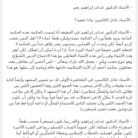
– الأستاذ الدكتور عدنان إبراهيم: نعم.
ـ الأستاذ عادل الكاسبي: ماذا تقصد؟
– الأستاذ الدكتور عدنان إبراهيم: في الحقيقة أنا لمست الحكمة، هذه الحكمة
عُمانية يبدو، طبعاً ورد أن الحكمة يمنية وليكن طبعاً، لماذا لا؟ أهل اليمن شعب
كريم أيضاً، لكن وجدت أن العُمانين يتسمون بقدر ظاهر جداً من الحكمة لا
تُخطئه العين حقيقةً في أشياء كثيرة جداً، إذا أردنا يُمكِن أن نُفصِّل، لكن أهم
هذه الأشياء وفي رأس هذه الأشياء التعاطي مع هذا الاجتماع الديني المُتنوِّع،
وهو تنوع خصب ومُثرٍ – بفضل الله تبارك وتعالى – لمَن أحسن أن يتعاطى معه،
يتعاطون بحكمة أعتقد أن الأمة الإسلامية حاجتها حاقة وماسة إلى مثلها، هو هذا.
ـ الأستاذ عادل الكاسبي: في المُحاضَرة الأولى لك تم تصوير المشهد وأيضاً كتابة
عدة تعليقات وكأن الآخر يستغرب هذا الجمع الكبير وهذا الحضور الكبير بين
هلالين (لداعية ولمُفكِّر إسلامي)، يُقال أن هذا المشهد لا يتكرَّر إلا في ملاعب
كرة القدم، لا يتكرَّر إلا في احتفالات، قد بدو أيضاً فنياً نوعاً ما، ولكن أن يكون
هذا الحشد الكبير وأن تحتشد الناس للاستماع لمُفكِّر أو داعية أو واعظ هنا بين
مُزدوَجين نقصد (شيئ مُستغرَب).
– الأستاذ الدكتور عدنان إبراهيم: والله ربما يكون مُستغرَباً بحسب طبعاً
استقراء حالات مُماثِلة، لكن عموماً الشباب المُسلِم ربما في الفترة الأخيرة
يكون تقلَّص اهتمامه بالخطاب الإسلامي وبعطاء المُفكِّرين أو الوعّاظ كما