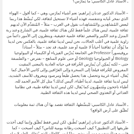
ـ الأستاذ عادل الكاسبي: ما يُمارَس؟
– الأستاذ الدكتور عدنان إبراهيم: نعم أشياء تُمارَس، وهي – كما أقول – الهواء
الذي نمخر عُبابه ونتنفسه، فهذه أشياء لا تستحيل لثقافة، لكي نُبسِّط هذا ربما
لبعض المُشاهِدين والمُشاهِدات نقول في الغرب – مثلاً – المُتقدِّم الآن لديهم
ثقافة علمية، ليس هناك علماً فقط لكن هناك ثقافة علمية، في الشارع وعند ربة
المنزل وعند الكبير والصغير ثقافة علمية حقيقية، وينظرون إلى الأمور دائماً من
زاوية علمية في أغلب الحالات، نحن ليس لدينا ثقافة علمية، بالعكس نحن لدينا
ما يُؤكِّد أن ثقافتنا أحياناً لا علمية أو ضد علمية، قد تجد – مثلاً – أستاذاً
بروفيسوراً Professor في الجامعة يُدرِّس الفيزياء أو الكيمياء أو البيولوجيا
Biology أو الجيولوجيا Geology أو حتى علوم المناهج – نفترض – والفلسفة
حتى – لكنه يُمكِن أن يُمارِس الخُرافة في حياته العادية بالمعنى المقيت
المفروض للخُرافة فيلجأ إلى السحرة وإلى العرّافين وإلى كاتبي الأعمال كما
يُقال، أشياء غريبة وتحصل، هذا يحصل طبعاً ومرصود ومعروف للأسف الشديد،
ليس لدينا ثقافة علمية، لدينا أطباء، أليس كذلك؟ مثل كل الأمم الحمد لله،
أطباء ناجحون ومُتمهِّرون كما يُقال، لكن ليس لدينا ثقافة طبية، في نظامنا
الغذائي أو التغذوي الصحي ليس لدينا هذه الثقافة الطبية.
ـ الأستاذ عادل الكاسبي: لنُبسِّطها، الثقافة تقصد بها أن هناك ثمة معلومات
تُطبَّق على أرض الواقع؟
– الأستاذ الدكتور عدنان إبراهيم: تُطَّبق، لكن ليس فقط تُطبَّق وإنما كيف أخذت
طريقها إلى التطبيق؟ كيف أصبحت رطانة يومية للناس؟ كيف أصبحت – كما
قلت – هواءً نتنفسه دون أن نشعر بها؟ ليس كالعالم الذي يُثقِلك، العلم لابد له