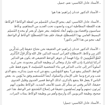
ـ الأستاذ عادل الكاسبي: نعم، جميل.
– الأستاذ الدكتور عدنان إبراهيم: هذا هو!
ـ الأستاذ عادل الكاسبي: كيف ينجو الإنسان المُسلِم من لفظة الوعّاظ؟ الوعّاظ:
هذه اللفظة المطاطية انزوت وانضوت تحت العديد من المفاهيم، وعّاظ
سياسيون واقتصاديون ولهم أبعاد مُختلِفة، ينغر نقول أو يغتر أو ينخدع المُسلِم
البسيط العامي بهذا المُصطلَح، فينقاد خلف هذا المُصطلَح: الوعّاظ أو الواعظ،
كيف ننجو من هذا الأمر دكتور؟
– الأستاذ الدكتور عدنان إبراهيم: في الحقيقة نحن نحتاج حقيقةً إلى مُذكِّرين
أكثر من وعّاظ، الاصطلاح القرآني اسمه التذكير، قال الله
وَذَكِّرْ فَإِنَّ الذِّكْرَى
تَنْفَعُ الْمُؤْمِنِينَ
۩، وإذا فهمنا أن جوهر الوعظ الحقيقي قد يكون هو التذكير
أدركنا مُباشَرةً بإذن الله تبارك وتعالى أن وظيفة التذكير محدودة، نحن نُريد
أسلوباً آخر إلى جانب التذكير في بناء الشخصية المُسلِمة، لا يقوم فقط على
الوعظ، التفكير ينفع مَن؟ ينفع المُؤسَّس، ينفع مَن لديه شيئ يتذكره، ينفع الذي
شب وترعرع ونما على الإيمان والسلوك أيضاً المُستقيم وفق ما يُؤمِن به، بعض
الناس لا يفعل فلا ينتفع بالذكرى، لذلك الوعظ قصير الجدوى وقليل الجدوى
حقيقةً، التأثير وقتي ثم يتبخَّر كل شيئ للأسف الشديد، الوعّاظ يظنون أنهم
يُبرئون ذمتهم وأنهم يُساهِمون حقيقةً في إصلاح المُجتمَع عبر الوعظ، هذا غير
صحيح، وظيفة التربويين آكد وأرسخ وأهم من وظيفة الوعّاظ بمئات المرات.
ـ الأستاذ عادل الكاسبي: جميل!