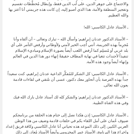
والاجتماع على جوهر الدين، على لُب الدين فقط، وإبطال مُخطَّطات تقسيم
وتفجير المنطقة والأمة، هذا الذي أصبو إليه، إن كانت هذه جريمتي أنا أعتز بها
والله العظيم.
ـ الأستاذ عادل الكاسبي: الله!
– الأستاذ الدكتور عدنان إبراهيم: وأسأل الله – تبارك وتعالى – أن ألقاه وأنا
مُجرِماً بهذه الجريمة، أنني أُحِب الخير لأمتي ولأوطاني وأرفض التآمر على أي
بلد عربي أو مُسلِم كما أرفض اللعب أيضاً بصورة الإسلام ومباديء الإسلام
تنفيذاً لأجندات تتغيا في نهاية المطاف حقيقةً إنهاء دور هذا الدين في العالم
وإنهاء أيضاً وجود هذه الأمة.
ـ الأستاذ عادل الكاسبي: كل الشكر للمُفكِّر الداعية عدنان إبراهيم، كنت سعيداً
جداً بهذه الفرصة بأن أتحاور معك دكتور، عسى أن نلتقي في لقاءات قادمة
بعون الله تعالى.
– الأستاذ الدكتور عدنان إبراهيم: والشكر كله لك أستاذ عادل بارك الله فيك
وفي هذه القناة الطيبة.
ـ الأستاذ عادل الكاسبي: إذن هكذا نصل إلى ختام هذه الحلقة من برنامجكم
ضيوف عُمان على أمل اللقاء بكم في حلقات قادمة وضيف من هذا الوطن
العربي الكبير، إلى ذلك الموعد هذه تحياتي أنا عادل الكاسبي وكافة فريق إعداد
وإخراج هذا البرنامج، الأستاذ عمر المخزومي وأيضاً الأستاذ مُعاذ، إلى ذلك