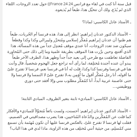
قبل سنة أنا كنت في لقاء مع فرانس 24 France 24)) حول تعدد الزوجات، اللقاء
الذي لم يُذَع، ولك أن تتخيَّل هذا، طبعاً لم يُذيعوه.
ـ الأستاذ عادل الكاسبي: لماذا؟
– الأستاذ الدكتور عدنان إبراهيم: انظر إلى هذا، هذه فرنسا أم الحُريات، طبعاً
هم ظنوا أن عدنان إبراهيم مُفكِّر إسلامي ومُتحرِّر وليبرالي وكذا وكذا وقطعاً
سيكون ضد تعدد الزوجات، أنا عندي موقف مُعتدِل جداً من هذه المسألة، هذا
الذي أقتنع، وحين برَّرت هذا الموقف بطريقة علمية وما إلى ذلك حتى المُحاوِرة
الفاضلة تعاطفت مع طرحي إلى بعيد جداً جداً وظهر هذا، الطرف الآخر طبعاً
يبدو أن عنده أجندة مُختلِفة، لما رأى أنه تراجع جعل الهجوم شخصياً، قال وأنت
هنا في فرنسا وفرنسا كذا وكذا، قلت له أنا في فرنسا نعم، فرنسا لا تقترح علىّ
ما أقوله، أنا رجل مُفكِّر أقول ما أُؤمِن به،لا تقترح علىّ لا النمسا ولا فرنسا ولا
حتى عاصمة عربية أبداً، أنا كمُفكِّر مطلوب مني وإلا أفقد حتى دوري
ووظيفتي….
ـ الأستاذ عادل الكاسبي: المباديء ثابتة بتغير الظروف، المبادي الثابتة!
– الأستاذ الدكتور عدنان إبراهيم: أحسنت، ولست بائعاً مُتجوِّلاً للمباديء والأفكار
كما قلت عن المُفكِّرين والدُعاة المُناخيين، هذا يضرب مصداقيتي في الصميم،
فقلت لها فرنسا لا تقترح علىّ، بالعكس فرنسا عليها أن تكون مُهتَمة بأن تسمع
مني كمُسلِم، من حيثية أنني مُختلِف من هذه الزاوية، ماذا لدي في هذا الباب؟