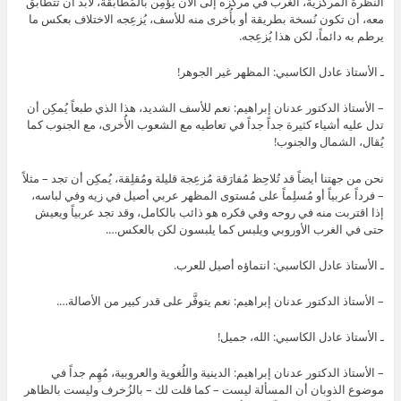
النظرة المركزية، الغرب في مركزه إلى الآن يُؤمِن بالمُطابَقة، لابد أن تتطابق
معه، أن تكون نُسخة بطريقة أو بأُخرى منه للأسف، يُزعِجه الاختلاف بعكس ما
يرطم به دائماً، لكن هذا يُزعِجه.
ـ الأستاذ عادل الكاسبي: المظهر غير الجوهر!
– الأستاذ الدكتور عدنان إبراهيم: نعم للأسف الشديد، هذا الذي طبعاً يُمكِن أن
تدل عليه أشياء كثيرة جداً جداً في تعاطيه مع الشعوب الأُخرى، مع الجنوب كما
يُقال، الشمال والجنوب!
نحن من جهتنا أيضاً قد تُلاحِظ مُفارَقة مُزعِجة قليلة ومُقلِقة، يُمكِن أن تجد – مثلاً
– فرداً عربياً أو مُسلِماً على مُستوى المظهر عربي أصيل في زيه وفي لباسه،
إذا اقتربت منه في روحه وفي فكره هو ذائب بالكامل، وقد تجد عربياً ويعيش
حتى في الغرب الأوروبي ويلبس كما يلبسون لكن بالعكس….
ـ الأستاذ عادل الكاسبي: انتماؤه أصيل للعرب.
– الأستاذ الدكتور عدنان إبراهيم: نعم يتوفَّر على قدر كبير من الأصالة….
ـ الأستاذ عادل الكاسبي: الله، جميل!
– الأستاذ الدكتور عدنان إبراهيم: الدينية واللُغوية والعروبية، مُهِم جداً في
موضوع الذوبان أن المسألة ليست – كما قلت لك – بالزُخرف وليست بالظاهر