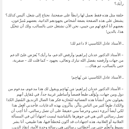
رأيك؟
حلقة مثل هذه فقط نعمل لها رابطاً على صفحتنا، نحتاج إلى شغل، أليس كذلك؟
يشتغل على هذه الصفحة بضعة أشخاص بجهودهم الذاتية، بعضهم مُتبرِّعون،
بعضهم أنا أدفع لهم من جيبي، نحن الآن نشتغل حتى بالسالب، ولك أن تتخيَّل
هذا، بالدين!
ـ الأستاذ عادل الكاسبي: لا داعم لك!
– الأستاذ الدكتور عدنان إبراهيم: وأرفض الدعم، ما رأيك؟ يُعرَض علىّ الدعم
من جهات وأرفضه بفضل الله تبارك وتعالى، بجهود – كما قلت لك – صفرية،
حتى بالسالب، ثم هناك….
ـ الأستاذ عادل الكاسبي: مَن يُهاجِم!
– الأستاذ الدكتور عدنان إبراهيم: مَن يُهاجِم ويقول لك هذا مدعوم، مدعوم من
دول ومن جهات، ويُؤلِّف طبعاً قصصاً وأساطير غريبة جداً، في مُقابِل أنهم
يقولون نحن أنشأنا هذه الفضائية لمُحارَبة فكر هذا الضال الزنديق المُضِل الكذا
والكذا، طبعاً كثير من الناس يتأثَّر، يتأثَّرون بهذه الدعايات، فأجدني أفعل هذا
لكي أيضاً أُبريء ذمتي وحرصاً مني حقيقةً على أن تصل رسالتي، أنا أُحِب أن
تصل رسالتي التي هي في جوهرها بالمُناسَبة ليست اجتهاداً لي في المسألة
الفلانية أو العلانية، هذه اجتهادات قد أكون مُخطئاً فيها، هذا طبيعي، أنا بشر
بسيط وأتعلَّم حتى من أخطائي، رسالتي هي رسالة وحدة الأمة، إنقاذ الدين،