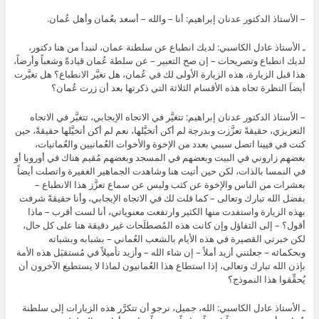
– الأستاذ الدكتور عدنان إبراهيم: أنا – والله – أسعد بعُمان وأهل عُمان.
ـ الأستاذ عادل الكاسبي: لديك انطباع عن سلطنة عمان، لنبدأ من هنا دكتور،
لديك انطباع وتصريحات – إن صح التعبير – عن سلطة عُمان قيادةً وشعباً وأرضاً،
هذا قبل الزيارة، هذه الزيارة الأولى لك في عُمان، هل تغيَّر الانطباع؟ هل تغيَّرت
أيضاَ النظرة تجاه هذه الأقسام الثلاثة التي ذكرتها بعد أن زرت عُمان؟
– الأستاذ الدكتور عدنان إبراهيم: تتغيَّر في الاتجاه الإيجابي، تتغيَّر في الاتجاه
التعزيزي، حقيقةً تعزَّزت وبدرجة لم أكن أتخيَّلها، نعم لم أكن أتخيَّلها حقيقةً، حين
كنت في فيينا اتصل سببي بعدد من الإخوة والأخوات العُمانيين والعُمانيات،
بعضهم زاروني في البيت وبعضهم في المسجد وبعضهم مُقيم هناك في أوروبا أو
في النمسا بالذات، لكن حين أتيت هنا وشاهدت الجماهير الغفيرة واتصلت أيضاً
بعشرات من الناس والإخوة عن كثب وليس عن سماع تعزَّز هذا الانطباع –
بفضل الله تبارك وتعالى – كما قلت لك في الاتجاه الإيجابي، وأنا حقيقةً شرفت
بهذه الزيارة واستفدت منها الكثير وارتفعت معنوياتي، أنا لست أقرب – ماذا
أقول؟ – إلى التفاؤل وإن كانت هذه المُصطلَحات غير دقيقة هنا على كل حال،
لكن خبرتي القصيرة في هذه الأيام بالشعب العُماني – بشبابه وبشباته
وبحكمائه – جعلتني أزيد أملاً – إن شاء الله – وأزيد تأميلاً في مُستقبَل هذه الأمة
بإذن الله تبارك وتعالى، إذا استطاع هذا العُمانيون لماذا لا يستطيع الآخرون أن
يُحقِّقوا هذا النموذج؟
ـ الأستاذ عادل الكاسبي: الله، جميل، نرجو أن تتكرَّر هذه الزيارات إلى سلطنة