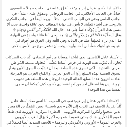
– الأستاذ الدكتور عدنان إبراهيم: قد أتفوَّق عليه في الجانب – مثلاً – المعنوي
أحياناً، في الجانب الأخلاقي، في الجانب الروحاني، ويتفوَّق علىّ – مثلاً – في
الجانب العلمي وحتى في الجانب التقني – مثلاً – وربما أيضاً في الجانب الفكري
والروحي في أشياء مُعيَّنة، لا بأس، في نهاية المطاف نحن عائلة واحدة، يجب ألا
ننسى هذا، القرآن يُؤكِّد دائماً على هذا، قال الله
خَلَقَكُم مِّن نَّفْسٍ وَاحِدَةٍ
۩
وقال أيضاً
إنَّا خَلَقْنَاكُمْ مِنْ ذَكَرٍ وَأُنْثَى
۩، هذا يعني أننا عائلة واحدة في النهاية،
هذا الذي تراه مُختلِفاً عنك في الديانة وفي اللُغة وفي العرق هو أخوك في
النهاية، هو أخوك حقاً، ابن أمك وأبيك، يجب أن نشعر بنوع من الأُنس بالآخر.
ـ الأستاذ عادل الكاسبي: نعم، لنأخذ المسألة من بُعدٍ اقتصادي، كُبريات الشركات
تُحاوِل أن تُذوِّب هذه الهوية في فرض أنماط مُعيَّنة – مُحاوَلة تنميط المُواطن
العربي بالتحديد – لكي تسري هذه السلعة، بعد أن تشبَّعت السوق الأوروبية أو
السوق الصينية بهذه السلع رأوا أن الجو العربي أو المُناخ العربي هو المرحلة
القادمة لترويج هذه السلع، الحالة الوحيدة لروجان هذه السلعة هي تذويب
الهوية، إذن هنا اشتغال آخر من بُعدٍ اقتصادي دكتور، كيف يُمكِننا أن نحمي
أنفسنا من هذا التوجه؟
– الأستاذ الدكتور عدنان إبراهيم: نعم، في الحقيقة أنا أتفق معك أستاذ عادل
كُلياً تقريباً، للأسف في الغرب إلى الآن – نعم باستثناء بعض المُفكِّرين اللامعين
الذين شجبوا وأنكروا المركزية الأوروبية – النظرة المركزية الأوروبية لدى طبعاً
عموم المُفكِّرين هناك وحتى عموم الشعوب، لكن لا يزال الغرب الأوروبي
والغرب عموماً – الأوروبي والأمريكي وغيرهما – للأسف الشديد أيضاً مُعتقَلاً في