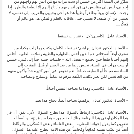
تتكرَّر في السنة أكثر من خمس أو ست مرات مع مَن آنس بهم وأُحِبهم من
إخواني، ليس لي مقاييس في مَن آنس بهم وأرتاح إليهم إلا الطيبة والطهر، إذا
وجدت الإنسان بريئاً وطاهراً وطيباً هذا هو أخي وحبيبي والقريب إلى نفسي، لا
يعنيني من أي طبقة، لا يعنيني حتى علاقاته بالعلم والفكر، هل هو عالم أو
مُفكِّر….
ـ الأستاذ عادل الكاسبي: كل الاعتبارات تسقط.
– الأستاذ الدكتور عدنان إبراهيم: تسقط بالكامل، وكنت وما زلت هكذا، من
صغري أيضاً أصدقائي هم الذين أحس بالطهارة والطيبة وسلامة الطوية، أجلس
إليهم أحياناً طبعاً حين نجتمع – بفضل الله – جلسات حبيبة جداً إلى قلبي، خمس
أو ست مرات في السنة، نجلس ربما من بعد العصر أو قُبيل المغرب إلى
السادسة صباحاً أو السابعة صباحاً، نعم نخوض في أمور كثيرة جداً وأكون معهم
من الخائضين لكن بغير تكلف، الكُلفة مرفوعة تماماً، ونتمازح ونتضاحك.
ـ الأستاذ عادل الكاسبي: وهذا ما تحتاجه النفس أحياناً.
– الأستاذ الدكتور عدنان إبراهيم: تحتاجه أيضاً، تحتاج هذا نعم.
ـ الأستاذ عادل الكاسبي: ارتباطاً بالسؤال هذا نطرح السؤال الآتي، نقول أن في
هذا المكان أو في هذا البرنامج هناك العديد من – هذا بين مُزدوَجين أيضاً أو
ظفرين كما يقول إخواننا المغاربة – بعض العلماء وبعض المُفكِّرين والوعّاظ
أيضاً مَن نصَّب نفسه مُدافِعاً ومُحامياً عن هذه الأمة، نطرح عليه هذا السؤال: