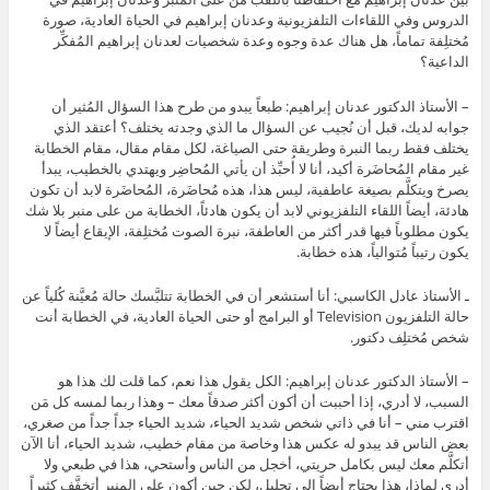
الدروس وفي اللقاءات التلفزيونية وعدنان إبراهيم في الحياة العادية، صورة
مُختلِفة تماماً، هل هناك عدة وجوه وعدة شخصيات لعدنان إبراهيم المُفكِّر
الداعية؟
– الأستاذ الدكتور عدنان إبراهيم: طبعاً يبدو من طرح هذا السؤال المُثير أن
جوابه لديك، قبل أن نُجيب عن السؤال ما الذي وجدته يختلف؟ أعتقد الذي
يختلف فقط ربما النبرة وطريقة حتى الصياغة، لكل مقام مقال، مقام الخطابة
غير مقام المُحاضَرة أكيد، أنا لا أُحبِّذ أن يأتي المُحاضِر ويهتدي بالخطيب، يبدأ
يصرخ ويتكلَّم بصيغة عاطفية، ليس هذا، هذه مُحاضَرة، المُحاضَرة لابد أن تكون
هادئة، أيضاً اللقاء التلفزيوني لابد أن يكون هادئاً، الخطابة من على منبر بلا شك
يكون مطلوباً فيها قدر أكثر من العاطفة، نبرة الصوت مُختلِفة، الإيقاع أيضاً لا
يكون رتيباً مُتوالياً، هذه خطابة.
ـ الأستاذ عادل الكاسبي: أنا أستشعر أن في الخطابة تتلبَّسك حالة مُعيَّنة كُلياً عن
حالة التلفزيون Television أو البرامج أو حتى الحياة العادية، في الخطابة أنت
شخص مُختلِف دكتور.
– الأستاذ الدكتور عدنان إبراهيم: الكل يقول هذا نعم، كما قلت لك هذا هو
السبب، لا أدري، إذا أحببت أن أكون أكثر صدقاً معك – وهذا ربما لمسه كل مَن
اقترب مني – أنا في ذاتي شخص شديد الحياء، شديد الحياء جداً جداً من صغري،
بعض الناس قد يبدو له عكس هذا وخاصة من مقام خطيب، شديد الحياء، أنا الآن
أتكلَّم معك ليس بكامل حريتي، أخجل من الناس وأستحي، هذا في طبعي ولا
أدري لماذا، هذا يحتاج أيضاً إلى تحليل، لكن حين أكون على المنبر أتخفَّف كثيراً