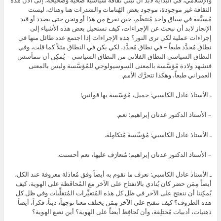
والإسلامي، في البداية لابد أن نبني ثقافة سياسية صحية وصحيحة، إلى الآن هذه
الثقافة غير موجودة، موجود بعض الهُتامات والشذرات هنا وهناك، ليست
مُسيَّقة في سياق واحد مُنتظَم، حين نفرغ من هذا أو ونحن حتى بصدد أو قيد
الإنجاز لابد أن نبحث عن الإجراءات، كيف تستحيل بعض هذه الأشياء إلى
إجراءات عملية لكي ترى النور؟ هذه الإجراءات إذا اجتمع عدد طائل منها في
نطاق مُحدَّد طبعاً – في نطاق مُحدَّد، لكي يكن في النطاق مثلاً كما قلت، وفي
النطاق السياسي النطاق الفلاني من النطاق السياسي – يُمكِن أن تتمأسس
فنشهد ولادة مُؤسَّسة بالمعنى السوسيولوجي للمُؤسَّسة وليس بالمعنى
العمراني طبعاً، وهكذا تتحرَّك الأمم.
ـ الأستاذ عادل الكاسبي: جميل، مُؤسَّسة بها قوانين!
– الأستاذ الدكتور عدنان إبراهيم: نعم.
ـ الأستاذ عادل الكاسبي: مُؤسِّسة مُتكامِلة.
– الأستاذ الدكتور عدنان إبراهيم: مُتعارَف عليها، نعم أحسنت.
ـ الأستاذ عادل الكاسبي: تعرف ما تقوم به أيضاً وفق مُعادَلة معروفة عند الكل،
أيضاً مِمَن حضر كان يُنادي بالانفتاح على الآخر مع المُحافَظة على الهوية، كيف
يُمكِننا أن ننفتح على الآخر في ظل كل هذه المُتغيِّرات المُتقلِّبات وفي ظل كل
هذه الظروف؟ كيف ننفتح على الآخر مِمَن يختلف معنا توجهاً، ديناً، فكراً، أيضاً
ذهنيات، أدبيات مُختلِفة، وأن نُحافِظ أيضاً على الهوية؟ أين نضع الهوية؟