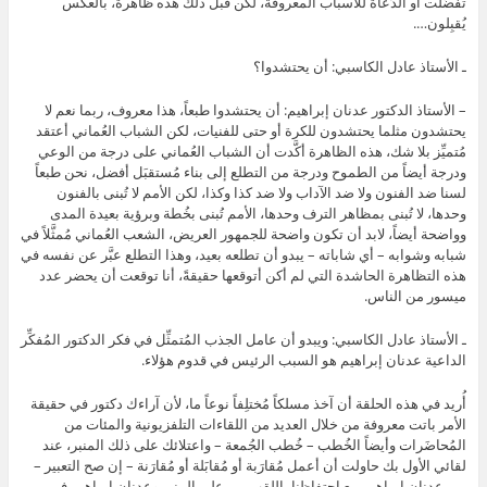
تفضَّلت أو الدُعاة للأسباب المعروفة، لكن قبل ذلك هذه ظاهرة، بالعكس
يُقبِلون….
ـ الأستاذ عادل الكاسبي: أن يحتشدوا؟
– الأستاذ الدكتور عدنان إبراهيم: أن يحتشدوا طبعاً، هذا معروف، ربما نعم لا
يحتشدون مثلما يحتشدون للكرة أو حتى للفنيات، لكن الشباب العُماني أعتقد
مُتميِّز بلا شك، هذه الظاهرة أكَّدت أن الشباب العُماني على درجة من الوعي
ودرجة أيضاً من الطموح ودرجة من التطلع إلى بناء مُستقبَل أفضل، نحن طبعاً
لسنا ضد الفنون ولا ضد الآداب ولا ضد كذا وكذا، لكن الأمم لا تُبنى بالفنون
وحدها، لا تُبنى بمظاهر الترف وحدها، الأمم تُبنى بخُطة وبرؤية بعيدة المدى
وواضحة أيضاً، لابد أن تكون واضحة للجمهور العريض، الشعب العُماني مُمثَّلاً في
شبابه وشوابه – أي شاباته – يبدو أن تطلعه بعيد، وهذا التطلع عبَّر عن نفسه في
هذه التظاهرة الحاشدة التي لم أكن أتوقعها حقيقةً، أنا توقعت أن يحضر عدد
ميسور من الناس.
ـ الأستاذ عادل الكاسبي: ويبدو أن عامل الجذب المُتمثِّل في فكر الدكتور المُفكِّر
الداعية عدنان إبراهيم هو السبب الرئيس في قدوم هؤلاء.
أُريد في هذه الحلقة أن آخذ مسلكاً مُختلِفاً نوعاً ما، لأن آراءك دكتور في حقيقة
الأمر باتت معروفة من خلال العديد من اللقاءات التلفزيونية والمئات من
المُحاضَرات وأيضاً الخُطب – خُطب الجُمعة – واعتلائك على ذلك المنبر، عند
لقائي الأول بك حاولت أن أعمل مُقارَبة أو مُقابَلة أو مُقارَنة – إن صح التعبير –
بين عدنان إبراهيم مع احتفاظنا باللقب من على المنبر وعدنان إبراهيم في