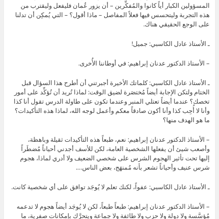
المسؤولين الكبار أياً كانوا والمُفكِّرين – أن يزور عُمان فليفعل وليقترب من
هذه التجربة وليتحسس فيها فعلاً المفاصل – ماذا أقول؟ – التي يُمكِن أن تدلنا
على الوجع الحقيقي هناك.
ـ الأستاذ عادل الكاسبي: جميل!
– الأستاذ الدكتور عدنان إبراهيم: في أوطاننا الأُخرى.
ـ الأستاذ عادل الكاسبي: كلماتك الأخيرة أجبرتني أن أطرح هذا السؤال قبل
الختام ولتكن الإجابة أيضاً مُختصَرة لضيق الوقت: لماذا تُريد أن تُؤكِّد على أمور
تخصك؟ عندما أيضاً تعتلي المنبر وعندما تكون على طاولة الدرس تقول أنا كذا
وأنا لا أُحِب كذا وأنا أكون صادقاً معكم وأعمل لوجه الله، لماذا هذه التأكيدات؟
ما هو الهدف منها؟
– الأستاذ الدكتور عدنان إبراهيم: نعم، طبعاً هذه التأكيدات ثقيلة وباهظة،
وأصعب شيئ أن يفعلها الشخصية العامة، لكن للأسف أجدني أحياناً مُضطَراً
إليها تحت تأثير الهجوم الشرس على شخصي الضعيف ولا أدري لماذا، هجوم
شرس عنيف وأحياناً تشعر بأنه مُمنهَج، بعض الناس….
ـ الأستاذ عادل الكاسبي: عفواً، لكنك تعلم لا يُوجَد توافق على أي شخصية كانت.
– الأستاذ الدكتور عدنان إبراهيم: طبعاً طبعاً، لكن لا يُوجَد أيضاً هجوم لا تدعمه
مُؤسَّسة ولا دولة ولا حزب ولا طائفة ولا جماعة ويتحرَّك بإمكانات صفرية، ما