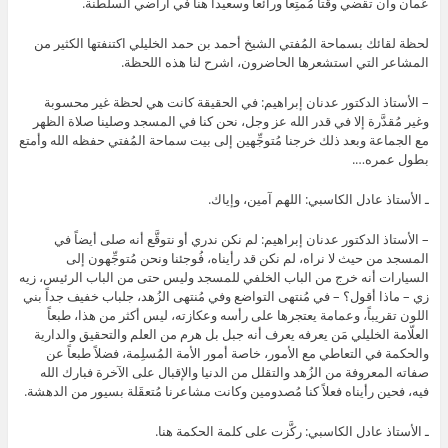
عُمان وأن تقضي وقتاً مُمتِعاً ورائعاً وسعيداً هنا في أراضي السلطنة.
لحظة لقائك بسماحة المُفتي الشيخ أحمد بن حمد الخليلي اكتنفتها الكثير من
المشاعر التي استشعرها الحاضرون، اشرح لنا هذه اللحظة.
– الأستاذ الدكتور عدنان إبراهيم: في الحقيقة كانت هي لحظة غير محسوبة
وغير مُقدَّرة إلا في قدر الله عز وجل، نحن كنا في المسجد وصلينا صلاة الظهر
مع الجماعة وبعد ذلك خرجنا مُتوجِّهين إلى بيت سماحة المُفتي حفظه الله وأمتع
بطول عمره….
ـ الأستاذ عادل الكاسبي: اللهم آمين، وإياك.
– الأستاذ الدكتور عدنان إبراهيم: لم نكن ندري أو نتوقَّع أنه صلى أيضاً في
المسجد من حيث لا نراه، لم نكن قد رأيناه، فُوجئنا ونحن مُتوجِّهون إلى
السيارات أنه خرج من الباب الخلفي للمسجد وليس حتى من الباب الرئيس، زيه
زي – ماذا أقول؟ – في مُنتهى التواضع وفي مُنتهى الزُهد، جلباب خفيف جداً بني
اللون تقريباً، وعمامة يعتجرها على رأسه وعكازته، ليس أكثر من هذا، طبعاً
العلّامة الخليلي مَن يعرفه يعرف أنه جبل بل هرم من العلم والتحقيق والدارية
والحكمة في التعاطي مع الأمور، خاصة أمور الأمة المُسلِمة، فضلاً طبعاً عن
صفاته المعروفة من الزُهد والتقلل من الدنيا والإقبال على الآخرة فبارك الله
فيه، فحين رأيناه فعلاً كنا مُصدومين وكانت مشاعرنا مُتعقَلة بسيور من الدهشة.
ـ الأستاذ عادل الكاسبي: ركَّزت على كلمة الحكمة هنا.