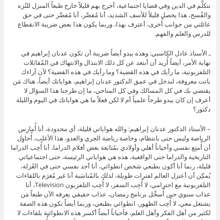
نتكلَّم في الدين وفي قضايا اجتماعية، أخرج بهم قليلاً خارج طبعاً المنزل للنُزه
والفُسح، هذا يحصل قليلاً للأسف الشديد، أنا مُقصِّر، أنا مُقصِّر حتى في حق
عائلتي من جوانب أُخرى، أعترف بهذا، وربما يكون هذا بعض ضريبة الانقطاع
للدرس والعلم والفهم.
ـ الأستاذ عادل الكاسبي: وهذه يبدو أيضاً ضريبة أن تكون عدنان إبراهيم في
نهاية الأمر، أيضاً أُريد أن أبتعد عن كل ذلك الابتذال والانتهاك في المُقابَلات
التلفزيونية، ما رأيك في هذه القضية؟ وما رأيك في هذه القضية؟ لأن آراءك
باتت معروفة، لندخل في عمق الدكتور عدنان إبراهيم، هواياتك أيضاً، هناك مَن
يقتضي بك في كل المسالك وفي كل المناحي، ما إن طرحنا هذا السؤال لا
أعرف إن كان يبدو طرحاً علمياً أم لا لكن فعلاً ما هي هواياتك في اليوم والليلة
دكتور؟
– الأستاذ الدكتور عدنان إبراهيم: والله هواياتي قليلة، أي محدودة، أنا أُمارِس
الرياضة وليس حتى بانتظام، وخاصة رياضة الجري والعدو، هذا الأغلب، أُحاوِل
أن أُمتِع نفسي وأحياناً أهلي وأولادي بمُتابَعة بعض أفلام الدراما، أنا أُحِب الدراما
التاريخية والدراما حتى الواقعية، هذه هي هواياتي الرئيسة، حتى اجتماعياتي
قليلة، ربما أنا أكون بطبعي شخص انطوائي، أنا أجد نفسي حتى في العُزلة،
يُمكِن أن أعتزل العالم لفترات طويلة، لذلك بالمُناسَبة أنا غير مُغرَم باللقاءات
التلفزيونية مع احترامي، لا أُحِب السفر، لا أُحِب التلفزيون Television، أنا
عذاب سنوي حين أُسجِّل برنامج رمضان، عذاب حقيقي يعرفه الآن طبعاً مَن
يشتغل معي، لا أُحِب الظهور، انطوائي بطبعي، وربما أيضاً تكون هذه الصفة
لكثير من أهل الفكر وأهل العلم، فأحياناً أيضاً أكسر هذه الانطوائية بلقاءات لا