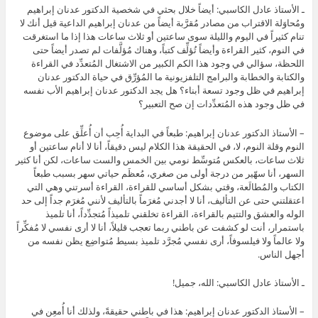
ـ الأستاذ عادل الكاسبي: أيضاً خلال بحثي في شخصية الدكتور عدنان إبراهيم
ومُحاوَلة الاقتراب من مصادر مُقرَّبة أيضاً من عدنان إبراهيم الداعية قيل أنك لا
تنام كثيراً في اليوم والليلة سوى ساعتين أو ثلاث ساعات هذا إذا ما استغرقت
في النوم، كثير القراءة وأيضاً تُؤلِّف كتباً، وهناك مُؤلَّفات لم تصدر أيضاً حتى
اللحظة، سؤالي في وجود هذا الكم الكبير من الاشتغال المُتعدِّد في القراءة
والكتابة والخطابة والبرامج التلفزيونية ما المُؤرِّق في حياة الدكتور عدنان
إبراهيم في ظل وجود تسعة أبناء؟ هل يجد الدكتور عدنان إبراهيم الأب نفسه
في ظل وجود هذه المُتعدِّدات إن صح التعبير؟
– الأستاذ الدكتور عدنان إبراهيم: طبعاً في البداية أُحِب أن أُعلِّق على موضوع
النوم وقلة النوم، لا، في الحقيقة هذا الكلام ليس دقيقاً، أنا لا أنام ساعتين أو
ثلاث ساعات، بالعكس مُتوسِّط نومي بين الخمس والست ساعات، لكن أنا كثير
السهر، أنا سهّير من درجة أولى من صغري، مُعظَم حياتي سهر بسبب طبعاً
الكتاب والمُطالَعة، وقتي بشكل أساسي للقراءة، القراءة أسرتني وهي التي
اعتقلتني حتى عن التأليف، أنا لا أجدني مُغرَماً بالتأليف لأنني مُغرَم جداً إلى حد
الوله والعشق والتتيم بالقراءة، القراءة تخلقني تلميذاً مُتجدِّداً، أنا تلميذ
باستمرار، أنت لو كشفت عن باطني ربما تعجب قليلاً، أنا لا أرى نفسي لا مُفكِّراً
ولا عالماً ولا فيلسوفاً، أرى نفسي مُجرَّد تلميذ بسيط مُتواضِع يظن نفسه من
أجهل الناس.
ـ الأستاذ عادل الكاسبي: الله، جميل!
– الأستاذ الدكتور عدنان إبراهيم: هذا في باطني حقيقةً، ولذلك أنا أُمعِن في