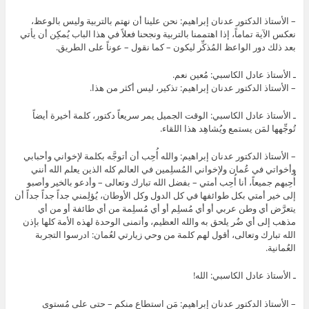
– الأستاذ الدكتور عدنان إبراهيم: نحن علينا أن نهتم بالتربية وليس بالوعظ،
نعكس الآية تماماً، إذا اهتممنا بالتربية ونجحنا فعلاً في هذا الباب يُمكِن أن يأتي
بعد ذلك دور الواعظ المُذكِّر ليكون – كما نقول – عوناً على الطريق.
ـ الأستاذ عادل الكاسبي: مُعين نعم.
– الأستاذ الدكتور عدنان إبراهيم: تذكير، ليس أكثر من هذا.
ـ الأستاذ عادل الكاسبي: الوقت الجميل يمر سريعاً دكتور، كلمة أخيرة أيضاً
تُوجِّهها لمَن يستمع ويُشاهِد هذا اللقاء.
– الأستاذ الدكتور عدنان إبراهيم: والله أُحِب أن أتوجَّه بكلمة لإخواني وأحبابي
وأخواتي في عُمان ولإخواني المُسلِمين في العالم كله الذين يعلم الله أنني
أُحِبهم جميعاً، أنا أُحِب أمتي – بفضل الله تبارك وتعالى – وأدعو بالخير وأصبو
إلى خير أمتي بكل طوائفها في كل الدول وكل الأوطان، يُؤلِمني جداً جداً جداً أن
يتعرَّض أي وطن عربي أو أي مُسلِم أو أي مُسلِمة من أي طائفة أو من أي
مذهب إلى أي ضُر يلحق به والله العظيم، وأتمنى الوحدة لهذه الأمة كلها بإذن
الله تبارك وتعالى، أقول لهم كلمة من وحي زيارتي لعُمان: ادرسوا التجربة
العُمانية.
ـ الأستاذ عادل الكاسبي: الله!
– الأستاذ الدكتور عدنان إبراهيم: مَن استطاع منكم – حتى على مُستوى