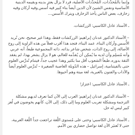
وإنما بالمُحدِّدات، المُحدِّدات الأصلية، فرد لا يزال يعتز بدينه وبقيمه الدينية
الأساسية ونفس الشيئ لأن الدين أيضاً بناء كبير فيه أُسس وفيه أركان وفيه
زخارف، بعض الناس يأخذ الزخارف ويترك الأُسس….
ـ الأستاذ عادل الكاسبي: الزركشات.
– الأستاذ الدكتور عدنان إبراهيم: الزركشات فقط، وهذا غير صحيح، نحن نُريد
الأُسس وأركان البناء، عمد البناء، فتجد هذا أقرب فعلاً من هذه الزاوية إلى روح
الأصالة، إلى روح الذات، شخص شاعر بذاته، ذاته المجموعية طبعاً، أنه عربي
وأنه مُسلِم وأن لديه ما يُمكِن أن يُقدِّمه للعالم، هو لا يزال يشعر بهذا، لم يفقد
الثقة بدوره, طبعاً الشعوب أقل منا بكثير وهذا عجيب جداً، فيتنام تُدرِّس العلوم
حتى بالفيتنامية، إسرائيل – هذه الدُويلة الغاصبة الصغيرة – تُدرِّس العلوم أيضاً
والآداب والفنون بالعبرية، لغة ميتة وهم أحيوها.
ـ الأستاذ عادل الكاسبي: اعتزاز!
– الأستاذ الدكتور عدنان إبراهيم: العرب إلى الآن كما تعرف لديهم مشكلة
الترجمة ومشكلة تعريب العلوم وما إلى ذلك، إلى الآن، كأنهم يخوضون في لُغز
كبير ليس له حل.
ـ الأستاذ عادل الكاسبي: وحتى على مُستوى اللُغة تراجعت جداً اللُغة العربية،
حتى لا تُعتبَر الآن لغة تواصل حضاري بين الأمم.