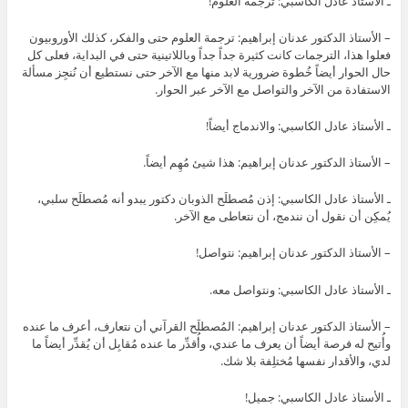
ـ الأستاذ عادل الكاسبي: ترجمة العلوم!
– الأستاذ الدكتور عدنان إبراهيم: ترجمة العلوم حتى والفكر، كذلك الأوروبيون
فعلوا هذا، الترجمات كانت كثيرة جداً جداً وباللاتينية حتى في البداية، فعلى كل
حال الحوار أيضاً خُطوة ضرورية لابد منها مع الآخر حتى نستطيع أن نُنجِز مسألة
الاستفادة من الآخر والتواصل مع الآخر عبر الحوار.
ـ الأستاذ عادل الكاسبي: والاندماج أيضاً!
– الأستاذ الدكتور عدنان إبراهيم: هذا شيئ مُهِم أيضاً.
ـ الأستاذ عادل الكاسبي: إذن مُصطلَح الذوبان دكتور يبدو أنه مُصطلَح سلبي،
يُمكِن أن نقول أن نندمج، أن نتعاطى مع الآخر.
– الأستاذ الدكتور عدنان إبراهيم: نتواصل!
ـ الأستاذ عادل الكاسبي: ونتواصل معه.
– الأستاذ الدكتور عدنان إبراهيم: المُصطلَح القرآني أن نتعارف، أعرف ما عنده
وأُتيح له فرصة أيضاً أن يعرف ما عندي، وأُقدِّر ما عنده مُقابِل أن يُقدِّر أيضاً ما
لدي، والأقدار نفسها مُختلِفة بلا شك.
ـ الأستاذ عادل الكاسبي: جميل!