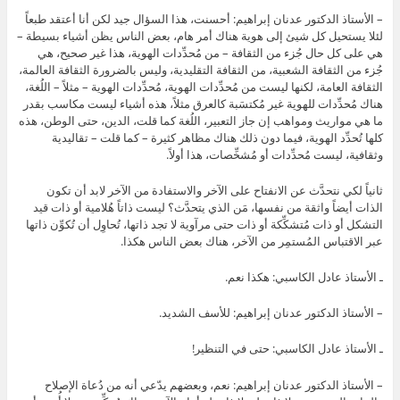
– الأستاذ الدكتور عدنان إبراهيم: أحسنت، هذا السؤال جيد لكن أنا أعتقد طبعاً
لئلا يستحيل كل شيئ إلى هوية هناك أمر هام، بعض الناس يظن أشياء بسيطة –
هي على كل حال جُزء من الثقافة – من مُحدِّدات الهوية، هذا غير صحيح، هي
جُزء من الثقافة الشعبية، من الثقافة التقليدية، وليس بالضرورة الثقافة العالمة،
الثقافة العامة، لكنها ليست من مُحدِّدات الهوية، مُحدِّدات الهوية – مثلاً – اللُغة،
هناك مُحدِّدات للهوية غير مُكتسَبة كالعرق مثلاً، هذه أشياء ليست مكاسب بقدر
ما هي مواريث ومواهب إن جاز التعبير، اللُغة كما قلت، الدين، حتى الوطن، هذه
كلها تُحدِّد الهوية، فيما دون ذلك هناك مظاهر كثيرة – كما قلت – تقاليدية
وثقافية، ليست مُحدِّدات أو مُشخِّصات، هذا أولاً.
ثانياً لكي نتحدَّث عن الانفتاح على الآخر والاستفادة من الآخر لابد أن تكون
الذات أيضاً واثقة من نفسها، مَن الذي يتحدَّث؟ ليست ذاتاً هُلامية أو ذات قيد
التشكل أو ذات مُتشكِّكة أو ذات حتى مرآوية لا تجد ذاتها، تُحاوِل أن تُكوِّن ذاتها
عبر الاقتباس المُستمِر من الآخر، هناك بعض الناس هكذا.
ـ الأستاذ عادل الكاسبي: هكذا نعم.
– الأستاذ الدكتور عدنان إبراهيم: للأسف الشديد.
ـ الأستاذ عادل الكاسبي: حتى في التنظير!
– الأستاذ الدكتور عدنان إبراهيم: نعم، وبعضهم يدّعي أنه من دُعاة الإصلاح