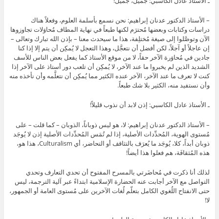
ـ الأستاذ عادل الكاسبي: جميل، جميل!
– الأستاذ الدكتور عدنان إبراهيم: نحن نسمع بأسلمة العلوم، وفعلاً هناك
دراسات وكتابات وبعضها مُحترَم لكنها طبعاً في نهاية المطاف مُحاوَلات تجاوزوها
الآن وتوصَّلوا إلى صيغة مُختلِفة، هذا ما سيحدث معنا – بإذن الله تبارك وتعالى –
إن عاجلاً أو آجلاً، لكن أفضل أن نتعجَّل، وهذا التعجل لا يُمكِن أن يتم إلا إذا كنا
جادين في مُحاوَرة الآخر حقاً، لا من موقع الأستاذ كما يفعل بعض الناس للأسف
الشديد الذين لم يخبروا ما عند الآخر، لا يُمكِن أن تلعب دور أستاذ على الآخر إذا
كنت لا تعرف ما عند الآخر، الآخر عنده الكثير مما يُمكِن أن نتعلَّمه وأن نأخذه منه
وأن نستفيد منه، الكثير بلا شك طبعاً.
ـ الأستاذ عادل الكاسبي: إذن لابد أن نذوب قليلاً!
– الأستاذ الدكتور عدنان إبراهيم: لا، هو ليس ذوباناً، الذوبان – كما قلت – على
مُستوى الهوية، المُحدِّدات الأصلية، إذا لم تُمَس المُحدِّدات الأصلية إذن لا يُوجَد
ذوبان أبداً، كلا، يُوجَد ما يُعرَف بالتثاقف أو التحاضر، أي Culturalism، هذا هو،
هذه المُثقافَة، هم فعلوا هذا أيضاً!
لذلك أنا ذكرت في مُحاضَرتي بالمسرح المفتوح أن تحدي التعارف وتحدي
التواصل مع الآخر أجابت عنه الحضارة الإسلامية ابتداءً عبر آلية الترجمة، ليس
حتى الانفتاح اللُغوي الكامل بتعلّم لُغات الآخرين على مُستوى العامة أو الجمهور،
لا!