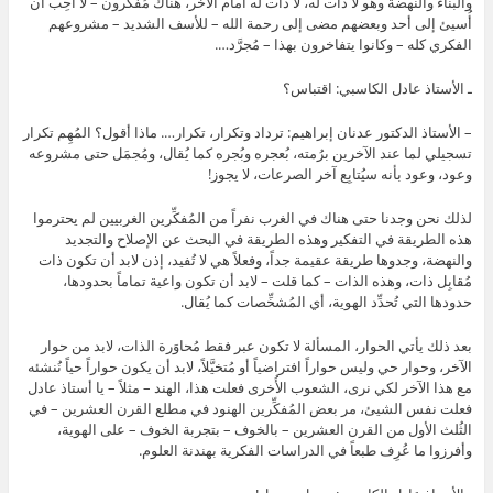
والبناء والنهضة وهو لا ذات له، لا ذات له أمام الآخر، هناك مُفكِّرون – لا أُحِب أن
أُسيئ إلى أحد وبعضهم مضى إلى رحمة الله – للأسف الشديد – مشروعهم
الفكري كله – وكانوا يتفاخرون بهذا – مُجرَّد….
ـ الأستاذ عادل الكاسبي: اقتباس؟
– الأستاذ الدكتور عدنان إبراهيم: ترداد وتكرار، تكرار…. ماذا أقول؟ المُهِم تكرار
تسجيلي لما عند الآخرين برُمته، بُعجره وبُجره كما يُقال، ومُجمَل حتى مشروعه
وعود، وعود بأنه سيُتابِع آخر الصرعات، لا يجوز!
لذلك نحن وجدنا حتى هناك في الغرب نفراً من المُفكِّرين الغربيين لم يحترموا
هذه الطريقة في التفكير وهذه الطريقة في البحث عن الإصلاح والتجديد
والنهضة، وجدوها طريقة عقيمة جداً، وفعلاً هي لا تُفيد، إذن لابد أن تكون ذات
مُقابِل ذات، وهذه الذات – كما قلت – لابد أن تكون واعية تماماً بحدودها،
حدودها التي تُحدِّد الهوية، أي المُشخِّصات كما يُقال.
بعد ذلك يأتي الحوار، المسألة لا تكون عبر فقط مُحاوَرة الذات، لابد من حوار
الآخر، وحوار حي وليس حواراً افتراضياً أو مُتخيَّلاً، لابد أن يكون حواراً حياً نُنشئه
مع هذا الآخر لكي نرى، الشعوب الأُخرى فعلت هذا، الهند – مثلاً – يا أستاذ عادل
فعلت نفس الشيئ، مر بعض المُفكِّرين الهنود في مطلع القرن العشرين – في
الثُلث الأول من القرن العشرين – بالخوف – بتجربة الخوف – على الهوية،
وأفرزوا ما عُرِف طبعاً في الدراسات الفكرية بهندنة العلوم.