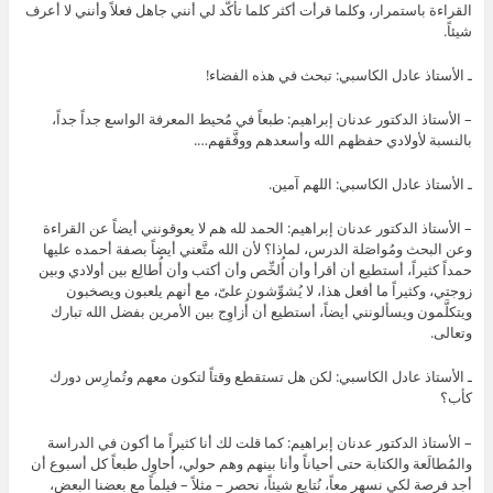
القراءة باستمرار، وكلما قرأت أكثر كلما تأكَّد لي أنني جاهل فعلاً وأنني لا أعرف
شيئاً.
ـ الأستاذ عادل الكاسبي: تبحث في هذه الفضاء!
– الأستاذ الدكتور عدنان إبراهيم: طبعاً في مُحيط المعرفة الواسع جداً جداً،
بالنسبة لأولادي حفظهم الله وأسعدهم ووفَّقهم….
ـ الأستاذ عادل الكاسبي: اللهم آمين.
– الأستاذ الدكتور عدنان إبراهيم: الحمد لله هم لا يعوقونني أيضاً عن القراءة
وعن البحث ومُواصَلة الدرس، لماذا؟ لأن الله متَّعني أيضاً بصفة أحمده عليها
حمداً كثيراً، أستطيع أن أقرأ وأن أُلخِّص وأن أكتب وأن أُطالِع بين أولادي وبين
زوجتي، وكثيراً ما أفعل هذا، لا يُشوِّشون علىّ، مع أنهم يلعبون ويصخبون
ويتكلَّمون ويسألونني أيضاً، أستطيع أن أُزاوِج بين الأمرين بفضل الله تبارك
وتعالى.
ـ الأستاذ عادل الكاسبي: لكن هل تستقطع وقتاً لتكون معهم وتُمارِس دورك
كأب؟
– الأستاذ الدكتور عدنان إبراهيم: كما قلت لك أنا كثيراً ما أكون في الدراسة
والمُطالَعة والكتابة حتى أحياناً وأنا بينهم وهم حولي، أُحاوِل طبعاً كل أسبوع أن
أجد فرصة لكي نسهر معاً، نُتابِع شيئاً، نحصر – مثلاً – فيلماً مع بعضنا البعض،