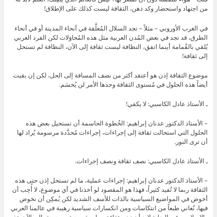
من اجتهاد واستحضار وكد ذهن، الثقافة ليست كذلك على الإطلاق!
في الغرب الأوروبي – مثلاً – تجد السلال المُعلَّقة في أنحاء المدينة أو في أنحاء
الطرق، قد تجد في بعض المُدن العربية مثل هذه المُحاوَلات لكن الفرد العربي
يُلقي بالقُمامة أينما اتفق، النظافة ليست ثقافة إلى الآن، النظافة لم تستحل
إلى ثقافة!
موضوع الثقافة إذن هو أعتقد أكثر من نصف المسافة إلى الحل، لكن إن بقيت
أيضاً هذه الحلول في مُستوى الثقافة وحدها الأمر لن يُحسَم.
ـ الأستاذ عادل الكاسبي: لا يكفي!
– الأستاذ الدكتور عدنان إبراهيم: الخُطوة الحاسمة أن تستحيل بعض هذه
الحلول التي استحالت ثقافة إلى إجراءات، إجراءات مُحدَّدة مرسومة يُراد لها
أن ترى النور.
ـ الأستاذ عادل الكاسبي: نصف ثقافة ونصف إجراءات.
– الأستاذ الدكتور عدنان إبراهيم: إجراءات عملية، ما لم تستحل إذن حتى هذه
الثقافة ربما لا تُفيد كثيراً، فهذا هو المقصود لو أخذنا في أي موضوع، لا أُحِب أن
أخوض في المواضيع السياسية بالذات للأسف الشديد لكن يُمكِن أن نخوض
فيها، نُعاني طبعاً من انتكاسات ومن انكسارات سياسية رهيبة في عالمنا العربي