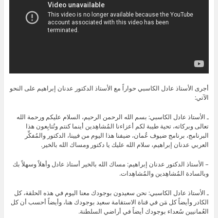
أجرى الأستاذ عادل الكاسبي حواراً مع الأستاذ الدكتور عدنان إبراهيم على النحو
الآتي:
ـ الأستاذ عادل الكاسبي: بسم الله الرحمن الرحيم، السلام عليكم ورحمة الله
تعالى وبركاته، تحية طيبة لكم أعزاءنا المُشاهِدين أينما كنتم وتُتابِعون هذا
البرنامج، برنامج ضيوف عُمان، ضيفنا هذا اليوم من فيينا، الدكتور والمُفكِّر
العربي عدنان إبراهيم، سلام الله عليك يا دكتور ومساك الله بالخير.
– الأستاذ الدكتور عدنان إبراهيم: مساك الله بالخير أستاذ عادل وأهلاً وسهلاً بك
وبالسادة المُشاهِدين والمُشاهِدات.
ـ الأستاذ عادل الكاسبي: نحن سعيدون بوجودك معنا اليوم في هذه الحلقة، كل
الكادر وأيضاً كل مَن في قناة الاستقامة سعيد بوجودك هنا، وأيضاً أحسب أن كل
العُمانيين سُعداء بوجودك أيضاً في أراضي السلطنة.