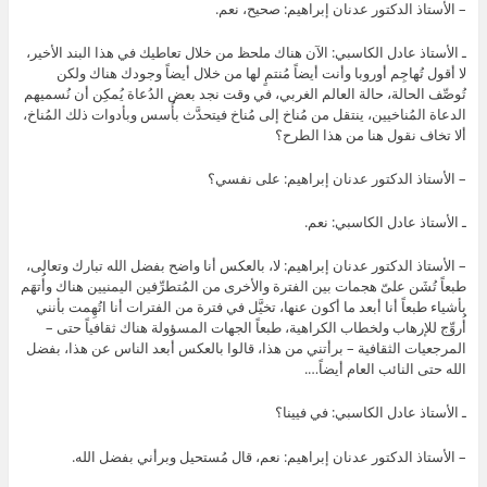
– الأستاذ الدكتور عدنان إبراهيم: صحيح، نعم.
ـ الأستاذ عادل الكاسبي: الآن هناك ملحظ من خلال تعاطيك في هذا البند الأخير،
لا أقول تُهاجِم أوروبا وأنت أيضاً مُنتمٍ لها من خلال أيضاً وجودك هناك ولكن
تُوصِّف الحالة، حالة العالم الغربي، في وقت نجد بعض الدُعاة يُمكِن أن نُسميهم
الدعاة المُناخيين، ينتقل من مُناخ إلى مُناخ فيتحدَّث بأُسس وبأدوات ذلك المُناخ،
ألا تخاف نقول هنا من هذا الطرح؟
– الأستاذ الدكتور عدنان إبراهيم: على نفسي؟
ـ الأستاذ عادل الكاسبي: نعم.
– الأستاذ الدكتور عدنان إبراهيم: لا، بالعكس أنا واضح بفضل الله تبارك وتعالى،
طبعاً تُشَن علىّ هجمات بين الفترة والأخرى من المُتطرِّفين اليمنيين هناك وأُتهَم
بأشياء طبعاً أنا أبعد ما أكون عنها، تخيَّل في فترة من الفترات أنا اتُهِمت بأنني
أُروِّج للإرهاب ولخطاب الكراهية، طبعاً الجهات المسؤولة هناك ثقافياً حتى –
المرجعيات الثقافية – برأتني من هذا، قالوا بالعكس أبعد الناس عن هذا، بفضل
الله حتى النائب العام أيضاً….
ـ الأستاذ عادل الكاسبي: في فيينا؟
– الأستاذ الدكتور عدنان إبراهيم: نعم، قال مُستحيل وبرأني بفضل الله.