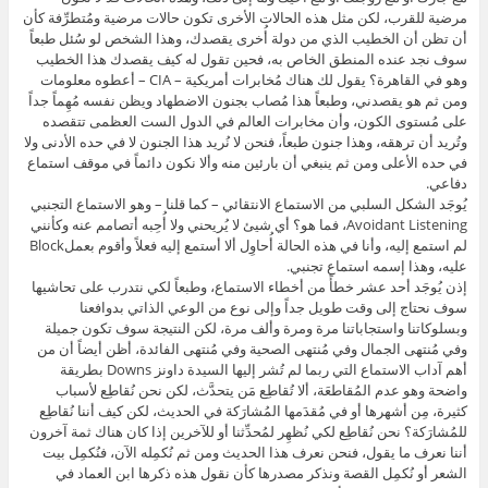
مرضية للقرب، لكن مثل هذه الحالات الأخرى تكون حالات مرضية ومُتطرِّفة كأن
أن تظن أن الخطيب الذي من دولة أُخرى يقصدك، وهذا الشخص لو سُئل طبعاً
سوف نجد عنده المنطق الخاص به، فحين تقول له كيف يقصدك هذا الخطيب
وهو في القاهرة؟ يقول لك هناك مُخابرات أمريكية – CIA – أعطوه معلومات
ومن ثم هو يقصدني، وطبعاً هذا مُصاب بجنون الاضطهاد ويظن نفسه مُهِماً جداً
على مُستوى الكون، وأن مخابرات العالم في الدول الست العظمى تتقصده
وتُريد أن ترهقه، وهذا جنون طبعاً، فنحن لا نُريد هذا الجنون لا في حده الأدنى ولا
في حده الأعلى ومن ثم ينبغي أن بارئين منه وألا نكون دائماً في موقف استماع
دفاعي.
يُوجَد الشكل السلبي من الاستماع الانتقائي – كما قلنا – وهو الاستماع التجنبي
Avoidant Listening، فما هو؟ أي شيئ لا يُريحني ولا أُحِبه أتصامم عنه وكأنني
لم استمع إليه، وأنا في هذه الحالة أُحاوِل ألا أستمع إليه فعلاً وأقوم بعملBlock
عليه، وهذا إسمه استماع تجنبي.
إذن يُوجَد أحد عشر خطأً من أخطاء الاستماع، وطبعاً لكي نتدرب على تحاشيها
سوف نحتاج إلى وقت طويل جداً وإلى نوع من الوعي الذاتي بدوافعنا
وبسلوكاتنا واستجاباتنا مرة ومرة وألف مرة، لكن النتيجة سوف تكون جميلة
وفي مُنتهى الجمال وفي مُنتهى الصحية وفي مُنتهى الفائدة، أظن أيضاً أن من
أهم آداب الاستماع التي ربما لم تُشر إليها السيدة داونز Downs بطريقة
واضحة وهو عدم المُقاطعَة، ألا تُقاطِع مَن يتحدَّث، لكن نحن نُقاطِع لأسباب
كثيرة، مِن أشهرها أو في مُقدَمها المُشارَكة في الحديث، لكن كيف أننا نُقاطِع
للمُشارَكة؟ نحن نُقاطِع لكي نُظهِر لمُحدِّثنا أو للآخرين إذا كان هناك ثمة آخرون
أننا نعرف ما يقول، فنحن نعرف هذا الحديث ومن ثم نُكمِله الآن، فنُكمِل بيت
الشعر أو نُكمِل القصة ونذكر مصدرها كأن نقول هذه ذكرها ابن العماد في