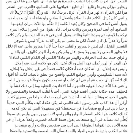
الشعر، لأن العرب كانت إذا أنشدت قصيدة هزتها هزاً، أي تلتها بسرعة لكي يبين
ويظهر ميزان بحرها وتَتْابع – أي تَتَابع – قوافيها على السامع، فالعرب تهز الشعر
هزاً لكن القرآن لا يُهز هزاً، القرآن يُرتَل ترتيلاً، قال الله وَرَتِّلِ الْقُرْآنَ تَرْتِيلاً ۩،
والنبي كان يُرتِل الكلام عليه الصلاة وأفضل السلام، ولو شاء أحد أن يعده لعده،
يقول أنس كما في الصحيح وكان يُعيد الكلمة إذا تكلَّم بها ثلاث مراتٍ ليفهمها
السامع، أي يُعيد لمرة ومرتين وثلاث مرات، كأن يقول من حُسنِ إسلام المرء
تركه ما لايعنيه ثم يعيدها ثانيةً وثالثة، يقول أنس في تتمة الحديث ولم يكن كلامه
نذراً ولا هذراً بل كان فصلاً، لكن ما معنى لم يكن كلامه نذراً؟ ليس بالمُوجِز
القصير المُخِل، أي ليس بالمنزور والقليل جداً جداً لأن المنزور يتأتي عنه الإخلال
فلا يظهر المعنى ولا يبين ولا يضح، قال ولم يكن هذراً، الهذر كالهزر، أي بالذال
والزاي حيث يتعاقب الحرفان، والهذر هو ماذا؟ الكثير، أي الكلام الكثير، لماذا؟
لأن الهذر أو الهزر يُمِل، فهذا يُمِل وذاك يُخِل، لكن هو كلامه ليس فيه إملال
وليس فيه إخلال، أي أنه كان قصداً، فكان كلامه قصداً في غير إخلال ولا إملال،
لأنه سيد المُتكلِمين، وأوتي جوامع الكلم، وأفصح من نطق بالضاد، لذلك أنا أقول
لك لا تُصدِّق أي حيث تقرأه في أي كتاب أو تسمعه يكون طويلاً عن رسول الله،
وأعني هنا الأحاديث القولية فانتبهوا، أما الأحاديث الفعلية وما إلى ذلك فشأنها
مُختلِف، هذه حكاية لكنني أقصد قولية النبي، أحياناً تُقلِّب الصفحة والصفحتين ولا
ينتهي الحديث، وهناك – والله – أحاديث في أربع صفحات، ولذا من صغري كنت
أوقن أن هذا كذب على رسول الله، فالنبي لم يكن هكذا، كيف يتكلَّم النبي حديثاً
واحداً يأتي في أربع صفحات؟ مَن سيحفظ؟ مَن سيفهم؟ النبي لم يكن كلامه
كذلك، كلامه هو الكلم القصار النوابغ والجوامع، لأنه نبي ورسول وليس فيلسوفاً
يُحلِّل لك مسألة في أربع صفحات، يقول فقط كلمات قصيرة، وفعلاً تعرف أن في
هذه الأحاديث القولية الطويلة التي أتت في صفحتين وثلاث وأربع صفحات
علائم الكذب بادية ظاهرة والعياذ بالله، فنسأل الله العصمة والتسديد والحفظ