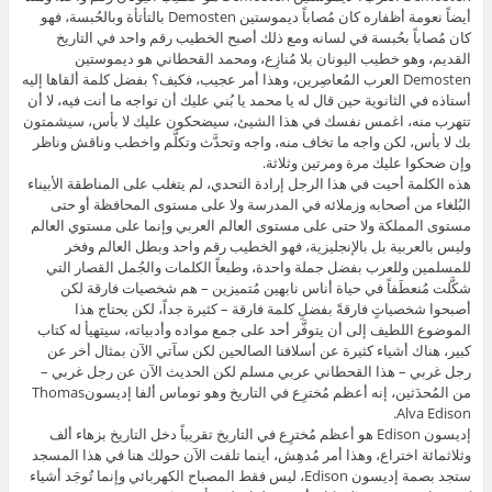
أيضاً نعومة أظفاره كان مُصاباً ديموستين Demosten بالتأتأة وبالحُبسة، فهو
كان مُصاباً بحُبسة في لسانه ومع ذلك أصبح الخطيب رقم واحد في التاريخ
القديم، وهو خطيب اليونان بلا مُنازِع، ومحمد القحطاني هو ديموستين
Demosten العرب المُعاصِرين، وهذا أمر عجيب، فكيف؟ بفضل كلمة ألقاها إليه
أستاذه في الثانوية حين قال له يا محمد يا بُني عليك أن تواجه ما أنت فيه، لا أن
تتهرب منه، اغمس نفسك في هذا الشيئ، سيضحكون عليك لا بأس، سيشمتون
بك لا بأس، لكن واجه ما تخاف منه، واجه وتحدَّث وتكلَّم واخطب وناقش وناظر
وإن ضحكوا عليك مرة ومرتين وثلاثة.
هذه الكلمة أحيت في هذا الرجل إرادة التحدي، لم يتغلب على المناطقة الأبيناء
البُلغاء من أصحابه وزملائه في المدرسة ولا على مستوى المحافظة أو حتى
مستوى المملكة ولا حتى على مستوى العالم العربي وإنما على مستوي العالم
وليس بالعربية بل بالإنجليزية، فهو الخطيب رقم واحد وبطل العالم وفخر
للمسلمين وللعرب بفضل جملة واحدة، وطبعاً الكلمات والجُمل القصار التي
شكَّلت مُنعطَفاً في حياة أناس نابهين مُتميزين – هم شخصيات فارقة لكن
أصبحوا شخصياتٍ فارقةً بفضلِ كلمة فارقة – كثيرة جداً، لكن يحتاج هذا
الموضوع اللطيف إلى أن يتوفَّر أحد على جمع مواده وأدبياته، سيتهيأ له كتاب
كبير، هناك أشياء كثيرة عن أسلافنا الصالحين لكن سآتي الآن بمثال أخر عن
رجل غربي – هذا القحطاني عربي مسلم لكن الحديث الآن عن رجل غربي –
من المُحدَثين، إنه أعظم مُخترِع في التاريخ وهو توماس ألفا إديسونThomas
Alva Edison.
إديسون Edison هو أعظم مُخترِع في التاريخ تقريباً دخل التاريخ بزهاء ألف
وثلاثمائة اختراع، وهذا أمر مُدهِش، أينما تلفت الآن حولك هنا في هذا المسجد
ستجد بصمة إديسون Edison، ليس فقط المصباح الكهربائي وإنما تُوجَد أشياء