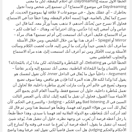
الخطأ الأول سمته Daydreaming، أي أحلام اليقظة، لكن ما معنى
Daydreaming في موضوع الاستماع؟ أن تستمع إلى شخص وتبدأ تجول
بخاطرك – أي عقلك يجول – في موضوعات لا علاقة لها بموضوع الحديث، أي
تسرح كما يُقال بالعامية، فهذا إسمه أحلام اليقظة، وهذا خطأ جداً في الاستماع،
فحاول ألا تسرح حين يُحدِّثك أحدهم، لا تذهب بعيداً وركِّز معه، كما قال ابن
عباس وأن أصغي إليه إذا حدَّثني، وذلك احتراماً له، وهناك – كما قلت لكم –
مرآة الاستماع، فكيف أعرف أنك استمعت إلي أم لم تستمع؟ هناك مرآة –
Mirror أو Spiegel – أعرف هذا بها من خلال التلخيص، ومن خلال الأسئلة
سأعرف أنك تابعتني جيداً وأدركت ما أرمي إليه، فأنت لخصت الكلام وسألت
الأسئلة ورتبت الأفكار ومن ثم أعرف أنك استمعت إلىّ، هذه مرآة الاستماع
والتجاوب العاطفي معي.
الخطأ الثاني هو Debating، أي المُناظَرة والمُجادَلة، لكن ماذا يُراد بالمُجادَلة؟
ليس باللسان وإنما المُجادَلة الباطنية، بمعنى أنك تستمع إليه وتُدير نقاشاً –
Argument – داخلياً حول ما يُقال في الداخل Inner، كأن تقول لنفسك هو
يقول كذا وكذا لكنه قال هذه المرة كذا فإذن هو تناقض، وهنا سوف تضيع
وسوف يُصبِح في عالم آخر وأنت مازلت تُجري مناظَرة داخلية، فلا تُحاوِل أن
تعمل مُناظَرة داخلية، حاول أن تستمع فقط، والمبدأ العام الذي يجمع أكثر
الأشياء مبدأ القبول، فحاول أن تقبل ما يُلقيه إليك، لذلك يأتي العنصر الثالث
السيئ في الـ Bad listening وهو الحُكم – Judging – والتسرع في الحكم، كأن
يُقال لك أنت من هؤلاء القوم لقد فهمنا، وطبعاً هو استنبط هذا ومن ثم قال لك
لقد أدركت أنك مُتعاطِف مع الدولة الفلانية لقد فهمنا يا سيدي، وهذا خطأ طبعاً،
يا رجل أعطه فرصة أن يُعرِب عن وجهة نظره، حاول أن تتقبل هذا، يُوجَد شيئ
إسمه أن تتقبل ما يقول، أعطه فرصة أن يُفرِغ ما عنده في وقته ولا تُسارِع إلى
الأحكام والحكم Judging، هل أنت تعمل قاضياً لكي تقول لقد عرفنا وهذا واضح