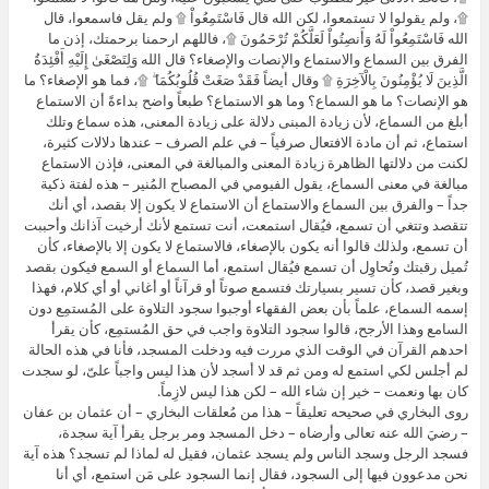
۩، ولم يقولوا لا تستمعوا، لكن الله قال فَاسْتَمِعُواْ ۩ ولم يقل فاسمعوا، قال
الله فَاسْتَمِعُواْ لَهُ وَأَنصِتُواْ لَعَلَّكُمْ تُرْحَمُونَ ۩، فاللهم ارحمنا برحمتك، إذن ما
الفرق بين السماع والاستماع والإنصات والإصغاء؟ قال الله وَلِتَصْغَىٰ إِلَيْهِ أَفْئِدَةُ
الَّذِينَ لَا يُؤْمِنُونَ بِالْآخِرَةِ ۩ وقال أيضاً فَقَدْ صَغَتْ قُلُوبُكُمَا ۖ ۩، فما هو الإصغاء؟ ما
هو الإنصات؟ ما هو السماع؟ وما هو الاستماع؟ طبعاً واضح بداءةً أن الاستماع
أبلغ من السماع، لأن زيادة المبنى دلالة على زيادة المعنى، هذه سماع وتلك
استماع، ثم أن مادة الافتعال صرفياً – في علم الصرف – عندها دلالات كثيرة،
لكنت من دلالتها الظاهرة زيادة المعنى والمبالغة في المعنى، فإذن الاستماع
مبالغة في معنى السماع، يقول الفيومي في المصباح المُنير – هذه لفتة ذكية
جداً – والفرق بين السماع والاستماع أن الاستماع لا يكون إلا بقصد، أي أنك
تتقصد وتتغي أن تسمع، فيُقال استمعت، أنت تستمع لأنك أرخيت آذانك وأحببت
أن تسمع، ولذلك قالوا أنه يكون بالإصغاء، فالاستماع لا يكون إلا بالإصغاء، كأن
تُميل رقبتك وتُحاوِل أن تسمع فيُقال استمع، أما السماع أو السمع فيكون بقصد
وبغير قصد، كأن تسير بسيارتك فتسمع صوتاً أو قرآناً أو أغاني أو أي كلام، فهذا
إسمه السماع، علماً بأن بعض الفقهاء أوجبوا سجود التلاوة على المُستمِع دون
السامع وهذا الأرجح، قالوا سجود التلاوة واجب في حق المُستمِع، كأن يقرأ
احدهم القرآن في الوقت الذي مررت فيه ودخلت المسجد، فأنا في هذه الحالة
لم أجلس لكي استمع له ومن ثم قد لا أسجد لأن هذا ليس واجباً علىّ، لو سجدت
كان بها ونعمت – خير إن شاء الله – لكن هذا ليس لازِماً.
روى البخاري في صحيحه تعليقاً – هذا من مُعلقات البخاري – أن عثمان بن عفان
– رضيَ الله عنه تعالى وأرضاه – دخل المسجد ومر برجل يقرأ آية سجدة،
فسجد الرجل وسجد الناس ولم يسجد عثمان، فقيل له لماذا لم تسجد؟ هذه آية
نحن مدعوون فيها إلى السجود، فقال إنما السجود على مَن استمع، أي أنا