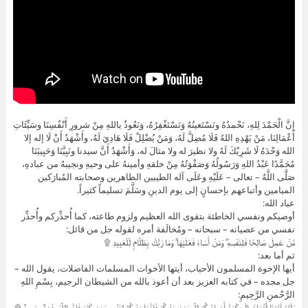
إِنَّ الْحَمْدَ لِلهِ، نَحْمدُهُ ونَسْتَعينُهُ وَنَسْتَغْفِرُهُ، وَنَعُوذُ باللهِ مِنْ شرورِ أَنْفُسِنَا وسَيِّئَاتِ
أَعْمَالِنَا، مَنْ يَهْدِهِ اللهُ فَلَا مُضِلَّ لَهُ، وَمَنْ يُضْلِلْ فَلَا هَادِيَ لَهُ، وأَشْهَدُ أَنْ لَا إله إلا
الله وَحْدَهُ لَا شَرِيْكَ لَهُ ولا نظيرَ له ولا مثالَ له، وَأَشْهَدُ أَنَّ سيدنا ونَبِيَّنَا وَحَبِيبَنَا
مُحَمَّدًا عَبْدُ اللهِ وَرَسُولُهُ وَصَفْوَتُهُ مِنْ خلقهِ وأمينهُ على وحيهِ ونجيبهُ من عبادهِ،
صَلَّى اللَّهُ – تعالى – عَلَيْهِ وعَلَى آله الطيبين الطاهرين وصحابته المُبارَكين
الميامين وأتباعهم بإحسانٍ إلى يوم الدينِ وسَلَّمَ تسليماً كثيراً.
عباد الله:
أوصيكم ونفسي الخاطئة بتقوى الله العظيم ولزوم طاعته، كما أُحذِّركم وأُحذِّر
نفسي من عصيانه – سبحانه – ومُخالَفة أمره لقوله جل من قائل:
مَّنْ عَمِلَ صَالِحًا فَلِنَفْسِهِ ۖ وَمَنْ أَسَاءَ فَعَلَيْهَا ۗ وَمَا رَبُّكَ بِظَلَّامٍ لِّلْعَبِيدِ ۩
ثم أما بعد:
أيها الإخوة المسلمون الأحباب، أيتها الأخوات المسلمات الفاضلات، يقول الله –
جل مجده – في كتابه العزيز بعد أن أعوذ بالله من الشيطان الرجيم، بِسْمِ اللهِ
الرَّحْمنِ الرَّحِيمِ:
وَلَقَدْ آتَيْنَا لُقْمَانَ الْحِكْمَةَ أَنِ اشْكُرْ لِلَّهِ وَمَن يَشْكُرْ فَإِنَّمَا يَشْكُرُ لِنَفْسِهِ وَمَن كَفَرَ فَإِنَّ اللَّهَ غَنِيٌّ حَمِيدٌ ۩