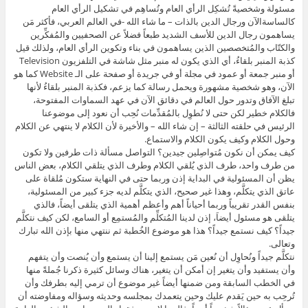
مسئولة وشخصيةً تُشكِل الرأي العام وتُساهِم في تشكيل الرأي العام
كالساسةالآن ورجال الدين بالذات – ما شاء الله -في العالم العربي، فأكثر مَن
يساهمون رجال الدين للأسف الشديد طبعاً فضلاً عن الصحفيين والمُفكِّرين
والكتّاب والمُتخصصين الذين يساهمون في بناء وتكوين الرأي العام، ولذلك قيل
كذبة المنبر بلقاءُ، أي الذي يكون له منبر مثل شاشة في التلفزيون Television
أو منبر جمعة أو عمود في مجلة أو في جريدة أو صفحة على الـ Website كما هو
الآن، وهو شخصية مشهورة ويحمل رسالة كما يزعم، فكذبة المنبر بلقاءُ لأنها
تبلغ الآفاق وتدور حول العالم في دقائق الآن في عهد السماوات المفتوحة،
فالكلام خطير لكن حتى لا نُطوِل بالمُقدِّمات نُحِب أن نعود إلى موضوعنا
الرئيس في حلقته الثالثة – إن شاء الله – والأخيرة لأن الكلام لا ينتهي عن الكلام
وحول الكلام وكيف يكون الكلام والاستماع.
كيف يمكن أن نكون مُتواصِلين جيدين؟ التواصل مسألة ذات طرفين ولا تكون
من طرف واحد، طرف الذي يُلقي الكلام وطرف الذي يتلقي الكلام، بعض الناس
يظن أن المسئولية في البداية إذن وربما حتى في النهاية ستكون مُلقاة على
عاتق الذي يتكلَّم، وهذا غير صحيح، الذي يتكلَّم لديه جزء كبير من المسئولية،
بنفس القدر تقريباً وربما أحياناً أهم وأعظم أهمية الذي يتلقى أيضاً، فالذي
يتلقى هو مسئول أيضاَ، إذن لدينا المُتكلِّم والمُستمِع أو السامع، لكن كيف نتكلَّم
جيداً؟ كيف نستمع جيداً؟ هذا هو موضوع الخُطبة ثم ننتهي منها بإذن الله تبارك
وتعالى.
نتكلَّم جيداً ونُحاوِل أن نُعين مَن يستمع إلينا أن يستمع وأن يُنصت وأن يتفهم
وأن يستفيد وأن يتغير إن أمكن أن يتغير، هناك وسائل كثيرة ذكرنا جُملةً منها
في الخطب السابقة ومن ضمنها أيضاً غير موضوع أن ترمي إليه بطرفك وأن
تُرحِب به حين يَقدم عليك وحين يتعمدك بمجلسه وحديثه وسؤاله ومفاوضته أن