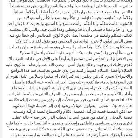
حالتي – الله يعيننا على الوظيفة – والواعظ والناصح والذي يظن نفسه مُصلِحاً،
فالناس هنا تسمع فقط باستمرار، لكن نحن نرد كلاماً تعاطفياً وكلاماً إنسانياً
وكلاماً فيه مُفاوَضة وفيه مُداوَلة، أي تتكلَّم وتسمع وأتكلَّم وأسمع، لابد من
المُناوَبة، فأنت تتكلَّم وأنا أتكلَّم، وأنت تسمع وأنا أسمع، والحديث كما يُقال أخذ
ورد أو أخذ وعطاء، فينبغي أن تأخذ وتعطي وهذا شيئ جيد، والنبي كان مجلسه
كذلك، فيتكلم ويُتكلَم في مجلسه أيضاً، لكن لا تُؤبَن المجالس، أي خطأ يقع فيه
بعض الناس يُدفَن، لا يخرج الواحد من المجلس وهو يقول لقد قال كذا وكذا
وضحكنا وحدث كذا وكذا، هذا مجلس الرسول وهو مجلس مُحترَم، وإن وقع أحد
في خطأ أو في زلة يُستَر عليه، هكذا أدبهم عليه الصلاة وأفضل السلام؟
مِن الاحترام لمَن تُحدِّثه ولمَن تستمع إليه أيضاً على الأقل في عادات العرب ألا
تُقدِم رجليك في وجهه، ولذلك يقول أنس – رضيَ الله عنه وأرضاه – ما رُؤيَ عليه
الصلاة وأفضل السلام مُقدِماً ركبتيه بين يدي جليس يجالسه، فما هذا التواضع
والاحترام؟ يحترم كل مَن يجلس إليه كبيراً كان أم صغيراً ونبيلاً من علية القوم أم
مَن السوقة والعامة، فلا يُقدِم رجليه وهذا احترام، لأنه – عليه الصلاة وأفضل
السلام – يُشعِرك بالاحترام وسوف نرى الآن مَن يتحدَّثون عن آداب الاستماع
وآداب الكلام، وبعضهم يلخصها بأربعة حروف، الحرف الثاني منها A، ما المُراد بـ
A؟ Appreciate، أي التقدير، قَدِر مَن تتحدَّث إليه وقَدِر مَن يتحدث إليك، فكلمة
Appreciate – تقدير – يقولون عنها A، ونعود إذن إلى حديثنا، فهذا أدب مُهِم
جداً لكن القضية قضية مُركَبة، فقضية الكلام والاستماع قضية مُركَبة وليست
قضية بالمجان، وأعتقد من ضمن أسباب العطب الذي نحن فيه – حالة عطب
فكري وروحي وسياسي وعاطفي وإصلاحي وتنموي – أننا لسنا جادين – كما قلت
مرة – ولا نأخذ المسائل بجِد حقيقي، حتى المُتعصِب هو كذلك، حين ترى شخصاً
مُتعصِباً يتحرَّك عصبياً وتحرقه العصبية فاعلم أن هذه العصبية ليست مسئولة،