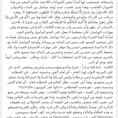
واستغاثة، فيستجيب لها أحياناً بعض الحيوانات اللاحمة، فتأتي لتنتقم من هذا
الحيوان العاشب، وهذا شيئ عجيب، حيث يُوجَد تواصل بين النبات والحيوان.
قال الله وَإِنْ مِنْ شَيْءٍ إِلَّا يُسَبِّحُ بِحَمْدِهِ وَلَكِنْ لَا تَفْقَهُونَ تَسْبِيحَهُمْ ۩، وهذه
درجات من الإدراك والوعي والتواصل، وقال الله أيضاً وَمَا مِن دَآبَّةٍ فِي الأَرْضِ وَلاَ
طَائِرٍ يَطِيرُ بِجَنَاحَيْهِ إِلاَّ أُمَمٌ أَمْثَالُكُم مَّا فَرَّطْنَا فِي الكِتَابِ مِن شَيْءٍ ۩، فأحرى
بالإنسان أن يمهُر وأن يتمرس وأن يبز هذه الكائنات الدُنيا في موضوعة وفي
مهارات التواصل، لكن معظمنا لا يفعل على النحو المأمول والنحو الجيد.
يُحدِّثنا أيضاً الخبراء والدارسون عن أننا نتواصل بطرائق شتى وبوسائل مُتعدِّدة،
لكن يستحوذ السمع على ستين في المائة من وسائل وأوعية التواصل لكننا مع
ذلك لأننا لسنا مُستمِعين جيدين ولا نتوفر على مهارات الاستماع الجيدة ولا نكاد
نحتفظ بأكثر من عشرين إلى خمسة وعشرين في المائة مما نسمع، فكم
بالحري نستفيد من هذا الذي احتفظنا به؟ الله – تبارك وتعالى – يعلم ونحن أيضاً
نعلم بوجهٍ أو بآخر.
الكلمة – كما قلنا مراراً – تجرح وتأسو وتهدِم وتبني وتُمرِض وتشفي، الذي حاز
على المرتبة الأولى لهذا العام – أي لعام ألفين وخمسة عشر – في الخطابة
باللغة الإنجليزية ليس بريطانياً وليس أمريكياً ولا كندياً ولا استرالياً وإنما مسلم
عربي سعودي، وهذا أمر عجيب، بطل العالم في الخطابة لعام – أي لعام ألفين
وخمسة عشر – هو محمد القحطاني، ادخلوا على اليوتيوب YouTube
واستمعوا إلى كلمته – قوة الكلمة وقوة الكلمات – وهى كلمة بسيطة في بضع
عشرة دقيقة من أروع ما يكون بالإنجليزية، ولذا هو رقم واحد على العالم، وهذا
أمر عجيب لكنه يحصل، والعجيب في القصة أن محمد القحطاني مُنذ طفولته
الباكرة كان مُصاباً بالفأفأة والتأتأة وإلى الآن لديه بقايا، يتكلَّم بالعربية فتسطو
به هذه الفأفأة والتأتأة وتقطع عليه حديثه وتُحرِجه، كيف أصبح ديموستين
Demosten العرب؟ ديموستين Demosten هو خطيب اليونان رقم واحد، ومُنذ