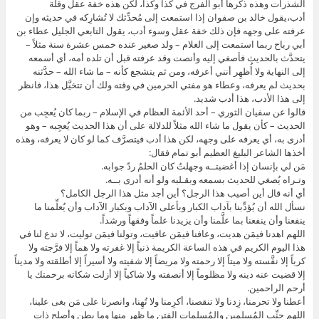
الشذرات وهذه ذكرها أبو الفرج في كذا وكذا، لكن هذه خفة عقل وقلة
أدب،يقول خالد بن صفوان إذا استمعت إلى مُحدِّثك لا تُشارِكه في حديثه وإن
عرفته على وجهه فإن ذلك خفة عقل وسوء أدب، يقول التابعي الجليل عطاء بن
أبي رباح ربما استمعت إلى الغلام – ولد صغير عنده خمس عشرة سنة مثلاً –
يتحدَّث بالحديث فأصغي إليه وأنصت وقد عرفته قبل أن تلده أمه، أي أسمعه
إلى النهاية ولا أُظهِر أنني أعرفه، ومن ثم يتشجع كأنه – ما شاء الله – حدَّثنه
بحديث لم يعرفه، وعطاء هو مفتي الحرمين في وقته ولك أن تتخيَّل هذا، فانظر
إلى هذا الأدب، هذا أدب شديد.
قالوا عن سفيان الثوري – أحد الأئمة العظام في الإسلام – ربما كان يُعجِب من
الحديث – كأن يقول ما شاء الله مثلاً للدلالة على أن هذا الحديث يُعجِبه – وهو
أدرى به، أي يعرفه على وجهه، لكن هذا أدب فيتصرَّف كما لو كان لا يعرفه، وهذه
أخذها الشاعر البليغ العظيم أبو تمام فقال:
مَن لي بإنسان إذا أغضبتــه وجهلتُ كان الحلمُ ردّ جوابه.
وتـراه يُصغي للحديث بسمعه وبقـلبه ولو أنه أدرى بــه.
أي أنه قال أين أصيب هذا الرجل؟ أين أجد مثل هذا الرجل الكامل؟
نسأل الله أن يُؤدِّبنا بآداب الكبار وبأعلى الآداب وبكبار الآداب وأن يُعلِّمنا ما
ينفعنا وأن ينفعنا بما علَّمنا وأن يزيدنا علماً وفقهاً ورشداً.
اللهم اهدنا فيمَن هديت، وعافنا فيمَن عافيت، وتولنا فيمَن توليت، لا تدع لنا في
هذا اليوم الكريم في هذه الساعة الكريمة ذنباً إلا غفرته ولا هماً إلا فرَّجته ولا
كرباً إلا نفَّسته ولا ميتاً إلا رحمته ولا مريضاً إلا شفيته ولا أسيراً إلا أطلقته ولا مديناً
إلا قضيت عنه دينه ولا مظلوماً إلا أنصفته ولا شاكياً إلا أزلت شكاته برحمتك يا
أرحم الراحمين.
أعطنا ولا تحرمنا، زِدنا ولا تنقصنا، أكرِمنا ولا تُهِنا، وانصرنا على مَن بغى علينا،
اللهم جنِّب المُسلِمين والمُسلِمات الفتن ما ظهر منها وما بطن وأصلِح ذات