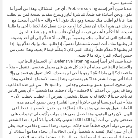
مُستمِع سيء.
عندنا شيئ آخر إسمه Problem solving، أي حل المشاكل، وهذا من أسوأ ما
يكون ونحن أساتذة فيه طبعاً، مُباشَرةً تُبادِر وتتبرع بتقديم نصيحة لمن لم يطلب
هذا، فأنا لم أطلب منك نصيحة ومع ذلك تقول أنا – والله – يا أخي أنصحك مع
زوجتك في هذه الحالة أن تفعل كذا أو مع حزبك تفعل كذا، لكننا يا أخي ما طلبنا
نصيحة، أنا أتكلَّم فأعطني فرصة أن أُعبِّر، فأنت هنا تتبرع بإعطاء الحلول
والنصائح التي لم تُطلَب منك، وعموماً من الأدب ألا تتقدَّم إلى أي أحد بنصيحة
لم يطلبها منك، أنت لست مُستشاراً نفسياً، إذا طلبها منك وإليك تقدَّم بها، إذا
لم يطلبها لا تتقدَّم طبعاً، ولذلك النبي كان لا يتكلَّم فيما لا يعنيه، وهذا معنى من
حسن إسلام المرء تركه ما لا يعنيه.
عندنا شيئ آخر أيضاً إسمه Defensive listening، أي الاستماع الدفاعي،
والاستماع الدفاعي معناه أن تأخذ كل شيئ على محمل شخصي، فتقول – مثلاً –
ما قصدك؟ إلى ماذا تُلمِّح؟ وهو يا أخي لم يقصدك، لكنك تقول هو قصدني وإلا
لماذا أتى ببيت الشعر هذا؟ هو يقصدني، وهذا إسمه الاستماع الدفاعي، وهذا
غير صحيح، استمع بعمق وبتقمص وجداني – Empathy – من غير هذه الدفاعية،
وهنا قد يقول لي أحدكم أنا لاحظت – وأنا لاحظت هذا شخصياً – أن بعض الناس
قد يأخذ حديثاً لا علاقة له به بشكل شخصي، نفترض أن خطيب يخطب الآن –
مثلاً – في اندونيسيا أو في جاكرتا أو في القاهرة وحين يسمع أحدهم هذه
الخُطبة يقول هو يعنيني، وهذه حالة مُتطرِّفة من جنون الاضطهاد، فدخلنا في
الهبل الآن وفي الجنون، وهذا حصل معي عدة مرات وكُتِبَت لي تهديدات على
صفحتي وقيل لي أنت أيها الكذا الكذا تعنيني بكلامك، وأنا لا أعرف هذا الشخص
وهو من دولة أخرى، فطبعاً هذه حالات مرضية، وهذا استماع دفاعي، حيث يظن
أن أي شيئ يُقال يُقصَد به شخصياً، وأدنى الحالات أن تتخذه هذا مع أستاذك أو
مع جارك أو مع زوجتك أو مع أخيك وما إلى ذلك، وهذه الحالات قد لا تكون