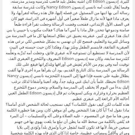
كثيرة، إديسون Edison كان أشبه بطفل بليد فأتعب مُدرسيه ومدير مدرسته،
وفيما يُقال تلقت أمه نانسي إديسون Nancy Edison وكانت مُدرِسة سابقة
رسالة أتى بها ابنها من المسئول عن فصله إليها، قال هذه رسالة لتقرأيها، ولا
يعرف ماذا فيها لأنه ما زال طفلاً صغيراً في أول أشهره في الدراسة، فهو كان
في الصف الأول الإبتدائي، ففتحت وفضت الرسالة وجعلت تقرأ قراءة طبعاً
صامتة ودموعها تتحدر، قال ماذا يا أمي؟ما هناك؟ فقالت مكتوب يا حبيبي يا بني
ابنك هذا عبقري كبير، عبقريته يضيق عن نطاق استعابها كل ما في المدرسة من
وسائل للتربية والتعليم، فننصح لكِ أن تهتمي به بشكل شخصي لكي ترعي هذه
العبقرية الفائقة، فابتسم الطفل وسُرَ بهذا، وهكذا كان حيث حبسته في البيت
لأن المدرسة لا تستطيع أن تستوعبه لأنه عبقري فائق، وجعلت أمه تُدرِّبه وتعلِّمه
كمُدرِسة سابقة، وكان منه إديسون Edison المعروف والمُخترِع العبقري الفذ،
توفيت أمه وفي يوم من الأيام يُفتِش في أوراقها ومُذكِراتها فيقع على تلك
الرسالة من المدرسة بذلك التاريخ القديم، يود أن يقرأها مرة أخرى لأنها ألقت
بظلال طيبة على نفسه فإذا فيها إلى السيدة المُحترَمة نانسي إديسون Nancy
Edison نحيطك علماً بأن ابنكِ غبي وبليد جداً، وقد أتعبنا وأشقانا لذلك نرغب
إليكِ بدءاَ من اليوم ألا يختلف إلى المدرسة والسلام، وتتحدر دموع المُخترِع
العظيم بحرارة وغزارة، وبكى لسويعات ثم قال إديسون Edison الطفل الغبي
أحالته الأم الرائعة إلى عبقري عظيم.
هذه كلمات لكن كيف نقول الكلمات؟ كيف نستجيب لحالة الشخص الذي أمامنا؟
ماذا نقول له؟ أياً كان هذا الشخص وفي أي موقفٍ كان، ومن هنا خطورة الكلمة
ومن هنا ما صح عن المعصوم – عليه الصلاة وعلى آله والتسليمات – أن المرء
قد يُلقي بالكلمة من سخط الله ما يظن أن تبلغ ما بلغت يهوي بها في جهنم
سبعين خريفاً، لأنها قد تكون كلمة تُشعِل حرباً وتُمزِق بلداً وتُؤدي إلى بلايا
ومرائر وأَلاَقِيٌّ ومصائب عظيمة، خاصة إذا كان الذي فاه بهذه الكلمة شخصيةً