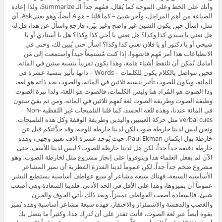
وأنك على الخط وعلى الموجة كما يُقال، فمُهِم جداً الـ Summarize، ولذا إعادة
الصياغة من أهم المراحل، وآخر شيئ – كما قلنا – هو A أيضاً، وهو يعنيAsk، أي
سل، اسأل حين يكون الشيئ غير واضح وغير بيّن، فارجع واسأل عن هذا، قل له
هل تعني يا سيدي كذا وكذا؟ هل تعني يا أخي كذا وكذا؟ هل يا أستاذي أو يا
شيخي أو يا دكتور أو يا فلان تعني كذا وكذا؟ اسأل حتى يُبين لك، وحتى في
الانطباعات هذا أمر مُهِم فانتبهوا، إذا كنت مُستمِعاً جيداً واستمعت إلى مَن
أمامك يُمكِن أن تلتقط أشياء هامة، وهذا يكون تقريباً بنسبة ستين في المائة،
فحين نتواصل بالكلام يكون للكلمات – Words – ذاتها تأثير بنسبة عشرة في
المائة، ويكون للصوت تأثير بنسبة ثلاثين في المائة، والصوت بحد ذاته هو لغة،
وذا الصوت هو المُراد هنا وليس الكلمات، فالصوت هو اللغة، ولذا نبرة الصوت
وطبقة الصوت وطريقة الصوت لغة تُفهِم ثلاثين في المائة، ومن ثم بقيَ ستون
في المائة عندنا، وهذه للغة الجسد، كما قلنا التلميحات غير اللفظية Non-
verbal cues مثل حركة العينيين واليدين وطريقة الوقفة وكل هذه التلميحات،
ونحن ليس لدينا خارطة صوت لكن لدينا خارطة للوجه، وقد حدَّثتكم قبل عن
خارطة بول ايكمان Paul Ekman، حيث يُوجَد عشرة آلاف تعبير وجهي، وهذه
خارطة دقيقة جداً جداً، لكن هل لدينا خارطة للصوت؟ ليس لدينا للأسف، حتى
الآن لم يفعل العلماء هذا ويتوفروا على إنجاز مشروع مثل لخارطة الصوت، وهو
مشروع ضخم جداً جداً، لكن عموماً لدينا القدرة الفطرية أن نميز المشاعر
الأساسية السبعة، فهناك سبعة مشاعر أو سبع عواطف أساسية يستطيع البشر
عموماً أن يميزوها، وهذا على الأقل في الحد الأدنى، فلدينا السعادة وهى أصعب
شيئ، فالسعادة أصعب العواطف تمييزاً، وبعد ذلك يأتي الخوف والحزن
والغضب والدهشة والاشمئزاز والاحتقار، فهذه سبعة مشاعر أساسية وهذه تُميَز
بقوة أيضاً عبر لغة الصوت، فأنت تقدر على أن تُدرِك هذا، وكثيراً ما يتصل بكَ