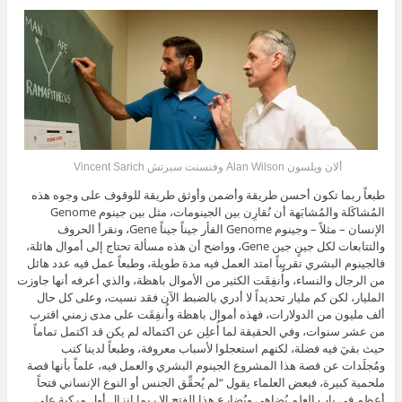
ألان ويلسون Alan Wilson وفنسنت سيرتش Vincent Sarich
طبعاً ربما تكون أحسن طريقة وأضمن وأوثق طريقة للوقوف على وجوه هذه
المُشاكَلة والمُشابَهة أن نُقارِن بين الجينومات، مثل بين جينوم Genome
الإنسان – مثلاً – وجينوم Genome الفأر جيناً جيناً Gene، ونقرأ الحروف
والتتابعات لكل جينٍ جين Gene، وواضح أن هذه مسألة تحتاج إلى أموال هائلة،
فالجينوم البشري تقريباً امتد العمل فيه مدة طويلة، وطبعاً عمل فيه عدد هائل
من الرجال والنساء، وأُنفِقَت الكثير من الأموال باهظة، والذي أعرفه أنها جاوزت
المليار، لكن كم مليار تحديداً لا أدري بالضبط الآن فقد نسيت، وعلى كل حال
ألف مليون من الدولارات، فهذه أموال باهظة وأُنفِقَت على مدى زمني اقترب
من عشر سنوات، وفي الحقيقة لما أُعلِن عن اكتماله لم يكن قد اكتمل تماماً
حيث بقيَ فيه فضلة، لكنهم استعجلوا لأسباب معروفة، وطبعاً لدينا كتب
ومُجلَدات عن قصة هذا المشروع الجينوم البشري والعمل فيه، علماً بأنها قصة
ملحمية كبيرة، فبعض العلماء يقول “لم يُحقِّق الجنس أو النوع الإنساني فتحاً
أعظم في باب العلم يُضاهي ويُضارِع هذا الفتح إلا ربما إنزال أول مركبة على