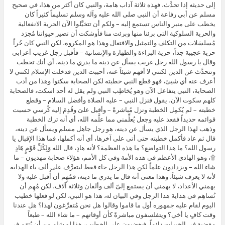
إلى حديثه إذا تحدَّث، فهذه ثلاثة آداب هامة، والنبي كان أكثر من هذا، في صحيح
مسلم عن أبي رفاعة أن النبي صلى الله عليه وآله وسلم تسليماً كثيراً كان
يخطب على منبر والناس تستمع إليه – ولكم أن تتخيَّلوا الآن الحرية الانفعالية
والحرية السلوكية التي برئنا منها وبرئت منا فأوشكت أن تصير حيواتنا مُجرَد
مُسلسَلات من التكلف والتمثيل والافتعال وهذا هو المكروه، لكن النبي كان حُراً
حرية عجيبة جداً، حرية البراءة والطهارة والإنسانية – فأقبل رجل غريب أعرابي
وقال يا رسول الله رجل غريب يسأل عن دينه ما يدري ما دينه، أي أنك تخطب
وتتحدَّث عن الدين لكنني لا أفهم شيئاً عنه، أحببت الدين فدخلت الإسلام لكنني لا
أعرف عنه أي شيئ، فهو قطع النبي خطبته لكن الصحابة سكتوا وهذا من أدب
الصحابة، النبي يتفاعل الآن وهو يُخاطِب النبي ولم يقل له أحد اسكت، فالصحابة
كلهم سكوت الآن، يقول فنزل النبي – عليه الصلاة وأفضل السلام – وقطع
خطبته – لم يُكمِل الخطبة ونزل مُباشرةً – وأقبل علىَ وقُدِمَ إليه كُرسي حسبت
قوائمه حديداً فقعد عليه وجعل يُعلِّمني مما علَّمه الله، أي أنه ترك الخطبة
وذهب لهذا الرجل الذي يسأل عن دينه، هو رجل جاهل مسلم ويسأل عن دينه،
قال ثم عاد فأكمل خطبته حتى أتى على آخرها، أي أنه أكملها، فما هذا الإقبال يا
رسول الله؟ ما هذا التواضع؟ ما هذه العظمة؟ لأنه هادٍ، قال الله وَلِكُلِّ قَوْمٍ هَادٍ
۩، وهو الهادي الأعظم في هذه الأمة وفي كل الأمم، هؤلاء صحابة مهديون – ما
شاء الله – ويزدادون علماً لكن هذا الرجل جاء فقط ليتعرَّف على ألف باء الهداية
لأنه لا يعرف شيئاً، وهذا معنى أنه قال ما يدري ما دينه، فمُهِم أن أُقبل عليه ولا
يهمني الأعداد، لا يهمني أن يستمع إلىّ ألف وألفان وثلاثة آلاف، لكن مُهِم أن
نُساهِم في هداية هذا الرجل وفي البيان له، هذا هو النبي، لكن لو فعلها خطيب
اليوم لقام عليه جمهوره أول ما قاموا وقالوا هل نحن مُتفرِّغون لهذا؟ هل عندنا
وقت كافٍ يا أخي؟ ويتفلسفون مباشرةً كأن أوقاتهم – ما شاء الله – طبعاً
مقضية في الخيرات دائماً، فيغضبون على الخطيب، هذا لو سَلِم مِن أن يُتهَم في