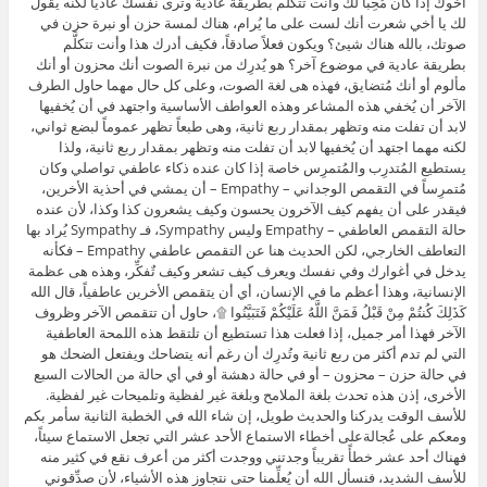
أخوك إذا كان مُحِباً لكَ وأنت تتكلَّم بطريقة عادية وترى نفسك عادياً لكنه يقول
لك يا أخي شعرت أنك لست على ما يُرام، هناك لمسة حزن أو نبرة حزن في
صوتك، بالله هناك شيئ؟ ويكون فعلاً صادقاً، فكيف أدرك هذا وأنت تتكلَّم
بطريقة عادية في موضوع آخر؟ هو يُدرِك من نبرة الصوت أنك محزون أو أنك
مألوم أو أنك مُتضايق، فهذه هى لغة الصوت، وعلى كل حال مهما حاول الطرف
الآخر أن يُخفي هذه المشاعر وهذه العواطف الأساسية واجتهد في أن يُخفيها
لابد أن تفلت منه وتظهر بمقدار ربع ثانية، وهى طبعاً تظهر عموماً لبضع ثواني،
لكنه مهما اجتهد أن يُخفيها لابد أن تفلت منه وتظهر بمقدار ربع ثانية، ولذا
يستطيع المُتدرِب والمُتمرِس خاصة إذا كان عنده ذكاء عاطفي تواصلي وكان
مُتمرِساً في التقمص الوجداني – Empathy – أن يمشي في أحذية الأخرين،
فيقدر على أن يفهم كيف الآخرون يحسون وكيف يشعرون كذا وكذا، لأن عنده
حالة التقمص العاطفي – Empathy وليس Sympathy، فـ Sympathy يُراد بها
التعاطف الخارجي، لكن الحديث هنا عن التقمص عاطفي Empathy – فكأنه
يدخل في أغوارك وفي نفسك ويعرف كيف تشعر وكيف تٌفكِّر، وهذه هى عظمة
الإنسانية، وهذا أعظم ما في الإنسان، أي أن يتقمص الأخرين عاطفياً، قال الله
كَذَلِكَ كُنتُمْ مِنْ قَبْلُ فَمَنَّ اللَّهُ عَلَيْكُمْ فَتَبَيَّنُوا ۩، حاول أن تتقمص الآخر وظروف
الآخر فهذا أمر جميل، إذا فعلت هذا تستطيع أن تلتقط هذه اللمحة العاطفية
التي لم تدم أكثر من ربع ثانية وتُدرِك أن رغم أنه يتضاحك ويفتعل الضحك هو
في حالة حزن – محزون – أو في حالة دهشة أو في أي حالة من الحالات السبع
الأخرى، إذن هذه تحدث بلغة الملامح وبلغة غير لفظية وتلميحات غير لفظية.
للأسف الوقت يدركنا والحديث طويل، إن شاء الله في الخطبة الثانية سأمر بكم
ومعكم على عُجالةعلى أخطاء الاستماع الأحد عشر التي تجعل الاستماع سيئاً،
فهناك أحد عشر خطأً تقريباً وجدتني ووجدت أكثر من أعرف نقع في كثير منه
للأسف الشديد، فنسأل الله أن يُعلِّمنا حتى نتجاوز هذه الأشياء، لأن صدِّقوني