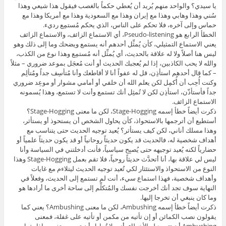
يا سيدي؟ والواحد منهم يُريد أن يُعطي حكماً بالغصب فيقول هذا شيعي وهذا
سُني وهذا وهابي وهذا مع إيران وهذا مع السعودية وهذا مع أمريكا وهذا مع
حماس وإلى آخره، فلا تحكم على الناس، الذي يحكم مُستمِع رديء.
الخطأ الرابع هو Pseudo-listening، أي الاستماع الزائف، والاستماع الزائف
يعني الاستماع التمثيلي، كأن يُمثِّل أحدهم أنه يستمع ويضحك وما إلى ذلك وهو
ليس هنا أصلاً ولا له علاقة بالحديث، أي يُمثِّل أنه مُستمِع وهذا نوع من الكذب،
والله لا يحب الكاذبين، إذا لم يُعجبك الحديث أو أنت مُعجَل بموعد ضروري – مثلاً
– كما قال أحدهم استأذِن، قل له عفواً أنا لا أقاطعك وأنا مُتأسِف جداً ومُتألِم
وكنت أُحِب أن أُكمِل لكن يعلم الله أن خلفي أو أمامي مشوار أو موعِد ضروري
جداً فأستأذّن، استأذِن لكن لا تُمثِل أنك تستمع وأنت لا تستمع، وهذا يُسمونه
الاستماع الزائف.
ذكرت أيضاً خطأ إسمه Stage-Hogging، لكن ما معنى Stage-Hogging؟
أستطيع أن أترجمها بالاستحواذ، كأن يحاول الشخص أن يستحوذ أو يستأثر،
وهذا مسلك أناني، لكن كيف يستأثر؟ يُعيد توجيه الحديث حتى يتناسب مع
أهداف شخصية له، فالحديث قد يكون حديثاً روحانياً أو قد يكون حديثاً علمياً أو
حضارياً لكنه يُعيد توجيهه حتى يُصبِح سياسياً، فأنت أدخلتني في السياسة وأنا
ليس لي علاقة بها، أنا أتحدَّث حديثاً روحياً، فلا تقم بعمل Stage-Hogging وهذا
النوع من الاستحواذ والاستئثار لكي تُعيد توجيه الحديث ليتلاءم مع غايات
وأهداف شخصية، فهذا استماع سيء، أنت لم تستمع إلى الحديث، وفعلاً في
النهاية سوف تجد أنك أخرجت نفسك والمُتكلِّم إلى ساحة أخرى ما أرادها هو
وما كان ينبغي أن تخرجا إليها.
ذكرت أيضاً خطأ إسمه Ambushing، لكن ما معنى Ambushing؟ يعني كما
يقولون نصب الكمائن أو إن تأتيه من مكمن أو تأتيه على غفلة، فمعنى