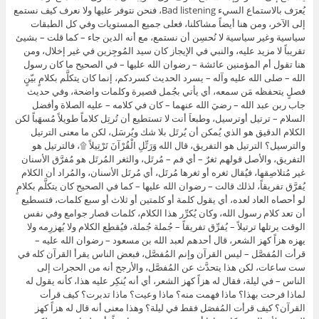
يُعرَف بالاستماع السيء Bad listening، فنحن نتوفر عليها ولا نعرف كيف نستمع
إلى الآخر، ومن هنا أيضاً مشاكلنا، فعلى جميع المستويات وفي كل الطبقات
سياسية وغير سياسية لا نُحسِن أن نستمع، مع أنه الدين جاء – كما قلت – بشيئ
تقريباً لا مزيد عليه، والنبي في الإيجاز كان سيد المُوجِزين في غير إخلال، ومن
هنا تقول أم المؤمنين عائشة – رضوان الله عليها – في الصحيح ما كان رسول
الله – صلى الله عليه وآله – يسرد الحديث كسردكم، إنما كان يتكلَّم بكلامٍ بيّنٍ
فصلٍ يتحفظه مَن سمعه، أي يأتي بجُمل قصيرة وكلمات واضحة، وفي حديث
جاب ربن عبد الله – رضيَ الله عنهما – كان في كلامه – عليه الصلاة وأفضل
السلام – ترتيل أوترسيل، وطبعاَ أنت لا تستطيع أن تُرتِل كلاماً طويلاً مُسهَباً لكن
الكلام الدقيق هو الذي يُمكن أن يُرتَل بلا شك ويُرسَل، لكن ما معنى الترتيل
والترسيل؟ الترتيل هو التفريق، قال الله وَرَتِّلِ الْقُرْآنَ تَرْتِيلاً ۩، فالترتيل هو
التفريق، والأصل قولهم ثغرٌ – أي فم – مُرتَل، والثغر المُرتَل هو مُفرَّق الأسنان
غير مُتلاصِقها، فيُقال ثغره أو ثغرها مُرتَل، أي مُرتَل الأسنان، والمُراد أن الكلام
يُفرَّق تفريقاً، لذلك قالت – رضوان الله عليها – كما في الصحيح كان يتكلَّم بكلامٍ
لو أحصاه العاد لعده، أي يقول كلمة أو كلمتين أو ثلاث أو سبع كلمات، فتسطيع
أن تعد كلام رسول الله، وكان يُكرِّر هذا الكلام، كلمات قصار جوامع وفي نفس
الوقت يرتلها ترتيلاً – يُفرِّق تفريقاً – جُملة جُملة، فيُقطِع الكلام ولا يُهزرِمه ولا
يهزه هزاً كهز الشعر، قال أحدهم لعبد الله بن مسعود – رضوان الله عليه –
قرأت المُفصَّل – ليس القرآن وإنم المُفصَّل، فبعض الناس يقرأ القرآن كله في
ست ساعات، لكن هذا يتحدَّث عن المُفصَّل، والأرجح أنه من الحجرات إلى
الناس – في ليلة، فقال له هزاً كهز الشعر، أي أنه يُنكِر عليه هذا، كأنه يقول له
لماذا فرحت بهذا؟ ماذا فهمت منه؟ ماذا وعيت؟ ماذا تدبرت؟ كيف قرأت
القرآن؟ كيف قرأت المُفصَل فقط في ليلة؟ وهذا معنى أنه قال له هزاً كهز