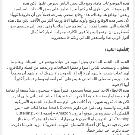
هذه الموضوعات هامة، ومع ذلك بعض الناس يعترض عليها، لكن هذه
الموضوعات في نظري أهم كثيراً من التعليق على بعض الأحداث السياسية
وبعض الوقائع هنا وهناك، هذه وقائع تمضي بسرعة فضلاً عن أن ظروفنا مُهيأة
لأن تجتر هذه الوقائع وتُنتِج وتُولِّد مثلها آلافاً وربما أكثر من الآلاف، لكن مثل هذه
الخُطب التي تنقصنا يُمكِن أن تُساهِم في إصلاحنا وفي رفعنا إلى مستوى نحن
مُضطرون أن نرتفع إليه وإلا فهى الكارثة وخراب الديار كما يُقال.
أقول قولي هذا وأستغفر الله لي ولكم فاستغفروه.
(الخُطبة الثانية)
الحمد لله، الحمد لله الذي يقبل التوبة عن عباده ويعفو عن السيئات ويعلم ما
تفعلون، ويستجيب للذين آمنوا وعملوا الصالحات ويزيدهم من فضله والكافرون
لهم عذاب شديد، وأشهد أن لا إله إلا الله وحده لا شريك له، وأشهد أن محمداً
عبده ورسوله، صلى الله تعالى عليه وعلى آله وأصحابه وسلم تسلمياً كثيراً.
أيها الإخوة:
هذه الأخطاء الأحد عشر طبعاً ستجدون كثيراً منها – ستجدون مثلاً سبعة أو ثمانية
أو خمسة أو أربعة – عند هذا المُدرِب أو عند هذا العالم النفساني وإلى آخره،
لكن هناك مُدرِبة شهيرة جداً كانت هى الرئيسة السابقة للجمعية الأمريكية
للتدريب والتنمية وهى ليزا جي داونز Lisa J. Downs عندها كتاب جيد – من
المُمكِن أن تشتروه من موقع أمازون Amazon – إسمه Listening Skills
Training، أي التدريب أو التمرن على مهارات الاستماع، وهو كتاب مُمتاز
حصرت فيه تقريباً كل أخطاء الاستماع المُهِمة، فتقريباً لا مزيد على ما ذكرت،
حيث ذكرت أحد عشر خطأً.