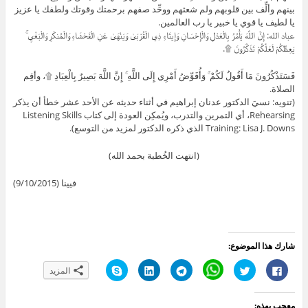
بينهم وألِّف بين قلوبهم ولم شعثهم ووحِّد صفهم برحمتك وقوتك ولطفك يا عزيز
يا لطيف يا قوي يا خبير يا رب العالمين.
عباد الله: إِنَّ اللَّهَ يَأْمُرُ بِالْعَدْلِ وَالْإِحْسَانِ وَإِيتَاءِ ذِي الْقُرْبَىٰ وَيَنْهَىٰ عَنِ الْفَحْشَاءِ وَالْمُنكَرِ وَالْبَغْيِ ۚ
يَعِظُكُمْ لَعَلَّكُمْ تَذَكَّرُونَ ۩.
فَسَتَذْكُرُونَ مَا أَقُولُ لَكُمْ ۚ وَأُفَوِّضُ أَمْرِي إِلَى اللَّهِ ۚ إِنَّ اللَّهَ بَصِيرٌ بِالْعِبَادِ ۩، وأقِم
الصلاة.
(تنويه: نسيَ الدكتور عدنان إبراهيم في أثناء حديثه عن الأحد عشر خطأ أن يذكر
Rehearsing، أي التمرين والتدرب، ويُمكِن العودة إلى كتاب Listening Skills
Training: Lisa J. Downs الذي ذكره الدكتور لمزيد من التوسع).
(انتهت الخُطبة بحمد الله)
فيينا (9/10/2015)
شارك هذا الموضوع:
ا
ا
C
ا
ا
ا
المزيد
ن
ض
l
ن
ض
ن
ق
غ
i
ق
غ
ق
ر
ط
c
ر
ط
ر
ل
ل
k
ل
ل
ل
معجب بهذه: