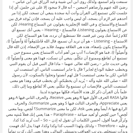
سمعت ولم استمع، ولذلك روى ابن أبي شيبة وعبد الرزاق عن ابن عباس –
رضيَ الله عنهم وأرضاهم أجمعين – أنه قال لا سجود إلا على مَن جلسَ، أي إذا
جلست لكي تستمع إلى القرآن وأتت آية سجدة ينبغي أن تسجد، لكن إذا مر
أحدهم غير لازِم أن يسجد، أي ليس واجب عليه أن يسجد، فإذن يُوجَد فرق بين
السماع والاستماع، و في اللغة الإنجليزية يقولون عن السماع Hearing، لكن
عن الاستماع يقولون Listening، فالسماع – Hearing – يعني أنك تسمع أي
كلام رُغماً عنك ومن غير قصد، فلا تستطيع أن ترده، هذا هو السماع، لكن
الاستماع – Listening – هو أن تريد أن تسمع، قال الله فَاسْتَمِعُواْ لَهُ وَأَنصِتُواْ ۩،
والاستماع يكون بإصغاء، هذه هى العلاقة بينهما، فلابد من الإصغاء، إذن الله قال
وَأَنصِتُواْ ۩، فما هو الإنصات؟ أدب من أهم آداب الاستماع يعني ممنوع حين
تستمع أن تُقاطِع وممنوع أن تتكلَّم، ينبغي أن تسكت، فهذا هو معنى وَأَنصِتُواْ ۩،
وفي حديث جابر – رضيَ الله تعالى عنهما – ماذا قال النبي قبل أن يقوم النبي
ويخطب خطبة الوداع لجابر؟ قال يا جابر استنصت الناس، أي استنصت لي
الناس، لكن ما معنى استنصت؟ قل لهم أنصتوا وتحلوا بالسكوت، لأن رسول
الله – صلى الله عليه وآله – يُريد أن يخطبكم، أي يخطب فيكم، وهذا هو معنى
استنصت الناس. فالإنصات أن تستمع ولا تتكلَّم، يعني ألا تُقاطِع وما إلى ذلك،
علماً بأن القرآن ذكر كل هذه الأشياء، فكلها موجودة لدينا.
قالوا RASA الحرف الأول فيها R وهو يعني Receive، والحرف الثاني فيها A وهو
يعني Appreciate، والحرف الثالث فيها S وهو يعني Summarize، والحرف
الرابع فيها A أيضاً وهو يعني Ask، لكن ما معنى Summarize؟ لَخِص، وما معنى
لَخِص؟ حين تُلخِص أو تُعيد صياغة – Paraphrase – هذا يعني إنك فعلاً مُنتبِه معي
وتُركِّز فيما أقول، أحسن الكلمات أن تقول له إذن – So – أنت تُريد كذا كذا،
وعليه – Therefore – ولذلك ولهذا السبب كذا وكذا وكذا، فهذا يدل أنك فهمت
وبدأت تستخلص وترتب العواقب وتستتلي التوالي، وهذا يعني أنك ركزت تماماً