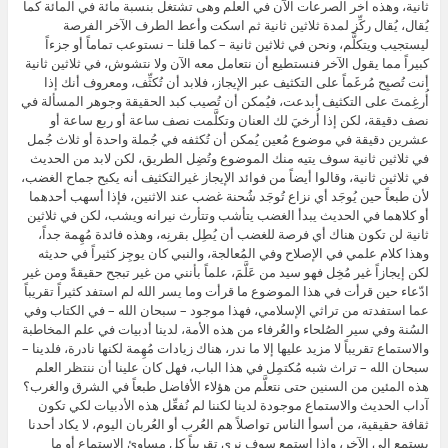
ثانية، وهذه آخر الصرعات الآن في العلم وهى تشتغل بنسبة مائة في المائة كما
يُقال، يُقال ركِّز لمدة ثلاثين ثانية ثم اسكت وأعط الطرف الآخر الفرصة
ليستجيب ويتكلَّم، ونحن في ثلاثين ثانية – كما قلنا – نستوعب تماماً أو جزءاً
كبيراً مما يقول الآخر فنستطيع أن نتعامل معه الآن ولا نتشوش، في ثلاثين ثانية
أنت تُصبِح مُرغَماً على التكثيف عبر الإيجاز، فلابد أن تُكثِّف، ومعروف أنك إذا
أُرغِمتَ على التكثيف أبدعت، فيُمكن أن تُصيب كبد الحقيقة وجوهر المسألة في
نصف دقيقة، لكن إذا أُرخيَ لك العنان وتكلَّمت نصف ساعة أو ربع ساعة أو
عشرين دقيقة في موضوع مُعين يُمكن أن تُكثفه في جُملة واحدة أو ثلاث جُمل
في ثلاثين ثانية سوف يتيه منك الموضوع وتُضِل الطريق، لكن لابد من الحديث
في ثلاثين ثانية، وقالوا أيضاً من فوائد الإيجاز غيرالتكثيف أنه يكبح جماح الغضب،
لأن طبعاً حين يُوجَد أي نزاع تُوجَد شُحنة غضب عند الاثنين، فإذا أسهب أحدهما
أو كلاهما في الحديث يبدأ الغضب يتأشب وتتأرث نيرانه ويشب، لكن في ثلاثين
ثانية لن تكون هناك أي فرصة للغضب أن يُطِل بقرنِه، وهذه فائدة مُهِمة جداً،
وهذا كلام علمي في الإصلاح وفي المُعالجة، والنبي كان يوجِز كثيراً في حديثه
لكن إيجازاً غير مُخِل فهو سيد من عَلَّمَ، علماً بأنني من غير تبجح حقيقةً ومن غير
ادّعاء حين قرأت في هذا الموضوع ما قرأت وما يسر الله لم استفد كثيراً تقريباً
عما استفدته من تراثي الإسلامي، فهذا موجود – سبحان الله – في الكتاب وفي
السُنة وفي سير الصُلحاء والعُرفاء من هذه الأمة، لدينا أدبيات في علم المخاطبة
والاستماع تقريباً لا مزيد عليها إلا ما ندر، هناك زيادات مُهِمة لكنها نادرة، فلدينا –
سبحان الله – تراث شبه مُكتمِل في هذا الباب، فهل كان علينا أن ننتظر العلم
هذه المئين من السنين حتى نتعلَّم من هؤلاء الأفاضل طبعاً في الشرق والغرب؟
آداب الحديث والاستماع موجودة لدينا لكننا لم نُفعِّل هذه الأدبيات لكي تكون
ثقافة حقيقية، من أسوأ الناس تواصلاً هم العُرب أو العُربان اليوم، لا يكاد أحدنا
يستمع إلى الآخر، وإذا استمع سوف نرى تقريباً كل مساوئ الاستماع أو ما