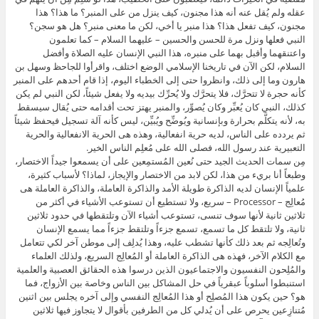
عقله ولم يُقل عنه أنه هذا مجنون، كيف ينزل من على المنبر؟ ما هذا؟ هذا
مجنون، كيف تفعل هذا؟ هذا منبر يا أخي، لكن ما معنى منبر؟ هل هو سجن؟
النبي فعلها ونزل مرة للحسن والحسين – عليهما السلام – كما تعلمون
واعتنقهما وأقبل بهما على منبره، هذا النبي الإنسان عليه الصلاة وأفضل
السلام، لكن الآن في تاريخنا الإسلامي الوضع اختلف، واقرأوا للجاحظ وسهل بن
هارون وما إلى ذلك، وانظروا حتى إلى الخطباء اليوم، إذا قام أحدهم على المنبر
كأنه حجرة لا تتحرَّك، فلا يتحرَّك ولا يُحرِّك بيديه ولا يفعل شيئاً، لكن النبي لم يكن
كذلك، النبي كان يُعبِّر وكان يُصوِّر، والمنبر يهتز تحت أقدامه حتى يُقال سيسقط
به، لأنه يتكلَّم بحرارة وبإنسانية ويُوضِّح ويُبيِّن، ليس كأنه آلة تسجيل فيحفظ شيئاً
ثم يردده على الناس، لديه حرية انفعالية، وهذه هى الحرية الانفعالية والحرية
التعبيرية عند رسول الله، فصلى الله على مُعلِم الناس الخير.
مِن سمات الحديث الجيد حتى نُعين المُستمِعين على أن يسمعوا جيداً الاختصار،
وطبعاً أنا بريء من هذا، لكن لابد من الاختصار والإيجاز، لماذا؟ لأسباب كثيرة،
علمياً الإنسان لديه الذاكرة طويلة الأمد والذاكرة العاملة، والذاكرة العاملة هى
مُعالِج – Processor – سريع، ولا تستطيع أن تستوعب الأشياء في أكثر من
ثلاثين ثانية لأنها سوف تنسى، تستوعب أشياء الآن وتلتقطها في حدود ثلاثين
ثانية، ولا تلتقط كل ما تسمع، تسمع جزءاً وتلتقط جزءاً مما يسمع الإنسان
وتُعالِجه ثم بعد ذلك كأنها تشطب عليه، وهذا يُدلِف إلى موطن آخر لكي تتعامل
مع الكلام الآخر، فهذه هى الذاكرة العاملة أو المُعالِج السريع، ولذلك العلماء
والمُلِحون النفسيون والاجتماعيون الذين درسوا هذه الحقائق العصبية والعلمية
استنبطوا أسلوباً عبقرياً في حل المشاكل بين الناس وخاصة بين الأزواج، فما
هو؟ حين يكون هذا المُصلِح أو هذا المُعالِج النفسي وإلى آخره يجلس بين اثنين
مُتنازِعين يحرص على أن يُدلي كل من الطرفين بأقوال لا يتجاوز فيها ثلاثين