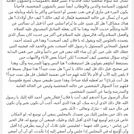
تسأل عنه سؤالاً شخصياً أيضاً، فالدنيا لا تسير فقط بالعموميات والشؤون العامة
كشؤون السياسة والدين والأوطان، أيضاً تسير بالشؤون الشخصية، فأحياناً
يكون المرء في مأزق أو في تعب نفسي أو اجتماعي وأكثر ما يأمله ويتأمله من
غيره أن يُسأل عن حالته الشخصية فيُقال له كيف حالك؟ كيف حال أولادك؟ هل
هناك مشاكل؟ هل كل شيئ على ما يُرام؟سلني عني أنا قبل أن تسألني عن
الأمة وتتكلَّم حديث الأمة، وهذا ما كان يفعله الصادق المصدوق عليه الصلاة
وأفضل السلام وآله، فالرسول عليه السلام في أكثر من حديث كان يسأل الذي
يتعمده بالجلوس إليه ويقول له يا فلان كيف أصبحت؟ وهذا في مُسنَد أحمد،
فيقول الصحابي المسئول يا رسول الله أصبحت بخيرٍ والحمد لله، فيجيبه النبي
جعلك الله على خير، أي إن شاء الله تبقى في خير دائماً وعلى خير، ففي البداية
يُوجَد سؤال شخصي كيف أصبحت؟ لكن أحياناً بعض الآباء والأمهات حين
يستيقظ أبناؤهم يقولون هل استيقظت؟ هيا البس وتهيأ للمدرسة وكُل، وهذا
غير صحيح، قبل ذلك قل كيف حالك يا بُني؟ هل نمت جيداً؟ هذا سؤال بسيط قد
لا يلقي إليه الأب أو الأم بالاً لكنه مُهِم جداً في نفسية الطفل، قل هل نمت جيداً؟
هل أنت مُرتاح؟ ثم تُعطيه قُبلة صباحاً، وهذا شيئ طبيعي سوف يُصبِح طقوسياً،
فمُهِم جداً السؤال الشخصي عن حالته الشخصية وليس عن الحالة العامة
والمدرسة وإنما عن الشيئ الشخصي.
سأل الرسول مرةً أحدهم كيف أنت يا فلان؟ فقال بخيرٍ، أحمد الله إليك يا رسول
الله، قال ذلك الذي أردته منك، أي هذا الذي أُحبه، أُحِب أن تكون بخير وأن تكون
في حال حمد لله – تبارك وتعالى – لأنك بخير.
بعد ذلك حين يجلس إليك من تعمدك بالمجلس ينبغي أن توسع له، لو المكان
غاص مُزدحِم أوسِع لهذا الذي أقبل إليك وعليك، فينبغي أن توسِع له، قال الحبر
ابن عباس – رضيَ الله عنهما – لجليسي علىّ ثلاثٌ، أن أَرميه بطَرفي إذا أقبل
وأن أُوِّسعَ له في الَمجلس إذا جلس وأن أصغي إليه إذا تحَّدث، أي أن أن أصغي