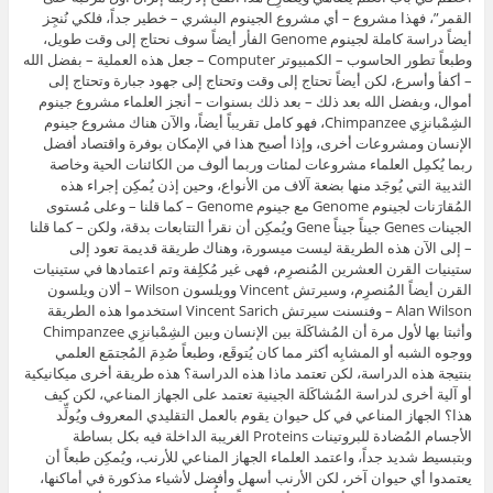
القمر”، فهذا مشروع – أي مشروع الجينوم البشري – خطير جداً، فلكي نُنجِز
أيضاً دراسة كاملة لجينوم Genome الفأر أيضاً سوف نحتاج إلى وقت طويل،
وطبعاً تطور الحاسوب – الكمبيوتر Computer – جعل هذه العملية – بفضل الله
– أكفأ وأسرع، لكن أيضاً تحتاج إلى وقت وتحتاج إلى جهود جبارة وتحتاج إلى
أموال، وبفضل الله بعد ذلك – بعد ذلك بسنوات – أنجز العلماء مشروع جينوم
الشِمْبانزِي Chimpanzee، فهو كامل تقريباً أيضاً، والآن هناك مشروع جينوم
الإنسان ومشروعات أخرى، وإذا أصبح هذا في الإمكان بوفرة واقتصاد أفضل
ربما يُكمِل العلماء مشروعات لمئات وربما ألوف من الكائنات الحية وخاصة
الثديية التي يُوجَد منها بضعة آلاف من الأنواع، وحين إذن يُمكِن إجراء هذه
المُقارَنات لجينوم Genome مع جينوم Genome – كما قلنا – وعلى مُستوى
الجينات Genes جيناً جيناً Gene ويُمكِن أن نقرأ التتابعات بدقة، ولكن – كما قلنا
– إلى الآن هذه الطريقة ليست ميسورة، وهناك طريقة قديمة تعود إلى
ستينيات القرن العشرين المُنصرِم، فهى غير مُكلِفة وتم اعتمادها في ستينيات
القرن أيضاً المُنصرِم، وسيرتش Vincent وويلسون Wilson – ألان ويلسون
Alan Wilson – وفنسنت سيرتش Vincent Sarich استخدموا هذه الطريقة
وأثبتا بها لأول مرة أن المُشاكَلة بين الإنسان وبين الشِمْبانزِي Chimpanzee
ووجوه الشبه أو المشابِه أكثر مما كان يُتوقَع، وطبعاً صُدِمَ المُجتمَع العلمي
بنتيجة هذه الدراسة، لكن تعتمد ماذا هذه الدراسة؟ هذه طريقة أخرى ميكانيكية
أو آلية أخرى لدراسة المُشاكَلة الجينية تعتمد على الجهاز المناعي، لكن كيف
هذا؟ الجهاز المناعي في كل حيوان يقوم بالعمل التقليدي المعروف ويُولِّد
الأجسام المُضادة للبروتينات Proteins الغريبة الداخلة فيه بكل بساطة
وبتبسيط شديد جداً، واعتمد العلماء الجهاز المناعي للأرنب، ويُمكِن طبعاً أن
يعتمدوا أي حيوان آخر، لكن الأرنب أسهل وأفضل لأشياء مذكورة في أماكنها،