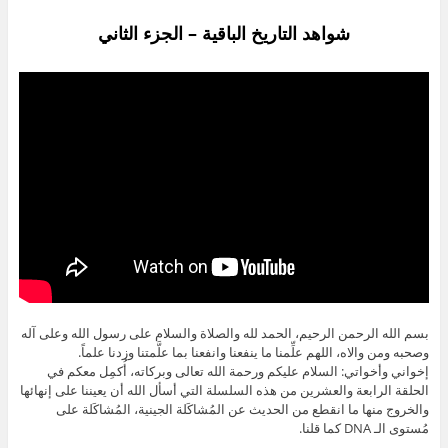
شواهد التاريخ الباقية – الجزء الثاني
بسم الله الرحمن الرحيم، الحمد لله والصلاة والسلام على رسول الله وعلى آله
وصحبه ومن والاه، اللهم علِّمنا ما ينفعنا وانفعنا بما علَّمتنا وزدنا علماً.
إخواني وأخواتي: السلام عليكم ورحمة الله تعالى وبركاته، أُكمِل معكم في
الحلقة الرابعة والعشرين من هذه السلسلة التي أسأل الله أن يعيننا على إنهائها
والخروج منها ما انقطع من الحديث عن المُشاكَلة الجينية، المُشاكَلة على
مُستوى الـ DNA كما قلنا.