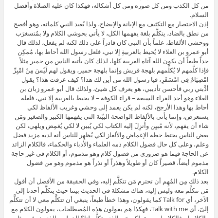
من كل الكذب ومن كل صوره ومن كل أشكاله، فهكذا كان عليه الصلاة وأفضل
السلام.
إذن الاختصار مع التكثيف مع الإبانة والإيضاح، ولذا يُعيد النبي كلماته، وهو أفصح
من نطق بالضاد، يتكلَّم بلغة يفهمها الكل، لا يأتي بحوشي الكلام ولا بمُتسغرَب
ووحشي الألفاظ، علماً بأن النبي كان قادراً على ذلك لكنه لم يفعل، لذلك قال
أبو عمرو بن العلاء لا يُحيط بالعربيةِ إلا نبي، فلعل رسول الله أحاط بها، مُمكِن
جداً طبعاً أن يكون الله آتاه العربية كلها، لذلك كان يأتيه الناس من حمير مثلاً
فإذا كلَّمهم لا يُكلِّمهم بلهجة قريش وإنما بلهجة حمير، ويقول لهم لَيْسَ مِنْ امْبِرِّ
امْصِيَامُ فِي امْسَفَرِ، فيا رسول الله من أين لك هذا؟ كيف عرفت هذا؟ يقول
أدَّبني ربي فأحسن تأديبي، هو يعرف كل شيئ، ولذلك قال أبو عمرو زبان بن
العلاء وهو أحد القراء السبعة – قراء الكوفة – لا يحيط بالعربية إلا نبي، فلعله
أحاط بها وهذا الأرجح، لكنه لم يكن يعمد إلى وحشي وغريب الألفاظ لكي
يستعرض، وإنما يأتي بالألفاظ الواضحة البيّنة التي يفهمها الكبير والصغير ومَن
شاء أن يفهم، لأنه مُبيِن وأُنزِلَ إليه الكتاب لكي يُبين لا لكي يُغمِض ويلهي، لكن
بعض الناس يختط خطة الإغماض والألغاز لكي يُظهِر للناس أنه لديه مزيد فضل
وعلم، وعلى كل حال فضول الكلام ذمه العلماء والأدباء والحكماء، فالكلام الزائد
عن الحاجة فيما هو ضروري من فضول كلام وهو مذموم، أو الكلام في غير حاجة
مذموم أيضاً، قصيراً كان أو طويلاً وهذراً أو نذراً هو مذموم وهو من فضول
الكلام.
بعد ذلك مِن المُهِم أن تحترم مَن تتكلَّم إليه، وفي الحقيقة من الأفضل أن أقول
مَن تتكلَّم معه وليس إليه، هناك مشكلة في الحديث بيننا حيث يتكلَّم أحدنا إلى
الآخر، أي Talk for كما يقولون، وهذا خطأ طبعاً، ينبغي أن تتكلَّم معي لا أن تتكلَّم
إلىّ، أي Talk with me، فهكذا هم يقولون هذه المُصطلحات، يقولون الكلام مع
والكلام لـ، فالكلام لـ سيء، لكن مَن الذي يتكلَّم لنا؟ الخطيب الذي هو في مثل