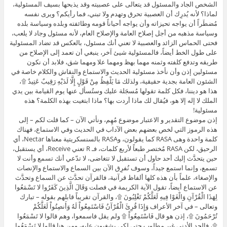
الشخص الجاد والمسئول قد يتعالى على عصبيته وقد يذبحها بسيف المسئولية،
لماذا؟ لأنه يُدرِك أن العصبية تحرق وتهدم ولا تبني، فما رأيكم؟ ويرى نفسه
مُضطَراً أن يواجه تحيزاته وأن يواجه أحياناً قومه وطائفته وبلده وسياسة بلده
وسياسة مذهبه من أجل إصلاح العامة والإصلاح العام، لأنه مسئول وجاد لا يلعب،
فحتى الحماس الزائد والعصبية لا تعني أنك مسئول، بالعكس قد تضاد المسئولية
على طول الخط أيضاً، فالمسئولية شيئ آخر، ينبغي أن تعمد إلى الإصلاح من
طريقه وتدفع كلفته وثمنه مهما بهظ ومهما علا ومهما شق، فلابد أن نكون
مسئولين إذن وأن نأخذ مسئولية الحديث والاستماع والنقاش والكلام خاصة في
الشئون العامة بجدية حقيقية، ولذلك مَا يَلْفِظُ مِنْ قَوْلٍ إِلَّا لَدَيْهِ رَقِيبٌ عَتِيدٌ ۩،
هذا هو ديننا، فكل كلمة تقولها مُسجَلة عليك وستُسأل عنها يوم القيامة بين يدي
الملك لا إله إلا هو، فيُقال لك ماذا أردت بها؟ ماذا ابتغيت بهذه الكلمة؟ هذه
مسئولية!
إذن موضوع التقدير و الاعتبار موضوع مُهِم، ونأتي الآن – كما قلت لكم – إلى
هذه الرموز التي لخص بعضهم بعض الآداب في الحديث وفي الاستماع، فهناك
كلمة واحدة وهى RASA كما يقولون، وRASA بالسنسكريتية معناها Nectar، أي
الرحيق، لكن RASA مُختصر طبعاً لأربع كلمات، فـ R تعني Receive، أي يستقبل،
حين يتحدَّث إليك أحد حاول أن تستقبل لا تتغاضى، لا تدّعي أنك تسمع وأنت لا
تسمع، وإنما استمع جيداً، وسوف نُفرِق الآن بين السماع والاستماع والإنصات
والإصغاء، علماً بأن هذه كلها ألفاظ قرآنية، فالقرآن تحدَّث عن السماع وتحدَّث
عن الاستماع أيضاً، تقول الآية الكريمة في فصلت وَقَالَ الَّذِينَ كَفَرُوا لا تَسْمَعُوا
لِهَذَا الْقُرْآنِ وَالْغَوْا فِيهِ لَعَلَّكُمْ تَغْلِبُونَ ۩، والقرآن تقريباً قابلهم بقوله – تبارك
وتعالى – في آخر الأعراف وَإِذَا قُرِئَ الْقُرْآنُ فَاسْتَمِعُواْ لَهُ وَأَنصِتُواْ لَعَلَّكُمْ
تُرْحَمُونَ ۩، إذن هو قال فَاسْتَمِعُواْ ۩ ولم يقل فاسمعوا، وهم قالوا لا تَسْمَعُوا
۩، فالحد الأدنى غير مطلوب حتى لكي يشغبون عليه، ومن هنا قالوا لا تَسْمَعُوا