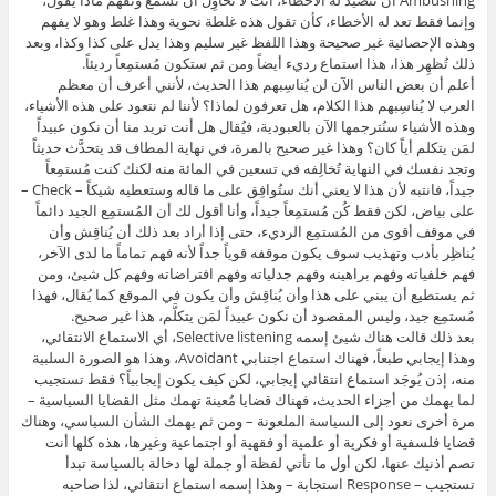
Ambushing أن تتصيد له الأخطاء، أنت لا تُحاوِل أن تسمع وتفهم ماذا يقول،
وإنما فقط تعد له الأخطاء، كأن تقول هذه غلطة نحوية وهذا غلط وهو لا يفهم
وهذه الإحصائية غير صحيحة وهذا اللفظ غير سليم وهذا يدل على كذا وكذا، وبعد
ذلك تُظهِر هذا، هذا استماع رديء أيضاً ومن ثم ستكون مُستمِعاً رديئاً.
أعلم أن بعض الناس الآن لن يُناسِبهم هذا الحديث، لأنني أعرف أن معظم
العرب لا يُناسِبهم هذا الكلام، هل تعرفون لماذا؟ لأننا لم نتعود على هذه الأشياء،
وهذه الأشياء سنُترجمها الآن بالعبودية، فيُقال هل أنت تريد منا أن نكون عبيداً
لمَن يتكلم أياً كان؟ وهذا غير صحيح بالمرة، في نهاية المطاف قد يتحدَّث حديثاً
وتجد نفسك في النهاية تُخالِفه في تسعين في المائة منه لكنك كنت مُستمِعاً
جيداً، فانتبه لأن هذا لا يعني أنك ستُوافِق على ما قاله وستعطيه شيكاً – Check –
على بياض، لكن فقط كُن مُستمِعاً جيداً، وأنا أقول لك أن المُستمِع الجيد دائماً
في موقف أقوى من المُستمِع الرديء، حتى إذا أراد بعد ذلك أن يُناقِش وأن
يُناظِر بأدب وتهذيب سوف يكون موقفه قوياً جداً لأنه فهم تماماً ما لدى الآخر،
فهم خلفياته وفهم براهينه وفهم جدلياته وفهم افتراضاته وفهم كل شيئ، ومن
ثم يستطيع أن يبني على هذا وأن يُناقِش وأن يكون في الموقع كما يُقال، فهذا
مُستمِع جيد، وليس المقصود أن نكون عبيداً لمَن يتكلَّم، هذا غير صحيح.
بعد ذلك قالت هناك شيئ إسمه Selective listening، أي الاستماع الانتقائي،
وهذا إيجابي طبعاً، فهناك استماع اجتنابي Avoidant، وهذا هو الصورة السلبية
منه، إذن يُوجَد استماع انتقائي إيجابي، لكن كيف يكون إيجابياً؟ فقط تستجيب
لما يهمك من أجزاء الحديث، فهناك قضايا مُعينة تهمك مثل القضايا السياسية –
مرة أخرى نعود إلى السياسة الملعونة – ومن ثم يهمك الشأن السياسي، وهناك
قضايا فلسفية أو فكرية أو علمية أو فقهية أو اجتماعية وغيرها، هذه كلها أنت
تصم أذنيك عنها، لكن أول ما تأتي لفظة أو جملة لها دخالة بالسياسة تبدأ
تستجيب – Response استجابة – وهذا إسمه استماع انتقائي، لذا صاحبه