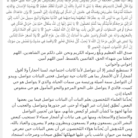
وَإِذْ قَالَ لُقْمَانُ لِابْنِهِ وَهُوَ يَعِظُهُ يَا بُنَيَّ لا تُشْرِكْ بِاللَّهِ إِنَّ الشِّرْكَ لَظُلْمٌ عَظِيمٌ ۩ وَوَصَّيْنَا الإِنسَانَ بِوَالِدَيْهِ
حَمَلَتْهُ أُمُّهُ وَهْنًا عَلَى وَهْنٍ وَفِصَالُهُ فِي عَامَيْنِ أَنِ اشْكُرْ لِي وَلِوَالِدَيْكَ إِلَيَّ الْمَصِيرُ ۩ وَإِن جَاهَدَاكَ عَلَى
أَن تُشْرِكَ بِي مَا لَيْسَ لَكَ بِهِ عِلْمٌ فَلا تُطِعْهُمَا وَصَاحِبْهُمَا فِي الدُّنْيَا مَعْرُوفًا وَاتَّبِعْ سَبِيلَ مَنْ أَنَابَ إِلَيَّ
ثُمَّ إِلَيَّ مَرْجِعُكُمْ فَأُنَبِّئُكُم بِمَا كُنتُمْ تَعْمَلُونَ ۩ يَا بُنَيَّ إِنَّهَا إِن تَكُ مِثْقَالَ حَبَّةٍ مِّنْ خَرْدَلٍ فَتَكُن فِي
صَخْرَةٍ أَوْ فِي السَّمَاوَاتِ أَوْ فِي الأَرْضِ يَأْتِ بِهَا اللَّهُ إِنَّ اللَّهَ لَطِيفٌ خَبِيرٌ ۩ يَا بُنَيَّ أَقِمِ الصَّلاةَ وَأْمُرْ
بِالْمَعْرُوفِ وَانْهَ عَنِ الْمُنكَرِ وَاصْبِرْ عَلَى مَا أَصَابَكَ إِنَّ ذَلِكَ مِنْ عَزْمِ الأُمُورِ ۩ وَلا تُصَعِّرْ خَدَّكَ لِلنَّاسِ
وَلا تَمْشِ فِي الأَرْضِ مَرَحًا إِنَّ اللَّهَ لا يُحِبُّ كُلَّ مُخْتَالٍ فَخُورٍ ۩ وَاقْصِدْ فِي مَشْيِكَ وَاغْضُضْ مِن صَوْتِكَ
إِنَّ أَنكَرَ الأَصْوَاتِ لَصَوْتُ الْحَمِيرِ ۩
صدق الله العظيم وبلَّغ رسوله الكريم ونحن على ذلكم من الشاهدين، اللهم
اجعلنا من شهداء الحق، القائمين بالقسط. آمين اللهم آمين.
إخواني وأخواتي:
لا نستطيع كبشر إلا أن نتواصل لأننا كائنات اجتماعية، لسنا أحجاراً ولا أقول
أشجاراً، لأن الأشجار بما هى كائنات حية تتواصل، فحتى النباتات تتواصل، ويبدو
أن التواصل سمة أصيلة ورئيسة من سمات الحياة، والذي لا يتواصل هو حي
كميت، فالذي لا يتواصل على النحو المرجو والنحو المأمول هو حي منقوص
الحياة إذن.
يُحدِّثنا العلماء المُختصون بعلم النبات أن النباتات تتواصل فيما بين بعضها
البعض، تُطلِق إشارات عبر الهواء أو حتى عبر جذورها وتتواصل، والعجيب أن
شأنها لجهةٍ ما كشأن البشر أو كبعض شأنهم، منها مَن تُحسِن التواصل
والاستماع والاستجابة، ومنها مَن هى نباتات أو أشجار صماء لا تستجيب كبعض
البشر الذين يسمعون وهم لا يسمعون وينظرون وهم لا يبصرون والعياذ بالله،
ومن المُدهِش أن يُحدِّثنا هؤلاء المُختصون عن أن بعض النباتات حين تتعرض
لهجمة من حيوانٍ عاشب يأتي عليها فيهلكها تُطلِق صيحات وصرخات استنجاد