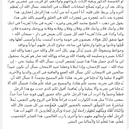
أو الخمسة الذكور وبقية الإناث بأزواجهم وأولادهم، أي قريب من عشرين نفراً،
وذلك بعد أن تركوه يُصحِّح امتحانات الطلّاب في الجامعة، نسأل الله أن يُعظِم
أجره وأن يربط على قلبه، أنا أعتبره آية من آيات، هذا الرجل إعجازي، هذا
مُعجِزة بحد ذاته، مُعجِزة من مُعجِزات الله في الخلق وأُقسِم بالله على هذا،
يقول مَن ذهب – الشيخ محمد العريفي وغيره – يُعزيه في ماذا يُعزيه؟ في ابنك
فلان وابنك فلان وابنك فلان وفلان وفلان وفلانة وفلانة وزوجتك وحفيدة فلان
وكذا وكذا، في ماذا تُعزيه؟ فقد كل شيئ، كان يعيش في دار – سبحان الله –
فيها شقق لكل هؤلاء، يعيشون في حومة واحدة أمست يباباً وأمسى أهلها وقد
قُتِلوا وغابوا ورحلوا وارتحلوا في ساعة، تتناوح الديار عليهم أبواباً ونوافذ
وحوائط وسقوفاً، كل شيئ يُذكِّر بهم، بكل أحد، قال والله حين ذهبنا والله لقد
أبكانا بصبره وتسليمه لله وقضاء الله ورضائه ووالله لقد صار هو يُعزينا، ستقول
لي ما الذي حصل هنا؟ هذا شيئ يُقشعِر البدن، نسأل الله ألا يبتلينا، نحن – إن
شاء الله – عبيد الإحسان، وإذا ابتلانا وجعلنا عبيد الامتحان نسأل أن نكون عبيداً
صالحين في الامتحان، لكن نسأل الله العفو والعافية في الدين والدنيا والآخرة،
اللهم لا تبتلينا ولا تُدخِلنا في تجربة، هكذا علَّم المسيح محمداً، لا تسأل الله أن
يُدخِلك في تجربة، محمد علَّم هكذا، والمسيح من قبله علَّم هكذا، فنسأل الله ألا
يُدخِلنا في تجربة وألا يبتلينا وأن يُعافينا، أقول لكم الذي حدث مع هذا الرجل
قطعاً وحتماً ولا أتردد أن هذا الرجل عاش حالة حضور إلهي قوية جداً جداً جداً،
بمعنى ماذا؟ مثل هذه الكوارث تُحدِث فراغاً هائلاً في الروح وفي النفس، يُملأ
مُباشَرةً عند المُوفَّق السعيد بالحضور الإلهي، فيُعوِّضه من كل شيئ، قال الله
وَآتَيْنَاهُ أَهْلَهُ وَمِثْلَهُم مَّعَهُمْ رَحْمَةً مِّنْ عِندِنَا وَذِكْرَىٰ لِلْعَابِدِينَ
۩، اللهم آت هذا
الرجل أهله وأمثالهم معهم دنيا وأُخرى يا رب العالمين، هذا الصابر المُحتسِب
مُعلِّم، هذا مُعلِّم لنا ولأمثالنا من البشر.