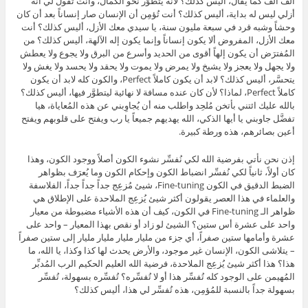
ألف ألف كما يُقال، أليس كذلك؟ لأنه يتطوَّر نحو الكمال، وأنت تقول لي أنه
أزلي ليس له بداية، أليس كذلك؟ أنت تُؤمِن أن الإنسان صار إنساناً بعد أن كان
وحشاً وشبه قرد في سبعة مليون سنة، يا سيدي معك الأزل، أليس كذلك؟ أنت
معك الأزل، المفروض ألا يكون إنساناً وإنما يكون إله الآلهة، أليس كذلك؟ من
المُفترَض أن يكون إلهاً أقوى من الحديد وأسرع من البرق ولا يجوع ولا يعطش
ولا يجهل ولا يعجز ولا يشيخ ولا يمرض ولا يموت ولا يحقد ولا يحسد ولا يغش ولا
يتحسَّر، أليس كذلك؟ لابد أن يكون كاملاً Perfect، والكون كله لابد أن يكون
كاملاً Perfect، لماذا؟ لأن كان عنده مسافة لا نهائية ليتطوَّر فيها، أليس كذلك؟
بالله عليك ائتني بأتخن مُلحِد واطلب منه أن يُجاوِبني عن هذه المُعاياة، هيا
تفضَّل جاوبني يا أيها الذكي، الله يهديهم جميعاً يا رب ويفتح على قلوبهم ويفتح
أعين بصائرهم، هذه ورطة كبيرة.
إذن نحن نأتي بفرضية الله لكي نُفسِّر نشوء الكون أصلاً ووجود الكون، وهذا
كان أولاً، ثانياً لكي نُفسِّر انضباط الكون وإحكام الكون وما يُعرَف بظواهر
الضبط الدقيق في الكون Fine-tuning، شيئ مُزعِج جداً جداً جداً، الفلاسفة
والعلماء في هذا العصر يقولون أكثر شيئ يُزعِج الملاحدة على الإطلاق هي
ظواهر الـ Fine-tuning في الكون، كيف أن هذه الأشياء مضبوطة من معيار
واحد على عشرة أس ستين؟ الشيئ لو زاد أو نقص بهذا المعيار – واحد على
عشرة وأمامها ستين صفراً، أي جزء من مليار مليار مليار مليار إلى ستين صفراً
– يتلاشى الكون، الإنسان غير موجود، والأرض يحدث لها كذا وكذا، يا الله، ما
هذا؟ هذا أكثر شيئ يُزعِج الملاحدة، فرضية الله العليم الحكيم الرب المُدبِّر
المُهيمن على الوجود كله تُفسِّر هذا أو لا تُفسِّره؟ تُفسِّره بسهولة، تُفسِّر
بسهولة جداً بالنسبة للمُؤمِن، هذه تُفسِّر لي هذا، أليس كذلك؟