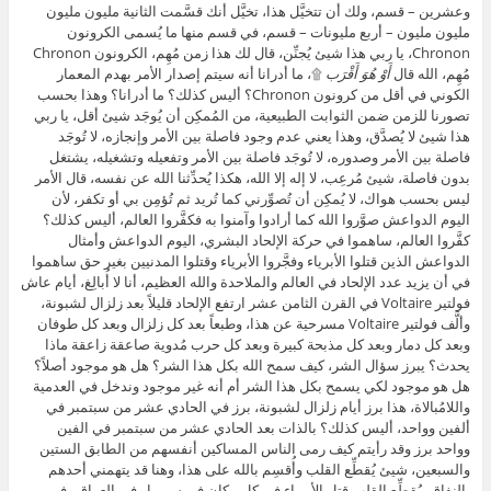
وعشرين – قسم، ولك أن تتخيَّل هذا، تخيَّل أنك قسَّمت الثانية مليون مليون
مليون مليون – أربع مليونات – قسم، في قسم منها ما يُسمى الكرونون
Chronon، يا ربي هذا شيئ يُجنِّن، قال لك هذا زمن مُهِم، الكرونون Chronon
مُهِم، الله قال
أَوْ هُوَ أَقْرَب
۩، ما أدرانا أنه سيتم إصدار الأمر بهدم المعمار
الكوني في أقل من كرونون Chronon؟ أليس كذلك؟ ما أدرانا؟ وهذا بحسب
تصورنا للزمن ضمن الثوابت الطبيعية، من المُمكِن أن يُوجَد شيئ أقل، يا ربي
هذا شيئ لا يُصدَّق، وهذا يعني عدم وجود فاصلة بين الأمر وإنجازه، لا تُوجَد
فاصلة بين الأمر وصدوره، لا تُوجَد فاصلة بين الأمر وتفعيله وتشغيله، يشتغل
بدون فاصلة، شيئ مُرعِب، لا إله إلا الله، هكذا يُحدِّثنا الله عن نفسه، قال الأمر
ليس بحسب هواك، لا يُمكِن أن تُصوِّرني كما تُريد ثم تُؤمِن بي أو تكفر، لأن
اليوم الدواعش صوَّروا الله كما أرادوا وآمنوا به فكفَّروا العالم، أليس كذلك؟
كفَّروا العالم، ساهموا في حركة الإلحاد البشري، اليوم الدواعش وأمثال
الدواعش الذين قتلوا الأبرياء وفجَّروا الأبرياء وقتلوا المدنيين بغير حق ساهموا
في أن يزيد عدد الإلحاد في العالم والملاحدة والله العظيم، أنا لا أُبالِغ، أيام عاش
فولتير Voltaire في القرن الثامن عشر ارتفع الإلحاد قليلاً بعد زلزال لشبونة،
وألَّف فولتير Voltaire مسرحية عن هذا، وطبعاً بعد كل زلزال وبعد كل طوفان
وبعد كل دمار وبعد كل مذبحة كبيرة وبعد كل حرب مُدوية صاعقة زاعقة ماذا
يحدث؟ يبرز سؤال الشر، كيف سمح الله بكل هذا الشر؟ هل هو موجود أصلاً؟
هل هو موجود لكي يسمح بكل هذا الشر أم أنه غير موجود وندخل في العدمية
واللامُبالاة، هذا برز أيام زلزال لشبونة، برز في الحادي عشر من سبتمبر في
ألفين وواحد، أليس كذلك؟ بالذات بعد الحادي عشر من سبتمبر في الفين
وواحد برز وقد رأيتم كيف رمى الناس المساكين أنفسهم من الطابق الستين
والسبعين، شيئ يُقطِّع القلب وأُقسِم بالله على هذا، وهنا قد يتهمني أحدهم
بالنفاق، يُقطِّع القلب قتل الأبرياء في كل مكان في سوريا وفي العراق وفي