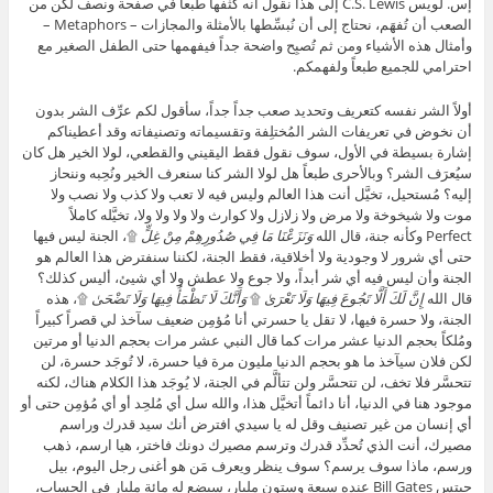
إس. لويس C.S. Lewis إلى هذا نقول أنه كثَّفها طبعاً في صفحة ونصف لكن من
الصعب أن تُفهَم، نحتاج إلى أن نُبسِّطها بالأمثلة والمجازات – Metaphors –
وأمثال هذه الأشياء ومن ثم تُصبِح واضحة جداً فيفهمها حتى الطفل الصغير مع
احترامي للجميع طبعاً ولفهمكم.
أولاً الشر نفسه كتعريف وتحديد صعب جداً جداً، سأقول لكم عرِّف الشر بدون
أن نخوض في تعريفات الشر المُختلِفة وتقسيماته وتصنيفاته وقد أعطيناكم
إشارة بسيطة في الأول، سوف نقول فقط اليقيني والقطعي، لولا الخير هل كان
سيُعرَف الشر؟ وبالأحرى طبعاً هل لولا الشر كنا سنعرف الخير ونُحِبه وننحاز
إليه؟ مُستحيل، تخيَّل أنت هذا العالم وليس فيه لا تعب ولا كذب ولا نصب ولا
موت ولا شيخوخة ولا مرض ولا زلازل ولا كوارث ولا ولا ولا ولا، تخيَّله كاملاً
Perfect وكأنه جنة، قال الله
وَنَزَعْنَا مَا فِي صُدُورِهِمْ مِنْ غِلٍّ
۩، الجنة ليس فيها
حتى أي شرور لا وجودية ولا أخلاقية، فقط الجنة، لكننا سنفترض هذا العالم هو
الجنة وأن ليس فيه أي شر أبداً، ولا جوع ولا عطش ولا أي شيئ، أليس كذلك؟
قال الله
إِنَّ لَكَ أَلَّا تَجُوعَ فِيهَا وَلَا تَعْرَىٰ
۩
وَأَنَّكَ لَا تَظْمَأُ فِيهَا وَلَا تَضْحَىٰ
۩، هذه
الجنة، ولا حسرة فيها، لا تقل يا حسرتي أنا مُؤمِن ضعيف سآخذ لي قصراً كبيراً
ومُلكاً بحجم الدنيا عشر مرات كما قال النبي عشر مرات بحجم الدنيا أو مرتين
لكن فلان سيآخذ ما هو بحجم الدنيا مليون مرة فيا حسرة، لا تُوجَد حسرة، لن
تتحسَّر فلا تخف، لن تتحسَّر ولن تتألَّم في الجنة، لا يُوجَد هذا الكلام هناك، لكنه
موجود هنا في الدنيا، أنا دائماً أتخيَّل هذا، والله سل أي مُلحِد أو أي مُؤمِن حتى أو
أي إنسان من غير تصنيف وقل له يا سيدي افترض أنك سيد قدرك وراسم
مصيرك، أنت الذي تُحدِّد قدرك وترسم مصيرك دونك فاختر، هيا ارسم، ذهب
ورسم، ماذا سوف يرسم؟ سوف ينظر ويعرف مَن هو أغنى رجل اليوم، بيل
جيتس Bill Gates عنده سبعة وستون مليار، سيضع له مائة مليار في الحساب،