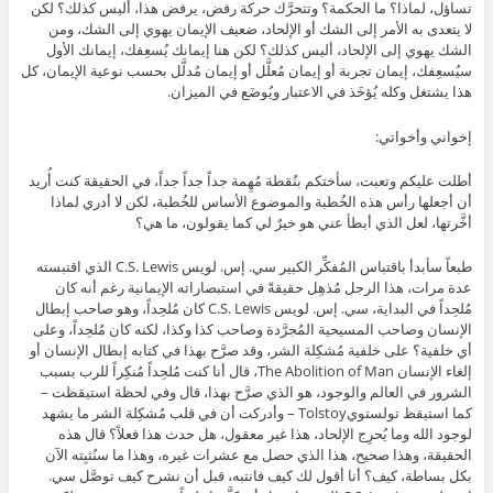
تساؤل، لماذا؟ ما الحكمة؟ وتتحرَّك حركة رفض، يرفض هذا، أليس كذلك؟ لكن
لا يتعدى به الأمر إلى الشك أو الإلحاد، ضعيف الإيمان يهوي إلى الشك، ومن
الشك يهوي إلى الإلحاد، أليس كذلك؟ لكن هنا إيمانك يُسعِفك، إيمانك الأول
سيُسعِفك، إيمان تجربة أو إيمان مُعلَّل أو إيمان مُدلَّل بحسب نوعية الإيمان، كل
هذا يشتغل وكله يُؤخَذ في الاعتبار ويُوضَع في الميزان.
إخواني وأخواتي:
أطلت عليكم وتعبت، سأختكم بنُقطة مُهِمة جداً جداً جداً، في الحقيقة كنت أُريد
أن أجعلها رأس هذه الخُطبة والموضوع الأساس للخُطبة، لكن لا أدري لماذا
أخَّرتها، لعل الذي أبطأ عني هو خيرٌ لي كما يقولون، ما هي؟
طبعاً سأبدأ باقتباس المُفكِّر الكبير سي. إس. لويس C.S. Lewis الذي اقتبسته
عدة مرات، هذا الرجل مُذهِل حقيقةً في استبصاراته الإيمانية رغم أنه كان
مُلحِداً في البداية، سي. إس. لويس C.S. Lewis كان مُلحِداً، وهو صاحب إبطال
الإنسان وصاحب المسيحية المُجرَّدة وصاحب كذا وكذا، لكنه كان مُلحِداً، وعلى
أي خلفية؟ على خلفية مُشكِلة الشر، وقد صرَّح بهذا في كتابه إبطال الإنسان أو
إلغاء الإنسان The Abolition of Man، قال أنا كنت مُلحِداً مُنكِراً للرب بسبب
الشرور في العالم والوجود، هو الذي صرَّح بهذا، قال وفي لحظة استيقظت –
كما استيقظ تولستويTolstoy – وأدركت أن في قلب مُشكِلة الشر ما يشهد
لوجود الله وما يُحرِج الإلحاد، هذا غير معقول، هل حدث هذا فعلاً؟ قال هذه
الحقيقة، وهذا صحيح، هذا الذي حصل مع عشرات غيره، وهذا ما سنُثبِته الآن
بكل بساطة، كيف؟ أنا أقول لك كيف فانتبه، قبل أن نشرح كيف توصَّل سي.