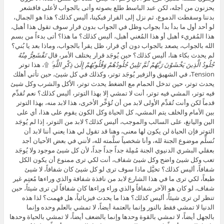
يحزنون من أجله، لكن عبد الباسط طلع بصوته وأتى بالجواب لأعلى فاقشعر
بدننا وسقطت الدموع، ثم نزل إلى القرار فبكينا، أليس كذلك؟ هذا هو الجمال،
لو أحد أول ما بدأ بدأ بجواب وظل في الجواب بدون قرار سوف تقول هذا أهبل،
هذا المُقريء أهبل أو هذا المُغني أهبل، أليس كذلك؟ ما هذا؟ أتى بدءاً من بسم
الله بالجواب، يصعد بالجواب دون أي قرار، ظل يقرأ بالجواب، وماذا بعد يا بُني؟
لم يحدث بكاء هنا، أليس كذلك؟ حين يُوجَد قرار يختلف الأمر، قال
تَقْشَعِرُّ مِنْهُ
جُلُودُ الَّذِينَ يَخْشَوْنَ رَبَّهُمْ ثُمَّ تَلِينُ جُلُودُهُمْ وَقُلُوبُهُمْ إِلَىٰ ذِكْرِ اللَّهِ ۚ
۩، هذا توتر
Tension، في الشهيق والزفير يُوجَد توتر، وكذلك في كل شيئ، حين تأتي أهلك
يحدث توتر، حين تدخل الحمام مع الضغط يحدث توتر، الأكل والشرب وكل شيئ
فيه توتر، المشي فيه توتر، أنت لا تمشي إلا بهذا التوتر، أليس كذلك؟ نعم تُقدِّم
قدماً لكن وأنت تُقدِّم الأولى لابد من أن تُؤخِّر الأخرى، هذا لابد منه، بهذا التوتر
بين الأمام والخلف يتم المشي، كل الحياة وكل الكون يقوم على هذا، أي على
الين واليانغ، على السالب والموجب، أليس كذلك؟ لابد من التوتر، إذا لم يُوجَد
التوتر فإن الحياة لن يكون لها معنى، وهنا قد تقول لي هذا يعني أننا لابد أن
نُسلِّم موضوع الجنة لله، وأنا شخصياً سلَّمته لله، لأنني في بعض الأحيان أجد
بعقلي البشري الدنيوي الجنة مُمِلة جداً جداً جداً، لأن كل شيئ موجود ولا يُوجَد
تعب وكل شيئ واضح وكل شيئ شفاف، أنت لكي ترى ممنوع أن يكون الكل
شفافاً، أليس كذلك؟ تخيَّل ماذا سوف ترى لو كل شيئ كان شفافاً، لا شيئ
طبعاً، لكي ترى ما في هذا الشارع لابد من نافذة شفافة والذي وراءها مُعتِم غير
شفاف، لو كان هو الآخر شفافاً والذي وراء وراءها كان شفافاً لن ترى شيئاً، حين
تنظر لن ترى شيئاً، أليس كذلك؟ هذا ما يحدث فيزيائياً، هل فهمت؟ لذا هذه
الدنيا لا تمشي فقط بالنور وإنما بالعتمة أيضاً، لا تمشي بالعلم وحده وإنما
بالجهل أيضاً، لا تمشي بالقوة وحدها وإنما بالضعف أيضاً، لا تمشي بالحياة وحدها