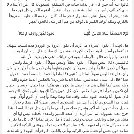
قالوا عنه أنه حين كان في بداية حياته في المملكة السعودية كان من الأغنياء، لا
دري كم ألف رأس من الماشية عنده، ومات فقيراً، أفقره الكرم، كل مَن حط
عنده ينحر له، يقول انحر باستمرار فنحر ما له، كان – رحمة الله عليه – معروفاً
بالكرم، ومثله يُوجَد الكثير بل يُوجَد مَن هم أكثر منه، فالجود يُفقِر.
لَوْلا المَشَقّةُ سَادَ النّاسُ كُلُّهُمُ الجُودُ يُفْقِرُ وَالإقدامُ قَتّالُ.
هل تُحِب أن تكون عنترة؟ هل تُريد أن تكون عروة بن الورد؟ هذه ليست سهلة،
قد تُقطَع رأسك، اذهب جرِّب لكن قد يفتحون لك بطنك، قال أُريد أن أذهب،
فذهب ولم يأت، قالوا للأرملة البقية في حياتك، ذهب هو بقيَت الأرملة،
فالمُتنبيء قال ليس سهلاً أن تكون بطلاً، وليس سهلاً أن تكون كريماً، وليس
سهلاً أن تكون عالماً، وليس سهلاً أن تكون مُقاوِماً وأن تكون قائداً وأن وأن وأن
وأن، قال هذا ليس سهلاً، لماذا يا مُتنبيء؟ لماذا يا أحمد – اسمه أحمد – تقول
هذا؟ قال كل شيئ عنده ثمن، لماذا الدنيا شريرة؟ بالعكس الدنيا حلوة والله،
وكله بمبي كما يُقال، هي من أجمل ما يكون، هو هكذا، هذا جمال الإنسان، جمال
أن نكون بشراً، افترض العكس الآن، كل شيئ يتهيَّأ لك ويتسنَّى بمُجرَّد التوجه،
كأن تقول أنا وقفت اليوم مثلما وقف هذا وهذا وهذا وأُحِب أن أقوم أُؤذِّن لهم،
لماذا هذا السعودي يُؤذِّن؟ هل هذا السعودي أحسن مني؟ أذَّن بمقام حجاز
جميل جداً، تقول الله أكبر وتخرج معك من أحلى ما يكون مثل عبد الباسط، هذا
خرج معك بسهولة، ثم أنني أُريد أن أصعد المنبر وانتقده بخُطبة ليس لها أي
مثيل من قبل، وبالفعل صعدت وقلت، لماذا؟ هل تعرف لماذا؟ لأن كل ما تقرأه
تحفظه وكل ما تقرأه تفهمه ولا تنساه ثم لا تتعب، تجلس وتثني الركبة لثلاثين
ساعة دون نعس أو تعب، تثني الركبة وتأتي بالكتب، كم قرأت اليوم؟ والله ثلاثة