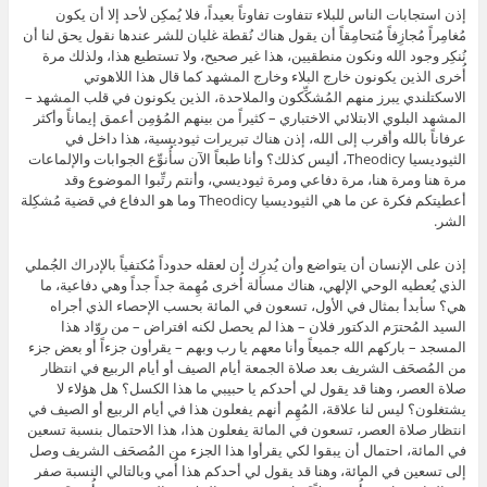
إذن استجابات الناس للبلاء تتفاوت تفاوتاً بعيداً، فلا يُمكِن لأحد إلا أن يكون
مُغامِراً مُجازِفاً مُتحامِقاً أن يقول هناك نُقطة غليان للشر عندها نقول يحق لنا أن
نُنكِر وجود الله ونكون منطقيين، هذا غير صحيح، ولا تستطيع هذا، ولذلك مرة
أُخرى الذين يكونون خارج البلاء وخارج المشهد كما قال هذا اللاهوتي
الاسكتلندي يبرز منهم المُشكِّكون والملاحدة، الذين يكونون في قلب المشهد –
المشهد البلوي الابتلائي الاختباري – كثيراً من بينهم المُؤمِن أعمق إيماناً وأكثر
عرفاناً بالله وأقرب إلى الله، إذن هناك تبريرات ثيوديسية، هذا داخل في
الثيوديسيا Theodicy، أليس كذلك؟ وأنا طبعاً الآن سأُنوِّع الجوابات والإلماعات
مرة هنا ومرة هنا، مرة دفاعي ومرة ثيوديسي، وأنتم رتِّبوا الموضوع وقد
أعطيتكم فكرة عن ما هي الثيوديسيا Theodicy وما هو الدفاع في قضية مُشكِلة
الشر.
إذن على الإنسان أن يتواضع وأن يُدرِك أن لعقله حدوداً مُكتفياً بالإدراك الجُملي
الذي يُعطيه الوحي الإلهي، هناك مسألة أُخرى مُهِمة جداً جداً وهي دفاعية، ما
هي؟ سأبدأ بمثال في الأول، تسعون في المائة بحسب الإحصاء الذي أجراه
السيد المُحترَم الدكتور فلان – هذا لم يحصل لكنه افتراض – من روّاد هذا
المسجد – باركهم الله جميعاً وأنا معهم يا رب وبهم – يقرأون جزءاً أو بعض جزء
من المُصحَف الشريف بعد صلاة الجمعة أيام الصيف أو أيام الربيع في انتظار
صلاة العصر، وهنا قد يقول لي أحدكم يا حبيبي ما هذا الكسل؟ هل هؤلاء لا
يشتغلون؟ ليس لنا علاقة، المُهِم أنهم يفعلون هذا في أيام الربيع أو الصيف في
انتظار صلاة العصر، تسعون في المائة يفعلون هذا، هذا الاحتمال بنسبة تسعين
في المائة، احتمال أن يبقوا لكي يقرأوا هذا الجزء من المُصحَف الشريف وصل
إلى تسعين في المائة، وهنا قد يقول لي أحدكم هذا أُمي وبالتالي النسبة صفر