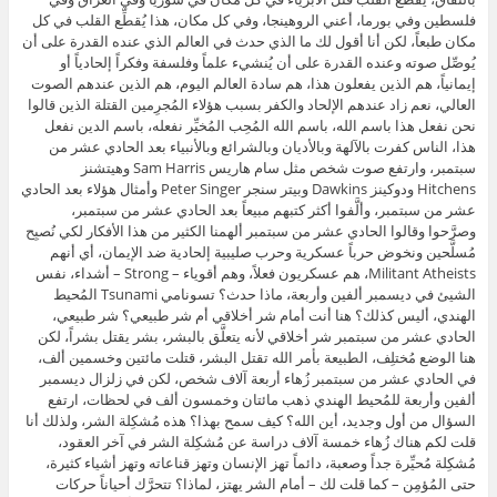
فلسطين وفي بورما، أعني الروهينجا، وفي كل مكان، هذا يُقطِّع القلب في كل
مكان طبعاً، لكن أنا أقول لك ما الذي حدث في العالم الذي عنده القدرة على أن
يُوصِّل صوته وعنده القدرة على أن يُنشيء علماً وفلسفة وفكراً إلحادياً أو
إيمانياً، هم الذين يفعلون هذا، هم سادة العالم اليوم، هم الذين عندهم الصوت
العالي، نعم زاد عندهم الإلحاد والكفر بسبب هؤلاء المُجرِمين القتلة الذين قالوا
نحن نفعل هذا باسم الله، باسم الله المُحِب المُخيِّر نفعله، باسم الدين نفعل
هذا، الناس كفرت بالآلهة وبالأديان وبالشرائع وبالأنبياء بعد الحادي عشر من
سبتمبر، وارتفع صوت شخص مثل سام هاريس Sam Harris وهيتشنز
Hitchens ودوكينز Dawkins وبيتر سنجر Peter Singer وأمثال هؤلاء بعد الحادي
عشر من سبتمبر، وألَّفوا أكثر كتبهم مبيعاً بعد الحادي عشر من سبتمبر،
وصرَّحوا وقالوا الحادي عشر من سبتمبر ألهمنا الكثير من هذا الأفكار لكي نُصبِح
مُسلَّحين ونخوض حرباً عسكرية وحرب صليبية إلحادية ضد الإيمان، أي أنهم
Militant Atheists، هم عسكريون فعلاً، وهم أقوياء – Strong – أشداء، نفس
الشيئ في ديسمبر ألفين وأربعة، ماذا حدث؟ تسونامي Tsunami المُحيط
الهندي، أليس كذلك؟ هنا أنت أمام شر أخلاقي أم شر طبيعي؟ شر طبيعي،
الحادي عشر من سبتمبر شر أخلاقي لأنه يتعلَّق بالبشر، بشر يقتل بشراً، لكن
هنا الوضع مُختلِف، الطبيعة بأمر الله تقتل البشر، قتلت مائتين وخسمين ألف،
في الحادي عشر من سبتمبر زُهاء أربعة آلاف شخص، لكن في زلزال ديسمبر
ألفين وأربعة للمُحيط الهندي ذهب مائتان وخمسون ألف في لحظات، ارتفع
السؤال من أول وجديد، أين الله؟ كيف سمح بهذا؟ هذه مُشكِلة الشر، ولذلك أنا
قلت لكم هناك زُهاء خمسة آلاف دراسة عن مُشكِلة الشر في آخر العقود،
مُشكِلة مُحيِّرة جداً وصعبة، دائماً تهز الإنسان وتهز قناعاته وتهز أشياء كثيرة،
حتى المُؤمِن – كما قلت لك – أمام الشر يهتز، لماذا؟ تتحرَّك أحياناً حركات