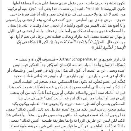
تكون ثعلبة ولا نعرف فانتبه، حين تقول عندي ضغط على هذه المنطقة لعلها
تكون البروستاتا Prostate، انتبه إلى نفسك، هذا يعني أنك مُجرَّد بنية أو تركيبة
من النعم لا عد لها ولا حصي، في كل ذرة تُوجَد نعم، والله أنا قبل فترة جاءتني
عدوى – مرض جلدي بين أصابعي – حين كنت في لندن، وقد أزعجتني ورأيتموني
وأنا أضع هنا على المنبر من اليود وأشياء، أزعجتني جداً، وقلت يا الله، يا إنسان
ما أضعفك، عدوى بسيطة تحكك بين أصابعك أزعجتك، والله أزعجتني في الليل
والنهار، ثم ذهبت بفضل الله تبارك وتعالى، فقلت نحن نرفل في نعم لا أول لها
من آخر، قال الله
وَإِنْ تَعُدُّوا نِعْمَةَ اللَّهِ لَا تُحْصُوهَا
۩، لكن المُشكِلة في
إِنَّ
الْإِنسَانَ لَظَلُومٌ كَفَّارٌ
۩.
قال آرثر شوبنهاور Arthur Schopenhauer – فيلسوف الإرداة والتمثل –
مُشكِلة الإنسان وأحد أسباب تعاسة الإنسان أنه يُكثِر جداً التفكير فيما ليس
عنده ويعمى عن ما عنده، أنا أقول لك هذا الذي وُلِد في قصر أمير أو سُلطان أو
ملك أو في قصر ملياردير – ابن ملياردير – أو مليونير قد يُعاني مُعاناة صحية
مُعيَّنة في عضو مُعيَّن، قد يكون هذا المسكين عنده تضخم في القلب، أليس
كذلك؟ والسنوات التي أمامه معدودة، قد يكون عنده مُشكِلة تشمع الكبد، هذا
قيل له أمامك ستة أشهر والسلام عليكم، أو يزرع كبداً ثانياً، لابد من أن يذهب
إلى فرنسا أو ألمانيا وما إلى ذلك ليزرعه، أرأيت كيف؟ على كل حال هذا
المسكين يتمنى أن تُشاطِره نصف ثروته ولا يخوض هذه العملية ويكون بكبد
سليم صحيح رباني، ليس بكبد مزروع عنده عقابيل بعد ذلك، أليس كذلك؟ يتمنى
هذا ويقول لك خُذ نصف ثروني، خُذ مائتين وخمسين مليون – مثلاً – وأعطنى هذا
الكبد لكن ليس عن طريق الزراعة وإنما بطريقة طبيعية، أليس كذلك؟ بمعنى
ماذا؟ تحدَّ أحد الفاهمين عن كل ما فيك من نعم التي هى بطريقة طبية نعم لا