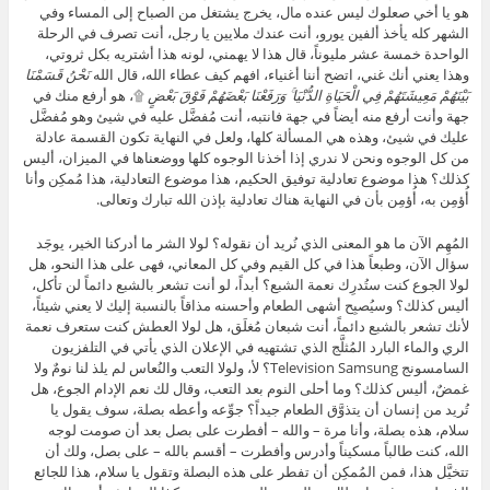
هو يا أخي صعلوك ليس عنده مال، يخرج يشتغل من الصباح إلى المساء وفي
الشهر كله يأخذ ألفين يورو، أنت عندك ملايين يا رجل، أنت تصرف في الرحلة
الواحدة خمسة عشر مليوناً، قال هذا لا يهمني، لونه هذا أشتريه بكل ثروتي،
وهذا يعني أنك غني، اتضح أننا أغنياء، افهم كيف عطاء الله، قال الله
نَحْنُ قَسَمْنَا
بَيْنَهُمْ مَعِيشَتَهُمْ فِي الْحَيَاةِ الدُّنْيَا ۚ وَرَفَعْنَا بَعْضَهُمْ فَوْقَ بَعْضٍ
۩، هو أرفع منك في
جهة وأنت أرفع منه أيضاً في جهة فانتبه، أنت مُفضَّل عليه في شيئ وهو مُفضَّل
عليك في شيئ، وهذه هي المسألة كلها، ولعل في النهاية تكون القسمة عادلة
من كل الوجوه ونحن لا ندري إذا أخذنا الوجوه كلها ووضعناها في الميزان، أليس
كذلك؟ هذا موضوع تعادلية توفيق الحكيم، هذا موضوع التعادلية، هذا مُمكِن وأنا
أُؤمِن به، أُؤمِن بأن في النهاية هناك تعادلية بإذن الله تبارك وتعالى.
المُهِم الآن ما هو المعنى الذي نُريد أن نقوله؟ لولا الشر ما أدركنا الخير، يوجَد
سؤال الآن، وطبعاً هذا في كل القيم وفي كل المعاني، فهى على هذا النحو، هل
لولا الجوع كنت ستُدرِك نعمة الشبع؟ أبداً، لو أنت تشعر بالشبع دائماً لن تأكل،
أليس كذلك؟ وسيُصبِح أشهى الطعام وأحسنه مذاقاً بالنسبة إليك لا يعني شيئاً،
لأنك تشعر بالشبع دائماً، أنت شبعان مُغلَق، هل لولا العطش كنت ستعرف نعمة
الري والماء البارد المُثلَّج الذي تشتهيه في الإعلان الذي يأتي في التلفزيون
السامسونج Television Samsung؟ لأ، ولولا التعب والنُعاس لم يلذ لنا نومٌ ولا
غمضٌ، أليس كذلك؟ وما أحلى النوم بعد التعب، وقال لك نعم الإدام الجوع، هل
تُريد من إنسان أن يتذوَّق الطعام جيداً؟ جوِّعه وأعطه بصلة، سوف يقول يا
سلام، هذه بصلة، وأنا مرة – والله – أفطرت على بصل بعد أن صومت لوجه
الله، كنت طالباً مسكيناً وأدرس وأفطرت – أقسم بالله – على بصل، ولك أن
تتخيَّل هذا، فمن المُمكِن أن تفطر على هذه البصلة وتقول يا سلام، هذا للجائع