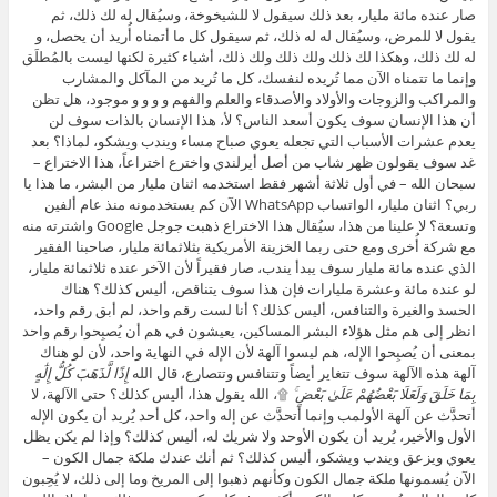
صار عنده مائة مليار، بعد ذلك سيقول لا للشيخوخة، وسيُقال له لك ذلك، ثم
يقول لا للمرض، وسيُقال له له ذلك، ثم سيقول كل ما أتمناه أُريد أن يحصل، و
له لك ذلك، وهكذا لك ذلك ولك ذلك ولك ذلك، أشياء كثيرة لكنها ليست بالمُطلَق
وإنما ما تتمناه الآن مما تُريده لنفسك، كل ما تُريد من المآكل والمشارب
والمراكب والزوجات والأولاد والأصدقاء والعلم والفهم و و و و موجود، هل تظن
أن هذا الإنسان سوف يكون أسعد الناس؟ لأ، هذا الإنسان بالذات سوف لن
يعدم عشرات الأسباب التي تجعله يعوي صباح مساء ويندب ويشكو، لماذا؟ بعد
غد سوف يقولون ظهر شاب من أصل أيرلندي واخترع اختراعاً، هذا الاختراع –
سبحان الله – في أول ثلاثة أشهر فقط استخدمه اثنان مليار من البشر، ما هذا يا
ربي؟ اثنان مليار، الواتساب WhatsApp الآن كم يستخدمونه منذ عام ألفين
وتسعة؟ لا علينا من هذا، سيُقال هذا الاختراع ذهبت جوجل Google واشترته منه
مع شركة أُخرى ومع حتى ربما الخزينة الأمريكية بثلاثمائة مليار، صاحبنا الفقير
الذي عنده مائة مليار سوف يبدأ يندب، صار فقيراً لأن الآخر عنده ثلاثمائة مليار،
لو عنده مائة وعشرة مليارات فإن هذا سوف يتناقص، أليس كذلك؟ هناك
الحسد والغيرة والتنافس، أليس كذلك؟ أنا لست رقم واحد، لم أبق رقم واحد،
انظر إلى هم مثل هؤلاء البشر المساكين، يعيشون في هم أن يُصبِحوا رقم واحد
بمعنى أن يُصبِحوا الإله، هم ليسوا آلهة لأن الإله في النهاية واحد، لأن لو هناك
آلهة هذه الآلهة سوف تتغاير أيضاً وتتنافس وتتصارع، قال الله
إِذًا لَّذَهَبَ كُلُّ إِلَٰهٍ
بِمَا خَلَقَ وَلَعَلَا بَعْضُهُمْ عَلَىٰ بَعْضٍ ۚ
۩، الله يقول هذا، أليس كذلك؟ حتى الآلهة، لا
أتحدَّث عن آلهة الأولمب وإنما أتحدَّث عن إله واحد، كل أحد يُريد أن يكون الإله
الأول والأخير، يُريد أن يكون الأوحد ولا شريك له، أليس كذلك؟ وإذا لم يكن يظل
يعوي ويزعق ويندب ويشكو، أليس كذلك؟ ثم أنك عندك ملكة جمال الكون –
الآن يُسمونها ملكة جمال الكون وكأنهم ذهبوا إلى المريخ وما إلى ذلك، لا يُحِبون