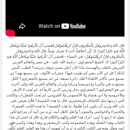
قال الله
وَعَاشِرُوهُنَّ بِالْمَعْرُوفِ فَإِنْ كَرِهْتُمُوهُنَّ فَعَسَى أَنْ تَكْرَهُوا شَيْئًا وَيَجْعَلَ
اللَّهُ فِيهِ خَيْرًا كَثِيرًا
۩، كُن أخلاقياً، أنت لا تعرف شيئاً، قال الله
وَعَاشِرُوهُنَّ
بِالْمَعْرُوفِ فَإِنْ كَرِهْتُمُوهُنَّ
– في النساء –
فَعَسَى أَنْ تَكْرَهُوا شَيْئًا وَيَجْعَلَ اللَّهُ فِيهِ
خَيْرًا كَثِيرًا
۩، الشيخ الشعراوي – رحمة الله عليه – في مصر والعالم العربي
المريض بالطب والهندسة ماذا كان أعلى شيئ سوف يدرسه؟ الطب، أليس
كذلك؟ قل لي الآن مصر كم طبيب فيها؟ عشرات الألوف، مَن يسمع بهم؟ مَن
يسمع حتى بأكابر الأطباء؟ قلة، دائرة ضيقة، مَن لم يسمع بالشعراوي؟ الكل
يسمع به في ماليزيا وإندونيسيا وتركيا وإيران والعالم العربي كله وإلى آخره،
مَن هو الشعراوي؟ الشعراوي دخل ودرس الدين كارهاً له، لم يُحِب لا الأزهر
والآجرومية ولا ابن هشام ولا الأشموني ولا القزويني، لم يُحِب المُقرَّرات والكتب
التي درسها مثل الكشّاف للزمخشري، قال ما هذه المُصيبة؟ فلّاح يعيش على
باب الله ويُريد أن يكون حُراً طليقاً، ما هذه المُصيبة؟ ما هذه الكتب الصفراء
والحمراء والحواشي والمتون؟ وأثقل كاهل أبيه، يُريد من أبيه أن يتراجع لكي
يقول له ارجع يا ابني، اترك هذا العلم والهم والكلام فارغ، قال له اشتر لي هذا
الكتاب وهذا المُجلَّد وهذه المجموعة وكتب الزمخشري وهذا وهذا، وكسر ظهر
أبيه، وظل يضع في الكتب الكثيرة، يُريد أن يُفهِمه أن هذا هو العلم، العلم يُكلِّف