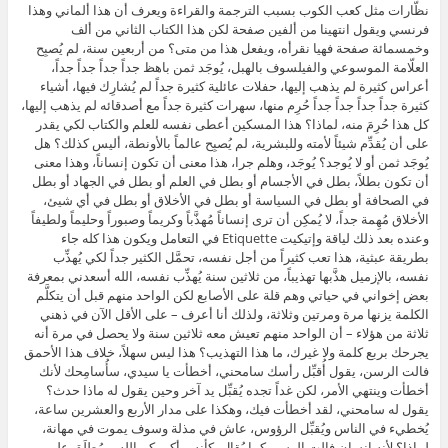
نظّارات مثل كعب الكوب بسبب الترجمة والقراءة ويعرف أن هذا ألماني وهذا
فرنسي ويقول انتهينا من ألفين صفحة لكن هذا الكتاب الثاني من ألف
وخمسمائة صفحة فهيا نقرأه، ويفعل هذا من متى؟ من أربعين سنة، لم يُصبِح
العلّامة الموسوعي والفيلسوف بالهبل، يُوجَد ثمن باهظ جداً جداً جداً جداً،
أعراس كثيرة لم يذهب إليها، حفلات عائلية كثيرة جداً لم يُشارِك فيها، أشياء
كثيرة جداً جداً جداً جداً حُرِم منها، سهرات كثيرة جداً مع أصدقائه لم يذهب إليها،
كل هذا حُرِمَ منه، لماذا؟ هذا المسكين أعطى نفسه للعلم والكتاب لكي يقدر
على أن يُقدِّم شيئاً لأمته وللبشرية، لم يُصبِح عالماً بالأونطة، أليس كذلك؟ هل
يُوجَد ثمن أو لا يُوجد؟ يُوجَد، وهلم جرا، هذا معنى أن تكون إنساناً، وهذا معنى
أن تكون بطلاً، بطل في الأجسام أو بطل في العلم أو بطل في الجهاد أو بطل
في الصحافة أو بطل في السياسة أو بطل في الأخلاق أو بطل في أي شيئ،
الأخلاق مُهِمة جداً، لا يُمكِن أن ترى إنساناً مُهذَّباً وكريماً وصبوراً وحليماً ولطيفاً
وعنده بعد ذلك لياقة وإتيكيت Etiquette في التعامل ويكون هذا كله جاء
بطريقة عبثية، هذا تعب كثيراً من أجل نفسه، تحمَّل الكثير جداً لكي يُهذِّب
نفسه، بالإزميل هذَّبها تهذيباً، من ثلاثين سنة يُهذِّب نفسه، الله أسعدني بمعرفة
بعض إخواني في حياتي وهم قلة على الأصابع لكن الواحد منهم قبل أن يتكلَّم
الكلمة يزنها مرة ومرتين وثلاثة، ولذلك أنا أعرف – على الأقل الآن في ذهني
ثلاثة من هؤلاء – أن الواحد منهم تعيش معه ثلاثين سنة ولا يحصل في مرة أنه
يجرحك بربع كلمة ولا غيرك، ما هذا التهذيب؟ هذا ليس سهلاً، خلاف هذا الأحمق
فالت الرسن، يقول أُقبِّل رأسك سامحني، أخطأت يا سيدي، سأُسامِحك لأنك
أخطأت وينتهي الأمر، لكن غداً تجده يُقبِّل يد آخر وحين يقول له ماذا حدث؟
يقول له سامحني، لقد أخطأت فيك، وهكذا على مدار الأربع والعشرين ساعة،
يُخطيء في الناس ويُقبِّل الرؤوس، عاش في مذلة وسوف يموت في مهانة،
لماذا؟ لأنه إنسان فالت الرسن كما يُقال، كأنه – أكرمكم الله – مُطلَق على