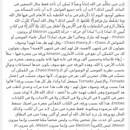
إذن حين تتكلَّم عن الله إثباتاً ونفياً لا يُمكِن أن تأخذ فقط مثال التسعين في
المائة، أليس كذلك؟ لابد أن تأخذ جميع العوامل، لابد أن تأخذ المسألة من
منظور أوسع، اليوم أنا ذكَّرتكم في بداية الخُطبة بآية الأنعام التي فيها قال الله
وَمَا تَسْقُطُ مِنْ وَرَقَةٍ إِلَّا يَعْلَمُهَا
۩، أليس كذلك؟ وقال الله أيضاً
لَا يَعْزُبُ عَنْهُ
مِثْقَالُ ذَرَّةٍ فِي السَّمَاوَاتِ وَلَا فِي الْأَرْضِ وَلَا أَصْغَرُ مِن ذَٰلِكَ وَلَا أَكْبَرُ إِلَّا فِي كِتَابٍ
مُّبِينٍ
۩، لماذا إذن؟ لماذا أي حركة – حركة إلكترون Electron أو بروتون
Proton – مُهِمة لله تبارك وتعالى؟ هل تعرف لماذا؟ اسأل علماء الفوضى أو
الشواش الـ Chaos – الـChaos theory – وقل لهم هل هذا مُهِم؟ وسوف
يقولون لك في مُنتهى الأهمية، قل لهم كيف في مُنتهى الأهمية؟ سوف يقولون
لك من المُمكِن أن تقع في غابات الأمازون Amazon ورقة من شجرة فيها – مثلاً
– زُهاء ثلاثمائة وخمسين ألف ورقة في غابة فيها ثلاثة مليون ونصف شجرة من
غابات الأرض، يا الله، وهذه الورقة حين تقع سوف يكون عندها استتباعات وتوالٍ
بحسب نظرية الفوضى أو الوشواش، أي الـChaos theory، من المُمكِن أن
تتسبَّب في هلاك عشرين ألف نفر في نيويورك، لأنها سوف تتسبَّب في إعصار
Tornado، والإعصار Tornado سيفعل كذا وكذا، هل كل هذا بسبب ورقة؟ قالوا
هذا بسبب ورقة، وسوف نقول لهم – وقد قلت هذا عدة مرات وعندي خُطب في
هذ الموضوع وهي خُطب مُهِمة على ما أعتقد – لذلك الله قال لا يُوجَد شيئ
حقير في الكون لا في الزمان ولا في المكان ولا في الأحداث ولا في الكيانات
Entities، هذا كله بسبب ورقة، في الكتاب المُقدَّس شعرة من لحيتك تسقط
عند الله مرصودة ومكتوبة، فقط شعرة حين تنزل، لابد من أن تُكتَب، وكذلك
الحال مع ورقة بل ذرة كما قال الله أو أصغر أو أكبر، وهذا حتى في النطاق
الزمني، أي حدث، مثل شخص يتثاءب، وليس شخصاً مثلنا فحسب وإنما ميزون
Meson، ليس إلكتروناً Electron حتى وإنما ميزون Meson، باي ميزون pi