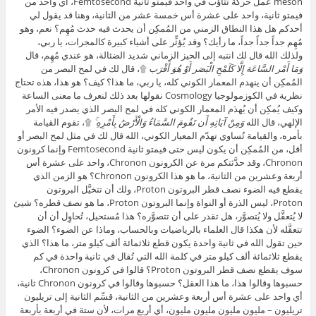
meson عمل حركة تثاؤب في واحد فيمتو ثانية Femtosecond، أي واحد من
فيمتو ثانية، واحد على عشرة أس خمسة عشر من الثانية، وهنا قد يقول لي
أحدكم هل هذا النطاق الزمني من المُمكِن أن يحدث فيه حدث مُهِم؟ نعم، وهو
مُهِم جداً جداً جداً، ما رأيك؟ وقد يُؤثِّر على أشياء كبيرة كالمجرات، يا ربي،
ولذلك الله قال لك انتبه إلى الحيز الزماني شديد الضئالة، هو عندي مُهِم، قال
وَمَا أَمْر السَّاعَة إِلَّا كَلَمْحِ الْبَصَر أَوْ هُوَ أَقْرَب
۩، قال لك في لمح البصر من
المُمكِن أن ينهدم المعمار الكوني كله، يا ربي، ما هذا؟ كيف؟ هو هذا، هذه تحتاج
نظرية في الكوزمولوجيا Cosmology نقولها بعد ذلك لنعرف ما معنى الساعة
وكيف يُمكِن أن يُهدَم المعمار الكوني كله في لمح البصر الذي يصدر فيه الأمر
الإلهي، قال الله
وَمِنْ آيَاتِهِ أَن تَقُومَ السَّمَاءُ وَالْأَرْضُ بِأَمْرِهِ ۚ
۩، تقوم القيامة
بأمره، والقيامة تُساوي تهدّم المعيار الكوني، الله قال لك في مثل لمح البصر أو
أقل، من المُمكِن أن يكون ليس حتى فيمتو ثانية Femtosecond وإنما كرونون
Chronon، وقد حدَّثتكم مرة عن الكرونون Chronon، واحد على عشرة أس
أربعة وعشرين من الثانية، ما هو هذا الكرونون Chronon؟ هو الزمن الذي
يقطع فيه الضوء نصف قطر البروتون Proton، ولك أن تتخيَّل البروتون
Proton، ليس الذرة أو النواة وإنما البروتون Proton، ما هو نصف قطره؟ شيئ
لا يُتعقَّل ولا يُتصوَّر، هل تقدر على أن تتصوَّره؟ هذا مُستحيل، تُحاوِل أن أن
تتعقَّله لأن هكذا قال العلماء بالرياضيات وبالحساب، وماذا عن الضوء؟ الضوء
حين تقول الله في ثانية واحدة يكون قطع ثلاثمائة ألف كيلو متر، ما هذا؟ الذي
يقطع ثلاثمائة ألف كيلو متر في كلمة الله التي تُقال في ثانية واحدة في كم
سوف يقطع نصف قطر البروتون Proton؟ قالوا في كرونون Chronon،
حسبوها وقالوا هذا، ما هذا العقل؟ حسبوها وقالوا في كرونون Chronon ثانية،
أي واحد على عشرة أس أربعة وعشرين من الثانية، قسِّم الثانية إلى تريليون
تريليون – مليون مليون مليون مليون، أي أربع مرات، لأن ستة في أربعة بأربعة