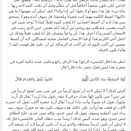
الناس، لكي تكون شخصاً أخلاقياً قبل أن تتكلَّم وقبل أن تكتب كلمة لأحد زِنها
مائة مرة، هل هذا ينفع أو لا ينفع؟ أين كذا وكذا؟ كيف يُمكِن أن يفهمها؟ ما هي
دلالتها؟ اضبط الكلمة مهما كنت غضباناً ومُحتقِنا، قل سوف أندم وهو لا يستحق
مني هذا، لابد أن أضبط أعصابي، أنا مُتعَب اليوم قليلاً، لماذا؟ يُوجَد شيئ في
البيت يتعبني، مُشكِلتي مع زوجتي من أربعة أيام تتعبني، ابني الذي رسب في
الامتحان أتعبني وأنا أعرف هذا، كُن واعياً بنفسك، قل أنا مُتعَب قليلاً ولذلك لن
اجعل أخي الكريم هذا أو هذا الإنسان الفاضل ضحية لمشاكلي، لابد أن أضبط
نفسي، لن أكتب اليوم له، لن أكتب له الرسالة، لن أرد عليه، هل فهمت كيف؟
هكذا تكون الحياة.
انظر ماذا قال المُتنبيء الرائع؟ هذا الرجل رائع وحكيم، عنده حكمة كثيرة في
شعره، هذا ليس مُجرَّد شعر، ماذا قال؟ قال:
لَوْلا المَشَقّةُ سَادَ النّاسُ كُلُّهُمُ الجُودُ يُفْقِرُ وَالإقدامُ قَتّالُ.
أليس كذلك؟ لا يُمكِن لأحد أن يُصبِح كريماً من غير ثمن، متى تُصبِح كريماً من
غير ثمن؟ حين تكون إلهاً عندك خزائن لا تنفذ، تقول ماذا تُريد؟ يُقال لك أُريد
مليوناً، تقول خُذ مليوناً، وأنت ماذا تُريد؟ يُقال أُريد عشرة آلاف، تقول خُذ عشرة
آلاف، لو فعلت هذا وأنت على حالتك هذه سوف تكون بعد غد فقيراً، سوف تمد
يدك لمَن أعطيته وسوف يقول لك ليس عندي، والله ليس عندي، علىّ الطلاق
ليس عندي، وهو عنده، أليس كذلك؟ وتبدأ تندب حظك العاثر، فالمُتنبيء قال لك
لا يُمكِن أن تكون كريماً ببساطة، والذي يُريد أن يكون كريماً لابد أن يستعد لأن
يكون فقيراً، ما رأيك؟ أنا عندي خال – خالي أخو أمي رحمة الله عليه – وحيد