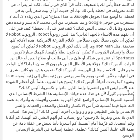
له كلمة خطأ يأتي لك بالصحيحة، كأنه قرأ الذي في رأسك، لكنه لم يقرأه، هي
كلمة معروفة، في لحظة يأتي لك بها، أي حديث أو أي بيت شعر يأتي به في
لحظة، ما أوسع هذا الجوجل Google، ما هذا الدماغ؟ مَن الذي رباه؟ لا، أنت لا
تستغرب من جوجل Google وإنما تستغرب من أبي محمد، لأنه بشر وعنده ذهن
محدود وقابل لأن ينسى، أليس كذلك؟ كيف قدر على أن يحفظ؟ كيف قدر على
أن يفهم هذه الأشياء بالجهد الذاتي؟ هذا ليس روبوتاً Robot، الروبوت Robot لا
يُمكِن أن يكون بطلاً، يكون بطلاً في الأفلام الفارغة الأمريكية، هذه الأفلام كلها
سخيفة، مثل Iron Man وما إلى ذلك، لكن الروبوت Robot لا يُمكِن أن يُصبِح
بطلاً، والإنسان المُروبَت لا يُمكِن أن يكون بطلاً ويُلهِمنا، يُلهِمك سبارتاكوس
Spartacus أو عنترة بن شدّاد أو عليّ بن أبي طالب أو صلاح الدين أو خالد بن
الوليد، أليس كذلك؟ هؤلاء هم الأبطال الذين يلهمون الإنسان، لماذا؟ لأن الواحد
منهم قابل للانكسار وقابل للهزيمة، أليس كذلك؟ ضعيف هش، هو كائن بشري
في النهاية وحقَّق النصر، ويوم ينكسر يرتقي من رُتبة بطل إلى رُتبة أيقونة Icon
وشهيد كما يحدث أحياناً، أليس كذلك؟ يُصبِح هو الشهيد، علماً بأن أعظم الشهدء
عند الأمم ليس الذين انتصروا وإنما الذين ماتوا وانكسروا، أليس كذلك؟
يُعظِّمونهم كثيراً، لأن هو هذا، هذه حياتك الإنسانية، هذا الشرط الإنساني الذي
أُسميه الشرط الإنساني الواسع الذي أفهم به نفسي وأفهمك به وأدرك به نعمة
الله علينا فيما نُسميه شراً من الانكسار والفشل والضعف والعقبات والشر
الإنساني والشر الطبيعي و و و و و وإلى آخره، أليس كذلك؟ أرأيتم هذا الشاب
الذي بلا يدين وتقريباً بلا رجلين؟ ربع إنسان، كم ألهم البشر، كم ألهمنا، كم أبكانا
وكم أسعدنا، كم قزَّمنا أمام أنفسنا، كم أشعرنا بأننا نعيش في غفلة تامة عن
نعمة الله علينا، أليس كذلك؟ عظمة، عظمة إنسانية في الشرط الإنساني
الوسيع.