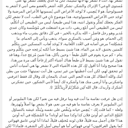
تشعر بها، أنت لا تشعر بها لأنها سليمة، لكن ما الذي يجعلك تشعر بها على
مُستوى الوعي؟ الإدراك والشكر، تشكر الله، أشعر بالعضو معي أنني لا أشعر به
فسيولوجياً، هو لا يُتعِبني، لا تُوجَد الأعراض التي يُسمونها الأعراض المرضية ولا
تُوجَد حتى الأعراض الفسيولوجية، هذا موضوع ثانٍ في الطب، أنت لا تشعر لكن
الفكر يجعلك تُفكِّر وتقول انتبه، هذا ليس طبيعياً، ليس من الطبيعي أن أتكلَّم،
ليس من الطبيعي أنني أبلع ريقي، ذات مرة اشتغلت في مُؤسَّسة وكان عندي
مُدير وهو رجل فاضل – الله يذكره بالخير – في كل دقائق يشرب ماء ويذهب
إلى الحمام، هو ومَن أُصيب بالسكري سواء، يذهب ويأتي إلى الحمام، ما
مُشكِلته؟ مرض أصابه في الغُدد اللُعابية، لا يُوجَد لُعاب، المسكين حين يتكلَّم
كلمتين يختنق، لابد من الماء، هذا شيئ بسيط جداً لكنه يُزعِجه حين يتكلَّم وحين
ينام – كم مرة يقوم في الليل طبعاً – وحين يأكل، هذا شيئ مُزعِج جداً، وهنا قد
تقول لي هذا شيئ بسيط لأن طبعاً هناك أشياء أكثر إزعاجاً ألف مرة من هذا،
هذا صحيح ولذا أنا أقول لك كل هذه الأشياء التي لا تشعر بها هي أمنيات أُناس
لم تتحقق لهم، لكن أنت أُعطيتها من غير تمني، هل أنت تمنيتها؟ جئت من بطن
أمك والله أعطاك كل هذه النعم التي عندك بالمجان لك وقال لك فقط اعرفني
واشكرني وأنا أرضى منك هذا وأشكره لك أيضاً لأنني الشكور، حين تشكرني
أشكرك وأزيدك، قال الله
لَئِن شَكَرْتُمْ لَأَزِيدَنَّكُمْ ۖ
۩.
إذن هل عرفت نفاسة ما أنت فيه وما ترفل فيه من نعم؟ لكن هذا المليونير أو
ابن المليونير لا يعرف نفاسة ما هو فيه من نعم، هو لا يشعر بها أصلاً ويُهدِرها،
ولعله – كما قلت لك – يُتعِس حياته ويُنغِّص على نفسه ويُنكِّد عيشه بالتساؤل
المُلِح الدائم، لم أُوتيَ فلان كذا وكذا مما لم أوتاه؟ ما المُشكِلة في أنه أوتيَ
هذا؟ فلان أجمل منه قليلاً، فلان لونه مُختلِف قليلاً، لماذا أنا لوني غامق قهوائي
كما يقول العراقيون؟ لوني قهوائي أما هو أبيض أميل إلى الشقرة، فلماذا؟ لكن