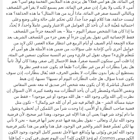
في المائة، هل هو أُمي فعلاً؟ هل يرتدي هذه الملابس الفخمة وهو أُمي؟ نعم
أُمي، لا يكتب ولا يقرأ، إذن صفر في المائة، نعم يسمع لكنه لا يقرأ في المُصحَف
وبالتالي النسبة صفر في المائة، ماذا أُريد من هذا المثال؟ ما هذه الحذلقة؟ هذه
ليست حذلقة، هذا كلام مُهِم جداً جداً، لكي تحكم على حالة وعلى وضع وعلى
احتمالية مُعيَّنة لابد أن تأخذ كل العوامل في الاعتبار وليس عاملاً واحداً، لا يُحدِّد
ما إذا كان هذا الشخص سيقرأ اليوم – مثلاً – بعد الجمعة جزءاً من المُصحَف
فقط الإحصائية التي تقول يقرأون جزءاً أو بعض جزء من المُصحَف الشريف بعد
صلاة الجمعة أيام الصيف أو أيام الربيع في انتظار صلاة العصر، لكن لابد من
عوامل أُخرى تأتي كإجابة على سؤالات، من ضمن هذه الأمثلة هل هو أُمي أم
مُتعلِّم قاريء؟ سوف تقول لي قاريء ومن ثم النسبة ستكون تسعين في المئة،
إذا قلت أُمي ستكون النسبة صفراً، هبط الاحتمال إلى صفر، وهذا كان أولاً، ثانياً
هل يقرأ بنظّارات أم من غير نظّارات؟ طبعاً قد يكون عنده قصر نظر ولا
يستطيع أن يقرأ بدون نظّارات، لا يطس الحرف، فقد يُقال بنظّارات، إذن سوف
يكون عندنا سؤال، هل جلب النظّارات اليوم أم نسيها؟ نسيها، إذن هبط
الاحتمال مُباشَرةً، إلا أن يكون معه شخص آخر صديق له معه نفس المقاس
ونفس الأشياء ومُضطَر إلى أن يأخذ النظّارات منه وقصة كبيرة، الآن السؤال إن
نظرت إلى الله وإلى وجود الله – هل الله موجود أو غير موجود؟ – فقط من
حيثية مسألة الشر – هل العالم فيه شر أم أن كله خير وكمال؟ – تكون مثل
قضية صاحب النظّارة أو الأُمي، إذا وجدت شراً من المُمكِن أن تُخطيء وتقول
ما دام يُوجَد شر فهذا يعني أن هذا الإله غير موجود، وهذا غير صحيح، لأن فرضية
وجود الله تبارك وتعالى – نقول بطريقة فيها عدم تحيز أنها فرضية – نحن لا نأتي
بها لكي نُفسِّر فقط الشر والخير في الوجود، قبل هذا وأهم من هذا بكثير فرضية
وجود الله تُفرَض ويُؤتَى بها ويُدافَع عنها لأجل تفسير كامل الوجود، وجود الكون
الكوزموس Cosmos، لم وُجِدَ الكون كله؟ أنت اليوم تعيش في كون – كما قلنا