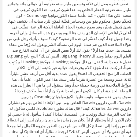
– نصف قطره يصل إلى ثلاثة وتسعين مليار سنة ضوئية، أي حوالي مائة وثمانين
مليار سنة ضوئية القطر الخاص به، هذا شيئ مُرعِب، هذا الكون مُرعِب في
سعته، لكن هذا الكون – كما علَّمنا علماء الكوزمولجيا Cosmology – كون
مُحكَم دقيق، محكوم بقوانين وبدساتير مُعيَّنة يُمكِن للرياضيات أن تكشف عنها،
شيئ مُذهِل مُحيِّر، وقد سمح بنشوء الحياة العاقلة الذكية الواعية، تمثَّلت في
أعلى ذُراها في الإنسان الذي يقف هنا اليوم ويطرح هذه المسائل وإلى آخره،
وهذا جميل جداً، كيف تُفسِّر لي هذه الوضعية؟ كيف؟ سوف يأتيك رجل غبي من
هؤلاء الملاحدة الذين هم ضدنا اليوم في مسألة الشر ويقول لك وُجِدَ من تلقاء
نفسه، هل حدث هذا أزلاً؟ يقول لك أزلاً بغض النظر عن أن كلامه الفارغ ضد
العلم اليوم تماماً وضد الـ Big Bang Theory، أليس كذلك؟ البيج بانج Big Bang
تقول عنده بداية، لا تقل لي قال هوكينج Hawking، هوكينج Hawking لم يُثبِت
شيئاً، لم يُثبِت هذا، مُجرَّد كلام وفرضيات خيالية غير مُثبَتة، إلى الآن الكلام
الصلب الراسخ الحقيقي الـ Exact يقول عنده بدية أقل من أربعة عشر ملياراً،
ثلاثة عشر وسبعة من عشرة تقريباً مليار سنة، هذا عمر الكون، علماً بأن هنا
يتورَّط الملاحدة في ورطة جميلة جداً، وهنا ستقول لي ما هي؟ انظر إلى هذه
الورطة الجديدة، لو كان الكون ليس له بداية وكان أزلياً نسأله كيف وُجِدنا؟
سوف يقول هذه سهلة، جاوب عليها الكوزمولجيا Cosmology وداروين
Darwin، النبي داروين Darwin الخاص بهم، نبي الإلحاد الخاص بهم هو تشارلز
داروين Charles Darwin، كيف؟ قال هناك تطور Evolution، لكنني سأقول له
ضاعت الفرصة عليك ووقعت في المصيدة، لماذا؟ كيف؟ سأقول له يا حبيبي لو
كان الكون أزلياً ويتطوَّر أزلياً لكان من زمان زمان زمان زمان ليس إلى انقطاع
النفس وإنما إلى انقطاع كل الأنفاس بلغ ذروة التطور وذروة الكمال ولما وجدنا
فيه أي نقص ولا أي شرور، أليس كذلك؟ لوجدناه مثالياً، أي Optimal أو Ideal،