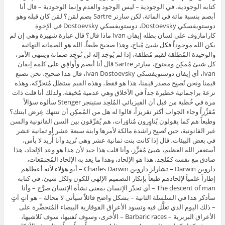
كتابه الوجودية، في الوجودية – ليس الوجود والعدم وإنما الوجودية – قال أنا
أبصم بنسبة مائة في المائة، لكن سارتر Sartre بصم لمَن؟ لمَن كان قبله وهو
دوستويفسكي Dostoevsky، دوستويفسكي Dostoevsky في الإخوة
كارامازوف على لسان بطله إيفان Ivan ماذا قال؟ قال عبارة شهيرة وهي إن لم
يكن الله موجوداً فكل شيئ مُباح، وهذا صحيح طبعاً، الله هو الضمانة النهائية
والوحيدة المُطلَقة لقيم مُطلَقة، إذا لم يُوجَد إله لن تُوجَد ضمانة وينتهي الأمر،
كل شيئ مُمكِن ومفتوح، سارتر Sartre قال أنا أبصم وأُوافِق على كلمة إيفان
Ivan، أي إيفان دوستويفسكي Ivan Dostoevsky، قال هذا صحيح، نحن نصنع
قيمنا ونحن نُصبِح مصدر قيمنا، هذا هو فقط، وهذه القيم ستظل مُتحرِّكة، وهذه
نزعة براجماتية خطيرة جداً في الأخلاق وهي عدمية مُخيفة، ولذلك أنا قلت ذات
مرة في خُطبة من قبل أن الفيزيائي المُلحِد ستينجر Stenger سألوه سؤالاً
مُقزِّزاً وجاء الجواب أكثر تقزيزاً، قالوا له هل من المُمكِن أن تنتهك عِرض ابنتك؟
وطبعاً هم كما يقولون يُناوِرون مُناوَرات، هم يُفرِّقون بين السن القانونية والسن
غير القانونية، حين تُصبِح راشدة مالكة لأمرها وابنة سبعة عشر أو ثمانية عشر
في بعض البيئات، قال إذا كانت بنت ثمانية عشر وهي تُريد وأنا أُريد لا بأس،
أستغفر الله العظيم، شيئ مُقزِّز، وأنا قلت هذا جيد لأن هذا هو وعد الإلحاد، هذا
صادق مع نفسه كمُلحِد، هذا هو الإلحاد، وهذا ما يعد به الإلحاد المُجتمَعات،
داروين Darwin – تشارلز داروين Charles Darwin – أبو هؤلاء لأنه أعطاهم
إطاراً علمياً لإلحادهم طبعاً بإنكار التصميم الإلهي للكون ولكل شيئ، في كتابه
The descent of man – أي تحدّر الإنسان بمعنى نشأة الإنسان صرَّح – وأنا
سأذكر هذا في السلسلة الثانية – بشكل واضح قائلاً سيأتي لا محالة – هو آتٍ آتٍ
– ذلك اليوم الذي تغلَّل فيه وتسود الأعراق القوقازية البيضاء المُتحضِّرة على
الأعراق البربرية – Barbaric races – الأُخرى، وسوف تُفنيها، سوف تُلاشيها،