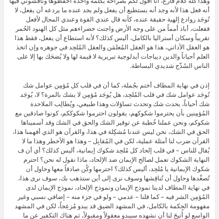
وهذا كله كلام فارغ، أنا أقول لكم بصراحة بكلمة واحدة احفظوها وناقشوني فيها
أنه فعل هذا لأنه وجد أنه يستطيع أن يفعل ولم يجد عنده ما يردعه أن يفعل، لا
تُوجَد روادع إلهية حقيقة عنده، كأنه قال عندي القوة وعندي المجال لأفعل
ففعلت، أباد أمماً من على وجه الأرض واجتث خضراءهم مثل كل الهنود الحُمر
تقريباً وسكان أستراليا بالكامل، أليس كذلك؟ لأنه استطاع أن يفعل، فقط هذا
هو العقل الأداتي، هذا هو العقل المُعلمَن والعقل المُلحِد في جوهره وإن اتخذ
العلم أحياناً والدين ديباجات أيدلوجية تبريرية لا قيمة لها ولا يُضحَك بها إلا على
الناس السُذّج شديدي البساطة.
إذن في نهاية المطاف أختم بجُملة، كما أن في قلب كل مُؤمِن عوامل شك
تُوجَد عوامل شك في قلب المُلحِد، هل يُوجَد مُؤمِن لا يشك بالمرة؟ لا، يُوجَد
شك أحياناً، يحدث شك وتحدث تساؤلات وهذا طبيعي، ويُطالِب الملاحدة
المُؤمِنين بأن يحترموا شكوكهم، يقولون احترموا شكوككم، كونوا صادقين مع
شكوكم، ونحن عملنا خُطبة عن توقير الشك والحق في الشك وقد أسميناها
الحق في الشك، نحن ليس عندنا مُشكِلة في هذا، والقرآن هو الذي أفهمنا هذا،
القرآن ضرب لنا أمثلة عملية، لكن في المُقابِل – وهذا هو الأخطر وهذا ما لا
يُقال للناس – في قلب إلحاد كل مُلحِد شكوك إيمانية، أليس كذلك؟ أي أن ف
النهاية الشكوك تعمل لصالح الإيمان ضد الإلحاد، ماذا نقول له نحن؟ احترم
شكوك الإيمانية يا مُلحِد، أليس كذلك؟ احترمها وكُن صادقاً معها وحاول أن
تُصعِّدها وحاول أن تُناقِشها وسوف نرى إلى أين ستذهب بك، سوف نرى هذا،
في نهاية المطاف لدينا نموذج الإيمان ونموذج الإلحاد، نموذج الإيمان لدى
المُؤمِن الشر فيه – كما قلنا – عدمي – ولو في جزء منه – إضافي نسبي وغير
مفهومة الحكمة بالكامل، في المشهد الضيق قد يبدو مُزعِجاً، لكن في المشهد
الواسع لو أُتيحَ لنا أن نشهده سيبدو معقولاً ومقبولاً، ثم هناك التكفير عن ما