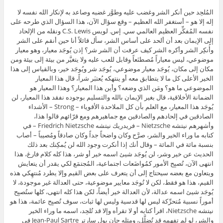
المُلحِد حين أنكر الشر وغضب عليه وطوَّر غضبه وصاعد به لإنكار الله نفسه لا
إله إلا هو – أستغفر الله العظيم – وقع سؤال الآن، هذا السؤال الذي طرحه على
نفسه المُفكِّر العظيم العالمي سي. إس. لويس C.S. Lewis ونقله من الإلحاد
إلى الإيمان بعد أن ألحد على أساس الشر، سأل قائلاً أنا حين أنقم على الشر
وأُنكِر الشر وأكره الشر كيف عرفت أن الشر شر؟ إذن يُوجَد معيار، وهو معيار
موضوعي، ليس معياراً مُصطنَعاً وقابل للعب عليه ولا يتغيَّر من بيئة إلى بيئة ومن
مكان إلى مكان، يُوجَد معيار موضوعي، يُوجَد شر ويُوجَد خير، وبالقياس إلى هذا
الخير الأعلى كل ما لا يتطابق معه أو ينتهكه يُعتبَر شراً، قال هذا المعيار
الموضوعي ما هو؟ ومَن الذي وضعه؟ وأين هذا المعيار؟ وهذا المعيار هو
الضمانة الأخلاقية، قال بغير الإيمان بالله والتسليم بوجوده نفقد هذا المعيار، لن
يُوجَد هذا المعيار، مع العلم بأن كل الملاحدة الأقوياء – Strong – الأشداء
الصادقين في إلحادهم والصادقين مع جماهيرهم ومع قرّائهم قالوا هذا،
وأشهرهم نيتشه Nietzsche – فريدريك نيتشه Friedrich Nietzsche – في
كتابه ما وراء الخير والشر، صرَّح وكان واضحاً جداً وكان صادقاً ومُصيباً – أصاب
بنسبة مائة في المائة – وقال أنك إذا أنكرت وجود الله لن يُمكِنك بعد ذلك
الحديث عن خير وشر، لن يُوجَد شيئ اسمه خير أو شر، هذا كله كلام فارغ، هذا
انتهى الآن، تُصبِح الأمور كمُواضَعات اجتماعية، المُجتمَع لكي يقدر أن يتعايش
ويتعاون مع بعضه سيحتاج إلى أن يتعرف على بعض القيم وإلا يطرد مُنتهِكي هذه
القيم، هذا هو فقط، لكن لا تُوجَد معايير موضوعية، حتى العدالة غير موجودة، لا
يُوجَد شيئ اسمه عدالة، لأن العدالة خير أيضاً، لكن هذا كله انتهى، كلها ستُصبِح
أموراً نسبية مُتحرِّكة ليس لها قدسية وليس لها ثبات، سوف تُصبِح عائمة، هذا هو
نيتشه Nietzsche، اقرأ كتابه أو لا تقرأه وإلا قد تُلحِد، اسمه ما وراء الخير
والشر، لو لم تفهمه قد تُضلَّل، ومثله جان بول سارتر Jean-Paul Sartre في