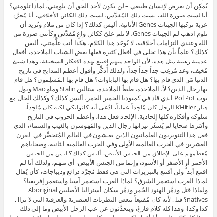
يُمكِن أن يعرض لإنسان طبيعي – لن يكون لأحد الحق أن يلومني، لماذا تلومني؟
أنا لست صورة الله، لست ذلك المُقدَّس، لست ذلك الكائن الأخلاقي، أنا مُجرَّد
عربة تركبها الجينات Genes الأنانية، أليس كذلك؟ إذا كان من ملام وتُريد أن
تلوم اذهب لم الجينات Genes، لا تلم علىّ ككائن واعٍ مُقدَّس وكأنني صورة من
الله وعندي التزامات أخلاقية، لا يُوجَد هذا الكلام، هكذا أنت علَّمتني، أليس
كذلك؟ علماً بأن هذا تجلى في أفعال كثيرة فعلها بعض الشباب الملاحدة، أفعال
عدمية رهيبة مثل هذه، لأن الواحد منهم اقتنع بهذه الأفكار السخيفة، وهذا شيئ
مُخيف، وعد مُرعِب جداً جداً جداً، ولذلك أُذكِّر وأقول أعظم المذابح في تاريخ
الدنيا مَن الذي قام بها؟ هل قام بها الباباوات؟ هل قام بها المُسلِمون؟ هل قام
بها رجال الدين؟ لأ، الملاحدة، طبعاً الملاحدة، ستالين Stalin وماو Mao وبول
بوت Pol Pot الذي قاد في كمبوديا الخمير الحمر، أليس كذلك؟ وكذلك الحال مع
هتلر KHitler الرجل كان مُلحِداً عملياً، ادّعى أنه كاثوليكي لكنه كان مُلحِداً،
سلوكه وأفكاره كلها إلحادية، الإلحاد فعل هذا، وأعظم الحروب في التاريخ
وأكثرها ضحايا لم يُسعِّر نيرانها رجال الدين والمُهوسون بالغيب والسماء، الذي
فعل هذا التنويريون العلمانيون الذين يعيشون في العالم المُتحضِّر في القرن
العشرين في الحرب العالمية الأولى وفي الحرب العالمية الثانية، وضحاياهم
مُعظَمهم على الإطلاق من الجنس الأبيض، أليس كذلك؟ ليس من الجنس
الأحمر أو الأصفر أو الأسود، وإنما من الجنس الأبيض، أي منهم، ولذلك أنا لم
اقتنع أبداً ولن أقتنع بالتبريرات التي هي فقط مُجرَّد ذرائع وديباجات، كأن يُقال
لماذا الغرب استعمر الشرق؟ لماذا الغرب استعمر آسيا واستعمر إفريقيا؟
ولماذا قتل ودمَّر الهنود الحُمر ودمَّر سكان أستراليا الأصليين Aboriginal
natives؟ قيل لأنه كان مُقتنِعاً ببعض النظريات العنصرية والعرقية التي لا تزال
كذا وكذا، وهذا كله كلام فارغ، ويتحدَّثون عن عب الرجل الأبيض وما إلى ذلك