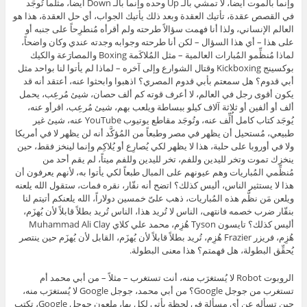
وإنما بالموت أيضاً، لا تمشي بالـ Up وحده وإنما بالـ Down أيضاً، مثلما تُوجَد
في القصص عقدة، تأتيك العقدة وبعد ذلك يأتيك الجواب، أي حل العقدة، هذا هو
العالم الإنساني، ولذا أنا فهمت سؤالاً طرحته ولم أقرأه مُنطرِحاً على جنبه أو
على هذا – أي هذا السؤال – لكن أنا طرحته وجوابه وجدته عندي وكان واضحاً،
لماذا مُنظِّمو المُبارات العالمية – مثل المُلاكَمة Boxing والمصارَعة والكيك
بوكسينج Kickboxing وقتال الشوارع وإلى آخره – لماذا لم يأتوا لنا بواحد مثل
أبي قدوم؟ هل سمعتم بأبي قدوم المصري؟ اذهبوا وابحثوا عنه، أعتقد أنه قد
يكون أقوى رجل في العالم، لا أعرف قوته كم ألف حصان، شيئ مُرعِب، يحمل
ألف أو ألفين أو ثلاثة آلاف كيلو ببساطة ويلعب بهم، شيئ مُرعِب، اقرأو عنه،
يُوجَد كتاب كامل أُلِّف عنه، وتُوجَد مقاطع يوتيوب YouTube عنه، شيئ غير
طبيعي، مُستحيل أن يظهر في مصر وطبعاً من المُؤكَّد أنه لن يظهر لا في أمريكا
ولا في أوروبا على حلبة، هذا لا يظهر لكي يُصارِع أو يُلاكِم وإنما لينخز فقط، حين
ينخزك تموت وتخر لليدين وللفم، تخر لليدين وللفم ميتاً، لم يقم أحد من
مُنظِّمي المُباريات وهم عيونهم على المبال طبعاً لكي يأتوا به، لأنهم يعرفون أن
هذا لا يستثير الناس، أليس كذلك؟ اتضح أنه نقّار، نقره فمات، ستقول الله يلعنه
ويلعن مَن نظَّم هذه المُباريات، ذهب علىّ خمسين دولاراً، الله يلعنكم أتيتم لنا
بنقّار ضرب خصمه فانتهى، الناس لا تُريد هذا، الناس تُريد بطلاً قابلاً لأن يُهزَم،
أليس كذلك؟ تايسون Tyson هُزِم، محمد علي كلاي Muhammad Ali Clay
هُزِم، فريزر Frazier هُزِم، تُريد بطلاً قابلاً لأن يُهزَم، القابل لأن يُهزَم حين ينتصر
يُحقِّق البطولة، هل فهمتم؟ هذا معنى البطولة.
الروبوت Robot لا يُستغرَب منه، أنت تستغرب – مثلاً – من أبي محمد أم
تستغرب من جوجل Google؟ من أبي محمد، جوجل Google لا يُستغرَب منه،
حين تسأله عن أي مسألة في لحظة يأتي لكل بها، ملعون جوجل Google، تكتب