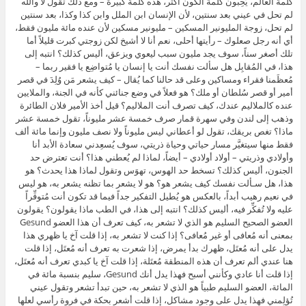
كلمة العالم، يُحِبون كلمة الكون أكثر، هذه كلمة كبيرة – ومع ذلك تقول لا والله
لم تحل في عيني بعد سنتين، لأن الإنسان ابن الملل وابن كذا وكذا، بعد سنتين
لم تحل، زوجة المليونير المسكين – مليونير مسكين لأن عنده مائة مليون فقط،
أي أنه رجل صعلوك – رأيتها أحلى، نعم أنا لا أشيخ لكن زوجتي كبرت قليلاً أما
تلك أصغر سناً، سوف يجد مليون سبب ليعوي ويزعق، أليس كذلك؟ انتبه إلى
هذا، في المُقابِل هل سألت نفسك أنت يا إنسان يا مُتواضِع يا فقير ربما –
مُعظَمنا فقراء ومساكين وعلى قد حالنا كما يُقال – كيف يشعر مَن وُلِدَ في قصر
أمير أو قصر سُلطان أو ملك؟ هو فعلاً في وضع جنائني كأنه في الجنة، والملايين
عنده كالملاليم عندك، كيف تصرف أنت الملاليم؟ قيل أخذ الأمير فلان الطائرة
وذهب إلى لندن وفي سهرة قمار صرف خمسة عشر مليوناً، تقول خمسة عشر
ماذا؟ تغص بريقك، تقول لو أعطاني ليس مليوناً ولا نصف مليون وإنما مائة ألف
فقط منها سيتغيَّر مسار حياتي وحياة ذريتي، سوف يُسعِدني سعادة الأبد أنا
وأولادي وذريتي – أولاد أولادي – أيضاً، لماذا لم يُعطني هذا؟ أنت تعترض حد
الجنون، أليس كذلك؟ تسخط حد الهوس، تهوَس وتقول لماذا هذا يحدث؟ هو
هذا، هل سـألت نفسك كيف يشعر هو؟ هو لا يشعر بما تظنه يشعر به، هو ليس
في نعيم رهيب أبداً، بالعكس هو يُطيل التفكير جداً فيما قد تكون أنت مُتوفِّراً
عليه ولا تُفكِّر فيه، أليس كذلك؟ انتبه إلى هذا، في الطب ماذا يقولون؟ يقولون
العضو الصحيح السليم هو الذي لا تشعر به، كيف تعرف أن هذا العضو Gesund
بمعنى أنه مُعافى أو غير مُعافى؟ إذا كنت لا تشعر به، إذا قلت آخ يا ظهري هذا
يدل على أنه مُعتَل، ظهرك بدأ يمرض، إذا شعرت به تعرف أنه مُعتَل، إذا قلت
هنا عندي ألم تعرف أن هذه المنطقة مُعتَلة، إذا قلت آخ يا كبدي تعرف أنه مُعتَل،
إذا قلت أنا عادي وكأنني أسبح فهذا يدل أنك Gesund، سليم بنسبة مائة في
المائة، العضو السليم طبياً هو الذي لا تشعر به، حين تبدأ تشعر وتقول عيني
تُؤلِمني فهذا يدل على وجود مشاكل، إذا قلت أشعر بحكة في فروة رأسي لعلها