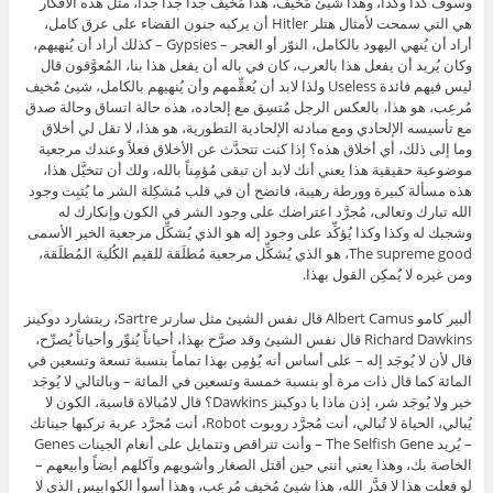
وسوف كذا وكذا، وهذا شيئ مُخيف، هذا مُخيف جداً جداً جداً، مثل هذه الأفكار
هي التي سمحت لأمثال هتلر Hitler أن يركبه جنون القضاء على عرق كامل،
أراد أن يُنهي اليهود بالكامل، النوّر أو الغجر – Gypsies – كذلك أراد أن يُنهيهم،
وكان يُريد أن يفعل هذا بالعرب، كان في باله أن يفعل هذا بنا، المُعوَّقون قال
ليس فيهم فائدة Useless ولذا لابد أن يُعقِّمهم وأن يُنهيهم بالكامل، شيئ مُخيف
مُرعِب، هو هذا، بالعكس الرجل مُتسِق مع إلحاده، هذه حالة اتساق وحالة صدق
مع تأسيسه الإلحادي ومع مبادئه الإلحادية التطورية، هو هذا، لا تقل لي أخلاق
وما إلى ذلك، أي أخلاق هذه؟ إذا كنت تتحدَّث عن الأخلاق فعلاً وعندك مرجعية
موضوعية حقيقية هذا يعني أنك لابد أن تبقى مُؤمِناً بالله، ولك أن تتخيَّل هذا،
هذه مسألة كبيرة وورطة رهيبة، فاتضح أن في قلب مُشكِلة الشر ما يُثبِت وجود
الله تبارك وتعالى، مُجرَّد اعتراضك على وجود الشر في الكون وإنكارك له
وشجبك له وكذا وكذا يُؤكِّد على وجود إله هو الذي يُشكِّل مرجعية الخير الأسمى
The supreme good، هو الذي يُشكِّل مرجعية مُطلَقة للقيم الكُلية المُطلَقة،
ومن غيره لا يُمكِن القول بهذا.
ألبير كامو Albert Camus قال نفس الشيئ مثل سارتر Sartre، ريتشارد دوكينز
Richard Dawkins قال نفس الشيئ وقد صرَّح بهذا، أحياناً يُنوِّر وأحياناً يُصرِّح،
قال لأن لا يُوجَد إله – على أساس أنه يُؤمِن بهذا تماماً بنسبة تسعة وتسعين في
المائة كما قال ذات مرة أو بنسبة خمسة وتسعين في المائة – وبالتالي لا يُوجَد
خير ولا يُوجَد شر، إذن ماذا يا دوكينز Dawkins؟ قال لامُبالاة قاسية، الكون لا
يُبالي، الحياة لا تُبالي، أنت مُجرَّد روبوت Robot، أنت مُجرَّد عربة تركبها جيناتك
– يُريد The Selfish Gene – وأنت تتراقص وتتمايل على أنغام الجينات Genes
الخاصة بك، وهذا يعني أنني حين أقتل الصغار وأشويهم وآكلهم أيضاً وأبيعهم –
لو فعلت هذا لا قدَّر الله، هذا شيئ مُخيف مُرعِب، وهذا أسوأ الكوابيس الذي لا