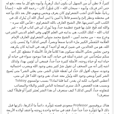
كثيراً، لا تظن أن من السهل أن يكون ابنك أزهرياً، وأبوه دفع كل ما معه، دفع له
حتى آخر فرنك، وأبوه – سبحان الله – كان مُنوَّراً، كان – رحمة الله عليه – إنساناً
ربانياً، طبعاً الذي أنجب الشعراوي كان يعرف ويحس ويفهم، قال بعد ذلك ودَّعته
في محطته ونظر إلىّ وابتسم قائلاً يا أمين يا ابني أسأل الله أن يُبارِك لك في
الكتب التي اشتريتها، قال الشيخ العارف بالله الشعراوي – قدَّس الله سره –
والله لقد فُتِحَ علىّ بها فتوح عظيمة جداً، وما بُورِك لي في كتاب قرأته – غير
كتاب الله – كتلك الكتب، هي بدايته في العلم الإلهي وفي العلم الديني الشرعي،
وخرج منه – من محمد أمين – الشيخ محمد متولي الشعراوي العارف الإمام
العلّامة المُفسِّر الكبير ملء الدنيا سمعاً وبصراً، أليس كذلك؟ ولا يُنسى بإذن
الله، هو من الخالدين، في شيئ كرهه أو أحبه؟ كرهه، في البداية كان يكرهه،
وحين نجلس نحكي الأمثلة سيكون هذا كلاماً فارغاً، الأمثلة لا تنقطع، كل أحد
منكم سيُحدِّثني عن عشرة أمثلة في حياته، أكيد هذا موجود سواء في حياته أو
حياة ابنه أو حياة زوجته، الأمثلة كثيرة جداً جداً، فينبغي أن نُؤمِن بهذا، ولذلك
انتبه إلى أنه من السخف أن تقول شرٌ كثير ينفي وجود الله ويضرب احتمالية
وجوده، سوف أقول لك حدِّد لي نُقطة غليان الشر، متى يغلي الشر؟ متى يُصبِح
الشر كثيراً وينفي وجود الله ويُبرَّر معه عندك نفي وجود الله؟ قل لي متى،
أعطني الجواب، لكنه لن يقدر، كما قلنا لماذا؟ بسبب تولستوي Tolstoy
وبسبب هذه القصص، لأنك سترى استجابة الناس للشر والبلاء والمصائب
مُتفاوِته جداً، أليس كذلك؟ كيف ستعرف أن هذا الشر يُعتبَر كثيراً أو قليلاً؟ كيف
ستعرف؟
هناك بروفيسور Professor سعودي قصته مُؤثِّرة، دائماً ما أذكرها، ذكرتها قبل
ذلك لأنها مُؤثِّرة جداً جداً جداً، فقد في ساعة واحدة زوجته وأعتقد أولاده الأربعة