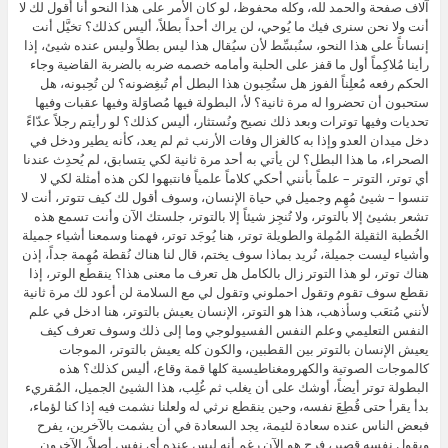
آلاف صفحة والحمد لله، وكله محفوظ، لو كان الأمر على هذا النحو أنا أقول لك لا
أنت ولا نحن سنرى فيك ما يُوحي، لن يراك أحداً بطلاً، أليس كذلك؟ تخيَّل أنت
إنساناً على هذا النحو، سنُبسِّط لأن سيُقال هذا ليس بطلاً وليس عنده شيئ، إذا
رأينا مُلاكِماً أول ما قفز على الحلبة وأمامه خصمه ضربه بالضربة القاضية وجاء
الحكم رفعه مُعلِناً الفوز هل ستُحِبون هذا البطل أم تُبغِضونه؟ لن تُحِبونه، هل
ستحبون أن تحضروا له مرة ثانية؟ لأ، البطولة فيها مُصاوَلة وفيها عقبات وفيها
تحديات وفيها توترات وبعد ذلك نصيح ونُستثار، أليس كذلك؟ لو رأيتم رجلاً عدّاءً
دخل ميدان العدو وإذا به كالغزال وفات الأرنب ثم لم يعد، كأنه يطير ودخل في
الصحراء، ما هذا البطل؟ لن يأتي به أحد مرة ثانية لكي يتسابق، لم يُحدِث عندنا
أي توتر، التوتر – علماً بأنني أحكي كلاماً علمياً فانتبهوا لكن هذه أمثلة لكي لا
تنسوا – شيئ مُهِم وجميل في حياة الإنسان، وسوف أقول لك كيف تتوتر، أنت لا
تشعر بشيئ إلا بالتوتر، ولا تُنجِز شيئاً إلا بالتوتر، جلستك الآن وأنت تسمع هذه
الخُطبة الثقيلة المُمِلة والطويلة توتر، هنا يُوجَد توتر، فهمنا وسمعنا أشياء جميلة
وأشياء ليست جميلة، نُريد بماذا سوف يختم، قال لنا هناك نُقطة مُهِمة جداً، إذن
هناك توتر، لو هذا التوتر زال بالكامل هل تعرف ما معنى هذا؟ ينقطع الوتر، إذا
نقطع سوف تقوم وتقول احملوني وتقول لي مع السلامة لن أعود لك مرة ثانية
لأنني مُتعَب وسأذهب، هذا هو التوتر، الإنسان يعيش بالتوتر، هنا ادخل في علم
النفس التعليمي وعلم النفس الفسيولوجي وما إلى ذلك وسوف تعرف كيف
يعيش الإنسان بالتوتر بين القطبين، والكون كله يعيش بالتوتر، الموجات
كالموجات الصوتية والكهرومغناطيسية كلها قمة وقاع، أليس كذلك؟ هذه
البطولة توتر أيضاً، أوشك على أن يغلب ثم غُلِب، هذا الشيئ الجميل، المُقريء
بدأ يقرأ حتى قُطِعَ نفسه، وحين ينقطع نرثي له ولعلنا نشمت فيه إذا كنا لؤماء،
فبعض الناس عنده سعادة لئيمة، يجد السعادة في أن يشمت بالآخرين، يفرح
ويقول نفسه قصير، فرح هو الآن رغم أنه ليس عنده أي نفس أصلاً، الآخرون