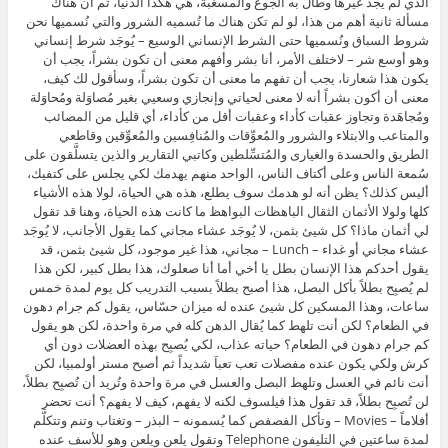
الذي لم يجد غيرها وطال به الجوع والمسغبة، هي هكذا الدنيا، ثم أن هناك
مسألة ثانية أهم من هذا، لو لم تكن هناك ما تُسميه الشرور والتي نُسميها نحن
شروط السباق ونُسميها حتى الشرط الإنساني الوسيع – يُوجَد شرط إنساني
وهو أوسع شر – لاختلف الأمر، أنا بشر وأفهم معنى أن تكون بشراً، يجب أن
يكون هذا شعارنا، يجب أن تفهم ما معنى أن تكون بشراً، وسأقول لك كيف،
معنى أن أكون بشراً أنه لا معنى لحياتي وإنجازي وسعيي بغير مُصاوَلة ومُحاوَلة
ومُجاهَدة وتجاوز عقبات كأداء وعقبات أقل من كأداء، أي قليل من المصائب
والمتاعب والابتلاء والشرور والمُعوِّقات والمُنافِسين والمُعوِّقين وقاطعي
الطريق والحسدة والغيارى والمُتسِّلطين وكاتبي التقارير والذين يتسلَّقون على
سُمعة الناس وعلى أكتاف الناس، الواحد منهم يهدمك لكي يجلس على كتفيك،
أليس كذلك؟ يظن أنه لو هدمك سوف يطلع، هذه هي الحياة، لولا هذه الأشياء
كلها ولولا الأثمان الثقال الباهظات البواهظ ما كانت هذه الحياة، وهنا قد تقول
لي أثمان ماذا؟ كل شيئ بثمن، لا يُوجَد عشاء مجاني كما يقول الأجانب، لا يُوجَد
عشاء مجاني أو غداء – Lunch – مجاني، هذا غير موجود، كل شيئ بثمن، قد
يقول أحدكم هذا الإنسان بطل يا أخي أما أنا صعلوك، هذا بطل كبير، لكن هذا
لم يُصبِح بطلاً بأكل البصل، هذا أصبح بطلاً بسبب التدريب كل يوم لمدة خمس
ساعات، وهذا المسكين كل شيئ عنده له ميزان حسّاس، يقول كم جرام دهون
في الطعام؟ لكن أنت تلهط كما يُقال الدهن كله في مرة واحدة، لكن هو يقول
كم جرام دهون في الطعام؟ حياته عذاب، لكي يُصبِح بهذه العضلات دون أي
كرش ولكي يكون عنده مفصلات تعب تعباَ شديداً ثم أصبح مستر أولمبيا، لكن
أنت نائم في العسل وتلهط البصل والعسل في مرة واحدة وتُريد أن تُصبِح بطلاً،
لن تُصبِح بطلاً، قد تقول هذا فيلسوف لكنه لا يفهم، كيف لا يفهم؟ أنت تحضر
أفلاماً – Movies – وتأكل الفصفص كما يُسمونه – البذر – وتغتاب وتنم وتتكلَّم
لمدة ساعتين في التليفون Telephone وتقول يلعن ويلعن وهو للأسف عنده