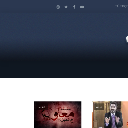
TÜRKÇ
مرئي
صوتي