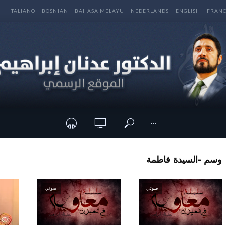
E
IITALIANO
BOSNIAN
BAHASA MELAYU
NEDERLANDS
ENGLISH
FRANC
···
وسم -السيدة فاطمة
صوتي
صوتي