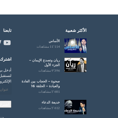
الأكثر شعبية
تابعنا
الأساس
ouTube
er
11٬114 مشاهدات
اشترك ب
ريان وتصدع الإيمان –
الجزء الأول
أدخل بر
9٬396 مشاهدات
لتستقبل 
الإلكترو
صحوة – ‏الحجاب‬ بين العادة
و‫‏العبادة‬ – الحلقة 16
عنوان
5٬681 مشاهدات
البريد
الإلكترو
خديعة الدعاء
اشترك
5٬612 مشاهدات