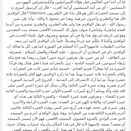
لنا أن أحداً في العالمين قبل هؤلاء الإسرائيليين والمُستشرِقين اليهود من
المسلمين – أي من أمة المسلمين أو أمة العرب – قال إن الرسول أُسريَ به
إلى مسجد الجعرانة، لكن هو قال ماذا في التلفزيون Television؟ قال الواقدي
قال هذا والطبري وآخرون غيرهما، وهذا غير صحيح، لا والله – وأنا على منبر
رسول الله – لم يقل الواقدي هذا ولم يقله الطبري، والطبري تفسيره بين أيدينا
افتحه مُباشَرةً، ومُباشَرةً سوف يقول لك المسجد الأقصى مسجد بيت المقدس،
وهو في تاريخه لم يقل هذا ولا في أي موضع، ومعروف قول علماء الحديث في
الواقدي ولكننا لا نتكلَّم عنه جرحاً وتعديلاً، علماً بأن الواقدي كاتبه ابن سعد
صاحب الطبقات، فانتبهوا لأنني أنا أضعكم في الصورة كما هى، كل ما هنالك أن
الواقدي ذكر في المغازي أن الرسول – عليه الصلاة وأفضل السلام – مُنصرَفه
من الطائف – أي من حنين، هل تعرفون غزوة حنين؟ هوازن، وهذا بعد فتح مكة
بزُهاء أسبوعين، في السنة الثامنة – نزل بالجعرانة، فماذا فعل هناك وقد قرأنا
السيرة مذ كنا صغاراً؟ قسم الغنائم – قسمة غنائم حنين كانت في الجعرانة –
وأقام بالجعرانة ثلاثة عشرة يوماً، هذا ما ذكره الواقدي، فهو أقام بالجعرانة ثلاثة
عشرة يوماً، ثم لما أراد الانصراف إلى المدينة – الخروج إلى المدينة المنورة –
أحرم بعمرة، وهذه عمرة النبي الثالثة، والآن نسأل كم عمرة اعتمر النبي صلى
الله عليه وآله وسلم؟ أربع عُمرات، العمرة الأولى عمرة الحديبية والعمرة الثانية
عمرة القضاء – وتعرفون قصة عمرة القضاء – والعمرة الثالثة هى هذه، أي
عمرة الجعرانة، والثلاثة كلهن في ذي القعدة، بقيت العمرة الرابعة والأخيرة
وهى عمرته في حجته، فهذه هى أربع عمر للنبي، وهذه العمرة الثالثة، فالنبي
أحرم بالعمرة الثالثة هذه من الجعرانة، وهنا يقول الواقدي أحرم من المسجد
الذي تحت الوادي بالعدوة القصوى، المسجد الأقصى، فهو الآن يُسمى المسجد
أم يصفه؟ يصفه، فانتبهوا لأنه قال في هذا المكان وادٍ وله عدوتان، وهناك عدوة
أبعد عن مكة، فالوصف بأي اعتبار؟ هو يقول أدنى وأقصى، أي مسجد أقصى