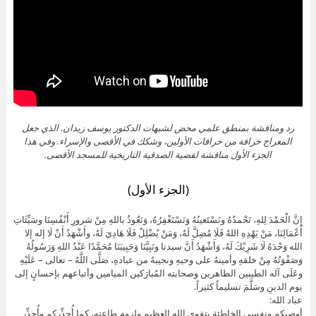
رد ومناقشة بمنطق علمي محض لشبهات الدكتور يوسف زيدان. الذي جعل
المعراج خرافة من خرافات الأولين، وشكك في الأقصى والإسراء. وفي هذا
الجزء الأول مناقشة لقضية الصدقية التاريخية للمسجد الأقصى.
(الجزء الأول)
إِنَّ الْحَمْدَ لِلهِ، نَحْمدُهُ ونَسْتَعينُهُ وَنَسْتَغْفِرُهُ، وَنَعُوذُ باللهِ مِنْ شرورِ أَنْفُسِنَا وسَيِّئَاتِ
أَعْمَالِنَا، مَنْ يَهْدِهِ اللهُ فَلَا مُضِلَّ لَهُ، وَمَنْ يُضْلِلْ فَلَا هَادِيَ لَهُ، وأَشْهَدُ أَنْ لَا إله إلا
الله وَحْدَهُ لَا شَرِيْكَ لَهُ، وَأَشْهَدُ أَنَّ سيدنا ونَبِيَّنَا وَحَبِيبَنَا مُحَمَّدًا عَبْدُ اللهِ وَرَسُولُهُ
وَصَفْوَتُهُ مِنْ خلقهِ وأمينهُ على وحيهِ ونجيبهُ من عبادهِ، صَلَّى اللَّهُ – تعالى – عَلَيْهِ
وعَلَى آله الطيبين الطاهرين وصحابته المُبارَكين الميامين وأتباعهم بإحسانٍ إلى
يوم الدينِ وسَلَّمَ تسليماً كثيراً.
عباد الله:
أوصيكم ونفسي الخاطئة بتقوى الله العظيم ولزوم طاعته، كما أُحذِّركم وأُحذِّر