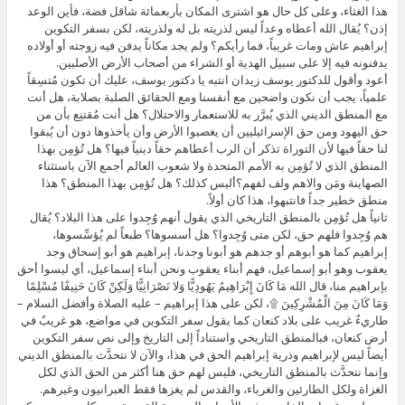
هذا الغثاء، وعلى كل حال هو اشترى المكان بأربعمائة شاقل فضة، فأين الوعد
إذن؟ يُقال الله أعطاه وعداً ليس لذريته بل له ولذريته، لكن بسفر التكوين
إبراهيم عاش ومات غريباً، فما رأيكم؟ ولم يجد مكاناً يدفن فيه زوجته أو أولاده
يدفنونه فيه إلا على سبيل الهدية أو الشراء من أصحاب الأرض الأصليين.
أعود وأقول للدكتور يوسف زيدان انتبه يا دكتور يوسف، عليك أن تكون مُتسِقاً
علمياً، يجب أن نكون واضحين مع أنفسنا ومع الحقائق الصلبة بصلابة، هل أنت
مع المنطق الديني الذي يُبرَّر به للاستعمار والاحتلال؟ هل أنت مُقتنِع بأن من
حق اليهود ومن حق الإسرائيليين أن يغصبوا الأرض وأن يأخذوها دون أن يُبقوا
لنا حقاً فيها لأن التوراة تذكر أن الرب أعطاهم حقاً دينياً فيها؟ هل تُؤمِن بهذا
المنطق الذي لا تُؤمِن به الأمم المتحدة ولا شعوب العالم أجمع الآن باستثناء
الصهاينة ومَن والاهم ولف لفهم؟أليس كذلك؟ هل تُؤمِن بهذا المنطق؟ هذا
منطق خطير جداً فانتبهوا، هذا كان أولاً.
ثانياً هل تُؤمِن بالمنطق التاريخي الذي يقول أنهم وُجِدوا على هذا البلاد؟ يُقال
هم وُجِدوا فلهم حق، لكن متى وُجِدوا؟ هل أسسوها؟ طبعاً لم يُؤسِّسوها،
إبراهيم كما هو أبوهم أو جدهم هو أبونا وجدنا، إبراهيم هو أبو إسحاق وجد
يعقوب وهو أبو إسماعيل، فهم أبناء يعقوب ونحن أبناء إسماعيل، أي ليسوا أحق
بإبراهيم منا، قال الله مَا كَانَ إِبْرَاهِيمُ يَهُودِيًّا وَلا نَصْرَانِيًّا وَلَكِنْ كَانَ حَنِيفًا مُسْلِمًا
وَمَا كَانَ مِنَ الْمُشْرِكِينَ ۩، لكن على هذا إبراهيم – عليه الصلاة وأفضل السلام –
طاريءٌ غريب على بلاد كنعان كما يقول سفر التكوين في مواضع، هو غريبٌ في
أرض كنعان، فبالمنطق التاريخي واستناداً إلى التاريخ وإلى نص سفر التكوين
أيضاً ليس لإبراهيم وذرية إبراهيم الحق في هذا، والآن لا نتحدَّث بالمنطق الديني
وإنما نتحدَّث بالمنطق التاريخي، فليس لهم حق هنا أكثر من الحق الذي لكل
الغزاة ولكل الطارئين والغرباء، والقدس لم يغزها فقط العبرانيون وغيرهم.