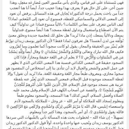
فهى مُستثناة على غير قياس، والذي يأتي مكسور العين مُضارِعه مفعِل، وهذا
شيئ آخر، على كل حال هو لا يعترف بهذا وهذا عجيب جداً، أيضاً أنا هنا أتعجب
جداً من باحث يحمل درجة الدكتوراة يُجادِل في هذه المسائل، يرفض أن نعود
إلى المعنى الدلالي والسمانتيكي للفظة، فممنوع أن تعود إلى المُعجَم، لماذا؟
كيف الناس تتعرف على معاني الكلمات؟ دلالياً ممنوع فماذا عن تداولياً؟ كيف
يتم الآن اصطناع واستعمال وتداول لفظة مسجد؟ هذا أيضاً ممنوع، فتداولياً
يمنعك ودلالياً يمنعك، إذن ماذا تُريد؟ هل نخلق لك مُعجَمية جديدة ونخلق معنىً
نُؤلِّفه من لدن أنفسنا؟ هل تعرفون لماذا فقط؟ لأن الدكتور يوسف زيدان تورَّط
فلم يُميِّز بين الحقيقة والمجاز، يقول لو كانت سجوداً كما تعلمون وما تٌقرِّرون
فكيف قال الله تبارك وتعالى وَالنَّجْمُ وَالشَّجَرُ يَسْجُدَانِ ۩ وقال أيضاً وَلِلَّهِ يَسْجُدُ
مَن فِي السَّمَاوَاتِ وَالْأَرْضِ ۩؟ لا يعلم أن في اللغة حقيقةً ومجازاً، فإذا كان
السجود حقيقةً في المعنى الكذائي فنسبة هذا المعنى الكذائي الذي لا يظهر
في عمل النجم والشجر والجبال لابد أن تتأدى بنا إلى استخلاص أن المقصود هو
سجودٌ مجازي، ومعروف طبعاً مجاز اللغة وحقيقة اللغة، ماذا تُريد أن تقول؟ وإلا
لفظة المسجد موجودة قبل الإسلام، فمعنى المسجد الذي يُعبَّر عنه بلفظة
عربية هى مسجد موجود قبل الإسلام، قَالَ الَّذِينَ غَلَبُوا عَلَىٰ أَمْرِهِمْ لَنَتَّخِذَنَّ
عَلَيْهِم مَّسْجِدًا ۩، والقصة عن أصحاب الكهف قبل الإسلام وقبل محمد عليه
الصلاة وأفضل السلام، أليس كذلك؟ هذا المسجد، والسجود معلوم طبعاً
ومعلوم إسجاد الله للملائكة أو أمر الله – عز وجل – للملائكة بالسجود لآدم
واستعصاء إبليس، قال الله يَا مَرْيَمُ اقْنُتِي لِرَبِّكِ وَاسْجُدِي وَارْكَعِي مَعَ الرَّاكِعِينَ ۩
فالله يقول وَاسْجُدِي ۩، أي أمر بالسجود، وهذا كثير جداً ومعلوم.
تسهيلاً – إن شاء الله – لخطوات بحث هذه المسألة نأتي بالشُبهات التي سردها
الدكتور يوسف زيدان ونُجيب عنها واحدةً واحدة، أولاً قول الدكتور الدكتور زيدان
حول كلمة المسجد ومفهوم المسجد أعتقد أننا أوضحنا للتو أن هذا المفهوم أو