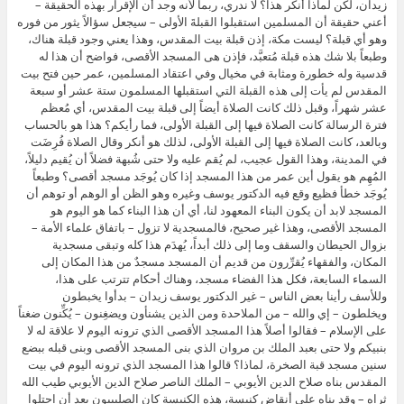
زيدان، لكن لماذا أنكر هذا؟ لا ندري، ربما لأنه وجد أن الإقرار بهذه الحقيقة –
أعني حقيقة أن المسلمين استقبلوا القبلةَ الأولى – سيجعل سؤالاً يثور من فوره
وهو أي قبلة؟ ليست مكة، إذن قبلة بيت المقدس، وهذا يعني وجود قبلة هناك،
وطبعاً بلا شك هذه قبلة مُتعبَّد، فإذن هى المسجد الأقصى، فواضح أن هذا له
قدسية وله خطورة ومثابة في مخيال وفي اعتقاد المسلمين، عمر حين فتح بيت
المقدس لم يأت إلى هذه القبلة التي استقبلها المسلمون ستة عشر أو سبعة
عشر شهراً، وقبل ذلك كانت الصلاة أيضاً إلى قبلة بيت المقدس، أي مُعظم
فترة الرسالة كانت الصلاة فيها إلى القبلة الأولى، فما رأيكم؟ هذا هو بالحساب
وبالعد، كانت الصلاة فيها إلى القبلة الأولى، لذلك هو أنكر وقال الصلاة فُرِضَت
في المدينة، وهذا القول عجيب، لم يُقم عليه ولا حتى شُبهة فضلاً أن يُقيم دليلاً،
المُهِم هو يقول أين عمر من هذا المسجد إذا كان يُوجَد مسجد أقصى؟ وطبعاً
يُوجَد خطأ فظيع وقع فيه الدكتور يوسف وغيره وهو الظن أو الوهم أو توهم أن
المسجد لابد أن يكون البناء المعهود لنا، أي أن هذا البناء كما هو اليوم هو
المسجد الأقصى، وهذا غير صحيح، فالمسجدية لا تزول – باتفاق علماء الأمة –
بزوال الحيطان والسقف وما إلى ذلك أبداً، يُهدَم هذا كله وتبقى مسجدية
المكان، والفقهاء يُقرِّرون من قديم أن المسجد مسجدٌ من هذا المكان إلى
السماء السابعة، فكل هذا الفضاء مسجد، وهناك أحكام تترتب على هذا،
وللأسف رأينا بعض الناس – غير الدكتور يوسف زيدان – بدأوا يخبطون
ويخلطون – إي والله – من الملاحدة ومن الذين يشنأون ويضغِنون – يُكِّنون ضغناً
على الإسلام – فقالوا أصلاً هذا المسجد الأقصى الذي ترونه اليوم لا علاقة له لا
بنبيكم ولا حتى بعبد الملك بن مروان الذي بنى المسجد الأقصى وبنى قبله ببضع
سنين مسجد قبة الصخرة، لماذا؟ قالوا هذا المسجد الذي ترونه اليوم في بيت
المقدس بناه صلاح الدين الأيوبي – الملك الناصر صلاح الدين الأيوبي طيب الله
ثراه – وقد بناه على أنقاض كنيسة، هذه الكنيسة كان الصليبيون بعد أن احتلوا