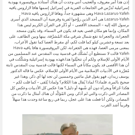
إذن هذا أمر معروف، والعجيب أنني وجدت أن هناك أستاذة بروفيسورة يهودية
إسرائيلية تُدرِّس في الجامعات العبرية في إسرائيل إسمها هافا لازاروس يافيه
Hava Lazarus-Yafeh وهى مشهورة جداً، وهافا لازاروس يافيه Hava
Lazarus-Yafeh هى أحد الذين روَّجوا لفرية وفرضية أن المسجد الذي أُسرى
برسول الله إليه – المسجد الأقصى – أو ذُكَر في القرآن الكريم ليس هذا
المكان، وإنما هو مكان قصي بعيد قد يكون في السماء، وقد يكون مسجد
الجعرانة، والجعرانة تقع شمال شرقي مكة المُشرَّفة، بينها وبين الطائف، على
بعد تسعة وعشرين كيلو كما قلت لكم، أي مقرط العصا كما تقول الأعراب،
بمعنى مرمى العصا، فهذه هى الجعرانة، لكن البروفيسورة هافا يافيه Hava
Yafeh قالت لا نستطيع أن نُشكِّك في قدسية بيت المقدس عند المسلمين من
الأيام الأولى للإسلام، ولكم أن تتخيَّلوا هذا،فهذه يهودية إسرائيلية وشكَّكت في
أن هذا الأقصى قد يكون مكاناً في السماء لكنها قالت قدسية بيت المقدس ثابتة
مُقرَّرة في الأدبيات الإسلامية من الأيام الأولى للإسلام، عكس ما قاله الدكتور
يوسف زيدان، فهو يقول قبل مائتين وخمسين لن تجد لها أي ذكر، وهذا غير
صحيح بالمرة، فلماذا؟ لماذا يُقال هذا الكلام؟ ولماذا يُلقى – كما قلت لكم –
هكذا جُزافاً وبجرأة دون أي شُبهة أو دليل؟ هذا عكس كل الأدبيات وعكس كل
المصادر التي ذكرت والتي لم أذكر، ومن المُؤكَّد أن هناك أمثال ما ذكرت من
المصادر، ولكن أنا فعلت هذا على عجل، ربما في ربع ساعة وجدت هذا سهلاً
وقريباً أشد القرب.