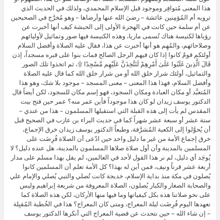
هذا المعنى مُتوافِر وموجود قبل الإسلام المحمدي، ولذلك في الحديث الذي
ترويه أم المُؤمِنين عائشة – رضيَ الله عنها وأرضاها – وهو مُخرَّج في الصحيحين
عن أم سلمة حين كانت في الهجرة الأولى إلى الحبشة كيف أنها أخبرت عن
رؤياها لكنيسة هناك تُسمى ماريا، وهذه الكنيسة فيها صور وتماثيل لأوليائهم
وصلاحائهم، والمُهِم هو أنها أخبرت عن هذا، فقال عليه الصلاة وأفضل السلام
أولئكم قومٌ كانوا إذا كان فيهم الرجل الصالح فمات بنوا على قبره مسجداً، إذن
قَالَ الَّذِينَ غَلَبُوا عَلَىٰ أَمْرِهِمْ لَنَتَّخِذَنَّ عَلَيْهِم مَّسْجِدًا ۩، ثم اتخذوا تلك الصور
والتماثيل، أولئك شرار خلق الله أو من شرار خلق الله كما قال عليه الصلاة
وأفضل السلام، فهذا هذا المعنى – معنى المسجد – موجود بلا شك، وهو هذا
المُتعبَّد أو مكان العبادة ومكان السجود، فهو إسم مكان للسجود، لكن أيضاً قال
الدكتور يوسف زيدان لو كان هذا موجوداً فأين عمر منه؟ عمر حين فتح بيت
المقدس لم يأت إلى هذه القبلة التي استقبلها المسلمون – هذا من عندي –
ستة عشر أو سبعة عشر شهراً كما في حديث البراء بن عازب في الصحيح قبل
أن يُحوَّلوا إلى الكعبة المُشرَّفة، وطبعاً الدكتور يوسف زيدان خرق الإجماع،
خرق إجماع الأمة من غير ما دليل واحد حين ادّعى أن الصلاة فُرِضَت على
المسلمين بالمدينة وأن أول صلاة صلاها المسلمون بالمدينة، هل عنده دليل؟ لا
يُوجَد أي دليل، لم نر هذا القول لأحد في العالمين، لم يقل بهذا مسلم على مدار
أربعة عشر قرناً ونيف، فمن أين له بهذا؟ كل الأمة تعلم أن المسلمين كانوا
يُصلون في مكة منذ بداية الإسلام، خديجة كانت تُصلي والنبي يُصلي والإمام علي
والصحابة الصغار والكبار يُصلون، الصلاة المعروفة من شريعة إبراهيم وليس
على نحو صلاتنا هذه بكل كيفياتها وما فيها منها الأركان، لكن هذه الصلاة كما
نعهدها اليوم فُرِضَت ليلة المعراج، ومتى كان المعراج؟ هذا في الخُطبة المُقبِلة
– إن شاء الله – حين نتحدث عن قضية المعراج التي أنكرها الدكتور يوسف