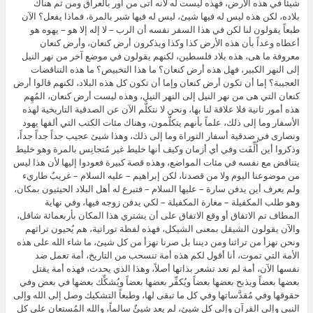
شيئاً في هذه الأرض، فهذه ليست له لأنه أتى من أور بالعراق ومن ثم هناك
بلاده، لكن هذه ليس له فيها شيئ، ليس له فيها شبر بالمرة، فماذا يفعل؟ الآن
طبعاً يقولون لنا لكن في هذا السفر نفسه أن الرب – لا إله إلا هو – يهوه هو
أعطاه وعداً بأن هذه الأرض كذا وكذا ويذكرون أرض كنعان، وأرض كنعان
معروفة ما هى، هذه بلاد فلسطين، لكنهم يقولون في موضع آخر من نهر النيل
إلى النهر الكبير، فهل هذه أرض كنعان؟ ما هذا التخبيص؟ ما هذه التناقضات
العجيبة؟ إما أن تكون أرض كنعان وإما أن تكون كل هذه البلاد، لكنهم قالوا أرض
كنعان التي هى من نهر النيل إلى النهر النيل، وهذه ليست أرض كنعان، المُهِم
هذه أمور ثانية فلا علاقة لنا بها، ونحن لا نتكلَّم الآن عن الصدقية التاريخية لهذه
الأسفار وما إلى ذلك، علماً بأنهم يتكلَّمون، وهناك مئات الكتب التي ألفها يهود
ونصارى في صدقية أسفار التوراة وما إلى ذلك، وهذا شيئ عجيب جداً جداً جداً،
وذكروا أين أُلِّفَت وفي أي أزمان وكيف أنها خليط غير مُتجانِس بالمرة وهو خليط
يتناقض مع نفسه في مئات المواضع، وهذه قصة كبيرة فعودوا إليها لأن هذا ليس
من موضوعنا اليوم ولا من قصدنا، لكن إبراهيم – عليه السلام – غريبٌ طاريء
ولم يعرف أين يدفن سارة – عليها السلام – فتبرع له أهل البلاد الحيثيون بمكان،
وهو طلب المكفيلة – مغارة المكفيلة – لكي يدفن زوجه فيها، وفي نهاية
المطاف تم الاتفاق أو وقع الاتفاق على أن يشتري هذا المكان بأربعمائة شاقل،
والآن يقولون الشيقل بمعنى الشيكل، فهذه لفظة توراتية، هم يُحيون تراثهم
ونحن نهزأ من تراثنا ومن ديننا بل صرنا نهزأ من كل شيئ، ما شاء الله على هذه
الأمة التي تموت، أنا أقول لكم هذه أمة تنسحب من التاريخ، أمة تعمل ضد
نفسها الآن، أمة لم تعد تشعر بذاتها أصلاً، وهذا الذي يحدث، فهذه أمة يقتل
بعضها بعضاً ويذبح بعضها بعضاً ويُكفِّر بعضها بعضاً ويُشكِّك بعضها في بعض وفي
حقوقها وفي مُقدَّساتها وفي كل ما تبقى لها، وطبعاً التشكيك وصل إلى الله وإلى
النبي وإلى القرآن وإلى كل شيئ، لم يعد شيئٌ سالماً، والله المُستعان على كل