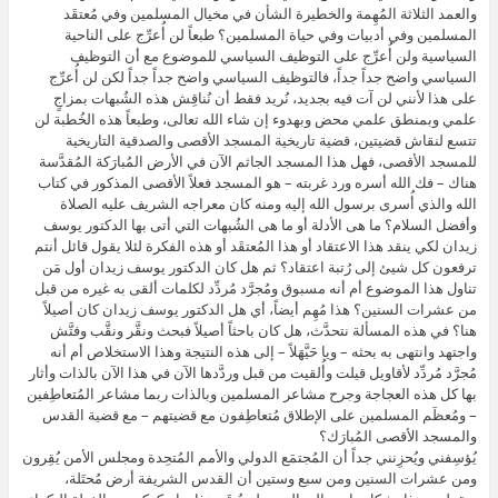
والعمد الثلاثة المُهِمة والخطيرة الشأن في مخيال المسلمين وفي مُعتقَد
المسلمين وفي أدبيات وفي حياة المسلمين؟ طبعاً لن أُعرِّج على الناحية
السياسية ولن أُعرِّج على التوظيف السياسي للموضوع مع أن التوظيف
السياسي واضح جداً جداً، فالتوظيف السياسي واضح جداً جداً لكن لن أُعرِّج
على هذا لأنني لن آت فيه بجديد، نُريد فقط أن نُناقِش هذه الشُبهات بمزاجٍ
علمي وبمنطق علمي محض وبهدوء إن شاء الله تعالى، وطبعاً هذه الخُطبة لن
تتسع لنقاش قضيتين، قضية تاريخية المسجد الأقصى والصدقية التاريخية
للمسجد الأقصى، فهل هذا المسجد الجاثم الآن في الأرض المُبارَكة المُقدَّسة
هناك – فك الله أسره ورد غربته – هو المسجد فعلاً الأقصى المذكور في كتاب
الله والذي أُسرى برسول الله إليه ومنه كان معراجه الشريف عليه الصلاة
وأفضل السلام؟ ما هى الأدلة أو ما هى الشُبهات التي أتى بها الدكتور يوسف
زيدان لكي ينقد هذا الاعتقاد أو هذا المُعتقَد أو هذه الفكرة لئلا يقول قائل أنتم
ترفعون كل شيئ إلى رُتبة اعتقاد؟ ثم هل كان الدكتور يوسف زيدان أول مَن
تناول هذا الموضوع أم أنه مسبوق ومُجرَّد مُردِّد لكلمات ألقى به غيره من قبل
من عشرات السنين؟ هذا مُهِم أيضاً، أي هل الدكتور يوسف زيدان كان أصيلاً
هنا؟ في هذه المسألة نتحدَّث، هل كان باحثاً أصيلاً فبحث ونقَّر ونقَّب وفتَّش
واجتهد وانتهى به بحثه – ويا حَيَّهَلاً – إلى هذه النتيجة وهذا الاستخلاص أم أنه
مُجرَّد مُردِّد لأقاويل قيلت وأُلقيت من قبل وردَّدها الآن في هذا الآن بالذات وأثار
بها كل هذه العجاجة وجرح مشاعر المسلمين وبالذات ربما مشاعر المُتعاطِفين
– ومُعظَم المسلمين على الإطلاق مُتعاطِفون مع قضيتهم – مع قضية القدس
والمسجد الأقصى المُبارَك؟
يُؤسِفني ويُحزِنني جداً أن المُجتمَع الدولي والأمم المُتحِدة ومجلس الأمن يُقِرون
ومن عشرات السنين ومن سبع وستين أن القدس الشريفة أرض مُحتَلة،