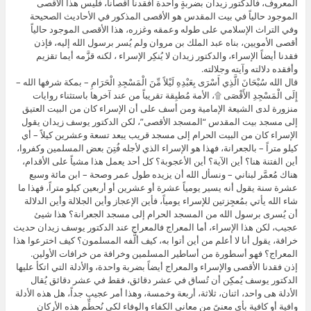
المعروف، فالدكتور زيدان بضربةٍ واحدة أفقدنا أقصانا، فليس هذا الأقصى
الموجود حالياً في بيت المقدس هو الأقصى المذكور في الأحاديث الصحيحة
وفي التراث الإسلامي على طوله وعمقه وغزره، هذا الأقصى الموجود حالياً
أقصى الأمويين، بناه عبد الملك بن مروان ولم يُسر برسول الله إليه، فإذن
فقدنا أيضاً الإسراء، والدكتور زيدان لا يُنكِر الإسراء ، لكنه قزَّمه أيما تقزيم
وأفقده دلالته وآيته وجلالته.
قال الله سُبْحَانَ الَّذِي أَسْرَى بِعَبْدِهِ لَيْلاً مِّنَ الْمَسْجِدِ الْحَرَامِ – بمكة شرفها الله –
إِلَى الْمَسْجِدِ الأَقْصَى ۩، الأمة مُطبِقة تقريباً من عند آخرها باستثناء روايات
منزورة لدى الشيعة الإمامية ومن أسف على أن الإسراء كان من البيت العتيق
إلى مسجد بيت المقدس “المسجد الأقصى”، لكن الدكتور يوسف زيدان يقول
الإسراء كان من البيت الحرام إلى مسجد قريب يبعد تسعة وعشرين كيلاً – أي
كيلو متراً – بالجعرانة، فهذا هو الإسراء الذي لأجله فُتِنَ بعض المسلمين وكفروا،
أين الفتنة هنا؟ أين الآية؟ أين الأعجوبة؟ كل أحد يعمل هذا مشياً على الأقدام،
هناك مُعمَّر لبناني – ونسأل الله أن يزيده طول عمر وصحة – ابن مائة وسبع
عشرة سنة يقول أنه يسير يومياً عشرة أو عشرين أو أربعين كيلو متراً، فهذا ما
شاء الله يأتي بمُعجِزتين للإسراء يومياً، فأين الإعجاز وأين الجلالة وأين الدلالة
أن يُسرى برسول الله من المسجد الحرام إلى مسجد الجعرانة؟ هذا شيئ
عجيب، لكن هذا الإسراء، أما المعراج فالمعراج عند الدكتور يوسف زيدان حديث
خرافة، يقول أنا لا أعلم من أين أتوا به، كيف ألَّفه المسلمون؟ كيف اخترعوا هذا
المعراج؟ فهو أسطورة من أساطير المسلمين وخرافة من خرافات الأولين.
إذن فقدنا الأقصى والإسراء والمعراج أيضاً بضربة واحدة، والأدلة التي اتكأ عليها
الدكتور يوسف يُمكِن أن تُساق في عشر دقائق، فقط في عشر دقائق يُقال
الأدلة هى واحد، اثنان، ثلاثة، أربعة وخمسة، وهذا أمر عجيب جداً، هل هذه الأدلة
وافية أو كافية بأي معنىً من معاني الكفاء والوفاء لكي نُحطِّم هذه الأركان