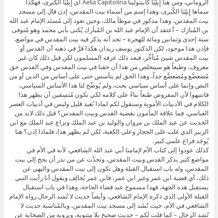
الروماني، ومن هنا إِيلِيَا كابيتولينا Aelia Capitolina أي إِيلِيَا الكُبرى، فهكذا
سماها إِيلِيَا الكُبرى، وهذا إسم من أسماء بيت المقدس، إذن قال إلى مسجد
بيت المقدس، وهذا مذكور في موطأ مالك، وحين تعود إلى مُسنَد الإمام عبد الله
بن المُبارَك – أعتقد أن الإمام عبد الله بن المُباَرك يُكنى بأبي محمد وهو مُتوفى
سنة إحدى وثمانين ومائة للهجرة – تجد أنه يذكر فيه بيت المقدس في مواضع،
فإذن هذا موجود، لكن الدكتور يوسف زيدان هكذا قرَّ في ذهنه أن القدس أو
بيت المقدس شيئ مُتأخِّر، فبعد ذلك عرفه المسلمون لكن قبل ذلك كان غير
معروف، وطبعاً هو سيتخلص من هذا أن حقنا في بيت المقدس وفي القدس حق
مُضعضَّع ومُضعضَّع جداً، وهذا الحق لم يتأسس حتى على أساس من الدين أو من
النص وإنما على أساس سياسي بحت، ولم يُوضِّح لنا هذا الأساس السياسي،
فانتبهوا لأن المفروض طبعاً بناءً على كلامه لكي نكون مُتسِقين أن يظهر هذا
الكلام في الأدبيات الأموية وسنقول لكم لماذا بُعيد قليل وليس في أدبيات العصر
العباسي، فما علاقة المأمون بقضية القدس وبيت المقدس؟ قبل ذلك لابد من
الحديث عن عبد الملك بن مروان والوليد بن عبد الملك ونزاع عبد الملك مع ابن
الزبير الذي غلب على الحجاز وعلى الكعبة، لكن لم يظهر هذا، فلماذا إذن؟ هنا
يُوجَد فراغ علمي كبير.
كذلك عودوا إلى كتاب الأم لإمامنا أبي عبد الله الشافعي، لأنه في الأم في
مواضع كثير يذكر القدس وبيت المقدس، وتحدَّث عن من نذر أن يحج إلى بيت
المقدس، وله باب استقبال القبلة وهل تكون إلى بيت المقدس والنهي عن
ذلك، أي قضية ابن عمر وغير ابن عمر، فابن عمر يُخالِف ويقول أنا رأيت النبي
يستقبل هذه الجهة، فهذا مسموح عند قضاء الحاجة، وهذا في باب استقبال
القبلة الأولى الذي ذكره الإمام الشافعي، وأيضاً حديث لا تُشد الرحال رواه الإمام
الشافعي في الأم، حيث تُشَد إلى مسجد بيت المقدس، وبالمُناسَبة حديث لا
تُشد الرحال – كما قلت لكم – حديث صحيح بلا مثنوية، ويرويه من الصحابة عن