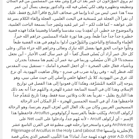
ثم يروي المُؤرِّخون أن عمر بعد أن فرغ ومَن معه من المسلمين من قم المكان
وتنظيفه وتطهيره وقف لكي يُصلي فيه لله، والدكتور يوسف يسأل أين عمر
منه؟ هذا عمر، ليس من لدنا وإنما في صحائف التاريخ فاقرأ التاريخ فقط، عليك
أن تقرأ لأن العجلة غير مُستحَبة في البحث العلمي، العجلة وإلقاء الكلام بسرعة
على عواهنه – كما قلت لكم – أمر غير مُفيد ومُضِر جداً بسمعة الباحث العلمية،
والموضوع جد خطير، أن تُفقِدنا بيت مقدسنا وأقصانا وقضيتنا هكذا فهذه قضية
خطيرة جداً جداً جداً طبعاً، ومن هنا ثورة علماء المسلمين جزاهم الله خيراً،
العلماء والمشائخ والباحثون والمُؤرِّخون أدلوا بدلوهم في هذه القضية طبعاً
وجلَّوا جوانب الحق فيها بفضل الله تبارك وتعالى وجزاهم الله جزاء شاكر، وعلى
كل حال عمر أراد أن يُصلي فسأل كعباً – أي عمر سأل كعب الأحبار – أين نجعل
مسجدنا؟ لأن الآن سيُصلي، وربما في نية عمر أن يُقيم هنا مسجداً بجدران
وبأشياء، فقال خلف الصخرة – أي اجعل الصخرة أمامك – تستقبل بيت المقدس
كله، فنظر إليه – وفي رواية ضرب في صدره – وقال ضاهيت اليهودية، أي نزع
لك عرق من اليهودية، كلا بل اجعلها خلفي وأُصلي إلى حيث صلى نبيي، وهو
يتوجه إلى الكعبة المُشرَّفة، وهكذا كان فعودوا إلى هذا الفصل في تواريخ
الإسلام، وهذا كان في السنة السابعة عشرة للهجرة، والمُهِم جداً أنه بعد ذلك
هذا التاريخ بقليل – تقريباً بعد ثلاث وثلاثين سنة فقط، وهذا تاريخ مُتقدِّم جداً
فاحفظوا هذا، أي في السنة الخمسين للهجرة – أمَّ المكان أحد الرحالة
المسيحيين الغربيين وكان من بلاد الغال التي تُعرَف اليوم بفرنسا، وهو الرحالة
أركولف Arculf، ويُكتَب طبعاً بالفرنسية أركولوفوس Arculfus، فاحفظوا هذا
الإسم – أي أركولف Arculf – لأنه مُهِم جداً، وادخلوا على النت Net على
Archive.org وغيره واستخرجوا رحلته فهى مطبوعة في القرن التاسع عشر
بالإنجليزية وإسمها Pilgrimage of Arculfus in the Holy Land (about the
year A.D. 670)، فهذه مُهِمة جداً، لماذا؟ هذا الكُتيب الصغير الذي يحكي قصة