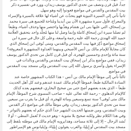
جداً، قبل قرن ونصف من تحدي الدكتور يوسف زيدان، وورد في تفسيره ذكر
بيت المقدس والقدس في مواضع فعودوا إليه وهو سهل.
ثانياً نأتي إلى السيرة النبوية فهو يتحدَّث عن أشياء لها علاقة بالسيرة والإسراء
والمعراج، فأول سيرة مشهورة الآن بين أيدينا ومُتاحة للجميع هى سيرة محمد
بن إسحاق، التي عليها بنى ابن هشام وهذَّبها واختصر منها وحذف أشياء، وطبعاً
لم تصلنا سيرة ابن إسحاق كاملة وإنما وصل لنا منها مُجلَّد واحد بتحقيق العلّامة
حميد الله الهندي رحمة الله عليه رحمة واسعة، وعلى كل حال في سيرة ابن
إسحاق مواضع ذُكِرَ فيها بيت المقدس والقدس، ومتى تُوفى ابن إسحاق الذي
كان مجايلاً للإمام مالك بن أنس الأصبحي وبينهما العداوة المشهورة المعروفة؟
سنة مائة وإحدى وخمسين للهجرة، أي قبل قرن كامل من تحدي الدكتور يوسف
زيدان، ففي مواضع يذكر ابن إسحاق بيت المقدس والقدس وبالذات في
الإسراء يقول وأُسريَ برسول الله إلى بيت المقدس وإلى مسجد بيت المقدس
في مواضع.
ثالثاً نأتي إلى موطأ الإمام مالك بن أنس – هذا الكتاب المشهور خاصة عند
السادة المالكية طبعاً، فموطأ الإمام مالك عمدة عندهم وعند كل أهل الحديث
طبعاً – الذي يعده بعضهم أصح حتى من صحيح البخاري، فبعضهم يعده كذلك
كالإمام الدهلوي – رحمة الله تعالى عليه – صاحب المسوى شرح الموطأ، الإمام
مالك متى تُوفى؟ سنة تسع وسبعين ومائة للهجرة، أي قبل ما يقرب من سبعين
سنة من تحدي الدكتور يوسف زيدان، وفي موطأ مالك في مواضع ذكر القدس
وبيت المقدس، ومن ضمنها الحديث الشهير جداً الذي حكم له بعضهم بالتواتر –
وفي هذا الكلام نظر ولكنه صحيح بلا مثنوية – وهو حديث لا تُعمل المطي – أو لا
تُشد الرحال – إلا إلى ثلاثة مساجد، وهذايرويه الإمام مالك في موطئه بلفظ إلى
مسجد بيت المقدس أو إِيلِيَا، والعرب يقولون إِيلِيَاءَ، وإيليانوس هو الإمبراطور