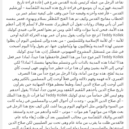
تقاعد الرجل من عمله كرئيس بلدية القدس شرع في إعادة قراءة تاريخ
المدينة، فهو يُريد أن يتوسع في قراءة تاريخ هذه المدينة المُقدَّسة – أورشليم
القدس – فأزعجه وأحزنه وقبضه جداً حين وقف على كيفية تسلم عمر بن
الخطاب مفاتيح القدس وكيف تم هذا الفتح المُظفَّر بسلام وبهدوء، فعمر بنفسه
أصر أن يأتي وهناك روايات تقول أن البطريرك نفسه قال لا تُسلَّم إلا إلى أعظم
هذه الأمة، فنحن لدينا نبؤات والله أعلم، ومن ثم بعثوا لعمر فأتى، فتيدي كوليك
Teddy Kollek انزعج جداً وكتب يقول يبدو أن عمر بهذه الحركة الذكية أوحى
للأمة – أي للأمة الإسلامية وللمُسلِمين – من بعده وإلى مُسلِمي اليوم أن يظلوا
ضنينين لهذة المدينة ويُطالِبون بها ويُناضِلون عنها، ثم يقول وأنا اليوم أصبحت
في شك من مُستقبَل المشروع الصهيوني، فتفضَّل إذن، هذا تيدي كوليك
Teddy Kollek المزعوج جداً من هذا الفعل فاحفظوا هذا جيداً، لماذا عمر فعل
هذا؟ لماذا هذه المدينة بالذات تأتي وتتسلم مفاتيحها بنفسك؟ لماذا؟ لكي
تُوحي إلى الأمة بشيئ وهو أن هذا تراث خطير جداً ومُهِم، فهى ليست كأي
مدينة تُفتَح، هذه نوع من أمانة، ولذا الرجل مزعوج جداً من هذا التصرف
العمري، لأنه فهمه وفهم دلالته والتي فعلاً أوحت إلى المسلمين بالكثير وهى
التي أوحت إلى صلاح الدين أيضاً، وطبعاً معظم هؤلاء الصهاينة حين يقرأون
تاريخ صلاح الدين يأخذهم المُقيم المُقعِد وينزعجون جداً، لماذا؟ يقول أحدهم
وهو ليس أقل حماساً من تيدي كوليك Teddy Kollek لما قرأت تاريخ هذا الملك
– أي صلاح الدين الأيوبي – وجدت أن أحوال العرب والمسلمين في زمانه كانت
من السوء والبؤس مثل أحوالهم اليوم وربما أشد، لكن كيف نجح هذا الرجل في
بعث هؤلاء من مواتهم؟ هم موات – موتى – لكنه وحَّدهم من جديد واستنقذ
القدس والبلاد المُقدَّسة من مخالب الصليبيين بعد أن ظلت زُهاء مائة عام،
فالقدس ظلت ما يقرب من مائة عام وهى تحت نير الصليبيين لكن صلاح الدين
استنقذها، والصليبييون ليسوا دولة إسرائيل وإنما دول أوروبية مُتعدِّدة، أليس