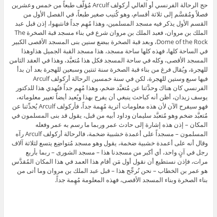
حج الرحالة الفرنسي أو الغالي أركولف Arculf مُؤلَّف طبعاً من خمس وعشرين
فصلاً ومُقسَّم إلى ثلاثة أقسام، وهو كُتيب صغير طبعاً، في الفصل الأول من
القسم الأول يذكر فيه مسجد المسلمين، وهذا مُهِم جداً فانتبهوا، إذن قبل عبد
الملك بن مروان، فعبد الملك بن مروان شرع في بناء مسجد قبة الصخرة The
Dome of the Rock، وبعد قبة الصخرة ببضع سنين بنى المسجد الأقصى الكبير
في الساحة كلها، فهذه كلها ساحة مسجد، هذا مسجد القبة الجميل هذاوهذا
المسجد الأقصى، وكله في ساحة المسجد فكل هذا مُتعبَّد، وهذا في العقد الثامن
للهجرة، ويُقال فرغ من بناء قبة الصخرة سنة ثنتين وسبعين للهجرة بعد أن بدأ
فيها سبع وستين للهجرة، لكن في سنة خمسين الرحالة أركولف Arculf
الفرنسي كان هناك وحدَّثنا عن مُتعبَّد ضخم، وهذا مُهِم جداً فنُهدي هذا للدكتور
يوسف زيدان، أظن أنه كباحث ينبغي أن يفرح بهذا ويُعيد أيضاً تعيير معلوماته،
فهو سيفرح الآن لأن هذه معلومات أثرية مُهِمة جداً، فأركولف Arculf يُحدِّثنا عن
مُتعبَّد ضخم وهو مُتعبَّد سليمان وداود أبيه من قبل، يقول قد بنى المسلمون في
المكان – إذن هذه إشارة إلى حادث عمر وربما ما رسم به عمر وفعله
المسلمون – مسجداً على أعمدة خشبية ضخمة، فالرحالة أركولف Arculf رآه
وقال أنه على أعمدة خشبية ضخمة، يقول وهو مسجد مُتواضِع يتسع لثلاثة آلاف
رجل في آنٍ واحد، أي أكبر من مسجدنا هذا – مسجد الشورى – ربما بأربع
مرات، فإذن نستطيع أن نقول أول مَن أقام هذا العمد في هذا المكان المُقدَّس
هو عمر بن الخطاب – نحن نُرجِّح هذا – قبل عبد الملك بن مروان وما أتى من
بناء الصخرة وبناء المسجد الأقصى، فهذه المعلومة مُهِمة جداً.