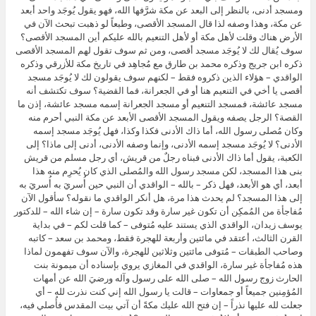
ومسجد أدنى، بالنظر إلى البعد عن مكة شرَّفها الله، فهو يقول يُوجَد واحد أبعد
عن مكة، وهذا وصفه لذا قال المسجد الأقصى، وطبعاً لو ذهبت تبحث الآن في
الأرض هناك وقلت لأهل مكة أو لأهل التنعيم بالله عليكم أين المسجد الأقصى؟
سوف يُقال لك لا يُوجَد مسجد أقصى، ومن ثم سوف تقول لهم المسجد الأقصى
ذكره ابن جريج وذكره محمد بن طارق مع مُجاهِد في تاريخ مكة للأزرقي وذكره
الواقدي – هؤلاء الذين ذكروه فقط – لكنهم سوف يقولون لك لا يُوجَد مسجد
أقصى يا أخي في التنعيم هنا أو في الجعرانة، فما القضية؟ سوف تكتشف أنه
مسجد عائشة، فمسجد التنعيم أو مسجد الجعرانة إسمه مسجد عائشة، إذن ما
القصة؟ الرجل يصفه ويقول المسجد الأقصى الأبعد عن مكة النبي أحرم منه
وكان مُصلى رسول الله، أما ذاك الأدنى فكذا وكذا، فهل يُوجَد مسجد إسمه
الأدنى؟ لا يُوجَد مسجد إسمه الأدنى، وإنما وصفه الأدنى، أدنى إلى ماذا؟ إلى
الكعبة، يقول أما ذاك الأدنى فبناه رجلٌ من قريش، أي رجل مسلم من قريش
بنى هذا المسجد، لكن مسجد رسول الله والمُصلى الذي كان يُحرِم منه هذا
أبعد، أي هو الأبعد، فهل ذكر – بالله – الواقدي أن النبي حين أُسريَ به أُسريَ به
إلى هذا المسجد؟ لم يحدث هذا مرة، هل أنكر الواقدي ما نقوله؟ سأقول الآن
مُفاجأة من المُمكِن أن تكون غير سارة وقد تكون سارة – إن شاء الله – للدكتور
يوسف زيدان، الواقدي الذي يستند عليه مُتوفى – كما قلت لكم – في بداية
القرن الثالث، أعتقد في مائتين وأربعة للهجرة فقط، ومحمد بن سعد – كاتبه
وصاحب الطبقات – مُتوفى مائتين وثلاثين للهجرة، والآن سوف تفهمون لماذا
هذه مُفاجأة غير سارة، الواقدي في المغازي يروي بإسناده أن ميمونة بنت
الحارث زوج رسول الله – صلى الله على رسول وآله ورضيَ الله عن أمهات
المُؤمِنين جميعاً أو جمعاوات – قالت يا رسول الله إني كنت نذرت لله – أي
جعلت لله عليها نذراً – إن فتح الله عليك مكةً أن آتي بيت المقدس فأُصلي فيه،