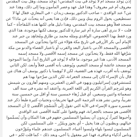
إذن يُوجَد مسجد أم لا يُوجَد في بيت المقدس؟ يُوجَد مسجد، وهل بيت المقدس
معروف أم غير معروف؟ وهذا قبل عهد وعصر المأمون وما إلى ذلك، وهذا عند
مَن؟ عند الواقدي – صاحب الدكتور يوسف زيدان – في المغازي، فقال لها لا
تستطيعين، يحول الروم بينكِ وبين ذلك، فإذن هذا يعني أنه يتحدَّث عن ماذا؟ عن
مسجد فعلاً وهو مسجد بيت المقدس، وهذا دليل هام، لكنها هذه المُفاجأة – كما
قلت – لا ندري أهى سارة أم غير سارة للدكتور يوسف لكنها موجودة، هذا الذي
ورد فقط بهذا الخصوص، الواقدي ومثله محمد بن طارق ومُجاهِد بن جبر عند
الإمام أبي بكر الأزرقي في تاريخ مكة هؤلاء مَن كانوا يتحدَّثون عن المسجد
الأقصى والمسجد الأدنى باعتبار البعد والقرب أو باعتبار القصاء والدنو من مكة
شرَّفها الله فقط، ولا يتحدَّثون عن مسجد إسمه الأقصى ولا مسجد إسمه
المسجد الأدنى، هذا غير موجود، ما قاله لا يُوجَد في التاريخ أبداً، وإنما الموجود
هو مسجد عائشة أو مسجد التنعيم، ويُوصَف بأنه أقصى فعلاً وأبعد، لكن الثاني
يُوصَف بأنه أقرب، فهذه هى القضية، لكن لا تُوهِمنا يا دكتور يوسف أن هناك مَن
قال بأن الإسراء كان إلى مسجد الجعرانة، لكن الذين صرَّحوا بهذا هم
مُستشرِقون إسرائيليون ويهود في القرن العشرين، ومنهم أهارون بن شيمش
وهو مُترجِم القرآن الكريم إلى اللغة العبرية، وأعتقد أنه نشره في سنة ألف
تسعمائة واثنين وسبعين، أي قبل زُهاء خمسين سنة أو اقل من خمسين سنة
تقريباً، وحين نشر هذه الترجمة التي فيها تحريفات وتجنيات كثيرة طبعاً ذكر عند
تفسيره سورة الإسراء في الآية التي تقول إِلَى الْمَسْجِدِ الأَقْصَى ۩ أن المسجد
الأقصى هو مسجد بالجعرانة، فهم وقفوا على كلمة الأقصى عند الواقدي
وأحبوها كثيراً، يُريدون أن يسلبوا المسلمين حقهم في هذا المكان وأن يُسمِّموا
خيالهم، ويظنون أن هذا يخيل – أي يجوز ويمُرَّر – على المسلمين، لكن
المسلمون ليسوا بلهاء وليسوا أغبياء، المسلمون عندهم علماء ومُؤرِّخون
وناس أذكياء وعباقرة، فهذا غير معقول يا أخي، وبعد ذلك – كما قلت لكم – في