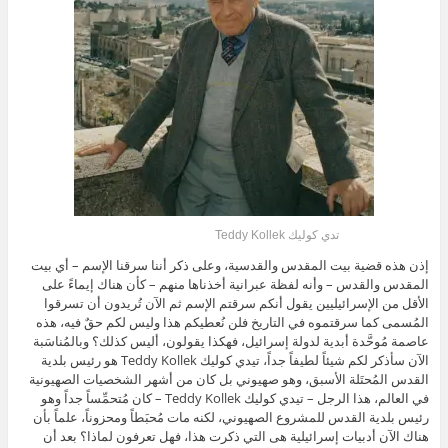
تدي كوليك Teddy Kollek
إذن هذه قضية بيت المقدس والقدسية، وعلى ذكر أننا سرقنا الإسم – أي بيت
المقدس والقدس – وأنه لفظة عبرانية أخذناها منهم – كأن هناك إيماءً على
الأقل من الإسرائيليين يقول أنكم سرقتم الإسم ثم الآن تُريدون أن تسرقوا
المُسمى كما سرقتموه في التاريخ فلن نُعطيكم هذا وليس لكم حقٌ فيه، هذه
عاصمة مُوحَّدة أبدية لدولة إسرائيل، فهكذا يقولون، أليس كذلك؟ وبالمُناسَبة
الآن سأذكر لكم شيئاً لطيفاً جداً، تيدي كوليك Teddy Kollek هو رئيس بلدية
القدس المُحتَلة الأسبق، وهو صهيوني بل كان من أشهر الشخصيات الصهيونية
في العالم، هذا الرجل – تيدي كوليك Teddy Kollek – كان مُتحمِّساً جداً وهو
رئيس بلدية القدس للمشروع الصهيوني، لكنه مات مُحبَطاً ومحزوناً، علماً بأن
هناك الآن أدبيات إسرائيلية هى التي ذكرت هذا، فهل تعرفون لماذا؟ بعد أن