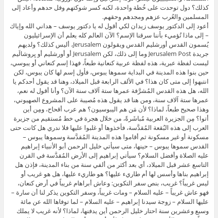
كذلك؟ دول توحدت على خُطة واحدة، لكنه كسر شوكتهم وفل حدهم وأعاد إلى
المسلمين والعُرب عزهم ومجدهم وحقهم.
أعود إلى الدكتور يوسف زيدان لكي أقول له يا دكتور يوسف – هداني الله وإياك
– إلى ماذا تُؤميء بأننا سرقنا الإسم؟ الآن العالم كله يعلم أن الإسرائيليون
يُسمون القدس أورشليم القدس ويقولون Jerusalem، أليس كذلك؟ ولديهم
جريدة Jerusalem Post وما إلى ذلك، لكن Jerusalem أو أورشليم أو يِروشالَيم
ليست لفظة عبرية، هذه لفظة عربية كنعانية طبعاً، فهذا إسم كنعاني أو يبوسي،
حين بنوا هذه المدينة في البداية سموها يبوس، فأول إسم لها كان يبوس، لكن
انتبهوا إلى متى كان هذا؟ في الألف الرابعة قبل الميلاد، وهنا قد يقول أحدكم يا
الله، هل هذه القدس المُشرَّفة عمرها ستة آلاف سنة الآن؟ وأنا أقول له نعم،
عمرها ستة آلاف سنة، ومن هنا قد يقول هذه مُصيبة على المشروع الصهيوني،
وهذا صحيح طبعاً، لماذا؟ لأن مَن هم اليبوسيون؟ هم عرب أقحاح، ومِن أين
أتوا؟ مِن الجزيرة العربية مُباشَرةً، من خلال هجرة في خط مُستقيم من جزيرة
العرب إلى هذه البُقعة المُقدَّسة، فأخذوها أو غلبوا عليها فلا ندري هل كانت حتى
مسكونة أو غير مسكونة ثم أقاموا هذه المدينة المُقدَّسة وسموها يبوس –
القدس سموها يبوس – حينها، متى سيأتي خليل الرحمن أبو الأنبياء إبراهيم
عليه الصلاة وأفضل السلام؟ سيأتي إبراهيم إلى الأرض المُقدَّسة في القرن
التاسع عشر قبل الميلاد، أي بعد أكثر من ألفي سنة من بناء المدينة، فإذن هل
إبراهيم بناها وأسس لها أم طاريء عليها؟ هو طاريء عليها، هل هو غريب أو
ليس غريباً؟ غريب، بنص سفر التكوين: وعاش أبراهام غريباً في أرض كنعان،
فهو عاش غريباً – عليه السلام – ومات غريباً، وسفر التكوين يذكر لنا أن سارة –
عليها السلام – زوجة سيدنا إبراهيم – عليه السلام – لما توفاها الله عن مائة
وسبع وعشرين سنة احتار خليل الرحمن أين يدفنها، لماذا؟ لأنه غريب لا يملك