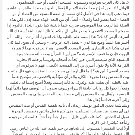
لا، هل كان العرب يعرفونه ويسمونه المسجد الأقصى أو حتى المسلمون
الأوائل؟ لا، نحن نُجرِّح مع العلّامة الإمام المُفسِّر الجهبذ محمد الطاهر بن عاشور
فيما ذهب إليه، هذا في الأصل كان صفة، أي صفة للمسجد من القصاء أو من
القصا – قصا يقصو قصاً وقصاءً – أيضاً، أي من البعد، فهذه صفة إذن، لكن هذه
الصفة لما لزمت هذا الموصوف صارت علماً بالغلبة كما يقول النُحاة، فاليوم إذا
سمعتم المسجد الأقصى لا يخطر على بالٍ منكم إلا تلك البنية المُقدَّسة فك الله
أسرها، أليس كذلك؟ هذا إسمه علم بالغلبة ولذلك انتبهوا، أنا أردت – والله – أن
أختبر هذا علمياً وصح هذا لدي – بفضل الله عز وجل – وينبغي أن يصح، فما كان
يُعرف هكذا عند النصارى بإسم المسجد الأقصى، هم لا يعرفونه بهذا لا هم ولا
اليهود، فإذن ما قضية الإسم هذه؟ من أين؟ القرآن وصفه أنه مسجد بعيد،
المسجد الذي سيصفه النبي حين يُحدِّث أصحابه وقريشاً برحلته الإعجازية
الكرامة الآية ولا يقول أُسريَ بي إلى المسجد الأقصى، فهم لا يعرفونه، أي
مسجد أقصى؟ أين هو؟ إنما قال لهم إلى مسجد بيت المقدس، فهو قال وأتيت
بيت المقدس وهذا معروف للكل، والقرآن سيُلقِّبه بالأقصى، ثم سيُصبِح علماً
عليه بالغلبة، أي يغلب عليه ،ويُعرَف به كأنه إسمه، وفعلاً أصبح إسماً له بالغلبة،
وفعلاً راجعوا كل روايات حادثة الإسراء وسوف تجدون أن الوصف فيها دائماً لهذا
المسجد، ويُقال بيت المقدس وإلى مسجد بيت المقدس وإلى بيت المقدس
وإلى آخره، فدائماً يُقال هذا.
وبمُناسَبة تحدي الدكتور يوسف زيدان أن نأتيه بلفظة القدس أو بيت المقدس
في أي مصدر من مصادر المسلمين وهى كثيرة قبل مائتين وخمسين للهجرة
نقول له التحدي – كما قلت قُبيل قليل – سهل جداً جداً جداً، فالمصادر موجودة
ولنأخذ مُباشَرةً في ذكرها.
أولاً لدينا التفسير المنسوب إلى مُجاهِد بن جبر تلميذ عبد الله بن عباس رضيَ
الله عنهما، ومُجاهِد على ما أذكر مُتوفى سنة مائة وأربعة للهجرة، أي أنه مُبكِّر