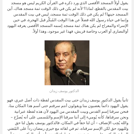
يقول أولاً المسجد الأقصى الذي ورد ذكره في القرآن الكريم ليس هو مسجد
بيت المقدس بالقطع، لماذا؟ لأنه لم يكن في ذلك الوقت ثمة مسجد هناك، أين
المسجد حينها؟ لم يكن في ذلك الوقت ثمة مسجد، ليس في بيت المقدس
وإنما في حياة رسول الله فضلاً عن هذا الوقت المُبكِّر قبل الهجرة، في حين
الإسراء والمعراج لم يكن هناك ثمة مسجد إسمه المسجد الأقصى يعرفه اليهود
أوالنصارى أو العرب وخاصة قريش، فهذا غير موجود، وهذا أولاً.
الدكتور يوسف زيدان
ثانياً يقول الدكتور يوسف زيدان حتى بيت المقدس لفظة ذات أصل عبري، فهو
يقول اليهود دائماً يغضبون منا ويقولون أنتم سرقتم حتى أسم هذا المكان منا،
فنحن سرقنا إسم القدس وبيت المقدس من اليهود لأن هذه لفظة عبرانية
ونحن سرقناها، كأنه يُوميء إلى أننا سرقنا الإسم والمُسمى على أنه يُصرِّح –
والله يُحِب الإنصاف – أن لنا حقاً في المكان، فالدكتور يوسف يقول لنا حق
ولليهود حق لكن الإسم سرقناه، ثم في لقائه مع خيري رمضان رداً على المُفتي
السابق الدكتور علي جمعة يتحدى ويرفع لواء التحدي أن يأتي الدكتور جمعة أو