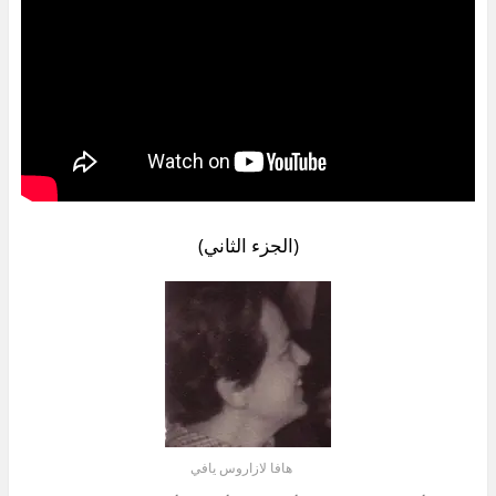
(الجزء الثاني)
هافا لازاروس يافي