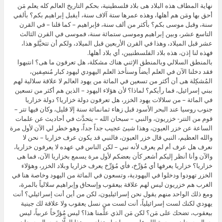
نهاية المطاف هذه البلاد هى بلاد فلسطينية، بحكم التاريخ العالم كله يعلم مَن
أحق بها ومَن هم أهلها، وهذه عمرها ستة آلاف سنة، أيقبل إبراهيم بكم؟ بألفي
سنة، وقبل موسى بكم؟ بأكثر من ألف سنة، فإبراهيم – كما قلنا – في القرن
التاسع عشر، وبين إبراهيم وموسى ستمائة سنة، فموسى في القرن الثالث
عشر قبل الميلاد، وهذا في القرن الأربعين قبل الميلاد، ولكم أن تتخيَّلو هذا،
فهذه لنا إذن، هذه بلاد الفلسطنيين، أي بلاد أهلها.
بالمنطق السلالي وبالمنطق الإثني هناك مشكلة، هل تعرفون ما هى؟ انتبهوا
فقد دخلنا الآن في العلم أيضاً وسنأخذ العلم اليهودي ليهود كبار مُنصِفين،
المُشكِلة هى أن أكثر من تسعين في المائة من يهود العالم لا علاقة سلالية لهم
ببني إسرائيل، فما رأيكم؟ لماذا؟ لأن هؤلاء اليهود – الذين هم أكثر من تسعين
في المائة – من سلالات يهود الخزر، هل تعرفون دولة خزاريا؟ دولة خزاريا
جنوب روسيا عند البحر الأسود قبل زهاء ثمانمائة سنة إلا قليل، وكان فيها تتر –
قوم من التتر- خزريون، والنبي – سبحان الله – يتحدَّث في أحاديث عن علمات
الساعة عن خزر العيون، وهذا شيئ عجيب جداً جداً، وهو خطر لي الآن لأول مرة
والله العظيم، النبي قال خزر العيون، فالنبي قد يكون عرف خزاريا – نحن لا
نعرف هل عرف أم لم يعرف لأنه نبي – لكن الناس في عهده لا يعرفون خزاريا،
والآن وأنا أنظر إليكم أشعر كأن بعضكم لأول مرة يسمع بخزاريا الآن، فما هى
خزاريا؟ خزاريا يعرفها أي مُؤرِّخ، فأي مُؤرِّخ يعرف خزاريا وبلاد الخزر، وهؤلاء
الخزر تهودوا ودخلوا في اليهودية، وتسعون في المائة من اليهود وخاصة هنا في
الغرب هم خزريون ليس لهم علاقة بيعقوب وإسحاق وإبراهيم سلالياً بالمرة،
ومع ذلك الواحد منهم يقول نحن إسرائيليون، لكن من أين أنت إسرائيلي؟ أنت
يهودي لكنك لست إسرائيلياً، أنت لست من نسل يعقوب ولا علاقة لك جينية
بيعقوب، تضحك على مَن؟ لكن مَن الذي علَّمنا هذا؟ ليس مُؤرِّخاً عربياً، ليس