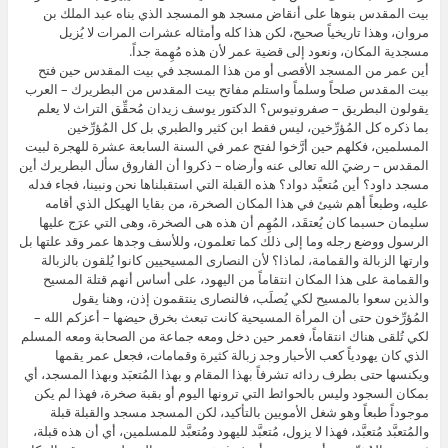
بيت المقدس بنوها على أنقاض مسجد هو المسجد الذي بناه عبد الملك بن
مروان، وهذا تاريخياً صحيح، لكن هذا كله وأمثاله عشرات المرات لا يُزيل
مسجدية المكان، ونعود إلى قضية عمر لأن هذه مُهِمة جداً.
أين عمر من المسجد الأقصى أو من هذا المسجد في بيت المقدس حين فتح
بيت المقدس صلحاً وسلماً واستلم مفاتح بيت المقدس من البطريرك – العرب
يقولون البطريق – صفرونيوس؟ الدكتور يوسف زيدان مُحقِّق التراث لا يعلم
بما ذكره كل المُؤرِّخين، ليس فقط ابن كثير والطبري بل كل المُؤرِّخين
المسلمين، فكلهم حين أرَّخوا لفتح عمر في السنة السابعة عشرة للهجرة لبيت
المقدس – رضيَ الله تعالى عنه وأرضاه – ذكروا أن الفاروق سأل البطريرك أين
مسجد داود؟ أين مُتعبَّد دواد؟ هذه القبلة التي استقبلناها نحن ونبينا، فجاء فدله
عليه، وطبعاً أهم شيئ في هذا المكان الصخرة، من بقايا الهيكل الذي أقامه
سليمان حسبما كان يُعتقَد، المُهِم أن هذه هى الصخرة، وهى التي عرَج عليها
الرسول ووضع رجله وما إلى ذلك كما تعلمون، وللأسف وجدها عمر وقد علتها بل
وارتها الزبالة والقمامة، لماذا؟ لأن النصارى المسيحيين كانوا يُلقون بالزبالة
والقمامة على هذا المكان انتقاماً من اليهود، على أساس أنهم قتلة المسيح
والذين سعوا بالمسيح لكي يُصلَب، فالنصارى ينتقمون إذن، وهنا يقول
المُؤرِّخون حتى أن المرأة المسيحية كانت تبعث بخرق حيضها – أعزكم الله –
لكي تُلقى هناك انتقاماً، فعمر حين دخل ومعه جماعة من الصحابة ومعه المسلم
الذي كان يهودياً كعب الأحبار وجد زبالة كثيرة وقمامات، فجعل عمر يقمها
ويكنسها حتى بطرف ردائه تشرفاً بهذا المقام و بهذا المُتعبَد وبهذا المسجد، أي
بمكان السجود وليس بالحوائط التي ترونها اليوم أو بقبة صخرة، فهذا لم يكن
موجوداً طبعاً وهو شغل الأمويين بالتأكيد، لكن المسجد مسجد والقبلة قبلة
والمُتعبَّد مُتعبَّد، فهذا لا يزول، مُتعبَّد لليهود ومُتعبَّد للمسلمين، أي أن هذه قبلة،