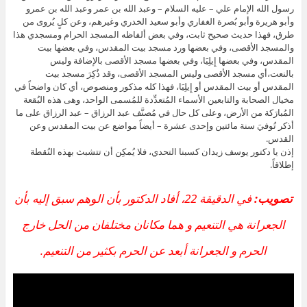
رسول الله الإمام علي – عليه السلام – وعبد الله بن عمر وعبد الله بن عمرو
وأبو هريرة وأبو بُصرة الغفاري وأبو سعيد الخدري وغيرهم، وعن كلٍ يُروى من
طرق، فهذا حديث صحيح ثابت، وفي بعض ألفاظه المسجد الحرام ومسجدي هذا
والمسجد الأقصى، وفي بعضها ورد مسجد بيت المقدس، وفي بعضها بيت
المقدس، وفي بعضها إِيلِيَا، وفي بعضها مسجد الأقصى بالإضافة وليس
بالنعت،أي مسجد الأقصى وليس المسجد الأقصى، وقد ذُكِرَ مسجد بيت
المقدس أو بيت المقدس أو إِيلِيَا، فهذا كله مذكور ومنصوص، أي كان واضحاً في
مخيال الصحابة والتابعين الأسماء المُتعدِّدة للمُسمى الواحد، وهى هذه البُقعة
المُبارَكة من الأرض، وعلى كل حال في مُصنَّف عبد الرزاق – عبد الرزاق على ما
أذكر تُوفيَ سنة مائتين وإحدى عشرة – أيضاً مواضع عن بيت المقدس وعن
القدس.
إذن يا دكتور يوسف زيدان كسبنا التحدي، فلا يُمكِن أن تتشبث بهذه النُقطة
إطلاقاً.
تصويب:
في الدقيقة 22، أفاد الدكتور بأن الوهم سبق إليه بأن
الجعرانة هي التنعيم و هما مكانان مختلفان من الحل خارج
الحرم و الجعرانة أبعد عن الحرم بكثير من التنعيم.