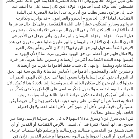
نحن لدين غزوات الخابيرو وفي الأدبيات المصرية القديمة حين كانت مصر تحكم
فلسطين أيضاً بولاة كتب أحد هؤلاء الولاة الذي كان إسمه على ما أعتقد عبد
خب إلى فرعون مصر يطلب من أن يزيد عدد الحامية المصرية في البلدة
المُقدَّسة، لماذا؟ لأن الخابيرو – العبيرو والعبرانيون – قد تواترت وتكاثرت
غزواتهم وصاروا يُشكِّلون خطراً على البلدة المُقدَّسة، وعلى كل حال قد غزاها
أيضاً الأغارقة، الإسكندر الأكبر في القرن الرابع – في ثلاثمائة وثلاث وعشرين
قبل الميلاد – غزاها، وغزاها الرومان والبيزنطيون، وأتى هرقل في الأخير في
القرن السابع، إذن الأغارقة والرومان والبيزنطيون ظلوا عشرة قرون في هذه
الأرض المُقدَّسة، فهل لهم حق اليوم فيها؟ إذا كان الأمر يتعلَّق بحكم الغزو
والاحتلال فلهم حق أعظم من حق اليهود عشرين مرة، لماذا؟لأن اليهود لم
يُقيموا بهذه البلدة المُقدَّسة أكثر من أربعمائة وعشرين عاماً تقريباً، هى فترة
مملكة داود وسليمان وانتهى كل شيئ، فقط أقاموا ما يقرب من أربعمائة
وعشرين عاماً، والمسلمون أقاموا في الأندلس ثمانمائة وثلاثين سنة فهل يحق
لنا اليوم أن نقول نُريد إسبانيا وأننا سنعود إليها؟هل يحق الآن للهنود الحمر أن
يقولوا لابد أن يخرج كل سكان العالم الجديد ويُعيدوا إلينا بلادنا؟ هذا لا يُمكِن لأن
الخرائط اليوم اختلفت، ولا يقول مُفكِّر سياسي على الإطلاق ولا حتى مُفكِّر من
حيث أتى أنه يُمكِن إعادة تشكيل خرائط الدنيا بناءً على أسبقيات تاريخية
احتلالية فضلاً عن أن تُؤسَّس على وعود دينية، فيا دكتور زيدان كُن حريصاً وكُن
علمياً وكُن دقيقاً، ليس لأجل أي شيئ آخر، لأجل العلم فقط ولأجل احترام
الحُجة، بأي منطق تتحدَّث؟
مَن الذي سرق مَن؟ وسرق ماذا؟ انتبهوا لأنه قال نحن سرقنا الإسم، وهذا غير
صحيح، هى لها أسماء كثيرة قبل أن تُسمى بالأرض المُقدَّسة أو القدس أو أي
شيئ مُشتَق من التقديس، فشاليم ويِروشالَيم وأورشليم كلها تسميات عربية،
العبرانيون أو اليهود أخذوها وإلى اليوم يسمونها أورشليم القدس، فإذن مَن