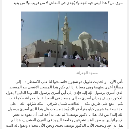
سرق مَن؟ هذا ليس فيه حُجة ولا يُجدي في النقاش لا من قريب ولا من بعيد.
مسجد الجعرانة
نأتي الآن – والحديث طويل ذو شجون فاسمحوا لنا على الاستطراد – إلى
مسألة أُخرى ومُهِمة وهى مسألة إذا لم يكن هذا المسجد الأقصى هو المسجد
الذي أُسريَ برسول الله إليه فإذن إلى أين أُسرى برسول الله وما الدليل؟ يقول
الدكتور يوسف زيدان أُسريَ به إلى مسجد في الجعرانة، والجعرانة – كما قلت
لكم – تقع على طريق مكة – الطائف، شمال شرقي – مكة شرَّفها الله – على
بعد تسعة وعشرين كيلو متراً، فهناك يُوجَد مسجد، هل هذا الذي أُسريَ برسول
الله إليه؟ مَن قال هذا يا دكتور يوسف؟ لم يقل به أحد قبل أن يفوه به بعض
الإسرائيليين وبعض المُستشرِقين وخاصة اليهود في القرن العشرين، هذا لم
يقل به أحد ونتحدى الآن، الدكتور يوسف تحدى ونحن الآن نتحداه ونقول له اثبت