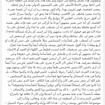
ويقولون هذا بشكل واضح إلى اليوم ولم يُنقَد هذا، واتركوكم من الفعلة النكراء
التي أتاها بوش Bush الأصغر، لكن على المُستوى الدولي هذه أرضٌ مُحتَلة،
بمعنى مُغتصَبة، فهم يُقرِون بهذا، والدكتور يوسف زيدان يُريد أن يُقنِعنا بضربة
واحدة بشيئ مُختلِف عن الأقصى، وطبعاً أنا هنا يحق لي – وأيضاً بمزاج علمي –
أن أقول حريٌ بالباحث العلمي ألا يتورَّط وألا تأخذه سكرة سُلطة المرجعية
العلمية، أي أنه حين يصير مشهوراً نوعاً ما أو إلى حدٍ حتى بعيد فإنه يظن نفسه
أنه أصبح سُلطة معرفية، فيجوز له أن يشطب على ما شاء وأن يُصادِق على ما
شاء لأنه هو هو، فيقول أنا باحث مشهور وأنا لي إسم، أي ماركة مُسجَّلة Trend،
فإذن يحق لي بكل بساطة وبكل هدوء دون أن يطرف لي جفن أو ينتفض لي
عصب أن أشطب على مُقدَّسات المسلمين مثلاً، فأشطب على ثنتين أو ثلاث أو
أربع وهكذا، وأنا أقول نصيحة للدكتور يوسف وأمثاله أيضاً ولأنفسنا هذا مُجرَّد
تدمير لما تبقى من صدقيتك، الأمة ليست قطيعاً من البُلهاء أو العبيد أو الأغبياء،
بما أنك مشهور أو باحث إذن فلنتخل عن مُقدَّساتنا ولنتخل عن حقوقنا وعن
أرضنا المُغتصَبة السليبة من أجل أن نُرضي شهوة المرجعية لديك، لأنك مرجعية
وسُلطة معرفية، هذا لا يُمكِن لأن الأمر لا يجري على هذا النحو، يُحزِنني جداً أيضاً
أن أرى باحثين أكاديميين مُحترَمين طبعاً وهم من رُتبة بلا شك أعلى ومنهم يهود
ردوا هذه الفرية، فما رأيكم؟ ردوها بأسلوب علمي قوي وأدلة وكتبوا مقالات بل
وكتباً في هذه المسائل وأنصفوا فيها مُقدَّسات المسلمين وتاريخ المسلمين –
علم الله أن شعر بدني قف الآن وأنا أحكي هذا الكلام – فما الذي تبقى لنا إذن
إذا كانوا هم أكثر إنصافاً لقضايانا وأكثر توقيراً وتبجيلاً لمُقدَّساتنا ولحقوقنا؟ ما
الذي يحدث لنا؟ ما الذي – يا لله ويا للمسلمين ويا للحق والعدل والإنصاف –
نفعله بأنفسنا؟ هذه نفثة مصدور لابد أن أنفذها وإن كان لا علاقة لها بالمزاج
العلمي الذي وعدتُ أن أصطنعه إن شاء الله تبارك وتعالى، ولنأت إلى
موضوعنا، فالدكتور يوسف زيدان – هدانا الله وإياه والجميع إلى سواء السبيل –