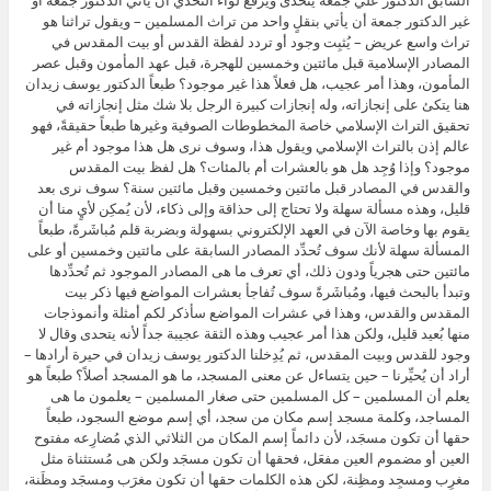
غير الدكتور جمعة أن يأتي بنقلٍ واحد من تراث المسلمين – ويقول تراثنا هو
تراث واسع عريض – يُثبِت وجود أو تردد لفظة القدس أو بيت المقدس في
المصادر الإسلامية قبل مائتين وخمسين للهجرة، قبل عهد المأمون وقبل عصر
المأمون، وهذا أمر عجيب، هل فعلاً هذا غير موجود؟ طبعاً الدكتور يوسف زيدان
هنا يتكئ على إنجازاته، وله إنجازات كبيرة الرجل بلا شك مثل إنجازاته في
تحقيق التراث الإسلامي خاصة المخطوطات الصوفية وغيرها طبعاً حقيقةً، فهو
عالم إذن بالتراث الإسلامي ويقول هذا، وسوف نرى هل هذا موجود أم غير
موجود؟ وإذا وُجِد هل هو بالعشرات أم بالمئات؟ هل لفظ بيت المقدس
والقدس في المصادر قبل مائتين وخمسين وقبل مائتين سنة؟ سوف نرى بعد
قليل، وهذه مسألة سهلة ولا تحتاج إلى حذاقة وإلى ذكاء، لأن يُمكِن لأيٍ منا أن
يقوم بها وخاصة الآن في العهد الإلكتروني بسهولة وبضربة قلم مُباشَرةً، طبعاً
المسألة سهلة لأنك سوف تُحدِّد المصادر السابقة على مائتين وخمسين أو على
مائتين حتى هجرياً ودون ذلك، أي تعرف ما هى المصادر الموجود ثم تُحدِّدها
وتبدأ بالبحث فيها، ومُباشَرةً سوف تُفاجأ بعشرات المواضع فيها ذكر بيت
المقدس والقدس، وهذا في عشرات المواضع سأذكر لكم أمثلة وأنموذجات
منها بُعيد قليل، ولكن هذا أمر عجيب وهذه الثقة عجيبة جداً لأنه يتحدى وقال لا
وجود للقدس وبيت المقدس، ثم يُدِخلنا الدكتور يوسف زيدان في حيرة أرادها –
أراد أن يُحيِّرنا – حين يتساءل عن معنى المسجد، ما هو المسجد أصلاً؟ طبعاً هو
يعلم أن المسلمين – كل المسلمين حتى صغار المسلمين – يعلمون ما هى
المساجد، وكلمة مسجد إسم مكان من سجد، أي إسم موضع السجود، طبعاً
حقها أن تكون مسجَد، لأن دائماً إسم المكان من الثلاثي الذي مُضارِعه مفتوح
العين أو مضموم العين مفعَل، فحقها أن تكون مسجَد ولكن هى مُستثناة مثل
مغرِب ومسجِد ومظِنة، لكن هذه الكلمات حقها أن تكون مغرَب ومسجَد ومظَنة،