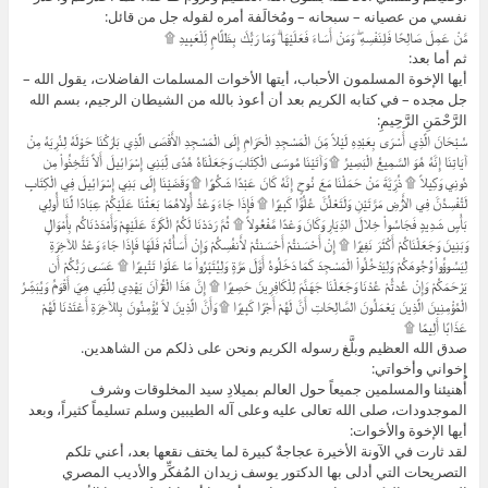
نفسي من عصيانه – سبحانه – ومُخالَفة أمره لقوله جل من قائل:
مَّنْ عَمِلَ صَالِحًا فَلِنَفْسِهِ ۖ وَمَنْ أَسَاءَ فَعَلَيْهَا ۗ وَمَا رَبُّكَ بِظَلَّامٍ لِّلْعَبِيدِ ۩
ثم أما بعد:
أيها الإخوة المسلمون الأحباب، أيتها الأخوات المسلمات الفاضلات، يقول الله –
جل مجده – في كتابه الكريم بعد أن أعوذ بالله من الشيطان الرجيم، بسم الله
الرَّحْمَنِ الرَّحِيمِ:
سُبْحَانَ الَّذِي أَسْرَى بِعَبْدِهِ لَيْلاً مِّنَ الْمَسْجِدِ الْحَرَامِ إِلَى الْمَسْجِدِ الأَقْصَى الَّذِي بَارَكْنَا حَوْلَهُ لِنُرِيَهُ مِنْ
آيَاتِنَا إِنَّهُ هُوَ السَّمِيعُ الْبَصِيرُ ۩ وَآتَيْنَا مُوسَى الْكِتَابَ وَجَعَلْنَاهُ هُدًى لِّبَنِي إِسْرَائِيلَ أَلاَّ تَتَّخِذُواْ مِن
دُونِي وَكِيلاً ۩ ذُرِّيَّةَ مَنْ حَمَلْنَا مَعَ نُوحٍ إِنَّهُ كَانَ عَبْدًا شَكُورًا ۩ وَقَضَيْنَا إِلَى بَنِي إِسْرَائِيلَ فِي الْكِتَابِ
لَتُفْسِدُنَّ فِي الأَرْضِ مَرَّتَيْنِ وَلَتَعْلُنَّ عُلُوًّا كَبِيرًا ۩ فَإِذَا جَاءَ وَعْدُ أُولاهُمَا بَعَثْنَا عَلَيْكُمْ عِبَادًا لَّنَا أُولِي
بَأْسٍ شَدِيدٍ فَجَاسُواْ خِلالَ الدِّيَارِ وَكَانَ وَعْدًا مَّفْعُولاً ۩ ثُمَّ رَدَدْنَا لَكُمُ الْكَرَّةَ عَلَيْهِمْ وَأَمْدَدْنَاكُم بِأَمْوَالٍ
وَبَنِينَ وَجَعَلْنَاكُمْ أَكْثَرَ نَفِيرًا ۩ إِنْ أَحْسَنتُمْ أَحْسَنتُمْ لأَنفُسِكُمْ وَإِنْ أَسَأْتُمْ فَلَهَا فَإِذَا جَاءَ وَعْدُ الآخِرَةِ
لِيَسُوؤُواْ وُجُوهَكُمْ وَلِيَدْخُلُواْ الْمَسْجِدَ كَمَا دَخَلُوهُ أَوَّلَ مَرَّةٍ وَلِيُتَبِّرُواْ مَا عَلَوْا تَتْبِيرًا ۩ عَسَى رَبُّكُمْ أَن
يَرْحَمَكُمْ وَإِنْ عُدتُّمْ عُدْنَا وَجَعَلْنَا جَهَنَّمَ لِلْكَافِرِينَ حَصِيرًا ۩ إِنَّ هَذَا الْقُرْآنَ يَهْدِي لِلَّتِي هِيَ أَقْوَمُ وَيُبَشِّرُ
الْمُؤْمِنِينَ الَّذِينَ يَعْمَلُونَ الصَّالِحَاتِ أَنَّ لَهُمْ أَجْرًا كَبِيرًا ۩ وَأَنَّ الَّذِينَ لاَ يُؤْمِنُونَ بِالآخِرَةِ أَعْتَدْنَا لَهُمْ
عَذَابًا أَلِيمًا ۩
صدق الله العظيم وبلَّغ رسوله الكريم ونحن على ذلكم من الشاهدين.
إخواني وأخواتي:
أُهنيئنا والمسلمين جميعاً حول العالم بميلادِ سيد المخلوقات وشرف
الموجدودات، صلى الله تعالى عليه وعلى آله الطيبين وسلم تسليماً كثيراً، وبعد
أيها الإخوة والأخوات:
لقد ثارت في الآونة الأخيرة عجاجةٌ كبيرة لما يختف نقعها بعد، أعني تلكم
التصريحات التي أدلى بها الدكتور يوسف زيدان المُفكِّر والأديب المصري