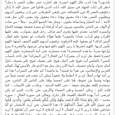
تكذبون؟ هذا كذب، قال اللهم انصرنا، هل تُحارِب حتى تطلب النصر يا رجل؟
انظر إلى آيات الجهاد في سبيل الله، آيات الذين قاتلوا في سبيل الله، لا يُذكَر
دعاؤهم بالنصر إلا حين المُصافة، حين يلتقي الطرفان، حين إذن يرفعون أيديهم
ويطلبون النصر، هذا دعاء مقبول وهذا دعاء معقول وله معنى، لكن مثل هذه
الأمة – أمة المليار وثمانمائة مليون – ومثل هذا الجمع الكريم – مثلاً – من مئات
أو ألوف من الناس يجلسون ويرون امرأة أو فتاة أو سيدة ضعيفة مهيضة الجناح
وكسيرة الجانب يعتدي عليها مُجرِم أثيم صائل، رجل قوي بشوارب يقف عليها
الغُراب وهو غُراب، فماذا يكتفون؟ طبعاً هؤلاء بالمئات، لو نفخوا عليه لطار،
أليس كذلك؟ لو بصقوا عليه لأغرقوه، يرفعون أيديهم اللهم اكشف غُمتها، اللهم
نفِّس كربها، اللهم انصرها يا ربي، اللهم دافع عنها وعن عِرضها، والمُجرِم لا يبرح
يُبرِّحها ضرباً، ما هذه المسخرة؟ هذه مسخرة، نحن أمة المسخرة، نقول اللهم
انصرنا فقط، هل تُريد أن ينصرك؟ أين القتال؟ أين المعركة؟ هل تأخذ بأسباب
النصر؟ بالعكس أنت قويٌ على أخيك، قويٌ على شعبك، قويٌ على نفسك، ذليلٌ
أمام عدوك وأمام خصمك، يأتينا الآن رجل مثل هذا الذي فاز بالأمس يُهدِّد العالم
العربي والإسلامي، مَن هو؟ ما قيمته؟ ما ماضيه؟ كم ثقله في الميزان؟ هذا لم
ير أمة تُهاب أصلاً، لم ير لا أنظمةً ولا شعوباً يُمكِن أن تبعث في نفسه شيئاً من
مهابة وشيئاً من تحوط، هُنا على أنفسنا وهُنا على الناس كل الناس، نحن
نستخدم اللغة بطريقة بشعة – حتى اللغة الدينية – ونكذب على الأسباب – كما
قلت لكم – وعلى أنفسنا وعلى السماء والأرض، نحن نكذب، النبي لم يكن
ليرضى أبداً بهذه الخُطة اللعينة، قال تبارك وتعالى في سورة القتال – سورة
محمد – ذَٰلِكَ وَلَوْ يَشَاءُ اللَّهُ لَانتَصَرَ مِنْهُمْ وَلَٰكِن لِّيَبْلُوَ بَعْضَكُم بِبَعْضٍ ۗ وَالَّذِينَ قُتِلُوا
فِي سَبِيلِ اللَّهِ فَلَن يُضِلَّ أَعْمَالَهُمْ ۩، هذا الانتصار، نحن نُريد الانتصار، لو كُنا
صادقين لقلنا يا ربي لا نُريد القتال، لا نُريد الدفاع، لا نُريد حتى أن نُقاطِع، لا نُريد
أن نعمل كل شيئ، وانصرنا في فلسطين وغير فلسطين، وهذا كلام فارغ، هذا