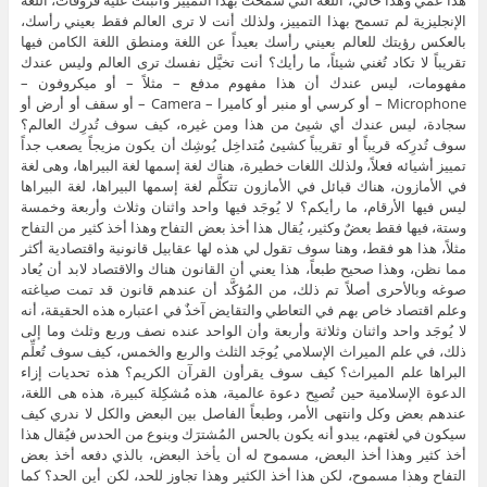
الإنجليزية لم تسمح بهذا التمييز، ولذلك أنت لا ترى العالم فقط بعيني رأسك،
بالعكس رؤيتك للعالم بعيني رأسك بعيداً عن اللغة ومنطق اللغة الكامن فيها
تقريباً لا تكاد تُغني شيئاً، ما رأيك؟ أنت تخيَّل نفسك ترى العالم وليس عندك
مفهومات، ليس عندك أن هذا مفهوم مدفع – مثلاً – أو ميكروفون –
Microphone – أو كرسي أو منبر أو كاميرا – Camera – أو سقف أو أرض أو
سجادة، ليس عندك أي شيئ من هذا ومن غيره، كيف سوف تُدرِك العالم؟
سوف تُدرِكه قريباً أو تقريباً كشيئ مُتداخِل يُوشِك أن يكون مزيجاً يصعب جداً
تمييز أشيائه فعلاً، ولذلك اللغات خطيرة، هناك لغة إسمها لغة البيراها، وهى لغة
في الأمازون، هناك قبائل في الأمازون تتكلَّم لغة إسمها البيراها، لغة البيراها
ليس فيها الأرقام، ما رأيكم؟ لا يُوجَد فيها واحد واثنان وثلاث وأربعة وخمسة
وستة، فيها فقط بعضٌ وكثير، يُقال هذا أخذ بعض التفاح وهذا أخذ كثير من التفاح
مثلاً، هذا هو فقط، وهنا سوف تقول لي هذه لها عقابيل قانونية واقتصادية أكثر
مما نظن، وهذا صحيح طبعاً، هذا يعني أن القانون هناك والاقتصاد لابد أن يُعاد
صوغه وبالأحرى أصلاً تم ذلك، من المُؤكَّد أن عندهم قانون قد تمت صياغته
وعلم اقتصاد خاص بهم في التعاطي والتقايض آخذٌ في اعتباره هذه الحقيقة، أنه
لا يُوجَد واحد واثنان وثلاثة وأربعة وأن الواحد عنده نصف وربع وثلث وما إلى
ذلك، في علم الميراث الإسلامي يُوجَد الثلث والربع والخمس، كيف سوف تُعلِّم
البراها علم الميراث؟ كيف سوف يقرأون القرآن الكريم؟ هذه تحديات إزاء
الدعوة الإسلامية حين تُصبِح دعوة عالمية، هذه مُشكِلة كبيرة، هذه هى اللغة،
عندهم بعض وكل وانتهى الأمر، وطبعاً الفاصل بين البعض والكل لا ندري كيف
سيكون في لغتهم، يبدو أنه يكون بالحس المُشترَك وبنوع من الحدس فيُقال هذا
أخذ كثير وهذا أخذ البعض، مسموح له أن يأخذ البعض، بالذي دفعه أخذ بعض
التفاح وهذا مسموح، لكن هذا أخذ الكثير وهذا تجاوز للحد، لكن أين الحد؟ كما