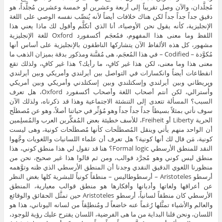
مُجلَّدان، والآن وصل تقريباً إلى أربعة وعشرين أو خمسة وعشرين مُجلَّداً، هو
دقيق جداً جداً جداً لكن هناك خلافات أيضاً لأنه يُنصِّب نفسه الوصي على اللغة
الإنجليزية، كأنه يقول نحن الأوصياء، أنا الذي أتكلَّم وأقول لك ماذا يعني هذا
اللفظ وما معنى هذا المفهوم، فمُعجَم أكسفورد Oxford للغة الإنجليزية
مشهور، كل هذه الألفاظ الآن يتشاركها الناطقون بالإنجليزية على أساس أنها
مُكوَّدة – Codified – في هذا المُعجَم، هى مُقنَّنة ومذكور بدقة بميزان الذهب ما
معنى هذا وما معنى، لكن هذا غير كافٍ، ما رأيك؟ هذا غير كافٍ، ولذلك تقع
انقطاعات أيضاً وانكسارات في التواصل بين أيرلندي وأمريكي وبين أيرلندي
وبريطاني وبين أيرلندي وإسكتلندي وبين إسكتلدني وأمريكي وبين أمريكي
وأُسترالي، لكن أنتم أصحاب اللغة وأصحاب أكسفورد Oxford، هل تعرف
السبب؟ المسألة تتعدى إلى التنشئة الاجتماعية وهذا قد ذكرناه، ولذلك الآن
سوف نأتي بمثلاً بسيطاً جداً جداً جداً وهو مُؤثِّر في حياتنا أصلاً، وهو عن مُصطلَح
الحرية Liberty أو Freiheit، للأسف خطيئة بعض المُفكِّرين العرب والمُسلِمين
أن الواحد منهم يأتي وينقل المُصطلَحات كأنها مُصطلَحات كونية، وهى ليست
كونية، مَن قال لك أنها كونية؟ هل تعرف أن علماء اللسانيات واللغويات وجَّهوا
النقد للمنطق الأرسطي Formal logic؟ هنا قد تقول لي هذا منطق كوني، هذا
منطق ليس كوني وهو مُجرَّد قوالب، ومن ثم قالوا هذا غير صحيح، نحن من
منظورنا اللغوي الدقيق النقدي وجدنا أن المنطق الأرسطي الذي ظنه وتوَّهمه
أرسطو Aristoteles – أرسطوطاليس – منطقاً كونياً للبشرية كلها بغض النظر
عن أعراقها ولغاتها وأديانها وأفكارها هو منطق قوالب معيارية، المنطق
الأرسطي كان منطقاً لسانياً، أرسطو Aristoteles حين تمثَّل الحقائق والوقائع
والعالم والأشياء تمثَّلها رُغماً عنه خاضعاً لـ ومُنطلِقاً من لسانه اليوناني، هذا هو
اللسان، ونحن قلنا البداية من ما هى الفرضية، اللسان يقترح عليك رؤية للوجود،