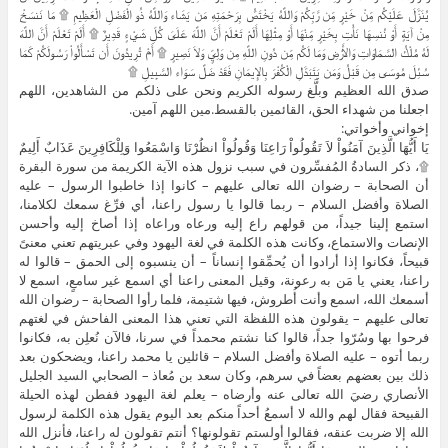
يُنَزَّلَ عَلَيْكُم مِّنْ خَيْرٍ مِّن رَّبِّكُمْ وَاللَّهُ يَخْتَصُّ بِرَحْمَتِهِ مَن يَشَاء وَاللَّهُ ذُو الْفَضْلِ الْعَظِيمِ ۩ مَا نَنسَخْ
مِنْ آيَةٍ أَوْ نُنسِهَا نَأْتِ بِخَيْرٍ مِّنْهَا أَوْ مِثْلِهَا أَلَمْ تَعْلَمْ أَنَّ اللَّهَ عَلَىَ كُلِّ شَيْءٍ قَدِيرٌ ۩ أَلَمْ تَعْلَمْ أَنَّ اللَّهَ
لَهُ مُلْكُ السَّمَاوَاتِ وَالأَرْضِ وَمَا لَكُم مِّن دُونِ اللَّهِ مِن وَلِيٍّ وَلاَ نَصِيرٍ ۩ أَمْ تُرِيدُونَ أَن تَسْأَلُواْ رَسُولَكُمْ كَمَا
سُئِلَ مُوسَى مِن قَبْلُ وَمَن يَتَبَدَّلِ الْكُفْرَ بِالإِيمَانِ فَقَدْ ضَلَّ سَوَاء السَّبِيلِ ۩
صدق الله العظيم وبلَّغ رسوله الكريم ونحن على ذلكم من الشاهدين، اللهم
اجعلنا من شهداء الحق، القائمين بالقسط.مين اللهم آمين.
إخواني وأخواتي:
يَا أَيُّهَا الَّذِينَ آمَنُواْ لاَ تَقُولُواْ رَاعِنَا وَقُولُواْ انظُرْنَا وَاسْمَعُوا وَلِلْكَافِرِينَ عَذَابٌ أَلِيمٌ
۩، ذكر السادةُ المُفسِّرون في سبب نزول هذه الآية الكريمة من سورة البقرة
أن الصحابة – رضوان الله تعالى عليهم – كانوا إذا خاطبوا الرسول – عليه
الصلاة وأفضل السلام – ربما قالوا يا رسول راعنا، أي فرِّغ سمعك لكلامنا،
استمع إلينا جيداً، من قولهم راع إليه ورعاه وراعاه إذا أصاخ إليه وأحسن
الإنصات والاستماع، وكانت هذه الكلمة في لغة اليهود وفي عبريتهم تعني معنىً
قبيحاً، فكانوا إذا أرادوا أن يُحمِّقوا إنساناً – أن ينسبوه إلى الحمق – قالوا له
راعنا، يعني يا مَن به رعونة، وقيل المعنى راعنا أي اسمع غير سامعٍ، اسمع لا
أسمعك الله، اسمع وأنت أُطروش، فيها شتيمة، فلما رأوا الصحابة – رضوان الله
تعالى عليهم – يقولون هذه اللفظة التي تعني هذا المعنى الفاحش في لغتهم
فرحوا بها وسُرّوا جداً، قالوا كنا نشتم محمداً في سرنا، فالآن نُعلِن به، فكانوا
ربما أتوه – عليه الصلاة وأفضل السلام – قائلين يا محمد راعنا، ويضحكون بعد
ذلك بين بعضهم بعضاً في سرهم، وكان سعد بن مُعاذ – الصحابي السيد الجليل
الأنصاري رضيَ الله تعالى عنه وأرضاه – يعلم لغة اليهود ففطن لهذه الحيلة
القبيحة فقال لهم والله لا أسمعُ أحداً منكم بعد اليوم يقول هذه الكلمة لرسول
الله إلا ضربت عنقه، فقالوا أولستم تقولونها؟ أنتم تقولون له راعنا، فأنزل الله