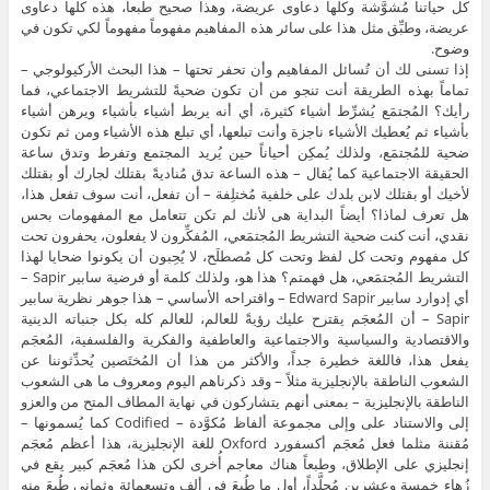
كل حياتنا مُشوَّشة وكلها دعاوى عريضة، وهذا صحيح طبعاً، هذه كلها دعاوى
عريضة، وطبِّق مثل هذا على سائر هذه المفاهيم مفهوماً مفهوماً لكي تكون في
وضوح.
إذا تسنى لك أن تُسائل المفاهيم وأن تحفر تحتها – هذا البحث الأركيولوجي –
تماماً بهذه الطريقة أنت تنجو من أن تكون ضحيةً للتشريط الاجتماعي، فما
رأيك؟ المُجتمَع يُشرِّط أشياء كثيرة، أي أنه يربط أشياء بأشياء ويرهن أشياء
بأشياء ثم يُعطيك الأشياء ناجزة وأنت تبلعها، أي تبلع هذه الأشياء ومن ثم تكون
ضحية للمُجتمَع، ولذلك يُمكِن أحياناً حين يُريد المجتمع وتفرط وتدق ساعة
الحقيقة الاجتماعية كما يُقال – هذه الساعة تدق مُناديةً بقتلك لجارك أو بقتلك
لأخيك أو بقتلك لابن بلدك على خلفية مُختلِفة – أن تفعل، أنت سوف تفعل هذا،
هل تعرف لماذا؟ أيضاً البداية هى لأنك لم تكن تتعامل مع المفهومات بحس
نقدي، أنت كنت ضحية التشريط المُجتمَعي، المُفكِّرون لا يفعلون، يحفرون تحت
كل مفهوم وتحت كل لفظ وتحت كل مُصطلَح، لا يُحِبون أن يكونوا ضحايا لهذا
التشريط المُجتمَعي، هل فهمتم؟ هذا هو، ولذلك كلمة أو فرضية سابير Sapir –
أي إدوارد سابير Edward Sapir – واقتراحه الأساسي – هذا جوهر نظرية سابير
Sapir – أن المُعجَم يقترح عليك رؤيةً للعالم، للعالم كله بكل جنباته الدينية
والاقتصادية والسياسية والاجتماعية والعاطفية والفكرية والفلسفية، المُعجَم
يفعل هذا، فاللغة خطيرة جداً، والأكثر من هذا أن المُختَصين يُحدِّثوننا عن
الشعوب الناطقة بالإنجليزية مثلاً – وقد ذكرناهم اليوم ومعروف ما هى الشعوب
الناطقة بالإنجليزية – بمعنى أنهم يتشاركون في نهاية المطاف المتح من والعزو
إلى والاستناد على وإلى مجموعة ألفاظ مُكوَّدة – Codified كما يُسمونها –
مُقننة مثلما فعل مُعجَم أكسفورد Oxford للغة الإنجليزية، هذا أعظم مُعجَم
إنجليزي على الإطلاق، وطبعاً هناك معاجم أُخرى لكن هذا مُعجَم كبير يقع في
زُهاء خمسة وعشرين مُجلَّداً، أول ما طُبِعَ في ألف وتسعمائة وثماني طُبِعَ منه