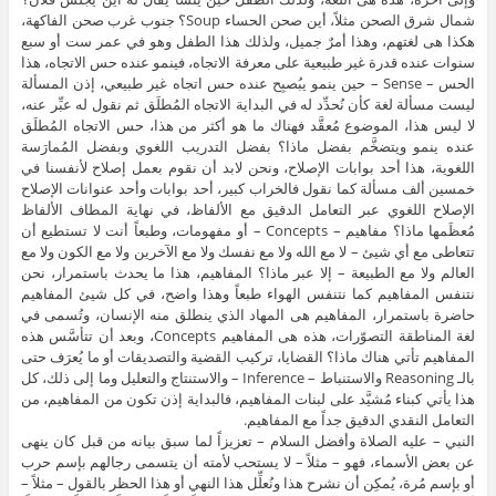
شمال شرق الصحن مثلاً، أين صحن الحساء Soup؟ جنوب غرب صحن الفاكهة،
هكذا هى لغتهم، وهذا أمرٌ جميل، ولذلك هذا الطفل وهو في عمر ست أو سبع
سنوات عنده قدرة غير طبيعية على معرفة الاتجاه، فينمو عنده حس الاتجاه، هذا
الحس – Sense – حين ينمو يبُصبِح عنده حس اتجاه غير طبيعي، إذن المسألة
ليست مسألة لغة كأن نُحدِّد له في البداية الاتجاه المُطلَق ثم نقول له عبِّر عنه،
لا ليس هذا، الموضوع مُعقَّد فهناك ما هو أكثر من هذا، حس الاتجاه المُطلَق
عنده ينمو ويتضخَّم بفضل ماذا؟ بفضل التدريب اللغوي وبفضل المُمارَسة
اللغوية، هذا أحد بوابات الإصلاح، ونحن لابد أن نقوم بعمل إصلاح لأنفسنا في
خمسين ألف مسألة كما نقول فالخراب كبير، أحد بوابات وأحد عنوانات الإصلاح
الإصلاح اللغوي عبر التعامل الدقيق مع الألفاظ، في نهاية المطاف الألفاظ
مُعظَمها ماذا؟ مفاهيم – Concepts – أو مفهومات، وطبعاً أنت لا تستطيع أن
تتعاطى مع أي شيئ – لا مع الله ولا مع نفسك ولا مع الآخرين ولا مع الكون ولا مع
العالم ولا مع الطبيعة – إلا عبر ماذا؟ المفاهيم، هذا ما يحدث باستمرار، نحن
نتنفس المفاهيم كما نتنفس الهواء طبعاً وهذا واضح، في كل شيئ المفاهيم
حاضرة باستمرار، المفاهيم هى المهاد الذي ينطلق منه الإنسان، وتُسمى في
لغة المناطقة التصوّرات، هذه هى المفاهيم Concepts، وبعد أن تتأسَّس هذه
المفاهيم تأتي هناك ماذا؟ القضايا، تركيب القضية والتصديقات أو ما يُعرَف حتى
بالـ Reasoning والاستنباط – Inference – والاستنتاج والتعليل وما إلى ذلك، كل
هذا يأتي كبناء مُشيَّد على لبنات المفاهيم، فالبداية إذن تكون من المفاهيم، من
التعامل النقدي الدقيق جداً مع المفاهيم.
النبي – عليه الصلاة وأفضل السلام – تعزيزاً لما سبق بيانه من قبل كان ينهى
عن بعض الأسماء، فهو – مثلاً – لا يستحب لأمته أن يتسمى رجالهم بإسم حرب
أو بإسم مُرة، يُمكِن أن نشرح هذا ونُعلِّل هذا النهي أو هذا الحظر بالقول – مثلاً –