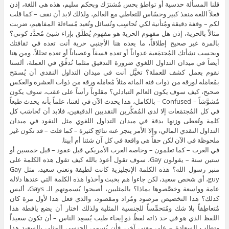
قلنا المسألة حدسية أو تواطؤ بحس مُشترَك وبحكم سليم، هذه هى اللغة، إذن
فعلاً اللغة منفذ كبير وحسّاس للتعاطي مع العالم، ولذلك لابد أن نقف – كما قلت
لكم – وقفة دقيقة ومُتأنية لكي نُحاسِب ونُسائل ونُعيد مُساءلة المفاهيم، ضربت
مثالاً بالحرية، إذن هل مفهوم الحرية هو مفهوم يُطلَق بإزاء شيئ مُحدَّد كوني؟
بالمرة غير صحيح إطلاقاً، ما يعده هنا الأجنبي حرية أنت تعده في ثقافتك
وبحسب نشأتك المُجتمَعية عدواناً أو تعده فسقاً وعصياناً أو تعده تحللاً، ومن هنا
أيضاً في ميدان التداول اللغوي ضرورة التدقيق مثلما نُدقِّق في العملة، ألسنا
نقوم بعمل كشف للعملة؟ تخيَّل أنت في ميدان التداول النقدي أن يُسمَح
بمُعامَلة لورقة من ذوات فئة المائة مثلاً مُعامَلة ورقة من ذوات العشرة والعكس
صحيح، كيف سوف يكون العالم التبادلي؟ مقلوباً رأساً على عقب، سوف يكون
مُشوَّشاً – Confused – بالكامل، هذا يحدث الآن في لغتنا، علماً بأنه يحدث طبعاً
في كل المُجتمَعات إلا لدى المُفكِّرين النقديين الدقيقين، فلابد أن تُحاسَب كل
كلمة وتُعطى وزنها بدقة في ميدان التداول اللغوي مثل النقود في ميدان
التداول النقدي المالي، وإلا الأمر ينجر عنه نتائج كثيرة – كما قلت – قد تكون غير
ملحوظة في الآن لكن حقاً هى واقعة في كل آن شئنا أم أبينا.
في الغرب – كما تعلمون – وخاصة الغرب الأمريكي قبل عقود – قبل خمسين أو
ستين سنة – يقولون Gay، سوف تقول أعوذ بالله كيف تقول هذه الكلمة على
منبر رسول الله؟ هذه الكلمة الإنجليزية كانت لطيفة وتعني سعيد، مثل Gay
guy، أي شخص سعيد، لكن جاءوا هم بخبث وأخذوا هذه الكلمة التي عندها دلالة
عامة وواسعة وخصَّصوها بماذا؟ بالمثليين، أصبحوا يُسمونهم الـ Gays، أليس
كذلك؟ هذا التخصيص مرصود ومُراد ومقصود، والذي فعل هذا لأول مرة كان
مُتعاطِفاً بلا شك ومُتحمِّساً للجنسية المثلية ولذلك اختار أن يضع يافطة هذا
اللفظ الذي هو في حد ذاته لفظٌ ذو إيحاء طيب يُسعِد الناس – أن تكون سعيداً
وتطلب السعادة – على معنى آخر، فأن يُسمي الجنسي المثلي بالسعيد هذا