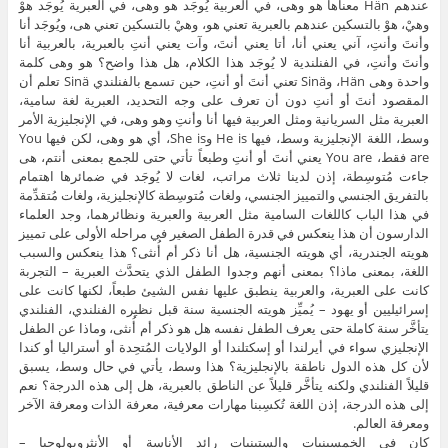
عندهم Hän معناها هو وهى، في العربية يُوجَد هو وهى، في العبرية يُوجَد هوْ
وهيْ، هوْ بالتسكين عندهم بالعبرية تعني هو، وهيْ بالتسكين تعني هى، ويُوجَد أنا
وأنتَ وأنتِ، آني يعني أنا، أتا يعني أنتَ، وآت يعني أنتِ بالعبرية، بالعربية أنا
وأنتَ وأنتِ، في الفنلندية لا يُوجَد هذا الكلام، هل هذا واضح؟ هو وهى كلمة
واحدة وهى Hän، وSinä تعني أنتَ أو أنتِ، حين تسمع بالفنلندي Sinä تعلم أن
المقصود أنتَ أو أنتِ دون أن تعرف على وجه التحديد، العبرية لغة سامية،
العبرية مثل السريانية ومثل العربية فيها أنا وأنتِ وهو وهى، في الإنجليزية الأمر
وسط، اللغة الإنجليزية وسط، فيها He is وShe is، أي هو وهى، لكن فيها You
are فقط، You are يعني أنتَ أو أنتِ وطبعاً تأتي حتى للجمع بمعنى أنتم، هى
جاءت مُتوسِطة، إذن لدينا ثلاث مراتب، لغات لا يُوجَد في ضمائرها اهتمام
بالتفريق الجنسي والتمييز الجنسي، ولغات مُتوسِطة كالإنجليزية، ولغات مُتقدِّمة
في هذا الباب كاللغات السامية مثل العربية والعبرية ونظائرهما، وجد العلماء
الدارسون أن هذا ينعكس في قدرة الطفل الصغير في مراحله الأولى على تمييز
هويته الجندرية، أي هويته الجنسية، هل أنا ذكر أم أُنثى؟ هذا ينعكس والسبب
اللغة، بمعنى ماذا؟ بمعنى أنهم وجدوا الطفل الذي يتحدَّث العبرية – التجربة
كانت على العبرية، والعربية ينطبق عليها نفس الشيئ طبعاً، لكنها كانت على
إسرائيليين أو يهود – يُميِّز هويته الجنسية سنة قبل نظيره الفنلندي، الفنلندي
يتأخَّر سنة كاملة حتى يعرف الطفل نفسه هل هو ذكر أم أُنثى، وماذا عن الطفل
الإنجليزي سواء في أيرلندا أو إسكتلندا أو الولايات المُتحِدة أو أستراليا أو كندا
لأن كل هذه الدول ناطقة بالإنجليزية؟ هذا وسط، يأتي في حال وسط، يسبق
قليلاً الفنلندي ولكنه يتأخَّر قليلاً عن الناطق بالعبرية، هل إلى هذه الدرجة؟ نعم
إلى هذه الدرجة، إذن اللغة تُكسِبنا مهارات معرفية، معرفة الذات ومعرفة الآخر
ومعرفة العالم.
كان في الخمسينيات والستينيات رائد الأناسة أو الأنثروبولوجيا –