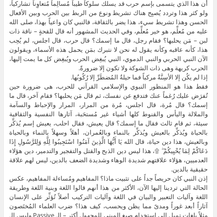
أن هذا الذي يتسمى بإسم حرب قد يسلك سلوكاً طيباً مُسالِماً مُتعاوِناً تشاركياً،
ولو كثر هذا وتردد يُصبِح هناك تشريط ونوع من الربط بين الحرب وبين الأفعال
الحسن وهذا تشريط سيء، هذا يضر بالثقافة، فالنبي كان واعياً بهذا، صلى الله
عليه من مُعلِّم، هو خير مُعلِّم، وفي الحديث المشهور أنه قال للقحةٍ – ناقة ذات
لبن – مَن يحلبها؟ فقام رجل، قال ما إسمك؟ قال حرب، قال اجلس، لم يُحِب
هذا، كأنه عاقبه وكأنه يقول له نحن لا نتبرك بمَن يحمل هذه الأسماء، ويقولون
الآن النبي الحربي والنبي الدموي، النبي يُبغِض الحرب ويُبغِض كل ما يمت إليها،
الحرب كريهة وهى ذات الشوكة ولا تكون إلا ضرورةً.
إذا لم يكُن إلا الأسِنَّةُ مركباً فما حيلةُ المُضطَرِّ إلا رُكُوبُها.
فقط هذا هو المنظور النبوي والإسلامي القرآني للحرب، هى ضرورة حين
تُفرَض عليك رُغماً عنك فتدفع عن نفسك، ثم قال مَن يحلبها؟ فقام آخر، قال ما
إسمك؟ قال مُرة، قال اجلس، مُرة من المرار، المرار والإحباط والسآمة
والملالة واليأس والقنوط كلها أشياء غير مُستحَبة، آثارها النفسية والثقافية
سيئة، ثم قام ثالث فقال ما إسمك؟ قال يعيش، فقال احلب، يعيش إسم يُذكِّر
بالحياة ويُذكِّر بالعيش ويُذكِّر بالنماء وبالعُمران، أهلاً وسهلاً بالنماء وبالحياة
وبالعيش، هذا دين حياة، قال الله يَا أَيُّهَا الَّذِينَ آمَنُوا اسْتَجِيبُوا لِلَّهِ وَلِلرَّسُولِ إِذَا
دَعَاكُمْ لِمَا يُحْيِيكُمْ ۖ ۩، هذا ليس دين الذبح والقتل والتفجير والتدمير، دين هؤلاء
العدميين، هؤلاء علاقتهم شديدة الوهاء وشديدة الضعف بالدين، ليس لهم علاقة
حقيقية بالدين.
إذن النبي كان حريصاً جداً على تثبيت ماذا؟ المفاهيم ومُساءلة المفاهيم، عكس
الحالة التي تردينا إليها الآن، الأكثر من هذا أنهم قالوا اللغة وبنية اللغة وطريقة
اللغة وآليات التعبير والبيان في اللغة وآليات التركيب أصلاً تُؤثِّر على الإنسان
آثاراً أبعد غوراً ومدىً مما يظن ويحسب، كيف هذا؟ ضرب العلماء المُختَصون
مثلاً بلغاتٍ تميل إلى استخدام صيغ المبني للمجهول أكثر – الـ Passive وليس الـ