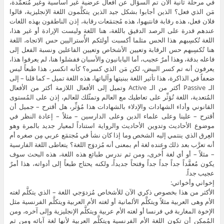
في مرحلة ثانية الآن تم السؤال عن أفعال عرضية غير أساسية وغير مُتعمَّدة،
مَن الذي فعل؟ الذين أجابوا بشكل جيد الذين يتكلَّمون اللغة الإنجليزية، قالوا
فلان فعل، هذه رقابة فانتبهوا، هذه مُجتمَعات رقابة، إذن الناطقون بهذه اللغات
عندهم قدرة على الرصد الدقيق باللغة، هنا اللغة وليست الإرادة أو غير هذا،
اللغة تُكسِبهم هذا الحس مثلما أكسبت أولئكم الأُستراليين حس الاتجاه، اللغة
هنا تُكسِبهم حس الرقابة وتعيين الأشخاص وتعيين الفاعلين ونسبة الفعل إلى
فاعله بدقة، وهذا أمرٌ عجيب، أما اليابانيون والأسبان ففشلوا هنا، لم يعرفوا هذا،
يعرفون أنه تم كسر البيض، لكن مَن الذي كسره؟ كأنه انكسر، هذا طبعاً ليس
ضعفاً في الذاكرة، هذا تأثير اللغة ببنيتها وآلياتها، هذه اللغة تميل – كما قلنا – إلى
الـ Passive أكثر من الـ Active وتميل إلى الأفعال اللازمة أكثر من الأفعال
المُتعدية، اللغة تُؤثِّر على تعاطيك مع العالم وتمثّلك للعالم، إذن على المُستوى
القانوني وأداء الشهادات والإدلاء بالشهادات هذا مُؤثِّر، هل أقترح – جميل أن
أقترح – علينا وعلى علماء الدين وعلى الدارسين – مثلاً – إعادة النظر في
موضوع الأحاديث وتدوين الأحاديث والرواية استناداً لمعيار جديد بالمرة وهو
العِرق الذي ينتمي إليه الشخص وما إذا كان نشأ في مُجتمَع عربي مِن صغره أم
أنه تعرَّب بعد ذلك وعنده لغة أم بمعنى أنه مُزدوَج اللغة؟ يتعاطى اللغة الفارسية
– مثلاً – أو أي لغة أُخرى، ومن ثم ندرس طبائع هذه اللغة، هذه البحث سوف
يكون مُعقَّداً جداً جداً جداً وفتحاً جديداً، ولكنه يحتاج طبعاً إلى أدواته، هذا أمرٌ
عجيب جداً.
إخواني وأخواتي:
الأكثر من هذا بخصوص ذكري الآن للأشخاص مُزدوَجي اللغة – الذي يتكلَّم لغته
الأم وهى العربية مثلاً ويتكلَّم الألمانية أو لغته الأم العربية ويتكلَّم الفرنسية مثل
الإخوة المغاربة في فرنسا أو لغته الأم عربية ويتكلَّم الإنجليزية وإلى آخره، ومن
المُمكِن أن تكون اللغة الأم الفرنسية ويتكلَّم العربية لأنها لغة آبائه ومن ثم