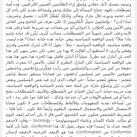
وتسعد بنفسك لأنك عقلاني ومُتنوِّر إزاء الظلاميين الغيبيين الخُرافيين، هذه لُعبة
مُصطلَحات تافهة، تحتاج المسألة إلى تفكيك وحفر ومُساءلة نقدية لكي يأخذ كل
أحد حجمه ودوره، قال تبارك وتعالى وَكَذَلِكَ نُفَصِّلُ الآيَاتِ – تفصيل وتصريف،
لماذا إذن؟ – وَلِتَسْتَبِينَ سَبِيلُ الْمُجْرِمِينَ ۩، لكي نعرف مَن الناصح ومَن الغاش
ومَن الأمين ومَن الخوَّان، يا إخواني كم من مصائب تم تمريرها علينا وعلى هذه
الأمة وعلى البشر عموماً عبر المُصطلَحات، مصائب كُبرى، يُمِّرر لك خيانة بإسم
ماذا مثلاً؟ بإسم الواقعية السياسية، وهى خيانة، هذه خيانة، لماذا؟ هذه ليست
واقعية سياسية، الواقعية السياسية – مثلاً – تقول أنا الآن مُدرِك لحجمي وقدري
وفعلي وأثري، لا أستطيع أن أُطالِب إلا بهذا من حقي، لكن حقي ينتهي إلى هذا
الحد، لن أتنازل عنه نظرياً، عملياً أنا أتنازل فأقبل بهذا الجزء، هذا يجوز هنا، هذه
هى الواقعية السياسية، لكن التنازل النظري لا يُقبَل، بالأمس أنا شعرت بالعار
حقيقةً من كثير من العرب والمُسلِمين حين رأيت مُفكِّرين وإعلاميين وناشطين
حقوقيين عالميين غير مُسلِمين يُدافِعون عن قضايانا بمنطق بسيط مُباشِر
مُفحِم – منطق مُفحِم تماماً – في الوقت الذي أرى فيه بعض المُسلِمين وبعض
العرب يُبرِّر ويُسوِّغ تنازله عن جُملة حقه بإسم السياسة والواقعية السياسية،
هذه جريمة خيانة، أنت تُمرِّر الخيانة عبر المُصطلَح، وللأسف المُصطلَحات تنجح
دائماً أو في مُعظَم الأوقات في أن تخدعنا، ولذلك – كما قلنا عودٌ على بدء – لابد
من مُساءلة نقدية للمفهومات وللألفاظ وللمُصطلَحات حتى لا نكون ضحايا
الاستعمال الغاش والاستعمال المقصود الملغوم وأيضاً لئلا نكون – كما قلنا –
للتشريط المُجتمَعي فنكون عبيد المُجتمَع، النبي قال لا يكن أحدكم إمعة، اليوم
لو سألت علماء اللسان وعلماء السوسيولوجيا – Sociology – وقلت لأحدهم
الإمعة عندك ما إسمه؟ فإنه سوف يقول لك هذا Conformist، علماً بأن كلمة
Conformist من Confirmation، هذا هو الإمعة، الترجمة الدقيقة لإنسان