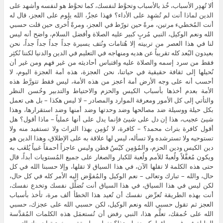
ألا تُهدِر الأسباب، خُذ بالأسباب وتحوَّط لنفسك، كما تحوَّط هو لنفسه وأشهد على
الدين لماذا أنت لم تُشهِد على الأداء؟ فهذا عجزٌ، الله يلوم على العجز، قال له
أنت المُخطيء مرتين، مرةً حين تورّط في العجز، ومرةً أُخرى حين قلت حسبي
الله ونعم الوكيل، النبي مُربٍ كبير عليه الصلاة وأفضل السلام، واضح أنه ليس
لنا في هذا العصر من تربيته إلا هُتامات ونُتف يسيرة جداً جداً جداً جداً، نحن
بعيدون البُعد كله تقريباً عن هديه ومنهاجه في التعليم في الدين والدنيا لكننا نُكثِر
فقط من سرد إسمه والصلاة عليه واقتباس أحاديثه من غير فهم ومن غير أن
نُحيلها إلى ثقافة حقيقية في حياتنا، نحن العجزة، هذه أمة العجزة اليوم، لا
أحسب أنه على وجه الأرض أمة أعجز من هذه الأمة، ليس فقط تتورَّط هذه
الأمة بعدم أخذها بأسباب الكيس والحزم والاحتياط والتدبير وحُسن النظر
والتأتي إلى كل الأمور ومعرفة الموارد والمصادر – لا ليس هكذا – بل هى تعمل
بكل حيلة ووسيلة ضد مصالحها وضد وحدتها وضد أمنها وضد استقرارها، وهذا
شيئ عجيب، هذا إن دل على شيئ فإنما يدل على أنها عملياً – ماذا أقول؟ هل
أقول كافرة بتراث محمد؟ – كافرة، لا تُؤمِن بهذا التراث ولا تستفيد منه ولا
تستوحيه ولا تسترشده ولا تسأله، ليس لها علاقة به على الإطلاق، وهذا الدين هو
دين الكيس ودين الحزم، والمُؤمِن كيّسٌ فطن وليس عاجزاً أحمقاً غبياً يُلعَب به
ويكون مُغفَّلاً ولُعبةً للأمم ولُعبة للكبار والصغار على جميع المُستويات أبداً، قال
حتى هذه الكلمة لا تقلها الآن، في هذا السياق لا تقلها، وإلا حسبنا الله في كل
حال، والله – تبارك وتعالى – نعم الوكيل والمُفوَّض إليه الأمر كله في كل حال،
لكن ليس في هذا السياق، في هذا السياق أنت تُضلِّل نفسك وتخدع نفسك،
أنت بهذه الطريقة تُعرِّض نفسك أن تُعيد هذا الخطأ ألف مرة، تأخذ بأسباب
العجز ثم تقول حسبي الله ونعم الوكيل، لكن حسبي الله على عجزك، حسبي
الله على حُمقك، تعلَّم هذا، النبي رفض أن تُستعمَل هذه الكلمات المُقدَّسة
الجليلة في غير سياقها، كم نفعل هذا؟ نفعله بطريقة مسخرتية إن جاز التعبير،