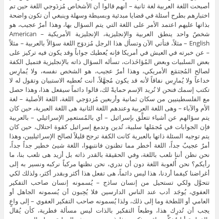
أصبحت اللغة العربية لغة ثانية – أنهم قالوا أن الأشخاص مُزدَوجي اللغة حين تم
اختبارهم بطرح أسئلة في قضايا مبدئية وبسيطة وسهلة وينبغي أن تكون واضحة
بذاتها عليهم اعتمد الأمر على اللغة التي يتم السؤال بها، وهذا أمرٌ عجيب، هو
شخصٌ واحد ينطق العربية والإنجليزية، الإنجليزية الأمريكية – American
English – مثلاً، فتأتي الآن وتسأل هذا الرجل مُزدوَج اللغة سؤالاً بالعربية – مثلاً
– عن خبرته في العيش في أمريكا فإنه يُعطيك جواباً وقد يكون فيه تركيز على
بعض السلبيات وبعض المُؤاخَذات، تسأله السؤال ذاته بالإنجليزية فتميل الكفة
لصالح المُجتمَع الأمريكي، وهذا أمرٌ عجيب، هو الشخص نفسه، ولا يُمارِس
خداعاً ولا يُمارِس نفاقاً لأنه قد يكون مُجهَّلاً، أنت تُعطيه الاستبيان وتقول له لا
تكتب إسمك فنحن لا نُريد الإسم حمايةً لك، قالوا دائماً سيفعل هذا، وهذا حصل
مع الفلسطينيين من سكان ثمانية وأربعين مُزدوَجي اللغة، اللغة الأصلية – لغة
الأم والآباء – وهى اللغة العربية وعندهم اللغة الثانية هى اللغة العبرية، حين كان
يتم سؤالهم عن أشياء تتعلَّق بإسرائيل – أي بالمُستعمِر الإسرائيلي – بالعربية
فإن الجوابات في مُجمَلها سلبية، تُدين وتدمغ إسرائيل كقوة احتلال، حين كان
يتم توجيه السئلة ذاتها بالعبرية كانت الكفة ترجح قليلاً لصالح الإسرائيليين، وهذا
أمرٌ عجيبٌ جداً، اللغة أخطر مما تظنون فانتبهوا، اللغة شيئ خطير جداً جداً،
نحن نظن أننا نلعب باللغة، وفي الحقيقة بالقدر ذاته بل أزيد هى تلعب بنا، ما
رأيكم؟ نحن أُلعوبة اللغة دون أن ندري، نحن نظنها مركباً نركبه ونسير به إلى
أغراضنا كيفما أردنا، هذا ليس دائماً، هى تفعل هذا أكثر وبقدر أكثر، ولذلك لكي
تتحوَّل ولكي تستحيل من إنسان ساذج – يُسمونه إنسان صاحب التفكير
العفوي، يُوجَد أدب عند الناس الدارسين فلا يُحِبون أن يُسمونه الجاهل أو
العامي أو اللطخة وما إلى ذلك، ولذا يُسمونه صاحب التفكير العفوي – إلى واعٍ
يجب أن تُدرِك هذا، وطبعاً التفكير بالذات ليس مسألة فطرية، كأن يُقال