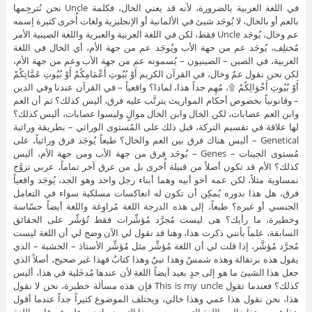
في اللغة العربية بالضرورة، لأنه قد يعني الخال، فكلمة Uncle نحن نُترجِمها
بالعم أو بالخال، لا يُوجَد شيئ في الألمانية أو الإنجليزية ولغات أُخرى كثيرة إسمه
عم وخال، يُوجَد Uncle فقط، لكن في اللغة العربية والعبرية واللغة الصينية الأمر
مُختلِف، يُوجَد عم من جهة الأب ويُوجَد عم من جهة الأم، أي الخال في اللغة
العربية، في الصين – الصينيون – يُسمونه عم من جهة الأب وعم من جهة الأم،
لكن نحن نقول عمٌ وخال، في القرآن الكريم أَوْ بُيُوتِ أَعْمَامِكُمْ أَوْ بُيُوتِ عَمَّاتِكُمْ
أَوْ بُيُوتِ أَخْوَالِكُمْ ۩، مُهِم جداً هذا، لماذا؟ واقعياً – في القرآن عندنا وفي الدين
– وقانونياً بخصوص أحكام المواريث يترتَّب عليه فرق، أليس كذلك؟ ثم أن العم
وابن العم عصابات، لكن الخال وابن الخال موالٍ وليسوا عصابات، أليس كذلك؟
لها علاقة في تقسيم التركة، قبل ذلك على المُستوى الوراثي – بطريقة وراثية
Genetical – أليس هناك فرق بين العم والخال؟ طبعاً يُوجَد فرق وراثياً، على
مُستوى الجينات – Genes – يُوجَد فرق من جهة الأب ومن جهة الأم، أليس
كذلك؟ الأم قد تكون أصلاً من قبيلة أُخرى بل من عرق آخر تماماً، عربي تزوَّج
نمساوية مثلاً، لكن عمه أخو أبيه وهما أبناء رجل واحد وهو الجد، يُوجَد واقعياً
فرق، هل هذا بدوره يُمكِن أن تكون له انعاكسات مسلكية سواء في التعامل
الجنسي أو غيره؟ طبعاً، إلى هذه الدرجة اللغة مُراوِغة واللغة أيضاً حسّاسة
وخطيرة، ما رأيك؟ هى ليست مُجرَّد مُؤشِّرات فقط تُؤشِّر على الحقائق
السابقة، علماً بأنني ذكرت هذا، وهنا قد تقول لي الآن وضح لي أن اللغة ليست
مُجرَّد مُؤشَّر، إذا قلت لي أن اللغة مُؤشِّر مثل مُؤشِّر الأستاذ – الخشبة – الذي
يقول هذه برتقالة وهذه شمسٌ وهذا نبيٌ وهذا كتابٌ فهذا غير صحيح، أصلاً الذي
جعل هذا الشيئ ما هو إلى حدٍ بعيد أيضاً اللغة لأن عندها مُدخَلية في هذا، أليس
كذلك؟ فعندما تقول This is my uncle فإن هذه مسألة خطيرة، نحن لا نقول
هذا، نحن نقول هذا عمي وهذا خالي، ويختلف الموضوع كثيراً جداً عندما أقول
هذا عمي وهذا خالي، اللغة التي سمحت بهذا التمييز وانبنت عليه فروقات، اللغة