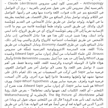
Anthropology – الفرنسي كلود ليفي ستروس Claude Lévi-Strauss –
بالفرنسية يُقال ستروس لكن نحن نقول شتراوس بالعربية – يرى أن التواصل
في المُجتمَع يتم عبر ثلاث قنوات، اللغة واحدة منها وهى في رأسها، التواصل
عبر الكلام، ويُوجَد تواصل بتبادل المنافع من خلال الاقتصاد، هى مُقايَضة بطريقة
ما في النهاية، ويُوجَد تواصل عن طريق تبادل الأشخاص، في القديم مُؤسَّسة
الرق، وكذلك عن طريق التبني، وتُوجَد طبعاً مُؤسَّسة قائمة من يوم ما كانت
الإنسانية تقريباً إلى الآن وهى مُؤسَّسة الزواج، أي عن طريق الزواج، تأخذ ابنتي
وآخذ ابنتك، وهذا شيئ غريب لكن هذا هو، هذا تبادل الأشخاص، إذن تبادل
الأشخص عن طريق مُؤسَّسات اجتماعية كالزواج والرق والتبني وما إلى ذلك،
تبادل المنافع يكون عن طرق الاقتصاد Economy، وتبادل المعلومات عن طريق
ماذا؟ اللغة، هذه المدرسة الانثروبولوجية الفرنسية مُمثَّلة في ستروس
Strauss، لكن علماء اللسانيات من أمثال إدوارد سابير Edward Sapir وتلميذه
وورف Whorf وأيضاً إلى حد بعيد جداً إميل بنفنيست Emile Benveniste وأمثال
هؤلاء قالوا لا، الوسيلة الوحيدة والرئيسة اللغة، اللغة وحدها فقط، هى أهم
شيئ، لا تواصل بغير اللغة، ولا معنى لأي تواصل آخر بغير التواصل اللغوي،
فرضية سابير Sapir التي تُرِكَت في السبعينيات ثم بعد ذلك لقيام دلائل على
صحتها تشهد لها وتُقوّيها وتعضدها عادوا إليها مرة أُخرى، وإلى الآن أصبحت
فرضية قوية وتُعرَف بفرضية سايبر وورف Sapir-Whorf hypothesis، وورف
Whorf هو تلميذ سابير Sapir، أي إدوارد سابير Edward Sapir، هذه تقترح أن
المُعجَم – أي اللغة، الكلمات كيف تفهمها وكيف تتعاطاها؟ – يفرض عليك رؤيةً
للعالم Worldview، أي The Big Picture بالإنجليزية أو Weltanschauung
بالألمانية، كيف تأتي هذه الرؤية؟ قال لك من المُعجَم، سوف تقول لي وماذا عن
الدين؟ الدين في النهاية لغة أو نص أيضاً، هو لغة في النهاية، هذا يأتي عن طريق