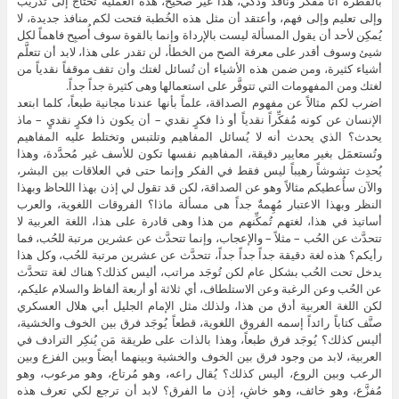
بالفطرة أنا مُفكِّر وناقد وذكي، هذا غير صحيح، هذه العملية تحتاج إلى تدريب
وإلى تعليم وإلى فهم، وأعتقد أن مثل هذه الخُطبة فتحت لكم منافذ جديدة، لا
يُمكِن لأحد أن يقول المسألة ليست بالإرداة وإنما بالقوة سوف أُصبِح فاهماً لكل
شيئ وسوف أقدر على معرفة الصح من الخطأ، لن تقدر على هذا، لابد أن تتعلَّم
أشياء كثيرة، ومن ضمن هذه الأشياء أن تُسائل لغتك وأن تقف موقفاً نقدياً من
لغتك ومن المفهومات التي تتوفَّر على استعمالها وهى كثيرة جداً جداً.
اضرب لكم مثالاً عن مفهوم الصداقة، علماً بأنها عندنا مجانية طبعاً، كلما ابتعد
الإنسان عن كونه مُفكِّراً نقدياً أو ذا فكرٍ نقدي – أن يكون ذا فكرٍ نقديٍ – ماذ
يحدث؟ الذي يحدث أنه لا يُسائل المفاهيم وتلتبس وتختلط عليه المفاهيم
وتُستعمَل بغير معايير دقيقة، المفاهيم نفسها تكون للأسف غير مُحدَّدة، وهذا
يُحدِث تشوشاً رهيباً ليس فقط في الفكر وإنما حتى في العلاقات بين البشر،
والآن سأُعطيكم مثالاً وهو عن الصداقة، لكن قد تقول لي إذن بهذا اللحاظ وبهذا
النظر وبهذا الاعتبار مُهِمةٌ جداً هى مسألة ماذا؟ الفروقات اللغوية، والعرب
أساتيذ في هذا، لغتهم تُمكِّنهم من هذا وهى قادرة على هذا، اللغة العربية لا
تتحدَّث عن الحُب – مثلاً – والإعجاب، وإنما تتحدَّث عن عشرين مرتبة للحُب، فما
رأيكم؟ هذه لغة دقيقة جداً جداً جداً، تتحدَّث عن عشرين مرتبة للحُب، وكل هذا
يدخل تحت الحُب بشكل عام لكن تُوجَد مراتب، أليس كذلك؟ هناك لغة تتحدَّث
عن الحُب وعن الرغبة وعن الاستلطاف، أي ثلاثة أو أربعة ألفاظ والسلام عليكم،
لكن اللغة العربية أدق من هذا، ولذلك مثل الإمام الجليل أبي هلال العسكري
صنَّف كتاباً رائداً إسمه الفروق اللغوية، قطعاً يُوجَد فرق بين الخوف والخشية،
أليس كذلك؟ يُوجَد فرق طبعاً، وهذا بالذات على طريقة مَن يُنكِر الترادف في
العربية، لابد من وجود فرق بين الخوف والخشية وبينهما أيضاً وبين الفزع وبين
الرعب وبين الروع، أليس كذلك؟ يُقال راعه، وهو مُرتاع، وهو مرعوب، وهو
مُفزَّع، وهو خائف، وهو خاشٍ، إذن ما الفرق؟ لابد أن ترجع لكي تعرف هذه