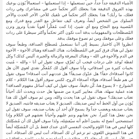
الأشياء الدقيقة جداً جداً، حين تستعملها – إذا استعملتها – استعمالاً يُؤذِن بوعيك
بهذه الفروق الدقيقة هذا يجعلك أكثر تحكماً حتى في مشاعرك وفي ردات
فعلك، ما رأيك؟ هذا يجعلك أكثر تحكماً في تلقيك للآخر، الآخر الحدث والآخر
السلوك من الشخص أيضاً، وتعرف كيف تتفاعل مع القدر ومع قدرك ومع
المُصيبة ومع النجاح ومع أي شيئ، إذا كنت مُفكِّراً لغوياً نقدياً وتروز وتزن
المُصطلَحات والمفهومات بدقة أنت تكون أكثر تحكماً وأكثر سيطرةً على ردات
فعلك وعلى موقفك ومن ثم تصوغ موقفك بدقة.
انظروا الآن كاختبار بسيط إلى أننا نستعمل مُصطلَح الصداقة، وطبعاً سوف
تقول لي هناك فرق كبير في المُصطلَحات، هناك الصداقة وهناك الأخوة – الأخوة
في الدم والأخوة في الله – وهناك المعرفة والزمالة والجيرة، أليس كذلك؟ وكل
لفظة تُوجَد على درجات فيجب أن نُفرِّق، سوف تقول لي أنا – والله – مُنيت
بخيبات كثيرة من أصدقائي، وأنا سوف أقول لك كمُفكِّر نقدي لغوي الآن هل
كانوا أصدقاءك حقاً؟ هل عدّوك صديقاً؟ هل عددتهم أنت أصدقاء؟ سوف تقول
لي هم طبعاً أصدقاء، هؤلاء أصدقاء الروح، لكنني سوف أقول هذا الكلام – كلام
الشوارع – لا يسوغ هنا، كُن دقيقاً، سوف تقول لي كيف أُسائل مفهوم الصداقة؟
هذه عملية سهلة، هناك معايير كثيرة من ضمنها هل حدث ويحدث أنك أحياناً
تغتاب صديقك؟ سوف تقول لي هذا يحدث والله، ومن ثم سوف أقول لك هذا
يُؤذِن من أول الخط أنه ليس صديقك، الصديق لا يغتاب صديقه فانتبه، الصديق لا
يغتاب صديقه ويغضب جداً ولا يسمح لأي أحد أن يغتاب صديقه، سوف تقول لي
نحن نفعل هذا كثيراً، نحن نغتابهم وننم عليهم وأحياناً نغشهم في الكلام وإذا
استنصحني أنصح له بشيئ أعلم أنه سيُفشِله، ولذا سوف أقول لك أن مُشكِلتك
كلها ليس في هذا اللؤم والخبث النفسي الذي عندك فقط بل أن المُشكِلة أيضاً
في هذا التشوش اللغوي، ثم تزعم أن لك أصدقاء، أنت ليس لك أصدقاء، أنت
حتى الآن ليس لك أصدقاء، لكن هؤلاء شبه أعداء تضع عليهم مُلصَق – Label –