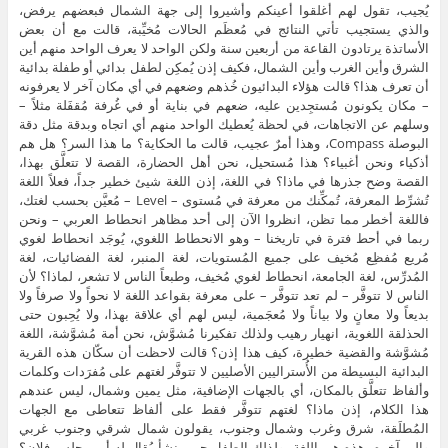
يُجيب، تقول لهم أغلقوا أعينكم وأشيروا إلى جهة الشمال فبعضهم يرفض،
والذي يستجيب تأتي النتائج في مُعظَم الحالات مُخيِّبة، قالت مع أن بعض
الأساتذة يرتادون القاعة من أربعين سنة ولكن الواحد لا يعرف الواحد منهم أين
الشرق وأين الغرب وأين الشمال، فكيف إذن يُمكِن لطفل بدائي أو طفلة بدائية
أن تعرف هذا؟ قالت هؤلاء البدائيون خُذهم وضعهم في أي مكان آخر لا يعرفونه
– مكان يكونون مُستجِدين عليه، ضعهم في بناية أو في غُرفة مُقفَلة مثلاً –
وسلهم عن الاتجاهات، في لحظة يُعطيك الواحد منهم أي اتجاه وبدقة مثل دقة
البوصلة Compass، وهذا أمرٌ عجيب، قالت ما الحكاية؟ ما هذا السر؟ هل هم
أذكياء ونحن أغبياء؟ هذا مُستحيل، نحن أهل الحضارة، القصة لا تتعلَّق بهذا،
القصة وضح جذرها في ماذا؟ في اللغة، إذن اللغة شيئ خطير جداً، فعلاً اللغة
تُشرِّط المعرفة، تُمكِّنك من معرفة في مُستوى – Level – مُعيَّن بحسب لغتك،
فاللغة أخطر مما تظن، انظروا الآن إلى أحد مظاهر انحطاط العربي – ونحن
ربما في أحط فترة في تاريخنا – وهو الانحطاط اللغوي، يُوجَد انحطاط لغوي
مُريع مُفظِع مُخيف على جميع المُستويات، لغة المنبر، لغة الفضائيات، لغة
المُدرِّس، لغة الجامعة، انحطاط لغوي مُخيف، وطبعاً الناس لا تشعر، لماذا؟ لأن
الناس لا تتوفَّر – لم تعد تتوفَّر – على معرفة بقواعد اللغة لا نحواً ولا صرفاً ولا
بديعاً ولا معانٍ ولا بياناً ولا مُعجَمية، ليس لهم أي علاقة بهذا، ولا يُحِبون حتى
الحذلقة اللغوية، انهيار رهيب ولذلك تفكيرنا مُشوَّش، نحن أمة مُشوَّشة، اللغة
مُشوَّشة والقضية خطيرة، كيف هذا إذن؟ قالت لاحظت أن سكّان هذه القرية
البدائية البسيطة من الأُستراليين الأصليين لا تتوفَّر لغتهم على مُفرَدات وكلمات
وألفاظ تتعلَّق بالمكان، أي بالجهات الإضافية، مثل يمين وشمال، ليس عندهم
هذا الكلام، إذن ماذا؟ لغتهم تتوفَّر فقط على ألفاظ تتعاطى مع الجهات
المُطلَقة، شرق وغرب وشمال وجنوب، يقولون شمال شرقي وجنوب غربي
وإلى آخره، هذه هى اللغة، ولذلك الطفل حين ينشأ يُقال له أين يجلس فلان؟