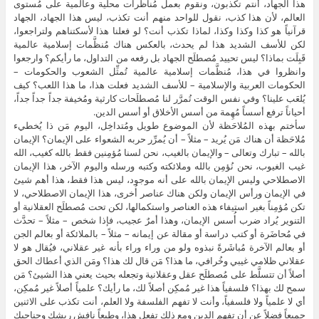
هذا الجهاد، أنتم تكذبون، ونقوم بعمل مُناظَرات محلية وعالمية على مُستوى
العالم، لأن هذا كذب، نقول للواحد منهم أنت تكذب، ليس هذا الجهاد، الجهاد
قرآنياً هو كذا وكذا وكذا، لماذا تكذب أنت؟ لو فعلنا هذا لأسكتناهم ولتراجعوا،
لكن للأسف الشديد هذا لم يحدث، بالعكس هناك مُنظَّمات إسلامية عالمية
قَبِلَت بماذا؟ ليس تحييد مُصطلَح الجهاد بل رفعه من التداول، ما رأيكم؟ وارجعوا
وانظروا في هذا، مُنظَّمات إسلامية عالمية تُمثِّل الشعوب والحكومات –
الحكومات العربية والإسلامية – للأسف الشديد فعلت هذا، ما هذا اللعب؟ كيف
يُلعَب علينا؟ وفي نفس الوقت تُمرَّر لنا مُصطلَحات كارثية ومُخيفة جداً جداً جداً،
أحياناً ترفع أسساً مُهِمة من أسس الأخلاق أو أسس الدين.
سأختم بهذه المُلاحَظة لأن الموضوع طويل ومُتداخِل، اليوم مَن ذا يُخطيء
مُلاحَظة أن هناك مَن يُريد – مثلاً – أن يُمرِّر حربه الشعواء على الإيمان؟ الإيمان
بالله – تبارك وتعالى – والإيمان بالغيب، نحن لسنا مُؤمِنين فقط بالله كغيب، الله
غيب الغيوب، نحن نُؤمِن بالله وملائكته وكتبه ورسله واليوم الآخر، هذا الإيمان
الاصطلاحي وليس الإيمان بالله على أنه موجود، ليس هذا فقط، هذا أهم شيئ
في الإيمان ورأس الإيمان ولكن هناك عناصر أُخرى، هذا الإيمان الاصطلاحي، لا
تكن مُؤمِناً بغير استيفاء هذه العناصر واستكمالها، لكن تحت مُصطلَح العقلانية أو
التنوير يُراد ضرب أُسس الإيمان، وهذا أمرٌ عجيب، فإذا شخص – مثلاً – تحدَّث
في مُحاضَرة أو كتب دراسة أو مقالة عن إيمانه – مثلاً – بالملائكة أو بعالم الجن
أو بعالم الآخرة مُباشَرةً نبذوه ولو من وراء وراء بأنه غير عقلاني، فيُقال هو لا
عقلاني ظلامي غيبي وخُرافي، ما هذا؟ مَن قال لك هذا؟ ومَن الذي أعطاك الحق
أصلاً أن تتسلَّط على مُصطلَح عقل وعقلانية وتجعله بحيث يعني هذا الشيئ؟ مَن
سمح لك بهذا؟ فلسفياً هذا غير مُمكِن أصلاً لك، ما رأيك؟ علمياً أصلاً غير مُمكِن،
أي لا علمياً ولا فلسفياً، وأنت لا تفهم الفلسفة ولا العلم، أنت تكذب على الاثنين
جميعاً فضلاً عن أن تفهم الدين ومع ذلك تفعل هذا، وطبعاً نافش ريشك وجناحيك