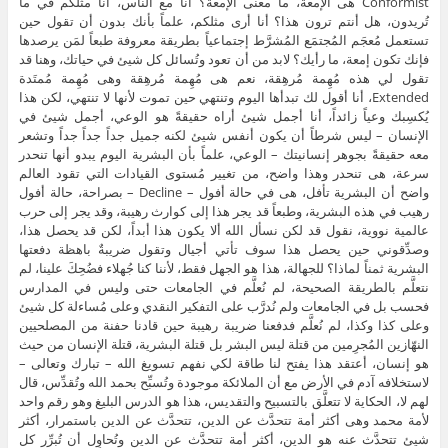
Conformist هى الإمعة، ما معنى الإمعة؟ أنا مع الناس، أنا مثلكم في ما
تُريدون، هل أنتم ترون هذا؟ أنا أرى مثلكم، علماً بأنك بدون أن تقول حين
تستعمل مُعجَم المُجتمَع المُشرَّط إجتماعياً بطريقة معروفة طبعاً لمَن يرصدها
فإنك تكون إمعة، ما رأيك؟ لابد من أن تعود وتُسائل كل شيئ في حياتك، وهنا قد
تقول لي هذه مُهِمة مُرهِقة، نعم هى مُهِمة مُرهِقة وهى مُهِمة مُمتَدة
Extended، أنا أقول لك تبدأها اليوم وتنتهي حين تموت لأنها لا تنتهي، لكن هذا
يُكسِبك وعياً زائداً، أنا أجمل شيئ أراه حقيقةً هو الوعي، أجمل شيئ في
الإنسان – ليس شرطاً أن يكون أنفس شيئ لكنه جميل جداً جداً جداً وتشعر
معه حقيقةً بجوهر إنسانيتك – الوعي، علماً بأن البشرية اليوم يبدو أنها تنحدر
سرعة، هى تنحدر وهذا واضح، من تغيير مُستوى القيادات التي تقود العالم
واضح أن البشرية تأفل، هى في حالة أفول – Decline – بصراحة، حالة أفول
رهيب في هذه البشرية، وطبعاً قد يجر هذا إلى كوارث رهيبة، وقد يجر إلى حرب
عالمية نووية، نقول قد لكن نسأل الله ألا يكون هذا أبداً، لكن قد يحصل هذا،
وصدِّقوني حين يحصل هذا سوف تأتي أجيال وتقول ضريبةٌ باهظة دفعتها
البشرية ثمناً لماذا؟ للجهالة، هذا هو الجهل فقط، لأننا كنا جُهلاء فضُحِكَ علينا، لم
نتعلَّم بالطريقة الصحيحة، لم نُعلَّم في الجامعات حتى وليس في المدارس
فحسب بل في الجامعات ولم نُدرَّب على التفكير النقدي وعلى مُساءلة كل شيئ
وعلى كذا وكذا، لم نُعلَّم فدفعنا ضريبة رهيبة حين قادنا حفنة من المصلحيين
النهّازين المُجرِمين من قتلة ليس البشر بل قتلة البشرية، قتلة الإنسان من حيث
هو إنسان، أعتقد هذا يفتح لنا طاقة لكي نفهم تسويغ الله – تبارك وتعالى –
لاستخلافه آدم في الأرض مع أن الملائكة موجودة وتُسبِّح بحمد الله وتُقدِّس، قال
لهم لا، الحكاية لا تتعلَّق بالتسبيح والتقديس، هذا هو الدرس البليغ وهو رقم واحد
لأمة محمد وهى أكثر أمة تتحدَّث عن الدين، تتحدَّث عن الدين باستمرار، أكثر
شيئ تتحدَّث عنه هو الدين، أكثر أمة تتحدَّث عن الدين وتُحاوِل أن تُبرِّر كل