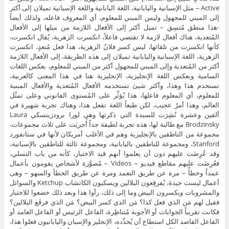
Active – مثل الإسبانية واليابانية، اللغة اليابانية واللغة الإسبانية تميلان إلى أكثر
إلى المبني للمجهول وليس المبني للمعلوم، أي المعروف فاعله، ولذلك أيضاً
-هذا منطق مُتسِق – تميل أكثر إلى الأفعال اللازمة من ميلها إلى الأفعال
المُتعدية، هناك أفعال لازمة لا تقتضي فاعلاً، انكسرت الزهرية، يُقال انكسرت،
كأنها انكسرت من تلقائها، ليس كسر فلانٌ الزهرية، هذا فعل مُتعدٍ، انكسرت
الزهرية، اللغة الإسبانية واليابانية تميلان إلى هذه الطريقة، إلى الأفعال اللازمة
أكثر من المُتعدية وإلى المبني للمجهول أكثر من المبني للمعلوم، بعكس اللغات
السامية وبعكس اللغة الإنجليزية، الإنجليزية هنا في هذا المعنى كالعربية،
تستخدم هذا وهذا، وأكثر شيئ تستخدمه الأفعال المُتعدية والأفعال المبنية
للمعلوم، أي المعلوم فاعلها، هذا يُؤثِّر على المُستوى القانوني وعلى تمثّل
العالم، وهذا أمرٌ عجيب، لكن طبعاً اللغة تفعل هذا، وهناك تجربة شهيرة في
ألفين وعشرة نُشِرَت للسيدة التي ذكرتها وهى لورا برودزينسكي Laura
Brodzinsky مع طالبة لها، هذه تجربة لطيفة جداً أُجريَت على ثلاث مجموعات،
مجموعة من الناطقين بالإنجليزية وهم في الأغلب أمريكان لأنها في ستانفورد
Stanford، ومجموعة للناطقين باليابانية، ومجموعة ثالثة للناطقين بالإسبانية،
وقد عُرِضَت عليهم دون أن يعلموا أنهم قيد الاختبار، كأنه من باب التسلي،
فعُرِضَت عليهم مقاطع فيديو – Videos – مُصوَّرة لأشخاص يقومون بأعمال
عمداً وخطأً – مرة عن طريق التعمد ومرة عن طريق الخطأ والسهو – وهى
أعمال ليست جيدة، يُفرقِعون البلالين ويسكبون الكاتشاب Ketchup والسوائل
والمشروبات ويكسرون البيض وما إلى ذلك، رأوا هذا وبعد ذلك خضعوا للاختبار
فقيل لهم مَن الذي فعل كذا؟ مَن الذي كسر البيض؟ مَن الذي فرقَع البلالين؟
فكانت تقريباً الجوابات أو الأجوبة مُتناظِرة، الفاعل الرئيس أو الفاعل العامد أو
الفاعل القاصد الكل استطاع أن يُحدِّده، الإنجليز والإسبان واليابانيون فعلوا هذا،