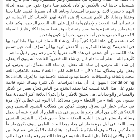
مُستحيل، حاشا لله، بالعكس لو كان للحكيم فينا دعوة يقول في هذه الحالة
اللهم لا تنصرنا لأنك لو نصرتنا أفسدتنا، وحاشا لله أن ينصرنا، يُفسِد علينا ديننا
وعقلنا ودنيانا، كل الأمم تتسبب إلا هذه الأمة تُهدِر الأسباب كل الأسباب، ثم
تزعم أنها أمة التوحيد والإيمان وأمة تُقبِل على الله الرحيم الرحمن، وكما قلت
تستمطره وتستنجزه وتستنصره وتستبذله وتستعطيه، وهذا كلام فارغ، السماء
لا تُعطي الحمقى، ونحن أمة حمقى، يجب أن نكون واضحين.
كم نستخدم (إن شاء الله)؟ كثيراً جداً، إن شاء الله ماذا نُريد بها؟ ماذا نُريد بها
في الحقيقة؟ إن شاء الله نُريد بها ألا نفعل، نُريد بها أن نُسوِّف، أنت حين تسمع
هذه الكلمة من أي شخص في هذه الأمة تقريباً إلا مَن رحم ربي وقليلٌ ما هم –
كثَّرهم الله – تعلم أنه ما دام قال إن شاء الله فتقريباً القاعدة أنه ينوي ألا يفعل،
إن شاء الله ندرس، إن شاء الله نفعل، إن شاء الله نتصدَّق، لن يدرس، لن
يفعل، ولن يتصدَّق، لماذا؟ لأن – كما قلت لكم – اللغة لا تتحدد بالمُعجَم، اللغة
تتحدد بالثقافة وبالسياقات الاجتماعية وبالتنشئة الاجتماعية، ما يُعرَف بالـ Social
conditioning، انتبهوا إلى أن هذه الدراسات الآن كثيرة وهناك علوم قائمة
تقوم على هذا، اللغة ليست كما يعتقد السُذج من الناس مُجرَّد تعبير عن لأفكار
والمشاعر والوجدانات، هى تخليقٌ للأفكار، ما رأيكم؟ العلاقة أكثر اعتمادية مما
تظنون بين اللغة – بين اللفظة – وبين مسالكنا، أنا اليوم في خطابي لأول مرة
في حياتي خطر لي تساؤل وهوهل يُمكِن بين مُعدَّلات الشذوذ الجنسي وبين
اللغة؟ مَن كان من أبنائنا وإخواننا يدرس في هذه العلوم أنا أقترح عليه أن يعمل
رسالة ماجستير في هذا الباب، العلاقة – مثلاً – بين مُعدَّلات الشذوذ الجنسي
وبين اللغة، في أول مرة يخطر لي هذا، وهذا البحث العلمي سوف يكون طريفاً
جيداً، كيف هذا؟ سوف أُعطيكم مُقدِّمة لهذا، هناك لغات لا تُميِّز في ضمائرها بين
الذكر والأُنثى إطلاقاً مثل اللغة الفنلندية، في فنلدا التعليم رقم واحد في العالم،