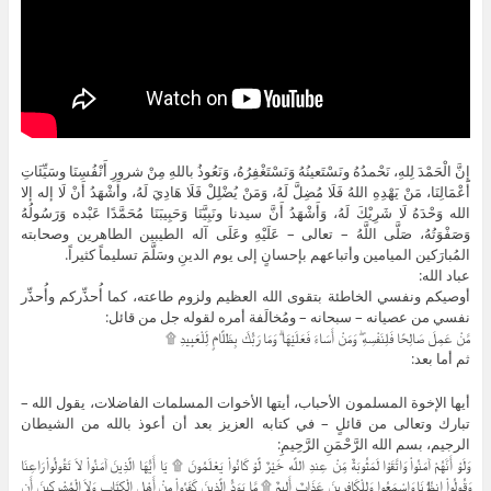
إِنَّ الْحَمْدَ لِلهِ، نَحْمدُهُ ونَسْتَعينُهُ وَنَسْتَغْفِرُهُ، وَنَعُوذُ باللهِ مِنْ شرورِ أَنْفُسِنَا وسَيِّئَاتِ
أَعْمَالِنَا، مَنْ يَهْدِهِ اللهُ فَلَا مُضِلَّ لَهُ، وَمَنْ يُضْلِلْ فَلَا هَادِيَ لَهُ، وأَشْهَدُ أَنْ لَا إله إلا
الله وَحْدَهُ لَا شَرِيْكَ لَهُ، وَأَشْهَدُ أَنَّ سيدنا ونَبِيَّنَا وَحَبِيبَنَا مُحَمَّدًا عَبْده وَرَسُولُهُ
وَصَفْوَتُهُ، صَلَّى اللَّهُ – تعالى – عَلَيْهِ وعَلَى آله الطيبين الطاهرين وصحابته
المُبارَكين الميامين وأتباعهم بإحسانٍ إلى يوم الدينِ وسَلَّمَ تسليماً كثيراً.
عباد الله:
أوصيكم ونفسي الخاطئة بتقوى الله العظيم ولزوم طاعته، كما أُحذِّركم وأُحذِّر
نفسي من عصيانه – سبحانه – ومُخالَفة أمره لقوله جل من قائل:
مَّنْ عَمِلَ صَالِحًا فَلِنَفْسِهِ ۖ وَمَنْ أَسَاءَ فَعَلَيْهَا ۗ وَمَا رَبُّكَ بِظَلَّامٍ لِّلْعَبِيدِ ۩
ثم أما بعد:
أيها الإخوة المسلمون الأحباب، أيتها الأخوات المسلمات الفاضلات، يقول الله –
تبارك وتعالى من قائلٍ – في كتابه العزيز بعد أن أعوذ بالله من الشيطان
الرجيم، بسم الله الرَّحْمَنِ الرَّحِيمِ:
وَلَوْ أَنَّهُمْ آمَنُواْ وَاتَّقَوْا لَمَثُوبَةٌ مِّنْ عِندِ اللَّه خَيْرٌ لَّوْ كَانُواْ يَعْلَمُونَ ۩ يَا أَيُّهَا الَّذِينَ آمَنُواْ لاَ تَقُولُواْ رَاعِنَا
وَقُولُواْ انظُرْنَا وَاسْمَعُوا وَلِلْكَافِرِينَ عَذَابٌ أَلِيمٌ ۩ مَّا يَوَدُّ الَّذِينَ كَفَرُواْ مِنْ أَهْلِ الْكِتَابِ وَلاَ الْمُشْرِكِينَ أَن