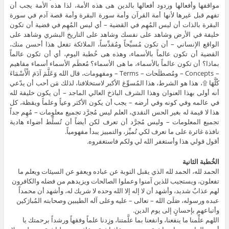
مواقفها وأفعالها وردود أفعالها بالدين هى هذه الأمة، لذا هذه الأمة يجب أن
تفهم قبل غيرها لأنها أمة القرآن وأمة سورة البقرة وأمة قصة آدم في سورة
البقرة بالذات أن ليس المُهِم في القضية – أي ليس المُهِم في قضية أن تكون
خليفة في الأرض وشاهد على نفسك وشاهد على التاريخ البشري وشاهد على
الواقع الإنساني – أن تكون مُسبِّحاً ومُقدِّساً، الملائكة تفعل هذا أحسن منك،
القضية أن تكون عالماً بالأسماء، وهذه هى خُطبة اليوم، أي أن تكون عالماً
بماذا؟ أن تكون عالماً بالأسماء، ما هى الأسماء؟ مُعظَم الأسماء أسماء مفاهيم
– Concepts – ومُصطلَحات – Terms – ومفهومات، قال الله وَعَلَّمَ آدَمَ الْأَسْمَاءَ
كُلَّهَا ۩، هذا هو الشرط، هذا المُسوِّغ الأكبر لاستخلافنا، لذلك مَن أحب أن يدّعي
أنه أولى بهذا العنوان وهذا الشرف الباذخ العالي الماجد – أن يكون خليفة لله
في عالمه وفي كونه وفي أرضه – يجب أن يكون الأكثر وعياً وعلماً ويقظة، كل
هذا لا قيمة له بغير الحس النقدي، العلم ليس مُجرَّد تجميع معلومات – مُهِم جداً
تجميع المعلومات – وليس مُجرَّد أن تعرف لكن أيضاً أن تُسلِّط أضواء هادية
نافذة غائرة على ما تعرف لكي تُميِّز، والتمييز يبدأ مفهومياً.
أقول قولي هذا وأستغفر الله لي ولكم فاستغفروه.
الخُطبة الثانية
الحمد لله، الحمد لله الذي يقبل التوبة عن عباده ويعفو عن السيئات ويعلم ما
تفعلون، ويستجيب للذين آمنوا وعملوا الصالحات ويزيدهم من فضله والكافرون
لهم عذابٌ شديد، وأشهد أن لا إله إلا الله وحده لا شريك له، وأشهد أن محمداً
عبده ورسوله، صَلَىَ الله – تعالى – عليه وعلى آله الطيبين وصحابته المُبارَكين
وأتباعهم بإحسانٍ إلى يوم الدين.
اللهم علِّمنا ما ينفعنا، وانفعنا بما علَّمتنا، وزِدنا علماً وفقهاً ورشداً برحمتك يا