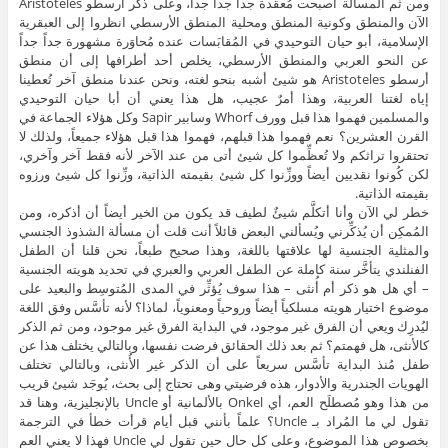
ومن ثم المسألة أصبحت مُعقَّدة جداً جداً جداً، وعلى ذكر أرسطو Aristoteles
الآن والمنطق وكونية المنطق ومحلية المنطق الأرسطي انظروا إلى العبقرية
الإسلامية، أبو حيان التوحيدي في المُقابَسات عنده مُحاوَرة مشهورة جداً جداً
عن النحو العربي والمنطق الأرسطي، يخلص أحد أطرافها إلى أن منطق
أرسطو Aristoteles هو شيئ أشبه بنحو لغته، ونحن عندنا منطق آخر تُعطينا
إياه لغتنا العربية، وهذا أمرٌ عجيب، هل هذا يعني أن أبا حيان التوحيدي
والمسلمين فهموا هذا قبل وورف Whorf وسابير Sapir وكل هؤلاء الجماعة في
القرن العشرين؟ نعم فهموا هذا قبلهم، فهموا هذا قبل هؤلاء جميعاً، ولذلك لا
تحتقروا تراثكم ولا تُعظِّموا كل شيئ أتى من عند الآخر لأنه فقط آخر وآخري،
لكن كُونوا نقديين أيضاً ووزِّنوا كل شيئ بقيمته الذاتية، وزِّنوا كل شيئ ورزوه
بقيمته الذاتية.
خطر لي الآن وأنا أتكلَّم شيئٌ لطيف قد يكون من الخير أيضاً أن أذكره، ومن
المُمكِن أن يُذكِّرني ويُسألني البعض قائلاً أنت قلت أن مسألة الشذوذ الجنسي
والمثلية الجنسية لها علاقتها باللغة، وهذا صحيح طبعاً، نحن قلنا أن الطفل
الفنلندي يتأخَّر سنة كاملة عن الطفل العربي والعبري في تحديد هويته الجنسية
– أي هل هو ذكر أم أُنثى – هذا سوف يُؤثِّر في المدى المُتوسِط والبعيد على
موضوع اختيار هويته مسلكياً أيضاً وروحياً ومعنوياً، لماذا؟ لأنه تأسَّس وفق اللغة
ليُدرِك ويعي أن الفرق غير موجود، في البداية الفرق غير موجود، ومن ثم الذكر
كالأنثى، هل فهمتم؟ ثم بعد ذلك الحقائق فرضت نفسها، وبالتالي يختلف هذا عن
طفل مُنذ البداية تأسَّس سريعاً على أن الذكر غير الأُنثى، وبالتالي تختلف
الهويات الجندرية والأدوار، هذه فرضيتي وهى تحتاج إلى بحث، يُوجَد شيئ قريب
من هذا وهو مُصطلَح العم، أي Onkel بالألمانية أو Uncle بالإنجليزية، وهنا قد
تقول لي ما المُراد بـ Uncle؟ علماً بأنني قبل أيام قرأت خطأ في الترجمة
بخصوص هذا الموضوع، وعلى كل حال حين تقول لي Uncle فهذا لا يعني العم