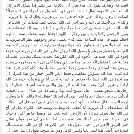
الصداقة، وهنا قد تقول لي هذا يعني أن الكارثة أكبر بكثير إذا تطرَّق الأمر إلى
الحديث عن الأُخوة، يُقال لك هذا أخي في الله، هل هو أخوك في الله فعلاً؟
اسكت يا رجل، ولذلك حين جاء أحدهم إلى أبي هريرة وقال له يا أبا هريرة –
والله – إني لأُحِبك في الله وأنت أخي في الله، تعجَّب كيف يتحدَّث عن الحُب في
الله، الحُب في الله شيئ كبير جداً جداً، والنبي حدَّثنا عن يوم القيامة قائلاً عن
يمين الرحمن وكلتا يديه يمين رجالٌ – اللهم اجعلنا منهم بفضلك ومنك، اللهم
اجعلنا منهم في هذه الساعة المُبارَكة – يغشى بياض وجوههم نظر الناظرين، ما
هم بأنبياء ولا شهداء، يغبطهم الأنبياء والشهداء بمنزلهم أو بمنزلتهم من الله يوم
القيامة، باختصار مَن هم يا رسول الله؟ رجالٌ تحابوا في الله تبارك وتعالى، هؤلاء
إخوة في الله، هذه هى الأُخوة في الله، لكن هذا يحدث بشكل مجاني، الصداقة
مجانية عندنا فيُقول الواحد منا هذا صديقي وهذا أخي في الله وهذا زوجي وهذه
زوجتي وهذ أستاذي وهذا شيخي وهذا مُعلِّمي مجانياً، وهذا كله كلام فارغ، هذا
كله كذب، هذا كله تشوّش مفاهيمي فقط، لكن الأمر أخطر من هذا كثيراً، إذن
هم إخوة في الله، فلما جاء شخص وزعم أنه يُحِب أبا هريرة وأنه أخوه في الله
أراد أبو هريرة أن يُلفِته – هذا تلميذ الرسول والنبي علَّمه أشياء – فقال له يا
رجل هل تسخو نفسك – هل تسمح أنت بهذا وتتساهل في هذا؟ – متى احتجت
أن أمد يدي في جيبك آخذ ما أشاء دون أن أسألك؟ فقال له لا والله، أنا ما وصلت
لهذه الدرجة، قال له فلست بأخٍ، اذهب وسم هذا بأي شيئ آخر، قل لي – مثلاً –
أنا أستلطفك يا أبا هريرة، أنا مُعجَب بك وبعلمك وبفصاحتك، لكن لا تقل لي أخ
في الله، هل تعرف لماذا؟ لأن الأخ في الدم يفعل هذا ويفعل ما هو أكثر، وأخوك
في الدم قد يموت من أجلك وقد تموت من أجله، عادي أن تموت وأن تُقاتِل
حتى الرمق الأخير دون أخيك، تقول هذا أخي، لكن هذا أخ في الله، هذه مسألة
كبيرة جداً أيضاً، هذا ليس لعباً وليس كلاماً، ومن ثم سوف تقول لي هذا يعني أن