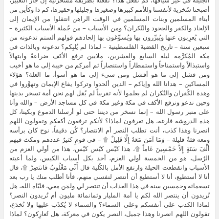
أصبحنا سُخرية لأنفسنا وللأمم كبيرها وصغيرها وجليلها وحقيرها، كم ذا وكأين من
أبناء المسلمين وبنات المسلمين في الوقت الراهن انتقلوا من الإيمان إلى
الإلحاد والكفر والجحود والنُكران؟ ومن الأسباب – من جُملة الأسباب الكثيرة –
التي يُعرِبون عنها ويُبرِّرون بها ويُسوِّغون بها إلحادهم قولهم ألستم تدعونه من
سبعين سنة – تاريخ القضية الفلسطينية – لماذا لم يُلبِكم؟ تدعونه وبالذات في
مكة المُكرَّمة ليلة السابع والعشرين، ملايين ترفع الأكف ضراعةً وابتهالاً
واستبذالاً واستمناحاً واستمطاراً واستنصاراً ثم أمركم من خيبة إلى ما هو أخيب
ومن فشل إلى ما هو أفشل ومن سيء إلى ما هو أسوأ، ما العلة؟ هؤلاء
المساكين – هدانا الله وإياكم – الذين ألحدوا وتركوا يفاع الإيمان وتهوَّروا في
وهدة الكُفران والنُكران لم يعلموا لأنه تقريباً لم يُقل لهم نحن أمة تسخر بدينها
وحين ندعو ونرفع الأكف في مكة وغير مكة في كل مساجد الأرض – والله وأنا
على منبر رسول الله – إنما نسخر من ديننا حتى لو أرسلنا الدموع وبكينا، كل
هذه الدروشة فارغة، هل تعرفون لماذا؟ لأنكم ترفعون أكفكم وتقولون اللهم
انصرنا وهذا كذب، أنت تطلب النصر أم الانتصار؟ كُن دقيقاً، نوح كان برأسه
ومعه فئةٌ قليلة – وَمَا آمَنَ مَعَهُ إِلَّا قَلِيلٌ ۩ – في قومٍ كثيرٌ عددهم ومكث فيهم
أَلْفَ سَنَةٍ إِلاَّ خَمْسِينَ عَاماً ۩، هذا كيّس كيّس كيّس، هذا من أولي العزم من
الرُسل، هو من الخمسة أولي العزم، أخذ بكل أسباب الكيس، ولما أعيته
الأسباب وانقطعت الحيلة وارتفع الأمل بالكُلية قال أَنِّي مَغْلُوبٌ فَانتَصِرْ ۩، قال
أنا لا أستطيع، أنا لا أستطيع أن أنتصر لنفسي منهم، فأنا أطلب منك يا رب بعد
تسعمائة وخمسين سنة في هذا العذاب أن تنتصر لي ولمَن معي، فلبّاه الله، هل
تُريدون أن ينتصر الله لكم يا أمة المليار وثمانمائة مليون أم تُريدون النصر؟
لماذا الكذب على أنفسكم وعلى السماء؟ والسماء لا يُكذَب عليها ولا تُخدَع،
تقولون اللهم انصرنا وهذا جميل، النصر يكون في معركة، هل تُعارِكون؟ لماذا