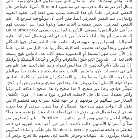
اللغة، ولكي نُوضِّح هذا أكثر – والمثال الذي ضربناه قُبيل قليل كان جميلاً – نأتي
بمثال آخر ضربته عالمة فرنسية في ستانفورد Stanford بأمريكا طبعاً في علم
النفس المعرفي، علماً بأن هذا المبحث ينتمي ليس فقط إلى العلوم اللغوية
وإنما إلى علم النفس المعرفي أيضاً، فمَن أحب أن يتوسَّع فيه فليرجع إلى علم
النفس المعرفي، يختص بتمثيلات العالم ذهنياً ولغوياً كثيراً، هذا المبحث مُهِم
جداً في علم النفس المعرفي، الدكتورة لورا برودزينسكي Laura Brodzinsky
لاحظت مرة أن هناك أطفالاً صغاراً من بلدة في أقصى شمال أُستراليا – قارة
أُستراليا – إسمها برومبو لديهم قدرات خاصة، هذه البلدة يسكن فيها السكّان
الأصليون ويتحدَّثون لغة تخصهم، لغة قليلة يتكلَّم بها عدد قليل من الناس، علماً
بأن الآن على ظهر البسيط أو المعمورة سبعة آلاف لغة، فالناس تلهج بسبعة
آلاف لغة، قال الله وَمِنْ آيَاتِهِ خَلْقُ السَّمَاوَاتِ وَالْأَرْضِ وَاخْتِلَافُ أَلْسِنَتِكُمْ وَأَلْوَانِكُمْ
ۚ إِنَّ فِي ذَٰلِكَ لَآيَاتٍ لِّلْعَالِمِينَ ۩، هذا ليس للعوام وإنما لأهل العلم، هذا علم وقد
أتى في تخصصات الآن، ما يختص باللغات تخصصات كثيرة ولطيفة جداً مع العلم
بأنها غريبة، الإنسان البسيط يظن أن اللغة يُمكِن أن تتطابق أو الكلمات تتطابق
مع الأشياء، الإنسان البدائي يظن هذا، وهذا غير صحيح، وبعضهم يظن أنها مُجرَّد
مُؤشِّر حيادي، وهذا غير صحيح، لا هذا صحيح ولا هذا صحيح، العلاقة أكثر تركباً
وأكثر تعقيداً، على كل حال لاحظت الدكتورة لورا Laura أن هؤلاء الأطفال
الصغار حين تسألهم عن موقعهم أو عن جهة مُعيَّنة بسرعة وهم مُغمَضو الأعين
يقول لك الواحد منهم هذه جهة الشمال أو هذا شمال شرقي أو هذا جنوب
شرقي أو هذا شمال غربي، يقول هذا في لحظة، فقالت هذا أمرٌ عجيب، ما هذا؟
وهؤلاء أطفال بدائيون ومن أُناس بدائيين – Primitive – غير مُتحضِّرين من
سكّان أُستراليا الأصليين، قالت لاحظت أنني حين أُعيد هذه التجربة في قاعة
مُحاضَرات جامعة ستانفورد Stanford University على طلّاب وأساتذة مُتميِّزين
وعلماء يتوفَّرون على شهادات وجوائز عالمية فإن بعضهم لئلا يُحرَج يرفض أن