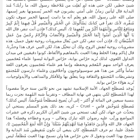
شيئ خطير، لكن حتى هذه لم تُفلِت من مُلاحَظة رسول الله، ما رأيك؟ مُنذ
البداية قال ليأتين زمانٌ على أُمتي يشربون فيه الخمر يُسمونها بغير إسمها،
صلى الله على رسول الله، هو يعلم أنه ما دامت إسمها الخمر سوف تكون
مُنفِّرة، لأنك تقرأ في كتابك يَسْأَلُونَكَ عَنِ الْخَمْرِ وَالْمَيْسِرِ قُلْ فِيهِمَا إِثْمٌ كَبِيرٌ
وَمَنَافِعُ لِلنَّاسِ وَإِثْمُهُمَا أَكْبَرُ مِن نَّفْعِهِمَا ۩، أليس كذلك؟ فإذن أنت تنفر، قال الله
يَا أَيُّهَا الَّذِينَ آمَنُوا إِنَّمَا الْخَمْرُ وَالْمَيْسِرُ وَالأَنْصَابُ وَالأَزْلامُ رِجْسٌ مِنْ عَمَلِ
الشَّيْطَانِ ۩، فإذن أنت تنفر، لكن حين يُقال مشروبات روحية تقول جميل، هذه
مشروبات روحية تُنعِش الروح، ولك أن تتخيَّل هذا، لكن النبي عرف هذا وحذَّرنا،
قال إياكم وهذا الخلط وهذا العبث بالمفاهيم والألفاظ، كونوا دقيقيين في ميدان
التداول اللغوي، لذلك نُريد حرّاس بوابة، حرّاس البوابة ليسوا علماء مُعجَميين
يعرف الواحد منهم المُعجَم ويحفظه وإنما هم علماء مُعجَميون يعرفون اللغة
تماماً وأكثر من هذا هم سوسيولوجيون وأخلاقيون وعلماء دارسون للمُجتمَع
وتشريطات المُجتمَع والثقافة وما يتعلَّق بها وللأفكار والمذاهب والأيدولوجيات،
نُريد هؤلاء حرّاس بوابة.
يُوجَد مُصطلَح الجهاد، الأمة الإسلامية تشهد من نحو ثلاثين سنة حرفاً مقصوداً
لهذا المُصطلِح لكي ينتهي في نهاية المطاف – وتقريباً شبه المُهِمة نجزت ربما
بنسبة سبعين في المائة أو أكثر – إلى أن يُصبِح مُصطلَحاً مُتوحِّشاً، أليس كذلك؟
مُصطلَح مُتوحِّش قاسٍ – Cruel – كريه، بعد ذلك يغدو المسلم يستحي أن
يتحدَّث عن جهاد، لكن كيف تستحي من شيئ القرآن الكريم ذكره في عشرات
المواضع ورتَّب عليه رضوان الله تبارك وتعالى – وبره وعطاءه وفضله؟ هذا
الجهاد، قال الله وَالَّذِينَ جَاهَدُوا فِينَا لَنَهْدِيَنَّهُمْ سُبُلَنَا ۚ وَإِنَّ اللَّهَ لَمَعَ الْمُحْسِنِينَ ۩،
ضُحِكَ علينا، تم حرف المُصطلَح، كان ينبغي أن نكون مُتقيِظين مُنذ البداية ولا
نسمح بهذا العبث ونقول لا، نحن حرّاس هنا ولن نسمح بهذا العبث مُطلَقاً، ليس