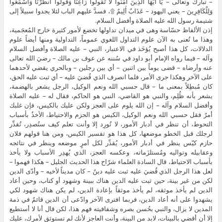
– تبارك وتعالى – يَا أَيُّهَا الَّذِينَ آمَنُواْ لاَ تَقُولُواْ رَاعِنَا وَقُولُواْ انظُرْنَا وَاسْمَعُوا
وَلِلْكَافِرِينَ – يعني اليهود – عَذَابٌ أَلِيمٌ ۩، فسدَّ عليهم الباب لئلا يجدوا سبيلاً إلى
شتيمة رسول الله عليه الصلاة وأفضل السلام.
إذن الألفاظ حسّاسة وهى في ميدان تداولها تخضع لأمور كثيرة خارج المُعجَمية،
وهذا ما تُعنى به الآن علوم التداول اللغوي عموماً، التداولية ومنها أيضاً علوم
الدلالات، كل هذا أصبح يُؤخَذ في الاعتبار، النبي – عليه الصلاة وأفضل السلام
وآله – فيما رواه الإمام أبو داود في سُننه عن عوف بن مالك – رضيَ الله تعالى
عنه وأرضاه – قضى يوماً بين اثنين – أي بين رجلين – وبالحري يقضي لأحدهما
على الآخر وهكذا جرى الأمر، فلما انصرف الذي قُضيَ عليه – أي ثبت عليه الحق،
كان مُبطِلاً بمعنى ما – قال حسبي الله ونعم الوكيل، الرجل يشعر بالهضمة،
يشعر بأنه ظُلِم، والنبي هو القاضي، النبي هو الحاكم، فقال له – عليه الصلاة
وأفضل السلام وآله – إن الله يلوم على العجز ولكن عليك بالكيس، فإن غلبك
أمرٌ فقل حسبي الله ونعم الوكيل، الكيس هو الحزم والاحتياط، الأخذُ بأسباب
التحوط، أن تنظر في أدبار الأمور، لا تُورِد إلا وأنت تعلم كيف ستُصدِر، تُقدِّر
لرجلك قبل الخطو موضعها، كل هذا هو تفسير الكيس، ومن هنا قولهم فلان
حازم كيّس ينظر في أدبار الأمور، يُقدِّر لكل أمرٍ موضعه وينظر في نتائجه
وعقابيله وتواليه ومُستلزَماته، وعكسه العجز، الذي يُهدِر الأسباب ولا يأخذ
بأسباب الاحتياط، قال السادة العلماء شرّاح هذا الحديث الجليل – هكذا فهموا –
لعل هذا الرجل الذي قُضيَ عليه ثبت عليه دينٌ – كان مديناً لأخيه – وأدّى الدين
لكن من غير بينة، حين ثبت عليه الدين هناك ببينة وشهود أو كتاب، وحين أعاد
الدين لم يأخذ موثقه، لم يأخذ موثقاً بإعادة الدين، لم يكن هناك شهود لكي
يشهدوا على أنه أعاد الدين، فربما افترى الآخر وادّعى أن الدين قائمٌ في ذمة
المدين لا يزال، والنبي بحُسن بصره وشفافيته فهم هذا، لكن قال أنا لا أستطيع
إلا أن أقضي بالبينات، لابد من البينة، وأنت العاجز لأنك لم تستوثق لأمرك، عليك