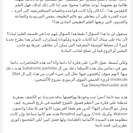
طالما مع بعضهما، يُوجد تحالف! صحيح! نعم، إذا كان ذلك كذلك، فهل العلم
المُقدس هذا – أيا كان وأيا كانت قواعده وخلفياته الميتافيزيقية، إلى آخره -،
عنده القدرة على أن يتعاطى مع عالم الطبيعة، بنفس المردودية والنجاعة
والجدوى، التي برهنها العلم الطبيعي المادي هذا؟
ستقول لي ما هذا السؤال؟ طبعا هذا السؤال مُهم جدا في فلسفة العلم! لماذا؟
لأن بناء على مبناك أننا كائنات ثانوية ومُكونانا مُتمايزان، التمايز هذا يطرح تحديا
كبيرا! أن معناها الوسيلة المعرفية التي يُمكن أن نتعاطى عبرها مع جانب
النفس أو الروح فينا لن تصلح لجانب المادة!
ولكي نُبسط، نقول الآتي! على فكرة أنا دائما وأنا أعد هذه المُحاضرات، دائما
يثور في دماغي مثل هذه الأسئلة! دعك من ال Subatomic particles هذه، دعك
منها؛ لأنهم سوف يُناقشون فيها! تعال إلى شيء أقرب من هذا، إلى ال DNA
molecule! جُزيء الحمض النووي الريبوزي منزوع الأكسجين؛
Deoxyribonucleic acid هذا!
هذه بنية ثابتة! انس! ثبت وجودها وواقعيتها بدقة شديدة! تم الكشف بعبقرية
مُذهلة! على فكرة من أعظم فصول الفتوح العلمية في تاريخ البشرية: كيف
وصل بنو الإنسان إليها؟ الذين هم طبعا الغربيون! كانوا هم بلا شك! واتسون
Watson، وكريك Crick، وروزاليند Rosalind هذه، هم كانوا جماعة! وإن كانت
مظلومة هذه السيدة الألمانية (الغلبانة)، ولها فضل كبير! لكن المُجتمع ذكوري
بطريركي، قصة ثانية!