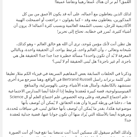
العُمق؟ لم نر أن هناك عُمقا رهيبا ونقاشا عميقا!
لذلك الذين يتعاطون مع أعماله، على أنه قد يكون الأعمق من بين كل
المذكورين، يتعاطون معه وقد – كما يقولون – تراجعت أو اضمحلت الهيبة
الأكاديمية للرجل، بسبب السُمعة العالمية وبسبب كثرة أعماله! لا، يرون أن
أشياء كثيرة، تُمرر في خطابه، تحتاج إلى تحرير!
هل تظن أنت لأنك مؤمن مُوحد، ترى أن الله هو خالق العالم – وهو كذلك،
سُبحانه وتعالى -، وأن العالم واحد، مُرتبط بواحد، أن الحقيقة واحدة، وبالتالي
المعرفة لا بُد أن تكون واحدة؟ مسألة خطيرة جدا جدا جدا! الحقيقة هل هي
ناجزة، أم غير ناجزة؟ هل تُبنى الحقيقة أم لا تُبنى؟
وذكرنا في الحلقات السابقة بعض المفاهيم السريعة في فيزياء الكم مثلا، تعليقا
على كلمة برتراند راسل Bertrand Russell في الواقع، وهنا سنرجع مرة أُخرى
نستشهد بالكانطية، وأمثال هذه الأشياء، وحتى بالهوسرلية، والمناهج
الفينومينولوجية، قصة كبيرة مُعقدة! وطبعا إذا أدخلنا أيضا المدارس الاجتماعية
– علم اجتماع المعرفة، وعلى وجه الخصوص علم اجتماع العلم أو ال Science
هنا -، دخلنا في ورطة كبيرة! وأن هذه الحقائق، لا يُمكن أن تُوصف بأنها
موضوعية هكذا، بقدر ما يُمكن أن تُوصف بأنها حقائق تُبنى، في سياقات مُحددة،
ومرهونة أيضا بالأسئلة التي يُراد منها أن تكون جوابا عنها، قضية جدلية مُعقدة
جدا!
ولذلك العالم سيقول لك مسكين أنت! أنت تدمغنا بما تقع فيه! أي أنت الصورة