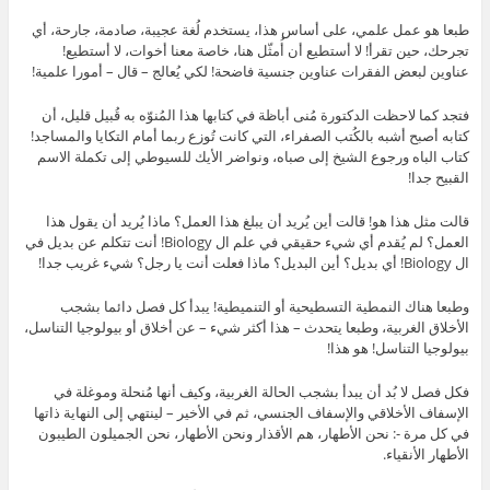
طبعا هو عمل علمي، على أساس هذا، يستخدم لُغة عجيبة، صادمة، جارحة، أي
تجرحك، حين تقرأ! لا أستطيع أن أُمثّل هنا، خاصة معنا أخوات، لا أستطيع!
عناوين لبعض الفقرات عناوين جنسية فاضحة! لكي يُعالج – قال – أمورا علمية!
فتجد كما لاحظت الدكتورة مُنى أباظة في كتابها هذا المُنوّه به قُبيل قليل، أن
كتابه أصبح أشبه بالكُتب الصفراء، التي كانت تُوزع ربما أمام التكايا والمساجد!
كتاب الباه ورجوع الشيخ إلى صباه، ونواضر الأيك للسيوطي إلى تكملة الاسم
القبيح جدا!
قالت مثل هذا هو! قالت أين يُريد أن يبلغ هذا العمل؟ ماذا يُريد أن يقول هذا
العمل؟ لم يُقدم أي شيء حقيقي في علم ال Biology! أنت تتكلم عن بديل في
ال Biology! أي بديل؟ أين البديل؟ ماذا فعلت أنت يا رجل؟ شيء غريب جدا!
وطبعا هناك النمطية التسطيحية أو التنميطية! يبدأ كل فصل دائما بشجب
الأخلاق الغربية، وطبعا يتحدث – هذا أكثر شيء – عن أخلاق أو بيولوجيا التناسل،
بيولوجيا التناسل! هو هذا!
فكل فصل لا بُد أن يبدأ بشجب الحالة الغربية، وكيف أنها مُنحلة وموغلة في
الإسفاف الأخلاقي والإسفاف الجنسي، ثم في الأخير – لينتهي إلى النهاية ذاتها
في كل مرة -: نحن الأطهار، هم الأقذار ونحن الأطهار، نحن الجميلون الطيبون
الأطهار الأنقياء.