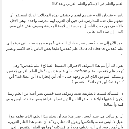
العلم والعلم في الإسلام والعلم الغربي ونقد كذا!
ناس – سُبحان الله – عندهم اهتمام حقيقي بهذه المجالات! لذلك استحقوا أن
تتبعهم مثل هذه المدارس، في حين أن العرب لهم مدرسة واحدة، وهي الأقل
والأضعف من حيث التأصيل؛ مدرسة إسلامية المعرفة، وسوف نقف على بعض
ذلك – إن شاء الله تعالى -.
نعود الآن إلى سيد حُسين نصر – بارك الله في عُمره – ومدرسته التي تدعو إلى
علم مُقدس Sacred science، علم مُقدس! طبعا بعض الناس يأخذ الاسم ويطير
به!
يقول لك أرأيتم هذا الموقف الاختزالي البسيط الساذج؟ علم مُقدس؟ وهل
يُوجد علم مُقدس، وعلم Profane – أي علم مُدنس -؟ هل العلم الغربي مُدنس،
وعلمكم الموعود الذي لم نر وجهه حتى – أى أين إنجازاته؟ أين عطاءاته؟ أين
كشوفاته؟ أين فتوحاته؟ – مُقدس؟
لا، المسألة ليست بالطريقة هذه، وموقف سيد حُسين نصر أصلا من العلم ربما
يكون مُشتبها قليلا عند بعض الناس الذين تعجلوا قراءة بعض مقالاته، ليس بعض
كتبه وأعماله!
أي لو سألت هل سيد حُسين نصر مثلا ضد أن نتعلم هذا العلم، الذي تعلمه هو؟
لقيل لا، ليس ضده، بالعكس! ويقول لك تعلم، ولا بُد أن نتعلم هذا العلم الغربي،
وأن نُمعن فيه. إذن أين يختلف معه؟ ما مُشكلته؟ وما هو العلم المُقدس الذي