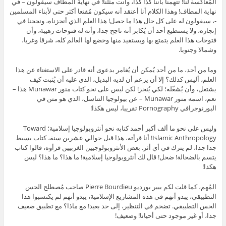
المُعاكسة لنا! تتهمنا بأننا كذا كذا، وأنت مثلنا! في نهاية المطاف سيقولون – في
نهاية المطاف! وهذا الكلام أنا أعتقد أنه سيكون مُقنعا أكثر حتى لأبناء المسلمين
-، سيقولون له على كل حال هذا ما حصل! هذا العلم الذي أنجزناه، ونجحنا في
إنجازه، ولا يستطيع أحد أن يُكابر أنه ناجح جدا، وأنه له فتوحات رهيبة، وأن
فتوحات هذا العلم يتمتع بها ويستفيد منها وخضع لها العالم كله، شرقا وغربا،
وشمالا وجنوبا.
وما من أحد، ما من أحد يُمكن أن يُغامر بدعوى أنه قادر على الاستغناء عن هذا
العلم، أليس كذلك؟ إلا أن يزعم أن لديه البديل، الذي عليه أن يُثبت كيف
يشتغل، وأن يُشغّله؛ لكي يُنجز! لكن ليس على نحو كتاب منور Munawar هذا –
نعم، اسمه منور Munawar – عن بيولوجيا التناسل، الذي هو متن في
البورنوجرافي Pornography تقريبا، ليس هكذا!
وليس على نحو ما ألف أكبر أحمد كتابه نحو أنثروبولوجيا إسلامية؛ Toward
Islamic Anthropology! أنا قرأته، هذا قبل حوالي عشرين سنة، كتاب بسيط
جدا جدا، لم يترك في أي أثر. بعض الأنثروبولوجيين الغربيين قرأوه، قالوا كتاب
يتسم بالضحالة! ضحل! قال لك أنثروبولوجيا إسلامية! ما هذا؟ ما هذا؟ ليس
هكذا!
المُهم، كما قلت لكم بيير بورديو Pierre Bourdieu صاحب مُصطلح الحس
التطبيقي، يبدو أنهم في هذه المشاريع الإسلامية، يبدو أنهم لم يكتسبوا هذا
الحس التطبيقي. تضخم في التنظير، إلى حد بعيد! مع ماذا؟ مع تطبيق ضعيف
جدا، أو غير موجود حتى أحيانا! وضعيف!