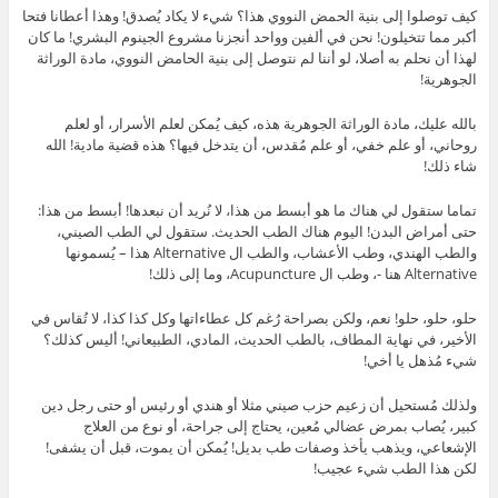
كيف توصلوا إلى بنية الحمض النووي هذا؟ شيء لا يكاد يُصدق! وهذا أعطانا فتحا
أكبر مما تتخيلون! نحن في ألفين وواحد أنجزنا مشروع الجينوم البشري! ما كان
لهذا أن نحلم به أصلا، لو أننا لم نتوصل إلى بنية الحامض النووي، مادة الوراثة
الجوهرية!
بالله عليك، مادة الوراثة الجوهرية هذه، كيف يُمكن لعلم الأسرار، أو لعلم
روحاني، أو علم خفي، أو علم مُقدس، أن يتدخل فيها؟ هذه قضية مادية! الله
شاء ذلك!
تماما ستقول لي هناك ما هو أبسط من هذا، لا نُريد أن نبعدها! أبسط من هذا:
حتى أمراض البدن! اليوم هناك الطب الحديث. ستقول لي الطب الصيني،
والطب الهندي، وطب الأعشاب، والطب ال Alternative هذا – يُسمونها
Alternative هنا -، وطب ال Acupuncture، وما إلى ذلك!
حلو، حلو، حلو! نعم، ولكن بصراحة رُغم كل عطاءاتها وكل كذا كذا، لا تُقاس في
الأخير، في نهاية المطاف، بالطب الحديث، المادي، الطبيعاني! أليس كذلك؟
شيء مُذهل يا أخي!
ولذلك مُستحيل أن زعيم حزب صيني مثلا أو هندي أو رئيس أو حتى رجل دين
كبير، يُصاب بمرض عضالي مُعين، يحتاج إلى جراحة، أو نوع من العلاج
الإشعاعي، ويذهب يأخذ وصفات طب بديل! يُمكن أن يموت، قبل أن يشفى!
لكن هذا الطب شيء عجيب!