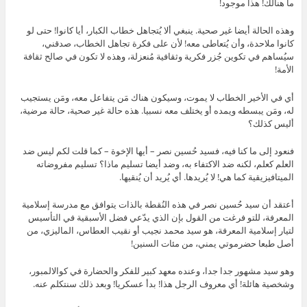
ما هنالك! هذا موجود!
وهذه الحالة أيضا غير صحية. ينبغي ألا يُتجاهل خطاب الكبار، أيا كانوا! حتى لو
كانوا ملاحدة، وأن يُتعاطى معه! لأن على فكرة تجاهل الخطاب، صدقني،
سيُساهم في تكوين جُزر فكرية وثقافية مُنعزلة، وهذه لا تكون في صالح ثقافة
الأمة!
أي في الأخير الخطاب لا يموت، وسيكون هناك مَن يتفاعل معه، ومَن يستجيب
له، ومَن يبسطه ويمده أو يختلف معه نسبيا. هذه حالة غير صحية، حالة مرضية،
أليس كذلك؟
فنعود إلى ما كنا فيه، فسيد حُسين نصر – أيها الإخوة – كما قلت لكم ليس ضد
العلم كعلم، لكنه ضد الاكتفاء به، وضد أيضا تسليم ماذا؟ تسليم مفروضاته
الميتافيزيقية كما هي! لا يُريدها. أي يُريد أن يُنقيها.
أعتقد أن سيد حُسين نصر في هذه النُقطة بالذات يتوافق مع مدرسة إسلامية
المعرفة، للتو فرغت من القول بإن الذي يدّعي فضل الأسبقية في التأسيس
لتيار إسلامية المعرفة، هو سيد محمد نجيب أو نقيب العطاس، الماليزي، من
أصل طبعا حضرموتي يمني، من مئات السنين!
وهو سيد مشهور جدا جدا، وعنده معهد كبير للفكر والحضارة في كوالالمبور،
وشخصية هائلة! أي معروف الرجل هذا! بدأ عسكريا! وبعد ذلك سنتكلم عنه.