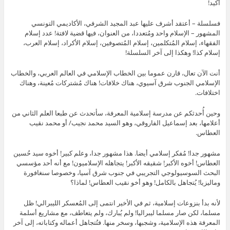
أكيد!
فسلسلة – أعتقد أشرف عليها عبد المجيد الشرفي، الأكاديمي التونسي
المشهور – الإسلام واحد ومُتعددا، من العنوان، فيها قضية لافتة! عدد إسلام
الفقهاء، إسلام المُتكلمين، إسلام المُتصوفين، إسلام الأكراد، إسلام العرب،
إسلام كذا! وهكذا إلى آخر السلسلة!
أنت الآن تعال، قارن عموما بين الخطاب الإسلامي في العالم العربي، والخطاب
الإسلامي الجنوب شرق آسيوي، هناك خلافات! هناك مُشتركات مُعينة، وهناك
اختلافات.
وحين أُحدثكم عن مدرسة إسلامية المعرفة، سأتحدث عن طبعا العلم الثاني من
أعلامها، بعد إسماعيل الفاروقي، وهو السيد محمد نجيب/ أو محمد نقيب
العطاس.
مشهور جدا! مُفكر إسلامي أيضا. هذا مشهور جدا، وعلم كبير! أخوه سيد حُسين
العطاس! أخوه الأكبر! شقيقه الأكبر! يتجاهله الإسلاميون! مع أنه أحد مؤسسي
البحث السوسيولوجي التجريبي في جنوب شرق آسيا، وخصوصا سنغافورة
وماليزيا! يُتجاهل بالكامل! وهو أخو نقيب العطاس! لماذا؟
لأنه بدأ بنزوعات إسلامية، ثم في الأخير انتمى إلى المُعسكر الليبرالي! ظل
مسلما، لكن صار مسلما ليبراليا! ولم يُبارك، ولم يتعاطف، مع مشاريع أسلمة
المعرفة هذه الإسلامية، وشجبها، وسخر منها. فتُتجاهل أعماله وكتاباته، إلى آخر