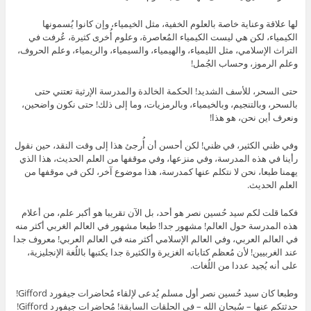
لها علاقة وعناية خاصة بالعلوم الخفية، مثل الخيمياء، وإن كانوا يُسمونها
الكيمياء، لكن هي ليست الكيمياء المُعاصرة، وعلوم أُخرى كثيرة، عُرفت في
التراث الإسلامي، مثل الليمياء، والهيمياء، والسيمياء، والريمياء، وعلم الحروف،
وعلم الرموز، وحساب الجُمل!
حتى السحر، للأسف الشديد! الحكمة الخالدة والمدرسة الإرثية تعتني حتى
بالسحر، وبالتنجيم، وبالخيمياء، وبالرمزيات، وما إلى ذلك! حتى نكون واضحين،
ونعرف أين نحن، هو هذا!
وفي ظني الكثير، في ظني! لكن أحسن أن أُرجئ هذا إلى وقت النقد، حين نقول
رأينا في هذه المدرسة، وفي منزعها، وفي موقفها من العلم الحديث، هذا الذي
يهمنا طبعا، نحن لا نتكلم عنها كمدرسة، هذا موضوع آخر، لكن في موقفها من
العلم الحديث.
فكما قلت لكم سيد حُسين نصر هو أحد، بل الآن تقريبا هو أكبر علم، من أعلام
هذه المدرسة حول العالم! مشهور جدا! طبعا مشهور في العالم الغربي أكثر منه
في العالم العربي، وفي العالم الإسلامي أكثر منه في العالم العربي! معروف جدا
عند الغربيين! لأن مُعظم كتاباته الغزيرة والكثيرة جدا يكتبها باللُغة الإنجليزية،
على أنه يُجيد عددا من اللُغات.
وطبعا كان سيد حُسين نصر أول مسلم يُدعى لإلقاء مُحاضرات جيفورد Gifford!
حدثتكم عنها – سُبحان الله – في الحلقات السابقة! مُحاضرات جيفورد Gifford!