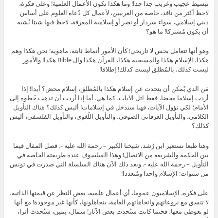
تبسيط عجيب وغريب جدا جدا! وما هكذا تكون الأعمال العلمية! وعلى فكرة،
لاحظ أكثر من ناقد، خاصة من الغربيين، لأعمال كل دُعاة العلوم على أساس
ديني إسلامي، سواء سردار أو نصر أو إسلامية المعرفة، لاحظ فيها شيئا يُشبه
أن يكون مُشتركا! ما هو؟
وهو أنها تتعامل بحس لا تاريخي! كأن الأمور أنماط ثابتة، ماهوية! نحن هكذا وهم
هكذا، الإسلام هكذا والمسيحية هكذا، القرآن هكذا وال Bible هكذا! والأمور
ليست كذلك، بالمُطلق ليست كذلك! إطلاقا!
مَن الذي يُمكن أن يتحدث عن إسلام هكذا بالمُطلق، إسلام محض؟ أبدا! إذا
أردت إسلاما محضا، فقط اتل الآيات، كما هي. أما إذا أردت أن تذهب خُطوة إلى
الأمام؛ لكي تؤول الآيات، فهنا سندخل في إسلامات! أليس كذلك؟ هناك التأويل
الكلامي، والتأويل العرفاني الصوفي، والتأويل اللُغوي، والتأويل الفلسفي، أليس
كذلك؟
وهنا طبعا نستعير ابن رُشد، شيخنا الكبير – رحمة الله عليه -، فصل المقال فيما
بين الحكمة والشريعة من الاتصال! وهذا الفيلسوف عنده طريقته الخاصة في
التأويل – رحمة الله عليه -. وبعد ذلك الآن هناك السلسلة التي صدرت في تونس
من سنوات: الإسلام واحدا ومُتعددا!
على فكرة، الإسلاميون عموما، أي أعمال علمية، بغض النظر عن قيمتها الذاتية،
لا تتسق مع نزوعاتهم واتجاهاتهم العامة، يتجاهلونها، كأنها غير موجودة! مع أنها
لو تعوطي معها، فحتما كانت ستُحدث بعض الآثار! شمال، يمين، ستُحدث أثرا،