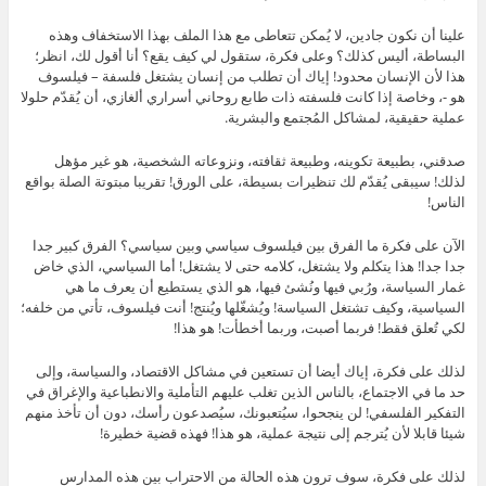
علينا أن نكون جادين، لا يُمكن تتعاطى مع هذا الملف بهذا الاستخفاف وهذه
البساطة، أليس كذلك؟ وعلى فكرة، ستقول لي كيف يقع؟ أنا أقول لك، انظر؛
هذا لأن الإنسان محدود! إياك أن تطلب من إنسان يشتغل فلسفة – فيلسوف
هو -، وخاصة إذا كانت فلسفته ذات طابع روحاني أسراري ألغازي، أن يُقدّم حلولا
عملية حقيقية، لمشاكل المُجتمع والبشرية.
صدقني، بطبيعة تكوينه، وطبيعة ثقافته، ونزوعاته الشخصية، هو غير مؤهل
لذلك! سيبقى يُقدّم لك تنظيرات بسيطة، على الورق! تقريبا مبتوتة الصلة بواقع
الناس!
الآن على فكرة ما الفرق بين فيلسوف سياسي وبين سياسي؟ الفرق كبير جدا
جدا جدا! هذا يتكلم ولا يشتغل، كلامه حتى لا يشتغل! أما السياسي، الذي خاض
غمار السياسة، ورُبي فيها ونُشئ فيها، هو الذي يستطيع أن يعرف ما هي
السياسية، وكيف تشتغل السياسة! ويُشغّلها ويُنتج! أنت فيلسوف، تأتي من خلفه؛
لكي تُعلق فقط! فربما أصبت، وربما أخطأت! هو هذا!
لذلك على فكرة، إياك أيضا أن تستعين في مشاكل الاقتصاد، والسياسة، وإلى
حد ما في الاجتماع، بالناس الذين تغلب عليهم التأملية والانطباعية والإغراق في
التفكير الفلسفي! لن ينجحوا، سيُتعبونك، سيُصدعون رأسك، دون أن تأخذ منهم
شيئا قابلا لأن يُترجم إلى نتيجة عملية، هو هذا! فهذه قضية خطيرة!
لذلك على فكرة، سوف ترون هذه الحالة من الاحتراب بين هذه المدارس