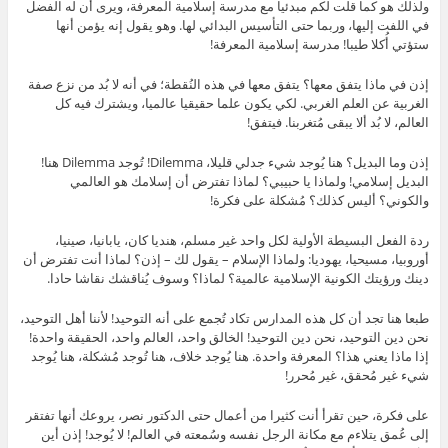
ولذلك هو كما قلت لكم مبدئيا مع مدرسة إسلامية المعرفة، ويرى أن له الفضل
في اللفت إليها، وربما حتى التأسيس البدائي لها. وهو يقول إنه يؤمن أنها
ستؤتي أُكلا طيبا! مدرسة إسلامية المعرفة!
إذن في ماذا يتفق معها؟ يتفق معها في هذه النُقطة؛ في أنه لا بُد من نزع صفة
الغربية عن العلم الغربي. لكي يكون علما حقيقيا عالميا، ويشترك فيه كل
العالم، لا بُد ألا يبقى مُتغربنا. فيتفق!
إذن وما البديل؟ هنا يُوجد شيء جدلي قليلا، Dilemma! تُوجد Dilemma هنا!
البديل إسلامي! ولماذا يا حبيبي؟ لماذا تفترض أن إسلامك هو العالمي
والكوني؟ أليس كذلك؟ مُشكلة على فكرة!
ردة الفعل البسيطة الأولية لكل واحد غير مسلم، هنديا كان، يابانيا، صينيا،
أوروبيا، مسيحيا، يهوديا: ولماذا الإسلام – يقول لك – إذن؟ لماذا أنت تفترض أن
دينك ورؤيتك الكونية الإسلامية عالمية؟ لماذا؟ وسوف يُناقشك نقاشا حادا.
طبعا هنا تجد أن كل هذه المدارس تكاد تُجمع على أنه التوحيد! لأننا أهل التوحيد،
نحن دين التوحيد، نحن دين التوحيد! الخالق واحد، العالم واحد، الحقيقة واحدة!
إذا ماذا يعني هذا؟ المعرفة واحدة. هنا يُوجد خلاف، هنا تُوجد مُشكلة، هنا يُوجد
شيء غير مُحقق، غير مُحرر!
على فكرة، حين تقرأ أنت كثيرا من أعمال حتى الدكتور نصر، يروعك أنها تفتقر
إلى عُمق يتلاءم مع مكانة الرجل نفسه وسُمعته في العالم! لا يُوجد! إذن أين