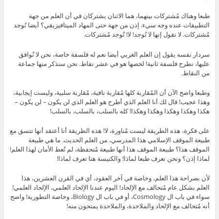
طبعا وهناك مُشتركات بينهما، هما الاثنان يشتركان في أن العلم من جهة
التطبيقات عنده وجه سيء. إذن من جهة حتى المهاد الميتافيزيقي؟ أيضا تُوجد
مُشتركات. لا نقول إنها لا تُوجد! لا! تُوجد مُشتركات.
سردار نفسه يقول إن العلم الغربي أيضا نعم له فلسفة خاصة، نحن لا نُوافق
عليها، نطرح فلسفة ثانية! لخصها هو في عشر نقاط. نحن سنذكر منها جماعة
من النقاط.
وطبعا واضح الآن أن المُقاربة كلها مُقاربة نافية، مُقاربة سلبية، وليست إيجابية،
وهذا عجيب! قال لك أنا العلم الذي أطرح هو العلم الذي لن يكون – لن يكون –
هكذا وهكذا وهكذا وهكذا وهكذا! كله بالسلب، بالسلب، بالسلب!
على فكرة، هذه الطريقة ليست مُناورة، لا! هذه الطريقة أنا أعتقد أنها تتسق مع
طبيعة الموقف الإسلامي هذا المدرسي، من العلم الحديث. ما هي طبيعة
الموقف هذا؟ طبيعة الموقف هذا أنها طبيعة مُتحفظة، لم تُعط الأمان لهذا العلم!
لماذا إذن؟ ونحن نعرف طبعا لماذا! والكنيسة هنا تعرف لماذا!
لأن بصراحة هذا العلم، وخاصة في آخر العقود، أي في القرن العشرين، هذا
العلم بشكل عام مُتحالف مع الإلحاد! اليوم عندنا الإلحاد العلمي، الإلحاد العلمي!
سواء في باب ال Cosmology، أو في باب ال Biology، وخاصة التطورية! واضح
أنه مُتحالف مع الإلحاد والملاحدة، والملاحدة يمتحون منه!