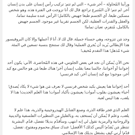
ورأينا المُحاولة – آخر شيء – التي لم تتم: تركيب رأس إنسان على بدن إنسان
آخر. لم تتم؛ لأن المُتبرع تراجع. قال لك أنا تزوجت في الفترة هذه. وهو شخص
مسكين طبعا، أي الجسم طبعا جهيض بالكامل! الرأس عنده سليمة تماما،
والعقل والقدرات العقلية، لكن الجسم تقريبا غير موجود. الجسم جهيض
بالكامل، مُتقزم، تعبان تماما!
وجد مَن تتزوجه، وهي حسناء جميلة. قال لك لا، أنا لا أعملها! وإلا كان البروفيسور
هذا الإيطالي يُريد أن يُجري العملية! وقال لك ستنجح بنسبة تسعين في المئة.
شيء مُذهل! هذا التقدم مُخيف!
نحن الآن يُمكن أن نجد في بعض الجلوس، في هذه المُحاضرة، الآتي: يكون أحد
إخواننا أو أخواتنا، جالسا معنا بقلب إنسان آخر! هناك طبعا مَن هو جالس مع كبد
آخر، موجود! مع كبد إنسان آخر، كبد فرنسي!
أحد إخواننا هنا يعيش بكبد شخص فرنسي لا نعرف مَن هو! شيء لا يكاد يُصدق!
أحياء يعيشون بقلوب أموات! يعيشون بأكباد أموات! هذا العلم الحديث! هذا لا
يلعب، هذا ليس لعبة.
العلم الذي فجر طاقة الذرة، وصنع القنابل الهيدروجينية والذرية، هذا علم لا
يلعب، وعلم لا يُمكن أن يُستخف به، وبالقليل من التنظيرات الفلسفية والدينية
والروحانية والرمزية تقول لي إنه انتهى، وسأُقدّم بديلا! تفضل، قدّم. البشرية
تنتظر مَن يُقدّم! أليس كذلك؟ الأفضل! عندك سباق محموم ومفتوح، تفضل،
قدّم! أرني كيف يشتغل بديلك هذا الإسلامي.