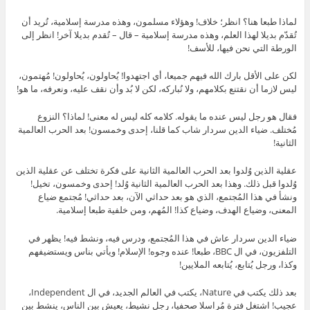
لماذا طبعا هنا؟ انظر؛ خلاف! وهؤلاء مسلمون، وهذه مدرسة إسلامية، تُريد أن
تُقدّم بديلا لهذا العلم، وهذه مدرسة إسلامية – قال – تُقدم بديلا آخر! انظر إلى
الورطة التي نحن فيها، للأسف!
لكن على الأقل بارك الله فيهم جميعا، أي اجتهدوا! يُحاولون، يُحاولون! مُهتمون،
ليس لازما أن نقتنع بكلامهم، ولا نُباركه، لكن لا بُد وأن نقف عليه، ونعرفه، ما هو!
فقال هو رجل ليس عنده ما يقوله. كلامه كله ليس له معنى! لماذا؟ النزوع
مُختلف. ضياء الدين سردار شاب كما قلنا، إحدى وخمسون! بعد الحرب العالمية
الثانية!
عقلية الذين وُلدوا بعد الحرب العالمية الثانية على فكرة تختلف عن عقلية الذين
وُلدوا قبل ذلك. وهذا بعد الحرب العالمية الثانية وُلد! إحدى وخمسون، تخيل!
ونشأ في هذا المُجتمع، الذي هو بعد حداثي الآن، بعد حداثي! مُجتمع ضياع
المعنى، وضياع الهدف، وضياع كذا! المُهم، ومن خلفية طبعا إسلامية.
ضياء الدين سردار عاش في هذا المُجتمع، ودرس فيه، ونشط فيه! يظهر في
التلفزيون، في ال BBC، طبعا! عنده وجوه! الإسلام! ويأتي بناس ويستضيفهم
وكذا، ورجل يُتابع، يُتابعه الملايين!
بعد ذلك يكتب في Nature، يكتب في العالم الجديد، في ال Independent،
عجيب! اشتغل فترة مُراسلا صحفيا، رجل نشيط، يعيش بين الناس، ينشط بين