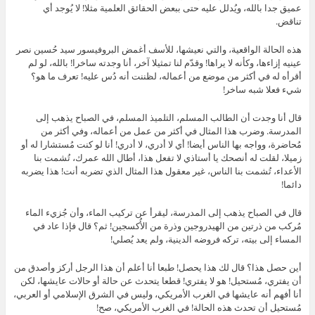
عميق جدا بالله، ويُدلل عليه حتى ببعض الحقائق العلمية مثلا! لا يُوجد أي
تناقض.
هذه الحالة الواقعية، والتي نعيشها، للأسف أغمض البروفيسور سيد حُسين نصر
عينيه إزاءها، وكأنه لا يراها! وقدّم لنا تمثيلا آخر، أنا وجدته ساخرا! بالله، لو لم
أقرأه له في أكثر من موضع من أعماله، لظننت أنه دُس عليه! تعرف ما هو؟
شيء فعلا شبه ساخر!
قال أنا وجدت أن الطالب المسلم، التلميذ المسلم، في الصباح يذهب إلى
المدرسة. وضرب هذا المثال في أكثر من عمل من أعماله، وفي أكثر من
مُحاضرة، وواجه بها الناس أيضا! أي لا أدري، لا أدري! أنا لو كنت مُستشارا له أو
زميلا، لقلت له أنصحك يا أستاذي لا تفعل هذا، أطال الله عمرك، تُشمت بنا
الأعداء، تُشمت بنا الناس، غير معقول هذا المثال الذي تضربه أنت! هذا يضربه
دائما!
قال في الصباح يذهب إلى المدرسة، ليقرأ عن تركيب الماء، وأن جُزيء الماء
مُركب من ذرتين من الهيدروجين وذرة من الأُكسجين! ثم؟ قال فإذا عاد في
المساء إلى بيته، تركه فروضه الدينية، ولم يعد يُصلي!
أين حصل هذا؟ قال لك هذا يحصل! طبعا أنا أعلم أن هذا الرجل أركز وأصدق من
أن يفتري، مُستحيل! هو لا يفتري! قطعا يتحدث عن حالة أو حالات عايشها، لكن
أنا أفهم أنه عايشها في الغرب الأمريكي، وليس في الشرق الإسلامي أو العربي،
مُستحيل أن تحدث هذه الحالة! في الغرب الأمريكي، صح!