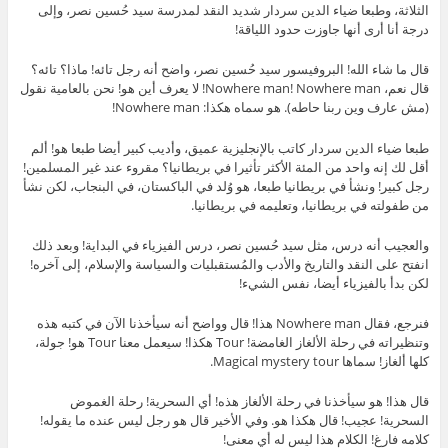
الثلاثة، وطبعا ضياء الدين سردار شديد النقد لمدرسة سيد حُسين نصر، وإلى
درجة أنا أرى أنها جاوزت حدود اللياقة!
قال ما شاء الله! البروفيسور سيد حُسين نصر، واضح أنه رجل تائه! ماذا؟ تائه؟
قال نعم، Nowhere man! Nowhere man! لا يعرف أين هو! نحن بالعامية نقول
(مش عارف وين ربنا حاطه). هو سماه هكذا: Nowhere man!
طبعا ضياء الدين سردار كاتب بالإنجليزية عميق، وأديب كبير أيضا طبعا هو! ألم
أقل لك إنه واحد من المئة الأكثر تأثيرا في بريطانيا؟ مقروء عند غير المسلمين!
رجل كبير! ونشأ في بريطانيا طبعا، هو وُلد في الباكستان، في البنجاب، لكن نشأ
من طفولته في بريطانيا، وتعليمه في بريطانيا.
والعجيب أنه درس، مثل سيد حُسين نصر، درس الفيزياء في البداية! وبعد ذلك
انفتح على النقد والتاريخ والأدب والمُستقبليات والسياسة والإسلام، إلى آخره!
لكن بدأ بالفيزياء أيضا، نفس الشيء!
فنرجع، فقال Nowhere man هذا! قال وواضح أنه سيأخذنا الآن في كتبه هذه
وتنظيراته في رحلة الألغاز الغامضة! Tour هكذا! سيعمل معنا Tour هو! جولة،
كلها ألغاز! سماها Magical mystery tour.
قال هذا! هو سيأخذنا في رحلة الألغاز هذه! أي السحرية! رحلة الغموض
السحرية! عجيب! قال هكذا هو. وفي الأخير قال هو رجل ليس عنده ما يقوله!
كلامه فارغ! الكلام هذا ليس له أي معنى!