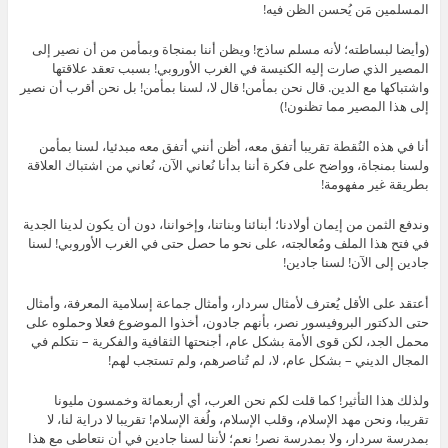
المسلمين مَن يُحسن الظن فيه!
(وأيضا لبساطته؛ لأنه مسلم ساذج! ويظن أننا بمنجاة وبمأمن من أن نصير إلى
المصير الذي صارت إليه الكنيسة في الغرب الأوروبي! بسبب تعقد علاقتها
واشتباكها مع الدين. قال نحن بمأمن! قال لا، لسنا بمأمن! بل نحن أقرب أن نصير
إلى هذا المصير مما تظنون!)
أنا في هذه النُقطة تقريبا أتفق معه، أظن أنني أتفق معه مبدئيا، لسنا بمأمن
ولسنا بمنجاة، وواضح على فكرة أننا بدأنا نُعاني الآن، نُعاني من اشتباك العلاقة
بطريقة غير مفهومة!
وندفع الثمن من إيمان أولادنا؛ أبنائنا وبناتنا، وإخواننا، دون أن يكون لدينا الجدية
في فتح هذا الملف ومُعالجته، على نحو ما حصل حتى في الغرب الأوروبي! لسنا
جادين إلى الآن! لسنا جادين!
أعتقد على الأقل يُعترف لأمثال سردار، وأمثال جماعة إسلامية المعرفة، وأمثال
حتى الدكتور البروفيسور نصر، بأنهم جادون، أخذوا الموضوع فعلا وحملوه على
محمل الجد، لكن قوى الأمة بشكل عام، أجنحتها الثقافية والفكرية – نتكلم في
المجال الديني – بشكل عام، لا، لم تُناصرهم، ولم تستجب لهم!
ولذلك هذا التأثير! كما قلت لكم نحن العرب، أي أربعمائة وخمسون مليونا
تقريبا، ونحن مهد الإسلام، وقلب الإسلام، ولُغة الإسلام! تقريبا لا دراية لنا، لا
بمدرسة سردار، ولا بمدرسة نصر! نعم؛ لأننا لسنا جادين في أن نتعاطى مع هذا