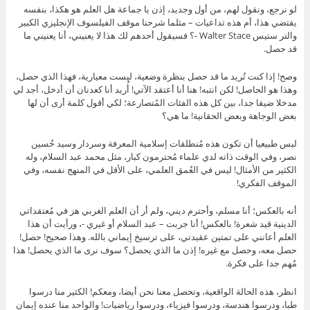
لو نرجع، ونقول لهم، من أول وجديد، إذن يا جماعة هل العلم هو هكذا، بنفسه
يقتضي هذا، أم هذه تداعيات – مثلما شرحنا موقف الفيلسوف الإنجليزي الكبير
والتر ستيس Walter Stace -؟ فسيقول أحدهم لك هذا لا يعنيني، أنا يعنيني ما
قد حصل.
وصح! إذا كنت تُريد ما قد حصل بنظرة وضعية، ليست معيارية، فهذا الذي حصل،
وهذا هو الحاصل! لكن انتبه! هنا أنا أعتقد الآتي! أُريد أنا كعدنان أن أدخل، أجد لي
مدخلا ضيقا جدا، بين كل هذه الفئات المُتصارعة؛ لكي أقول كلمة أرى أن لها
بعض الوجاهة وبعض الحقانية! ما هي؟
ليس طبيعيا أن تكون هذه مُنطلقات إسلامية المعرفة وسردار وسيد حُسين
نصر، وفي الوقت ذاته لدي علماء مُحترمون كبار، مثل محمد عبد السلام، وله
الكثير من الأمثال! ليس في العُمق العلمي، على الأقل في المنهج نفسه، وفي
الموقف الفكري!
أنه بالعكس؛ أنا مسلم، وأحترم ديني، ولم أر أن العلم الغربي هز في مُعتقداتي
الدينية قيد شعرة! بالعكس! أنا جربت – عبد السلام أو غيري -، ورأيت أن هذا
العلم أعانني على تمتين عقيدتي، على ترسيخ إيماني بالله. وهذا صحيح! حصل!
حصل معه، وحصل مع غيره! إذن ما الذي يحصل؟ سوف نرى ما الذي يحصل! هذا
مُهم جدا على فكرة.
انظر، هذه الحالة الواقعية، وتحصل معنا نحن أيضا، ومعكم! الكثير منا درسوا
طبا، ودرسوا هندسة، ودرسوا فيزياء، ودرسوا رياضيات! والواحد منا عنده إيمان