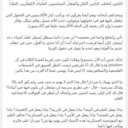
الناس، يُخاطب الناس، الكبار والصغار، السياسيين، العلماء، المُفكرين، النقاد!
ويتحداهم بأبحاثه، وهم أيضا يقرأون له، ويكتب كبار الأكاديميين في الحقول التي
تطفل عليها هو، في حقولهم! ويقولون عنده كلام جميل، وقلم سيّال، وفكر
خصيب! وإن كان يفتقد إلى الدقة الأكاديمية. طبعا هم أكاديميون!
تأتي وتُناطح واحدا في تخصصه؟ لن تقدر! دائما سيظل يُسجل عليك أشياء. دعه
يُسجل، لكن أيضا فرضت احترامك أنت! أن أنا عندي ما أقول، حتى في حقلك،
عندي ما أقوله! وهو عنده ما يقول في حقول كثيرة!
لذلك تحس أنه الآن مسموع! وهكذا نكون حتى تقريبا لخصنا الكلام في ال
Ijmalism هذه! قال لك أنا طريقتي ليست النظر العميق في المُسبقات
الفلسفية والميتافيزيقية، لا! ليس هذا، يهمني شيئا أنا أقرب من هذا بكثير.
ما الذي يهمك يا سردار؟ قال هذا الذي لا يهتم به سيد نصر، ولم يُلق إليه بالا!
ولذلك مدرسته – قال – في نظري مدرسة لن تشتغل، لن يكون فيها خير! لماذا؟
قال لك كان أولى بسيد حُسين نصر وأمثاله أن يُنظر في العواقب الاجتماعية
للعلم.
ماذا يفعل العلم في البيئة؟ ماذا يفعل في التربية؟ ماذا يفعل في الاقتصاد؟ ماذا
يفعل في الصحة؟ ماذا يفعل في الأمن؟ ماذا يفعل في العسكرية؟ تحالف العلم
مع المؤسسة العسكرية! هذه الأشياء التي يهتم بها مَن؟ سردار! على فكرة،
ويكتب فيها دائما.