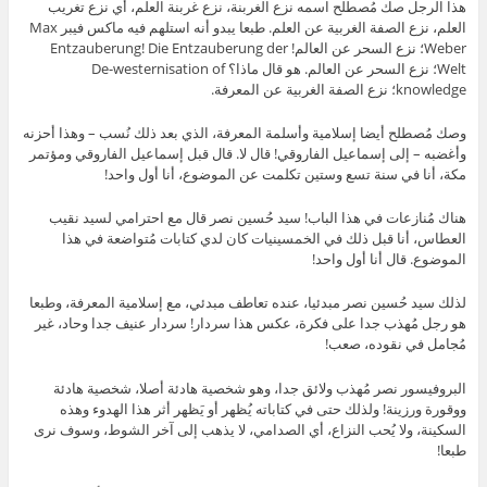
هذا الرجل صك مُصطلح اسمه نزع الغربنة، نزع غربنة العلم، أي نزع تغريب
العلم، نزع الصفة الغربية عن العلم. طبعا يبدو أنه استلهم فيه ماكس فيبر Max
Weber؛ نزع السحر عن العالم! Entzauberung! Die Entzauberung der
Welt؛ نزع السحر عن العالم. هو قال ماذا؟ De-westernisation of
knowledge؛ نزع الصفة الغربية عن المعرفة.
وصك مُصطلح أيضا إسلامية وأسلمة المعرفة، الذي بعد ذلك نُسب – وهذا أحزنه
وأغضبه – إلى إسماعيل الفاروقي! قال لا. قال قبل إسماعيل الفاروقي ومؤتمر
مكة، أنا في سنة تسع وستين تكلمت عن الموضوع، أنا أول واحد!
هناك مُنازعات في هذا الباب! سيد حُسين نصر قال مع احترامي لسيد نقيب
العطاس، أنا قبل ذلك في الخمسينيات كان لدي كتابات مُتواضعة في هذا
الموضوع. قال أنا أول واحد!
لذلك سيد حُسين نصر مبدئيا، عنده تعاطف مبدئي، مع إسلامية المعرفة، وطبعا
هو رجل مُهذب جدا على فكرة، عكس هذا سردار! سردار عنيف جدا وحاد، غير
مُجامل في نقوده، صعب!
البروفيسور نصر مُهذب ولائق جدا، وهو شخصية هادئة أصلا، شخصية هادئة
ووقورة ورزينة! ولذلك حتى في كتاباته يُظهر أو يَظهر أثر هذا الهدوء وهذه
السكينة، ولا يُحب النزاع، أي الصدامي، لا يذهب إلى آخر الشوط، وسوف نرى
طبعا!