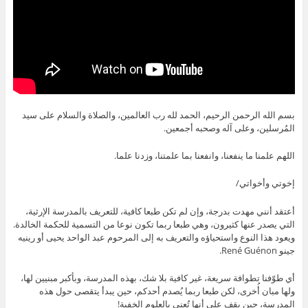
بسم الله الرحمن الرحيم، الحمد لله رب العالمين، والصلاة والسلام على سيد
المُرسلين، وعلى آله وصحبه أجمعين.
اللهم علمنا ما ينفعنا، وانفعنا بما علمتنا، وزدنا علما.
إخوتي وأخواتي/
أعتقد أنني مهدت بدرجة، وإن لم تكن طبعا كافية، للتعريف بالمدرسة الإرثية،
التي يصدر عنها كثيرون، وهي طبعا ربما تكون نوعا من التسمية للحكمة الخالدة.
ويعود هذا النوع واستحياؤه والتعريف به إلى المرحوم عبد الواحد يحيى أو رينيه
جينو René Guénon.
أي طوّفنا تطوافة سريعة، غير كافية بلا شك، بهذه المدرسة، وبأكبر مبنيين لها،
ولها مبان أُخرى، لكن طبعا ربما يُصدم أحدكم، حين يبدأ يتقصى حول هذه
المدرسة، حين يقف على أنها تُعنى بالعلوم الخفية!