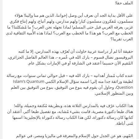
الملف حقا!
على الأقل بداية الجد أن نعرف أين وصل إخواننا، الذين هم منا وإلينا! هؤلاء
مسلمون، مُفكرون مسلمون كبار! ولهم مدارس، ولهم أتباع، ولهم إنتاج فكري
غزير، يعرفه الغربي قبل حتى المسلم! لماذا نجهله نحن العرب؟ ما مُشكلتنا؟ ما
الخطب مع العرب؟ هو هذا! ما الخطب مع العرب؟ لماذا هذه الأُمية الثقافية لدى
العرب تقريبا؟
حقيقة أنا لم أر دراسة عربية حاولت أن تُعرّف بهذه المدارس، إلا ما كتبه
البروفيسور نضال قسوم – بارك الله في عُمره -، هذا العالم الفاضل الجزائري،
المُقيم الآن حسبما أعتقد في الشارقة أو في الإمارات بشكل عام.
عنده كتاب مُمتاز أهدانيه – بارك الله فيه – قبل حوالي ثماني سنوات، مع رسالة
لطيفة ورائقة جدا منه إلي! اسمه سؤال الإسلام الكمي Islam’s Quantum
Question، وحاول أن يقوم فيه بنوع من التوفيق، بنوع من التوفيق بين العلم
وبين المنظور الإسلامي.
هذا الكتاب عرّف فيه بالمدارس الثلاثة هذه، وبطريقة مُكثفة وجميلة، والله!
هناك طبعا دكتورة مصرية، قامت بشيء مُشابه، مع تفصيل طبعا أكبر، أعتقد أن
كتابها كان رسالة دكتوراة، لكن هذا الكتاب رسالة دكتوراة بالإنجليزية! اسمها
مُنى أباظة.
المُهم، هو عن الجدل حول الإسلام والمعرفة في ماليزيا ومصر، في عوالم