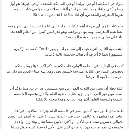
سواء في اسكتلندا أو في أيرلندا أو في المملكة المُتحدة أو في غيرها! هو أول
مسلم دُعيَ لإلقاء هذه المُحاضرات! وألقاها فعلا، ثم طبعها في كتاب اسمه
تقريبا المعرفة والمُقدس، أي Knowledge and the Sacred!
وهو كتاب مُهم، أي بدرجة أهمية كتابه الحاجة إلى علم مُقدس، الذي يشرح فيه
أيضا هذه المدرسة، ومبانيها، وموقفه، وهو قدر ليس كبيرا، من العلم الحديث،
بناء على مباني وتوجهات هذه المدرسة.
الشخصية الثانية التي دُعيت إلى مُحاضرات جيفورد Gifford محمد أركون،
المشهور! نعم! لا أعرف أن هناك شخصية ثالثة دُعيت.
كنت في البداية، في الحلقة الأولى، قلت لكم سأذكر لكم شيئا ربما يلفتكم
بخصوص المدارس الثلاثة: مدرسة حُسين نصر، ومدرسة ضياء الدين سردار، ثم
مدرسة إسلامية المعرفة!
المُلاحظة أن ثنتين من الثلاث المدارس تتبع مسلمين غير عرب، مما يؤكد أن
المسلمين غير العرب لهم مزيد عناية بقضية العلم والدين وقضية الفلسفة
العلمية وفلسفة العلم، أكثر من العرب، وهذا صحيح بلا شك!
طبعا مدى عُمق سيد حُسين نصر في فلسفة العلم وتراثه المكتوب في هذا
الباب، هذا مشهود به عالميا، حتى ضياء الدين سردار! على أنه أصغر في السن
بحوالي عشرين سنة على الأقل، أو أكثر؛ ثلاثين سنة! ثنتان وثلاثون، وإحدى
وخمسون، نعم! قريب من رُبع قرن، لكن على الأقل له ستة كتب، حول قضايا