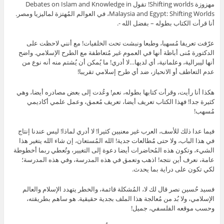
مهزوزة Shifting worlds! تقول Debates on Islam and Knowledge in
Malaysia and Egypt: Shifting Worlds، في العوالم المُهتزة لماليزيا ومصر.
أنا قرأت الكتاب بطوله – بفضل الله -.
عرّفت تعريفا مُسهبا، وطبعا ونبشت تحت الخلفيات! مع أنني لاحظت على
الدكتورة مُنى أباظة أنها في العموم غير مُتعاطفة مع الطرح الإسلامي. واضح
أنها ليبرالية، وعلمانية، أي لديها…لا أدري! ما يُمكن أن يُشتم منه أنه نوع من
عدم التعاطف أو الانحياز، ضد أي طرح إسلامي تقريبا!
هكذا أنا رأيت، وقرأت كتابها بطوله، نعم! وعُدت إلى بعض مصادره أيضا، وهي
كثيرة جدا! فهذا الكتاب تعريف أيضا، تعريف مُعمق، وعمل علمي أكاديمي
مُسهب!
فيما عدا ذلك للأسف، العرب غير معنيين كثيرا! لا أدري لماذا! ليس عندنا إنتاج
في هذا الباب، ولا حتى مُطالعات جدية! الله المُستعان، إن شاء الله يتغير هذا
الشيء، وتكون هذه المُحاضرات أيضا دعوة إلى التغيير، وتُعطي ربما أخطوطة
عامة، نعرف أين نتجه! اذهب وتعمق في هذه المدرسة، وفي هذه المدرسة؛
لكي تكون على دراية بما يحدث.
فسيد حُسين نصر قال لك لا، المُشكلة قائمة، والخطر يتهدد الإسلام والعالم
الإسلامي، ولا بُد من مُعالجة هذا الملف بجدية حقيقية. هو ساهم بطريقته،
وحسب موقعه الفلسفي، جميل!