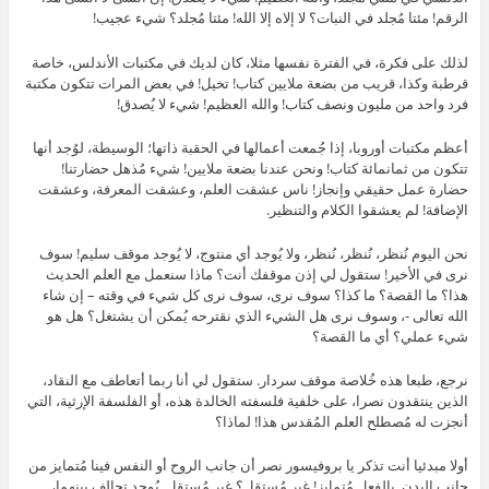
الرقم! مئتا مُجلد في النبات؟ لا إلاه إلا الله! مئتا مُجلد؟ شيء عجيب!
لذلك على فكرة، في الفترة نفسها مثلا، كان لديك في مكتبات الأندلس، خاصة
قرطبة وكذا، قريب من بضعة ملايين كتاب! تخيل! في بعض المرات تتكون مكتبة
فرد واحد من مليون ونصف كتاب! والله العظيم! شيء لا يُصدق!
أعظم مكتبات أوروبا، إذا جُمعت أعمالها في الحقبة ذاتها؛ الوسيطة، لوُجد أنها
تتكون من ثمانمائة كتاب! ونحن عندنا بضعة ملايين! شيء مُذهل حضارتنا!
حضارة عمل حقيقي وإنجاز! ناس عشقت العلم، وعشقت المعرفة، وعشقت
الإضافة! لم يعشقوا الكلام والتنظير.
نحن اليوم نُنظر، نُنظر، نُنظر، ولا يُوجد أي منتوج، لا يُوجد موقف سليم! سوف
نرى في الأخير! ستقول لي إذن موقفك أنت؟ ماذا سنعمل مع العلم الحديث
هذا؟ ما القصة؟ ما كذا؟ سوف نرى، سوف نرى كل شيء في وقته – إن شاء
الله تعالى -، وسوف نرى هل الشيء الذي نقترحه يُمكن أن يشتغل؟ هل هو
شيء عملي؟ أي ما القصة؟
نرجع، طبعا هذه خُلاصة موقف سردار. ستقول لي أنا ربما أتعاطف مع النقاد،
الذين ينتقدون
نصرا
، على خلفية فلسفته الخالدة هذه، أو الفلسفة الإرثية، التي
أنجزت له مُصطلح العلم المُقدس هذا! لماذا؟
أولا مبدئيا أنت تذكر يا بروفيسور نصر أن جانب الروح أو النفس فينا مُتمايز من
جانب البدن. بالفعل مُتمايز! غير مُستقل؟ غير مُستقل. يُوجد تحالف بينهما،