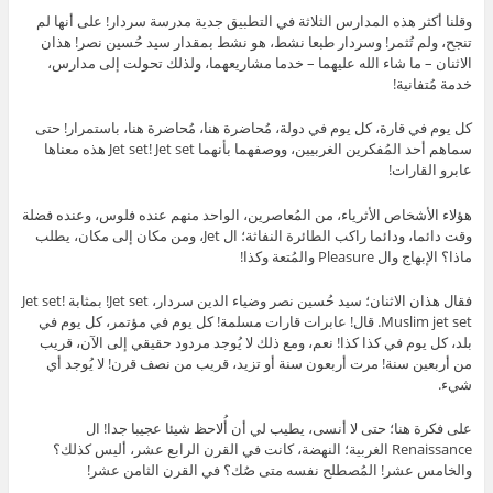
وقلنا أكثر هذه المدارس الثلاثة في التطبيق جدية مدرسة سردار! على أنها لم
تنجح، ولم تُثمر! وسردار طبعا نشط، هو نشط بمقدار سيد حُسين نصر! هذان
الاثنان – ما شاء الله عليهما – خدما مشاريعهما، ولذلك تحولت إلى مدارس،
خدمة مُتفانية!
كل يوم في قارة، كل يوم في دولة، مُحاضرة هنا، مُحاضرة هنا، باستمرار! حتى
سماهم أحد المُفكرين الغربيين، ووصفهما بأنهما Jet set! Jet set هذه معناها
عابرو القارات!
هؤلاء الأشخاص الأثرياء، من المُعاصرين، الواحد منهم عنده فلوس، وعنده فضلة
وقت دائما، ودائما راكب الطائرة النفاثة؛ ال Jet، ومن مكان إلى مكان، يطلب
ماذا؟ الإبهاج وال Pleasure والمُتعة وكذا!
فقال هذان الاثنان؛ سيد حُسين نصر وضياء الدين سردار، Jet set! بمثابة Jet set!
Muslim jet set. قال! عابرات قارات مسلمة! كل يوم في مؤتمر، كل يوم في
بلد، كل يوم في كذا كذا! نعم، ومع ذلك لا يُوجد مردود حقيقي إلى الآن، قريب
من أربعين سنة! مرت أربعون سنة أو تزيد، قريب من نصف قرن! لا يُوجد أي
شيء.
على فكرة هنا؛ حتى لا أنسى، يطيب لي أن أُلاحظ شيئا عجيبا جدا! ال
Renaissance الغربية؛ النهضة، كانت في القرن الرابع عشر، أليس كذلك؟
والخامس عشر! المُصطلح نفسه متى صُك؟ في القرن الثامن عشر!