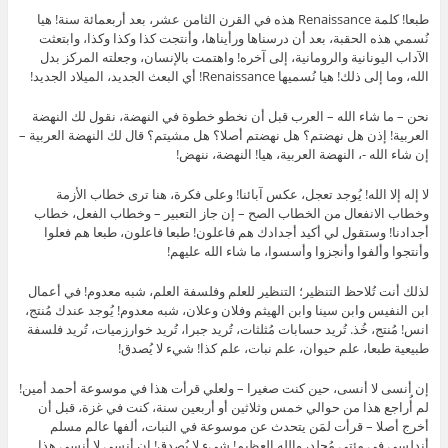
طبعا! كلمة Renaissance هذه في القرن الثامن عشر، بعد أربعمائة سنة! هيا
نُسمي هذه الحقبة، بعد أن درسناها ورأيناها، وأنتجت كذا وكذا وكذا، وابتعثت
الآداب اليونانية والرومانية، إلى آخره! واهتمت بالإنسان، وجعلته المركز بدل
الله، وما إلى ذلك! هيا نُسميها Renaissance! أي البعث الجديد، الميلاد الجديد!
نحن – ما شاء الله – العرب قبل أن نخطو خطوة في النهضة، نقول لك النهضة
العربية! إذن هل نهضتم؟ هل نهضتم أصلا؟ هل مشيتم؟ قال لك النهضة العربية –
إن شاء الله -، النهضة العربية، هيا! النهضة، ننهض!
لا إله إلا الله! يُوجد تعجل، عكس آبائنا! وعلى فكرة، هنا ترى خطاب الأزمة
وخطاب الانفعال من الخطاب الصح – إن جاز التعبير – وخطاب الفعل، خطاب
أجدادنا! وستقول لي أكيد أجدادك هم فاعلون! طبعا فاعلون، طبعا هم فعلوا
وأنتجوا وألفوا وأنجزوا وأسسوا، ما شاء الله عليهم!
لذلك أنت تُلاحظ التنظير؛ التنظير للعلم وفلسفة العلم، شبه معدوم! في أعمال
ابن النفيس وابن سينا وابن الهيثم وفلان وعلان، شبه معدوم! يُوجد عندك مُنتج،
انس! مُنتج، خُذ. تُريد حسابات مُثلثات، تُريد جبرا، تُريد خوارزميات، تُريد فلسفة
طبيعية طبعا، علم حيوان، علم نبات، علم كذا! شيء لا يُصدق!
إن أنسى لا أنسى، حين كنت صغيرا – ولعلي قرأت هذا في موسوعة أحمد أمين!
لم أُراجع هذا من حوالي خمس وثلاثين أو أربعين سنة، كنت في غزة، قبل أن
أخرج أصلا – قرأت لمَن يتحدث عن موسوعة في النبات، ألفها عالم مسلم
أندلسي في مئتي مُجلد، والله العظيم! شيء لا يُصدق! إن أنسى لا أنسى هذا