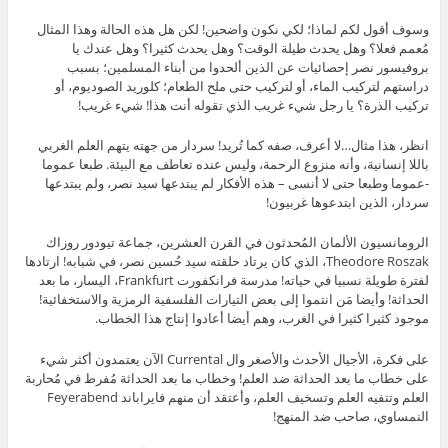
وسوف أقول لكم لماذا؛ لكي نكون واضحين! لكن هل هذه الحالة وهذا المثال
مُعمم فعلا؟ وهل يحدث طيلة الوقت؟ وهل يحدث كثيرا؟ وهل عندك يا
بروفيسور نصر إحصائيات عن الذين ألحدوا من أبناء المسلمين؛ بسبب
دراستهم لتركيب الماء، أو لتركيب حتى ملح الطعام؛ كلوريد الصوديوم، أو
تركيب الذرة؟ يا رجل شيء غريب الذي تقوله أنت هذا! شيء غريب!
انظر، هذا مثال…لا أعرف، صفه كما تُريد! سردار من جهته يتهم العلم الغربي
باللا إنسانية، وأنه منزوع الرحمة، وليس عنده تعاطف مع البيئة. طبعا عموما
-عموما وطبعا حتى لا أنسى – هذه الأفكار لم يبتدعها سيد نصر، ولم يبتدعها
سردار، الذين ابتدعوها غربيون!
الرومانسيون الألمان المُحدثون في القرن العشرين، جماعة تيودور روزاك
Theodore Roszak، الذي كان يرتاد حلقته سيد حُسين نصر، في شبابه! ارتادها
لفترة طويلة نسبيا في حياته! مدرسة فرانكفورت Frankfurt، اليسار، ما بعد
الحداثة! وأيضا مَن انتموا إلى بعض التيارات الفلسفية الرمزية والاستخفائية!
موجود كثيرا كثيرا في الغرب، وهم أيضا أعادوا إنتاج هذا الخطاب.
على فكرة، الأجيال الأحدث والأصغر وال Currental الآن يعتمدون أكثر شيء
على خطاب ما بعد الحداثة ضد العلم! وخطاب ما بعد الحداثة مُفرط في مُحاربة
العلم وتتفيه العلم وتسخيف العلم، وأعتقد أن منهم فايراباند Feyerabend
النمساوي، صاحب ضد المنهج!