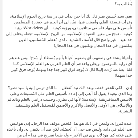
يُطالب به؟
نعم، سيد حُسين نصر قال لك أنا حين بدأت في دراسة تاريخ العلوم الإسلامية،
وقرأت فلسفة العلم، وأمعنت فيها، تبيّن لي أن العلم في حضارة المسلمين
تأسس على مهاد فلسفي ميتافيزيقي، ورؤية كونية – أي Worldview؛ رؤية
كونية -، تمتح من معين العقيدة الإسلامية، من الروح الإسلامية، تجعله يختلف إلى
حد بعيد – غير واضح قال للأسف الشديد -، لدى مُعظم المُسلمين، الذين
يتكلمون في هذا المجال ويكتبون في هذا المجال!
وأحيانا يشتد في وصفهم، أي يصفهم أحيانا بأنهم بُسطاء أو سُذج! ليس عندهم
أي دراية بالموضوع! ويظن واحدهم أن العلم الغربي هو العلم الإسلامي كما
قلنا، بضاعتنا رُدت إلينا! قال لا، يُوجد فرق كبير جدا جدا بينهما، يُوجد فرق كبير
جدا بينهما!
إذن – لكي نُلخص فقط، وبعد ذلك نبدأ نُفصّل – ما الذي ترمي إليه يا سيد نصر؟
وما الذي تبغيه؟ يقول أنا أبغي إلى إعادة تأسيس العلم على المُسبقات وعلى
الأسس الميتافيزيقية الإسلامية؛ لأنها في نظري، وحسب درايتي بالعلم وبالعالم
وبالإسلام، هي الأوفى والأفضل والأكرم والأضمن لمُستقبل العلم ومُستقبل
البشرية.
عنده مُبرراته، ويُمعن في ذلك هو. هذا مُلخص موقف هذا الرجل. إذن هو ليس
ضد العلم في ذاته، وليس ضد حتى أن نُحصّله، لكن ضد أن نكتفي به، وأن نأخذه
على علاته كما هو؛ لأنه يرى في الأخير – وله طبعا تصريح في هذا – أن من