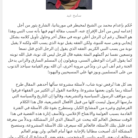
سامح عيد
حُكم بإعدام محمد بن الشيخ لمخيطر في موريتانيا، الشارع يثور من أجل
إعدامه ليس من أجل الإفراج عنه، السبب مقالة اتهم فيها بأنه سب النبي وهذا
هو المقال. رغم أن الرجل أعلن توبته في مقال آخر وحاول تأويل كلامه بشكل
إيجابي ونفى سبه للنبوة، ولكن الفقه يقبل توبة الذي يسب الله ولكنه لا يقبل
توبة من يسب النبي الكريم. الفقه الذي يقول إن الرجل الذي قتل تسعا
وتسعين نفسا ثم أكملهم المئة بفقيه قال للرجل ليس لك توبة، قبل الله توبته
كما يقول التراث الوعظي السني، ويقولون إن المسلم السارق والزاني يدخل
الجنة رغم أنف أبي ذر، وتدَّعي مروية أخرى، أن الله يوم القيامة سيأخذ الذنوب
من على المسلمين ويوزعها علي المسيحيين واليهود!
بعد كل هذا تُرفض توبة شاب، لأسئلة مشروعة سألها أحدهم. المقال طرح
أسئلة ربما يكون بعضها مشروعا، وخلاصة القول أن الكثير من الفقهاء فرقوا
بين مواقف الرسول السياسية والتشريعية، وقالوا إن التاريخ والسياسة التي
مارسها الرسول ليست كلها من قبيل الأفعال التشريعية، قال هذا الكلام
القرضاوي وغيره من المشايخ الكبار، وستطرح بقوة تلك الأسئلة في الفترة
القادمة بسبب العولمة والانفتاح الإعلامي، وللأسف إثارة هذه القضية في هذا
الوقت ستجعل العالم كله يبحث عن المقال الذي أثار المشكلة، وبدلاً من معرفة
عدد قليل بتلك الأسئلة، فالعالم كله سيعرف تلك الأسئلة المشروعة، وستصبح
المشكلة أنك أصبحت مطالبا بالإجابة عنها أمام العالم، ولن يهتم العالم
بمظاهرات بعض الموريتانيين المشحونين بفقه بعض المشايخ الراديكالي، ولن