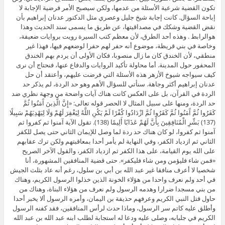
تكون القضية شرعية الأسئلة من عدمها، ولكن سيصبح الأمر فرضية الإجابة لا
إباحة السؤال. كانت إجابة شيخ جليل وعصري مثل الدكتور عدنان إبراهيم بأن
نقض القضية وشكك في مصداقيتها، عن طريق ما يسمى سند الحديث وهذا
هوالرابط . وهذه أحد الطرق، لأن معظم كتب السيرة رويت بروايات ضعيفة،
وخاصة في بني قريظة، موضوع أنه حفر لهم حفرا لوضعهم فيها، فهذا غير
منطقي، لأن الخندق كان ما زال منصوبا، فكان الأولى أن يردم بهم الخندق
المحفور حول المدينة. أما محاولة تأكيد الروايات والدفاع عنها، فنحتاج أن نرى
كيف سيواجه شيوخ الأزهر هذه الأسئلة التي فرضت عليهم، وأعتقد أن حل
عدنان إبراهيم أكثر وجاهة. سنأتي للسؤال الأهم وهو حد الردة، لم يذكر حد
الردة في القرآن، بل على العكس كانت هناك آيات واضحة من وجهة نظري ضد
حد الردة، ومنها على سبيل المثال لا الحصر قوله تعالى: «إِنَّ الَّذِينَ آَمَنُوا ثُمَّ
كَفَرُوا ثُمَّ آَمَنُوا ثُمَّ كَفَرُوا ثُمَّ ازْدَادُوا كُفْرًا لَمْ يَكُنِ اللَّهُ لِيَغْفِرَ لَهُمْ وَلَا لِيَهْدِيَهُمْ سَبِيلًا
(137) بَشِّرِ الْمُنَافِقِينَ بِأَنَّ لَهُمْ عَذَابًا أَلِيمًا (138). تقول الآية آمنوا ثم كفروا ثم
آمنوا ثم كفروا، لو كان هناك حد ردة لما وصل للإيمان الثاني حتى يصل للكفر
الثاني ثم ازدياد الكفر، وفي النهاية لم يأمر أحدا بمعاقبتهم ولكن ترك عقابهم
على الله يوم القيامة، على هذا الكفر ثم ازدياد الكفر، والقول الآخر الصريح
«فمن شاء فليؤمن ومن شاء فليكفر». حتى قضية المنافقين المشهورة، أنا
شخصيا لا أعرف منافقا غير عبد الله بن أبي بن سلول، رغم أنه عاد بثلث الجيش
في أحد ولم نعرف واحدا من هؤلاء الخونة الذين خذلوا الرسول الكريم، وهناك
من بني مسجدا ضرارا وهدمه الرسول ولم نعرف من هؤلاء البناة، وهناك من
حاول قتل النبي الكريم وعرفهم حذيفة بن اليمان، وأمره الرسول ألا يخبر أحدا
وأطلق عليه كاتم سر الرسول، وماذا حدث لرأس المنافقين، فقد كفنه الرسول
الكريم في جلبابه، وصلى عليه ودعا له استجابة لطلب ابنه عبد الله بن عبد الله