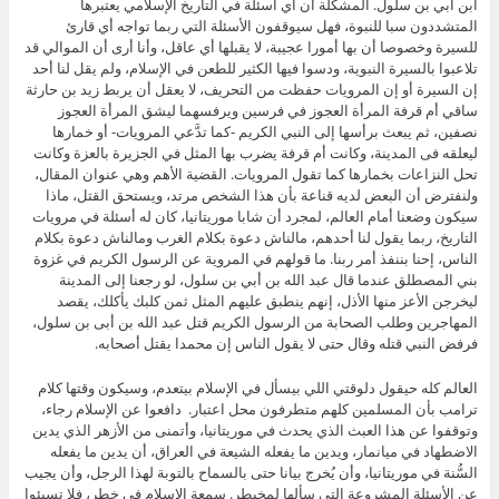
ابن أبي بن سلول. المشكلة أن أي أسئلة في التاريخ الإسلامي يعتبرها
المتشددون سبا للنبوة، فهل سيوقفون الأسئلة التي ربما تواجه أي قارئ
للسيرة وخصوصا أن بها أمورا عجيبة، لا يقبلها أي عاقل، وأنا أرى أن الموالي قد
تلاعبوا بالسيرة النبوية، ودسوا فيها الكثير للطعن في الإسلام، ولم يقل لنا أحد
إن السيرة أو إن المرويات حفظت من التحريف، لا يعقل أن يربط زيد بن حارثة
ساقي أم قرفة المرأة العجوز في فرسين ويرفسهما ليشق المرأة العجوز
نصفين، ثم يبعث برأسها إلى النبي الكريم -كما تدَّعي المرويات- أو خمارها
ليعلقه فى المدينة، وكانت أم قرفة يضرب بها المثل في الجزيرة بالعزة وكانت
تحل النزاعات بخمارها كما تقول المرويات. القضية الأهم وهي عنوان المقال،
ولنفترض أن البعض لديه قناعة بأن هذا الشخص مرتد، ويستحق القتل، ماذا
سيكون وضعنا أمام العالم، لمجرد أن شابا موريتانيا، كان له أسئلة في مرويات
التاريخ، ربما يقول لنا أحدهم، مالناش دعوة بكلام الغرب ومالناش دعوة بكلام
الناس، إحنا بننفذ أمر ربنا. ما قولهم في المروية عن الرسول الكريم في غزوة
بني المصطلق عندما قال عبد الله بن أبي بن سلول، لو رجعنا إلى المدينة
ليخرجن الأعز منها الأذل، إنهم ينطبق عليهم المثل ثمن كلبك يأكلك، يقصد
المهاجرين وطلب الصحابة من الرسول الكريم قتل عبد الله بن أبى بن سلول،
فرفض النبي قتله وقال حتى لا يقول الناس إن محمدا يقتل أصحابه.
العالم كله حيقول دلوقتي اللي بيسأل في الإسلام بيتعدم، وسيكون وقتها كلام
ترامب بأن المسلمين كلهم متطرفون محل اعتبار. دافعوا عن الإسلام رجاء،
وتوقفوا عن هذا العبث الذي يحدث في موريتانيا، وأتمنى من الأزهر الذي يدين
الاضطهاد في ميانمار، ويدين ما يفعله الشيعة في العراق، أن يدين ما يفعله
السُّنة في موريتانيا، وأن يُخرج بيانا حتى بالسماح بالتوبة لهذا الرجل، وأن يجيب
عن الأسئلة المشروعة التي سألها لمخيطر. سمعة الإسلام في خطر، فلا تسيئوا