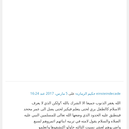
einsteindecade حكيم الزمانu
على
5 مارس، 2017 عند 16:24
الله يغفر الذنوب جميعا الا الشرك بالله ؟ولكن الذي لا يعرف
الاسلام كالطفل بري لحتى يتعلم فيكبر لحتى يصل الى عمر مححد
فينطبق عليه الحدود الذي وضعها الله تعالى للمسلمين النبي عليه
الصلاه والسلام يقول لامته في تربيه ابنائهم ائمروهم لسبع
واضربوهم لعشر نسيت الثالثه حاولو اكتشفوها واتعلمو