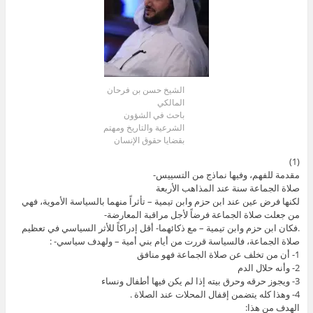
الشيخ حسن بن فرحان
المالكي
باحث في الشؤون
الشرعية والتاريخ ومهتم
بقضايا حقوق الإنسان
(1)
مقدمة للفهم، وفيها نماذج من التسييس-
صلاة الجماعة سنة عند المذاهب الأربعة
لكنها فرض عين عند ابن حزم وابن تيمية – تأثراً منهما بالسياسة الأموية، فهي
من جعلت صلاة الجماعة فرضاً لأجل مراقبة المعارضة-
.فكان ابن حزم وابن تيمية – مع ذكائهما- أقل إدراكاً للأثر السياسي في تعظيم
صلاة الجماعة، فالسياسة قررت من أيام بني أمية – ولهدف سياسي- :
1- أن من تخلف عن صلاة الجماعة فهو منافق
2- وأنه حلال الدم
3- ويجوز حرقه وحرق بيته إذا لم يكن فيها أطفال ونساء
4- وهذا كله يتضمن إقفال المحلات عند الصلاة .
الهدف من هذا: