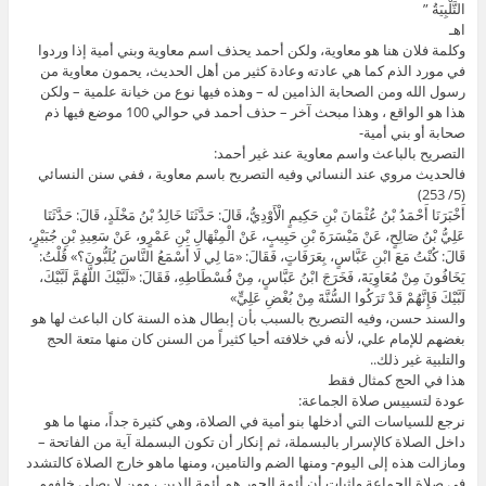
التَّلْبِيَةُ ”
اهـ
وكلمة فلان هنا هو معاوية، ولكن أحمد يحذف اسم معاوية وبني أمية إذا وردوا
في مورد الذم كما هي عادته وعادة كثير من أهل الحديث، يحمون معاوية من
رسول الله ومن الصحابة الذامين له – وهذه فيها نوع من خيانة علمية – ولكن
هذا هو الواقع ، وهذا مبحث آخر – حذف أحمد في حوالي 100 موضع فيها ذم
صحابة أو بني أمية-
التصريح بالباعث واسم معاوية عند غير أحمد:
فالحديث مروي عند النسائي وفيه التصريح باسم معاوية ، ففي سنن النسائي
(5/ 253)
أَخْبَرَنَا أَحْمَدُ بْنُ عُثْمَانَ بْنِ حَكِيمٍ الْأَوْدِيُّ، قَالَ: حَدَّثَنَا خَالِدُ بْنُ مَخْلَدٍ، قَالَ: حَدَّثَنَا
عَلِيُّ بْنُ صَالِحٍ، عَنْ مَيْسَرَةَ بْنِ حَبِيبٍ، عَنْ الْمِنْهَالِ بْنِ عَمْرٍو، عَنْ سَعِيدِ بْنِ جُبَيْرٍ،
قَالَ: كُنْتُ مَعَ ابْنِ عَبَّاسٍ، بِعَرَفَاتٍ، فَقَالَ: «مَا لِي لَا أَسْمَعُ النَّاسَ يُلَبُّونَ؟» قُلْتُ:
يَخَافُونَ مِنْ مُعَاوِيَةَ، فَخَرَجَ ابْنُ عَبَّاسٍ، مِنْ فُسْطَاطِهِ، فَقَالَ: «لَبَّيْكَ اللَّهُمَّ لَبَّيْكَ،
لَبَّيْكَ فَإِنَّهُمْ قَدْ تَرَكُوا السُّنَّةَ مِنْ بُغْضِ عَلِيٍّ»
والسند حسن، وفيه التصريح بالسبب بأن إبطال هذه السنة كان الباعث لها هو
بغضهم للإمام علي، لأنه في خلافته أحيا كثيراً من السنن كان منها متعة الحج
والتلبية غير ذلك..
هذا في الحج كمثال فقط
عودة لتسييس صلاة الجماعة:
نرجع للسياسات التي أدخلها بنو أمية في الصلاة، وهي كثيرة جداً، منها ما هو
داخل الصلاة كالإسرار بالبسملة، ثم إنكار أن تكون البسملة آية من الفاتحة –
ومازالت هذه إلى اليوم- ومنها الضم والتامين، ومنها ماهو خارج الصلاة كالتشدد
في صلاة الجماعة وإثبات أن أئمة الجور هم أئمة الدين ، ومن لا يصلي خلفهم