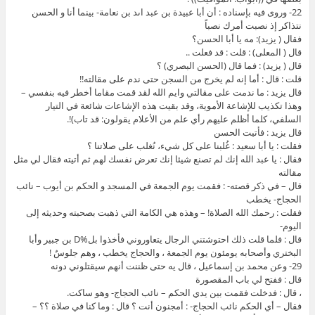
22- وروى فيه بإسناده : أن أبا عبيدة بن عبد اىد بن نعامة- بينما أنا و الحسن
نتذاكر إذ نصبت أمرك نصباً
فقال ( يزيد): مه يا أبا الحسن؟
قال ( المعلى) : قلت : قد فعلت ..
قال ( يزيد) : فما قال (الحسن البصري) ؟
قلت : قال : أما إنه لم يخرج من السجن حتى ندم على مقالته!!
قال يزيد : ما ندمت على مقالتي وايم الله لقد قمت مقاما أخطر فيه بنفسي –
وهذا تكذيب للإشاعة الأموية، وقد بقيت هذه الإشاعات شائعة في التيار
السلفي، كلما أظلم عليهم رأي علم من الأعلام يقولون: قد تاب)!.
قال يزيد : فأتيت الحسن
فقلت : يا أبا سعيد : غُلبنا على كل شيء، نُغلب على صلاتنا ؟
فقال : يا عبد الله إنك لم تصنع شيئا إنك تعرض نفسك لهم ثم أتيته فقال لي مثل
مقالته
قال – في ذكر قصته- : فقمت يوم الجمعة في المسجد و الحكم بن أيوب – نائب
الحجاج- يخطب
فقلت : رحمك الله الصلاة! – وهذه هي الكامة التي ذهبت بصحبته وحديثه إلى
اليوم-
قال : فلما قلت ذلك احتوشتني الرجال يتعاوروني فأخذوا بل%D بن جبير وأبا
البختري وأصحابه يومئون يوم الجمعة ، والحجاج يخطب ، وهم جلوسٌ !
29- وعن محمد بن إسماعيل ، قال يه حتى ظننت أنهم سيقتلوني دونه
قال : ففتح لي باب المقصورة
، قال : فدخلت فقمت بين يدي الحكم – نائب الحجاج- وهو ساكت.
فقال – أي الحكم نائب الحجاج- : أمجنون أنت ؟ قال : وما كنا في صلاة ؟؟ –