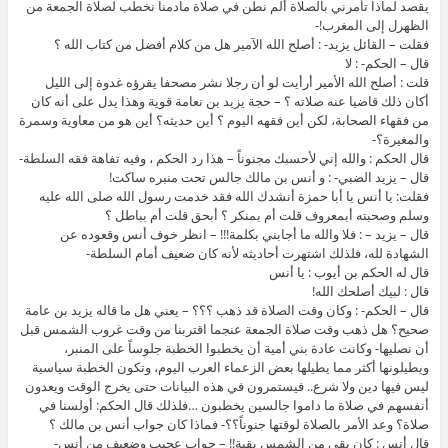
يقصد لماذا تأمرني بالصلاة ألم نطن في صلاة مادمنا نخطب لصلاة الجمعة من
الظهرل إلى المغرب!-
فقلت – القائل يزيد- : أصلح الله الآمير هل من كلام أفضل من كتاب الله ؟
قال – الحكم- : لا
قلت : أصلح الله الأمير أرأيت لو أن رجلا نشر مصحفا يقرؤه غدوة إلى الليل
أكان ذلك قاضيا عنه صلاته ؟ – حجة يزيد بن نعامة قوية وهذا يدل على أنه كان
من فقهاء الصحابة، لكن أين فقهه اليوم ؟ أين حديثه؟ أين هو من معاوية وسمرة
والمغيرة؟-
قال الحكم : والله إني لأحسبك مجنوناً – هذا رد الحكم ، وفيه تفاهة فقه السلطة-
قال – يزيد الضبي- : و أنس بن مالك جالس تحت منبره ساكت!
فقلت: يا أنس يا أبا حمزة أنشدك الله فقد خدمت رسول الله صلى الله عليه
وسلم وصحبته أبمعروف قلت أم بمنكر ؟ أبحق قلت أم بباطل ؟
قال – يزيد – : فلا والله ما أجابني بكلمة!!! – انظر خوف أنس وقعوده عن
الشهادة لله، فلذلك اشتهرت أحاديثه لأنه كان ضعيف أمام السلطة-
قال له الحكم بن أيوب : يا أنس
قال : لبيك أصلحك الله!
قال – الحكم- : وكان وقت الصلاة قد ذهب ؟؟؟ – يعني هل ما قاله يزيد بن عامة
صحيح؟ هل ذهب وقت صلاة الجمعة عنجما اقتربنا من وقت غروب الشمس قبل
أن نصليها- وكانت عادة بني أمية أن يخطبوا الخطبة جلوساً على المنبر،
ويطيلونها أكثر مما يطيلها بعض الزعماء العرب اليوم، وتكون الخطبة سياسية
ليس فيها دين ولا شرع.. فيستمرون في هذه البيانات حتى يخرج الوقت ويعدون
أنفسهم في صلاة ما داموا جالسين يخطبون …فلذلك قال الحكم: أولسنا في
صلاة؟ وعد الأمر بالصلاة لوقتها جنوناً؟؟- فماذا كان جواب أنس بن مالك ؟
قال أنس : كان بقي من الشمس بقية!! – جواب عجيب وضعيف من أنس-