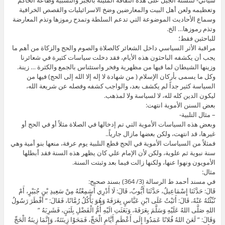
وتعظيمه ولعن أهل البيت والمعارضين وضخ الاسرائيليات والقصص الخرافية
وسماع الأحاديث الموضوعة التي تدعم السلطة وتمدح رموزها وتذم المعارضة
وتذم رموزها… الخ.
للباحثين فقط؛
مراقبة الأثر السياسي داخل الشعائر كالصلاة والصوم والحج والزكاة من أهم ما
يجب أن يكشفه الباحثون هذه الأيام، فقد دخلت سياسات كثيرة في شعائرنا
وزينها الشيطان لما فيها من مظهرية وفخر واستئناس بالجمع والكثرة … زينة.
وكل ما يسمى بأركان الإسلام ( من شهادة لا إله إلا الله إلى الحج) فيها من
السياسة كثير جداً لم يكشف بعد، والواجب كشفه وفصله عن شريعة الله،
ليكون الدين كله لله، لا لسياسة ولا لمذهب.
بعض السنن الأموية انتهت:
– مثال التلبية-
وبعض هذه السياسات الأموية التي تم إدخالها في الصلاة مثلاً أو في الحج أو
غيرها، قد انتهت، ولكن بعضها مازال جارياً..
فمثلاً من السياسات الأموية في الحج قطع النلبية يوم عرفة، منعها بنو أمية وهي
سنة نبوية ثم علوية، ولكن لأن الإمام علي كان يظهر هذه السنة فقد أبطلها
الأمويون ونهوا عنها، ولكنها زالت فيما بعد وثبتت السنة.
مثال:
في مسند أحمد ط الرسالة (3/ 364) بسند صحيح:
قَالَ: حَدَّثَنَا إِسْمَاعِيلُ، حَدَّثَنَا أَيُّوبُ، قَالَ: لَا أَدْرِي أَسَمِعْتُهُ مِنْ سَعِيدِ بْنِ جُبَيْرٍ، أَمْ
نُبِّئْتُهُ عَنْهُ، قَالَ: أَتَيْتُ عَلَى ابْنِ عَبَّاسٍ بِعَرَفَةَ وَهُوَ يَأْكُلُ رُمَّانًا، فَقَالَ: ” أَفْطَرَ رَسُولُ
اللهِ صَلَّى اللهُ عَلَيْهِ وَسَلَّمَ بِعَرَفَةَ، وَبَعَثَتِ الَيْهِ أُمُّ الْفَضْلِ بِلَبَنٍ، فَشَرِبَهُ ”
وَقَالَ: ” لَعَنَ اللهُ فُلانًا عَمَدُوا إِلَى أَعْظَمِ أَيَّامِ الْحَجِّ، فَمَحَوْا زِينَتَهُ، وَإِنَّمَا زِينَةُ الْحَجِّ