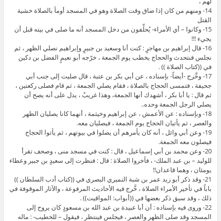
لهم ،
14- ومنهم من كان إذا ضاق وقت الصلاة وهو في المسجد أومأ بالصلاة خشية
القتل
15- وكانوا – أي الأمراء- يُحلِّفون من دخل المسجد أنه ما صلى في بيته قبل أن
يجيء !!!
16- قال إبراهيم بن مهاجرٍ : كنت أنا وسعيد بن جبيرٍ وإبراهيم نصلي الظهر ، ثم
نجلس فنتحدث والحجاج يخطب يوم الجمعة ، خرّجه أبو نعيمٍ الفضل بن دكين
في ((كتاب الصلاة )) .
17- وخَّرج -أيضاً- بإسناده ، عن أبي بكر بن عتبة ، قال صليت إلى جنب أبي
جحيفة ، فتمسى الحجاج بالصلاة ، فقام يصلي الجمعة ، ثم قام فصلى ركعتين ،
ثم قال : يا أبا بكر ، أشهدك أنها الجمعة، وهذا غريبٌ ، يدل على أنه يصح أن
يصلي الرجل الجمعة وحده..
18- وبإسناده : عن الأعمش ، عن إبراهيم وخيثمة ، أنهما كانا يصليان الظهر
والعصر ، ثم يأتيان الحجاج يوم الجمعة ، فيصليان معه.
19- وعن أبي وائل ، أنه كان يأمرهم أن يصلوا في بيوتهم ، ثم يأتوا الحجاج
فيصلون معه الجمعة.
20- وعن محمد بن أبي إسماعيل ، قال : كنت في مسجد منى ، وصحف تقرأ
للوليد – بن عبد الملك- ، فأخروا الصلاة : قال : فنظرت إلى سعيدٍ بن جبير وعطاء
يومئان ، وهما قاعدان!!
21- وقد ذكر أبو زيد عمر بن شبة النميري البصري في ((كتاب أدب السلطان ))
باباً في تأخير الأمراء الصلاة ، خَّرج فيه الأحاديث المرفوعة ، والآثار الموقوفة في
ذلك ، وقد سبق ذكر بعضها في ((أبواب: المواقيت)) .
22- وروى فيه بإسناده : أن أبا عبيدة بن عبد الله بن مسعودٍ كان يروح إلى
المسجد وقد صلى الظهر والعصر ، فيجلس فينتظر ، فيقول – للخطيب- : ماله