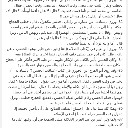
يخطب ويقرأ الليث حتى مضى وقت الجمعة ، ثم مضى وقت العصر ، فقال
القاسم بن محمد لسالم :أما قمت فصليت ؟ قال : لا .قال : أفما أومأت ؟ قال: لا .
وقال : خشيت أن يقال : رجل من آل عمر !! ..
32- وروى بإسناده : عن عمارة بن زاذان : حدثني مكحولٌ ، قال : خطب الحجاج
بمكة ، وأنا إلى جنب ابن عمر ، يحبس الناس بالصلاة ، فرفع ابن عمر راسه ،
ونهض ، وقال : يا معشر المسلمين ، انهضوا إلى صلاتكم ، ونهض الناس ، ونزل
الحجاج ، فلما صلى قال : ويحكم ، من هذا ؟ قالوا : ابن عمر ..
قال : أما والله لولا أن به لمماً لعاقبته .
33- وروى أبو نعيم في ((كتاب الصلاة )) :ثنا زهير ، عن جابر -وهو : الجعفي -، عن
نافع ، قال : كان ابن عمر يصلي خلف الحجاج ، فلما اخرها ترك الصلاة معه .
34- وكان الحسن يأمر بالكف عن الإنكار عليهم ، ثم غلبه الأمر فأنكر على الحجاج
، وكان سبب اختفائه منه حتى مات الحجاج ، والحسن متوار عنه بالبصرة .
35- وقد روى أبو الفرج ابن الجوزي في كتاب ((مناقب الحسن )) بإسناد له ، أن
الحسن شهد الجمعة مع الحجاج ، فرقى الحجاج المنبر ، فأطال الخطبة حتى
دخل في وقت العصر ، فقال الحسن : أما من رجل يقول : الصلاة جامعةٌ ؟ فقالَ
رجل : يا أبا سعيدٍ ، تأمرنا أن نتكلم والإمام يخطب ؟ فقال : إنما أمرنا أن ننصت
لهم فيما أخذوا من أمر ديننا ، فإذا أخذوا في أمر دنياهم أخذنا في أمر ديننا ،
قوموا ، فقام الحسن وقام الناس لقيام الحسن ، فقطع الحجاج خطبته ، ونزل
فصلى بهم ، فطلب الحجاج الحسن فلم يقدر عليه .
36- وهذا كله مما يدل على اجتماع السلف الصالح على أن تأخير الجمعة إلى
دخول وقت العصر حرام لا مساغ له في الإسلام .
37- ولما ولي عمر بن عبد العزيز الخلافة صلى الجمعة في أول وقتها على ما
كانت عليه السنة .