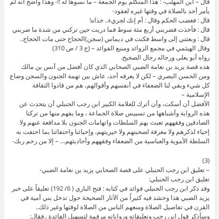
قال – ابن المهلب- : هذا المتكلم يوم الجمعة – ما نسوها له !!- وهذا واضح أنه لم
يأمر أحد بالصلاة في وقتها غيره لعقود-
قال : فغضب الحكم وقال : أم إنك لجريء.. خذاه!
قال : فأخذت فضربني أربع مئة سوط فما دريت حين تركني من شدة ما ضربني
قال : وبعثني إلى واسط فكنت في ديماس (سجن)الحجاج حتى مات الحجاج..
وقال الهيثمي في مجمع الزوائد ومنبع الفوائد – (ج 3 / ص 310)
رواه أبو يعلى ورجاله رجال الصحيح.
هذه قصة يزيد بن نعامة الضبي الصحابي الذي كان أفضل من أنس بن مالك
ومن الحسن البصري – لكن لا يعرفه أحد، عاش بين تهمة الجنون والسجن وضاع
كل شيء وبقي لنا الضعفاء في أنفسهم وأقوالهم، هم من قادوا الثقافة
الإسلامية –
الأفضل أن أسكت، وأن أترك للعلامة الكبير ابن رجب الحنبلي أن يتحدث عن
هذه الرواية وأشباهها من تسييس صلاة الجماعة ، وما يفهم منها من تركنا
الصادقين وفقههم تعبث بهم السلطات واتهامات الجنون بلا مدافعة عنهم ولا
إحياء لذكرهم ولا معرفة لصحبتهم ولا خيريتهم، وإحيائنا واحتفائنا بما احتفت به
السلطة الأموية والعباسية من الضعفاء وفقههم وأحاديثهم… – إلا من رحم ربك-
(3)
– تعليق ابن رجب الحنبلي على قصة الصحابي يزيد بن نعامة الضبي-
تعليق ابن رجب الحنبلي:
وقد ذكر ابن رجب الحنبلي فوائد في كتابه : فتح الباري ( 6/ 192) تعليقاً على خبر
يزيد الضبي هذا وحشد فيه كثيراً من الآثار الصحيحة حول تدخل بني أمية في
القرن في تفاصيل الصلاة ومنعهم الناس من الصلاة لوقتها وغير ذلك..
وسأذكر قول ابن رجب وتعليقاته ورواياته مرقمة لتسهيل الفائدة ..فقال: