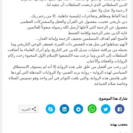
الدين السلطاني الذي ارتضت السلطات أن تبقيه لنا..
لا رحمة ولا عدل ولا عقل ..
إنما ألفاظ ومظاهر وتفاخرات إبليسية جاهلية.. إلا من رحم ربك..
دين تاريخي عجيب، مفصول عن القرآن والعقل والمشتركات العظمى
مفصول عن الرحمة التي لأجلها أرسل الله رسوله مبعوثاً للعالمين.
غاية الدين نشر الرحمة وإقامة القسط
فأصبح أهم أهداف المسلمين تجفيف الرجمة وإماتة العدل…
لأنهم تساهلوا في مثل هذه القصص ذات العبرة، فضعف الوعي التاريخي وما
يحمله من مراقبة عمليات تبديل للدين عبر التاريخ، ولو أدرك العلماء ما أضافت
السلطات إلى الدين وما نزعت منه لاكتشفوا الإسلام الأول المخبوء رحت ركام
الروايات والعقائد وألأعيان.
ابن رجب من أفضل من علق على هذه الرواية إلا أنه لم يستوف الاستنطاق
السياسي لهذه الرواية – رواية يزيد الضبي- ولا للروايات المذهلة التي أوردها
على هامش هذه الرواية، والتي بلغت التواتر في أمر واحد وهو تسييس الصلاة
وخاصة صلاة الجماعة.
شارك هذا الموضوع:
ا
ا
C
ا
ا
ا
المزيد
ن
ض
l
ن
ض
ن
ق
غ
i
ق
غ
ق
ر
ط
c
ر
ط
ر
ل
ل
k
ل
ل
ل
معجب بهذه:
ل
ل
t
ل
ت
ل
م
م
o
م
ش
م
ش
ش
s
ش
ا
ش
تحميل...