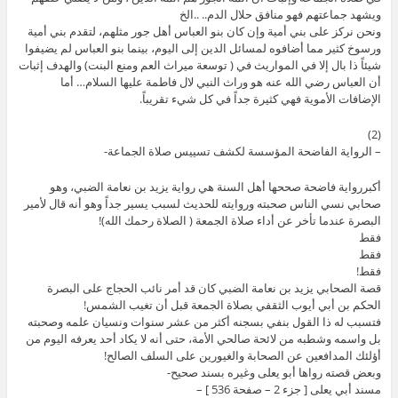
ويشهد جماعتهم فهو منافق حلال الدم.. ..الخ
ونحن نركز على بني أمية وإن كان بنو العباس أهل جور مثلهم، لتقدم بني أمية
ورسوخ كثير مما أضافوه لمسائل الدين إلى اليوم، بينما بنو العباس لم يضيفوا
شيئاً ذا بال إلا في المواريث في ( توسعة ميراث العم ومنع البنت) والهدف إثبات
أن العباس رضي الله عنه هو وراث النبي لال فاطمة عليها السلام… أما
الإضافات الأموية فهي كثيرة جداً في كل شيء تقريباً.
(2)
– الرواية الفاضحة المؤسسة لكشف تسييس صلاة الجماعة-
أكبررواية فاضحة صححها أهل السنة هي رواية يزيد بن نعامة الضبي، وهو
صحابي نسي الناس صحبته وروايته للحديث لسبب يسير جداً وهو أنه قال لأمير
البصرة عندما تأخر عن أداء صلاة الجمعة ( الصلاة رحمك الله)!
فقط
فقط
فقط!
قصة الصحابي يزيد بن نعامة الضبي كان قد أمر نائب الحجاج على البصرة
الحكم بن أبي أيوب الثقفي بصلاة الجمعة قبل أن تغيب الشمس!
فتسبب له ذا القول بنفي بسجنه أكثر من عشر سنوات ونسيان علمه وصحبته
بل واسمه وشطبه من لائحة صالحي الأمة، حتى أنه لا يكاد أحد يعرفه اليوم من
أؤلئك المدافعين عن الصحابة والغيورين على السلف الصالح!
وبعض قصته رواها أبو يعلى وغيره بسند صحيح-
مسند أبي يعلى [ جزء 2 – صفحة 536 ] –