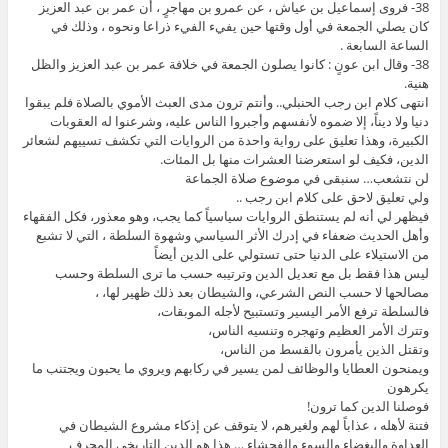
38- فروى إسماعيل بن عياش ، عن عمرو بن مهاجرٍ ، أن عمر بن عبد العزيز
كان يصلي الجمعة في أول وقتها حين يفيء الفيء ذراعا ونحوه ، وذلك في
الساعة السابعة .
38- وقال ابن عونٍ : كانوا يصلون الجمعة في خلافة عمر بن عبد العزيز والظل
هنية.
انتهى كلام ابن رجب الحنبلي.. وأنتم ترون مدى العبث الأموي بالصلاة فلم يبقوا
دنيا ولا ديناً، إلا ضموه لأنفسهم وأجبروا الناس عليه، وشرعنوا له العقوبات
الكبيرة، وهذا تعليق على رواية واحدة من الروايات التي تكشف تسييهم لشعائر
الدين، فكيف لو استعرضنا العشرات منها بل المئات.
لن نتشعب… سنبقى في موضوع صلاة الجماعة
ولي تعليق لاحق على كلام ابن رجب ..
فيظهر لي أنه لم يستنطق الروايات سياسياً كما يجب، وهو معذور، فكل الفقهاء
وأهل الحديث ضعفاء في إدرك الأثر السياسي وشهوة السلطة ، التي لا تشبع
من الاستيلاء على الدنيا حتى تستولي على الدين أيضاً
ليس هذا فقط بل مع تعديل الدين وترتيبه حسب ما ترى السلطة وحسب
مصالحها لا حسب النص الشرعي، والشيطان بعد ذلك ظهير لها، ،
فالسلطة ترفع الأمر اليسير وتستبيح لأجله الموبقات،
وتترك الأمر العظيم وتهجره وتنسيه الناس،
وتقتل الذين يأمرون بالقسط من الناس،
ويمنحون العطايا والوظائف لمن يسير في ركابهم ويروي ما يحبون ويجتنب ما
يكرهون
فوصلنا الدين كما ترون!
فتنة لأهله ، عذاباً لهم ولغيرهم، لا يتوقف عن إذكاء مشروع الشيطان في
العداوة والبغضاء والسوء والفحشاء … هذا هو الدين التاريخي المحرف