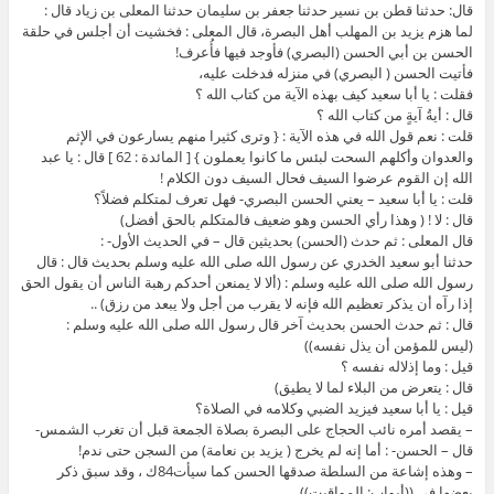
قال: حدثنا قطن بن نسير حدثنا جعفر بن سليمان حدثنا المعلى بن زياد قال :
لما هزم يزيد بن المهلب أهل البصرة، قال المعلى : فخشيت أن أجلس في حلقة
الحسن بن أبي الحسن (البصري) فأوجد فيها فأُعرف!
فأتيت الحسن ( البصري) في منزله فدخلت عليه،
فقلت : يا أبا سعيد كيف بهذه الآية من كتاب الله ؟
قال : أيةُ آيةٍ من كتاب الله ؟
قلت : نعم قول الله في هذه الآية : { وترى كثيرا منهم يسارعون في الإثم
والعدوان وأكلهم السحت لبئس ما كانوا يعملون } [ المائدة : 62 ] قال : يا عبد
الله إن القوم عرضوا السيف فحال السيف دون الكلام !
قلت : يا أبا سعيد – يعني الحسن البصري- فهل تعرف لمتكلم فضلاً؟
قال : لا ! ( وهذا رأي الحسن وهو ضعيف فالمتكلم بالحق أفضل)
قال المعلى : ثم حدث (الحسن) بحديثين قال – في الحديث الأول- :
حدثنا أبو سعيد الخدري عن رسول الله صلى الله عليه وسلم بحديث قال : قال
رسول الله صلى الله عليه وسلم : (ألا لا يمنعن أحدكم رهبة الناس أن يقول الحق
إذا رآه أن يذكر تعظيم الله فإنه لا يقرب من أجل ولا يبعد من رزق) ..
قال : ثم حدث الحسن بحديث آخر قال رسول الله صلى الله عليه وسلم :
(ليس للمؤمن أن يذل نفسه))
قيل : وما إذلاله نفسه ؟
قال : يتعرض من البلاء لما لا يطيق)
قيل : يا أبا سعيد فيزيد الضبي وكلامه في الصلاة؟
– يقصد أمره نائب الحجاج على البصرة بصلاة الجمعة قبل أن تغرب الشمس-
قال – الحسن- : أما إنه لم يخرج ( يزيد بن نعامة) من السجن حتى ندم!
– وهذه إشاعة من السلطة صدقها الحسن كما سيأت84ك ، وقد سبق ذكر
بعضها في ((أبواب: المواقيت)) .