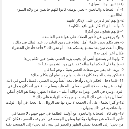
(فقد تبين بهذا السياق :
1- أن الصحابة والتابعين – يعني يومئذ- كانوا كلهم خائفين من ولاة السوء
الظالمين،
2- وإنهم غير قادرين على الإنكار عليهم،
3- وأنه – أي الإنكار- غير نافع بالكلية ؛
4- فإنهم يقتلون من أنكر!!
5- ولا يرجعون عن تأخير الصلاة على عوائدهم الفاسدة
6- وقد تكلم بعض علماء أهل الشام في زمن الوليد بن عبد الملك في ذلك ،
وقال : أبعث نبيٌ بعد محمدٍ يعلمكم هذا – أو نحو ذلك ؟ فأخذ فأدخل الخضراء
فكان آخر العهد به !!
7- ولهذا لم يستطع أنس أن يجيب يزيد الضبي بشئ حين تكلم يزيد!
8- وإنما قال للحكم لما سأله : قد بقي من الشمس بقيةٌ -!!
9- يريد : قد بقي من ميقات العصر بقيةٌ -، وهو كما قال-
10-لكن وقت الجمعة كان قد فات ، ولم يستطع أن يتكلم بذلك!
11- فلما دخل الحكم داره ، وأدخل معه أنساً ويزيد الضبي ، فسئل أنس في ذلك
الوقت عن وقت صلاة النبي – صلى الله عليه وسلم – ، فأخبر أنه كان يعجل في
البرد ، ويبرد في الحر ، ومراده -والله أعلم – : صلاة الظهر ، وهذا هو الذي أمكن
أنسا أن يقوله في ذلك الوقت ، ولم يمكنه الزيادة على ذلك !!
12-وأكثر العلماء على أن الجمعة لا يبرد بها بعد الزوال ، بل تعجل في أول الوقت
، وللشافعية في ذلك وجهان .
13- وقد كان الصحابة والتابعون مع أولئك الظلمة في جهدٍ جهيدٍ ، لا سيما في
تأخير الصلاة عن ميقاتها ، وكانوا يصلون الجمعة في أخر وقت العصر ، فكان أكثر
من يجيء إلى الجمعة يصلي الظهر والعصر في بيته ، ثم يجيء إلى المسجد تقية