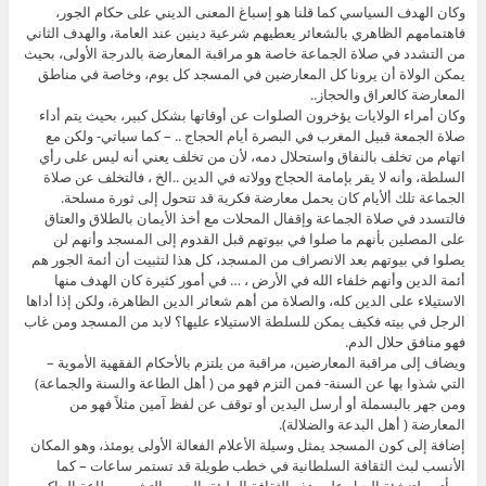
وكان الهدف السياسي كما قلنا هو إسباغ المعنى الديني على حكام الجور،
فاهتمامهم الظاهري بالشعائر يعطيهم شرعية دينين عند العامة، والهدف الثاني
من التشدد في صلاة الجماعة خاصة هو مراقبة المعارضة بالدرجة الأولى، بحيث
يمكن الولاة أن يرونا كل المعارضين في المسجد كل يوم، وخاصة في مناطق
المعارضة كالعراق والحجاز..
وكان أمراء الولايات يؤخرون الصلوات عن أوقاتها بشكل كبير، بحيث يتم أداء
صلاة الجمعة قبيل المغرب في البصرة أيام الحجاج .. – كما سياتي- ولكن مع
اتهام من تخلف بالنفاق واستحلال دمه، لأن من تخلف يعني أنه ليس على رأي
السلطة، وأنه لا يقر بإمامة الحجاج وولاته في الدين ..الخ ، فالتخلف عن صلاة
الجماعة تلك ألأيام كان يحمل معارضة فكرية قد تتحول إلى ثورة مسلحة.
فالتسدد في صلاة الجماعة وإقفال المحلات مع أخذ الأيمان بالطلاق والعتاق
على المصلين بأنهم ما صلوا في بيوتهم قبل القدوم إلى المسجد وأنهم لن
يصلوا في بيوتهم بعد الانصراف من المسجد، كل هذا لتثبيت أن أئمة الجور هم
أئمة الدين وأنهم خلفاء الله في الأرض ، … في أمور كثيرة كان الهدف منها
الاستيلاء على الدين كله، والصلاة من أهم شعائر الدين الظاهرة، ولكن إذا أداها
الرجل في بيته فكيف يمكن للسلطة الاستيلاء عليها؟ لابد من المسجد ومن غاب
فهو منافق حلال الدم.
ويضاف إلى مراقبة المعارضين، مراقبة من يلتزم بالأحكام الفقهية الأموية –
التي شذوا بها عن السنة- فمن التزم فهو من ( أهل الطاعة والسنة والجماعة)
ومن جهر بالبسملة أو أرسل اليدين أو توقف عن لفظ آمين مثلاً فهو من
المعارضة ( أهل البدعة والضلالة).
إضافة إلى كون المسجد يمثل وسيلة الأعلام الفعالة الأولى يومئذ، وهو المكان
الأنسب لبث الثقافة السلطانية في خطب طويلة قد تستمر ساعات – كما
سيأتي- لتنشئة الجيل على هذه الثقافة المليئة بالجبر والتشبيه وطاعة الحاكم