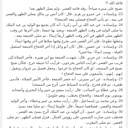
قاتله الله ؟!
يصيح على منبره صياحاً ، وقد فاتته العصر ، ولم يصل الظهر بعد!
23- وبإسناده : عن عمرو بن هرم ، قال : كان أنس بن مالكٍ يصلي الظهر والعصر
في بيته ، ثم يأتي الحجاج فيصلي معه الجمعة!!!
24- وبإسناده : عن عبد الله بن أبي زكريا ، أنه كان يجمع مع الوليد بن عبد الملك
ما صلى الوليد في وقت الظهر الجمعة ، ويعتد بها جمعةً ، فإن أخرها عن وقت
الظهر صلى الظهر في آخر وقت الظهر أربعاً إيماءً ، ثم صلى الجمعة معه ،
وجعلها تطوعا ، فإن أخر العصر حتى يخرج وقتها صلاها في آخر وقتها ايماءً .
25- وبإسناده : عن حصينٍ ، قال : كان أبو وائل إذا أخر الحجاج الجمعة استقبل
القبلة ، يومئ ايماءً : يتناعس!!
26- وبإسناده : عن جريرٍ ، قال : شهدت الجمعة مع ابن هبيرة ، فأخر الصلاة إلى
قريب من العصر ، فرأيت الناس يخرجون ، فرأيت أبا حنيفة خرج ، فكأن شيخ
يصيح في المسجد : لو كان الحجاج ما خرجوا ، وجعل فضيل بن غزوان ويقول :
إنهم ، إنهم..- يتأسفون على سنة الحجاج !-
27- وبإسناده : عن ابن سيرين ، أنه حضر الجمعة ، فأخر الأمير الصلاة ، فأدمى
ظفره ، ثم قام فخرج ، وأخذته السياط حتى خَّرج من المسجد!
28- وعن عطاءٍ بن السائب : قال : رأيت سعيدٍ بن جبير وأبا البختري وأصحابه
يومئون يوم الجمعة ، والحجاج يخطب ، وهم جلوسٌ !
29- وعن محمد بن إسماعيل ، قال : رأيت سعيد بن جبير وعطاء ، وأخر الوليد
الجمعة والعصر ، فصلاهما جميعاً ، قال : فأومئا إيماءً ، ثم صليا معه بمنىً .
30- وبإسناده : عن حميدٍ ، أن الوليد بن عبد الملك خَّرج بمنىً بعد العصر ،
فخطب حتى صارت الشمس على رؤوس الجبال ، فنزل فصلى الظهر ، ثم صلى
العصر ، ثم صلى المغرب .
31- وروى بإسنادٍ له : عن سالم ، أنه ذكر أن الوليد قدم عليهم المدينة ، فما زال