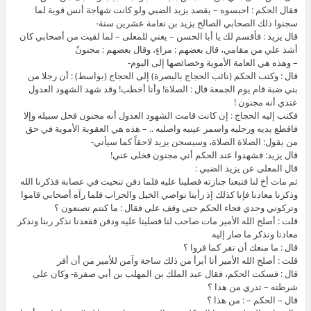
فقال الحكم : احبسوه – يقصد يزيد الضبي ولو كانت شهاجة أنس قوية لما
سجنوا ذلك الصحابي الصالح يزيد بن نعامة عشرين سنة-
قال يزيد : فأقسم لك يا أبا الحسن – يعني للمعلى – لما لقيت من أصحابي كان
أشد علي من مقامي، قال بعضهم : مراءٍ، وقال بعضهم : مجنونٌ
– وهذه هي العامة الأموية وخصائصها إلى اليوم-
قال : وكتب الحكم (نائب الحجاج بالبصرة) إلى الحجاج (بواسط) : أن رجلا من
بني ضبة قام يوم الجمعة قال : الصلاة! وأنا أخطب! وقد شهد الشهود العدول
عندي أنه مجنون !
فكتب إليه الحجاج : إن كانت قامت الشهود العدول أنه مجنون فخل سبيله وإلا
فاقطع يديه ورجليه واسمر عينيه واصلبه .. – هذه هي العقوبة الأموية في حق
من يقول: الصلاة الصلاة، وسيسجن يزيد لاحقاً كما سيأتي-
قال يزيد: فشهدوا عند الحكم أني مجنون فخلى عني!
قال المعلى عن يزيد الضبي :
ثم مات أخ لنا فتبعنا جنازته فصلينا عليه فلما دفن تنحيت في عصابة فذكرنا الله
وذكرنا معادنا فإنا كذلك إذ رأينا نواصي الخيل والحراب فلما رآه أصحابي قاموا
وتركوني وحدي فجاء الحكم حتى وقف علي فقال : ما كنتم تصنعون ؟
قلت : أصلح الله الأمير مات صاحب لنا فصلينا عليه ودفن فقعدنا نذكر ربنا ونذكر
معادنا ونذكر ما صار إليه
قال : ما منعك أن تفر كما فروا ؟
قلت : أصلح الله الأمير أنا أبرأ من ذلك ساحة وآمن للأمير من أن أفر
قال : فسكت الحكم، فقال عبد الملك بن المهلب بن أبي صفرة- وكان على
شرطته – تدري من هذا ؟
قال – الحكم – : من هذا ؟