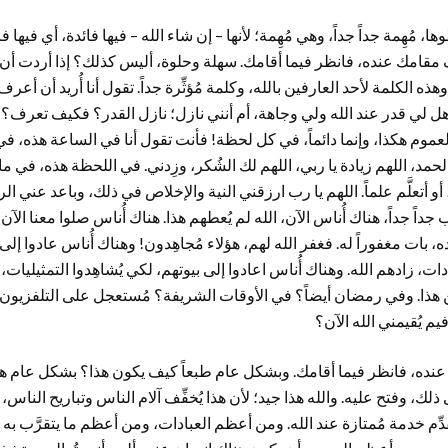
 مُهِمة جداً جداً، وهي مُهِمة؛ لأنها – إن شاء الله – فيها فائدة، أي فيها ف
رف مقامك عنده، فانظر فيما أقامك. سهلة وحلوة، أليس كذلك؟ إذا أردت أ
وهذه الكلمة لأحد العارفين بالله، وكلمة مُؤثِّرة جداً. تقول أنا أُريد أن أع
ني؟ هل لي قدر عند الله ولي وجاهة، أم أنني نازل؛ نازل القدر؟ فكيف تعرف؟
وم هكذا، وإنما دائماً، في كل لحظة! فأنت تقول أنا في الساعة هذه، في 
الحمد، اللهم زيادة يا ربي، اللهم لك الشُكر، وزِدني. في اللحظة هذه، في م
، أو أتعلَّم علماً. اللهم يا رب ارزقني النية والإخلاص في ذلك، وباعد عني الري
داً جداً، هناك أُناس الآن، الله لم يُعطهم هذا. هناك أُناس صلوا معنا الآن 
يده، بات مغفوراً له. فغفر الله لهم، هؤلاء مُجاهِدون! وهناك أُناس عادوا إل
ادات، زادهم الله. وهناك أُناس اعادوا إلى بيوتهم، لكي يُشاهِدوا التمثيل
 يُقيمني الله الآن؟
نده، فانظر فيما أقامك. وبشكل عام طبعاً كيف يكون هذا؟ بشكل عام هنا
ى ذلك، وفتح عليه. والله هذا جيد؛ لأن هذا يُخفِّف آلام الناس وتباريح النا
م خدمة مُمتازة عند الله. ومن أعظم العبادات، ومن أعظم ما يتقرَّب به الم