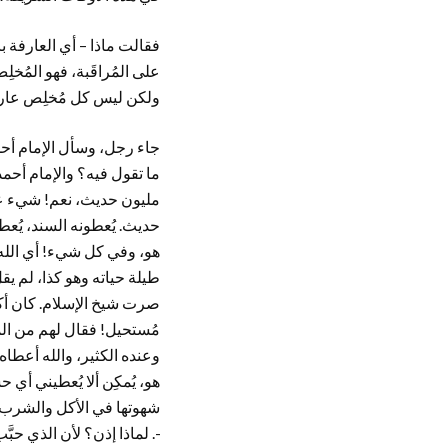
فقالت ماذا – أي العارفة با
على المُراقَبة، فهو المُ
ولكن ليس كل مُخلِص عارفا
جاء رجل، وسأل الإمام أحمد 
ما تقول فيه؟ والإمام أحمد ل
مليون حديث، نعم! شيء عج
هو، وفي كل شيء! أي الله ف
طيلة حياته وهو كذا، لم يقل ف
صرت شيخ الإسلام. كان أك
مُستحيل! فقال لهم من المح
وعنده الكثير، والله أعطاه 
هو، يُمكِن ألا يُعطيني أي ح
شهوتها في الأكل والشرب وا
-. لماذا إذن؟ لأن الذي حبَّ