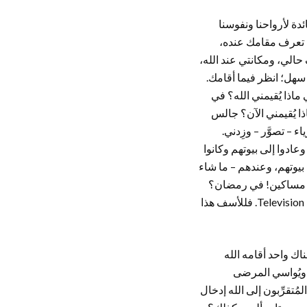
ائدة لأرواحنا ونفوسنا
ن تعرف مقامك عنده،
رف حالي، ومكانتي عند الله،
 سهل؛ انظر فيما أقامك.
ماذا يُقيمني الله؟ في
اذا يُقيمني الآن؟ جالس
اء – تصوَّر – وزِدني.
وعادوا إلى بيوتهم وكانوا
ى بيوتهم، وعندهم – ما شاء
يات، مساكين! في رمضان؟
في غير رمضان، قلنا يُمكِن هذا. وفي رمضان أيضاً؟ في الأوقات الشريفة؟ مُستعجل على التلفزيون Television. فللأسف هذا
ك واحد أقامه الله
س، ويُواسي المرضى
ُتقرِّبون إلى الله إدخال