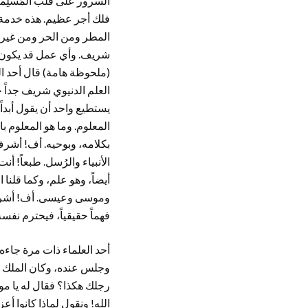
السرور على قلب المُسلِمي
فلك أجر عظيم. هذه خدمة 
المطر ومن الحر ومن غير ذل
شريف. وأي عمل قد يكون شر
(ملحوظة هامة) قال أحد الح
العلم الدنيوي شريف جداً 
يستطيع واحد أن يقول أبدا
المعلوم. وما هو المعلوم با
بكلامه، وبوحيه. أف! أشرف 
أيضاً، وهو علم، وكما قلنا
وموسى وعيسى. أف! أشرف 
فهماً حقيقياً، فيحترم نفسه و
أحد العلماء ذات مرة جاءه ا
وجلس عنده، وكان الملك تع
رجلك هكذا؟ فقال له يا مول
الله! ونقول لماذا كانوا أ