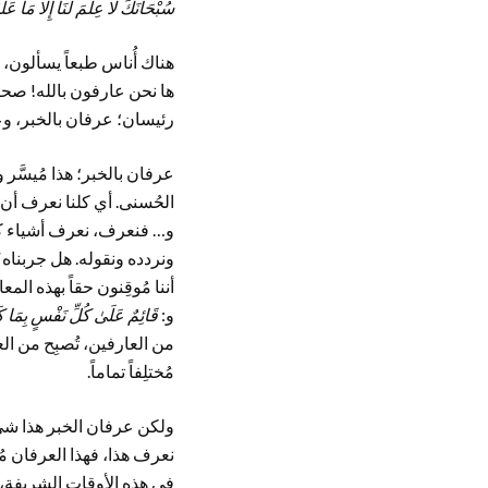
سُبْحَانَكَ لَا عِلْمَ لَنَا إِلَّا مَا عَلَ
هناك أُناس طبعاً يسألون،
ها نحن عارفون بالله! صحيح
رئيسان؛ عرفان بالخبر، وع
عرفان بالخبر؛ هذا مُيسَّر 
الحُسنى. أي كلنا نعرف أن ا
و… فنعرف، نعرف أشياء كث
ونردده ونقوله. هل جربناه؟
أننا مُوقِنون حقاً بهذه الم
و:
قَائِمٌ عَلَىٰ كُلِّ نَفْسٍ بِمَا 
من العارفين، تُصبِح من ال
مُختلِفاً تماماً.
ولكن عرفان الخبر هذا شيء س
نعرف هذا، فهذا العرفان مُي
في هذه الأوقات الشريفة، ا