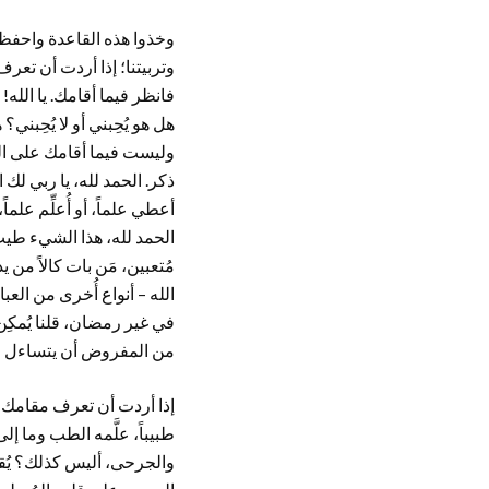
وخذوا هذه القاعدة واحفظوها،
وتربيتنا؛ إذا أردت أن تع
فانظر فيما أقامك. يا الله! 
هل هو يُحِبني أو لا يُحِب
وليست فيما أقامك على العم
ذكر. الحمد لله، يا ربي لك 
أعطي علماً، أو أُعلِّم علماً
الحمد لله، هذا الشيء طيب ج
مُتعبين، مَن بات كالاً من 
الله – أنواع أُخرى من العب
من المفروض أن يتساءل فيم
إذا أردت أن تعرف مقامك ع
طبيباً، علَّمه الطب وما إل
والجرحى، أليس كذلك؟ يُقدِّ