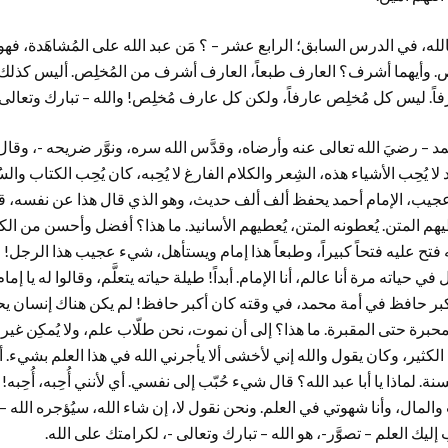
لله، في الدرس السابق؛ الرابع عشر – ؟ مَن عبد الله على المُشاهَدة، فهو 
خلِص. وأيهما أشرف؟ العارف طبعاً، العارف أشرف من المُخلِص. أليس كذ
ً. ليس كل مُخلِص عارفاً، ولكن كل عارف مُخلِص! والله – تبارك وتعالى 
– رضيَ الله تعالى عنه وأرضاه، وقدَّس الله سره، ونوَّر ضريحه -، وقال له 
ا يُحِب الأشياء هذه، الشِعر والكلام الفارغ لا يُحِبه، كان يُحِب الكتاب وا
يب، الإمام أحمد يحفظ ألف ألف حديث، وهو الذي قال هذا عن نفسه، قا
تح عليه فتحاً كبيراً، وطبعاً هذا إمام ويستأهل، شيء عجيب هذا الرجل! و
ي حياته مرة أنا عالم، أنا الإمام. أبداً! طيلة حياته يتعلَّم، وقالوا له يا إ
بر حافظ في أمة محمد، في وقته كان أكبر حافظ! لم يكن هناك إنسان 
برة حتى المقبرة. ما هذا؟ إلى أن نموت، نحن طلّاب علم، ولا يُمكِن غير ه
الكثير، وكان يقول والله إني لأخشى ألا يأجرني الله في هذا العلم بشيء. أ
سنة. لماذا يا أبا عبد الله؟ قال شيء حُبّب إلى نفسي. أي لأنني أُحِبه، أُحِ
لمال، وأنا شهوتي في العلم. ونحن نقول لا، إن شاء الله، سيُؤجره الله – 
ب إليك العلم – تصوَّر-، هو الله – تبارك وتعالى -، لكرامتك على الله.