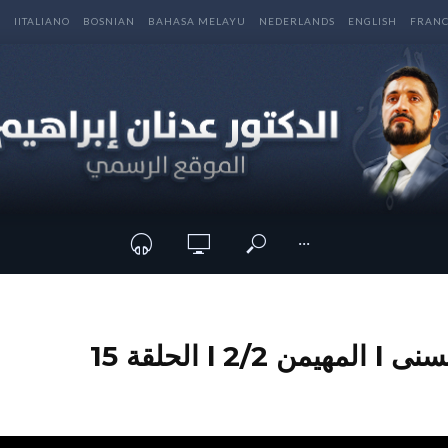
E
IITALIANO
BOSNIAN
BAHASA MELAYU
NEDERLANDS
ENGLISH
FRANC
···
 l الحلقة 15