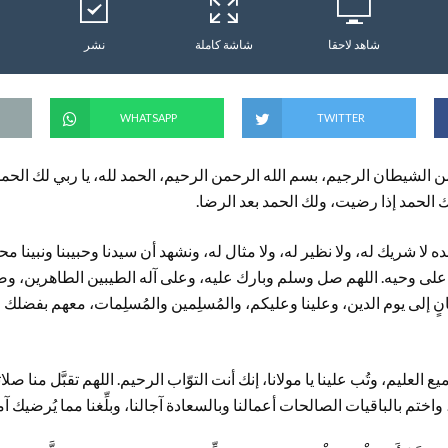
شاهد لاحقا
شاشة كاملة
نشر
WHATSAPP
TWITTER
 الشيطان الرجيم، بسم الله الرحمن الرحيم، الحمد لله، يا ربي لك الحمد، حمد
 الحمد إذا رضيت، ولك الحمد بعد الرضا.
حده لا شريك له، ولا نظير له، ولا مثال له، ونشهد أن سيدنا وحبيبنا ونبينا مح
لى وحيه. اللهم صل وسلم وبارك عليه، وعلى آله الطيبين الطاهرين، وصحا
سانٍ إلى يوم الدين، وعلينا وعليكم، والمُسلِمين والمُسلِمات، معهم بفضلك
ميع العليم، وتُب علينا يا مولانا، إنك أنت التوّاب الرحيم. اللهم تقبَّل منا صلا
اختم بالباقيات الصالحات أعمالنا وبالسعادة آجالنا، وبلِّغنا مما يُرضيك آما