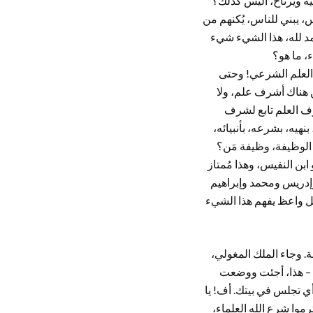
يه ويرتاح، أليس كذلك؟
 يبني للناس، يُكنهم من
حمد لله، هذا الشيء شيء
، ما هو؟
، العلم الشرعي! وحتى
ن هناك أشرف علم، ولا
رف العلم تابع لشرف
بنهيه، بشرعه، بأنبيائه،
 الوظيفة، وظيفة مَن؟
فة أبُقراط Hippocrates أو جالينوس Galenus أو الرازي أو ابن النفيس، وهذا مُمتاز
 وإدريس ومحمد وإبراهيم
 واعظ يفهم هذا الشيء
مة. وجاء الملك المغولي،
ه – هذا، أجئت ووضعت
أي تجلس في بيتك. أف! يا
رموا شرع الله العلماء،