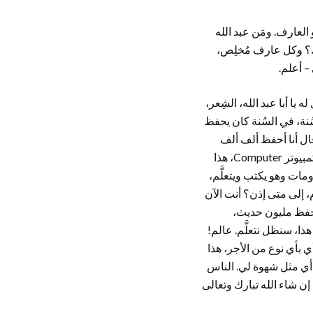
العارف. ومَن عبد الله
لك؟ وكل عارف مُخلِص،
– أعلم.
يا أبا عبد الله، الشِعر،
لسُنة، في السُنة كان يحفظ
ل أنا أحفظ ألف ألف
حديث. يُعطونه السند، يُعطيهم المتن. يُعطونه المتن، يُعطيهم الأسانيد. ما هذا؟ أفضل وأحسن من الكمبيوتر Computer، هذا
مات وهو يكتب ويتعلَّم،
مام، إلى متى إذن؟ أنت الآن
يحفظ مليون حديث،
ذا، سنظل نتعلَّم. عالم!
ي بأي نوع من الأجر، هذا
به! أي مثل شهوة لي. الناس
إن شاء الله تبارك وتعالى