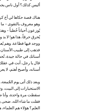
أليس كذلك؟ أول ناس يجب أن 
هناك قصة حكاها لي أخ كر
وهو معروف بالتقوى – ما شا
يُوزعون أحياناً خُطباً – وه
يُحرق حرقاً، هذا هو! لا بد 
ووجد فيها فظاعة. وهم يُع
فذهب إلى طبيب الأسنان، وقا
أسنانك في حالة جيدة، تُحسَد 
قال يا رجل، أنت في عقلك؟ أ
أسنانه، وأصبح أهتم، لا يعرف 
وبعد ذلك أتى يوم الجُمعة
الاستخبارات إلى البيت، وقال
سقطت مرة واحدة، وأنا ضعي
فقلت ما شاء الله، ضحى بشي
العلم؟ هؤلاء هم العلماء، ه