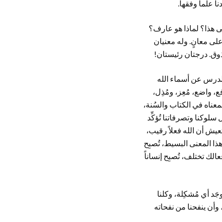
نا علماً وفقهاً.
نى هذا؟ لماذا هو عارف؟
لى معانٍ. وله معنيان
ذوق. درجتان رئيستان!
ي الدرس عن أسماء الله
، واضع، مُعِز، ومُذِل،
ناه في الكتاب والسُنة،
وكنا وتصرفاتنا تُؤكِّد
تعيش أن الله فعلاً رقيب،
هذا المعنى البسيط، تُصبِح
لك تختلف، تُصبِح إنساناً
َد أي مُشكِلة، وكلنا
 وأن ينفحنا من نفحاته