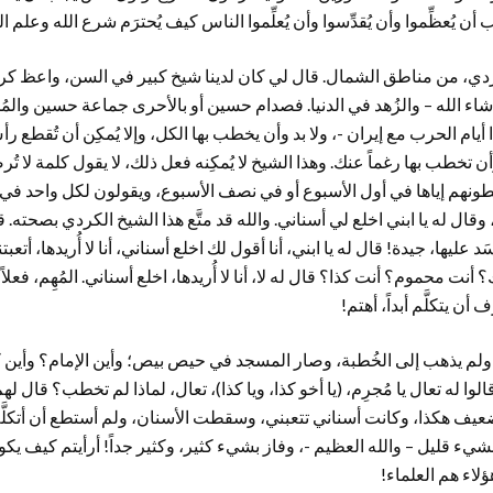
يُعظِّموا وأن يُقدِّسوا وأن يُعلِّموا الناس كيف يُحترَم شرع الله وعلم ال
دي، من مناطق الشمال. قال لي كان لدينا شيخ كبير في السن، واعظ 
ء الله – والزُهد في الدنيا. فصدام حسين أو بالأحرى جماعة حسين والمُخا
ذا أيام الحرب مع إيران -، ولا بد وأن يخطب بها الكل، وإلا يُمكِن أن تُقطع ر
وأن تخطب بها رغماً عنك. وهذا الشيخ لا يُمكِنه فعل ذلك، لا يقول كلمة لا تُر
طونهم إياها في أول الأسبوع أو في نصف الأسبوع، ويقولون لكل واحد في 
ل له يا ابني اخلع لي أسناني. والله قد متَّع هذا الشيخ الكردي بصحته. قا
عليها، جيدة! قال له يا ابني، أنا أقول لك اخلع أسناني، أنا لا أُريدها، أتعبتن
نت محموم؟ أنت كذا؟ قال له لا، أنا لا أُريدها، اخلع أسناني. المُهِم، فعلا
أن يتكلَّم أبداً، أهتم!
، ولم يذهب إلى الخُطبة، وصار المسجد في حيص بيص؛ وأين الإمام؟ وأين 
وا له تعال يا مُجرِم، (يا أخو كذا، ويا كذا)، تعال، لماذا لم تخطب؟ قال لهم 
ف هكذا، وكانت أسناني تتعبني، وسقطت الأسنان، ولم أستطع أن أتكلَّم
ء قليل – والله العظيم -، وفاز بشيء كثير، وكثير جداً! أرأيتم كيف يكو
ؤلاء هم العلماء!