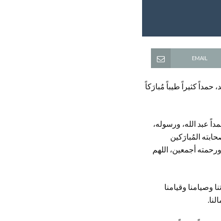
EMAIL
اً كثيراً طيباً مُبارَكاً
مداً عبد الله، ورسوله،
بته المُبارَكين
 ورحمته أجمعين، اللهم
تنا وصيامنا وقيامنا
لنا.