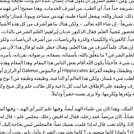
ن. ومن أعظم السرور أن يكون هناك إنسان عنده ألم وأنت تُعالِجه وتشف
شريفة جداً جداً، أي الطب، من أشرف الخدمات، وهذا صحيح! آخر مُهندس،
ك، مُمتاز والله، ويفعل أشياء طيبة، يُهندس مساجد وبيوتاً، مُمتاز! وال
يفاً – إن شاء الله تعالى -، ولكن هناك ما هو أشرف من كل هذه الأشياء
ضور مُجيباً: العلم. فقال الدكتور عدنان إبراهيم: العلم الشرعي بالذات
جداً، كالفيزياء والكيمياء والذرة والرياضيات، من أشرف الرياضيات، ولك
ً إن هناك علماً أشرف من هذا العلم، وهناك خطر عليه لو قال هذا؛ لأن ش
لعلم الشرعي؟ ما يتعلَّق بالله، بأسمائه، بصفاته، برضوانه، بقربانه، بأمره، 
شيء، فأحياناً يكون الله أقام بعض الناس هذا المقام. وهذا المقام وهذه
الأنبياء والرُسل. طبعاً! أنت وظيفتك وظي
 الطب شيء مُمتاز، ولكن هذا العالم أو الداعية، وظيفته وظيفة مَن؟ نوح
وظيفة على الإطلاق. فيا ليت كل داعية وكل طالب علم وكل شيخ وكل
يُعزها ويُكرِمها، ولا يرى نفسه حقيراً وذليلاً.
لملك، وهذا كان من علماء الهند أيضاً، وفيها علم كثير أي الهند – وفيها أئ
باناً، كان مريضاً، فمد رجله، فقال له اقبض رجلك. مجلس علم – قال ل
انا، والله تعب. قال له إذا علمت نفسك تعباً، فالمجلس ليس بحاجة إليك. 
عزاء؟ ولماذا كانوا منصورين؟ كانوا يحترمون الشرع. وأول ناس يجب أن يحت