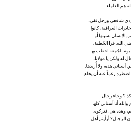
له هم العلماء.
كردي شافعي ورجل تقي،
بَرات العراقية، كانوا
أس الإنسان بسببها أو
ضي الله. قرأ الخُطبة،
يوم الجُمعة اخطب بها.
ل له ولكن يا مولانا،
ي أسناني هذه، ولا أُريدها.
ً اضطره رغماً عنه أن يخلع
كذا؟ وجاء رجال
والله أنا أسناني كلها
، وهذه هي. فتركوه.
ن الرجال؟ أرأيتم أهل