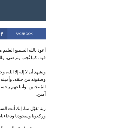
FACEBOOK
أعوذ بالله السميع العليم من
فيه، كما تُحِب وترضى، ولك
ونشهد أن لا إله إلا الله، و
وصفوته من خلقه، وأمينه ع
المُنتجَبين، وأتباعهم بإح
آمين.
ربنا تقبَّل منا، إنك أنت الس
وركعونا وسجودنا ودعاءنا، و