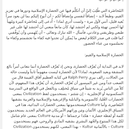
المُحاضَرة التي طُلِبَ إليّ أن أتكلَّم فيها عن الحضارة الإسلامية ودورها في تعزيز
القيم، وطبعاً لابد – إنصافاً لنفسي وإنصافاً لكم – أن أبوح إليكم بما لن يعود سراً
بُعيد قليل، أنني لأول مرة – ولست أدري لماذا – أُدعى إلى مُحاضَرة كبيرة ومُهيأ
لها أحسن تهيئة ولكني لم أحتشد لها، كأن مانعاً منعني أن أحتشد لها على غير
طبعي وطريقتي وعادتي، فأسأل – الله تبارك وتعالى – أن يُلهِمني وأن يُوفِّقني
كما قلت في صدر الكلام لبعض ما يُمكِن أن تجدوا فيه كفاء ما تجشمتم وكفاء ما
تحملتموه من عناء الحضور.
الحضارة الإسلامية والقيم:
لابد في البداية أن نُعرِّف الحضارة، ونحن إذ نُعرِّف الحضارة أنما نتعانى أمراً بالغ
المشقة وبعيد الصعوبة، لماذا؟ لأن الحضارة ليست مفهوماً ثابتاً وليست حالة
من الحالات، رالف بيري Ralph Perry في كتابه العظيم آفاق القيمة قال من
الصعب جداً ومن غير الميسور أن تُعرَّف الحضارة، أن يُعرَّف هذا المفهوم، لأن
كلاً من الناس يُريد به شيئاً في سياق مُختلِف، وبالفعل في الواقع في المدرسة
السكسونية أو الإنجليزية – إن شئتم – يستخدمون لفظ Civilization بمعنى
الحضارات العُليا، كالسومرية والبابلية والإغريقية والإسلامية والغربية بشقيها
المُعاصِرة، وأما Culture فيستخدمونها بمعنى الحضارات البدائية، هذا في
السياق الإنجليزي، الألمان ومَن ورائهم الأمريكان في العالم الجديد يستخدمون
كلمة أو لفظة حضارة – هكذا ترجمناها – أو مدنية Culture بمعنى عام شامل
لكل هذا المنتوج والجُهد البشري بشقيه المادي والروحي، فهم يستخدمون
Culture – بالألمانية Kultur – بهذا المعنى، لكنهم يستخدمون Civilization