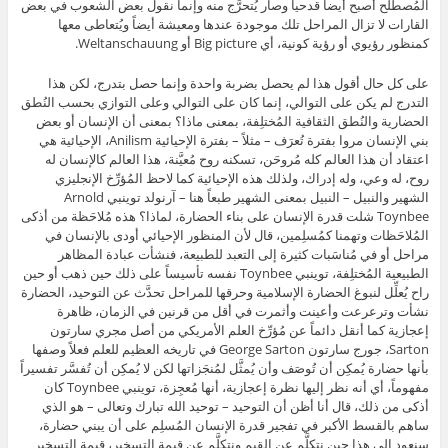
المُصطلَح أصبح أيضاً قدحياً وصار يُتحرَّج منه وإنما نقول بعض الشعوب في بعض
القارات لا تزال المراحل تلك موجودة عندها ومعيشة أيضاً ويُتعاطى معها
كمنظور رؤيوي أو رؤية كونية، أي Big picture أو Weltanschauung.
على كل حال أقول هذا لم يحصل بضربة واحدة وإنما حصل بتدرج، لكن هذا
التدرج لم يكن على التوالي، إنما كان على التوالي وعلى التوازي بحسب النُطق
الحضارية والنُطق الثقافية المُختلِفة، بمعنى ماذا؟ بمعنى أن الإنسان أو بعض
بني الإنسان مروا بفترة تُعرَف – مثلاً – بفترة الإحيائية Anilism، الإحيائية هي
اعتقاد أن هذا العالم كله مُروحَن، تسكنه روح مُعيَّنة، هذا العالم كالإنسان له
روح، له وعي، وله إدراك، ولذلك هذه الإحيائية كما لاحظ المُؤرِّخ الإنجليزي
الشهير والنبيل – النبيل بمعنى الشهير طبعاً هنا – آرنولد توينبي Arnold
Toynbee شلت قدرة الإنسان على بناء الحضارة، لماذا؟ هذه مُلاحَظة من أذكى
المُلاحَظات وتهمنا كمُسلِمين، قال لأن المنظور الإحيائي أودى بالإنسان في
مراحل أو في مُناسَبات كثيرة إلى التعبد للطبيعة، فنشأت عبادة المظاهر
الطبيعية المُختلِفة، توينبي Toynbee نفسه تأسيساً على ذلك حين ذهب أو حين
راح يُعلِّل لنبوغ الحضارة الإسلامية وحرقها للمراحل تحدَّث عن التوحيد، الحضارة
نشأت وترعرعت وأعينت وأثمرت في أقل من قرنين في الزمان، ظاهرة
إعجازية كما أنقل دائماً عن مُؤرِّخ العلم الأمريكي من أصل مجري سارتون
Sarton، جورج سارتون George Sarton في تاريخه العظيم للعلم فعلاً وصفها
بأنها حضارة يُمكِن أن تُوصَف وأن يُمثَّل لمُنجَزاتها لكن لا يُمكِن أن تُفسَّر تفسيراً
مفهوماً، أي أنه نظر إليها نظرة إعجازية، أنها مُعجِزة، توينبي Toynbee كان
أذكى من ذلك، قال أنا أظن أن التوحيد – توحيد الله تبارك وتعالى – هو الذي
ساهم بالقسط الأكبر في تفجير قدرة الإنسان المُسلِم على أن يبني حضارة،
سنعود إلى هذا حين نتكلَّم عن القيم ونتكلَّم عن قيمة التسخير، قيمة التسخير