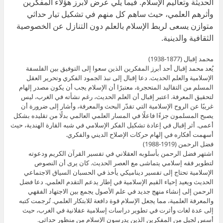
الحديثة وتعاليم الإسلام. فيما يلي عرض لأبرز هؤلاء المفكرين
وأثرهم العلمي، حيث ساهم كل منهم في تشكيل تيار حداثي
متوازن يسعى لربط الإسلام بالعلم دون التنازل عن الخصوصية
الثقافية والدينية.
محمد إقبال (1877-1938)
يُعد محمد إقبال أحد أبرز المفكرين الذين سعوا إلى التوفيق بين الفلسفة
الإسلامية والعلم الحديث. دعا إقبال إلى نبذ الجمود الفكري وتحرير العقل
المسلم من التقاليد المتحجرة، معتبرًا أن الإسلام يجب أن يكون مصدر إلهام
لتحقيق المعرفة. اعتبر إقبال أن العلم الحديث، رغم نشأته في الغرب، ليس
غريبًا عن الروح الإسلامية التي تقدّر البحث والمعرفة، وأشار إلى ضرورة أن
يصبح المسلمون جزءًا فاعلًا في المسار العلمي العالمي بدلًا من تقليده بشكل
أعمى. أثر إقبال في إعادة تشكيل الفكر الإسلامي في شبه القارة الهندية، حيث
أسهمت أفكاره في إلهام حركات الإصلاح الديني والفكري.
فضل الرحمن (1919-1988)
اشتهر فضل الرحمن بأسلوبه العقلاني في تفسير القرآن الكريم ودعوته
لتطوير فقه إسلامي يتماشى مع العصر الحديث. كان يرى أن النصوص
الإسلامية تحتاج إلى تفسير ديناميكي يأخذ في الحسبان السياق الاجتماعي
الحديث ويعيد إحياء القيم الإسلامية في إطار يدعم التقدم العلمي. دعا فضل
الرحمن إلى إنشاء منهج جديد في علم الأصول يجمع بين الاجتهاد الفقهي
والمعرفة العلمية، مما يجعل الإسلام قوة دافعة للابتكار العلمي. تُرجمت كتبه
إلى عدة لغات وأثرت في تطوير دراسات إسلامية عقلانية في الغرب، حيث
أسس لجيل من المفكرين الذين يدرسون الإسلام من منظور حداثي.