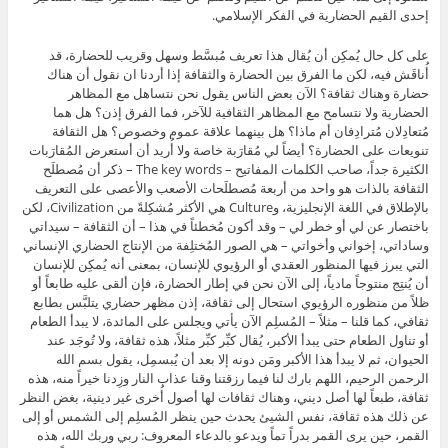
إحدى القيم الحضارية في الفكر الإسلامي.
على كل حال يُمكِن أن يُقال هذا تعريف مُبسَّط وسهل وقريب للحضارة، قد
أُناقَش فيه، لكن ما الفرق بين الحضارة والثقافة إذا أردنا ان نقول أن هناك
حضارة وهناك ثقافة؟ الآن بعض الناس يقول نحن نتساهل مع المظاهر
الحضارية ولا نتسامح مع المظاهر الثقافية للآخر، فما الفرق إذن؟ هل هما
مُتعادِلان مُترادِفان أم ماذا؟ هل بينهما علاقة عموم وخصوص؟ هل الثقافة
تنويعات على الحضارة؟ أيضاً لي مُقارَبة خاصة ولا أُريد أن أستعرض المُقارَبات
الكثيرة جداً، صاحب الكلمات المفاتيح – The key words – ذكر أن مُصطلَح
الثقافة بالذات هو واحد من أربعة مُصطلَحات الأصعب والأعصى على التعريف
بالإطلاق في اللغة الإنجليزية، وCulture هي الأكثر مُشكِلةً من Civilization، لكن
باختصار عن لي أو خطر لي – وقد أكون مُخطئاً في هذا – أن الثقافة – سيداتي
وساداتي، إخواني وأخواتي – هي الصور المُختلِفة من الإنتاج الحضاري الإنساني
التي يبرز فيها المنظور العقدي أو الرؤيوي للإنسان، بمعنى أنه يُمكِن للإنسان
أن يُنتِج منتوجاً مادياً، إلى الآن نحن في إطار الحضارة، فإن ألقى عليه طابعاً أو
ظلاً من منظوره الرؤيوي استحال إلى ثقافة، إذن مظهر حضاري يتلبَّس بطابع
ثقافي، كما قلنا – مثلاً – المُسلِم الآن يأتي ويجلس على المائدة، لا يبدأ الطعام
أو تناول الطعام حتى يبدأ الأكبر، يُقال كبِّر كبِّر مثلاً، هذه ثقافة، ولا تُوجَد عند
الحيوان، ثم لا يبدأ هذا الأكبر ومَن دونه إلا بعد أن يُبسمِل، يقول بسم الله
الرحمن الرحيم، اللهم بارك لنا فيما رزقتنا وقنا عذاب النار وزِدنا خيراً منه، هذه
ثقافة، طبعاً لها أصل ديني، وهناك ثقافات لها أصول أُخرى غير دينية، بغض النظر
عن ذلك هذه ثقافة، نفس الشيئ يحدث حين ينظر المُسلِم إلى الشمس أو إلى
القمر، حين يرى القمر بدراً تماً ويدعو بالدعاء المعروف: ربي وربك الله، هذه