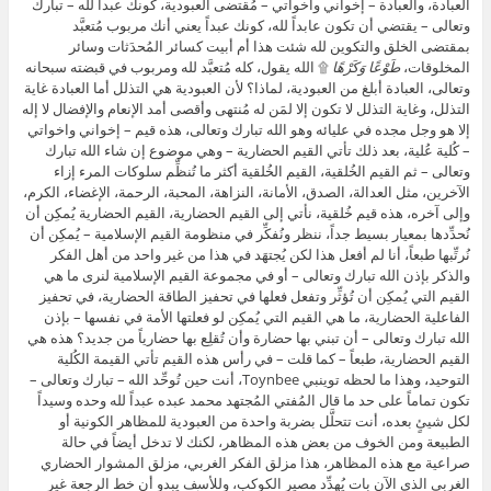
العبادة، والعبادة – إخواني وأخواتي – مُقتضى العبودية، كونك عبداً لله – تبارك
وتعالى – يقتضي أن تكون عابداً لله، كونك عبداً يعني أنك مربوب مُتعبَّد
بمقتضى الخلق والتكوين لله شئت هذا أم أبيت كسائر المُحدَثات وسائر
المخلوقات،
طَوْعًا وَكَرْهًا
۩ الله يقول، كله مُتعبَّد لله ومربوب في قبضته سبحانه
وتعالى، العبادة أبلغ من العبودية، لماذا؟ لأن العبودية هي التذلل أما العبادة غاية
التذلل، وغاية التذلل لا تكون إلا لمَن له مُنتهى وأقصى أمد الإنعام والإفضال لا إله
إلا هو وجل مجده في عليائه وهو الله تبارك وتعالى، هذه قيم – إخواني واخواتي
– كُلية عُلية، بعد ذلك تأتي القيم الحضارية – وهي موضوع إن شاء الله تبارك
وتعالى – ثم القيم الخُلقية، القيم الخُلقية أكثر ما تُنظِّم سلوكات المرء إزاء
الآخرين، مثل العدالة، الصدق، الأمانة، النزاهة، المحبة، الرحمة، الإغضاء، الكرم،
وإلى آخره، هذه قيم خُلقية، نأتي إلى القيم الحضارية، القيم الحضارية يُمكِن أن
نُحدِّدها بمعيار بسيط جداً، ننظر ونُفكِّر في منظومة القيم الإسلامية – يُمكِن أن
نُرتِّبها طبعاً، أنا لم أفعل هذا لكن يُجتهَد في هذا من غير واحد من أهل الفكر
والذكر بإذن الله تبارك وتعالى – أو في مجموعة القيم الإسلامية لنرى ما هي
القيم التي يُمكِن أن تُؤثِّر وتفعل فعلها في تحفيز الطاقة الحضارية، في تحفيز
الفاعلية الحضارية، ما هي القيم التي يُمكِن لو فعلتها الأمة في نفسها – بإذن
الله تبارك وتعالى – أن تبني بها حضارة وأن تُقلِع بها حضارياً من جديد؟ هذه هي
القيم الحضارية، طبعاً – كما قلت – في رأس هذه القيم تأتي القيمة الكُلية
التوحيد، وهذا ما لحظه توينبي Toynbee، أنت حين تُوحِّد الله – تبارك وتعالى –
تكون تماماً على حد ما قال المُفتي المُجتهد محمد عبده عبداً لله وحده وسيداً
لكل شيئٍ بعده، أنت تتحلَّل بضربة واحدة من العبودية للمظاهر الكونية أو
الطبيعة ومن الخوف من بعض هذه المظاهر، لكنك لا تدخل أيضاً في حالة
صراعية مع هذه المظاهر، هذا مزلق الفكر الغربي، مزلق المشوار الحضاري
الغربي الذي الآن بات يُهدِّد مصير الكوكب، وللأسف يبدو أن خط الرجعة غير