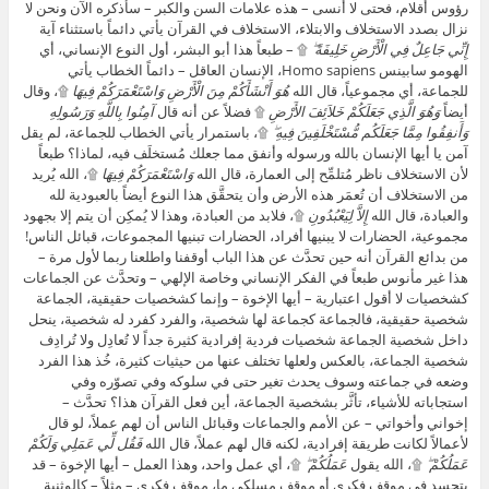
رؤوس أقلام، فحتى لا أنسى – هذه علامات السن والكبر – سأذكره الآن ونحن لا
نزال بصدد الاستخلاف والابتلاء، الاستخلاف في القرآن يأتي دائماً باستثناء آية
إِنِّي جَاعِلٌ فِي الْأَرْضِ خَلِيفَةً ۖ
۩ – طبعاً هذا أبو البشر، أول النوع الإنساني، أي
الهومو سابينس Homo sapiens، الإنسان العاقل – دائماً الخطاب يأتي
للجماعة، أي مجموعياً، قال الله
هُوَ أَنْشَأَكُمْ مِنَ الْأَرْضِ وَاسْتَعْمَرَكُمْ فِيهَا
۩، وقال
أيضاً
وَهُوَ الَّذِي جَعَلَكُمْ خَلاَئِفَ الأَرْضِ
۩ فضلاً عن أنه قال
آمِنُوا بِاللَّهِ وَرَسُولِهِ
وَأَنفِقُوا مِمَّا جَعَلَكُم مُّسْتَخْلَفِينَ فِيهِ ۖ
۩، باستمرار يأتي الخطاب للجماعة، لم يقل
آمن يا أيها الإنسان بالله ورسوله وأنفق مما جعلك مُستخلَف فيه، لماذا؟ طبعاً
لأن الاستخلاف ناظر مُتلمِّح إلى العمارة، قال الله
وَاسْتَعْمَرَكُمْ فِيهَا
۩، الله يُريد
من الاستخلاف أن تُعمَر هذه الأرض وأن يتحقَّق هذا النوع أيضاً بالعبودية لله
والعبادة، قال الله
إِلاَّ لِيَعْبُدُونِ
۩، فلابد من العبادة، وهذا لا يُمكِن أن يتم إلا بجهود
مجموعية، الحضارات لا يبنيها أفراد، الحضارات تبنيها المجموعات، قبائل الناس!
من بدائع القرآن أنه حين تحدَّث عن هذا الباب أوقفنا واطلعنا ربما لأول مرة –
هذا غير مأنوس طبعاً في الفكر الإنساني وخاصة الإلهي – وتحدَّث عن الجماعات
كشخصيات لا أقول اعتبارية – أيها الإخوة – وإنما كشخصيات حقيقية، الجماعة
شخصية حقيقية، فالجماعة كجماعة لها شخصية، والفرد كفرد له شخصية، ينحل
داخل شخصية الجماعة شخصيات فردية إفرادية كثيرة جداً لا تُعادِل ولا تُرادِف
شخصية الجماعة، بالعكس ولعلها تختلف عنها من حيثيات كثيرة، خُذ هذا الفرد
وضعه في جماعته وسوف يحدث تغير حتى في سلوكه وفي تصوّره وفي
استجاباته للأشياء، تأثَّر بشخصية الجماعة، أين فعل القرآن هذا؟ تحدَّث –
إخواني وأخواتي – عن الأمم والجماعات وقبائل الناس أن لهم عملاً، لو قال
لأعمالاً لكانت طريقة إفرادية، لكنه قال لهم عملاً، قال الله
فَقُل لِّي عَمَلِي وَلَكُمْ
عَمَلُكُمْ ۖ
۩، الله يقول
عَمَلُكُمْ ۖ
۩، أي عمل واحد، وهذا العمل – أيها الإخوة – قد
يتجسد في موقف فكري أو موقف مسلكي ما، موقف فكري – مثلاً – كالوثنية