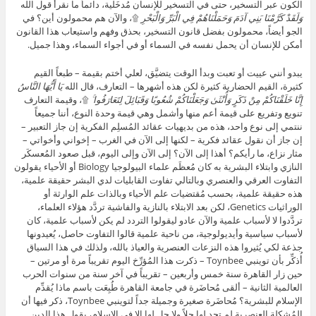
الكون عبر التسخير، حتى في التسخير للإنسان مُدخَلية، دائماً ما نقرأ قول الله
وَلَقَدْ كَرَّمْنَا بَنِي آدَمَ وَحَمَلْنَاهُمْ فِي الْبَرِّ وَالْبَحْرِ
۩، والآن هم محمولون أين؟ في
الجو أيضاً، محمولون بفضل قانون التسخير، بحذق وفهم واستيعاب هذا القانون
أمكن للإنسان أن يحمل نفسه في السماء أو في أجواء السماء، وهذا جميل.
يبدو أنني عييت أو تعبت وبدأ الوقت يتضيَّق، لعلي أختم بقيمة – طبعاً القيم
كثيرة، القيم الحضارية كثيرة لكن هذه أشهرها – التعارف، قال الله
يَا أَيُّهَا النَّاسُ
إِنَّا خَلَقْنَاكُمْ مِنْ ذَكَرٍ وَأُنْثَىٰ وَجَعَلْنَاكُمْ شُعُوبًا وَقَبَائِلَ لِتَعَارَفُوا ۚ
۩، وقيمة التعارف
تنويع وتفريع على قيمة أعم منها وأشمل وهي قيمة وحدة النوع، أننا جميعاً
ننتمي إلى نوع واحد، هذه من بديهيات عقائد المُسلِم الفكرية إن جاز التعبير –
إن جاز أن نقول عقائد فكرية – لكنها إلى الآن في الغرب – إخواني وأخواتي –
مثار نزاع، ما رأيكم؟ أهذا إلى الآن؟ إلى الآن وإلى اليوم، قبل صعود المُعسكَر
النازي وابتلاء البشرية به كان مُعظَم علماء البيولوجيا Biology أو الأحياء يقولون
التفاوت العرقي والعنصري وبالتالي تفاوت القابليات لدي البشر حقيقة علمية،
هذه حقيقة علمية، بحسب مُقتضيات علم الأحياء وبالذات علم الوارثة أو
الوراثيات Genetics، لكن بعد الابتلاء بالنازية والفاشية تردَّد هؤلاء العلماء،
تردَّدوا لا لأسباب علمية والآن عادو ليقولوا التردد لم يكن لأسباب علمية، كان
لأسباب سياسية وأيديولوجية، من ناحية علمية قالوا التفاوت حاصل، يُعيدونها
جذعة لكي يُثيروا هذه النزعات العنصرية والعياذ بالله، ولذلك في هذا السياق
أُذكِّر بأن توينبي Toynbee – ذكرت هذا المُؤرِّخ اليوم تقريباً مرة أو مرتين –
حين زار القاهرة سنة خمس وأربعين – تقريباً في آخر سنة من سنوات الحرب
العالمية الثانية – ألقى مُحاضَرة في جامعة القاهرة طُبِعَت باسم ماذا يُقدِّم
الإسلام للبشرية؟ مُحاضَرة صغيرة وجميلة جداً لتوينبي Toynbee، ذكر فيها أن
المُشكِلة العنصرية لم تجد لها حلاً ولا حل لها إلا في الإسلام، يقول هذا الدين