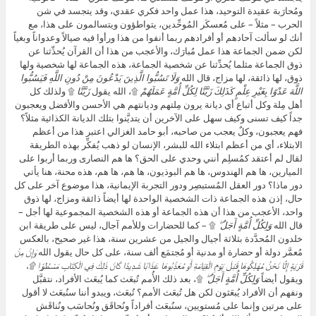
ومُحارَبة عقيدة التوحيد، هذا عمل واحد فكري عقدي، وقد يتجسد في شن
الحرب – مثلاً – على مُعسكَر المُوحِّدين، يتواطؤون ويتسالمون على هذا، مع
أنك لو سألت آحادهم أو أفرادهم ربما أنفوا من هذا ورأوا فيه صيالاً وعدواناً وبغياً
لكن ضمن الجماعة هذا عمل مُبارَك، والأعجب من هذا أن القرآن يُحدِّثنا عن
ذوق الجماعة مثلما يُحدِّثنا عن شخصية الجماعة، هذه الجماعة لها شخصية ولها
ذوق، لها ذائقة، لها مزاج، قال الله
وَلَا تَسُبُّوا الَّذِينَ يَدْعُونَ مِنْ دُونِ اللَّهِ فَيَسُبُّوا
اللَّهَ عَدْوًا بِغَيْرِ عِلْمٍ كَذَلِكَ زَيَّنَّا لِكُلِّ أُمَّةٍ عَمَلَهُمْ
۩، الله يقول
زَيَّنَّا
۩ ولذلك كل
أهل مِلة وكل أتباع أي ديانة يرون مِلتهم وديانتهم هي الأحسن والأفضل ويعجبون
جداً كيف تسنى وكيف سهل على الآخرين أن يتديَّنوا بتلك الديانة الكذائية مثلاً؟
فهم يعجبون، وكلٌ يعجب من صاحبه، أبو حامد الغزالي اعتبر هذا من أعظم
الابتلاء، أي من أعظم ابتلاء الله للبشر، الإنسان لو ذهب يُفكِّر بهذه الطريقة
لقال لم أعتقد كمُسلِم أنني وحدي على الحق؟ ها هم النصارى وربما أربوا على
الميارين، ها هم الهندوس، ها هم البوذيون، ها هم، ها هم، هذه محنة، هنا يأتي
دور ماذا؟ دور العقل المُستبصِر ودور التجربة الإيمانية، هذا موضوع آخر على كل
حال، إذن هذه الجماعة ذات الشخصية الواحدة لها أيضاً ذائقة ومزاج، لها ذوق
واحد، الأعجب من هذا أن هذه الجماعة أو هذه الشخصية المجموعية لها أجل –
قال الله
وَلِكُلِّ أُمَّةٍ أَجَلٌ ۖ
۩ – كما للحضارات وللأمم آجال، ليس على طريقة ابن
خلدون المُحدَّدة بثلاثة أجيال والجيل من عشرين سنة، هذا غير صحيح، بالعكس
مُعمَّر دولة أو حضارة أو مدنية أو مُجتمَع ألف سنة، على كل حال يقول الله
وَإِنْ مِنْ
قَرْيَةٍ إِلَّا نَحْنُ مُهْلِكُوهَا قَبْلَ يَوْمِ الْقِيَامَةِ أَوْ مُعَذِّبُوهَا عَذَابًا شَدِيدًا كَانَ ذَلِكَ فِي الْكِتَابِ مَسْطُورًا ۩،
ويقول أيضاً
وَلِكُلِّ أُمَّةٍ أَجَلٌ ۖ
۩، بعد ذلك الأُمم تُبعَث كما يُبعَث الأفراد، نتقبَّل
ونفهم أن الأفراد يُبعَثون لكن هل تُبعَث الأمم؟ تُبعَث، ويبدو أننا سنُبعَث لا أقول
على مرتين وإنما على مُستويين، سنُبعَث أفراداً ونُحاقَق ونُحاسَب ونُناقَش