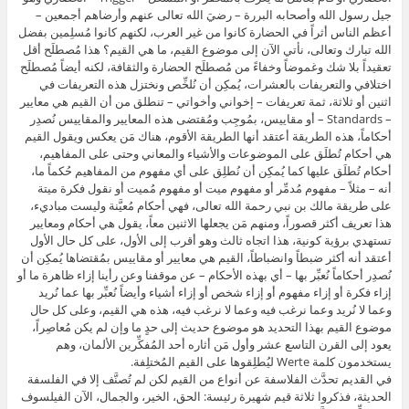
جيل رسول الله وأصحابه البررة – رضيَ الله تعالى عنهم وأرضاهم أجمعين –
أعظم الناس أثراً في الحضارة كانوا من غير العرب، لكنهم كانوا مُسلِمين بفضل
الله تبارك وتعالى، نأتي الآن إلى موضوع القيم، ما هي القيم؟ هذا مُصطلَح أقل
تعقيداً بلا شك وغموضاً وخفاءً من مُصطلَح الحضارة والثقافة، لكنه أيضاً مُصطلَح
اختلافي والتعريفات بالعشرات، يُمكِن أن نُلخِّص ونختزل هذه التعريفات في
اثنين أو ثلاثة، ثمة تعريفات – إخواني وأخواتي – تنطلق من أن القيم هي معايير
– Standards – أو مقاييس، بمُوجِب ومُقتضى هذه المعايير والمقاييس نُصدِر
أحكاماً، هذه الطريقة أعتقد أنها الطريقة الأقوم، هناك مَن يعكس ويقول القيم
هي أحكام تُطلَق على الموضوعات والأشياء والمعاني وحتى على المفاهيم،
أحكام تُطلَق عليها كما يُمكِن أن نُطلِق على أي مفهوم من المفاهيم حُكماً ما،
أنه – مثلاً – مفهوم مُدمِّر أو مفهوم ميت أو مفهوم مُميت أو نقول فكرة ميتة
على طريقة مالك بن نبي رحمة الله تعالى، فهي أحكام مُعيَّنة وليست مباديء،
هذا تعريف أكثر قصوراً، ومنهم مَن يجعلها الاثنين معاً، يقول هي أحكام ومعايير
تستهدي برؤية كونية، هذا اتجاه ثالث وهو أقرب إلى الأول، على كل حال الأول
أعتقد أنه أكثر ضبطاً وانضباطاً، القيم هي معايير أو مقاييس بمُقتضاها يُمكِن أن
نُصدِر أحكاماً نُعبِّر بها – أي بهذه الأحكام – عن موقفنا وعن رأينا إزاء ظاهرة ما أو
إزاء فكرة أو إزاء مفهوم أو إزاء شخص أو إزاء أشياء وأيضاً نُعبِّر بها عما نُريد
وعما لا نُريد وعما نرغب فيه وعما لا نرغب فيه، هذه هي القيم، وعلى كل حال
موضوع القيم بهذا التحديد هو موضوع حديث إلى حدٍ ما وإن لم يكن مُعاصِراً،
يعود إلى القرن التاسع عشر وأول مَن أثاره أحد المُفكِّرين الألمان، وهم
يستخدمون كلمة Werte ليُطلِقوها على القيم المُختلِفة.
في القديم تحدَّث الفلاسفة عن أنواع من القيم لكن لم تُصنَّف إلا في الفلسفة
الحديثة، فذكروا ثلاثة قيم شهيرة رئيسة: الحق، الخير، والجمال، الآن الفيلسوف