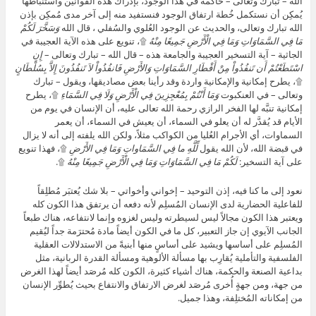
الله – تبارك وتعالى – حاكمة في هذا الوجود، بإدراك هذه القوانين واستنباطها
يُمكِن أن نستكمل خُطة ارتفاق الوجود فنستفيد منه إلى آخر مدى مُمكِن بإذن
الله تبارك وتعالى، والحديث عن الوجود العُلوي والسُفلي ، قال الله
وَسَخَّرَ لَكُمْ
مَا فِي السَّمَاوَاتِ وَمَا فِي الْأَرْضِ جَمِيعًا مِنْهُ
۩، تنويع على هذه الآية العجيبة في
الجاثية – آية التسخير العجيبة والجامعة هذه – قال الله – تبارك وتعالى –
إِنِ
اسْتَطَعْتُمْ أَن تَنفُذُواْ مِنْ أَقْطَارِ السَّمَاوَاتِ وَالأَرْضِ فَانفُذُواْ لاَ تَنفُذُونَ إِلاَّ بِسُلْطَانٍ
۩، يطرح إمكانية والإمكانية واردة وقد رأينا بعض مصاديقها، ويقول – تبارك
وتعالى – في العنكبوت
وَمَا أَنْتُمْ بِمُعْجِزِينَ فِي الْأَرْضِ وَلَا فِي السَّمَاءِ
۩، يطرح
إمكانية تنبَّه لها الفخر الرازي رحمة الله تعالى عليه، أن الإنسان في يوم من
الأيام قد يُقدَّر له أن يعلو في السماء، أن يعيش في السماء، أن يعمر
السماوات، أي الأجرام العُليا من الكواكب مثلاً، ولكن الله يلفته إلى أنه لا يزال
في قبضة الله، لأن الله يقول
لِّلَّهِ ما فِي السَّمَاواتِ وَمَا فِي الأَرْضِ
۩، فهذا تنويع
على آية التسخير:
لَكُمْ مَا فِي السَّمَاوَاتِ وَمَا فِي الْأَرْضِ جَمِيعًا مِنْهُ
۩.
نعود إلى ما كنا فيه، إذن التوحيد – إخواني وأخواتي – بلا شك يُعتبَر مُطلِقاً
للفاعلية الحضارية لدى الإنسان المُسلِم لأنه دفعه أن يرتفق هذا الكون كله
ويعتبر هذا الكون مجالاً ليس لسيطرته وليس لغزوه وإنما لانتفاعه، هناك طبعاً
الجانب الآيوي إن جاز التعبير، كل ما في الكون أيضاً مادة مُحترَمة جداً ليُقيم
المُسلِم على أساسها ويشيد على أساسٍ منها أبنيةً من الاستدلالات العقلية
الفلسفية والتأملية يُقارِب بها مسألة الألوهية ومسألة القدرة الربانية، مثل
بداعية الصنعة والحكمة، هناك أشياء كثيرة، الكون كله مُرصَد أيضاً لهذا الغرض
من جهة، ومن جهةٍ أُخرى مُرصَد لغرض الارتفاق والانتفاع بحيث يُطوِّر الإنسان
من إمكاناته المُختلِفة، وهذا جميل.