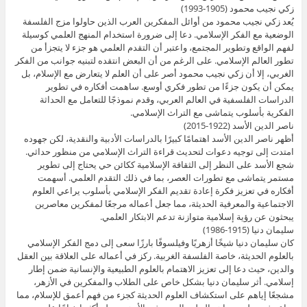
زكي نجيب محمود (1905-1993)
يُعد زكي نجيب محمود من أوائل المفكرين العرب الذين حاولوا مزج الفلسفة
الوضعية مع الفكر الإسلامي. دعا إلى ضرورة استخدام المنهج العلمي كوسيلة
لفهم الواقع وتطوير المجتمع، واعتبر أن التقدم العلمي هو جزء لا يتجزأ من
تطور العالم الإسلامي. على الرغم من أن البعض انتقده لتبنيه جوانب من الفكر
الغربي، إلا أن زكي نجيب محمود أصر على أن العلم لا يتعارض مع الإسلام، بل
يمكن أن يكون جزءًا من تطور فكري أوسع. ساهمت أفكاره في تطوير
الدراسات الفلسفية في العالم العربي، وقدم نموذجًا للتعامل مع الحداثة
الفكرية بأسلوب يتماشى مع التراث الإسلامي.
ناصر الدين الأسد (1922-2015)
أظهر ناصر الدين الأسد اهتمامًا كبيرًا بالدراسات الأدبية والنقدية، لكن جهوده
امتدت إلى توجيه دعوات لتحديث قراءة التراث الإسلامي من منظور حداثي.
شجع الأسد على النظر إلى الثقافة الإسلامية ككائن حي يحتاج إلى تطوير
مستمر يتماشى مع تطورات العصر، بما في ذلك التقدم العلمي. أسهمت
أفكاره في تعزيز فكرة إعادة تقديم الفكر الإسلامي بأسلوب يراعي العلوم
الاجتماعية والمعرفية الحديثة، مما جعل أعماله مرجعًا لمفكرين معاصرين
يبحثون عن رؤية إسلامية متوازنة تدعم الابتكار العلمي.
سليمان دنيا (1915-1986)
كان سليمان دنيا شيخًا أزهريًا وفيلسوفًا بارزًا سعى إلى دمج الفكر الإسلامي
بالعلوم الحديثة، خاصة الفلسفة الغربية. ركز في أعماله على العلاقة بين العقل
والدين، حيث دعا إلى تعزيز الاهتمام بالعلوم الطبيعية والإنسانية ضمن إطار
إسلامي. أثر سليمان دنيا بشكل خاص على الطلاب والمفكرين في الأزهر،
مشجعًا إياهم على استكشاف العلوم الحديثة كجزء من فهم أعمق للإسلام، مما