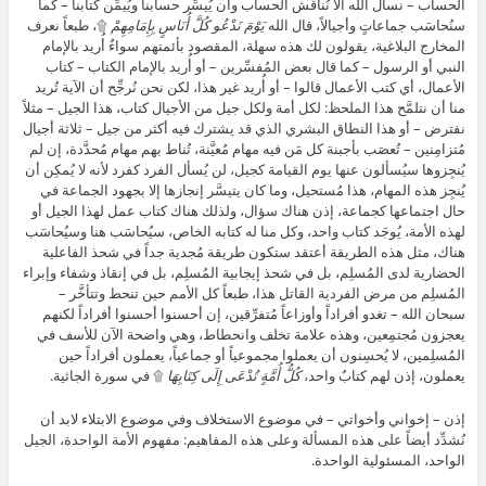
الحساب – نسأل الله ألا نُناقَش الحساب وأن يُيسِّر حسابنا ويُيمِّن كتابنا – كما
سنُحاسَب جماعاتٍ وأجيالاً، قال الله
يَوْمَ نَدْعُو كُلَّ أُنَاسٍ بِإِمَامِهِمْ
۩، طبعاً نعرف
المخارج البلاغية، يقولون لك هذه سهلة، المقصود بأئمتهم سواءٌ أُريد بالإمام
النبي أو الرسول – كما قال بعض المُفسِّرين – أو أُريد بالإمام الكتاب – كتاب
الأعمال، أي كتب الأعمال قالوا – أو أُريد غير هذا، لكن نحن نُرجِّح أن الآية تُريد
منا أن نتلمَّح هذا الملحظ: لكل أمة ولكل جيل من الأجيال كتاب، هذا الجيل – مثلاً
نفترض – أو هذا النطاق البشري الذي قد يشترك فيه أكثر من جيل – ثلاثة أجيال
مُتزامِنين – تُعصَب بأجبنة كل مَن فيه مهام مُعيَّنة، تُناط بهم مهام مُحدَّدة، إن لم
يُنجِزوها سيُسألون عنها يوم القيامة كجيل، لن يُسأل الفرد كفرد لأنه لا يُمكِن أن
يُنجِز هذه المهام، هذا مُستحيل، وما كان يتيسَّر إنجازها إلا بجهود الجماعة في
حال اجتماعها كجماعة، إذن هناك سؤال، ولذلك هناك كتاب عمل لهذا الجيل أو
لهذه الأمة، يُوجَد كتاب واحد، وكل منا له كتابه الخاص، سيُحاسَب هنا وسيُحاسَب
هناك، مثل هذه الطريقة أعتقد ستكون طريقة مُجدية جداً في شحذ الفاعلية
الحضارية لدى المُسلِم، بل في شحذ إيجابية المُسلِم، بل في إنقاذ وشفاء وإبراء
المُسلِم من مرض الفردية القاتل هذا، طبعاً كل الأمم حين تنحط وتتأخَّر –
سبحان الله – تغدو أفراداً وأوزاعاً مُتفرِّقين، إن أحسنوا أحسنوا أفراداً لكنهم
يعجزون مُجتمِعين، وهذه علامة تخلف وانحطاط، وهي واضحة الآن للأسف في
المُسلِمين، لا يُحسِنون أن يعملوا مجموعياً أو جماعياً، يعملون أفراداً حين
يعملون، إذن لهم كتابٌ واحد،
كُلُّ أُمَّةٍ تُدْعَى إِلَى كِتَابِهَا
۩ في سورة الجاثية.
إذن – إخواني وأخواتي – في موضوع الاستخلاف وفي موضوع الابتلاء لابد أن
نُشدِّد أيضاً على هذه المسألة وعلى هذه المفاهيم: مفهوم الأمة الواحدة، الجيل
الواحد، المسئولية الواحدة.