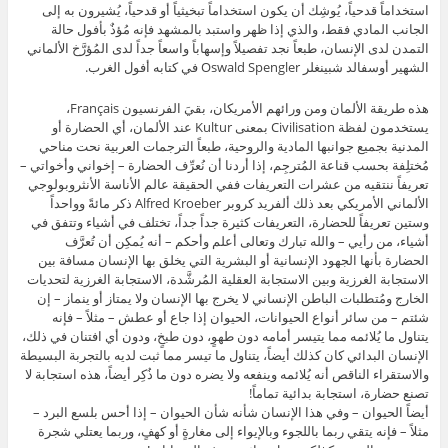
استخداماً قدحياً، يُوشِك أن يكون استخداماً تبخيثياً أو قدحياً، يُشيرون به إلى
الجانب المادي فقط، والذي إذا ظهر واستبد بالمشهد فإنه مُؤذٌ بأفول حالة
التمدن لدى الإنسان، طبعاً نجد تفصيلاً وإسهاباً واسعاً جداً لدى المُؤرَّخ الألماني
الشهير أوسفالد شبينغلر Oswald Spengler في كتابه أفول الغرب.
هذه طريقة الألمان ومن ورائهم الأمريكان، بقيَ الفرنسيون Français،
يستخدمون لفظة Civilisation بمعنى Kultur عند الألمان، أي الحضارة أو
المدنية بجميع جوانبها المادية والروحية، طبعاً الترجمات العربية نحت مناحي
مُختلِفة بحسب قناعة المُترجِم، إذا أردنا أن نُعرِّف الحضارة – إخواني وأخواتي –
تعريفاً ننتقيه من عشرات التعريفات ففي الحقيقة عالم الأناسة الأنثروبولوجي
الألماني الأمريكي بعد ذلك ألفريد كروبر Alfred Kroeber ذكر مائةً وواحداً
وستين تعريفاً للحضارة، التعريفات كثيرة جداً جداً، تختلف في أشياء وتتفق في
أشياء، من رأيي – والله تبارك وتعالى أعلم وأحكم – أنه يُمكِن أن تُعرَّف
الحضارة بأنها الجهود الإنسانية أو البشرية التي يخلق بها الإنسان مسافة بين
الاستجابة الغرزية وبين الاستجابة العقلية المُرشَّدة، الاستجابة الغرزية لتحديات
الخارج ومُتطلبات الباطن الإنساني لا يخرج بها الإنسان ولا يمتاز أو ينماز – إن
شئتم – من سائر أنواع الحيوانات، الحيوان إذا جاع أو عطش – مثلاً – فإنه
يتناول ما يُلائمه مما يتيسر أمامه دون طهوٍ، دون طبخٍ، ودون أي افتنان في ذلك،
الإنسان البدائي كان كذلك أيضاً، يتناول ما تيسر مما ثبت لديه بالتجربة البسيطة
والاستقراء الناقص أنه يُلائمه وينفعه ولا يضره دون ما ذُكِر أيضاً، هذه استجابة لا
تصنع حضارة، استجابة بدائية تماماً!
أيضاً الحيوان – وفي هذا الإنسان شأنه شأن الحيوان – إذا أحس بلسع البرد –
مثلاً – فإنه يتقي ربما باللجوء وبالإيواء إلى مغارةٍ أو كهفٍ، وربما يعتلي شجرة