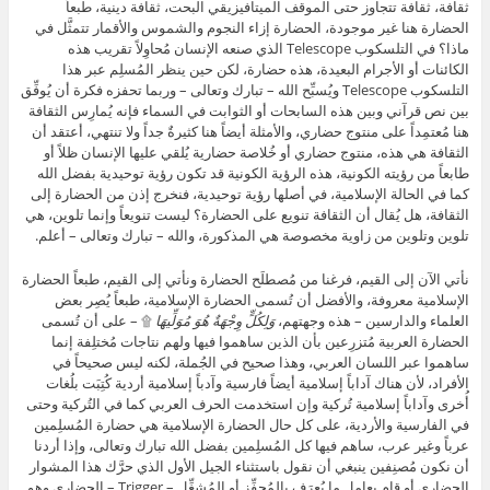
ثقافة، ثقافة تتجاوز حتى الموقف الميتافيزيقي البحت، ثقافة دينية، طبعاً
الحضارة هنا غير موجودة، الحضارة إزاء النجوم والشموس والأقمار تتمثَّل في
ماذا؟ في التلسكوب Telescope الذي صنعه الإنسان مُحاوِلاً تقريب هذه
الكائنات أو الأجرام البعيدة، هذه حضارة، لكن حين ينظر المُسلِم عبر هذا
التلسكوب Telescope ويُسبِّح الله – تبارك وتعالى – وربما تحفزه فكرة أن يُوفِّق
بين نص قرآني وبين هذه السابحات أو الثوابت في السماء فإنه يُمارِس الثقافة
هنا مُعتمِداً على منتوج حضاري، والأمثلة أيضاً هنا كثيرةٌ جداً ولا تنتهي، أعتقد أن
الثقافة هي هذه، منتوج حضاري أو خُلاصة حضارية يُلقي عليها الإنسان ظلاً أو
طابعاً من رؤيته الكونية، هذه الرؤية الكونية قد تكون رؤية توحيدية بفضل الله
كما في الحالة الإسلامية، في أصلها رؤية توحيدية، فنخرج إذن من الحضارة إلى
الثقافة، هل يُقال أن الثقافة تنويع على الحضارة؟ ليست تنويعاً وإنما تلوين، هي
تلوين وتلوين من زاوية مخصوصة هي المذكورة، والله – تبارك وتعالى – أعلم.
نأتي الآن إلى القيم، فرغنا من مُصطلَح الحضارة ونأتي إلى القيم، طبعاً الحضارة
الإسلامية معروفة، والأفضل أن تُسمى الحضارة الإسلامية، طبعاً يُصِر بعض
العلماء والدارسين – هذه وجهتهم،
وَلِكُلٍّ وِجْهَةٌ هُوَ مُوَلِّيهَا
۩ – على أن تُسمى
الحضارة العربية مُتزرِعين بأن الذين ساهموا فيها ولهم نتاجات مُختلِفة إنما
ساهموا عبر اللسان العربي، وهذا صحيح في الجُملة، لكنه ليس صحيحاً في
الأفراد، لأن هناك آداباً إسلامية أيضاً فارسية وآدباً إسلامية أردية كُتِبَت بلُغات
أُخرى وآداباً إسلامية تُركية وإن استخدمت الحرف العربي كما في التُركية وحتى
في الفارسية والأردية، على كل حال الحضارة الإسلامية هي حضارة المُسلِمين
عرباً وغير عرب، ساهم فيها كل المُسلِمين بفضل الله تبارك وتعالى، وإذا أردنا
أن نكون مُصنِفين ينبغي أن نقول باستثناء الجيل الأول الذي حرَّك هذا المشوار
الحضاري أو قام بعامل ما يُعرَف بالمُحفِّز أو المُشغِّل – Trigger – الحضاري وهو