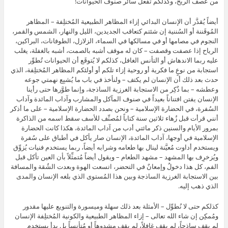
من عصف الريح، وكذلكم تفعل سائر صنوف الحيوانات!
أيضاً يُقدَّر أن الإنسان البدائي إزاء المظاهر الطبيعية المُختلِفة – المظاهر
المُوقَننة أو السُننية إن شئتم كتعاقب الجديدين، الليل والنهار، الشمس والقمر،
النجوم في مصامها أو في مسالكها في السماء، الزلازل، الطوفانات، البراكين،
الرياح إذا عصفت وقصفت – كان له موقف أشبه بالصمت، أشبه بالغفلة، يغلب
عليه ربما الاندهاش أو التأنس الغافل، كذلكم لا يُتوقَع أن الحيوانات تُطوِّر
استجابة من نوعٍ ما فكرية أو روحية إزاء تلكم أو أولئكم المظاهر المُختلِفة، الذي
حدث بعد ذلك أن الإنسان لم يكتف – ولنأخذ في باب ما يُشبِع نهمتي جوعه
وعطشه – بما ذُكِر من الاستجابة الغرزية الساذجة، وإنما طوَّرها حتى رأينا
الإنسان يفتن افتناناً بعيداً في صنوف المآكل والمشارب وآداب المائدة وآداب
السُفرة، في الحضارة الإسلامية – ونحن بصدد الحضارة الإسلامية – على ما أذكر
أنني قرأت قبل زُهاء ثلاثين سنة كتاباً لمُصنِّف للأسف سقط اسمه من الذاكرة
بمرور الأيام والسنين ذكر مائتي أدب من آداب المائدة، هكذا كانت الحضارة
الإسلامية في أوجها، آداب المائدة، الإنسان صار يأكل في أطباق على سُفرة
ويستخدم أداوت مُعيَّنة لينال بها طعامه وشرابه أيضاً، ربما يستخدم فنيات يُزوِّق
ويُزخرِف بها المشهد – مشهد الطعام – ويقول أيضاً مُتمثِّلاً بأن العين تأكل قبل
الفم، كل هذا دخولٌ وإمعانٌ في التحضر، اتسعت الهوة وبعدت الشُقة والمسافة
بين الاستجابة الغرزية الساذجة وبين هذا المُستوى الذي بلغه الإنسان والمدى
الذي ذهب إليه.
كذلكم حتى لا نُطوِّل – الأمثلة بعد ذلك سهلة وميسورة والتنويع عليها مقدور
ومُمكِن إن شاء الله تعالى – إزاء المظاهر الطبيعية والكونية المُختلِفة الإنسان
لم يقف ساذجاً، لم يقف غافلاً، لم يقف مشدوهاً أو مُتأنِساً بل بدأ يستخدم