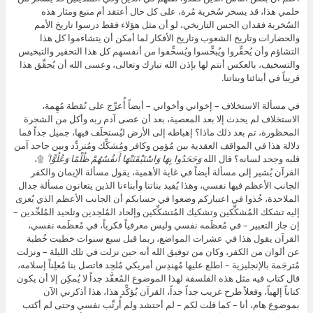
حلمي هذا، قد يسخر سُخرية مُرة، على كل حال أعتقد أم منبع ومثار هذه
السُخرية فقدان الحس التاريخي، لو أن مثل هؤلاء فقط درسوا تاريخ الأمم
والحضارات وتاريخ الشعوب وتاريخ الأفكار لما أمكن أن يتشاءموا كل هذا
التشاؤم وأن يُحقِّروا ويُبخِّسوا ويُسخِّفوا من أنفسهم كل هذا التحقير والتبخيس
والتسخيف، بالعكس أنتم لها بإذن الله تبارك وتعالى، وعسى الله أن يُحقِّق هذا
قريباً في أبنائنا وبناتنا.
في مسألة الاستخلاف – إخواني وأخواتي – أيضاً أُعرِّج على نُقطة مُهِمة،
الاستخلاف لم يحدث إلا بعد المعصية، بعد أن عصى آدم ربه وأكل من الشجرة
المحظورة، تم بعد ذلك ماذا؟ إهباطه إلى الأرض ليُستخلَف فيها، جميل جداً فما
دلالة هذا في المواقف العقدية بين مُؤمِن وكافر ومُشكِّك ومُتردِّد وبين جاحد آمن
قلبه وجحد لسانه؟ قال الله
وَجَحَدُوا بِهَا وَاسْتَيْقَنَتْهَا أَنفُسُهُمْ ظُلْمًا وَعُلُوًّا ۚ
۩،
القرآن يُشير إلى مسألة أيضاً في غاية الأهمية، يقول مسألة الإيمان والكفر
الجانب الأعظم فيها نفسي، وهذا يُفيد بناتنا وأبناءنا الذين يتعانون مسألة جدال
الملاحدة، خُذوا في اعتباركم وضعوا في حسابكم أن الجانب الأعظم الذي يُعزى
إليه تشكك المُشكِّكين وتشكيك المُتشكِّكين وإلحاد المُلحِدين وتلحيد المُلحِّدين –
إن جاز التعبير – في مُعظَمه نفسي وليس معرفياً فكرياً، في مُعظَمه نفسي،
القرآن يقول هذا في عشرات المواضع، ربما قبل سبع سنوات خطبت خُطبة
عن ألوان من الكفر، وكان من توفيق الله أنه حين نزلت في تلك الليلة – ونزلت
مُترجَمة بالإنجليزية – اطلع عليها مُهندِس أمريكي مُلحِد فاتصل بنا مُعلِناً إسلامه،
قال كتاب فيه مثل هذه الفلسفة لهذا الموضوع المُعقَّد جداً لا يُمكِن إلا أن يكون
كتاباً إلهياً، وفعلاً طرح غريب جداً جداً، القرآن يُؤكِّد هذا، هذا أذكرني الآن
بموضوع هام، أنا – كما قلت لكم – لم أحتشد ولم أُرتِّب نفسي وحتى لم أكتب