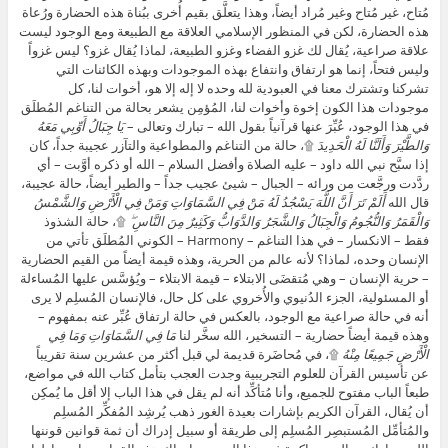
مُتاح، غير مُتاح وغير مُراد أيضاً، وهذا يتعلَّق بقيم أُخرى ببُناة هذه الحضارة ورُعاة
هذه الحضارة، لكن في المنظور الإسلامي العلاقة مع الطبيعة ومع الوجود ليست
علاقة صراعية، يُقال لك غزو الفضاء وغزو الطبيعة، لماذا يُقال غزو؟ ليس غزواً
وليس فتحاً، إنما هو ارتفاق وانتفاع بهذه الموجودات وبهذه الكائنات التي
تشركنا وتشترك معنا في العبودية لله وحده لا إله إلا هو، أخوات لنا، كل
موجودات هذا الكون إخوة وأخوات لنا، المُؤمِن يشعر بحالة من التناغم المُطلَق
في هذا الوجود، عُبِّرَ عنها قرآنياً بقول الله – تبارك وتعالى –
يَا جِبَالُ أَوِّبِي مَعَهُ
وَالطَّيْرَ وَأَلَنَّا لَهُ الْحَدِيدَ
۩، حالة من التناغم والمطواعية والتآزر عجيبة جداً، كان
إذا سبَّح نبي الله داود – عليه الصلاة وأفضل السلام – الله أو ذكره أوَّبت – أي
ردَّدت ورجَّعت من ورائه – الجبال – شيئ عجيب جداً – والطير أيضاً، حالة عجيبة،
قال الله
أَلَمْ تَرَ أَنَّ اللَّهَ يَسْجُدُ لَهُ مَنْ فِي السَّمَاوَاتِ وَمَنْ فِي الْأَرْضِ وَالشَّمْسُ
وَالْقَمَرُ وَالنُّجُومُ وَالْجِبَالُ وَالشَّجَرُ وَالدَّوَابُّ وَكَثِيرٌ مِنَ النَّاسِ ۖ
۩، حالة الشذوذ
فقط – الانكسار – في هذا التناغم – Harmony – الكوني المُطلَق تأتي من
الإنسان وحده، لماذا؟ لأنه عالم من الحرية، وهذه قيمة أيضاً من القيم الحضارية
– حرية الإنسان – وهي مُتقضَى الابتلاء – قيمة الابتلاء – ويُؤسَّس عليها المُساءلة
أو المسئولية، الجزء الدُنيوي والأُخروي على كل حال، فالإنسان المُسلِم لا يرى
أنه في حالة صراعية مع الوجود، بالعكس في حالة ارتفاق عُبِّر عنه بمفهوم –
وهذه قيمة أيضاً حضارية – التسخير، الله سخَّر لنا
مَا فِي السَّمَاوَاتِ وَمَا فِي
الْأَرْضِ جَمِيعًا مِنْهُ
۩، في مُحاضَرة قديمة لي قبل أكثر من عشرين سنة تقريباً
عن تأسيس القرآن للعلوم التجريبية وجدت العجب بتأمل كتاب الله في مواضع،
طبعاً الباب مفتوح للجميع، وأنا مُتأكِّد أنه لم يقل في هذا الباب إلا أقل ما يُمكِن
أن يُقال، القرآن الكريم بإشارات بعيدة الغور ذهب يُرشِد المُفكِّر المُسلِم
والمُتأمِّل المُستبصِر المُسلِم إلى طريقة أو سبيل إدراك أن ثمة قوانين قوننها