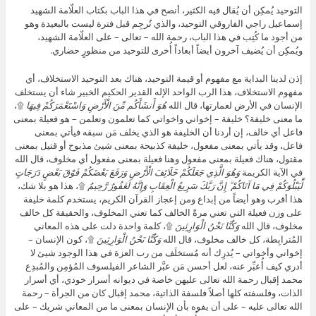
التوحيد يُمكِن أن يُقال فيه الكثير، أنصح في هذا الباب بكتاب العلّامة الشهيد
إسماعيل راجي الفاروقي التوحيد، والذي تُرجِم قبل فترة ليست بالبعيدة وهو
من أجود ما كُتِب في هذا الباب، رحمة الله – تعالى – على العلّامة الشهيد،
ويُمكِن أن يُضيف آخرون أيضاً أبعاداً أُخرى للتوحيد من منظورٍ حضاري.
إذن لدينا البداية مع مفهوم أو قيمة التوحيد، هناك بعد التوحيد الاستخلاف، أي
مفهوم الاستخلاف، هذا الرب الواحد الإله القدير الحكيم الخبير شاء أن يستخلف
الإنسان في الأرض لعمارتها، قال الله
هُوَ أَنشَأَكُم مِّنَ الْأَرْضِ وَاسْتَعْمَرَكُمْ فِيهَا
۩،
ما معنى خليفة؟ خليفة – إخواني واخواتي كما تعلمون وتعلمن – هو فعيلة بمعنى
فاعل أي خالف، إن أردنا أن الخليفة هو الذي يخلف مَن سبقه فيأتي بمعنى
فاعل، وقد يأتي بمعنى مفعول، خليفة كذبيحة بمعنى شيئ مذبوح أو قتيل بمعنى
مقتول، هناك فعيلة بمعنى مفعول وهنا فعيلة بمعنى مفعول أي مخلوف، قال الله
في الآية الكريمة
وَهُوَ الَّذِي جَعَلَكُمْ خَلَائِفَ الْأَرْضِ وَرَفَعَ بَعْضَكُمْ فَوْقَ بَعْضٍ دَرَجَاتٍ
لِّيَبْلُوَكُمْ فِي مَا آتَاكُمْ ۗ إِنَّ رَبَّكَ سَرِيعُ الْعِقَابِ وَإِنَّهُ لَغَفُورٌ رَّحِيمٌ
۩، هذا هو بلا شك،
هذا أقرب وهو أيضاً من إبداع ومن إعجاز القرآن الكريم، يستخدم كلمة خليفة
على وزن فعيلة التي تعني مرةً الخالف كما تعني المخلوف، والحقيقة كل خالف
مخلوف، قال الله
وَكُنَّا نَحْنُ الْوَارِثِينَ
۩، كلمة واحدة دلت على هذه المعاني
المُترابِطة، كل خالف مخلوف، قال الله
وَكُنَّا نَحْنُ الْوَارِثِينَ
۩، كون الإنسان –
إخواني وأخواتي – يُدرِك أنه مُستخلَف من رب العزة في هذا الوجود شيئ لا
أدري كيف أُعبِّر عنه، لعل أحسن مَن عبَّر الشاعر الفيلسوف المُؤمِن والمُبدِع
محمد إقبال رحمة الله تعالى عليهن خاصة في ديوانه أسرار خودي، أي أسرار
الذات، وفلسفته كلها أصلاً فلسفة الذاتية، محمد إقبال كان من الجرأة – رحمة
الله تعالى عليه – على أن يفوه بأن الإنسان بمعنى ما من المعاني شريك – على