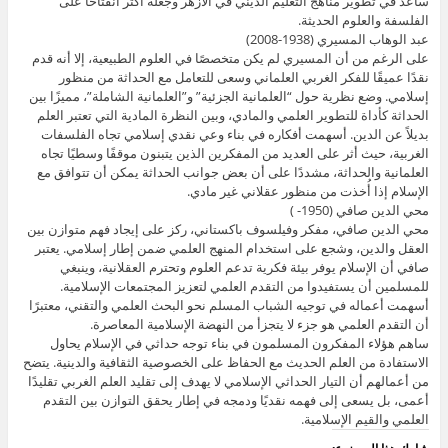
ساعد في تطوير مناهج التعليم الديني في الأزهر وجعله أكثر انفتاحًا على
الفلسفة والعلوم الحديثة.
عبد الوهاب المسيري (1938-2008)
على الرغم من أن المسيري لم يكن متخصصًا في العلوم الطبيعية، إلا أنه قدم
نقدًا عميقًا للفكر الغربي العلماني وسعى للتعامل مع الحداثة من منظور
إسلامي. وضع نظرية حول “العلمانية الجزئية” و”العلمانية الشاملة”، مميزًا بين
الحداثة كأداة للتطوير العلمي والمادي، وبين النظرة المادية التي تعتبر العلم
بديلاً عن الدين. أسهمت أفكاره في بناء وعي نقدي إسلامي تجاه الفلسفات
الغربية، حيث أثر على العديد من المفكرين الذين يتبنون موقفًا وسطيًا تجاه
العلمانية والحداثة، مشددًا على أن بعض جوانب الحداثة يمكن أن تتوافق مع
الإسلام إذا أُخذت من منظور عقلاني غير مادي.
محي الدين صافي (1950- )
محي الدين صافي، مفكر وفيلسوف باكستاني، ركز على إيجاد فهم متوازن بين
العقل والدين، وشجع على استخدام المنهج العلمي ضمن إطار إسلامي. يعتبر
صافي أن الإسلام يوفر بيئة فكرية تدعم العلوم وتحترم العقلانية، وينبغي
للمسلمين أن يستفيدوا من التقدم العلمي لتعزيز المجتمعات الإسلامية.
أسهمت أعماله في توجيه الشباب المسلم نحو البحث العلمي والتقني، معتبرًا
أن التقدم العلمي هو جزء لا يتجزأ من النهضة الإسلامية المعاصرة.
ساهم هؤلاء المفكرون المسلمون في بناء توجه حداثي في الإسلام يحاول
الاستفادة من العلم الحديث مع الحفاظ على الخصوصية الثقافية والدينية. يتضح
من أعمالهم أن التيار الحداثي الإسلامي لا يهدف إلى تقليد العلم الغربي تقليدًا
أعمى، بل يسعى إلى فهمه نقديًا ودمجه في إطار يحقق التوازن بين التقدم
العلمي والقيم الإسلامية.