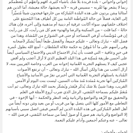
إخواني وأخواتي – بلدة فريدة بلا شك بأشياء كثيرة، أفهم وأتفهَّم أن مُعظَمكم
ربما لا يشعر بها لقُربه – مسيس قربه – لأنه يعيشها، حالة معيشة، أما الذين هم
أمثالنا مِمَن يردون على هذه البلدة المُبارَكة من خارجها فيجدون شيئاً مُتميِّزاً
إلى الغاية، فضلاً عن حالة المُواطَنة التامة بين كل أطياف هذا المُجتمَع على
اختلاف خلفياتهم، سواء أكانت عرقية أم دينية أم مذهبية وإلى آخره، فإن هناك
حالةً – كما قلت – من السكينة والرضا والهدوء تعم كل مَن رأيت، كل مَن رأيت
إن في مُؤسَّسات أو في المساجد أو حتى في الشوارع من المُشاة، وهذا من
فضل الله – تبارك وتعالى – عليكم جميعاً، والفضل طبعاً أيضاً يُشكَر لأصحابه
وفي رأسهم على ما أنا مُوقِنٌ به حكمة جلالة السُلطان – أمتع الله بطول عُمره
في خيرٍ وعافية – التي قضت بأن يُدار الاجتماع الديني والاجتماع السياسي أيضاً
على أحسن طريقة مُمكِنة في هذا البلد العظيم الذي لا أزال أعجب ولم أقض
عجبي كيف لا يستلهم التجربة العُمانية إخوانه من العرب وخاصة القريبين منه، لا
أزال أعجب من هذا ولكن أسأل الله – تبارك وتعالى – أن ترتفع الأصوات
المُنادية باستلهام التجربة العُمانية التي أخبرني نفرٌ من الأساتيذ والأشياخ
المُبارَكين أنها تجربة مُمتَدة مُنذ مئات السنين، ليست بنت اليوم أو الأمس
القريب، وهذا شيئٌ بلا شك يُذكَر فيُقدَر ويُشكَر بحمد الله تبارك وتعالى، ثم أنت
مُنعَمٌ عليكم بسماحة المُفتي، الرجل الذي ضرب أروع الأمثلة في العلم
والتحقيق مع الزُهد والتواضع والربانية وبُعد النظر والحكمة – أيها الإخوة – في
التعاطي مع الأمور كلها التي يتصل بها من قريب أو من بعيد ومَن دونه أيضاً من
أهل العلم المُبارَكين في هذه البلدة الذين لم ألمس فيمَن اتصل سببي بأسبابهم
إلا التواضع والربانية، هم صورةٌ أو صورٌ أيضاً من سماحة المُفتي، فرضيَ الله –
تعالى – عنه وعنكم أجمعين وأدام عليكم النعمة.
إخواني وأخواتي: