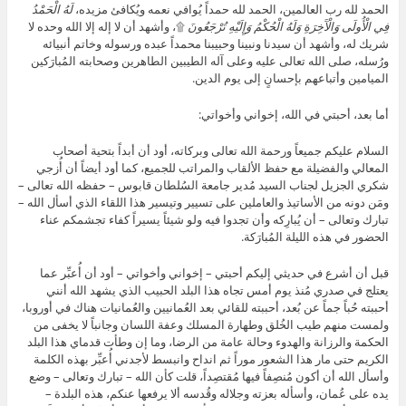
الحمد لله رب العالمين، الحمد لله حمداً يُوافي نعمه ويُكافئ مزيده،
لَهُ الْحَمْدُ
فِي الْأُولَى وَالْآَخِرَةِ وَلَهُ الْحُكْمُ وَإِلَيْهِ تُرْجَعُونَ
۩، وأشهد أن لا إله إلا الله وحده لا
شريك له، وأشهد أن سيدنا ونبينا وحبيبنا محمداً عبده ورسوله وخاتم أنبيائه
ورُسله، صلى الله تعالى عليه وعلى آله الطيبين الطاهرين وصحابته المُبارَكين
الميامين وأتباعهم بإحسانٍ إلى يوم الدين.
أما بعد، أحبتي في الله، إخواني وأخواتي:
السلام عليكم جميعاً ورحمة الله تعالى وبركاته، أود أن أبداً بتحية أصحاب
المعالي والفضيلة مع حفظ الألقاب والمراتب للجميع، كما أود أيضاً أن أُزجي
شكري الجزيل لجناب السيد مُدير جامعة السُلطان قابوس – حفظه الله تعالى –
ومَن دونه من الأساتيذ والعاملين على تسيير وتيسير هذا اللقاء الذي أسأل الله –
تبارك وتعالى – أن يُبارِكه وأن تجدوا فيه ولو شيئاً يسيراً كفاء تجشمكم عناء
الحضور في هذه الليلة المُبارَكة.
قبل أن أشرع في حديثي إليكم أحبتي – إخواني وأخواتي – أود أن أُعبِّر عما
يعتلج في صدري مُنذ يوم أمس تجاه هذا البلد الحبيب الذي يشهد الله أنني
أحببته حُباً جماً عن بُعد، أحببته للقائي بعد العُمانيين والعُمانيات هناك في أوروبا،
ولمست منهم طيب الخُلق وطهارة المسلك وعفة اللسان وجانباً لا يخفى من
الحكمة والرزانة والهدوء وحالة عامة من الرضا، وما إن وطأت قدماي هذا البلد
الكريم حتى مار هذا الشعور موراً ثم انداح وانبسط لأجدني أُعبِّر بهذه الكلمة
وأسأل الله أن أكون مُنصِفاً فيها مُقتصِداً، قلت كأن الله – تبارك وتعالى – وضع
يده على عُمان، وأسأله بعزته وجلاله وقُدسه ألا يرفعها عنكم، هذه البلدة –