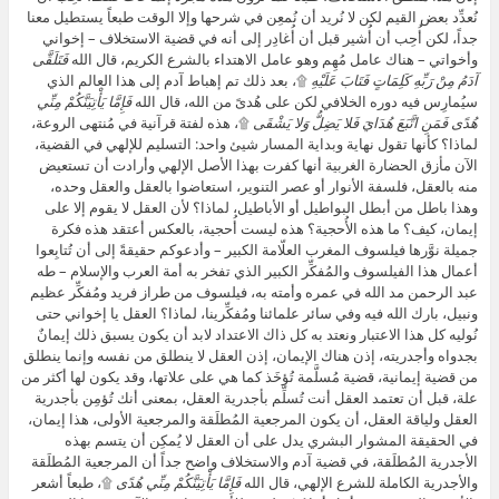
نُعدِّد بعض القيم لكن لا نُريد أن نُمعِن في شرحها وإلا الوقت طبعاً يستطيل معنا
جداً، لكن أُحِب أن أُشير قبل أن أُغادِر إلى أنه في قضية الاستخلاف – إخواني
وأخواتي – هناك عامل مُهِم وهو عامل الاهتداء بالشرع الكريم، قال الله
فَتَلَقَّى
آدَمُ مِنْ رَبِّهِ كَلِمَاتٍ فَتَابَ عَلَيْهِ
۩، بعد ذلك تم إهباط آدم إلى هذا العالم الذي
سيُمارِس فيه دوره الخلافي لكن على هُدىً من الله، قال الله
فَإِمَّا يَأْتِيَنَّكُمْ مِنِّي
هُدًى فَمَنِ اتَّبَعَ هُدَايَ فَلا يَضِلُّ وَلا يَشْقَى
۩، هذه لفتة قرآنية في مُنتهى الروعة،
لماذا؟ كأنها تقول نهاية وبداية المسار شيئ واحد: التسليم للإلهي في القضية،
الآن مأزق الحضارة الغربية أنها كفرت بهذا الأصل الإلهي وأرادت أن تستعيض
منه بالعقل، فلسفة الأنوار أو عصر التنوير، استعاضوا بالعقل والعقل وحده،
وهذا باطل من أبطل البواطيل أو الأباطيل، لماذا؟ لأن العقل لا يقوم إلا على
إيمان، كيف؟ ما هذه الأُحجية؟ هذه ليست أُحجية، بالعكس أعتقد هذه فكرة
جميلة نوَّرها فيلسوف المغرب العلّامة الكبير – وأدعوكم حقيقةً إلى أن تُتابِعوا
أعمال هذا الفيلسوف والمُفكِّر الكبير الذي تفخر به أمة العرب والإسلام – طه
عبد الرحمن مد الله في عمره وأمته به، فيلسوف من طراز فريد ومُفكِّر عظيم
ونبيل، بارك الله فيه وفي سائر علمائنا ومُفكِّرينا، لماذا؟ العقل يا إخواني حتى
نُوليه كل هذا الاعتبار ونعتد به كل ذاك الاعتداد لابد أن يكون يسبق ذلك إيمانٌ
بجدواه وأجدريته، إذن هناك الإيمان، إذن العقل لا ينطلق من نفسه وإنما ينطلق
من قضية إيمانية، قضية مُسلَّمة تُؤخَذ كما هي على علاتها، وقد يكون لها أكثر من
علة، قبل أن تعتمد العقل أنت تُسلِّم بأجدرية العقل، بمعنى أنك تُؤمِن بأجدرية
العقل ولياقة العقل، أن يكون المرجعية المُطلَقة والمرجعية الأولى، هذا إيمان،
في الحقيقة المشوار البشري يدل على أن العقل لا يُمكِن أن يتسم بهذه
الأجدرية المُطلَقة، في قضية آدم والاستخلاف واضح جداً أن المرجعية المُطلَقة
والأجدرية الكاملة للشرع الإلهي، قال الله
فَإِمَّا يَأْتِيَنَّكُمْ مِنِّي هُدًى
۩، طبعاً أشعر