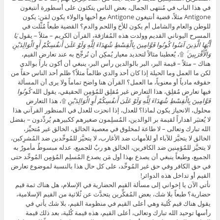
في هذا الباب في مُنتهى الجمال، بعض الناس يتكئون على أسطورة أنتيغون
Antigone مثلاً، قضية أنتيغون Antigone مع أخيها والولاء يكون لمَن: يكون
للوطن والعام والشامل أم يكون للأخ واللحم والدم؟ القضية طبعاً مُثِّلت في
المسرح اليوناني القديم وولدت هذه المُفارَقة، القرآن الكريم – مثلاً – يقول
يَا
أَيُّهَا الَّذِينَ آمَنُوا كُونُوا قَوَّامِينَ بِالْقِسْطِ شُهَدَاءَ لِلَّهِ وَلَوْ عَلَىٰ أَنفُسِكُمْ أَوِ الْوَالِدَيْنِ
وَالْأَقْرَبِينَ ۚ
۩، يُعطينا مثالاً لتحديد معيار يُمكِن أن نُرجِّح به عند تعارض القيم،
هناك – مثلاً – قيمة البر، البر بالوالدين رأس البر، ينبغي أن أكون باراً بوالدي
لكن ما العمل وما الحيلة إذا كان أحد والدي ظالماً مثلاً؟ ظلم أحد الناس حقاً من
حقوقه مادياً أو معنوياً، ما العمل؟ القرآن هنا واضح تماماً ولا يرى أن المسألة
فيها تعارض مُقلِق، هذا التعارض غير مُقلِق للمُؤمِن الحقيقي، يقول الله
كُونُوا
قَوَّامِينَ بِالْقِسْطِ شُهَدَاءَ لِلَّهِ وَلَوْ عَلَىٰ أَنفُسِكُمْ أَوِ الْوَالِدَيْنِ
۩، هذا التعارض
محلول، الانحياز يكون لماذا؟ للعدل، إذا انحزت للعدل في المنظور القرآني هذا
لا يُعتبَر اهداراً لقيمة بر الوالدين، المُسلِمون صغيرهم ككبيرهم يُردِّدون – بفضل
الله تبارك وتعالى – لا طاعة لمخلوق في معصية الخالق، الخالق غير مُتحيِّز،
الخالق لا يتحيَّز للآباء أو للأمهات ضد الأغارب، لا يتحيَّز للمُوحِّدين ضد المُشرِكين،
لا يتحيَّز للمُؤمِنين ضد الكافرين، الخالق هو ربٌ للجميع، عدله مبسوطٌ مأمورٌ به
الجميع، وطبعاً ينبغي أن يصدع بهذا أول مَن يصدع المُسلِم المُؤمِن المُوحِّد حتى
في حق الكافر وفي حق غير المُوحِّد، على كل حال هذا بالنسبة لموضوع تعارض
القيم أو تداخل هذه الدوائر!
نأتي الآن يا إخواني إلى مسألة القيم الحضارية في الإسلام، هل هناك ثمة قيم
حضارية؟ طبعاً بلا شك، بعض المُفكِّرين يتحدَّث عن ثُلاثية من القيم الإسلامية،
يقول هناك قيم كُلية وهي أعلى القيم في منظومة القيم، بلا شك يأتي في
رأسها توحيد الله تبارك وتعالى، أعلى القيم، هذه قيمة كُلية، بعد ذلك قيمة