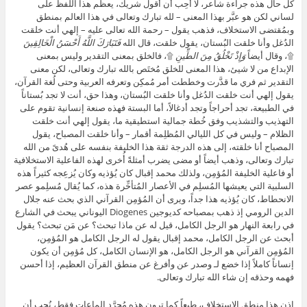
كل حال هذه جراءة شاعر، لا أُحِب أن أقول شريك، يعظم هذا اللفظ على
لساني لكن هو عبَّر بهذا المعنى – لله تبارك وتعالى في هذا العالم بمنطق
وبمُقتضى الاستخلاف، فذهب يقول – رحمة الله تعالى عليه – إلهي أنت خلقت
الدُغل وأنا خلقت البُستان، يقول خلقت، قال الله
فَتَبَارَكَ اللَّهُ أَحْسَنُ الْخَالِقِينَ
۩، وقال أيضاً
وَإِذْ تَخْلُقُ مِنَ الطِّينِ
۩، فالخلق بمعنى التقدير وليس بمعنى
الإبداع من لا شيئ، هذا المعنى للخلق مُختَص بالله تبارك وتعالى، لكن معنى
التقدير ثم فري ما قدَّرت وخططت أمر مُمكِن وتعرفه العربية وحتى لُغة القرآن،
يقول إلهي أنت خلقت الدُغل وأنا خلقت البُستان، وهذا حق، أنت لا تجد بُستاناً
في الطبيعة، تجد أحراجاً وتجد أدغالاً، أما البستة فهذه صنعة إنسانية تقوم على
التهذيب والتشذيب وفق خُطة جمالية استطيقية ما، يقول إلهي أنت خلقت
الظلام – وليس في كل الليالي المُظلِمة أقمار – وأنا خلقت المصباح، يقول
المصباح أنا خلقته، إلى هذه الدرجة ثقة هذا الخليفة بنفسه على هُدىً من الله
تبارك وتعالى، وذهب أيضاً أو مضى يضرب أمثلةً أُخرى لهذه الفاعلية الاستخلافية
أو فاعلية الخليفة المُؤمِن، ولذلك محمد إقبال كان يُؤذيه وكان يُزعِجه كثيراً هذه
السلبية التي يعيشها المُسلِم في الأعصار المُتأخِّرة هذه، كما يُقال مُسلِمو عصر
الانحطاط، كان يُؤذيه هذا جداً، ويرى أن المُؤمِن القرآني الذي بحث عنه جلال
الدين الرومي إذ ذهب بمصباحه كديوجين Diogenes اليوناني يبحث في الشارع
في رابعة النهار هو الرجل الكامل، قيل له عن ماذا تبحث؟ عن مَن تبحث؟ يقول
أبحث عن الرجل الكامل، محمد إقبال يقول له الرجل الكامل هو المُؤمِن،
المُؤمِن القرآني هو الرجل الكامل، هو الإنسان الكامل، كل مُؤمِن أن يكون
إنساناً كاملاً إذا خضع لـ وصدر عن وأفرغ عن منطق القرآن العظيم، إذا أحسن
فهمه وحذقه إن شاء الله تبارك وتعالى.
إذن هذا منطق الاستخلاف، طبعاً كما ترون هذه مُجرَّد إلماعات فقط، نُحِب أن