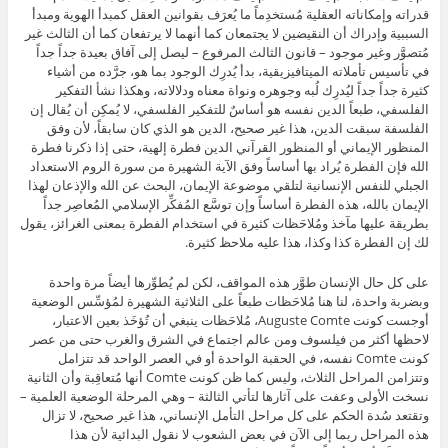
قدراته وإمكاناته العقلية مُستخدِماً ما يُعرَف بقوانين العقل كمبدأ الهوية ومبدأ
السببية وإدراك أن النقيضين لا يجتمعان كما أنهما لا يرتفعان كما أن الثالث غير
مُتصوَّر وغير موجود – قانون الثالث المرفوع – ليصل إلى آفاق بعيدة جداً جداً
في تأسيس تأملاته الميتافيزيقية، بدأ يُدرِك الوجود بما هو، جرَّده من أشياء
كثيرة جداً جداً ليُدرِك لُبه وجوهره ونواة معناه ودلالاته، وهكذا نشأ التفكير
الفلسفي، طبعاً الدين نفسه هو أساسٌ للتفكير الفلسفي، لا يُمكِن أن يُقال إن
الفلسفة سبقت الدين، هذا غير صحيح، الدين هو الذي كان سابقاً، لأن وفق
المنظور الإيماني أو المنظور القرآني الدين فطرة إلهية، حتى إذا ذكرنا فطرة
الله فإن الفطرة يُراد بها أساساً وفق الآية الشهيرة من سورة الروم الاستعداد
الجبلي للنفس الإنسانية لتلقي موضوعة الإيمان، البحث عن الله والإذعان لهذا
الإيمان بالله، هذه الفطرة أساساً وإن توسَّع المُفكِّر الإسلامي المُعاصِر جداً
بطريقة عليها مآخذ ومُلاحَظات كثيرة في استخدام الفطرة بمعنى الغرائز، يقول
لك إن الفطرة كذا وكذا، هذا عليه ملاحظ كثيرة.
على كل حال الإنسان طوَّر هذه المواقف، لكن لم يُطوِّرها أيضاً مرة واحدة
وبضربة واحدة، لنا هنا مُلاحَظات طبعاً على الثلاثية الشهيرة لمُؤسِّس الوضعية
أوجست كونت Auguste Comte، مُلاحَظات ينبغي أن تُؤخَذ بعين الاعتبار،
لاحظها أكثر من فيلسوف ومن عالم اجتماع في الشرق والغرب حتى من عصر
كونت Comte نفسه، في الحقبة الواحدة أو في العصر الواحد قد تتزامل
وتتزامن المراحل الثلاث، وليس كما ظن كونت Comte أنها مُتعاقِبة وأن الثانية
نسخت الأولى وعفت على آثارها لتأتي الثالثة – وهي المرحلة الوضعية العلمية –
وتقتعد سُدة الحكم على كل مراحل التأمل الإنساني، هذا غير صحيح، لا تزال
هذه المراحل ربما إلى الآن في بعض الشعوب لا نقول البدائية لأن هذا