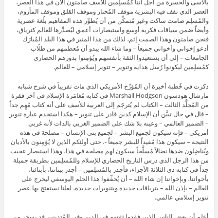
بالأسى والحسرة من أجل أننا كمُسلِمين للأسف صامتون الآن في هذا العصر،
العصر الذي تقف فيه البشرية موقف المُحتار وموقف القلق وموقف المأزوم،
والمُسلِم صامت ساكت وغير مُتمكِّن من أن يُطوِّر هذه المفاهيم بلُغة عصرية
وأيضاً ضمن سياقات فكرية أوسع واستبصارات أعمق ليُصدِّرها للعالم كترياق،
فنحن صامتون وهذا الصمت إثم، لذلك من هذا المنبر في هذا البلد المُبارَك
أدعو إخواني وأخواتي جميعاً – وما شاء الله يبدو أن مُعظَمهم من طلّاب
الجامعات – إلى أن يستعيدوا الثقة بأنفسهم ويُؤمِنوا بدورهم الحضاري
كمُسلِمين ليكونوا رُسل هداية وتنوير – تنوير إسلامي – للعالم.
ذكرت في خُطبة أخيرة أن المُؤرِّخ الأمريكي الذي مات تقريباً في شرخ شبابه
مارشال هودسون Marshall Hodgson في كتابه مُغامَرة الإسلام في آخر فقرة
من المُجلَّد الثالث – الكتاب لم يُترجَم إلى العربية للأسف على أنه كتاب مُهِم جداً
– قال في حال تبيَّن أن الإسلام كدين قادر على تنوير – هكذا استخدم عبارة تنوير
– الضمير العالمي – وعينه بلا شك على الضمير الغربي بالذات لأنه غربي
أمريكي – فإنه سيكون لجميع البشر – لجميع بني الإنسان – مصلحة في هذه
النتيجة – سيكون هذا مُفيداً للبشر جميعاً -، حتى أولئكم الذين لا يُؤمِنون بالأديان
ويُناضِلون ضدها نضالاً مُسلَّحاً سيكون لهم مصلحة في هذا، وهذا استبصار عجيب
من هذا الرجل الذي درس التاريخ الحضاري للإسلام وللمُسلِمين بطريقة جميلة
جداً في كتابه ذي الثلاثة الأجزاء، فأجدر بالمُسلِمين – أجدر ببناتنا، بأبنائنا،
بأخواتنا، وبإخواننا إن شاء الله – أن يُحقِّقوا هذا الحلم اليوسفي ليخرج على
العالم – بإذن الله – بترياقات جديدة وبتنويرات جديدة، لعلنا نستفتح بها عصر
تنوير إسلامي عالمي.
أعلم أن بعض الناس الذين فقدوا ثقتهم في الدين وفي المُتدينين قد يسخر من