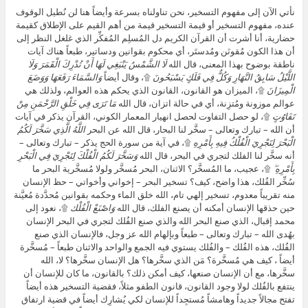
نأتي الآن إلى مفهوم التسخير، نحن تناولناه بسرعة وأيضاً هنا لن نُطيل الوقوف
عنده، مفهوم التسخير أو قيمة التسخير قيمة من أهم القيم على الإطلاق كقيمة
حضارية، أنا أشرت أن القرآن الكريم دل المُسلِم المُفكِّر الذي غلغل النظر إلى
أن هذا الكون مُقونَن ومُدستَر، أي محكوم بقوانين ودساتير، طبعاً هناك آيات
ناطقة بوضوح بهذا المعنى، قال الله
لَا الشَّمْسُ يَنْبَغِي لَهَا أَنْ تُدْرِكَ الْقَمَرَ وَلَا
اللَّيْلُ سَابِقُ النَّهَارِ وَكُلٌّ فِي فَلَكٍ يَسْبَحُونَ
۩، وقال أيضاً
وَالسَّمَاءَ رَفَعَهَا وَوَضَعَ
الْمِيزَانَ
۩، الميزان هو القانون، القانون الذي يحكم هذه العوالم، ولذلك هي
عوالم موزونة ومُتزِنة، أي في حالة اتزان، قال الله
مَا تَرَى فِي خَلْقِ الرَّحْمَنِ مِنْ
تَفَاوُتٍ
۩، لو حصل التفاوت لحصل انهيار المعمار الكوني، القرآن يذكر في آيات
أن الله – تبارك وتعالى – سخَّر لنا البحار، قال الله عن البحر
اللَّهُ الَّذِي سَخَّرَ لَكُمُ
الْبَحْرَ لِتَجْرِيَ الْفُلْكُ فِيهِ بِأَمْرِهِ
۩، في آية من سورة الحج يذكر – تبارك وتعالى –
أنه سخَّر لنا الفلك لتجري في البحر، قال الله
وَسَخَّرَ لَكُمُ الْفُلْكَ لِتَجْرِيَ فِي الْبَحْرِ
بِأَمْرِهِ ۖ
۩، عجيب، ما المُسخَّر؟ الاثنان، البحر مُسخَّر ولولا مُسخَّرية البحر ما
سُخِّر الفُلك، هذا واضح، كيف؟ تسخير البحر – إخواني وأخواتي – حظ الإنسان
منه تقريباً معدوم، تسخير إلهي تام، الله خلق الماء وحكمه بقوانين مُحدَّدة مُعيَّنة
حين حذقها الإنسان أمكنه أن يصنع الفلك، قال الله
وَاصْنَعْ الْفُلْك
۩، نعود إلى
محمد إقبال، الذي صنع البحر الله والذي صنع الفُلك لتجري في البحر الإنسان
بهُدى الله – تبارك وتعالى – طبعاً وبإلهام الله عز وجل، فالإنسان الذي صنع
الفُلك، هذه الفُلك – والفُلك يستوي فيه الجمع والواحد والاثنان طبعاً – مُسخَّرة
أيضاً ، كيف هي مُسخَّرة؟ مَن الذي سخَّرها؟ هل الإنسان سخَّرها؟ لا، الله
سخَّرها، مع أن الإنسان صنعها، كيف أمكن ذلك؟ بالقانون، ما كان للإنسان أن
ينتفع بالفُلك لولا وجود القانون، قانون الطفو مثلاً، فقضية التسخير هذه أيضاً
تفتح مجالاً جديداً وهامشاً مُستجِداً للإنسان لكي يُشارِك أيضاً في قضية ارتفاق