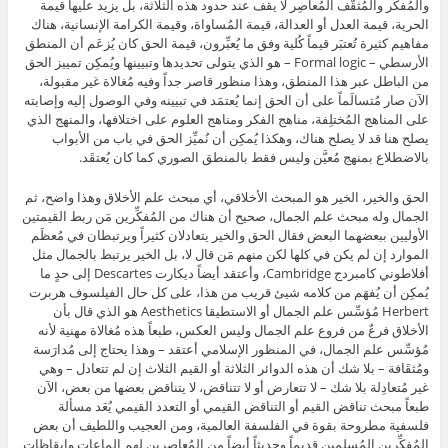
والمُفكِّر والمُثقَّف المُعاصِر لا يقف عند حدود هذه الثلاثة، بل يزيد عليها قيمة
الحرية، قيمة العدل أو العدالة، قيمة المُساواة، وقيمة الكرامة الإنسانية، هناك
مفاهيم كثيرة تُعتبَر قيماً كُلية وفق ما يُعبِّرون، قيمة الحق كان يُزعَم أن المنطق
الأرسطي – Formal logic – هو الذي يتولى تحديدها وتبيينها ويُمكِن تمييز الحق
من الباطل عبر هذا المنطق، وهذا منظور قاصر جداً وفيه مُغالاة غير مقبولة،
الآن صار مُتسالَماً على أن الحق إنما يُعتمَد في تبيينه وفي الوصول إليه وإصابته
على المناهج المُختلِفة، مناهج الفكر ومناهج العلوم على اختلافها، والمنهج الذي
يصلح هنا قد لا يصلح هناك، وهكذا يُمكِن أن نُميِّز الحق في باب من الأبواب
بالاضطلاع بمنهج مُعيَّن وليس فقط بالمنطق الصوري كما كان يُعتقَد.
الحق والخير، الخير هو المبحث الأخلاقي، أي مبحث علم الأخلاق وهذا واضح، ثم
الجمال وله مبحث علم الجمال، صحيح أن هناك من المُفكِّرين مَن ربط القيمتين
الأوليين ببعضهما البعض فقال الحق والخير يتعادلان كثيراً ويرتبطان في مُعظَم
الموارد إن لم يكن في كلها لكن منهم مَن قال لا، بل الخير يرتبط بالجمال مثل
أفلاطوني كامبردج Cambridge، وأعتقد أيضاً ديكارت Descartes إلى حدٍ ما
يُمكِن أن يُفهَم من كلامه شيئ قريب من هذا، على كل حال الفيلسوف هربرت
Herbert مُؤسِّس علم الجمال أو الاستطيقا Aesthetics هو الذي قال بأن
الأخلاق فرعٌ من فروع علم الجمال وليس العكس، طبعاً هذه مُغالاة مهنية لأنه
مُؤسِّس علم الجمال، في المنظور الإسلامي أعتقد – وهذا يحتاج إلى مُدارَسة
ومُثقَافة – بلا شك أن هذه الدوائر الثلاثة أو القيم الثلاث إن لم تتعادل – وهي
غير مُتعادِلة بلا شك – لا تتعارض أو لا تتناقض، لا يتناقض بعضها من بعض، الآن
طبعاً مبحث تناقض القيم أو التناقض القيمي أو التعدد القيمي يُعَد مسألة
فلسفية مطروحة بقوة في الفلسفة العالمية، ومن العجيب واللطيف أن بعض
المُفكِّرين المُسلِمين قديماً وحديثاً أيضاً من المُعاصِرين لهم إلماعات وإيقاظات