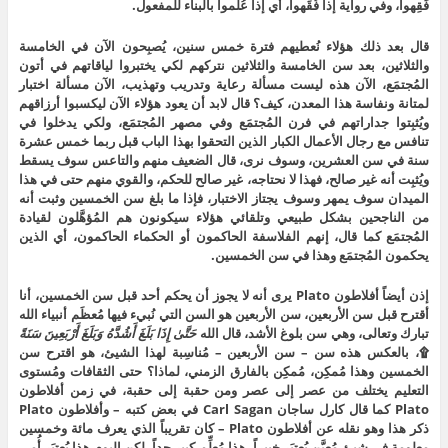
فَقِهوا، وفي رواية إذا فُقِّهوا، أي إذا عُلِّموا بالبناء للمفعول.
قال بعد ذلك هؤلاء نُعطيهم فترة خمس سنين، يُصبِحون الآن في الخامسة
والثلاثين، بعد سن الخامسة والثلاثين نتركهم لكي يختبروا لياقاتهم في أتون
المُجتمَع، الآن هذه ليست مسألة رعاية وتدريب وتهذيب، الآن مسألة اختبار
لمتانة ونفاسة هذا المعدن، كيف؟ قال لابد أن يعود هؤلاء الآن ليكسبوا أرزاقهم
ويُثبِتوا جداراتهم في فرن المُجتمَع وفي مصهر المُجتمَع، ولكي يدخلوا في
تنافس مع رجال الأعمال الكبار الذين التحقوا بهذا الباب قبل ربما خمس عشرة
سنة في سن العشرين، وسوف نرى، قال الضعيف منهم والتاعس سوف يسقط
ويُثبِت أنه غير صالح، فهذا لا نحتاجه، غير صالح للحكم، والقوي منهم حتى في هذا
الميدان سوف يمهر وسوف يجتاز الاختبار، فإذا ما بلغ سن الخمسين وثبت أنه
من الناجحين بشكل طبيعي وتلقائي هؤلاء سيكونون هم المُؤهَّلون لقيادة
المُجتمَع كما قال، إنهم الفلاسفة الحاكمون أو الحكماء الحاكمون، أي الذين
يحكمون المُجتمَع وهذا في سن الخمسين.
إذن أيضاً أفلاطون Plato يرى أنه لا يجوز أن يحكم أحد قبل سن الخمسين، أنا
أقترح قبل سن الأربعين، سن الأربعين هو السن التي نُبيء فيها مُعظَم أنبياء الله
تبارك وتعالى، وهي سن بلوغ الأشد، قال الله
حَتَّىٰ إِذَا بَلَغَ أَشُدَّهُ وَبَلَغَ أَرْبَعِينَ سَنَةً
۩، بالعكس هذه سن – سن الأربعين – مُناسِبة لهذا الشيئ، هو اقترح سن
الخمسين وهذا مُمكِن، مُمكِن بالفارق الزمني، لماذا؟ حتى الثقافات ومُستوى
التعليم يختلف من عصر إلى عصر ومن حقبة إلى حقبة، في زمن أفلاطون
Plato كما قال كارل ساجان Carl Sagan في بعض كتبه – وأفلاطون Plato
ذكر هذا وهو نقله عن أفلاطون Plato – كان تقريباً الذي يعرف مائة وخمسين
معلومة في شيئ مُعيَّن يُعتبَر خبيراً، هذا مُعلِّم كبير جداً، لكن اليوم هذا يُعتبَر أُمي