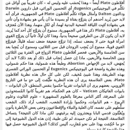
أفلاطون Plato أيضاً – وهذا يُحسَب عليه وليس له – كان تقريباً مِن أوائل مَن
تكلَّم في اليوجينيكس Eugenics، أي التحسين الوراثي، قبل داروين Darwin
ودالتون Dalton وأمثال هؤلاء تكلَّم أفلاطون Plato في الجمهورية، فرأى أنه
لابد حين يُريد أحدهم أن يتزوَّج بفتاة أو بسيدة ما أن يأتي هو بشهادة وأن تأتي
هي بشهادة تُثبِت اللياقة الصحية البدنية لهما، أي لكلٍ منهما، وهذا الآن مُعترَف
به، أفلاطون Plato ذكر هذا في الجمهورية، ممنوع أن يتزوَّج كل أحد كما يُريد،
لابد أن يكون كل من الطرفين صحيحاً بدنياً، وهذا كان أولاً، ثانياً أن يتزوَّج القوي
امرأة قوية حتى لا يضعف نسله، إذا تزوَّج ضعيفة ضعف نسله قليلاً، فيتزوَّج
القوي قويةً، ممنوع أن يُنجِب الزوجان قبل سن الثلاثين، وممنوع أن يُنجِبا بعد
سن الخامسة والأربعين، فحصر أفلاطون Plato الزواج في الفترة بين الثلاثين
وبين الخامسة والأربعين، ماذا إن حصل إنجاب قبل ذلك أو بعد ذلك؟ لابد أن
يُجهَض، لابد من الإجهاض Abortion، وطبعاً هذه شمولية، هذا حكم شمولي،
وهذه نظرية واضحة في اليوجينيكس Eugenics أو التحسين الوراثي القسري
بهذه الطريقة، وهذا شيئ مُخيف، لكن على كل حال هذه نظرية أفلاطون
Plato، بعض الفلاسفة يرى أن هذه النظرية طُبِّقت إلى حدٍ ما في التاريخ
الأوروبي، بعضهم يرى أن البابوات تقريباً حكموا بنفس المنطق، لأن البابوات –
بابوات الفاتيكان Vatican – كان هم الحكماء، هم تقريباً كانوا المُستحوِذين
على المعرفة، أكثر الناس معرفةً بالعلوم المشهورة – علوم الثالوث وعلوم
الربوع – هم البابوات، وحكموا بإرادة الشعب، الشعب أراد ذلك، الشعب
سلَّطهم على نفسه، كان العلية والنبلاء والإقطاعيون وحتى بعض الأباطرة يأتون
ويُقبِّلون قدمي البابا ويعتذرون إليه برغبتهم، لكن ماذا كان النتيجة؟ يتساءل
الفلاسفة، النتيجة لم تكن حميدة، لم تكن طيبة، إذن هذه الدول الشيوعية إلى
حدٍ ما حُكِمَت بهذا على نحو مُقارِب، أليس كذلك؟ الدول الشيوعية حصل فيها
هذا والنتيجة كارثية مهولة.