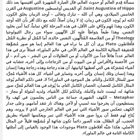
مسألة قِدم العالم أو حدوث العالم، قال العبارة الشهيرة التي اقتبسها بعد ذلك
Saint Augustine of Hippo، أي القديس أوغسطين Augustine في القرن
الخامس الميلادي، وهي أن الله – تبارك وتعالى – أوجد الزمان بخلق الكون،
لكنه لم يُوجِد الكون في زمان، إذ لا زمان أصلاً، لكنه مع ذلك أقر بأن الله أوجد
الكون، وهذا مُهِم وكافٍ على الأقل، في هذه المرحلة كافٍ تماماً، كما آمن بخلود
النفس، وهذا طبعاً يتواطأ عليه كل الآلهيين سواء من رجال الثيولوجيا
Theology أو من الفلاسفة المُتألِّهين، النفس خالدة، أما المُثل أو نظرية المُثل
فأفلاطون Plato يرى أن كل ما نراه في هذا العالم إنما هو صور مُشوَّهة
للحقيقة المثالية الكامنة في العالم الآخر، في عالم الماوراء، فمثلاً نرى في هذا
العالم عدداً هائلاً جداً من الأكواب أو من الطاولات أو من البشر – بني آدم – أو
من الأحصنة والأفراس أو من البيوت أو من الزجاجات وإلى آخره، تتشابه في
أشياء مُشترَكة هي التي تُعطيها كيانيتها، أن هذه زجاجة وهذه زجاجة وهذا إنسان
وهذا إنسان وتلك إنسان وإلى آخره، وتتمايز في أشياء، كل هذه الأشياء مُجرَّد
صور للمثال الكامل والتام، هل الموجود في الماوراء؟ لا، ففي ذلكم العالم يُوجَد
المثال الكامل للحصان، الحصان الكامل التام، ما يُوجَد في هذا العالم مُجرَّد صور
شائهة له، ليست تامة وكاملة، وكذلكم لكل الأشياء، ولديه أمثولة أو مجاز –
Metaphor – الكهف الشهيرة، جماعة من الناس يجلسون في كهف ولا
يستطيعون أن يخرجوا منه لسببٍ أو لآخر، وهناك نار تتقد أمامهم، وعلى جدار
الكهف تنعكس صور الأشياء التي تمر في العالم الخارجي الذي لا يرونه، وهم
يُتاح لهم فقط أن يروا صور هذه الأشياء التي تمر ويعكسها الضياء بطريق
الحجب، أي الظلال، هذه الصور دائماً تكون شائهة أو مُشوَّهة قليلاً عن المثال
الأصلي، هكذا شبَّه أفلاطون Plato موجودات هذا الوجود بالقياس إلى أمثلتها
الكاملة التامة في عالم الماوراء.