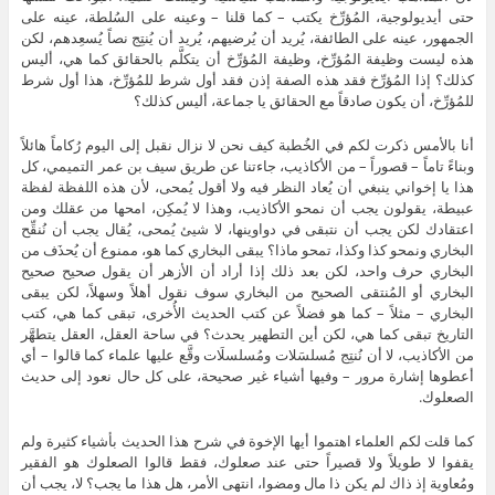
حتى أيديولوجية، المُؤرِّخ يكتب – كما قلنا – وعينه على السُلطة، عينه على
الجمهور، عينه على الطائفة، يُريد أن يُرضيهم، يُريد أن يُنتِج نصاً يُسعِدهم، لكن
هذه ليست وظيفة المُؤرِّخ، وظيفة المُؤرِّخ أن يتكلَّم بالحقائق كما هي، أليس
كذلك؟ إذا المُؤرِّخ فقد هذه الصفة إذن فقد أول شرط للمُؤرِّخ، هذا أول شرط
للمُؤرِّخ، أن يكون صادقاً مع الحقائق يا جماعة، أليس كذلك؟
أنا بالأمس ذكرت لكم في الخُطبة كيف نحن لا نزال نقبل إلى اليوم رُكاماً هائلاً
وبناءً تاماً – قصوراً – من الأكاذيب، جاءتنا عن طريق سيف بن عمر التميمي، كل
هذا يا إخواني ينبغي أن يُعاد النظر فيه ولا أقول يُمحى، لأن هذه اللفظة لفظة
عبيطة، يقولون يجب أن نمحو الأكاذيب، وهذا لا يُمكِن، امحها من عقلك ومن
اعتقادك لكن يجب أن نتبقى في دواوينها، لا شيئ يُمحى، يُقال يجب أن نُنقِّح
البخاري ونمحو كذا وكذا، تمحو ماذا؟ يبقى البخاري كما هو، ممنوع أن يُحذَف من
البخاري حرف واحد، لكن بعد ذلك إذا أراد أن الأزهر أن يقول صحيح صحيح
البخاري أو المُنتقى الصحيح من البخاري سوف نقول أهلاً وسهلاً، لكن يبقى
البخاري – مثلاً – كما هو فضلاً عن كتب الحديث الأُخرى، تبقى كما هي، كتب
التاريخ تبقى كما هي، لكن أين التطهير يحدث؟ في ساحة العقل، العقل يتطهَّر
من الأكاذيب، لا أن نُنتِج مُسلسَلات ومُسلسلَات وقَّع عليها علماء كما قالوا – أي
أعطوها إشارة مرور – وفيها أشياء غير صحيحة، على كل حال نعود إلى حديث
الصعلوك.
كما قلت لكم العلماء اهتموا أيها الإخوة في شرح هذا الحديث بأشياء كثيرة ولم
يقفوا لا طويلاً ولا قصيراً حتى عند صعلوك، فقط قالوا الصعلوك هو الفقير
ومُعاوية إذ ذاك لم يكن ذا مال ومضوا، انتهى الأمر، هل هذا ما يجب؟ لا، يجب أن