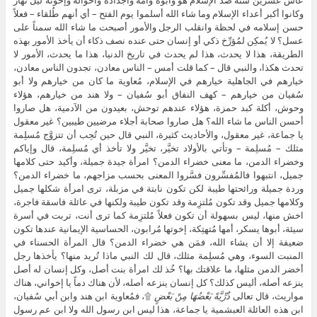
عاش عشرين سنة ضد الإسلام هو وأبوه وأمه وأجداده وأخواله وإخوته ليل نهار
وكانوا أكبر أعداء الإسلام وما شاء الله أسلموا يوم الفتح – أي أنهم طُلقاء – فعلاً
حسن إسلامه في لحظة وانقلب الرجل والأمور أصبحت ما شاء الله سمناً على
عسل؟ لا يُمكِن لمُؤرِّخ ذكي أو إنسان حتى عنده نصف ذكاء أن يأخذ الأمور بهذه
الطريقة، هذا لا يحدث، هذا لم يحدث في تاريخ الدنيا، هذا ما يحدث، الأمور لا
تحدث هكذا، والنبي قال – كما قلت أمس – الناس معادن، تجدون الناس معادن،
خيارهم في الجاهلية خيارهم في الإسلام، مُعاوية ما كان من خيارهم ولا أبو
سُفيان من خيارهم – كهف النفاق أبو سُفيان – ولا هند من خيارهم، هؤلاء
وحوش، أكلة كبد حمزة، هؤلاء عندهم توحش، بعيدون من الآدمية، هل صاروا
أحسن الناس ما شاء الله؟ هل صاروا صحابة أجلاء مرضيين طيبين؟ غير معقول
يا جماعة، غير معقول، والأحاديث كثيرة، النبي قال حين تُحِب أن تتزوَّج مُسلِمة
مثلك – مُسلِمة – وتأتي بالأولاد تخيَّر، تخيَّر ولا تأخذ أي مُسلِمة، قال وإياكم
وخضراء الدمن، ما معنى خضراء الدمن؟ امرأة جيدة جميلة، وأكيد حتى كلامها
جميل، انتبهوا فالمُفسِّرون فسَّروا المعنى بحسب مزاجهم، ما خضراء الدمن؟
وردة جميلة ورائحتها طيبة لكن تكون نابتة في مزبلة، ترى امرأة شكلها جميل
وكلامها جميل وقد تكون مُلتزِمة وقد تكون طيبة ولكنها في عائلة فاسقة فاجرة،
اخش منها، ليس بسهولة أن تكون فعلاً مُلتزِمة كما ترى أنت، تربت في أسرة
سيئة، أبوها يسكر، أمها مُتهتِكة، إخوتها مُرابون، الحساسية الإيمانية عندها تكون
ضعيفة إلا أن يشاء الله، فمَن هي خضراء الدمن؟ قال المرأة الحسناء في
المنبت السوء، وهي مُسلِمة مثلك، قال لك النبي ماذا تُريد منها؟ يأخذها رجل
أخضر الدمن مثلها، ما علاقتك بها؟ خُذ لك امرأة بنت أصل، وكل إنسان له أصل
ينزعه أصله، أليس كذلك؟ كل إنسان ينزعه أصله، لأن هناك دماً يا إخواني، هناك
مواريث، قال تعالى
ذُرِّيَّةً بَعْضُهَا مِنْ بَعْضٍ
۩، فمُعاوية ابن هند وابن أبي سُفيان،
ابن هذه العائلة العبشمية يا جماعة، هذا ليس ابن رسول الله ولا ابن عم رسول