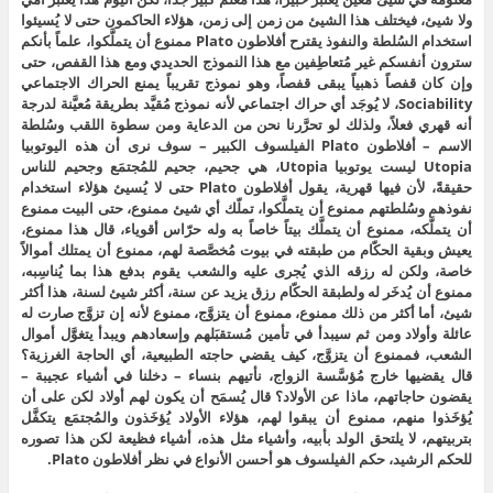
ولا شيئ، فيختلف هذا الشيئ من زمن إلى زمن، هؤلاء الحاكمون حتى لا يُسيئوا
استخدام السُلطة والنفوذ يقترح أفلاطون Plato ممنوع أن يتملَّكوا، علماً بأنكم
سترون أنفسكم غير مُتعاطِفين مع هذا النموذج الحديدي ومع هذا القفص، حتى
وإن كان قفصاً ذهبياً يبقى قفصاً، وهو نموذج تقريباً يمنع الحراك الاجتماعي
Sociability، لا يُوجَد أي حراك اجتماعي لأنه نموذج مُقيَّد بطريقة مُعيَّنة لدرجة
أنه قهري فعلاً، ولذلك لو تحرَّرنا نحن من الدعاية ومن سطوة اللقب وسُلطة
الاسم – أفلاطون Plato الفيلسوف الكبير – سوف نرى أن هذه اليوتوبيا
Utopia ليست يوتوبيا Utopia، هي جحيم، جحيم للمُجتمَع وجحيم للناس
حقيقةً، لأن فيها قهرية، يقول أفلاطون Plato حتى لا يُسيئ هؤلاء استخدام
نفوذهم وسُلطتهم ممنوع أن يتملَّكوا، تملّك أي شيئ ممنوع، حتى البيت ممنوع
أن يتملَّكه، ممنوع أن يتملَّك بيتاً خاصاً به وله حرّاس أقوياء، قال هذا ممنوع،
يعيش وبقية الحكّام من طبقته في بيوت مُخصَّصة لهم، ممنوع أن يمتلك أموالاً
خاصة، ولكن له رزقه الذي يُجرى عليه والشعب يقوم بدفع هذا بما يُناسِبه،
ممنوع أن يُدخَر له ولطبقة الحكّام رزق يزيد عن سنة، أكثر شيئ لسنة، هذا أكثر
شيئ، أما أكثر من ذلك ممنوع، ممنوع أن يتزوَّج، ممنوع لأنه إن تزوَّج صارت له
عائلة وأولاد ومن ثم سيبدأ في تأمين مُستقبَلهم وإسعادهم ويبدأ يتغوَّل أموال
الشعب، فممنوع أن يتزوَّج، كيف يقضي حاجته الطبيعية، أي الحاجة الغرزية؟
قال يقضيها خارج مُؤسَّسة الزواج، نأتيهم بنساء – دخلنا في أشياء عجيبة –
يقضون حاجاتهم، ماذا عن الأولاد؟ قال يُسمَح أن يكون لهم أولاد لكن على أن
يُؤخَذوا منهم، ممنوع أن يبقوا لهم، هؤلاء الأولاد يُؤخَذون والمُجتمَع يتكفَّل
بتربيتهم، لا يلتحق الولد بأبيه، وأشياء مثل هذه، أشياء فظيعة لكن هذا تصوره
للحكم الرشيد، حكم الفيلسوف هو أحسن الأنواع في نظر أفلاطون Plato.