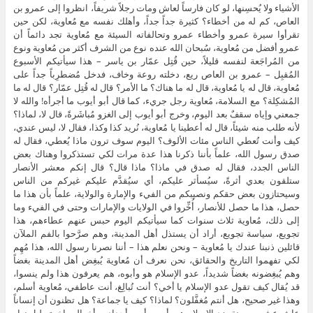
الأشياء ولا يُحسِنها، لو كان فارساً لعاش ومات رجلاً شريفاً، انظروا إلى عمرو بن
العاص، كم له من أخطاء؟ كثيرة جداً جداً، وأهلك نفسه مع مُعاوية، لكن حين
تقرأوا سيرة عمرو وأخطاء عمرو وتحالفاته السيئة مع مُعاوية تجد دائماً أن
عمرو أفضل من مُعاوية، سُبحان الله عنده نوع من الشرف أكثر من مُعاوية ونوع
من المُراجَعة لنفسه قليلاً، حين قُتِل عمّار بن ياسر – هذا سيأتيكم الأسبوع
المُقبِل – عمرو بن العاص ريع، دخلته روعة وخاف، فدخل مُضطرِباً جداً على
مُعاوية، قال له يا مُعاوية، قال له ما هناك؟ ما الأمر؟ قال له قُتِل عمّار؟ قال له ما
المُشكِلة؟ مع السلامة، مُعاوية رجل جريء، كما قال أبو أيوب ما أجرأه! والله لا
جمعني وإياه سقفٌ بعد اليوم، وخرج أبو أيوب إلى الغزو مُباشَرةً، قال لا، لماذا؟
لأنه طلب منه شيئاً، قال له أعطينا يا مُعاوية، نُريد كذا وكذا، فقال لا، ليس عندي،
كيف وأنت تُعطي الناس مئات الألوف؟ اليوم سوف ترون ماذا يُعطي، فقال له
صدق رسول الله، علماً بأننا ذكرنا هذا عدة مرات لكي تستذكروا وهناك بعض
الناس الجدد، فقال له صدق في ماذا؟ ماذا قال؟ قال إنكم معشر الأنصار
ستلقون بعدي أثرةً، سيُسأثر عليكم، أي سيُقدَّم عليكم غيركم من الناس
وسيحتازون بعض حقكم ونصيبكم من الفيء والإمارة والولاية، علماً بأن هذا ما
حصل، هذا ما حصل للأنصار، أُخِّروا في الولايات والإمارات وحتى في الفيء وما
إلى ذلك، مُعاوية ثلاث سنوات كما سيأتيكم اليوم حبس عنهم عطاءهم، هذا
تجويع، سياسة تجويع، أراد أن يستذل أهل المدينة، وهم صرَّحوا بالفم الملآن
قائلين ذنبنا عندك يا مُعاوية – ونحن نعلم هذا – أننا نصرنا رسول الله، هذا مُهِم
لكي تفهموا التاريخ والحقائق، نحن نعرف أن مُعاوية يُبغِض أهل المدينة بغضاً
وهم يُبغِضونه بغضاً شديداً، عدو الإسلام هو وأبوه، هم يعرفون هذا ولم ينسوا،
قد يُقال كيف تقول عدو الإسلام يا أخي؟ أنت تُبالِغ، أنت عاطفي، مُعاوية أسلم،
وهذا غير صحيح، هل أنتم مُغفَّلون؟ لماذا؟ كيف يا جماعة؟ هل تظنون أن إنساناً