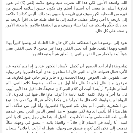
الله، واضحة الأمور، لكن هذا كله نضرب عليه ونضع علامة إكس (X) ثم نقول
مُعاوية أسلم، ما معنى أنه أسلم؟ أسلم وقد يكون حسن إسلامه أحسن من
غيره من الصحابة لكن سوف نرى تاريخه يا حبيبي بعد ذلك، أليس كذلك؟ حاكمه
إلى تاريخه يا أخي وحكِّم عقلك، حاكمه إلى ما فعله طيلة حياته، اقرأ تاريخه ثم
بعد ذلك حكِّم واحتكم فيه كما تشاء وسوف ترى الحقيقة فالأمور واضحة، الأمور
واضحة على كل حال.
نعود إلى موضوعنا عن الصعلكة، على كل حال قلنا العلماء لم يهتموا كثيراً بهذا
النعت وبهذا اللقب، ظنوا أنه يعني الفقر، وهذا غير صحيح، لا يعني الفقر، يعني
شيئاً أبعد وأخطر من الفقر، والنبي إذا أطلق شيئاً يعنيه فانتبهوا.
(ملحوظة) أراد أحد الحضور أن يُكمِل الأستاذ الدكتور عدنان إبراهيم كلامه عن
الأثرة فقال فضيلته: قال له النبي قال لنا ستلقون بعدي أثرةً فاصبروا وفي رواية
حتى تلقوني على الحوض، وهذا الحديث رواه جابر وغير جابر، فبلغ مُعاوية، هل
تعرفون ماذا قال مُعاوية؟ قال فأنا أول مَن صدَّقه، مضبوط كلام النبي، ألم
أستأثر عليكم؟ أرأيتم؟ أثبت أن كلام النبي كان صحيحاً، فلما قيل هذا لأبي أيوب
قال ما أجرأه! وقال كلمة، كلمة ثانية لا أعرف ماذا قال فيها في مُعاوية، لأن
الرواة لم يقولوها، لكنه قال ما أجرأه! هل هكذا يتكلَّم عن النبي؟ نعم، هذا نوع
من السُخرية بالنبي، ألم يقل لكم اصبروا؟ فاصبروا، وأنا أول مَن صدَّقه، ألم
يقل هذا؟ أنا بلُغتي العامية لكي تفهموا – هذا لبعض الناس الذين ليس عندهم
تأنس بلغة المُصطفى وبلُغة الأحاديث – أقول أنا هذا مثل رجل يقول لك يا أخي
انتبه، أنا رأيت في المنام كأن فلاناً – والعياذ بالله – يبصق في وجهك مثلاً،
فذهبت إلى فلان لكي تُخبِره فبصق في وجهك، تقول له أرأيت يا فلان؟ سبحان