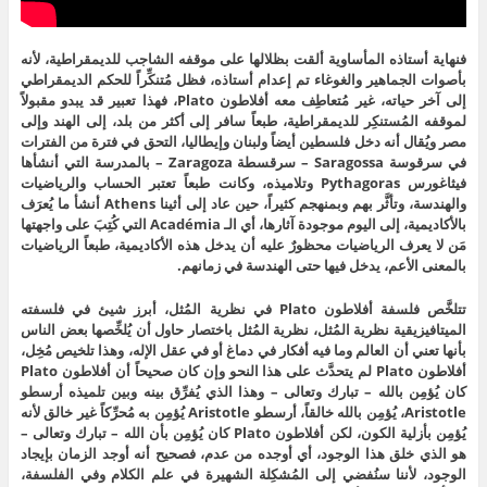
فنهاية أستاذه المأساوية ألقت بظلالها على موقفه الشاجب للديمقراطية، لأنه
بأصوات الجماهير والغوغاء تم إعدام أستاذه، فظل مُتنكِّراً للحكم الديمقراطي
إلى آخر حياته، غير مُتعاطِف معه أفلاطون Plato، فهذا تعبير قد يبدو مقبولاً
لموقفه المُستنكِر للديمقراطية، طبعاً سافر إلى أكثر من بلد، إلى الهند وإلى
مصر ويُقال أنه دخل فلسطين أيضاً ولبنان وإيطاليا، التحق في فترة من الفترات
في سرقوسة Saragossa – سرقسطة Zaragoza – بالمدرسة التي أنشأها
فيثاغورس Pythagoras وتلاميذه، وكانت طبعاً تعتبر الحساب والرياضيات
والهندسة، وتأثَّر بهم وبمنهجم كثيراً، حين عاد إلى أثينا Athens أنشأ ما يُعرَف
بالأكاديمية، إلى اليوم موجودة آثارها، أي الـ Académia التي كُتِبَ على واجهتها
مَن لا يعرف الرياضيات محظورٌ عليه أن يدخل هذه الأكاديمية، طبعاً الرياضيات
بالمعنى الأعم، يدخل فيها حتى الهندسة في زمانهم.
تتلخَّص فلسفة أفلاطون Plato في نظرية المُثل، أبرز شيئ في فلسفته
الميتافيزيقية نظرية المُثل، نظرية المُثل باختصار حاول أن يُلخِّصها بعض الناس
بأنها تعني أن العالم وما فيه أفكار في دماغ أو في عقل الإله، وهذا تلخيص مُخِل،
أفلاطون Plato لم يتحدَّث على هذا النحو وإن كان صحيحاً أن أفلاطون Plato
كان يُؤمِن بالله – تبارك وتعالى – وهذا الذي يُفرِّق بينه وبين تلميذه أرسطو
Aristotle، يُؤمِن بالله خالقاً، أرسطو Aristotle يُؤمِن به مُحرِّكاً غير خالق لأنه
يُؤمِن بأزلية الكون، لكن أفلاطون Plato كان يُؤمِن بأن الله – تبارك وتعالى –
هو الذي خلق هذا الوجود، أي أوجده من عدم، فصحيح أنه أوجد الزمان بإيجاد
الوجود، لأننا سنُفضي إلى المُشكِلة الشهيرة في علم الكلام وفي الفلسفة،