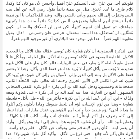
قلوبكم أجل من عليّ، على ألسنتكم عليّ أفضل وأحسن لأن هو كان كذا وكذا،
كلام فارغ، ما عُدنا نُخدَع، مثل ابن تيمية دائماً يقول رضيَ الله عن أهل بيت
النبي ونتقرَّب إلى الله بحبهم ويأتي بالشعر، والله! وعند المُحاكَمات يا ابن تيمية
دائماً تستنتج أنهم أخطأوا وتغمزهم، أليس كذلك؟ دائماً يحدث هذا وتُبريء
جماعتك، ثم تقول أنك تُحِبهم كثيراً، لكن نحن لن نُصدِّقك والله، لن نكون
مُغفَّلين، لن نُستغفَل، هذا اسمه استغفال، تترضى علىّ وتضربني – ! قال: يقول
معاوية: اللهم غفراً – هذا غير موجود عند البلاذري، أي غير موجود اللهم غفراً.
في التذكرة الحمدونية أن كان مُعاوية كان يُوصي عمّاله بقلة الأكل ويا للعجب،
الأكول التلقامة المعدود في الأكلة يُوصيهم بقلة الأكل، قال لعامله يوماً كُل قليلاً
تعمل طويلاً، لعله كان يغار، في بعض الروايات قالوا كان يغار على الأكل غيرة
شديدة، لا يُحِب من يأكل كثيراً، لا يُريد هذا، هو فقط الذي يأكل، وهذا لا يقتصر
فقط على الأكل بل يمتد إلى الدور وإلى الأموال بل وإلى كل شيئ، هو يُريد كل
شيئ له، في الكامل لابن الأثير الجزري رحمة الله تعالى عليه، المُجلَّد الثاني،
صفحة مائة وخمسين: ودخل عُبيد الله بن أبي بكرة – أبو بكرة الثقفي الصحابي
المشهور، نُفيع بن الحارث، هذا ابنه عُبيد الله بن أبي بكرة – على مُعاوية ومعه
ولدٌ له – ابن، أي ابن عُبيد الله بن أبي بكرة – فأكثر من الله – ظل يأكل – فلحظه
مُعاوية – وهذا من لؤم الإنسان، لؤم أن تلحظ ضيوفك وماذا يأكلون وكم أكلوا،
ما هذا يا أخي؟ لؤم شديد جداً وأنت أمير المُؤمِنين، عندك مليارات، لماذا تنظر
إلى أكله وتعرف هل أكثر أو قلَّل؟ ما علاقتك أنت وأنت أكلت الدنيا كلها؟ –
وفطن عُبيد الله – رأى أن مُعاوية لا يُعجِبه هذا، ينظر إلى الولد وهو يأكل – وأراد
أن يغمز ابنه – كأن يقول لابنه قم معي وتوقَّف عن الأكل – فلم يرفع رأسه –
الولد ظل يأكل لأنه جائع – حتى فرغ من الأكل – وأكيد أكل ملوك شهي ولاذ، هذا