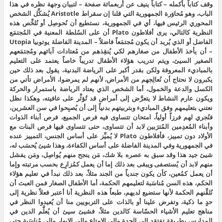
وقف كتاباً بأكمله – كتاباً ينيف عن أربعمائة صفحة – لتبيان وجهة نظره في هذا
الباب، وهو مُحاوَرة الجمهورية التي قلنا إن سقراط Aristotle يُشكِّل الشخص
المحوري الرئيس فيها، أي في الجمهورية، نستطيع أن نُحوصِل أو نُلخِّص هذه
النظرية كالتالي، يرى أفلاطون Plato أن على السُلطة المعنية في المُجتمَع
الفاضل أو الذي يُريد أن يكون مُجتمَعاً فاضلاً – المدينة الفاضلة يوتوبيا Utopia
– أن يأخذ الأطفال من صغارهم لكي يُنقِذهم من مُعتادات آبائهم ومُجتمَعهم
الصغير السيئ، ويتم تدريب هؤلاء الأطفال تدريباً خاصاً يعتمد على التعليم
بالمباديء المعروفة ولكن بقدر أكبر على الرياضة البدنية، يقول بعد ذلك حين
يكبرون لا نحتاج أن نُعالِجهم من الأمراض، لأنهم لم يمرضوا، الأمراض تأتي من
الكسل والدعة والخمول، أما الشخص الذي يعتاد الرياضة باستمرار والحركة
ويكون عارم النشاط لا يتعرَّض إلى أمراض قد تُؤثِّر على عافيته، وهكذا نظل
نعتني بتعليمهم وفق المباديء وبتربيتهم بدنياً إلى أن يُصبِحوا في سن العشرين،
فنُجري لهم فرزاً أولياً، امتحان تتساوى فيه فرص الجميع، فرص أبناء الذوات
وأبناء المُعدِمين المُترَبين لابد أن تتساوى، حتى تتساوى فيها فرص البنات مع
الأولاد دون تمييز، فأفلاطون Plato لا يُميِّز على أساس الجنس، التمييز عنده
في الجمهورية وفي المدينة الفاضلة على أساس الكفاءة، وهذا شيئ يُحسَب له،
شيئ جيد هذا وقد سبق به عصره بلا شك، مَن ينجح منهم يُواصِل، ومَن يفشل
منهم لابد أن يُستصفى ويبقى بعد ذلك إما أن يعمل كمُزارِع بحسب مرتبته وإما
أن يعمل كمُعين، كأن يكون جندياً من الجند مثلاً، بعد ذلك نبدأ في تعليم هؤلاء
الحكم، هذه السن مُناسَبة لتعليمهم الحكمة، أما الأطفال الصغار فمن العبث أن
نُلقِّنهم الحكمة لأنها ستضيع لديهم، طبعاً هذه النظرية أنا أعتبر فعلاً نظرية إلى
حدٍ ما ذكية، وتفرض علينا أو بالذات على التربويين منا أن يُعيدوا النظر في
مناهج تعليم الأشياء الحسّاسة كالدين مثلاً، فشيئ سيئ أن يُعلَّم الدين في
المدارس بطريقة تفتقد إلى الجدة وإلى الامتاع وإلى الإبهار وإلى مُناسَبة حتى