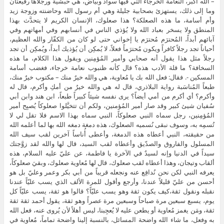
– الله أكبر، النعامة الخرجاء التي فيها سواد وبياض، هي حبشية ورجلاها رفيعتان
وما إلى ذلك، يستهزئ بصحابية جليلة وهي أم رسول الله وحاضنته وزوجة زيد
وأم أسامة، ما هذه الصعلكة؟ هذا صعلوك، الإنسان الكريم لا يتحدَّث بهذا
المنطق ولا يسخر بعباد الله ولا يُؤذي الناس في أنسابهم وفي أمهاتهم وفي
آبائهم أبداً، المُحترَم مُحترَم يا إخواني حتى لو كان من الكفّار والله العظيم،
أحياناً تجد رجلاً كافراً ويكون مُحترَماً فعلاً، لا يُمكِن أن يُؤذيك أبداً، ويُمكِن أن تجد
رجلاً مثل هذا يقول أنه صحابي وأمير المُؤمِنين ويقول هذا الكلام، ما هذه
السخافة؟ ما قلة الأدب هذه؟ قال كأنه ظنبوب نعامة خرجاء، فغضب أسامة
المسكين -. فقال: فعل الله بك يا مُعاوية، هي والله خيرٌ منك – مكتوب خيرٌ منك،
طبعاً المُناسَبة رواية البلاذري، قال له هي والله خيرٌ من أمكِ وأكرم، قال له
وأكرم؟ أي أكرم من أمي أيضاً؟ يرى نفسه شيئاً كبيراً طبعاً، ابن هند وابن أبي
سُفيان شيئ كبير وقد صار أمير المُؤمنين، ولكم أن تتخيَّلوا صعلوكاً يُصبِح أمير
المُؤمِنين، رجل سماه النبي صعلوكاً، النبي سماه بهذا الاسم فلا تقل لي لا
تُسمِه به، وسوف نبقى نُسميه الصعلوك، هذه دمغة دمغه الله بها لما أعلمه الله
من حقيقته، النبي أعطاه هذه الدمغة، وأعطى أُناساً آخرين لقب سيف الله
المسلول والفاروق والصدّيق وأعطاه لقب السيد، قال لها والله لقد زوَّجتك
سيداً في الدنيا وإنه لسيدٌ في الآخرة يا فاطمة، عن عليّ عليه السلام، هذه
ألقاب وتيجان، وهذا أعطاه لقب صعلوك، قال لها مُعاوية صعلوك، وبقيَ صعلوكاً،
يعرفه النبي لكن نحن نُدافِع عنه ونجعله قريباً من أبي بكر وعمر وعليّ بل هو
أحسن من عليّ قليلاً عندنا، وأرجع وأقول للمرة الألف الذي يسب عليّاً عندنا
نقبله ونقول ثقة،كيف يكون ثقة وهو يسب عليّاً؟ قالوا هو ثقة، يسب عليّاً كل
يوم، يسبع سبعين مرة صباحاً وسبعين مرة عصراً وهو ثقة، يقول أحمد ثقة ثقة
ثقة، ومَن يغمز مُعاوية أو يطعن عليه لا يُعجِبنا، ليس أهلاً لأن يُروى عنه، فعل الله
به وفعل، ما شاء الله واضحة المسائل، بالنسبة إلينا واضحة تماماً، مُعاوية في