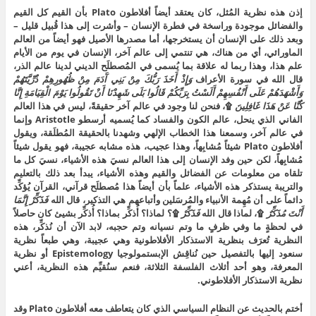
إذن هذه نظرية المُثل، كان يعتقد أيضاً أفلاطون Plato بأن القيم كل القيم
والفضائل موجودة وراسخة في فطرة الإنسان – وأشرت إلى هذا قُبيل قليل –
وبعد ذلك على الإنسان أن يستخرجها، أما مصدرها الأصيل فهو أيضاً من العالم
الماورائي، أي من هناك، هي تنتمي إلى عالم آخر، الإنسان في يوم من الأيام
علم هذا، وهذا ربما له علاقة بما يُسمى في المُصطلَح الديني لدينا عالم الذر،
قال الله في سورة الأعراف
وَإِذْ أَخَذَ رَبُّكَ مِنْ بَنِي آَدَمَ مِنْ ظُهُورِهِمْ ذُرِّيَّتَهُمْ
وَأَشْهَدَهُمْ عَلَى أَنْفُسِهِمْ أَلَسْتُ بِرَبِّكُمْ قَالُوا بَلَى شَهِدْنَا أَنْ تَقُولُوا يَوْمَ الْقِيَامَةِ إِنَّا
كُنَّا عَنْ هَذَا غَافِلِينَ
۩، فنحن لنا وجود في عالم آخر حقيقةً، ليس في هذا العالم
الفاني الذي ينحل، عالم الكون والفساد كما يُسميه أرسطو Aristotle وإنما
في عالم آخر، وسمعنا هذا الخطاب الإلهي وشهدنا بالحقيقة المُطلَقة، ويقول
أفلاطون Plato شيئاً مُشابِهاً، وهذا عجيب، هذه مشابه عجيبة، فهو يقول شيئاً
مُشابِهاً، لكن حين وفد الإنسان إلى هذا العالم نسيَ هذه الأشياء، نسيَ كل ما
تلقاه من معلومات عن الفضائل والقيم وهذه الأشياء، يبدأ بعد ذلك بالتعليم
والتريبة يستذكر هذه الأشياء، علماً بأن أيضاً هذا مُصطلَح قرآني، القرآن يُؤكِّد
دائماً على أن مُهِمة الأنبياء والمُرسَلين وأتباعهم هي التذكير، قال الله
فَذَكِّرْ إِنَّمَا
أَنْتَ مُذَكِّرٌ
۩، لماذا قال الله
فَذَكِّرْ
۩؟ لماذا؟ أُذكِّر بماذا؟ أُذكِّر بشيئ كان حاصلاً
في لحظةٍ ما وفي ظرفٍ ما وتم نسيانه وتم حجبه، لابد الآن أن نُذكِّر، هذه
النظرية تُعرَف بنظرية الاستذكار الأفلاطونية وهي عجيبة، وهي طبعاً نظرية
سنعود إليها بالتفصيل حين نُناقِش الإبستمولوجيا Epistemology أو نظرية
المعرفة، وهو أحد أثلاث الفلسفة الثلاثة، فنعم سنُقيِّم هذه النظرية، أعني
نظرية الاستذكار الأفلاطوني.
أختم بالحديث عن النظام السياسي الذي كان يتعاطف معه أفلاطون Plato وقد