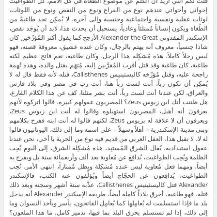
قلت لكم أنني أُريد أن أتكلَّم عن موضوع الطُغاة في كل الأمم، كل الطواغيت إخواني وأخواتي عندهم نوع من الفراغ ونوع من النقص ونوع من اللوثات، لوثات عقلية ونفسية واجتماعية وجنسية وإلى آخره، لا يُمكِن تجد طاغيةً من الطُغاة ويكون إنساناً مُمتلئاً وعادياً، يستحيل أن يحدث هذا، لابد أن يُوجَد نقص، الإسكندر المقدوني Alexander the Great الأرجح كما يقول أكثر المُؤرِّخين كان شاذا جنسياً، معروف أنه يهتم بالرجال، وكان عنده عشيق، معروفة قصته، فهو ليس رجلاً كاملاً، هذه مُشكِلة هذا الرجل، وكان طاغية، نعم فاتح عظيم لكنه طاغية، كان طاغية وقد قتل أقرب المُقرَّبين إليه، مُتهَم بقتل والده، وهذه تُهمة راجحة عليه، وقتل مُؤرِّخه كاليسثينيس Callisthenes، قتله لأنه فقط قال له لا يُمكِن أن تكون رباً، أنت لست رباً هنا، أنت رب في مصر وفي بلاد فارس والعراق، لكن عندنا أنت لست رباً، أنت بشر مثلنا، كف عن هذا الكلام الفارغ، هل ظننت أنك ابن زيوس Zeus؟ المصريون عقولهم كبيرة، قالوا اتركوه لأنهم يعرفون أنه أهبل، المصريون استهبلوه وقالوا له أنت ابن زيوس Zeus، ويعرفون أن لا علاقة له بزيوس Zeus، لكنهم قالوا له أنت ابنه ففرح بكلامهم وبنى مدينة الإسكندرية – أهلاً وسهلاً – على اسمه وما إلى ذلك، اليونانيون قالوا له لا، لا نقبل هذا، العقل الغربي من قديم فيه نوع من الحرية يا أخي، نحن عندنا عقول استبدادية، يُقال الشرق المُستبِد، هذه مُشكِلة الشرق، إلى اليوم يُحِب الظلمة ويُحِب الطواغيت، يُدافِع عن مُعاوية بعد ألف وأربعمائة سنة بل ويفرح به أيضاً، ومهما فعل مُعاوية ليس عنده مُشكِلة ويظل مُمتازاً، انتهى الأمر، نُحِب الطواغيت، يُدافِعون عن الحجّاج أيضاً ويُؤلِّفون عنه الكتب، فالإسكندر Alexander قتل كاليسثينيس Callisthenes، عذَّبه ستة أشهر وسجنه وبعد ذلك قتله، فهو طاغية، أحرق بلاداً كاملة أيضاً، طريقة الإسكندر Alexander أنه يدخل بلد ما فإذا استسلمت له يُعامِلها كما يُعامِل الفاتحون، يأسر ويأخذ النسوان وما إلى ذلك، إذا لم تستسلم يحرق البلد بما فيها، تدمير كامل، ما هذا الملعون؟ شخص مُعقَّد طاغية Tyrant، تعال وانظر إلى هتلر Hitler، تعال وانظر إلى نابليون Napoléon، نابليون Napoléon ثبت عنه الآتي وهناك بعض الوثائق الدقيقة جداً جداً، الرجل في آخر حياته في سانت هيلانة Saint Helena خرجت له أثداء كأثداء النساء وأصبحت مقعدته عظيمة جداً، أي خلفيته، فثبت أن الرجل للأسف الشديد عنده نقص هرموني، وأنت حين تراه تجد مُشكِلة فعلاً في شخصيته، نابليون Napoléon ليس رجلاً كاملاً، فمثل هذا الرجل الذي كان مطعوناً في الرجل لابد أن يُصبِح أكبر قائد وأكبر فاتح ويُدمِّر الدنيا، القذّافي من يوم يومي كما يُقال وأنا أُشير إلى انحراف القذّافي الجنسي، الطُغيان الذي في شخصية القذّافي والعُقدة القاتلة عنده من كل رجل واضحة، حتى حراسته من النسوان، لا يُريد الرجال، يحقد حتى على لاعبي كرة القدم، أنا رسّام فماذا عني؟ لا يحتمل هذا، وقد رأينا اللقاء مع المُصوِّر الخاص به، قال كنت أكون يوماً معه وثلاثة أيام في السجن أو أكون يوماً معه وأربعة أيام في السجن، قال لا يحتمل أبداً أن تقول له فلان مُصوِّر عظيم، لا تقل هذا وإلا تُقطَع رأسه، القذّافي مُصوِّر عظيم، لم يبقى إلا أن يكون زبّالاً عظيماً، في كل شيئ يتفوَّق القذّافي، لا يحتمل نجاح أحد، لماذا؟ لأنه مطعون الرجولة، وبعد ذلك ثبت هذا ببعض الأشياء، المُهِم هذه موضوعات أُخرى ولا نحكي كل ما نعرفه، الآن يُوجَد رجل ألماني عمره ثمانين سنة وقد عاش مع القذّافي عشرين سنة في الداخل، الآن يكتب كتاباً، أنا بيني وبين هذا الألماني واسطة واحدة حدَّثتي بكل شيئ، وسوف يصدر هذا الكتاب، عشرون سنة في حظيرة القذّافي، قال هو شاذ وجماعة من أولاده شاذين كانوا، وواضح تماماً هذا، أنا – والله العظيم – قلت – وذكرت هذا في خُطبتي قبل أن تصلني هذه المعلومة عن هذا الألماني، علماً بأن هذا الألماني جنرال كبير وملياردير كبير جداً جداً – عنده مُشكِلة جندرية، أليس كذلك؟ وقال الليبيون كنا نظن في هذا الطاغية كل شيئ إلا المُشكِلة الجندرية هذه لم ننتبه إليها، لكن أنا كنت مُنتبهاً إليها، كنت أعرفها وأراها تماماً، عبد الناصر لم أستثنه، أليس كذلك؟ لم تُعجِبني لُغة عبد الناصر، أسلوبه في الكلام يُشير إلى شيئ، وقلت لكم سيكشف التاريخ هذا، إلى الآن لم ينكشف هذا لكن سوف ينكشف، يقول خلقت فيكم العزة والكرامة بطريقة تختلف عن طريقة الرجال، الرجل لا يتكلَّم بهذه الطريقة، يقول العزة والكرامة بصوت غريب، الرجل لا يتكلَّم هكذا، هناك مُشكِلة مُعيَّنة، هتلر Hitler كان كذلك، كنت صغيراً في الأعدادية ورأيت كيف كان يتكلَّم فقلت هذا مُخنَّث، مُستحيل، ما هذه الحركات؟ ما هذا؟ وفعلاً خرجت شُبهة كبيرة على هتلر Hitler، العقاد لم تفته مُلاحَظة هذا الأمر، وكتب هتلر Hitler في الميزان واتهمه بوجود نقص في الرجولة، وقال صدره رفيع وحوضه عريض جداً، قال عنده مُشكِلة هرمونية، العقّاد ذكي، فطلب رأسه هتلر Hitler، ولما دخل قواته مصر فرّ إلى السودان العقّاد، كان مطلوب الرأس، ذكي ولم يفته الأمر هذا، وفعلاً اتضح أن هتلر Hitler عنده مُشكِلة، الآن بدأ يتكشَّف الأمر، لا يُوجَد طاغية إلا وعنده عُقدة، ليس شرطاً أن تكون عُقدة جنسية فانتبهوا، هذه الناحية الجنسية، هناك عُقدة الفقر، يكون صعلوكاً، يكون رجلاً وليس عنده أي مُشكِلة لكنه يعيش في أسرة فقيرة جداً جداً، لا يجد الخبز كما يقولون، لا يجد شيئاً، عُيَّر بالفقر وعيَّرت أمه وربما اضطرت أن تعمل عند الناس خادمة وما إلى ذلك، يُصبِح حاقداً على المُجتمَع وعنده عُقدة المال، يكبر ويُصبِح رئيساً أو يُصبِح وزيراً أو يُصبِح أميراً فيُحِب أن يحتاز الدنيا بما فيها، لا يشبع ولا يقنع، يُجنِّن الناس ويطلب المزيد باستمرار، يقول هات دائماً، أنا أفترض الآن – وقلت هذا للإخوة بعد الدرس فأنا أُحِب أن أكون صريحاً – أن مُعاوية عنده على الأقل كلتا العُقدتين، طبعاً هناك عُقد في النسب، كأن يكون الإنسان مطعوناً في نسبه، ظنين وزنيم، يُقال هذا أبوه أو ليس أباه وأمه أخطأت وما إلى ذلك، هذه المسألة تُحدِث له عُقدة كبيرة جداً جداً، ولذلك المطعونون في أنسابهم – والعياذ بالله – دائماً يشتغلون إما جواسيس أو أعوان للظلمة أو طواغيت وما إلى ذلك، لعنة على الناس، وقل مَن ينجو منهم، بعضهم يُمكِن أن ينجو ويُصبِح إنساناً صالحاً، هذا موجود، لكن مُعظَمهم ليس كذلك، لأنه حاقد، حاقد على المُجتمَع وعلى أبيه وعلى أمه وعلى كل شيئ، لا يكون المسكين إنساناً سوياً، وقد يكون عند الله له بعض العُذر، على كل حال هناك عُقد كثيرة، تخيَّل أن ابن الزنا يُصبِح رئيساً، لماذا نقول هذا؟ لأن زياد ابن أبيه هو ابم زنا، وهذا صار والياً على البصرة والكوفة ونواحي خراسان، ذبح الدنيا هذا ودمَّر الناس، ابنه نفس الشيئ، أعني عُبيد الله بن زياد، هؤلاء أولاد حرام، ماذا تتوقع منه أن يفعل؟ هذا يقتل ابن النبي، يفرح بنفسه لأنه قتل ابن النبي، يقول البعيد نعم أنا ابن زنا لكن أنا تسببت في قتل ابن النبي، لعنة الله عليك وعلى أصلك، لا يهتم ويجد مَن يُؤيده، هذه عُقد، أنواع من العُقد واللوثات، أنا أفترض أن مُعاوية عنده عُقدتان بالنسبة لي واضحتان، عُقدة الصعلكة والفقر، حديث صعلوك لا مال له، وحديث يا رسول إنا أبا سُفيان رجل شحيح لا يُعطيني ما يكفيني وولدي، وهذا الحديث معروف ومشهور جداً وهو حديث صحيح، قال لها خُذي – هند – ما يكفيكِ وولدكِ بالمعروف، فهمنا الآن أنه ابن سُفيان وزعيم بني كنانة بعد موت جده عُتبة في معركة بدر وأبو سُفيان رأس الأحزاب وكهف الكفّار والمُنافِقين وما إلى ذلك لكن أبو سُفيان عاش ومات مسّيكاً شحيحاً بخيلاً، جلدة كما نقول بالعامية، كان جلدة لا يبض بقطرة، فولد مثل مُعاوية طبعاً عنده طموح وما إلى ذلك مثل أمه – أخذ الطموح من أمه – يعيش بهذا يُصبِح ناقماً ومُتعطِّشاً للأموال، سوف ترون اليوم طرفاً من عشق هذا الصعلوك للمال، عشق غريب لم أر مثله، لم أر أحداً يعشق المال في جيل الصحابة والجيل المُبارَك مثل مُعاوية بن أبي سُفيان، عشق رهيب، لا يشبع الرجل، لا يشبع ولا يقنع وهذا عجيب، فهذا كان أولاً، ثانياً العُقدة الجنسية وهي العقدة الثانية، كل أوصاف مُعاوية في كل الكتب التي أرَّخت له تُؤكِّد أن عنده مُشكِلة، وكان يُلقَّب بالمُسته، يُقال في وصفه وكان مُستَهاً، ما معنى وكان مُستَهاً؟ خلفيته – عدم المُؤاخَذة في هذه الكلمة – عظيمة، ولذلك تعرفون ما حدث حين جاء له أحد الناس ومد رجليه، ومُعاوية لأنه صعلوك لا يقدر على أن يسكت، لابد أن يُهينك بكلمة في عِرضك أو في شكلك أو في أكلك، صعلوك فعلاً، لا يتصرَّف كملك حقيقي، وقالوا مُعاوية – هذا يُنسَب إلى الصحابة وهذا كذب، هذا مُهِم لكي تعرفوا هذا الكذب وتعرفوا كيف يُضحَك علينا – أسود الناس، قالوا وكان لا يُدانيه في السيادة – أي لا أبي بكر ولا عمر ولا عثمان ولا عليّ – إلا رسول الله، ما شاء الله بعد الرسول أكثر رجل يُمكِن أن يكون ملكاً وسيداً مُعاوية، كذبتم يا أخي، اتركوا هذا الكلام الفارغ، اقرأوا تراجم مُعاوية، مُعاوية صعلوك حقيقي، ألفاظه وحياته كلها صعلكة في صعلكة، ملك في حقيقته صعلوك أو صعلوك في ثوب ملك، لا نُريد أن نُغَش عنه، مَن يُحِب أن يُخدَع فيه فليُخدّع وليفرح بهذا الصعلوك الذي يُحِبه، لكن نحن لا نُخدَع فيه، هذا الرجل مد رجليه فمُباشَرةً نبذه، قال يا ليت لي جارية لها مثل ساقيك، قال له في مثل عجيزتك يا أمير المُؤمِنين، مُباشَرةً أفحمه، العرب كان عندهم نوع من الحرية، أبيع لك ديني – كان بعضهم يبيع دينه – لكن إياك أن تتكلَّم في شيئ يطعن في شخصياً لكي تُهينني، لا أتحمَّل ولو وصل الأمر إلى قطع رأسي، عندهم هذا الشيئ الأعراب، قال له في مثل عجيزتك يا أمير المُؤمِنين، عجيزة مثل عجيزتك وسيقان مثل سيقاني، أهلاً وسهلاً بهذا، مُباشَرةً قال له هذا فسكت أو بالأحرى أُسكِت، صعلوك، لماذا تجر على نفسك مثل هاته المقالات؟ لأنه يتحمَّل السكوت عن الناس، يُحِب أن يُؤذي الناس، سوف ترون كيف آذي أسامة بن زيد بعد قليل في أمه، أي أم أيمن، شيئ عار، لكن هكذا طبع هذا الرجل، على كل حال هناك العُقدة الجنسية، ليس فقط لأنه كان مُستَهاً لأن سوف ترون روايات أُخرى عنه، أنا قلت أنني أعربت عن شكي في موضوع سوف نُناقِشه حين نأنتي إلى موضوع الذين اغتالهم أو شارك في اغتيالهم مُعاوية، وهو عندنا ليس بريئاً تماماً طبعا، ليس مُداناً مائة في المائة لكن ليس بريئاً تماماً من اغتيال عليّ، وحكاية أن ثلاثة من الخوارج خرجوا فذهب أحدهم إلى مصر وذهب الثاني إلى الشام وذهب الثالث إلى الكوفة غير مقبولة، الذي اغتال الأسد – أسد الله الغالب – كيف نجح؟ أعني عبد الرحمن بن ملجم لعنة الله عليه، واغتال مَن؟ الأسد الذي تخاف أن تقترب منه، هذا عليّ عليه السلام، عليّ لم يقدر أحد عليه، أفرس الفرسان، لكن هذا نجح في اغتياله ما شاء الله، عمرو بن العاص لم يخرج، قدر ومقدور، خرج القاضي وقُتِل، مُعاوية ضُرِب فقط في خلفيته وأُصيبت فخذه، هكذا قالوا، هل فعلاً حدث هذا الكلام؟ قالوا حدث وبعد ذلك جاء الطبيب وقال له إما أن أكويك بالنار فتبرأ وإما أن تشرب دواءً مُراً جداً فتشفى يا أمير المُؤمِنين ولكن ينقطع نسلك، أنا لم أُصدِّق هذا، قال النار لا صبر لي عليها، كان عنده يزيد وربما عبد الله، أي كان عنده اثنان، لم يكن عنده أولاد، معروف أن آل حرب كانوا قلة، مُعاوية كان يغتاظ من هذا، لماذا آل حرب قلة؟ آل أبي العاص كانوا كثرة، النبي تنبأ بهذا وقال إذا بلغ بنو أبي العاص ثلاثين رجلاً اتخذوا دين الله دخلاً وعباد الله خولاً ومال الله دولاً، وهذا الذي حدث، سُبحان الله هذا الذي حدث، هم الذين غلبوا في هذا الشيئ، فمُستحيل أن رجلاً كمُعاوية يفعل هذا، وهو عنده ما يُريد من الجواري والنساء ويُحِب أن يكون له أولاد، أليس كذلك؟ لكي يرثوا مُلكه، قال لا صبر لي على الكي، القصة في نظري مُلفَّقة كلها، فقط هي نوع من الحيلة، يحتال لإقناع الناس ولإقناع زوجاته بالذات أنه توقَّف عن النفع، أنا عنين، وقال ابن عساكر وغيره انقطع حبل منيه، لأن هذا بعد ذلك اضطُر إلى كذا وكذا، ا