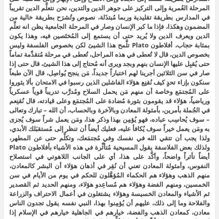
المرحلة العُمرية وإلى التركيز على جوهر الدين والتدين، نحن نتعلَّم الدين تقريباً
في المدارس بطريقة تقليدية وربما مُبتذَلة، نصوص وتُشرَح بطريقة خالية من
المضمون وهكذا، فإذا ما كبر الإنسان وصار في المرحلة الجامعية يظن انه تعلَّم
الدين ويعرف الدين ولا يُريد حتى أن يستمع إلى المُختَصين فيه، وهذا يكون
بمثابة حجاب، أفلاطون Plato تلَّمح هذا الشيئ لكن بخصوص الفلسفة وليس
بخصوص الدين، قال لا تُعطى في هذه المراحل، تُعطى في مرحلة مُتقدِّمة تماماً
حتى يُقبِل عليها الإنسان بنهم وبجد ويرى أنه مُحتاج إلى هذا الشيئ، قال حتى إذا
صار في سن الثلاثين أجرينا لهم اختباراً جديداً، مَن ينجح يُواصِل، قال الآن طبعاً
سنكون بإزاء تحدٍ كيف نُقنِع هؤلاء الفاشلين الذين رسبوا في الامتحان بألا يثوروا
على المُجتمَع وخاصة أن منهم مَن يحمل السلاح ومُدرَّب تدريباً قوياً عسكرياً
ورياضياً، هؤلاء قد يقومون بثورة مُضادة على المُجتمَع وعلى قيادته، قال نُقنِعم
في الجُملة بأمرين، بأمثولة المعادن وبالآخرة وبالحساب، أن الله – تبارك وتعالى
– سوف يُحاسِب عباده، فهو يُؤمِن بهذا وذكر هذا، ومَن يعمل شراً سوف يُجزى
به ومَن يعمل خيراً سوف يُكافأ عليه، فعليك أيضاً أن تنظر إلى مُستقبَلك الأبدي،
ولذا يجب أن تتقي الله في نفسك وفي مُجتمَعك، وتكلَّم حتى عن المطهر،
ولذلك بعض الفلاسفة يقول المسيحية مُتأثِّرة في هذه الأشياء بأفلاطون Plato
أيضاً تأثراً واضحاً، وأكَّد على هذا، أي على الجانب اللاهوتي في استصلاح
النفوس، وأمثولة المعادن تعني أن نُقِر في أذهان هؤلاء أن البشر كالمعادن،
منهم الذهب وهؤلاء هم الحكماء المُؤهَّلون للحكم في يوم من الأيام في سن
الخمسين، ومنهم الفضة وهؤلاء هم مُساعِدو هؤلاء، ومنهم الحديد ثم القصدير
ثم الأشياء والمعادن الخسيسة وهؤلاء يشتغلون في أعمال الاحتراف والزراعة
والفلاحة وما إلى ذلك، عليهم أن يُؤمِنوا بهذا، النبي نفسه يقول تجدون الناس
معادن، كمعادن الذهب والفضة، خيارهم في الجاهلية خيارهم في الإسلام إذا