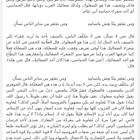
فاتك ومُخيف، هذا هو الصعلوك، ولذلك صعاليك العرب ذؤبانها، قال الحماسي،
أي أحد شعراء حماسة أبي تمّام:
وَمَن يَفتَقِر مِنّا يَعِش بِحُسامِهِ وَمَن يَفتَقِر مِن سائِرِ الناسِ يَسأَلِ.
قال نحن لا نسأل، نحن لا نتكفَّف الناس، بالسيف نأخذ ما نُريد، فقراء لكن
بالسيف نأخذ المال لنا، إذن هذا هو الصعلوك، قال العلّامة الحفني في كتابه عن
شعراء الصعاليك هذا أوفى تعريف وقفت عليه للصعلكة، هذه هي الصعلكة فعلاً
كما عرفتها العرب وكما تعرضها سير الشعراء الصعاليك وأشعارهم، هذا النطّاح
هو أحد الصعاليك، أعني هذا الحماسي، هذا كان أحد الصعاليك، قال نحن هكذا،
قال:
وَمَن يَفتَقِر مِنّا يَعِش بِحُسامِهِ وَمَن يَفتَقِر مِن سائِرِ الناسِ يَسأَلِ.
أي يتكفَّف ويمد يده، لكن نحن لا نمد أيدينا، إذن هذه هي الصعلكة، قال الجوهري
الذين يتلصصون، فالصعلوك فقيرٌ فتّاكٌ يتلصص، ذئبٌ من ذئاب البشر، النبي
يقول مُعاوية صعلوك، نقف طويلاً هنا، إذن علينا أن نقف طويلاً يا رسول الله،
لماذا تقول هذا؟ مُعاوية لم يكن مشهوراً بالفروسية أصلاً، أليس كذلك؟ مُعاوية
قطعاً كان في الحروب كلها مع أبيه، مُعاوية عنده أشعار ينهى أباه عن الإسلام،
لما كان يرى أباه يُريد الإسلام قليلاً يقول له لا، إسلام ماذا؟ لا يُريد هذا، قلبه
قاسٍ، لم نقرأ مرةً أن مُعاوية في معركة من المعارك تصدى لأحد فرسان
المُسلِمين، أليس كذلك؟ لم يطلب ولو لمرة المُبارَزة، رجل يُؤثِر السلامة، طبعاً
لأن ليس عنده أي صفة من صفات الفروسية أبداً، لا قوة القلب ولا قوة الساعد
والعضد ولا حُسن المُضارَبة ولا الانتضال بالسهام وما إلى ذلك، ليس عنده هذه