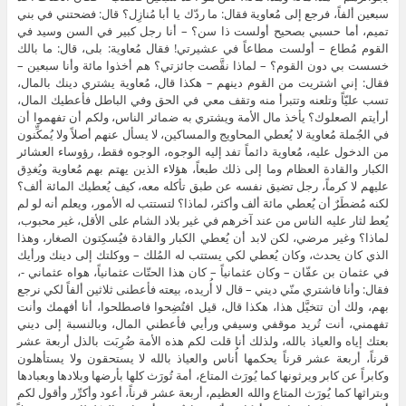
سبعين ألفاً، فرجع إلى مُعاوية فقال: ما ردّك يا أبا مُنازِل؟ قال: فضحتني في بني
تميم، أما حسبي بصحيح أولست ذا سن؟ – أنا رجل كبير في السن وسيد في
القوم مُطاع – أولست مطاعاً في عشيرتي! فقال مُعاوية: بلى، قال: ما بالك
خسست بي دون القوم؟ – لماذا نقَّصت جائزتي؟ هم أخذوا مائة وأنا سبعين –
فقال: إني اشتريت من القوم دينهم – هكذا قال، مُعاوية يشتري دينك بالمال،
تسب عليّاً وتلعنه وتتبرأ منه وتقف معي في الحق وفي الباطل فأعطيك المال،
أرأيتم الصعلوك؟ يأخذ مال الأمة ويشتري به ضمائر الناس، ولكم أن تفهموا أن
في الجُملة مُعاوية لا يُعطي المحاويج والمساكين، لا يسأل عنهم أصلاً ولا يُمكِّنون
من الدخول عليه، مُعاوية دائماً تفد إليه الوجوه، الوجوه فقط، رؤوساء العشائر
الكبار والقادة العظام وما إلى ذلك طبعاً، هؤلاء الذين يهتم بهم مُعاوية ويُغدِق
عليهم لا كرماً، رجل تضيق نفسه عن طبق تأكله معه، كيف يُعطيك المائة ألف؟
لكنه مُضطَرٌ أن يُعطي مائة ألف وأكثر، لماذا؟ لتستتب له الأمور، ويعلم أنه لو لم
يُعط لثار عليه الناس من عند آخرهم في غير بلاد الشام على الأقل، غير محبوب،
لماذا؟ وغير مرضي، لكن لابد أن يُعطي الكبار والقادة فيُسكِتون الصغار، وهذا
الذي كان يحدث، وكان يُعطي لكي يستتب له المُلك – ووكلتك إلى دينك ورأيك
في عثمان بن عفّان – وكان عثمانياً – كان هذا الحتّات عثمانياً، هواه عثماني -،
فقال: وأنا فاشتري منّي ديني – قال لا أُريده، بيعته فأعطنى ثلاثين ألفاً لكي نرجع
بهم، ولك أن تتخيَّل هذا، هكذا قال، قيل افتُضِحوا فاصطلحوا، أنا أفهمك وأنت
تفهمني، أنت تُريد موقفي وسيفي ورأيي فأعطني المال، وبالنسبة إلى ديني
بعتك إياه والعياذ بالله، ولذلك أنا قلت لكم هذه الأمة ضُرِبَت بالذل أربعة عشر
قرناً، أربعة عشر قرناً يحكمها أُناس والعياذ بالله لا يستحقون ولا يستأهلون
وكابراً عن كابر ويرثونها كما يُورَث المتاع، أمة تُورَث كلها بأرضها وبلادها وبعبادها
وبتراثها كما يُورَث المتاع والله العظيم، أربعة عشر قرناً، أعود وأكرِّر وأقول لكم