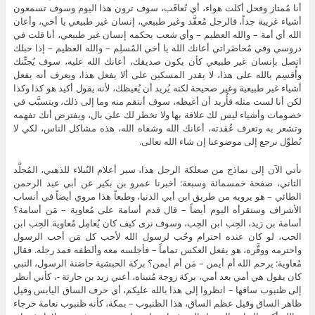
نأتي الآن إلى نماذج من صعلكة الرجل هذا، سير أعلام النُبلاء للذهبي، المُجلَّد
الثاني، صفحة خمسمائة وسبعة: أخبرنا عمرو بن بكير عن أبي عبد الرحمن
الطائي – هو يرويه من طريق ابن أبي الدنيا، وطبعاً هذا مروي أيضاً في أنساب
الأشراف وسنقرأه اليوم أيضاً – قال قدم أسامة على مُعاوية – مَن أسامة؟
أسامة بن زيد، الحِب ابن الحِب، وسوف نرى كيف كان يُعامِل مُعاوية الحِب ابن
الحب، لو كان عنده احترام وحُب لرسول الله لأحب كل مَن أحب الرسول
واحترمه ووقَّره، هو يفعل العكس تماماً – فأجلسه معه وألطفه فمد رجله. فقال
مُعاوية: يرحم الله أم أيمن – مَن أم أيمن؟ بركة الحبشية حاضنة الرسول، النبي
كان يقول هي أمي بعد أمي، بركة زوجة مُتبناه، أعني زيد بن حارثة -، كأني أنظر
إلى ظنبوب ساقها – انظروا إلى هذا بالله عليكم، أي حرف الساق اليابس وقيل
ظاهر الساق وقيل عظم الساق، هذا الظنبوب – بمكة، كأنه ظنبوب نعامة خرجاء