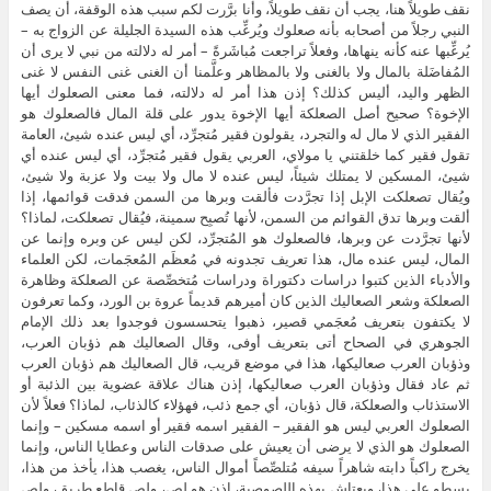
نقف طويلاً هنا، يجب أن نقف طويلاً، وأنا برَّرت لكم سبب هذه الوقفة، أن يصف
النبي رجلاً من أصحابه بأنه صعلوك ويُرغِّب هذه السيدة الجليلة عن الزواج به –
يُرغِّبها عنه كأنه ينهاها، وفعلاً تراجعت مُباشَرةً – أمر له دلالته من نبي لا يرى أن
المُفاضَلة بالمال ولا بالغنى ولا بالمظاهر وعلَّمنا أن الغنى غنى النفس لا غنى
الظهر واليد، أليس كذلك؟ إذن هذا أمر له دلالته، فما معنى الصعلوك أيها
الإخوة؟ صحيح أصل الصعلكة أيها الإخوة يدور على قلة المال فالصعلوك هو
الفقير الذي لا مال له والتجرد، يقولون فقير مُتجرِّد، أي ليس عنده شيئ، العامة
تقول فقير كما خلقتني يا مولاي، العربي يقول فقير مُتجرِّد، أي ليس عنده أي
شيئ، المسكين لا يمتلك شيئاً، ليس عنده لا مال ولا بيت ولا عزبة ولا شيئ،
ويُقال تصعلكت الإبل إذا تجرَّدت فألقت وبرها من السمن فدقت قوائمها، إذا
ألقت وبرها تدق القوائم من السمن، لأنها تُصبِح سمينة، فيُقال تصعلكت، لماذا؟
لأنها تجرَّدت عن وبرها، فالصعلوك هو المُتجرِّد، لكن ليس عن وبره وإنما عن
المال، ليس عنده مال، هذا تعريف تجدونه في مُعظَم المُعجَمات، لكن العلماء
والأدباء الذين كتبوا دراسات دكتوراة ودراسات مُتخصِّصة عن الصعلكة وظاهرة
الصعلكة وشعر الصعاليك الذين كان أميرهم قديماً عروة بن الورد، وكما تعرفون
لا يكتفون بتعريف مُعجَمي قصير، ذهبوا يتحسسون فوجدوا بعد ذلك الإمام
الجوهري في الصحاح أتى بتعريف أوفى، وقال الصعاليك هم ذؤبان العرب،
وذؤبان العرب صعاليكها، هذا في موضع قريب، قال الصعاليك هم ذؤبان العرب
ثم عاد فقال وذؤبان العرب صعاليكها، إذن هناك علاقة عضوية بين الذئبة أو
الاستذئاب والصعلكة، قال ذؤبان، أي جمع ذئب، فهؤلاء كالذئاب، لماذا؟ فعلاً لأن
الصعلوك العربي ليس هو الفقير – الفقير اسمه فقير أو اسمه مسكين – وإنما
الصعلوك هو الذي لا يرضى أن يعيش على صدقات الناس وعطايا الناس، وإنما
يخرج راكباً دابته شاهراً سيفه مُتلصِّصاً أموال الناس، يغصب هذا، يأخذ من هذا،
يسطو على هذا، ويعتاش بهذه اللصوصية، إذن هو لص، ولص قاطع طريق، ولص