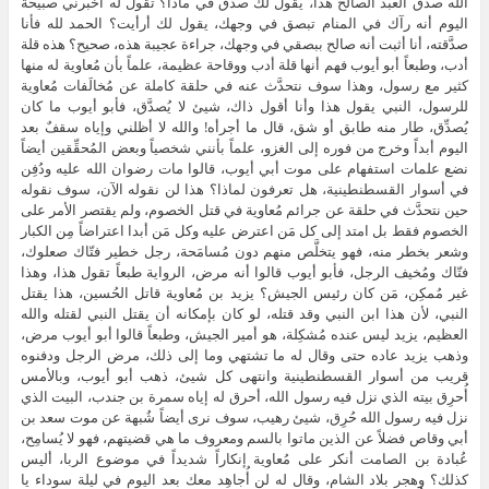
الله صدق العبد الصالح هذا، يقول لك صدق في ماذا؟ تقول له أخبرني صبيحة
اليوم أنه رآك في المنام تبصق في وجهك، يقول لك أرأيت؟ الحمد لله فأنا
صدَّقته، أنا أثبت أنه صالح ببصقي في وجهك، جراءة عجيبة هذه، صحيح؟ هذه قلة
أدب، وطبعاً أبو أيوب فهم أنها قلة أدب ووقاحة عظيمة، علماً بأن مُعاوية له منها
كثير مع رسول، وهذا سوف نتحدَّث عنه في حلقة كاملة عن مُخالَفات مُعاوية
للرسول، النبي يقول هذا وأنا أقول ذاك، شيئ لا يُصدَّق، فأبو أيوب ما كان
يُصدِّق، طار منه طابق أو شق، قال ما أجرأه! والله لا أظلني وإياه سقفٌ بعد
اليوم أبداً وخرج من فوره إلى الغزو، علماً بأنني شخصياً وبعض المُحقِّقين أيضاً
نضع علمات استفهام على موت أبي أيوب، قالوا مات رضوان الله عليه ودُفِن
في أسوار القسطنطينية، هل تعرفون لماذا؟ هذا لن نقوله الآن، سوف نقوله
حين نتحدَّث في حلقة عن جرائم مُعاوية في قتل الخصوم، ولم يقتصر الأمر على
الخصوم فقط بل امتد إلى كل مَن اعترض عليه وكل مَن أبدا اعتراضاً مِن الكبار
وشعر بخطر منه، فهو يتخلَّص منهم دون مُسامَحة، رجل خطير فتّاك صعلوك،
فتّاك ومُخيف الرجل، فأبو أيوب قالوا أنه مرض، الرواية طبعاً تقول هذا، وهذا
غير مُمكِن، مَن كان رئيس الجيش؟ يزيد بن مُعاوية قاتل الحُسين، هذا يقتل
النبي، لأن هذا ابن النبي وقد قتله، لو كان بإمكانه أن يقتل النبي لقتله والله
العظيم، يزيد ليس عنده مُشكِلة، هو أمير الجيش، وطبعاً قالوا أبو أيوب مرض،
وذهب يزيد عاده حتى وقال له ما تشتهي وما إلى ذلك، مرض الرجل ودفنوه
قريب من أسوار القسطنطينية وانتهى كل شيئ، ذهب أبو أيوب، وبالأمس
أُحرِق بيته الذي نزل فيه رسول الله، أحرق له إياه سمرة بن جندب، البيت الذي
نزل فيه رسول الله حُرِق، شيئ رهيب، سوف نرى أيضاً شُبهة عن موت سعد بن
أبي وقاص فضلاً عن الذين ماتوا بالسم ومعروف ما هي قضيتهم، فهو لا يُسامِح،
عُبادة بن الصامت أنكر على مُعاوية إنكاراً شديداً في موضوع الربا، أليس
كذلك؟ وهجر بلاد الشام، وقال له لن أُجاهِد معك بعد اليوم في ليلة سوداء يا