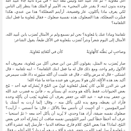
أكل مُعاوية – ثم عاد عُبيد الله وليس معه ابنه – في مرة ثانية جاء عُبيد الله
وحده بدون ابنه، لا يقدر على المجيء به، الأمير أو الملك هذا ينظر إلى الناس
لكي يعرف ماذا يأكلون، عار وفضيحة، أرأيتم الصعلكة؟ هذا من عندي، هكذا
فسَّرت الصعلكة، هذا الصعلوك، هذه نفسية صعلوك – فقال مُعاوية ما فعل ابنك
التلقامة؟
تلقامة! وماذا عنك يا مُعاوية؟ نحن لم نسمع ولم نر الأمثال تُضرَب بابن عُبيد الله،
الأمثال إلى اليوم شعراً ونثراً تُضرَب بمُعاوية في الأكل طبعاً، يقول الشاعر:
وصاحبٍ لي بَطْنُه كالْهَاوِيَةْ كأن في أمْعَائِهِ مُعَاوِيَهْ.
صار يُضرَب به المثل، يقولون آكل من ابن صخر، آكل من مُعاوية، معروف أنه
الأكول رقم واحد، ومع ذلك قال له ما فعل ابنك التلقامة؟ – ابنه تلقامة – قال
اشتكى – قال له مرض والله -، قال قد علمت أن أكله سيُورِثه داءً. قلت سيمرض
أكيد بعد هذه الأكلة، لكن هو لا يمرض، هو عنده مناعة ما شاء الله!
في نثر الدرر للأُبي كان يُعمَل لمُعاوية لونٌ من المُخ لا يُشارِكه فيه أحد – مُخ
بعض الحيوانات، فقط يأكله هو وحده، أي يستأثر به -، فأُتيَ به فضرب عبد الله
بن جعفر بيده فيه – عبد الله بن جعفر يعرف أن مُعاوية يُحِب أن يأكله وحده
فأراد ان يغيظه، وضع يده لكي يأكل منه -. وقال: إنّما أردت به أُنسَك يا
أميرالمؤمنين – أي أحببت أن نأتنس معاً بالأكل -. قال: ما آنستني – أرأيت؟
صعلوك نفسه ضيقة، أُراد هذا وحدي، لا يُريد أن يأكل أحد معه -! ثمّ استحيا –
عرف أنه أخطأ خطأ كبير، أمير المُؤمِنين نفسه ضاقت أن يُشارِكه أحد في بعض
المُخ، لماذا؟ هذا بعض المُخ، كلام فارغ، سخافة الدنيا – فأرسل إليه عشرة آلاف
– مُعاوية أرسل لعبد الله بن جعفر عشرة آلاف، درهم أو دينار؟ الله أعلم -، فقال