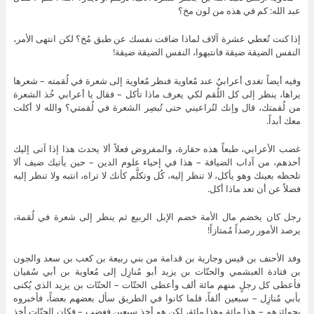
عبد الله: كم في هذه من لون مخ؟
إذا كنت تُعطي عشرة آلاف لماذا ضاقت نفسك عن طبق مُخ؟ لكن انتهى الأمر،
النفس الضيقة ضيقة فانتبهوا، النفس الضيقة ضيقة!
وفيه أيضاً تغدى أعرابيٌ عند مُعاوية فنظر مُعاوية إلى شعرة في لُقمته – شعرها
يراها، ينظر إلى كل اللُقم لكي يعرف ماذا تأكل – فقال يا أعرابي خُذ الشعرة
من لُقمتك، قال وإنك لتُراعيني حتى تُبصِر الشعرة في لُقمتي؟ والله لا أكلت
معك أبداً.
غضب الأعرابي، طبعاً هذه حقارة، والمفروض فعلاً ألا يحدث هذا إذا آتى إليك
أحدهم، من آداب الضيافة – هذا في إحياء علوم الدين – حين يأتيك ضيف ألا
تلحظه بعينك وهو يأكل، لا تنظر إليه، كُل وتكلَّم كأنك لا تراه، انتبه ولا تنظر إليه
فضلاً عن أن تعد ماذا أكل.
رجل كان يخضم مال الأمة خضم الإبل الربيع ثم ينظر إلى شعرة في لُقمة،
يرصد الأمور رصداً مُمتازاً!
وفد الأحنف بن قيس وجارية بن قدامة من بني ربيعة بن كعب بن سعد والجون
بن قتادة العبشمي والحتّات بن يزيد أبو مُنازِل إلى مُعاوية بن أبي سُفيان
فأعطى كل رجلٍ منهم مائة ألف وأعطى الحتّات – الحتّات بن يزيد الذي يُكنى
بأبي مُنازِل – سبعين ألفاً، فلما كانوا في الطريق سأل بعضهم بعضاً، فأخبروه
بجوائزهم – هذا مائة وهذا مائة، لكن هو أخذ سبعين فغضب – فكان الحتّات أخذ