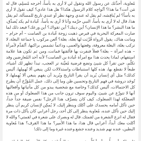
مُعاوية، أُحدِّثك عن رسول الله وتقول لي لا أرى به بأساً، أخرجه مُسلِم، قال له
مَن أنت؟ ما هذا؟ أتُواجِه كلام الرسول هكذا؟ هل هذا عادي؟ كيف تقول لا أرى
به بأساً؟ لم يُناقِشه، لم يقل له عندي وجهة نظر أو عندي تاريخ للمسألة، لم يقل
هذا، قال له لا أرى به بأساً، النبي حرَّمه وأنا لا أرى به بأساً، عُبادة لم يكد يُصدِّق،
ما هذا البشر؟ ما هذا الإنسان؟ أين دينك؟ أين تقواك؟ أين ورعك؟ فبعد ذلك لما
صارت المعركة البحرية في قبرص ذهبت زوجة عُبادة بن الصامت – أم حرام –
وماتت هناك، يقول الرواة قُرِّبَت لها بغلة، بغلة؟ ألعن مركوب يا جماعة البغلة، لا
تركب بغلة، البغلة معروفة، وقعتها والعمى، ودائماً تشمس براكبها، أتُقدِّم لأمرأة
– هذه امرأة – بغلة؟ فعلاً فنفرت بها فألقتها فماتت، ومن ثم تكون هنا علامة
استفهام، لماذا يحدث هذا مع امرأة عُبادة بن الصامت؟ لأنه أحد المُعارِضين وقد
تكلَّم، حين تقرأ كل شيئ وتضع فرضية مُعيَّنة تر العجب، تبدأ تظهر لك أشياء،
طبعاً لا نقطع بها، هذه كلها استنباطات واستدلالات لكن ينبغي ألا نُهمِلها، أليس
كذلك؟ مثل أي إنسان يُريد أن يقرأ التاريخ ويُريد أن يفهم ينبغي ألا يُهِملها، لا
تُوجَد دروشة في فهم التاريخ وتحسين ظن وما إلى ذلك، عمل المُؤرِّخ أن يطرح
كل الاحتمالات، أليس كذلك؟ وخاصة مع شخصية يبدو من كل مأتياتها وأفعاليها
أنها لا تتورَّع عن شيئ، واليوم سوف ترون جانب من هذا الصعلوك أو من هذه
الصعلكة لهذا الصعلوك، كيف كان يتصرَّف هذا الرجل؟ نفس ضيقة جداً جداً،
حين تأكل أمامه يحسدك على أكلك وينظر إليك، لا يُمكِن لإنسان كريم أن ينظر
إليك حين تأكل عنده، مُعاوية ينظر إلى كل أحد، رجل أعرابي كان يأكل ذات مرة
فقال له انزع الشعرة من لقمتك، قال له وبصرك على شعرة في لقمتي؟ والله لا
أكلت معك أبداً، أعرابي قال هذا، ما هذا الأمير؟ ما هذا القرف؟ هذا مُعاوية
البطين، عنده نهم شديد وعنده جشع وعنده غيرة وما إلى ذلك!