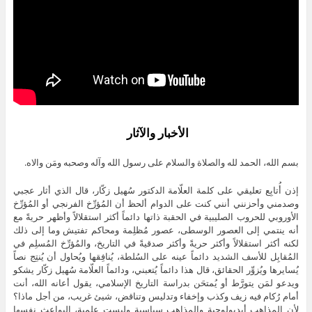
الأخبار والآثار
بسم الله، الحمد لله والصلاة والسلام على رسول الله وآله وصحبه ومَن والاه.
إذن أُتابِع تعليقي على كلمة العلّامة الدكتور سُهيل زكّار، قال الذي أثار عجبي
وصدمني وأحزنني أنني كنت على الدوام ألحظ أن المُؤرِّخ الفرنجي أو المُؤرِّخ
الأوروبي للحروب الصليبية في الحقبة ذاتها دائماً أكثر استقلالاً وأظهر حريةً مع
أنه ينتمي إلى العصور الوسطى، عصور مُظلِمة ومحاكم تفتيش وما إلى ذلك
لكنه أكثر استقلالاً وأكثر حريةً وأكثر صدقيةً في التاريخ، والمُؤرِّخ المُسلِم في
المُقابِل للأسف الشديد دائماً عينه على السُلطة، يُنافِقها ويُحاول أن يُنتِج نصاً
يُسايرها ويُزوِّر الحقائق، قال هذا دائماً يُتعبني، ودائماً العلّامة سُهيل زكّار يشكو
ويدعو لمَن يتورَّط أو يُمتحَن بدراسة التاريخ الإسلامي، يقول أعانه الله، أنت
أمام رُكام فيه زيف وكذب وإخفاء وتدليس وتناقض، شيئ غريب، من أجل ماذا؟
لأن المذاهب أيديولوجية والمذاهب سياسية وليست علمية، البواعث نفسها