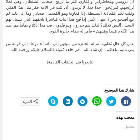
أن دروسي ومُحاضَراتي وأفكاري أكثر ما تُزعِج أصحاب السُلطان، وهي فعلاً
تُزعِجهم، مُنزعِجون جداً جداً، لا يُريدون أن يُبَث في الأمة فكر مثل هذا الفكر،
وقلت لكم المُعادَلة البسيطة، إذا مُعاوية وهو المُسمى صحابي وما إلى ذلك لم
ينج أفننجو نحن؟ انتهى الأمر، إذا فُتِح هذا الباب مُباشَرةً تلحقهم النار، يسيل بهم
السيل، أليس كذلك؟ لذلك هم حذرون ويترصَّدون، ضد هذا الكلام تماماً هم، ضد
هذا الكلام مُبتدأ ومُنتهىً – فأمر له بتمام جائزة القوم.
على كل حال مُعاوية أتم له الجائزة من سبعين إلى مائة ألف وعاد إلى قومه من
بني تميم، نلقاكم – إن شاء الله – في حلقة مُقبِلة فالسلام عليكم ورحمة الله.
(تابعونا في الحلقات القادمة)
شارك هذا الموضوع:
ا
ا
C
ا
ا
ا
المزيد
ن
ض
l
ن
ض
ن
ق
غ
i
ق
غ
ق
ر
ط
c
ر
ط
ر
ل
ل
k
ل
ل
ل
معجب بهذه:
ل
ل
t
ل
ت
ل
م
م
o
م
ش
م
ش
ش
s
ش
ا
ش
تحميل...
ا
ا
h
ا
ر
ا
ر
ر
a
ر
ك
ر
ك
ك
r
ك
ع
ك