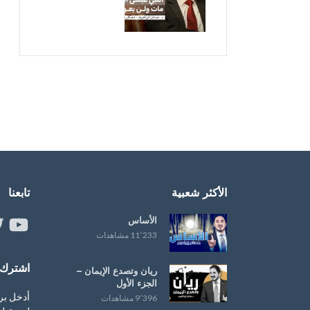
الأكثر شعبية
تابعنا
الأساس
ouTube
er
11٬233 مشاهدات
اشترك ب
ريان وتصدع الإيمان –
الجزء الأول
أدخل بر
9٬396 مشاهدات