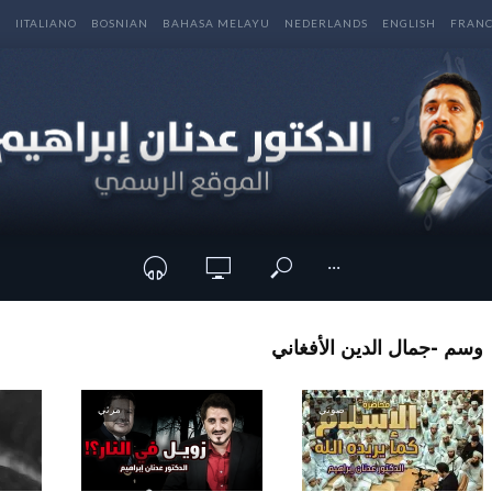
E
IITALIANO
BOSNIAN
BAHASA MELAYU
NEDERLANDS
ENGLISH
FRANC
···
وسم -جمال الدين الأفغاني
صوتي
مرئي