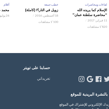
لقاءات ومحاضرات
خطب جمعة
أقلام
الإسلام كما يريده الله
زويل في النار؟! (كاملة)
محمد عب
“محاضرة سلطنة عمان”
18 أغسطس، 2016
26 يوليو، 2016
11 فبراير، 2017
1٬100 مشاهدات
1٬820 مشاهدات
حسابنا على تويتر
Instagram
Google
Facebook
Twitt
Y
تغريداتي
النشرة البريدية للموقع
يدك الإلكتروني للإشتراك في الموقع