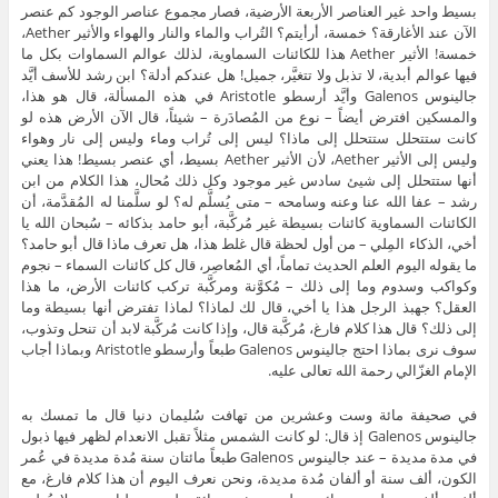
بسيط واحد غير العناصر الأربعة الأرضية، فصار مجموع عناصر الوجود كم عنصر
الآن عند الأغارقة؟ خمسة، أرأيتم؟ التُراب والماء والنار والهواء والأثير Aether،
خمسة! الأثير Aether هذا للكائنات السماوية، لذلك عوالم السماوات بكل ما
فيها عوالم أبدية، لا تذبل ولا تتغيَّر، جميل! هل عندكم أدلة؟ ابن رشد للأسف أيَّد
جالينوس Galenos وأيَّد أرسطو Aristotle في هذه المسألة، قال هو هذا،
والمسكين افترض أيضاً – نوع من المُصادَرة – شيئاً، قال الآن الأرض هذه لو
كانت ستتحلل ستتحلل إلى ماذا؟ ليس إلى تُراب وماء وليس إلى نار وهواء
وليس إلى الأثير Aether، لأن الأثير Aether بسيط، أي عنصر بسيط! هذا يعني
أنها ستتحلل إلى شيئ سادس غير موجود وكل ذلك مُحال، هذا الكلام من ابن
رشد – عفا الله عنا وعنه وسامحه – متى يُسلَّم له؟ لو سلَّمنا له المُقدَّمة، أن
الكائنات السماوية كائنات بسيطة غير مُركَّبة، أبو حامد بذكائه – سُبحان الله يا
أخي، الذكاء المِلي – من أول لحظة قال غلط هذا، هل تعرف ماذا قال أبو حامد؟
ما يقوله اليوم العلم الحديث تماماً، أي المُعاصِر، قال كل كائنات السماء – نجوم
وكواكب وسدوم وما إلى ذلك – مُكوَّنة ومركَّبة تركب كائنات الأرض، ما هذا
العقل؟ جهبذ الرجل هذا يا أخي، قال لك لماذا؟ لماذا تفترض أنها بسيطة وما
إلى ذلك؟ قال هذا كلام فارغ، مُركَّبة قال، وإذا كانت مُركَّبة لابد أن تنحل وتذوب،
سوف نرى بماذا احتج جالينوس Galenos طبعاً وأرسطو Aristotle وبماذا أجاب
الإمام الغزّالي رحمة الله تعالى عليه.
في صحيفة مائة وست وعشرين من تهافت سُليمان دنيا قال ما تمسك به
جالينوس Galenos إذ قال: لو كانت الشمس مثلاً تقبل الانعدام لظهر فيها ذبول
في مدة مديدة – عند جالينوس Galenos طبعاً مائتان سنة مُدة مديدة في عُمر
الكون، ألف سنة أو ألفان مُدة مديدة، ونحن نعرف اليوم أن هذا كلام فارغ، مع