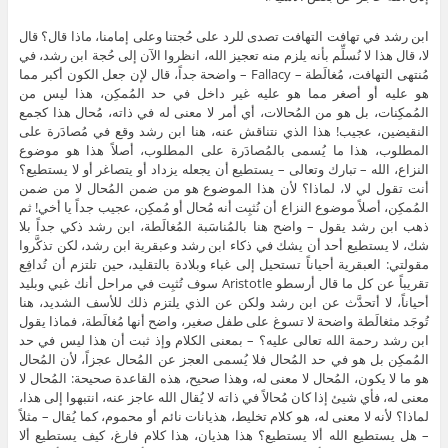
ابن رشد في تهافت التهافت تصدى للرد على حُجتنا وعلى إمامنا، ماذا قال؟ قال لا، قال هذا لا نُسلِّم بأنه يلزم منه تعجيز الله، انظروا الآن إلى حُجة ابن رشد، في مُنتهى التهافت، مُغالَطة – Fallacy – واضحة جداً، قال لإن جعل الكون أكبر مما هو عليه أو أصغر مما هو عليه غير داخل في حد المُمكِن، هذا ليس من المُمكِنات، بل هو من المُحالات، أي أمر لا معنى له في ذاته، مُحال هذا كجمع النقيضين، عجيب! هذا الذي نتناقش عنه، هنا ابن رشد وقع في مُصادَرة على المطلوب، هذا ما يُسمى بالمُصادَرة على المطلوب، أصلاً هذا هو موضوع النزاع، الله – تبارك وتعالى – يستطيع أن يجعله يزداد أو يتصاغر أو لا يستطيع؟ أنت تقول لي لا، لماذا؟ لأن هذا الموضوع هو من ضمن المُحال لا من ضمن المُمكِن، أصلاً موضوع النزاع أن نُثبِت أنه مُحال أو مُمكِن، عجيب جداً يا أخي! ثم ذهب ابن رشد يقول – واضح هنا بالمُناسَبة المُغالَطة، ابن رشد ذكي جداً بلا شك، لا يستطيع أحد أن يشك في ذكاء ابن رشد وعبقرية ابن رشد، لكن تذكَّروا مقولتي: العبقرية أحياناً تستحيل إلى غباء وبلادة بالتقليد، حين تلتزم أن تُدافِع تقريباً عن كل ما قال أرسطو Aristotle سوف تُثبِت في مراحل أنك غبي وبليد أحياناً، لا أتحدَّث عن ابن رشد ولكن عن الذي يلتزم ذلك للأسف الشديد، هنا تُوجَد مثغالَطة واضحة لا تسوغ على طفل صغير، واضح أنها مُغالَطة، فماذا يقول ابن رشد رحمة الله تعالى عليه؟ – بمعنى الكلام وإذ ثبت أن هذا ليس في حد المُمكِن بل هو في حد المُحال فلا يُسمى العجز عن المُحال عجزاً، لأن المُحال هو ما لا يكون، المُحال لا معنى له، وهذا صحيح، هذه القاعدة صحيحة: المُحال لا معنى له، فأي شيئ إذا كان مُحالاً في ذاته لا يُقال الله عاجز عنه، انتبهوا إلى هذا، لماذا؟ لأنه لا معنى له، هو كلام تخليط، هذيانات نائم أو محموم، كما يُقال – مثلاً – هل يستطيع الله ألا يستطيع؟ هذا هذيان، هذا كلام فارغ، كيف يستطيع ألا يستطيع؟ المفروض أنه على كل شيئ قدير، هل يُمكِن أن تقول لي بما أنه على كل شيئ قدير هل يقدر على ألا يقدر؟ هذا كلام فارغ، أنت تتكلَّم كلاماً لا معنى له، كلام من ناحية نحوية يُمكِن أن نرصفه وأن نُعرِبه لكن من ناحية منطقية وعقلية لا معنى له، وهو بالمُناسَبة تبسيط وتكثيف للمثل السخيف في العصور الوسطى الأوروبية – انتقل إلينا وهو موجود حتى في تراثنا – هل يستطيع الله أن يخلق خنجراً – وبعضهم قال صخرة أو جبلاً – من العِظم والثقل والرزانة بحيث لا يستطيع أن يستقل بحمله؟ إذا قلت نعم يستطيع ذلك نسبت إليه العجز من حيثية القدرة على حمله، هو قادر على خلقه لكنه عاجز عن حمله، فصار قادراً وعاجزاً مع انفكاك الجهة، لكنه عاجز الآن، وإن قلت لا يستطيع نسبت إليه العجز من حيثية عدم القدرة على الخلق، خلق هذا الشيئ! لكن السؤال كله غلط، قبل أن تُجيب عنه السؤال لا معنى له وهو سؤال غبي، سؤال مُحال! لأنه يفترض في القادر كُلي القدرة – Omnipotent – أن يكون عاجزاً، هذا تناقض، أليس كذلك؟ أنا لا أستطيع ذلك، طبعاً أنا بشر، لست كُلي القدرة، وأنت لا تستطيع، لا تستطيع ماذا؟ لا تستطيع أن تخلق شيئاً بحيث يكون من العظمة ولا تستطيع أن تستقل به، لا تستطيع لأن ليس المفروض فيك أنك كُلي القدرة، أشياء كثيرة لا تستطيعها، لكن الله كُلي القدرة، فكل ما جاز في نفسه ولم يُحِله العقل تتسلَّط عليه القدرة، مُمكِن جداً، لكن كل ما أحاله العقل وليس له معنى في ذاته ومُتناقِض لا يُقال أن القدرة تعجز عنه، لأن القدرة تعجز عن ماذا؟ المفروض أن تعجز عن الشيئ الذي له معنى، أما مع شيئ لا معنى له السؤال كله يُصبِح لا معنى له، فلا نُجيبك، هذا كلام فارغ، مَن أجابك بنعم فقد أخطأ ومَن أجابك بلا فقد أخطأ لأن السؤال لا معنى له، كمَن هل يستطيع الله أن يجعل حاصل جمع واحد زائد واحد يُساوي مائة؟ هكذا من غير فلسفة السؤال، لا نقول واحد في باطنه خمسون وما إلى ذلك، وإنما واحد زائد واحد يُساوي مائة، هل هذا مُمكِن والحديث عن واحد زائد واحد؟ هذا كلام فارغ، لأن واحداً زائد واحد لا يُساوي إلا اثنين في هذا العالم وفي الجنة وفي النار وفي كل مكان، مُستحيل غير هذا، العقل يقضي بهذا، لكن أن يُقال واحد زائد واحد يُساوي مائة أو يُساوي ثلاثة أو يُساوي ألفاً هذا كلام مُحال، كلام فارغ، تخبيص، كلام لا معنى له، كلام مُرتَّب لُغوياً لكن لا معنى له منطقياً، فابن رشد استند إلى هذه القاعدة الصحيحة لكن انتبهوا، القاعدة سليمة، هذه المُقدِّمة في الاستدلال سليمة لكن المُقدِّمة الأولى التي تقول أن تكبير الكون أو تصغيره عما هو عليه من أقسام المُحال كلام فارغ، والعجيب أن أبا حامد قبل ابن رشد بنحو تسعين سنة – كما قلنا أبو حامد تُوفي في سنة خمسمائة وخمس وابن رشد تُوفي في سنة خمسمائة وخمس وتسعين – كتب بالحرف الواحد يقول إن هذا مُكابَرةٌ للعقل، فإن العقل في تقدير العالم أكبر أو أصغر مما هو عليه بذراع ليس كتقدير الجمع بين السواد والبياض والوجود والعدم، أن تكون هذه الصحيفة – أي الصفحة – سوداء بيضاء – هي الآن بيضاء ونُريد أن تكون سوداء بيضاء في نفس الوقت – مُستحيل، مُستحيل لأن جمع الضدين من المُحالات، نصفها أسود ونصفها أبيض شيئ ثانٍ، لكن أنا أُريد منها أو كلها تكون سوداء بيضاء في الوقت عنيه، مُستحيل! هذا مُستحيل ولا تتعلَّق به القدرة الإلهية، لأنها لا تتعلَّق بشيئ لا معنى له، هذا لا معنى له، هل فهمتم؟ هو في حد ذاته لا معنى له، لكن هل يستطيع الله أن يجعلها بيضاء ثم سوداء في واحد على مائة بليون بليون بليون بليون بليون بليون إلى انقطاع النفس من الثانية؟ يستطيع، وأقل من هذا يستطيع، لكن سوداء بيضاء في الوقت ذاته كلام لا معنى له حتى نقول الله يعجز عنه، لا معنى له، فلا تتعلَّق به القدرة أصلاً حتى يُقال أنها تعجز، التعجيز فرع ماذا؟ التعلق، لابد أن يكون هناك إمكان لتعلق القدرة، والقدرة لا تتعلَّق بالمُحال، هل هذا واضح؟ أو الوجود والعدم، الإثبات والنفي: هل يستطيع الله أن يجعل الأخ نعيماً حياً ميتاً في الوقت ذاته؟ كلام فارغ، لا تقل لي نعم يستطيع ولا تقل لي لا يستطيع، هذا غلط، قل لي هذا سؤال لا معنى له، كيف يكون حياً ميتاً؟ لا يُمكِن، إن كان حياً فهو ليس ميتاً وإن كان ميتاً فهو ليس حياً، هذا هو طبعاً، لا تقل هل يستطيع أن يجعله قاعداً واقفاً في الوقت ذاته؟ جمع النقيضين، انتبه إلى هذا، من مباديء العقل جمع النقيضين – أي اجتماع النقيضين – كارتفاع النقيضين مُحال، ما معنى مُحال؟ لا معنى له، فأبو حامد بكل بساطة قال هذا، وهذا لا يحتاج إلى ذكاء بالمُناسَبة، الذي زايله الذكاء ابن رشد غفر الله له، أبو حامد قال لا يا جماعة بالله عليكم، موضوع مد العالم وتوسيع العالم أو تصغير العالم ليس كموضوع حي ميت وأسود أبيض وقائم قاعد وملآن فارغ، الكوب يكون ملآناً فارغاً في نفس الوقت مُستحيل، هذا مُحال، ليس له معنى، إن كان ملآناً فهو ليس فارغاً وإن كان فارغاً فهو ليس ملآناً، جمع النقيضين! فأبو حامد قال هذا ليس من هذا، ابن رشد ما شاء الله عليه من عنده بضربة سحرية بهلوانية قال نعم، جعل العالم أكبر أو أصغر مما هو عليه من أقسام المُحال، لا يا بابا، والله ما صدقت لا علماً ولا فلسفةً، كلام فارغ، أين المُحال فيه؟ لماذا؟ لأنه بنى الاستحالة على مباديء – انتبهوا – قدَّمها الفلاسفة كلها مطعونة، لن نُطوِّل بذكرها فارجعوا إلى المسألة وسوف ترون هذا، ثم استتلى أبو حامد استتلى فقال – رحمة الله عليه – إنه إن كان العالم على ما هو عليه – الآن بالحجم هذا – لا يُمكِن أن يكون أكبر منه ولا أصغر منه صار وجوده مُمكِناً أو واجباً؟ صار وجوداً واجباً، ما المُراد بكلمة واجباً؟ ضرورياً، والواقع والحق أن وجود العالم ليس من أقسام الواجب بل من أقسام المُمكِن، أصبح هناك تناقض، لا تقل لي هو هكذا وسيظل هكذا وانتهى الأمر، أبو حامد قال هذا كلام فارغ، طبعاً أبو حامد – انتبهوا – لم يقل بأن الكون يتوسَّع لكي نكون صادقين، لكنه قال يُمكِن أن يتسع – لا تُوجَد مُشكِلة – ويُمكِن أن ينكمش، والله قادر على ذلك وهذا من أقسام المُمكِن، ورفض أن يُسلِّم بآراء الفلسفة التي تقول إن هذا العالم لا يُمكِن أن يكون أوسع ولو بذراع ولا أضيق أو أصغر بذراع، قال لا، لو كان الأمر كذلك كما زعموا لكان هذا العالم من أقسام الواجب، والحال أنه من أقسام المُمكِن الذي حدث بعد أن لم يكن، أي خرج بلُغة ابن رشد من الليس إلى الأيس، خرج من الليس إلى الأيس، من العدم إلى الوجود، هذا كلام دقيق، ابن رشد انظروا الآن ما شاء الله كيف رد عليه، وهنا فعلاً كع أو تهافت تهافتاً فظيعاً بمُغالَطة، تخيَّلوا ابن رشد ماذا يقول؟ ما عشت أراك الدهر عجباً، هذا عجب! قال والواجب في هذا عندي أقرب – أتى بجواب لابن سينا ثم قال أنا عندي جواب أحسن منه، ما هو الجواب؟ – وذلك أنه يجب في الأشياء الضرورية على هذا القول ألا يكون لها فاعل ولا صانع، مثال ذلك أن الآلة التي يُنشَر بها الخشب هي آلة مُقدَّرة في الكمية والكيفية والمادة، أي المِنشار، أليس كذلك؟ قال مادة من حديد، دائماً لا يكون المِنشار من خشب، لابد أن يكون من حديد، ولها حجم مُحدَّد وشكل مُحدَّد، إذن هذه على كلام أبي حامد تُصبِح من أقسام الضروري الواجب، وهذا يعني أنها ستُصبِح غير مصنوعة للإنسان ولا حتى لرب الإنسان، من أقسام الواجب، ما هذا الكلام الفارغ؟ هذا كلام أطفال، هذا كلام صبياني، هل تعرفون لماذا؟ كل صبي يعلم أن المِنشار يُمكِن أن يكون أكبر منه، ليس شرطاً يا حبيبي، والمناشير ليست يا ابن رشد كما تظن، عجيب! أنا حين قرأت هذا لم أكد أُصدِّق، أهذا ابن رشد؟ إلى هذه الدرجة تهافت وهوى؟ هو التقليد، انتبهوا! هذا التقليد، لابد أن أرد على أبي حامد، كيف ترد يا حبيبي؟ الرجل تكلَّم بأشياء صحيحة واضحة رجيحة، انتهى الأمر إذن وسلِّم، تراجع مثله، هو علَّمنا أن نخضع للحق، ينبغي أن نبخع للحق، قال لا، أُريد أن أُجادِله، كيف تُجادِله؟ أنت هنا فعلاً سفهت نفسك، سفهت عقلك حتى وليس الحق، قبل أن تسفه الحق سفهت وأزريت بعقلك، قال لك هذا مِنشار، المِنشار لكي يُؤدي وظيفته يحتاج إلى كمية مُحدَّدة وكيفية مُحدَّدة وشكل مُحدَّد، لا يكون أكبر ولا يكون أصغر، ولا يكون من أي مادة أُخرى، لابد أن يكون من حديد لكي يُؤدي وظيفته، إذن على كلام أبي حامد هذا سوف يكون ضرورياً، كما زعم أن كوننا الذي لا يكبر ولا يصغر ضروري وبالتالي غير مخلوق، قال لا، سوف يكون حتى المِنشار غير مخلوق، كيف يا ابن رشد بالله عليك وفتح الله عليك؟شيئ غريب جداً يا أخي، هل المناشير مُتحِدة فعلاً؟ لو العاش اليوم ورأى المِنشار الكهربائي – قلم يصعد وينزل – لقال اختلف الشكل، الشكل مُختلِف تماماً، هذا اختلاف الشكل يا حبيبي، أليس كذلك؟ ويُمكِن أن يُصنَع مِنشار كهربائي من خمسين مادة أُخرى غير الحديد، هذا عادي، يُمكِن اليوم أن يحدث هذا، اليوم العلم عنده قدرة أن يقص لك الخشب بالتُراب وبالماء، بالماء موجود وبالتُراب موجود، وهو مِنشار من أحسن المناشير، المادة ليست شرطاً والهيئة ليست شرطاً، وأما الحجم يا أبا الوليد، يا فيلسوف قرطبة – رحمة الله عليك رحمة واسعة – فالكل يعلم علماً تجريبياً مُلقىً على طرف الشارع أن المناشير منها الكبير ومنها الصغير ومنها المُتوسِّط، فهي مُختلِفة، لا أدري كيف قال هذا الرجل؟ شيئ غريب يا أخي، ماذا قال؟ قال أعني أنها لا يُمكِن أن تكون من غير حديد ولا يُمكِن أن تكون بغير شكل المِنشار – تعال لكي ترى الأصبع الذي ينشر اليوم وتيار الماء الذي ينشر أيضاً، ما هذا الكلام الفارغ؟ – ولا يُمكِن أن يكون المِنشار بأي قدرٍ اتفق – غير صحيح، هذا مُمكِن، يُوجَد مِنشار كبير ويُوجَد مِنشار صغير، ويُوجَد مِنشار يمسكه عشرة رجال ويذهبون ويجيئون به، طوله عشرة أمتار من أجل أن ينشروا به الخشب، هذا كله موجود يا ابن رشد، قال وليس أحد يقول أن المِنشار هو واجب الوجود، فانظر ما أخس هذه المُغالَطة! قال أبو حامد غالط ومُغالَطته خسيسة، أقول له لا والله، والله ما غالط إلا أنت، وأنت مُغالِط كبير هنا ولن أقول ما أخس مُغالَطتك! احتراماً لك، لكنها مُغالَطة واضحة يا أبا الوليد عفا الله عنا وعنك، فالعجب يا أخي من ابن رشد، تخيَّلو