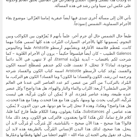
على عكس ابن سينا وابن رشد في هذه المسألة.
نأتي الآن إلى مسألة أُخرى تتبدى فيها أيضاً عبقرية إمامنا الغزّالي: موضوع بقاء
الأجرام السماوية، الشمس إنموذجاً.
طبعاً حال الشمس حال أي جرم آخر، علماً بأنهم لا يُفرِّقون بين الكواكب وبين
النجوم، يُسمونها كلها بالأجرام، السيارات النيّرات هذه كلها تُسمى هكذا مهما
كانت، مُعظَم فلاسفة الأغارقة ويتقدَّمهم أرسطو Aristotle طبعاً وجالينوس
Galenos الطبيب – كان أيضاً فيلسوفاً حكيماً – يرون أن الأجرام العُلوية – كما
شرحت لكم باقتضاب – أبدية مُؤبَّدة Eternal، أي لا تنتهي، في الأبد دائماً
موجودة، لماذا؟ لا تتحلل، لا تفسد، قلت لكم عندهم مُصطلَح اسمه الكون
والفسد، يُوجَد كتاب لأرسطو Aristotle اسمه كتاب الكون والفساد شرحه
وترجمه ابن رشد، الكون والفساد! ما الكون؟ وما الفساد؟ الكون هو التركب، ما
المُراد بالتركب؟ من أكثر من عنصر، كم عدد العناصر التي عندنا في العالم
الأرضي السُفلي؟ أربعة: التُراب والماء والنار والهواء، هل هذا واضح؟ وكل عنصر
عنده طبيعة، وهذه عناصر مُفرَدة، أي لا يُمكِن أن تكون مُركَّبة، هي ليست
مُركَّبة، التركيب يحدث بها ومنها، يكون هذا مع هذا فتحدث وهذا مع هذا فتحدث،
هل هذا واضح؟ وهكذا، وهذه لا تنحل إلى ما هو دونها، هي دون الدون، لا يُمكِن،
هذه عناصر، أي Substances، هكذا يقولون، وهذا الكلام طبعاً فارغ كما قلنا،
كلام فارغ تماماً، لكن هكذا كانوا يعتقدون، فالتركب هو الكون، وبعد ذلك ماذا
قالوا؟ هذا صحيح – هذا الآن صحيح – بالمُناسَبة، كل مُتركِّب أو مُركَّب لابد أن
ينحل، هذا صحيح، لذلك هذا البدن الإنساني المُركَّب بالطريقة هذه لابد أن
ينحل، قد تقول وفي الجنة إن شاء الله – اللهم اجعلنا من أهلها وقطّانها وعمّارها