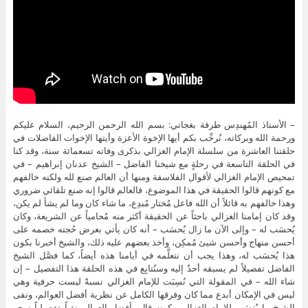
– الأستاذ المُهندِس طرفة بغجاتي: بسم الله الرحمن الرحيم، السلام عليكم
ورحمة الله وبركاته، نُرحِّب بكم أيها الإخوة الأعزة وأيتها الإخوات الفاضلات في
حلقتنا العاشرة من سلسلة الإمام الغزالي بذكرى وفاته تسعمائة سنة، وقد كنا
في الحلقة التاسعة في رحلةٍ مع شيخنا الفاضل – الشيخ عدنان إبراهيم – في
تمحيص الإمام الغزالي لأقوال الفلاسفة ومنها أن العالم صنع لله ولكنه خالفهم
مع كونهم قالوا الحقيقة في هذا الموضوع، فالعالم قالوا إنه صنع تلقائي ضروري
وهذا خالفهم به قائلاً أن الله فاعل مُختار مُبدِع، ما شاء كان وما لم يشأ لم يكن،
وقد كان إمامنا الغزالي باحثاً عن الحقيقة أكثر منه مُحامياً عن الشريعة، وكان
يُحسَب له – وإلى الآن ما زال يُحسَب – أنه كان يأتي بعرض حُجته خصمه على
أحسن منهاج وأحسن شيئ مُمكِن، وأخذ بعضهم عليه ذلك، والشيخ أخبرنا بكون
هذا يُحسَب له، وهذا يجب أن نتعلَّمه في أيامنا هذه أيضاً، كما فصَّل الشيخ
الفاضل تفصيلاً لم يسبقه أحدٌ إليه وسنُتابِع في هذه الحلقة هذا التفصيل – إن
شاء الله – في المقولة التي نُسِبَت للإمام الغزالي نسبةً ليست حرفية وهي
ليس في الإمكان أبدع مما كان وفرقها الكامل عن نظرية أفضل العوالم، ونفى
الشيخ ما يُنسَب للإمام الغزالي بكونه قال بأفضل العوالم نفياً تفصيلياً نرجو