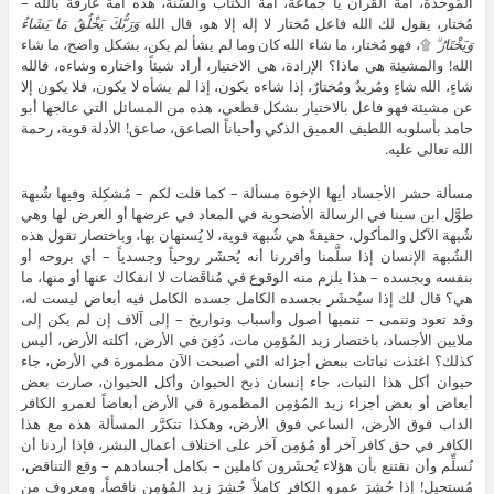
المُوحِّدة، أمة القرآن يا جماعة، أمة الكتاب والسُنة، هذه أمة عارفة بالله –
مُختار، يقول لك الله فاعل مُختار لا إله إلا هو، قال الله
وَرَبُّكَ يَخْلُقُ مَا يَشَاءُ
وَيَخْتَارُ ۗ
۩، فهو مُختار، ما شاء الله كان وما لم يشأ لم يكن، بشكل واضح، ما شاء
الله! والمشيئة هي ماذا؟ الإرادة، هي الاختيار، أراد شيئاً واختاره وشاءه، فالله
شاءٍ، الله شاءٍ ومُريدٌ ومُختارٌ، إذا شاءه يكون، إذا لم يشأه لا يكون، فلا يكون إلا
عن مشيئة فهو فاعل بالاختيار بشكل قطعي، هذه من المسائل التي عالجها أبو
حامد بأسلوبه اللطيف العميق الذكي وأحياناً الصاعق، صاعق! الأدلة قوية، رحمة
الله تعالى عليه.
مسألة حشر الأجساد أيها الإخوة مسألة – كما قلت لكم – مُشكِلة وفيها شُبهة
طوَّل ابن سينا في الرسالة الأضحوية في المعاد في عرضها أو العرض لها وهي
شُبهة الآكل والمأكول، حقيقةً هي شُبهة قوية، لا يُستهان بها، وباختصار تقول هذه
الشُبهة الإنسان إذا سلَّمنا وأقررنا أنه يُحشَر روحياً وجسدياً – أي بروحه أو
بنفسه وبجسده – هذا يلزم منه الوقوع في مُناقَضات لا انفكاك عنها أو منها، ما
هي؟ قال لك إذا سيُحشَر بجسده الكامل جسده الكامل فيه أبعاض ليست له،
وقد تعود وتنمى – تنميها أصول وأسباب وتواريخ – إلى آلاف إن لم يكن إلى
ملايين الأجساد، باختصار زيد المُؤمِن مات، دُفِنَ في الأرض، أكلته الأرض، أليس
كذلك؟ اغتذت نباتات ببعض أجزائه التي أصبحت الآن مطمورة في الأرض، جاء
حيوان أكل هذا النبات، جاء إنسان ذبح الحيوان وأكل الحيوان، صارت بعض
أبعاض أو بعض أجزاء زيد المُؤمِن المطمورة في الأرض أبعاضاً لعمرو الكافر
الداب فوق الأرض، الساعي فوق الأرض، وهكذا تتكرَّر المسألة هذه مع هذا
الكافر في حق كافر آخر أو مُؤمِن آخر على اختلاف أعمال البشر، فإذا أردنا أن
نُسلِّم وأن نقتنع بأن هؤلاء يُحشَرون كاملين – بكامل أجسادهم – وقع التناقض،
مُستحيل! إذا حُشِرَ عمرو الكافر كاملاً حُشِرَ زيد المُؤمِن ناقصاً، ومعروف من