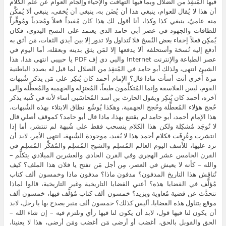
فيها المُنقِذ من الضلال وبما فيها التهافت والإحياء وإلجام العوام عن علم الكلام
أن هذا لا يُقال للعوام، ينبغي هذا أن يُضَن به، ينبغي أن يُخفى، ينبغي ألا يُمكَّن
منه عاميٌ، ينبغي كذا وكذا، أنا أقول لك هذا كان مُفيداً فعلاً ومُجدياً ومُوفِّراً
للطاقات والجهود في عصر أبي حامد الذي يعتمد على النسخ اليدوي، فكان
يُمكِن فعلاً إخفاء بعض النُسخ فلا تُتداول ولا تدور إلا بين أيدي الثقات، مَن أثق به
أدفع إليه نُسخة وأستحلفه ألا يدفعها إلا لمَن يثق بدينه وبعقله، أما اليوم في
عصر الطباعة والإنترنت Internet والبي دي إف PDF يا حبيبي انتهى هذا، هذا
الشيئ انتهى، ولذلك أبو حامد في المُنقِذ من الضلال لما قيل له بصدد الباطنية
مرة أُخرى أنت أسأت ماذا قال؟ الإمام أحمد كان يُنكِر على مَن يذكر شُبهات
القوم، ليس الفلاسفة وإنما المُتكلِّمون طبعاً، المُعتزِلة والجهمية والمُعطِّلة وإلى
آخره، أحمد كان يُنكِر ويقول الحارث بن أسد المُحاسَبي أساء لأنه في كُتبه يذكر
حُجج هؤلاء المُعطِّلة وحُجج الجهمية، وهكذا يُوسِّع نطاق الابتلاء بهذه الشُبهات،
هذا الإمام أحمد، أبو حامد لم يقتنع بهذا، ماذا قال أبو حامد؟ كموقف أصلي قال
لا تُوجَد مُشكِلة ولكن هذا الكلام ينسحب فقط على شُبهة لم تنتشر، أما إذا
انتشرت وعُرِفَت فكلام أحمد هذا لا يُفيد، موجودة الشُبهة، انتهى الأمر، لابد أن
نرد عليها، للأسف اليوم العالم المُسلِم والشيخ المُسلِم والمُفكِّر المُسلِم في
القرن الخامس عشر الهجري وفي القرن الحادي والعشرين الميلادي يتكلَّم –
والله – كأنه لا يعيش في العصر، مِن أجل مَن تفتح يا فلان هذا الملف؟ كيف
تُناقِش هذا التاريخ المدفون؟ مدفون ماذا؟ مدفون ماذا وخمسون ألف كتاب
مُؤلَّف في القضايا هذه؟ أعني القضايا التاريخية وغير التاريخية، قالوا لماذا
تتحدَّث عن قضية مُعاوية ويزيد؟ خمسون ألف كتاب مُؤلَّف فيها، خمسون ألف
موقع يتناول هذه القضايا، أليس كذلك؟ خمسون ألف منبر يصدح بها يا رجل، لابد
أن يكون لنا فيها قول، لابد أن يكون لنا فيها رأي ونلتزم فيه – إن شاء الله –
الحق والقوبل بالحق، أغضب أو أرضى مَن أغضب ومَن أرضى، هذا لا يعنينا،