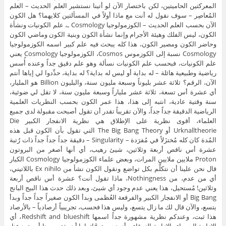
المعركتين الحاميتين، لكن باختصار الآن لو أتينا نستشير العلم الحديث – العلم
المُعاصِر – سوف نقول له أنت مع ماذا أولاً في المسألتين كلايهما؟ هل الكون
الآن بحسب العلم الحديث – الكوزمولوجيا Cosmology ـ، علم الكونيات ونشأة
الكون، ليس الفلك وهيئة الأجرام وإنما نشأة الكون وبنية الكون وماضي الكون
وحاضر الكون ومصير الكون، هذا كله يبحث فيه علم كبير اسمه الكوزمولوجيا
Cosmology نسبة إلى الكوزموس Cosmos، الكوزمولوجيا Cosmology يعني
علم الكونيات، فبحسب علم الكونيات نسألة وهو علم دقيق جداً وعنده أُسس
رياضية وطبيعية هائلة – له بداية أو ليس له بداية؟ له بداية، حدِّدوا لي إياها أنتم
الآن، الرقم؟ ثلاثة عشر بليوناً وسبعة مليون سنة، والبليون Billion هو المليار،
أي عشرة أس تسعة، ثلاثة عشر ملياراً وسبعة مليون سنة، لا تقل لي ضوئية،
سنة وقتية عادية، انتبه إلى هذا، هذا عمر الكون بحسب النظريات العلمية
الرياضية الدقيقة جداً جداً، والآن تقريباً تقدر أن تقول أصبحت مقبولة لدى جميع
العلماء، أقوى نظرية على الإطلاق هي نظرية الانفجار الكبير Die
Urknalltheorie أو The Big Bang Theory التي تقول بأن الكون قبل هذه
المُدة كان كله مُختزَلاً في مُفرَدة – Singularity – دقيقة جداً جداً جداً ذات رُتبة
عشرة أس ناقص أربعة وثلاثين، شيئ رهيب، أي أنها أصغر من البروتون
Proton ملايين ملايين المرات، وبعض علماء الكوزمولوجيا Cosmology الكبار
قال نحن علينا أن نتكلَّم بكل تواضع ونقول الكون نشأ من Ex nihilo باللاتيني،
أي من عدم، من Nothingness، ماذا تقول أنت؟ عشرة أس ناقص أربعة
وثلاثين! مُستحيل، هذا يعني عدم وجود أي شيئ، وبعد ذلك حدث هذا البيج البانج
Big Bang أو الانفجار الكبير والفرقعة العُظمى وبدأ الكون صغيراً جداً جداً وبدأ
يتسع، والآن قال لك ما زال يتسع، وليس هذا فحسب، تجريبياً أرصادياً – بالأرصاد
هذا ثبت، وعندكم نظرية مشهورة جداً اسمها Redshift and blueshift، أي
الإزاحة الحمراء والإزاحة الزرقاء – أي نجم يتحرَّك إما أن يقترب منا أو يبتعد عنا،