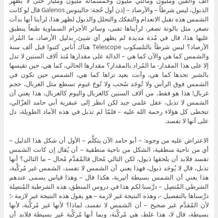
ألف وألفين ومليون ومائتي مليون وخمسمائة مليون ومليار حتى لا يُظهِر
الذبول، ليس شرطاً – والأرصاد – إذن أول حُجة: جالينوس Galenos قال لو كانت
الشمس هذه تقبل الانعدام والتفكك والتحلل والذبول لظهر هذا، لرأينا أنها بدأت
تصغر، مثل بالونة تصغر، لرأيناها تفنى، وسائر الأجرام السماوية طبعاً ينطبق
عليها هذا، قال في مُدة مديدة لم يظهر أي شيئ، بدليل الأرصاد، ما المُراد
الأرصاد؟ ليس شرطاً بالتلسكوب Telescope هناك أُناس كتبوا قبل ألف سنة
والشمس كما هي والآن كما هي – الدالة على مقدارها مُنذ آلاف السنين لا تدل
إلا على هذا المقدار- ما المُراد بالمقدار؟ مقدارها الحالي، كما هي، حين تقيسها
بالشبر تجدها كما هي، وأنت بعيد تراها كما هي، الشمس حين تكون في
الشمس فوق الرأس ولا تُوجَد سُحب ولا تُوجَ غيوم تسطع مثل الغربال، حجم
غربال! هذا هو فقط، من آلاف السنين كالغربال واليوم كالغربال، هذا يعني أن
الشمس لا تذبل، عقل علمي جيد لكن انظر إلى عبقرية أبي حامد الغزّالي،
تتخطى كل هؤلاء رحمة الله عليه – فلمّا لم تذبل في هذه الآماد الطويلة، دل
على أنها لا تفسد.
الاعتراض عليه من وجوه: – أبو حامد الآن يتكلَّم – الأول أن شكل هذا الدليل –
أي من ناحية منطقية، الشكل من ناحية منطقية – أن يُقال إن كانت الشمس
تفسد فلابد أن يلحقها ذبول، لكن التالي مُحال فالمُقدَّم مُحال – ما التالي؟ أنها
تذبل، قال لا يُوجَد ذبول، فهذا يعني أن الشمس لا تفسد، الشمس غير مُركَّبة،
هذا يعني أن الشمس بسيطة أثيرية، هكذا قال – وهذا قياس يسمى عندهم
الشرطي المُتصِل – درَّسنا لكم هذا في دروس المنطق، هذه الشرطية المُتصِلة
درَّسناها بالتفصيل -، وهذه النتيجة غير لازمة – هو يقول هذه النتيجة غير لازمة -؛
لأن المُقدَّم غير صحيح – أن الشمس لا تفسد، لماذا؟ لأنها غير مُركَّبة، لأنها
بسيطة، قال لا، هذا غلط، هي مُركَّبة، وبما أنها مُركَّبة غير بسيطة فلابد أن