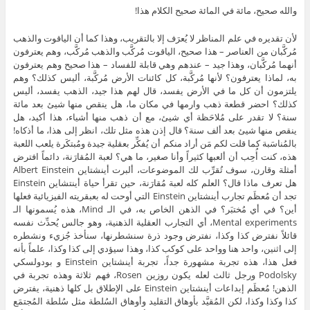
والله صحيح، مائة في المائة صحيح الكلام هذا!
لأن تقديره في علم المناظر لا يُعرَف إلا بالتقريب، وهذا كما أن الياقوت والذهب
مُركَّبان من العناصر – هذا صحيح، الياقوت مُركَّب والذهب مُركَّب، وهم يعترفون
أنهما مُركَّبان، وهذا جيد – عندهم وهي قابلة للفساد – هذا صحيح وهم يعترفون
به، لماذا يعترفون؟ لأنها مُركَّبة، كل كائنات الأرض مُركَّبة، أليس كذلك؟ وهم
يلتزمون أن كل ما في الأرض يفسد، قال لهم هذا جيد، الذهب يفسد، أليس
كذلك؟ احضر قطعة ذهب وارمها في مكان ما، هل ينقص منها شيئ بعد مائة
سنة؟ لا تقدر على مُلاحَظة أي شيئ، مع أن ذهب منها أشياء، هذا أكيد، هل
ينقص منها شيئ بعد ألف سنة؟ قال إذن هذه مثل تلك، انظر إلى هذا، ما أذكاه!
بالمُناسَبة كما قلت لكم مَن أراد منكم أن يُفكِّر بعقلية جيدة ومُبتكَرة يلعب اللعبة
هذه، كنت أُحِب أن ألعبها كثيراً وأنا صغير، ما هي؟ لعبة المُقارَنة، دائماً افترض
أمثلة وقارن، سوف تُقرِّب لك الموضوعات، ألبرت أينشتاين Albert Einstein
هل تعرف ماذا قال؟ العلم كله لعبة مُقارَنة، حين تقرأ حياة أينتشاين Einstein
تجد أن مُعظَم تجارب أينشتاين Einstein التي أوحت له بعبقريته الفيزيائية فعلها
أين؟ في أي مُختبَر؟ في الذهن الخاص به، في الـ Mind، هذه يُسمونها الـ
Mental experiments، أي التجارب العقلية الذهنية، وهو جالس يُحدِّث نفسه
قائلاً نفترض كذا وكذا، نفترض وجود ذرة سنشطرنها، سنأخذ جُزيء ونشطره
إلى اثنين، واحد هنا وواحد على كوكب كذا، وهذا سيؤدي إلى كذا وكذا، علماً بأنه
فعل هذا، هذه تجربة مشهورة جداً، تجربة أينشتاين Einstein و بودولسكي
Podolsky ورجل ثالث لعله يكون روزين Rosen، فهم ثلاثة وهذه تجربة في
الذهن! مُعظَم إبداعات أينشتاين Einstein على الإطلاق بل كلها ذهنية، يفترض
كذا وكذا وكذا، لكن المُقيَّد بأوهاق التقليد وأوهاق السُلطة مثل سُلطة المُجتمَع