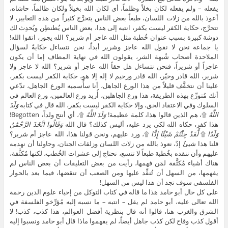
يفعله – ولم يفعله لكان بخلاً وظلماً، أي لكان الله بخيلاً ولكان ظالماً، حاشاه،
أعوذ بالله من زلات اللسان، طبعاً بعض الناس يتحرَّج كثيراً من هذه التعابير، لا
تتحرَّج، حكاية الكفر ليست بكفر، انتبه إلى هذا، بعض الناس يُطنطِن ويُحدِث لك
دوشة كبيرة بسبب عنوان خُطبة مثل الله عاجز أم شرير؟ الله يجوز، اتقوا الله!
يا جماعة نحن لا نقول الله عاجز وشرير أبداً، نحن نتساءل حكايةً لسؤال
الملاحدة أصحاب شُبهة الشر، يقولون الله في نهاية المطاف إما أن يكون
عاجزاً أو شريراً، فنحن نتساءل هل حقاً الله عاجز أو شرير؟ الله لا عاجز ولا
شرير، الله قادر وخيّر، الله قادر ورحيم لا إله إلا هو، حكاية الكفر ليست بكفر،
علينا أن نتخفَّف قليلاً من هذا الورع الجاهل، أنا سأُسميه الورع الجاهل، تدّعي
أنك مُتورِّع بهذه الطريقة، هذا ورع الجاهلين، أُريد ورع العالمين، ورع العالم في
السلوك وفي الاعتقاد الحق، وإلا حكاية الكفر ليست بكفر، الله قال في كتابه
وَلَدَ
اللَّهُ
۩، هم الذين قالوا هذا، كلمة عظيمة!
وَلَدَ اللَّهُ
۩، أي أنتج ولداً، Begotten!
هذا كفر، حكاه الله لكي يرد عليه، أليس كذلك؟ قال الله
وَقَالُوا اتَّخَذَ الرَّحْمَٰنُ
وَلَدًا
۩
لَّقَدْ جِئْتُمْ شَيْئًا إِدًّا
۩، ورد عليهم، ونحن قولنا هذا، الله عاجز أم شرير؟
قلنا هذا شيئٌ إدٌ، نعوذ بالله من زلات اللسان وزلقات الجنان، وحاولنا أن نهدمه
عليهم وأن ننقده بخُطبة طبعاً لا تتسع، نحتاج إلى عشرات الخُطب، لكنها مُكثَّفة،
هناك أشياء مُكثَّفة لمَن فهمها، رأيت من بعض التعليقات أن بعض الناس لم
يفهمها، من السهل أن تُنقِّد عليها ومن الصعب أن تنقضها، فيما بعد بالحوار
الفلسفي سوف تجد أن هذا ليس من السهل!
على كل حال أبو حامد هذا ما قاله في كتاب التوكل من إحياء علوم الدين رحمة
الله تعالى عليه، أبو حامد لم يقل – انتبه – ما نسبه إليه مُؤرِّخو الفلسفة في
الشرق والغرب هنا، قالوا أنه قال بنظرية أفضل العوالم، هذا كذب، كذب! لا
أقول كذب وقاح لكن كذب جاهل أيضاً، لم يفهموا ماذا قال أبو حامد ونسبوا إليه