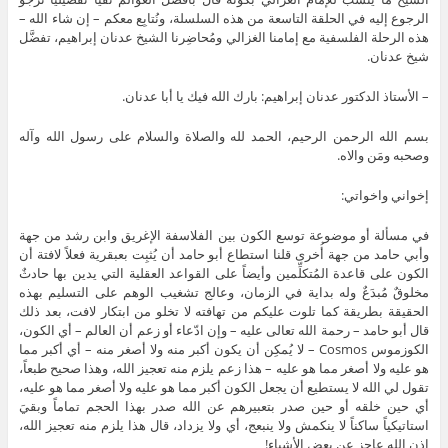
الرجوع إليه في الحلقة التاسعة من هذه السلسلة، ونُتابِع معكم – إن شاء الله –
هذه الرحلة الفلسفية مع إمامنا الغزالي ومُحاضِرنا الشيخ عدنان إبراهيم، تفضَّل
شيخ عدنان.
– الأستاذ الدكتور عدنان إبراهيم: بارك الله فيك يا أبا عدنان.
بسم الله الرحمن الرحيم، الحمد لله والصلاة والسلام على رسول الله وآله
وصحبه ومَن والاه.
إخواني واخواتي:
في مسألة أو موضوعة توسع الكون بين الفلاسفة الإغريق وابن رشد من جهة
وأبي حامد من جهة أُخرى قلنا استطاع أبو حامد أن يُثبِت بعبقرية فعلاً لافتة أن
الكون على قاعدة المُتكلِّمين وأيضاً على القواعد العقلية التي يدين بها حادثٌ
مخلوقٌ مُبدَعٌ وله بداية في الزمان، وعالج تشغيب الوهم على التسليم بهذه
الحقيقة بطريقة كما تلوت عليكم من تهافته لا تخلو من ابتكار لافت، بعد ذلك
قال أبو حامد – رحمة الله تعالى عليه – وإن ادّعاء أو زعم أن العالم – أي الكون،
الكوزموس Cosmos – لا يُمكِن أن يكون أكبر منه ولا أصغر منه – أي أكبر مما
هو عليه ولا أصغر مما هو عليه – هذا زعم يلزم منه تعجيز الله، وهذا صحيح طبعاً،
تقول لي الله لا يستطيع أن يجعل الكون أكبر مما هو عليه ولا أصغر مما هو عليه،
أي حين خلقه أو حين صدر بتعبيرهم عن الله صدر بهذا الحجم تماماً وبقيَ
استاتيكياً ساكناً لا ينكمش ولا ينبعج، أي ولا يزداد، قال هذا يلزم منه تعجيز الله،
إذن الله عاجز عن بعض الأشياء!