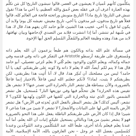
يتكلَّمون كأنهم عُميان لا يعيشون في العصر، قالوا تنبشون التاريخ! كل مَن تكلَّم
بهذه العبارة أعرف أن في عقله بعض حُمق والله العظيم، يا أخي ما هذا؟ تقول
ننبش في التاريخ! تاريخ ماذا؟ التاريخ منوبش ورائحته فائحة في العالم كله، قالوا
فعلاً هو تاريخ مدفون، غير مدفون يا أخي، تاريخ معيش، نعيشه كل يوم! ولابد أن
يكون لنا قول يا أخي، عجيب هذا الشيئ، فأبو حامد كان يفهم هذا، قال لا، هذا
في شُبهة لم تنتشر، أما إذا انتشرت فلابد من التصدي لإدحاضها وبيان تهافتها،
لابد من هذا، وهذه وظيفة العالم والمُفكِّر المُسلِم الحق أيها الإخوة.
في مسألة علم الله بذاته وبالكون هم طبعاً يزعمون أن الله يعلم ذاته
ومُستغرِق على طريقة أرسطو Aristotle في التفكر في ذاته وفي قدسه وفي
جماله وكماله، ويعلم الكون والوجود بعلم كُلي لا بعلم جُزئي تفصيلي، أبو حامد
قال هذا لا يتم لكم أيضاً، الله لا يعلم لا ذاته ولا كونه على طريقتكم، كيف يا أبا
حامد؟ ليس من مصلحتك أن تُنكِر هذا، قال لا، أنا أُثبِت هذا بطريقتي، لكن
بطريقتكم لا يثبت، لماذا؟ لأنكم جعلتم الله ليس فاعلاً بالاختيار إنما فاعلاً
بالضرورة، والآن ببساطة هل تشعر النار بالحرارة التي تصدر عنها؟ لا تشعر، هل
تقيس هذه الحرارة؟ هل تتحكَّم فيها وفي توزيعها النار؟ مُستحيل، هل تشعر
الشمس بالنور الذي تبثه وبالحرارة التي تُلقيها في الكون وتُهديها للكون؟ لا
تشعر، أليس كذلك؟ هل يشعر المطر بالفعل الذي يُحدِثه في الأرض؟ هل تشعر
الأرض بالمنة التي لها على النباتات والأشجار؟ لا تشعر، لا شيئ من هذا شاعر، لا
شيئ! قال إذا كان الأرض على طريقتكم الباطلة يفعل على هذا النحو بالضرورة
فهو لا يشعر بشيئ من هذا وبالتالي يستحيل عليكم إثبات أن الله يعلم، أما أنه
عندنا يعلم فيعلم بأدلة أُخرى، طبعاً الله عند المُتكلِّمين وعند المُوحِّدين وعندنا
كمُسلِمين بفضل الله عز وجل – نحن العارفون بالله، الأمة الإسلامية، الأمة