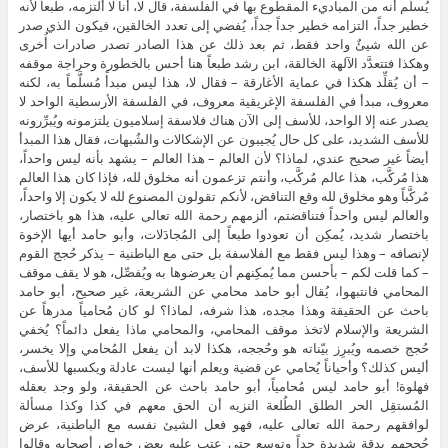
يُسلِّم أنه من المباديء المقطوع بها في الفلسفة، قال لا، أنا لا ألتزمه، طبعاً لأنه
خطير جداً، التزامه خطير جداً جداً، يُفضي إلى تعدد الخالقين، فيكون الذي صدر
عن الله شيئٌ واحد فقط، ثم بعد ذلك عن هذا الصادر تصدر صادرات أُخرى
وهكذا فتتعدَّد الآلهة الخالقة، ابن رشد طبعاً هنا أحس بالخطورة وحراجة موقفه
– أن يُقلِّد هكذا في عماية الأغارقة – فقال لا، هذا ليس مبدأً مُسلَّماً به، لكنه
معروف، مبدأ في الفلسفة الإغريقية معروف، في الفلسفة الأرسطية الواحد لا
يصدر عنه إلا الواحد، للأسف إلى الآن هناك فلاسفة إسلاميون يلتزمونه ويُبرِّرونه
للأسف الشديد، على كل حال يُجيبون عن الإشكالات والشُبهات، فقال هذا المبدأ
أيضاً غير صحيح عندي، لماذا؟ لأن العالم – هذا العالم – يشهد بأنه ليس واحداً،
هذا مُركَّب، هذا عالم مُركَّب، وأنتم تزعمون أنه مخلوق لله، فإذا كان هذا العالم
مُركَّباً وهو مخلوق لله وقع التناقض، لأنكم تقولون المصنوع لله لا يكون إلا واحداً،
والعالم ليس واحداً فتناقضتم، ألزمهم رحمة الله تعالى عليه، هذا هو باختصار،
باختصار شديد، يُمكِن أن تعودوا طبعاً إلى المُجادَلات، وأبو حامد أيها الإخوة
لإنصافه – وهذا ليس فقط مع الفلاسفة بل حتى مع الباطنية – يذكر حُجج القوم
– كما قلت لكم – بأحسن مما يُمكِنهم أن يعرضوها به ويُفصِّل، هو لا يقف موقف
المحامي فانتبهوا، يُقال أبو حامد محامي عن الشريعة، غير صحيح، أبو حامد
باحث عن الحقيقة وهذا مجده، هذا شرفه، لماذا؟ لو كان مُحامياً مدرهاً عن
الشريعة والإسلام لاتخذ موقف المحامي، والمحامي ماذا يفعل دائماً؟ يُخفي
حُجج خصمه ويُبرِز بيّناته هو وحُججه، هكذا لابد أن يفعل المُحامي وإلا يخسر،
أليس كذلك؟ وأحياناً يُحامي عن قضية ويعلم أنها ليست عادلة ويكسبها للأسف،
فهلوة! أبو حامد ليس مُحامياً، أبو حامد باحث عن الحقيقة، ولو وجد بعقله
المُستقِل الحر الطلق الطُلعة النزيه أن الحق معهم في كذا وكذا مسألة
لوافقهم رحمة الله تعالى عليه، فهو فعل الشيئ نفسه مع الباطنية، عرض
حُججهم بدقة شديدة جداً وتوسع حتى عتب عليه بعض خواص أصحابه وقالوا