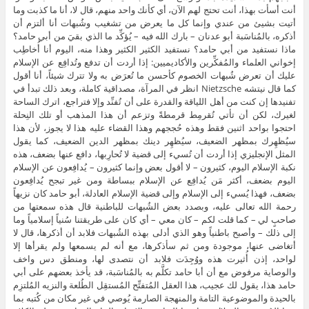
أنت أسأت بهذا، أنت تحتج لهم الآن، أي كأنك واحد منهم، قال لا، أنا ما كذبت وما
أتيت بشيئ من عندي وإنما كل ما يعرض من تشغيب وشُبهات أنا ألتزم أن
أذكره، بالمُناسَبة أبو عدنان – بارك الله فيه – يُؤكِّد ما الذي بقيَ من أبي حامد؟
ماذا نستفيد من أبي حامد؟ نستفيد الكثير الكثير وهذا منه، اليوم أنا أُخاطِب
إخواني العلماء والمُفكِّرين والأكاديميين: إذا أردت أن تدفع وتُدافِع عن الإسلام
عليك أن تعرض شُبهات الخصوم كأحسن ما تُعرَض به ولا تترك شيئاً، أنا أقول
كما قال نيتشه Nietzsche انظر في المرآة، مصداقية كاملة، وبعد ذلك تبدأ في
تفنيدها إن كنت من أهل اللياقة والقدرة على أن تُفنِّد وإلا فتراجع، اترك الساحة
لغيرك، لكن أن تأتي تُقرمِط قرمطةً وتزعم أن هذا المذهب أو تلك النِحلة
احتجوا بواحد اثنين فقط وهذه حُججهم وهذا القضاء عليه هذا لا يجوز، لأن هذا
سيُظهِرك بمظهر الضعيف، سيُظهِر دينك بمظهر الدين الضعيف، كما يقول
المثل الإنجليزي إذا أردت أن تُسيء إلى قضية لا تُحارِبها، دافع عنها بضعف، هذه
نكبة الإسلام اليوم، كثيرون – لا أقول بعض وإنما كثيرون – يُدافِعون عن الإسلام
اليوم بضعف، أكثر مَن يُدافِع عن الإسلام ببساطة ومن غير تبجح يُدافِعون
بضعف، فهذا يُسيء إلى الإسلام وإلى قضية الإسلام العادلة، أبو حامد كان نزيهاً
رحمة الله تعالى عليه، وبصدد بعض الشُبهات للباطنية قال هذه سمعتها من
صاحبٍ لي – كما قلت لكم – كان معي – أي كان على طريقتنا سُنياً إسلامياً وما
إلى ذلك – وأصبح باطنياً وهو الذي أدلى بهذه الشُبهات فلابد أن أذكرها، قال لا
أتغاضى عنها، موجودة ومن ثم سأذكرها، مع أنه لم يسمعها ولم يقرأها إلا
لواحد، إذن أُثيرت هذه ووُجِدَت فلابد أن نتصدى لها، ومنطق دس واخف
والوصاية مرفوض مع أن أبا حامد تكلَّم به بالمُناسَبة، قد يأخذ بعضهم على أبي
حامد هذا، يقول لك عجيب، هذا العقل المُتفتِّح المُستقِل الطُلعة والنزيه المُلتزِم
بالحيدة والموضوعية التامة والمنهجة الصارمة يُوصي في غير مكان من كُتبه بما