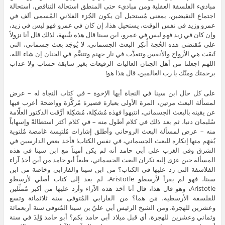
مباديء الفلسفة العقلية ومن مباديء حتى المنطق استحالة التناقض، استحالة
اجتماع النقيضين، بمعنى مُستحيل أن يكون الجُزء الفلاني المُسمى ألف في
عمرو وزيد في نفس الوقت، يستحيل هذا، إن كان في عمرو فهو ليس في زيد،
وإن كان في زيد فهو ليس في عمرو، ابن سينا قال هذه شُبهة، لذلك قال أنا نزولاً
على مُقتضى هذه الحُجة أُنكِر البعث الجسماني، لا يُوجَد بعث جسماني، التي
تُبعَث هي الأرواح والأنفس وتتعذَّب في نار جهنم وتتنعَّم في الجنان إن شاء الله،
اللهم اجعلنا من أهل الجنان العاليات الرفيعات بغير سابقة حساب ولا عذاب
برحمتك ومنّك يا رب العالمين، قال هذا هو!
على كل حال ابن سينا في النجاة أيها الإخوة – في كتاب النجاة له – عرض
لمسألة البعث مرتين، المرة الأولى بعبارة قصيرة مُركَّزة وواضحة أعرب فيها
عن يقينه بالبعث الجسماني، انتبهوا فهذه مُشكِلة، مُشكِلة أرَّقت الدكتور العلّامة
سُليمان دنيا، ثم بعد ذلك في كلام أطول منه – في كلام أكثر استطالةً وإسهاباً
منه – عرض لمسألة البعث الروحاني وأطلق إشارات مُلتبِسة غامضة مُلتوية
يُفهَم منها إنكاره للبعث الجسماني، في نفس الكتاب! فأخذ بعض الدارسين في
الشرق وفي الغرب على أبي حامد أنه لم يكن أميناً مع ابن سينا في هذه
المسألة حين عزى إليه نكران البعث الجسماني، طبعاً أبو حامد من أين أخذ آراء
الفلاسفة التي رد عليها في الكتاب؟ من ابن سينا والفارابي وخاصة من ابن
سينا، فهو لم يقرأ لأرسطو Aristotle، لم يعد إلى كتاب أصلي لأرسطو
Aristotle، وهو قال هذا، قال أنا آخذ هذه الآراء وأرد عليها من أكبر مُمثِّلين
للفلسفة الأرسطية، مَن هما؟ من الفارابي المُتوفى سنة ثلاثمائة وتسع
وعشرين للهجرة، ومن الشيخ الرئيس أبي عليّ بن سينا المُتوفى سنة أربعمائة
وثماني وعشرين للهجرة، أي قبل ميلاد أبي حامد بكم؟ أبو حامد وُلِدَ في سنة