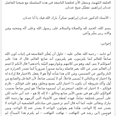
الحلقة المُهِمة، وننتقل الآن لحلقتنا التاسعة في هذه السلسلة مع شيخنا الفاضل
عدنان إبراهيم، تفضَّل شيخ عدنان.
– الأستاذ الدكتور عدنان إبراهيم: شكراً، بارك الله فيك يا أبا عدنان.
بسم الله، الحمد لله والصلاة والسلام على رسول الله وعلى آله وصحبه ومَن
والاه، ربي يسِّر وأعِن.
إخواني:
أبو حامد – رحمة الله تعالى عليه – حاول أن يُعجِّز الفلاسفة في إثبات كون الله
صانعاً للعالم كما يلتزمون، هم يلتزمون أنه صانع العالم، قال لا، هذا على
أصولكم لا يتم، كيف وهو من كلامهم وبلوازمهم البيّنة يأخذهم؟ قال لأنكم ادّعيتم
أن العالم صدر عن الله بغير فاصلة زمانية صدوراً ضرورياً كما تصدر الحرارة عن
النار والنور عن الشمس، ومَن كان هذا شأنه أولاً هو لا يفعل بالاختيار فلا إرادة له
ولا اختيار له وبالتالي لا يُسمى فاعلاً، أي لا يُسمى صانعاً، لأن الفاعل والصانع من
أول وآكد شروطه أن يكون ذا اختيار لكي يصنع ويخلق، وهو على قولكم – بلازم
قولكم – لا اختيار له، فكيف استجزتم أن تُسموه صانعاً؟ هو ليس صانعاً بحسب
أقوالكم، لكن هو في نفس الأمر صانع وخالق – لا إله إلا هو – عند أبي حامد لكن
على أُسس مُختلِفة تماماً، فهذه نُقطة من الأشياء التي ألزمهم بها رحمة الله
تبارك وتعالى عليه، كما أنه قال أنتم تزعمون في مبادئكم الفلسفية أن الواحد لا
يصدر عنه إلا الواحد، هكذا هم يقولون: الواحد لا يصدر عنه إلا الواحد، وبين
قوسين (ابن رشد في التهافت – تهافت التهافت – لم يلتزم هذا المبدأ)، لم