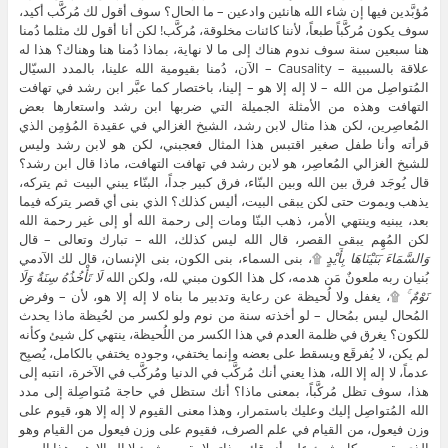
مُؤبَّدين فيها إن شاء الله هانئين وادعين – ما الحال؟ سوف أقول لك مُركَّب أكيد،
سوف يكون مُركَّباً طبعاً، لأننا كائنات مخلوقة، مُركَّب! لكن أنا أقول لك مثلما دُمنا
هنا سبعين سنة سوف ندوم هناك إلى ما لا نهاية، بماذا دُمنا هنا وهناك؟ هذا له
علاقة بالسببية – Causality – الآن، دُمنا بقيومية الله علينا، بالمدد السيّال
المُتواصِل من الله – لا إله إلا هو – إلينا، باختصار كما عبَّر ابن رشد في تهافت
التهافت وهذه من الأمثلة الجميلة التي ضربها ابن رشد واستعارها بعض
المُعاصِرين، لكن هذا مثال لابن رشد، الشيخ الغزالي في عقيدة المُؤمِن الذي
قرأته وأنا طفل صغير اقتبس هذا المثال فعجبني، لكن هو لابن رشد وليس
للشيخ الغزالي المُعاصِر، هو لابن رشد في تهافت التهافت، ماذا قال ابن رشد؟
قال يُوجَد فرق بين الله وبين البنّاء، فرق كبير جداً، البنّاء يبني البيت ثم يتركه،
يذهب ويموت حتى لكن يبقى البيت، أليس كذلك؟ الذي بنى أي قصر يتركه فيما
بعد، يبنيه وينتهي الأمر، ذهب البنّا ومات إلى رحمة الله أو إلى غير رحمة الله
لكن المُهِم يبقى القصر، قال الله ليس كذلك، الله – تبارك وتعالى – قال
وَالسَّمَاءَ بَنَيْنَاهَا بِأَيْدٍ
۩، بنى السماء، بنى الكون، بنى الإنسان، قال لك الآدمي
بُنيان ربه ملعونٌ مَن هدمه، كل هذا الكون مبني لله، ولكن الله
لَا تَأْخُذُهُ سِنَةٌ وَلَا
نَوْمٌ ۚ
۩، يغفل ولا لُحيظة عن رعاية وتدبير ما بناه لا إله إلا هو، لأن – وفرض
المُحال ليس بمُحال – لو أخذته سنة من نوم ولو لكسر من لحُيظة ماذا يحدث
للكون؟ يغرق في ظلمة العدم في هذا الكسر من اللُحيظة، ينتهي كل شيئ وكأنه
لم يكن، لا يُفرقَع ويسقط على بعضه وإنما يختفي، وجوده يختفي بالكامل، يُصبِح
عدماً، لا إله إلا الله، هذا يعني أنك مُركَّب في الدنيا ومُركَّب في الآخرة، انتبه إلى
هذا، سوف تظل مُركَّباً، بمعنى ماذا؟ أنك ستظل في حاجة مُتواصِلة إلى مدد
الله المُتواصِل إليك وعليك باستمرار، وهذا معنى القيوم لا إله إلا هو، قيوم على
وزن فيعول، من القيام في علم الصرف، فقيوم على وزن فيعول من القيام وهو
الذي يقوم به كل شيئ على أنه قائم بذاته لا يقوم بشيئ لا إله إلا هو، هذا الرب،