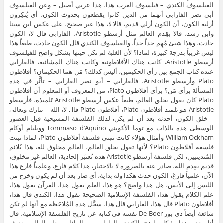
الفيلسوف الكندي – فيلسوف العرب هذا، هذا عربي أصيل – وعن الفيلسوف
أبي نصر الفارابي أنهما من الذين كانوا يقطعون بحدوث الكون، أي يُنكِرون
أزلية الكون، أن الكون أزلي قديم، قالا لا، هذا غير صحيح، على عكس ابن سينا
وابن رشد، قالا بقِدم العالم مثل أرسطو Aristotle، الفارابي قال لا، الكون
حادث، وهذا شيئ مُهِم جداً جداً، والفيلسوف الكندي قال الكون حادث، طبعاً هذا
ليس غريباً بدرجة كبيرة، لماذا؟ لأن الغلبة لم تكن حينها بشكل واضح للفيلسوف
أرسطو Aristotle، كانت هناك الأفلاطونية وكانت هناك المشائية، فالفارابي
عنده كتاب الجمع بين رأي الحكيمين، أليس كذلك؟ مَن هما الحكيمان؟ أفلاطون
Plato وأرسطو Aristotle، فالفارابي – أبو نصر الفارابي – تأثَّر في هذه
المسألة برأي مَن؟ برأى أفلاطون Plato، من المعروف أو المعلوم أن أفلاطون
Plato كان يقول بخلق العالم، طبعاً عكس أرسطو Aristotle تَلميذه، فأرسطو
Aristotle هو تَلميذ أفلاطون Plato، أفلاطون Plato قال لا، الله – تبارك وتعالى
– خلق الكون، أحدثه بعد أن لم يكن، لذلك الفلسفة المسيحية قبل العصور
الوسطى هذه بالذات مع توما الأكويني Tommaso d’Aquino وويليام أوكام
William Ockham وأمثال هؤلاء كانت تتبنى فلسفة أفلاطون Plato، لماذا تبنت
فلسفة أفلاطون Plato؟ لأنها تقول بخلق العالم، العالم مخلوق لله، هذا يُلائم
المُتدينيين، لكن فلسفة أرسطو Aristotle هذه تُعتبَر إلحادية، العالم غير مخلوق،
قديم بقِدم الله، صادر عنه بالضرورة لا بالاختيار، هذا كلام فارغ، وعلمياً فارغ هذا
الآن، علمياً فارغ، الكون حدث هكذا وله بداية، أي صار بعد أن لم يكون وخرج من
الليس إلى الأيس، هل هذا واضح؟ هو هذا، العلم يقول هذا، القرآن يقول هذا،
علم الكلام يقول هذا، الفلسفة الإسلامية الصحيحة تقول هذا، الكندي قال هذا،
أفلاطون Plato قال هذا، الفارابي قال هذا، سجَّل هذه المُلاحَظة مع أنها لم تكن
شائعة أيضاً دي بور De Boer نفسه في كتابه عن تاريخ الفلسفة الإسلامية، قال
أنا وجدت هذا بشكل واضح، الكندي والفارابي من القائلين بخلق العالم وحدوثه