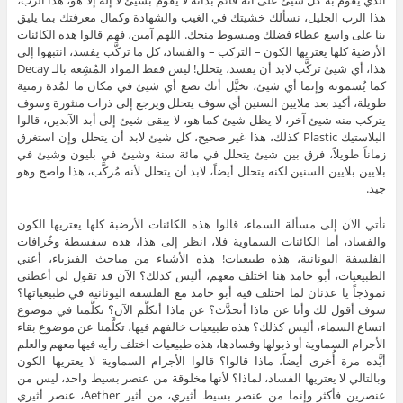
هذا الرب الجليل، نسألك خشيتك في الغيب والشهادة وكمال معرفتك بما يليق
بنا على واسع عطاء فضلك ومبسوط منحك. اللهم آمين، فهم قالوا هذه الكائنات
الأرضية كلها يعتريها الكون – التركب – والفساد، كل ما تركَّب يفسد، انتبهوا إلى
هذا، أي شيئ تركَّب لابد أن يفسد، يتحلل! ليس فقط المواد المُشِعة بالـ Decay
كما يُسمونه وإنما أي شيئ، تخيَّل أنك تضع أي شيئ في مكان ما لمُدة زمنية
طويلة، أكيد بعد ملايين السنين أي سوف يتحلل ويرجع إلى ذرات منثورة وسوف
يتركب منه شيئ آخر، لا يظل شيئ كما هو، لا يبقى شيئ إلى أبد الآبدين، قالوا
البلاستيك Plastic كذلك، هذا غير صحيح، كل شيئ لابد أن يتحلل وإن استغرق
زماناً طويلاً، فرق بين شيئ يتحلل في مائة سنة وشيئ في بليون وشيئ في
بلايين بلايين السنين لكنه يتحلل أيضاً، لابد أن يتحلل لأنه مُركَّب، هذا واضح وهو
جيد.
نأتي الآن إلى مسألة السماء، قالوا هذه الكائنات الأرضبة كلها يعتريها الكون
والفساد، أما الكائنات السماوية فلا، انظر إلى هذا، هذه سفسطة وخُرافات
الفلسفة اليونانية، هذه طبيعيات! هذه الأشياء من مباحث الفيزياء، أعني
الطبيعيات، أبو حامد هنا اختلف معهم، أليس كذلك؟ الآن قد تقول لي أعطني
نموذجاً يا عدنان لما اختلف فيه أبو حامد مع الفلسفة اليونانية في طبيعياتها؟
سوف أقول لك وأنا عن ماذا أتحدَّث؟ عن ماذا أتكلَّم الآن؟ تكلَّمنا في موضوع
اتساع السماء، أليس كذلك؟ هذه طبيعيات خالفهم فيها، تكلَّمنا عن موضوع بقاء
الأجرام السماوية أو ذبولها وفسادها، هذه طبيعيات اختلف رأيه فيها معهم والعلم
أيَّده مرة أُخرى أيضاً، ماذا قالوا؟ قالوا الأجرام السماوية لا يعتريها الكون
وبالتالي لا يعتريها الفساد، لماذا؟ لأنها مخلوقة من عنصر بسيط واحد، ليس من
عنصرين فأكثر وإنما من عنصر بسيط أثيري، من أثير Aether، عنصر أثيري