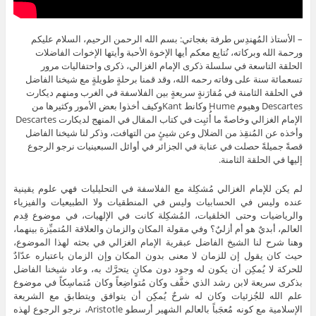
– الأستاذ المُهندِس طرفة بغجاتي: بسم الله الرحمن الرحيم، السلام عليكم
ورحمة الله وبركاته، نُتابِع معكم أيها الإخوة الأحبة وأيتها الإخوات الفاضلات
الحلقة التاسعة في سلسلة ذكرى الإمام الغزالي، ذكرى واحتفاليات مرور
تسعمائة سنة على وفاته رحمه الله، وقد قمنا برحلةٍ طويلةٍ مع شيخنا الفاضل
في الحلقة الثامنة في مُقارَنةٍ سريعةٍ بين الفلاسفة في الغرب ومنهم ديكارت
Descartes وهيوم Hume وكانط Kantوكيف أخذوا بعض الأمور وكثيرها من
الإمام الغزالي وخاصةً ما أُثبِت في كتاب المقال في المنهج لديكارت Descartes
وأخذه عن المُنقِذ من الضلال وعن شيئٍ من التهافت، وذكر لنا شيخنا الفاضل
قصةً جميلةً حصلت في عنابة في الجزائر في أوائل السبعينيات نرجو الرجوع
إليها في الحلقة الثامنة.
لم يكن للإمام الغزالي مُشكِلة مع الفلاسفة في التحليليات فهي علوم يقينية
عنده وليس في الحسابيات وليس في المنطقيات ولا الطبيعيات والفيزياء
والرياضيات وحتى الخلقيات، المُشكِلة كانت في الإلهيات، في موضوع قِدم
العالم، أبديٌ هو أم أزليٌ؟ وفي مقولة المكان والزمان والعلاقة المُتميِّزة بينهما،
وهنا شرح لنا الشيخ الفاضل عبقرية الإمام الغزالي في بحثه لهذا الموضوع،
حيث كان يقول إن للزمان لا معنى بدون المكان وإن الزمان باعتباره عدّادٌ
للحركة لا يُمكِن أن يكون له وجود دون مكانٍ يتحرَّك به، وعاد شيخنا الفاضل
بذكرى سريعة لابن رشد الذي خفَّف وكان مُتواضِعاً وكان مُتماسِكاً في موضوع
علم الله للجُزئيات وكان له شرحٌ يُمكِن أن يتوافق ويتطابق مع الشريعة
الإسلامية مع كونه مُعجَباً بالعالم الشهير أرسطو Aristotle، نرجو الرجوع لهذه