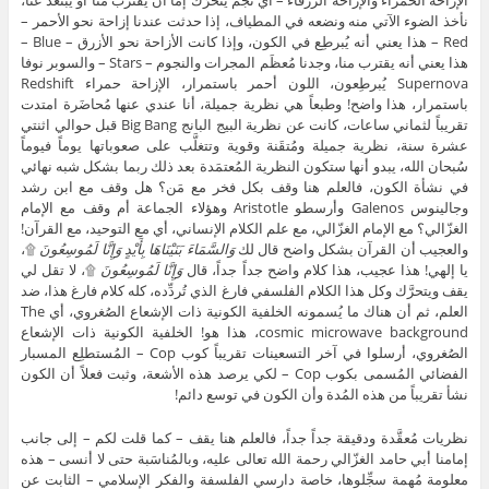
نأخذ الضوء الآتي منه ونضعه في المطياف، إذا حدثت عندنا إزاحة نحو الأحمر –
Red – هذا يعني أنه يُبرطِع في الكون، وإذا كانت الأزاحة نحو الأزرق – Blue –
هذا يعني أنه يقترب منا، وجدنا مُعظَم المجرات والنجوم – Stars – والسوبر نوفا
Supernova يُبرطِعون، اللون أحمر باستمرار، الإزاحة حمراء Redshift
باستمرار، هذا واضح! وطبعاً هي نظرية جميلة، أنا عندي عنها مُحاضَرة امتدت
تقريباً لثماني ساعات، كانت عن نظرية البيج البانج Big Bang قبل حوالي اثنتي
عشرة سنة، نظرية جميلة ومُتقَنة وقوية وتتغلَّب على صعوباتها يوماً فيوماً
سُبحان الله، يبدو أنها ستكون النظرية المُعتمَدة بعد ذلك ربما بشكل شبه نهائي
في نشأة الكون، فالعلم هنا وقف بكل فخر مع مَن؟ هل وقف مع ابن رشد
وجالينوس Galenos وأرسطو Aristotle وهؤلاء الجماعة أم وقف مع الإمام
الغزّالي؟ مع الإمام الغزّالي، مع علم الكلام الإنساني، أي مع التوحيد، مع القرآن!
والعجيب أن القرآن بشكل واضح قال لك
وَالسَّمَاءَ بَنَيْنَاهَا بِأَيْدٍ وَإِنَّا لَمُوسِعُونَ
۩،
يا إلهي! هذا عجيب، هذا كلام واضح جداً جداً، قال
وَإِنَّا لَمُوسِعُونَ
۩، لا تقل لي
يقف ويتحرَّك وكل هذا الكلام الفلسفي فارغ الذي تُردِّده، كله كلام فارغ هذا، ضد
العلم، ثم أن هناك ما يُسمونه الخلفية الكونية ذات الإشعاع الصُغروي، أي The
cosmic microwave background، هذا هو! الخلفية الكونية ذات الإشعاع
الصُغروي، أرسلوا في آخر التسعينات تقريباً كوب Cop – المُستطلِع المسبار
الفضائي المُسمى بكوب Cop – لكي يرصد هذه الأشعة، وثبت فعلاً أن الكون
نشأ تقريباً من هذه المُدة وأن الكون في توسع دائم!
نظريات مُعقَّدة ودقيقة جداً جداً، فالعلم هنا يقف – كما قلت لكم – إلى جانب
إمامنا أبي حامد الغزّالي رحمة الله تعالى عليه، وبالمُناسَبة حتى لا أنسى – هذه
معلومة مُهِمة سجِّلوها، خاصة دارسي الفلسفة والفكر الإسلامي – الثابت عن