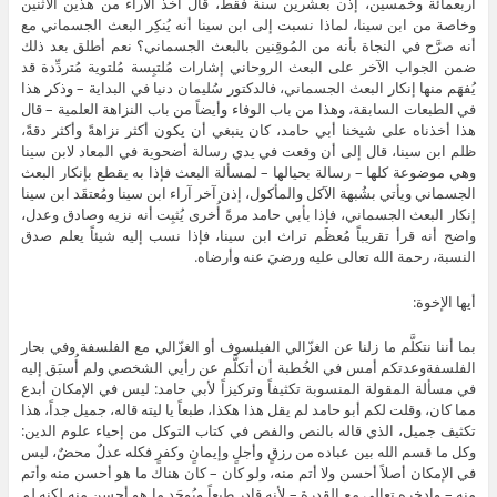
أربعمائة وخمسين، إذن بعشرين سنة فقط، قال آخذ الآراء من هذين الاثنين
وخاصة من ابن سينا، لماذا نسبت إلى ابن سينا أنه يُنكِر البعث الجسماني مع
أنه صرَّح في النجاة بأنه من المُوقِنين بالبعث الجسماني؟ نعم أطلق بعد ذلك
ضمن الجواب الآخر على البعث الروحاني إشارات مُلتبِسة مُلتوية مُتردِّدة قد
يُفهَم منها إنكار البعث الجسماني، فالدكتور سُليمان دنيا في البداية – وذكر هذا
في الطبعات السابقة، وهذا من باب الوفاء وأيضاً من باب النزاهة العلمية – قال
هذا أخذناه على شيخنا أبي حامد، كان ينبغي أن يكون أكثر نزاهةً وأكثر دقةً،
ظلم ابن سينا، قال إلى أن وقعت في يدي رسالة أضحوية في المعاد لابن سينا
وهي موضوعة كلها – رسالة بحيالها – لمسألة البعث فإذا به يقطع بإنكار البعث
الجسماني ويأتي بشُبهة الآكل والمأكول، إذن آخر آراء ابن سينا ومُعتقَد ابن سينا
إنكار البعث الجسماني، فإذا بأبي حامد مرةً أُخرى يُثبِت أنه نزيه وصادق وعدل،
واضح أنه قرأ تقريباً مُعظَم تراث ابن سينا، فإذا نسب إليه شيئاً يعلم صدق
النسبة، رحمة الله تعالى عليه ورضيَ عنه وأرضاه.
أيها الإخوة:
بما أننا نتكلَّم ما زلنا عن الغزّالي الفيلسوف أو الغزّالي مع الفلسفة وفي بحار
الفلسفةوعدتكم أمس في الخُطبة أن أتكلَّم عن رأيي الشخصي ولم أُسبَق إليه
في مسألة المقولة المنسوبة تكثيفاً وتركيزاً لأبي حامد: ليس في الإمكان أبدع
مما كان، وقلت لكم أبو حامد لم يقل هذا هكذا، طبعاً يا ليته قاله، جميل جداً، هذا
تكثيف جميل، الذي قاله بالنص والفص في كتاب التوكل من إحياء علوم الدين:
وكل ما قسم الله بين عباده من رزقٍ وأجلٍ وإيمانٍ وكفرٍ فكله عدلٌ محضٌ، ليس
في الإمكان أصلاً أحسن ولا أتم منه، ولو كان – كان هناك ما هو أحسن منه وأتم
منه – وادخره تعالى مع القدرة – لأنه قادر طبعاً ويُوجَد ما هو أحسن منه لكنه لم