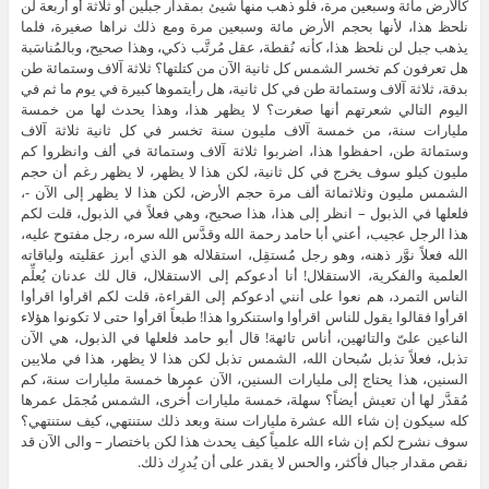
كالأرض مائة وسبعين مرة، فلو ذهب منها شيئ بمقدار جبلين أو ثلاثة أو أربعة لن
نلحظ هذا، لأنها بحجم الأرض مائة وسبعين مرة ومع ذلك نراها صغيرة، فلما
يذهب جبل لن نلحظ هذا، كأنه نُقطة، عقل مُرتَّب ذكي، وهذا صحيح، وبالمُناسَبة
هل تعرفون كم تخسر الشمس كل ثانية الآن من كتلتها؟ ثلاثة آلاف وستمائة طن
بدقة، ثلاثة آلاف وستمائة طن في كل ثانية، هل رأيتموها كبيرة في يوم ما ثم في
اليوم التالي شعرتهم أنها صغرت؟ لا يظهر هذا، وهذا يحدث لها من خمسة
مليارات سنة، من خمسة آلاف مليون سنة تخسر في كل ثانية ثلاثة آلاف
وستمائة طن، احفظوا هذا، اضربوا ثلاثة آلاف وستمائة في ألف وانظروا كم
مليون كيلو سوف يخرج في كل ثانية، لكن هذا لا يظهر، لا يظهر رغم أن حجم
الشمس مليون وثلاثمائة ألف مرة حجم الأرض، لكن هذا لا يظهر إلى الآن -،
فلعلها في الذبول – انظر إلى هذا، هذا صحيح، وهي فعلاً في الذبول، قلت لكم
هذا الرجل عجيب، أعني أبا حامد رحمة الله وقدَّس الله سره، رجل مفتوح عليه،
الله فعلاً نوَّر ذهنه، وهو رجل مُستقِل، استقلاله هو الذي أبرز عقليته ولياقاته
العلمية والفكرية، الاستقلال! أنا أدعوكم إلى الاستقلال، قال لك عدنان يُعلِّم
الناس التمرد، هم نعوا على أنني أدعوكم إلى القراءة، قلت لكم اقرأوا اقرأوا
اقرأوا فقالوا يقول للناس اقرأوا واستنكروا هذا! طبعاً اقرأوا حتى لا تكونوا هؤلاء
الناعين علىّ والتائهين، أناس تائهة! قال أبو حامد فلعلها في الذبول، هي الآن
تذبل، فعلاً تذبل سُبحان الله، الشمس تذبل لكن هذا لا يظهر، هذا في ملايين
السنين، هذا يحتاج إلى مليارات السنين، الآن عمرها خمسة مليارات سنة، كم
مُقدَّر لها أن تعيش أيضاً؟ سهلة، خمسة مليارات أُخرى، الشمس مُجمَل عمرها
كله سيكون إن شاء الله عشرة مليارات سنة وبعد ذلك ستنتهي، كيف ستنتهي؟
سوف نشرح لكم إن شاء الله علمياً كيف يحدث هذا لكن باختصار – والى الآن قد
نقص مقدار جبال فأكثر، والحس لا يقدر على أن يُدرِك ذلك.