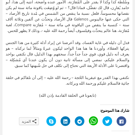
وسُلطة كذا وكذا لا يقدر على المُقارَنة، الأمور عنده واضحة، انتبه إلى هذا، أبو
حامد يُقارِن، قال لك تفضَّل، فماذا قال؟ – ثم لو وُضِعَت ياقوتة مائة سنة لم يكن
نقصانها محسوساً، فلعل نسبة ما ينقص من الشمس في مُدة تاريخ الأرصاد –
التي حكى عنها جالينوس Galenos قال الأرصاد وتحدَّث عن ألفين وثلاثة آلاف
سنة – كنسبة ما ينقص من الياقوتة في مائة سنة – مُقارَنة Compare، لعبة
مُقارَنة، هنا عالم يتحدَّث وفيلسوف أيضاً رحمة الله عليه -، وذلك لا يظهر للحس.
فدل أن دليله في غاية الفساد، وقد أعرضنا عن إيراد أدلة كثيرة من هذا الجنس
يتركها العقلاء، وأوردنا ها هنا هذا الواحد ليكون عبرةً ومثالاً لما تركناه – هو
يعرف أنه دليل قوي، قوي جداً جداً جداً، سحقهم بهذا الدليل، قال نكتفي بواحد
والسلام عليكم، نمضي إلى مسألة ثانية دون أن يكون عندنا أي مُشكِلة –
واقتصرنا على الأدلة الأربعة التي تحتاج إلى تكلف في حل شُبهتها كما سبق.
نكتفي بهذا القدر مع عبقرينا الحُجة – رحمة الله عليه – إلى أن نلقاكم في حلقة
جائية فالسلام عليكم ورحمة الله وبركاته.
(تابعونا في الحلقة القادمة بإذن الله)
شارك هذا الموضوع:
ا
ا
C
ا
ا
ا
المزيد
ن
ض
l
ن
ض
ن
ق
غ
i
ق
غ
ق
ر
ط
c
ر
ط
ر
ل
ل
k
ل
ل
ل