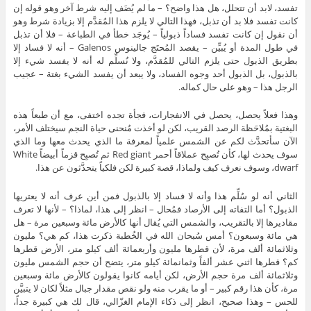
تفسد، لابد أن تتحلل، هل هذا واضح؟ – ما لم يُضَف إليه شرط آخر وهو قوله إن
كانت تفسد فلا بد أن تذبل، فهذا التالي لا يلزم هذا المُقدَّم إلا بزيادة شرط وهو
أن نقول إن كانت تفسد فساداً ذبولياً – يُوجَد خطأ في الطباعة – فلا أن تذبل
في طول المدة أو يُبيِّن – يقصد المُحتَج جالينوس Galenos – أنه لا فساد إلا
بطريق الذبول حتى يلزم التالي للمُقدَّم، ولا نُسلِّم له أنه لا يفسد شيء إلا
بالذبول، بل الذبول أحد وجوه الفساد، ولا يبعد أن يفسد الشيء بغتة – عجيب
الرجل هذا – وهو على حال كماله.
وهذا فعلاً يحصل، يحصل في الانفجارات، فجأة تجده اختفى، مع أن طبعاً هذه
البغتية بمُلاحَظة الرصد القريب، لكن لو أخذت مُنحنى حياة النجم سيختلف الأمر،
الآن سأتحدَّث لكم عن الشمس علمياً لمعرفة ما الذي يحدث معها وما الذي
سوف يحدث لها، كأن تُصبِح عملاقاً أحمر Red giant ثم تُصبِح قزماً أبيضاً White
dwarf، وسوف نعرف كيف ولماذا، قصة كبيرة لكن فلكياً يتحدَّثون عن هذا.
الثاني أنه لو سُلِّم هذا وأنه لا فساد إلا بالذبول فمن أين عرف أنه لا يعتريها
الذبول؟ أما التفاته إلى الأرصاد فمُحال – انظر إلى هذا، لماذا؟ – لأنها لا تعرف
مقاديرها إلا بالتقريب، والشمس التي يُقال أنها كالأرض مائة وسبعين مرة – هل
هي مائة وسبعون؟ أمس سُبحان الله في الخُطبة ذكرت هذا، كم هي؟ مليون
وثلاثمائة ألف مرة، لأن قطرها مليون وأربعمائة ألف كيلو متر، الأرض قطرها
كم؟ قطرها اثني عشر ألفاً وثمانمائة كيلو متر، يتضح أن حجم الشمس مليون
وثلاثمائة ألف مرة حجم الأرض، لكن أيامه كانوا يقولون كالأرض مائة وسبعين
مرة، كأن هذا رقم كبير – أو ما يقرب منه ولو نقص مقدار جبال مثلاً لكان لا يتبيَّن
للحس – وهذا صحيح، انظر إلى ذكاء الإمام الغزّالي، قال لك هي كبيرة جداً،