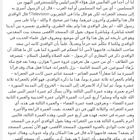
لنا أن أحداً في العالمين قبل هؤلاء الإسرائيليين والمُستشرِقين اليهود من
المسلمين – أي من أمة المسلمين أو أمة العرب – قال إن الرسول أُسريَ به
إلى مسجد الجعرانة، لكن هو قال ماذا في التلفزيون Television؟ قال الواقدي
قال هذا والطبري وآخرون غيرهما، وهذا غير صحيح، لا والله – وأنا على منبر
رسول الله – لم يقل الواقدي هذا ولم يقله الطبري، والطبري تفسيره بين أيدينا
افتحه مُباشَرةً، ومُباشَرةً سوف يقول لك المسجد الأقصى مسجد بيت المقدس،
وهو في تاريخه لم يقل هذا ولا في أي موضع، ومعروف قول علماء الحديث في
الواقدي ولكننا لا نتكلَّم عنه جرحاً وتعديلاً، علماً بأن الواقدي كاتبه ابن سعد
صاحب الطبقات، فانتبهوا لأنني أنا أضعكم في الصورة كما هى، كل ما هنالك أن
الواقدي ذكر في المغازي أن الرسول – عليه الصلاة وأفضل السلام – مُنصرَفه
من الطائف – أي من حنين، هل تعرفون غزوة حنين؟ هوازن، وهذا بعد فتح مكة
بزُهاء أسبوعين، في السنة الثامنة – نزل بالجعرانة، فماذا فعل هناك وقد قرأنا
السيرة مذ كنا صغاراً؟ قسم الغنائم – قسمة غنائم حنين كانت في الجعرانة –
وأقام بالجعرانة ثلاثة عشرة يوماً، هذا ما ذكره الواقدي، فهو أقام بالجعرانة ثلاثة
عشرة يوماً، ثم لما أراد الانصراف إلى المدينة – الخروج إلى المدينة المنورة –
أحرم بعمرة، وهذه عمرة النبي الثالثة، والآن نسأل كم عمرة اعتمر النبي صلى
الله عليه وآله وسلم؟ أربع عُمرات، العمرة الأولى عمرة الحديبية والعمرة الثانية
عمرة القضاء – وتعرفون قصة عمرة القضاء – والعمرة الثالثة هى هذه، أي
عمرة الجعرانة، والثلاثة كلهن في ذي القعدة، بقيت العمرة الرابعة والأخيرة
وهى عمرته في حجته، فهذه هى أربع عمر للنبي، وهذه العمرة الثالثة، فالنبي
أحرم بالعمرة الثالثة هذه من الجعرانة، وهنا يقول الواقدي أحرم من المسجد
الذي تحت الوادي بالعدوة القصوى، المسجد الأقصى، فهو الآن يُسمى المسجد
أم يصفه؟ يصفه، فانتبهوا لأنه قال في هذا المكان وادٍ وله عدوتان، وهناك عدوة
أبعد عن مكة، فالوصف بأي اعتبار؟ هو يقول أدنى وأقصى، أي مسجد أقصى