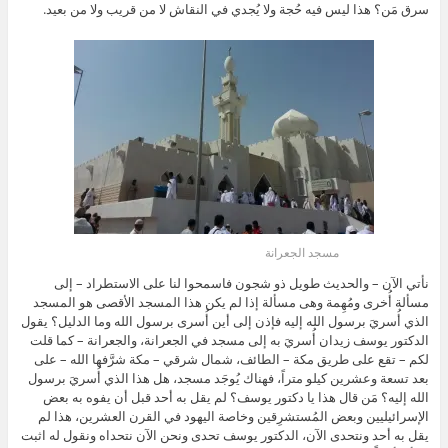
سرق مَن؟ هذا ليس فيه حُجة ولا يُجدي في النقاش لا من قريب ولا من بعيد.
مسجد الجعرانة
نأتي الآن – والحديث طويل ذو شجون فاسمحوا لنا على الاستطراد – إلى
مسألة أُخرى ومُهِمة وهى مسألة إذا لم يكن هذا المسجد الأقصى هو المسجد
الذي أُسريَ برسول الله إليه فإذن إلى أين أُسرى برسول الله وما الدليل؟ يقول
الدكتور يوسف زيدان أُسريَ به إلى مسجد في الجعرانة، والجعرانة – كما قلت
لكم – تقع على طريق مكة – الطائف، شمال شرقي – مكة شرَّفها الله – على
بعد تسعة وعشرين كيلو متراً، فهناك يُوجَد مسجد، هل هذا الذي أُسريَ برسول
الله إليه؟ مَن قال هذا يا دكتور يوسف؟ لم يقل به أحد قبل أن يفوه به بعض
الإسرائيليين وبعض المُستشرِقين وخاصة اليهود في القرن العشرين، هذا لم
يقل به أحد ونتحدى الآن، الدكتور يوسف تحدى ونحن الآن نتحداه ونقول له اثبت