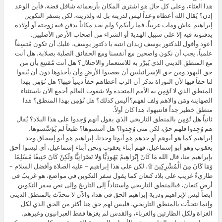
هذا الغثاء، وعلى كل حال هو اشترى المكان بأربعمائة شاقل فضة، فأين الوعد
إذن؟ يُقال الله أعطاه وعداً ليس لذريته بل له ولذريته، لكن بسفر التكوين
إبراهيم عاش ومات غريباً، فما رأيكم؟ ولم يجد مكاناً يدفن فيه زوجته أو أولاده
يدفنونه فيه إلا على سبيل الهدية أو الشراء من أصحاب الأرض الأصليين.
أعود وأقول للدكتور يوسف زيدان انتبه يا دكتور يوسف، عليك أن تكون مُتسِقاً
علمياً، يجب أن نكون واضحين مع أنفسنا ومع الحقائق الصلبة بصلابة، هل أنت
مع المنطق الديني الذي يُبرَّر به للاستعمار والاحتلال؟ هل أنت مُقتنِع بأن من
حق اليهود ومن حق الإسرائيليين أن يغصبوا الأرض وأن يأخذوها دون أن يُبقوا
لنا حقاً فيها لأن التوراة تذكر أن الرب أعطاهم حقاً دينياً فيها؟ هل تُؤمِن بهذا
المنطق الذي لا تُؤمِن به الأمم المتحدة ولا شعوب العالم أجمع الآن باستثناء
الصهاينة ومَن والاهم ولف لفهم؟أليس كذلك؟ هل تُؤمِن بهذا المنطق؟ هذا
منطق خطير جداً فانتبهوا، هذا كان أولاً.
ثانياً هل تُؤمِن بالمنطق التاريخي الذي يقول أنهم وُجِدوا على هذا البلاد؟ يُقال
هم وُجِدوا فلهم حق، لكن متى وُجِدوا؟ هل أسسوها؟ طبعاً لم يُؤسِّسوها،
إبراهيم كما هو أبوهم أو جدهم هو أبونا وجدنا، إبراهيم هو أبو إسحاق وجد
يعقوب وهو أبو إسماعيل، فهم أبناء يعقوب ونحن أبناء إسماعيل، أي ليسوا أحق
بإبراهيم منا، قال الله مَا كَانَ إِبْرَاهِيمُ يَهُودِيًّا وَلا نَصْرَانِيًّا وَلَكِنْ كَانَ حَنِيفًا مُسْلِمًا
وَمَا كَانَ مِنَ الْمُشْرِكِينَ ۩، لكن على هذا إبراهيم – عليه الصلاة وأفضل السلام –
طاريءٌ غريب على بلاد كنعان كما يقول سفر التكوين في مواضع، هو غريبٌ في
أرض كنعان، فبالمنطق التاريخي واستناداً إلى التاريخ وإلى نص سفر التكوين
أيضاً ليس لإبراهيم وذرية إبراهيم الحق في هذا، والآن لا نتحدَّث بالمنطق الديني
وإنما نتحدَّث بالمنطق التاريخي، فليس لهم حق هنا أكثر من الحق الذي لكل
الغزاة ولكل الطارئين والغرباء، والقدس لم يغزها فقط العبرانيون وغيرهم.