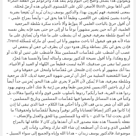
ويقولون هذا بشكل واضح إلى اليوم ولم يُنقَد هذا، واتركوكم من الفعلة النكراء
التي أتاها بوش Bush الأصغر، لكن على المُستوى الدولي هذه أرضٌ مُحتَلة،
بمعنى مُغتصَبة، فهم يُقرِون بهذا، والدكتور يوسف زيدان يُريد أن يُقنِعنا بضربة
واحدة بشيئ مُختلِف عن الأقصى، وطبعاً أنا هنا يحق لي – وأيضاً بمزاج علمي –
أن أقول حريٌ بالباحث العلمي ألا يتورَّط وألا تأخذه سكرة سُلطة المرجعية
العلمية، أي أنه حين يصير مشهوراً نوعاً ما أو إلى حدٍ حتى بعيد فإنه يظن نفسه
أنه أصبح سُلطة معرفية، فيجوز له أن يشطب على ما شاء وأن يُصادِق على ما
شاء لأنه هو هو، فيقول أنا باحث مشهور وأنا لي إسم، أي ماركة مُسجَّلة Trend،
فإذن يحق لي بكل بساطة وبكل هدوء دون أن يطرف لي جفن أو ينتفض لي
عصب أن أشطب على مُقدَّسات المسلمين مثلاً، فأشطب على ثنتين أو ثلاث أو
أربع وهكذا، وأنا أقول نصيحة للدكتور يوسف وأمثاله أيضاً ولأنفسنا هذا مُجرَّد
تدمير لما تبقى من صدقيتك، الأمة ليست قطيعاً من البُلهاء أو العبيد أو الأغبياء،
بما أنك مشهور أو باحث إذن فلنتخل عن مُقدَّساتنا ولنتخل عن حقوقنا وعن
أرضنا المُغتصَبة السليبة من أجل أن نُرضي شهوة المرجعية لديك، لأنك مرجعية
وسُلطة معرفية، هذا لا يُمكِن لأن الأمر لا يجري على هذا النحو، يُحزِنني جداً أيضاً
أن أرى باحثين أكاديميين مُحترَمين طبعاً وهم من رُتبة بلا شك أعلى ومنهم يهود
ردوا هذه الفرية، فما رأيكم؟ ردوها بأسلوب علمي قوي وأدلة وكتبوا مقالات بل
وكتباً في هذه المسائل وأنصفوا فيها مُقدَّسات المسلمين وتاريخ المسلمين –
علم الله أن شعر بدني قف الآن وأنا أحكي هذا الكلام – فما الذي تبقى لنا إذن
إذا كانوا هم أكثر إنصافاً لقضايانا وأكثر توقيراً وتبجيلاً لمُقدَّساتنا ولحقوقنا؟ ما
الذي يحدث لنا؟ ما الذي – يا لله ويا للمسلمين ويا للحق والعدل والإنصاف –
نفعله بأنفسنا؟ هذه نفثة مصدور لابد أن أنفذها وإن كان لا علاقة لها بالمزاج
العلمي الذي وعدتُ أن أصطنعه إن شاء الله تبارك وتعالى، ولنأت إلى
موضوعنا، فالدكتور يوسف زيدان – هدانا الله وإياه والجميع إلى سواء السبيل –