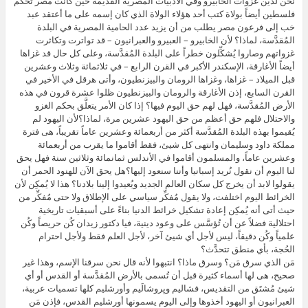
نحن لدين غزوات الخابيرو وفي الأدبيات المصرية القديمة حين كانت مصر تحكم
فلسطين أيضاً بولاة كتب أحد هؤلاء الولاة الذي كان إسمه على ما أعتقد عبد
خب إلى فرعون مصر يطلب من أن يزيد عدد الحامية المصرية في البلدة
المُقدَّسة، لماذا؟ لأن الخابيرو – العبيرو والعبرانيون – قد تواترت وتكاثرت
غزواتهم وصاروا يُشكِّلون خطراً على البلدة المُقدَّسة، وعلى كل حال قد غزاها
أيضاً الأغارقة، الإسكندر الأكبر في القرن الرابع – في ثلاثمائة وثلاث وعشرين
قبل الميلاد – غزاها، وغزاها الرومان والبيزنطيون، وأتى هرقل في الأخير في
القرن السابع، إذن الأغارقة والرومان والبيزنطيون ظلوا عشرة قرون في هذه
الأرض المُقدَّسة، فهل لهم حق اليوم فيها؟ إذا كان الأمر يتعلَّق بحكم الغزو
والاحتلال فلهم حق أعظم من حق اليهود عشرين مرة، لماذا؟لأن اليهود لم
يُقيموا بهذه البلدة المُقدَّسة أكثر من أربعمائة وعشرين عاماً تقريباً، هى فترة
مملكة داود وسليمان وانتهى كل شيئ، فقط أقاموا ما يقرب من أربعمائة
وعشرين عاماً، والمسلمون أقاموا في الأندلس ثمانمائة وثلاثين سنة فهل يحق
لنا اليوم أن نقول نُريد إسبانيا وأننا سنعود إليها؟هل يحق الآن للهنود الحمر أن
يقولوا لابد أن يخرج كل سكان العالم الجديد ويُعيدوا إلينا بلادنا؟ هذا لا يُمكِن لأن
الخرائط اليوم اختلفت، ولا يقول مُفكِّر سياسي على الإطلاق ولا حتى مُفكِّر من
حيث أتى أنه يُمكِن إعادة تشكيل خرائط الدنيا بناءً على أسبقيات تاريخية
احتلالية فضلاً عن أن تُؤسَّس على وعود دينية، فيا دكتور زيدان كُن حريصاً وكُن
علمياً وكُن دقيقاً، ليس لأجل أي شيئ آخر، لأجل العلم فقط ولأجل احترام
الحُجة، بأي منطق تتحدَّث؟
مَن الذي سرق مَن؟ وسرق ماذا؟ انتبهوا لأنه قال نحن سرقنا الإسم، وهذا غير
صحيح، هى لها أسماء كثيرة قبل أن تُسمى بالأرض المُقدَّسة أو القدس أو أي
شيئ مُشتَق من التقديس، فشاليم ويِروشالَيم وأورشليم كلها تسميات عربية،
العبرانيون أو اليهود أخذوها وإلى اليوم يسمونها أورشليم القدس، فإذن مَن