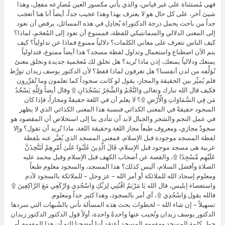
فهى مُستثناة على غير قياس، والذي يأتي مكسور العين مُضارِعه مفعِل، وهذا
شيئ آخر، على كل حال هو لا يعترف بهذا وهذا عجيب جداً، أيضاً أنا هنا أتعجب
جداً من باحث يحمل درجة الدكتوراة يُجادِل في هذه المسائل، يرفض أن نعود
إلى المعنى الدلالي والسمانتيكي للفظة، فممنوع أن تعود إلى المُعجَم، لماذا؟
كيف الناس تتعرف على معاني الكلمات؟ دلالياً ممنوع فماذا عن تداولياً؟ كيف
يتم الآن اصطناع واستعمال وتداول لفظة مسجد؟ هذا أيضاً ممنوع، فتداولياً
يمنعك ودلالياً يمنعك، إذن ماذا تُريد؟ هل نخلق لك مُعجَمية جديدة ونخلق معنىً
نُؤلِّفه من لدن أنفسنا؟ هل تعرفون لماذا فقط؟ لأن الدكتور يوسف زيدان تورَّط
فلم يُميِّز بين الحقيقة والمجاز، يقول لو كانت سجوداً كما تعلمون وما تٌقرِّرون
فكيف قال الله تبارك وتعالى وَالنَّجْمُ وَالشَّجَرُ يَسْجُدَانِ ۩ وقال أيضاً وَلِلَّهِ يَسْجُدُ
مَن فِي السَّمَاوَاتِ وَالْأَرْضِ ۩؟ لا يعلم أن في اللغة حقيقةً ومجازاً، فإذا كان
السجود حقيقةً في المعنى الكذائي فنسبة هذا المعنى الكذائي الذي لا يظهر
في عمل النجم والشجر والجبال لابد أن تتأدى بنا إلى استخلاص أن المقصود هو
سجودٌ مجازي، ومعروف طبعاً مجاز اللغة وحقيقة اللغة، ماذا تُريد أن تقول؟ وإلا
لفظة المسجد موجودة قبل الإسلام، فمعنى المسجد الذي يُعبَّر عنه بلفظة
عربية هى مسجد موجود قبل الإسلام، قَالَ الَّذِينَ غَلَبُوا عَلَىٰ أَمْرِهِمْ لَنَتَّخِذَنَّ
عَلَيْهِم مَّسْجِدًا ۩، والقصة عن أصحاب الكهف قبل الإسلام وقبل محمد عليه
الصلاة وأفضل السلام، أليس كذلك؟ هذا المسجد، والسجود معلوم طبعاً
ومعلوم إسجاد الله للملائكة أو أمر الله – عز وجل – للملائكة بالسجود لآدم
واستعصاء إبليس، قال الله يَا مَرْيَمُ اقْنُتِي لِرَبِّكِ وَاسْجُدِي وَارْكَعِي مَعَ الرَّاكِعِينَ ۩
فالله يقول وَاسْجُدِي ۩، أي أمر بالسجود، وهذا كثير جداً ومعلوم.
تسهيلاً – إن شاء الله – لخطوات بحث هذه المسألة نأتي بالشُبهات التي سردها
الدكتور يوسف زيدان ونُجيب عنها واحدةً واحدة، أولاً قول الدكتور الدكتور زيدان
حول كلمة المسجد ومفهوم المسجد أعتقد أننا أوضحنا للتو أن هذا المفهوم أو