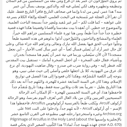
ثم يروي المُؤرِّخون أن عمر بعد أن فرغ ومَن معه من المسلمين من قم المكان
وتنظيفه وتطهيره وقف لكي يُصلي فيه لله، والدكتور يوسف يسأل أين عمر
منه؟ هذا عمر، ليس من لدنا وإنما في صحائف التاريخ فاقرأ التاريخ فقط، عليك
أن تقرأ لأن العجلة غير مُستحَبة في البحث العلمي، العجلة وإلقاء الكلام بسرعة
على عواهنه – كما قلت لكم – أمر غير مُفيد ومُضِر جداً بسمعة الباحث العلمية،
والموضوع جد خطير، أن تُفقِدنا بيت مقدسنا وأقصانا وقضيتنا هكذا فهذه قضية
خطيرة جداً جداً جداً طبعاً، ومن هنا ثورة علماء المسلمين جزاهم الله خيراً،
العلماء والمشائخ والباحثون والمُؤرِّخون أدلوا بدلوهم في هذه القضية طبعاً
وجلَّوا جوانب الحق فيها بفضل الله تبارك وتعالى وجزاهم الله جزاء شاكر، وعلى
كل حال عمر أراد أن يُصلي فسأل كعباً – أي عمر سأل كعب الأحبار – أين نجعل
مسجدنا؟ لأن الآن سيُصلي، وربما في نية عمر أن يُقيم هنا مسجداً بجدران
وبأشياء، فقال خلف الصخرة – أي اجعل الصخرة أمامك – تستقبل بيت المقدس
كله، فنظر إليه – وفي رواية ضرب في صدره – وقال ضاهيت اليهودية، أي نزع
لك عرق من اليهودية، كلا بل اجعلها خلفي وأُصلي إلى حيث صلى نبيي، وهو
يتوجه إلى الكعبة المُشرَّفة، وهكذا كان فعودوا إلى هذا الفصل في تواريخ
الإسلام، وهذا كان في السنة السابعة عشرة للهجرة، والمُهِم جداً أنه بعد ذلك
هذا التاريخ بقليل – تقريباً بعد ثلاث وثلاثين سنة فقط، وهذا تاريخ مُتقدِّم جداً
فاحفظوا هذا، أي في السنة الخمسين للهجرة – أمَّ المكان أحد الرحالة
المسيحيين الغربيين وكان من بلاد الغال التي تُعرَف اليوم بفرنسا، وهو الرحالة
أركولف Arculf، ويُكتَب طبعاً بالفرنسية أركولوفوس Arculfus، فاحفظوا هذا
الإسم – أي أركولف Arculf – لأنه مُهِم جداً، وادخلوا على النت Net على
Archive.org وغيره واستخرجوا رحلته فهى مطبوعة في القرن التاسع عشر
بالإنجليزية وإسمها Pilgrimage of Arculfus in the Holy Land (about the
year A.D. 670)، فهذه مُهِمة جداً، لماذا؟ هذا الكُتيب الصغير الذي يحكي قصة