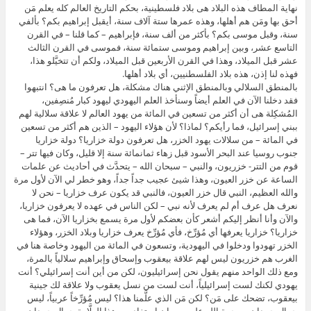
نهاية المطاف هذه البلاد هى بلاد فلسطينية، بحكم التاريخ العالم كله يعلم مَن
أحق بها ومَن هم أهلها، وهذه عمرها ستة آلاف سنة، أيقبل إبراهيم بكم؟ بألفي
سنة، وقبل موسى بكم؟ بأكثر من ألف سنة، فإبراهيم – كما قلنا – في القرن
التاسع عشر، وبين إبراهيم وموسى ستمائة سنة، فموسى في القرن الثالث
عشر قبل الميلاد، وهذا في القرن الأربعين قبل الميلاد، ولكم أن تتخيَّلو هذا،
فهذه لنا إذن، هذه بلاد الفلسطنيين، أي بلاد أهلها.
بالمنطق السلالي وبالمنطق الإثني هناك مشكلة، هل تعرفون ما هى؟ انتبهوا
فقد دخلنا الآن في العلم أيضاً وسنأخذ العلم اليهودي ليهود كبار مُنصِفين،
المُشكِلة هى أن أكثر من تسعين في المائة من يهود العالم لا علاقة سلالية لهم
ببني إسرائيل، فما رأيكم؟ لماذا؟ لأن هؤلاء اليهود – الذين هم أكثر من تسعين
في المائة – من سلالات يهود الخزر، هل تعرفون دولة خزاريا؟ دولة خزاريا
جنوب روسيا عند البحر الأسود قبل زهاء ثمانمائة سنة إلا قليل، وكان فيها تتر –
قوم من التتر- خزريون، والنبي – سبحان الله – يتحدَّث في أحاديث عن علمات
الساعة عن خزر العيون، وهذا شيئ عجيب جداً جداً، وهو خطر لي الآن لأول مرة
والله العظيم، النبي قال خزر العيون، فالنبي قد يكون عرف خزاريا – نحن لا
نعرف هل عرف أم لم يعرف لأنه نبي – لكن الناس في عهده لا يعرفون خزاريا،
والآن وأنا أنظر إليكم أشعر كأن بعضكم لأول مرة يسمع بخزاريا الآن، فما هى
خزاريا؟ خزاريا يعرفها أي مُؤرِّخ، فأي مُؤرِّخ يعرف خزاريا وبلاد الخزر، وهؤلاء
الخزر تهودوا ودخلوا في اليهودية، وتسعون في المائة من اليهود وخاصة هنا في
الغرب هم خزريون ليس لهم علاقة بيعقوب وإسحاق وإبراهيم سلالياً بالمرة،
ومع ذلك الواحد منهم يقول نحن إسرائيليون، لكن من أين أنت إسرائيلي؟ أنت
يهودي لكنك لست إسرائيلياً، أنت لست من نسل يعقوب ولا علاقة لك جينية
بيعقوب، تضحك على مَن؟ لكن مَن الذي علَّمنا هذا؟ ليس مُؤرِّخاً عربياً، ليس