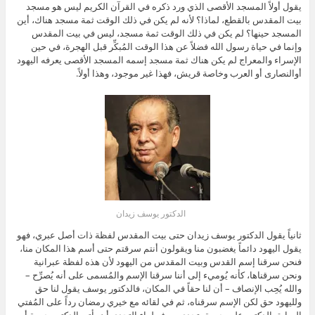
يقول أولاً المسجد الأقصى الذي ورد ذكره في القرآن الكريم ليس هو مسجد
بيت المقدس بالقطع، لماذا؟ لأنه لم يكن في ذلك الوقت ثمة مسجد هناك، أين
المسجد حينها؟ لم يكن في ذلك الوقت ثمة مسجد، ليس في بيت المقدس
وإنما في حياة رسول الله فضلاً عن هذا الوقت المُبكِّر قبل الهجرة، في حين
الإسراء والمعراج لم يكن هناك ثمة مسجد إسمه المسجد الأقصى يعرفه اليهود
أوالنصارى أو العرب وخاصة قريش، فهذا غير موجود، وهذا أولاً.
الدكتور يوسف زيدان
ثانياً يقول الدكتور يوسف زيدان حتى بيت المقدس لفظة ذات أصل عبري، فهو
يقول اليهود دائماً يغضبون منا ويقولون أنتم سرقتم حتى أسم هذا المكان منا،
فنحن سرقنا إسم القدس وبيت المقدس من اليهود لأن هذه لفظة عبرانية
ونحن سرقناها، كأنه يُوميء إلى أننا سرقنا الإسم والمُسمى على أنه يُصرِّح –
والله يُحِب الإنصاف – أن لنا حقاً في المكان، فالدكتور يوسف يقول لنا حق
ولليهود حق لكن الإسم سرقناه، ثم في لقائه مع خيري رمضان رداً على المُفتي
السابق الدكتور علي جمعة يتحدى ويرفع لواء التحدي أن يأتي الدكتور جمعة أو