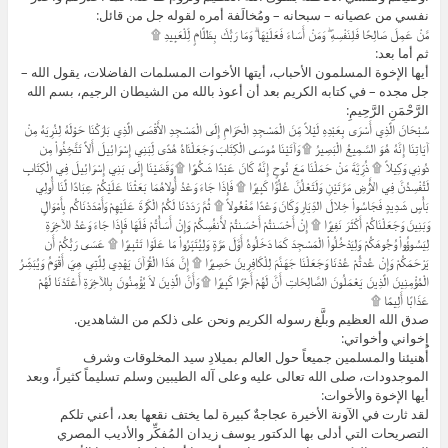
نفسي من عصيانه – سبحانه – ومُخالَفة أمره لقوله جل من قائل:
مَّنْ عَمِلَ صَالِحًا فَلِنَفْسِهِ ۖ وَمَنْ أَسَاءَ فَعَلَيْهَا ۗ وَمَا رَبُّكَ بِظَلَّامٍ لِّلْعَبِيدِ ۩
ثم أما بعد:
أيها الإخوة المسلمون الأحباب، أيتها الأخوات المسلمات الفاضلات، يقول الله –
جل مجده – في كتابه الكريم بعد أن أعوذ بالله من الشيطان الرجيم، بسم الله
الرَّحْمَنِ الرَّحِيمِ:
سُبْحَانَ الَّذِي أَسْرَى بِعَبْدِهِ لَيْلاً مِّنَ الْمَسْجِدِ الْحَرَامِ إِلَى الْمَسْجِدِ الأَقْصَى الَّذِي بَارَكْنَا حَوْلَهُ لِنُرِيَهُ مِنْ
آيَاتِنَا إِنَّهُ هُوَ السَّمِيعُ الْبَصِيرُ ۩ وَآتَيْنَا مُوسَى الْكِتَابَ وَجَعَلْنَاهُ هُدًى لِّبَنِي إِسْرَائِيلَ أَلاَّ تَتَّخِذُواْ مِن
دُونِي وَكِيلاً ۩ ذُرِّيَّةَ مَنْ حَمَلْنَا مَعَ نُوحٍ إِنَّهُ كَانَ عَبْدًا شَكُورًا ۩ وَقَضَيْنَا إِلَى بَنِي إِسْرَائِيلَ فِي الْكِتَابِ
لَتُفْسِدُنَّ فِي الأَرْضِ مَرَّتَيْنِ وَلَتَعْلُنَّ عُلُوًّا كَبِيرًا ۩ فَإِذَا جَاءَ وَعْدُ أُولاهُمَا بَعَثْنَا عَلَيْكُمْ عِبَادًا لَّنَا أُولِي
بَأْسٍ شَدِيدٍ فَجَاسُواْ خِلالَ الدِّيَارِ وَكَانَ وَعْدًا مَّفْعُولاً ۩ ثُمَّ رَدَدْنَا لَكُمُ الْكَرَّةَ عَلَيْهِمْ وَأَمْدَدْنَاكُم بِأَمْوَالٍ
وَبَنِينَ وَجَعَلْنَاكُمْ أَكْثَرَ نَفِيرًا ۩ إِنْ أَحْسَنتُمْ أَحْسَنتُمْ لأَنفُسِكُمْ وَإِنْ أَسَأْتُمْ فَلَهَا فَإِذَا جَاءَ وَعْدُ الآخِرَةِ
لِيَسُوؤُواْ وُجُوهَكُمْ وَلِيَدْخُلُواْ الْمَسْجِدَ كَمَا دَخَلُوهُ أَوَّلَ مَرَّةٍ وَلِيُتَبِّرُواْ مَا عَلَوْا تَتْبِيرًا ۩ عَسَى رَبُّكُمْ أَن
يَرْحَمَكُمْ وَإِنْ عُدتُّمْ عُدْنَا وَجَعَلْنَا جَهَنَّمَ لِلْكَافِرِينَ حَصِيرًا ۩ إِنَّ هَذَا الْقُرْآنَ يَهْدِي لِلَّتِي هِيَ أَقْوَمُ وَيُبَشِّرُ
الْمُؤْمِنِينَ الَّذِينَ يَعْمَلُونَ الصَّالِحَاتِ أَنَّ لَهُمْ أَجْرًا كَبِيرًا ۩ وَأَنَّ الَّذِينَ لاَ يُؤْمِنُونَ بِالآخِرَةِ أَعْتَدْنَا لَهُمْ
عَذَابًا أَلِيمًا ۩
صدق الله العظيم وبلَّغ رسوله الكريم ونحن على ذلكم من الشاهدين.
إخواني وأخواتي:
أُهنيئنا والمسلمين جميعاً حول العالم بميلادِ سيد المخلوقات وشرف
الموجدودات، صلى الله تعالى عليه وعلى آله الطيبين وسلم تسليماً كثيراً، وبعد
أيها الإخوة والأخوات:
لقد ثارت في الآونة الأخيرة عجاجةٌ كبيرة لما يختف نقعها بعد، أعني تلكم
التصريحات التي أدلى بها الدكتور يوسف زيدان المُفكِّر والأديب المصري