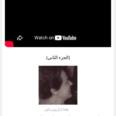
(الجزء الثاني)
هافا لازاروس يافي