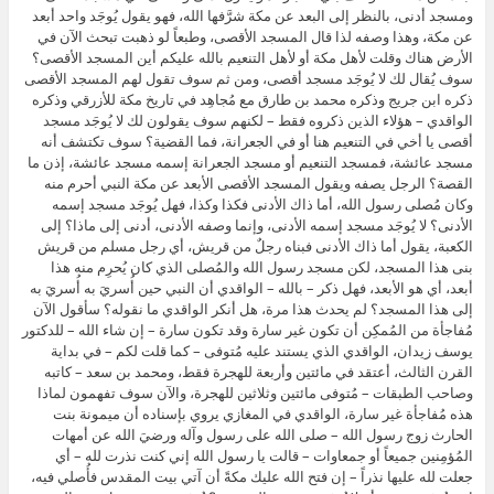
ومسجد أدنى، بالنظر إلى البعد عن مكة شرَّفها الله، فهو يقول يُوجَد واحد أبعد
عن مكة، وهذا وصفه لذا قال المسجد الأقصى، وطبعاً لو ذهبت تبحث الآن في
الأرض هناك وقلت لأهل مكة أو لأهل التنعيم بالله عليكم أين المسجد الأقصى؟
سوف يُقال لك لا يُوجَد مسجد أقصى، ومن ثم سوف تقول لهم المسجد الأقصى
ذكره ابن جريج وذكره محمد بن طارق مع مُجاهِد في تاريخ مكة للأزرقي وذكره
الواقدي – هؤلاء الذين ذكروه فقط – لكنهم سوف يقولون لك لا يُوجَد مسجد
أقصى يا أخي في التنعيم هنا أو في الجعرانة، فما القضية؟ سوف تكتشف أنه
مسجد عائشة، فمسجد التنعيم أو مسجد الجعرانة إسمه مسجد عائشة، إذن ما
القصة؟ الرجل يصفه ويقول المسجد الأقصى الأبعد عن مكة النبي أحرم منه
وكان مُصلى رسول الله، أما ذاك الأدنى فكذا وكذا، فهل يُوجَد مسجد إسمه
الأدنى؟ لا يُوجَد مسجد إسمه الأدنى، وإنما وصفه الأدنى، أدنى إلى ماذا؟ إلى
الكعبة، يقول أما ذاك الأدنى فبناه رجلٌ من قريش، أي رجل مسلم من قريش
بنى هذا المسجد، لكن مسجد رسول الله والمُصلى الذي كان يُحرِم منه هذا
أبعد، أي هو الأبعد، فهل ذكر – بالله – الواقدي أن النبي حين أُسريَ به أُسريَ به
إلى هذا المسجد؟ لم يحدث هذا مرة، هل أنكر الواقدي ما نقوله؟ سأقول الآن
مُفاجأة من المُمكِن أن تكون غير سارة وقد تكون سارة – إن شاء الله – للدكتور
يوسف زيدان، الواقدي الذي يستند عليه مُتوفى – كما قلت لكم – في بداية
القرن الثالث، أعتقد في مائتين وأربعة للهجرة فقط، ومحمد بن سعد – كاتبه
وصاحب الطبقات – مُتوفى مائتين وثلاثين للهجرة، والآن سوف تفهمون لماذا
هذه مُفاجأة غير سارة، الواقدي في المغازي يروي بإسناده أن ميمونة بنت
الحارث زوج رسول الله – صلى الله على رسول وآله ورضيَ الله عن أمهات
المُؤمِنين جميعاً أو جمعاوات – قالت يا رسول الله إني كنت نذرت لله – أي
جعلت لله عليها نذراً – إن فتح الله عليك مكةً أن آتي بيت المقدس فأُصلي فيه،