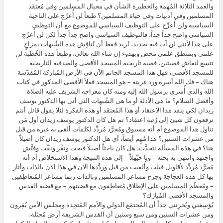
والعمد الثلاثة المُهِمة والخطيرة الشأن في مخيال المسلمين وفي مُعتقَد
المسلمين وفي أدبيات وفي حياة المسلمين؟ طبعاً لن أُعرِّج على الناحية
السياسية ولن أُعرِّج على التوظيف السياسي للموضوع مع أن التوظيف
السياسي واضح جداً جداً، فالتوظيف السياسي واضح جداً جداً لكن لن أُعرِّج
على هذا لأنني لن آت فيه بجديد، نُريد فقط أن نُناقِش هذه الشُبهات بمزاجٍ
علمي وبمنطق علمي محض وبهدوء إن شاء الله تعالى، وطبعاً هذه الخُطبة لن
تتسع لنقاش قضيتين، قضية تاريخية المسجد الأقصى والصدقية التاريخية
للمسجد الأقصى، فهل هذا المسجد الجاثم الآن في الأرض المُبارَكة المُقدَّسة
هناك – فك الله أسره ورد غربته – هو المسجد فعلاً الأقصى المذكور في كتاب
الله والذي أُسرى برسول الله إليه ومنه كان معراجه الشريف عليه الصلاة
وأفضل السلام؟ ما هى الأدلة أو ما هى الشُبهات التي أتى بها الدكتور يوسف
زيدان لكي ينقد هذا الاعتقاد أو هذا المُعتقَد أو هذه الفكرة لئلا يقول قائل أنتم
ترفعون كل شيئ إلى رُتبة اعتقاد؟ ثم هل كان الدكتور يوسف زيدان أول مَن
تناول هذا الموضوع أم أنه مسبوق ومُجرَّد مُردِّد لكلمات ألقى به غيره من قبل
من عشرات السنين؟ هذا مُهِم أيضاً، أي هل الدكتور يوسف زيدان كان أصيلاً
هنا؟ في هذه المسألة نتحدَّث، هل كان باحثاً أصيلاً فبحث ونقَّر ونقَّب وفتَّش
واجتهد وانتهى به بحثه – ويا حَيَّهَلاً – إلى هذه النتيجة وهذا الاستخلاص أم أنه
مُجرَّد مُردِّد لأقاويل قيلت وأُلقيت من قبل وردَّدها الآن في هذا الآن بالذات وأثار
بها كل هذه العجاجة وجرح مشاعر المسلمين وبالذات ربما مشاعر المُتعاطِفين
– ومُعظَم المسلمين على الإطلاق مُتعاطِفون مع قضيتهم – مع قضية القدس
والمسجد الأقصى المُبارَك؟
يُؤسِفني ويُحزِنني جداً أن المُجتمَع الدولي والأمم المُتحِدة ومجلس الأمن يُقِرون
ومن عشرات السنين ومن سبع وستين أن القدس الشريفة أرض مُحتَلة،