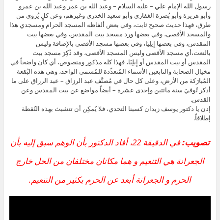
رسول الله الإمام علي – عليه السلام – وعبد الله بن عمر وعبد الله بن عمرو
وأبو هريرة وأبو بُصرة الغفاري وأبو سعيد الخدري وغيرهم، وعن كلٍ يُروى من
طرق، فهذا حديث صحيح ثابت، وفي بعض ألفاظه المسجد الحرام ومسجدي هذا
والمسجد الأقصى، وفي بعضها ورد مسجد بيت المقدس، وفي بعضها بيت
المقدس، وفي بعضها إِيلِيَا، وفي بعضها مسجد الأقصى بالإضافة وليس
بالنعت،أي مسجد الأقصى وليس المسجد الأقصى، وقد ذُكِرَ مسجد بيت
المقدس أو بيت المقدس أو إِيلِيَا، فهذا كله مذكور ومنصوص، أي كان واضحاً في
مخيال الصحابة والتابعين الأسماء المُتعدِّدة للمُسمى الواحد، وهى هذه البُقعة
المُبارَكة من الأرض، وعلى كل حال في مُصنَّف عبد الرزاق – عبد الرزاق على ما
أذكر تُوفيَ سنة مائتين وإحدى عشرة – أيضاً مواضع عن بيت المقدس وعن
القدس.
إذن يا دكتور يوسف زيدان كسبنا التحدي، فلا يُمكِن أن تتشبث بهذه النُقطة
إطلاقاً.
تصويب:
في الدقيقة 22، أفاد الدكتور بأن الوهم سبق إليه بأن
الجعرانة هي التنعيم و هما مكانان مختلفان من الحل خارج
الحرم و الجعرانة أبعد عن الحرم بكثير من التنعيم.