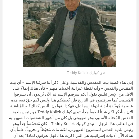
تدي كوليك Teddy Kollek
إذن هذه قضية بيت المقدس والقدسية، وعلى ذكر أننا سرقنا الإسم – أي بيت
المقدس والقدس – وأنه لفظة عبرانية أخذناها منهم – كأن هناك إيماءً على
الأقل من الإسرائيليين يقول أنكم سرقتم الإسم ثم الآن تُريدون أن تسرقوا
المُسمى كما سرقتموه في التاريخ فلن نُعطيكم هذا وليس لكم حقٌ فيه، هذه
عاصمة مُوحَّدة أبدية لدولة إسرائيل، فهكذا يقولون، أليس كذلك؟ وبالمُناسَبة
الآن سأذكر لكم شيئاً لطيفاً جداً، تيدي كوليك Teddy Kollek هو رئيس بلدية
القدس المُحتَلة الأسبق، وهو صهيوني بل كان من أشهر الشخصيات الصهيونية
في العالم، هذا الرجل – تيدي كوليك Teddy Kollek – كان مُتحمِّساً جداً وهو
رئيس بلدية القدس للمشروع الصهيوني، لكنه مات مُحبَطاً ومحزوناً، علماً بأن
هناك الآن أدبيات إسرائيلية هى التي ذكرت هذا، فهل تعرفون لماذا؟ بعد أن