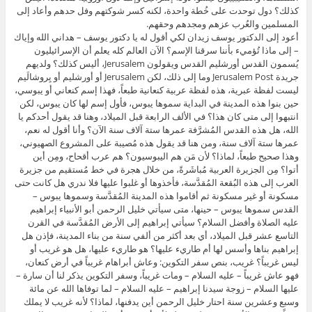
كذلك؟ دول توحدت على خُطة واحدة، لكنه كسر شوكتهم وفل حدهم وأعاد إلى
المسلمين والعُرب عزهم ومجدهم وحقهم.
أعود إلى الدكتور يوسف زيدان لكي أقول له يا دكتور يوسف – هداني الله وإياك
– إلى ماذا تُؤميء بأننا سرقنا الإسم؟ الآن العالم كله يعلم أن الإسرائيليون
يُسمون القدس أورشليم القدس ويقولون Jerusalem، أليس كذلك؟ ولديهم
جريدة Jerusalem Post وما إلى ذلك، لكن Jerusalem أو أورشليم أو يِروشالَيم
ليست لفظة عبرية، هذه لفظة عربية كنعانية طبعاً، فهذا إسم كنعاني أو يبوسي،
حين بنوا هذه المدينة في البداية سموها يبوس، فأول إسم لها كان يبوس، لكن
انتبهوا إلى متى كان هذا؟ في الألف الرابعة قبل الميلاد، وهنا قد يقول أحدكم يا
الله، هل هذه القدس المُشرَّفة عمرها ستة آلاف سنة الآن؟ وأنا أقول له نعم،
عمرها ستة آلاف سنة، ومن هنا قد يقول هذه مُصيبة على المشروع الصهيوني،
وهذا صحيح طبعاً، لماذا؟ لأن مَن هم اليبوسيون؟ هم عرب أقحاح، ومِن أين
أتوا؟ مِن الجزيرة العربية مُباشَرةً، من خلال هجرة في خط مُستقيم من جزيرة
العرب إلى هذه البُقعة المُقدَّسة، فأخذوها أو غلبوا عليها فلا ندري هل كانت حتى
مسكونة أو غير مسكونة ثم أقاموا هذه المدينة المُقدَّسة وسموها يبوس –
القدس سموها يبوس – حينها، متى سيأتي خليل الرحمن أبو الأنبياء إبراهيم
عليه الصلاة وأفضل السلام؟ سيأتي إبراهيم إلى الأرض المُقدَّسة في القرن
التاسع عشر قبل الميلاد، أي بعد أكثر من ألفي سنة من بناء المدينة، فإذن هل
إبراهيم بناها وأسس لها أم طاريء عليها؟ هو طاريء عليها، هل هو غريب أو
ليس غريباً؟ غريب، بنص سفر التكوين: وعاش أبراهام غريباً في أرض كنعان،
فهو عاش غريباً – عليه السلام – ومات غريباً، وسفر التكوين يذكر لنا أن سارة –
عليها السلام – زوجة سيدنا إبراهيم – عليه السلام – لما توفاها الله عن مائة
وسبع وعشرين سنة احتار خليل الرحمن أين يدفنها، لماذا؟ لأنه غريب لا يملك