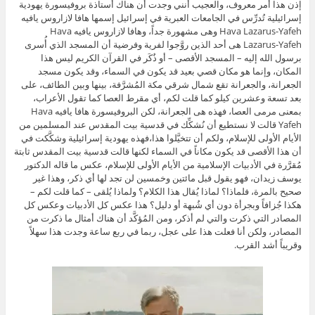
إذن هذا أمر معروف، والعجيب أنني وجدت أن هناك أستاذة بروفيسورة يهودية
إسرائيلية تُدرِّس في الجامعات العبرية في إسرائيل إسمها هافا لازاروس يافيه
Hava Lazarus-Yafeh وهى مشهورة جداً، وهافا لازاروس يافيه Hava
Lazarus-Yafeh هى أحد الذين روَّجوا لفرية وفرضية أن المسجد الذي أُسرى
برسول الله إليه – المسجد الأقصى – أو ذُكَر في القرآن الكريم ليس هذا
المكان، وإنما هو مكان قصي بعيد قد يكون في السماء، وقد يكون مسجد
الجعرانة، والجعرانة تقع شمال شرقي مكة المُشرَّفة، بينها وبين الطائف، على
بعد تسعة وعشرين كيلو كما قلت لكم، أي مقرط العصا كما تقول الأعراب،
بمعنى مرمى العصا، فهذه هى الجعرانة، لكن البروفيسورة هافا يافيه Hava
Yafeh قالت لا نستطيع أن نُشكِّك في قدسية بيت المقدس عند المسلمين من
الأيام الأولى للإسلام، ولكم أن تتخيَّلوا هذا،فهذه يهودية إسرائيلية وشكَّكت في
أن هذا الأقصى قد يكون مكاناً في السماء لكنها قالت قدسية بيت المقدس ثابتة
مُقرَّرة في الأدبيات الإسلامية من الأيام الأولى للإسلام، عكس ما قاله الدكتور
يوسف زيدان، فهو يقول قبل مائتين وخمسين لن تجد لها أي ذكر، وهذا غير
صحيح بالمرة، فلماذا؟ لماذا يُقال هذا الكلام؟ ولماذا يُلقى – كما قلت لكم –
هكذا جُزافاً وبجرأة دون أي شُبهة أو دليل؟ هذا عكس كل الأدبيات وعكس كل
المصادر التي ذكرت والتي لم أذكر، ومن المُؤكَّد أن هناك أمثال ما ذكرت من
المصادر، ولكن أنا فعلت هذا على عجل، ربما في ربع ساعة وجدت هذا سهلاً
وقريباً أشد القرب.