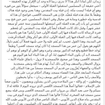
زيدان، لكن لماذا أنكر هذا؟ لا ندري، ربما لأنه وجد أن الإقرار بهذه الحقيقة –
أعني حقيقة أن المسلمين استقبلوا القبلةَ الأولى – سيجعل سؤالاً يثور من فوره
وهو أي قبلة؟ ليست مكة، إذن قبلة بيت المقدس، وهذا يعني وجود قبلة هناك،
وطبعاً بلا شك هذه قبلة مُتعبَّد، فإذن هى المسجد الأقصى، فواضح أن هذا له
قدسية وله خطورة ومثابة في مخيال وفي اعتقاد المسلمين، عمر حين فتح بيت
المقدس لم يأت إلى هذه القبلة التي استقبلها المسلمون ستة عشر أو سبعة
عشر شهراً، وقبل ذلك كانت الصلاة أيضاً إلى قبلة بيت المقدس، أي مُعظم
فترة الرسالة كانت الصلاة فيها إلى القبلة الأولى، فما رأيكم؟ هذا هو بالحساب
وبالعد، كانت الصلاة فيها إلى القبلة الأولى، لذلك هو أنكر وقال الصلاة فُرِضَت
في المدينة، وهذا القول عجيب، لم يُقم عليه ولا حتى شُبهة فضلاً أن يُقيم دليلاً،
المُهِم هو يقول أين عمر من هذا المسجد إذا كان يُوجَد مسجد أقصى؟ وطبعاً
يُوجَد خطأ فظيع وقع فيه الدكتور يوسف وغيره وهو الظن أو الوهم أو توهم أن
المسجد لابد أن يكون البناء المعهود لنا، أي أن هذا البناء كما هو اليوم هو
المسجد الأقصى، وهذا غير صحيح، فالمسجدية لا تزول – باتفاق علماء الأمة –
بزوال الحيطان والسقف وما إلى ذلك أبداً، يُهدَم هذا كله وتبقى مسجدية
المكان، والفقهاء يُقرِّرون من قديم أن المسجد مسجدٌ من هذا المكان إلى
السماء السابعة، فكل هذا الفضاء مسجد، وهناك أحكام تترتب على هذا،
وللأسف رأينا بعض الناس – غير الدكتور يوسف زيدان – بدأوا يخبطون
ويخلطون – إي والله – من الملاحدة ومن الذين يشنأون ويضغِنون – يُكِّنون ضغناً
على الإسلام – فقالوا أصلاً هذا المسجد الأقصى الذي ترونه اليوم لا علاقة له لا
بنبيكم ولا حتى بعبد الملك بن مروان الذي بنى المسجد الأقصى وبنى قبله ببضع
سنين مسجد قبة الصخرة، لماذا؟ قالوا هذا المسجد الذي ترونه اليوم في بيت
المقدس بناه صلاح الدين الأيوبي – الملك الناصر صلاح الدين الأيوبي طيب الله
ثراه – وقد بناه على أنقاض كنيسة، هذه الكنيسة كان الصليبيون بعد أن احتلوا