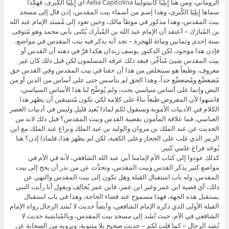
الروماني، ومن هنا إِيلِيَا كابيتولينا Aelia Capitolina أي إِيلِيَا الكُبرى، فهكذا
سماها إِيلِيَا الكُبرى، وهذا إسم من أسماء بيت المقدس، إذن قال إلى مسجد
بيت المقدس، وهذا مذكور في موطأ مالك، وحين تعود إلى مُسنَد الإمام عبد الله
بن المُبارَك – أعتقد أن الإمام عبد الله بن المُباَرك يُكنى بأبي محمد وهو مُتوفى
سنة إحدى وثمانين ومائة للهجرة – تجد أنه يذكر فيه بيت المقدس في مواضع،
فإذن هذا موجود، لكن الدكتور يوسف زيدان هكذا قرَّ في ذهنه أن القدس أو
بيت المقدس شيئ مُتأخِّر، فبعد ذلك عرفه المسلمون لكن قبل ذلك كان غير
معروف، وطبعاً هو سيتخلص من هذا أن حقنا في بيت المقدس وفي القدس حق
مُضعضَّع ومُضعضَّع جداً، وهذا الحق لم يتأسس حتى على أساس من الدين أو من
النص وإنما على أساس سياسي بحت، ولم يُوضِّح لنا هذا الأساس السياسي،
فانتبهوا لأن المفروض طبعاً بناءً على كلامه لكي نكون مُتسِقين أن يظهر هذا
الكلام في الأدبيات الأموية وسنقول لكم لماذا بُعيد قليل وليس في أدبيات العصر
العباسي، فما علاقة المأمون بقضية القدس وبيت المقدس؟ قبل ذلك لابد من
الحديث عن عبد الملك بن مروان والوليد بن عبد الملك ونزاع عبد الملك مع ابن
الزبير الذي غلب على الحجاز وعلى الكعبة، لكن لم يظهر هذا، فلماذا إذن؟ هنا
يُوجَد فراغ علمي كبير.
كذلك عودوا إلى كتاب الأم لإمامنا أبي عبد الله الشافعي، لأنه في الأم في
مواضع كثير يذكر القدس وبيت المقدس، وتحدَّث عن من نذر أن يحج إلى بيت
المقدس، وله باب استقبال القبلة وهل تكون إلى بيت المقدس والنهي عن
ذلك، أي قضية ابن عمر وغير ابن عمر، فابن عمر يُخالِف ويقول أنا رأيت النبي
يستقبل هذه الجهة، فهذا مسموح عند قضاء الحاجة، وهذا في باب استقبال
القبلة الأولى الذي ذكره الإمام الشافعي، وأيضاً حديث لا تُشد الرحال رواه الإمام
الشافعي في الأم، حيث تُشَد إلى مسجد بيت المقدس، وبالمُناسَبة حديث لا
تُشد الرحال – كما قلت لكم – حديث صحيح بلا مثنوية، ويرويه من الصحابة عن