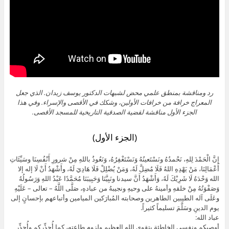
رد ومناقشة بمنطق علمي محض لشبهات الدكتور يوسف زيدان. الذي جعل
المعراج خرافة من خرافات الأولين، وشكك في الأقصى والإسراء. وفي هذا
الجزء الأول مناقشة لقضية الصدقية التاريخية للمسجد الأقصى.
(الجزء الأول)
إِنَّ الْحَمْدَ لِلهِ، نَحْمدُهُ ونَسْتَعينُهُ وَنَسْتَغْفِرُهُ، وَنَعُوذُ باللهِ مِنْ شرورِ أَنْفُسِنَا وسَيِّئَاتِ
أَعْمَالِنَا، مَنْ يَهْدِهِ اللهُ فَلَا مُضِلَّ لَهُ، وَمَنْ يُضْلِلْ فَلَا هَادِيَ لَهُ، وأَشْهَدُ أَنْ لَا إله إلا
الله وَحْدَهُ لَا شَرِيْكَ لَهُ، وَأَشْهَدُ أَنَّ سيدنا ونَبِيَّنَا وَحَبِيبَنَا مُحَمَّدًا عَبْدُ اللهِ وَرَسُولُهُ
وَصَفْوَتُهُ مِنْ خلقهِ وأمينهُ على وحيهِ ونجيبهُ من عبادهِ، صَلَّى اللَّهُ – تعالى – عَلَيْهِ
وعَلَى آله الطيبين الطاهرين وصحابته المُبارَكين الميامين وأتباعهم بإحسانٍ إلى
يوم الدينِ وسَلَّمَ تسليماً كثيراً.
عباد الله:
أوصيكم ونفسي الخاطئة بتقوى الله العظيم ولزوم طاعته، كما أُحذِّركم وأُحذِّر