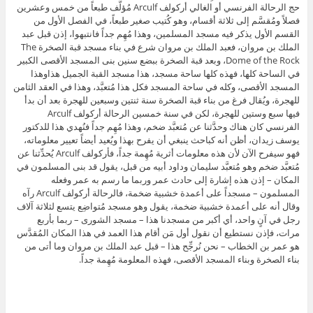
حج الرحالة الفرنسي أو الغالي أركولف Arculf مُؤلَّف طبعاً من خمس وعشرين
فصلاً ومُقسَّم إلى ثلاثة أقسام، وهو كُتيب صغير طبعاً، في الفصل الأول من
القسم الأول يذكر فيه مسجد المسلمين، وهذا مُهِم جداً فانتبهوا، إذن قبل عبد
الملك بن مروان، فعبد الملك بن مروان شرع في بناء مسجد قبة الصخرة The
Dome of the Rock، وبعد قبة الصخرة ببضع سنين بنى المسجد الأقصى الكبير
في الساحة كلها، فهذه كلها ساحة مسجد، هذا مسجد القبة الجميل هذاوهذا
المسجد الأقصى، وكله في ساحة المسجد فكل هذا مُتعبَّد، وهذا في العقد الثامن
للهجرة، ويُقال فرغ من بناء قبة الصخرة سنة ثنتين وسبعين للهجرة بعد أن بدأ
فيها سبع وستين للهجرة، لكن في سنة خمسين الرحالة أركولف Arculf
الفرنسي كان هناك وحدَّثنا عن مُتعبَّد ضخم، وهذا مُهِم جداً فنُهدي هذا للدكتور
يوسف زيدان، أظن أنه كباحث ينبغي أن يفرح بهذا ويُعيد أيضاً تعيير معلوماته،
فهو سيفرح الآن لأن هذه معلومات أثرية مُهِمة جداً، فأركولف Arculf يُحدِّثنا عن
مُتعبَّد ضخم وهو مُتعبَّد سليمان وداود أبيه من قبل، يقول قد بنى المسلمون في
المكان – إذن هذه إشارة إلى حادث عمر وربما ما رسم به عمر وفعله
المسلمون – مسجداً على أعمدة خشبية ضخمة، فالرحالة أركولف Arculf رآه
وقال أنه على أعمدة خشبية ضخمة، يقول وهو مسجد مُتواضِع يتسع لثلاثة آلاف
رجل في آنٍ واحد، أي أكبر من مسجدنا هذا – مسجد الشورى – ربما بأربع
مرات، فإذن نستطيع أن نقول أول مَن أقام هذا العمد في هذا المكان المُقدَّس
هو عمر بن الخطاب – نحن نُرجِّح هذا – قبل عبد الملك بن مروان وما أتى من
بناء الصخرة وبناء المسجد الأقصى، فهذه المعلومة مُهِمة جداً.