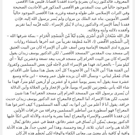
المعروف، فالدكتور زيدان بضربةٍ واحدة أفقدنا أقصانا، فليس هذا الأقصى
الموجود حالياً في بيت المقدس هو الأقصى المذكور في الأحاديث الصحيحة
وفي التراث الإسلامي على طوله وعمقه وغزره، هذا الأقصى الموجود حالياً
أقصى الأمويين، بناه عبد الملك بن مروان ولم يُسر برسول الله إليه، فإذن
فقدنا أيضاً الإسراء، والدكتور زيدان لا يُنكِر الإسراء ، لكنه قزَّمه أيما تقزيم
وأفقده دلالته وآيته وجلالته.
قال الله سُبْحَانَ الَّذِي أَسْرَى بِعَبْدِهِ لَيْلاً مِّنَ الْمَسْجِدِ الْحَرَامِ – بمكة شرفها الله –
إِلَى الْمَسْجِدِ الأَقْصَى ۩، الأمة مُطبِقة تقريباً من عند آخرها باستثناء روايات
منزورة لدى الشيعة الإمامية ومن أسف على أن الإسراء كان من البيت العتيق
إلى مسجد بيت المقدس “المسجد الأقصى”، لكن الدكتور يوسف زيدان يقول
الإسراء كان من البيت الحرام إلى مسجد قريب يبعد تسعة وعشرين كيلاً – أي
كيلو متراً – بالجعرانة، فهذا هو الإسراء الذي لأجله فُتِنَ بعض المسلمين وكفروا،
أين الفتنة هنا؟ أين الآية؟ أين الأعجوبة؟ كل أحد يعمل هذا مشياً على الأقدام،
هناك مُعمَّر لبناني – ونسأل الله أن يزيده طول عمر وصحة – ابن مائة وسبع
عشرة سنة يقول أنه يسير يومياً عشرة أو عشرين أو أربعين كيلو متراً، فهذا ما
شاء الله يأتي بمُعجِزتين للإسراء يومياً، فأين الإعجاز وأين الجلالة وأين الدلالة
أن يُسرى برسول الله من المسجد الحرام إلى مسجد الجعرانة؟ هذا شيئ
عجيب، لكن هذا الإسراء، أما المعراج فالمعراج عند الدكتور يوسف زيدان حديث
خرافة، يقول أنا لا أعلم من أين أتوا به، كيف ألَّفه المسلمون؟ كيف اخترعوا هذا
المعراج؟ فهو أسطورة من أساطير المسلمين وخرافة من خرافات الأولين.
إذن فقدنا الأقصى والإسراء والمعراج أيضاً بضربة واحدة، والأدلة التي اتكأ عليها
الدكتور يوسف يُمكِن أن تُساق في عشر دقائق، فقط في عشر دقائق يُقال
الأدلة هى واحد، اثنان، ثلاثة، أربعة وخمسة، وهذا أمر عجيب جداً، هل هذه الأدلة
وافية أو كافية بأي معنىً من معاني الكفاء والوفاء لكي نُحطِّم هذه الأركان