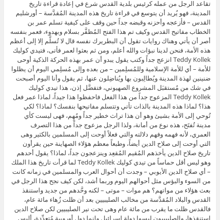
تقاعد الرجل من عمله كرئيس بلدية القدس شرع في إعادة قراءة تاريخ
المدينة، فهو يُريد أن يتوسع في قراءة تاريخ هذه المدينة المُقدَّسة – أورشليم
القدس – فأزعجه وأحزنه وقبضه جداً حين وقف على كيفية تسلم عمر بن
الخطاب مفاتيح القدس وكيف تم هذا الفتح المُظفَّر بسلام وبهدوء، فعمر بنفسه
أصر أن يأتي وهناك روايات تقول أن البطريرك نفسه قال لا تُسلَّم إلا إلى أعظم
هذه الأمة، فنحن لدينا نبؤات والله أعلم، ومن ثم بعثوا لعمر فأتى، فتيدي كوليك
Teddy Kollek انزعج جداً وكتب يقول يبدو أن عمر بهذه الحركة الذكية أوحى
للأمة – أي للأمة الإسلامية وللمُسلِمين – من بعده وإلى مُسلِمي اليوم أن يظلوا
ضنينين لهذة المدينة ويُطالِبون بها ويُناضِلون عنها، ثم يقول وأنا اليوم أصبحت
في شك من مُستقبَل المشروع الصهيوني، فتفضَّل إذن، هذا تيدي كوليك
Teddy Kollek المزعوج جداً من هذا الفعل فاحفظوا هذا جيداً، لماذا عمر فعل
هذا؟ لماذا هذه المدينة بالذات تأتي وتتسلم مفاتيحها بنفسك؟ لماذا؟ لكي
تُوحي إلى الأمة بشيئ وهو أن هذا تراث خطير جداً ومُهِم، فهى ليست كأي
مدينة تُفتَح، هذه نوع من أمانة، ولذا الرجل مزعوج جداً من هذا التصرف
العمري، لأنه فهمه وفهم دلالته والتي فعلاً أوحت إلى المسلمين بالكثير وهى
التي أوحت إلى صلاح الدين أيضاً، وطبعاً معظم هؤلاء الصهاينة حين يقرأون
تاريخ صلاح الدين يأخذهم المُقيم المُقعِد وينزعجون جداً، لماذا؟ يقول أحدهم
وهو ليس أقل حماساً من تيدي كوليك Teddy Kollek لما قرأت تاريخ هذا الملك
– أي صلاح الدين الأيوبي – وجدت أن أحوال العرب والمسلمين في زمانه كانت
من السوء والبؤس مثل أحوالهم اليوم وربما أشد، لكن كيف نجح هذا الرجل في
بعث هؤلاء من مواتهم؟ هم موات – موتى – لكنه وحَّدهم من جديد واستنقذ
القدس والبلاد المُقدَّسة من مخالب الصليبيين بعد أن ظلت زُهاء مائة عام،
فالقدس ظلت ما يقرب من مائة عام وهى تحت نير الصليبيين لكن صلاح الدين
استنقذها، والصليبييون ليسوا دولة إسرائيل وإنما دول أوروبية مُتعدِّدة، أليس