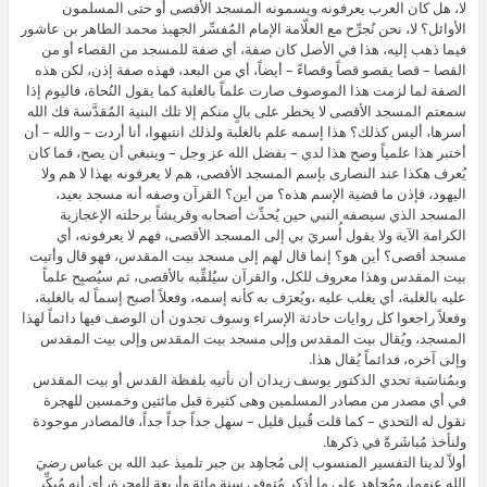
لا، هل كان العرب يعرفونه ويسمونه المسجد الأقصى أو حتى المسلمون
الأوائل؟ لا، نحن نُجرِّح مع العلّامة الإمام المُفسِّر الجهبذ محمد الطاهر بن عاشور
فيما ذهب إليه، هذا في الأصل كان صفة، أي صفة للمسجد من القصاء أو من
القصا – قصا يقصو قصاً وقصاءً – أيضاً، أي من البعد، فهذه صفة إذن، لكن هذه
الصفة لما لزمت هذا الموصوف صارت علماً بالغلبة كما يقول النُحاة، فاليوم إذا
سمعتم المسجد الأقصى لا يخطر على بالٍ منكم إلا تلك البنية المُقدَّسة فك الله
أسرها، أليس كذلك؟ هذا إسمه علم بالغلبة ولذلك انتبهوا، أنا أردت – والله – أن
أختبر هذا علمياً وصح هذا لدي – بفضل الله عز وجل – وينبغي أن يصح، فما كان
يُعرف هكذا عند النصارى بإسم المسجد الأقصى، هم لا يعرفونه بهذا لا هم ولا
اليهود، فإذن ما قضية الإسم هذه؟ من أين؟ القرآن وصفه أنه مسجد بعيد،
المسجد الذي سيصفه النبي حين يُحدِّث أصحابه وقريشاً برحلته الإعجازية
الكرامة الآية ولا يقول أُسريَ بي إلى المسجد الأقصى، فهم لا يعرفونه، أي
مسجد أقصى؟ أين هو؟ إنما قال لهم إلى مسجد بيت المقدس، فهو قال وأتيت
بيت المقدس وهذا معروف للكل، والقرآن سيُلقِّبه بالأقصى، ثم سيُصبِح علماً
عليه بالغلبة، أي يغلب عليه ،ويُعرَف به كأنه إسمه، وفعلاً أصبح إسماً له بالغلبة،
وفعلاً راجعوا كل روايات حادثة الإسراء وسوف تجدون أن الوصف فيها دائماً لهذا
المسجد، ويُقال بيت المقدس وإلى مسجد بيت المقدس وإلى بيت المقدس
وإلى آخره، فدائماً يُقال هذا.
وبمُناسَبة تحدي الدكتور يوسف زيدان أن نأتيه بلفظة القدس أو بيت المقدس
في أي مصدر من مصادر المسلمين وهى كثيرة قبل مائتين وخمسين للهجرة
نقول له التحدي – كما قلت قُبيل قليل – سهل جداً جداً جداً، فالمصادر موجودة
ولنأخذ مُباشَرةً في ذكرها.
أولاً لدينا التفسير المنسوب إلى مُجاهِد بن جبر تلميذ عبد الله بن عباس رضيَ
الله عنهما، ومُجاهِد على ما أذكر مُتوفى سنة مائة وأربعة للهجرة، أي أنه مُبكِّر