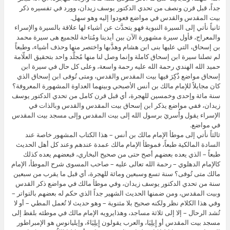
جداً، قبل قرن ونصف من تحدي الدكتور يوسف زيدان، وورد في تفسيره ذكر
بيت المقدس والقدس في مواضع فعودوا إليه وهو سهل.
ثانياً نأتي إلى السيرة النبوية فهو يتحدَّث عن أشياء لها علاقة بالسيرة والإسراء
والمعراج، فأول سيرة مشهورة الآن بين أيدينا ومُتاحة للجميع هى سيرة محمد
بن إسحاق، التي عليها بنى ابن هشام وهذَّبها واختصر منها وحذف أشياء، وطبعاً
لم تصلنا سيرة ابن إسحاق كاملة وإنما وصل لنا منها مُجلَّد واحد بتحقيق العلّامة
حميد الله الهندي رحمة الله عليه رحمة واسعة، وعلى كل حال في سيرة ابن
إسحاق مواضع ذُكِرَ فيها بيت المقدس والقدس، ومتى تُوفى ابن إسحاق الذي
كان مجايلاً للإمام مالك بن أنس الأصبحي وبينهما العداوة المشهورة المعروفة؟
سنة مائة وإحدى وخمسين للهجرة، أي قبل قرن كامل من تحدي الدكتور يوسف
زيدان، ففي مواضع يذكر ابن إسحاق بيت المقدس والقدس وبالذات في
الإسراء يقول وأُسريَ برسول الله إلى بيت المقدس وإلى مسجد بيت المقدس
في مواضع.
ثالثاً نأتي إلى موطأ الإمام مالك بن أنس – هذا الكتاب المشهور خاصة عند
السادة المالكية طبعاً، فموطأ الإمام مالك عمدة عندهم وعند كل أهل الحديث
طبعاً – الذي يعده بعضهم أصح حتى من صحيح البخاري، فبعضهم يعده كذلك
كالإمام الدهلوي – رحمة الله تعالى عليه – صاحب المسوى شرح الموطأ، الإمام
مالك متى تُوفى؟ سنة تسع وسبعين ومائة للهجرة، أي قبل ما يقرب من سبعين
سنة من تحدي الدكتور يوسف زيدان، وفي موطأ مالك في مواضع ذكر القدس
وبيت المقدس، ومن ضمنها الحديث الشهير جداً الذي حكم له بعضهم بالتواتر –
وفي هذا الكلام نظر ولكنه صحيح بلا مثنوية – وهو حديث لا تُعمل المطي – أو لا
تُشد الرحال – إلا إلى ثلاثة مساجد، وهذايرويه الإمام مالك في موطئه بلفظ إلى
مسجد بيت المقدس أو إِيلِيَا، والعرب يقولون إِيلِيَاءَ، وإيليانوس هو الإمبراطور