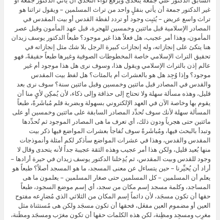
غير الدكتور جمعة أن يأتي بنقلٍ واحد من تراث المسلمين – ويقول تراثنا هو
تراث واسع عريض – يُثبِت وجود أو تردد لفظة القدس أو بيت المقدس في
المصادر الإسلامية قبل مائتين وخمسين للهجرة، قبل عهد المأمون وقبل عصر
المأمون، وهذا أمر عجيب، هل فعلاً هذا غير موجود؟ طبعاً الدكتور يوسف زيدان
هنا يتكئ على إنجازاته، وله إنجازات كبيرة الرجل بلا شك مثل إنجازاته في
تحقيق التراث الإسلامي خاصة المخطوطات الصوفية وغيرها طبعاً حقيقةً، فهو
عالم إذن بالتراث الإسلامي ويقول هذا، وسوف نرى هل هذا موجود أم غير
موجود؟ وإذا وُجِد هل هو بالعشرات أم بالمئات؟ هل لفظ بيت المقدس
والقدس في المصادر قبل مائتين وخمسين وقبل مائتين سنة؟ سوف نرى بعد
قليل، وهذه مسألة سهلة ولا تحتاج إلى حذاقة وإلى ذكاء، لأن يُمكِن لأيٍ منا أن
يقوم بها وخاصة الآن في العهد الإلكتروني بسهولة وبضربة قلم مُباشَرةً، طبعاً
المسألة سهلة لأنك سوف تُحدِّد المصادر السابقة على مائتين وخمسين أو على
مائتين حتى هجرياً ودون ذلك، أي تعرف ما هى المصادر الموجود ثم تُحدِّدها
وتبدأ بالبحث فيها، ومُباشَرةً سوف تُفاجأ بعشرات المواضع فيها ذكر بيت
المقدس والقدس، وهذا في عشرات المواضع سأذكر لكم أمثلة وأنموذجات
منها بُعيد قليل، ولكن هذا أمر عجيب وهذه الثقة عجيبة جداً لأنه يتحدى وقال لا
وجود للقدس وبيت المقدس، ثم يُدِخلنا الدكتور يوسف زيدان في حيرة أرادها –
أراد أن يُحيِّرنا – حين يتساءل عن معنى المسجد، ما هو المسجد أصلاً؟ طبعاً هو
يعلم أن المسلمين – كل المسلمين حتى صغار المسلمين – يعلمون ما هى
المساجد، وكلمة مسجد إسم مكان من سجد، أي إسم موضع السجود، طبعاً
حقها أن تكون مسجَد، لأن دائماً إسم المكان من الثلاثي الذي مُضارِعه مفتوح
العين أو مضموم العين مفعَل، فحقها أن تكون مسجَد ولكن هى مُستثناة مثل
مغرِب ومسجِد ومظِنة، لكن هذه الكلمات حقها أن تكون مغرَب ومسجَد ومظَنة،