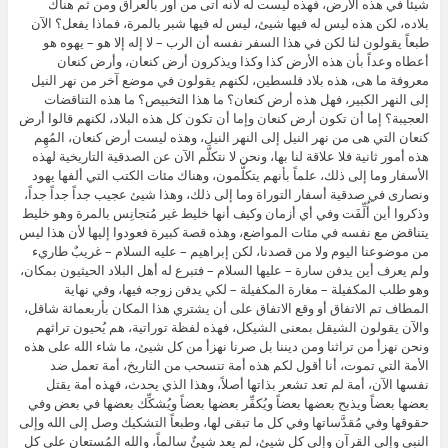
شيئاً في هذه الأرض، فهذه ليست له لأنه أتى من أور بالعراق ومن ثم هناك
بلاده، لكن هذه ليس له فيها شيئ، ليس له فيها شبر بالمرة، فماذا يفعل؟ الآن
طبعاً يقولون لنا لكن في هذا السفر نفسه أن الرب – لا إله إلا هو – يهوه هو
أعطاه وعداً بأن هذه الأرض كذا وكذا ويذكرون أرض كنعان، وأرض كنعان
معروفة ما هى، هذه بلاد فلسطين، لكنهم يقولون في موضع آخر من نهر النيل
إلى النهر الكبير، فهل هذه أرض كنعان؟ ما هذا التخبيص؟ ما هذه التناقضات
العجيبة؟ إما أن تكون أرض كنعان وإما أن تكون كل هذه البلاد، لكنهم قالوا أرض
كنعان التي هى من نهر النيل إلى النهر النيل، وهذه ليست أرض كنعان، المُهِم
هذه أمور ثانية فلا علاقة لنا بها، ونحن لا نتكلَّم الآن عن الصدقية التاريخية لهذه
الأسفار وما إلى ذلك، علماً بأنهم يتكلَّمون، وهناك مئات الكتب التي ألفها يهود
ونصارى في صدقية أسفار التوراة وما إلى ذلك، وهذا شيئ عجيب جداً جداً جداً،
وذكروا أين أُلِّفَت وفي أي أزمان وكيف أنها خليط غير مُتجانِس بالمرة وهو خليط
يتناقض مع نفسه في مئات المواضع، وهذه قصة كبيرة فعودوا إليها لأن هذا ليس
من موضوعنا اليوم ولا من قصدنا، لكن إبراهيم – عليه السلام – غريبٌ طاريء
ولم يعرف أين يدفن سارة – عليها السلام – فتبرع له أهل البلاد الحيثيون بمكان،
وهو طلب المكفيلة – مغارة المكفيلة – لكي يدفن زوجه فيها، وفي نهاية
المطاف تم الاتفاق أو وقع الاتفاق على أن يشتري هذا المكان بأربعمائة شاقل،
والآن يقولون الشيقل بمعنى الشيكل، فهذه لفظة توراتية، هم يُحيون تراثهم
ونحن نهزأ من تراثنا ومن ديننا بل صرنا نهزأ من كل شيئ، ما شاء الله على هذه
الأمة التي تموت، أنا أقول لكم هذه أمة تنسحب من التاريخ، أمة تعمل ضد
نفسها الآن، أمة لم تعد تشعر بذاتها أصلاً، وهذا الذي يحدث، فهذه أمة يقتل
بعضها بعضاً ويذبح بعضها بعضاً ويُكفِّر بعضها بعضاً ويُشكِّك بعضها في بعض وفي
حقوقها وفي مُقدَّساتها وفي كل ما تبقى لها، وطبعاً التشكيك وصل إلى الله وإلى
النبي وإلى القرآن وإلى كل شيئ، لم يعد شيئٌ سالماً، والله المُستعان على كل