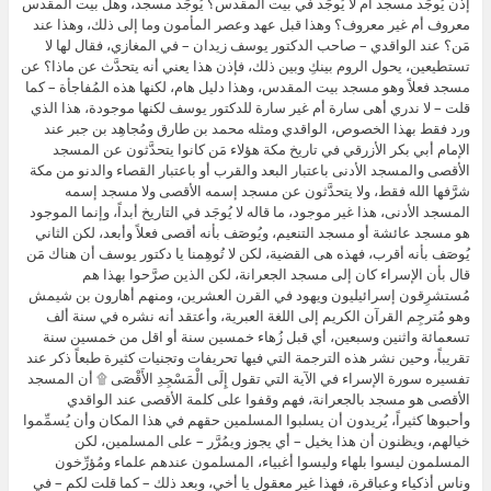
إذن يُوجَد مسجد أم لا يُوجَد في بيت المقدس؟ يُوجَد مسجد، وهل بيت المقدس
معروف أم غير معروف؟ وهذا قبل عهد وعصر المأمون وما إلى ذلك، وهذا عند
مَن؟ عند الواقدي – صاحب الدكتور يوسف زيدان – في المغازي، فقال لها لا
تستطيعين، يحول الروم بينكِ وبين ذلك، فإذن هذا يعني أنه يتحدَّث عن ماذا؟ عن
مسجد فعلاً وهو مسجد بيت المقدس، وهذا دليل هام، لكنها هذه المُفاجأة – كما
قلت – لا ندري أهى سارة أم غير سارة للدكتور يوسف لكنها موجودة، هذا الذي
ورد فقط بهذا الخصوص، الواقدي ومثله محمد بن طارق ومُجاهِد بن جبر عند
الإمام أبي بكر الأزرقي في تاريخ مكة هؤلاء مَن كانوا يتحدَّثون عن المسجد
الأقصى والمسجد الأدنى باعتبار البعد والقرب أو باعتبار القصاء والدنو من مكة
شرَّفها الله فقط، ولا يتحدَّثون عن مسجد إسمه الأقصى ولا مسجد إسمه
المسجد الأدنى، هذا غير موجود، ما قاله لا يُوجَد في التاريخ أبداً، وإنما الموجود
هو مسجد عائشة أو مسجد التنعيم، ويُوصَف بأنه أقصى فعلاً وأبعد، لكن الثاني
يُوصَف بأنه أقرب، فهذه هى القضية، لكن لا تُوهِمنا يا دكتور يوسف أن هناك مَن
قال بأن الإسراء كان إلى مسجد الجعرانة، لكن الذين صرَّحوا بهذا هم
مُستشرِقون إسرائيليون ويهود في القرن العشرين، ومنهم أهارون بن شيمش
وهو مُترجِم القرآن الكريم إلى اللغة العبرية، وأعتقد أنه نشره في سنة ألف
تسعمائة واثنين وسبعين، أي قبل زُهاء خمسين سنة أو اقل من خمسين سنة
تقريباً، وحين نشر هذه الترجمة التي فيها تحريفات وتجنيات كثيرة طبعاً ذكر عند
تفسيره سورة الإسراء في الآية التي تقول إِلَى الْمَسْجِدِ الأَقْصَى ۩ أن المسجد
الأقصى هو مسجد بالجعرانة، فهم وقفوا على كلمة الأقصى عند الواقدي
وأحبوها كثيراً، يُريدون أن يسلبوا المسلمين حقهم في هذا المكان وأن يُسمِّموا
خيالهم، ويظنون أن هذا يخيل – أي يجوز ويمُرَّر – على المسلمين، لكن
المسلمون ليسوا بلهاء وليسوا أغبياء، المسلمون عندهم علماء ومُؤرِّخون
وناس أذكياء وعباقرة، فهذا غير معقول يا أخي، وبعد ذلك – كما قلت لكم – في