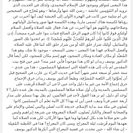
هذا المعنى مُتوافِر وموجود قبل الإسلام المحمدي، ولذلك في الحديث الذي
ترويه أم المُؤمِنين عائشة – رضيَ الله عنها وأرضاها – وهو مُخرَّج في الصحيحين
عن أم سلمة حين كانت في الهجرة الأولى إلى الحبشة كيف أنها أخبرت عن
رؤياها لكنيسة هناك تُسمى ماريا، وهذه الكنيسة فيها صور وتماثيل لأوليائهم
وصلاحائهم، والمُهِم هو أنها أخبرت عن هذا، فقال عليه الصلاة وأفضل السلام
أولئكم قومٌ كانوا إذا كان فيهم الرجل الصالح فمات بنوا على قبره مسجداً، إذن
قَالَ الَّذِينَ غَلَبُوا عَلَىٰ أَمْرِهِمْ لَنَتَّخِذَنَّ عَلَيْهِم مَّسْجِدًا ۩، ثم اتخذوا تلك الصور
والتماثيل، أولئك شرار خلق الله أو من شرار خلق الله كما قال عليه الصلاة
وأفضل السلام، فهذا هذا المعنى – معنى المسجد – موجود بلا شك، وهو هذا
المُتعبَّد أو مكان العبادة ومكان السجود، فهو إسم مكان للسجود، لكن أيضاً قال
الدكتور يوسف زيدان لو كان هذا موجوداً فأين عمر منه؟ عمر حين فتح بيت
المقدس لم يأت إلى هذه القبلة التي استقبلها المسلمون – هذا من عندي –
ستة عشر أو سبعة عشر شهراً كما في حديث البراء بن عازب في الصحيح قبل
أن يُحوَّلوا إلى الكعبة المُشرَّفة، وطبعاً الدكتور يوسف زيدان خرق الإجماع،
خرق إجماع الأمة من غير ما دليل واحد حين ادّعى أن الصلاة فُرِضَت على
المسلمين بالمدينة وأن أول صلاة صلاها المسلمون بالمدينة، هل عنده دليل؟ لا
يُوجَد أي دليل، لم نر هذا القول لأحد في العالمين، لم يقل بهذا مسلم على مدار
أربعة عشر قرناً ونيف، فمن أين له بهذا؟ كل الأمة تعلم أن المسلمين كانوا
يُصلون في مكة منذ بداية الإسلام، خديجة كانت تُصلي والنبي يُصلي والإمام علي
والصحابة الصغار والكبار يُصلون، الصلاة المعروفة من شريعة إبراهيم وليس
على نحو صلاتنا هذه بكل كيفياتها وما فيها منها الأركان، لكن هذه الصلاة كما
نعهدها اليوم فُرِضَت ليلة المعراج، ومتى كان المعراج؟ هذا في الخُطبة المُقبِلة
– إن شاء الله – حين نتحدث عن قضية المعراج التي أنكرها الدكتور يوسف