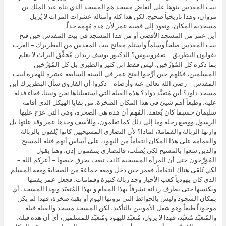
بيت المقدس بنوها على أنقاض مسجد هو المسجد الذي بناه عبد الملك بن
مروان، وهذا تاريخياً صحيح، لكن هذا كله وأمثاله عشرات المرات لا يُزيل
مسجدية المكان، ونعود إلى قضية عمر لأن هذه مُهِمة جداً.
أين عمر من المسجد الأقصى أو من هذا المسجد في بيت المقدس حين فتح
بيت المقدس صلحاً وسلماً واستلم مفاتح بيت المقدس من البطريرك – العرب
يقولون البطريق – صفرونيوس؟ الدكتور يوسف زيدان مُحقِّق التراث لا يعلم
بما ذكره كل المُؤرِّخين، ليس فقط ابن كثير والطبري بل كل المُؤرِّخين
المسلمين، فكلهم حين أرَّخوا لفتح عمر في السنة السابعة عشرة للهجرة لبيت
المقدس – رضيَ الله تعالى عنه وأرضاه – ذكروا أن الفاروق سأل البطريرك أين
مسجد داود؟ أين مُتعبَّد دواد؟ هذه القبلة التي استقبلناها نحن ونبينا، فجاء فدله
عليه، وطبعاً أهم شيئ في هذا المكان الصخرة، من بقايا الهيكل الذي أقامه
سليمان حسبما كان يُعتقَد، المُهِم أن هذه هى الصخرة، وهى التي عرَج عليها
الرسول ووضع رجله وما إلى ذلك كما تعلمون، وللأسف وجدها عمر وقد علتها بل
وارتها الزبالة والقمامة، لماذا؟ لأن النصارى المسيحيين كانوا يُلقون بالزبالة
والقمامة على هذا المكان انتقاماً من اليهود، على أساس أنهم قتلة المسيح
والذين سعوا بالمسيح لكي يُصلَب، فالنصارى ينتقمون إذن، وهنا يقول
المُؤرِّخون حتى أن المرأة المسيحية كانت تبعث بخرق حيضها – أعزكم الله –
لكي تُلقى هناك انتقاماً، فعمر حين دخل ومعه جماعة من الصحابة ومعه المسلم
الذي كان يهودياً كعب الأحبار وجد زبالة كثيرة وقمامات، فجعل عمر يقمها
ويكنسها حتى بطرف ردائه تشرفاً بهذا المقام و بهذا المُتعبَد وبهذا المسجد، أي
بمكان السجود وليس بالحوائط التي ترونها اليوم أو بقبة صخرة، فهذا لم يكن
موجوداً طبعاً وهو شغل الأمويين بالتأكيد، لكن المسجد مسجد والقبلة قبلة
والمُتعبَّد مُتعبَّد، فهذا لا يزول، مُتعبَّد لليهود ومُتعبَّد للمسلمين، أي أن هذه قبلة،