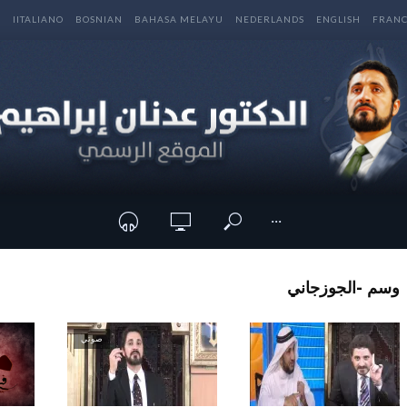
E
IITALIANO
BOSNIAN
BAHASA MELAYU
NEDERLANDS
ENGLISH
FRANC
···
وسم -الجوزجاني
صوتي