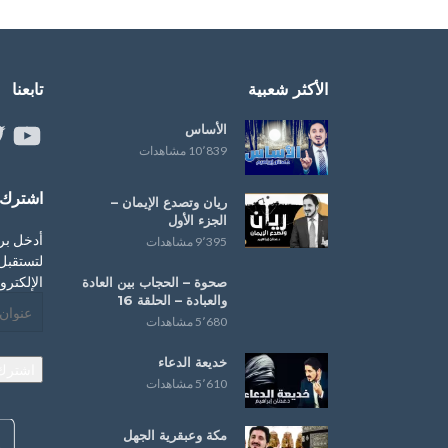
الأكثر شعبية
تابعنا
الأساس
ouTube
er
10٬839 مشاهدات
اشترك ب
ريان وتصدع الإيمان –
الجزء الأول
أدخل بر
9٬395 مشاهدات
لتستقبل 
الإلكترو
صحوة – ‏الحجاب‬ بين العادة
و‫‏العبادة‬ – الحلقة 16
عنوان
5٬680 مشاهدات
البريد
الإلكترو
خديعة الدعاء
اشترك
5٬610 مشاهدات
مكة وعبقرية الجهل