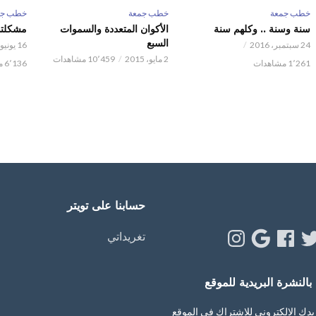
خطب جمعة
خطب جمعة
خطب جم
سنة وسنة .. وكلهم سنة
الأكوان المتعددة والسموات
مشكلتي
السبع
24 سبتمبر، 2016
16 يونيو، 2012
2 مايو، 2015
10٬459 مشاهدات
1٬261 مشاهدات
6٬136 مشاهدات
حسابنا على تويتر
Instagram
Google
Facebook
Twitt
Y
تغريداتي
النشرة البريدية للموقع
يدك الإلكتروني للإشتراك في الموقع