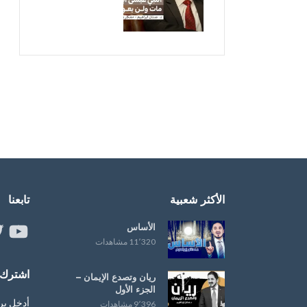
الأكثر شعبية
تابعنا
الأساس
ouTube
er
11٬320 مشاهدات
اشترك ب
ريان وتصدع الإيمان –
الجزء الأول
أدخل بر
9٬396 مشاهدات