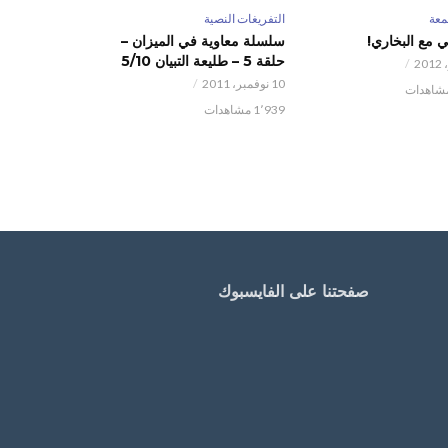
عة
التفريغات النصية
 مع البخاري!
سلسلة معاوية في الميزان –
حلقة 5 – طليعة التبيان 5/10
10 نوفمبر، 2011
1٬939 مشاهدات
صفحتنا على الفايسبوك