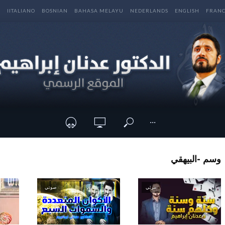
E
IITALIANO
BOSNIAN
BAHASA MELAYU
NEDERLANDS
ENGLISH
FRANC
···
وسم -البيهقي
مرئي
صوتي