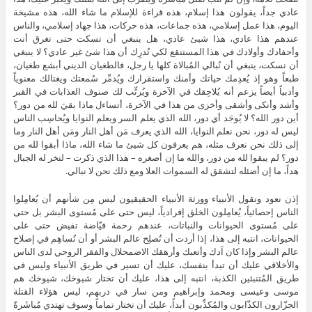
عادي جداً، يقولون هذا إسلام، هذه قراءة للإسلام ما شاء الله، هذه مشيخة
اليوم، هذا عمل إسلامي، هذه جماعات، هذه حركات، هذا جهاد إسلامي، والناس
عندهم هذا عادي، هذا شيئ عادي، هل ينبغي أن تسكت حتى تغرق أنت
وأحفادك وأولادك في هذا المستنقع لكي تُدرِك أن هذا شئ غير عادي؟ لا ينبغي
أن نسكت، ينبغي أن نُبالي المُبالاة كلها يا رجل، فالطغيان الديني أبشع طغيان،
طبعاً وهو إذ يُعدِمك حياتك وأمنك واستقرارك ويُدمِّر سُمعتك ويغتالك معنوياً
وأدبياً أيضاً يزعم أنه يُلاحِقك في الآخرة ويُرتِّب لك صنوف العذابات في القبر
وأشد وأنكى وأشقى وأخزى من هذا في الآخرة، أتساءل ماذا بقيَ لله من دور؟
أين دور الله؟ لا يُوجَد أي دور، الله الذي يعلم السر ويعلم النوايا ويُحاسِب الناس
ليس له دور، نحن نعلم النوايا، الله الذي يعرف مَن أهل النار ومَن أهل النار وما
إلى ذلك نحن نعرف مثله، هم يعرفون كل شيئ ما شاء الله، ماذا أبقوا لله من
دور؟ لم يبقوا لله من دور، والله ما إن أصغره – هذا الذي ذكرت – لتخر له الجبال
هداً، ما إن أضئله لتشقق له السموات العلا ومع ذلك نحن لا نبالي.
إذن نعود ونقول الأنبياء وورثة الأنبياء الحقيقيون ليس مِن شأنهم أن يُعامِلوا
الناس إحصائياً، يُعامِلون الخلق إفرادياً، ليس حتى على مُستوى البشر بل حتى
على مُستوى الحيوانات والنباتات، عندهم رحمة فيّاضة تفيض حتى على
الحيوانات، انتبه إلى هذا، إذا أردت أن تُصلِح عالم البشر أو أن تُساهِم في إصلاح
عالم البشر وإذا كان آدك وأتعبك وأرهقك الاضمحلال والفقر الروحي لدى الناس
والأخلاقي عليك أن تبدأ بنفسك، عليك أن تسير في طريق الأنبياء وليس في
طريق المُتنبئين الكذبة، انتبه إلى هذا، عليك أن تختار شيوخك، شيوخك هم
موسى وعيسى ومحمد وإبراهيم ومن سار في دربهم، ليس هؤلاء القتلة
الجزّارون الكذّابون والمُكذِّبون أبداً، عليك أن تختار تماماً وسوف تهتدي مُباشَرةً