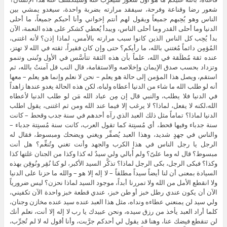
شعور رضا وقناعة وفرحة، سيفقد مرارته بضربة واحدة، سيغدو يمشي بين
الناس وهو يُحِبهم جميعاً ويقول لهم أنتم إخواني وأنا أحبكم جميعاً، ما أحلى
الدنيا وما أحلى القدر وما أحلى الناس، ويبدأ يُعطي كشكر على هذه النعمة، الآن
بدأ يُحِب كل الناس الذين كانوا سبب مرارته بالأمس، لماذا إذن؟ لأنه اغتنى،
المُؤمِن دائماً مُغتني بالله، ما رأيكم؟ حتى وإن كان فقيراً، ثقته في الله لا تهتز،
عنده ثقة مُطلَقة في الله، علماً بأن هذه الثقة تتأسَّس في الأول وتُبنى وتنمو
وتزداد بحسب صدق الإيمان وإخلاصه والاستقامة، قال النب قل آمنتُ بالله، ثم
استقم، ويصل هذا المؤمن إلى حالة هو يعلم – نحن لا نعلم وإنما هو يعلم – معها
أنه لو طلب الله ما شاء من الدنيا أعطاه ولباه، لكن هذه الحالة يغدو عندها زاهداً
في الدنيا فلا يطلب، والنبي قال إن مِن عباد الله مَن لو طلب الدنيا لأعطاه
الله،لكنه لا يفعل، لماذا؟ لا يرغب إلا فيما عند الله ومن ثم اغتنى، يقول اطلب
الدنيا لماذا؟ تماماً مثل ذلك العبد الذي رآه أحدهم في سنة جدب وقحط – كانت
سنة جدباء وفيها قحط، أي مُسنِتة كما تقول العرب، كانت سنة مُسنِتة جدباء –
والناس في جهدٍ شديد، وهذا العبد يُصفِّر ويغني ويضحك ومبسوط، فقال له
الرجل يا رجل الناس في هذا الكرب والجهد وأنت تغني وتُنغِّم؟ هل أنت
مبسوط؟ قال له وما علىّ؟ ولم أُبالي ولي سيدٌ له كذا وكذا من الجنان غلتها كذا
وكذا؟ فبكى الرجل، بكى الرجل لماذا؟ تذكَّر السيد الأكبر، لو كنا نُقِر ونُوقِن بهذه
السيادة بمعنى أن لنا أيضاً سيداً مطلقاً – لا إله إلا هو – والله ما حزنا على الدنيا
ولا انقطع الأمل من الله ولا تمررنا أبداً، موجود السيد لماذا نحزن؟ ليس ضرورياً
الآن أن يكون عندي رطل خبز أو طن خبز، عندي قطعة خبز واحدة الآن تكفيني،
ولي سيد لن يمنعني عطاءه ونداه، مثل هذا العبد عنده سيد عنده مخازن وجنان،
كلما أراد العبد يأخذ من رزق سيده، ونحن عبيدك يا رب لا إله إلا أنت، نعلم أنك
لن تنقطع فيضك عنا، وهنا قد يقول لي أحدكم جرَّبت، وأنا أقول له لا لم تُجرِّب،