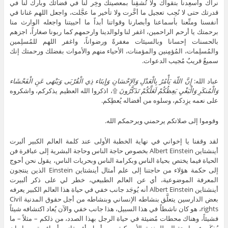
نراك وأسعِدنا بتقواك ولا تُشقِنا بمعصيتك وخِر لنا في قضائك وبارك لنا في
قدرتك حتى لا نُحِب تعجيل ما أخَّرت ولا تأخير ما عجَّلت، واجعل اللهم غنانا في
أنفسنا ومتِّعنا بأسماعنا وأبصارنا وقواتنا أبداً ما أحييتنا واجعله الوارث منا
برحمتك يا أرحم الراحمين، اغفر لنا ولوالدينا وارحمهم كما ربونا صغاراً، اجزهم
بالحسنات إحسانا وبالسيئات مغفرةً ورضواناً، واغفر اللهم للمُسلِمين
والمُسلِمات، المُؤمِنين والمؤمنات، الأحياء منهم والأموات بفضلك ورحمتك إنك
سميعٌ قريبٌ مُجيب الدعوات.
عباد الله:
إِنَّ اللّهَ يَأْمُرُ بِالْعَدْلِ وَالإِحْسَانِ وَإِيتَاء ذِي الْقُرْبَى وَيَنْهَى عَنِ الْفَحْشَاء
وَالْمُنكَرِ وَالْبَغْيِ يَعِظُكُمْ لَعَلَّكُمْ تَذَكَّرُونَ
۩، اذكروا الله العظيم يذكركم، واشكروه
على نعمه يزِدكم، وسلوه من أفضاله يُعطِكم.
وقوموا إلى صلاتكم يرحمني ويرحمكم الله.
لقد وقفنا يا إخواني في نهاية الخطبة الأولى عند كلمة العالم الكبير ألبرت
أينشتاين Albert Einstein بخصوص حاجة الناس وحاجة البشرية إلى عباقرة فن
الحياة فيما يختص بحياة الناس وبكرامة الناس وبحريات الناس، يقول نحن أحوج
إلى حكمة هؤلاء من حاجتنا إلى علم أمثال أينشتاين Einstein الذين ينتجون
المعرفة الموضوعية، أي عن العالم الطبيعي، خطر لي على ذكر ألبيرت
أينشتاين Albert Einstein أنه يُوجَد جانب خفي في حياة هذا العالم الكبير يعرفه
بعض الدارسين يتعلَّق بنشاطه الإنساني وبنشاطه من أجل حقوق المدنية Civil
rights، هو كان ناشطاً في هذا السبيل، هذا جانب خفي والآن يُعاد اكتشافه شيئاً
فشيئاً، وهناك محطات مُضيئة في حياة الرجل بهذا الصدد، من ذلكم – مثلاً – ما