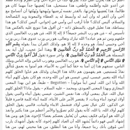
عن أعدو عليه وأظلمه وأطغى، هذا مستحيل، هذا يُغضِبها جداً مهما كان هو
ظالماً، هذا يُغضِبها ويُحزِنها، بالقدر نفسه يُرضيها ويُبهِجها ويُهنّئها أن أتسامح مع
أخي وأن أغفر له وأن أمد له وأبسط له يد العطاء والمعونة ويد المُصالَحة
والسلام، أليس كذلك؟ فأنا أرقب أبي وأمي في إخواني، أليس كذلك؟ هو هذا
ببساطة، هذا تعليل قوي، بالمنطق ذاته – لن أقول هذا تنويع عليه بالعكس هذا
تأسيس له – مَن هو رب البشر جميعاً؟ لا إله إلا الله، مَن هو رب العالمين الذي
خلقهم ومن ثم هم عباده؟ الله تبارك وتعالى، هو ربي ورب عدوي هذا، ربي ورب
أخي وحبيبي أيضاً، هو وحده لا إله إلا هو، ولذلك القرآن يبدأ بقوله
بِسْمِ اللّهِ
الرَّحْمنِ الرَّحِيمِ ۩ الْحَمْدُ للّهِ رَبِّ الْعَالَمِينَ
۩
وهذا أمرٌ عجيب، أول آية بعد
البسملة هى
الْحَمْدُ للّهِ رَبِّ الْعَالَمِينَ
۩
، وآخر سورة تقول
قُلْ أَعُوذُ بِرَبِّ النَّاسِ
۩ مَلِكِ النَّاسِ ۩ إِلَهِ النَّاسِ
۩
، هو رب العالمين وهو رب الناس وإله الناس وملك
الناس، سنفهم هذا إن آمنا به حقاً كما آمن به الأنبياء، هم آمنوا به بعمق مُتألِّق
نفاذّ مُستبصِر، هم يفهمون هم دلالة هذا الإيمان ولذلك هم عدّوا الخلق كلهم
أبناء الله بتعبير عيسى، ليس عيسى هو ابن الله وحده، هو كان يقول كلهم أبناء
الله وأنا ابن الله، ليس ابناً مولوداً – Begotten – طبعاً، هو ابن بهذا المعنى
المجازي وبهذا المعنى العبودي، ومحمد – عليه السلام – يقول ماذا؟ الخلق كلهم
عيال الله، عيال بمعنى أولاد، هذا نفس الشيئ، عيسي يقول أبناء والنبي يقول
أولاد لوجود أبناء وبنات، لا يقتصر الأمر على الأبناء، كلمة أبناء كلمة قاصرة قليلاً
عن الذكور، لكن عيال تعني أولاد فتشمل الابناء والبنات، فالنبي يقول الخلق
كلهم أولاد الله، يا الله، كأنه يقول لكم تصوَّروا والأمر أعظم من هذا بكثير وأنفذ
أن الله هو أبوكم، فكيف ينبغي أن يُعامِل بعضكم بعضاً؟ كإخوة، هذا هو، ومن هنا
إشهاد النبي فهو دائماً يُشهِد الله أن العباد كلهم إخوة، كأنه يقول أُشهِدك يارب
أنني مُوقِن بأنك ربنا جميعاً، وأنا من هنا أنطلق، من هنا محبتي لهم، من هنا