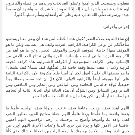
تفعلون، ويستجيب للذين آمنوا وعملوا الصالحات ويزيدهم من فضله والكافرون
لهم عذاب شديد، وأشهد أن لا إله إلا الله وحده لا شريك له، وأشهد أن محمداً
عبده ورسوله، صلَّى الله تعالى عليه وعلى آله وأصحابه وسلَّم تسليماً كثيراً.
إخواني وأخواتي:
إن شاء الله بعد صلاة العصر نُكمِل هذه الخُطبة لمَن شاء أن يبقى معنا ويستمع،
سأُحدِّثكم عن نوعي الكراهية، الكراهية الفردية وكيف هى إنسانية، ولكن ما هو
الموقف منها؟ خاصة الموقف الروحي والموقف الديني، وعن ما هو أهم من
الكراهية الفردية والتي ليست بإنسانية بالمرة والتي تجتاح الحد الادنى من
الإنسانية وهى الكراهة المجموعية أو الكراهة الشمولية، هذه كراهة مُخيفة
مُرعِبة ولابد أن نقف عندها وقفة خاصة لكي نُفكِّكها، كيف تنشأ؟ كيف تشتغل؟
ما هو منطقها الداخلي؟ أقول لكم أن أمتنا طبعاً مكروثة الآن بالكراهية الثانية
على أنها موبوءة أيضاً بالكراهية الأولى، الآن قلَّ أن تجد محبة وصفاءً ووداً
حقيقياً، تُوجَد حالة من التحاسد ومن التباغض ومن التغاير ومن التنافس ومن
التدابر ومن التشانؤ، ومن المُؤكَّد أن هذه الحالة تُولِّد الحالة الثانية أو تُساهِم
فيها بطريقة أو بأخرى، لكن هذا – إن شاء الله -بعد صلاة العصر.
اللهم اهدنا فيمَن هديت، وعافنا فيمَن عافيت، وتولنا فيمَن توليت، علِّمنا ما
ينفعنا وانفعنا بما علَّمتنا وزِدنا علماً، اللهم اجعلنا مفاتيح للخير، مغاليق للشر،
اهدنا واهد بنا، وأصلِحنا وأصلِح بنا برحمتك يا أرحم الراحمين، اللهم أحسِن
عاقبتنا في الأمور كلها وأجِرنا من خزي الدنيا وعذاب الآخرة، اللهم أجِرنا من
خزي الدنيا وعذاب الآخرة برحمتك يا أرحم الراحمين، اجعلنا نخشاك حتى كأنا