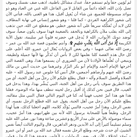
لم تُؤمِن حقاً ولم تستقم حقاً، عندك مشاكل باطنية، اذهب صف نفسك وسوف
تصل بإذن الله، العلة دائماً من القابل لا من الفاعل، الله غني عن العباد وهو ذو
موائد مبسوطة للجميع، مَن شاء أن يُقبِل أقبل، هذا هو الغنى بالله، فنأتي الآن
إلى شعور الكراهية الفردي – كما قلنا – وهو شعور إنساني في نهاية المطاف،
لكن لابد أن نُفكِّكه سريعاً على أنه شعور خطير، هو مقطع عن الله، حين تذهب
إلى الله بقلب ملآن بالكراهية وبالحقد بالضغينة فهذا سوف يكون صعباً، سوف
تُوصَد دونك الأبواب، الله لا يُدخِل في حضرته قلوباً غير سليمة، تقول الآية
الكريمة
إِلَّا مَنْ أَتَى اللَّهَ بِقَلْبٍ سَلِيمٍ
۩
، وأنتم تعلمون قصة عبد الله بن عمر –
رضيَ الله تعالى عنهما – وفي بعض الروايات يُقال ابن عمرو، الله أعلم، على
كل حال هذه القصة كلنا نعلمها لكن لا بأس أن نُذكِّر بها لأنها جميلة ولطيفة،
وينبغي أن نُعلِّماها لأولادنا لأن من الضروري أن يسمعوا هذا، وهى القصة التي
أخرجها الإمام أحمد والإمام أبو بكر البزّار وغيرهما من حديث أنس بن مالك
رضيَ الله عنهم وأرضاهم أجمعين، قال أنس كنا جلوس عند رسول الله – عليه
الصلاة وأفضل السلام وآله – فقال يطلع عليكم الآن رجلٌ من أهل الجنة، أي من
هذا الطريق سوف يأتي رجل من أهل الجنة، النبي يُبشِّر بهذا، وهذا يدخل في
الغيب، قال فبين نحن كذلك إذ أقبل رجل لحيته تنطف منها ماء الوضوء، فقلنا
هذا هو، هذا أمرٌ عجيب فهنيأً له، كنا في اليوم التالي فقال النبي مثل مقالته،
يطلع عليكم الآن رجل من أهل الجنة، يقول عبد الله فطلع الرجل نفسه، أي
نفس الرجل، وهذا أمرٌ عجيب، فالنبي يُؤكِّد كلامه، اللهم اجعلنا كذلك، هنيأً لهذا
الرجل، وطبعاً هنيأً للصحابة برسول الله لأنه بين ظهرانيهم، هذا أمرٌ عجيب،
سماء موصولة بالأرض على مدار الأربع وعشرين ساعة وهذا نور، صلى الله عليه
وسلم تسليماً كثيراً إلى أبد الآبدين ودهر الداهرين، قال واليوم الثالث أيضاً نفس
الشيئ، أي حدث شرحه، وطلع الرجل نفسه فقال عبد الله بن عمر أو ابن عمرو
– يُوجَد اختلاف الآن في بعض الروايات – لأعلمن حقيقة هذا الرجل، فولى