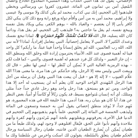
الإحصائي، يقول لك هذا النبي الكذاب وهذا المُتنبيء المخدوع الخادع والضال
المُضِل آمن بي ثمانون في المائة، عشرون كفروا بي وبرسالتي وبخطي
فليذهبوا إلى الجحيم، إنك نبي كذاب، محمد لم يكن كذلك ولا موسى ولا عيسى
ولا إبراهيم، محمد آمن به من آمن وأقأم دولة ورفع راية ومع ذلك كان يبكي لكل
كافر يأبى إلا أن يعتصم – والعياذ بالله – بوهم الكفر، يبكي ويكاد يقتل نفسه
ويبخع نفسه، لم يقل ما حاجتي به؟ فليذهب إلى الجحيم، لم يقل هذا، ودائماً
كان الله يسليه، قال الله
فَلا تَذْهَبْ نَفْسُكَ عَلَيْهِمْ حَسَرَاتٍ
۩
، لماذا تبخع نفسك
وعندك الكثير؟ لا، النبي لا يتعامل إحصائياً، النبي يتعامل إفرادياً، لماذا؟ لأنه نبي
الله، الله رب العالمين، الله لم يخلق إنساناً واحداً فينا عبثاً، ما رأيكم؟ كل واحد
فينا له أهمية قصوى عند الله، الأنبياء يحترمون إرادة الله وخلق الله ومنطق الله
– إن جاز التعبير – ولذلك كل فرد عندهم له أهمية قصوى، والنبي – كما قلت لكم
– بهذه الرمزية العالية التي لا يُمكِن أن تُنّظر لها – ليس لها نظير – قال لك
ويبعث النبي وليس معه إلا الرجل، وقد حدَّثتكم عن هذا مرة، ما معنى هذا؟ الله
علّام الغيوب – لا إله إلا هو – قبل أن يبعث هذا النبي وقبل أن يرسله من أجل
هذا الرجل المُهتدي الواحد الوحيد كان يعلم أنه لن يستجيب له أحد إلا هذا
الواحد، ومن ثم هو يستحق، هذا رجل واحد وهو رجل عادي جداً جداً مثلي
ومثلك، أي أنه إنسان مُتواضِع بسيط، قد يكون زبّالاً أو كنّاساً أو أُمياً، بغض النظر
عن هذا، أياً كان هو بنيان ربه، هذا آدمي، هذا خليفة الله في هذه المعمورة، هو
مُهِم جداً، لا يُوجَد منطق إحصائي يقول آمن به خمسة وتسعون في المائة
وليذهب الخمسة في المائة إلى الجحيم، علماً بأنهم يذهبونبهم إلى الجحيم في
الدنيا قبل الآخرة، يحرقونهم ويقتلونهم بحُجة أنهم مُرتَدون وأنهم كفرة وأنهم
ملاحدة وأنهم تأبوا على الحق، فيُقال اقتلوهم، لا وجود لهم، ولذلك طبعاً ما من
طغيان يُمكِن أن يُضارِع الطغيان الدين فانتبه، طغيان رجال السياسة ورجال
الحكم طغيان يتعلَّق بالسُلطة، يقولون لك اسكت واخرس عن سُلطتنا ولك ما