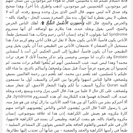
قائلاً السلام عليكم لله يا مُحسِنين، فقال له هؤلاء غير موجودين، مَن تسأل عنهم
غير موجودين، المُحسِنين غير موجودين، اذهب واطرق باباً آخراً، وهذا صحيح
وقد صدق لأنه ليس منهم، قال النبي الذي ينزل وحده ويمنع رفده، أي أنه لا
يعطي، لا يبض بقطرة كما يُقال، يده مثل الصخرة بسبب البخل – والعياذ بالله –
والحرص والشح، قال الله
وَأُحضِرَتِ الأَنفُسُ الشُّحَّ
۩
، أهلك الناس الحرض
والشح، النبي يقول ويجلد عبده، هذا يتلازم مع أوصافه، أي أنها سندروم
Syndrome كما يقولون، لا يُوجَد إنسان أناني رحيم وحبّاب، هذا مُستحيل طبعاً،
الأناني يكون قاسياً، الأناني يكون بخيلاً، لا تقل لي فلان أناني وهو كريم جداً، هذا
مستحيل لأن الصفتان لا تجتمعان، الأناني من الطبيعي جداً أن يكون بخيل ومن
الطبيعي جداً أن يكون قاسياً، انظروا إلى النبي الحكيم، أين أنت يا أينشتاين
Einstein وقد ذكرت لنا موسى وعيسى ولم تذكر محمداً لأنك لا تعرف تراث
محمد؟ وهذا ليس عيبه، عيب المسلمين أنهم لم يُبلِّغوا للعالم تراث محمد، لم
يُحسِنوا أن يعرضوه عرضاً جيداً، قيل سيفٌ ومُصحَفٌ وآتيناكم بالذبح، ما شاء الله
عليكم يا مُسلِمين، لقد بلَّغتم دين محمد، لقد بلَّغتم دين رحمة العالمين بسيفٍ
ومُصحَفٍ، قالوا للناس انتبهوا وأقرِنوا بين القرآن والسيف، أول ما تسمعون
كلمة Quran تذكَّروا السيف، تباً لكم ولهذا الشعار الأحمق، أي شعار سيف
ومُصحَف، على كل حال لا علينا من هذا، قال النبي ينزل وحده ويمنع رفده ويجلد
عبده، أف، الصحابة فهموا هذه المُتلازِمة، أي هذه السندروم Syndrome، قال
ألا أخبركم بشر من ذلكم؟ أي مِن هذا العبد الأناني، ما زال يُوجَد مَن هو شرٌ منه،
مَن يا رسول الله؟ قال الذين يُبغِضون الناس والناس يُبغِضونهم، الواحد منهم
كارهٌ مكروه، هو يعيش على الكراهية، إذن هذا له علاقة بموضوعي، إنسان
مكروه والعياذ بالله، هو ينفث كراهية، وطبيعي أن يستدعي الكراهية فانتبهوا،
الآن في علم النفس والعلوم الحافة بعلم النفس يقولون كل المشاعر السلبية –
طبعاً في رأسها الكراهية والحقد والضغينة – مِن شأنها أن تجتذب إليها نظائرها،