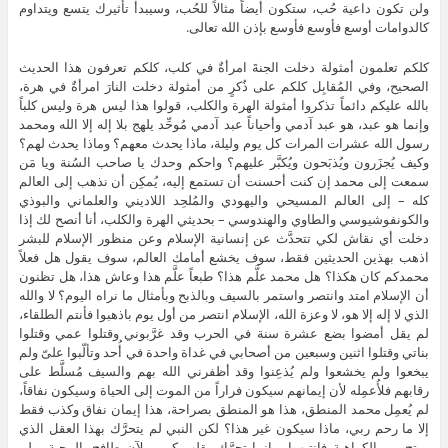
ولن تكون داعية حُب، ستكون أيضاً مثالاً للحُب، وسيبدأ تأثيرك يتسع ويتداوم
كالدوامات أوسع فأوسع فأوسع بإذن الله تعالى.
كلكم تعلمون أمثولة دخلت الجنةَ امرأةٌ في كلب، كلكم تعرفون هذا الحديث
الصحيح، وفي المُقابِل كلكم على ذُكرٍ من أمثولة دخلت النارَ امرأةٌ في هرة،
بالله عليكم دائماً تذكروا أمثولة الهرة والكلب، قولوا هذا ليس هرة وليس كلباً
وإنما هو عبد، هو عبد آدمي وأحياناً عبد آدمي مُوحِّد يلهج بلا إله إلا الله ومحمد
رسول الله عشرات المرات كل يوم وليلة، ماذا يحدث معهم؟ وماذا يحدث لهم؟
وكيف يُجزَرون ويُذبَحون ويُكبَّر عليهم؟ واحكم وحدك يا صاحب السُنة ويا مَن
سمعت إلى محمد إن كنت أحسنت أن تستمع إليه، يُمكِن أن نذهب إلى العالم
كله – إلى العالم المسيحي واليهودي والمُلحِد اللاديني والعلماني والبوذي
والكونفوشيوسي والطاوي والهندوسي – بحديثي الهرة والكلب، أنا أنصح لك إذا
دخلت أي نقاش لكي تتحدَّث عن إنسانية الإسلام وعن منظور الإسلام للبشر
اذهب بهذين الحديثين فقط، سوف يخشع أمامك العالم، سوف يقول هل فعلاً
محمدكم كان هكذا؟ هل محمد علَّم هذا؟ طبعاً علَّم هذا وعاش هذا، هل تظنون
أن الإسلام امتد وانتصر واستمر بالسيف وبالذبح وبأمثال ما نراه اليوم؟ لا والله
الذي لا إله إلا هو، لا وعزة الله، الإسلام انتصر من أول يوم باذهبوا فأنتم الطلقاء،
لم يقل أمضوا بضع عشرة سنة في الحرب وقد غرَّبوني وقتلوا عمي وقتلوا
بناتي وقتلوا اثنين وسبعين من أصحابي في غداة واحدة في أُحد وتألّبوا علىّ ولم
يبخعوا ولم يخشعوا ولم يُذعِنوا وقد أظفرني الله بهم والسيف مُسلَّط على
رقابهم فلأُعمِله لأن إيمانهم سيكون فراراً من الموت إلى الحياة وسيكون نفاقاً،
لم يُعمِل محمد المنطق، هذا هو المنطق بصراحة، هذا إيمان نفاق وكذب فقط
إلا ما رحم ربي، ماذا سيكون غير هذا؟ لكن النبي لم يتحرَّك بهذا العقل الذي
يمتح من الكراهية فانتبهوا، وإنما تحرَّك بقلب كبير ملآن طافح بالمحبة، ولم