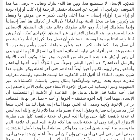
مُمكِن، الإنسان لا يستطيع هذا، ومِن هنا الله- تبارك وتعالى – يرضى منا هذا
الموقف الإفرادي، أن تُعرِب عن استعداد حقيقي للرحمة إزاء كلب أو إزاء دودة
أو إزاء هرة أوإزاء إنسان – هذا أعلى وأعلى بكثير – في موقفٍ ما وتفعل
هذاوتُبرهِن هذا قد تدخل الجنة بهذا، لماذا؟ لأن الله لن يُعامِلك هنا أيضاً إحصائياً
وإنما سيُعامِلك إفرادياً، وهو عالم بطوقك وعالم بقدراتك، المنطق الإحصائي
عند الله مرفوض، هو المنطق الإفرادي، عبر المنطق الإفرادي يُمكِن أن نُبرهِن
نُبلنا وإنسانيتنا ورحمتنا ومحبتنا، نستطيع أن نفعل هذا لكن إفرادياً، ولا نستطيع
أن نفعل هذا – كما قلت لكم – فيما يتعلَّق بجماعات كبيرة وبأمم وبشعوب، لا
نستطيع هذا، نحن أفراد في نهاية المطاف، أعود إلى السؤال المُهِم الذي ينبغي
أن يثور أو يُثار عند هذه المرحلة من الحديث وهو لماذا وكيف أحب الأنبياء
والرسل أعداءهم؟ هم أحبوا البشر جميعاً، من المُؤكَّد أنهم أحبوا أوداءهم
وأتباعهم وحواريهم، لكنهم أحبوا أيضاً أعداءهم حتى آخر لحظة وبكوا عليهم، هذا
شيئ عجيب، لماذا؟ أنا أقول لكم المُقارَبة هنا ليست فلسفية وليست معرفية،
مُقارَبة دينية بحت روحية وسأوضِّحها بمثال يسير، باستثناء الاستثناءات غير
المفهومة وغير الإنسانية في صراع الإخوة الأشقاء حين يتأدى الأمر بأحدهم إلى
قتل أخيه مثلما قتل قابيل هابيل فإن القاعدة أو الأغلبية أو المُعظَمية أن
الإنسان مهما أساء إليه أخوه شقيقه – أخوها أو أخته – يظل في نهاية المطاف
يراعي الإخوة، ويُحِبه ويتمنى له الخير، مهما أساء إليه يقول لك هذا أخي، طبعاً
يُبرِّر هذ بتبريرات فنتازية ويقول الدم لا يصير ماء، هذا كلام فارغ، والله الدم ليس
له علاقة بالقصة كلها، حتى وراثياً الدم ليس له علاقة بالقصة كلها، هذه نظرية
الامتزاج الوراثية وهى لها علاقة بالدم، هذا كلام فارغ، الدم ليس له علاقة، الدم
ماء ويصير ماء، يُوجَد شيئ أبعد من هذا وأكثر بساطة أيضاً وهو الأصل المُشترَك،
بمعنى أنني أرعى أبي في أخي حتى وإن كان أبي ميتاً، أعلم إن هذا يرضي أبي،
أعلم أن هذا يُحزِن أمي جداً، يُحِزنها جداً أن أكره أخي وأن أصرم وداده فضلاً