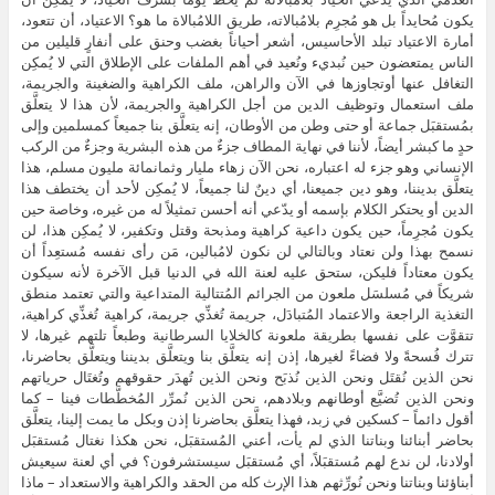
يكون مُحايداً بل هو مُجرِم بلامُبالاته، طريق اللامُبالاة ما هو؟ الاعتياد، أن تتعود،
أمارة الاعتياد تبلد الأحاسيس، أشعر أحياناً بغضب وحنق على أنفارٍ قليلين من
الناس يمتعضون حين نُبديء ونُعيد في أهم الملفات على الإطلاق التي لا يُمكِن
التغافل عنها أوتجاوزها في الآن والراهن، ملف الكراهية والضغينة والجريمة،
ملف استعمال وتوظيف الدين من أجل الكراهية والجريمة، لأن هذا لا يتعلَّق
بمُستقبَل جماعة أو حتى وطن من الأوطان، إنه يتعلَّق بنا جميعاً كمسلمين وإلى
حدٍ ما كبشر أيضاً، لأننا في نهاية المطاف جزءٌ من هذه البشرية وجزءٌ من الركب
الإنساني وهو جزء له اعتباره، نحن الآن زهاء مليار وثمانمائة مليون مسلم، هذا
يتعلَّق بديننا، وهو دين جميعنا، أي دينٌ لنا جميعاً، لا يُمكِن لأحد أن يختطف هذا
الدين أو يحتكر الكلام بإسمه أو يدّعي أنه أحسن تمثيلاً له من غيره، وخاصة حين
يكون مُجرِماً، حين يكون داعية كراهية ومذبحة وقتل وتكفير، لا يُمكِن هذا، لن
نسمح بهذا ولن نعتاد وبالتالي لن نكون لامُبالين، مَن رأى نفسه مُستعِداً أن
يكون معتاداً فليكن، ستحق عليه لعنة الله في الدنيا قبل الآخرة لأنه سيكون
شريكاً في مُسلسَل ملعون من الجرائم المُتتالية المتداعية والتي تعتمد منطق
التغذية الراجعة والاعتماد المُتبادَل، جريمة تُغذِّي جريمة، كراهية تُغذِّي كراهية،
تتقوَّت على نفسها بطريقة ملعونة كالخلايا السرطانية وطبعاً تلتهم غيرها، لا
تترك فُسحةً ولا فضاءً لغيرها، إذن إنه يتعلَّق بنا ويتعلَّق بديننا ويتعلَّق بحاضرنا،
نحن الذين نُقتَل ونحن الذين نُذبَح ونحن الذين تُهدَر حقوقهم وتُغتَال حرياتهم
ونحن الذين تُضيَّع أوطانهم وبلادهم، نحن الذين نُمرِّر المُخطَّطات فينا – كما
أقول دائماً – كسكين في زبد، فهذا يتعلَّق بحاضرنا إذن وبكل ما يمت إلينا، يتعلَّق
بحاضر أبنائنا وبناتنا الذي لم يأت، أعني المُستقبَل، نحن هكذا نغتال مُستقبَل
أولادنا، لن ندع لهم مُستقبَلاً، أي مُستقبَل سيستشرفون؟ في أي لعنة سيعيش
أبناؤئنا وبناتنا ونحن نُورِّثهم هذا الإرث كله من الحقد والكراهية والاستعداد – ماذا