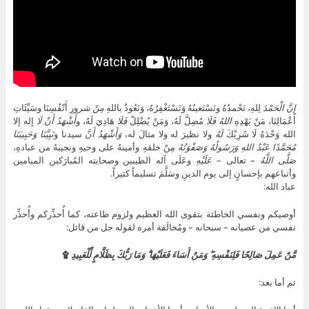
إِنَّ
الْحَمْدَ
لِلهِ، نَحْمدُهُ ونَسْتَعينُهُ وَنَسْتَغْفِرُهُ، وَنَعُوذُ باللهِ
مِنْ شر
ورِ أَنْفُسِنَا وسَيِّئَاتِ
أَعْمَالِنَا، مَنْ يَهْدِهِ
اللهُ
فَلَا
مُضِلَّ لَهُ، وَمَنْ يُضْلِلْ
فَلَا
هَادِيَ لَهُ، و
أَشْهَدُ أَنْ لَا
إله إلا
الله وَحْدَهُ لَا شَرِيْكَ
لَهُ
ولا نظيرَ له ولا مثالَ له،
وَأَشْهَدُ أَنَّ
سيدنا و
نَبِيَّنَا
وَحَبِيبَنَا
مُحَمَّدًا عَبْدُ اللهِ وَرَسُولُهُ وَصَفْوَتُهُ
مِنْ خلقهِ وأمينهُ على وحيهِ ونجيبهُ من عبادهِ،
صَلَّى اللَّهُ
– تعالى –
عَلَيْهِ
وعَلَى آله الطيبين وصحابته المُبارَكين الميامين
وأتباعهم بإحسانٍ إلى يوم الدينِ وسَلَّمَ تسليماً كثيراً.
عباد الله:
أوصيكم ونفسي الخاطئة بتقوى الله العظيم ولزوم طاعته، كما أُحذِّركم وأُحذِّر
نفسي من عصيانه – سبحانه – ومُخالَفة أمره لقوله جل من قائل:
مَّنْ عَمِلَ صَالِحًا فَلِنَفْسِهِ ۖ وَمَنْ أَسَاءَ فَعَلَيْهَا ۗ وَمَا رَبُّكَ بِظَلَّامٍ لِّلْعَبِيدِ
۩
ثم أما بعد: