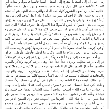
إلى أعلى أم إلى أسفل؟ يتدرج إلى أسفل، أسوأ فأسوأ فأسوأ، والبداية أين
كانت؟ بالأنانية حين قال ينزل وحده، سعيد بنفسه ويدور حول نفسه مُتألهاً،
الأنانية أصل من أصول الشرور كلها، حُب الذات والنرجسية، المُهِم هو أننا نختم
الآن برابع شيئ، قال ألا أخبركم بشرٍ من ذلكم؟ ماذا؟ هل يُوجَد ألعن من هذا
أيضاً؟ يُوجَد، قالوا بلى يا رسول الله إن شئت، قال من لا يُرجى خيره ولا يُؤمَن
شره، هل هذا الأسوأ أم ليس الأسوأ؟هذا الأسوأ، هل تعرف لماذا؟ الذي قبله
أنت منه في آمان ما لم تدس له على طرف، لكن هذا لا تدوس له على طرف ولا
على دماغ وأنت بعيد عنه ومع ذلك لا فائدة ويُنشِّن عليك، يُقال هذا الزنديق الذي
في القارة الثانية نُريد أن نتخلَّص منه، نحن في آسيا وهو في أستراليا لكنه
زنديق وابن كذا وكذا ولابد أن نتخلَّص منه، يا رجل أنا في أستراليا وأنت في آسيا
أو في أفريقيا، ما قصتك معي؟ قال النبي لا يُرجى خيره ولا يُؤمَن شره، صلى الله
على مُعلِّم الناس الخير، تدرَّج بنا النبي وتَنَّزل بنا أوطى فأوطى فأوطى، أي أن
النبي أخذنا من ظلام إلى درجة أظلم فتوقَّفنا عن الرؤية ثم إلى درجة أكثر ظلاماً
ثم إلى درجة مُظلِمة وباردة جداً جداً جداً وهى درجة كريهة وتُذكِّر بالموت
وبالقبور وبأعماق القبور، قال لك الواحد من هؤلاء الناس لا يُرجى خيره ولا يُؤمَن
شره، وهكذا هو الإنسان إذا لم يتعاهد نفسه ويُواظِب بالتربية والتهذيب
والمجاهدة، الشطارة ليست في أن تقرأ كتباً وتسمع كلاماً ثم تستعرض به على
أُناس مثلك، ليست هكذا الشطارة، الشطارة في أن تُربي نفسك، ربِّ نفسك
وجاهد لكي تجعل نفسك أفضل وإلا سوف تخسر، أنت عندك حياة واحدة، وكلنا
يا إخواني – ما شاء الله – أصبحنا عواجيزاً، نسبة الشباب الصغار فينا قليلة، ولو
قولنا مُتوسِّط العمر ثمانين سنة وهذا خمسون وهذا أربعون وهذا ستون فإن
هذا يعني أننا – ما شاء الله – اقتربنا من الموت، نحن نرى السفح الآخر من
الجبل، أنا سأموت وأنت ستموت وهو سيموت وهى ستموت وجاري سيموت و
أبي وأمي ومُعلِّمي وشيخي والخبّاز والدبّاس والسمكري والصيدلي والطبيب