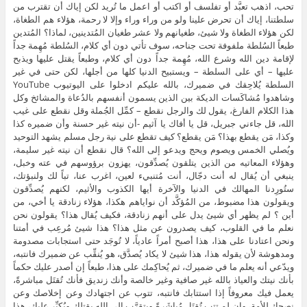
تحب، اذهب تعبَّد أو تفلسف أو اكتب أو اعمل ما تُريد لكن إياك أن تقترب من
سلطتنا، إياك أن تحرض علينا ولو من وراء وراء وإلا لا رحمة، هؤلاء هم الطغاة،
لكن هؤلاء الطغاة ولا شيئ، طغيانهم ولا عشر طغيان المُتدينين، لماذا؟ المُتدين
طبعاً السُلطة ملفوفة تحت جناحه، سوف تأتي دون أي كلام، السُلطة مُهِمة جداً
لإقامة دين الله وشرع الله، مُهِمة جداً دون أي كلام، وطبعاً يقتل عليها ويذبح
عليها – أي على السلطة – ويستبيح الدنيا كلها من أجلها، لكن حتى في غير
السلطة يُلاحِقك في ضميرك، بالله عليكم ادخلوا على اليوتيوب YouTube
وشاهدوا مُشاكَسات الديكة بين الذين يسمون أنفسهم بالدُعاة والمشائخ وكل
هذا الكلام الفارغ، يقول لك والرجل نقطع – كمِّل الجُملة وقل نقطع على غيب
الله، قل جاءني جبريل، قل يا أفاك يا آثيم -أن نيته غير حسنة وأن ضميره كذا
وكذا، مَن يقطع بهذا؟ مَن يقطع؟ كيف تقطع على نية رجل مسلم يشهد التوحيد
ويُصلي الخمس ويصوم ويحج ويدعو إلى الله؟ قال نقطع أن نيته غير سليمة،
وهؤلاء المعاتيه من الذين يتلقون يُصدِّقون، يهزون برؤوسهم في عته وخبل،
ينبغي أن يُقال له أنت دجّال، أنت مُتنبيء لعين، اغرب عنا، تباً لك ولنبؤتك،
ستُورِدنا المهالك في الدنيا والآخرة أيها الكذوب والأثيم، لكنهم يُصدِّقون
ويقولون هذا مضبوط، من المُؤكَّد أن نواياهم هكذا، هؤلاء زنادقة يا أخي، من
أين ؟ لم يظهر أي شيئ يدل على أنهم زنادقة، فكيف يُقال هذا؟ يقولون نحن
نعلم ما في القلوب، كيف يصدرون عن مثل هذا؟ هذا شيئ مُرعِب في أمتنا
ونحن اعتادنا على هذا، هذا أصبح أمراً عادياً، لا تُوجَد حتى استجابات مصدومة
ومدهوشة لأن يقوله هذا، هذا شيئ لا يكاد يُصدَّق، هو يُنقِّب عن ضميرك فانتبه،
ويدّعي أنه يعلم ما في ضميرك، ثم يُحاكِمك على هذا، طبعاً إن أصدر عليك حكماً
بأنك نيتك والعياذ بالله غير صافية وغير خالصة وأنك زنديق فأنك تُقتَل مباشرةً،
يعمل فيك معروفاً إذا استتابك فانتبه، تتوب عن اجتهادك وعن إخلاصك وعن
نصحك للأمة، وإن لم تتب تُقتَل مُباشَرةً ويتقرَّب إلى الله بقتلك ويُكبِّر عليك، هذا