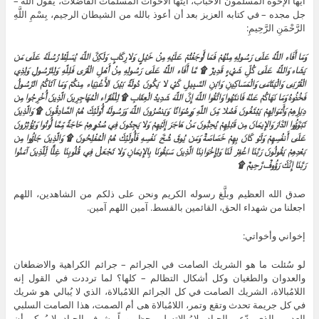
أيها الإخوة المسلمون الأحباب، أيتها الأخوات المسلمات الفاضلات، يقول الله –
جل مجده – في كتابه العزيز بعد أن أعوذ بالله من الشيطان الرجيم، بِسْمِ اللَّهِ
الرَّحْمَنِ الرَّحِيمِ:
وَمَا أَفَاء اللَّهُ عَلَى رَسُولِهِ مِنْهُمْ فَمَا أَوْجَفْتُمْ عَلَيْهِ مِنْ خَيْلٍ وَلا رِكَابٍ وَلَكِنَّ اللَّهَ يُسَلِّطُ رُسُلَهُ عَلَى مَن
يَشَاء وَاللَّهُ عَلَى كُلِّ شَيْءٍ قَدِيرٌ ۩ مَّا أَفَاء اللَّهُ عَلَى رَسُولِهِ مِنْ أَهْلِ الْقُرَى فَلِلَّهِ وَلِلرَّسُولِ وَلِذِي
الْقُرْبَى وَالْيَتَامَى وَالْمَسَاكِينِ وَابْنِ السَّبِيلِ كَيْ لا يَكُونَ دُولَةً بَيْنَ الأَغْنِيَاء مِنكُمْ وَمَا آتَاكُمُ الرَّسُولُ
فَخُذُوهُ وَمَا نَهَاكُمْ عَنْهُ فَانتَهُوا وَاتَّقُوا اللَّهَ إِنَّ اللَّهَ شَدِيدُ الْعِقَابِ ۩ لِلْفُقَرَاء الْمُهَاجِرِينَ الَّذِينَ أُخْرِجُوا مِن
دِيَارِهِمْ وَأَمْوَالِهِمْ يَبْتَغُونَ فَضْلا مِّنَ اللَّهِ وَرِضْوَانًا وَيَنصُرُونَ اللَّهَ وَرَسُولَهُ أُوْلَئِكَ هُمُ الصَّادِقُونَ ۩ وَالَّذِينَ
تَبَوَّؤُوا الدَّارَ وَالإِيمَانَ مِن قَبْلِهِمْ يُحِبُّونَ مَنْ هَاجَرَ إِلَيْهِمْ وَلا يَجِدُونَ فِي صُدُورِهِمْ حَاجَةً مِّمَّا أُوتُوا وَيُؤْثِرُونَ
عَلَى أَنفُسِهِمْ وَلَوْ كَانَ بِهِمْ خَصَاصَةٌ وَمَن يُوقَ شُحَّ نَفْسِهِ فَأُولَئِكَ هُمُ الْمُفْلِحُونَ ۩ وَالَّذِينَ جَاؤُوا مِن
بَعْدِهِمْ يَقُولُونَ رَبَّنَا اغْفِرْ لَنَا وَلِإِخْوَانِنَا الَّذِينَ سَبَقُونَا بِالإِيمَانِ وَلا تَجْعَلْ فِي قُلُوبِنَا غِلًّا لِّلَّذِينَ آمَنُوا
رَبَّنَا إِنَّكَ رَؤُوفٌ رَّحِيمٌ
۩
صدق الله العظيم وبلَّغ رسوله الكريم ونحن على ذلكم من الشاهدين، اللهم
اجعلنا من شهداء الحق، القائمين بالقسط. آمين اللهم آمين.
إخواني وأخواتي:
لو سُئلت ما هو الشريك الصامت في الجرائم – جرائم الكراهية والاضطغان
والعدوان والطغيان وكل أشكال التظالم – كلها؟ لما ترددت في القول إنه
اللامُبالاة، الشريك الصامت في كل الجرائم اللامُبالاة، الذي لا يُبالي هو شريك
في كل جريمة تحدث وتقع وتمر، اللامُبالاة هى أم الصمت، هذا الصامت السلبي
العدمي الذي يدّعي الحياد بلامُبالاته لم يحظ يوماً بشرف الحياد، لا يُمكِن أن