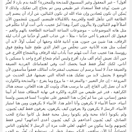
أقول؟ – غير المعقول وغير المسبوق للمذبحة وللمجزرة؟ كلمة بدم بارد لا تُعبِّر
عن شيئ، يُوجَد فعلاً استعداد غير طبيعي ومن ثم يحتاج إلى تفكيك، ولذلك لا
يُمكِن أن نكون مُعتادين وإن شاء الله لن نكون لامُبالين، مَن أراد أن ينضم إلى
الطائفة التي تتأهل للعنة وللجريمة باللامُبالاة فلينضم، كثيرون مُنضَمون الآن
أصلاً لأنهم لامُبالون ولا يتأثَّرون كثيراً، وهذا أمرٌ عجيب، تأتي أنت أو أنا نتكلَّم في
مثل هاته الموضوعات – موضوعات الساعة الساخنة الطافحة بالهم والغم –
فيقول لك أحدهم يا أخي حدِّثنا – مثلاً – عن عذاب القبر أو حدِّثنا عن آداب ليلة
الزفاف، هذا شيئ من جنون، هذه أنانية قاتلة وحقها أن تُصلَب أولاً، لابد أن
تُصلَب مثل هذه الأنانية حتى نتخلَّص من العار الذي طفح علينا وطفح فوق
رؤوسنا، هذا عجيب جداً، أنت مُهتَم جداً بآداب ليلة الزفاف وبالشجاع الأقرع، في
حين أنك تعيش أمام ألف مارد أقرع وليس أمام شجاع أقرع واحد يا مسكين يا
أناني، لكنك تُفكِّر فقط فيما يخصك أنت وفي اهتماماتك الفردية الضيقة
والضيقة جداً، لا لسنا برسم أن نستجيب لمقترحات أمثالك، فعفواً متأسفون لأن
الوضع لا يحتمل، لابد من تفكيك هذه الحالة التي نعيشها، قبل الحديث عن
المروعة – إن جاز التعبير – والمفزعة – ما يروع وما يفزع – والمذبحة والكوارث
لابد أن نصل إلى القاع، إلى ما يرسب هناك ويُنبِت كل هذه اللعائن، سنجد هناك
الكراهية ، قدر غير طبيعي من الكره، والكره في نهاية المطاف شئنا أم أبينا
شعور إنساني، مَن منا لم يُجرِّب هذا الشعور على تفاوت؟ لسنا قديسين ولسنا
أنبياء، حتماً الأنبياء لا يكرهون وأنا أعلم هذا، الأنبياء لا يكرهون ومِن هنا امتياز
الأنبياء، الرسل لا يكرهون ولا يعرفون كيف يكرهون، يعرفون فقط كيف يُحِبون،
ولم يكونوا دُعاة محبة ولم يكونوا رسل محبة فقط بل كانوا نماذج للحب
الصادق، كيف يُحِبون أعداءهم بل كيف يُحِبون أعدى أعدائهم؟ ليس فقط
يُحِبونهم وإنما يبكون من أجلهم، لعلي قلت مرة أن الرسل لا يُعامِلون الناس
إحصائياً، أنا الآن سأُفضي إليكم بمعيار خطر لي نستطيع أن نُعيِّر به الحب