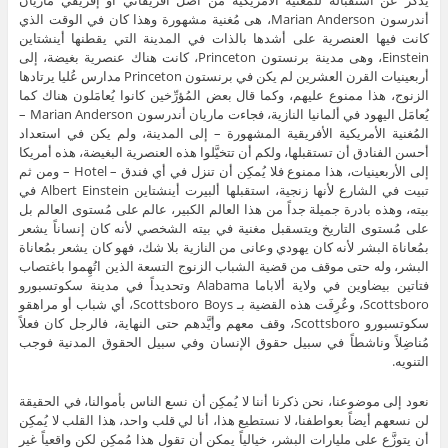
يُذكَر عن استقباله للمغنية الأمريكية من أصل أفريقاني أو إفريقي ماريان
أندرسون Marian Anderson، هى مُغنية مشهورة وهذا كان في الوقت الذي
كانت فيها العنصرية على أشدها بالذات في المدينة التي يقطنها أينشتاين
Einstein، وهى مدينة برنستون Princeton، كانت هناك عنصرية بغيضة، إلى
أربعينيات القرن العشرين لم يكن في برنستون Princeton مدارس عُليا يرتادها
الزنوج، هذا ممنوع عليهم، وكما قال بعض المُؤرِّخين كانوا يُعامَلون هناك كما
يُعامَل اليهود في ألمانيا النازية، فجاءت ماريان أندرسون Marian Anderson –
المُغنية الأمريكية الأفريقية المشهورة – إلى المدينة، ولم يكن في استعداد
أحسن الفنادق أن تستقبلها، ولكم أن تتخيَّلوا هذه العنصرية البغيضة، هذه أمريكا
إلى الأربعينيات، هذا ممنوع فلا يُمكِن أن تنزل في أي فندق – Hotel – ومن ثم
تبيت في الشارع لأنها زنجية، استقبلها ألبيرت أينشتاين Albert Einstein في
بيته، وهذه بادرة جميلة جداً من هذا العالم الكبير، عالم على مُستوى العالم بل
على مُستوى التاريخ ويتسقبل مغنية في بيته الشخصي لأنه كان إنساناً يشعر
بمُعاناة البشر لأنه كان يهودي وعانى من النازية بلا شك، فهو كان يشعر بمُعاناة
البشر، وله حتى موقف من قضية الشباب الزنوج التسعة الذين اتُهِموا باغتصاب
فتاتين بيضاوين في ولاية ألاباما Alabama وتحديداً في مدينة سكوتسبورو
Scottsboro، وعُرِفَت هذه القضية بـ Scottsboro Boys، أي شباب أو مراهقو
سكوتسبورو Scottsboro، وقف معهم وأيَّدهم حتى النهاية، فالرجل كان فعلاً
مُناضِلاً وناشطاً في سبيل حقوق الإنسان وفي سبيل الحقوق المدنية فوجب
التنويه.
نعود إلى موضوعنا، نحن ذكرنا أننا لا يُمكِن أن نسع الناس بأموالنا، في الحقيقة
لن نسعهم أيضاً بعواطفنا، لا نستطيع هذا، أنا لي قلب واحد، هذا القلب لا يُمكِن
أن يتوزَّع على مليارات البشر، خيالياً يمكن أن تقول هذا مُمكِن لكن واقعياً غير