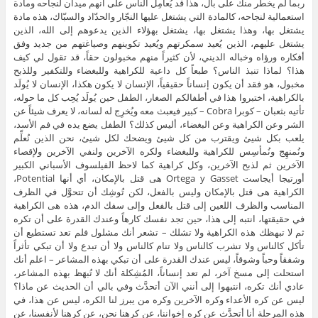
ربما لم يخطر منك على بال، هذا قد يُعامِل الناس على أنهم ميدان لنجاحه ومادة
استعمالية لنجاحه، كالمادة التي يشتغل عليها النجّار والحدّاد والسبّاك، هذه مادة
يشتغل بها، وهذا يشتغل بها، يشتغل بهؤلاء الذين يدعوهم إلى الله، الذين
يشتغل عليهم، الذين يُعيد سمكرتهم ويُعيد تكوينهم وصياغتهم من جديد وفق
أفكاره ورؤاه وخباله الديني، لأن كثيراً منهم مخبولون حقاً، قد تقول لي كيف
هذا؟ لماذا تنبذ الناس؟ طبعاً كل داعية للكراهية وللبغضاء وللتكفير وللذبح
مخبول، هو فقد أن يكون إنساناً حقيقياً، الإنسان لا يكون هكذا، الإنسان لا يُولَد
بالكراهية، اختبروا هذا في أطفالكم الصغار، الطفل حين يُولَد يُحِب كل ما حوله،
تأتيه بثعبان – كوبرا Cobra – كبير فيعبث معه ويُخرِج له لسانه، لا يعرف شيئاً عن
الشر وعن الكراهية وعن البغضاء، أليس كذلك؟ الطفل يضع يده في فم الأسد،
يلعب بكل شيئ ويقترب من كل شيئ ويضحك لكل شيئ، نحن الذين نُعلِّم
ونُمنهِج ونُمأسِس للكراهية وللبغضاء ولكره الآخرين ولنفي الآخرين ولإقصاء
الآخرين ثم لذبح الآخرين، وكل كراهية كما لاحظ الفيلسوف الأسباني الكبير
أورتيجا أيجاست Ortega y Gasset هى قتل بالإمكان، أي أنها Potential،
الكراهية هى قتل بالإمكان وليس بالفعل، لكن تُوشِك أن تتحوَّل في الظرف
المناسب والظرف اللعين إلى قتل بالفعل وإلى سفك الدم، هذه هى الكراهية
في حقيقتها، انتبه إلى هذا، حين تجد نفسك كارهاً وعندك القدرة على أن تكره
ثم لا تبهظك هذه الكراهية ولا تشلك – تشعر أنك مشلول فلم تعد تستطيع أن
تأكل كالناس ولا تشرب كالناس ولا تنام كالناس ولا أن تبدع ولا أن تبكي تأثراً
وشفقاً وحباً وشوقاً، ليس عندك القدرة على أن تبكي بهذه المشاعر – اعلم أنك
استحلت إلى مسخ آخر، لم تعد إنساناً، المُشِكلة أنك لا تُبهَظ بهذه المشاعر،
عادي أنك تكره، انتبهوا إلى أنني الآن أتحدَّث وفي بالي أن الحديث عن ماذا؟
ليس عن كره الأعداء وكره الآخرين وكره من يبرز لنا الكره، ليس عن هذا، في
هذه المرحلة أنا أتحدَّث عن كره إخواننا، عن كرهنا نحن، عن كرهنا لأنفسنا، عن