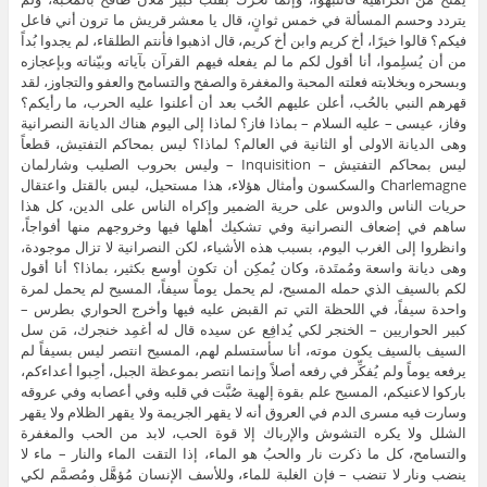
يتردد وحسم المسألة في خمس ثوانٍ، قال يا معشر قريش ما ترون أني فاعل
فيكم؟ قالوا خيرًا، أخ كريم وابن أخ كريم، قال اذهبوا فأنتم الطلقاء، لم يجدوا بُداً
من أن يُسلِموا، أنا أقول لكم ما لم يفعله فيهم القرآن بآياته وبيّناته وبإعجازه
وبسحره وبخلابته فعلته المحبة والمغفرة والصفح والتسامح والعفو والتجاوز، لقد
قهرهم النبي بالحُب، أعلن عليهم الحُب بعد أن أعلنوا عليه الحرب، ما رأيكم؟
وفاز، عيسى – عليه السلام – بماذا فاز؟ لماذا إلى اليوم هناك الديانة النصرانية
وهى الديانة الاولى أو الثانية في العالم؟ لماذا؟ ليس بمحاكم التفتيش، قطعاً
ليس بمحاكم التفتيش – Inquisition – وليس بحروب الصليب وشارلمان
Charlemagne والسكسون وأمثال هؤلاء، هذا مستحيل، ليس بالقتل واعتقال
حريات الناس والدوس على حرية الضمير وإكراه الناس على الدين، كل هذا
ساهم في إضعاف النصرانية وفي تشكيك أهلها فيها وخروجهم منها أفواجاً،
وانظروا إلى الغرب اليوم، بسبب هذه الأشياء، لكن النصرانية لا تزال موجودة،
وهى ديانة واسعة ومُمتَدة، وكان يُمكِن أن تكون أوسع بكثير، بماذا؟ أنا أقول
لكم بالسيف الذي حمله المسيح، لم يحمل يوماً سيفاً، المسيح لم يحمل لمرة
واحدة سيفاً، في اللحظة التي تم القبض عليه فيها وأخرج الحواري بطرس –
كبير الحواريين – الخنجر لكي يُدافِع عن سيده قال له أغمِد خنجرك، مَن سل
السيف بالسيف يكون موته، أنا سأستسلم لهم، المسيح انتصر ليس بسيفاً لم
يرفعه يوماً ولم يُفكِّر في رفعه أصلاً وإنما انتصر بموعظة الجبل، أحِبوا أعداءكم،
باركوا لاعنيكم، المسيح علم بقوة إلهية صُبَّت في قلبه وفي أعصابه وفي عروقه
وسارت فيه مسرى الدم في العروق أنه لا يقهر الجريمة ولا يقهر الظلام ولا يقهر
الشلل ولا يكره التشوش والإرباك إلا قوة الحب، لابد من الحب والمغفرة
والتسامح، كل ما ذكرت نار والحبُ هو الماء، إذا التقت الماء والنار – ماء لا
ينضب ونار لا تنضب – فإن الغلبة للماء، وللأسف الإنسان مُؤهَّل ومُصمَّم لكي