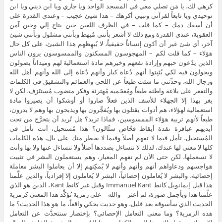
كرهي لك، يا مَن تصلي معي في المسجد الواحد ويا جاري ويا ابن ديني ويا ابن
توحيدي ويا تابعاً لقرآني ونبيي أكرهك – هذا شيئ عجيب – وعندي القدرة على
أن أسفك دمك – كما قلت – في الظرف اللعين حين يتاح إلي وحين آمن
العقوبة، عندي القدرة ومع ذلك لا أشعر بأنني مُبهظ وبأنني مشلول وبأنني شيئ
آخر، أي شئ غير أن أكون إنساناً حقيقياً، لا يُبهِظهم هذا الشيئ، على كل حال
هؤلاء – كما قلت لكم – المهجوسون المسكنون والممسوسون يرون الناس
الذين يدّعون حبهم وإرادة نفعهم وخيرهم مادة استعمالية لهم وميداناً يصولون
ويجولون فيه لكي يُثبِتوا أنهم دُعاة كبار وأنهم دُعاة إلى الله وأنهم أهل الله
ورجال الله، وحدِّثني ما شئت طبعاً عن اللحى والعمائم والتشقيق في الكلمات
والتقعر على بلاغة واطئة طبعاً ومُعجَمية مُهترئة وفكر منضوب مُستنَزف، لكن لا
يغر بهذا إلا الجهلاء للأسف الذين فعلاً صاروا أو أوشكوا أن يصيروا مادة
استعمالية لهؤلاء، هم أدوات يقتلون بها ويُفجِّرون بها ويذبحون بها وهم لا يدرون،
طبعاً لأنهم تربية هؤلاء الممسوسين، فماذا تريد؟ هل تُريد أن يتخرَّج من تحت
أيديهم عباقرة نقدة أيقاظ فحّاص سئّالون؟ هذا مُستحيل، أنت تأمل في
المُستحيل، تأمل فيما لا تفهم أصلاً وفيما لا يخطر منك على بال، هذه الكلمات
كلها لا معنى لها عندك، لذلك لا تتساءل بصددها أصلاً ولا تتساءل عنها ولا بها وأنت
لا تسعملها، لكن حتى الآن لم نفهم المعيار، وهم يستعملون البشر في تثبيت
هواجسهم ودعاواهم أنهم وأنهم وأنهم لا يُمكِنهم إلا أن يعاملوا البشر معاملة
إحصائية، والبشر لا يُعاملون إحصائياً، البشر لا يُعاملون إلا إفرادياً، والدين علَّمنا
هذا قبل إيمانويل كانط Immanuel Kant وقبل غير كانط Kant، الدين هو الذي
علَّمنا هذا وبأجمل صورة، لم أعثر – والله – على رمزية تُؤكِّد هذا المعنى كرمزية
الحديث الذي سأسوقه بعد قليل، وهو حديث يحكي واقعاً، ما هو هذا الحديث؟ ما
هذه الرمزية؟ وما معنى التعامل الإحصائي؟ بإختصار سنتحدَّث عن التعامل