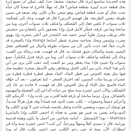
هذه الحديدة سأصنع إبرة، قال سخيفٌ، سخيفٌ جداً، كيف يُمكِن أن تصنع إبرة
بحك قطعة حديد كبيرة بقطعة قماش؟ قال له مهلاً، فأخرح له صحناً كان خبأه
تحت شال أو تحت قطعة قماش، وهو صحن ملآن بالإبر، وقد صنعه في سنين
طويلة بنفس الطريقة، هل فهمتم الدرس؟ قال قد فهمت وعاد إلى مُعتكَفه،
ثلاث سنوات لا تكفي فعاد إلى المُعتكَف واعتكف ثلاث سنوات أخرى، وما من
سانحة وما من بارقة، فتبخَّر الأمل فنزل وإذا بعصفور يأتي بأضغاثٍ من حشيش
جاف ورطب وينزل هاوياً ليبني عشه عند المُنحدَر في أعلى شجرة، وإذ يهوي
يضرب ويلمس ويحك بجناحيه صخرة، فنظر أسانجا Asanga وإذا بالصخرة قد
تأثرت حقاً، لقد حدث تأثير، لأن من سنوات طويلة وأجيال من العصافير تفعل
الشيئ نفسه والمكان ضيق فتحتك به، قال قد فهمت، هذه رسالة من الغيب،
وعاد إلى مُعتكَفه واعتكف ثلاث سنوات أخر، وما من بارقة فنزل مُكسَّراً، تسع
سنوات ولا شيئ، فإذا بماء يقطر ومن ثم التفت إليه، ذهب لكي يرى من أين
يأتي هذا الماء، يأتي من أعلى الجبل ويتقاطر، وفي الأسفل صخرة عظيمة صار
فيها مثل هيئة الحوض من قطر الماء، الماء يقطر قطرة قطرة قطرة من
عشرات وربما مئات السنين، لقد اخترق الصخر – كما تعرفون – بعد أن جوَّفه
الماء فأصبح مثل الإناء أو مثل الحوض، قال قد فهمت، لا فائدة ثم عاد إلى
المُعتكَف، والآن اثنتي عشرة سنة سلخ من حياته الداعي إلى الفضيلة والمهموم
بالفضائل، ونزل دونما سانحة أو بارقة فلما أقترب من بلدته وإذا – أكرمكم الله
وأعزكم جميعاً وجمعوات – بكلب يعيث الدود فيه فساداً وقد هزل هزالاً شديداً،
هو يُوشِك أن يموت ويقضي، فأخذه وجعل يلحسه بلسانه حتى لا يُؤذي الكلب ولا
الدود،وأخذ يعتني به، فبين هو يعتني به فجأة إذ اختفى الكلب وإذا بالمايتريا
Maitreya – بوذا المُستقبَل – أمامه بجناحين من أجمل ما يكون وهيئة قدسية
نورانية، قال يا سيدي أهلاً وسهلاً ومرحباً، أين كنت؟ اثنتي عشرة سنة وأنا في
انتظارك، الآن سنح له حين رحم الكلب، حين اعتنى بكلب، قال له بوذا