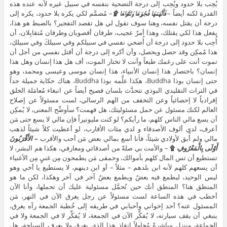
يُحِب بلا حدود ويُحِب إلى درجة التضحية بنفسه في سبيل غيره لأنه عنده هذه
القدرة لكنه أيضاً –
فَأَلْهَمَهَا فُجُورَهَا وَتَقْوَاهَا ۩
– مُصمَّم لكي يكره بلا حدود، يكره إلى
درجة أن يقتل نفسه، وهنا سوف تقول لي هل تقصد التفجير؟ بالضبط هو هذا،
يفعل هذا لكي يقتلك، وهذا أمرٌ عجيب، طرفان أقصويان وطرفان مُتقابِلان، أن
أُحِب بلا حدود إلى درجة أن أُضحي نفسي في سبيلكم وفي سبيلكَ وفي سبيلكِ،
هذا مُمكِن وقد حصل ويحصل، وأن أكره إلى درجة أن أقتل نفسي من أجل أن
تموت أنت على رغمك طبعاً وأنت لا تختار الموت، أف هل هذا إنسان وهل هذا
إنسان؟ باختصار هذا إنسان الأنبياء، هذا إنسان موسى وعيسى ومحمد، وهو
حتى إنسان بوذا Buddha، هكذا علَّمه بوذا Buddha، هناك حكاية جميلة جداً
في التراث التقليدي البوذي تتحدَّث بلسان فصيح أيضاً عن انبغاء مُعامَلة الخلق
إفرادياً لا إحصائياً وعن التخفف من الهم الرسالي، لست مسئولاً عن إصلاح
العالم لكنك مسئول عن حمل مسئوليتك، هل فهمت؟ سأوضِّح المعنى، لا يُمكِن
أن يسع مالي الناس كلهم، ما رأيكم؟ لو كنت مليونيراً فإن مالي لا يسع حتى مَن
أعرف، لدي ألوف الأصدقاء و لدي مئات الأقارب، لو أعطيت كلاً شيئاً لذهب
مالي ولم أُبق لأولادي شيئاً، فأنا أسع بمالي بعض مَن أحب والأقرب
–
الأَقْرَبُونَ
أَوْلَى بِالْمَعْرُوفِ
۩
– والأمت بي صلةً من أصدقائي ومعارفي، هكذا هم البشر، لا
تستطيع أن تس المال كلهم بأموالك، وحمقى مَن يطمحون مِن غنيٍ مِن الأغنياء
أن يسعهم كلهم لأنه ابن بلدهم – مثلاً – أو ابن دينهم، لا يستطيع يا أخي وهو
ليس الوحيد، ليطمع فيه بعضٌ ويطمع بعضٌ آخر في آخر وهكذا، لكن ما هو
المنطق هنا؟ المنطق أنك حين تُحمَّل مسئولية عليك أن تحملها، وأنا الآن
أخطب في هذه الساعة لست مسئولاً عن رجل يغرق الآن في النهر، مَن
المسئول عنه؟ أحد إخواني وأحبابي في طريقه إلى خُطبة الجمعة رآه يغرق،
ينبغي أن يقف سيارته، لا يُفكِّر الآن في الجمعة، لا يُفكِّر لا في الجمعة ولا في
الجماعة، وينزل مباشرةً مُحاوِلاً إنقاذ هذا الذي يغرق ولا يعرف السباحة، هل