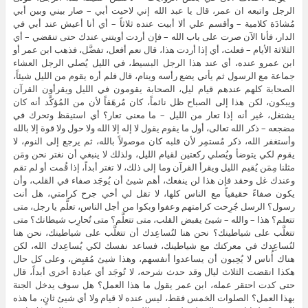
الرجل واتبعه ان عمر، قال يا عبد الله إني لاحيت أبي – صار بيني وبين أبي
مُشادَة كلامية – وأقسم علي ألا أبيت عنده ثلاثاً – أي أنا أعيش عند أبي في
الدار، فأنا الآن صرت على باب الله – فإن أردت أويتني عندك حتى تنقضي – أي
الثلاثة الأيام – فعلت، أي إذا أردت هذا، قال نعم أفعل، تفضَّل، فذهب ابن عمر أو
ابن عمرو عنده، أي عند هذا الرجل البسيط، في الليل يُصلي الرجل العشاء
جماعة مع الرسول ثم يأتي يضع رأسه وينام، قال فلم أره يقوم من الليل شيئاً،
الصحابة كلهم عندهم قيام ليل، الصحابة يقومون في الليل ويقرأون القرآن
ويبكون، لكن هذا إلى الصباح ظل نائماً، كان مُرهَقاً لأن من المُؤكَّد أنه كان
يشتغل، غير أنه إذا تعار من الليل – ما معنى تعار؟ أي استيقظ وتحرك في
مضجعه – ذكر الله تعالى، أول ما يقوم يقول لا إله إلا الله ولا حول ولا قوة إلا بالله
وأستغفر الله، ذكر مُستمِر لأن قلبه كان موصولاً بالله، ثم يرجع إلى النوم، لا
يقوم لكي يتوضأ ويُصلي ركعتين لقيام الليل، ولذلك لا ينبغي أن نغتر نحن ومَن
مثلنا مِمَن يُقيم الليل ويقرأ القرآن وما إلى ذلك، لا تغتر أبداً، إذا قُمت أو لم تقم
وعندك غل وحقد فإن هذا لن ينفعك، أهم شيئ أن يُوجَد صفاء في القلب، وأن
يكون صفاءً حقيقياً مع الناس كلها، لا تقل لي أخي جرح كرامتي، هل أنت
رسول؟ الرسل جُرِحت كرامتهم وعفوا وبكوا من أجل الناس، تعلَّم يا رجل، متى
تتعلم؟ هذا – والله – شيئ يقبض القلب، متى تتعلَّم؟ متى تُحارِب شيطانك؟ متى
تتغلَّب على شياطينك؟ نحن هنا لنُساعِدك أن تتغلَّب على شياطينك، نحن هنا
لنُساعِدك في معركتك مع شياطينك، فساعد نفسك لكي يُساعِدك الله، لكن
هناك أُناس لا يُحِبون أن يساعدوا أنفسهم، وهذا شيئ مُقبِض، وعلى كل حال
هكذا انقضت الثلاث ليال وقد حدث شرحه، لا تُوجَد أي عبادة أخرى أبداً، قال
حتى كدت احتقر عمله، ابن عمر يقول ما هذا العمل؟ هل سوف يدخل الجنة
بهذا العمل؟ الصلوات الخمس فقط، ليس عنده لا قيام ولا أي شيئ ثانٍ، ما هذه