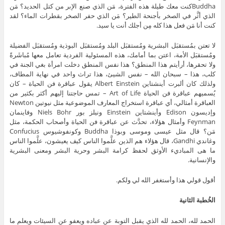
Buddhaكنت معك طيلة هذه الفترة، مَن الذي صنع الإبر من كتل الحديد؟ مَن
الذي أثَّر في الصخر بأجنحة الطير؟ مَن الذي حفر الصخر بقطرات الماء؟ لقد
كنت أنا مَن فعل هذا كله مِن أجلك أنت يا سيد.
لا تعتن بمُستقبَل البشرية ومُستقبَل البلد ومُستقبَل البوذية ومُستقبَل الفضيلة
ومُستقبَل الأمة، اعتن بما أمامك، هذه المسئولية الفردية تعامل معها مُباشَرةً
ولا تحقرها، أرأيتم هذا المنطق؟ هذا نفس المنطق دخلت امرأة بغي الجنة في
كلب، هذا – سبحان الله – نفس الشيئ، هذا تراث واحد في نهاية المطاف،
ولذلك كان ألبرت أينشتاين Albert Einstein يقول عباقرة فن الحياة – كان
يُسميهم عباقرة فن الحياة Art of Life – تمس حاجتنا إليهم أكثر بكثير من
العباقرة أمثالي، أي عباقرة استخراج المعارف الموضوعية مثل نيوتين Newton
وإديسون Edison وأينشتاين Einstein ونيلز بور Niels Bohr وفاينمان
Feynman وأمثال هؤلاء، تحدَّث عن عباقرة فن الحياة وأصحاب الحكمة، مثل
مَن؟ قال مثل عيسى وموسى وبوذا Buddha وكونفوشيوس Confucius
وغاندي Gandhi، قال هؤلاء هم الذين علَّموا الناس كيف يعيشون، علَّموا الناس
ما هى المباديء الأوثق لحفظ كرامة البشر وحرية البشر ومعنى البشرية
والإنسانية.
أقول قولي هذا وأستغفر الله لي ولكم.
الخُطبة الثانية
الحمد لله، الحمد لله الذي يقبل التوبة عن عباده ويعفو عن السيئات ويعلم ما