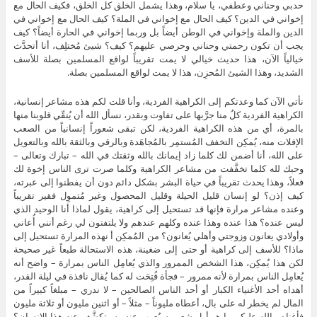
حدبي وحناني وعطفي، يا سلام، وهذا يشمل الخلق كل الخلق، فكيف الحال مع
إخواني في الدين؟ كيف الحال مع إخواني في الملة؟ كيف الحال مع إخواني في
الدين والملة وإخواني في الوطن أيضاً بل وربما إخواني في الحارة أيضاً؟ كيف
يجب أن تكون رحمتي وحناني وحرصي عليهم؟ كيف؟ شيئ مُختلِف، أنا أتحدَّث
خيالياً الآن، هذا حديث خيالي لا يمت تقريباً لواقع المسلمين بصلة للأسف
الشديد، وهذا الشيئ المُحزِن، هذا لا يمت لواقع المسلمين بصلة.
نأتي الآن كما وعدتكم إلى الكراهية الفردية، وأنا قلت لكم هذه مشاعر إنسانية،
الكراهية الفردية كلٌ منا جرَّبها على تفاوت وبقدر، نسأل الله أن يُنقّي قلوبنا منها
بالمرة، أي من هذه الكراهية الفردية، لكن تبقى شعوراً إنسانياً من الصعب
الإفلات منه، يُمكِن التخفف المُستمِر بالمُجاهَدة وبالرقي وبالثقة بالله وبالتعويل
على الله، أنا أضمن لك كلما زاد إيمانك بالله وثقتك في الله – تبارك وتعالى –
وحبك لله كلما تخفَّفت من مشاعر الكراهية وكلما صرت ترى الناس إخوة لك
فعلاً، وهذا يحدث تقريباً في حياة البشر بشكل دائم دون أن يفطنوا إلى عبرته،
كيف إذن؟ لو إنسان قليل الحيلة وقليل المحصول وغير مُتموِل فقير تقريباً
وعنده مشاعر مرارة فإنها قد تستحيل إلى كراهية، يقول لماذا أنا الوحيد الذي
ليس عنده؟ هذا عنده وهذا عنده وكلهم عندهم ولا يلتفتون لي رغم أنني أُعاني
وأولادي يعانون وزوجتي وأهلي يُعانون؟ من المُمكِن أ نهذه المرارة تستحيل إلى
ماذا؟ للأسف إلى كراهية أو حتى إلى ضغينة، هذه الاستحالة طبعاً غير صحيحة
لكن هذا يُمكِن، هذا الشخص الممرور والذي يُعامِل الناس بمرارة – واضح أنه
يُعامِل الناس بمرارة لأنه ممرور – فجأة فُتِحَت له كما يُقال نافذة في ليلة القدر،
أهداه أحد الأغنياء الكبار أو أحد الناس الصالحين – لا ندري – مبلغاً كبيراً من
المال لم يخطر له على بال، أعطاه مليوناً – مثلاً – أو اثنين مليون أو ثلاثة مليون
فأغناه، بالله عليكم ما هو أول شعور سيُعرِب عنه وسيتكشَّف عنه هذا الإنسان؟