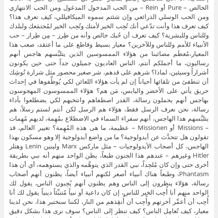
الخالص – Pure أو Rein – من الحب المدخول المدغول ومن الحب الانتهازي
ومن الحب الوسلي الذرائعي وإن شئتم سموه الميكافيللي، كيف نعرف هذا؟
كيف تعرف هذا وأنت تدّعي أنك تُحِب الخير لأمتك وتُحِب الخير لمُجتمَعك ولبلدك
وللناس وللبشرية؟ كيف تعرف أن حُبك خالص وأنه من طِرز – مِن طِراز – حب
الأنبياء للأمم وللناس وللآخرين؟ معيار بسيط وقاطع على ما أعتقد، صعب هذا
المعيار،مُعظَم مصائبنا من هؤلاء الممسوسين الذين يتلبَّسهم هاجس أنهم
رساليون، ما أجملكم أنتم، الناس العاديون جميلون جداً حتى حين يكونون
أشراراً وسيئين، لماذا؟ شرهم على قدهم، شر صغير محصور مثل شرارة تُوشِك
أن تنطفئ من تلقائها أحياناً إن لم يأت هؤلاء اللعائن لكي يُوظِّفوها في إحداث
حريق يأتي على الأخضر واليابس، مَن هم؟ هؤلاء الممسوسون المهجوسون
بهاجس أنهم يحملون رسالة، القدر اصطفاهم وانتخبهم لكي يضطلعوا بأداء
رسالة، نحن نعرف الرسل فقط، هؤلاء هم الرسل لكن أنتم لستم رسلاً، هم
يتلبَّسهم هذا الهاجس، أنهم سفراء السماء في الاضطلاع بمُهِمة، لديهم مُهِمات
– Missions أو Missionen – عظيمة، ما هى هذه المُهِمة؟ تغيير العالم، قد
تقولون هل تتحدَّث عن أيدولوجية؟ ما من واضع أيدولوجية إلا وهو مسكون بهذا
الهاجس، كل أصحاب الأيدولوجيات – مثل ماركس Marx ولينين Lenin وهتلر
Hitler وغيرهم – عندهم هذا الجنون طبعاً، يظن الواحد منهم أنه نبي بطريقة
أخرى حتى وإن كان مُلحِداً، نبي القدر الذي يتوهَّمه والذي يستوهمه، أي أن هذا
Phantasm، وطبعاً هناك أنبياء أصغر لكنهم أنبياء أيضاً، يظنون أنهم أصحاب
رسالة، هؤلاء ينظرون إلى الناس وهم يظنون أنهم يُحِبون الناس، يقول لك
الواحد منهم أنا أُحِب الخير للناس، إن كان داعية أو نبياً مُتنبِّئاً دينياً يقول لك أنا
أُحِب أن أُعمِّر آخرتهم وأُحِب أن أُنقِذهم من النار، لكننا سنختبر هذا، نحن لدينا
معيار، كيف تُعامِل الناس؟ كيف تنظر إلى الناس؟ سوف نرى هذا بشكل دقيق