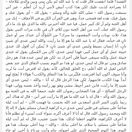
القصة؟ فلما انقضت قال قلت له يا عبد الله لم يكن بيني وبين والدي مُلاحاة –
أنا بصراحة كذبت عليك لكن هذا كذب أبيض لأنني أُريد أن أتعلَّم – غير أني
سمعت رسول الله – صلى الله عليه وآله وسلم – يقول لك – أي يقول عنك و
يقول فيك، هذه لغة فصحى جداً، وهى في القرآن الكريم في الأحقاف – إنك من
أهل الجنة ولم أر لك كبير عمل، فيا عبد الله أخبرني بالله ما الذي بلغ بك ما ذكر
رسول الله عنك، أنت من أهل الجنة دون كلام، لأن في ثلاث مرات النبي يقول
هذا، ثلاث نوبات وأنت المقصود، ما سرك؟ من المُؤكَّد أن عندك سر أو عمل
ثانٍ قد خبأته، فقال له يا عبد الله ما هو إلا ما رأيت، والله ليس عندي أي شيئ
تانٍ، أنا إنسان بسيط وليس عندي أي شيئ تانٍ، لا يُمكِن أن أقول لك عندي
خبيئة عمل أو أي عمل كبير، فهذا ليس عندي، كان من المُمكِن يقول له عندي
خبيئة عمل ولكنه سيبقى خبيئاً فلن أخبرك به، لكن هو ليس عنده هذا، هو رجل
صادق ومن ثم قال له ليس عندي، لو هذا تم اليوم بسبب النفاق الذي عند بعض
الناس لقيل له الله أعلم، دع الخلق للخالق، كأنه يقول له افترض أنت ما تُريد
وأنا سوف أكون كما افترضت فكبِّرني، ما هذا النفاق والكذب؟ هؤلاء لا يُفتَح لهم
أبداً بهذا الكذب فانتبهوا، لكن هذا الرجل قال له أنا – والله – ليس عندي أي
شيئ إلا ما رأيت، فابن عمر أُحبِط، مشى وهو يهز رأسه وأخذ نفسه وولى، فهذا
الرجل الصالح – أي هذا الصحابي رضوان الله عليه، جمعنا الله به في الجنة مع
رسول الله وآله – قال له يا عبد الله ما هو إلا ما رأيت غير أني – قال له هناك أمر
ربما يكون السر الذي أسعدني عند الله بحسب ما فهمت الآن – لم أبت ليلة
ضاغناً على مسلم، في قلبي ليس عندي ذرة كراهية لإنسان مسلم يقول لا إله إلا
الله ومحمد رسول الله، قال له أنا لا أعرف أكره، سواء كنت تُسيء أو تظلم فأنا
لا أعرف الكراهية، فاللهم اجعلنا كذلك، هذا شيئ عجيب، قال له لم أبت ليلة
ضاغناً على مسلم، يا سلام، ما أحلى بياتك – والله – وما أحلى نومتك، هذا هو
النوم، هذا النوم الصحيح الذي على اصوله، تنام وأنت مرتاح يا أخي، لو جاء