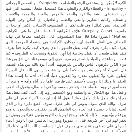
الكره لا يُمكِن أن يستدعي الرقة والتعاطف – Sympathy – والتقمص الوجداني
– Empathy – والعطاء والكرم والتعاون، هذا مُستحيل طبعاً، النفسية التي فيها
كره تستدعي الشح والتفرد والحقد والحرص والغيبة والنميمة والإفساد
والسعاية وكتابة التقارير والبغي والظلم والطغيان إن أمكن وفي النهاية
الجريمة، أليس كذلك؟ وقد قلت لكم أن الفيلسوف الأسباني الكبير أورتيجا إي
جاسيت Ortega y Gasset عرَّف الكراهية Hatred، قال ما هى الكراهية
Hatred؟ انظروا ماذا قال هذا الفيلسوف، قال الكراهية معناها في نهاية
المطاف هى القتل بالقوة، أي بالإمكان، الكراهية هى استعداد الجريمة، الذي
يعرف كيف يكره يعرف كيف يقتل فانتبهوا، الذي يعرف كيف يكره حقاً يعرف
كيف يقتل، طبيعي أن يقتل، وخاصة إذا أمن العقوبة وسنحت له الظروف – كما
قلت – وساعدته والعياذ بالله، نرجع مرة أُخرى إلى موضوعنا، إذن شرٌ مِن هذا
مَن؟ الذين يكرهون الناس والناس يكرهونهم، أف، أعوذ بالله من هذه الصفة،
قال النبي ألا أخبركم بشر من ذلكم؟ بلى إن شئت يا رسول الله، قال الذين لا
يُقيلون عثرة ولا يَقبلون معذرة ولا يَغفرون ذنباً، أف أف أف، ما إسمه هذا؟
الحقد، يا ويلك إذا دوست لأحدهم على طرف، علماً بأن أباه وأمه – واضح أن
هذه أمور تربوية – علَّماه هذا، يتفاخر بنفسه ويدّعي أنه بطل، ونقول له اذهب
وافعل هذا مع المُخابَرات والظلمة ومع الاستعمار وما إلى ذلك، كيف تفعل هذا
مع إخوانك وأهل بلدك وأهل دينك؟ يقول أنا إنسان جيد لكن لا تدس لي على
طرف، والله الذي سوف يدوس لي على طرف سوف أقطع دابره ودابر الذي
أنجبه، لماذا يا حبيبي؟ مَن أنت؟ رب العالمين الناس يكفرون به ويُلحِدون به وهو
يرزقكم ويُحييهم – لا إله إلا هو -ويفتح لهم باب التوبة ويُقيل عثراتهم ويَقبل أن
يغفر لهم في آخر صُريعة قبل أن يموتوا وهو رب العالمين مَن أنا ومَن أنت؟
دُس لي على دماغي واعتذر مني وسوف قول لك سامحك الله يا أخي، كلنا ذاك
الخطّاء، لن أقول دُس على طرفي وإنما دُس على دماغي من الأعلى، أبو ذر –