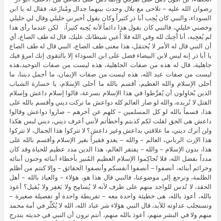
رضوان الله عليه – تلاحى مع بلال وحدث بينهما جدال ومُنازَعة، فقال له يا ابن
السوداء، والنبي كان يُحِب أبا ذر كثيراً وكان يقول أخبرني خليلي وقال لي خليلي
وخصني خليلي، فالنبي كان يقول هذا دائماً لأنه يُحِبه كثيراً، لكن عندما رأى هذا
لم يُعجِبه، أنا أُحِبك لله وفي الله فلا أُعين شيطانك عليك، قال له طف الصاع، أي
أن النبي قال له الأمر لا يُحتمَل، هذا معنى طف الصاع، النبي قال له طف الصاع
يا أبا ذر إنه ليس لابن البيضاء فضل على ابن السوداء إلا بالتقوى إنك امرؤ فيك
جاهلية، قال له هذه من صفات الجاهلية، هذه ليست من صفات التوحيد،هذه
ليست من صفات عبد الله، هذه ليست من صفات الإيمان، ما أجمل ديننا، ما
أحلى الإسلام والله العظيم، أقسم بالله ما أحلى الإسلام، يا خسارة الشباب
الذين يُحاوِلون أن يُفرِّطوا في هذا الإسلام بسرعة، قالوا إسلام داعش وإسلام
القتل لا نُريده، والله لو صار العالم كله دواعش ما تركت ديني وأقسم بالله على
هذا، قسماً بالله لو كل المسلمين – كلهم عن آخرهم – صاروا دواعش وقالوا
داعش هى الحق لقلت لكم كذبتم وأخطأتم لأنني أعرف ديني، ديني ليس هكذا
ولن أترك ديني، ما علاقتي بداعش وغير داعش؟ لا تتركوا هذا الجمال، لا تتركوا
هذا الإرث الرباني، العالم – والله – يغدو فقيراً بغير الإسلام وأقسم بالله على
هذا، بدون الإسلام – والله – يفتقر العالم، هذا الدين مدد عظيم للحياة وقد كان
مدداً بفضل الله، فلا تُحاكِموا الإسلام العظيم المُنير بأخطاء أبنائه وجنون أبنائه
وجرائم أبنائه، أنصفوا – أنصفوا أنفسكم وأنصفوا الحقائق – وإلا كنتم من أظلم
الظلمة، ونرجع إلى موضوعنا، فالنبي قال هذا هو، هؤلاء – والعياذ بالله – أهل
الحقد، لا تُدس للواحد منهم على طرف لأنه لا يُسامِح ولا يَغفِر ولا يُقيل؟ أعوذ
بالله، أعوذ بالله، هى خطيئة واحدة معه – تفريطة واحدة أو تفصيلة صغيرة –
وتستجلب عداوته للأبد، قال النبي هؤلاء شر عباد الله، الله لا يُكثِّر في أمة محمد
منهم ولا في البشر منهم، أعوذ بالله منهم، أنتم ترون أن النبي في حديثه يتدرج