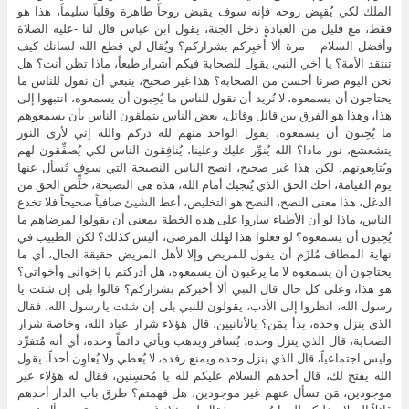
الملك لكي يُقبِض روحه فإنه سوف يقبض روحاً طاهرة وقلباً سليماً، هذا هو
فقط، مع قليل من العبادة دخل الجنة، يقول ابن عباس قال لنا -عليه الصلاة
وأفضل السلام – مرة ألا أُخبِركم بشراركم؟ ويُقال لي قطع الله لسانك كيف
تنتقد الأمة؟ يا أخي النبي يقول للصحابة فيكم أشرار طبعاً، ماذا تظن أنت؟ هل
نحن اليوم صرنا أحسن من الصحابة؟ هذا غير صحيح، ينبغي أن نقول للناس ما
يحتاجون أن يسمعوه، لا نُريد أن نقول للناس ما يُحِبون أن يسمعوه، انتبهوا إلى
هذا، وهذا هو الفرق بين قائل وقائل، بعض الناس يتملقون الناس بأن يسمعوهم
ما يُحِبون أن يسمعوه، يقول الواحد منهم لله دركم والله إني لأرى النور
يتشعشع، نور ماذا؟ الله يُنوِّر عليك وعلينا، يُنافِقون الناس لكي يُصفِّقون لهم
ويُتابِعونهم، لكن هذا غير صحيح، انصح الناس النصيحة التي سوف تُسأل عنها
يوم القيامة، احك الحق الذي يُنجيك أمام الله، هذه هى النصيحة، خلِّص الحق من
الدغل، هذا معنى النصح، النصح هو التخليص، أعط الشيئ صافياً صحيحاً فلا تخدع
الناس، ماذا لو أن الأطباء ساروا على هذه الخطة بمعنى أن يقولوا لمرضاهم ما
يُحِبون أن يسمعوه؟ لو فعلوا هذا لهلك المرضى، أليس كذلك؟ لكن الطبيب في
نهاية المطاف مُلزَم أن يقول للمريض وإلا لأهل المريض حقيقة الحال، أي ما
يحتاجون أن يسمعوه لا ما يرغبون أن يسمعوه، هل أدركتم يا إخواني وأخواتي؟
هو هذا، وعلى كل حال قال النبي ألا أخبركم بشراركم؟ قالوا بلى إن شئت يا
رسول الله، انظروا إلى الأدب، يقولون للنبي بلى إن شئت يا رسول الله، فقال
الذي ينزل وحده، بدأ بمَن؟ بالأنانيين، قال هؤلاء شرار عباد الله، وخاصة شرار
الصحابة، قال الذي ينزل وحده، يُسافر ويذهب ويأتي دائماً وحده، أي أنه مُتفرِّد
وليس اجتماعياً، قال الذي ينزل وحده ويمنع رفده، لا يُعطي ولا يُعاوِن أحداً، يقول
الله يفتح لك، قال أحدهم السلام عليكم لله يا مُحسِنين، فقال له هؤلاء غير
موجودين، مَن تسأل عنهم غير موجودين، هل فهمتم؟ طرق باب الدار أحدهم