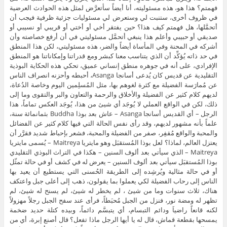
فهمتم؟ هذا هو، هذه مسئوليته، أنا أيضاً سأتعرَّض لمثل هذه الحوادث العرضية
في ظروف أخرى، ستنبت لي وستعرض لي مسئوليات جزئية ظرفية فيجب أن
أتحمَّلها، هل فهمتم كيف هذا؟ حين يفتقر أخي أو أختي أو قريبي أو نسيبي أو
صديقي أو حبيبي وأعلم هذا ينبغي أتحمَّل مسئوليتي في أن أرفع خصاصته وأن
أشركه في المحنة وفي المأساة أيضاً والضر، هذه مسئوليتي، لكن هذا المنطق
في حد ذاته يُؤكِّد أن الذي يتناسب معنا كبشر ومع قدراتنا وإمكاناتنا هو المنطق
الإفرادي، على أنه في جوهره منطق إنساني عميق، تحكي هذه الحكاية البوذية
التقليدية عن قديس كان يُدعى أسانجا Asanga، أحبطه وأحزنه انصراف الناس
عن مُمارَسة الفضيلة مع كثرة لغوهم بها، مثل المُسلِمين اليوم وخاصة الدُعاة،
لديهم كلام كثير عن الفضيلة والأخلاق والرحمة والتعاون والبر والتقوى وما إلى
ذلك، لكن في الواقع العملي لا يُوجَد أي شيئ من هذا، يُوجَد العكس تماماً، هذا
الرجل – أي القديس أسانجا Asanga – عاش بعد بوذا Buddha بثمانمائة سنة،
علماً بأنه مشهور لديهم، وقد رأى نفس الحالة التي فيها كلام كثير عن الفضائل
والمحبة والواقع مُقفِر، صفر من الفضيلة والمحبة، فشعر بإحباط شديد فقرَّر أن
يعتزل العالم، لماذا؟ لعل بوذا المُستقبَل وهو مايتريا Maitreya – يُسمى مايتريا
Maitreya – الذي سيأتي بعد ألوف السنين – هكذا في التراث البوذي التقليدي
بوذا المُستقبَل سيأتي بعد ألوف السنين – يعرض له في كشف أو في حالة تمثّل
أو في حالة مثالية ويُرشِده إلى الطريقة الحُسنى التي يستطيع أن يعيد بها
الناس إلى رحاب الفضيلة لكي يعملوا بما يقولون، ذهب إلى أعلى جبل واعتكف
هناك، ثلاث سنوات وما من شيئ ، لم يخطر له شيئ، لم يسنح له شيئ، لم
تظهر له ومضة نور، فنزل من الجبل مُحبَطاً، فرأى عند سفح الجبل رجلاً مهزولاً
لكنه قانعاً راضياَ ودائم التبسام، أي يتبسَّم دائماً، وبيده كتلة حديد ضخمة
يمسحها بقطعة قماش، قال له يا أيها الرجل ماذا تفعل؟ قال أصنع إبرة، أي من