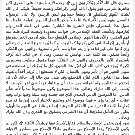
ممنوع، قال الله
لَكُمْ
دِينُكُمْ
وَلِيَ
دِينِ
۩
، وهذه الآية مُستنِدة على القدري لكن
ظاهرها شرعي، فهو يقول أنا لم أُؤمَر بإكراهكم ولست حفيظاً عليكم، قال الله
لَسْتَ
عَلَيْهِمْ
بِمُسَيْطِرٍ
۩، وطبعاً حسابهم ليس للرسول ولا على الرسول،
فالفصل بينهم ليس للأنبياء ولا لنا طبعاً ولكن الفصل لله يوم القيامة، علمنا بأننا
نقول هذا باستمرار، فإذن الشرع هنا مُباشَرةً مشى في خُطة القدر ولم
يُعارِضها، وللأسف الفقه الإسلامي في جوانب محدودة وليست كثيرة طبعاً منه
فهم العكس، والآن هذا الفهم الإسلامي المُتنطِع جداً يظن أن من الخير بطريقةٍ
أو بأخرى إكراه الناس لكي يكونوا كما نُريد ، أو كما يُريد شرع الله تبارك وتعالى
وإن كانوا على غير قناعة وأن يتم هذا بإسم الأمر بالمعروف والنهي عن المُنكَر،
وأيضاً سنقول هنا كلمة على الهامش ثم نمضي وهى أن في كتاب الله يُوجَد
باستمرار الأمر بالمعروف والنهي عن المُنكَر، فهذا مقبول مطلوب وضروري،
لكن لا يُوجَد في كتاب الله أن تُغيّر هذا الشيئ، كل ما يُمكِنك أن تصطنعه في
سبيل التغيير هو أن تأمر وتنهى باللسان، لكن لا تستطيع ان تُرغِم أحداً بالقوة،
يفعل هذا القانون الذي يُقرِّه المُجتمَع وقد يتبدل من حالة إلى حالة، لأن كل
مُجتمَع له تقاليده وله أعرافه ومن حقه أن يرعاها، فهذا شئ آخر لكن هذا لا
يُنسَب إلى الله تبارك وتعالى، هذا الموضوع يكون موضوعاً مدنياً لأنه شأن
الناس، أما الموضوع الديني التعبدي الذي فيه حسنة وفيه سيئة وفيها ثواب وفيه
عقاب – أي إما وإما – فهذا موضوع آخر ويخضع للاختيار الحر، إذن ما قد يبدو
مُعارِضاً لخُطة القدرية من الأحكام الشرعية إنما هو غلط في الفهم والتأويل،
بقليل من التأمل سنُلاحِظ أن هذا الشرعي يتساوق مع القدري بإذن الله تبارك
وتعالى.
نعود إذن ونقول الإصلاح والسلام مُقابِل
يُفْسِدُ
فِيهَا
وَيَسْفِكُ
الدِّمَاء
۩، لكن بم
يكون الإصلاح؟ وهذا الإصلاح من مصاديق ماذا؟ الإصلاح من مصاديق الإحياء،
والإحياء من مصاديق الرحمة، فالإصلاح يكون بماذا إذن؟ الآن الإجابة أصبحت