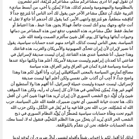
أن تقول لهم أنا أدرى بمشاعركم منكم، مشاعركم مُزيَّفة، أنتم تشعرون
بالمظلومية والمهضومية ولستم كذلك، هذا لا يُمكِن يا أخي، من أبسط مباديء
التربية عليك أن تتقبَّل مشاعر الآخر حين يقول لك أحد الناس أنا مُنزعِج جداً لا
تُناقِشه منطقياً، هو مُنزعِج وانتهى الأمر، كما يقول لك أحدهم أنا جائع لا تقل له
أنت جائع، وجهك يبدو أنك لست جائعاً، فهذالا يجوز، هذا عبط ، هذا اعتباط أو
تعابط، فقط تقبَّل مشاعره، هذه الشعوب تدفع ثمن هذه المشاعر من دمائها
وحيوات أبنائها وبناتها كل يوم، أقل شيئ سألتزم الصمت ولعنة الله على
السياسة، بعض الناس ليست كذلك، الواحد منهم عنده حسابات سياسية، يقول
أنا نصير لإيران لأن إيران تتحدَّى الصهيونية والأمريكان والغرب، هذه قناعتك
وهذا جميل، أنا شخصياً عندي هذه القناعة، إيران ليست صديقة لإسرائيل في
قناعتي أنا كعدنان إبراهيم وليست صديقة لأمريكا، أعلم هذا ولكنها دولة عندها
سياسة وسياسة قذرة كمان في العراق وغير العراق، هذه سياسة
مصالح،تُمارِس السياسة بالمعنى الميكافيللي إيران، وأنا أقول لكم هذا وهذا
واضح جداً، لا أُحِب أن أكذب على نفسي ولكن أعلم أنها ليست صديقة
لإسرائيل، ليست عميدة وليست عميلة لإسرائيل، أنا أفهم هذا ولا أستطيع أن
أفهم غير هذا، يُمكِن مُخالَفتي في هذا لأن كل إنسان له رأيه، ولكن هذا الموقف
شيئ وأن أُؤيِّد ذبح الشعب السوري لأن إيران تُريد هذا فهذا شيئ آخر، لن أفعل
ذلك، هنا تحدث خيانة الضمير، أي تخون ضميرك، فلعنة الله على السياسة، حزب
الله له مُشكِلته، حزب الله نحن قلنا فيه ما لم يُقل في الكُمَّل، ولكن حزب الله
اليوم تحت وطأة حسابات سياسية مُضطَّرٌ أن يُؤيِّد النظام السوري في ذبح
الشعب الحر الذي يُريد أن يتحرَّر من هذا الظلم المُخيِّم، فنقول له لا، لسنا معك،
هذه الحسابات خاطئة، نحن لن نتقدَّم بالمُوافَقة.
لذلك أنا أقول لكم يا إخواني شيئاً وأقوله لنفسي أولاً، ضروري أن تُوجَد لدينا