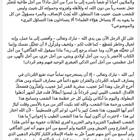
والملايين أحياناً أو شعباً بأسره إلى ما ندر؟ من أجل ماذا؟ من أجل طاغية مُتجبِّر
جعل نفسه رباً من دون الله، له وللأهله ولعزوته وحمولته كل شيئ، وليس
للشعب شيئ، عجيب هذا المنطق، الله يُحِبُ الإنصاف،
والمرء مسؤولٌ عن كل
ما يفوه به،
ألا يتساءل هؤلاء العلماء؟ ألا يتساءلون هذا التساؤل البريء
والموضوعي؟
على كلٍ الرجل الآن بين يدي الله – تبارك وتعالى – وأفضى إلى ما عمل، وإنه
لخيال وخاطر مُفظِع – كما قلت لكم – ومُخيف ومُزلّزِل لا أن تتخيَّل نفسك وإنما
أن تتخيَّله هو الآن، وما عساه يرجع إلى ربه؟ ماذا سيقول لله القذَّافي؟ من أجل
الكتاب الأخضر يا رب، من أجل أولادي وبنتي، من أجل عزي، من أجل تألّهي، من
أجل عظمتي، من أجل أنني الذكي العبقري الوحيد فيهم وهم جُرذان!
أبى الله – تبارك وتعالى – إلا أن يستخرجوه تماماً حيث تقبع الجُرذان في
مصارف المياه، الجُرذان والفئران تقبع دائماً في مصارف المياه ومن هناك
أُخرِج الرجل، وهذا أمرُ عجيب، سخرية القدر أمرٌ عجيب،
وتُقدِّرونَ فتضحكُ
الأقدارُ،
الشعب الليبي ليس جُرذاناً بل ليسوا أبطالاً، قلت قبل أشهر أذهلوا
البطولة، واليوم ما أبكاني ويُبكي كل حر عظمة هذا الشعب وتسامح هذا
الشعب ورحمة هذا الشعب، والله لقد بكيت أكثر من مرة بالأمس وقلت كبارٌ
أنتم أيها الليبيون، هذا شعبٌ كبير يا أخي، لو لم أكن فلسطينياً – لأن الله اختار
لي هذا – لاخترت أن أكون ليبياً، ما هذا الشعب الطيب يا إخواني؟ ما هذا
الشعب العظيم؟ الجزيرة وغير الجزيرة تُجري مُقابَلات عفوية مع أُناس هكذا
من الشارع ومن الجيش ومن الكتيبة ولم أسمع من أحدٍ منهم أنه لعن القذَّافي
ولم أسمع من أحدٍ منهم تعبيراً عبّر به علماء الإسلام الكبار كالإمام الذهبي الذي
يقول
وفي يوم كذا من شهر كذا من سنة كذا مات الحجَّاج إلى غير رحمة الله،