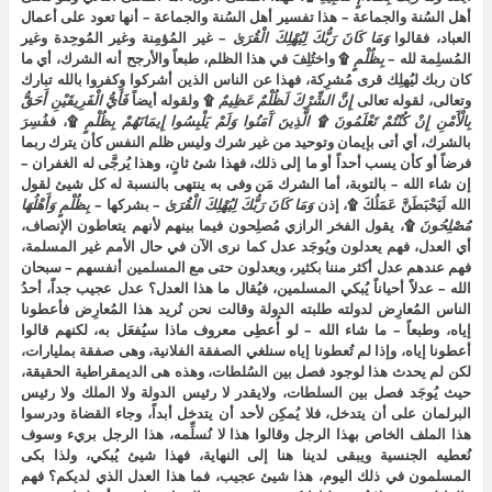
أهل السُنة والجماعة – هذا تفسير أهل السُنة والجماعة – أنها تعود على أعمال
العباد، فقالوا
وَمَا
كَانَ
رَبُّكَ
لِيُهْلِكَ
الْقُرَىٰ
– غير المُؤمِنة وغير المُوحِدة وغير
المُسلِمة لله –
بِظُلْمٍ
۩ واختُلِفَ في هذا الظلم، طبعاً والأرجح أنه الشرك، أي ما
كان ربك ليُهلِك قرى مُشرِكة، فهذا عن الناس الذين أشركوا وكفروا بالله تبارك
وتعالى، لقوله تعالى
إِنَّ
الشِّرْكَ
لَظُلْمٌ
عَظِيمٌ
۩ ولقوله أيضاً
فَأَيُّ
الْفَرِيقَيْنِ
أَحَقُّ
بِالْأَمْنِ
إِنْ
كُنْتُمْ
تَعْلَمُونَ
۩
الَّذِينَ
آَمَنُوا
وَلَمْ
يَلْبِسُوا
إِيمَانَهُمْ
بِظُلْمٍ
۩، ففُسِرَ
بالشرك، أي أتى بإيمان وتوحيد من غير شرك وليس ظلم النفس كأن يترك ربما
فرضاً أو كأن يسب أحداً أو ما إلى ذلك، فهذا شئ ثانٍ، وهذا يُرجَّى له الغفران –
إن شاء الله – بالتوبة، أما الشرك مَن وفى به ينتهى بالنسبة له كل شيئ لقول
الله لَيَحْبَطَنَّ عَمَلُكَ ۩، إذن
وَمَا
كَانَ
رَبُّكَ
لِيُهْلِكَ
الْقُرَىٰ
– بشركها –
بِظُلْمٍ
وَأَهْلُهَا
مُصْلِحُونَ
۩، يقول الفخر الرازي مُصلِحون فيما بينهم لأنهم يتعاطون الإنصاف،
أي العدل، فهم يعدلون ويُوجَد عدل كما نرى الآن في حال الأمم غير المسلمة،
فهم عندهم عدل أكثر مننا بكثير، ويعدلون حتى مع المسلمين أنفسهم – سبحان
الله – عدلاً أحياناً يُبكي المسلمين، فيُقال ما هذا العدل؟ عدل عجيب جداً، أحدُ
الناس المُعارِض لدولته طلبته الدولة وقالت نحن نُريد هذا المُعارِض فأعطونا
إياه، وطبعاً – ما شاء الله – لو أُعطِى معروف ماذا سيُفعَل به، لكنهم قالوا
أعطونا إياه، وإذا لم تُعطونا إياه سنلغي الصفقة الفلانية، وهى صفقة بمليارات،
لكن لم يحدث هذا لوجود فصل بين السُلطات، وهذه هى الديمقراطية الحقيقة،
حيث يُوجَد فصل بين السلطات، ولايقدر لا رئيس الدولة ولا الملك ولا رئيس
البرلمان على أن يتدخل، فلا يُمكِن لأحد أن يتدخل أبداً، وجاء القضاة ودرسوا
هذا الملف الخاص بهذا الرجل وقالوا هذا لا نُسلِّمه، هذا الرجل بريء وسوف
نُعطيه الجنسية ويبقى لدينا هنا إلى النهاية، فهذا شيئ يُبكي، ولذا بكى
المسلمون في ذلك اليوم، هذا شيئ عجيب، فما هذا العدل الذي لديكم؟ فهم