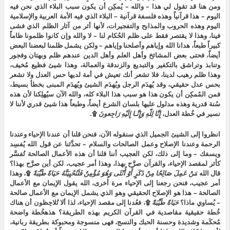
ومن هنا قد تقول لي هذا – والله – يُمكِن أن يكون سبب البلاء الذي نحن فيه
اليوم – هذا قرآنياً وهذه فلسفة قرآنية – البلاء الذي فيه الأمة العربية والإسلامية
اليوم وهذه الحروب والمذابح والتفجيرات، لأنها أثر من آثار الظلم الذي فشى
فينا، وهذا لا يقتصر فقط على ظلم الحُكام لنا – لا والله وإن كانوا ظلمونا ظاماً
كبيراً طبعاً، هدانا الله وإياهم وأصلحنا وإياهم – ولكن يشمل ظلمنا لبعضنا البعض
أيضاً، فحتى بعض المشائخ وأهل العلم وأهل الدين عندهم ظلم وبهتان وفجور
وتنابذ وتراشق بالتكفير والتبديع والزندقة والعمالة، وهذا شيئ فظيع مُخيف،
وهذا ظلم رهيب لدينا، فلا تشعر أنك تعيش في أمة لديها حس العدل ولا تشعر
بحس عدل حقيقي، وقد يُهدَم الرجل ويُهدَم الشيئ ويُهدَم المبنى بخطأ بسيط،
فمن المُمكِن أن يكون هذا هو سبب هذا البلاء كله، والله الآن سيُهلِكنا لأن هذه
سُنة قدرية وهذه مدلول عليها بلسان الشرع أيضاً، وطبعاً هذا شيئ قدري لأننا لا
نسير في خُطة العدل،
إِنَّا
لِلّهِ
وَإِنَّـا
إِلَيْهِ
رَاجِعونَ
۩.
انظروا إلى الشيئ الجميل الذي سنقوله الآن، فنحن قلنا أن عندنا الإحياء وعندنا
الرحمة وعندنا الإصلاح وعمل الصالحات والسلام – تحدَّثنا عن قول الله يُفسِد
ويسفك – وما إلى ذلك، لكن العجيب أننا قلنا أن هذه الأعمال الصالحة تُفسَّر
كأثر لمقصد الإحياء، والقرآن صرَّح بهذا، وهذا أمر عجيب، لكن أين صرَّح بهذا؟
قال الله
مَنْ
عَمِلَ
صَالِحًا
مِنْ
ذَكَرٍ
أَوْ
أُنْثَى
وَهُوَ
مُؤْمِنٌ
فَلَنُحْيِيَنَّهُ
حَيَاةً
طَيِّبَةً
۩، وهذا
أمر عجيب، فنحن رجعنا إلى الإحياء مرة أُخرى، الله يقول الإيمان مع الأعمال
الصالحة – هذا هو الإصلاح الحقيقي وهو الذي يشمل الإيمان مع الأعمال صالحة
– يُساوي ماذا؟
حَيَاةً
طَيِّبَةً
۩، فعُدنا إلى مقصد الإحياء، لذا ألا تُلاحِظون أن هناك
خُطة حقيقية مقاصدية في القرآن الكريم بهذه الطريقة؟ هذهخُطة واضحة
مُحكَمة وشديدة وحسنة الحبك والنسج، فهى منسوجة ومحبوكة بطريقة ربانية،