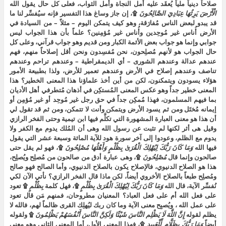
صلاحاً دينياً ملياً يُعقَد عليه أمل النجاة وأمل الثواب، فعلى كل حال يقول الله
الْأَرْضَ
يَرِثُهَا
عِبَادِيَ
الصَّالِحُونَ
۩، إن جاز وساغ هذا التفسير فإنه سيُفسِّر لنا ما
قد يبدو لبعض الناس مُفارَقة، وهو كيف يتمكن اليوم – مثلاً – من السيادة في
الأرض أُناس غير مُوحِدين وأُناس غير مُؤمِنين؟ علماً بأن هذا الجواب ليس
جوابي وإنما هو جواب بعض الأئمة الكبار ومن قديم وهو جواب قرآني، وعلى كل
حال الجواب هو لأنهم مُصلِحون، نحن مُفسِدون ونحن أقل إصلاحاً منهم، فهم
عندهم عدالة وعندهم الشورى – أي الديمقراطية – وعندهم تراحم وعندهم
تناصف وعندهم إصلاح في الأرض وعندهم تعمير للأرض، ولذا بطبيعة الأمور
هؤلاء يسودون ويتمكنون، لكن من أين أخذ علماؤنا هذا المعنى الخطير؟ هذا
المعنى خطير جداً وهو عكس المعنى المُستكِن في أذهان مُتطرفي أهل الأديان
بما فيهم المسلمون، فهذا مُمكِن جداً في حق رجل غير مُوحِد أو غير مُؤمِن أو
إيمانه مُختَل ومن ثم يسود الأرض ويتمكن وأنت لا تتمكن، ومن ثم قد تقول لي
أن هذا هو معنى العبارة المشهورة التي تكلَّم فيها ابن تيمية وحتى الفخر الرازي
وقيل هى أثر لكنها لم تثبت عن رسول الله وهى أن المُلك يدوم مع الكفر ولا
يدوم مع الظلم، وعودوا إلى آخر سورة هود للآية المائة وسبعة عشر التي يقول
فيها الله
وَمَا
كَانَ
رَبُّكَ
لِيُهْلِكَ
الْقُرَىٰ
بِظُلْمٍ
وَأَهْلُهَا
مُصْلِحُونَ
۩، فهو لم يقل حتى
صالحون وإنما قال
مُصْلِحُونَ
۩، وهى عبارة أدق من صالحون من مُصلِح ويُصلِح،
هذا هو الصلاح الدنيوي، فالإصلاح يكون بالصلاح الدنيوي، وأما الصالح فهو صالح
ومُصلِح طبعاً بالصلاح الأخروي أيضاً، لكن ماذا قال الفخر الرازي؟ نأتي الآن لكي
نُفسِّر الآية، قال الله
وَمَا
كَانَ
رَبُّكَ
لِيُهْلِكَ
الْقُرَىٰ
بِظُلْمٍ
۩، فهل كلمة
بِظُلْمٍ
۩ تعود
على فعل الله أم على فعل العباد؟ المعنيان مطروحان، فمنهم مَن قال تعود
على عمل الله ، ويُصبِح معنى الآية وما كان ربك ليُهلِك القرى ظالماً لهم، فالله لا
يظلم لقوله
إِنَّ
اللَّهَ
لَا
يَظْلِم
النَّاسَ
شَيْئًا
وَلَكِنَّ
النَّاسَ
أَنْفُسَهُمْ
يَظْلِمُونَ
۩ ولقوله
أيضاً
وَمَا
رَبُّكَ
بِظَلَّامٍ
لِّلْعَبِيدِ
۩، فهذا المعنى الأول، أما المعنى الثاني وهو معنى