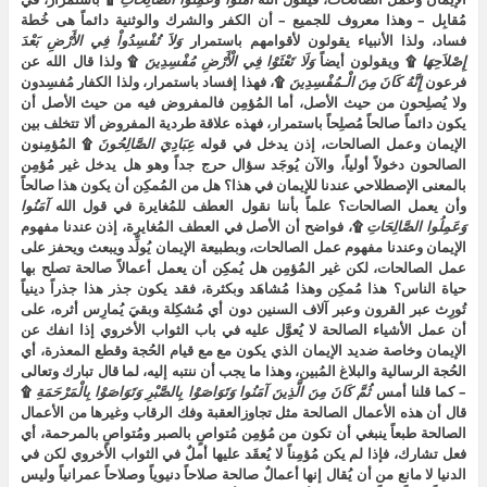
مُقابِل – وهذا معروف للجميع – أن الكفر والشرك والوثنية دائماً هى خُطة
فساد، ولذا الأنبياء يقولون لأقوامهم باستمرار
وَلاَ
تُفْسِدُواْ
فِي
الأَرْضِ
بَعْدَ
إِصْلاَحِهَا
۩ ويقولون أيضاً
وَلَا
تَعْثَوْا
فِي
الْأَرْضِ
مُفْسِدِينَ
۩ ولذا قال الله عن
فرعون
إِنَّهُ
كَانَ
مِنَ
الْـمُفْسِدِينَ
۩، فهذا إفساد باستمرار، ولذا الكفار مُفسِدون
ولا يُصلِحون من حيث الأصل، أما المُؤمِن فالمفروض فيه من حيث الأصل أن
يكون دائماً صالحاً مُصلِحاً باستمرار، فهذه علاقة طردية المفروض ألا تتخلف بين
الإيمان وعمل الصالحات، إذن يدخل في قوله
عِبَادِيَ
الصَّالِحُونَ
۩ المُؤمِنون
الصالحون دخولاً أولياً، والآن يُوجَد سؤال حرج جداً وهو هل يدخل غير مُؤمِن
بالمعنى الإصطلاحي عندنا للإيمان في هذا؟ هل من المُمكِن أن يكون هذا صالحاً
وأن يعمل الصالحات؟ علماً بأننا نقول العطف للمُغايرة في قول الله
آمَنُوا
وَعَمِلُوا
الصَّالِحَاتِ
۩، فواضح أن الأصل في العطف المُغايرة، إذن عندنا مفهوم
الإيمان وعندنا مفهوم عمل الصالحات، وبطبيعة الإيمان يُولِّد ويبعث ويحفز على
عمل الصالحات، لكن غير المُؤمِن هل يُمكِن أن يعمل أعمالاً صالحة تصلح بها
حياة الناس؟ هذا مُمكِن وهذا مُشاهَد وبكثرة، فقد يكون جذر هذا جذراً دينياً
تُورِث عبر القرون وعبر آلاف السنين دون أي مُشكِلة وبقيَ يُمارِس أثره، على
أن عمل الأشياء الصالحة لا يُعوَّل عليه في باب الثواب الأخروي إذا انفك عن
الإيمان وخاصة ضديد الإيمان الذي يكون مع مع قيام الحُجة وقطع المعذرة، أي
الحُجة الرسالية والبلاغ المُبين، وهذا ما يجب أن ننتبه إليه، لما قال تبارك وتعالى
– كما قلنا أمس
ثُمَّ
كَانَ
مِنَ
الَّذِينَ
آمَنُوا
وَتَوَاصَوْا
بِالصَّبْرِ
وَتَوَاصَوْا
بِالْمَرْحَمَةِ
۩
قال أن هذه الأعمال الصالحة مثل تجاوزالعقبة وفك الرقاب وغيرها من الأعمال
الصالحة طبعاً ينبغي أن تكون من مُؤمِن مُتواصٍ بالصبر ومُتواصٍ بالمرحمة، أي
فعل تشارك، فإذا لم يكن مُؤمِناً لا يُعقَد عليها أملٌ في الثواب الأخروي لكن في
الدنيا لا مانع من أن يُقال إنها أعمالٌ صالحة صلاحاً دنيوياً وصلاحاً عمرانياً وليس