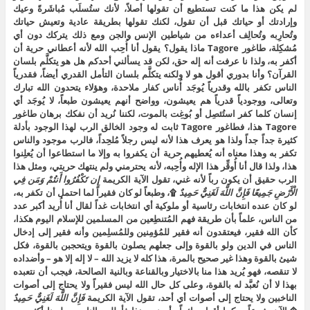
لم يكن هذا ما كنت تستطيع أن تقولها أصلاً، لأنك ستُسلَب مُباشَرةً وعيك
وإرادتك أو حياتك قبل أن تقول، لكنك تقولها بطريقة عادية وتعيش حياتك
وتُحارِبه وتُحالِف أعداءه من شياطين الإنس والجن ومع ذلك يتركك دون أي
مُشكِلة، طاغور Tagore ماذا يقول؟ يقول أنا أُحِب الله لأنه أعطاني حرية أن
أكفر به، ولذا نا عرفت أنه إله حق، لكن قد يسألني أحدكم هل هو يتكلَّم بلسان
القرآن؟ وأنا بدوري أقول هو لا ولكنه يتكلَّم بلسان التأمل القدري أيضاً، فقدرياً
الناس تكفر بالله وقدرياً يُوجَد أُناس كفار ملاحدة، وهؤلاء يتحدون الله تبارك
وتعالى، ووجودياً قدرياً هم يعيشون، وواضح أنهم يعيشون طبعاً، لا يُوجَد أي
إنسان كلما كفر استُئصِل أو بُوغِت بالموت، لكننا نُريد أن نفكك برهان طاغور
Tagore هذا، فطاغور Tagore ثابت له وجود الخالق الرب لهذا الوجود بأدلة
كثيرة جداً جداً ولذا هو يعرف هذا لأنه ليس رجلاً مُلحِداً، فالرب موجود والناس
تكفر به وهذا معناه أنه يُعطيهم حرية أن يكفروا به وإلا ما استطاعوا أن يُعلِنوا
هذا، ولذا قال أنا أُوقِّر هذا الإله وأُحِبه، لأنه يحترمني ولم ينتهك حريتي، ومثل هذا
الرب حقيق أن يكون رباً لأنه غني، تقول الآية الكريمة
إِن
تَكْفُرُوا
أَنتُمْ
وَمَن
فِي
الْأَرْضِ
جَمِيعًا
فَإِنَّ
اللَّهَ
لَغَنِيٌّ
حَمِيدٌ
۩، وطبعاً لو كان فقيراً لما احتمل أن تكفر به،
لو كان عنده انتخابات رئاسية أو ملوكية أي انتخابات غداً لقال أنا أُريد أكبر عدد
من الناس، علماً بأن طريقة فهم المُتنطِعين من المسلمين للإسلام اليوم هكذا،
كأن الله فقير، فيعتقدون أنه فقير للمُؤمِنين وللمُسلِمين وأنه فقير إلى إدخال
الناس في الدين ولو بالقوة وإلى جعلهم يصلون بالقوة ويتحجبن بالقوة، فكل
شيئ بالقوة وهذا غير صحيح بالمرة، هذا كله لا يزيد الله – لا إله إلا هو – وأضداده
لا تنقصه، فهو يُريد هذا منا بالاختيار وبالقناعة وبالنية الصالحة، فيجب أن نتعبده
بهذا لا أن نُعبَّد له بالقوة، وعلى كل حال الله ليس فقيراً ولا يحتاج إلى أصوات
الناخبين ولا يحتاج إلى أصوات أي أحد، تقول الآية الكريمة
فَإِنَّ
اللَّهَ
لَغَنِيٌّ
حَمِيدٌ