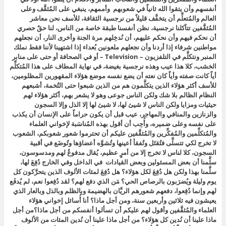
أنفسهم وأن يتقوا الله ثانياً في شعوبهم وأممهم، ينبغي على المُثقَّف وعلى
العالم والمُتعلِّم أن يتخفَّف قليلاً من نرجسية الثقافة، للأسف نحن معاشر
المُثقَّفين تتآكلنا نرجسية، نظن أنفسنا طبقة خاصة من الناس، لنا حقٌ حصري
أن نحكم فيهم وأن نحكم عليهم، أن نُدخِلهم مرة الجنة وأخرى النار، أن نجعلهم
مواطنين شرفاء إذا أردنا وأن نجعلهم ملعونين بُعداء إذا اشتهينا لأننا فقط نملك
المنبر ونتكلَّم في التلفزيون – Television – أو في الصحافة أو حتى على منابر
الخشب، كلا هذا عيب وهذه نرجسية بغيضة، في نهاية المطاف على هذا المُتكلِّم
أياً كانت صفته وأياً كان نعته أن يضع نفسه موضع هؤلاء المقهورين المظلومين،
للأسف أكثر هؤلاء الذين يتكلَّمون هم من الذين شبعوا حتى التُخمة، أشبعهم
النظام الظالم بلا شك ولكن الناس جوعى وهو لا يشعر بهم، أكثر هؤلاء لهم
حيثيات ومزايا ولكن الناس لا شيئ لها، لا شيئ لها إلا الذل وإلا السجون
والزنازين والمنافي والمهاجر، عيب قبل أن يكون حراماً على الإنسان أن يكذب
على نفسه وعلى ضميره، وأُحِب أن أقول بهذه المُناسَبة لإخواني العلماء
والمُتكلِّمين والمُفكِّرين والمُثقَّفين عليكم أن تحترموا شعور شعوبكم، الشعوب
لا تخرج لكي تتسلَّى فتُقتَل وتُفقأ أعينها وتُشوَّه أعضاؤها وتُوضَع في أقبية
السجون، كلا لناس لا تخرج إلا من أمرٍ عظيم، يُقال مدفوعٌ لهم ومدسوسون،
سلَّمنا أن بعض المسئولين وبعض القيادات في الداخل وفي الخارج دُفِعَ لها،
سلَّمنا بهذا ولكن هل دُفِعَ لكل هؤلاء؟ هل دُفِعَ لمئات الألوف الذين يتحرَّكون كل
يوم وليلة ويُضرَبون بالرصاص الحي؟ مَن الذي دفع لهم؟ لقد دُفِعوا نعم، لم يُدفَع
لهم وإنما دُفِعوا، دفعهم شعورهم الريَّان بالهضيمة وبالظلم وبالذل وبالعار الذي
يعيشون فيه ثلاثين وأربعين سنة، ومن أجل ماذا؟ أنا أُسائل إخواني هؤلاء
العلماء والمُثقَّفين وأقول لهم عليكم أن تسألوا أنفسكم من أجل ماذا؟من أجل
ماذا علينا أن نُدين كل هؤلاء؟ من أجل ماذا علينا أن نُدين المئات من الألوف