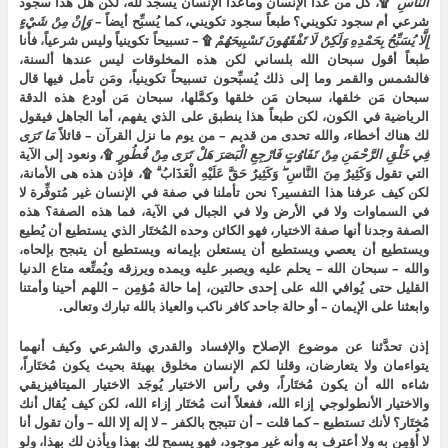
النَّاسِ
۩، كل من عدا الإنسان وماعدا الإنسان يسجد لله، لكن هل هذا سجود
شرعي أم سجود تكويني؟ طبعاً سجود تكويني، كما يُسبِّح أيضاً –
وَإِنْ
مِنْ
شَيْءٍ
إِلَّا
يُسَبِّحُ
بِحَمْدِهِ
وَلَكِنْ
لَا
تَفْقَهُونَ
تَسْبِيحَهُمْ
۩ – تسبيحاً تكوينياً وليس شرعياً، فأنا
طبعاً أقول سبحان الله بلساني لكن هذه المخلوقات ليس عندها ألسنة،
فالشمس والقمر وما إلى ذلك يُسبِّحون تسبيحاً تكوينياً، ومَن تأمل فيها قال
سبحان مَن خلقها، سبحان مَن خلقها وكمَّلها، سبحان مَن أودع هذه الدقة
الرياضية في الكون، لكن طبعاً هذا ينطبق على الذي يفهم، أما الجاهل فيقول
لك هناك أخطاء، والله تحدى من قديم – من يوم ما نزل القرآن – قائلاً
مَا
تَرَى
فِي
خَلْقِ
الرَّحْمَنِ
مِنْ
تَفَاوُتٍ
فَارْجِعِ
الْبَصَرَ
هَلْ
تَرَى
مِنْ
فُطُورٍ
۩، ونعود إلى الآية
التي تقول وَكَثِيرٌ مِنَ النَّاسِ ۖ وَكَثِيرٌ حَقَّ عَلَيْهِ الْعَذَابُ ۗ ۩، فإذن هذه هى الأمانة،
لكن كيف عرفنا هذا التفسير؟ نحن تأملنا في صفة في الإنسان غير مُتوفِّرة لا
في السماوات ولا في الأرض ولا في الجبال في الآية، فما هذه الصفة؟ هذه
الصفة وجدنا أنها صفة الاختيار، فهو الكائن وحده المُختَار الذي يستطيع أن يُطيع
ويستطيع أن يعصي ويستطيع أن يستعلن بإيمانه ويستطيع أن يتبجح بإلحاه،
والله – سبحان الله – يحلم عليه ويصبر عليه ويمده ويرزقه ويُمتِّعه متاع الدنيا
القليل حتى يُوافي الله على إحدى حالتين، إما حالة مُؤمِن – اللهم أحينا وأمتنا
وابعثنا على الإيمان – أو حالة جاحد كافر ناكب والعياذ بالله تبارك وتعالى.
إذن تحدَّثنا عن موضوع الإصلاح والإفساد والقدري والشرعي وكيف أنهما
يتواءمان ولا يتعارضان، وقلنا لكم الإنسان مخلوق بهيئة بحيث يكون مُختَاراً،
شاءه الله أن يكون مُختَاراً، وفي رأس الاختيار يُوجَد الاختيار الميتافيزيقي
والاختيار الأنطولوجي إزاء الله، ففعلاً أنت مُختَار إزاء الله، لكن كيف يُقال أنك
مُختَار؟ لأنك تستطيع – كما قلت – أن تتبجح بالكفر – لا إله إلا الله – وأن تقول أنا
لا أُؤمِن به ولا أعترف به وأنه غير موجود، فهو يسمح لك بهذا ويأذن لك بهذا، ولو