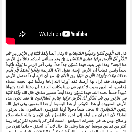
قال الله
الَّذِينَ
آمَنُوا
وَعَمِلُوا
الصَّالِحَاتِ
۩ وقال أيضاً
وَلَقَدْ
كَتَبْنَا
فِي
الزَّبُورِ
مِن
بَعْدِ
الذِّكْرِ
أَنَّ
الْأَرْضَ
يَرِثُهَا
عِبَادِيَ
الصَّالِحُونَ
۩، وقد يسألني أحدكم قائلاً هل الأرض
هنا الجنة؟ وهذا غير بعيد، فهذا مُمكِن جداً جداً، وفي آخر الزمر ما يُؤكِّد تأكيداً
بعيداً وليس قطعياً أن الأرض الجنة، تقول الآية الكريمة
وَقَالُوا
الْحَمْدُ
لِلَّهِ
الَّذِي
صَدَقَنَا
وَعْدَهُ
وَأَوْرَثَنَا
الْأَرْضَ
نَتَبَوَّأُ
مِنَ
الْجَنَّةِ
۩، مع أن الآية أيضاً تحتمل الأرض
المعهودة، فقد يُراد بها أرضنا، فقد أورثنا الله إياها ومكَّننا فيها بحيث عبدناه
مُخلِصين له الدين بحيث لا نُفتَن في ديننا وكانت العاقبة أن دخلنا الجنة وتبوأنا
مُبوءاً حسناً بحمد الله، فهذا مُمكِن وهذا أيضاً تفسير صادق، قال الله
وَلَقَدْ
كَتَبْنَا
فِي
الزَّبُورِ
مِن
بَعْدِ
الذِّكْرِ
أَنَّ
الْأَرْضَ
يَرِثُهَا
عِبَادِيَ
الصَّالِحُونَ
۩ فقد تكون هذه
الأرض المعهودة أو هذا الكوكب أو هذا البسيط أو هذا المعمور، وفي قول الله
عِبَادِيَ
الصَّالِحُونَ
۩ يدخل طبعاً دخولاً أولياً المُؤمِنون الصالحون، هل تعرفون
لماذا؟ لأن القرآن من أوله إلى آخره كالمُصرِّح بأن الإيمان بالله خُطة صلاح
وإصلاح، ومن هنا في عشرات المواضع – لست أذكر كم بالتحديد لكن يُوجَد ربما
أكثر من ثمانين موضعاً عن هذا وعلى كل حال لابد أن أتحقق – دائماً يُقرَن بين
الإيمان وعمل الصالحات، فيقول الله
آمَنُوا
وَعَمِلُوا
الصَّالِحَاتِ
۩ باستمرار، في