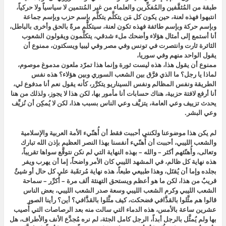
طبقة من المُثقَّفين والمُفكِّرين والعلماء من غير المُنتمين لا سياسياً ولا حركياً،
انتبهوا فهذه لعنة، حين يكون كل مَن يتكلَّم يتكلَّم بإسم حزب وبإسم جماعة
وبإسم حركة وبإسم طائفة فهذه تكون لعنة، سيتكلَّم مرةً بالحق وأخرى بالباطل،
أنا أستمع إلى أمثال هؤلاء وأضحك ملء شدقي، يتكلَّمون ويقولون
الشعوب
الثائرة ثارت وانتصرت في تونس وفي مصر وفي ليبيا
ويسكتون، ممنوع أن
يقول الواحد منهم وفي سوريا،
ممنوع أن يقول هذا، هذه ليست ثورة وإنما هذا تمرّد ملعون مدموغ موصوم،
لماذا يا رجل؟ ما الذي فرَّق بين الشعب السوري وبين هؤلاء؟ هذه نفس
الطريقة ونفس المظالم ونفس السيناريو يتكرَّر، كأنه يقول نعم أنا
مدفوع لي،
أنا أرفع لافتة حزبية، هناك حسابات أنا مأمور بها، لكن هذا
لا يجوز، ولذلك من هنا
يحدث تزييف وعي العامة، يتزيَّف وعي الناس بسبب هذا، لكن لا يُمكِن أن نُزيِّف
وعي البشر.
لم يكن هذا موضوعنا ولكنني أحببت فقط أن أُهنّيء الأمة العربية والإسلامية
والشعب الليبي، أحببت أن أُهنّيء أنفسنا بهذا النصر العظيم بإذن الله تبارك
وتعالى، وأُهنّئهم أكثر – والله – بهذه النهاية التي لم نكن نتوقَّع سواها تقريباً،
هذه نهاية كل ظالم، في المشهد الليبي كان الأمر واضحاً، إما أن يهرب ويفر
بجلده وإما أن يُقتَل، وهذا طبيعي طبعاً، هذه نهاية مُرتقَبة على كل حال أو شيئٌ
قريبٌ من هذا، لكن ما هو أعظم ويستحق التهنئة ألف مرة – أُكرِّر – سماحة
الشعب الليبي وكرم الشعب الليبي وسعة صدر الشعب الليبي، بعض الناس
قالوا
هم مثَّلوا بالقذَّافي ف
ضحكت، كيف مثَّلوا بالقذَّافي؟ أين؟ رأينا الصور
عشرين ساعة بالأمس، هذه الدماء التي سالت منه بعد الرصاصات التي أُصيب
بها ولم يُمثَّل بالرجل أبداً، الرجل كامل الجثة، لم نره مُجدَّع الأنف والأطراف، هل