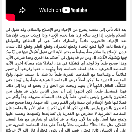
)
ة
)
بعد ذلك نأتي إلى مقصد يتفرع من الإحياء وهو الإصلاح والسلام، وقد تقول لي
السلام واضح، إذا وُجِد سلام فإن هذا يخدم الإحياء وإذا وُجِدَت حروب فإن هذا
ضد الإحياء، فالحروب دائماً والمعارك دائماً هى أم القطائع والقواطع
والانقطاعات، لأنها قطع للحياة وقطع للعمران وقطع للعلم وقطع لكل شيئ،
فإذن الإصلاح والسلام معاً، وطبعاً سمعتم الآية التي تقول
أَتَجْعَلُ
فِيهَا
مَن
يُفْسِدُ
فِيهَا
وَيَسْفِكُ
الدِّمَاء
۩، ومن ثم قد يقول لي أحدكم هذا قدري وهذا شرعي الآن،
وهذا صحيح طبعاً ولا تُوجَد أي مُشكِلة في هذا، لماذا؟ هذه مسألة أخرى الآن،
المقاصد الشرعية – هذه نُقطة حساسة جداً ومُهِمة – حقها وفرضها أن تسير
مُتلائماً بـ ومُتناغمةً مع المقاصد القدرية طبعاً بلا شك بل تستند عليها، ولولا
المقاصد القدرية ما أمكن أصلاً فرض المقاصد الشرعية طبعاً، ولن يُوجَد حتى
المُكلَّف العاقل المُهيأ لأن يفهم ويبحث عن الحق وأن يخضع له وما إلى ذلك،
فهذا مُستحيل طبعاً، لكن انتبهوا إلى أن بعض الناس يقول قد يقول نحن
مُتعبَدون بالشرعِ وليس بالقدرِ، علماً بأن هذه المسألة معروفة جداً وأكثر مَن
فصلا فيها شيخ الإسلام ابن تيمية وابن القيم رضيَ الله عنهما، وهذا صحيح فنحن
مُتعبَدون بالشرعِ وليس بالقدرِ، لكن أنا أقول لكم إذا تعلق الأمر بالمقاصد فإن
المقاصد الشرعية لا تتعارض مع القدرية بل تُساعِدها وتُسعِدها وتعتمد عليها
وتمتح منها أيضاً، وإن بدا لأول وهلة ما قد يُخالِف أو يتعارض مع هذا المعنى
المُقرَّر، مثل ماذا مثلاً؟ سأضرب مثالاً واحداً على هذا، المقاصد القدرية تدل
على أن الإنسان كائنٌ مُختَار، قصد الله أن يكون مُختَاراً، قال الله
إِنَّا
عَرَضْنَا