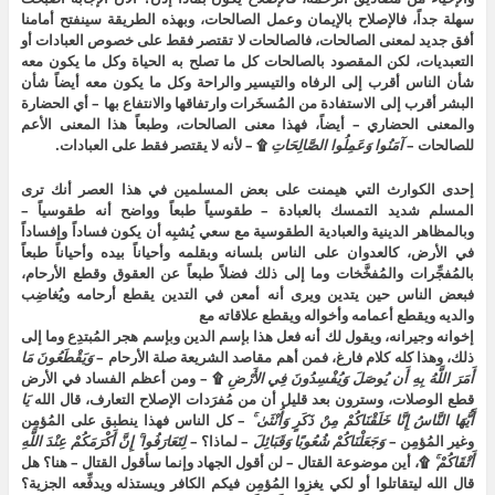
سهلة جداً، فالإصلاح بالإيمان وعمل الصالحات، وبهذه الطريقة سينفتح أمامنا
أفق جديد لمعنى الصالحات، فالصالحات لا تقتصر فقط على خصوص العبادات أو
التعبديات، لكن المقصود بالصالحات كل ما تصلح به الحياة وكل ما يكون معه
شأن الناس أقرب إلى الرفاه والتيسير والراحة وكل ما يكون معه أيضاً شأن
البشر أقرب إلى الاستفادة من المُسخَرات وارتفاقها والانتفاع بها – أي الحضارة
والمعنى الحضاري – أيضاً، فهذا معنى الصالحات، وطبعاً هذا المعنى الأعم
للصالحات –
آمَنُوا
وَعَمِلُوا
الصَّالِحَاتِ
۩ – لأنه لا يقتصر فقط على العبادات.
إحدى الكوارث التي هيمنت على بعض المسلمين في هذا العصر أنك ترى
المسلم شديد التمسك بالعبادة – طقوسياً طبعاً وواضح أنه طقوسياً –
وبالمظاهر الدينية والعبادية الطقوسية مع سعي يُشبِه أن يكون فساداً وإفساداً
في الأرض، كالعدوان على الناس بلسانه وبقلمه وأحياناً بيده وأحياناً طبعاً
بالمُفجِّرات والمُفخَّخات وما إلى ذلك فضلاً طبعاً عن العقوق وقطع الأرحام،
فبعض الناس حين يتدين ويرى أنه أمعن في التدين يقطع أرحامه ويُغاضِب
والديه ويقطع أعمامه وأخواله ويقطع علاقاته مع
إخوانه وجيرانه، ويقول لك أنه فعل هذا بإسم الدين وبإسم هجر المُبتدِع وما إلى
ذلك، وهذا كله كلام فارغ، فمن أهم مقاصد الشريعة صلة الأرحام –
وَيَقْطَعُونَ
مَا
أَمَرَ
اللَّهُ
بِهِ
أَن
يُوصَلَ
وَيُفْسِدُونَ
فِي
الأَرْضِ
۩ – ومن أعظم الفساد في الأرض
قطع الوصلات، وسترون بعد قليل أن من مُفرَدات الإصلاح التعارف، قال الله
يَا
أَيُّهَا
النَّاسُ
إِنَّا
خَلَقْنَاكُمْ
مِنْ
ذَكَرٍ
وَأُنْثَىٰ
– كل الناس فهذا ينطبق على المُؤمِن
وغير المُؤمِن –
وَجَعَلْنَاكُمْ
شُعُوبًا
وَقَبَائِلَ
– لماذا؟ –
لِتَعَارَفُوا
إِنَّ
أَكْرَمَكُمْ
عِنْدَ
اللَّهِ
أَتْقَاكُمْ
۩، أين موضوعة القتال – لن أقول الجهاد وإنما سأقول القتال – هنا؟ هل
قال الله ليتقاتلوا أو لكي يغزوا المُؤمِن فيكم الكافر ويستذله ويدفِّعه الجزية؟