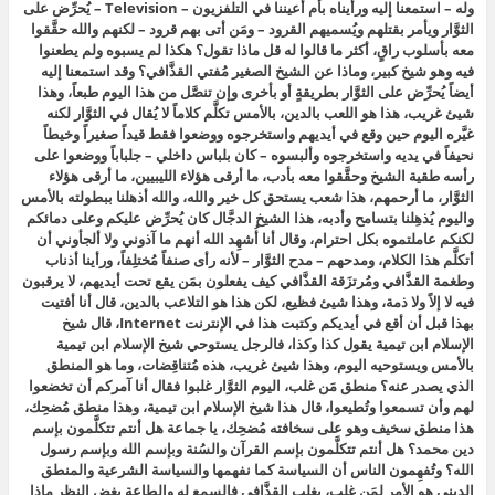
وله – استمعنا إليه ورأيناه بأم أعيننا في التلفزيون – Television – يُحرِّض على
الثوَّار ويأمر بقتلهم ويُسميهم القرود – ومَن أتى بهم قرود – لكنهم والله حقَّقوا
معه بأسلوب راقٍ، أكثر ما قالوا له
قل ماذا تقول؟
هكذا لم يسبوه ولم يطعنوا
فيه وهو شيخ كبير، وماذا عن الشيخ الصغير مُفتي القذَّافي؟ وقد استمعنا إليه
أيضاً يُحرِّض على الثوَّار بطريقةٍ أو بأخرى وإن تنصَّل من هذا اليوم طبعاً، وهذا
شيئ غريب، هذا هو اللعب بالدين، بالأمس تكلَّم كلاماً لا يُقال في الثوَّار لكنه
غيَّره اليوم حين وقع في أيديهم واستخرجوه ووضعوا فقط قيداً صغيراً وخيطاً
نحيفاً في يديه واستخرجوه وألبسوه – كان بلباس داخلي – جلباباً ووضعوا على
رأسه طقية الشيخ وحقَّقوا معه بأدب، ما أرقى هؤلاء الليبيين، ما أرقى هؤلاء
الثوَّار، ما أرحمهم، هذا شعب يستحق كل خير والله، والله أذهلنا ببطولته بالأمس
واليوم يُذهِلنا بتسامح وأدبه، هذا الشيخ الدجَّال كان يُحرِّض عليكم وعلى دمائكم
لكنكم عاملتموه بكل احترام، وقال
أنا أُشهِد الله أنهم ما آذوني ولا ألجأوني أن
أتكلَّم هذا الكلام،
ومدحهم – مدح الثوَّار – لأنه رأى صنفاً مُختلِفاً، ورأينا أذناب
وطغمة القذَّافي ومُرتزَقة القذَّافي كيف يفعلون بمَن يقع تحت أيديهم، لا يرقبون
فيه لا إلاً ولا ذمة، وهذا شيئ فظيع، لكن هذا هو التلاعب بالدين، قال
أنا أفتيت
بهذا قبل أن أقع في أيديكم وكتبت هذا في الإنترنت Internet، قال شيخ
الإسلام ابن تيمية يقول كذا وكذا، ف
الرجل يستوحي شيخ الإسلام ابن تيمية
بالأمس ويستوحيه اليوم، وهذا شيئ غريب، هذه مُتناقِضات، وما هو المنطق
الذي يصدر عنه؟ منطق مَن غلب،
اليوم الثوَّار غلبوا فقال أنا آمركم أن تخضعوا
لهم وأن تسمعوا وتُطيعوا، قال هذا شيخ الإسلام ابن تيمية،
وهذا منطق مُضحِك،
هذا منطق سخيف وهو على سخافته مُضحِك، يا جماعة هل أنتم تتكلَّمون بإسم
دين محمد؟ هل أنتم تتكلَّمون بإسم القرآن والسُنة وبإسم الله وبإسم رسول
الله؟ وتُفهِمون الناس أن السياسة كما نفهمها والسياسة الشرعية والمنطق
الديني هو الأمر لمَن غلب، يغلب القذَّافي فالسمع له والطاعة بغض النظر ماذا