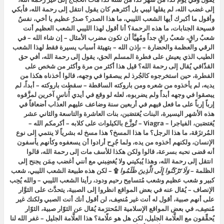
إلى غضب الله،
لم يقلها ليبي بل أكثرهم كان يقول
انتقل إلى رحمة الله،
فأبكي
وأقول ما أكبرك أيها الشعب الليبي، ما هذا الصدر؟ صدرٌ عظيم يا أخي، نفسٌ
فسيحة الجنابات، ما هذه الرحمة؟ أنا أقول لهذا الليبي الشعب العظيم أنت
شعبٌ راقٍ، شعبٌ راقٍ جداً ومُهيَّأ أن تكون مضرب الأمثال – إن شاء الله – في
الرقي والعظمة والحضارة – بإذن الله – بتهيئة أسباب يسيرة فقط لهذا الشعب
الطيب الذي يعيش على فطرة المسلم الحق، يقول
إلى رحمة الله، أفي
حق
القذّافي يُقال
إلى رحمة الله؟ قيل هذا
أكثر من مرة وأكثر من شخص على
الفطرة، حين استخرجوه كالجُرذ لم يبصقوا في وجهه، قالوا
أخذناه هكذا من
يديه،
لم يأخذوه من شعره ومن باروكته الساقطة – سقطت باروكته – أبداً، لم
يبصقوا في وجهه أبداً ولم يضربوه، لعله لو وقع في أيدي أُناسٍ آخرين لمزَّقوه
إرباً إرباً على ما فعل فيهم في أربعين سنة وضاعف عليهم العذاب أضعافاً في
هذه الأشهر اليسيرة، البنات يُغتصَبن، بنات العاشرة والتاسعة والثاني عشر
يُغتصَبن، الفياجرا – Viagra – تُوزَّع بالكيلوات على كلابه – أكرمكم الله –
المُرتزَقة، ما هذا الرجل؟ ما هذا المسخ؟ هذا مسخ له بشرياً لا ينتمي إلى نوع
الإنسان، ولكنهم أخذوه من يده، ولما جُرِح أرادوا أن يسعفوه وكأنهم يأسفون
أنه قضى نحبه بسرعة، قالوا ولكن هكذا للأسف مات إلى رحمة الله، قالوا
انتقل إلى رحمة الله،
وهذا يُبكيني ولا يُغضِبني مع أنني أغضب مِمَن يجنح إلى
الظلمة –
وَلَا تَرْكَنُوا إِلَى الَّذِينَ ظَلَمُوا
۩
– لكن هذه طبيعة الشعب الليبي، شعب
كبير و شعب عظيم وشعب مُتسامِح رحيم ودود، رأينا الشعب الليبي – والله يُحِب
الإنصاف – يُقال عنه في بعض المواقع انظروا إلى الصبية، يتحدَّث على الثوَّار
على أنهم صبية، أقول له أنت غير مُنصِف، لن أقول أنك أنت الصبي ولكنك غير
مُنصِف، في بعض المواقع الإسلامية المُحترَمة يُقال عن الثوّار صبية، الثوّار
يُحقِّقون مع العلَّامة الجليل، لكن هل هو علّامة؟ هذا العلَّامة الجليل – غفر الله لنا