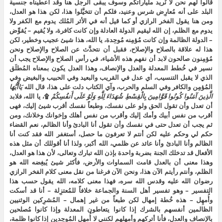
قالوا لهم نحن لا نُريد ملياراتكم وسوف يبقى الرجل هنا وقد أعطيناه جنسية
البلد على أنه مُعارِض شرس وعنيد، فلكم أن تتخيَّلوا هذا، لكن هذا هو العدل،
ومن هنا يقول الفخر الرازي أو كما قيل أنه في الأثر المُلك يدوم مع الكفر ولا
يدوم مع الظلم، إن الله ليقيم الدولة العادلة وإن كانت كافرة، ولا يُقيم – يُقوِّض
– الدولة الظالمة وإن كانت مُؤمِنه مُوحِدة، يا الله، هذا شيئ عجيب وخطير، لكن
هذا له علاقة بالصلاح والإصلاح، فقبل أن نتحدَّث عن الصلاح والإصلاح ونحن
مُؤمِنون صالحون لابد أن نفهم هذه الأشياء، في رأس الصلاح والإصلاح يجب أن
نسير في خُطط المعدلة والعدل والإنصاف، وهذا العدل يكون بمعناه المُطلَق
الذي لا يقبل التنسيب، أي عدل في القريب والبعيد وفي الحبيب والبغيض وفي
المُؤمِن والكافر وفي السلم والحرب، وآي الكتاب دلت على هذا، قال الله
يَاأَيُّهَا
الَّذِينَ
آمَنُوا
كُونُوا
قَوَّامِينَ
بِالْقِسْطِ
شُهَدَاءَ
لِلَّهِ
وَلَوْ
عَلَى
أَنفُسِكُمْ
۩، يا الله، فلابد
أن تعدل وأن تقول الحق ولو على نفسك، وطبعاً نفسك أقرب شيئ إليك، فهى
أقرب من نفس أبيك وأمك إليك وأقرب من نفس أهلك وإخوانك وخلانك، ومن
ثم يجب أن تعدل حتى في نفسك وأن تقول أنا البادئ وأنا الظالم، نعم القضاء
حكم لي وحكم عليه لكن أنتم لا تعرفون ما حصل، أستغفر الله فقد كنت أنا
الظالم وأنا البادئ وأنا عائد عن ظلمي، الله أكبر، ولذا أنا أقوللك أن مثل هذه
الأفعال قد تدخلك الجنة بضربة واحدة بإذن الله تبارك وتعالى، لأن هذا هو العدل،
وهذا معنى أن بالعدل قامت السماوات والأرض، فأكثر شيئ يُبغِضه الله هو
الظلم، وأنتم رأيتم الآن هذا، ونحن الآن فرغنا من نقل معنى كلام الفخر الرازي
رضوان الله عليه وقدس الله سره، فهذا معنى كلامه، الله يقول حسب هذا
التفسير – وهو تفسير أهل السنة والجماعة خلافاً للمُعتزِلة – أنا قد أسكت
وأُمهِل – هذه خُطة إمهال لكن طبعاً من غير إهمال – المُشرِكين الوثنيين
الظالمين أنفسهم بالشرك إذا كانوا يتعاطون المعدلة وإذا كانوا مُصلحين
بالإنصاف والعدل، فأنا أتركهم وأمهلهم لكنني لا أُمهِل المُوحِدين إذا كانوا ظلمة،