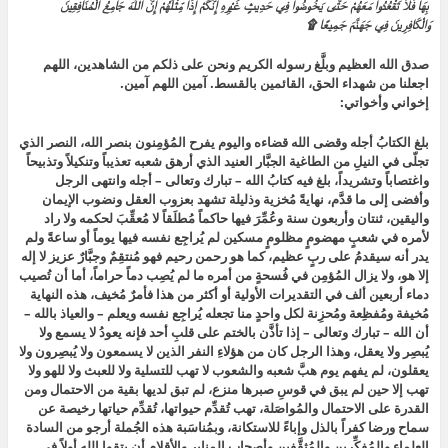
بِهَا فَلاَ تَقْعُدُواْ مَعَهُمْ حَتَّى يَخُوضُواْ فِي حَدِيثٍ غَيْرِهِ إِنَّكُمْ إِذًا مِّثْلُهُمْ إِنَّ اللَّهَ جَامِعُ الْمُنَافِقِينَ
وَالْكَافِرِينَ فِي جَهَنَّمَ جَمِيعًا ۩
صدق الله العظيم وبلَّغ رسوله الكريم ونحن على ذلكم من الشاهدين، اللهم
اجعلنا من شهداء الحق، القائمين بالقسط. آمين اللهم آمين.
إخواني وأخواتي:
بلغ الكتابُ أجله وقضى الله قضاءه واليوم يفرح المُؤمِنون بنصر الله
،
النصر الذي
تجلّى في النيلِ من الطاغية الجبَّار العنيد الذي أرهق شعبه تعذيباً وتنكيلاً وتذبيحاً
واغتصاباً وتشريداً، بلغ فيه كتابُ الله – تبارك وتعالى – أجله وانتهى الرجل
وأفضى إلى ما قدَّم، نهايةً مُخزية وذليلة تشهد بعزوب العقل ونضوب الإيمان
واليقين، ثنتان وأربعون سنة وعُمِّرَ فيها حاكماً مُطلَقاً لا مُعقِّبَ لحكمه ولا راد
لأمره في شعبٍ مهضومٍ مظلومٍ مسكين لم يُراجِع نفسه فيها يوماً أو ساعةً ولم
يدر أنه سيقدمُ على ربٍ عظيم، كما هو رحمن رحيم فهو مُنتقِمٌ وجبَّارٌ عزيز لا إله
إلا هو،
ولا يزال المُؤمِن في فُسحةٍ من أمره ما لم يُصِب دماً حراماً،
أما أن تُصيب
دماء أربعين ألف في التقديرات الأولية أو أكثر من هذا فأمرٌ مُخيف، هذه النهاية
مُخيفة ومُفظِعة ومُحزِنة لكل واحدٍ منا تجعله يُراجِع نفسه ويعلم – والعياذ بالله –
أن الله – تبارك وتعالى – إذا تأذَّن بالختم على قلبِ أحد فإنه يعودُ لا يسمع ولا
يُبصِر ولا يعقل، وهذا الرجل كان من هؤلاءِ النفر الذين لا يسمعون ولا يُبصِرون ولا
يعقلون، لم يفهم يوم هبَّ شعبه والشعوب لا تهب للتسلية ولا للعبث ولا للهو ولا
تهب إلا حين لم يبق في قوسِ صبرها منزع، لم تبق لديها بقية من الاحتمال ومن
القدرة على الاحتمال والمُواصَلة، تهب تُقدِّم حيواتها، تُقدِّم حياتها رخيصة عن
سماح ورضا كفراً بالذل وإباءً للاستكانة، وبمُناسَبة هذه الجُملة أرجو من السادة
العلماء والمُفكِّرين والمُثقَّفين وأصحاب المنابر والأقلام أن يتقوا الله أولاً في