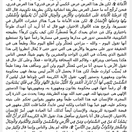
الْأَمَانَةَ
۩، لكن هل هذا العرض عرض حُكمي أو عرض قدري؟ هذا العرض قدري،
فنحن نُرجِّح أنه ما حصل العرض بطريقة انشائية ولكن بطريقة تكوينية، قال الله
إِنَّا
عَرَضْنَا
الْأَمَانَةَ
عَلَى
السَّمَاوَاتِ
وَالْأَرْضِ
وَالْجِبَالِ
فَأَبَيْنَ
أَنْ
يَحْمِلْنَهَا
وَأَشْفَقْنَ
مِنْهَا
وَحَمَلَهَا
الْإِنْسَانُ
۩، لكن هذه الأمانة ما هى؟ هناك عشرات الأقوال في
تفسيرها، وأرجح هذه الأقوال الاختيار، فهو قال له أنا أُريد أن أعبدك طوعاً
باختياري وكل مَن عداي يعبدك كرهاً مُضطَراً، لكن كيف يكون كرهاً؟ بطبيعته
التكوينية، فالشمس تدور في مدارها وتسير في مسارها رغماً عنها ولا تستطيع
أنها تقول اليوم – والله – مزاجي مُعتكِّر ولن أطلع اليوم مثلاً، وطبعاً هى في
الحقيقة تدور على محورها والأرض هى التي تدور حتى لا يُقال انظروا إلى هذا
الشيخ الذي يتحدَّث في القرن الواحد والعشرين ولا يفهم شيئاً، فبعض الناس
هكذا يتساخف ويتراقع – وقاكم الله السخافة والرقاعة – فعلاً، وعلى كل حال قد
تقول الأرض يا سيدي أنا مزاجي مُعتكِّر اليوم ولن أدور وسأقف هنا، وهذا طبعاً
قد يُسبِّب كوارث طبعاً، لكن هذا لا يحصل لأن الأمر ليس بيدها، فهى محكومة
بقانون ومقهورة بدستور إلهي، تقول الآية الكريمة التي تلوناها قبل ليلتين
لَا
الشَّمْسُ
يَنْبَغِي
لَهَا
أَنْ
تُدْرِكَ
الْقَمَرَ
وَلَا
اللَّيْلُ
سَابِقُ
النَّهَارِ
وَكُلٌّ
فِي
فَلَكٍ
يَسْبَحُونَ
۩، أي رغماً عنها، فهى محكومة بقانون ومقهورة به، ومقهوريتها بهذا الدستور
الإلهي هى عبوديتها لله، فهى تعبد الله بهذه الطريقة، وهذا يحدث من الذرة إلى
المجرة، فالإنسان فيه هذا الجانب طبعاً وهو مقهور بقوانين تحكم على بنيته
وتحكم عليه، فهو عبدٌ بهذا الجانب ولكنه ليس عابداً، فكما قلت الكل مقهور في
قبضة العبودية للربوبية، والإنسان أيضاً كذلك، أما العبادة فهى أمرٌ للإنسان
بالاختيار، الإنسان قال أنا باختياري سأفعل هذا، تقول الآية الكريمة
أَلَمْ
تَرَ
أَنَّ
اللَّهَ
يَسْجُدُ
لَهُ
مَنْ
فِي
السَّمَاوَاتِ
وَمَنْ
فِي
الْأَرْضِ
وَالشَّمْسُ
وَالْقَمَرُ
وَالنُّجُومُ
وَالْجِبَالُ
وَالشَّجَرُ
وَالدَّوَابُّ
وَكَثِيرٌ
مِنَ
النَّاسِ
۩
، فالله لم يقل والناس وإنما قال
وَكَثِيرٌ
مِنَ