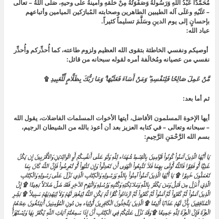
مُحَمَّدًا عَبْدُ اللهِ وَرَسُولُهُ وَصَفْوَتُهُ مِنْ خلقهِ وأمينهُ على وحيهِ، صَلَّى اللَّهُ – تعالى
–
عَلَيْهِ
وعَلَى آله الطيبين الطاهرين وصحابته المُبارَكين الميامين وأتباعهم
بإحسانٍ إلى يوم الدينِ وسَلَّمَ تسليماً كثيراً.
عباد الله:
أوصيكم ونفسي الخاطئة بتقوى الله العظيم ولزوم طاعته، كما أُحذِّركم وأُحذِّر
نفسي من عصيانه ومُخالَفة أمره لقوله سبحانه من قائل:
مَّنْ عَمِلَ صَالِحًا فَلِنَفْسِهِ ۖ وَمَنْ أَسَاءَ فَعَلَيْهَا ۗ وَمَا رَبُّكَ بِظَلَّامٍ لِّلْعَبِيدِ
۩
ثم أما بعد:
أيها الإخوة المسلمون الأفاضل، أيتها الأخوات المسلمات الفاضلات، يقول الله
– سبحانه وتعالى – في كتابه العزيز بعد أن أعوذ بالله من الشيطان الرجيم،
بسم الله الرَّحْمَنِ الرَّحِيمِ:
يَا أَيُّهَا الَّذِينَ آمَنُواْ كُونُواْ قَوَّامِينَ بِالْقِسْطِ شُهَدَاء لِلَّهِ وَلَوْ عَلَى أَنفُسِكُمْ أَوِ الْوَالِدَيْنِ وَالأَقْرَبِينَ إِن يَكُنْ
غَنِيًّا أَوْ فَقِيرًا فَاللَّهُ أَوْلَى بِهِمَا فَلاَ تَتَّبِعُواْ الْهَوَى أَن تَعْدِلُواْ وَإِن تَلْوُواْ أَوْ تُعْرِضُواْ فَإِنَّ اللَّهَ كَانَ بِمَا
تَعْمَلُونَ خَبِيرًا ۩ يَا أَيُّهَا الَّذِينَ آمَنُواْ آمِنُواْ بِاللَّهِ وَرَسُولِهِ وَالْكِتَابِ الَّذِي نَزَّلَ عَلَى رَسُولِهِ وَالْكِتَابِ
الَّذِيَ أَنزَلَ مِن قَبْلُ وَمَن يَكْفُرْ بِاللَّهِ وَمَلائِكَتِهِ وَكُتُبِهِ وَرُسُلِهِ وَالْيَوْمِ الآخِرِ فَقَدْ ضَلَّ ضَلالاً بَعِيدًا ۩ إِنَّ
الَّذِينَ آمَنُواْ ثُمَّ كَفَرُواْ ثُمَّ آمَنُواْ ثُمَّ كَفَرُواْ ثُمَّ ازْدَادُواْ كُفْرًا لَّمْ يَكُنِ اللَّهُ لِيَغْفِرَ لَهُمْ وَلاَ لِيَهْدِيَهُمْ سَبِيلاً ۩ بَشِّرِ
الْمُنَافِقِينَ بِأَنَّ لَهُمْ عَذَابًا أَلِيمًا ۩ الَّذِينَ يَتَّخِذُونَ الْكَافِرِينَ أَوْلِيَاء مِن دُونِ الْمُؤْمِنِينَ أَيَبْتَغُونَ عِندَهُمُ
الْعِزَّةَ فَإِنَّ الْعِزَّةَ لِلَّهِ جَمِيعًا ۩ وَقَدْ نَزَّلَ عَلَيْكُمْ فِي الْكِتَابِ أَنْ إِذَا سَمِعْتُمْ آيَاتِ اللَّهِ يُكْفَرُ بِهَا وَيُسْتَهْزَأُ