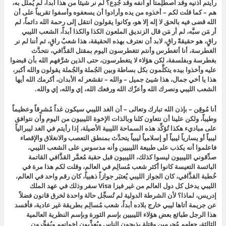
رأيتم أذنيه وقد اصطُلِمتا أو أنفه وقد جُدِع؟ لم نر شيئاً من هذا أبداً، لم يُمثَّل به،
هم – كما قلت لكم – أخذوه من يده وأرادوا أن يسعفوه وأسفوا تقريباً على أن
الله قضى فيه بالحق لا إله إلا هو، وكانوا يقولون
انتقل إلى رحمة الله دائماً،
لم
أر مَن سبَّه، لم أر مَن قال الزنديق الملعون الكذا والكذا أبداً، الشعب الليبي
راقٍ، هو حقيقةً راقٍ، لابد أن نعترف بهذه الحقيقة، هذا شعبٌ راقٍ، ثم أننا لم نر
الغطرسة، أنا أتغطرس وأنتم تتغطرسون اليوم بمقتل القذَّافي، نتحدَّث
بغطرسة وبفلسفة، لكن هؤلاء لا يتغطرسون، حتى الذين شرَّفهم الله بأن قبضوا
عليه وأخذوا بيده يتكلَّمون بكل بساطة وبين الجُملة والجُملة يقولون والله أكبر،
هذا يا أخي جمال، هذا شيئ جميل – والله – تقشعر له الأبدان، أكرمك الله أيها
الشعب الليبي ونصرك الله وأعزّك الله ورفعك الله، إي والله، إي والله.
أنا مُوقِن – بإذن الله تبارك وتعالى – أن الغد الليبي سيكون غداً مُشرِقاً وعظيماً
وطيباً، ولكن علينا أن نتعاون كلنا وبالذات الإخوة الليبيون من اليوم وأن نتوافق
على مباديء هكذا تُؤكِّد هذه السماحة الليبية الأصيلة، إذا رأيتم في الغد ليبرالياً
ليبياً أو يسارياً ليبياً أو إسلامياً ليبياً يتحدَّث بمنطق التعصب والانغلاق والإقصاء
فاعلموا أنه يكذب على طبيعة الليبيين وأنه مدسوس على الشعب الليبي،
صدِّقوني الليبيون ليسوا كذلك، الليبيون قبل حقبة مُعمَّر القذَّافي القاتمة
البائسة التعيسة كانوا أكثر شعب مُسالِم في العالم، وقلت لكم هذا مرة في
خُطبة القذَّافي، كان الجواز الليبي يُعتبَر جوازاً ذهبياً، كان رقم واحد في العالم،
الليبي يدخل كل دول العالم من غير فيزا Visa سفر وذلك في عهد الملك
إدريس، لماذا؟ لأن الشرطة الدولية لم تُسجِّل حالة واحدة لخرق قانون فضلاً
عن جريمة أتاها ليبي خارج بلاده أبداً، شعب مُسالِم بطريقة غير عادية، فأفسد
هذا الرجل طبائع بعض هؤلاء الليبيين بإسم الثورة وبإسم النظرية العالمية
الثالثة، جعلهم مُجرِمين وقتلة يذبحون الناس ويُعذِّبون إخوانهم ويُفجِّرون