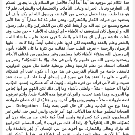
هذا الكلام غير موجود هنا أبداً أبداً أبداً، فالأصل هو السلام بل ما يتجاوز السلام
إلى التعارف وتبادل الخبرات وتبادل التأملات والاستبصارات والنظرات، فلم لا؟
هو هذا طبعاً، وهذا حصل ويحصل من الأيقاظ، ورسول الله لم يكن يأنف أن
يستفيد من خبرات الكفار والمُشرِكين، ونحن نعلم مُذ كنا صغاراً أن هذا الأمر
صحيح ونسمع عن عبد الله بن أريقط الذي كان من المُشرِكين وكان دليل رسول
الله، والرسول كان يُستوصَف له الأطباء – أي يُوصَف له الأطباء – حين يعتل، وقد
سُئلت عائشة من أين لكِ هذا العلم بالطب؟ فهى عندها علم – ما شاء الله –
بالشعر وعلم بالفقه وبالحديث لكن لديها علم بالطب أيضاً، ولذا كانت – عليها
الرضوان والرحمة – تعرف الطب جيداً، فقالت من كثرة ما كان الأطباء يأتون
إلى رسول الله، وهؤلاء الأطباء كانوا مسلمين وغير مسلمين من مُختلَف الأنحاء،
ويستفيد رسول الله من علمهم ولا بأس في هذا، وإلا ما المُشكِلة؟ وعمر بن
الخطاب استفاد من نظم فارسية ونظم بيزنطية خاصة مثل تدوين الدواوين،
فاستفاد خاصة من النظام الفارسي في هذا دون أن يكون عندنا أي مُشكِلة،
والنبي – على ما أعتقد هذا في سيرة ابن إسحاق أو طبقات ابن سعد، فقد
نسيت والله لأنني قرأته من فترة طويلة – وُصِفَ له آلة عسكرية إسمها الدبّاب،
كأنها آلة خشبية – مثلاً – وتُطلى بأشياء وما إلى ذلك لكن المُهِم هو أنها يُخاض
بها الحروب، وهذا شيئ عجيب، واليونان عرفوا هذه الأشياء طبعاً، وأنتم تعرفون
قصة طروادة – مثلاً – وهوميروس وإلى آخره، ومن هنا يُقال لك حصان طروادة،
وهذا نوع من الدبّاب، وعلى كل حال النبي بعث وفداً – Delegation – من
الصحابة ليتعلَّموا صناعة هذا الدبّاب، فهذا أمر عادي، والنبي لبس حتى لباس غير
المسلمين، فلبس جُبة كسراونية ولبس أيضاً جُبة جاءته من بيزنطة دون أي
مُشكِلة، قال الله لِتَعَارَفُوا ۚ ۩، ولذا أنا قلت من قريب لا يأنف المسلم المُتواضِع
لله تبارك وتعالى والمُتعارِف مع أخوته من بني الإنسان أن يُقِر بالتلمذة وأن
يقول أنا الآن في مقام تلميذ وليس عندي أي مُشكِلة في هذا بل أشكر لمَن