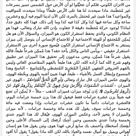
من الاتزان الكوني، فلكم أن تتخيَّلوا لو أن الأرض حول الشمس تسير بسرعات
غير مُنتظَمة، ماذا سيحدث لنا هنا على الأرض طبعاً؟ وماذا سيحدث للمواقيت
والمواعيد؟ هذا شيئ غير مُحتمَل بالمرة، لكن الآن لدينا اليوم فيه أربع وعشرين
ساعة وكل ساعة فيها كذا وكل كذا فيه كذا وما إلى ذلك، فهذا كله دقيق جداً،
لماذا؟ لوجود حركة مُنتظَمة دقيقة لا تتفاوت بإذن الله تبارك وتعالى، فهذا هو
النظام الكوني، والذي يحفظ استقرار الكون هو الميزان، والسؤال الآن هو هل
يُمكِن للمُجتمَع أو للهيئة الاجتماعية أو للاجتماع الإنساني أن يتوصل إلى ميزان
يستقر به الاجتماع الإنساني استقرار الكون فيُصبِح صورة أخرى من الاستقرار
-استقرار حقيقي – ويأمن الناس والكل يأخذ حقه؟ هذا مُمكِن شرعاً طبعاً، فالله
يقول شرعاً هذا مُمكِن، ونحن مدعوون إلى تحقيق هذا الميزان عبر تطبيق
وفهم شرع الله كما أراده الله، لكن هذا طبعاً بالفهم المقاصدي الغائي وليس
بالفهم الحروفي الفقهي المُجَزِأ المُتجَزِئ المُتشظي والمُتناسِخ – الناسخ وهذا
المنسوخ وإبطال العمل بالأشياء – طبعاً، فهذا شيئ أشبه بالهوى وبخُطة الهوى،
والهوى عكس الميزان، قال تبارك وتعالى
وَلَوِ
اتَّبَعَ
الْحَقُّ
أَهْوَاءهُمْ
– الهوى غير
الميزان –
لَفَسَدَتِ
السَّمَوَاتُ
وَالْأَرْضُ
وَمَنْ
فِيهِنَّ
بَلْ
أَتَيْنَاهُمْ
بِذِكْرِهِمْ
فَهُمْ
عَنْ
ذِكْرِهِمْ
مُعْرِضُونَ
۩، إذن يُوجَد ميزان، فميزان الذهب – مثلاً – لا يُمكِن أن تضع
فيه شيئاً يزن عشرة جرامات فقط فيقول لك هذا يزن خمسة جرامات اليوم،
فالعشرة جرامات دائماً ما تكون عشرات جرامات، وإذا وضعت فيه مائة
وخمسة جرامات سوف يقول لك هذه مائة وخمسة جرامات ، لأنه ميزان
والميزان لا يتحيز لأحد، وعكس الميزان الهوى، فيُقال لك هذا اليوم عندي
بخمسة وغداً عندي بخمسين وحين أُحِبك أرفعك إلى السماك الأعلى وحين
أُبغِضك أسخطك وأخسف بك سابع أرض، فهذا هوى، ومَن يقول هذا هو إنسان
أهوائي ويميل مع أميال نفسه والعياذ بالله، لكن الله ماذا يقول؟ يقول أنا أقود