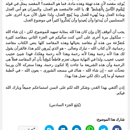
يُوجَد مقصد لأن هذه تهيئة وهذه مادة، فما هو المقصد؟ المقصد يمثل في قوله
لِيَقُومَ النَّاسُ بِالْقِسْطِ ۖ ۩، يا الله، فالمقصد هو العدل، والميزان هو أس العدل
ومادة العدل وما يُهيء للعدل وما يُنتِج العدل، ولذا نقول الآن مرة أخرى على
المسلمين أن يُبدئوا وأن يُعيدوا وأن يُفكِّروا كثيراً في موضوع العدل.
يجب أن أتوقف الآن وإن كان هذا كله بمثابة تمهيد للموضوع، لكن – إن شاء الله
– سنُكمِل مرة أُخرى على أنني كنت سآتيكم في الجزء الثاني بمقاصد كثيرة
مُتفرِّعة من هذه أو مقاصد بحيالها وهذه المقاصد كلها بنص الكتاب مقاصد
رحمانية، لأن كتاب الله – تبارك وتعالى – هو الذي يُبرهِن لكم هذا، فالقرآن يقول
لك هذا لأنه رحمة وهذا لأنه رحمة وهذا لأنه رحمة وهكذا، فهذا شيئ عجيب
عجيب عجيب، ولذا في النهاية سوف تجزم قاطعاً مُوقِناً بأن أم المقاصد فعلاً هى
الرحمة وأن هذه الشريعة ما جاءت إلا لتكون رحمة، وهذا سنتركه الآن وربما
نتحدَّث عنه – إن شاء الله – هناك في مسجد الشورى – بعون الله – في خُطبة
جمعية أو ما إلى ذلك لكي نصل هذا بهذا.
إذن أكتفي بهذا القدر، وشكر الله لكم على حُسن استماعكم جميعاً وبارك الله
فيكم.
(يُتبَع الجزء السادس)
شارك هذا الموضوع:
ا
ا
C
ا
ا
ا
المزيد