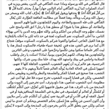
قال القذَّافي في الله ورسوله وماذا عبث القذّافي في الدين، ينقص ويزيد في
أعداد الصلوات كما يُريد القذَّافي أمام النالس جهاراً نهاراً، يحذف كلمة
قُلْ
۩
من
قُلْ هُوَ اللَّهُ أَحَدٌ
۩ يحذفها ويقول
هُوَ اللَّهُ أَحَدٌ
۩، يُحرِّف كتاب الله ويسخر من
رسول الله ويتربَّب ويتألَّه، وهذا فضلاً عن مظالمه الفاقعة الفوَّارة، لكن يُقال
القذَّافي غلب فله السمع والطاعة، واليوم المُجاهِدون غلبوا فلهم السمع
والطاعة، أي منطق هذا يا شيخ؟ أي منطق هذا يا رجل؟ اتق الله واستح على
نفسك، تجهَّم وجه الإسلام من أجلكم وبكم، والله تجهَّم وجه الدين يا أخي بهؤلاء
الناس، ما أحلى السكوت، نعم السكوت لعنة في حد ذاته لكن ما أحلاه بالمُقارَنة
مع هذا القيل الفاجر، اسكتوا واكفونا شركم بالسكوت، السكوت موقفٌ شجاع
الآن كما نرى في الفتن، هذه فتن مُخيفة عمياء طخياء، فالسكوت مُمتاز هنا، يا
ليت أكثر علمائنا سكتوا مِمَن تكلَّموا وحرَّضوا على الشعوب وعلى الثائرين
والمُجاهِدين هنا وهناك، لكنهم يُحرِّضون يومياً، لماذا؟ اسكت يا رجل واطلب
السلامة واجلس في بيتك واستهد الله يهدك، خلنا منك ومن شرك، ولكنها
النرجسية، هو عالم يُريد أن يُفهِم الشعوب، الشعوب الجاهلة كلها لا تفهم،
انتبهوا مُمكِن في الحالة العادية يُوجِّه العالم شعباً كاملاً ويفهم ما لا يفهم
الشعب، هذا صحيح في قضايا الفكر والفلسفة والنظر والتجريد وطبيعي بحكم
التخصص، ولكن في قضايا الموت الشعوب تخرج تموت فلا تقل لها أنتِ غير
مظلومة، أنتِ الشعوب تتدلَّعين، هذا دلع وترف، أنتِ تخرجين إلى الموت وإلى
المذبحة من باب الترف، هذا غير مقبول فانتبهوا لكي نُفرِّق، حين أتكلَّم كمُثقَّف
أو كمُفكِّر أو كعالم أو كفيلسوف في نظرية في الفلسفة اليمتافيزيقية أو في
أصول الفقه أو في الأدب أو في التربية نعم، يُمكِن أن أتكلَذم على رأس ملايين
وأن أكون أحسن مَن يتكلَّم، هذا مُمكِن بحكم التخصص وبحكم أن عندي ما ليس
عندكم، ولكن حين يتعلَّق الأمر بأُناس يخرجون إلى المذبحة وإلى الموت لا يُمكِن