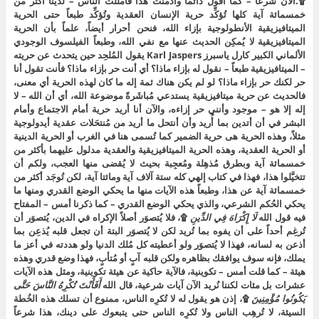
۩.الآن شرعاً – كما أقول دائماً وأدمنت هذا فأمللت الناس – لدينا أكثر من
خمسمائة آية كلها تُؤكِّد حرية الإنسان العقدية وتُؤكِّد طبعاً حتى الحرية
الميتافيزيقية الأنطولوجية بإزاء الله، فنحن أحرار أيضاً، علماً بأن الحرية
الميتافيزيقية لا يُمكِن الحديث عنها مع نفي الله، وطبعاً الفيلسوف الوجودي
الألماني الكبير كارل ياسبرز Karl Jaspers يقول المُلحِد حين يتحدث عن حريته
– الميتافيزيقية طبعاً – نقول له بإزاء ماذا؟ أي أنت حر بإزاء ماذا؟ فأنت تقول أنا
حر لكنك حر بإزاء ماذا؟ لو لم يكن هناك ثمة إله ما كان لهذه الحرية أي معنى،
فالحديث عن حرية ميتافيزيقية يستدعي مُباشَرةً موضوعة الله، أي أن الله – لا
إله إلا هو – موجود وأنني حر إزاءه، والآن أنا أريد حرية أمام الاجتماع وأمام
البشر في أن أتدين بما أُريد وأن أنتحل ما أريد من مُنتحَلات عقدية أيدولوجية
مثلاً، وهذه الحرية هى حرية الضمير كما تُسمى هنا في الغرب أو الحرية الدينية
أو الحرية العقدية، وهذه الحرية الميتافيزيقية والعقدية مدلول عليهما بأكثر من
خمسمائة آية وبطرق مُذهِلة ومُعجِبة بحيث لا يُقضى منها العجب، ولكم أن
تتخيَّلوا هذا، فهذا في كتاب إلهي كله ستة آلاف آية ومائتا آية، لكن تُوجَد أكثر من
خمسمائة آية عن هذا، وطبعاً هذه الآيات منها ما يحكي الوضع القدري ومنها ما
يحكي الحُكم الشرعي، والذي يحكي الوضع القدري – كما ذكرنا أمس – المفتاح
فيه قول الله
لَا
إِكْرَاهَ
فِي
الدِّينِ
۩، فلا يُتصوَر أصلاً الإكراه في الدين، يُتصوَر أن
تُرغِم أحداً على أن يفوه بما تُريد لكن لا يُتصوَر البتة أن تجعل قلبه يُذعِن بما
أذعن به لسانه، فهذا لا يُتصوَر ولو أعطيته كل مُلك الدنيا ولو هددته في أعز ما
يملك، فإنه سوف يوافقك بظاهره ولكن قلبه آبٍ أو مُتأبٍ، فهذا وضع قدري وهذه
هيئة – كما قلت أمس – تكوينية، فالآية حاكية عن هيئة تكوينية، ومثل هذه الآيات
عشرات بل مئات لكننا نُريد الآن آيات شرعية، قال الله
أَفَأَنْتَ
تُكْرِهُ
النَّاسَ
حَتَّى
يَكُونُوا
مُؤْمِنِينَ
۩، إذن هو يقول له لا تُكرِه الناس، ممنوع أن تسلك هذه الخُطة
السيئة، لا تُرهِب الناس ولا تُكرِه الناس حتى يتبعوك على دينك، هذا شرعاً