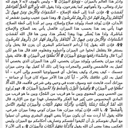
وأُدبِّر هذا العالم بالميزان –
وَوَضَعَ
الْمِيزَانَ
۩ – وليس بالهوى، لأنه لا هوى لله
تبارك وتعالى، ولا بأهوائهم كما يقترحون، ولذا يقول الله
وَلَوِ
اتَّبَعَ
الْحَقُّ
أَهْوَاءهُمْ
لَفَسَدَتِ
۩- فإذن عُدنا إلى خُطة الإصلاح –
السَّمَوَاتُ
وَالْأَرْضُ
وَمَنْ
فِيهِنَّ
بَلْ
أَتَيْنَاهُمْ
بِذِكْرِهِمْ
فَهُمْ
عَنْ
ذِكْرِهِمْ
مُعْرِضُونَ
۩، وهذا شيئ عجيب وشيئ تقشعر له
الأبدان، فإذن يُوجَد فساد ويُوجَد صلاح وإصلاح، ومن ثم عُدنا إلى خُطة الصلاح،
فهذا يأتي بعد هذا بحسب هذا الميزان، فالعدل يأتي بعد الصلاح والإصلاح
مُباشَرةً، ولذا هذا يُفسَّر بهذا وهذا يُفسِّر هذا، ومن هنا قال الله
لَفَسَدَتِ
السَّمَاوَاتُ
وَالْأَرْضُ
وَمَن
فِيهِنَّ
بَلْ
أَتَيْنَاهُمْ
بِذِكْرِهِمْ
فَهُمْ
عَنْ
ذِكْرِهِمْ
مُعْرِضُونَ
۩۩، فإذن الله يقول إذا أرداتم لاجتماعكم البشري أن يتزن فلا يختل وأن
يستقر فلا يتقلقل ابحثوا عن الميزان وأعملوه وشغلوه، فقد قال هذا هو لكن
أين؟ قال وَالسَّمَاءَ
رَفَعَهَا
وَوَضَعَ
الْمِيزَانَ
۩
أَلاَّ
تَطْغَوْا
فِي
الْمِيزَانِ
۩، فالله يقول
يُوجَد ميزان يخصكم، ويُوجَد ميزان يخصني، لكن هذا الميزان الذي يخصني أنا
كفيل به، فالشمس والقمر والمجرات وما إلى ذلك أنا كفيل بها، وحتى ميزان
جسمك – كيف يتحرك وكيف يتفاعل، أي فسيولوجيا الجسم وإلى آخره – أنا
كفيل به، لكن علاقتك بالآخر – أياً كان هذا الآخر سواء كان فرداً او جماعة –
ميزانك أنت، فابحث عنه وسوف تجده في وحيي وفي شرعي فأقمه، قال الله
أَلَّا
تَطْغَوْا
فِي
الْمِيزَانِ
۩
وَأَقِيمُوا
الْوَزْنَ
بِالْقِسْطِ
وَلَا
تُخْسِرُوا
الْمِيزَانَ
۩، فهو يُراوِح
بين الحسي وبين المعنوي وبين ما هو قريب من المُجرَّد وبين ما هو قريب من
المادي المحسوس حتى يُثير فينا الفكر والاستبصار، فهذا نوع من الإثارة، قال
الله
لَقَدْ
أَرْسَلْنَا
رُسُلَنَا
بِالْبَيِّنَاتِ
وَأَنْزَلْنَا
مَعَهُمُ
الْكِتَابَ
وَالْمِيزَانَ
لِيَقُومَ
النَّاسُ
بِالْقِسْطِ
۩، يا الله، فإذن يُوجَد ميزان، هذا ميزان كوني وهذا ميزان شرعي،
فالله يقول أنا أردت منه أن يكون ميزاناً ينفي الهوى البشري وينفي أن تميلوا
مع أميال نفوسكم بل أن تُكيفوا أنفسكم وتصاريف أحكامكم مع الميزان وليس
العكس، وهذا معنى أن الله يقول
وَأَنْزَلْنَا
مَعَهُمُ
الْكِتَابَ
وَالْمِيزَانَ
۩، و إلى الآن لا