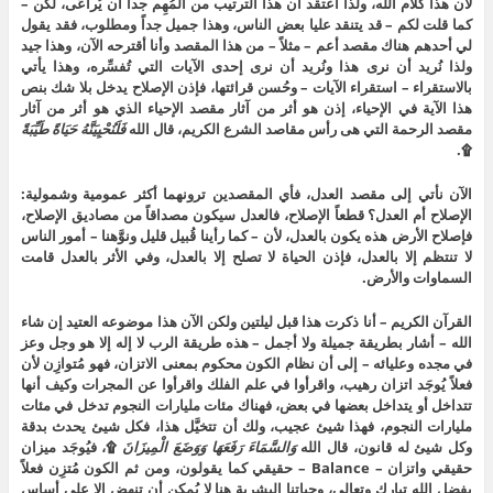
لأن هذا كلام الله، ولذا أعتقد أن هذا الترتيب من المُهِم جداً أن يُراعَى، لكن –
كما قلت لكم – قد يتنقد عليا بعض الناس، وهذا جميل جداً ومطلوب، فقد يقول
لي أحدهم هناك مقصد أعم – مثلاً – من هذا المقصد وأنا أقترحه الآن، وهذا جيد
ولذا نُريد أن نرى هذا ونُريد أن نرى إحدى الآيات التي تُفسِّره، وهذا يأتي
بالاستقراء – استقراء الآيات – وحُسن قرائتها، فإذن الإصلاح يدخل بلا شك بنص
هذا الآية في الإحياء، إذن هو أثر من آثار مقصد الإحياء الذي هو أثر من آثار
مقصد الرحمة التي هى رأس مقاصد الشرع الكريم، قال الله
فَلَنُحْيِيَنَّهُ
حَيَاةً
طَيِّبَةً
۩.
الآن نأتي إلى مقصد العدل، فأي المقصدين ترونهما أكثر عمومية وشمولية:
الإصلاح أم العدل؟ قطعاً الإصلاح، فالعدل سيكون مصداقاً من مصاديق الإصلاح،
فإصلاح الأرض هذه يكون بالعدل، لأن – كما رأينا قُبيل قليل ونوَّهنا – أمور الناس
لا تنتظم إلا بالعدل، فإذن الحياة لا تصلح إلا بالعدل، وفي الأثر بالعدل قامت
السماوات والأرض.
القرآن الكريم – أنا ذكرت هذا قبل ليلتين ولكن الآن هذا موضوعه العتيد إن شاء
الله – أشار بطريقة جميلة ولا أجمل – هذه طريقة الرب لا إله إلا هو وجل وعز
في مجده وعليائه – إلى أن نظام الكون محكوم بمعنى الاتزان، فهو مُتوازِن لأن
فعلاً يُوجَد اتزان رهيب، واقرأوا في علم الفلك واقرأوا عن المجرات وكيف أنها
تتداخل أو يتداخل بعضها في بعض، فهناك مئات مليارات النجوم تدخل في مئات
مليارات النجوم، فهذا شيئ عجيب، ولك أن تتخيَّل هذا، فكل شيئ يحدث بدقة
وكل شيئ له قانون، قال الله
وَالسَّمَاءَ
رَفَعَهَا
وَوَضَعَ
الْمِيزَانَ
۩، فيُوجَد ميزان
حقيقي واتزان – Balance – حقيقي كما يقولون، ومن ثم الكون مُتزِن فعلاً
بفضل الله تبارك وتعالى، وحياتنا البشرية هنا لا يُمكِن أن تنهض إلا على أساس