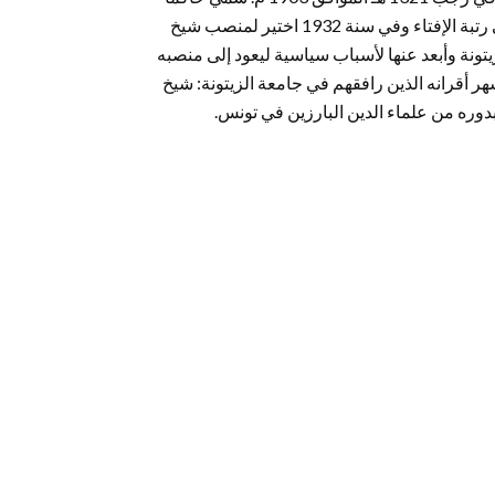
بالمجلس المختلط سنة 1909 ثم قاضيا مالكيا في سنة 1911. ارتقى إلى رتبة الإفتاء وفي سنة 1932 اختير لمنصب شيخ
تونة وأبعد عنها لأسباب سياسية ليعود إلى منصبه
ه إلى ما بعد استقلال البلاد التونسية سنة 1956. من أشهر أقرانه الذين رافقهم في جامعة الزيتونة: شيخ
وره من علماء الدين البارزين في تونس.