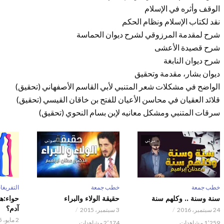
الوقف وأثره في الإسلام
نقد لكتاب الإسلام ونظام الحكم
شرح لمقدمة المرزوقي لشرح ديوان الحماسة
شرح قصيدة الأعشى
شرح ديوان النابغة
ديوان بشار، مقدمة وتحقيق
الواضح في مشكلات شعر المتنبي لأبي القاسم الأصفهاني (تحقيق)
قلائد العقيان في محاسن الأعيان للفتح بن خاقان القيسي (تحقيق)
سرقات المتنبي ومشكل معانيه لإبن بسام النحوي (تحقيق)
مرئي
صوتي
خطب جمعة
خطب جمعة
التفريغا
سنة وسنة .. وكلهم سنة
حقيقة الولاء والبراء
حواء:ه
آدم؟
24 سبتمبر، 2016
3 سبتمبر، 2015
2 مايو، 2015
1٬259 مشاهدات
2٬174 مشاهدات