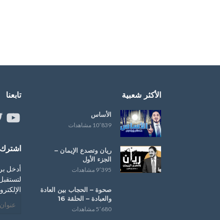
الأكثر شعبية
تابعنا
الأساس
ouTube
er
10٬839 مشاهدات
اشترك ب
ريان وتصدع الإيمان –
الجزء الأول
أدخل بر
9٬395 مشاهدات
لتستقبل 
الإلكترو
صحوة – ‏الحجاب‬ بين العادة
و‫‏العبادة‬ – الحلقة 16
عنوان
5٬680 مشاهدات
البريد
الإلكترو