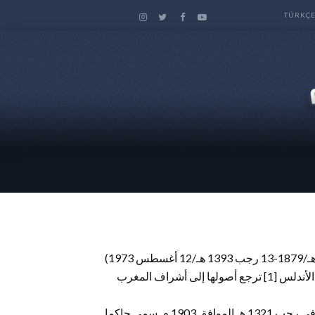
TÜRKÇ
محمد الطاهر بن عاشور (تونس، 1296 هـ/1879-13 رجب 1393 هـ/12 أغسطس 1973)
عالم وفقيه تونسي، أسرته منحدرة من الأندلس [1] ترجع أصولها إلى أشراف المغرب
كان على موعد مع لقاء الإمام محمد عبده في تونس عندما زارها الأخير في رجب 1321 هـ الموافق 1903 م. سمي حاكما