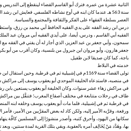
الثانية عشرة من عمره. فترك أبو القاسم القضاء لينقطع إلى التدريس وا
سنة 563 هـ عندما كان ابنه في أوج نشاطه الفلسفي. فعايش ابن رشد
العصر بسلطة الفقهاء على الفكر والثقافة والمجتمع والسياسة.
درس ابن رشد الفقه على يدي الفقيه الحافظ أبي محمد بن رزق، واستظه
الفقيه أبي القاسم ، ودرس، أيضا، على أيدي الفقيه أبي مروان عبد المل
سمحون، وأبي جعفر بن عبد العزيز، الذي أجاز له أن يفتي في الفقه مع ال
جعفر هارون، وأبو مروان ابن جبرول من بلنسية، وكان أقرب من أبو بكر بن 
باجة، كما كان صديقا لابن طفيل.
خدمته في البلاط
تولى القضاء سنة 1169م في إشبيلية ثم في قرطبة. وحين اس
في مراكش زهاء عشر سنوات. وكان الخليفة أبو يعقوب يستعين بابن رشد إذ
طاف في رحلات متتابعة في مختلف أصقاع المغرب؛ فتنقَّل بين مراكش 
في قرطبة ثم في إشبيلية، فلما مات أبو يعقوب يوسف وخلفه ابنه المن
ورفعة، وقرَّبه الأمير إليه، ولكن كاد له بعض المقرَّبين من الأمير، فأمر ا
سكانها من اليهود، وأحرق كتبه، وأصدر منشورًا إلى المسلمين كافَّة ينها
بها، وهَدَّد مَنْ يُخَالِف أمره بالعقوبة. وبقي بتلك القرية لمدة سنتين، و