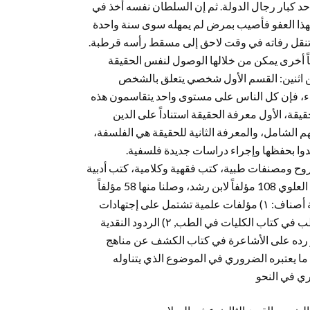
حد كبار رجال الدولة. ثم إن السلطان نفسه أخذ في
 بهذا العفو فأصيب بمرض لم يمهله سوى سنة واحدة
قاً أخرى يمكن من خلالها الوصول لنفس الحقيقة
ن اثنين: القسم الأول شخصي يتعلق بالشخص
لفناء، فإن كل الناس على مستوى واحد يتقاسمون هذه
قة، الأول معرفة الحقيقة استناداً على الدين
م الشامل، والمعرفة الثانية للحقيقة هي الفلسفة،
دوا بحفظها وإجراء دراسات جديدة فلسفية.
ح ومصنفات طبية، كتب فقهية وكلامية، كتب أدبية
ولغوية، لكنه اختص بشرح كل التراث الأرسطي. وقد أحصى جمال الدين العلوي 108 مؤلفاً لابن رشد، وصلنا منها 58 مؤلفاً
بنصها العربي. كما يصنف محمد عابد الجابري مؤلفات إبن رشد في سبعة أصناف: ١) مؤلفات علمية تشتمل على إجتهادات
في مجالات مختلفة كالفقه في كتاب بداية المجتهد ونهاية المقتصد و الطب في كتاب الكليات في الطب, ٢) الردود النقدية
 رده على الأشاعرة في كتاب الكشف عن مناهج
فيها ما يعتبره الضروري في الموضوع الذي يتناوله
ي في النحو