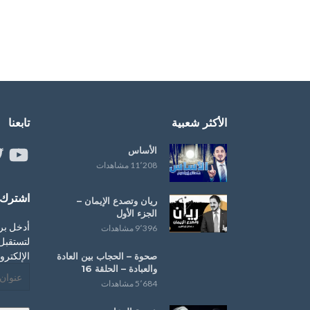
الأكثر شعبية
تابعنا
الأساس
ouTube
er
11٬208 مشاهدات
اشترك ب
ريان وتصدع الإيمان –
الجزء الأول
أدخل بر
9٬396 مشاهدات
لتستقبل 
الإلكترو
صحوة – ‏الحجاب‬ بين العادة
و‫‏العبادة‬ – الحلقة 16
عنوان
5٬684 مشاهدات
البريد
الإلكترو