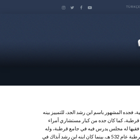
TÜRKÇ
 فجده المشهور باسم ابن رشد الجد، للتمييز بينه
 قرطبة، كما كان جده من كبار مستشاري أمراء
 كان فقيها له مجلس يدرس فيه في جامع قرطبة، وله
تفسير للقرآن في أسفار، وشرحً على سنن النسائي وتولى القضاء في قرطبة عام 532 هـ، بينما كان ابنه ابن رشد آنذاك في