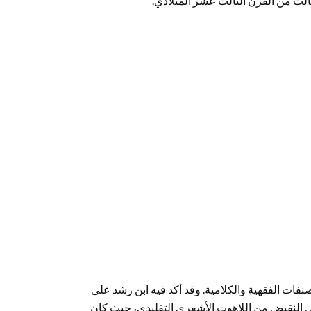
لث من القرن الثالث عشر الميلادي.
فات الفقهية والكلامية. وقد أكد فيه ابن رشد على
ى النقيض من اللاهوت الأشعري التقليدي، حيث كان