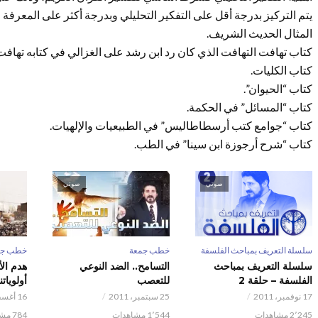
يتم التركيز بدرجة أقل على التفكير التحليلي وبدرجة أكثر على المعرف
المثال الحديث الشريف.
كتاب تهافت التهافت الذي كان رد ابن رشد على الغزالي في كتابه تهافت
كتاب الكليات.
كتاب “الحيوان”.
كتاب “المسائل” في الحكمة.
كتاب “جوامع كتب أرسطاطاليس” في الطبيعيات والإلهيات.
كتاب “شرح أرجوزة ابن سينا” في الطب.‏
صوتي
صوتي
سلسلة التعريف بمباحث الفلسفة
خطب جمعة
خطب جم
سلسلة التعريف بمباحث
التسامح.. الضد النوعي
هدم ال
الفلسفة – حلقة 2
للتعصب
أولوياتن
17 نوفمبر، 2011
25 سبتمبر، 2011
16 أغسطس، 2011
2٬245 مشاهدات
1٬544 مشاهدات
784 مشاهدات