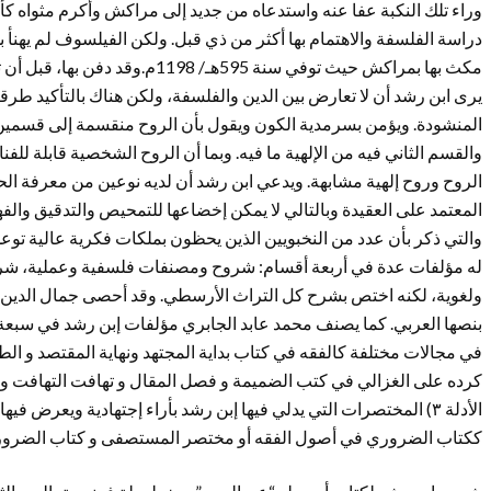
وراء تلك النكبة عفا عنه واستدعاه من جديد إلى مراكش وأكرم مثواه كأ
دراسة الفلسفة والاهتمام بها أكثر من ذي قبل. ولكن الفيلسوف لم يهنأ
مكث بها بمراكش حيث توفي سنة 595هـ/ 1198م.وقد دفن بها، قبل أن تنقل رفاته في وقت لاحق إلى مسقط رأسه قرطبة.
يرى ابن رشد أن لا تعارض بين الدين والفلسفة، ولكن هناك بالتأكيد طر
المنشودة. ويؤمن بسرمدية الكون ويقول بأن الروح منقسمة إلى قسمي
والقسم الثاني فيه من الإلهية ما فيه. وبما أن الروح الشخصية قابلة ل
الروح وروح إلهية مشابهة. ويدعي ابن رشد أن لديه نوعين من معرفة الحقي
المعتمد على العقيدة وبالتالي لا يمكن إخضاعها للتمحيص والتدقيق والفه
والتي ذكر بأن عدد من النخبويين الذين يحظون بملكات فكرية عالية توع
له مؤلفات عدة في أربعة أقسام: شروح ومصنفات فلسفية وعملية، شرو
كرده على الغزالي في كتب الضميمة و فصل المقال و تهافت التهافت و
الأدلة ٣) المختصرات التي يدلي فيها إبن رشد بأراء إجتهادية ويعرض 
ككتاب الضروري في أصول الفقه أو مختصر المستصفى و كتاب الضرور