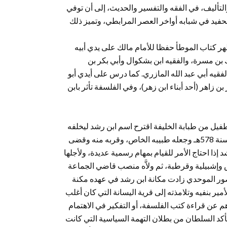
لتأليف، في الفقه والتفسير والحديث، إلى أن توفي
 الحفيد في شبابه أواخر العصر المرابطي، وتميز ذلك
ر كتاب الموطأ حفظا للأمام مالك على يدي أبيه
ك بن مسرة، والفقيه ابن بشكوال وأبي بكر بن
فقيه أبي عبد الله المازري. كما درس على أيدي أبو
زاهر (أحد أبناء ابن زهر)، وفي الفلسفة تأثر بابن
تقال ابن طفيل من طبابة الخليفة اقترح اسم ابن رشد ليخلفه
في منصبه، فاستدعاه الخليفة الموحدي أبو يعقوب يوسف إلى مراكش سنة 578هـ وجعله طبيبه الخاص، وقربه منه وقضى
ا احتاج الأمر للقيام بمهام رسمية عديدة، ولأجلها
وإشبيلية وقرطبة، ثم ولاَّه منصب قاضي الجماعة
صور الموحدي زادت مكانة ابن رشد في عهده مكنة
لأمير بنفيه وتلامذته إلى قرية اليسانة التي كان أغلب
هم عن قراءة كتب الفلسفة، أو التفكير في الاهتمام
بعد تأكد السلطان من بطلان التهمة السياسية التي كانت