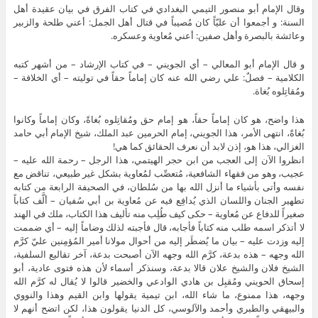
وقال الإمام أبو منصور التيمي البغدادي في كتاب الفرق في بيان عقيدة أهل
السنة: و أجمعوا أن عليّاً كان مُصيباً في قتال أهل الجمل: أعني طلحة والزبير
وعائشة بالبصرة وأهل صفين: أعني مُعاوية وعسكره.
و قال الإمام أبو المعالي – أي الجويني – في كتاب الإرشاد – من أشهر كتبه
الكلامية – فصلٌ: علي رضي الله عنه كان إماماً حقاً في توليته – أي الخلافة –
ومُقاتِلوه بُغاة.
هذا واضح، هو كان إماماً حقاً، هو إمام حق ومُقاتِلوه بُغاةً، وكان إماماً وكانوا
بُغاةً، انتهى الأمر، هذا الجويني، إمام الحرمين عبد الملك، شيخ الإمام أبي حامد
الغزالي، هذا هو، إذن لابد أن نعرف الحقائق كما هي!
انظروا الآن إلى العجب من ابن حجر الهيتمي، هذا الرجل – رحمة الله عليه –
عجيب، وهو من فقهاء الشافعية، مُتعصِّب لمُعاوية بشكل غير طبيعي، تناقض مع
نفسه وأتى بأشياء ما أنزل الله بها من سُلطان، في الصحيفة الرابعة من كتابه
تطهير الجنان واللسان الذي يُدافِع فيه عن مُعاوية بن أبي سُفيان – ألَّف كتاباً
صغيراً للدفاع عن مُعاوية – حكى كيف طُلِب منه تأليف هذا الكتاب، ملك في الهند
لا أتذكر اسمه طلب منه كتاباً فأجابه، قال فأجبته لذلك وضاماً إليه – أي ضممت
إليه وزدت عليه – بيان ما يُضطَر إليه من أحوال مولانا أمير المُؤمِنين عليّ كرَّم
الله وجهه – هذه بدعة، كرَّم الله وجهه الآن أصبحت بدعة، آخر تقاليع السلفية،
الشيخ فلان والشيخ علان قالا بدعة، وسنذكر أسماء لأن هذه فتوى عادية، أبو
إسحاق الحويني ومُقبِل بن هادي الوادعي والخضير قالوا لا يُقال له كرَّم الله
وجهه، هذا ممنوع، ما شاء الله، ابن تيمية يقولها وابن القيم وهذا والنووي
والبيهقي والطبري وأحمد والآلوسي، كل الدنيا يقولون هذا، لكن اتضح أنهم لا