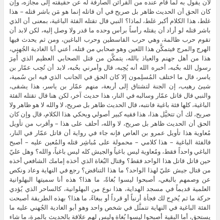
لأن يقول به لما قام عنده من القرائن الصارفة له عن حقيقته إلى مجازه، وإن
كان الحق أن الحديث ظاهر بل صريح في أن قاتله إنما هو مَن باشر قتله – هذا
غلط، هذا الكلام أكبر غلط، لماذا؟ النبي قال تقتله الفئة الباغية، بمعنى أن الذي
باشر قتله لو أراد أن يقتله رأساً برأس وحده ما قدر ولا وصل إليه، لكن لابد أن
تقوم حرب ظالمة، وهي حرب القاسطين وحرب الباغين، ومن ثم يحدث فيها
الهرج والمرج فيتمكَّن هذا اللعين وهو صحابي من قتله، أعني أبا الغادية الجُهني،
هذا من أهل جهنم والعياذ بالله، يتمكَّن من قتل الصحابي العظيم الذي أُمِرَ
رسول الله بحُبه، أخبره الله أنه يُحِبه، قال وأمرني بحُبه، لابد أن تُحِب عمّار بن
ياسر، قال ما اختلف المُسلِمون إلا كان الحق في الجانب الذي فيه ابن سُمية،
شيئ رهيب، إن الجنة لتشتاق إلى أربعة، منهم عمّار بن ياسر، هذا يشقى،
والنبي قال قاتل عمّار وسالبه في النار، هذا حديث آخر، لكن هنا قال تقتله الفئة
الباغية، كلها فئة باغية فانتبه، قال الحديث ظاهر بل صريح، لا والله لا هو ظاهر ولا
صريح، لك أن تتخيَّل هذا، هذا فقيه كبير أصولي ويحكي هذا الكلام، قال وإن كان
الحق أن الحديث ظاهر بل صريح، لا والله، أحلف على هذا – وأقرب من تأويل
مُعاوية هذا تأويل عمرو بن العاص فإنه جاء في رواية أن قاتل عمّار في النار،
فالفئة الباغية – هذا كلامي – محمولة على مُباشِر قتله والمُعين عليه – أصبح
الباغي واحداً فقط، ومُعاوية ليس باغياً والجيش كله ليس باغياً، والله؟ وهل عليّ
حين قاتل قاتل هذا الواحد فقط؟ وقتال البُغاة الذي أخذه إمامك الشافعي أخذه
من قتال جيش عليّ لهذا الواحد؟ ما هذا التناقض؟ رجع في النهاية وعاد ونكص
عن وصمهم بالبغي، أصبحوا ليسوا بُغاةً، ما هذا؟ هذه أنا سميتها البهلوانية
العلمية قديماً في مسجد الهداية، هذا نوع من البهلوانية، كالساحر الذي يُؤدي
حركة ما ثم يُخرِج لك فجأة أرنباً أو قرداً أو ببغاءً، ما هذا؟ بهذه الطريقة أصبحت
الفئة الباغية في النهاية تتمثَّل في شخص واحد وهو أبو الغادية الجُهني عليه ما
يستحق، أما البقية أصبحوا ليسوا بُغاة وليس لهم علاقة بالحديث بالمرة، ما شاء