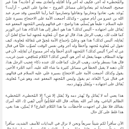
والمُخطيء له أجر، فكيف له أجر وأنا أُقاتِله وأتعادى معه أو أعاديه؟ هذا غير
صحيح، الصحابة لم يتعادواعلى مسائل الفروع – تعادوا على البغي – أرأيت؟
يُوجَد بغي، تعادوا وتحاربوا وتقاتلوا وتصارموا كما رأينا الحُسين وقد صرم عبد
الله بن عمرو من أيام صفين – وكذلك أجمعت الأمة على الاحتجاج بسيرة عليّ
عليه السلام – طبعاً هو يُسلِّم، هذا واضح – في قتالهم وليس المُجتهِد المعفو عنه
يُقاتَل على اجتهاده – أليس كذلك؟ هذا هو، انظر إلى هذا الذكاء، هذا ابن الوزير
كما قلت لك، رهيب الرجل هذا، قال لو صح أن مُعاوية مُجتهِد لما ساغ لعليّ أن
يُقاتِله، أليس كذلك؟ هذا هو، وعليّ بإجماع الأمة مُحِقٌ في مُقاتَلة مُعاوية، كيف
تقول لي مُعاوية مُجتهِد وأخطأ وله أجر وفي نفس الوقت تُصوِّب عليّاً في قتال
مَن له أجر؟ أليس كذلك؟ المُجتهِد الذي أخطأ وله أجر ممنوع أن تُقاتِله، لأن في
نهاية المطاف مهما يفعل له أجر هو، أليس كذلك؟ الكلام مُتناقِض، شيئ غريب،
قال هذا بسطر واحد، رهيب الرجل، كما قلت لك عنده ذكاء عجيب الرجل هذا،
كأن ذهنه لا يقبل الخطأ في مسائل كثيرة ما شاء الله عليه، أُعيد الجُزء الأخير،
يقول وكذلك أجمعت الأمة على الاحتجاج بسيرة علي عليه السلام في قتالهم،
في قتال مَن؟ البُغاة، ثم يقول وليس المُجتهِد المعفو عنه، وهو مَن؟ مُعاوية،
يُقاتَل على اجتهاده – ويُقتَل ويُهدَر دمه.
هذا يعني أنه لا يُقاتَل ولا يُهدَر دمه ولا يُقتَل إلا مَن؟ إلا المُخطيء، المُخطيء
الظالم الباغي، وقد أمر الله بقتاله، قال الله
فَقَاتِلُوا الَّتِي تَبْغِي
۩، الله أمرك
بقتالك فلا تقل لي اجتهدت فأخطأت، ما هذا الكلام الفارغ؟ لا يُمكِن، هذا بغي،
هذا غلط على كل حال.
الآن سأقرأ لكم شيئاً سريعاً ونحن لا نزال في البدايات للأسف الشديد، سأقرأ
لكم شيئاً سريعاً عن قاتل عمّار وهو أبو الغادية الجُهني، اسمعوا ماذا قال