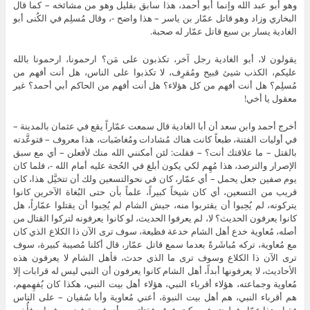
وهو أبو عبد الله وإنما أبو أحمد، هذا سابق بقليل وهو من مشائخه – كما قال
البخاري وزاد وهو قاتل عمّار بن ياسر – هذا واضح -، وقال مُسلِم في الكُنى أبو
الغادية يسار بن سبع قاتل عمّار له صحبة.
يقولون لا، أبو الغادية رجل آخر، تكذبون على مَن؟ ارحمونا، ارحمونا بالله
عليكم، الكذب شيئ قبيح ومُقرِف، لا تكذبوا على الناس، هل أنت أفهم من
مُسلِم؟ هل أنت أفهم من كل هؤلاء؟ هل أنت أفهم من الحاكم أبي أحمد؟ غير
معقول يا أخي!
أخرج أحمد وابن سعد أن أبا الغادية قال سمعت عمّاراً يقع في عثمان بالمدينة –
في أوليات الفتنة، طبعاً كانت هناك مُشادات ومُغاضَبات، هذا معروف – فتوعَّدته
بالقتل – ما علاقتك أنت؟ – فقلت: لئن أمكنني الله منك لأفعلن – أي مع سبق
الإصرار والترصد، هذا مُهِم لكي يكون أبلغ في الحُجة عليه أمام الله -، فلما كان
يوم صفين جعل يحمل – أي عمّار، كان في نحوالتسعين ولك أن تتخيَّل هذا، كان
قريب من التسعين، أي كان شيخاً كبيراً، علماً بأن حتى البُغاة الآخرين كانوا
يتركونه، لم يُحِبوا أن يقتربوا منه، جيش الشام لم يُحِبوا أن يقتلوا عمّاراً، هل
كانوا يعرفون الحديث؟ لا، لم يعرفوا الحديث، لو كانوا يعرفونه لتركوا القتال من
أصله، مُعاوية خدع أهل الشام خدعة فظيعة، سوف ترى الآن ذا الكلاع الذي كان
مع مُعاوية، تركه مُباشَرةً بعدما سمع قاتل عمّار، قال أكلنا مُصيبة كبيرة، سوف
ترى الآن ذا الكلاع وسوف ترى ما الذي حدث، فأهل الشام لا يعرفون هذه
الأحاديث، لا يعرفونها أبداً، أهل الشام كانوا يعرفون أن النبي ليس له قرابات إلا
مُعاوية وجماعته، هؤلاء أقرباء النبي، هؤلاء أهل بيت النبي، هكذا كان يُفهِمهم،
هم أقرباء النبي، هم أهل بيت النبوة، أعني مُعاوية وأبا سُفيان – على الناس