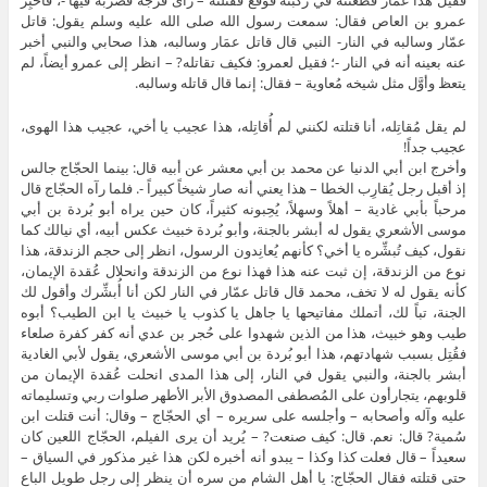
فقيل هذا عمّار فطعنته في ركبته فوقع فقتلته – رأى فرجة فضربه فيها -، فأُخبِر
عمرو بن العاص فقال: سمعت رسول الله صلى الله عليه وسلم يقول: قاتل
عمّار وسالبه في النار- النبي قال قاتل عمَار وسالبه، هذا صحابي والنبي أخبر
عنه بعينه أنه في النار -؛ فقيل لعمرو: فكيف تقاتله? – انظر إلى عمرو أيضاً، لم
يتعظ وأوَّل مثل شيخه مُعاوية – فقال: إنما قال قاتله وسالبه.
لم يقل مُقاتِله، أنا قتلته لكنني لم أُقاتِله، هذا عجيب يا أخي، عجيب هذا الهوى،
عجيب جداً!
وأخرج ابن أبي الدنيا عن محمد بن أبي معشر عن أبيه قال: بينما الحجّاج جالس
إذ أقبل رجل يُقارِب الخطا – هذا يعني أنه صار شيخاً كبيراً -. فلما رآه الحجّاج قال
مرحباً بأبي غادية – أهلاً وسهلاً، يُحِبونه كثيراً، كان حين يراه أبو بُردة بن أبي
موسى الأشعري يقول له أبشر بالجنة، وأبو بُردة خبيث عكس أبيه، أي نيالك كما
نقول، كيف تُبشِّره يا أخي؟ كأنهم يُعانِدون الرسول، انظر إلى حجم الزندقة، هذا
نوع من الزندقة، إن ثبت عنه هذا فهذا نوع من الزندقة وانحلال عُقدة الإيمان،
كأنه يقول له لا تخف، محمد قال قاتل عمّار في النار لكن أنا أُبشِّرك وأقول لك
الجنة، تباً لك، أتملك مفاتيحها يا جاهل يا كذوب يا خبيث يا ابن الطيب؟ أبوه
طيب وهو خبيث، هذا من الذين شهدوا على حُجر بن عدي أنه كفر كفرة صلعاء
فقُتِل بسبب شهادتهم، هذا أبو بُردة بن أبي موسى الأشعري، يقول لأبي الغادية
أبشر بالجنة، والنبي يقول في النار، إلى هذا المدى انحلت عُقدة الإيمان من
قلوبهم، يتجارأون على المُصطفى المصدوق الأبر الأطهر صلوات ربي وتسليماته
عليه وآله وأصحابه – وأجلسه على سريره – أي الحجّاج – وقال: أنت قتلت ابن
سُمية? قال: نعم. قال: كيف صنعت? – يُريد أن يرى الفيلم، الحجّاج اللعين كان
سعيداً – قال فعلت كذا وكذا – يبدو أنه أخبره لكن هذا غير مذكور في السياق –
حتى قتلته فقال الحجّاج: يا أهل الشام من سره أن ينظر إلى رجل طويل الباع