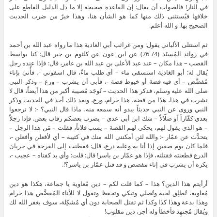
في النار! فالصواب أن يقال: إن القاعدة صحيحة إلا ما دل الدليل القاطع على
خلافها فيُستثنى ذلك منها كما هو الشأن هنا، وهذا خيرٌ من ضرب الحديث
الصحيح بها. و الله أعلم.
ثم استتلى الألباني يقول: ومن غرائب أبي الغادية هذا ما رواه عبد الله بن أحمد
في زوائد المُسنَد (4/ 76) عن ابن عون عن كلثوم بن جبر قال: كنا بواسط
القصب – هذا مكان – عند عبد الأعلى بن عبد الله بن عامر، قال: فإذا عنده رجل
يُقال له: أبو الغادية استسقى ماء – أي طلب ماءً، قال اسقوني -، فأُتيَ بإناء
مُفضَّض – أي فيه فضة أو خيوط فضة -، فأبى أن يشرب – ورع – وذكر النبي
صلى الله عليه وسلم، فذكر هذا الحديث – تُوجَد مُصيبة أكبر من هذا أيضاً، قال لا
نشرب في هذا، هذا من فضة، هذا حرام، ورع، وبعد ذلك أخذ في الحديث وذكر
النبي وروى عن النبي حديثاً يبدو أنه سمعه منه، ماذا قال النبي؟ -: لا ترجعوا
بعدي كفّاراً أو ضلّالاً – شك ابن أبي عدي – يضرب بعضكم رقاب بعض. فإذا رجلاً
– هو الذي يقول لهم، يحكي لهم القصة – يسب فلاناً، فقلت – مَن هذا الرجل –
يتحدَّث عن عمّار -: والله لئن أمكنني الله منك في كتيبة – أي لأفعلن وأفعلن -،
فلما كان يوم صفين إذا أنا به وعليه درع، قال: ففطنت إلى الفرجة في جربان
الدرع فطعنته فقتلته، فإذا هو عمّار بن ياسر! قال: قلت: وأي يد كفتاه – عجيب -،
يكره أن يشرب في إناء مفضض و قد قتل عمّار بن ياسر؟!.
أرأيتم هذا الدين؟ هذا – كما قلت لكم – دين مُعاوية يا جماعة، هكذا هو دين
مُعاوية، تُطلِق لحية وتُصلي وتبكي وتحفظ وتقول لا للأناء المُفضَّض هذا حرام
وهذا بدعة وهذا كذا وكذا ثم تقتل الصحابة دون أي مُشكِلة، سوف يغفر الله لك
ويُقال مُجتهِد فأخطأ وله أجر، دين مقلوب!