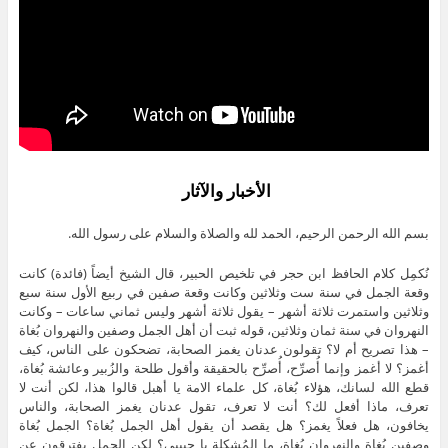
الأخبار والآثار
بسم الله الرحمن الرحيم، الحمد لله والصلاة والسلام على رسول الله.
نُكمِل كلام الحافظ ابن حجر في تلخيص الحبير، قال الشيخ أيضاً (فائدة) كانت
وقعة الجمل في سنة ست وثلاثين وكانت وقعة صفين في ربيع الأول سنة سبع
وثلاثين واستمرت ثلاثة أشهر – يقول ثلاثة أشهر وليس ثماني ساعات – وكانت
النهروان في سنة ثمان وثلاثين، قوله ثبت أن أهل الجمل وصفين والنهروان بُغاة
– هذا تصريح أم لا؟ تقولون عدنان يغمز الصحابة، تضحكون على الناس، كيف
أغمز؟ لا أغمز وإنما أُصرِّح، أُصرِّح بالحقيقة وأقول طلحة والزُبير وعائشة بُغاة،
قطع الله لسانك، هؤلاء بُغاة، كل علماء الامة يا أهبل قالوا هذا، لكن أنت لا
تعرف، ماذا أفعل لك؟ أنت لا تعرف، تقول عدنان يغمز الصحابة، والناس
يخافون، هل فعلاً يغمز؟ هل يقصد أن يقول أهل الجمل بُغاة؟ الجمل بُغاة
وصفين بُغاة والنهروان بُغاة، ما المُشكِلة يا حبيبي؟ لكن الجمل يفترقون عن