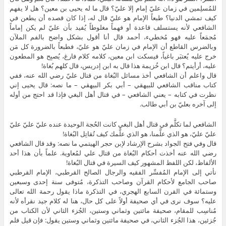
للمُسلِمين في زمان عليّ إمام إلا عليّ؟ قال ما له يحيى بن معين؟ هل لا يفهم
كيف تمشي الدنيا؟ طبعاً الإمام هو عليّ قال له، إذا كان قصده أن يطعن في
الشافعي لأنه يستسلف قاعدة أو فهماً مغلوطاً يُفيد بأن عليّ لم يكن إماماً
مُجمَعاً عليه فهو مُخطيء، أحمد قال أنا أقول بشكل واضح بالفم الملآن
وبالضرس القاطع أن الإمام في زمان عليّ هو عليّ، فطبعاً بالضرورة كل مَن
خرج عليه يُعتبَر باغياً، فيسكت ابن معين، كلامه كلام فارغ، يُصبِح هو المطعون
عليه، أرأيتم؟ قال ابن خُزيمة هذا قال به ابن إدريس، قال كلهم بُغاة!
قال واعلم أن الشافعي أخذ مسائل البُغاة من قتال عليّ رضي الله عنه، ففي
كتاب مناقب الشافعي للبيهقي – أبي بكر البيهقي – ما نصه: قال يحيى إني
نظرت في كتابه – يعني الشافعي – في قتال أهل البغي فإذا قد احتج من أوله
إلى آخره بعليّ بن أبي طالب.
الشافعي لما تكلَّم في قتال أهل البغي كانت الحُجة الوحيدة عنده عليّ عليّ عليّ
عليّ عليّ، هو الذي علَّمنا، هو الذي علَّمك كيف تُقاتِل البُغاة!
قال وفي فتح الجواد بشرح الإرشاد لإبن حجر الهيتمي ما نصه: وقد قال الشافعي
رضي الله عنه أخذت أحكام البُغاة من قتال علي لمُعاوية. علماً بأن هذا أحد
الألفاظ، لكن اللفظ المشهور كيف السيرة في قتال البُغاة!
نأتي إلى الإمام المُفسِّر الفقيه والرجال الصالح القرطبي، الإمام القرطبي
صاحب الجامع لأحكام القرآن وصاحب التذكرة، مُتوفى سنة إحدى وسبعين
وستمائة في القرن السابع الهجري، في التذكرة ماذا يقول رحمة الله تعالى
عليه؟ سوف نرى في أي صحيفة أولاً على كل حال، هنا له كلام جيد نقرأه لأنه
مُناسِب للمقام، صحيفة مائتين وثماني وستين، الجُزء الثاني لأن الكتاب من
جُزئين، هذا الجُزء الثاني، في صحيفة مائتين وثماني وستين يقول: فإن قيل فلم