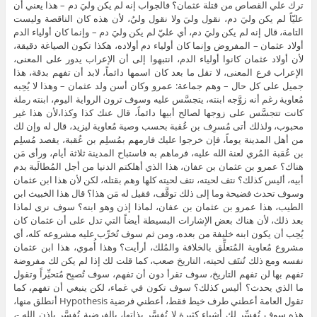
ترك علي القصاص من قتلة عثمان؟ فالجواب إنه لم يكن وليَ دم – هذا يعني أن
عليّاً لم يكن وليَ دم، نقول وليَ ولا نقول وليُ، لأن هذه كان الناقصة وليست
التامة، قال إنه لم يكن وليَ دم، أي عليّ لم يكن وليَ دم – وإنما كان أولياء الدم
أولاد عثمان – المفروض وإنما كان أولياء دم أولاده، هكذا تكون الصياغة دقيقة،
لأن أولاد عثمان كانوا أولياء الدم، انتبهوا إلى أن الإعراب يدور على المعنى،
الإعراب فرع المعنى، لا تقل ما بعد كان اسمها دائماً، لابد أن تفهم بدقة، هذا
جميل على كل حال – وهم جماعة: عمرو وكان أسن ولد عثمان – وهذا لا يُحِبه
مُعاوية رغم أنه زوَّجه ابنته، يتجسَّس عليه وسوف ترون الرواية اليوم، ابنته رملة
كانت تتجسَّس على زوجها لصالح أبيها دائماً، قال عنك كذا وكذا،لأن هذا غير
محبوب، ولذلك أتى مُسرِف بن عُقبة بحسب وصية مُعاوية ليزيد، قال له وإن لك
من أهل المدينة يوماً، فإن خرجوا عليك فارمهم بمُسلِم بن عُقبة، يقصد مُسلِم
بن عُقبة المُري لعنة الله عليه، فرماهم به فاستباح المدينة ثلاثة أيام، ورأى مَن
هناك؟ عمرو بن عثمان بن عفان، هذا الذي أهلكتم الدنيا من أجل المُطالَبة بدم
أبيه، أليس كذلك؟ نتف لحيته، نتف لحيته كلها وهم بقتله، لكن لأن هذا ابن عثمان
وسوف تحدث فضيحة وما إلى ذلك توقَّف، فقيل له مَن هذا؟ قال هذا الخبيث ابن
الطيب، هذا عمرو بن عثمان بن عفان، لماذا إذن وهو ابنه؟ سوف نرى لماذا
بعد ذلك، لأن هناك بعض الإشارات البسيطة أيضاً التي تدل على أن عثمان كان
يُحِب أن يكون ابنه خليفة من بعده، ومن ثم سوف تُخرِّب عليه مشروعه كله، أي
مشروع مُعاوية المُتعلِّق بالخلافة والمُلك، أرأيت؟ وهذا أُموي، هذا ابن عثمان
نفسه ومع ذلك تُنتَف لحيته، التاريخ صعب، كما قلت لك إذا لم يكن لك مفروضة
تفهم بها لن تفهم التاريخ، سوف تقرأ دون أن تفهم، سوف تُصبِح مُتحيِّراً وتقول
ما الذي يحدث؟ أليس كذلك؟ سوف تكون في غماء، لكن ينبغي أن تفهم، كما
تقول العامة أعطني طرف خيط فقط، أعطني فرضية Hypothesis أنطلق منها،
هذه سوف تُفسِّر لك أشياء كثيرة لا تُفسَّر بذاتها، بالفرضية تُفسَّر بإذن الله -،