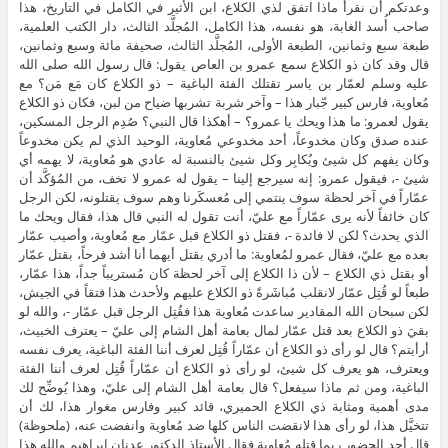
وعدتكم أن نقرأ ماذا اتفق لذي الكلاع، ابن الأثير في الكامل في التاريخ، هذا
صاحب أُسد الغابة، هو نفسه، هذا الكامل، المُجلَّد الثالث، دار الكتب العلمية،
طبعة سبع وثمانين، الطبعة الأولى، المُجلَّد الثالث، صحيفة مائة وسبع وثمانين،
قال وقد كان ذو الكلاع سمع عمرو بن العاص يقول: قال رسول الله صلى الله
عليه وسلم لعمّار بن ياسر تقتلك الفئة الباغية – ذو الكلاع كان مَع مَن؟ مع
مُعاوية، فارس كبير جّبار هذا – وآخر شربة تشربها ضياح من لبن، فكان ذو الكلاع
يقول لعمرو: ما هذا ويحك يا عمرو؟ – أهكذا قال النبي؟ صُدِم الرجل المسكين،
عنده صدق وكان مخدوعاً، أحد مخدوعي مُعاوية، الوحيد الذي لم يكن مخدوعاً
وكان يفهم كل شيئ ويُكابِر وكل شيئ بالنسبة له عادي هو مُعاوية، لا يهمه أي
شيئ -، فيقول عمرو: إنه سيرجع إلينا – يقول له عمرو لا تخف، من المُؤكَّد أن
عمّاراً في آخر لحظة سوف ينتمي إلى مُعسكَرنا وهم سوف يقتلونه، لكن الرجل
كان خائفاً لأنه يرى عمّاراً مع عليّ، أنت تقول له النبي قال هذا، فقال ويحك ما
الذي يحدث؟ لكن لا فائدة -، فقتل ذو الكلاع قبل عمّار مع مُعاوية، وأصيب عمّار
بعده مع عليّ، فقال عمرو لمُعاوية: ما أدري بقتل أيهما أنا أشد فرحاً، بقتل عمّار
أو بقتل ذي الكلاع – لأن ذا الكلاع إلى آخر لحظة كان مُستريباً جداً، هذا عمّار،
طبعاً لو قُتِل عمّار لانقلب مُباشَرةً ذو الكلاع عليهم ولأحدث هذا فتقاً في الجيش،
لكن سبحان الله المقادير ساعدت مُعاوية هذا فقُتِل الرجل قبل عمّار -، والله لو
بقيَ ذو الكلاع بعد قتل عمّار لمال بعامة أهل الشام إلى عليّ – يعترف الخبيث،
أرأيتم؟ قال لو رأى ذو الكلاع أن عمّاراً قُتِل لعرف أننا الفئة الباغية، يعرف نفسه
ويعترف، هو يعرف كل شيئ، لو رأى ذو الكلاع أن عمّاراً قُتِل لعرف أننا الفئة
الباغية، ومن ثم ماذا سيفعل؟ قال بعامة أهل الشام إلى عليّ، وهذا يُوضِّح لك
مدى أهمية ومثابة ذي الكلاع الحميري، قائد كبير وفارس مغوار هذا، لك أن
تتخيَّل هذا، لو رأى هذا لانقضت الناس كلها ضد مُعاوية وانفضت عنه، (ملحوظة)
قال أحد الحضور ربما قتله مُعاوية فقال الأستاذ الدكتور عدنان إبراهيم والله هذا