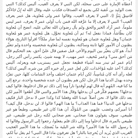
أعطاه الإمارة على حتى سخلة، لكن النبي لا يعرف الغيب، أليس كذلك؟ النبي
بعث الوليد بن عُقبة لكي يجمع له الصدقات فكذب عليه، وقال الله له
إِنْ جَاءَكُمْ
فَاسِقٌ بِنَبَأٍ
۩، النبي لا يعرف الغيب، وقالوا عمر ولى مُعاوية، هل عمر يعرف
الغيب؟ النبي لا يعرف إلا ما عرَّفه الله فمن باب أولى عمر لا يعرف، عمر ليس
ملوماً، عمر أراد الخير والحق ولم يأل رضوان الله تعالى عليه، اتضح أن مُعاوية
كان بطّاشاً، فماذا نفعل له؟ ثم أن مُعاوية تحوَّل، هل مُعاوية عمر هو مُعاوية
عثمان؟ وهل مُعاوية عثمان هو مُعاوية نفسه لما صار ملكاً؟ اقرأوا التاريخ، هؤلاء
يظنون أن الأمور كلها ثابتة وساكنة، يظنون أن مُعاوية شخصيته واحدة ولم تتغيَّر
أبداً، هو كان يتغيَّر بين اليوم والآخر، قبل صفين قال عليّ أحق، بعد التحكيم قال
مَن أحق مني؟ وعمر مُخيف، عمر مهيب، لا يهمه شيئ، يكسر رأس أكبر رجل،
أيام عمر لم تبدر منه أشياء فظيعة تجعل عمر يستريب فيه ويعزله، أليس
كذلك؟ أخذ عليه مُؤاخَذات، لكن لعل عمر رأى خيره أكثر من شره، أليس كذلك؟
لعله رأى أنه كان مُناسِباً، لكن أيام عثمان اختلف وأخذ الشامات كلها، حين تفرَّد
وحده بهدل الدنيا هذا الرجل، لكن هم يظنون أن عنده شخصية واحدة، نرجع إلى
ما كنا فيه، المُهِم أنه قال لهم أوقدوا ناراً وما إلى ذلك ثم قال ادخلوها، قالوا كيف
ندخلها؟ بعضهم فكَّر في أن يدخلها وقال هذا الأمير والنبي قال أطعوا الأمير لكن
بعد ذلك قالوا لا، نحن أصلاً عبدنا الله وفعلنا كذا وكذا حتى لا ندخل النار فكيف
ندخلها في الدنيا؟ فما هذا العذاب؟ ما هذا الهم؟ قالوا لا، لن ندخل، قال كيف؟
أنا أميركم، وغضب عليهم، من المُؤكَّد أن هذا كان غير طبيعي، وطبعاً هو غير
طبيعي، سوف يقولون هذا صحابي، نعم صحابي لكنه رجل غير طبيعي، غير
طبيعي بالمرة، قال ادخلوا وما إلى ذلك فلم يفعلوا، رجعوا إلى الرسول وقالوا له
يا رسول الله ما هذا الأمير؟ والله شر البلية ما يُضحِك، ما هذا الأمير العجيب
الغريب الذي يُريد أن يُحرِجنا بالنار؟ هل تعرفون ماذا قال النبي؟ لم يقل تباً لكم،