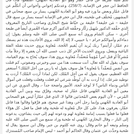
الحافظ ابن حجر في الإصابة، (258/7)، وعدتكم إخواني وأخواتي أن أتكلَّم عن
قاتل عمّار وبعض ما ورد فيه وهو أبو الغادية الجُهني، يسار بن سبع، صحابي في
المشهور، مُختلَف في صُحبته، قال ابن حجر في الإصابة اسمه يسار بن سبع، قال
خليفة – مَن خليفة؟ خليفة بن خيّاط شيخ البخاري وصاحب التاريخ المعروف
الذي حقَّقه الدكتور سُهيل زكّار وحقَّقه الدكتور أكرم ضياء العُمري أيضاً في طبعة
أُخرى – سكن الشام وروى أنه سمع النبي صلى الله عليه وسلم يقول: إن
دماءكم وأموالكم حرام – يا حبيبي، لا إله إلا الله، يروي الأحاديث هذه ثم يسفك
دم عمّار، أرأيتم؟ ربك يُريد أن يُقيم الحُجة، مُعاوية يروي حديث تقتله الفئة
الباغية ويفعل، ويروي الحديث الآخر كل ذنب عسى الله أن يغفره إلا رجلاً مات
مُشرِكاً أو قتل امرأً مُؤمِناً مُتعمِّداً، مُعاوية يروي هذا، سوف يُحاج به يوم القيامة،
سوف يقول له الله تعال، أنت سمعت هذا من نبيي وخيرتي وصفوتي، كم قتلت
من أنفس مُتعمِّداً يا مُعاوية؟ هل سوف يقول له يا ربي من أجل المُلك؟ أستغفر
الله العظيم، سوف يقول له من أجل المُلك، لكن لماذا أردت المُلك؟ أردت به
توطيد شرعك، إذا أردت به أن تُوطِّد شرعي لم فعلت وفعلت وفعلت في أموال
الناس ودماء الناس؟ لا تُوجَد حُجة، الأمور واضحة جداً -، وقال الدوري عن ابن
معين أبو الغادية الجُهني قاتل عمّار له صحبة، وفرَّق بينه وبين أبي الغادية
المُزني – لأن اليوم بعض المُحدَثين قالوا لا، الذي قتل عمّاراً ليس هو الصحابي
أبو الغادية الجُهني وإنما رجل آخر، وهذا غير صحيح، هم فرَّقوا وقالوا هذا قاتل
عمّار، يعرفون هذا، على كل حال مُعاوية له صُحبة وقد فعل ما فعل، كل هؤلاء
فعلوا ما فعلوا بسبب إمامة مُعاوية لهم ودعوته لهم إلى حيث يشاءون، يدعونه
إلى النار -، وقال البخاري: الجُهني له صُحبة وزاد سمع من النبي صلى الله عليه
وسلم وتبعه أبو حاتم وقال: روى عنه كلثوم بن جبر. وقال ابن سميع: يقال له
صُحبة وحدَّث عن عثمان وقال الحاكم أبو أحمد – ليس الإمام صاحب المُستدرَك