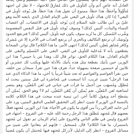
العادل أنه عاصٍ آثم وأن التأويل في ذلك مُفارِقٌ للاجتهاد – لا تقل لي اجتهد
مُتأوِّولاً وأخطأ، هذا خطأ، ممنوع أن تقول هذا، هذا خطأ، هل يُوجَد تأويل في
البغي؟ إذا كان هناك تأويل في البغي على الإمام العادل الذي بايعته الأمة وهو
عليّ بن أبي طالب عليه السلام إذن يُوجَد تأويل في الاغتصاب، أي اغتصاب
النساء والبنات، أليس كذلك؟ وسوف يُوجَد تأويل في قتل النفس المعصومة
وشُرب المُسكِر، كل ما تُريد سوف يكون فيه تأويل، أليس كذلك؟ فترتفع الحدود
ويُوشِك أن ترتفع التكاليف وبالحري أن يرتفع العذاب في الآخرة إلا عن مُشرِك
وكافر مُجاهِر مُعلِن، أليس كذلك؟ انتهى الأمر، ما هذا الكلام؟ قال تواتر، الصحابة
يقطعون بأنه لا مُدخَلية للتأويل في البغي، البغي على المُسلِم والبغي على
الإمام العادل، هذا الكلام الحق، تواتر قال لك، وهذا مَن يا حبيبي؟ هذا ابن
الوزير، حين يأتيك بقطعة مثل هذه يأتيك بالأدلة عليها ويكتب لك عشرين أو
ثلاثين أو خمسين صفحة بسهولة جداً، تعرف هذا حين تقرأ، سبحان من خلقه،
حين تقرأ العواصم والقواصم له تجد شيئاً غريباً يا أخي، ما هذا الذكاء الذي عند
هذا الرجل؟ شيئ غريب، أنا استعنت في مُحاضَرة لي قبل سنتين ببحث له
مُطوَّل ومُسهَب من أجمل ما قرأت في حياتي في لعن المُعيَّن، وهو ينتصر
لسائغية لعن المُعيَّن، نعم يُمكِن أن يُلعَن المُعيَّن، لم لا؟ وهو الحق، يُمكِن أن
يشطح أحد ويقول كلاماً آخر، ابن تيمية عنده مبحث في هذا الكلام، كلامه
بالنسبة لابن الوزير لا شيئ، انظر إلى التحقيق العلمي الدقيق المتين، ورد على
أبي حامد الغزالي رداً من أقوى ما يكون في الأحياء، هذا ابن الوزير، مُجتهِد فعلاً،
بعضهم قال مُجتهِد مُطلَق هذا الرجل رحمة الله عليه – في الفروع – اجتهاد في
الفروع وليس في ظلم الناس والخروج على إمام الزمان ثم تقول لي مُجتهِد
باستمرار، ما هذا الكلام؟ قال، مُستحيل – فإنهم لم يتعادوا على شيئ من
مسائل الفروع – انظر إلى الدليل، لأن كل مُجتهِد فيها مُحتمَل أن يكون مُصيباً