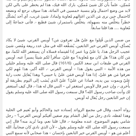
مُمكِن، علماً بأن كل شيئ مُمكِن، بارك الله فيك، هذا لم يخطر على بالي لكن
لابد من وضع احتمال ولو بنسبة خمسين في المائة، هذا سوف نرجع له ونضعه
كاحتمال حين نرى مَن الذين اغتالهم مُعاوية ولماذا، شيئ غريب، أي أحد يُشكِّل
خطراً يتخلَّص منه بسهولة، يتخلَّص باستمرار، شيئ فظيع -. فأتى جماعةٌ إلى
مُعاوية ….. هذا قلنا سابقاً.
من ضمن الذين قُتِلوا مع عليّ هل تعرفون مَن؟ أويس القرني، شيئ لا يكاد
يُصدَّق، أويس القرني خير التابعين، يُشفِّعه الله في مثل عدد ربيعة ومُضر، شيئ
عجيب الرجل هذا، يا عليّ ويا عمر إذا لقيتماه فسلاه أن يستغفر الله لكما، مع
مَن كان هذا؟ هل كان مع مُعاوية؟ مع عليّ، سأقرأ لكم شيئاً يسيراً عنه، أويس
القرني في طبقات ابن سعد الكبير، (161/6) قال صلى الله عليه وسلم خليلي
من هذه الأمة – النبي يقول هذا – أويس القرني -، الله أكبر، هذا مُهِم لكي
تعرفوا مَن هو عليّ، إذا هذا أويس فمَن عليّ يا حبيبي؟ وهذا يُقاتِل تحت راية
عليّ ويموت بين يديه، فماذا عن عليّ؟ عليّ الذي يُسَب إلى اليوم بطريقة أو
بأُخرى -، وإن عمر قال لأويس استغفر لي – النبي قال له هذا -، قال كيف أستغفر
لك وأنت صاحب رسول الله؟ قال سمعت رسول الله صلى الله عليه وسلم يقول
إن خير التابعين رجل يُقال له أويس.
رواه أحمد، وقال في مجمع الزوائد إسناده جيد والحاكم وأبو نُعيم في الحلية
وهذا لفظه، نادى رجل من أهل الشام يوم صفين أفيكم أويس القرني؟ – رجل
شامي يفهم الموضوع، عنده معلومة -، قال: قلنا نعم، وما تُريد منه؟ قال إني
سمعت رسول الله صلى الله عليه وسلم يقول – لأن الذي نادي كان صحابياً، الله
أعلم مَن هو – أويس القرني خير التابعين بإحسان – هذا صحابي لأنه سمع النبي