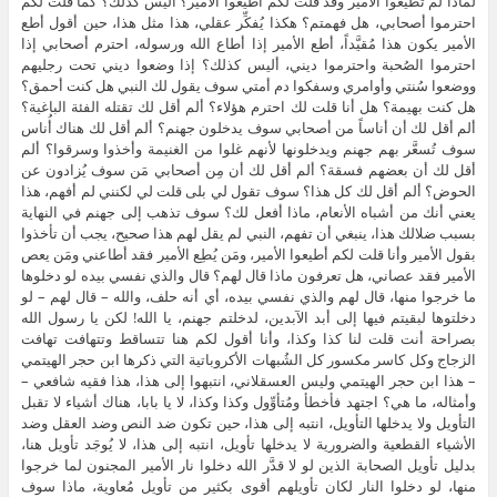
لماذا لم تُطيعوا الأمير وقد قلت لكم أطيعوا الأمير؟ أليس كذلك؟ كما قلت لكم
احترموا أصحابي، هل فهمتم؟ هكذا يُفكِّر عقلي، هذا مثل هذا، حين أقول أطع
الأمير يكون هذا مُقيَّداً، أطع الأمير إذا أطاع الله ورسوله، احترم أصحابي إذا
احترموا الصُحبة واحترموا ديني، أليس كذلك؟ إذا وضعوا ديني تحت رجليهم
ووضعوا سُنتي وأوامري وسفكوا دم أمتي سوف يقول لك النبي هل كنت أحمق؟
هل كنت بهيمة؟ هل أنا قلت لك احترم هؤلاء؟ ألم أقل لك تقتله الفئة الباغية؟
ألم أقل لك أن أناساً من أصحابي سوف يدخلون جهنم؟ ألم أقل لك هناك أُناس
سوف تُسعَّر بهم جهنم ويدخلونها لأنهم غلوا من الغنيمة وأخذوا وسرقوا؟ ألم
أقل لك أن بعضهم فسقة؟ ألم أقل لك أن مِن أصحابي مَن سوف يُزادون عن
الحوض؟ ألم أقل لك كل هذا؟ سوف تقول لي بلى قلت لي لكنني لم أفهم، هذا
يعني أنك من أشباه الأنعام، ماذا أفعل لك؟ سوف تذهب إلى جهنم في النهاية
بسبب ضلالك هذا، ينبغي أن تفهم، النبي لم يقل لهم هذا صحيح، يجب أن تأخذوا
بقول الأمير وأنا قلت لكم أطيعوا الأمير، ومَن يُطِع الأمير فقد أطاعني ومَن يعص
الأمير فقد عصاني، هل تعرفون ماذا قال لهم؟ قال والذي نفسي بيده لو دخلوها
ما خرجوا منها، قال لهم والذي نفسي بيده، أي أنه حلف، والله – قال لهم – لو
دخلتوها لبقيتم فيها إلى أبد الآبدين، لدخلتم جهنم، يا الله! لكن يا رسول الله
بصراحة أنت قلت لنا كذا وكذا، وأنا أقول لكم هنا تتساقط وتتهافت تهافت
الزجاج وكل كاسر مكسور كل الشُبهات الأكروباتية التي ذكرها ابن حجر الهيتمي
– هذا ابن حجر الهيتمي وليس العسقلاني، انتبهوا إلى هذا، هذا فقيه شافعي –
وأمثاله، ما هي؟ اجتهد فأخطأ ومُتأوِّول وكذا وكذا، لا يا بابا، هناك أشياء لا تقبل
التأويل ولا يدخلها التأويل، انتبه إلى هذا، حين تكون ضد النص وضد العقل وضد
الأشياء القطعية والضرورية لا يدخلها تأويل، انتبه إلى هذا، لا يُوجَد تأويل هنا،
بدليل تأويل الصحابة الذين لو لا قدَّر الله دخلوا نار الأمير المجنون لما خرجوا
منها، لو دخلوا النار لكان تأويلهم أقوى بكثير من تأويل مُعاوية، ماذا سوف