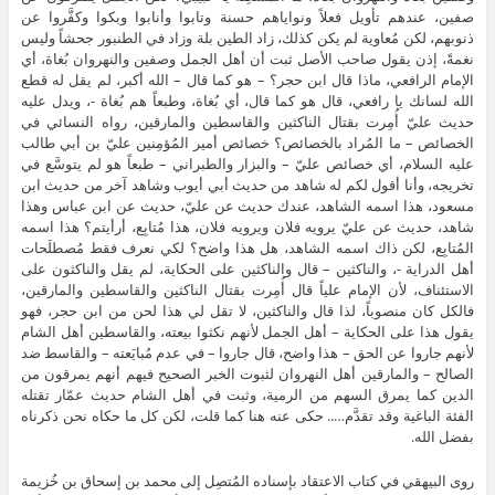
صفين، عندهم تأويل فعلاً ونواياهم حسنة وتابوا وأنابوا وبكوا وكفَّروا عن
ذنوبهم، لكن مُعاوية لم يكن كذلك، زاد الطين بلة وزاد في الطنبور جحشاً وليس
نغمةً، إذن يقول صاحب الأصل ثبت أن أهل الجمل وصفين والنهروان بُغاة، أي
الإمام الرافعي، ماذا قال ابن حجر؟ – هو كما قال – الله أكبر، لم يقل له قطع
الله لسانك يا رافعي، قال هو كما قال، أي بُغاة، وطبعاً هم بُغاة -، ويدل عليه
حديث عليّ أُمِرت بقتال الناكثين والقاسطين والمارقين، رواه النسائي في
الخصائص – ما المُراد بالخصائص؟ خصائص أمير المُؤمِنين عليّ بن أبي طالب
عليه السلام، أي خصائص عليّ – والبزار والطبراني – طبعاً هو لم يتوسَّع في
تخريجه، وأنا أقول لكم له شاهد من حديث أبي أيوب وشاهد آخر من حديث ابن
مسعود، هذا اسمه الشاهد، عندك حديث عن عليّ، حديث عن ابن عباس وهذا
شاهد، حديث عن عليّ يرويه فلان ويرويه فلان، هذا مُتابِع، أرأيتم؟ هذا اسمه
المُتابِع، لكن ذاك اسمه الشاهد، هل هذا واضح؟ لكي نعرف فقط مُصطلَحات
أهل الدراية -، والناكثين – قال والناكثين على الحكاية، لم يقل والناكثون على
الاستئناف، لأن الإمام علياً قال أُمِرت بقتال الناكثين والقاسطين والمارقين،
فالكل كان منصوباً، لذا قال والناكثين، لا تقل لي هذا لحن من ابن حجر، فهو
يقول هذا على الحكاية – أهل الجمل لأنهم نكثوا بيعته، والقاسطين أهل الشام
لأنهم جاروا عن الحق – هذا واضح، قال جاروا – في عدم مُبايَعته – والقاسط ضد
الصالح – والمارقين أهل النهروان لثبوت الخبر الصحيح فيهم أنهم يمرقون من
الدين كما يمرق السهم من الرمية، وثبت في أهل الشام حديث عمّار تقتله
الفئة الباغية وقد تقدَّم….. حكى عنه هنا كما قلت، لكن كل ما حكاه نحن ذكرناه
بفضل الله.
روى البيهقي في كتاب الاعتقاد بإسناده المُتصِل إلى محمد بن إسحاق بن خُزيمة