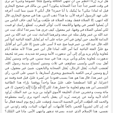
هل تُريد رُزءاً أعظم من أن تنتهي الخلافة وتُصبِح مُلكاً عضوضاً وجبرياً ثم نرى
في وقت قصير جداً جداً جداً الصحابة يبكون؟ أنس بن مالك في صحيح البخاري
قيل له لماذا تبكي؟ ما يُبكيك يا أبا حمزة؟ قال أبكي لا شيئ مما كنت أعرفه
على عهد الرسول أعرفه الآن، ما هذا؟ ذهب الدين، هذا في صحيح البخاري، قال
كله انتهى، إلا الصلاة فقط، وهذه الصلاة قد ضُيّعَت ورأينا كيف خاف الناس من
أن يُصلوا العصر في وقتها والجُمعة كانت تُؤخَّر للمغرب، تُقطَع رأسك لو قمت
لكي تُصلي الصلاة في وقتها، غير معقول، كيف جرى هذا بسرعة؟ لذلك ثبت عن
عبد الله بن عمر وقيل مثله عن سعد وغيرهما الندامة، ثبت عن عبد الله بن عمر
الندامة للأسف حين تُوفيَ في آخر حياته على أنه لم يُقاتِل الفئة الباغية كما أمر
الله، قال عبد الله بن عمر فيما صح عنه لا آسى على شيئٍ إلا على أني لم أُقاتِل
مع عليٍّ الفئة الباغية كما أمر الله، لماذا قال ابن عمر هذا؟ لأنه شاهد أيام
مُعاوية وأيام يزيد ورأى إلى أين تدهورت الأمة وبسرعة شديدة، بسرعة مُخيفة
تدهورت، مُعاوية يحكم ويأتي يزيد، هذا في سنة ستين، في واحد وستين يُقتَل
أهل بيت النبي وتُسبى نساؤهم، في ثلاث وستين تُستباح مدينة رسول الله،
تُغتصَب البنات، يُقتَل الرجال، يُقتَل الصحابة والتابعون، شيئ غير معقول، في
أربع وستين تُرمى الكعبة بالمنجنيق ويحترق أستارها، يا حبيبي على الدين، رأى
ابن عمر هذا، قال هذا هو، هذا بسبب قعودنا عن نُصرة عليّ، قيل فتنة وفتنة ثم
اعتزلنا، لو كلنا اصطففنا خلف عليّ صفاً واحداً ووقفنا بإزاء هذا الطاغية
المُسمى ابن هند وهو مُعاوية ما حصل هذا، لكن
إِنَّا لِلّهِ وَإِنَّـا إِلَيْهِ رَاجِعونَ
۩، في
مائة وست وعشرين عندك الخليفة الأُموي الوليد بن يزيد بن عبد الملك، يُراوِد
أخاه لأبيه وأمه عن عِرضه، يُريد أن يفعل بأخيه، أخوه يرى رأسه مقطوعة
والحمد لله، قُطِعَت الرأس النجسة الدنسة، وُضِعَت على رُمح يوم جُمعة فقال تباً
له، إن كان لشروباً للخمر، ناكحاً للأمهات، أي أمهات البنات، ولقد راودني عن
نفسي، هذا الإسلام الذي عنده، بسرعة تدهور وانتهى الأمر، ماذا في المُلك؟