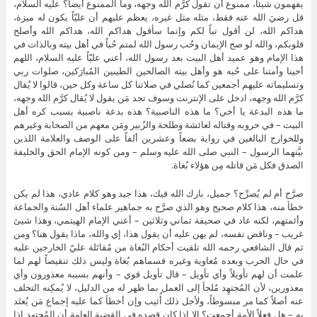
يفهمون شيئاً، ممنوع أن تقول كرَّم الله وجهه، وما الممنوع أيضاً؟ عليه السلام،
قل رضيَ الله عنه فقط، مثله مثل غيره، يعظم عليهم أن عليّاً يكون له ميزة،
هداكم الله، لن أقول تباً لكم وإنما سأقول هداكم الله، هداكم الله وأصلح
قلوبكم، والله لو صح الإيمان وحُب رسول الله لمتم حُباً في أهل بيته وبالذات في
هذا الإمام وهو عميد أهل البيت بعد رسول الله، أعني عليّاً عليه السلام، اللهم
أحينا وأمتنا على حُبه هو وأهل بيته الصالحين الطيبين المُبارَكين، صلوات ربي
وتسليماته عليهم أجمعين كما نُصلي في صلاتنا كل ساعة وكل حين، قالوا لا يُقال
كرَّم الله وجهه، ادخل على الإنترنت وسوف تجد مَن يقول لا يُقال كرَّم الله وجهه،
ما هذه البدعة يا أخي؟ ما هذه الناصبية؟ هذه بدعة ناصبية بسبب كره أهل
البيت – في حروبه وقتاله لعائشة وطلحة والزُبير ومَن معهم من الصحابة وغيرهم
وللخوارج البالغين في رواية بضعاً وعشرين ألفاً على الوصف والعلامة اللذين
بيَّنهما الرسول – النبي صلى الله عليه وسلم – ومن كونه الإمام الحق والخليفة
الصدق فكل مَن قاتله مِن هؤلاء بُغاة.
صرَّح أم لم يُصرِّح؟ جميل، بارك الله فيك، هذا جيد وهو كلام عادي، هذا لم يكن
خطأ منه، هذا كلام صحيح وهو الذي صرَّح به جماهير علماء أهل السُنة والجماعة
وأئمتهم، لكنه عاد في صحيفة ثماني وثلاثين – أعني الإمام الهيتمي، وهذا شيئ
غريب – وناقض نفسه، لم يهن عليه أن يقول هذا، إي والله، ماذا يقول هنا؟ ومن
ثم قال الشافعي رحمه الله تلقيت أحكام البُغاة من مُقاتَلة عليّ الخارجين عليه
في حال الحرب وبعده مُعاوية وغيره فسماهم بُغاة وليس ذلك تنقيصاً لهم لما
علمت أن لهم تأويلاً وأي تأويل – قال تأويل قوي – وأنهم بسببه معذورون وأي
معذورين، لأن المُجتهِد مُلجأ إلى العمل بما ظهر له من الدليل، لا يُمكِنه التخلف
عنه أصلاً كما مر مبسوطاً، ولأجل ذلك أُثيب وإن أخطأ كما عليه إجماع مَن يُعتَد
به – هل فعلاً الأمة أجمعت؟ إلا إذا كان قصده في القضية العامة أن المُجتهِد إذا