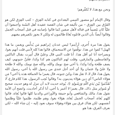
ونحن مع هذا، لا نُكفِّرهم!
وقال الإمام أبو منصور التيمي البغدادي في كتابه الفِرَق – كتب الفِرَق لكن هو
الفَرْق بين الفِرَق – من تأليفه في شان القصة عقيدة أهل السُنة وأجمعوا أن
عليّاً كان مُصيباً في قتاله لأهل صفين كما قالوا بإصابته في قتل أصحاب الجمل
وقالوا أيضاً: بأن الذين قاتلوه بُغاةٌ ظالمون له ولكن لا يجوز تكفيرهم ببغيهم.
يقول هذا مرة أُخرى، أرأيتم؟ ليس عدنان إبراهيم مَن يُدلِّس ويغمز، ما هذا
الهبل؟ كفوا عن هذا، توقَّفوا عن الاستحماق، قالوا هذا كله لأنني قلت أنهم بغوا،
وبصراحة أنا لم أقل هذا، أنا قلت النبي قال وعليّ قال أُمِرت بقتال الناكثين
والقاسطين والمارقين، وقلت لهم الناكثون هم كذا وكذا، فجُنَّ جنونهم، كيف
يصف طلحة وكذا وكذا، يا أخي صح نومك والله، والله صح نومك، والله لا طلحة
ولا عليّ ولا عثمان ولا أي أحد أجل عندي من رسول الله يا أخي، رسول الله
يقول هذا، قال لا، لا تقل هذا، وجُنَ جنونه، قال يغمز! ما الحماقة هذه يا أخي؟ مَن
هؤلاء الناس؟ أي دين هؤلاء يتدينون به؟ وقالوا نُحِب الرسول، هذا كلام فارغ،
لَا
تُقَدِّمُوا بَيْنَ يَدَيِ اللَّهِ وَرَسُولِهِ
۩، يُوجَد حديث لابد أن تنزل له وهو حديث صحيح
أو مُتواتِر مثل ذاك، قال يغمز! لا أغمز يا أخي، أنا أذكر أحاديث، واتضح أن الأمة
تقول هذا، مالك والشافعي وأبو حنيفة والأوزاعي والدنيا كلها قالوا بُغاة، قالوا
كلهم بُغاة، أصحاب الجمل بُغاة، هؤلاء بغوا، وهم ظلمة، ظلموا عليّاً وظلموا
أنفسهم، لكن هناك فرق بين هؤلاء وهؤلاء سوف نعود إليه – إن شاء الله – لكي
نعرف الفرق، هذا هو.