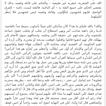
الله على العبقرية، عبقرية غير طبيعية -، والحكم على قاتله ومُعينه بذلك لا
يقتضي الحكم على جميع الفئة به – أي الباغية، فالفئة ليست باغية – للفرق
الواضح، فإنهم مُجتهِدون مُتأوِّلون، وقاتله ومُعينه ليس مُجتهِدين فلا يُنظَر
لتأويلهما.
والله؟ بالله عليكم ما هذا؟ الآن سأحكي لكم شيئاً بأسلوب بسيط جداً بالعامية،
لدينا رجل داهية صاحب أمر ونهي استطاع أن يخلب أو يختلب عقول جماعة
يكتنفونه وأن يختدعهم عن حقيقة الأمر وجليته، واستاقهم سوق الأنعام إلى
مهلكة، قال لهم اذهبوا قاتلوا واقتلوا، فوقعت مذبحة أو مجزرة، والآن أردنا أن
نُقيم الحكومة، أي القضية، تُوجَد محكمة الآن، أنُطالِب هؤلاء فقط ونُقاضيهم
ونترك الرأس والإمام أم أول مَن يُطالَب وأعظم مَن يُجرَّم هو هذا الرأس؟
يُسمونه الرأس المُدبِّرة، حتى باللغة العامية يقولون الرأس المُدبِّرة، مَن
الرأس المُدبِّرة التي سماها القرآن أئمة النار؟ قال الله
أَئِمَّةً يَدْعُونَ إِلَى النَّارِ
۩، ومَن سن سُنة سيئة فعليه وزرها ووزر مَن عمل بها، ما من دم يُسفَك إلى يوم
القيامة إلا كان على ابن آدم الأول كفلٌ، لأنه الذي شق الطريق، أنا أُريد أن
أعرف مَن الذي شق طريق البغي ومَن الذي عبَّأ أهل الشام ومَن الذي جرَّأهم
وجسَّرهم وحملهم وأغراهم ورغَّبهم وأرهبهم وخوَّضهم الغمارات؟ ألم يكن
مُعاوية؟ عند إمامك ابن حجر – رحمة الله عليه وعفا الله عنه – بطريقة سحرية
وبأكروبات غير طبيعي يدور الأمر على اثنين، الأول قتله والثاني أعانه، هما اثنان
فقط، ولذلك تنازعا في رأسه، هذا قال أنا الذي قتلته وذاك قال لأ، أنا الذي قتلته،
هذان فقط، لكن البقية كلهم ما شاء الله عليهم ليسوا بُغاة، ممنوع أن تُسميهم
بُغاة رغم أنه قبل أقل من نصف صحيفة قال هم بُغاة وهذا ليس عاراً عليهم
والشافعي قال كذا وكذا، لكن في النهاية اتضح أنه يقصد واحداً أو اثنين فقط،