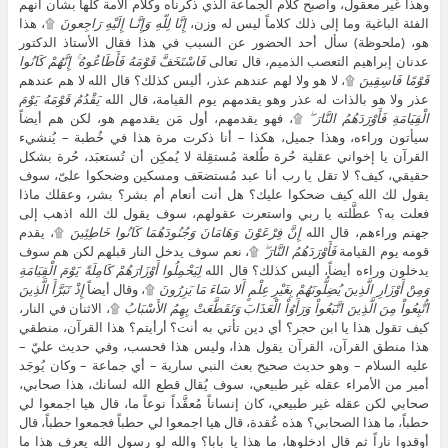
وهذا غير معقول، وأصبح كلام الجماعة الذي ذكرناه وكلام الأمة كلها بشأن أنهم
الفئة الباغية وما إلى ذلك كلاماً ليس له وزن،
إِنَّا لِلّهِ وَإِنَّـا إِلَيْهِ رَاجِعونَ
۩، هذا
هو، (ملحوظة) سأل أحد الحضور عن السبب في هذا فقال الأستاذ الدكتور
عدنان إبراهيم التعصب الذميم، قال تعالى
فَاسْتَخَفَّ قَوْمَهُ فَأَطَاعُوهُ ۚ إِنَّهُمْ كَانُوا
قَوْمًا فَاسِقِينَ
۩، لا هو ولا لهم عندهم عذر، أليس كذلك؟ قال الله لا هم عندهم
عذر ولا هو بالذات له عذر وهو يقدمهم يوم القيامة، قال الله
يَقْدُمُ قَوْمَهُ يَوْمَ
الْقِيَامَةِ فَأَوْرَدَهُمُ النَّارَ ۖ
۩، فهو يقدمهم، أول مَن يقدمهم هو، لكن هم أيضاً
سيأتون وراءه، وهذا جميل، هكذا – أنا ذكرت مرة هذا في خُطبة – يُنشيء
القرآن يا إخواني عقلية حُرة طُلعة مُستقِلة لا يُمكِن أن تُستعبَد، حُرة بشكل
حقيقي، كيف؟ لا تقل يا رب أنا عبد مُستضعَف ومسكين وضحكوا علىّ، سوف
يقول لك الله كيف ضحكوا عليك؟ هل أنت أنعام أم بشر؟ بشر، وعقلك ماذا
فعلت به؟ عطَّلته يا ربي واستعرت عقولهم، سوف يقول لك الله اذهب إلى
جهنم وراءهم، قال الله
إِنَّ فِرْعَوْنَ وَهَامَانَ وَجُنُودَهُمَا كَانُوا خَاطِئِينَ
۩، يقدم
قومه يوم القيامة
فَأَوْرَدَهُمُ النَّارَ ۖ
۩، نعم سوف يدخل النار قبلهم لكن هم سوف
يدخلون وراءه أيضاً، أليس كذلك؟ قال الله
لِيَحْمِلُوا أَوْزَارَهُمْ كَامِلَةً يَوْمَ الْقِيَامَةِ
وَمِنْ أَوْزَارِ الَّذِينَ يُضِلُّونَهُمْ بِغَيْرِ عِلْمٍ أَلا سَاءَ مَا يَزِرُونَ
۩، وقال أيضاً
إِذْ تَبَرَّأَ الَّذِينَ
اتُّبِعُواْ مِنَ الَّذِينَ اتَّبَعُواْ وَرَأَوُاْ الْعَذَابَ وَتَقَطَّعَتْ بِهِمُ الأَسْبَابُ
۩، الاثنان في النار،
كيف تقول هذا يا ابن حجر؟ أي دين تأتي به أنت؟ أرأيتم؟ هذا القرآن، منطقي
هذا منطق القرآن، القرآن يقول هذا، وليس هذا فحسب، وفي حديث عليّ –
عليه السلام – وهو حديث صحيح بعث النبي سارية – أي جماعة – وكان يُوجَد
أمير من الأمراء عقله غير طبيعي، سوف يُقال قطع الله لسانك، هذا صحابي،
صحابي لكن عقله غير طبيعي، كان إنساناً مُعقَّداً نوعاً ما، قال هيا اجمعوا لي
حطباً، ما هذا الصحابي؟ هذه عُقدة، قال هيا اجمعوا لي حطباً فجمعوا حطباً، قال
أوقدوا ناراً ثم قال ادخلوها، ما هذا يا بابا؟ والله لو رسول الله يعرف هذا ما