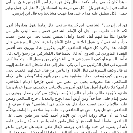
– هذا كان يُسمى إمام الأئمة – قال وكل مَن نازع أمير المُؤمِنين عليّ بن أبي
طالب في إمارته فهو باغٍ – كل مَن نازعه بلا استثناء باغٍ، لا تقل لي جمل وغير
جمل، الكل ينطبق عليه هذا -، على هذا عهدت مشايخنا وبه قال ابن إدريس.
مَن ابن إدريس؟ الشافعي، ابن خُزيمة شافعي، قال إمامنا يقول هذا، وأنا أقول
لكم فائدة علمية، من أجل أن الإمام الشافعي قضى باسم البغي على مَن
خالفوا عليّاً بما فيهم أهل الجمل وأهل الصفين غضب يحيى بن معين، غضب
جداً، والشافعي كان يقول لولا قتال عليّ للبُغاة ما عرفنا كيف السيرة في قتال
البُغاة، هذا يذكره كل فقهاء الشافعية، كلهم يذكرون هذا، ويروي عنه أقضى
القضاة الماوردي في الحاوي أنه قال تعلَّمنا قتال المُشرِكين من رسول الله، قال
تعلَّمنا السيرة أو كيف السيرة في قتال المُشرِكين من رسول الله، وتعلَّمنا كيف
السيرة في قتال المُرتَدين من أبي بكر، انظر إلى هذا، سُبحان الله حكمة إلهية،
ثم قال وكيف السيرة في قتال البُغاة أو الباغين من قتال عليّ لهم، فغضب يحيى
بن معين، كيف يُوصَف صحابة ومُعاوية ومَن معهم بأنهم بُغاة؟ وطعن على الإمام
الشافعي، هذا معروف، يحيى بن معين من الذين جرَّحوا الإمام الشافعي،
أرأيتم؟ فلا تخافوا، أقول هذا لمَن يُحِبونني ولأحبابي وتلاميذي، سبوا عدنان، هذا
عادي، لا يُوجَد طالب علم أو عالم إلا يُسَب ويُجرَّح من كبار وصغار، ويحيى بن
معين إمام جليل جداً جداً ومن أوثق أئمة الجرح والتعديل، جرح الشافعي وطعن
عليه، فالإمام أحمد غضب جداً، قال هو يتكلَّم في الشافعي؟ هو لا يعرف مَن
الشافعي، هو هل يعرف مَن هو الشافعي وما علمه وما صلاحه وما إمامته ويتكلَّم
فيه؟ ثم أن هناك رواية أُخرى عن الإمام أحمد بيَّنت سر طعن يحيى على
الشافعي، طبعاً اللفظ الصحيح أن يُقال طعن عليه وليس فيه، يُقال طعن عليه،
لأنه لم يضربه في جنبه وإنما في عِرضه، فيُقال طعن عليه، هل تعرفون ما هو
السر؟ السر هو ذا، أنه تكلَّم في مسألة البغي، فماذا قا أحمد؟ قال نعم وهل كان