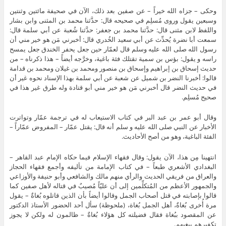
وحكى – جزاه الله خيراً – عن صفين بعد ذلك، الآن في صحيفة مائتين وثنتين
وسبعين يقول وروى مُسلِم في صحيحه قال: حدَّثنا محمد بن المثنى وابن بشار
واللفظ لابن مثنى قال: حدَّثنا محمد بن جعفر: حدَّثنا شُعبة عن أبي سلمة قال:
سمعت أبا نضرة يُحدِّث عن أبي سعيد الخُدري قال: أخبرني مَن هو خير مني أن
رسول الله صلى الله عليه وسلم قال لعمّار حين جعل يحفر الخندق جعل يمسح
راسه و يقول: بؤس بن سمية تقتلك فئة باغية، وخرَّجه أيضاً – هذا ذكرناه – من
حديث إسحاق بن إبراهيم وإسحاق بن منصور ومحمد بن غيلان ومحمد بن قدامة
قالوا: أخبرنا النضر بن شميل عن شعبة عن أبي سلمة بهذا الإسناد نحوه غير أن
في حديث النضر قال أخبرني مَن هو خير مني أبو قتادة وله طرق غير هذا في
صحيح مُسلِم.
وقال أبو عمر بن عبد البر في كتاب الاستيعاب له في ترجمة عمّار وتواترت
الأخبار عن النبي صلى الله عليه و سلم أنه قال: يقتل عمّار – المفروض عمّاراً –
الفئة الباغية، وهو من أصح الأحاديث.
انتهينا مِن هذا، الآن يقول: وقال فقهاء الإسلام فيما حكاه الإمام عبد القاهر –
البغدادي الأشعري طبعاً – في كتاب الإمامة من تأليفه وأجمع فقهاء الحجاز
والعراق من فريقي الحديث والرأي منهم مالك والشافعي وأبو حنيفة والأوزاعي
والجمهور الأعظم من المُتكلِّمين إلى أن عليّاً مُصيبٌ في قتاله لأهل صفين كما
قالوا بإصابته في قتل أصحاب الجمل وقالوا أيضاً بأن الذين قاتلوه بُغاةٌ – يقول
مرة أُخرى بُغاةٌ، أهل الجمل بُغاة، (ملحوظة) سأل أحد الحضور الأستاذ الدكتور
عن المقصود ببُغاة فقال فضيلته كل هؤلاء بُغاةٌ – ظالمون له ولكن لا يجوز
تكفيرهم ببغيهم.