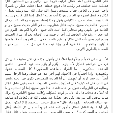
على الناس، فقيل : هذا عمّار، فرأيت فرجة بين الرئتين و بين الساقين، قال:
فحملت عليه فطعنته في ركبته، قال فوقع فقتلته، فقيل: قتلت عمّار بن ياسر؟!
وأخبر عمرو بن العاص، فقال: سمعت رسول الله صلى الله عليه وسلم يقول –
فذكره -، فقيل لعمرو بن العاص: هو ذا أنت تقاتله؟ فقال: إنما قال: قاتله وسالبه،
قلت: وهذا إسناد صحيح – الألباني يقول وهذا إسناد صحيح -، رجاله ثقات رجال
مُسلِم – فالحديث صحيح، حديث قاتل عمّار وسالبه في النار حديث صحيح -، وأبو
الغادية هو الجُهني وهو صحابي كما أثبت ذلك جمع – ذكرنا لكم هذا اليوم عن
ابن حجر -، وقد قال الحافظ في آخر ترجمته من الإصابة بعد أن ساق الحديث
وجزم ابن معين بأنه قاتل عمّار: والظن بالصحابة في تلك الحروب أنه كانوا فيها
مُتأوِّلين، وللمُجتهِد المُخطىء أجر، وإذا ثبت هذا في حق آحاد الناس فثبوته
للصحابة بالطريق الأولى.
الألباني حكى كلاماً جميلاً وقوياً فعلاً، قال وأقول: هذا حق، لكن تطبيقه على كل
فرد من أفرادهم مُشكِل لأنه يلزم – يُلزِم أو يلزم منه، فهذا أحسن – تناقض
القاعدة المذكورة – ما المُراد بالقاعدة المذكورة؟ كل الصحابة عدول
ومُجتهِدون وإذا أخطأوا في الاجتهاد لهم أجر، هذا هو فقط، وهذا الرجل منهم
أيضاً، ابن حجر يُريد أن يُفهِمك أن أبا الغادية المفروض يكون في الجنة وليس
في النار، قال له كيف؟ قال له يُوجَد تناقض، الحديث نفسه يقول قاتل عمّار
وسالبه في النار وأنت تقول لي هذه قاعدة، هذا غير صحيح، إما أن تستثنيه وإما
أن تُعدِّل قاعدتك، قال له الألباني تُوجَد مُشكِلة، وكلامه صحيح الألباني، ولا يزال
هناك تناقض أكبر من هذا لكن نحن تحدَّثنا عنه بفضل الله في مُحاضَرات سابقة
عن عدالة الصحابة، المُهِم ماذا قال؟ – بمثل حديث الترجمة، إذ لا يُمكِن القول
بأن أبا غادية القاتل لعمّار مأجور لأنه قتله مُجتهِداً – مثل كل البُغاة، يُقال
مُجتهِدون، أليس كذلك؟ – ورسول الله صلى الله عليه وسلم يقول: قاتل عمّار