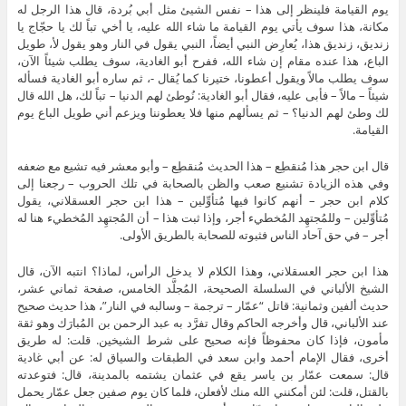
يوم القيامة فلينظر إلى هذا – نفس الشيئ مثل أبي بُردة، قال هذا الرجل له
مكانة، هذا سوف يأتي يوم القيامة ما شاء الله عليه، يا أخي تباً لك يا حجّاج يا
زنديق، زنديق هذا، يُعارِض النبي أيضاً، النبي يقول في النار وهو يقول لأ، طويل
الباع، هذا عنده مقام إن شاء الله، ففرح أبو الغادية، سوف يطلب شيئاً الآن،
سوف يطلب مالاً ويقول أعطونا، ختيرنا كما يُقال -، ثم ساره أبو الغادية فسأله
شيئاً – مالاً – فأبى عليه، فقال أبو الغادية: نُوطئ لهم الدنيا – تباً لك، هل الله قال
لك وطئ لهم الدنيا؟ – ثم يسألهم منها فلا يعطوننا ويزعم أني طويل الباع يوم
القيامة.
قال ابن حجر هذا مُنقطِع – هذا الحديث مُنقطِع – وأبو معشر فيه تشيع مع ضعفه
وفي هذه الزيادة تشنيع صعب والظن بالصحابة في تلك الحروب – رجعنا إلى
كلام ابن حجر – أنهم كانوا فيها مُتأوِّلين – هذا ابن حجر العسقلاني، يقول
مُتأوِّلين – وللمُجتهِد المُخطيء أجر، وإذا ثبت هذا – أن المُجتهِد المُخطيء هنا له
أجر – في حق آحاد الناس فثبوته للصحابة بالطريق الأولى.
هذا ابن حجر العسقلاني، وهذا الكلام لا يدخل الرأس، لماذا؟ انتبه الآن، قال
الشيخ الألباني في السلسلة الصحيحة، المُجلَّد الخامس، صفحة ثماني عشر،
حديث ألفين وثمانية: قاتل “عمّار – ترجمة – وسالبه في النار”، هذا حديث صحيح
عند الألباني، قال وأخرجه الحاكم وقال تفرَّد به عبد الرحمن بن المُبارَك وهو ثقة
مأمون، فإذا كان محفوظاً فإنه صحيح على شرط الشيخين. قلت: له طريق
أخرى، فقال الإمام أحمد وابن سعد في الطبقات والسياق له: عن أبي غادية
قال: سمعت عمّار بن ياسر يقع في عثمان يشتمه بالمدينة، قال: فتوعدته
بالقتل، قلت: لئن أمكنني الله منك لأفعلن، فلما كان يوم صفين جعل عمّار يحمل