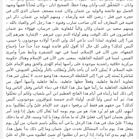
وابان – المُحقِّق كتب وأبان وهذا خطأ، الصحيح ابان – وكان مُحدِّثاً فقيهاً وشهد
الجمل مع عائشة والوليد بن عثمان وكان عنده مصحف عثمان الذي كان في
حجره حين قتل – رضيَ الله عنه وأرضاه -، ومنهم الوليد بن عثمان، ذكر ابن
قتيبة في المعارف أنه كان صاحب شارب وفتوة – هذا رجل آخر والعياذ بالله -،
ومنهم سعيد بن عثمان وكان والياً لمُعاوية على خرسان، فهؤلاء بنو عثمان
الحاضرون في ذلك الوقت وهم أولياء الدم دون غيرهم – الإشارة بغيرهم إلى
مَن؟ إلى مُعاوية، لماذا أنت تدّعي أنك ولي الدم؟ أولاده موجودون يا حبيبي،
أليس كذلك؟ وعلى كل حال أنا أقول لكم فائدة مُهِمة جداً جداً جداً بإجماع
الفقهاء، نحن الآن في الإسلام، لسنا في عهد الشنفرة وتأبط شراً وامرئ
القيس، لسنا في القبلية الجاهلية، بمعنى نحن الآن في الإسلام وهناك حكومة
مركزية خلافية راشدية موجودة على رأسها إمام الهُدى والحق وهو الإمام عليّ
عليه السلام، لا يُمكِن لأحد أن يأخذ بالثأر ويُطالِب بالثأر ويُجيِّش الجيوش، الأمر
مُباشَرةً يُسنَد إلى مَن؟ إلى السُلطة الرسمية، هذا وضع جديد، لا يُمكِن غير هذا،
مُعاوية أعادها جاهلية، وفعلاً جعلها جاهلية، بدأها جاهلية وأتمها أجهل من
الجاهلية، الجاهلية ما رأينا فيها مثل هذا البلاء في دماء الناس وقتل الناس وما
إلى ذلك كما رأيناه في أيام هذا الفاتح العظيم ابن أبي سُفيان، ولكم أن تتخيَّلوا
هذا، ثم أنه ليس ولياً للدم، أولياء الدم خمسة مُتوافِرون موجودون، أليس
كذلك؟ من حقهم هم فقط أن يرفعوا دعوى عند الإمام عليّ وأن يُطالِبوا بدم
أبيهم، لكن هو لم يُرِد هذا، هو من يوم يومه كما يُقال كان يقول إذا وُجِد أمر
يتعلَّق بعثمان ائتوا إلى، فعليّ قال له ما شأنك وهذا يا كذا وسبه، قال له ما دخلك
وهذا؟ عليّ شك في هذا، هذا الرجل يدّعي أنه يتكلَّم باسم عثمان، من أول يوم
يفعل هذا، يوم بدأت المشاكل تحدث حول عثمان وما إلى ذلك بدأ يقول هذا،
قال لهم بيدي كذا وكذا، إذا أردتم أن تطلبوا أي شيئ اطلبوه مني، قال له عليّ