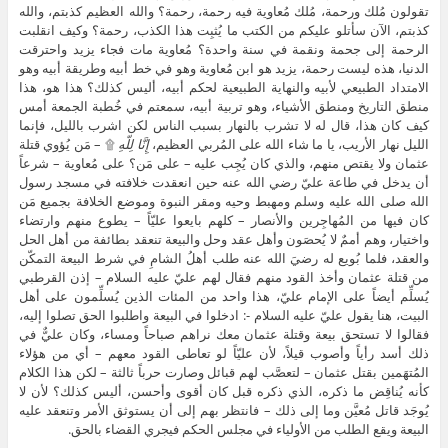
تقولون مُلك ورحمة، مُلك مُعاوية فيه رحمة، رحمة؟ والله العظيم كذبتم، والله
كذبتم، الآن سأتلو عليكم من الكتب ما يُثبِت هذا الكذب، رحمة؟ وكيف انقلبت
الرحمة إلى جحمة ونقمة في سنة واحدة؟ مُعاوية مات فجاء يزيد واحترقت
الدنيا، هذه ليست رحمة، يزيد هو ابن مُعاوية وهو في خط أبيه وطريقة أبيه وهو
الامتداد الطبيعي لأبيه والنهاية الطبيعية لحكم أبيه، أليس كذلك؟ هذا هو، هذا
منطق التاريخ ومنطق الأشياء، وهو تربية أبيه، سمعتم في خُطبة الجمعة أمس
كيف كان هذا، قال له لا تشرب بالنهار بسبب الناس لكن اشرب بالليل، فإنما
الليل نهار الأريب، يا ما شاء الله على المُربي العظيم،
إِنَّا لِلّهِ
۩ – مَن يُؤوي قتلة
عثمان ولا يقتص منهم، والذي كان يُجِب عليه – على مَن؟ على مُعاوية – شرعاً
أن يدخل في طاعة عليّ رضي الله عنه حين انعقدت خلافته في مسجد رسول
الله صلى الله عليه وسلم ومهبط وحيه ومقر النبوة وموضع الخلافة بجميع مَن
كان فيها من المُهاجِرين والأنصار – كلهم بايعوا عليّاً – يطوع منهم وارتضاء
واختيار، وهم أممٌ لا يُحصَون وأهل عقد وحل والبيعة تنعقد بطائفة من أهل الحل
والعقد، فلما بُويع له رضيَ الله عنه طلب أهلُ الشامِ في شرط البيعة التمكّن
من قتلة عثمان وأخذ القود منهم فقال لهم عليّ عليه السلام – إذن القرطبي
يُسلِّم أيضاً على الإمام عليّ، هذا واحد من المئات الذين يُسلِّمون على أهل
البيت، هنا يقول عليّ عليه السلام -: ادخلوا في البيعة واطلبوا الحق تصلوا إليه،
فقالوا لا تستحق بيعة وقتلة عثمان معك نراهم صباحاً ومساء، وكان عليٌّ في
ذلك أسد رأياً وأصوب قيلاً، لأن عليّاً لو تعاطى القود معهم – أي من هؤلاء
المُتهَمين بقتل عثمان – لتعصَّب لهم قبائل وصارت حرباً ثالثة – لكن هذا الكلام
كأنه يُناقِض ما ذكره، الذي ذكره قبل كان أقوى وأحسن، أليس كذلك؟ لأن لا
يُوجَد قاتل مُعيَّن وما إلى ذلك – فانتظر بهم إلى أن يستوثق الأمر وتنعقد عليه
البيعة ويقع الطلب من الأولياء في مجلس الحكم فيجري القضاء بالحق.