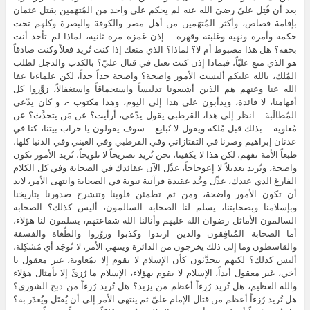
بعد أن قُتِل عليّ رضيَ الله عنه لم يحكم على واحد من المُتهَمين بقتل عثمان
بإقامة قصاص، وأكثر المُتهَمين من أهل مصر والكوفة والبصرة وكلهم تحت
حكمه وأمره ونهيه وغلبته وقهره – إذن غمزه مرة ثانية، لماذا لم تأخذ أنت
بحقه؟ هل هذا مضبوط أم لا؟ لماذا؟ الذي منعك إذا كنت تُريد فعلاً وكنت صادقاً
هو الذي منع عليّاً، فبماذا إذن كنت تعتل في قتال عليّ؟ بالكذب والدجل لطلب
المُلك، بالله عليكم أليست الأمور واضحة؟ واضحة جداً جداً، لكن علماءنا عفا
الله عنا وعنهم هم الذين أشبعونا تدليساً واستحماقاً واستغفالاً، زوَّروا كل
أفهامنا، لا فائدة، ويدأبون على هذا إلى اليوم، وهذا مكتوب -، و كان يدّعي
المُطالَبة – انظر إلى هذا، القرطبي يقول يدّعي، أرأيت؟ عن مَن يتحدَّث؟ عن
مُعاوية – بذلك قبل مُلكه ويقول لا نُبايع – سوف يقولون يا خراب بيتنا، كنا في
عدنان إبراهيم وصرنا في التفتازاني وفي القرطبي وفي العيني وفي الدنيا كلها،
طبعاً الأمة تفهم، لكن هذا لا يكفينا، نحن نُريد تصريحاً لا تلويحاً، نُريد الأمور تكون
واضحة، ونُريد تعديلاً لا إعوجاجاً، عدِّل الآن عقائدك في الصحابة وفي كل الكلام
الفارغ الذي عندك، عدِّل وخُذ عقيدة قرآنية نبوية في الصحابة وانتهى الأمر، لابد
أن تكون الأمور واضحة، ومن ثم تطمئن قلوبنا وتنشرح صدورنا بتاريخنا
وبإسلامنا وبصحابتنا، يسلم لنا الصحابة السالمون، أليس كذلك؟ الصحابة
السالمون الأماثل رضوان الله عليهم وأنالنا الله شفاعتهم، يسلمون لنا هؤلاء،
أما الصحابة المُنافِقون والذين ارتدوا وكذبوا وزوَّروا والطُغاة والفسفة
والقاسطون وما إلى ذلك يخرجون من الدائرة وينتهي الأمر، لا تُوجَد أي مُشكِلة،
أليس كذلك؟ لكنهم يتحدَّثون كأن الإسلام لا يقوم إلا بمُعاوية، غير معقول يا
أخي، غير معقول أبداً، الإسلام لا يقوم بهؤلاء، الإسلام ما رُزئَ إلا بأمثال هؤلاء
والله العظيم، هل تُريد رُزءاً أعظم من يزيد؟ هل تُريد رُزءاً من ذبح الشورى؟
هل تُريد رُزءاً أعظم من قتال الإمام عليّ ثم ينتهي الأمر إلى أن يُقتَل ويُغدَر به؟