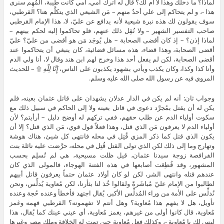
لماذا؟ ما دخلك وهذا لا أم لك؟ قال له اترك أمي، أمي كانت طيبة، المُهِم سنرى
هذا -، و لم يتحاكم إلى علي أحدٌ منهم – مَن الشيعي الذي يتكلَّم هنا؟ القرطبي،
سوف يقولون لك هذه نبرة شيعية لأنه يدافع عن عليّ، لا، هذا الإمام القرطبي
صاحب التفسير الشهير – ولا نُقِل ذلك عنهم، فلو تحاكموا إليه لحكم بينهم –
لماذا إذن؟ – إذ كان أقضى الصحابة – هل يُوجَد مَن هو أقضى من عليّ؟ عليّ
أقضى الصحابة، وهذا قضاء، هذه مسائل قضائية، كان ينبغي أن يتحاكموا عند
أقضى الصحابة، لكن لم يفعل أحد هذا وخرج لهم ابن هند وقال لا، أنا ولي الدم
وأنا كذا وكذا، وكان يكذب ويأتي بشهود يكذبون على الناس،
إِنَّا لِلّهِ
۩ – للحديث
المروي فيه عن رسول الله صلى الله عليه وسلم.
وجواب ثان: أنه لم يكن في الدار عدلان يشهدان على قاتل عثمان بعينه، فلم
يكن له أن يقتل بمُجرَّد دعوى في قاتل بعينه ولا إلى الحاكم في سبيل ذلك مع
سكوت أولياء الدم عن طلب حقهم، ففي تركهم له أوضح دليل – أرأيتم؟ لأن
أولياء الدم لا يعرفون مَن الذي قتل، وهذا فعلاً قول قوي، مَن الذي قتل؟ إلا أن
يكون الذي قتل كما ذكر المزي قُتِل في محله فانتهى كل شيئ، هناك هوشة
وتهارج وما إلى ذلك لكن الذي تولى القتل قُتِل في محله، حرَّضت عليه نائلة بنت
الفرافصة زوجة سيدنا عثمان، قيل ظلت مسيحية، هي لم تُسلِم بحسب
المشهور، وقد قُطِعَت أصابعها في هذه الفتنة الهوجاء، فالمولى الذي كان
عندهم قتله وانتهى الشر، لكن لو كان أولاد عثمان حتماً يعرفون قاتل أبيهم
لطالبوا من الإمام عليّ مُباشَرةً ولقالوا خُذ لنا بثأرنا، لكن مُعاوية يُدلِّس، ونحن
نُدلِّس على الأمة من وراء المُدلِّس الأكبر، يُقال اجتهد فأخطأ وعنده حُجة وعنده
تأويل، هل لا يفهم هذا مُعاوية؟ وهل أنتم لا تفهمونه؟ القرطبي فهمه وغمز
مُعاوية، قال كانوا أولى من غيرهم، يغمز مُعاوية، أي عيني عينك كما يُقال، هذا
ليس لك يا مُعاوية -، وكذلك فعل مُعاوية حين تمت له الخلافة وملك مصر وغيرها