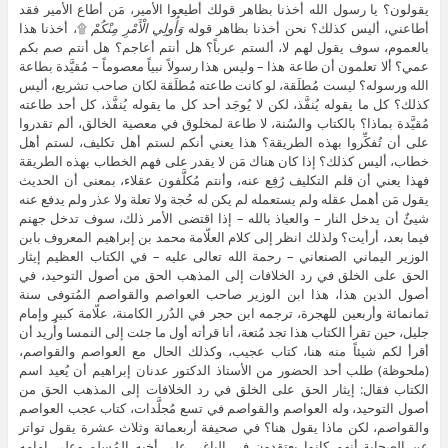
يقولون؟ يا رسول الله أخذنا بظاهر قولك أطيعوا الأمير، مَن أطاع الأمير فقد
أطاعني، أليس كذلك؟ نحن أخذنا بظاهر قوله
وَأُولِي الْأَمْرِ مِنْكُمْ
۩، أخذنا هذا
بالعموم، سوف يقول لهم لا، ألستم عرباً؟ هل أنتم أعاجم؟ هل أنتم صم بكم
عمي؟ ألا تعلمون أن طاعة هذا – وليس هذا رسولاً نبياً معصوماً – مُقيَّدة بطاعة
الله ورسوله؟ ليست مُطلَقة، لو كانت طاعته مُطلَقة لكان صاحب تشريع، أليس
كذلك؟ كل ما يقوله يُنفَّذ، لكن لا يُوجَد أحد كل ما يقوله يُنفَّذ، كل أحد طاعته
مُقيَّدة بماذا؟ بالكتاب والسُنة، لا طاعة لمخلوق في معصية الخالق، ألم تقدروا
على أن تُفكِّروا بهذه الطريقة؟ هذا يعني أنكم لستم أهل تكليف، لستم أهل
خطاب، أليس كذلك؟ إذا كان هناك مَن لا يقدر على فهم الخطاب بهذه الطريقة
فهذا يعني أن قلم التكليف رُفِع عنه، وأنتم مُكلَّفون عقلاء، بمعنى أن الحديث
يقول مَن أهمل عقله ولم يستعمله لم يكن له حُجة ولا تعلة ولا عذر ولم يدفع عنه
شيئٌ أن يدخل النار – والعياذ بالله – إذا اقتضى الأمر ذلك، سوف تدخل جهنم
فيما بعد، أرأيت؟ ولذلك انظر إلى كلام العلّامة محمد بن إبراهيم المعروف بابن
الوزير اليماني الصنعاني – رحمة الله تعالى عليه – في الكتاب العظيم إيثار
الحق على الخلق في رد الخلافات إلى المذهب الحق من أصول التوحيد، في
أصول الدين هذا، هذا ابن الوزير صاحب العواصم والقواصم المُتوفى سنة
ثمانمائة وأربعين للهجرة، ترجمه ابن حجر في الدُرر الكامنة، علّامة كبير وإمام
جليل، حين تقرأ الكتاب هذا تجد مُتعة، أنا قرأته أول ما جئت إلى النمسا وأُريد أن
أقرأ لكم شيئاً منه هنا، كتاب عجيب، وكذلك الحال مع العواصم والقواصم،
(ملحوظة) طلب أحد الحضور من الأستاذ الدكتور عدنان إبراهيم أن يُعيد اسم
الكتاب فقال: إيثار الحق على الخلق في رد الخلافات إلى المذهب الحق من
أصول التوحيد، وله العواصم والقواصم في تسع مُجلَّدات، كتاب عجب العواصم
والقواصم، لكن ماذا يقول هنا؟ في صحيفة أربعمائة وثلاث عشرة يقول تواتر
عن الصحابة أنهم كانوا يعتقدون في الباغي على أخيه المُسلِم وعلى إمامه