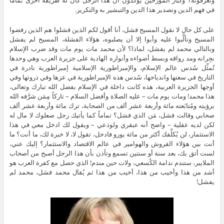
وتعرفونه؟ وكبار المُؤرِّخين يُؤكِّدون أن هذا الرجل كان له طريقة أُخرى تماماً
في فهم الدين وتصدير هذا الدين والتبشير به والتكريز.
على كل حال لا نقول المسيح فشل، أنا أقول لكم الذين فشلوا هم الذين رفضوا
المسيح وتألَّبوا عليه وأبوا إلا أن يصلبوه، هؤلاء الفشلة، المسيح لم يفشل
وبالتالي محمد لم يفشل، لماذا؟ لأن محمد مات يوم مات وقد ضرب الإسلام
بجِرانه ومد رواقه وبسط أضواءه وأنواره الهادية على جزيرة العرب وهي وحدها
تُمثِّل سُدس عالم الإسلام، والإمبراطورية الإسلامية إمبراطورية نادرة في
التاريخ في سعتها واندياحها، سُدس هذه الإمبراطورية في عزها وفي ذروتها وفي
أوجها الجزيرة العربية، هذه كانت داخلة في الإسلام بفضل الله تبارك وتعالى،
هذا محمد! ومات يوم مات – عليه الصلاة وأفضل السلام – تاركاً مِمَن شرَّفه الله
برؤيته ومُتابَعته مائة وأربعة عشر ألف من الصحابة، ترك مائة وأربعة عشر ألف
صحابي وقالت فشل، مَن الذي فشل؟ تماماً كما يأتيك رجل صعلوك لا مال له
لكن لديه عقلية – واضح أنه عبقري ولوذعي – ويقول لك ادخل معي في هذا
الاستثمار، لن يُكلِّفك أكثر من مائة يورو فادخل، تقول لا، لا خبرة لك، ما أنت؟ ما
أنت بين هؤلاء القروش والهوامير في عالم الاقتصاد والاستثمار؟ إليك عني،
لست أثق بك، بعد سنة أو سنتين تسمع وتأذن بأن هذا الرجل أصبح من أصحاب
الملايير، ستندم ندامة الكُسعي، ولات حين مندم! الذي حصل مع كفرة العرب هو
أشد من هذا وأخيب من هذا، أخيب من هذا ثم يُقال محمد فشل، محمد لم
يفشل!