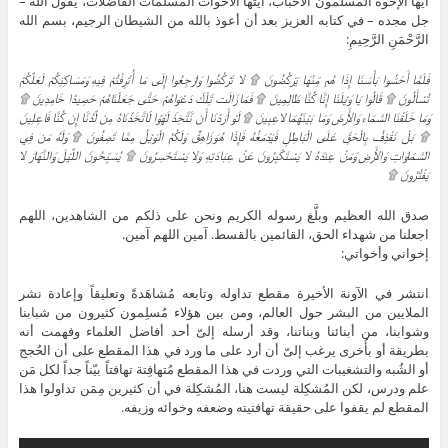
أيها الإخوة المسلمون الأحباب، أيتها الأخوات المسلمات الفاضلات، يقول الله –
جل مجده – في كتابه العزيز بعد أن أعوذ بالله من الشيطان الرجيم، بسم الله
الرَّحْمَنِ الرَّحِيمِ:
فَلَمَّا أَحَسُّوا بَأْسَنَا إِذَا هُم مِّنْهَا يَرْكُضُونَ ۩ لا تَرْكُضُوا وَارْجِعُوا إِلَى مَا أُتْرِفْتُمْ فِيهِ وَمَسَاكِنِكُمْ لَعَلَّكُمْ
تُسْأَلُونَ ۩ قَالُوا يَا وَيْلَنَا إِنَّا كُنَّا ظَالِمِينَ ۩ فَمَا زَالَت تِّلْكَ دَعْوَاهُمْ حَتَّى جَعَلْنَاهُمْ حَصِيدًا خَامِدِينَ ۩
وَمَا خَلَقْنَا السَّمَاء وَالأَرْضَ وَمَا بَيْنَهُمَا لاعِبِينَ ۩ لَوْ أَرَدْنَا أَن نَّتَّخِذَ لَهْوًا لّاتَّخَذْنَاهُ مِن لَّدُنَّا إِن كُنَّا فَاعِلِينَ
۩ بَلْ نَقْذِفُ بِالْحَقِّ عَلَى الْبَاطِلِ فَيَدْمَغُهُ فَإِذَا هُوَ زَاهِقٌ وَلَكُمُ الْوَيْلُ مِمَّا تَصِفُونَ ۩ وَلَهُ مَن فِي
السَّمَاوَاتِ وَالأَرْضِ وَمَنْ عِندَهُ لا يَسْتَكْبِرُونَ عَنْ عِبَادَتِهِ وَلا يَسْتَحْسِرُونَ ۩ يُسَبِّحُونَ اللَّيْلَ وَالنَّهَارَ لا
يَفْتُرُونَ ۩
صدق الله العظيم وبلَّغ رسوله الكريم ونحن على ذلكم من الشاهدين، اللهم
اجعلنا من شهداء الحق، القائمين بالقسط. آمين اللهم آمين.
إخواني وأخواتي:
انتشر في الآونة الأخيرة مقطع تداوله وتابعه مُشاهَدةً وتعليقاً وإعادة نشر
الملايين من البشر حول العالم، ومن بين هؤلاء مُسلِمون كثيرون من شبابنا
وشوابنا، من أبنائنا وبناتنا، وقد أرسله إلىّ أحد أفاضل العلماء وفهمت أنه
بطريقة أو بأُخرى يرغب إلىّ أن أرد على ما ورد في هذا المقطع على أن الحُجج
أو الشُبه والتشغيبات التي وردت في هذا المقطع مُتهافِتة تهافتاً بيّناً جداً لكل مَن
علم ودرس، لكن المُشكِلة ليست هنا، المُشكِلة في أن كثيرين مِمَن تداولوا هذا
المقطع لم يقفوا على حقيقة تهافتيته وضعفه وخوائه وزيفه.