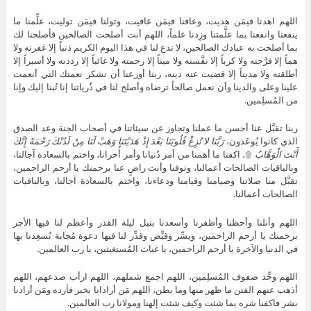
اللهم اهدنا فيمَن هديت، وعافنا فيمَن عافيت، وتولنا فيمَن توليت، علِّمنا ما
ينفعنا وانفعنا بما علَّمتنا وزِدنا علماً، اللهم أنت أصلحت الصالحين فأصلحنا لك
بما أصلحت به عبادك الصالحين، لا تدع لنا في هذا اليوم الكريم ذنباً إلا غفرته ولا
هماً إلا فرَّجته ولا كرباً إلا نفَّسته ولا ميتاً إلا رحمته ولا غائباً إلا رددته ولا أسيراً إلا
أطلقته ولا مديناً إلا قضيت عنه دينه، ربنا أوزعنا أن نشكر نعمتك التي أنعمت
علينا وعلى والدينا وأن نعمل صالحاً ترضاه وأصلح لنا في ذُرياتنا إنا تُبنا إليك وإنا
من المُسلِمين.
ربنا تقبَّل عنا أحسن ما عملنا وتجاوز عن سيئاتنا في أصحاب الجنة وعد الصدق
الذي كانوا يُوعَدون،
رَبَّنَا لا تُزِغْ قُلُوبَنَا بَعْدَ إِذْ هَدَيْتَنَا وَهَبْ لَنَا مِنْ لَدُنْكَ رَحْمَةً إِنَّكَ
أَنْتَ الْوَهَّابُ
۩، اكفنا ما أهمنا من أمر دُنيانا وأمر أُخرانا، واختم بالسعادة آجالنا،
وبالباقيات الصالحات أعمالنا، وتوفنا وأنت راضٍ عنا برحمتك يا أرحم الراحمين،
تقبَّل منا صلاتنا وصيامنا وقيامنا ودعاءنا، واختم بالسعادة آجالنا، وبالباقيات
الصالحات أعمالنا.
اللهم وأنلنا وأحظنا وأظفرنا وأسعدنا بنيل ليلة القدر وأعظم لنا فيها الأجر
برحمتك يا أرحم الراحمين، ويسِّر وقيِّض وقدِّر لنا فيها دعوة مُجابة تُسعِدنا بها
في الدنيا والآخرة يا أرحم الراحمين، يا غياث المُستغيثين، يا رب العالمين.
اللهم وحِّد صفوف المُسلِمين، اللهم اجمع شملهم، اللهم ارأب صدعهم، اللهم
أذهب عنهم الفتن ما ظهر منها وما بطن، اللهم مَن أرادانا بخير فأرده ومَن أرادنا
بشر فاكفنا شره بما شئت وكيف شئت إلهنا ومولانا رب العالمين.