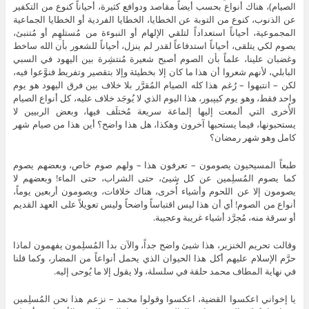
الصيام)، هناك أنواع بحسب أيضاً مقاصد ودوافع كثيرة، أحياناً كنوع من التكفير
عن الذنوب، كنوع من التوبة عن الخطايا، الخطايا الفردية أو الخطايا الجماعية
المجموعية، أحياناً استعداداً لتلقي الإلهام أو النبوءة من مُستلهِم أو مُتنبئ،
يصوم لكي يتلقى، أحياناً استدفاعاً لقدر لم ينزل، أحياناً للشعور بأن الله ساخط
وغضبان علينا، علماً بأن الصوم أصبح شعيرة مُنتشِرة بين اليهود في السبي
البابلي، لأنهم شعروا أن هذا ما كان إلا بخطيئة وإلا بتقصير وتفريط فنوَّعوا فيه،
لكن – انتبهوا – رُغم هذا كله الصيام المُقرَّر بلا خلاف بين فرق اليهود هو يوم
واحد فقط، وهو يوم كيپبور، هذا اليوم الذي لا يُوجَد خلاف عليه، كل أنواع الصيام
الأُخرى التي ألمعت إليها إلماعة سريعة مُختلَف فيها، وبعض الربيين لا
يستحبونها، فيما يستحبها آخرون وهكذا، هل هذا واضح؟ أين هذا من صيام شهر
كامل وهو شهر رمضان؟
طبعاً المسيحيون يصومون – تعرفون هذا – ولهم صوم خاص، وبعضهم يصوم
كما يصوم المُسلِمين عن كل شيئ، حتى الشراب، حتى الماء! وبعضهم لا
يصومون إلا عن اللحوم وأشياء أُخرى، هناك خلافات، ويصومون أربعين يوماً،
أنواع من الصوم! أي أن هذا ليس اقتباساً واضحاً وليس تعويلاً على العهد القديم
أو سرقة منه، مُجرَّد أشياء غريبة وعجيبة.
وقالت تحريم الخنزير، هذا شيئ واضح جداً، والآن بدأ المُسلِمون يفهمون لماذا
حرَّم الإسلام عليهم أكل هذا الحيوان الذي يحمل أنواعاً من المضار، وكما قلنا
في نهاية المطاف محمد حلقة في سلسلة، ولا يقول إلا ما يُوحى إليه.
يا إخواني اعكسوا القضية، اعكسوا وقولوا محمد – نزعم هذا نحن المُسلِمين