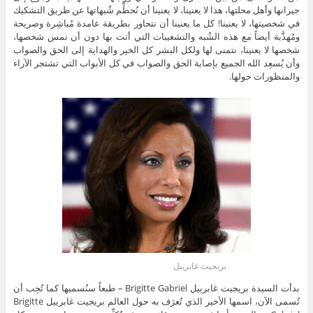
جيرانها وأهل محلتها، هذا لا يعنينا، لا يعنينا أن نُحطِّم شُبهاتها عن طريق التشكيك
في شخصيتها، لا يعنينا! كل ما يعنينا أن نتحاور بطريقة عامدة مُباشِرة وصريحة
ومُهذَّبة أيضاً مع هذه الشُبه والتشغيبات التي أتت بها دون أن نمس شخصها،
شخصها لا يعنينا، نتمنى لها ولكل البشر كل الخير والهداية إلى الحق والصواب
وأن يُسعِد الله الجميع بإصابة الحق والصواب في كل الأبواب التي تشتجر الآراء
والمنظورات حولها.
بريجيت غابرييل
بدأت السيدة بريجيت غابرييل Brigitte Gabriel – طبعاً سنُسميها كما تُحِب أن
تُسمى الآن، اسمها الأخير الذي تُعرَف به حول العالم بريجيت غابرييل Brigitte