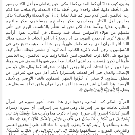
بشيئ، كيف هذا؟ أي كما المدني كما المكي، حين يتعاطى مع أهل الكتاب يسير
على الخُطة ذاتها، خُطة واحدة! وهي خُطة ماذا؟ المعدلة والإنصاف، هذا كلام
رب العالمين، ليس كلام بشر كما قلنا، لماذا إذن؟ أين المعدلة والإنصاف؟ يذكر
محاسن أهل الكتاب ومخازيهم، يذكر محاسنهم ومساوئهم، يذكر مناقبهم
ومثالبهم، عدل! وعلَّمنا هذا، لكن نحن لم نتعلَّم بالمُناسَبة، اليوم حين تأتي
بمُسلِم من هؤلاء الأصوليين يشك فيك ويشكل في أمثالي، يقول أرأيتم
الزنديق؟ يُريد أن يمدح اليهود، هل أنا زنديق؟ أنا أتلو الكتاب يا حبيبي، هداك
الله! أتلو القرآن الذي جعلته خلفك ظهرياً، ومن هنا أنت ذهبت تذبح حتى في
المُسلِمين يا رجل، أنت لا تُريد الكتاب، أنت تُريد أن تشفي غيظك، تعلَّم كيف
تتواضع على الأقل لرب العالمين، ليس لأمثالنا وإنما لرب العالمين، رب العالمين
علَّمنا أن نكون مُنصِفين مع أعدى أعدائنا، مع الذين شهروا السيوف في وجوهنا،
مع الذين أرادوا اجتثاث أصولنا وجذورنا وإبادة خضرائنا كما يُقال، قال لابد من
الإنصاف والعدل حتى آخر لحظة، باستمرار! لأنكم أهل دين حق، تُفرِغون عن
منطق سماوي، لا ينبغي أن تُلوِّثوا الطهر السماوي بالغباء الأرضي وبالأحقاد
الأرضية، هذا القرآن لمَن فهمه، هذا لمَن فهم القرآن ولمَن تخلَّق به، وقل مَن
يفعل،
إِنَّا لِلَّهِ وَإِنَّا إِلَيْهِ رَاجِعُونَ
۩.
القرآن المكي كما المدني، ودعونا نرى هذا، عندنا أشهر سورة في القرآن
المكي تعاطت مع بني إسرائيل وهي سورة بني إسرائيل، أي سورة الإسراء،
أليس كذلك؟ انظروا إلى سورة الإسراء، ذكرت هذا وذكرت هذا،
وَقَضَيْنَا إِلَىٰ بَنِي
إِسْرَائِيلَ فِي الْكِتَابِ لَتُفْسِدُنَّ فِي الْأَرْضِ مَرَّتَيْنِ وَلَتَعْلُنَّ عُلُوًّا كَبِيرًا
۩، قالت
محمد يستألفهم! أرأيتم كيف؟ يتقرَّب إليهم، ما شاء الله على التحقيق العلمي
والتاريخي الموزون، يستألفهم!
وَقَضَيْنَا إِلَىٰ بَنِي إِسْرَائِيلَ فِي الْكِتَابِ لَتُفْسِدُنَّ