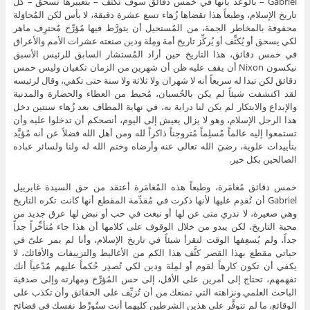
Gabriel – بالوعد بأنها في خمس دقائق سوف تُكثِّف – بتعبيرها تسحق – كل
تاريخ الإسلام، وطبعاً هذا تقضاها زُهاء تسع عشرة دقيقة، لا بأس لكن المُحاوَلة
محفوفة بالمخاطر الجمة، من المُستحيل أن يتورَّط فيها مُؤرِّخ مُحترِف ماهر
لكي يسحق أو يُكثِّف أو يُركِّز تاريخ أمة ومِلة ودين صنعته عشرات الأمم والأعراق
في خمس دقائق، هذا التاريخ حين أراد المُستشار السابق للرئيس الأسبق
نيكسون Nixon أن يقف عليه ظن أن شهرين من الزمان تكفيان وليس خمس
دقائق لكن تبدا له سريعاً أنه لا شهران ولا ثلاثة ولا سنة حتى تكفي، وقال لرئيسه
لقد اكتشفت شيئاً لم يكن بالحُسبان، مُحيط من العطاء والحضارة والمدنية
والإبداع والابتكار لم يكن لنا دراية به، في نهاية المطاف بعد زُهاء سنتين دخل
هذا الرجل الإسلام، وهو لا يزال يعيش إلى اليوم، أنصحكم أن تدخلوا عليه وأن
تستمعوا إليه عالماً مُسلِماً مُتروحِناً ذاكراً لله ومن أهل الله فضلاً عن أنه مُؤيَّد
بتأييدات علوية، رضيَ الله تعالى عنه وأرضاه وختم الله له ولنا ولسائر عباده
الصالحين بكل خير.
خمس دقائق مُغامَرة، وطبعاً هذه المُغامَرة أعتقد من حق السيدة غابرييل
Gabriel أن تُقدِم عليها لأنها ذكرت في مُقدِّمة المقطع أنها كانت تكره التاريخ
وهي صغيرة، لا ندري متى عن لها أو نبغت في حب أو نبض لها عرق جديد من
محبة التاريخ، لكن يبدو من خلال الوقوف على كلامها أن هذا جاء مُتأخِّراً جداً
جداً، ولم يُسعِفها الوقت لتقرأ شيئاً في تاريخ الإسلام، وأنا لم يمر علىّ في
حياتي مقطع بهذا القصر كثَّف هذا الكم من الأغاليط والتزييفات والأفائك، لا
يكفي أن تكون كارهاً لقوم أو لمِلة ودين لكي تُصدِر حُكماً عليهم مُدّعياً أنك
تفهمهم، تحتاج إلى أمرين على الأقل، إلى حس المُؤرِّخ ومهارته وإلى صدقية
الباحث العلمي ونزاهته التي تمنعك من أن تُزيِّف على الحقائق وأن تكذب على
الوقائع، ما لم تتوفَّر على هذين الشرطين كليهما أنت ستُورِّط نفسك في فضائح