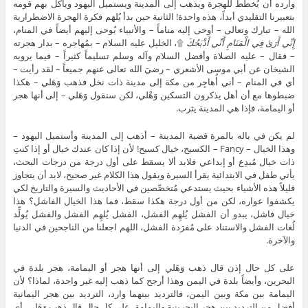
وارده أن يُخطِّط للهجرة ويذهب إلى المدينة ويستميل اليهود ويأكل بهم قومه
بتعبيرنا التقليدي أبداً، هذه واحدة! الثانية حين بدأ يُلهَم فكرة الهجرة الاضطرارية
الله – تبارك وتعالى – أوحى إليه مناماً – والأنبياء يُوحى إليهم أيضاً في المنام،
إِنِّي أَرَىٰ فِي الْمَنَامِ أَنِّي أَذْبَحُكَ
۩، الخليل عليه السلام – بمُهاجره – بدار هجرته
– فقال – عليه الصلاة وأفضل السلام وآله وسلم تسليماً كثيراً – فيما يرويه
الشيخان عن أبي موسى الأشعري – رضيَ الله تعالى عنهم جميعاً – لقد رأيت –
أي في المنام – أني أُهاجِر من مكة إلى مدينة ذات نخل فذهب وَهَلي – هكذا
ضبطوها مع أن أهل يذكرون التسكين وَهْلي، لكن سنقول وَهَلي – إلى أنها هجر
أو اليمامة، فإذا هي المدينة يثرب.
لم يكن في باله بالمرة قضية المدينة – أذهب إلى المدينة وأستميل اليهود –
وهذا الخيال – Fancy – الكسيح، خيال كسيح! لأن إذا كان عندك خيال أو إذا كنتِ
ذات خيال مُبدِع أو إبداعي فلابد ألا يسقط على أول درجة من درجات البحث،
يأتي طفل في الابتدائية يقرأ السيرة ويقول هذا الكلام غير صحيح، لابد أن يتجاوز
قليلاً هذه الأشياء بحيث يستدعي مُتخصِّصين في الأحاديث والسيرة والتاريخ لكي
يكشفوا عواره، لكن من أول درجة هكذا سقط، فما هذا الخيال الفاشل؟ هذا
خيال فاشل، يبدو أن الفشل يُلهِم الفشل، الفشل يُلهِم الفشل والفشل يُولِّد
لُغات الفشل والاستناد على مُفرَدة الفشل، اللهم اجعلنا من الناجحين في الدنيا
والآخرة.
على كل حال إذن قال ذهب وَهَلي إلى أنها هجر أو اليمامة، هجر بلدة في
البحرين، وأيضاً بلدة في اليمن وهذا أرجح كما ذهب إليه غير واحدة، لماذا؟ لأن
اليمامة بين مكة وبين اليمن، فالترديد بينهما وارد، الترديد بين هجر اليمانية
أفضل من الترديد بين هجر البحرينية واليمامة، على كل حال قال ذهب وَهَلي، أي