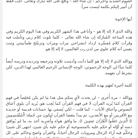
الصوم الشديد وأجركم – إن شاء الله – واقع على الله تبارك وتعالى، أُحِب فقط
أن أُسِر إليكم بكلمة ليست سراً.
أيها الإخوة:
والله الذي لا إله إلا هو – وأنا في هذا الشهر الكريم وفي هذا اليوم الكريم وفي
هذه الساعة المُبارَكة إن شاء الله تعالى – كلما تلوت كلام ربي وتأملت فيه
وقرأت كلام مُفسِّره ازداد انشراحي مرات ومرات وترسَّخ طمأنينتي وثبت
يقيني أنه كلام علوي من لدن رب العالمين، لا إله إلا هو.
ووالله الذي لا إله إلا هو كلما دأبت وأدمنت تلاوته وترجيعه وترديده ودرسه أيضاً
كلما تبدَّا لي الوجه الرحموتي، الوجه الإنساني الرحيم العالمي لهذا الدين، لكن
بشرط أن نفهمه.
كلمة أخيرة تُفهَم بهذه الكلمة:
ووالله – مرة أُخرى – لن يحدث لأيٍ منكم مثل هذا ما لم يكن مُخلِصاً في فهم
القرآن كما يُريد القرآن، لا في فهم القرآن كما يُحِب هو، يُريد أن يلوي أعناق
النصوص وأعناق الآيات – كما قلت – لكي يُصفي بها حسابات قديمة أو جديدة
مع الأقربين أو مع الأبعدين، ثم يبدأ يتعضا القرآن ليكون من جُملة:
الْمُقْتَسِمِينَ
۩
الَّذِينَ جَعَلُوا الْقُرْآنَ عِضِينَ
۩، ما وافق هواه وأُشرِبه أخذ به، ما لم يُوافِق
دسه أو أوَّله أو حكم عليه بالمنسوخية أو حكم عليه بأي شيئ، انتهى كل شيئ!
وحكَّم فيه آراء الرجال ومرويات الرجال أحياناً، والقرآن واضح وحاكم على كل