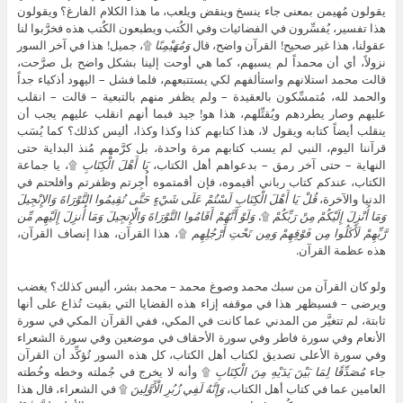
يقولون مُهيمن بمعنى جاء ينسخ وينقض ويلعب، ما هذا الكلام الفارغ؟ ويقولون
هذا تفسير، يُفسِّرون في الفضائيات وفي الكُتب ويطبعون الكُتب هذه فخرَّبوا لنا
عقولنا، هذا غير صحيح! القرآن واضح، قال
وَمُهَيْمِنًا
۩، جميل! هذا في آخر السور
نزولاً، أي أن محمداً لم يسبهم، كما هي أوحت إلينا بشكل واضح بل صرَّحت،
قالت محمد استلانهم واستألفهم لكي يستتبعهم، فلما فشل – اليهود أذكياء جداً
والحمد لله، مُتمسِّكون بالعقيدة – ولم يظفر منهم بالتبعية – قالت – انقلب
عليهم وصار يطردهم ويُقتِّلهم، هذا هو! جيد فبما أنهم انقلب عليهم يجب أن
ينقلب أيضاً كتابه ويقول لا، هذا كتابهم كذا وكذا وكذا، أليس كذلك؟ كما يُسَب
قرآننا اليوم، النبي لم يسب كتابهم مرة واحدة، بل كرَّمهم مُنذ البداية حتى
النهاية – حتى آخر رمق – بدعواهم أهل الكتاب،
يَا أَهْلَ الْكِتَابِ
۩، يا جماعة
الكتاب، عندكم كتاب رباني أقيموه، فإن أقمتموه أُجِرتم وظفرتم وأفلحتم في
الدنيا والآخرة،
قُلْ يَا أَهْلَ الْكِتَابِ لَسْتُمْ عَلَى شَيْءٍ حَتَّى تُقِيمُوا التَّوْرَاةَ وَالإِنْجِيلَ
وَمَا أُنْزِلَ إِلَيْكُمْ مِنْ رَبِّكُمْ
۩،
وَلَوْ أَنَّهُمْ أَقَامُوا التَّوْرَاةَ وَالْإِنجِيلَ وَمَا أُنزِلَ إِلَيْهِم مِّن
رَّبِّهِمْ لَأَكَلُوا مِن فَوْقِهِمْ وَمِن تَحْتِ أَرْجُلِهِم
۩، هذا القرآن، هذا إنصاف القرآن،
هذه عظمة القرآن.
ولو كان القرآن من سبك محمد وصوغ محمد – محمد بشر، أليس كذلك؟ يغضب
ويرضى – فسيظهر هذا في موقفه إزاء هذه القضايا التي بقيت تُذاع على أنها
ثابتة، لم تتغيَّر من المدني عما كانت في المكي، ففي القرآن المكي في سورة
الأنعام وفي سورة فاطر وفي سورة الأحقاف في موضعين وفي سورة الشعراء
وفي سورة الأعلى تصديق لكتاب أهل الكتاب، كل هذه السور تُؤكِّد أن القرآن
جاء
مُصَدِّقًا لِمَا بَيْنَ يَدَيْهِ مِنَ الْكِتَابِ
۩ وأنه لا يخرج في جُملته وخطه وخُطته
العامين عما في كتاب أهل الكتاب،
وَإِنَّهُ لَفِي زُبُرِ الْأَوَّلِينَ
۩ في الشعراء، قال هذا