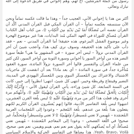
رسول من جُملة المُرسَلين، أخٌ لهم، وهم إخواني في طريق الدعوة إلى الله
تبارك وتعالى.
أكثر من هذا يا إخواني الآتي، العجيب جداً – وهذا ما قالت عكسه تماماً ونحن
الآن سننسفه بعكسه تماماً – أن القرآن المكي قبل القرآن المدني أكَّد أن
القرآن نفسه أتى
مُصَدِّقًا لِّمَا بَيْنَ يَدَيْهِ مِنَ الْكِتَابِ
۩، من كتاب أهل الكتاب!
القرآن مُصدِّق للتوراة في العهد المكي مُنذ البدايات، هذا غير موضوع الهجرة
وغير موضوع الفشل المزعوم، هذه حقيقة! أما القرآن المدني – نعم – فقد
دأب على تأكيد هذه الحقيقة، وسوف نرى كيف هذا، وأعجب شيئ أن آخر
القرآن المدني نزولاً – ليس آخر سورة – في المشهور ما هي؟ طبعاً سورة
النصر هذه من أواخر السور يا أخواني وسورة التوبة من أواخر السور، لكن كثير
من علماء القرآن والتفسير قالوا آخر السورة نزولاً المائدة، سورة العقود
مُتأخِّرة جداً، في سورة المائدة – أي بعد ماذا؟ بعد أن انقضت كل ماجريات
الاشتباك والاعتراك بين المُعسكَر النبوي وبين المُعسكَر اليهودي في المدينة،
النضير وقينقاع وقريظة وخيبر، انتهى كل شيئ، انتهى! انظروا إلى خبير، كانت
في السنة السابعة، كل شيئ وراءه، يأتي القرآن ليقول الآتي –
وَأَنْزَلْنَا إِلَيْكَ
الْكِتَابَ بِالْحَقِّ مُصَدِّقًا لِمَا بَيْنَ يَدَيْهِ مِنَ الْكِتَابِ وَمُهَيْمِنًا عَلَيْهِ
۩، وأُنبِّهكم مرة
أُخرى وقد فعلت هذا أكثر من مرة،
وَمُهَيْمِنًا عَلَيْهِ
۩ ليس بلُغة القرن العشرين،
انتبهوا! ليس بلُغة التفاسير الأدبية، قالوا إنهم يُفسِّرون القرآن الكريم لكنهم
يفعلون هذا بلُغة من عندهم، بلُغة المُعجَم – وعودوا إلى المُعجَمات العربية
المُعتمَدة – مُهيمن لا تعني مُسيطراً،
وَمُهَيْمِنًا
۩ لا تعني ومُسيطراً ومُتحكِّماً، غير
صحيح! في اللُغة الفصحى – وعودا إلى المعاجم المُعتمَدة – مُهيمن تعني
مُصدِّقاً، أي أنه يُصدِّقهم، كأنه يقول نعم نعم نعم، هينم وهيمن، نعم نعم، صحيح،
Yeah، Bravo، Voilà، هذا معناها! في التفاسير الحركية والإسلام السياسي