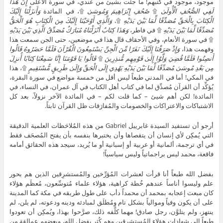
موجود، موجود في كُتبهم! ما جئت بشيئ من عندي، في سورة الأعلى
إِنَّ هَٰذَا
لَفِي الصُّحُفِ الْأُولَىٰ
۩
صُحُفِ إِبْرَاهِيمَ وَمُوسَىٰ
۩، في المائدة
وَأَنزَلْنَا إِلَيْكَ
الْكِتَابَ بِالْحَقِّ مُصَدِّقًا لِّمَا بَيْنَ يَدَيْهِ
۩،
وَالَّذِي أَوْحَيْنَا إِلَيْكَ مِنَ الْكِتَابِ هُوَ الْحَقُّ
مُصَدِّقًا لِّمَا بَيْنَ يَدَيْهِ
۩ في فاطر،
وَهَذَا كِتَابٌ أَنْزَلْنَاهُ مُبَارَكٌ مُصَدِّقُ الَّذِي بَيْنَ يَدَيْهِ
۩ في سورة الأنعام، وفي الأحقاف قال هذا في موضعين، حتى الجن سمعت هذا
وفهمت هذا،
وَإِذْ صَرَفْنَا إِلَيْكَ نَفَرًا مِّنَ الْجِنِّ يَسْتَمِعُونَ الْقُرْآنَ فَلَمَّا حَضَرُوهُ قَالُوا
أَنصِتُوا فَلَمَّا قُضِيَ وَلَّوْا إِلَىٰ قَوْمِهِم مُّنذِرِينَ
۩
قَالُوا يَا قَوْمَنَا إِنَّا سَمِعْنَا كِتَابًا أُنزِلَ
مِن بَعْدِ مُوسَىٰ مُصَدِّقًا لِّمَا بَيْنَ يَدَيْهِ يَهْدِي إِلَى الْحَقِّ وَإِلَىٰ طَرِيقٍ مُّسْتَقِيمٍ
۩، هذا
في المكي! أما في المدني طبعاً ليس أقل من خمسة مواضع في سورة البقرة،
يُؤكِّد أن القرآن مُصدِّق لما في كتاب أهل الكتاب في آل عمران، في النساء، في
المائدة! لكن أهم شيئ – كما قلت لكم – في المائدة الآخر نزولاً، بعد كل
الاشتباكات والاعتراكات والخصومات والمُفارَقات ظل القرآن ثابتاً.
أرجو أن تستفيد السيدة غابرييل Gabriel من هذه المُلاحَظات العلمية الدقيقة
التي يُمكِن لأي إنسان أن يتقصاها وأن يختبرها بنفسه بأن يفتح المُصحَف فقط
في أي ترجمة، ألمانية أو عربية أو إسبانية أو ما يُريد، سيجد هذه الحقائق أمامه
فاقعة، محمد ليس براجماتياً وليس سياسياً!
بفضل الله طبعاً أنا قرأت لعشرات المُؤرِّخين والمُستشرِقين الذين هم بحور
علم وليسوا أناساً عندهم خُطة كراهية، هؤلاء علماء مُتوسِّعون، مُعظَم هؤلاء
كان مبعث إعجابه بمحمد أن محمداً دأب على طول طريقه في مكة كما المدينة
على أن يكون وفياً وموالياً بشكل تام ومُطلَق لمبادئه ودينه ودعوته، لم يلن، لم
ينتهز، ولم يتلوَّن، رجل صادق! مهما كلَّفه ذلك، صرَّحوا بهذا، ويُمكِن أن تعودوا
طبعاً إلى شهادات هؤلاء المُستشرِقين وهم كُثر بفضل الله، وبعضهم عمالقة من