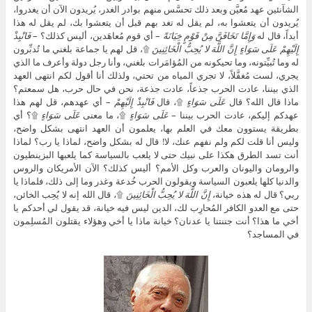
الشآنئين عهد مُعيَّن وبعد ذلك تحسَّس منهم بوادر الغدر، يُريدون الآن أن يغدروا،
يُريدون أن يتعشوا به، لم يقل له تغد بهم قبل أن يتعشوا بك، لم يقل له هذا
أبداً، قال له
وَإِمَّا تَخَافَنَّ مِنْ قَوْمٍ خِيَانَةً
– أي قوم مُعاهَدين، أليس كذلك؟ –
فَانْبِذْ
إِلَيْهِمْ عَلَى سَوَاءٍ إِنَّ اللَّهَ لا يُحِبُّ الْخَائِنِينَ
۩، قل لهم يا جماعة بلغني ما تُدبِّرون
له وما تُبيِّتونه، وما تحيكونه من المُؤامَرات بلغني، وأنا رجل دولة وأعرف ما الذي
يجري، لست مُغفَّلاً، لا تجري المياه من تحتي، ولذلك أنا أقول لكم انتهى العهد
الذي بيننا، عادت الحرب جذعاً، عادت جذعة، نحن في حال حرب، هل سمعتم؟
ماذا قال الله؟ قال
عَلَى سَوَاءٍ
۩، قال
فَانْبِذْ إِلَيْهِمْ
– أي عهدهم، قل لهم هذا
عهدكم إليكم، عادت الحرب بيننا –
عَلَى سَوَاءٍ
۩، ما معنى
عَلَى سَوَاءٍ
۩؟ أي
بطريقة يستوون معك في العلم بها، يعلمون أن العهد انتهى بشكل واضح،
وليس أنا قلت لكم ولم نفهم عنك، لا! قال له بشكل واضح، لماذا يا رب؟ لماذا
أنت تسد الطرق هكذا على نبيك حتى لا يلعب بالسياسة كما يلعبها البزينطيون
والرومان واليونان والعرب وكل الأمم؟ أليس كذلك؟ الآن الأمريكان والروس
والدنيا كلها يلعبون السياسة ويقولون الحرب خُدعة وغدر وما إلى ذلك، فلماذا يا
ربي؟ قال له هذه خيانة،
إِنَّ اللَّهَ لا يُحِبُّ الْخَائِنِينَ
۩، قال الله إنه لا يُحِب الخائن،
حتى مع العدو الكافر المُحارِب لك، الدين ليس فيه خيانة، قد يقول لي أحدكم يا
أخي ما هذا؟ أنت جننتنا يا عدنان؟ خيانة ماذا يا أخي وهؤلاء يقتلون المُسلِمون
في المساجد؟