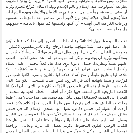
مُحترَم، ليس مدفوعاً بالكراهية ويقبض عليها النقود، لا يُريد أن يُؤجِّج الحروب
بطريقة أيديولوجية ضد الإسلام وعالم الإسلام ومِلة الإسلام، مُؤرِّخ مُحترَم ويُريد
أن يبقى اسمه مُحترَماً بين أهل العلم على مر الأزمان والأدهار، وبهذه الشهادات
فعلاً يُحترَم أمثال هؤلاء، يُحترَمون لأنهم أُناس صادموا هذه النزعات التعصبية
ونزعات الكراهية التي أفِنت – أي أكلتها ولحستها كما نقول بالعامية – عقولهم،
هل هذا واضح يا إخواني؟
ذهبت السيدة غابرييل Gabriel وقالت لذلك – انظروا إلى هذا، كما قلنا ما بُنيَ
على باطل فهو باطل، شُبهٌ مُتهافِتة تهافت الزجاج، وكل كاسر مكسور، لا يُمكِن –
محمد في القرآن المكي قال لليهود وقال في اليهود قولاً ليّناً حسناً، لأنه يُريد أن
يستألفهم ويُريد أن يجتذبهم، ولكن لما لم ينقادوا له – هذا معنى كلامها – انقلب
عليهم تقتيلاً وتطريداً، جميل! دعونا نرى هذا، هل فعلاً محمد – عليه الصلاة
وأفضل السلام – في القرآن المكي تألَّفهم؟ وكان عليها علمياً كمُؤرِّخة – ولا
علاقة لها بالتاريخ طبعاً، واضح أنه لا علاقة لها بالتاريخ بالمرة، لكنها تلعب دور
مُؤرِّخة، وعندها شهادة أكيد في التاريخ، ليس عندها مُستحيل، لكن هذا الذي
يلعب دور التاريخ أو هذه التي تلعب دور المُؤرِّخة كان عليها الآتي – أن تُحدِّد لنا
النُقطة التاريخية التي انبثقت فيها فكرة أو خُطة – الخُطة الجهنمية لمحمد –
الهجرة إلى المدينة لاستمالة اليهود ليأكل بهم قومه، متى هذا حدث؟ متى؟ طبعاً
هذا تغض الطرف عنه، لأن منهجها ليس علمياً بالمرة، مُجرَّد كلام هكذا فقط
أرادت أن تقوله في خمس دقائق، تقول إنها تسحق الإسلام كله في خمس
دقائق، جميل جداً! لم تقل لنا هذا، السؤال الآن: نحن تأمَّلنا – ونحن أهل القرآن
بفضل الله، اللهم اجعلنا على ذلك أحياءً وأمواتاً وابعثنا على ذلك، نحن أهل هذا
الكتاب الوحيي العلوي المحفوظ الكريم بفضل الله تبارك وتعالى – وراجعنا
فوجدنا أن القرآن المكي لا يتميَّز في هذا الباب بالذات من القرآن المدني