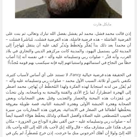
مايكل هارت
إذن قالت محمد فشل، محمد لم يفشل بفضل الله تبارك وتعالى، ثم بنت على
الفرضية الفاشلة – هذه فرضية فاشلة، هذه الفرضية فشلت، مُباشَرةً فشلت –
أن محمداً بعد ذلك بدأ يُفكِّر ويُخطِّط ويُدبِّر كيف عليه أن ينتقل مُهاجِراً إلى
المدينة لكي يستميل اليهود، والمدينة كانت مركزهم الديني والتجاري في بلاد
العرب، وأنه قدَّر – صلوات ربي وتسليماته عليه وآله – في نفسه أنه إذا أصاب
حظاً من النجاح في استمالتهم واستتباعهم إليه فإنه سيكسب بهم قومه مُجدَّداً!
في الحقيقة هذه فرضية خيالية Fancy، لا تستند على أي أساس لأسباب كثيرة،
نكتفي باثنين أو ثلاثة، السبب الأول محمد – صلوات ربي وتسليماته عليه وآله –
لم يُقرِّر من لدنه استجابةً لهذه الفكرة ولهذا المُخطَّط أن يُهاجِر، محمد اضطر
إلى الهجرة اضطراراً، لما برَّح الأذى والفتنة والمحنة به وبأصحابه، ولن نتحدَّث
عن مُفرَدات هذه المحنة والحصار والتعذيب وقتل بعض الصحابيات وبعض
الصحابة وهجرة الحبشة الأولى وهجرة الحبشة الثانية، قصة طويلة معروفة
يتحفَّظها أطفالنا في الصغار في الابتدائية، يعرفون هذه المجاريات من سيرة
الحبيب المُصطفى عليه الصلاة وأفضل السلام، ولذلك يتحفَّظ هؤلاء الصبية أيضاً
أنه – صلوات ربي وتسليماته عليه – حين ألقى نظرة الوداع من الحزورة – مكان
شرف هكذا على مشارف مكة – قال والله إنكِ لأحب بلاد الله إلى الله وأحب بلاد
الله إلىّ ولولا أن أهلك أخرجوني منكِ ما خرجت، إذن خرج مُضطَراً، لم يكن في