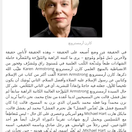
كارن أرمسترونغ
في الحقيقة مَن وضع أُصبعه على الحقيقة – وهذه الحقيقة لأُناس حقيقة
ولآخرين دُمل مُؤلِّم ومُوجِع – يرى ما كتبته الراهبة والمُؤرِّخة والمُفكِّرة حاملة
الشهادات طبعاً ومُدبِّجة الكُتب العلمية في مُستوىً راق ومُشرِّف وفخور من
الانضباطية بالمنهج العلمي كارن أرمسترونغ Karen Armstrong طيَّب الله
ذكرها، كارن أرمسترونغ Karen Armstrong ألَّفت أكثر من كتاب عن الإسلام
وكتابين عن رسول الإسلام عليه الصلاة وأفضل السلام، الثاني يُوشِك أن يكون
تلخيصاً للأول، جعلته فيه حاجةً وإنقاذاً للبشرية، أي في الثاني المُلخَّص، على كل
حال السيدة أرمسترونغ Armstrong المُؤرِّخة العالمة الكاتبة الراهبة سابقاً لم
تقل فشل، قالت نحن المسيحيين لدينا عُقدة من نجاح محمد، نحن دائماً نُريد أن
نزن محمداً وما فعله محمد بالميزان الذي نزن به المسيح، قالت إذا كان
المسيح فشل هل نُقدِّس الفشل؟ هل نحترم الفشل؟ محمد لم يفشل قالت،
مايكل هارت Michael Hart وهو أمريكي وعنصري على كل حال – ليس مُتعاطِفاً
مع المُسلِمين ويحمل أربع شهادات تقريباً دكتوراة الرجل، أيضاً هو أحد
اللوذعيين، ليس رجلاً من الهامش، هو رجل صادق وباسمه الحقيقي، اسمه
مايكل هارت Michael Hart، لم يُغيِّر اسمه، لم يُزيِّف هويته – حين تحدَّث عن