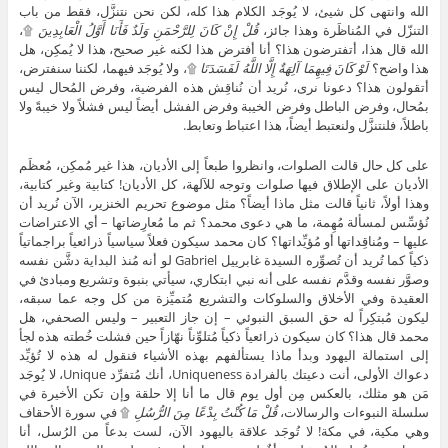
الله وانتهى كل شيئ، لا يُوجَد الكلام هذا كله، لكن نحن نتنزَّل، فقط من باب
التنزّل في المُناظَرة وهذا جائز،
قُلْ إِنْ كَانَ لِلرَّحْمَنِ وَلَدٌ فَأَنَا أَوَّلُ الْعَابِدِينَ
۩،
الله قال هذا، أتفترضون هذا؟ أنا أفترض هذا لكنه غير صحيح، هذا لا يُمكِن، هل
هذا واضح؟
لَوْ كَانَ فِيهِمَا آلِهَةٌ إِلَّا اللَّهُ لَفَسَدَتَا
۩، ولا يُوجَد فيهما، لكننا سنفترض،
أتقولون هذا؟ دعونا نرى، نُريد أن نُناقِش هذه الفرضية، وفرض المُحال ليس
بمُحال، وفرض الباطل وفرض الخيبة وفرض الفشل أيضاً ليس فشلاً ولا خيبةً ولا
باطلاً، فلنتنزَّل ولنعتبط أيضاً، هذا اعتباط وتعابط.
على كل حال قالت الصلوات، وانظروا طبعاً إلى الأديان، هذا غير مُمكِن، مُعظَم
الأديان على الإطلاق فيها صلوات وتوجه للآلهة، كل الأديان! كتابية وغير كتابية،
وهذا أولاً، ثانياً قالت مثل ماذا أيضاً؟ مثل موضوع تحريم الخنزير، الآن نُريد أن
نُؤسِّس لمسألة مُهِمة، ما هي دعوى محمد؟ ثم ما مُعارِضاتها – أي الاعتراضات
عليها – ومُناقِداتها أو مُؤيِّداتها؟ كان محمد سيكون فعلاً سياسياً ذرائعياً براجماتياً
ذكياً كما تُريد أن تُصوِّره السيدة غابرييل Gabriel لو أنه مُنذ البداية دشَّن نفسه
وصوَّر نفسه وقدَّم نفسه على أنه نبي ابتكاري، سيأتي بنبوة وتشريع ومبادئ في
العقيدة وفي الأخلاق والسلوكات والتشريع مُتميِّزة من كل وجه عما سبقه،
ليكون مُبتكِراً له حق السبق النبوئي – إن جاز التعبير – وليس الصحفي، هل
محمد قال هذا؟ كان سيكون ذرائعياً ذكياً مُتلوِّناً نهّازاً حين فشلت خُطته هذه لجأ
إلى استمالة اليهود وبدأ ماذا يستألفهم بهذه الأشياء فنقول له هذه لا تُؤيِّد
دعواك الأولى، أنت دعيتك بالفرادة Uniqueness، أنك مُتفرِّد Unique، لا يُوجَد
مَن هو مثلك، بالعكس مِن أول يوم قال ما أنا إلا حلقة وإن تكن الأخيرة في
سلسلة النبوءات والرسالات،
قُلْ مَا كُنْتُ بِدْعًا مِنَ الرُّسُلِ
۩ في سورة الأحقاف
وهي مكية، في مكة! لا تُوجَد علاقة باليهود الآن، لست بدعاً من الرُسل، أنا