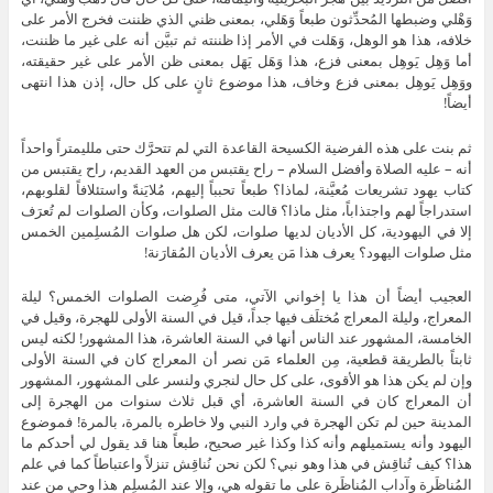
وَهْلي وضبطها المُحدِّثون طبعاً وَهَلي، بمعنى ظني الذي ظننت فخرج الأمر على
خلافه، هذا هو الوهل، وَهَلت في الأمر إذا ظننته ثم تبيَّن أنه على غير ما ظننت،
أما وَهِل يَوهِل بمعنى فزع، هذا وَهَل يَهَل بمعنى ظن الأمر على غير حقيقته،
ووَهِل يَوهِل بمعنى فزع وخاف، هذا موضوع ثانٍ على كل حال، إذن هذا انتهى
أيضاً!
ثم بنت على هذه الفرضية الكسيحة القاعدة التي لم تتحرَّك حتى ملليمتراً واحداً
أنه – عليه الصلاة وأفضل السلام – راح يقتبس من العهد القديم، راح يقتبس من
كتاب يهود تشريعات مُعيَّنة، لماذا؟ طبعاً تحبباً إليهم، مُلايَنةً واستئلافاً لقلوبهم،
استدراجاً لهم واجتذاباً، مثل ماذا؟ قالت مثل الصلوات، وكأن الصلوات لم تُعرَف
إلا في اليهودية، كل الأديان لديها صلوات، لكن هل صلوات المُسلِمين الخمس
مثل صلوات اليهود؟ يعرف هذا مَن يعرف الأديان المُقارَنة!
العجيب أيضاً أن هذا يا إخواني الآتي، متى فُرِضت الصلوات الخمس؟ ليلة
المعراج، وليلة المعراج مُختلَف فيها جداً، قيل في السنة الأولى للهجرة، وقيل في
الخامسة، المشهور عند الناس أنها في السنة العاشرة، هذا المشهور! لكنه ليس
ثابتاً بالطريقة قطعية، مِن العلماء مَن نصر أن المعراج كان في السنة الأولى
وإن لم يكن هذا هو الأقوى، على كل حال لنجري ولنسر على المشهور، المشهور
أن المعراج كان في السنة العاشرة، أي قبل ثلاث سنوات من الهجرة إلى
المدينة حين لم تكن الهجرة في وارد النبي ولا خاطره بالمرة، بالمرة! فموضوع
اليهود وأنه يستميلهم وأنه كذا وكذا غير صحيح، طبعاً هنا قد يقول لي أحدكم ما
هذا؟ كيف تُناقِش في هذا وهو نبي؟ لكن نحن نُناقِش تنزلاً واعتباطاً كما في علم
المُناظَرة وآداب المُناظَرة على ما تقوله هي، وإلا عند المُسلِم هذا وحي من عند