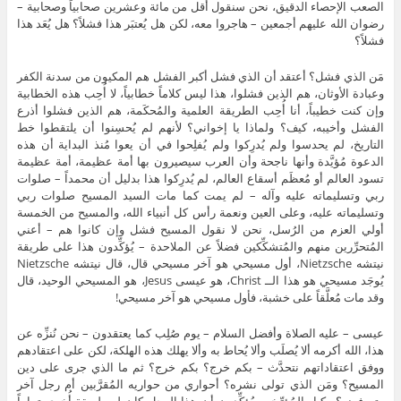
الصعب الإحصاء الدقيق، نحن سنقول أقل من مائة وعشرين صحابياً وصحابية –
رضوان الله عليهم أجمعين – هاجروا معه، لكن هل يُعتبَر هذا فشلاً؟ هل يُعَد هذا
فشلاً؟
مَن الذي فشل؟ أعتقد أن الذي فشل أكبر الفشل هم المكيون من سدنة الكفر
وعبادة الأوثان، هم الذين فشلوا، هذا ليس كلاماً خطابياً، لا أُحِب هذه الخطابية
وإن كنت خطيباً، أنا أُحِب الطريقة العلمية والمُحكَمة، هم الذين فشلوا أذرع
الفشل وأخيبه، كيف؟ ولماذا يا إخواني؟ لأنهم لم يُحسِنوا أن يلتقطوا خط
التاريخ، لم يحدسوا ولم يُدرِكوا ولم يُفلِحوا في أن يعوا مُنذ البداية أن هذه
الدعوة مُؤيَّدة وأنها ناجحة وأن العرب سيصيرون بها أمة عظيمة، أمة عظيمة
تسود العالم أو مُعظَم أسقاع العالم، لم يُدرِكوا هذا بدليل أن محمداً – صلوات
ربي وتسليماته عليه وآله – لم يمت كما مات السيد المسيح صلوات ربي
وتسليماته عليه، وعلى العين ونعمة رأس كل أنبياء الله، والمسيح من الخمسة
أولي العزم من الرُسل، نحن لا نقول المسيح فشل وإن كانوا هم – أعني
المُتحرِّرين منهم والمُتشكِّكين فضلاً عن الملاحدة – يُؤكِّدون هذا على طريقة
نيتشه Nietzsche، أول مسيحي هو آخر مسيحي قال، قال نيتشه Nietzsche
يُوجَد مسيحي هو هذا الــ Christ، هو عيسى Jesus، هو المسيحي الوحيد، قال
وقد مات مُعلَّقاً على خشبة، فأول مسيحي هو آخر مسيحي!
عيسى – عليه الصلاة وأفضل السلام – يوم صُلِب كما يعتقدون – نحن نُنزِّه عن
هذا، الله أكرمه ألا يُصلَب وألا يُحاط به وألا يهلك هذه الهلكة، لكن على اعتقادهم
ووفق اعتقاداتهم نتحدَّث – بكم خرج؟ بكم خرج؟ ثم ما الذي جرى على دين
المسيح؟ ومَن الذي تولى نشره؟ أحواري من حواريه المُقرَّبين أم رجل آخر