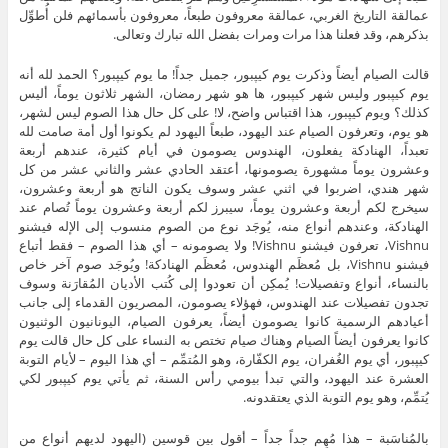
عمالقة التاريخ الغربي، عمالقة معروفون طبعاً، معروفون بأسمائهم فلن أُطوِّل
بذكرهم، وقد فعلنا هذا مرات ومرات بفضل الله تبارك وتعالى.
قالت الصيام أيضاً وذكرت يوم كيپبور، جميل جداً! ما يوم كيپبور؟ الحمد لله أنه
يوم كيپبور وليس شهر كيپبور، ها هو شهر رمضان، الشهر ثلاثون يوماً، أليس
كذلك؟ ويوم كيپبور، هذا اقتباس واضح، لا! على كل حال هذا الصوم ليس لشهر،
هو يوم، وتعرفون الصيام عند اليهود، طبعاً اليهود لم يكونوا أول أمة صامت لله
تعبداً، الهنادكة يفعلون، الهندوس يصومون في أيام كثيرة، عندهم أربعة
وعشرون يوماً مشهورة يصومونها، أعتقد الحادي عشر والثاني عشر من كل
شهر هندي، اضربوا في اثني عشر وسوف يكون الناتج هو أربعة وعشرون،
سيخرج لكم أربعة وعشرون يوماً، سيبرز لكم أربعة وعشرون يوماً تُصام عند
الهنادكة، وعندهم أنواع منه، يُوجَد نوع من الصوم منسوب إلى الإله فيشنو
Vishnu، تعرفون فيشنو Vishnu! ولا يصومونه – أي هذا الصوم – فقط أتباع
فيشنو Vishnu، بل مُعظَم الهندوس، مُعظَم الهنادكة! ويُوجَد صوم آخر خاص
بالنساء، أنواع وتفصيلات! يُمكِن أن تعودوا إلى كُتب الأديان المُقارَنة وسوف
تجدون تفصيلات عند الهندوس، فهؤلاء يصومون، المصريون القدماء إلى جانب
أعيادهم الرسمية كانوا يصومون أيضاً، يعرفون الصيام، اليونانيون الوثنيون
كانوا يعرفون أيضاً الصيام وهناك صيام تختص به النساء على كل حال قالت يوم
كيپبور، أي يوم الغُفران، يوم الكفّارة، وهو المُتمِّم – أي هذا اليوم – لأيام التوبة
العشرة عند اليهود، والتي تبدأ بيومي رأس السنة، ثم يأتي يوم كيپبور لكي
يُتمِّم، وهو يوم التوبة الذي يعتقدونه.
بالمُناسَبة – هذا مُهِم جداً جداً – أقول بين قوسين (اليهود لديهم أنواع من