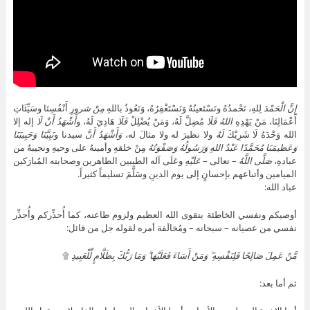
إِنَّ
الْحَمْدَ
لِلهِ، نَحْمدُهُ ونَسْتَعينُهُ وَنَسْتَغْفِرُهُ، وَنَعُوذُ باللهِ
مِنْ شر
ورِ أَنْفُسِنَا وسَيِّئَاتِ
أَعْمَالِنَا، مَنْ يَهْدِهِ
اللهُ
فَلَا
مُضِلَّ لَهُ، وَمَنْ يُضْلِلْ
فَلَا
هَادِيَ لَهُ، و
أَشْهَدُ أَنْ لَا
إله إلا
الله وَحْدَهُ لَا شَرِيْكَ
لَهُ
ولا نظيرَ له ولا مثالَ له،
وَأَشْهَدُ أَنَّ
سيدنا و
نَبِيَّنَا
وَحَبِيبَنَا
وَعَظيمَنَا مُحَمَّدًا عَبْدُ اللهِ وَرَسُولُهُ وَصَفْوَتُهُ
مِنْ خلقهِ وأمينهُ على وحيهِ ونجيبهُ من
عبادهِ،
صَلَّى اللَّهُ
– تعالى –
عَلَيْهِ
وعَلَى آله الطيبين الطاهرين وصحابته المُبارَكين
الميامين وأتباعهم بإحسانٍ إلى يوم الدينِ وسَلَّمَ تسليماً كثيراً.
عباد الله:
أوصيكم ونفسي الخاطئة بتقوى الله العظيم ولزوم طاعته، كما أُحذِّركم وأُحذِّر
نفسي من عصيانه – سبحانه – ومُخالَفة أمره لقوله جل من قائل:
مَّنْ عَمِلَ صَالِحًا فَلِنَفْسِهِ ۖ وَمَنْ أَسَاءَ فَعَلَيْهَا ۗ وَمَا رَبُّكَ بِظَلَّامٍ لِّلْعَبِيدِ
۩
ثم أما بعد: