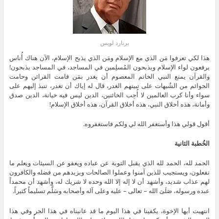
برنارد لويس
هذا لكي تعرفوا مَن الذي مع الإسلام ومَن الذي يذبح الإسلام، الآن هناك أُناس
يرفعون لواء الإسلام ويذبحون المُسلِمين في المساجد، في المساجد يذبحون!
والقرآن يمنع النبي الخاتم المعصوم أن يغدر بمَن قامت القرائن وحامت
الحوائم من الشُبهات على تبيتهم الغدر، قال له إياك أن تغدر، تنبذ إليهم على
سواء وأنا كرب العالمين لا أُحِب الخائنين، الدين ليس فيه خيانة، الدين صدق
وأمانة، هذه أخلاق النبي، هذه أخلاق القرآن، هذه أخلاق الإسلام!
أقول قولي هذا وأستغفر الله لي ولكم فاستغفروه.
الخُطبة الثانية
الحمد لله، الحمد لله الذي يقبل التوبة عن عباده ويعفو عن السيئات ويعلم ما
تفعلون، ويستجيب للذين آمنوا وعملوا الصالحات ويزيدهم من فضله والكافرون
لهم عذاب شديد، وأشهد أن لا إله إلا الله وحده لا شريك له، وأشهد أن محمداً
عبده ورسوله، صَلَىَ الله – تعالى – عليه وعلى آله وأصحابه وسَلَّم تسليماً كثيراً.
انتهيت أيها الإخوة، يكفينا في هذا اليوم ما قد عانيناه في هذا الحر وفي هذا