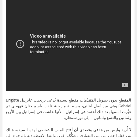
المقطع بدون تطويل المُقدِّمات مقطع لسيدة تُدعى بريجيت غابرييل Brigitte
Gabriel وهي من أصل لبناني، مسيحية مارونية وُلِدت باسم حنان قهوجي ثم
غيَّرت اسمها بعد ذلك أعتقد في إسرائيل – لأنها عاشت في إسرائيل بين الأربع
وثمانين والتسع وثمانين – إلى نور سمعان.
لا أُريد وليس من هدفي وقصدي أن أفتح الملف الشخصي لهذه السيدة، هناك
مَن فعلوا حتى من بين النصارى وشكَّكوا في روايتها الاضطهادية بالرجوع إلى