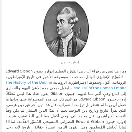
إدوارد جيبون
ومن هنا ليس من فراغ أن يأتي المُؤرِّخ العظيم إدوارد جيبون Edward Gibbon
– المُؤرِّخ الإنجليزي الهائل، صاحب الموسوعة الأشهر في تاريخ الإمبراطورية
الرومانية: أفول وسقوط الإمبراطورية الرومانية
The History of the Decline
and Fall of the Roman Empire
– ليقول بمجئ محمد دُعيَ اليهود والنصارى
إلى اتباع وحيٍ أكبر مما لديهم، جيبون Gibbon يقول هذا، هذا ليس مُغفَّلاً،
إدوارد جيبون Edward Gibbon هو الذي قال في هذه الموسوعة عينها وذاتها ما
حصل أن روما لم تتنصَّر بل تروَّمت النصرانية، قال هذا دين آخر غير دين عيسى،
الذي يقرأ التاريخ وتاريخ دين التوحيد يعلم أن هذا الدين التثليثي لم يكن وفياً
للتوحيد الإبراهيمي، قال محمد أتى بوحي أكمل مما لدى الطائفتين، عجيب!
إدوارد جيبون Edward Gibbon النصراني المسيحي المُتنوِّر العلّامة، لماذا؟
لماذا تُجامِل المُسلِمين وفي القرن الثامن عشر؟ حقائق، تاريخ! لأنه رجل