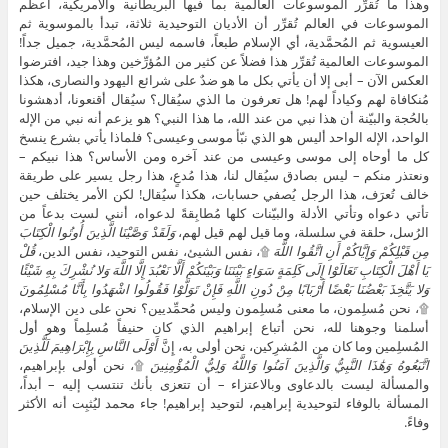
وهذا ما تُقرِّر الموسوعات العالمية بما فيها البريطانية والأمريكية، أعظم
الموسوعات في العالم تُقرِّر أن الأديان التوحيدية ثلاثة، تبدأ بالموسوية ثم
العيسوية ثم المُحمَّدية، أي الإسلام طبعاً، فاسمه ليس المُحمَّدية، جميل جداً!
الموسوعات العالمية تُقرِّر هذا فضلاً عن كثير من المُؤرِّخين وهذا جيد، افترضوا
العكس الآن – أبى إلا أن يأتي بكل ما هو ضدٌ على شرائع اليهود والنصارى، هكذا
مُنكافاة لهم وكياداً لهم! هل تعرفون ما الذي سيُقال؟ سيُقال أقنعونا، أدهشونا
بالحُجة والبيّنة أن هذا نبي من عند الله، ما هذا النبي؟ هو يزعم أنه نبي من الإله
الواحد، الإله الواحد أليس هو الذي نبّأ موسى وعيسى؟ فلماذا يأتي بشرع ينسخ
كل ما أوحاه إلى موسى وعيسى من عند آخره ومن الأساس؟ هذا نبيكم –
ونعتذر منكم – ليس بصادق سيُقال لنا، هذا مُدعٍ، هذا رجل يسير على طريقة
خالف تُعرَف، هذا الرجل يُصفي حسابات، هكذا سيُقال! لكن الأمر يختلف حين
تأتي دعواه وتأتي الأدلة والبيّنات كلها مُطابِقةً لدعواه، أنني لست بدعاً من
الرُسل، حلقة في سلسلة، وما قيل لهم قيل لهم،
وَلَقَدْ وَصَّيْنَا الَّذِينَ أُوتُوا الْكِتَابَ
مِن قَبْلِكُمْ وَإِيَّاكُمْ أَنِ اتَّقُوا اللَّهَ
۩، نفس الشيئ، نفس التوحيد، نفس الدين،
قُلْ
يَا أَهْلَ الْكِتَابِ تَعَالَوْا إِلَى كَلِمَةٍ سَوَاءٍ بَيْنَنَا وَبَيْنَكُمْ أَلَّا نَعْبُدَ إِلَّا اللَّهَ وَلا نُشْرِكَ بِهِ شَيْئًا
وَلا يَتَّخِذَ بَعْضُنَا بَعْضًا أَرْبَابًا مِنْ دُونِ اللَّهِ فَإِنْ تَوَلَّوْا فَقُولُوا اشْهَدُوا بِأَنَّا مُسْلِمُونَ
۩، نحن مُسلِمون، ما معنى مُسلِمون وليس مُحمِّديين؟ نحن على دين الإسلام،
أسلمنا وجوهنا لله، نحن أتباع إبراهيم الذي كان حنيفاً مُسلِماً وهو أول
المُسلِمين وما كان من المُشرِكين، نحن أولى به، إِنَّ
أَوْلَى النَّاسِ بِإِبْرَاهِيمَ لَلَّذِينَ
اتَّبَعُوهُ وَهَٰذَا النَّبِيُّ وَالَّذِينَ آمَنُوا وَاللَّهُ وَلِيُّ الْمُؤْمِنِينَ
۩، نحن أولى بإبراهيم،
والمسألة ليست بالدعاوى وبالاعتزاء – أن تتعزى بأنك تنتسب إليه – أبداً،
المسألة بالوفاء لتوحيدية إبراهيم، لتوحيد إبراهيم! جاء محمد ليُثبِت أنه الأكثر
وفاءً.