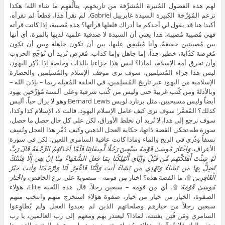
لهم هذه الفصول المُنيرة المُشرِّفة من تاريخهم، يتألَّفهم ما شاء الله! هكذا
تزعم المُؤرِّخة الكبيرة السيدة غابرييل Gabriel، لم تقرأ هذا، قطعاً لم تقرأه،
أكيد! هنا قد يقول لي أحدكم ما أدراك فلعلها قرأتها؟ هذه مُصيبة، إذا كانت قرأته
فهي مُصيبة مُصيبة، هذا يعني أن السيدة لا صدقية علمية لديها بالمرة، أي أنها
بين مُصيبتين حقيقةً، وأنا مُشفِق عليها، بين أن تكون جاهلة وبين أن تكون
مُغرِضة كذّابة، خطير جداً، إما جاهل وإما كذاب، مُغرِض تُريد أن تُؤجِّج الحروب
وأن تحرق أمة الإسلام، لماذا؟ ليس هذا جزاءنا بالذات وخاصة إذا ذُكِر اليهود،
ليس هذا جزاء المُسلِمين، سوف نرى موقف الإسلام والمُسلِمين والحضارة
الإسلامية من اليهود عبر تاريخ المُسلِمين، في الحلقة المُقبِلة ربما – بإذن الله –
وبالأدلة ومن كُتب غربية حتى وليس من كُتب شرقية وعلى ألسنة مُؤرِّخين يهود
أيضاً وليس مسيحيين، مثل برنارد لويس Bernard Lewis وهو لا يزال حياً، أليس
كذلك؟ المُعمَّر! سوف نرى كيف عامل الإسلام اليهود، قالت لا، الإسلام كذا وكذا،
سوف نرجع إلى هذا، لا نُريد أن نخلط الأوراق، لكن على كل حال حصل ما حصل،
سورة طه تحكي القصة ذاتها، حكاية العجل الذهبي وكيف دُمِّر هذا العجل ونُسِف
نسفاً وذُري في الريح والماء وماذا كانت عاقبة السامري اللعين، لكن في سورة
الأعراف،
وَاخْتَارَ مُوسَىٰ قَوْمَهُ سَبْعِينَ رَجُلًا لِّمِيقَاتِنَا فَلَمَّا أَخَذَتْهُمُ الرَّجْفَةُ قَالَ رَبِّ
لَوْ شِئْتَ أَهْلَكْتَهُم مِّن قَبْلُ وَإِيَّايَ أَتُهْلِكُنَا بِمَا فَعَلَ السُّفَهَاءُ مِنَّا إِنْ هِيَ إِلَّا فِتْنَتُكَ
تُضِلُّ بِهَا مَن تَشَاءُ وَتَهْدِي مَن تَشَاءُ أَنتَ وَلِيُّنَا فَاغْفِرْ لَنَا وَارْحَمْنَا وَأَنتَ خَيْرُ
الْغَافِرِينَ
۩، ما القصة هذه؟ اختار مِن قومه – منصوبة على نزع الخافض،
وَاخْتَارَ
مُوسَىٰ قَوْمَهُ
۩، أي مِن قومه – سبعين رجلاً، قال هذه النُخبة Elite، هؤلاء
الصفوة، الخيار من خيار من خيار، صفوة هؤلاء استخرج منهم وانتخب منهم
سبعين رجلاً من خيارهم وصلحائهم الذين لم يعبدوا العجل ولم يُطاوِعوا
السامري ومَن فُتِن بفتنته، لماذا؟ ليعتذر بهم ومعهم إلى رب العالمين، يا رب