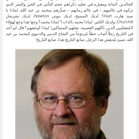
الخالدين المائة ومعياره في تخليد ذكراهم حجم التأثير في الخير والشر الذي
تركوه في عالمهم – في عالم زمانهم – صدَّرهم بمحمد بن عبد الله، لماذا يا
سيد هارت Hart؟ لديك المسيح، لديك نيوتن Newton، لديك تشرشل
Churchill، ولديك الكثير، لماذا محمد بالذات؟ لماذا محمد؟ وجع! هذا وجع لهؤلاء
المُتعصِّبين الذين تأكلهم العصبية، تقتلهم المساكين! لماذا أوجعتهم؟ قال لم أجد
في التاريخ رجلاً أصاب حظاً مُزدوَجاً من النجاح الديني والدنيوي كمحمد بن عبد
الله، شيئ مُدهِش هذا الرجل، صانع التاريخ هذا، صانع التاريخ!