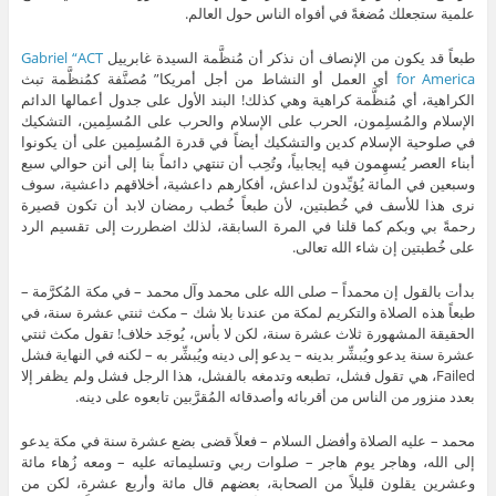
علمية ستجعلك مُضغةً في أفواه الناس حول العالم.
طبعاً قد يكون من الإنصاف أن نذكر أن مُنظَّمة السيدة غابرييل
Gabriel “ACT
for America
أي العمل أو النشاط من أجل أمريكا” مُصنَّفة كمُنظَّمة تبث
الكراهية، أي مُنظَّمة كراهية وهي كذلك! البند الأول على جدول أعمالها الدائم
الإسلام والمُسلِمون، الحرب على الإسلام والحرب على المُسلِمين، التشكيك
في صلوحية الإسلام كدين والتشكيك أيضاً في قدرة المُسلِمين على أن يكونوا
أبناء العصر يُسهِمون فيه إيجابياً، وتُحِب أن تنتهي دائماً بنا إلى أنن حوالي سبع
وسبعين في المائة يُؤيِّدون لداعش، أفكارهم داعشية، أخلاقهم داعشية، سوف
نرى هذا للأسف في خُطبتين، لأن طبعاً خُطب رمضان لابد أن تكون قصيرة
رحمةً بي وبكم كما قلنا في المرة السابقة، لذلك اضطررت إلى تقسيم الرد
على خُطبتين إن شاء الله تعالى.
بدأت بالقول إن محمداً – صلى الله على محمد وآل محمد – في مكة المُكرَّمة –
طبعاً هذه الصلاة والتكريم لمكة من عندنا بلا شك – مكث ثنتي عشرة سنة، في
الحقيقة المشهورة ثلاث عشرة سنة، لكن لا بأس، يُوجَد خلاف! تقول مكث ثنتي
عشرة سنة يدعو ويُبشِّر بدينه – يدعو إلى دينه ويُبشِّر به – لكنه في النهاية فشل
Failed، هي تقول فشل، تطبعه وتدمغه بالفشل، هذا الرجل فشل ولم يظفر إلا
بعدد منزور من الناس من أقربائه وأصدقائه المُقرَّبين تابعوه على دينه.
محمد – عليه الصلاة وأفضل السلام – فعلاً قضى بضع عشرة سنة في مكة يدعو
إلى الله، وهاجر يوم هاجر – صلوات ربي وتسليماته عليه – ومعه زُهاء مائة
وعشرين يقلون قليلاً من الصحابة، بعضهم قال مائة وأربع عشرة، لكن من