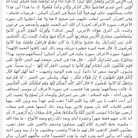
فِي الْأَرْضِ مَرَّتَيْنِ وَلَتَعْلُنَّ عُلُوًّا كَبِيرًا
۩،
فَإِذَا جَآءَ وَعْدُ أُولاهُمَا بَعَثْنَا عَلَيْكُمْ عِبَاداً لّنَآ
أُوْلِي بَأْسٍ شَدِيدٍ فَجَاسُواْ خِلاَلَ الدّيَارِ وَكَانَ وَعْداً مّفْعُولاً
۩، ما هذا؟ أين هذا؟
قالت يستألفهم، حكى لهم قولاً ليّناً جميلاً في القرآن المكي – فرضيات فاشلة –
وفي القرآن المدني انقلب عليهم، غير صحيح لا هنا ولا هنا، انظروا إلى سورة
الأعراف، سورة الأعراف تُخبِرنا أن الله أتم النعمة عليهم وأنقذهم من فرعون
وجُنده بأن أغرق هؤلاء الآخرين، أليس كذلك؟
وَأَوْرَثْنَا الْقَوْمَ الَّذِينَ كَانُوا
يُسْتَضْعَفُونَ مَشَارِقَ الْأَرْضِ وَمَغَارِبَهَا الَّتِي بَارَكْنَا فِيهَا وَتَمَّتْ كَلِمَتُ رَبِّكَ الْحُسْنَىٰ
عَلَىٰ بَنِي إِسْرَائِيلَ بِمَا صَبَرُوا وَدَمَّرْنَا مَا كَانَ يَصْنَعُ فِرْعَوْنُ وَقَوْمُهُ وَمَا كَانُوا
يَعْرِشُونَ
۩، قال نعمة كبيرة خطيرة جزيلة، وبعد ذلك كيف كافئوا النعمة الإلهية؟
انتبهوا، سورة الأعراف سورة مكية، في القرآن المكي! أيستألفهم محمد بهذا؟
وَجَاوَزْنَا بِبَنِي إِسْرَائِيلَ الْبَحْرَ
– قال هذا في البحر، شققنا لهم البحر-
فَأَتَوْا عَلَىٰ
قَوْمٍ يَعْكُفُونَ عَلَىٰ أَصْنَامٍ لَّهُمْ ۚقَالُوا يَا مُوسَى اجْعَل لَّنَا إِلَٰهًا
– نُريد صنماً، نحن
وثنيون، الوثنية تنبض لنا دائماً، نُريد هذه الوثنية ونُحِبهت –
كَمَا لَهُمْ آلِهَةٌ قَالَ
إِنَّكُمْ قَوْمٌ تَجْهَلُونَ
۩
إِنَّ هَٰؤُلَاءِ مُتَبَّرٌ
– مُهلَك ومُدمَّر، من التتبير –
مَّا هُمْ فِيهِ
وَبَاطِلٌ مَّا كَانُوا يَعْمَلُونَ
۩
قَالَ أَغَيْرَ اللَّهِ أَبْغِيكُمْ إِلَٰهًا وَهُوَ فَضَّلَكُمْ عَلَى الْعَالَمِينَ
۩، قالت يستألفهم! وليس هذا فحسب، في سورة الأعراف أن موسى استخلف
هارون أخاه – عليه السلام – على بني إسرائيل وأوصاه بأن يُصلِح ولا يُفسِد، إلى
أين أنت ذاهب يا نبي الله ويا كليم الله؟ ذهب ليُتم عهداً بينه وبين الله، يتهيأ
لتلقى كلامات الله بأن يصوم ثلاثين يوماً وبعد ذلك أتممها بعشر فتم ميقات
أربعين،
وَوَاعَدْنَا مُوسَى ثَلاثِينَ لَيْلَةً وَأَتْمَمْنَاهَا بِعَشْرٍ فَتَمَّ مِيقَاتُ رَبِّهِ أَرْبَعِينَ
۩، أي
أنه غاب عنهم فقط شهراً وعشرة أيام، وبعد ذلك رجع ومعه الألواح – ما شاء الله
– مكتوبة بخط القدرة، كلام إلهي سماوي! وجدهم عاكفين على عجل ذهبي،
يتعبَّدون العجل الذهبي، قال لهم ما هذا؟ وغضب، وتعلمون ما دار بينه وبين أخيه
وكيف أخذ برأس أخيه يجره إليه، ما هذه المُصيبة؟ قالت يتألَّفهم القرآن، يذكر