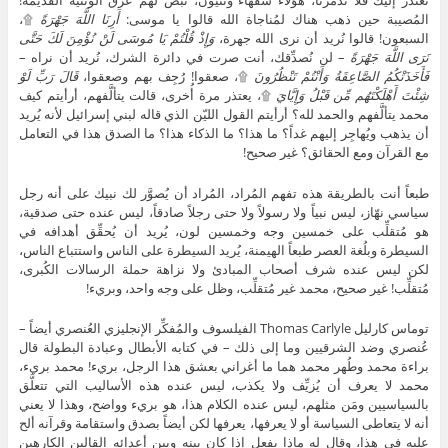
نعتذر إليك فلا تُدمِّرنا، هؤلاء سُفهاء وثنيون، نبض لهم عرق الوثنية القديمة!
المُصيبة حين ذهب هناك لمُناجاة الله قالوا يا موسى:
أَرِنَا اللَّهَ جَهْرَةً
۩،
السبعون! قالوا نُريد أن نرى الله جهرة،
وَإِذْ قُلْتُمْ يَا مُوسَى لَنْ نُؤْمِنَ لَكَ حَتَّى
نَرَى اللَّهَ جَهْرَةً
– لن نُصدِّقك، أنت صرت في دائرة الشرك، نُريد أن نراه –
فَأَخَذَتْكُمُ الصَّاعِقَةُ وَأَنْتُمْ تَنْظُرُونَ
۩، صعقوا! رُجِف بهم وصعقوا،
قَالَ رَبِّ لَوْ
شِئْتَ أَهْلَكْتَهُم مِّن قَبْلُ وَإِيَّايَ
۩، يعتذر مرة أُخرى، قالت يتألَّفهم، أرأيتم كيف
محمد يتألَّفهم والحمد لله؟ أرأيتم القول الليّن الذي قاله لبني إسرائيل لأنه يُريد
أن يذهب ويُهاجِر إليهم غداً؟ ما هذا؟ ما الذكاء هذا؟ ما الصدق هذا في التعامل
مع القرآن ومع الحقائق؟ غير صحيح!
طبعاً أنت بالطريقة هذه تفهم المُراد، المُراد أن يُصوَّر لك نبيك على أنه رجل
سياسي نهّاز، ليس نبياً ولا رسولاً ولا حتى رجلاً صادقاً، ليس عنده حتى صدقية،
هو مُتقلِّب على خمسين وجه وخمسين لون، يُريد أن يُحقِّق أهدافه في
السيطرة وبلُغة العصر طبعاً الهيمنة، يُريد السيطرة على الناس واستتباع الناس،
لكن ليس عنده شرف أصحاب المبادئ ولا نزاهة حملة الرسالات الكُبرى،
مُتقلِّب! غير صحيح، محمد غير مُتقلِّب، وظل على وجه واحد، وبريء!
توماس كارليل Thomas Carlyle الفيلسوف والمُفكِّر الإنجليزي العُنصري أيضاً –
عُنصري وضد الشرقيين وما إلى ذلك – في كتابه الأبطال وعبادة البطولة قال
براءة محمد وطُهر محمد هما ما أغراني بعشق هذا الرجل، بريء! محمد بريء،
محمد لا يعرف أن يُزيِّف ولا يكذب، ليس عنده هذه الأساليب التي تتعلَّق
بالسياسيين ومَن مثلهم، ليس عنده الكلام هذا، هو بريء وواضح، وهذا لا يعني
أنه لا يتعاطى السياسة أو لا يعرفها، يعرفها لكن أيضاً بصدق واستقامة وقرآنه ألح
عليه في هذا، وقال له ماذا يفعل إذا كان بينه وبين أعدائه القالين الكارهين