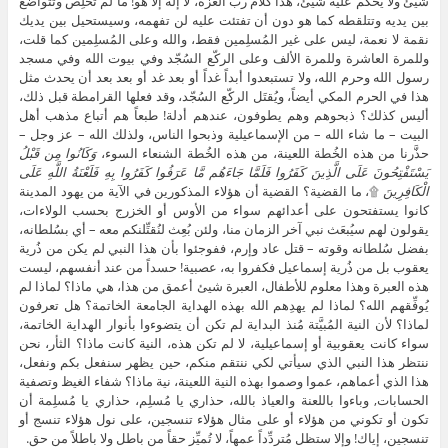
شيئ ولا يحكم عليه شيئ، هذا كلام رب العزة، لا إله إلا هو! ما لم تُخلِص وتتواضع
بين يديه وتتلقطه كما هو دون أن تفتئت عليه لن تفهمه، وسيستحيل بين يديك
نقمة لا نعمة، ليس على غير المُسلِمين فقط، والله وعلى المُسلِمين كما قلت،
وللمرة العاشرة وللمرة الألف وعلى الركّع السُجّد وفي بيوت الله وفي مسجد
رسول الله وحرم الله، ولا تستبعدوا أبداً غداً أو بعد غد أو بعد بعد أن يحدث مثل
هذا في الحرم المكي أيضاً، ويُقتَل الركّع السُجّد، وقد فعلها القرامطة قبل ذلك،
أليس كذلك؟ ذبحوهم وهم يطوفون، عندهم أدلة! طبعاً هم أتباع مذهب أهل
البيت – ما شاء الله – من الإسماعيلية وذبحوا الناس، ولذلك الله – عز وجل –
حذَّرنا من هذه الخُطة اللعينة، من هذه الخُطة الشنعاء السوء،
وَكَانُوا مِن قَبْلُ
يَسْتَفْتِحُونَ عَلَى الَّذِينَ كَفَرُوا فَلَمَّا جَاءَهُم مَّا عَرَفُوا كَفَرُوا بِهِ فَلَعْنَةُ اللَّهِ عَلَى
الْكَافِرِينَ
۩، ما القضية؟ القضية أن هؤلاء المذكورين في الآية من يهود المدينة
كانوا يستفتحون على أعدائهم سواء من الأوس أو الخزرج بحسب الولاءات،
يقولون لهم سيُبعَث نبي آخر الزمان منا، ولئن بُعِث لنُقتِّلنكم معه – أي بسُلطانه،
بفضل سُلطانه وقوته – قتل عاد وإرم، ففوجئوا بأن هذا النبي لم يكن من ذُرية
يعقوب بل من ذُرية إسماعيل فكفروا به، عصبية! حسداً من عند أنفسهم، ليست
هذه العبرة وهذا معلوم للأطفال، العبرة شيئ أعمق من هذا، هي ماذا؟ لماذا لم
يُوفِّقهم الله؟ لماذا لم يهدِهم الله بهذه الهداية الجامعة الخاتمة؟ هل تعرفون
لماذا؟ لأن النية المُبيَّتة مُنذ البداية لم تكن أن يتضوءوا بأنوار الهداية الخاتمة،
سواء كانت يعقوبية أو إسماعيلية، لا لم تكن هذه، النية كانت ماذا؟ الثأر، نحن
ننتظر هذا النبي الذي سيأتي لكي ننتقم منكم، حين يظهر سنفعل بكم ونفعل،
هذا الذي أعماهم، عموا وصموا بهذه النية اللعينة، نية ماذا؟ شفاء الغيظ وتصفية
الحسابات, وباءوا باللعنة والعياذ بالله، حذاري يا مُسلِم، حذاري يا مُسلِمة أن
تكون أو تكوني من هؤلاء أو على مثال هؤلاء تنسجين، على نول هؤلاء تنسج أو
تنسجين، إياك! وإلا ستظل مُتردِّداً عمهاً، لا تُميِّز حقاً من باطل ولا باطلاً من حق.